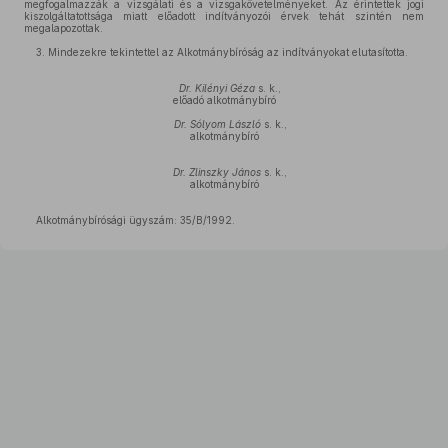
megfogalmazzák a vizsgálati és a vizsgakövetelményeket. Az érintettek jogi
kiszolgáltatottsága miatt előadott indítványozói érvek tehát szintén nem
megalapozottak.
3. Mindezekre tekintettel az Alkotmánybíróság az indítványokat elutasította.
Dr. Kilényi Géza
s. k.,
előadó alkotmánybíró
Dr. Sólyom László
s. k.,
alkotmánybíró
Dr. Zlinszky János
s. k.,
alkotmánybíró
Alkotmánybírósági ügyszám: 35/B/1992.