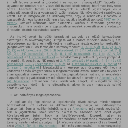
érintett fegyvertartókat a ,,jövedelmi és vagyoni viszonyaiktól'' függetlenül,
ugyanakkor rendszeresen visszatérő fizetési kötelezettség hátrányos helyzetbe
hozza. Ellentétet látnak az indítványozók a vitatott jogszabályok és a
vadgazdálkodásról és a vadászatról szóló hatályos földművelésügyi szabályozás
között. Azt is kifogásolják az indítványozók, hogy a rendeletek kibocsátói a
jogszabályok megalkotása előtt nem alkalmazták a jogalkotásról szóló
1987. évi XI.
törvény
kötelező előírásait. Nem elemezték kellően a társadalmi-gazdasági
viszonyokat, nem vonták be a jogszabálytervezetek elkészítésébe a vadászok
társadalmi és érdekképviseleti szerveit.
Az indítványokat benyújtó társadalmi szervek az előző bekezdésben
összefoglalt fő alkotmányossági kifogásaikat a három rendelet számos §-ára,
bekezdésére, pontjára és mellékletére hivatkozva részletezően konkretizálják.
[Megnevezetten külön támadják a kormányrendelet
4., 5., 6. §-át
,
9. § (2), 17. §
(1), (2) és (4) bekezdését
,
20. § (1) bekezdését
,
21. § (1) bekezdés
j)
pontját
,
31. §
(2), (3) , (4) bekezdését
,
5. §-át
,
11. § (5) bekezdését
,
14. §-át
,
27. § (2)
bekezdését
, az
1. számú melléklet
— példálódzóan jelzett — 3.
b)
és
d)
pontját, 4.
c)
pontját, 5. pontját; az NK rendelet
2. § (1) bekezdés
b)
pontját
,
4. § (1) és (3)
bekezdését
,
5. § (2) bekezdését
,
13. §-át
, az
1. számú melléklet 2., 4. pontját
és
2. számú mellékletét
.] Megállapításaik lényege úgy összegezhető, hogy a
vadászok és más lőfegyvertartók a megsemmisíteni javasolt rendeletek folytán az
államigazgatási szervek és orvosok kiszolgáltatottaivá válnak; a rendeletek
alapvető jogaik gyakorlását oly mértékben korlátozzák, amely az
Alkotmány 8. §
(4) bekezdése
értelmében csak rendkívüli állapot, szükségállapot vagy
veszélyhelyzet idején lenne elfogadható, akkor is csak magasabb szintű
döntések alapján.
2. Az indítványok megalapozatlanok.
A jogállamiság fogalmához a jogbiztonság követelménye mindenképpen
hozzátartozik. Ezt illetően az Alkotmánybíróság osztja az indítványozók
álláspontját. Sem a jogállamiságból, sem az
Alkotmány
más rendelkezéseiből,
sem a jogalkotásról szóló törvény előírásaiból azonban nem lehet olyan
következtetésre jutni, hogy a kézilőfegyverek, lőszerek, gáz- és
riasztófegyverek, légfegyverek megszerzésének és tartásának módozatait csak
törvényi szinten lehet szabályozni. [A lőfegyverekről, a lőszerekről és a lőterekről
szóló
2/1975. (IV. 16.) BM rendelet
— bár más vonatkozású — alkotmányossági