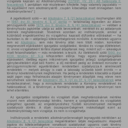
vizsgálata kapcsán az Alkotmánybíróság
22/1991. (IV. 26.) AB határozata II.
fejezetének
1. pontjában már részletesen kifejtette, hogy valamely jogszabály —
ha egyébként nem alkotmánysértő ,,csupán kibocsátója miatt önmagában nem
alkotmányellenes''.]
A jogalkotásról szóló — az
Alkotmány 7. § (2) bekezdésével
összhangban álló
—
1987. évi XI. törvény 4. §
c)
pontja
— tartalmailag egyezően az állami
pénzügyekről szóló
1979. évi II. törvény 6. § (4) bekezdésével
— valóban a
törvényhozás jogkörébe utalja az adók bevezetését, mértékét és az adóalanyok
körének meghatározását. Tévednek azonban az indítványozók, amikor a
különböző engedélyekhez és vizsgákhoz kapcsolt díjfizetési előírásokat — ha
burkoltan is, de — adójellegű kötelezettségeknek minősítik. A rendeletek ugyanis
sem az
Alkotmány
, sem más törvény által nem tiltott módon, konkrétan
megnevezett eljárásokért igazgatási szolgáltatási, tárolási és vizsga díjtételeket,
ill. orvosi vizsgálatokért térítési díjakat állapítanak meg, miként azt — sokaságuk
miatt felsorolhatatlan — más rendeletek is teszik. Az illetékekről szóló
1990. évi
XCIII. törvény 67. §-a
kifejezetten előírja, hogy egyes államigazgatási
eljárásokért, illetőleg egyes intézmények igazgatási jellegű szolgáltatásának
igénybevételéért díjat kell fizetni; a díj mértékét pedig az érdekelt miniszter a
pénzügyminiszterrel egyetértésben rendeletben szabályozza.A sérelmezett
rendeletek — melyek amúgy is csak a lakosság szűkebb körét érintik — e
törvényi követelménynek megfelelnek. Ha pedig a rendeletek kibocsátói a díjakat
saját jogon vagy felhalmazás alapján törvényesen állapítják meg, eleve nem
kerülhetnek szembe az
Alkotmány 35. § (2) és 37. § (3) bekezdésének
ama
rendelkezésével, hogy a miniszterek rendeletei a Kormány rendeletével és
határozatával, ill. a törvénnyel, a Kormány rendelete pedig a törvénnyel nem
lehet ellentétes.
Az igazgatási szolgáltatási és vizsgálati díjak meghatározásának mértéke
viszont nem alkotmányossági kérdés, hanem a szolgáltatások és vizsgálatok
jellegéhez igazodó, az engedélyezéshez fűződő körülményeket mérlegelő
szabályozói döntés. A díjak összegszerűségének indokoltságát ezért az
Alkotmánybíróság nem vizsgálja, és nem is vizsgálhatja.
Indítványozók a rendeletek alkotmányellenességét legnagyobb mértékben az
Alkotmány 8. § (2) bekezdése
megsértésében látják megvalósulni. Alapvető
jogokra és kötelezettségekre vonatkozó szabályokat ugyanis csak törvény