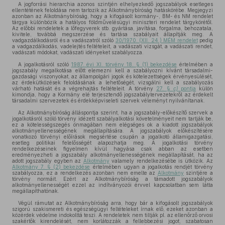
A jogforrási hierarchia azonos szintjén elhelyezkedő jogszabályok esetleges
ellentétének feloldása nem tartozik az Alkotmánybíróság hatáskörébe. Megjegyzi
azonban az Alkotmánybíróság, hogy a kifogásolt kormány-, BM- és NM rendelet
tárgya különbözik a hatályos földművelésügyi miniszteri rendelet tárgykörétől.
Az előbbi rendeletek a lőfegyverek stb. gyártása, javítása, forgalma, behozatala,
kivitele, továbbá megszerzése és tartása szabályait állapítják meg. A
vadgazdálkodásról és a vadászatról szóló
30/1970. (XII. 24.) MÉM rendelet
pedig
a vadgazdálkodás, vadelejtés feltételeit, a vadászati vizsgát, a vadászati rendet,
vadászati módokat, vadászati idényeket szabályozza.
A jogalkotásról szóló
1987. évi XI. törvény 18. § (1) bekezdése
értelmében a
jogszabály megalkotása előtt elemezni kell a szabályozni kívánt társadalmi-
gazdasági viszonyokat, az állampolgári jogok és kötelezettségek érvényesülését,
az érdekütközések feloldásának a lehetőségét, vizsgálni kell a szabályozás
várható hatását és a végrehajtás feltételeit. A törvény
27. §
c)
pontja
külön
kimondja, hogy a Kormány elé terjesztendő jogszabálytervezetekről az érdekelt
társadalmi szervezetek és érdekképviseleti szervek véleményt nyilvánítanak.
Az Alkotmánybíróság álláspontja szerint, ha a jogszabály-előkészítő szervek a
jogalkotásról szóló törvény idézett szabályalkotási követelményeit nem tartják be,
ez a kötelességszegés önmagában nem elégséges ok a kiadott jogszabályok
alkotmányellenességének megállapítására. A jogszabályok előkészítésére
vonatkozó törvényi előírások megsértése csupán a jogalkotó államigazgatási,
esetleg politikai felelősségét alapozhatja meg. A jogalkotási törvény
rendelkezéseinek figyelmen kívül hagyása csak abban az esetben
eredményezheti a jogszabály alkotmányellenességének megállapítását, ha az
adott jogszabály egyben az
Alkotmány
valamely rendelkezésébe is ütközik. Az
Alkotmány 7. § (2) bekezdése
értelmében ugyan a jogalkotás rendjét törvény
szabályozza, ez a rendelkezés azonban nem emelte az
Alkotmány
szintjére a
törvény normáit. Ezért az Alkotmánybíróság a támadott jogszabályok
alkotmányellenességét ezzel az indítványozói érvvel kapcsolatban sem látta
megállapíthatónak.
Végül rámutat az Alkotmánybíróság arra, hogy bár a kifogásolt jogszabályok
szigorú szakismereti és egészségügyi feltételeket írnak elő, ezeket azonban a
közérdek védelme indokolttá teszi. A rendeletek nem tiltják pl. az ellenőrző orvosi
szakértők kirendelését, nem korlátozzák a fellebbezési jogot, szabatosan