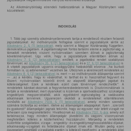
jogszabályok megsemmisítésre irányuló kérelmeket elutasítja.
Az Alkotmánybíróság elrendeli határozatának a Magyar Közlönyben való
közzétételét.
INDOKOLÁS
1. Több jogi személy alkotmányellenesnek tartja a rendelkező részben felsorolt
jogszabályokat. Az indítványozók felfogása szerint e jogszabályok sértik az
Alkotmány 2. § (1) bekezdését
, mely szerint a Magyar Köztársaság független,
demokratikus jogállam. A jogállamiságnak fontos tartalmi eleme a jogbiztonság, a
támadott rendeletek viszont nyilvánvalóan szemben állnak a jogbiztonság
követelményével. Úgy vélik, hogy a jogszabályok ellentétben állnak az
Alkotmány 7. § (2) bekezdésében
említett, a jogalkotási rendet szabályozó
törvénnyel, az
Alkotmány 35. § (2) bekezdésével
és a
37. § (3) bekezdésével
is.
A vitatott jogszabályok ugyanis országgyűlési hatáskörből elvonva ,,ha burkolt
formában is, új adónemeket'' vezetnek be. Ütköznek a sérelmezett rendeletek az
Alkotmány 8. § (2) bekezdésével
is, mert — az indítványozók álláspontja szerint
— ,,az a kérdés, hogy ki vásárolhat, ki tarthat és ki használhat fegyvert és
lőszert, nyilvánvalóan közelről érinti az alapvető állampolgári jogokat és
kötelességeket. Ezek a kérdések ezért csak törvénnyel rendezhetők''. A
rendeletek károkat okoznak a fegyverkereskedelemnek is. Diszkriminálónak is
tartják a rendeleteket, mert olyanokat is kizárnak a sportvadászathoz szükséges
engedélyek megszerzéséből, akik egyébként egészségileg a vadászatra
alkalmasak lennének. Ugyanezen okokból a rendeleteket ellentétesnek
minősítik az
Alkotmány 70/A. § (1) bekezdésével
, amely minden személy
számára biztosítja az emberi, illetve az állampolgári alapjogokat. Ilyen ,,szerzett
és gyakorolt'' állampolgári jognak tekintik, hogy az egyszer már letett vizsgát ne
lehessen újra megismételtetni. Hivatkoznak az
Alkotmány 70/I. §-ára
, amely azt
tartalmazza, hogy minden állampolgár jövedelmi és vagyoni viszonyainak
megfelelően köteles a közterhekhez hozzájárulni. Márpedig a rendeletek
különféle szolgáltatási, vizsga-, engedély- és engedélymeghosszabbítási díjakat,
alkalmasság-vizsgálati és fellebbezési díjakat írnak elő. Miután pedig ezen
összegeket ismétlődő vizsgálatok esetén is kötelező megfizetni, a rendeletek által