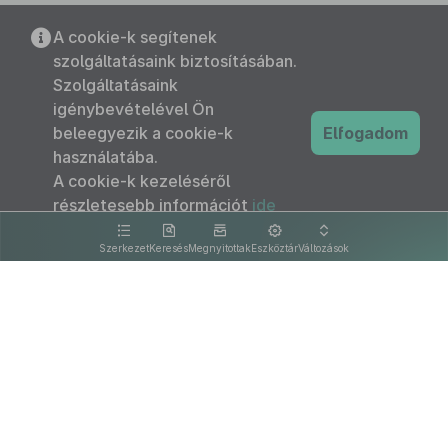
A cookie-k segítenek
szolgáltatásaink biztosításában.
Szolgáltatásaink
igénybevételével Ön
beleegyezik a cookie-k
Elfogadom
használatába.
A cookie-k kezeléséről
részletesebb információt
ide
kattintva olvashat.
Szerkezet
Keresés
Megnyitottak
Eszköztár
Változások