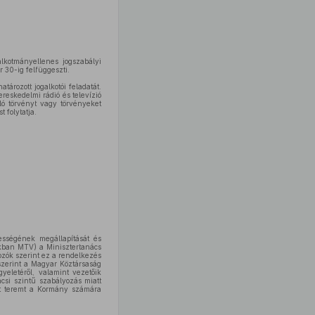
lkotmányellenes jogszabályi
 30-ig felfüggeszti.
tározott jogalkotói feladatát.
ereskedelmi rádió és televízió
óló törvényt vagy törvényeket
 folytatja.
ességének megállapítását és
akban MTV) a Minisztertanács
ozók szerint ez a rendelkezés
zerint a Magyar Köztársaság
gyeletéről, valamint vezetőik
csi szintű szabályozás miatt
get teremt a Kormány számára