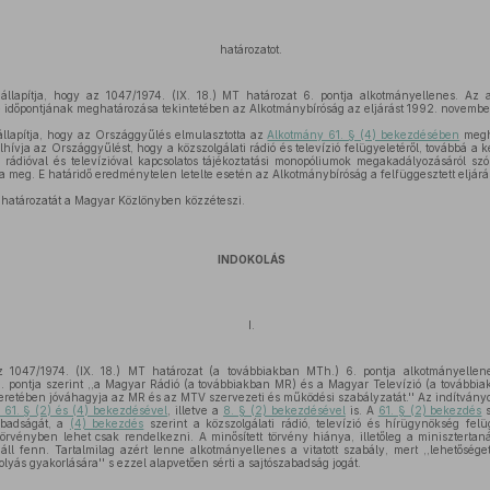
határozatot.
llapítja, hogy az 1047/1974. (IX. 18.) MT határozat 6. pontja alkotmányellenes. Az a
időpontjának meghatározása tekintetében az Alkotmánybíróság az eljárást 1992. november
llapítja, hogy az Országgyűlés elmulasztotta az
Alkotmány 61. § (4) bekezdésében
megha
hívja az Országgyűlést, hogy a közszolgálati rádió és televízió felügyeletéről, továbbá a k
a rádióval és televízióval kapcsolatos tájékoztatási monopóliumok megakadályozásáról sz
meg. E határidő eredménytelen letelte esetén az Alkotmánybíróság a felfüggesztett eljárást
 határozatát a Magyar Közlönyben közzéteszi.
INDOKOLÁS
I.
z 1047/1974. (IX. 18.) MT határozat (a továbbiakban MTh.) 6. pontja alkotmányellen
 pontja szerint ,,a Magyar Rádió (a továbbiakban MR) és a Magyar Televízió (a további
 keretében jóváhagyja az MR és az MTV szervezeti és működési szabályzatát.'' Az indítvány
 61. § (2) és (4) bekezdésével
, illetve a
8. § (2) bekezdésével
is. A
61. § (2) bekezdés
s
abadságát, a
(4) bekezdés
szerint a közszolgálati rádió, televízió és hírügynökség felü
rvényben lehet csak rendelkezni. A minősített törvény hiánya, illetőleg a minisztertaná
áll fenn. Tartalmilag azért lenne alkotmányellenes a vitatott szabály, mert ,,lehetősé
lyás gyakorlására'' s ezzel alapvetően sérti a sajtószabadság jogát.