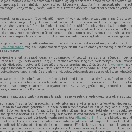
ágot a rádió és televízió esetében azonban jogilag részletesen szabályozott szervezeti mego
tmányosságát az minősíti, hogy elvileg képesek-e biztosítani a társadalomban meg
valósághű kifejezésre jutását, valamint a közérdeklődésre számot tartó eseményekről és
ldások természetesen függnek attól, hogy milyen az adott országban a rádió és televí
levízión kívül milyen helyi közszolgálati, másrészt milyen kereskedelmi és egyéb ad
ékoztatásra vonatkozó fenti feltételek teljesülését a rádió és televízió egészét tekintve k
zt a kötelezettséget alapvetően viselő országos közszolgálati rádió és televízió mellett mi
ió és televízió alkotmányos működésének feltételeként a törvénynek ki kell zárnia, hogy
zervei, akár egyes társadalmi csoportok a műsorok tartalmára meghatározó befolyást gyakor
zt garanciát nyújtó pozitív cselekvést, másrészt tartózkodást követel meg az államtól. Az 
4) bekezdésében
megjelölt legfontosabb tárgyakon túl is a véleményszabadság biztosítékair
ez szükséges.
elérésére alkalmas szabályozásnak ugyanakkor ki kell zárnia azt a lehetőséget, hogy 
r tartalmát úgy befolyásolja, hogy a társadalomban meglévő vélemények bemutatásá
ghű kifejezése, illetve a tájékoztatás elfogulatlansága megsérüljön. Az
Alkotmány
megköv
és egyes társadalmi csoportoktól. Nem lehet tehát olyan jogosítványuk, amelyekkel a műsork
efolyást gyakorolhatnak. Ez a tilalom a közvetett befolyásolásra és a befolyásolás lehetősé
 való szabadság követelménye — a műsorok tartalmát illetően — a törvényhozással és a
éve a nyilvános kritikának és a társadalom azon keresztüli ellenőrzésének. Ezért egyi
özzétett vélemények tartalmi befolyásolására. Az Országgyűlés meghatározó tartalm
tmányellenes, mint a Kormányé.
rmányzatokra, a pártokra és más társadalmi szervezetekre, érdekképviseletekre és csoport
eghatározni azt a jogi megoldást, amely alkalmas a vélemények teljeskörű, kiegyensú
gulatlan tájékoztatást garantálni; s ezen belül a törvényhozó választja meg azt is, hog
ti rádió és televízió. A rádiózás és televíziózás jelenlegi feltételeinek ,,szűköss
ság garantálásának az a módja, hogy a törvény sajátos társadalmi képviseletet teremt a 
osító alapvető szervezeti döntések meghozására. (Az
Alkotmány 61. §-a
nem követeli meg, d
mutat arra, hogy a véleménynyilvánítás szabadságát garantáló sajátos képviselettől id
m politikai képviselete ismétlődjék meg benne. Pártok konszenzusa, még kevésbé 
rra, hogy alkotmányos garanciát nyújtson a véleményszabadság teljességére. Ellenkezőleg
parlament, se a Kormány ne juthasson a műsor tartalmát befolyásolni képes szervezet