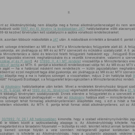
II.
rint az Alkotmánybíróság nem állapítja meg a formai alkotmányellenességet és nem sem
kotásról szóló
1987. évi XI. törvény (a továbbiakban JAT)
hatálybalépése előtti alacsonya
88-tól kezdve) törvényben kell szabályozni a sajtóra vonatkozó rendelkezéseket.
k, azonban többször módosították a
JAT
után. A módosítások érintették a támadott 6. pontot i
eti szövege értelmében az MR és az MTV a Minisztertanács felügyelete alatt áll. A felüg
gyakorolja, aki jóváhagyja az MR és az MTV szervezeti és működési szabályzatát. A 6. pon
a Minisztertanács a rádió és televízió feletti felügyeleti hatáskörét egy ,,Felügyelő Bizo
vezeti tagozódás elveinek meghatározására és a vezetők kinevezésére, valamint a szerv
kezdése
e)
és
f)
pont
]. Az
1/1990. (I. 4.) MT rendelet
visszaállítja a Minisztertanács ere
zdés
a)
pontja
az MTh. 6. pontját a következő rendelkezéssel váltja fel: Az MR és az MTV 
cs e jogát — ha e határozat másként nem rendelkezik — külön jogszabályban meghatáro
egyébként az ezzel megbízott tagja által gyakorolja, aki jóváhagyja az MR és az MTV szervez
let
állapítja meg a ma is hatályos szöveget; a visszahatóan, május 2-án hatályba lépő
9
ltött'' Felügyelő Bizottságot, s a felügyeletet teljes egészében a Minisztertanácshoz rendeli.
z új
Alkotmány
hatálybalépése után keltek. Mivel a rendeletek törvényhozási tárgyat sz
ny 35. §-ának
, sőt az
1990. évi XL. törvénnyel
végrehajtott alkotmánymódosítás óta a
61. 
tett többségű törvényben szabályozandó. Ennek ellenére a felügyeletet és a szervezeti
mindig ahhoz kapcsolt jóváhagyását — már az
Alkotmány
hatálya alatt — minisztertanácsi
os szövegét tehát formailag alkotmányellenesen állapították meg, s ezt a hibát a fo
mételten elkövették. Az MTh. 6. pontja tehát formai okból alkotmányellenes, azt az A
g
30/1992. (V. 26.) AB határozatában
kimondta, hogy a szabad véleménynyilvánítás jog
hető le többek között a sajtószabadság alapjoga is. Az Alkotmánybíróság kifejtette, 
gatartást és a társadalmi folyamatot — biztosítja és védi, tekintet nélkül annak tartalmára
 kiemelt szerepe folytán a vele szemben mérlegelendő jogokat korlátozóan ke
ozásában is kifejtette az Alkotmánybíróság, hogy a szubjektív alapjogok védelme 