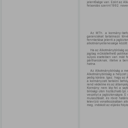
jelentősége van. Ezért az Al
felsorolás szerint 1992. no
Az MTh. a kormány-befol
garanciákat tartalmazó tör
fenntartása jelenti a jogbizt
alkotmányellenessége között
Ha az Alkotmánybíróság az M
jogilag működtethető politik
súlyos eseteiben van mód fe
pártharcoknak, illetve a be
hatna.
Az Alkotmánybíróság a meg
Alkotmánybíróság a helyzet j
pedig kárára. Igaz, hogy az 
a kormányzati tartalmi befo
rend védelme és az állampolg
Kormány nem lép fel a sajtó
bírósági úton tisztázható (p
veszélyt a jogbiztonságra. E
mulasztását, és rövid határ
televízió vonatkozásában al
meg, indokolt az eljárás fol