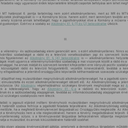
s feladatra vagy ugyanazon érdek képviseletére létrejött csoportok befolyása sem lehet meg
.) MT határozat 6. pontja tartalmilag nem azért alkotmányellenes, mert az MR és MTV
ályzatok jóváhagyását is — a Kormányra bízza, hanem azért, mert semmilyen további anya
, amely kizárná annak lehetőségét, hogy e jogosítványokkal élve a Kormány a műsorra 
t gyakoroljon. Ezért ez a szabály az
Alkotmány 61. § (1) és (2) bekezdésébe
ütközik.
III.
a vélemény- és sajtószabadság elemi garanciáit sem, s ezért alkotmányellenes. Nincs 
ánítási szabadságot a rádió és a televízió vonatkozásában jogi és szervezeti bizto
önös figyelemmel az
Alkotmány 61. § (4) bekezdésére
is — alkotmányellenes helyzetet 
ságok miatt ugyanis a véleménynyilvánítási szabadság a mai viszonyok között a rádió és a t
nsággal, ha annak módját és szervezeti kereteit kifejezetten erre irányuló pozitív szabály
közszolgálati rádió és televízió felügyeletéről, vezetőik kinevezéséről, továbbá a ker
ény elfogadásához a jelenlévő országgyűlési képviselők kétharmadának szavazata szükség
 állapíthat meg mulasztásban megnyilvánuló alkotmányellenességet, ha a jogalkotó szerv 
át elmulasztotta és ezzel alkotmányellenességet idézett elő. Az Alkotmánybíróság a jele
gsúlyozza. (Az
Alkotmány
végrehajtásához szükséges törvények meghozását maga az
A
ek a kötelességnek, hogy az
Alkotmány 61. §-a
a rádióról és televízióról külön
ának és a sajtószabadság alapjogának, továbbá az információszabadság alapjogának érv
nül szükséges szabályozás nem létezik.
alból is jogosult eljárást indítani törvényhozói mulasztásban megnyilvánuló alkotmánye
határidőt szabva felhívja a jogalkotót feladata teljesítésére. Az Alkotmánybíróság eddi
t mellőzte, ha a megfelelő törvénytervezet tárgyalását az Országgyűlés megkezdte. Az Alko
atot a törvényhozás nem a vita megkezdésével, hanem a törvény megalkotásával teljesíti.
ányellenesség súlyos, s a törvényjavaslat tárgyalása befejezésének időpontja megköze
atja a mulasztást, és annak kiküszöbölésére határidőt szabhat.
ztás olyan alapjog érvényesülését gátolja, amelynek a demokratikus társadalom működé