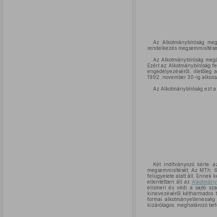
Az Alkotmánybíróság megá
rendelkezés megsemmisítése 
Az Alkotmánybíróság megá
Ezért az Alkotmánybíróság fel
engedélyezéséről, illetőleg 
1992. november 30-ig alkossa 
Az Alkotmánybíróság ezt a
Két indítványozó kérte a
megsemmisítését. Az MTh. 6.
felügyelete alatt áll. Ennek
ellentétben áll az
Alkotmány
elismeri és védi a sajtó sz
kinevezéséről kétharmados tö
formai alkotmányellenesség 
kizárólagos, meghatározó befo