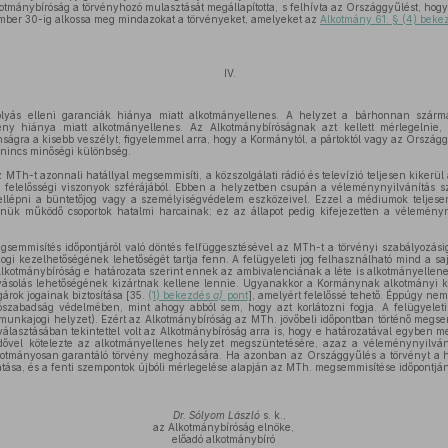
kotmánybíróság a törvényhozó mulasztását megállapította, s felhívta az Országgyűlést, hogy
vember 30-ig alkossa meg mindazokat a törvényeket, amelyeket az
Alkotmány 61. § (4) beke
IV.
yás elleni garanciák hiánya miatt alkotmányellenes. A helyzet a bárhonnan szárma
vény hiánya miatt alkotmányellenes. Az Alkotmánybíróságnak azt kellett mérlegelnie,
onságra a kisebb veszélyt, figyelemmel arra, hogy a Kormánytól, a pártoktól vagy az Országg
 nincs minőségi különbség.
Th-t azonnali hatállyal megsemmisíti, a közszolgálati rádió és televízió teljesen kikerül a j
ai felelősségi viszonyok szférájából. Ebben a helyzetben csupán a véleménynyilvánítás s
llépni a büntetőjog vagy a személyiségvédelem eszközeivel. Ezzel a médiumok teljese
nnük működő csoportok hatalmi harcainak; ez az állapot pedig kifejezetten a vélemény
semmisítés időpontjáról való döntés felfüggesztésével az MTh-t a törvényi szabályozásig
ogi kezelhetőségének lehetőségét tartja fenn. A felügyeleti jog felhasználható mind a s
Alkotmánybíróság e határozata szerint ennek az ambivalenciának a léte is alkotmányellene
lyásolás lehetőségének kizártnak kellene lennie. Ugyanakkor a Kormánynak alkotmányi k
árok jogainak biztosítása [35.
(1) bekezdés
a)
pont
], amelyért felelőssé tehető. Éppúgy nem
szabadság védelmében, mint ahogy abból sem, hogy azt korlátozni fogja. A felügyeleti
l. munkajogi helyzet). Ezért az Alkotmánybíróság az MTh. jövőbeli időpontban történő megse
 választásában tekintettel volt az Alkotmánybíróság arra is, hogy e határozatával egyben m
idővel kötelezte az alkotmányellenes helyzet megszüntetésére, azaz a véleménynyilván
kotmányosan garantáló törvény meghozására. Ha azonban az Országgyűlés a törvényt a ha
ytatása, és a fenti szempontok újbóli mérlegelése alapján az MTh. megsemmisítése időpontj
Dr. Sólyom László
s. k.,
az Alkotmánybíróság elnöke,
előadó alkotmánybíró