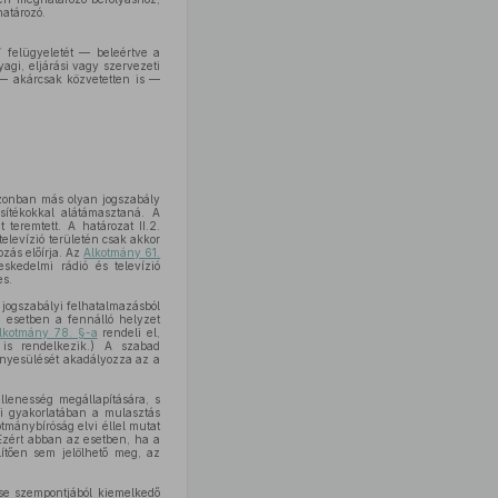
határozó.
 felügyeletét — beleértve a
gi, eljárási vagy szervezeti
— akárcsak közvetetten is —
azonban más olyan jogszabály
sítékokkal alátámasztaná. A
teremtett. A határozat II.2.
elevízió területén csak akkor
ozás előírja. Az
Alkotmány 61.
eskedelmi rádió és televízió
es.
jogszabályi felhatalmazásból
n esetben a fennálló helyzet
lkotmány 78. §-a
rendeli el,
 is rendelkezik.) A szabad
ényesülését akadályozza az a
llenesség megállapítására, s
gi gyakorlatában a mulasztás
tmánybíróság elvi éllel mutat
 Ezért abban az esetben, ha a
lítően sem jelölhető meg, az
se szempontjából kiemelkedő