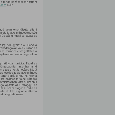
 a rendelkező részben történt
zdése
előír.
zó vélemény-túlsúly elleni
 melyik alkotmányellenesség
yűléstől kiinduló befolyásolás
ogi felügyelet alól, illetve a
zabadságával való visszaélés
n ki lennének szolgáltatva a
nyilvánítás szabadsága ellen
 hatályban tartotta. Ezzel az
ajtószabadság hasznára, mind
s, azaz a két lehetőség közül
ötelessége is az alkotmányos
 lehet abból kiindulni, hogy a
 jog számos tartalmi kérdése
mmisítésében látta a kisebbik
egállapította az Országgyűlés
ítási szabadságot a rádió és
táridő leteltéig nem alkotná
ának meghatározása.