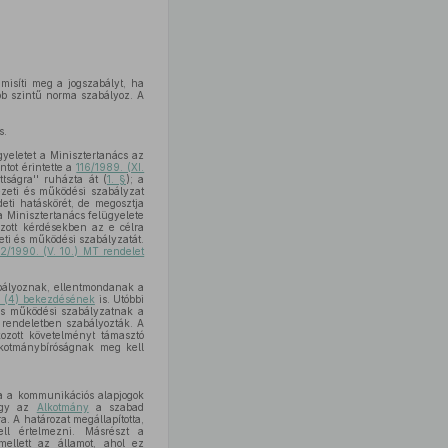
misíti meg a jogszabályt, ha
bb szintű norma szabályoz. A
s.
yeletet a Minisztertanács az
tot érintette a
116/1989. (XI.
ttságra'' ruházta át (
1. §
); a
ezeti és működési szabályzat
deti hatáskörét, de megosztja
a Minisztertanács felügyelete
zott kérdésekben az e célra
eti és működési szabályzatát.
2/1990. (V. 10.) MT rendelet
abályoznak, ellentmondanak a
§ (4) bekezdésének
is. Utóbbi
 és működési szabályzatnak a
 rendeletben szabályozták. A
kozott követelményt támasztó
lkotmánybíróságnak meg kell
a a kommunikációs alapjogok
hogy az
Alkotmány
a szabad
. A határozat megállapította,
ll értelmezni. Másrészt a
mellett az államot, ahol ez