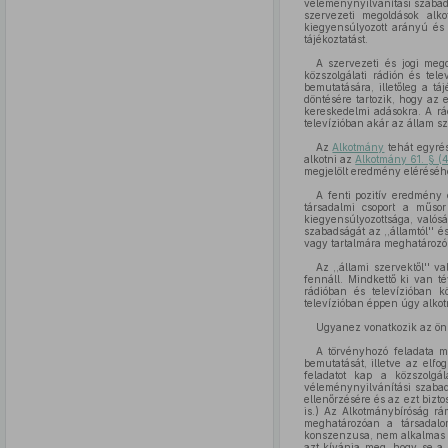
véleménynyilvánítási szabads
szervezeti megoldások alko
kiegyensúlyozott arányú és 
tájékoztatást.
A szervezeti és jogi mego
közszolgálati rádión és te
bemutatására, illetőleg a táj
döntésére tartozik, hogy az e
kereskedelmi adásokra. A rád
televízióban akár az állam s
Az
Alkotmány
tehát egyrés
alkotni az
Alkotmány 61. § (
megjelölt eredmény eléréséh
A fenti pozitív eredmény 
társadalmi csoport a műso
kiegyensúlyozottsága, valósá
szabadságát az ,,államtól'' 
vagy tartalmára meghatározó b
Az ,,állami szervektől''
fennáll. Mindkettő ki van t
rádióban és televízióban k
televízióban éppen úgy alko
Ugyanez vonatkozik az önko
A törvényhozó feladata m
bemutatását, illetve az elfo
feladatot kap a közszolgála
véleménynyilvánítási szabad
ellenőrzésére és az ezt bizt
is.) Az Alkotmánybíróság rá
meghatározóan a társadalo
konszenzusa, nem alkalmas a
azt kívánja meg, hogy se a 