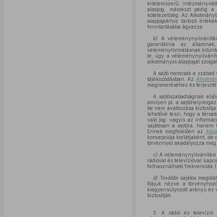
értelemszerű, intézményvéde
alapjog, másrészt pedig a 
kötelezettség. Az Alkotmány
alapjogokhoz tartozó érték
fenntartásába ágyazza.
b)
A véleménynyilvánítás
garantálnia az államnak
véleményformálásnak kitünte
le, úgy a véleménynyilvánít
alkotmányos alapjogát szolgál
A sajtó nemcsak a szabad 
tájékozódásban. Az
Alkotmán
megismeréséhez és terjesztés
A sajtószabadságnak elsős
amilyen pl. a sajtóhelyreiga
be nem avatkozása biztosítja
lehetővé teszi, hogy a társ
való jog, vagyis az informác
sajátosan a sajtóra, hanem 
Ennek megfelelően az
Alko
koncepciója korlátjaként, de
törvénnyel akadályozza meg
c)
A véleménynyilvánítási é
rádióval és televízióval kapc
felhasználható frekvenciák (b
d)
További sajátos megoldá
Rájuk nézve a törvényhozó 
kiegyensúlyozott arányú és 
biztosítják.
3. A rádió és televízi