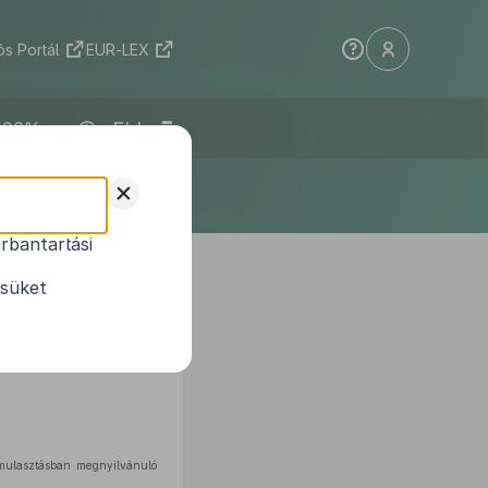
s Portál
EUR-LEX
ELI
+
rbantartási
ésüket
 mulasztásban megnyilvánuló