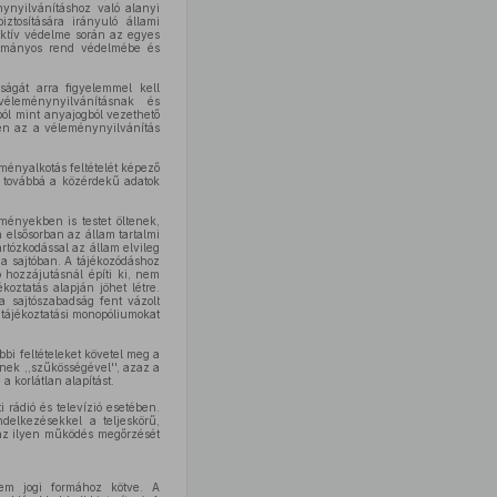
ynyilvánításhoz való alanyi
ztosítására irányuló állami
ektív védelme során az egyes
kotmányos rend védelmébe és
ágát arra figyelemmel kell
éleménynyilvánításnak és
ól mint anyajogból vezethető
ben az a véleménynyilvánítás
ményalkotás feltételét képező
 továbbá a közérdekű adatok
ményekben is testet öltenek,
 elsősorban az állam tartalmi
rtózkodással az állam elvileg
a sajtóban. A tájékozódáshoz
 hozzájutásnál építi ki, nem
oztatás alapján jöhet létre.
a sajtószabadság fent vázolt
 tájékoztatási monopóliumokat
bi feltételeket követel meg a
inek ,,szűkösségével'', azaz a
a korlátlan alapítást.
 rádió és televízió esetében.
delkezésekkel a teljeskörű,
 az ilyen működés megőrzését
sem jogi formához kötve. A