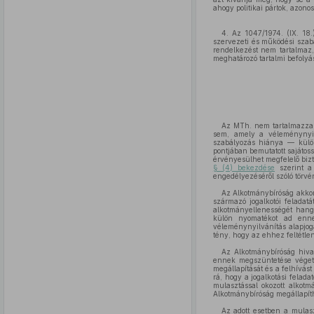
ahogy politikai pártok, azono
4. Az 1047/1974. (IX. 18
szervezeti és működési szab
rendelkezést nem tartalmaz
meghatározó tartalmi befolyás
Az MTh. nem tartalmazza 
sem, amely a véleménynyilv
szabályozás hiánya — kül
pontjában bemutatott sajátos
érvényesülhet megfelelő bizto
§ (4) bekezdése
szerint a 
engedélyezéséről szóló törv
Az Alkotmánybíróság akkor
származó jogalkotói feladat
alkotmányellenességét han
külön nyomatékot ad enn
véleménynyilvánítás alapjog
tény, hogy az ehhez feltétle
Az Alkotmánybíróság hivat
ennek megszüntetése végett 
megállapítását és a felhívás
rá, hogy a jogalkotási felad
mulasztással okozott alkotm
Alkotmánybíróság megállapíth
Az adott esetben a mulas