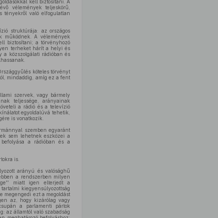
ldásokkal kell biztosítani. A
lévő vélemények teljeskörű,
 tényekről való elfogulatlan
zió struktúrája: az országos
ások működnek. A vélemények
ell biztosítani; a törvényhozó
lyen terheket hárít a helyi és
 a közszolgálati rádióban és
olhassanak.
Országgyűlés köteles törvényt
ól, mindaddig, amíg ez a fent
állami szervek, vagy bármely
nak teljessége, arányainak
eteli a rádió és a televízió
ínálatot egyoldalúvá tehetik,
gére is vonatkozik.
 Kormánnyal szemben egyaránt
knek sem lehetnek eszközei a
i befolyása a rádióban és a
okra is.
lyozott arányú és valósághű
y ebben a rendszerben milyen
ége'' miatt igen elterjedt a
tartalmi kiegyensúlyozottság
e megengedi ezt a megoldást
egen az, hogy kizárólag vagy
csupán a parlamenti pártok
: az államtól való szabadság
ben meghatározó befolyáshoz;