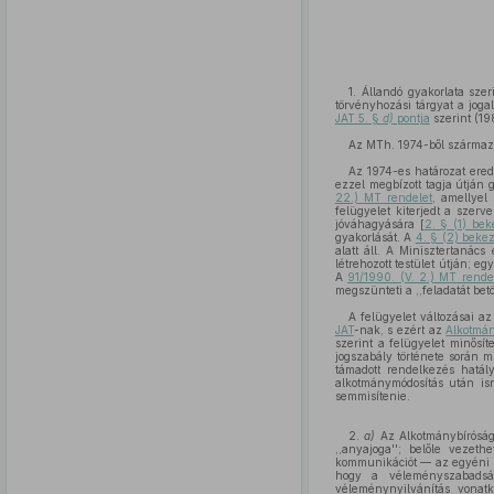
1. Állandó gyakorlata sze
törvényhozási tárgyat a jogal
JAT 5. §
d)
pontja
szerint (19
Az MTh. 1974-ből származi
Az 1974-es határozat ered
ezzel megbízott tagja útján 
22.) MT rendelet
, amellyel 
felügyelet kiterjedt a szer
jóváhagyására [
2. § (1) be
gyakorlását. A
4. § (2) beke
alatt áll. A Minisztertaná
létrehozott testület útján; 
A
91/1990. (V. 2.) MT rende
megszünteti a ,,feladatát betö
A felügyelet változásai a
JAT
-nak, s ezért az
Alkotmá
szerint a felügyelet minősí
jogszabály története során 
támadott rendelkezés hatály
alkotmánymódosítás után is
semmisítenie.
2.
a)
Az Alkotmánybírósá
,,anyajoga''; belőle vezet
kommunikációt — az egyéni ma
hogy a véleményszabadság
véleménynyilvánítás vonatk