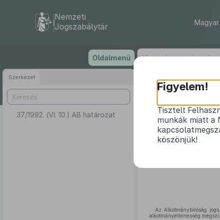
Nemzeti
Magyar 
Jogszabálytár
Ugrás
Oldalmenü
a
tartalomra
Szerkezet
Figyelem!
Tisztelt Felhasz
37/1992. (VI. 10.) AB határozat
munkák miatt a 
kapcsolatmegsza
köszönjük!
Az Alkotmánybíróság jogs
alkotmányellenesség megszünt