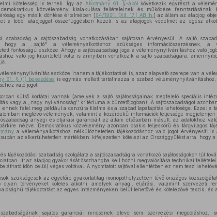
lmi kötelesség is terheli. Így az
Alkotmány 61. §-ából
következik egyrészt a vélemén
demokratikus közvélemény kialakulása feltételeinek és működése fenntartásának bi
bíróság egy másik döntése értelmében [
64/1991. (XII. 17.) AB h.
] az állam az alapjog obj
eket a többi alapjoggal összefüggésben kezeli, s az alapjogok védelmét az egész al
i szabadság a sajtószabadság vonatkozásában sajátosan érvényesül. A sajtó szabads
, hogy a ,,sajtó'' a véleményalkotáshoz szükséges információszerzésnek, a v
tett fontosságú eszköze. Ahogy a sajtószabadság joga a véleménynyilvánításhoz való jogb
áshoz való jog kitüntetett volta is annyiban vonatkozik a sajtó szabadságára, amennyi
ja.
véleménynyilvánítás eszköze, hanem a tájékoztatásé is, azaz alapvető szerepe van a véle
y 61. § (1) bekezdése
is egymás mellett tartalmazza a szabad véleménynyilvánításhoz,
éhez való jogot.
orban külső korlátai vannak (amelyek a sajtó sajátosságainak megfelelő speciális intéz
zítás vagy a ,,nagy nyilvánosság'' kritériuma a büntetőjogban). A sajtószabadságot azonban
; ennek felel meg például a cenzúra tilalma és a szabad lapalapítás lehetősége. Ezzel a ta
adalomban meglévő vélemények, valamint a közérdekű információk teljessége megjelenjen 
iószabadság anyagi és eljárási garanciáit az állam elsősorban másutt, az adatokhoz való
bárkire nézve. Demokratikus közvélemény azonban csakis teljeskörű és tárgyilagos tájék
tmány
a véleményalkotáshoz nélkülözhetetlen tájékozódáshoz való jogot érvényesíti is 
 csupán az elkerülhetetlen mértékben: kifejezetten kötelezi az Országgyűlést arra, hogy a
.
s tájékozódási szabadság szolgálata a sajtószabadságra vonatkozó sajátosságokon túl továb
solatban. Itt az alapjog gyakorlását összhangba kell hozni megvalósítása technikai feltétele
elátható időn belül) véges voltával. A nyomtatott sajtóval ellentétben ez nem teszi lehetővé 
sok szükségesek az egyelőre gyakorlatilag monopolhelyzetben lévő országos közszolgálati
olyan törvényeket köteles alkotni, amelyek anyagi, eljárási, valamint szervezeti ren
valósághű tájékoztatást az egyes intézményeken belül lehetővé és kötelezővé teszik, és
ó szabadságának sajátos garanciái nincsenek eleve sem szervezési megoldáshoz, 