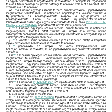
és egyéb nemzetközi támogatásokkal kapcsolatosan a támogatások fogadásáért
felelős kifizető hatósági és igazoló hatósági feladatokat, valamint a Nemzeti Alap
számára előírt feladatokat.
145
wa)
a kincstári egységes számla terhére, annak forrásaiból – jogszabályban
meghatározott feltételekkel – kamatmentes megelőlegezési kölcsönt nyújthat a
Nyugdíjreform és Adósságcsökkentő Alapnak a Nyugdíjreform és
Adósságcsökkentő Alapról, és a szabad nyugdíjpénztár-választás
lebonyolításával összefüggő egyes törvénymódosításokról szóló
2010. évi CLIV.
törvény 7. §
c)
pontjában
meghatározott kifizetések teljesítéséhez.
146
x)
a kincstári egységes számla terhére, annak forrásaiból kamatmentes
megelőlegezési, likviditási hitelt nyújthat az Európai Unió részére történő
cukorágazati hozzájárulás fizetési kötelezettség teljesítésére a mezőgazdasági és
vidékfejlesztési támogatási szervnek;
147
y)
a kincstári körbe tartozók esetén díjazás ellenében ellátja a kárpótlási
jegyek őrzésével és kezelésével kapcsolatos feladatokat;
148
z)
gondoskodik az Európai Unió közös költségvetéséhez való
hozzájárulásokkal kapcsolatos, külön jogszabályban meghatározott feladatainak
ellátásáról;
149
zs)
a kincstári egységes számla terhére, annak forrásaiból – jogszabályban
meghatározott feltételekkel – kamatmentes megelőlegezési, likviditási hitelt
nyújthat az Európai Mezőgazdasági Garancia Alaptól érkező – jogszabályban
meghatározott – egységes területalapú, és más közvetlen kifizetések, valamint
piaci támogatások, intervenciós intézkedésekből eredő kifizetések, továbbá az
Európai Mezőgazdasági Vidékfejlesztési Alap által finanszírozott vidékfejlesztési
támogatások – ide nem értve az Agrár- és Vidékfejlesztési Operatív Programot –
céljaira történő kifizetések teljesítéséhez a támogatások kezelésére létrehozott és
akkreditált szervnek (kifizető ügynökség).
150
(2)
A kincstár az
(1) bekezdésben
szereplő feladatai ellátása során jogosult
a)
– törvényben meghatározott körben, mértékben és célra – pénzforgalmi
szolgáltatások nyújtására, ideértve a fizetési számla vezetését és a készpénz
nélküli fizetési forgalom lebonyolítását is, valamint
b)
elektronikus pénz kibocsátására.
151
(3)
A kincstár az
(1) bekezdésben
foglalt feladatait a szolgáltatási körébe és
szolgáltatási felelősségébe tartozó szervezetek számára kötelezően igénybe
veendő szolgáltatásként teljesíti. A kincstár jogosult a kincstári körbe tartozók és a
kincstári számlatulajdonosok külön rendelkezése nélkül is számláik
megterhelésével továbbhárítani a nem általa végzett pénzforgalmi szolgáltatások