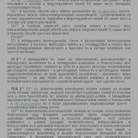
(2)
Az
(1) bekezdés
szerinti – törvény eltérő rendelkezése hiányában – teljes
kimutatást a kincstár a tárgynegyedévet követő 60 napon belül, honlapján
nyilvánosságra hozza.
78
(3)
A fejezetet irányító szerv köteles gondoskodni az
(1) bekezdés
szerinti,
fejezetéhez tartozó kötelezettségvállalások összesítéséről, nyilvántartásáról és
annak negyedévenkénti, legkésőbb a tárgynegyedévet követő 30 napon belül a
kincstár felé történő jelentéséről.
79
(4)
A fizetésre kötelezett szerv vezetője köteles a hosszú távú
kötelezettségvállalás alapját jelentő szerződést a megkötést követő 15 napon belül
a fejezetet irányító szervnek bejelenteni.
80
(5)–(6)
(7)
A költségvetési törvényjavaslat, illetve a zárszámadási törvényjavaslat
benyújtásakor a Kormány tájékoztatni köteles az Országgyűlést a hosszú távú
kötelezettségvállalások állományáról a fejezetek és a várható kifizetések éve
szerinti bontásban.
81
13. §
A költségvetési év során az államháztartás alrendszereiben a
költségvetési bevételeket és a költségvetési kiadásokat, a finanszírozási célú
pénzügyi műveleteket, valamint az aktív és a passzív pénzügyi elszámolásokat
pénzforgalmi szemléletben – a pénzforgalom nélküli és a pénzforgalmi tételek
megkülönböztetésével, de azok egyenértékű kezelésével – részletesen, teljes
összegükben – az adó, illeték és más bevételek esetében a törvény által
biztosított kedvezményekkel és visszatérítésekkel együtt – kell számba venni.
82
83
13/A. §
(1)
Az államháztartás alrendszerei részére juttatott, az európai
uniós források, adományok, segélyek elkülönített elszámolás mellett és kizárólag
arra a célra használhatók fel, amelyre az adományozó juttatta. A támogatások
jogszabálysértő vagy nem rendeltetésszerű felhasználása esetén a felhasználót
– a
(8) bekezdésben
és a külön jogszabályokban meghatározottak szerint –
visszafizetési kötelezettség terheli.
84
(2)
Az államháztartás alrendszereiből, továbbá az európai uniós forrásokból
finanszírozott vagy támogatott szervezeteket, illetve magánszemélyeket
számadási kötelezettség terheli a részükre céljelleggel – nem szociális
ellátásként – juttatott összegek rendeltetésszerű felhasználásáról. A
felhasználást és a számadást ellenőrizni kell. Amennyiben a kedvezményezett
az előírt számadási kötelezettségének határidőben nem tesz eleget, e
kötelezettségének teljesítéséig a további finanszírozást, támogatást fel kell
függeszteni. A támogatások jogszabálysértő vagy nem rendeltetésszerű