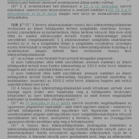
(előirányzati) fedezet ütemezett rendelkezésre állása esetén indíthat.
69
(8)
E § rendelkezéseit kell alkalmazni a
22. § (2) bekezdése
szerinti
eljárásokra, valamint azon beszerzésekre is, amelyek esetében a
Kbt. 29. §-a (1)
bekezdésének
a)
és
b)
pontja
alapján nem kerül sor közbeszerzési eljárás
lefolytatására.
70
71
12/B. §
(1)
E törvény alkalmazásában hosszú távú kötelezettségvállalásnak
minősülnek az állami költségvetés terhére szolgáltatás vásárlásra, lízingre,
eszköz üzemeltetésre és karbantartásra, illetve bérlésre irányuló, több évre szóló
(több év kiadási előirányzatait terhelő) fizetési kötelezettséget jelentő
szerződések (megállapodások). E § alkalmazásában szolgáltatás vásárlásának
minősül az is, ha a szolgáltatási díjban a szolgáltatás nyújtásához szükséges
eszköz létrehozását is megtérítik. Hosszú távú kötelezettségvállalás kizárólag e §
rendelkezései alapján köthető. Nem minősülnek hosszú távú
kötelezettségvállalásnak
72
a)
az európai uniós forrásból finanszírozott támogatási programok;
b)
azon határozatlan időre kötött szerződések, amelyek esetében az állami
költségvetést terhelő éves fizetési kötelezettség az 500,0 millió forint, általános
forgalmi adó nélkül számított értéket nem éri el;
c)
azon határozott időre kötött szerződések, amelyek esetében az állami
költségvetést terhelő fizetési kötelezettség folyóáron számított összértéke (a
továbbiakban: összérték) az 5000,0 millió forint, általános forgalmi adó nélkül
számított értéket nem éri el.
(2)
A hosszú távú kötelezettségvállalásokból eredő kifizetések várható, éves
összege egyik évben sem haladhatja meg a költségvetési törvényben
kifejezetten az ilyen kötelezettségvállalásokra az adott évekre megállapított
73
értékhatárt (a továbbiakban: kifizetési keret).
74
(3)
Az
(1) bekezdés
b)
és
c)
pontja
szerinti összérték megállapításakor az
ugyanazon programhoz kapcsolódó – akár eltérő jogcímen alapuló – valamennyi
várható költségvetési kifizetést együttesen kell figyelembe venni. E §
vonatkozásában program alatt együttesen azon szolgáltatásvásárlásokra irányuló
szerződéseket kell érteni, amelyekhez a Kormány, illetve az Országgyűlés
ugyanazon döntés keretében adja meg a felhatalmazást.
75
(4)
A hosszú távú kötelezettségvállalás jóváhagyása érdekében a
kötelezettségvállalás kifizetésének forrását biztosító fejezetet irányító szerv az
államháztartásért felelős miniszterrel együttesen előterjesztést nyújt be a
Kormányhoz. A fejezetet irányító szerv gondoskodik arról, hogy az előterjesztés