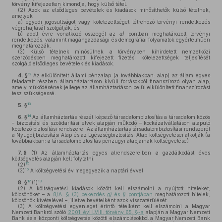
törvény kifejezetten kimondja, hogy külső tétel.
(2)
Azok az elsődleges bevételek és kiadások minősíthetők külső tételnek,
amelyek
a)
egyedi jogosultságot vagy kötelezettséget létrehozó törvényi rendelkezés
végrehajtását szolgálják, és
b)
adott évre vonatkozó összegét az
a)
pontban meghatározott törvényi
rendelkezés, valamint magángazdasági és demográfiai folyamatok egyértelműen
meghatározzák.
(3)
Külső tételnek minősülnek a törvényben kihirdetett nemzetközi
szerződésben meghatározott kifejezett fizetési kötelezettségek teljesítését
szolgáló elsődleges bevételek és kiadások.
12
4. §
Az elkülönített állami pénzalap (a továbbiakban: alap) az állam egyes
feladatait részben államháztartáson kívüli forrásokból finanszírozó olyan alap,
amely működésének jellege az államháztartáson belül elkülönített finanszírozást
tesz szükségessé.
13
5. §
14
6. §
Az államháztartás részét képező társadalombiztosítás a társadalom közös
– biztosítási és szolidaritási elvek alapján működő – kockázatvállaláson alapuló
kötelező biztosítási rendszere. Az államháztartás társadalombiztosítási rendszerét
a Nyugdíjbiztosítási Alap és az Egészségbiztosítási Alap költségvetései alkotják (a
továbbiakban: a társadalombiztosítás pénzügyi alapjainak költségvetése)
7. §
(1)
Az államháztartás egyes alrendszereiben a gazdálkodást éves
költségvetés alapján kell folytatni.
15
(2)
16
(3)
A költségvetési év megegyezik a naptári évvel.
17
18
8. §
(1)
(2)
A költségvetési kiadások között kell elszámolni a nyújtott hiteleket,
kölcsönöket – a
8/A. § (3) bekezdés
g)
és
j)
pontjában
meghatározott hitelek,
kölcsönök kivételével –, illetve bevételként azok visszatérülését.
(3)
A költségvetési egyenleget érintő tételként kell elszámolni a Magyar
Nemzeti Bankról szóló
2001. évi LVIII. törvény 65. §-a
alapján a Magyar Nemzeti
Bank és a központi költségvetés közötti elszámolásokból a Magyar Nemzeti Bank