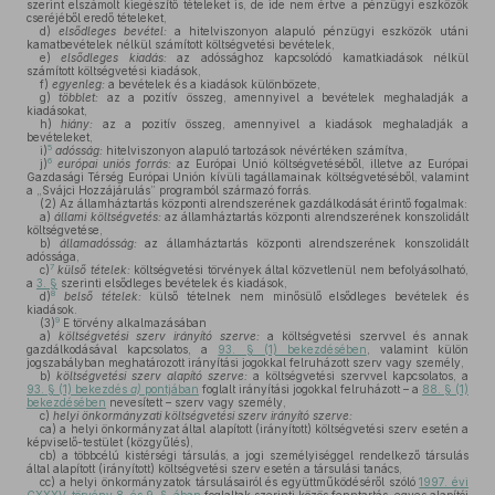
szerint elszámolt kiegészítő tételeket is, de ide nem értve a pénzügyi eszközök
cseréjéből eredő tételeket,
d)
elsődleges bevétel:
a hitelviszonyon alapuló pénzügyi eszközök utáni
kamatbevételek nélkül számított költségvetési bevételek,
e)
elsődleges kiadás:
az adóssághoz kapcsolódó kamatkiadások nélkül
számított költségvetési kiadások,
f)
egyenleg:
a bevételek és a kiadások különbözete,
g)
többlet:
az a pozitív összeg, amennyivel a bevételek meghaladják a
kiadásokat,
h)
hiány:
az a pozitív összeg, amennyivel a kiadások meghaladják a
bevételeket,
5
i)
adósság:
hitelviszonyon alapuló tartozások névértéken számítva,
6
j)
európai uniós forrás:
az Európai Unió költségvetéséből, illetve az Európai
Gazdasági Térség Európai Unión kívüli tagállamainak költségvetéséből, valamint
a „Svájci Hozzájárulás” programból származó forrás.
(2)
Az államháztartás központi alrendszerének gazdálkodását érintő fogalmak:
a)
állami költségvetés:
az államháztartás központi alrendszerének konszolidált
költségvetése,
b)
államadósság:
az államháztartás központi alrendszerének konszolidált
adóssága,
7
c)
külső tételek:
költségvetési törvények által közvetlenül nem befolyásolható,
a
3. §
szerinti elsődleges bevételek és kiadások,
8
d)
belső tételek:
külső tételnek nem minősülő elsődleges bevételek és
kiadások.
9
(3)
E törvény alkalmazásában
a)
költségvetési szerv irányító szerve:
a költségvetési szervvel és annak
gazdálkodásával kapcsolatos, a
93. § (1) bekezdésében
, valamint külön
jogszabályban meghatározott irányítási jogokkal felruházott szerv vagy személy,
b)
költségvetési szerv alapító szerve:
a költségvetési szervvel kapcsolatos, a
93. § (1) bekezdés
a)
pontjában
foglalt irányítási jogokkal felruházott – a
88. § (1)
bekezdésében
nevesített – szerv vagy személy,
c)
helyi önkormányzati költségvetési szerv irányító szerve:
ca)
a helyi önkormányzat által alapított (irányított) költségvetési szerv esetén a
képviselő-testület (közgyűlés),
cb)
a többcélú kistérségi társulás, a jogi személyiséggel rendelkező társulás
által alapított (irányított) költségvetési szerv esetén a társulási tanács,
cc)
a helyi önkormányzatok társulásairól és együttműködéséről szóló
1997. évi