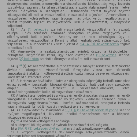
társfinanszírozott program, projekt terhére történő közvetlen levonás
érvényesítése esetén, amennyiben a visszafizetési kötelezettség vagy levonás
szabálytalanság miatt kerül megállapításra, a szabálytalanságért felelős, illetve
annak hiányában a szabálytalanul felhasznált forrást folyósító fejezet
költségvetéséből kell a visszafizetést, visszapótlást teljesíteni. Amennyiben a
visszafizetési kötelezettség vagy levonás más okból kerül megállapításra, a
forrást folyósító fejezet költségvetéséből kell a visszafizetést, visszapótlást
teljesíteni.
100
(2)
Az
(1) bekezdés
szerinti visszafizetést, visszapótlást a felhasznált
európai uniós forrásból származó támogatás céljával megegyező célú
előirányzatról kell teljesíteni. Amennyiben ez nem lehetséges, úgy a
visszafizetést, visszapótlást a Kormány által meghatározott előirányzatról kell
teljesíteni. Ez a rendelkezés kivételt jelent a
24. § (9) bekezdésében
foglalt
rendelkezés alól.
(3)
Amennyiben a szabálytalanságban érintett összeg a későbbiekben
behajtásra, megtérítésre kerül, úgy ezen összeget az
(1) bekezdés
szerinti
fejezet
(2) bekezdés
szerinti előirányzata részére kell visszatéríteni.
101
14. §
(1)
Az államháztartás alrendszereinek hiányát rendezni, tartozásokat
átvállalni, elengedni, visszatérítendő támogatást vissza nem térítendő
támogatássá átalakítani költségvetési előirányzattal megtervezve és költségvetési
kiadásként elszámolva lehet.
(2)
A tartozást az átvállalás, illetve az elengedés időpontjáig terhelő kamatokat
és az egyéb – jogszabály, bírósági döntés, hatósági határozat vagy szerződés
alapján – fizetendő terheket is tartozásátvállalásként, illetve
tartozáselengedésként kell a költségvetésben elszámolni.
(3)
A tartozáselengedéssel és a visszatérítendő támogatás vissza nem térítendő
támogatássá alakításából származó költségvetési kiadással szemben olyan –
költségvetési vagy finanszírozási – bevétel számolandó el, amelyet a tartozás
vagy a visszatérítendő támogatás megfizetése eredményezne.
(4)
Az alapok adott évi hiányából a
18/B. § (1) bekezdésének
d)
pontja
szerint
nyújtott megelőlegezési, likviditási hitellel finanszírozott rész a központi
költségvetés adósságát növeli.
102
(5)
A központi költségvetés adóssága
a)
a központi költségvetés hiányának finanszírozási szükséglete,
b)
a
8/A. § (3) bekezdés
d)–j)
pontjai
miatti adósságállomány-változás,
c)
a központi költségvetés devizaadóssága árfolyamváltozásából eredő,
forintban kifejezett összegének változása,