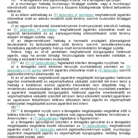
(6)
A támogatásra való jogosultságot kizárja, ha a támogatás igénylőjét
a)
a munkaügyi hatóság munkaügyi bírsággal sújtotta, vagy a munkaügyi
ellenőrzésről szóló törvény szerint a központi költségvetésbe történő befizetésre
kötelezte,
b)
az állami adóhatóság az
(5) bekezdés
a)
pontjában
meghatározott jogsértés
elkövetése miatt az adózás rendjéről szóló törvény szerinti mulasztási bírsággal
sújtotta,
c)
az egyenlő bánásmód követelményének érvényesülését ellenőrző hatóság
az
(5) bekezdés
h)
pontjában
meghatározott jogsértés elkövetése miatt az
egyenlő bánásmódról és az esélyegyenlőség előmozdításáról szóló törvény
alapján bírsággal sújtotta, vagy
d)
az idegenrendészeti hatóság a harmadik országbeli állampolgárok
beutazásáról és tartózkodásáról szóló törvény szerinti, keresőtevékenység
folytatására jogosító engedély hiánya miatt közrendvédelmi bírsággal sújtotta,
feltéve, hogy az
a)–d)
pontokban meghatározott közigazgatási határozat
jogerős, vagy ha annak bírósági felülvizsgálata iránt keresetet indítottak, a
bíróság a keresetet érdemben elutasította.
111
(7)
Az
(5)–(6) bekezdésben
foglaltaktól eltérően támogatás nyújtható, ha
a)
a támogatás iránti kérelmet benyújtó munkáltatóval szemben az
(5)
bekezdés
c)–h)
pontja
szerinti jogsértés elkövetése miatt a
(6) bekezdés
szerinti
jogkövetkezményt alkalmazták, és
b)
az
a)
pontban meghatározott jogsértést megállapító közigazgatási határozat
jogerőre emelkedésétől és végrehajthatóvá válásától számított két éven belül a
hatóság a korábbival azonos jogsértés elkövetését nem állapította meg. E
rendelkezés alkalmazásában több telephellyel rendelkező munkáltató esetében
a jogsértést megállapító közigazgatási határozat jogerőre emelkedésétől és
végrehajthatóvá válásától számított két éven belül elkövetett ismételt jogsértésen
az ugyanazon telephelyen kétéves időszakon belül jogerős és végrehajtható
határozattal megállapított azonos jogsértést kell érteni.
112
(8)
113
(9)
A támogatást nyújtó szerv a támogatási megállapodás megkötése előtt is
köteles ellenőrizni, hogy a támogatásra való jogosultság feltételei fennállnak-e.
Amennyiben – a
(7) bekezdésben
foglaltakra is figyelemmel –
a)
a támogatás igénylőjével szemben a támogatás igénylése és a támogatási
megállapodás megkötése közötti időszakban az
(5) bekezdésben
meghatározott
jogsértés miatt a
(6) bekezdés
szerinti jogkövetkezménnyel sújtott, munkaügyi
jogsértést megállapító jogerős és végrehajtható közigazgatási, illetőleg bírósági
határozatot hoztak, vagy