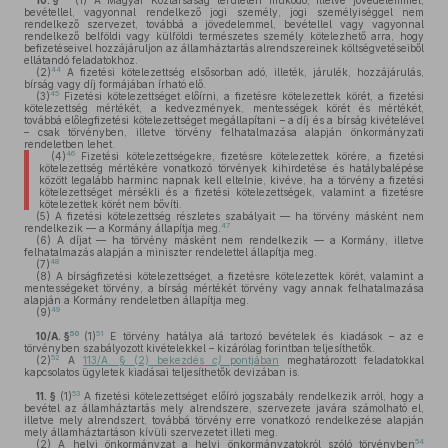
10. §
(1)
A Magyar Köztársaság területén működő, illetve jövedelemmel,
bevétellel, vagyonnal rendelkező jogi személy, jogi személyiséggel nem
rendelkező szervezet, továbbá a jövedelemmel, bevétellel vagy vagyonnal
rendelkező belföldi vagy külföldi természetes személy kötelezhető arra, hogy
befizetéseivel hozzájáruljon az államháztartás alrendszereinek költségvetéseiből
ellátandó feladatokhoz.
44
(2)
A fizetési kötelezettség elsősorban adó, illeték, járulék, hozzájárulás,
bírság vagy díj formájában írható elő.
45
(3)
Fizetési kötelezettséget előírni, a fizetésre kötelezettek körét, a fizetési
kötelezettség mértékét, a kedvezmények, mentességek körét és mértékét,
továbbá előlegfizetési kötelezettséget megállapítani – a díj és a bírság kivételével
– csak törvényben, illetve törvény felhatalmazása alapján önkormányzati
rendeletben lehet.
46
(4)
Fizetési kötelezettségekre, fizetésre kötelezettek körére, a fizetési
kötelezettség mértékére vonatkozó törvények kihirdetése és hatálybalépése
között legalább harminc napnak kell eltelnie, kivéve, ha a törvény a fizetési
kötelezettséget mérsékli és a fizetési kötelezettségek, valamint a fizetésre
kötelezettek körét nem bővíti.
(5)
A fizetési kötelezettség részletes szabályait — ha törvény másként nem
47
rendelkezik — a Kormány állapítja meg.
(6)
A díjat — ha törvény másként nem rendelkezik — a Kormány, illetve
felhatalmazás alapján a miniszter rendelettel állapítja meg.
48
(7)
(8)
A bírságfizetési kötelezettséget, a fizetésre kötelezettek körét, valamint a
mentességeket törvény, a bírság mértékét törvény vagy annak felhatalmazása
alapján a Kormány rendeletben állapítja meg.
49
(9)
50
51
10/A. §
(1)
E törvény hatálya alá tartozó bevételek és kiadások – az e
törvényben szabályozott kivételekkel – kizárólag forintban teljesíthetők.
52
(2)
A
113/A. § (2) bekezdés
c)
pontjában
meghatározott feladatokkal
kapcsolatos ügyletek kiadásai teljesíthetők devizában is.
53
11. §
(1)
A fizetési kötelezettséget előíró jogszabály rendelkezik arról, hogy a
bevétel az államháztartás mely alrendszere, szervezete javára számolható el,
illetve mely alrendszert, továbbá törvény erre vonatkozó rendelkezése alapján
mely államháztartáson kívüli szervezetet illeti meg.
54
(2)
A helyi önkormányzat a helyi önkormányzatokról szóló törvényben