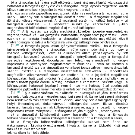
b)
a támogatás igénylése előtt elkövetett jogsértést megállapító közigazgatási
határozat a támogatás igénylése és a támogatási megállapodás megkötése közötti
időszakban emelkedik jogerőre és válik végrehajthatóvá,
a támogatásra való jogosultság megszűnik. Ebben az esetben a támogatást nyújtó
szerv – amennyiben a támogatásról döntést hozott – a támogatást megállapító
döntését köteles visszavonni. A támogatástól eleső munkáltató helyébe – új
támogatási döntéssel – a rendezett munkaügyi kapcsolatok e §-ban
meghatározott feltételeinek megfelelő új munkáltató léphet.
114
(10)
A támogatási szerződés megkötését követően jogerőre emelkedett és
végrehajthatóvá vált közigazgatási határozattal megállapított jogsértések, illetve
ezeknek a hatóság honlapján a támogatási szerződés megkötését követő
nyilvánosságra hozatala a támogatásra való jogosultságot nem befolyásolja.
115
(11)
A támogatás jogosulatlan igénybevételének minősül, ha a támogatás
igénybevételét követően a támogatást nyújtó szerv tudomására jut, hogy a
központi költségvetésből, illetve az elkülönített állami pénzalapokból nyújtott
támogatás kedvezményezettje a támogatás igénylésének vagy a támogatási
szerződés megkötésének időpontjában nem felelt meg a rendezett munkaügyi
kapcsolatok e törvényben meghatározott feltételeinek. Ebben az esetben a
támogatást nyújtó szerv a támogatásra vonatkozó jogszabályban meghatározottak
szerint intézkedik a támogatás visszafizetése érdekében. E rendelkezés
megfelelően alkalmazandó abban az esetben is, ha a jogsértést megállapító
közigazgatási határozat bírósági felülvizsgálata iránt keresetet indítottak, és a
perben hozott jogerős érdemi bírósági határozat a keresetet elutasította vagy – a
közigazgatási határozat jogalapját nem érintve – a hatóság által alkalmazott
hátrányos jogkövetkezmény mértéke tekintetében hozott megváltoztató döntést.
116
(12)
E § alkalmazásában munkáltatón munkavégzés céljából természetes
személyt foglalkoztató természetes vagy jogi személyt, illetve jogi személyiséggel
nem rendelkező más szervezetet kell érteni. Amennyiben a támogatás igénylője
helyi önkormányzat, önkormányzati költségvetési szerv, illetve többcélú
kistérségi társulás vagy annak költségvetési szerve, úgy a rendezett munkaügyi
kapcsolatok követelményének – a támogatás céljától függően –, amennyiben
a)
a támogatást költségvetési szerv használja fel, vagy a támogatás
felhasználása egyértelműen költségvetési szervet érint, a költségvetési szerv,
b)
a támogatás felhasználása költségvetési szervet nem érint, az
önkormányzat képviselő-testületének hivatala, illetve a többcélú kistérségi
társulás munkaszervezete
tekintetében kell teljesülnie.