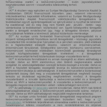
felhasználása esetén a kedvezményezettet – külön jogszabályokban
meghatározottak szerint – visszafizetési kötelezettség terheli.
85
(3)
86
(4)
A részben vagy egészben az Európai Mezőgazdasági Garancia Alapból (a
továbbiakban: EMGA) finanszírozott közvetlen, piaci, valamint intervenciós
intézkedésekhez kapcsolódó kifizetésekre, valamint az Európai Mezőgazdasági
Vidékfejlesztési Alapból finanszírozott vidékfejlesztési támogatásokra (a
továbbiakban együtt: agrártámogatások) az igénylő akkor is nyújthat be kérelmet,
ha esedékessé vált és még meg nem fizetett adó-, járulék-, illeték- vagy
vámtartozása (a továbbiakban: köztartozás) van. Egyéb költségvetési támogatás
esetén a támogató rendelkezhet úgy, hogy a támogatási kérelem, pályázat
benyújtásának feltétele a kérelmező, pályázó köztartozás-mentessége.
87
(5)
Az európai uniós forrásokból finanszírozott agrártámogatásból és a
központi költségvetésből folyósításra kerülő támogatásból – közösségi jogszabály
visszatartást tiltó rendelkezése hiányában és a pénzbeli szociális, jóléti ellátások
és a foglalkoztatást elősegítő képzési, valamint az önkormányzatnak,
önkormányzati társulásnak, költségvetési szervnek, közhasznú szervezetnek,
önkormányzati közfeladat ellátásában közreműködő gazdasági társaságnak
nyújtott közfoglalkoztatási támogatások kivételével – a támogatások
kedvezményezettjét terhelő köztartozások összege visszatartásra kerül.
88
(6)
A köztartozás fennállásáról és annak összegéről az állami adóhatóság a
kincstár, illetve az MVH elektronikus úton történő megkeresésére adatot
szolgáltat. Az adatszolgáltatásban szereplő tartozás összegét a kincstár, illetve az
MVH a folyósított támogatás összegéből levonja és kedvezményezettenként,
adónemenként átutalja az adóhatóságnak. A kedvezményezettet a köztartozással
csökkentett összeg illeti meg, a visszatartott támogatásnak megfelelő összegű
tartozás az átutalással egyidejűleg megfizetettnek minősül. A támogatás
visszatartásáról a kincstár tájékoztatja a kedvezményezettet és a támogatót,
illetve az MVH a kedvezményezettet. A visszatartás a kedvezményezett – a
támogatás megszerzése érdekében vállalt – kötelezettségeit nem érinti.
89
(7)
Az adóhatóság
(6) bekezdés
szerinti kincstárnak, illetve MVH-nak történő
adatszolgáltatásának alapja a kedvezményezett adóazonosító száma, melyet a
kincstár, illetve az MVH adóhatóságnak megküldött megkeresése tartalmaz.
90
(8)
Az európai uniós forrásból származó támogatásból megvalósuló program
kedvezményezettjével kötött szerződésben biztosítani kell, hogy a
(2)
bekezdésben
írt feltételek teljesítésének elmaradása esetén a kedvezményezett
haladéktalanul köteles visszafizetni a nem rendeltetésének és céljának