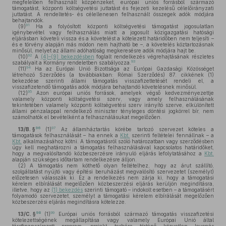
megfelelően felhasznált közpénzeket, európai uniós forrásból származó
támogatást, központi költségvetési juttatást és fejezeti kezelésű célelőirányzati
juttatást. A rendeltetés- és célellenesen felhasznált összegek adók módjára
behajtandók.
91
(9)
Ha a folyósított központi költségvetési támogatást jogosulatlan
igénybevétel vagy felhasználás miatt a jogosult közigazgatási hatósági
eljárásban követeli vissza és a követelést a kötelezett határidőben nem teljesíti –
és e törvény alapján más módon nem hajtható be –, a követelés köztartozásnak
minősül, melyet az állami adóhatóság megkeresésre adók módjára hajt be.
92
(10)
A
(4)–(9) bekezdésben
foglalt rendelkezés végrehajtásának részletes
93
szabályait a Kormány rendeletben szabályozza.
94
(11)
Ha az Európai Unió Bizottsága az Európai Gazdasági Közösséget
létrehozó Szerződés (a továbbiakban: Római Szerződés) 87. cikkének (1)
bekezdése szerinti állami támogatás visszafizettetését rendeli el, a
visszafizetendő támogatás adók módjára behajtandó követelésnek minősül.
95
(12)
Azon európai uniós források, amelyek végső kedvezményezettje
valamely központi költségvetési szerv, vagy amely felhasználásának
tekintetében valamely központi költségvetési szerv irányító szerve, elkülönített
állami pénzalappal rendelkező miniszter tényleges döntési jogkörrel bír, nem
számolhatók el bevételként a felhasználásukat megelőzően.
96
97
13/B. §
(1)
Az államháztartás körébe tartozó szervezet köteles a
támogatások felhasználását – ha ennek a
Kbt.
szerinti feltételei fennállnak – a
Kbt.
alkalmazásához kötni. A támogatásról szóló határozatban vagy szerződésben
úgy kell meghatározni a támogatás felhasználásával kapcsolatos határidőket,
hogy a megvalósítandó közbeszerzésre irányuló eljárás lefolytatásához a
Kbt.
alapján szükséges időtartam rendelkezésre álljon.
(2)
A támogatás nem köthető olyan feltételhez, hogy az árut szállító,
szolgáltatást nyújtó vagy építési beruházást megvalósító szervezetet (személyt)
előzetesen válasszák ki. Ez a rendelkezés nem zárja ki, hogy a támogatási
kérelem elbírálását megelőzően közbeszerzési eljárás kerüljön megindításra,
illetve, hogy az
(1) bekezdés
szerinti támogató – indokolt esetben – a támogatásért
folyamodó szervezetet, személyt a támogatási kérelem elbírálását megelőzően
közbeszerzési eljárás megindításra kötelezze.
98
99
13/C. §
(1)
Európai uniós forrásból származó támogatás visszafizetési
kötelezettségének megállapítása vagy valamely Európai Unió által