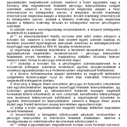
jogszabályban meghatározott számláit, valamint a külön jogszabály vagy a
Kormány által meghatározott feladatok pénzügyi lebonyolítására szolgáló
számlákat, valamint a helyi önkormányzat megbízása alapján a helyi
önkormányzat és költségvetési szervei, a települési, területi kisebbségi
önkormányzat megbízása alapján a települési, területi kisebbségi önkormányzat
és költségvetési szervei, továbbá a többcélú kistérségi társulás megbízása
alapján a többcélú kistérségi társulás és költségvetési szervei pénzforgalmi
számláját;
o)
számlát vezet a nemzetgazdasági elszámolásokról, a központi költségvetés
bevételeiről és kiadásairól;
142
p)
az államháztartásért felelős miniszter által előírt módon előrejelzi a
kincstári kör, valamint a kincstár által vezetett egyéb számlák kiadásai és
bevételei összesített egyenlegének alakulását, amelyhez az adósságkezeléssel
összefüggő napi adatokat az ÁKK Rt. bocsátja rendelkezésre;
q)
végrehajtja a kiadások teljesítésére, a bevételek beszedésére irányuló –
jogszabályoknak megfelelően kezdeményezett – pénzügyi lebonyolítási
feladatokat, ennek keretében a kiadásokhoz kötődően likviditási fedezet,
valamint alaki, formai és pénzügyi ellenőrzést végez;
143
r)
biztosítja a kincstári kör, a pénzforgalmi számlatulajdonosok és a
kincstárnál értékpapír számlával rendelkező ügyfelei készpénzellátását a
vonatkozó jogszabályokban és a Hirdetményében meghatározott feltételekkel;
s)
e törvény felhatalmazása alapján befektetési és kiegészítő befektetési
szolgáltatási tevékenységet nyújt az állam által kibocsátott, hitelviszonyt
megtestesítő értékpapírok körében;
t)
részt vesz a Magyar Állam nemzetközi pénzügyi és fejlesztési intézetekkel
való együttműködésével, tagságával összefüggő feladatok lebonyolításában, így
különösen gondoskodik az időszakonként fizetendő összegek megfelelő
forrásokból történő kifizetéséről, át nem ruházható, kamatfizetési kötelezettséget
nem tartalmazó kötelezvények kiállításáról, a végrehajtandó műveletek és
ügyletek létrehozásáról és lebonyolításáról; valamint a Magyar Állam javára
átutalt vagy fizetett bármilyen összeg tekintetében jogosultként eljár;
u)
ellátja a külön jogszabályokban megjelölt hatósági letétekkel kapcsolatos
kezelői feladatokat;
v)
közreműködik a támogatási előirányzatok pályázati rendszerében a
pénzügyi lebonyolítási és ellenőrzési feladatok ellátásában, ideértve a
mezőgazdasági és vidékfejlesztési beruházások előirányzatait is;
144
w)
ellátja a jogszabályban meghatározott, európai uniós forrásból származó,