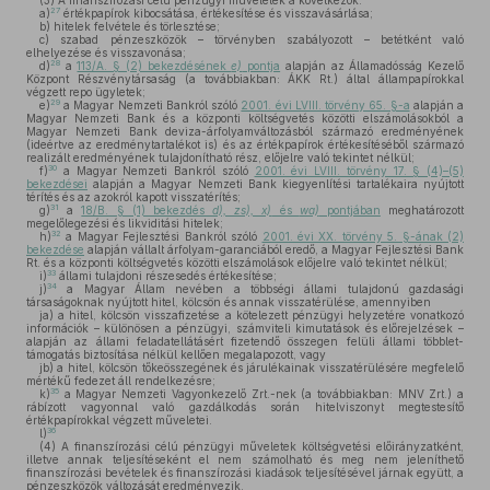
(3)
A finanszírozási célú pénzügyi műveletek a következők:
27
a)
értékpapírok kibocsátása, értékesítése és visszavásárlása;
b)
hitelek felvétele és törlesztése;
c)
szabad pénzeszközök – törvényben szabályozott – betétként való
elhelyezése és visszavonása;
28
d)
a
113/A. § (2) bekezdésének
e)
pontja
alapján az Államadósság Kezelő
Központ Részvénytársaság (a továbbiakban: ÁKK Rt.) által állampapírokkal
végzett repo ügyletek;
29
e)
a Magyar Nemzeti Bankról szóló
2001. évi LVIII. törvény 65. §-a
alapján a
Magyar Nemzeti Bank és a központi költségvetés közötti elszámolásokból a
Magyar Nemzeti Bank deviza-árfolyamváltozásból származó eredményének
(ideértve az eredménytartalékot is) és az értékpapírok értékesítéséből származó
realizált eredményének tulajdonítható rész, előjelre való tekintet nélkül;
30
f)
a Magyar Nemzeti Bankról szóló
2001. évi LVIII. törvény 17. § (4)–(5)
bekezdései
alapján a Magyar Nemzeti Bank kiegyenlítési tartalékaira nyújtott
térítés és az azokról kapott visszatérítés;
31
g)
a
18/B. § (1) bekezdés
d), zs), x)
és
wa)
pontjában
meghatározott
megelőlegezési és likviditási hitelek;
32
h)
a Magyar Fejlesztési Bankról szóló
2001. évi XX. törvény 5. §-ának (2)
bekezdése
alapján vállalt árfolyam-garanciából eredő, a Magyar Fejlesztési Bank
Rt. és a központi költségvetés közötti elszámolások előjelre való tekintet nélkül;
33
i)
állami tulajdoni részesedés értékesítése;
34
j)
a Magyar Állam nevében a többségi állami tulajdonú gazdasági
társaságoknak nyújtott hitel, kölcsön és annak visszatérülése, amennyiben
ja)
a hitel, kölcsön visszafizetése a kötelezett pénzügyi helyzetére vonatkozó
információk – különösen a pénzügyi, számviteli kimutatások és előrejelzések –
alapján az állami feladatellátásért fizetendő összegen felüli állami többlet-
támogatás biztosítása nélkül kellően megalapozott, vagy
jb)
a hitel, kölcsön tőkeösszegének és járulékainak visszatérülésére megfelelő
mértékű fedezet áll rendelkezésre;
35
k)
a Magyar Nemzeti Vagyonkezelő Zrt.-nek (a továbbiakban: MNV Zrt.) a
rábízott vagyonnal való gazdálkodás során hitelviszonyt megtestesítő
értékpapírokkal végzett műveletei.
36
l)
(4)
A finanszírozási célú pénzügyi műveletek költségvetési előirányzatként,
illetve annak teljesítéseként el nem számolható és meg nem jeleníthető
finanszírozási bevételek és finanszírozási kiadások teljesítésével járnak együtt, a
pénzeszközök változását eredményezik.