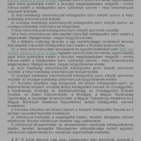
CXXXV. törvény 8. és 9. §-ában
foglaltak szerinti közös fenntartás, egyes alapítói
jogok közös gyakorlása esetén a társulási megállapodásban megjelölt – ennek
hiánya esetén a költségvetési szerv székhelye szerinti – helyi önkormányzat
képviselő-testülete,
d)
helyi kisebbségi önkormányzati költségvetési szerv irányító szerve:
a helyi
kisebbségi önkormányzati testület,
e)
országos kisebbségi önkormányzati költségvetési szerv irányító szerve:
az
országos kisebbségi önkormányzat közgyűlése,
f)
helyi önkormányzati költségvetési szerv irányító szervének vezetője:
fa)
a helyi önkormányzat által alapított (irányított) költségvetési szerv esetén a
polgármester, főpolgármester, megyei közgyűlés elnöke,
fb)
a többcélú kistérségi társulás, a jogi személyiséggel rendelkező társulás
által alapított (irányított) költségvetési szerv esetén a társulási tanács elnöke,
fc)
a helyi önkormányzatok társulásairól és együttműködéséről szóló
1997. évi
CXXXV. törvény 8. és 9. §-ában
foglaltak szerinti közös fenntartás, egyes alapítói
jogok közös gyakorlása esetén a társulási megállapodásban megjelölt – ennek
hiánya esetén a költségvetési szerv székhelye szerinti – helyi önkormányzat
polgármestere, főpolgármestere, megyei közgyűlésének elnöke,
g)
helyi kisebbségi önkormányzati költségvetési szerv irányító szervének
vezetője:
a helyi kisebbségi önkormányzati testület elnöke,
h)
országos kisebbségi önkormányzati költségvetési szerv irányító szervének
vezetője:
az országos kisebbségi önkormányzat közgyűlésének elnöke,
10
i)
Kormány irányítása vagy felügyelete alá tartozó költségvetési szerv:
az
államháztartás központi szintjébe tartozó költségvetési szervek az Országgyűlés,
a Köztársasági Elnökség, az Alkotmánybíróság, az Országgyűlési Biztosok
Hivatala, az Állami Számvevőszék, a Bíróságok, a Magyar Köztársaság
Ügyészsége, a Gazdasági Versenyhivatal, a Magyar Tudományos Akadémia és a
Magyar Művészeti Akadémia fejezetekhez tartozó költségvetési szervek
kivételével,
j)
Kormány irányítása alá tartozó fejezet:
a központi költségvetés fejezete az
i)
pontban nevesített fejezetek kivételével,
k)
előirányzat-módosítás:
a megállapított kiadási, bevételi, támogatási kiemelt
előirányzat, létszám-előirányzat növelése vagy csökkentése,
l)
előirányzat-átcsoportosítás:
az átcsoportosítást végrehajtó költségvetésének
kiadási, bevételi, támogatási főösszegének változatlansága mellett, egyidejű
előirányzat-csökkentéssel és -növeléssel végrehajtható módosítás.
11
3. §
(1)
Külső tételnek csak olyan költségvetési tétel tekinthető, amelyről e