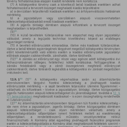
törvény felhatalmazása alapján kiadott rendelete nem korlátozza.
(7)
A költségvetési törvény csak a következő belső kiadások esetében adhat
felhatalmazást a tervezett összeget meghaladó kiadás teljesítésére:
a)
a devizában teljesítendő kiadások esetében az árfolyamváltozás hatásának
mértékéig,
b)
a jogszabályon vagy szerződésen alapuló visszavonhatatlan
kötelezettségvállalásokból eredő kiadások esetében.
(8)
A jogerős bírósági döntésen alapuló kifizetések a tervezett összeget
meghaladóan is teljesíthetőek.
60
(9)
(10)
A külső bevételek túlteljesülése nem alapozhat meg olyan jogszabályi
változást, amely a legújabb technikai kivetítéshez képest az elsődleges
egyenleget rontaná.
(11)
A bevételi előirányzatok elmaradása, illetve más kiadások túlteljesülése,
illetve a belső tételek egyenlegének tárgyévet megelőző költségvetési törvényben
előírt követelményétől való eltérés esetén a kiadási előirányzatok jogszabályi
előírások alapján csökkenthetők, zárolhatók, illetve törölhetők.
61
(12)
A zárolás az előirányzat egy része vagy egésze adott költségvetési évi
felhasználásának időleges, feltételhez kötött korlátozása, felfüggesztése. A
zárolás feloldásáról vagy a zárolt összegeknek megfelelő előirányzat
csökkentéséről, illetve törléséről legkésőbb a költségvetési év zárását megelőzően
intézkedni kell.
62
63
12/A. §
(1)
A költségvetés végrehajtása során az államháztartás
alrendszereiben tárgyévi fizetési kötelezettség a jóváhagyott kiadási
előirányzatok mértékéig – a saját bevételek teljesülési ütemére figyelemmel –
vállalható, és kifizetések – kivéve a jogszabályon, bírósági, illetve közigazgatási
jogerős határozaton alapuló kötelezettségeket és járandóságokat, továbbá a
12. §
(7) bekezdésében
meghatározott kiadásokat – is ezen összeghatárig rendelhetők
el (utalványozás).
64
(2)
Az államháztartás alrendszereiben tárgyéven túli fizetési kötelezettség –
ide nem értve a jogszabályon, jogerős bírósági, illetve közigazgatási döntésen
alapuló kötelezettséget – csak olyan mértékben vállalható, amely a
kötelezettségvállalás időpontjában ismert feltételek mellett az esedékesség
időpontjában, a rendeltetésszerű működés veszélyeztetése nélkül
finanszírozható. A Kormány által egyedileg jóváhagyott fejlesztési programok
esetén a kötelezettségvállalás a Kormány által meghatározott feltételek szerint –