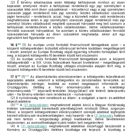
(2)
E törvény alkalmazása során többségi befolyásnak minősül az olyan
kapcsolat, amelynek révén a befolyással rendelkező egy jogi személyben a
szavazatok több mint ötven százalékával – közvetlenül vagy a jogi személyben
szavazati joggal rendelkező más jogi személy (köztes vállalkozás) szavazati
jogán keresztül – rendelkezik, azzal, hogy a közvetett módon való rendelkezés
meghatározása során a jogi személyben szavazati joggal rendelkező más jogi
személyt (köztes vállalkozást) megillető szavazati hányadot meg kell szorozni a
befolyással rendelkezőnek a köztes vállalkozásban, illetve vállalkozásokban
fennálló szavazati hányadával, ha azonban a köztes vállalkozásban fennálló
szavazatainak hányada az ötven százalékot meghaladja, akkor azt egy
egészként kell figyelembe venni.
124
16. §
(1)
Az európai uniós forrásból finanszírozott támogatások azon – a
központi költségvetésben biztosított előirányzat terhére korábban megelőlegezett
– részét, amelyet az Európai Bizottság végső egyenleg kifizetés formájában térít
meg, a központi költségvetés fő bevételei között kell elszámolni.
(2)
Az európai uniós forrásból finanszírozott támogatások azon, a központi
költségvetésből – a XIX. Uniós fejlesztések fejezet kivételével – megelőlegezett
részét, amelyet az Európai Bizottság utólagos elszámolás alapján térít meg, a
központi költségvetés fő bevételei között kell elszámolni.
125
126
17. §
(1)
Az államháztartás alrendszereiben a költségvetés teljesítésével
kapcsolatos adatok, valamint a költségvetési és zárszámadási tervezetek, az
államháztartás mérlegei, továbbá az ezeket megalapozó információk az
Országgyűlés, illetőleg a helyi önkormányzatok és a kisebbségi
127
önkormányzatok
képviselő-testületei (közgyűlései) elé történő beterjesztés
után – ha törvény eltérően nem rendelkezik – nyilvánosak.
(2)
A nyilvánosság nem vonatkozik az állam-, a szolgálati, a bank- és adótitkot
képező adatokra.
128
(3)
A
(2) bekezdésben
meghatározott adatok közül a Magyar Köztársaság
érdekei szempontjából kiemelkedő jelentőségűnek minősülő (titkos, szigorúan
titkos), a központi költségvetésben előirányzatként szereplő adatokat legfeljebb
kiemelt előirányzati részletezettségben, más hasonló – de a
(2) bekezdés
hatálya
alá nem tartozó – közgazdasági jellegű kiadásokkal, illetve bevételekkel
összevontan, az azonosíthatóságot kizáró módon kell megjeleníteni.
(4)
A
(3) bekezdésben
meghatározott adatokkal összefüggő beszámolót a
Kormány az Országgyűlés illetékes bizottsága elé terjeszti. A bizottság a