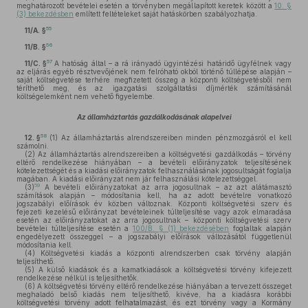
meghatározott bevételei esetén a törvényben megállapított keretek között a
10. §
(3) bekezdésben
említett feltételeket saját hatáskörben szabályozhatja.
55
11/A. §
56
11/B. §
57
11/C. §
A hatóság által – a rá irányadó ügyintézési határidő ügyfélnek vagy
az eljárás egyéb résztvevőjének nem felróható okból történő túllépése alapján –
saját költségvetése terhére megfizetett összeg a központi költségvetésből nem
téríthető meg, és az igazgatási szolgáltatási díjmérték számításánál
költségelemként nem vehető figyelembe.
Az államháztartás gazdálkodásának alapelvei
58
12. §
(1)
Az államháztartás alrendszereiben minden pénzmozgásról el kell
számolni.
(2)
Az államháztartás alrendszereiben a költségvetési gazdálkodás – törvény
eltérő rendelkezése hiányában – a bevételi előirányzatok teljesítésének
kötelezettségét és a kiadási előirányzatok felhasználásának jogosultságát foglalja
magában. A kiadási előirányzat nem jár felhasználási kötelezettséggel.
59
(3)
A bevételi előirányzatokat az arra jogosultnak – az azt alátámasztó
számítások alapján – módosítania kell, ha az adott bevételre vonatkozó
jogszabályi előírások év közben változnak. Központi költségvetési szerv és
fejezeti kezelésű előirányzat bevételeinek túlteljesítése vagy azok elmaradása
esetén az előirányzatokat az arra jogosultnak – központi költségvetési szerv
bevételei túlteljesítése esetén a
100/B. § (1) bekezdésében
foglaltak alapján
engedélyezett összeggel – a jogszabályi előírások változásától függetlenül
módosítania kell.
(4)
Költségvetési kiadás a központi alrendszerben csak törvény alapján
teljesíthető.
(5)
A külső kiadások és a kamatkiadások a költségvetési törvény kifejezett
rendelkezése nélkül is teljesíthetők.
(6)
A költségvetési törvény eltérő rendelkezése hiányában a tervezett összeget
meghaladó belső kiadás nem teljesíthető, kivéve, ha a kiadásra korábbi
költségvetési törvény adott felhatalmazást, és ezt törvény vagy a Kormány