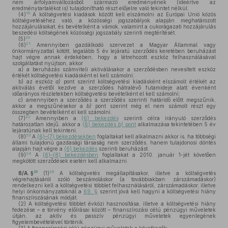
nem árfolyamváltozásból származó eredményének (ideértve az
eredménytartalékot is) tulajdonítható részt előjelre való tekintet nélkül.
19
(4)
A költségvetési kiadások között kell elszámolni az Európai Unió közös
költségvetéséhez való, a közösségi jogszabályok alapján meghatározott
hozzájárulásokat, és bevételként a vámok, valamint a cukorágazati hozzájárulás
beszedési költségének közösségi jogszabály szerinti megtérítését.
20
(5)
21
(6)
Amennyiben gazdálkodó szervezet a Magyar Állammal vagy
önkormányzattal kötött, legalább 5 év lejáratú szerződés keretében beruházást
hajt végre annak érdekében, hogy a létrehozott eszköz felhasználásával
szolgáltatást nyújtson, akkor
a)
a beruházás számviteli aktiválásakor a szerződésben nevesített eszköz
értékét költségvetési kiadásként el kell számolni;
b)
az eszköz
a)
pont szerint költségvetési kiadásként elszámolt értékét az
aktiválás évétől kezdve a szerződés hátralévő futamideje alatt évenként
időarányos részletekben költségvetési bevételként el kell számolni;
c)
amennyiben a szerződés a szerződés szerinti határidő előtt megszűnik,
akkor a megszűnésekor a
b)
pont szerint még el nem számolt részt egy
összegben bevételként el kell számolni.
22
(7)
Amennyiben a
(6) bekezdés
szerinti célra irányuló szerződés
határozatlan idejű, akkor a
(6) bekezdés
b)
pont
alkalmazása tekintetében 5 év
lejáratúnak kell tekinteni.
23
(8)
A
(6)–(7) bekezdésekben
foglaltakat kell alkalmazni akkor is, ha többségi
állami tulajdonú gazdasági társaság nem szerződés, hanem tulajdonosi döntés
alapján hajt végre a
(6) bekezdés
szerinti beruházást.
24
(9)
A
(6)–(8) bekezdésben
foglaltakat a 2010. január 1-jét követően
megkötött szerződések esetén kell alkalmazni.
25
26
8/A. §
(1)
A költségvetés megállapításakor, illetve a költségvetés
végrehajtásáról szóló beszámoláskor (a továbbiakban: zárszámadáskor)
rendelkezni kell a költségvetési többlet felhasználásáról, zárszámadáskor, illetve
helyi önkormányzatoknál a
69. §
szerint jóvá kell hagyni a költségvetési hiány
finanszírozásának módját.
(2)
A költségvetési többlet évközi hasznosítása, illetve a költségvetési hiány
fedezése – e törvény előírásai között – finanszírozási célú pénzügyi műveletek
útján, az aktív és passzív pénzügyi műveletek egyenlegének
figyelembevételével történik.