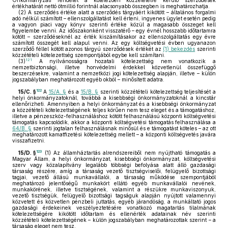
Önkormányzati rendelet a kötelezően közzétételre kerülő szerződések
értékhatárát nettó ötmillió forintnál alacsonyabb összegben is meghatározhatja.
(2)
A szerződés értéke alatt a szerződés tárgyáért kikötött – általános forgalmi
adó nélkül számított – ellenszolgáltatást kell érteni, ingyenes ügylet esetén pedig
a vagyon piaci vagy könyv szerinti értéke közül a magasabb összeget kell
figyelembe venni. Az időszakonként visszatérő – egy évnél hosszabb időtartamra
kötött – szerződéseknél az érték kiszámításakor az ellenszolgáltatás egy évre
számított összegét kell alapul venni. Az egy költségvetési évben ugyanazon
szerződő féllel kötött azonos tárgyú szerződések értékét az
(1) bekezdés
szerinti
közzétételi kötelezettség szempontjából egybe kell számítani.
121
(3)
A nyilvánosságra hozatali kötelezettség nem vonatkozik a
nemzetbiztonsági, illetve honvédelmi érdekkel közvetlenül összefüggő
beszerzésekre, valamint a nemzetközi jogi kötelezettség alapján, illetve – külön
jogszabályban meghatározott egyéb okból – minősített adatra.
122
15/C. §
A
15/A. §
és a
15/B. §
szerinti közzétételi kötelezettség teljesítését a
helyi önkormányzatoknál, továbbá a kisebbségi önkormányzatoknál a kincstár
ellenőrizheti. Amennyiben a helyi önkormányzat és a kisebbségi önkormányzat
a közzétételi kötelezettségének teljes körűen nem tesz eleget és a támogatáshoz,
illetve a pénzeszköz-felhasználáshoz kötött felhasználású központi költségvetési
támogatás kapcsolódik, akkor a központi költségvetési támogatás felhasználása a
64/B. §
szerinti jogtalan felhasználásnak minősül és e támogatást köteles – az ott
meghatározott kamatfizetési kötelezettség mellett – a központi költségvetés javára
visszafizetni.
123
15/D. §
(1)
Az államháztartás alrendszereiből nem nyújtható támogatás a
Magyar Állam, a helyi önkormányzat, kisebbségi önkormányzat, költségvetési
szerv vagy közalapítvány legalább többségi befolyása alatt álló gazdasági
társaság részére, amíg a társaság vezető tisztségviselői, felügyelő bizottsági
tagjai, vezető állású munkavállalói, a társaság működése szempontjából
meghatározó jelentőségű munkakört ellátó egyéb munkavállalói nevének,
munkakörének, illetve tisztségének, valamint a részükre munkaviszonyuk,
vezető tisztségük, felügyelő bizottsági tagságuk alapján nyújtott valamennyi
közvetett és közvetlen pénzbeli juttatás, egyéb járandóság, a munkáltató jogos
gazdasági érdekeinek veszélyeztetésére vonatkozó magatartás tilalmának
kötelezettségére kikötött időtartam és ellenérték adatainak név szerinti
közzétételi kötelezettségének – külön jogszabályban meghatározottak szerint – a
társaság eleget nem tesz.