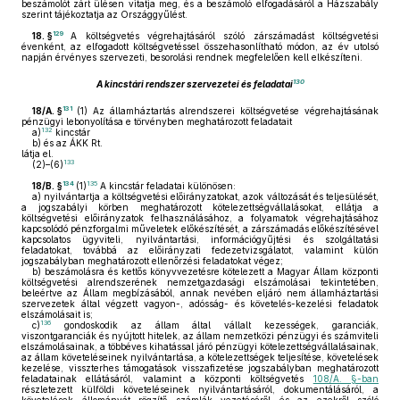
beszámolót zárt ülésen vitatja meg, és a beszámoló elfogadásáról a Házszabály
szerint tájékoztatja az Országgyűlést.
129
18. §
A költségvetés végrehajtásáról szóló zárszámadást költségvetési
évenként, az elfogadott költségvetéssel összehasonlítható módon, az év utolsó
napján érvényes szervezeti, besorolási rendnek megfelelően kell elkészíteni.
130
A kincstári rendszer szervezetei és feladatai
131
18/A. §
(1)
Az államháztartás alrendszerei költségvetése végrehajtásának
pénzügyi lebonyolítása e törvényben meghatározott feladatait
132
a)
kincstár
b)
és az ÁKK Rt.
látja el.
133
(2)–(6)
134
135
18/B. §
(1)
A kincstár feladatai különösen:
a)
nyilvántartja a költségvetési előirányzatokat, azok változását és teljesülését,
a jogszabályi körben meghatározott kötelezettségvállalásokat, ellátja a
költségvetési előirányzatok felhasználásához, a folyamatok végrehajtásához
kapcsolódó pénzforgalmi műveletek előkészítését, a zárszámadás előkészítésével
kapcsolatos ügyviteli, nyilvántartási, információgyűjtési és szolgáltatási
feladatokat, továbbá az előirányzati fedezetvizsgálatot, valamint külön
jogszabályban meghatározott ellenőrzési feladatokat végez;
b)
beszámolásra és kettős könyvvezetésre kötelezett a Magyar Állam központi
költségvetési alrendszerének nemzetgazdasági elszámolásai tekintetében,
beleértve az Állam megbízásából, annak nevében eljáró nem államháztartási
szervezetek által végzett vagyon-, adósság- és követelés-kezelési feladatok
elszámolásait is;
136
c)
gondoskodik az állam által vállalt kezességek, garanciák,
viszontgaranciák és nyújtott hitelek, az állam nemzetközi pénzügyi és számviteli
elszámolásainak, a többéves kihatással járó pénzügyi kötelezettségvállalásainak,
az állam követeléseinek nyilvántartása, a kötelezettségek teljesítése, követelések
kezelése, visszterhes támogatások visszafizetése jogszabályban meghatározott
feladatainak ellátásáról, valamint a központi költségvetés
108/A. §-ban
részletezett külföldi követeléseinek nyilvántartásáról, dokumentálásáról, a