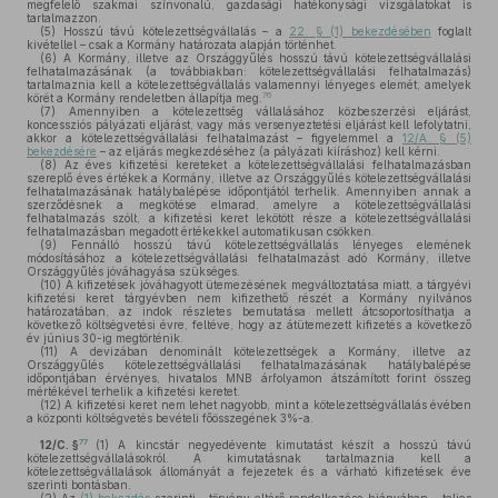
megfelelő szakmai színvonalú, gazdasági hatékonysági vizsgálatokat is
tartalmazzon.
(5)
Hosszú távú kötelezettségvállalás – a
22. § (1) bekezdésében
foglalt
kivétellel – csak a Kormány határozata alapján történhet.
(6)
A Kormány, illetve az Országgyűlés hosszú távú kötelezettségvállalási
felhatalmazásának (a továbbiakban: kötelezettségvállalási felhatalmazás)
tartalmaznia kell a kötelezettségvállalás valamennyi lényeges elemét, amelyek
76
körét a Kormány rendeletben állapítja meg.
(7)
Amennyiben a kötelezettség vállalásához közbeszerzési eljárást,
koncessziós pályázati eljárást, vagy más versenyeztetési eljárást kell lefolytatni,
akkor a kötelezettségvállalási felhatalmazást – figyelemmel a
12/A. § (5)
bekezdésére
– az eljárás megkezdéséhez (a pályázati kiíráshoz) kell kérni.
(8)
Az éves kifizetési kereteket a kötelezettségvállalási felhatalmazásban
szereplő éves értékek a Kormány, illetve az Országgyűlés kötelezettségvállalási
felhatalmazásának hatálybalépése időpontjától terhelik. Amennyiben annak a
szerződésnek a megkötése elmarad, amelyre a kötelezettségvállalási
felhatalmazás szólt, a kifizetési keret lekötött része a kötelezettségvállalási
felhatalmazásban megadott értékekkel automatikusan csökken.
(9)
Fennálló hosszú távú kötelezettségvállalás lényeges elemének
módosításához a kötelezettségvállalási felhatalmazást adó Kormány, illetve
Országgyűlés jóváhagyása szükséges.
(10)
A kifizetések jóváhagyott ütemezésének megváltoztatása miatt, a tárgyévi
kifizetési keret tárgyévben nem kifizethető részét a Kormány nyilvános
határozatában, az indok részletes bemutatása mellett átcsoportosíthatja a
következő költségvetési évre, feltéve, hogy az átütemezett kifizetés a következő
év június 30-ig megtörténik.
(11)
A devizában denominált kötelezettségek a Kormány, illetve az
Országgyűlés kötelezettségvállalási felhatalmazásának hatálybalépése
időpontjában érvényes, hivatalos MNB árfolyamon átszámított forint összeg
mértékével terhelik a kifizetési keretet.
(12)
A kifizetési keret nem lehet nagyobb, mint a kötelezettségvállalás évében
a központi költségvetés bevételi főösszegének 3%-a.
77
12/C. §
(1)
A kincstár negyedévente kimutatást készít a hosszú távú
kötelezettségvállalásokról. A kimutatásnak tartalmaznia kell a
kötelezettségvállalások állományát a fejezetek és a várható kifizetések éve
szerinti bontásban.