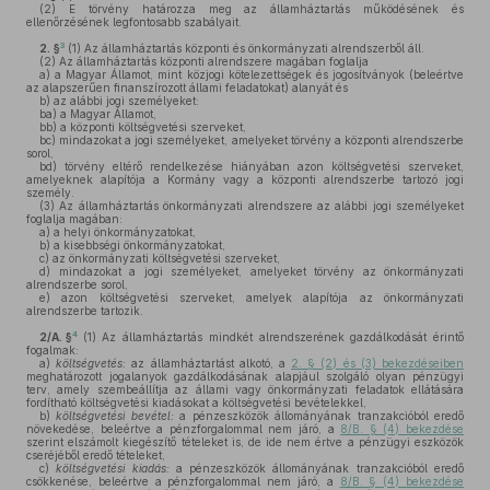
(2)
E törvény határozza meg az államháztartás működésének és
ellenőrzésének legfontosabb szabályait.
3
2. §
(1)
Az államháztartás központi és önkormányzati alrendszerből áll.
(2)
Az államháztartás központi alrendszere magában foglalja
a)
a Magyar Államot, mint közjogi kötelezettségek és jogosítványok (beleértve
az alapszerűen finanszírozott állami feladatokat) alanyát és
b)
az alábbi jogi személyeket:
ba)
a Magyar Államot,
bb)
a központi költségvetési szerveket,
bc)
mindazokat a jogi személyeket, amelyeket törvény a központi alrendszerbe
sorol,
bd)
törvény eltérő rendelkezése hiányában azon költségvetési szerveket,
amelyeknek alapítója a Kormány vagy a központi alrendszerbe tartozó jogi
személy.
(3)
Az államháztartás önkormányzati alrendszere az alábbi jogi személyeket
foglalja magában:
a)
a helyi önkormányzatokat,
b)
a kisebbségi önkormányzatokat,
c)
az önkormányzati költségvetési szerveket,
d)
mindazokat a jogi személyeket, amelyeket törvény az önkormányzati
alrendszerbe sorol,
e)
azon költségvetési szerveket, amelyek alapítója az önkormányzati
alrendszerbe tartozik.
4
2/A. §
(1)
Az államháztartás mindkét alrendszerének gazdálkodását érintő
fogalmak:
a)
költségvetés:
az államháztartást alkotó, a
2. § (2) és (3) bekezdéseiben
meghatározott jogalanyok gazdálkodásának alapjául szolgáló olyan pénzügyi
terv, amely szembeállítja az állami vagy önkormányzati feladatok ellátására
fordítható költségvetési kiadásokat a költségvetési bevételekkel,
b)
költségvetési bevétel:
a pénzeszközök állományának tranzakcióból eredő
növekedése, beleértve a pénzforgalommal nem járó, a
8/B. § (4) bekezdése
szerint elszámolt kiegészítő tételeket is, de ide nem értve a pénzügyi eszközök
cseréjéből eredő tételeket,
c)
költségvetési kiadás:
a pénzeszközök állományának tranzakcióból eredő
csökkenése, beleértve a pénzforgalommal nem járó, a
8/B. § (4) bekezdése