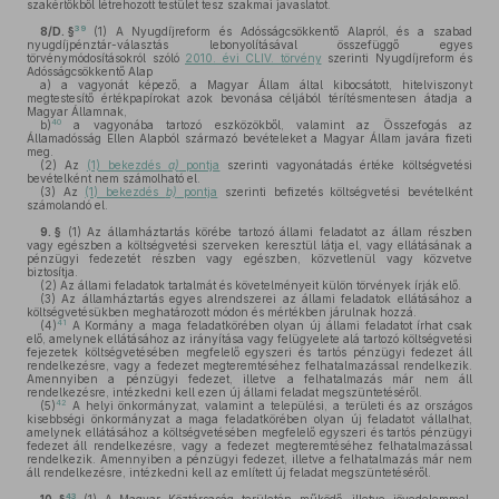
szakértőkből létrehozott testület tesz szakmai javaslatot.
39
8/D. §
(1)
A Nyugdíjreform és Adósságcsökkentő Alapról, és a szabad
nyugdíjpénztár-választás lebonyolításával összefüggő egyes
törvénymódosításokról szóló
2010. évi CLIV. törvény
szerinti Nyugdíjreform és
Adósságcsökkentő Alap
a)
a vagyonát képező, a Magyar Állam által kibocsátott, hitelviszonyt
megtestesítő értékpapírokat azok bevonása céljából térítésmentesen átadja a
Magyar Államnak,
40
b)
a vagyonába tartozó eszközökből, valamint az Összefogás az
Államadósság Ellen Alapból származó bevételeket a Magyar Állam javára fizeti
meg.
(2)
Az
(1) bekezdés
a)
pontja
szerinti vagyonátadás értéke költségvetési
bevételként nem számolható el.
(3)
Az
(1) bekezdés
b)
pontja
szerinti befizetés költségvetési bevételként
számolandó el.
9. §
(1)
Az államháztartás körébe tartozó állami feladatot az állam részben
vagy egészben a költségvetési szerveken keresztül látja el, vagy ellátásának a
pénzügyi fedezetét részben vagy egészben, közvetlenül vagy közvetve
biztosítja.
(2)
Az állami feladatok tartalmát és követelményeit külön törvények írják elő.
(3)
Az államháztartás egyes alrendszerei az állami feladatok ellátásához a
költségvetésükben meghatározott módon és mértékben járulnak hozzá.
41
(4)
A Kormány a maga feladatkörében olyan új állami feladatot írhat csak
elő, amelynek ellátásához az irányítása vagy felügyelete alá tartozó költségvetési
fejezetek költségvetésében megfelelő egyszeri és tartós pénzügyi fedezet áll
rendelkezésre, vagy a fedezet megteremtéséhez felhatalmazással rendelkezik.
Amennyiben a pénzügyi fedezet, illetve a felhatalmazás már nem áll
rendelkezésre, intézkedni kell ezen új állami feladat megszüntetéséről.
42
(5)
A helyi önkormányzat, valamint a települési, a területi és az országos
kisebbségi önkormányzat a maga feladatkörében olyan új feladatot vállalhat,
amelynek ellátásához a költségvetésében megfelelő egyszeri és tartós pénzügyi
fedezet áll rendelkezésre, vagy a fedezet megteremtéséhez felhatalmazással
rendelkezik. Amennyiben a pénzügyi fedezet, illetve a felhatalmazás már nem
áll rendelkezésre, intézkedni kell az említett új feladat megszüntetéséről.
43