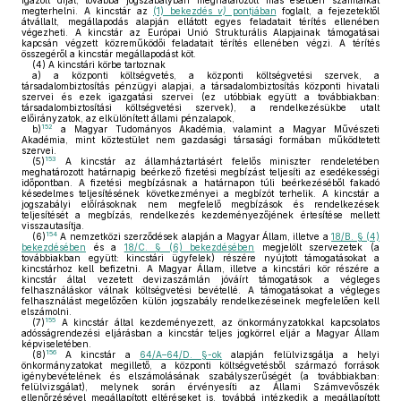
igazolt díját, továbbá jogszabályban meghatározott más esetben számláikat
megterhelni. A kincstár az
(1) bekezdés
v)
pontjában
foglalt, a fejezetektől
átvállalt, megállapodás alapján ellátott egyes feladatait térítés ellenében
végezheti. A kincstár az Európai Unió Strukturális Alapjainak támogatásai
kapcsán végzett közreműködői feladatait térítés ellenében végzi. A térítés
összegéről a kincstár megállapodást köt.
(4)
A kincstári körbe tartoznak
a)
a központi költségvetés, a központi költségvetési szervek, a
társadalombiztosítás pénzügyi alapjai, a társadalombiztosítás központi hivatali
szervei és ezek igazgatási szervei (ez utóbbiak együtt a továbbiakban:
társadalombiztosítási költségvetési szervek), a rendelkezésükbe utalt
előirányzatok, az elkülönített állami pénzalapok,
152
b)
a Magyar Tudományos Akadémia, valamint a Magyar Művészeti
Akadémia, mint köztestület nem gazdasági társasági formában működtetett
szervei.
153
(5)
A kincstár az államháztartásért felelős miniszter rendeletében
meghatározott határnapig beérkező fizetési megbízást teljesíti az esedékességi
időpontban. A fizetési megbízásnak a határnapon túli beérkezéséből fakadó
késedelmes teljesítésének következményei a megbízót terhelik. A kincstár a
jogszabályi előírásoknak nem megfelelő megbízások és rendelkezések
teljesítését a megbízás, rendelkezés kezdeményezőjének értesítése mellett
visszautasítja.
154
(6)
A nemzetközi szerződések alapján a Magyar Állam, illetve a
18/B. § (4)
bekezdésében
és a
18/C. § (6) bekezdésében
megjelölt szervezetek (a
továbbiakban együtt: kincstári ügyfelek) részére nyújtott támogatásokat a
kincstárhoz kell befizetni. A Magyar Állam, illetve a kincstári kör részére a
kincstár által vezetett devizaszámlán jóváírt támogatások a végleges
felhasználáskor válnak költségvetési bevétellé. A támogatásokat a végleges
felhasználást megelőzően külön jogszabály rendelkezéseinek megfelelően kell
elszámolni.
155
(7)
A kincstár által kezdeményezett, az önkormányzatokkal kapcsolatos
adósságrendezési eljárásban a kincstár teljes jogkörrel eljár a Magyar Állam
képviseletében.
156
(8)
A kincstár a
64/A–64/D. §-ok
alapján felülvizsgálja a helyi
önkormányzatokat megillető, a központi költségvetésből származó források
igénybevételének és elszámolásának szabályszerűségét (a továbbiakban:
felülvizsgálat), melynek során érvényesíti az Állami Számvevőszék
ellenőrzésével megállapított eltéréseket is, továbbá intézkedik a megállapított