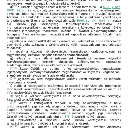
követelések állományát rögzítő számlák vezetéséről és az ezekről szóló
negyedévenkénti összegző kimutatás elkészítéséről;
137
d)
a kincstári egységes számla terhére, annak forrásaiból – a
61/A. §-ban
,
86/D. §-ban
és jogszabályban meghatározott feltételekkel – megelőlegezési,
likviditási hitelt nyújthat az Egészségbiztosítási Alapnak, a Nyugdíjbiztosítási
Alapnak, az elkülönített állami pénzalapoknak, a helyi önkormányzatoknak, a
területfejlesztésről és a területrendezésről szóló
1996. évi XXI. törvény
hatálya
alá tartozó jogi személyiségű területfejlesztési tanácsoknak és
munkaszervezeteiknek, az évzárás keretében a következő év január 5-éig
esedékes járandóságok fedezetére, továbbá a Fővárosi Önkormányzatnak a
budapesti 4-es metróvonal megépítésével kapcsolatos általános forgalmi adó
megfizetésére;
e)
ellátja a központosított illetményszámfejtés, valamint az ehhez kapcsolódó
adó- és járulékelszámolás e törvényben és külön jogszabályban meghatározott
feladatait;
f)
végzi a központi költségvetésből finanszírozott családtámogatási és
fogyatékossági ellátások megállapítását és finanszírozását;
g)
ellátja a nem állami intézmények fenntartói részére folyósított
humánszolgáltatások normatív támogatási előirányzataival kapcsolatos
adatszolgáltatási, folyósítási és ellenőrzési feladatokat;
138
h)
közreműködik az európai uniós pénzeszközökkel kapcsolatosan
jogszabályban, kormányhatározatban meghatározott költségvetési, végrehajtási,
ellenőrzési és pénzforgalmi feladatok ellátásában;
139
i)
jogszabályok által meghatározott keretek között működteti az kincstári
monitoring rendszert;
j)
ellátja a költségvetési törvényhez kapcsolódó államháztartási információs
rendszerek működtetésével, fejlesztésével kapcsolatos feladatokat, valamint az
információgyűjtési és szolgáltatási feladatokat;
k)
végzi a központi költségvetés és a helyi önkormányzatok pénzügyi
kapcsolatából adódó feladatokat;
140
l)
vezeti a költségvetési szervek, a helyi önkormányzatok, a helyi
önkormányzatok jogi személyiséggel rendelkező társulásai, a külön törvény
alapján kincstár által nyilvántartandó, illetve a költségvetési szervek
gazdálkodására vonatkozó szabályokat alkalmazó egyéb jogi személyek
törzskönyvi nyilvántartását, valamint a
118/B. §
szerinti nyilvántartást;
m)
nyilvántartja a kincstári körbe tartozó költségvetési szervek
tartozásállományát, működteti a kincstári biztosi rendszert;
141
n)
vezeti a kincstári kör és a pénzforgalmi számlatulajdonosok