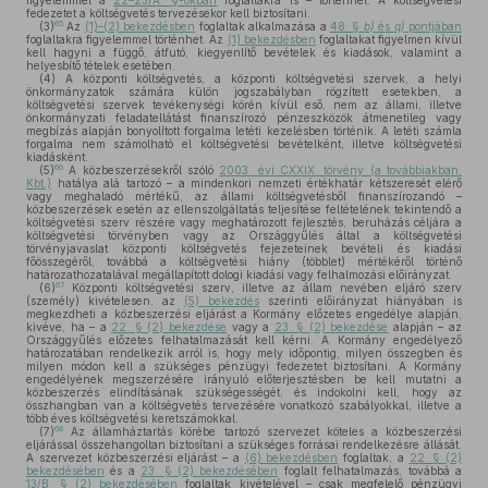
figyelemmel a
22–23/A. §-okban
foglaltakra is – történhet. A költségvetési
fedezetet a költségvetés tervezésekor kell biztosítani.
65
(3)
Az
(1)–(2) bekezdésben
foglaltak alkalmazása a
48. §
b)
és
q)
pontjában
foglaltakra figyelemmel történhet. Az
(1) bekezdésben
foglaltakat figyelmen kívül
kell hagyni a függő, átfutó, kiegyenlítő bevételek és kiadások, valamint a
helyesbítő tételek esetében.
(4)
A központi költségvetés, a központi költségvetési szervek, a helyi
önkormányzatok számára külön jogszabályban rögzített esetekben, a
költségvetési szervek tevékenységi körén kívül eső, nem az állami, illetve
önkormányzati feladatellátást finanszírozó pénzeszközök átmenetileg vagy
megbízás alapján bonyolított forgalma letéti kezelésben történik. A letéti számla
forgalma nem számolható el költségvetési bevételként, illetve költségvetési
kiadásként.
66
(5)
A közbeszerzésekről szóló
2003. évi CXXIX. törvény (a továbbiakban:
Kbt.)
hatálya alá tartozó – a mindenkori nemzeti értékhatár kétszeresét elérő
vagy meghaladó mértékű, az állami költségvetésből finanszírozandó –
közbeszerzések esetén az ellenszolgáltatás teljesítése feltételének tekintendő a
költségvetési szerv részére vagy meghatározott fejlesztés, beruházás céljára a
költségvetési törvényben vagy az Országgyűlés által a költségvetési
törvényjavaslat központi költségvetés fejezeteinek bevételi és kiadási
főösszegéről, továbbá a költségvetési hiány (többlet) mértékéről történő
határozathozatalával megállapított dologi kiadási vagy felhalmozási előirányzat.
67
(6)
Központi költségvetési szerv, illetve az állam nevében eljáró szerv
(személy) kivételesen, az
(5) bekezdés
szerinti előirányzat hiányában is
megkezdheti a közbeszerzési eljárást a Kormány előzetes engedélye alapján,
kivéve, ha – a
22. § (2) bekezdése
vagy a
23. § (2) bekezdése
alapján – az
Országgyűlés előzetes felhatalmazását kell kérni. A Kormány engedélyező
határozatában rendelkezik arról is, hogy mely időpontig, milyen összegben és
milyen módon kell a szükséges pénzügyi fedezetet biztosítani. A Kormány
engedélyének megszerzésére irányuló előterjesztésben be kell mutatni a
közbeszerzés elindításának szükségességét, és indokolni kell, hogy az
összhangban van a költségvetés tervezésére vonatkozó szabályokkal, illetve a
több éves költségvetési keretszámokkal.
68
(7)
Az államháztartás körébe tartozó szervezet köteles a közbeszerzési
eljárással összehangoltan biztosítani a szükséges forrásai rendelkezésre állását.
A szervezet közbeszerzési eljárást – a
(6) bekezdésben
foglaltak, a
22. § (2)
bekezdésében
és a
23. § (2) bekezdésében
foglalt felhatalmazás, továbbá a
13/B. § (2) bekezdésében
foglaltak kivételével – csak megfelelő pénzügyi