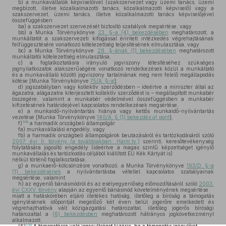
b)
a munkavállalók képviselőivel (szakszervezet vagy üzemi tanács, üzemi
megbízott, illetve közalkalmazotti tanács, közalkalmazotti képviselő) vagy a
szakszervezet, üzemi tanács, illetve közalkalmazotti tanács képviselőjével
összefüggésben
ba)
a szakszervezet szervezését biztosító szabályok megsértése, vagy
bb)
a Munka Törvénykönyve
23. §-a (4) bekezdésében
meghatározott, a
munkáltatót a szakszervezeti kifogással érintett intézkedés végrehajtásának
felfüggesztésére vonatkozó kötelezettség teljesítésének elmulasztása, vagy
bc)
a Munka Törvénykönyve
28. §-ának (1) bekezdésében
meghatározott
munkáltatói kötelezettség elmulasztása,
c)
a foglalkoztatásra irányuló jogviszony létesítéséhez szükséges
jognyilatkozatok alakszerűségére vonatkozó rendelkezések közül a munkáltató
és a munkavállaló közötti jogviszony tartalmának meg nem felelő megállapodás
kötése [Munka Törvénykönyve
75/A. §-a
],
d)
jogszabályban vagy kollektív szerződésben – ideértve a miniszter által az
ágazatra, alágazatra kiterjesztett kollektív szerződést is – megállapított munkabér
összegére, valamint a munkabér védelmével összefüggésben a munkabér
kifizetésének határidejével kapcsolatos rendelkezések megsértése,
e)
a munkaidő-nyilvántartás hiánya vagy kettős munkaidő-nyilvántartás
vezetése [Munka Törvénykönyve
140/A. § (1) bekezdés
a)
pont
],
109
f)
a harmadik országbeli állampolgár
fa)
munkavállalási engedély, vagy
fb)
a harmadik országbeli állampolgárok beutazásáról és tartózkodásáról szóló
2007. évi II. törvény (a továbbiakban: Harm.tv.)
szerinti, keresőtevékenység
folytatására jogosító engedély (ideértve a magas szintű képzettséget igénylő
munkavállalás és tartózkodás céljából kiállított EU Kék Kártyát is)
nélkül történő foglalkoztatása,
g)
a munkaerő-kölcsönzésre vonatkozó, a Munka Törvénykönyve
193/D. §-a
(1) bekezdésének
a nyilvántartásba vétellel kapcsolatos szabályainak
megsértése, valamint
h)
az egyenlő bánásmódról és az esélyegyenlőség előmozdításáról szóló
2003.
évi CXXV. törvény
alapján az egyenlő bánásmód követelményének megsértése
miatt a hatáskörében eljáró illetékes hatóság, illetőleg a bíróság a támogatás
igénylésének időpontját megelőző két éven belül jogerőre emelkedett és
végrehajthatóvá vált közigazgatási határozattal, illetőleg jogerős bírósági
határozattal a
(6) bekezdésben
meghatározott hátrányos jogkövetkezményt
alkalmazott.
110