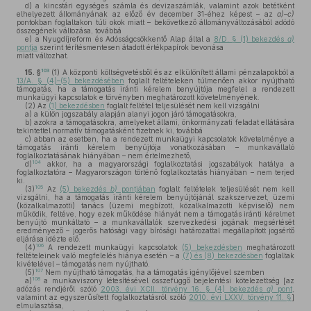
d)
a kincstári egységes számla és devizaszámlák, valamint azok betétként
elhelyezett állományának az előző év december 31-éhez képest – az
a)–c)
pontokban foglaltakon túli okok miatt – bekövetkező állományváltozásából adódó
összegének változása, továbbá
e)
a Nyugdíjreform és Adósságcsökkentő Alap által a
8/D. § (1) bekezdés
a)
pontja
szerint térítésmentesen átadott értékpapírok bevonása
miatt változhat.
103
15. §
(1)
A központi költségvetésből és az elkülönített állami pénzalapokból a
13/A. § (4)–(5) bekezdésében
foglalt feltételeken túlmenően akkor nyújtható
támogatás, ha a támogatás iránti kérelem benyújtója megfelel a rendezett
munkaügyi kapcsolatok e törvényben meghatározott követelményének.
(2)
Az
(1) bekezdésben
foglalt feltétel teljesülését nem kell vizsgálni
a)
a külön jogszabály alapján alanyi jogon járó támogatásokra,
b)
azokra a támogatásokra, amelyeket állami, önkormányzati feladat ellátására
tekintettel normatív támogatásként fizetnek ki, továbbá
c)
abban az esetben, ha a rendezett munkaügyi kapcsolatok követelménye a
támogatás iránti kérelem benyújtója vonatkozásában – munkavállaló
foglalkoztatásának hiányában – nem értelmezhető,
104
d)
akkor, ha a magyarországi foglalkoztatási jogszabályok hatálya a
foglalkoztatóra – Magyarországon történő foglalkoztatás hiányában – nem terjed
ki.
105
(3)
Az
(5) bekezdés
b)
pontjában
foglalt feltételek teljesülését nem kell
vizsgálni, ha a támogatás iránti kérelem benyújtójánál szakszervezet, üzemi
(közalkalmazotti) tanács (üzemi megbízott, közalkalmazotti képviselő) nem
működik, feltéve, hogy ezek működése hiányát nem a támogatás iránti kérelmet
benyújtó munkáltató – a munkavállalók szervezkedési jogának megsértését
eredményező – jogerős hatósági vagy bírósági határozattal megállapított jogsértő
eljárása idézte elő.
106
(4)
A rendezett munkaügyi kapcsolatok
(5) bekezdésben
meghatározott
feltételeinek való megfelelés hiánya esetén – a
(7) és (8) bekezdésben
foglaltak
kivételével – támogatás nem nyújtható.
107
(5)
Nem nyújtható támogatás, ha a támogatás igénylőjével szemben
108
a)
a munkaviszony létesítésével összefüggő bejelentési kötelezettség [az
adózás rendjéről szóló
2003. évi XCII. törvény 16. § (4) bekezdés
a)
pont
,
valamint az egyszerűsített foglalkoztatásról szóló
2010. évi LXXV. törvény 11. §
]
elmulasztása,