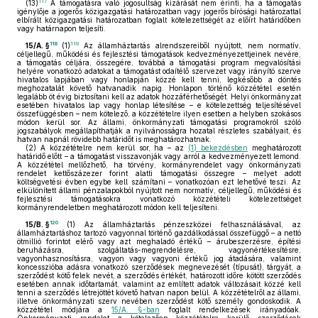
117
(13)
A támogatásra való jogosultság kizárását nem érinti, ha a támogatás
igénylője a jogerős közigazgatási határozatban vagy jogerős bírósági határozattal
elbírált közigazgatási határozatban foglalt kötelezettségét az előírt határidőben
vagy határnapon teljesíti.
118
119
15/A. §
(1)
Az államháztartás alrendszereiből nyújtott, nem normatív,
céljellegű, működési és fejlesztési támogatások kedvezményezettjeinek nevére,
a támogatás céljára, összegére, továbbá a támogatási program megvalósítási
helyére vonatkozó adatokat a támogatást odaítélő szervezet vagy irányító szerve
hivatalos lapjában vagy honlapján közzé kell tenni, legkésőbb a döntés
meghozatalát követő hatvanadik napig. Honlapon történő közzététel esetén
legalább öt évig biztosítani kell az adatok hozzáférhetőségét. Helyi önkormányzat
esetében hivatalos lap vagy honlap létesítése – e kötelezettség teljesítésével
összefüggésben – nem kötelező, a közzétételre ilyen esetben a helyben szokásos
módon kerül sor. Az állami, önkormányzati támogatási programokról szóló
jogszabályok megállapíthatják a nyilvánosságra hozatal részletes szabályait, és
hatvan napnál rövidebb határidőt is meghatározhatnak.
(2)
A közzétételre nem kerül sor, ha – az
(1) bekezdésben
meghatározott
határidő előtt – a támogatást visszavonják vagy arról a kedvezményezett lemond.
A közzététel mellőzhető, ha törvény, kormányrendelet vagy önkormányzati
rendelet kettőszázezer forint alatti támogatási összegre – melyet adott
költségvetési évben egybe kell számítani – vonatkozóan ezt lehetővé teszi. Az
elkülönített állami pénzalapokból nyújtott nem normatív, céljellegű, működési és
fejlesztési támogatásokra vonatkozó közzétételi kötelezettséget
kormányrendeletben meghatározott módon kell teljesíteni.
120
15/B. §
(1)
Az államháztartás pénzeszközei felhasználásával, az
államháztartáshoz tartozó vagyonnal történő gazdálkodással összefüggő – a nettó
ötmillió forintot elérő vagy azt meghaladó értékű – árubeszerzésre, építési
beruházásra, szolgáltatás-megrendelésre, vagyonértékesítésre,
vagyonhasznosításra, vagyon vagy vagyoni értékű jog átadására, valamint
koncesszióba adásra vonatkozó szerződések megnevezését (típusát), tárgyát, a
szerződést kötő felek nevét, a szerződés értékét, határozott időre kötött szerződés
esetében annak időtartamát, valamint az említett adatok változásait közzé kell
tenni a szerződés létrejöttét követő hatvan napon belül. A közzétételről az állami,
illetve önkormányzati szerv nevében szerződést kötő személy gondoskodik. A
közzététel módjára a
15/A. §-ban
foglalt rendelkezések irányadóak.