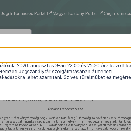
Jogi Információs Portál
Magyar Közlöny Portál
Céginformáció
1992. évi XLIV. törvény
nálóink! 2026. augusztus 8-án 22:00 és 22:30 óra között ka
1
a Munkavállalói Résztulajdonosi Programról
Nemzeti Jogszabálytár szolgáltatásában átmeneti
Hatályos: 2025. 12. 24. –
kadásokra lehet számítani. Szíves türelmüket és megért
sa és annak előmozdítása érdekében, hogy a munkavállalók — a tulajdonhoz jutás 
vagy javadalmazásuk részeként az őket foglalkoztató gazdasági társaságban szerveze
2
t szerezhessenek, az Országgyűlés a következő törvényt alkotja:
Általános rendelkezések
gyzett részvénytársaság vagy korlátolt felelősségű társaság (a továbbiakban: társaság) 
] a társasággal munkaviszonyban álló személyek mint kedvezményezettek (a tová
si Program (a továbbiakban: MRP) keretében az e törvényben szabályozott módon szerezhe
ág által, a törvényes munkaidő legalább felében alkalmazott munkavállaló jogosult részt