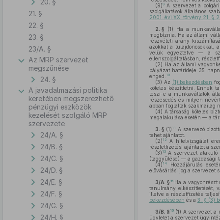
20. §
9
(9)
A szervezet a polgári
szolgáltatások általános szab
21. §
2001. évi XX. törvény 21. § 2
22. §
2. §
(1)
Ha a munkavállaló
megbíznia. Ha az állami váll
23. §
részvételi arány kiszámításá
azokkal a tulajdonosokkal, 
23/A. §
velük egyeztetve — a sze
Az MRP szervezet
ellenszolgáltatásban, részlet
(2)
Ha az állami vagyonkez
megszűnése
pályázat határideje 35 napn
10
enged.
24. §
(3)
Az
(1) bekezdésben
fog
köteles készíttetni. Ennek t
A javadalmazási politika
teszi-e a munkavállalók ált
keretében megszerezhető
részesedés és milyen névért
pénzügyi eszközök
abban foglaltak szakmailag 
(4)
A társaság köteles biz
kezelését szolgáló MRP
megalakulása esetén — a társ
szervezete
11
3. §
(1)
A szervező bizott
24/A. §
tehet ajánlatot.
12
(2)
A hitelvizsgálat ere
24/B. §
részletfizetési ajánlatot a s
13
(3)
A szervezet alakuló 
24/C. §
(taggyűlése) — a gazdasági 
14
(4)
Hozzájárulás esetén
24/D. §
elővásárlási jog a szervezet
24/E. §
15
3/A. §
Ha a vagyonrészt n
tanulmány elkészíttetését, 
24/F. §
illetve a részletfizetés tel
bekezdésében
és a
3. § (3)
24/G. §
16
3/B. §
(1)
A szervezet a m
24/H. §
ügyletet a szervezet ügyinté