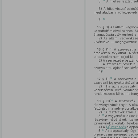
48
(5)
A hitel és részletfize
(6)
A hitel visszafizetéséér
meghaladóan nyújtott egyéb b
49
(7)
15. §
(1)
Az állami vagyonke
kamatfeltételeivel azonos. 
államadósság csökkentésére ke
(2)
Az állami vagyonkezelő
kivételével — megegyeznek
50
16. §
(1)
A szervezet a
érdekében folytathat. A tá
tartozásokra nem terjed ki.
(2)
A szervezetre beszámol
(3)
A szervezet bevételei k
szervezet tulajdonában lévő 
51
(4)
52
17. §
(1)
A szervezet a v
szavazati jog gyakorlásával
53
(2)
Ha az alapszabály úg
kezelésében lévő valamenn
rendelkezés e körben is irán
54
18. §
(1)
A résztvevők s
részvényszámla) nyit. A rés
feltüntetni, amelyre vonatkoz
55
(2)
A résztvevők számláin
56
(3)
A vagyonrész akkor ke
részvény névértékét, illetv
törvénynek a korlátolt felelő
(4)
A
(3) bekezdés
alapján 
57
(5)
Az alapszabály úgy is
bizonyos mennyiségű vagyonr