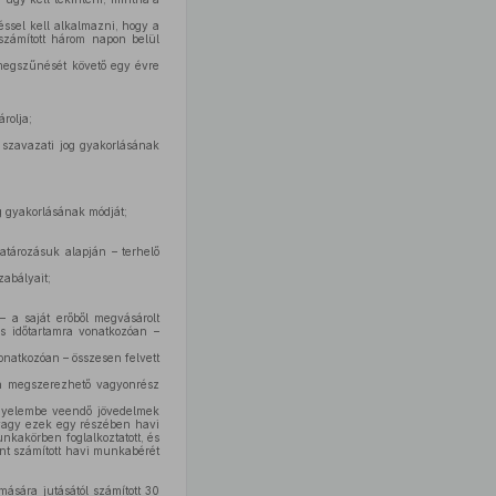
réssel kell alkalmazni, hogy a
 számított három napon belül
 megszűnését követő egy évre
rolja;
 szavazati jog gyakorlásának
g gyakorlásának módját;
határozásuk alapján – terhelő
zabályait;
– a saját erőből megvásárolt
s időtartamra vonatkozóan –
onatkozóan – összesen felvett
sen megszerezhető vagyonrész
figyelembe veendő jövedelmek
 vagy ezek egy részében havi
kakörben foglalkoztatott, és
nt számított havi munkabérét
ására jutásától számított 30