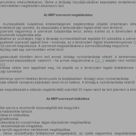
anulmány elkészíttetésével, illetve a társaság hozzájárulásával kapcsolatos rendelkezé
et tekintetében megfelelően alkalmazni kell.
Az MRP szervezet megalakulása
munkavállalók tulajdonosi érdekeltségének megteremtése céljából önkéntesen létre
rendelkező jogi személy. Az alapszabály e bekezdésben foglalt céltól nem térhet el.
szerzett vagyonrész a szervezet tulajdonába kerül, amely ezeket az e törvényben é
résztvevők tulajdonába adja.
tásához az szükséges, hogy a társaság munkavállalóinak legalább 40 százaléka a szerve
yakorolt szavazati jogával élve – kimondja, az e törvényben foglalt követelményeknek (
éző szervét megválassza. A szervezet megalakításával a szervezőbizottság megszűnik.
ejűleg csak egy szervezetben vehet részt.
lakulását követően kérni kell annak bírósági nyilvántartásba vételét. A kérelemhez
 szervezet alapszabályát, valamint – ha annak megszerzése a
3/A. §
alapján nem mellőzh
dés
].
rtásba vétele nem tagadható meg, ha alapítói az e törvényben foglalt feltételeknek e
 jogi személlyé.
zékhelye szerint illetékes törvényszék (a továbbiakban: bíróság) veszi nyilvántartásba.
ásba vételről nemperes eljárásban soron kívül határoz. A bíróság a nyilvántartásba vételről
k megváltozását a változás megtörténtétől számított 30 napon belül be kell jelenteni a bír
Az MRP szervezet működése
őbb szerve a résztvevők összességéből álló közgyűlés.
 hatáskörébe tartozik:
ítása és módosítása;
ghatározása;
lasztása és visszahívása, tagjai díjazásának megállapítása;
 beszámolójának elfogadása;
a kerülő vagyonrész mértékének megállapítása;
, illetve részletfizetés feltételeinek elfogadásáról, az újabb vagyonrész megvásárlásá