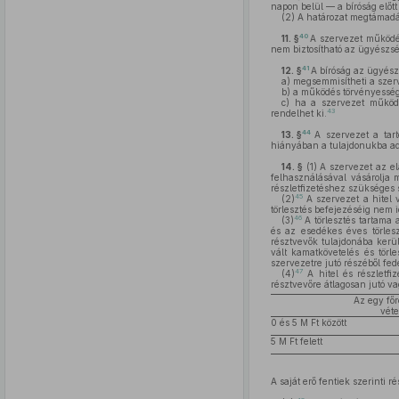
napon belül — a bíróság előt
(2)
A határozat megtámadása
40
11. §
A szervezet működé
nem biztosítható az ügyészsé
41
12. §
A bíróság az ügyész
a)
megsemmisítheti a szerve
b)
a működés törvényességé
c)
ha a szervezet működés
43
rendelhet ki.
44
13. §
A szervezet a tart
hiányában a tulajdonukba ad
14. §
(1)
A szervezet az ela
felhasználásával vásárolja m
részletfizetéshez szükséges 
45
(2)
A szervezet a hitel 
törlesztés befejezéséig nem id
46
(3)
A törlesztés tartama 
és az esedékes éves törleszt
résztvevők tulajdonába kerül
vált kamatkövetelés és törl
szervezetre jutó részéből fed
47
(4)
A hitel és részletfi
résztvevőre átlagosan jutó v
Az egy főr
véte
0 és 5 M Ft között
5 M Ft felett
A saját erő fentiek szerinti 