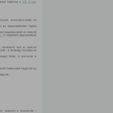
seket (ideértve a
3/A. §-ban
hozott, önkormányzattal és
s az alapszabályban foglalt
zet megalakulását az alakuló
9. §
) megfelelő alapszabályát
 mellékelni kell az alakuló
ető – a társaság hozzájáruló
leget tettek. A szervezet a
 szóló határozatot megküldi az
óságnak.
ról, valamint a résztvevők –