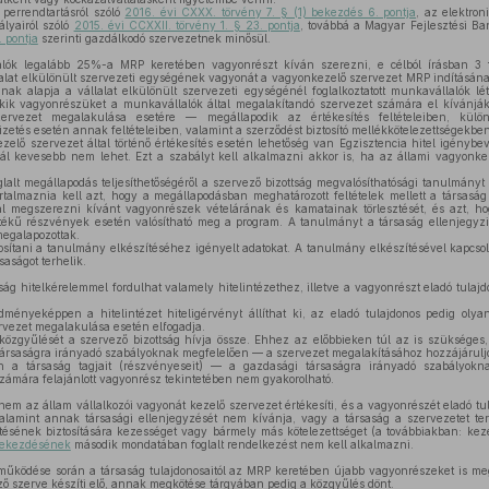
 perrendtartásról szóló
2016. évi CXXX. törvény 7. § (1) bekezdés 6. pontja
, az elektro
ályairól szóló
2015. évi CCXXII. törvény 1. § 23. pontja
, továbbá a Magyar Fejlesztési Ba
. pontja
szerinti gazdálkodó szervezetnek minősül.
k legalább 25%-a MRP keretében vagyonrészt kíván szerezni, e célból írásban 3 fő
alat elkülönült szervezeti egységének vagyonát a vagyonkezelő szervezet MRP indításának
nak alapja a vállalat elkülönült szervezeti egységénél foglalkoztatott munkavállalók lé
akik vagyonrészüket a munkavállalók által megalakítandó szervezet számára el kívánj
rvezet megalakulása esetére — megállapodik az értékesítés feltételeiben, külön
fizetés esetén annak feltételeiben, valamint a szerződést biztosító mellékkötelezettségekben
elő szervezet által történő értékesítés esetén lehetőség van Egzisztencia hitel igénybev
ál kevesebb nem lehet. Ezt a szabályt kell alkalmazni akkor is, ha az állami vagyonkeze
lalt megállapodás teljesíthetőségéről a szervező bizottság megvalósíthatósági tanulmány
artalmaznia kell azt, hogy a megállapodásban meghatározott feltételek mellett a társasá
al megszerezni kívánt vagyonrészek vételárának és kamatainak törlesztését, és azt, h
ékű részvények esetén valósítható meg a program. A tanulmányt a társaság ellenjegyz
megalapozottak.
tosítani a tanulmány elkészítéséhez igényelt adatokat. A tanulmány elkészítésével kapcso
aságot terhelik.
ság hitelkérelemmel fordulhat valamely hitelintézethez, illetve a vagyonrészt eladó tulajd
dményeképpen a hitelintézet hiteligérvényt állíthat ki, az eladó tulajdonos pedig olyan
zervezet megalakulása esetén elfogadja.
közgyűlését a szervező bizottság hívja össze. Ehhez az előbbieken túl az is szükséges
társaságra irányadó szabályoknak megfelelően — a szervezet megalakításához hozzájárulj
 a társaság tagjait (részvényeseit) — a gazdasági társaságra irányadó szabályokn
 számára felajánlott vagyonrész tekintetében nem gyakorolható.
em az állam vállalkozói vagyonát kezelő szervezet értékesíti, és a vagyonrészét eladó tu
valamint annak társasági ellenjegyzését nem kívánja, vagy a társaság a szervezetet terh
jesítésének biztosítására kezességet vagy bármely más kötelezettséget (a továbbiakban: ke
 bekezdésének
második mondatában foglalt rendelkezést nem kell alkalmazni.
űködése során a társaság tulajdonosaitól az MRP keretében újabb vagyonrészeket is meg
ző szerve készíti elő, annak megkötése tárgyában pedig a közgyűlés dönt.