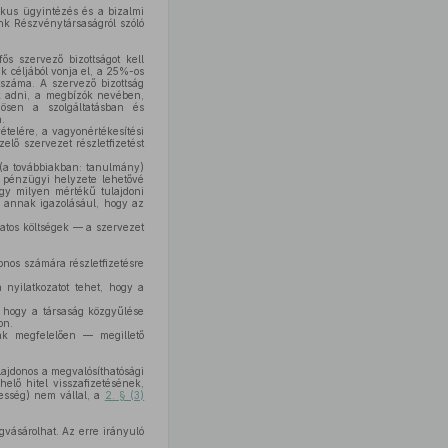
nikus ügyintézés és a bizalmi
nk Részvénytársaságról szóló
s szervező bizottságot kell
 céljából vonja el, a 25%-os
tszáma. A szervező bizottság
ák adni, a megbízók nevében,
ösen a szolgáltatásban és
.
ételére, a vagyonértékesítési
lő szervezet részletfizetést
t (a továbbiakban: tanulmány)
g pénzügyi helyzete lehetővé
ogy milyen mértékű tulajdoni
i annak igazolásául, hogy az
latos költségek — a szervezet
onos számára részletfizetésre
 nyilatkozatot tehet, hogy a
, hogy a társaság közgyűlése
on.
ak megfelelően — megillető
lajdonos a megvalósíthatósági
elő hitel visszafizetésének,
zesség) nem vállal, a
2. § (3)
vásárolhat. Az erre irányuló