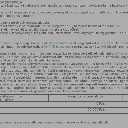
t megtámadhatja.
 a határozat végrehajtását nem gátolja, a bíróság azonban indokolt esetben a határozat vé
sének törvényességét az ügyészség az irányadó jogszabályok szerint ellenőrzi. Ha a m
g a bírósághoz fordulhat.
 vagy a résztvevő keresete alapján:
zet törvénysértő határozatát, és szükség szerint új határozat hozatalát rendelheti el;
42
nek helyreállítása céljából összehívhatja a közgyűlést;
ének törvényessége másként nem biztosítható, tevékenységét felfüggesztheti, és elle
ozásaiért teljes vagyonával felel. A résztvevők saját vagyonukkal a szervezet tartozás
ott minden, egyébként pedig a
19. § (1) bekezdése
szerinti vagyonrész kivételével – nem t
dásra kínált vagyonrészt hitel vagy részletfizetés igénybevételével, valamint a
(4) beke
eg. Az állami vagyonkezelő szervezet által történő értékesítés esetén a kárpótlási jegyet
saját pénzforrásként kell figyelembe venni.
vagy részletfizetés igénybevételével megszerzett vagyonrészt — a résztvevők részére va
egenítheti el, azon a hitelező hitelintézetet, illetve részletfizetés esetén az eladót zálogjog 
alatt a szervezet által bármely forrásból megszerzett vagyonrészre jutó nyereséget (oszta
ő részlet mértékéig a fennálló tartozás kielégítésére kell fordítani. Ez az előírás irá
t vagyonrészekre jutó nyereség (osztalék) tekintetében is. A társaságot – kezesi felelő
esztő részlet mértékéig készfizető kezesség terheli, ha ennek összege az adózott nye
ezhető lenne, de a társaság ennek kifizetését – a szervezet kifejezett kérése ellenére – me
zetés nyújtásának feltétele, hogy a szervezet saját pénzforrással rendelkezzen. A saj
agyonrész vételárának függvényében az alábbiak szerint alakul:
e átlagosan jutó
A saját pénzforrás alapja
lár-sávok
0 Ft és
100 000 Ft és
részarányát a szervezet által megvásárolt vagyonrészre vetítve kell megállapítani.