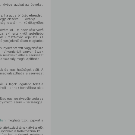
, kivéve azokat az ügyeket,
, ha azt a bíróság elrendeli,
egjelölésével — kívánja.
ság esetén –, küldöttgyűlés
 kivétellel – minden résztvevő
a, aki rajta kívül legfeljebb
ámú résztvevőt képvisel. Az
élyes jelenlétében megtartott
n nyilvántartott vagyonrésze
 nyilvántartott vagyonrészek
 résztvevő által a szervezet
lapszabály megállapíthatja.
k és más hatóságok előtt. A
 megválaszthatja a szervezet
l. A tagok legalább felét a
heli – ennek fennállása alatt
ább egy résztvevője tagja az
yintéző szerv – társasággal
kben
meghatározott jogokat a
ó tájékoztatásának átvételétől
ndokait is tartalmaznia kell.
úgy kell tekinteni, mintha a