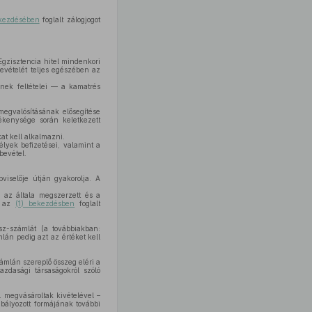
ekezdésében
foglalt zálogjogot
gzisztencia hitel mindenkori
evételét teljes egészében az
ének feltételei — a kamatrés
egvalósításának elősegítése
ékenysége során keletkezett
t kell alkalmazni.
élyek befizetései, valamint a
bevétel.
iselője útján gyakorolja. A
 az általa megszerzett és a
, az
(1) bekezdésben
foglalt
sz-számlát (a továbbiakban:
án pedig azt az értéket kell
ámlán szereplő összeg eléri a
azdasági társaságokról szóló
 megvásároltak kivételével –
bályozott formájának további