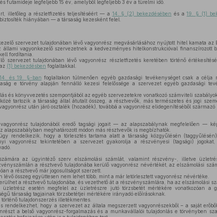
tés futamideje legfeljebb 15 év, amelyből legfeljebb 3 év a türelmi idő.
t, illetőleg a részletfizetés teljesítéséért — a
14. § (2) bekezdésében
és a
19. § (1) b
iztosíték hiányában — a társaság kezesként felel.
zelő szervezet tulajdonában lévő vagyonrész megvásárlásához nyújtott hitel kamata az E
Az állami vagyonkezelő szervezetnek a kedvezményes hitelkonstrukcióval finanszírozott b
ll fordítania.
 szervezet tulajdonában lévő vagyonrész részletfizetés keretében történő értékesítés
 az
(1) bekezdésben
foglaltakkal.
14. és 19. §-ban
foglaltakon túlmenően egyéb gazdasági tevékenységet csak a célja m
rsaság e törvény alapján fennálló kezesi felelőssége a szervezet egyéb gazdasági tev
ás és könyvvezetés szempontjából az egyéb szervezetekre vonatkozó számviteli szabályoka
özé tartozik a társaság által átutalt összeg, a résztvevők, más természetes és jogi szem
vagyonrész után járó osztalék (hozadék), továbbá a vagyonrész elidegenítéséből származó 
agyonrész tulajdonából eredő tagsági jogait — az alapszabálynak megfelelően — képv
 az alapszabályban meghatározott módon más résztvevők is megbízhatók.
y rendelkezik, hogy a törlesztés tartama alatt a társaság közgyűlésén (taggyűlésén)
yi vagyonrész tekintetében a szervezet gyakorolja a részvényesi (tagsági) jogokat
yadó.
zámára az ügyintéző szerv elszámolási számlát, valamint részvény-, illetve üzletré
zvényszámlán a résztvevő tulajdonába kerülő vagyonrész névértékét, az elszámolási száml
óan a résztvevő már jogosultságot szerzett.
 lévő összeg együttesen nem lehet több, mint a már letörlesztett vagyonrész névértéke.
rülhet a résztvevő tulajdonába, és vezethető át a részvényszámlára, ha az elszámolási sz
e üzletrész esetén megfelel az üzletrészre jutó törzsbetét mértékére vonatkozóan a g
sségű társaság tagjainak törzsbetétjei mértékére irányadó előírásoknak.
történő tulajdonszerzés illetékmentes.
 rendelkezhet, hogy a szervezet az általa megszerzett vagyonrészekből – a saját erőből
észt a belső vagyonrész-forgalmazás és a munkavállalói tulajdonlás e törvényben sza