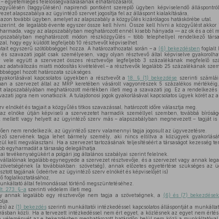
 – egyetemleges felelősségvállalásának elhatározásáról,
zgyűlésén (taggyűlésén) napirendi pontként szereplő ügyben képviselendő álláspontról
zet alapszabálya az ügyintéző szervet jogosítja fel az álláspont kialakítására,
azon további ügyben, amelyet az alapszabály a közgyűlés kizárólagos hatáskörébe utal.
erint, de legalább évente egyszer össze kell hívni. Össze kell hívni a közgyűlést akkor is
gyharmada, vagy az alapszabályban meghatározott ennél kisebb hányada — az ok és a cél m
szabályban meghatározott módon részközgyűlés – több telephellyel rendelkező társa
al, hogy egy küldött legfeljebb 10 résztvevőt képviselhet.
tait egyszerű szótöbbséggel hozza. A határozathozatal során – a
(6) bekezdésben
foglalt
és szavazati jogát csak személyesen, vagy olyan résztvevő által képviselve gyakorolhatj
y vele együtt a szervezet összes résztvevője legfeljebb 3 százalékának megfelelő sz
az adatváltozás miatti módosítás kivételével – a résztvevők legalább 25 százalékának szem
bbséggel hozott határozata szükséges.
gyakorlásával kapcsolatos ügyekben a résztvevőt a
18. § (1) bekezdése
szerinti számlái
an a szervezet által az MRP keretében vásárolt vagyonrészek 5 százalékos mértékéig,
 alapszabályában meghatározott mértékben illeti meg a szavazati jog. Ez a rendelkezés a
vazati jogra nem vonatkozik. A tulajdonosi jogok gyakorlásával kapcsolatos ügyek körét az a
 elnökét és tagjait a közgyűlés titkos szavazással, határozott időre választja meg.
z elnöke útján képviseli a szervezetet harmadik személlyel szemben, továbbá bíróságo
mellett vagy helyett az ügyintéző szerv más – alapszabályban megnevezett – tagját is
rően nem rendelkezik, az ügyintéző szerv valamennyi tagja jogosult az ügyvezetésre.
ő szervének tagja lehet bármely személy, aki nincs eltiltva a közügyek gyakorlásátó
ül kell megválasztani. Ha a szervezet tartozásának teljesítéséért a társaságot kezesség ter
ebb egyharmadát a társaság delegálhatja.
ai tevékenységükért a polgári jog általános szabályai szerint felelnek.
llalóinak legalább egynegyede a szervezet résztvevője, és a szervezet vagy annak legal
zövetségének (a továbbiakban: szövetség), annak előzetes egyetértése szükséges az üg
tott tagjának (ideértve az ügyintéző szerv elnökét és képviselőjét is)
ő foglalkoztatásához,
káltató által felmondással történő megszüntetéséhez.
t. 273. §-a
szerinti védelem illeti meg.
 annak legalább egy résztvevője nem tagja a szövetségnek, a
(6) és (7) bekezdése
lja.
és) az
(1) bekezdés
szerinti munkáltatói intézkedéssel kapcsolatos álláspontját a munkáltat
írásban közli. Ha a tervezett intézkedéssel nem ért egyet, a közlésnek az egyet nem értés i
a véleményét az e bekezdésben meghatározott határidőn belül nem közli a munkáltatóval, 