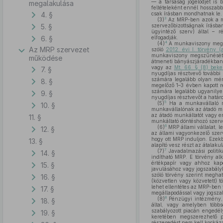
— a társaság jogelődjét is 
megalakulása
feltételeként ennél hosszabb
4. §
csak írásban mondhatnak le.
3
(3)
Az MRP-ben azok a mu
5. §
szervezőbizottságnak írásban
ügyintéző szerv) által – ré
6. §
elfogadják.
4
(4)
A munkaviszony megsz
Az MRP szervezet
szóló
2012. évi I. törvény (
munkaviszony megszűnését kö
működése
átmeneti bányászjáradékban
vagy az
Mt. 66. § (8) bek
7. §
nyugdíjas résztvevő további 
számára legalább olyan mér
8. §
megelőző 1–3 évben kapott 
számára legalább ugyanilyen
9. §
nyugdíjas résztvevőt a határ
5
(5)
Ha a munkavállaló mu
10. §
munkavállalónak az átadó mu
az átadó munkáltatót vagy en
11. §
munkáltató döntéshozó szer
6
(6)
MRP állami vállalat, l
12. §
az állami vagyonkezelő szerv
hogy ott MRP induljon. Ezekb
13. §
alapító vesz részt az átalaku
7
(7)
Javadalmazási politi
14. §
indítható MRP. E törvény al
értékpapír vagy ahhoz kapc
15. §
javulásához vagy jogszabályb
szóló törvény szerint meghat
16. §
(közvetlen vagy közvetett) t
lehet ellentétes az MRP-ben v
17. §
megállapodással vagy jogsza
8
(8)
Pénzügyi intézmény, bi
18. §
által, vagy amelyben többs
szabályozott piacán engedély
19. §
keretében megszerezhető 
részesedést nem kell kockáz