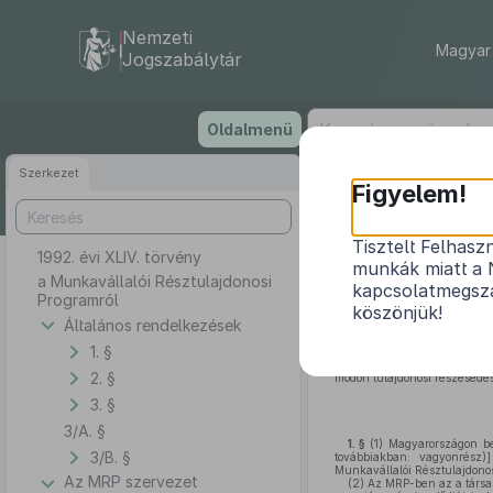
Nemzeti
Magyar 
Jogszabálytár
Ugrás
Oldalmenü
a
tartalomra
Szerkezet
Figyelem!
Tisztelt Felhasz
1992. évi XLIV. törvény
munkák miatt a 
a Munkavállalói Résztulajdonosi
kapcsolatmegsza
Programról
köszönjük!
Általános rendelkezések
1. §
A privatizáció gyorsítá
elhatározásuktól függően, 
2. §
módon tulajdonosi részesedés
3. §
3/A. §
1. §
(1)
Magyarországon beje
3/B. §
továbbiakban: vagyonrész)
Munkavállalói Résztulajdono
Az MRP szervezet
(2)
Az MRP-ben az a társas