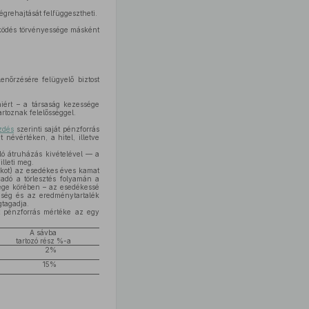
grehajtását felfüggesztheti.
űködés törvényessége másként
nőrzésére felügyelő biztost
aiért – a társaság kezessége
artoznak felelősséggel.
zdés
szerinti saját pénzforrás
 névértéken, a hitel, illetve
ló átruházás kivételével — a
illeti meg.
lékot) az esedékes éves kamat
nyadó a törlesztés folyamán a
ssége körében – az esedékessé
reség és az eredménytartalék
gtagadja.
át pénzforrás mértéke az egy
A sávba
tartozó rész %-a
2%
15%