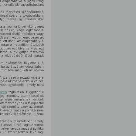
) alapszabálya a jogosultság
unkavállalók jogosultságukról
 és részvételi szándékukat a
iselő szerv (a továbbiakban:
yt írásbeli nyilatkozatukkal
ha a munka törvénykönyvéről
 minősülő, vagy legkésőbb a
űvészeti életjáradékban vagy
dással, közös megegyezéssel
llett dönt. Az alapszabály a
k során a nyugdíjas résztvevő
gdíjas ezt kívánja – az ezt
letné. A nyugdíjas résztvevő
 a közgyűlésről távol maradt
nkáltatónál folytatódik, a
ha az átszállás időpontjában
mint fele megilleti az átvevő
 A szervező bizottság kérésére
á alakíthatja abból a célból,
vezet gyakorolja, amely mint
ésben
foglaltaktól függetlenül
gi személy által kibocsátott
i teljesítményének jövőbeli
ott részvénynek a tőkepiacról
 a jogi személy vagy az annak
 A javadalmazási politika nem
 kollektív szerződéssel, üzemi
i személy tekintetében, amely
z Európai Unió tagállamának
letve javadalmazási politika
RP szervezetben lévő tagi