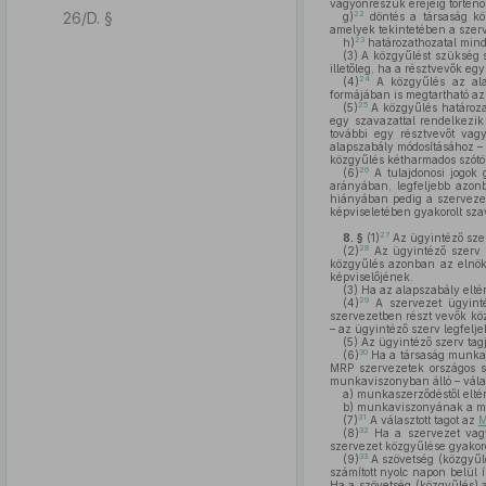
vagyonrészük erejéig történő
26/D. §
22
g)
döntés a társaság kö
amelyek tekintetében a szerve
23
h)
határozathozatal mind
(3)
A közgyűlést szükség sz
illetőleg, ha a résztvevők e
24
(4)
A közgyűlés az alap
formájában is megtartható azz
25
(5)
A közgyűlés határoza
egy szavazattal rendelkezik 
további egy résztvevőt vag
alapszabály módosításához – 
közgyűlés kétharmados szótö
26
(6)
A tulajdonosi jogok 
arányában, legfeljebb azonb
hiányában pedig a szervezet
képviseletében gyakorolt sza
27
8. §
(1)
Az ügyintéző szerv
28
(2)
Az ügyintéző szerv a
közgyűlés azonban az elnök 
képviselőjének.
(3)
Ha az alapszabály elté
29
(4)
A szervezet ügyintéz
szervezetben részt vevők köz
– az ügyintéző szerv legfelj
(5)
Az ügyintéző szerv tagj
30
(6)
Ha a társaság munkavá
MRP szervezetek országos s
munkaviszonyban álló – válasz
a)
munkaszerződéstől eltér
b)
munkaviszonyának a mun
31
(7)
A választott tagot az
M
32
(8)
Ha a szervezet vagy
szervezet közgyűlése gyakoro
33
(9)
A szövetség (közgyűl
számított nyolc napon belül 
Ha a szövetség (közgyűlés) 