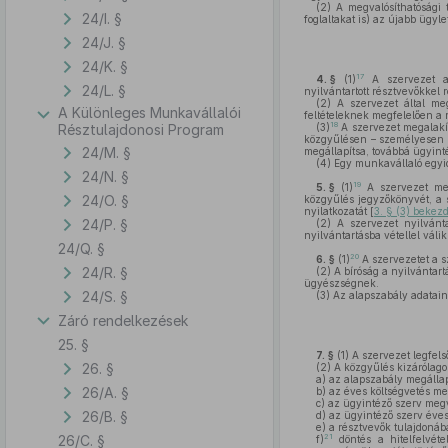
(2)
A megvalósíthatósági t
24/I. §
foglaltakat is) az újabb ügyl
24/J. §
24/K. §
17
4. §
(1)
A szervezet a 
24/L. §
nyilvántartott résztvevőkkel 
(2)
A szervezet által meg
A Különleges Munkavállalói
feltételeknek megfelelően a 
18
Résztulajdonosi Program
(3)
A szervezet megalakí
közgyűlésen – személyesen g
24/M. §
megállapítsa, továbbá ügyint
(4)
Egy munkavállaló egyid
24/N. §
19
5. §
(1)
A szervezet mega
24/O. §
közgyűlés jegyzőkönyvét, a
nyilatkozatát [
3. § (3) bekez
24/P. §
(2)
A szervezet nyilvánta
nyilvántartásba vétellel válik
24/Q. §
20
6. §
(1)
A szervezetet a s
24/R. §
(2)
A bíróság a nyilvántart
ügyészségnek.
24/S. §
(3)
Az alapszabály adataina
Záró rendelkezések
25. §
7. §
(1)
A szervezet legfels
26. §
(2)
A közgyűlés kizárólagos
a)
az alapszabály megállap
26/A. §
b)
az éves költségvetés me
c)
az ügyintéző szerv megvá
26/B. §
d)
az ügyintéző szerv éves
e)
a résztvevők tulajdonáb
26/C. §
21
f)
döntés a hitelfelvétel