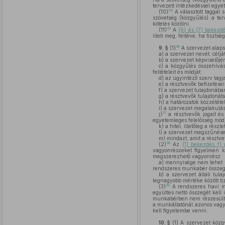
tervezett intézkedéssel egyet
34
(10)
A választott taggal
szövetség (közgyűlés) a ter
köteles közölni.
35
(11)
A
(6) és (7) bekez
illeti meg, feltéve, ha tisztsé
36
9. §
(1)
A szervezet alap
a)
a szervezet nevét, célj
b)
a szervezet képviselőjé
c)
a közgyűlés összehívásá
feltételeit és módját;
d)
az ügyintéző szerv tagj
e)
a résztvevők befizetései
f)
a szervezet tulajdonában
g)
a résztvevők tulajdonába
h)
a határozatok közzététe
i)
a szervezet megalakulás
37
j)
a résztvevők jogait és
egyetemleges felelősség módját
k)
a hitel, illetőleg a rés
l)
a szervezet megszűnése 
m)
mindazt, amit a résztv
38
(2)
Az
(1) bekezdés f) 
vagyonrészeket figyelmen k
megszerezhető vagyonrész
a)
mennyisége nem lehet na
rendszeres munkabér összegé
b)
a szervezet általi tula
legnagyobb mértéke között t
39
(3)
A rendszeres havi 
együttes nettó összegét kel
munkabérben nem részesült, 
a munkáltatónál azonos vagy
kell figyelembe venni.
10. §
(1)
A szervezet közgy