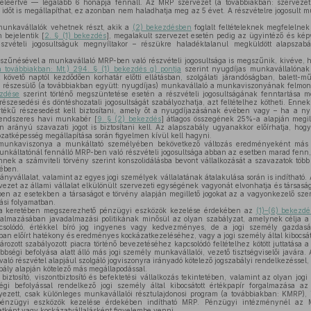
beleértve — legalább 6 hónapja fennáll. Az MRP szervezet (a továbbiakban: szervezet
 időt is megállapíthat, ez azonban nem haladhatja meg az 5 évet. A részvételre jogosult m
nkavállalók vehetnek részt, akik a
(2) bekezdésben
foglalt feltételeknek megfelelnek
 bejelentik [
2. § (1) bekezdés
], megalakult szervezet esetén pedig az ügyintéző és képv
szvételi jogosultságuk megnyíltakor – részükre haladéktalanul megküldött alapszabál
űnésével a munkavállaló MRP-ben való részvételi jogosultsága is megszűnik, kivéve, 
a továbbiakban: Mt.) 294. § (1) bekezdés g) pontja
szerint nyugdíjas munkavállalónak
vető naptól kezdődően korhatár előtti ellátásban, szolgálati járandóságban, balett-m
 részesülő (a továbbiakban együtt: nyugdíjas) munkavállaló a munkaviszonyának felmon
ezdése
szerint történő megszüntetése esetén a részvételi jogosultságának fenntartása me
részesedési és döntéshozatali jogosultságát szabályozhatja, azt feltételhez kötheti. Enne
tékű részesedést kell biztosítani, amely őt a nyugdíjazásának évében vagy – ha a nyu
rendszeres havi munkabér [
9. § (2) bekezdés
] átlagos összegének 25%-a alapján megil
 arányú szavazati jogot is biztosítani kell. Az alapszabály ugyanakkor előírhatja, hogy
ozatképesség megállapítása során figyelmen kívül kell hagyni.
nkaviszonya a munkáltató személyében bekövetkező változás eredményeként más mu
nkáltatónál fennálló MRP-ben való részvételi jogosultsága abban az esetben marad fenn, 
nek a számviteli törvény szerint konszolidálásba bevont vállalkozását a szavazatok több 
vében.
eányvállalat, valamint az egyes jogi személyek vállalatának átalakulása során is indítható.
ezet az állami vállalat elkülönült szervezeti egységének vagyonát elvonhatja és társaságg
en az esetekben a társaságot e törvény alapján megillető jogokat az a vagyonkezelő szer
lási folyamatban.
ka keretében megszerezhető pénzügyi eszközök kezelése érdekében az
(1)–(6) bekezd
kalmazásában javadalmazási politikának minősül az olyan szabályzat, amelynek célja a jo
solódó, értékkel bíró jog ingyenes vagy kedvezményes, de a jogi személy gazdaság
an előírt hatékony és eredményes kockázatkezeléséhez, vagy a jogi személy által kibocsát
ározott szabályozott piacra történő bevezetéséhez kapcsolódó feltételhez kötött juttatása
öbbségi befolyása alatt álló más jogi személy munkavállalói, vezető tisztségviselői javára.
aló részvétel alapjául szolgáló jogviszonyra irányadó kötelező jogszabályi rendelkezéssel,
bály alapján kötelező más megállapodással.
ztosító, viszontbiztosító és befektetési vállalkozás tekintetében, valamint az olyan jog
égi befolyással rendelkező jogi személy által kibocsátott értékpapír forgalmazása a
ezett, csak különleges munkavállalói résztulajdonosi program (a továbbiakban: KMRP), il
pénzügyi eszközök kezelése érdekében indítható MRP. Pénzügyi intézménynél az M
atként vagy kockázatvállalásként figyelembe venni.