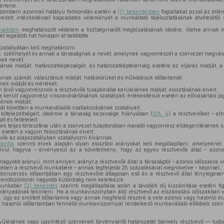
értene.
 szembeni azonnali hatályú felmondás esetén a
(7) bekezdésben
foglaltakat azzal az elté
vezett intézkedéssel kapcsolatos véleményét a munkáltató tájékoztatásának átvételétől
désekben
meghatározott védelem a tisztségviselőt megbízatásának idejére, illetve annak
gét legalább hat hónapon át betöltötte.
szabályában kell meghatározni
át, székhelyét és annak a társaságnak a nevét, amelynek vagyonrészét a szervezet megvásá
nek nevét;
nak módját, határozatképességét, és határozatképtelenség esetére az eljárás módját, a
ainak számát, választásuk módját, hatáskörüket és működésük időtartamát;
nek módját és mértékét;
 lévő vagyonrésznek a résztvevők tulajdonába kerülésének módját, elosztásának elveit;
 került vagyonrész visszavásárlásának szabályait, értékesítésük esetén az elővásárlási jo
lének módját;
át követően a munkavállalók csatlakozásának szabályait;
 kötelezettségeit, ideértve a társaság kezessége hiányában (
3/A. §
) a résztvevőket – el
 és feltételeit;
zletek teljes törlesztése után a szervezet tulajdonában maradó vagyonrész elidegenítésének s
esetén a vagyon felosztásának elveit;
evők az alapszabályban szabályozni kívánnak.
pontja
szerinti elvek alapján olyan elosztási arányokat kell megállapítani, amelyeknél 
ívül hagyva – érvényesül az a követelmény, hogy az egyes résztvevők által – azono
gyobb arányú, mint amilyen arányt a résztvevők által a társaságtól – azonos időszakra v
ben a résztvevő munkabére – annak legfeljebb 25 százalékával megnövelve – képvisel,
jdonszerzés időpontjában egy résztvevőre átlagosan eső és a résztvevő által ténylege
izenötszörösnél nagyobb különbség nem keletkezik.
munkabér
(2) bekezdés
szerinti megállapítása során a távolléti díj kiszámítása esetén 
l irányadónak tekinteni. Ha a munkaviszonyban álló résztvevő az elszámolási időszakban
úgy az említett időtartamra vagy annak megfelelő részére a vele azonos vagy hasonló mun
 hasonló időtartamban fennálló munkaviszonnyal rendelkező munkavállaló előbbiek szeri
űlésének vagy ügyintéző szervének törvénysértő határozatát bármely résztvevő — tudom