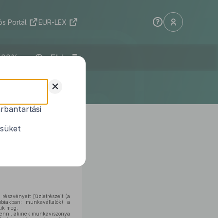
s Portál
EUR-LEX
ELI
+
rbantartási
ésüket
eddigi formáin túlmenően —
tt formában és kedvezményes
részvényeit [üzletrészeit (a
bbiakban: munkavállalók) a
tik meg.
 venni, akinek munkaviszonya