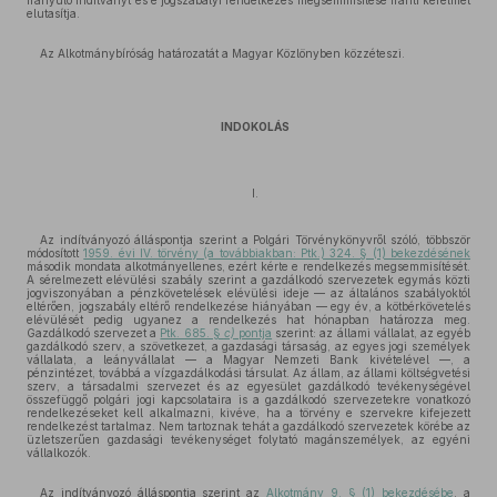
irányuló indítványt és e jogszabályi rendelkezés megsemmisítése iránti kérelmet
elutasítja.
Az Alkotmánybíróság határozatát a Magyar Közlönyben közzéteszi.
INDOKOLÁS
I.
Az indítványozó álláspontja szerint a Polgári Törvénykönyvről szóló, többször
módosított
1959. évi IV. törvény (a továbbiakban: Ptk.) 324. § (1) bekezdésének
második mondata alkotmányellenes, ezért kérte e rendelkezés megsemmisítését.
A sérelmezett elévülési szabály szerint a gazdálkodó szervezetek egymás közti
jogviszonyában a pénzkövetelések elévülési ideje — az általános szabályoktól
eltérően, jogszabály eltérő rendelkezése hiányában — egy év, a kötbérkövetelés
elévülését pedig ugyanez a rendelkezés hat hónapban határozza meg.
Gazdálkodó szervezet a
Ptk. 685. §
c)
pontja
szerint: az állami vállalat, az egyéb
gazdálkodó szerv, a szövetkezet, a gazdasági társaság, az egyes jogi személyek
vállalata, a leányvállalat — a Magyar Nemzeti Bank kivételével —, a
pénzintézet, továbbá a vízgazdálkodási társulat. Az állam, az állami költségvetési
szerv, a társadalmi szervezet és az egyesület gazdálkodó tevékenységével
összefüggő polgári jogi kapcsolataira is a gazdálkodó szervezetekre vonatkozó
rendelkezéseket kell alkalmazni, kivéve, ha a törvény e szervekre kifejezett
rendelkezést tartalmaz. Nem tartoznak tehát a gazdálkodó szervezetek körébe az
üzletszerűen gazdasági tevékenységet folytató magánszemélyek, az egyéni
vállalkozók.
Az indítványozó álláspontja szerint az
Alkotmány 9. § (1) bekezdésébe
, a