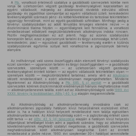
A
Ptk.
vonatkozó értelmező szabálya a gazdálkodó szervezetek körébe nem
vonja be üzletszerűen végzett gazdasági tevékenységével kapcsolatban az
egyéni vállalkozót, márpedig az általánosnál rövidebb elévülési időnek
gazdaság- és jogpolitikai szempontjai az egyéni vállalkozó üzleti, kereskedelmi
tevékenységéből származó pénz- és kötbérkövetelései és tartozásai tekintetében
ugyanúgy fennállnak, mint az egyéb gazdálkodó szférában. Minthogy pedig a
törvényi szabályozásban az adott tényállás lényeges elemére nézve — a
diszkrimináció tilalma folytán — egyenlőségnek kell fennállnia, a vonatkozó
rendelkezéssel előidézett megkülönböztetésnek alkotmányos indoka nincsen.
Pozitív megfogalmazásban ez azt jelenti, hogy az azonos szabályozási
koncepción belül, azaz a jogviszonyok tartalmi és tárgyi azonossága, tehát üzleti,
kereskedelmi, piaci — egyszóval: gazdálkodó — tevékenység esetén e különös
szabályozásnak egyforma súllyal kell vonatkoznia a jogviszonyok bármely
alanyára.
Az indítvánnyal való szoros összefüggés okán elemzett törvényi szabályozás
ezzel szemben — ugyanazon tartalmi és tárgyi összefüggésben — a gazdálkodó
szervezetek, személyek között — az üzletszerűen végzett gazdasági
tevékenységével érintett körben — az egyéni vállakozók tekintetében olyan —
személyek közötti — megkülönböztetést tartalmaz, amely sérti az
Alkotmány
idézett rendelkezéseit, s ezért alkotmányosan megengedhetetlen. Minderre
figyelemmel az Alkotmánybíróság a
Ptk. 685. §
c)
pontját
— a gazdálkodó
szervezetek körének diszkriminációt eredményező hiányos meghatározása miatt
— alkotmányellenesnek találta, ezért azt az Alkotmánybíróságról szóló
1989. évi
XXXII. törvény (a továbbiakban: ABtv.) 40. §-a
alapján megsemmisítette.
Az Alkotmánybíróság az alkotmányellenesség orvoslására csak az
alkotmányellenes jogszabály hatályon kívül helyezésének eszközével élhet,
akkor is, ha a hatályon kívül helyezett rendelkezést nem találja egészében
alkotmányellenesnek. Az Alkotmánybíróság ezért — a jogbiztonság értékét szem
előtt tartva — az
ABtv. 43. § (4) bekezdése
alapján a hatályon kívül helyezés
időpontjával lehetőséget kíván adni a jogalkotó számára, hogy az alkotmányos
követelményeknek megfelelő szabályt megalkossa, a gazdálkodó szervezetek
meghatározásának körét alkotmányosan kiegészítse. Ezért az érintett
rendelkezést a jövőre nézve, 1993. évi szeptember 30-i hatállyal semmisítette