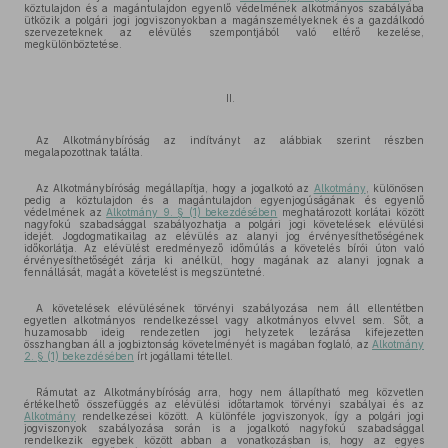
köztulajdon és a magántulajdon egyenlő védelmének alkotmányos szabályába
ütközik a polgári jogi jogviszonyokban a magánszemélyeknek és a gazdálkodó
szervezeteknek az elévülés szempontjából való eltérő kezelése,
megkülönböztetése.
II.
Az Alkotmánybíróság az indítványt az alábbiak szerint részben
megalapozottnak találta.
Az Alkotmánybíróság megállapítja, hogy a jogalkotó az
Alkotmány
, különösen
pedig a köztulajdon és a magántulajdon egyenjogúságának és egyenlő
védelmének az
Alkotmány 9. § (1) bekezdésében
meghatározott korlátai között
nagyfokú szabadsággal szabályozhatja a polgári jogi követelések elévülési
idejét. Jogdogmatikailag az elévülés az alanyi jog érvényesíthetőségének
időkorlátja. Az elévülést eredményező időmúlás a követelés bírói úton való
érvényesíthetőségét zárja ki anélkül, hogy magának az alanyi jognak a
fennállását, magát a követelést is megszüntetné.
A követelések elévülésének törvényi szabályozása nem áll ellentétben
egyetlen alkotmányos rendelkezéssel vagy alkotmányos elvvel sem. Sőt, a
huzamosabb ideig rendezetlen jogi helyzetek lezárása kifejezetten
összhangban áll a jogbiztonság követelményét is magában foglaló, az
Alkotmány
2. § (1) bekezdésében
írt jogállami tétellel.
Rámutat az Alkotmánybíróság arra, hogy nem állapítható meg közvetlen
értékelhető összefüggés az elévülési időtartamok törvényi szabályai és az
Alkotmány
rendelkezései között. A különféle jogviszonyok, így a polgári jogi
jogviszonyok szabályozása során is a jogalkotó nagyfokú szabadsággal
rendelkezik egyebek között abban a vonatkozásban is, hogy az egyes