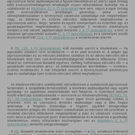
jogviszonyok belső sajátosságainak a figyelembevételével az alanyi jogok bíróság
előtti érvényesíthetőségének lehetőségét milyen időkorlátokkal biztosítja. Ha a
szabályozás az
Alkotmány 57. § (1) bekezdését
nem sérti, vagyis a jogok bíróság
előtti érvényesítésének lehetőségét garantálja, akkor annak
időmeghatározásában a törvényhozó cselekvési szabadsága már meglehetősen
nagy: az általános és különös elévülési időtartamok meghatározása a
jogviszonyok alanyi, tárgyi, tartalmi és egyéb szempontjain és különféle jog- és
gazdaságpolitikai megfontolásokon is nyugodhat. E rendezés alkotmányos
korlátait a már idézett, jogállamiságot deklaráló
2. § (1) bekezdésének
, a bírói út
általános igénybevételét biztosító
57. § (1) bekezdésének
és a személyek közötti
diszkriminációt tiltó
70/A. § (1) bekezdésének
a rendelkezései jelentik.
A
Ptk. 324. § (1) bekezdésének
első mondata szerint a követelések — ha
jogszabály másként nem rendelkezik — öt év alatt évülnek el. A polgári jogi
jogviszonyokban ez az elévülés általános szabálya és az ötéves elévülési idő a
követelések bírói úton való érvényesíthetőségének általános időtartama. Ehhez
képest az indítvánnyal támadott egyéves, illetőleg hathónapos elévülési idő — a
gazdálkodó szervezetek pénz- és kötbérkövetelései tekintetében — kivételes,
különös rendelkezés. A már kifejtettek szerint, a törvényhozónak alkotmányos
joga és szabadsága ilyen különös elévülési időket meghatározni.
Az általános elévülési szabályoktól való eltérésnek a szabályozott jogviszonyok
tartalmából, a szolgáltatás természetéből, a követelés sajátosságaiból vagy egyéb
gazdaság- és jogpolitikai megfontolásból kell fakadnia. A különböző alanyok
közötti eltérő jogi szabályozásnak — amint erre az Alkotmánybíróság
18/1992. (III.
30.) AB határozatában
rámutatott — olyan jogon kívüli gazdasági indokai is
lehetnek, mint az üzemszerű termelés sajátosságai vagy a tőke forgási
sebessége, a forgalom biztonsága, a forgalmi ügyletek tömegessége
(kereskedelmi jellege) stb. Különösen indokolhatják az elévülési idő szűkítését, a
rövidebb elévülési időtartamok megállapítását a piaci és vállakozói viszonyok,
ezen belül a pénzviszonyok gyors lebonyolódásának és lezárásának a gazdasági
követelménye, amely kifejezetten összhangban van az
Alkotmány 9. § (1)
bekezdésében
deklarált piacgazdasággal.
A
Ptk.
támadott rendelkezése ezért önmagában — a
Ptk.
vonatkozó értelmező