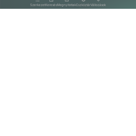
Szerkezet
Keresés
Megnyitottak
Eszköztár
Változások
Kapcsolat
Felhasználási feltételek
PDF
Akadálymentesítési nyilatkozat
Adatkezelési tájékoztató
©
A Nemzeti Jogszabálytárban elérhető szövegek