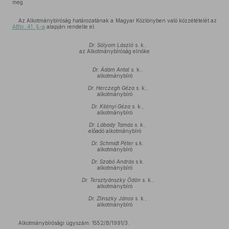
meg.
Az Alkotmánybíróság határozatának a Magyar Közlönyben való közzétételét az
ABtv. 41. §-a
alapján rendelte el.
Dr. Sólyom László
s. k.,
az Alkotmánybíróság elnöke
Dr. Ádám Antal
s. k.,
alkotmánybíró
Dr. Herczegh Géza
s. k.,
alkotmánybíró
Dr. Kilényi Géza
s. k.,
alkotmánybíró
Dr. Lábady Tamás
s. k.,
előadó alkotmánybíró
Dr. Schmidt Péter
s.k.
alkotmánybíró
Dr. Szabó András
s.k.
alkotmánybíró
Dr. Tersztyánszky Ödön
s. k.,
alkotmánybíró
Dr. Zlinszky János
s. k.,
alkotmánybíró
Alkotmánybírósági ügyszám: 1552/B/1991/3.