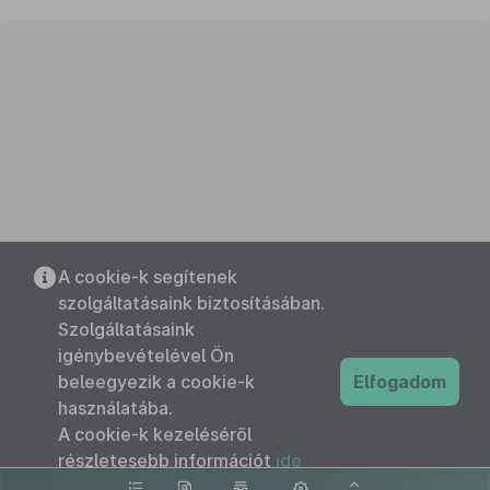
A cookie-k segítenek
szolgáltatásaink biztosításában.
Szolgáltatásaink
igénybevételével Ön
beleegyezik a cookie-k
Elfogadom
használatába.
A cookie-k kezeléséről
részletesebb információt
ide
kattintva olvashat.