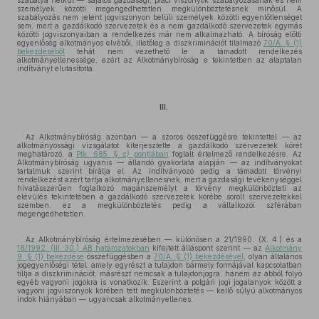
szabálya nélkül — sajátos gazdasági, piaci viszonyok szabályozásának és nem
személyek közötti megengedhetetlen megkülönböztetésnek minősül. A
szabályozás nem jelent jogviszonyon belüli személyek közötti egyenlőtlenséget
sem, mert a gazdálkodó szervezetek és a nem gazdálkodó szervezetek egymás
közötti jogviszonyaiban a rendelkezés már nem alkalmazható. A bíróság előtti
egyenlőség alkotmányos elvéből, illetőleg a diszkriminációt tilalmazó
70/A. § (1)
bekezdéséből
tehát nem vezethető le a támadott rendelkezés
alkotmányellenessége, ezért az Alkotmánybíróság e tekintetben az alaptalan
indítványt elutasította.
III.
Az Alkotmánybíróság azonban — a szoros összefüggésre tekintettel — az
alkotmányossági vizsgálatot kiterjesztette a gazdálkodó szervezetek körét
meghatározó, a
Ptk. 685. §
c)
pontjában
foglalt értelmező rendelkezésre. Az
Alkotmánybíróság ugyanis — állandó gyakorlata alapján — az indítványokat
tartalmuk szerint bírálja el. Az indítványozó pedig a támadott törvényi
rendelkezést azért tartja alkotmányellenesnek, mert a gazdasági tevékenységgel
hivatásszerűen foglalkozó magánszemélyt a törvény megkülönbözteti az
elévülés tekintetében a gazdálkodó szervezetek körébe sorolt szervezetekkel
szemben, ez a megkülönböztetés pedig a vállalkozói szférában
megengedhetetlen.
Az Alkotmánybíróság értelmezésében — különösen a 21/1990. (X. 4.) és a
18/1992. (III. 30.) AB határozatokban
kifejtett álláspont szerint — az
Alkotmány
9. § (1) bekezdése
összefüggésben a
70/A. § (1) bekezdésével
, olyan általános
jogegyenlőségi tétel, amely egyrészt a tulajdon bármely formájával kapcsolatban
tiltja a diszkriminációt, másrészt nemcsak a tulajdonjogra, hanem az abból folyó
egyéb vagyoni jogokra is vonatkozik. Eszerint a polgári jogi jogalanyok között a
vagyoni jogviszonyok körében tett megkülönböztetés — kellő súlyú alkotmányos
indok hiányában — ugyancsak alkotmányellenes.