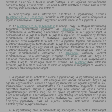
orvoslása és ennek a felekre kiható hatálya is két jogosított diszkrecionális
döntésétől függ, s nyilvánvaló — és adott büntető ítéletben a vádlott kárára szóló
— törvénysértés esetében sem kötelező.
A törvényességi óvás intézménye ellentétes a jogállamiság elvének
[
Alkotmány 2. § (1) bekezdés
] tartalmát alkotó jogbiztonság követelményével, a
jogerő intézményével, s polgári ügyekben a felek rendelkezési jogával is.
2. Az
Alkotmány 2. § (1) bekezdése
kimondja, hogy ,,a Magyar Köztársaság
független, demokratikus jogállam''. Az
Alkotmány
nak ez az általános
rendelkezése a köztársaság alapértékeit nyilvánítja ki: a függetlenséget, a
demokráciát és a jogállamiságot. A jogállamiság elvét az alaptörvény további
rendelkezései részletezik, e szabályok ugyanakkor nem töltik ki teljes
egészében ezen alapérték tartalmát, ezért a jogállam fogalom értelmezése az
Alkotmánybíróság egyik fontos feladata. A jogállamiság alapértékét kitöltő elveket
az Alkotmánybíróság egy-egy konkrét ügy kapcsán, fokozatosan fejti ki. Noha az
Alkotmánybíróság a jogszabályok alkotmányossági felülvizsgálata során a
vizsgált rendelkezésnek elsősorban az
Alkotmány
valamely konkrét
rendelkezésével való összhangját vizsgálja, ez nem jelenti azt, hogy az
általános rendelkezéseket formális deklarációnak tekinti, s az alapelveknek
pusztán kisegítő, másodlagos szerepet szánna. Az
Alkotmány
ban tételesen
szereplő jogállam alapértékének sérelme önmagában is megalapozza valamely
jogszabály alkotmányellenességét.
3. A jogállam nélkülözhetetlen eleme a jogbiztonság. A jogbiztonság az állam
— s elsősorban a jogalkotó — kötelességévé teszi annak biztosítását, hogy a jog
egésze, egyes részterületei és az egyes jogszabályok is világosak, egyértelműek,
működésüket tekintve kiszámíthatóak és előreláthatóak legyenek a norma
címzettjei számára. Vagyis a jogbiztonság nem csupán az egyes normák
egyértelműségét követeli meg, de az egyes jogintézmények működésének
kiszámíthatóságát is. Ezért alapvetőek a jogbiztonság szempontjából az eljárási
garanciák. Csak formalizált eljárás szabályainak követésével keletkezhet
érvényes jogszabály, csak az eljárási normák betartásával működnek
alkotmányosan a jogintézmények.
4. A jogbiztonság elve mindemellett tág mérlegelési és döntési lehetőséget