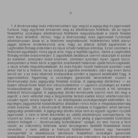
V.
1. A törvényességi óvás intézményében úgy vegyül a jogegységi és jogorvoslati
funkció, hogy egyiknek sincsenek meg az alkotmányos feltételei, sőt az egyik
feladathoz szükséges alkotmányos feltételek megvalósulását a másik feladat
nem teszi lehetővé. Ahhoz, hogy a tövényességi óvás jogorvoslati funkcióját
alkotmányosan lássa el, a feleknek meghatározott, feltételekhez kötött alanyi
joggal kellene rendelkezniük arra, hogy az általuk állított jogsérelmet a
Legfelsőbb Bíróság érdemben és rájuk kiható hatállyal elbírálja. Ezzel szemben a
feleknek egyáltalán nincs joguk arra, hogy a legfőbb ügyész, illetve a Legfelsőbb
Bíróság elnöke óvást emeljen. E jogosítottak belátásuk szerint választják ki azokat
az eseteket, amelyben óvást emelnek, zömében azonban olyan ügyek közül,
amelyekben a felek kérik a jogerőre emelkedett határozat újabb felülvizsgálatát,
s rájuk kiható megváltozatatását. Az óvás folytán hozott határozat azonban csak
akkor hat ki a felekre, ha az óvásra a jogerőre emelkedés után egy éven belül
került sor, s az óvás idejének kiválasztása szintén a jogosult belátásától függ. A
jogorvoslathoz fogalmilag is szükséges garanciák bevezetését viszont a
törvényességi óvás jogegységi feladata kizárja. A jogegységi döntéshez — az
éppen időszerűnek talált elvi iránymutatáshoz — ugyanis szükséges az esetek
kiválasztásának joga. Elvileg sem láthatna el ilyen funkciót a fél kérésére
kötelező felülvizsgálat. A jogegységi döntés természete szerint nem töri meg a
jogerőt, s nem változtat meg a tárgykörébe tartozó esetek közül véletlenszerűen
csupán egyet, amely kapcsán ti. az állásfoglalás szükségességét eldöntötték. Az
egységes joggyakorlat kialakításához általában nincs köze a megalapozatlanság
miatti óvásnak. Sőt, a törvénysértő ítéletek orvoslása is független lehet bármely
jogegységi problémától. A jogegységi döntés célja nem az egyedi ügyben nyújtott
jogorvoslat, s nem is lehet tekintettel az utóbbi alkotmányos szempontjaira. Ha
viszont az óvás a — mind a jogegységtől, mind pedig a jogorvoslattól különböző
célként felfogott — ,,törvényesség biztosítására'' szolgál, ez sem hozza a fent
vázolt, az intézmény története során ténylegesen betöltött feladatokat közös
nevezőre, s nem pótolja a hiányzó feltételeiket, hanem egy harmadik
szempontból is akadályozza bármelyik feladathoz szükséges garanciák
kialakítását. Önmagának mond ellent ugyanis az intézmény, ha a törvénysértés