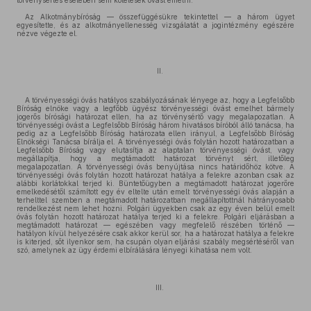
törvénysértés esetében sem kötelesek óvást emelni.
Az Alkotmánybíróság — összefüggésükre tekintettel — a három ügyet
egyesítette, és az alkotmányellenesség vizsgálatát a jogintézmény egészére
nézve végezte el.
II.
A törvényességi óvás hatályos szabályozásának lényege az, hogy a Legfelsőbb
Bíróság elnöke vagy a legfőbb ügyész törvényességi óvást emelhet bármely
jogerős bírósági határozat ellen, ha az törvénysértő vagy megalapozatlan. A
törvényességi óvást a Legfelsőbb Bíróság három hivatásos bíróból álló tanácsa, ha
pedig az a Legfelsőbb Bíróság határozata ellen irányul, a Legfelsőbb Bíróság
Elnökségi Tanácsa bírálja el. A törvényességi óvás folytán hozott határozatban a
Legfelsőbb Bíróság vagy elutasítja az alaptalan törvényességi óvást, vagy
megállapítja, hogy a megtámadott határozat törvényt sért, illetőleg
megalapozatlan. A törvényességi óvás benyújtása nincs határidőhöz kötve. A
törvényességi óvás folytán hozott határozat hatálya a felekre azonban csak az
alábbi korlátokkal terjed ki. Büntetőügyben a megtámadott határozat jogerőre
emelkedésétől számított egy év eltelte után emelt törvényességi óvás alapján a
terhelttel szemben a megtámadott határozatban megállapítottnál hátrányosabb
rendelkezést nem lehet hozni. Polgári ügyekben csak az egy éven belül emelt
óvás folytán hozott határozat hatálya terjed ki a felekre. Polgári eljárásban a
megtámadott határozat — egészében vagy megfelelő részében történő —
hatályon kívül helyezésére csak akkor kerül sor, ha a határozat hatálya a felekre
is kiterjed, sőt ilyenkor sem, ha csupán olyan eljárási szabály megsértéséről van
szó, amelynek az ügy érdemi elbírálására lényegi kihatása nem volt.
III.