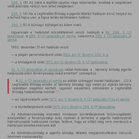
288. §
(8) Az ülést a legfőbb ügyész vagy képviselője, továbbá a megidézett
védő jelenléte nélkül nem lehet megtartani.
290. §
(4) Ha a Legfelsőbb Bíróság a jogerős ítéletet hatályon kívül helyezi és
a terhelt fogva van, a fogva tartás kérdésében határoz.
290. §
(5) A bűnügyi költséget az állam viseli.
Ugyancsak e határozat közzétételével veszti hatályát a
Be. 284. § (2)
bekezdése
, a
288. § (2) bekezdés
b)
pontja
, valamint a
290. § (2) bekezdés
d)
pontja
.
1992. december 31-én hatályát veszti
— a polgári perrendtartásról szóló
1952. évi III. törvény 270. §-a
,
— a bíróságokról szóló
1972. évi IV. törvény 10. § (2) bekezdése
,
33. § (2) bekezdése
a)
pontjának
utolsó fordulata: a ,,bármely bíróság jogerős
határozata ellen törvényességi óvást emelhet'' szövegrész.
A
33. § (2) bekezdés
a)
pontja
az alábbi szöveggel marad hatályban: ,,(2) A
Legfelsőbb Bíróság elnöke
a)
bármely bírósági ügy iratait az eljárás bármely
szakában magához kérheti; ügyeket másodfokú elbírálásra a Legfelsőbb
2
Bíróság hatáskörébe vonhat:'',
— az ügyészségről szóló
1972. évi V. törvény 5. § (2) bekezdés
f)
és
g)
pontja
;
— a büntetőeljárásról szóló
1973. évi I. törvény 284. § (1) bekezdése
.
Az Alkotmánybíróság elrendeli mindazon büntetőeljárások felülvizsgálatát,
amelyekben a törvényességi óvás nyomán a terheltre a jogerős határozatnál
hátrványosabb határozatot hoztak, feltéve, hogy az elítélt még nem mentesült a
hátrányos következmények alól.
Az Alkotmánybíróság a jogerős bírósági ítéletek megsemmisítésére irányuló
kérelmet visszautasítja.