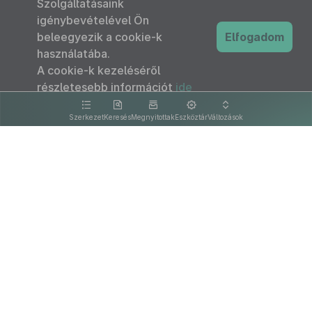
Szolgáltatásaink
igénybevételével Ön
beleegyezik a cookie-k
Elfogadom
használatába.
A cookie-k kezeléséről
részletesebb információt
ide
kattintva olvashat.
Szerkezet
Keresés
Megnyitottak
Eszköztár
Változások