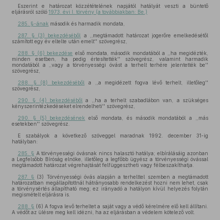
Eszerint e határozat közzétételének napjától hatályát veszti a büntető
eljárásról szóló
1973. évi I. törvény (a továbbiakban: Be.)
285. §-ának
második és harmadik mondata,
287. § (3) bekezdéséből
a ,,megtámadott határozat jogerőre emelkedésétől
számított egy év eltelte után emelt'' szövegrész,
288. § (6) bekezdése
első mondata, második mondatából a ,,ha megidézték,
minden esetben, ha pedig értesítették'' szövegrész, valamint harmadik
mondatából a ,,vagy a törvényességi óvást a terhelt terhére jelentették be''
szövegrész,
288. § (8) bekezdéséből
a ,,a megidézett fogva lévő terhelt, illetőleg''
szövegrész,
290. § (4) bekezdéséből
a ,,ha a terhelt szabadlábon van, a szükséges
kényszerintézkedéseket elrendelheti'' szövegrész,
290. § (5) bekezdésének
első mondata, és második mondatából a ,,más
esetekben'' szövegrész.
E szabályok a következő szöveggel maradnak 1992. december 31-ig
hatályban:
285. §
A törvényességi óvásnak nincs halasztó hatálya; elbírálásáig azonban
a Legfelsőbb Bíróság elnöke, illetőleg a legfőbb ügyész a törvényességi óvással
megtámadott határozat végrehajtását felfüggesztheti vagy félbeszakíthatja.
287. §
(3) Törvényességi óvás alapján a terhelttel szemben a megtámadott
határozatban megállapítottnál hátrányosabb rendelkezést hozni nem lehet, csak
a törvénysértés állapítható meg; ez irányadó a hatályon kívül helyezés folytán
megismételt eljárásra is.
288. §
(6) A fogva levő terheltet a saját vagy a védő kérelmére elő kell állítani.
A védőt az ülésre meg kell idézni, ha az eljárásban a védelem kötelező volt.