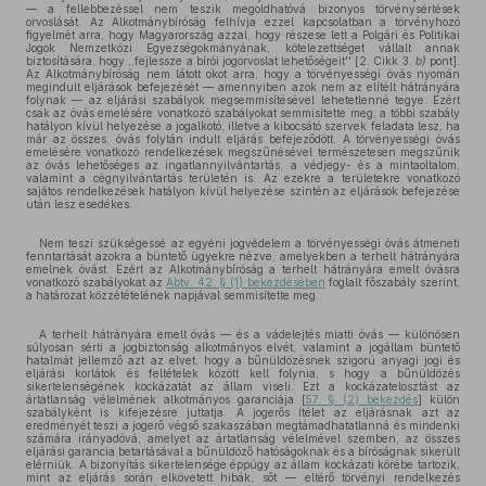
— a fellebbezéssel nem teszik megoldhatóvá bizonyos törvénysértések
orvoslását. Az Alkotmánybíróság felhívja ezzel kapcsolatban a törvényhozó
figyelmét arra, hogy Magyarország azzal, hogy részese lett a Polgári és Politikai
Jogok Nemzetközi Egyezségokmányának, kötelezettséget vállalt annak
biztosítására, hogy ,,fejlessze a bírói jogorvoslat lehetőségeit'' [2. Cikk 3.
b)
pont].
Az Alkotmánybíróság nem látott okot arra, hogy a törvényességi óvás nyomán
megindult eljárások befejezését — amennyiben azok nem az elítélt hátrányára
folynak — az eljárási szabályok megsemmisítésével lehetetlenné tegye. Ezért
csak az óvás emelésére vonatkozó szabályokat semmisítette meg; a többi szabály
hatályon kívül helyezése a jogalkotó, illetve a kibocsátó szervek feladata lesz, ha
már az összes, óvás folytán indult eljárás befejeződött. A törvényességi óvás
emelésére vonatkozó rendelkezések megszűnésével természetesen megszűnik
az óvás lehetőséges az ingatlannyilvántartás, a védjegy- és a mintaoltalom,
valamint a cégnyilvántartás területén is. Az ezekre a területekre vonatkozó
sajátos rendelkezések hatályon kívül helyezése szintén az eljárások befejezése
után lesz esedékes.
Nem teszi szükségessé az egyéni jogvédelem a törvényességi óvás átmeneti
fenntartását azokra a büntető ügyekre nézve, amelyekben a terhelt hátrányára
emelnek óvást. Ezért az Alkotmánybíróság a terhelt hátrányára emelt óvásra
vonatkozó szabályokat az
Abtv. 42. § (1) bekezdésében
foglalt főszabály szerint,
a határozat közzétételének napjával semmisítette meg.
A terhelt hátrányára emelt óvás — és a vádelejtés miatti óvás — különösen
súlyosan sérti a jogbiztonság alkotmányos elvét, valamint a jogállam büntető
hatalmát jellemző azt az elvet, hogy a bűnüldözésnek szigorú anyagi jogi és
eljárási korlátok és feltételek között kell folynia, s hogy a bűnüldözés
sikertelenségének kockázatát az állam viseli. Ezt a kockázatelosztást az
ártatlanság vélelmének alkotmányos garanciája [
57. § (2) bekezdés
] külön
szabályként is kifejezésre juttatja. A jogerős ítélet az eljárásnak azt az
eredményét teszi a jogerő végső szakaszában megtámadhatatlanná és mindenki
számára irányadóvá, amelyet az ártatlanság vélelmével szemben, az összes
eljárási garancia betartásával a bűnüldöző hatóságoknak és a bíróságnak sikerült
elérniük. A bizonyítás sikertelensége éppúgy az állam kockázati körébe tartozik,
mint az eljárás során elkövetett hibák, sőt — eltérő törvényi rendelkezés