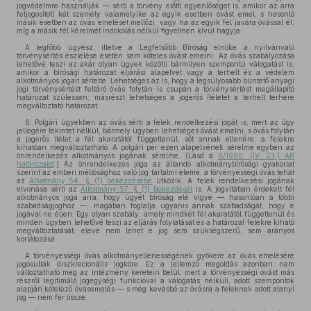
jogvédelmre használják — sérti a törvény előtti egyenlőséget is, amikor az arra
feljogosított két személy valamelyike az egyik esetben óvást emel, s hasonló
másik esetben az óvás emelését mellőzi; vagy ha az egyik fél javára óvással él,
míg a másik fél kérelmét indokolás nélkül figyelmen kívül hagyja.
A legfőbb ügyész, illetve a Legfelsőbb Bíróság elnöke a nyilvánvaló
törvénysértés észlelése esetén sem köteles óvást emelni. Az óvás szabályozása
lehetővé teszi az akár olyan ügyek közötti bármilyen szempontú válogatást is,
amikor a bírósági határozat eljárási alapelvet vagy a terhelt és a védelem
alkotmányos jogait sértette. Lehetséges az is, hogy a legsúlyosabb büntető anyagi
jogi törvénysértést feltáró óvás folytán is csupán a törvénysértést megállapító
határozat szülessen; másrészt lehetséges a jogerős ítéletet a terhelt terhére
megváltoztató határozat.
6. Polgári ügyekben az óvás sérti a felek rendelkezési jogát is, mert az ügy
jellegére tekintet nélkül, bármely ügyben lehetséges óvást emelni, s óvás folytán
a jogerős ítélet a fél akaratától függetlenül, sőt annak ellenére, a felekre
kihatóan megváltoztatható. A polgári per ezen alapelvének sérelme egyben az
önrendelkezés alkotmányos jogának sérelme. (Lásd a
8/1990. (IV. 23.) AB
határozatot
.] Az önrendelkezés joga az állandó alkotmánybírósági gyakorlat
szerint az emberi méltósághoz való jog tartalmi eleme, a törvényességi óvás tehát
az
Alkotmány 54. § (1) bekezdésébe
ütközik. A felek rendelkezési jogának
elvonása sérti az
Alkotmány 57. § (1) bekezdését
is. A jogvitában érdekelt fél
alkotmányos joga arra, hogy ügyét bíróság elé vigye — hasonlóan a többi
szabadságjoghoz —, magában foglalja ugyanis annak szabadságát, hogy e
jogával ne éljen. Egy olyan szabály, amely mindkét fél akaratától függetlenül és
minden ügyben lehetővé teszi az eljárás folytatását és a határozat felekre kiható
megváltoztatását, eleve nem lehet e jog sem szükségszerű, sem arányos
korlátozása.
A törvényességi óvás alkotmányellenességének gyökere az óvás emelésére
jogosultak diszkrecionális jogköre. Ez a jellemző megoldás azonban nem
változtatható meg az intézmény keretein belül, mert a törvényességi óvást más
részről legitimáló jogegységi funkcióval a válogatás nélküli, adott szempontok
alapján kötelező óvásemelés — s még kevésbé az óvásra a feleknek adott alanyi
jog — nem fér össze.