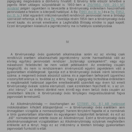
jogegység megóvására a döntvény hívatott. E törvény tette először lehetővé a
jogerős ítélet utólagos súlyosbítását is. 1950-ben a
210/1950. (VIII. 20.) MT
rendelet
polgári ügyekben is bevezette a törvényesség érdekében használható
perorvoslatot a felekre is kiterjedő hatállyal. A Bp. (
1951. évi III. tv.
) és a
Pp.
(
1952.
évi III. tv.
) által egyaránt intézményesített rendkívüli perorvoslat neve a bírósági
szervezet reformja, a Bp. és a
Pp.
novellája révén 1954-ben a törvényességi óvás
nevet kapta, és annak emelésére a Legfelsőbb Bíróság elnöke is jogot kapott.
Ezzel lényegében kialakult a jogintézmény ma is hatályos szabályozása.
IV.
A törvényességi óvás gyakorlati alkalmazása során ez az elvileg csak
rendkívüli esetben alkalmazható jogintézmény szinte harmadfokká vált az
elvileg egyfokú perorvoslati rendszer ,,biztonsági szelepeként'', vagy egy
másodszori fellebbvitel be nem vallott pótlékaként. Az eredetileg csupán
kiegészítő, és nem is rendszeresen érvényesülő egyéni jogvédelem vált a
gyakorlatban elsődlegessé. Igazolja ezt a törvényességi óvások iránti kérelmek
száma, a megemelt óvások abszolút száma, és a jogerősen befejezett ügyekhez
viszonyított aránya is, továbbá az a tény, hogy a jogegység biztosítása érdekében
a megtámadott határozat jogerőre emelkedésétől számított egy éven túl emelt
törvényességi óvások száma elenyésző, csak ezrelékben fejezhető ki, s az ún.
,,elvi irányú'', az érdemi döntést nem érintő egy éven belüli óvás csupán az
elméletben létezik. A törvényességi óvás tényleges megvalósulásánál fogva
jogorvoslati természetű.
Az Alkotmánybíróság — összhangban az
57/1991. (XI. 8.) AB határozat
indokolásában kifejtett álláspontjával — a törvényességi óvás esetében sem
önmagában vizsgálta a normaszöveget, hanem tényként fogadta el a normának
a bírói gyakorlatban állandóan és egységesen tulajdonított tartalmát, és ezt az
,,élő'' normatartalmat vetette össze az Alkotmánnyal. Ezért a törvényességi óvás
alkotmányosságának vizsgálatában az Alkotmánybíróság súlyának megfelelően
értékelte azt a tényt, hogy ez az intézmény a töretlen bírósági gyakorlatban
jogorvoslati funkciót is ellát.