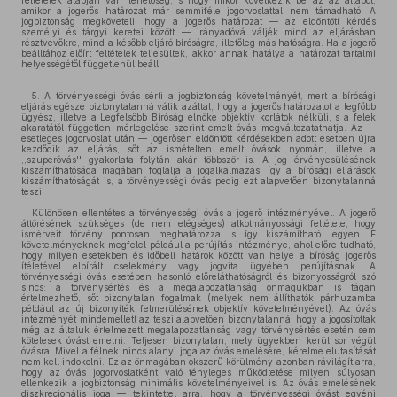
feltételek alapján van lehetőség, s hogy mikor következik be az az állapot,
amikor a jogerős határozat már semmiféle jogorvoslattal nem támadható. A
jogbiztonság megköveteli, hogy a jogerős határozat — az eldöntött kérdés
személyi és tárgyi keretei között — irányadóvá váljék mind az eljárásban
résztvevőkre, mind a később eljáró bíróságra, illetőleg más hatóságra. Ha a jogerő
beálltához előírt feltételek teljesültek, akkor annak hatálya a határozat tartalmi
helyességétől függetlenül beáll.
5. A törvényességi óvás sérti a jogbiztonság követelményét, mert a bírósági
eljárás egésze biztonytalanná válik azáltal, hogy a jogerős határozatot a legfőbb
ügyész, illetve a Legfelsőbb Bíróság elnöke objektív korlátok nélküli, s a felek
akaratától független mérlegelése szerint emelt óvás megváltozatathatja. Az —
esetleges jogorvoslat után — jogerősen eldöntött kérdésekben adott esetben újra
kezdődik az eljárás, sőt az ismételten emelt óvások nyomán, illetve a
,,szuperóvás'' gyakorlata folytán akár többször is. A jog érvényesülésének
kiszámíthatósága magában foglalja a jogalkalmazás, így a bírósági eljárások
kiszámíthatóságát is, a törvényességi óvás pedig ezt alapvetően bizonytalanná
teszi.
Különösen ellentétes a törvényességi óvás a jogerő intézményével. A jogerő
áttörésének szükséges (de nem elégséges) alkotmányossági feltétele, hogy
ismérveit törvény pontosan meghatározza, s így kiszámítható legyen. E
követelményeknek megfelel például a perújítás intézménye, ahol előre tudható,
hogy milyen esetekben és időbeli határok között van helye a bíróság jogerős
ítéletével elbírált cselekmény vagy jogvita ügyében perújításnak. A
törvényességi óvás esetében hasonló előreláthatóságról és bizonyosságról szó
sincs: a törvénysértés és a megalapozatlanság önmagukban is tágan
értelmezhető, sőt bizonytalan fogalmak (melyek nem állíthatók párhuzamba
például az új bizonyíték felmerülésének objektív követelményével). Az óvás
intézményét mindemellett az teszi alapvetően bizonytalanná, hogy a jogosítottak
még az általuk értelmezett megalapozatlanság vagy törvénysértés esetén sem
kötelesek óvást emelni. Teljesen bizonytalan, mely ügyekben kerül sor végül
óvásra. Mivel a félnek nincs alanyi joga az óvás emelésére, kérelme elutasítását
nem kell indokolni. Ez az önmagában okszerű körülmény azonban rávilágít arra,
hogy az óvás jogorvoslatként való tényleges működtetése milyen súlyosan
ellenkezik a jogbiztonság minimális követelményeivel is. Az óvás emelésének
diszkrecionális joga — tekintettel arra, hogy a törvényességi óvást egyéni