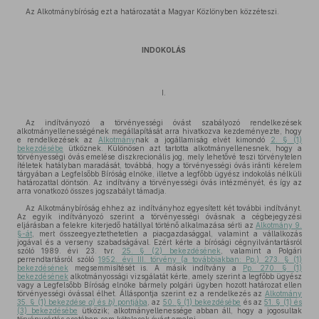
Az Alkotmánybíróság ezt a határozatát a Magyar Közlönyben közzéteszi.
INDOKOLÁS
I.
Az indítványozó a törvényességi óvást szabályozó rendelkezések
alkotmányellenességének megállapítását arra hivatkozva kezdeményezte, hogy
e rendelkezések az
Alkotmány
nak a jogállamiság elvét kimondó
2. § (1)
bekezdésébe
ütköznek. Különösen azt tartotta alkotmányellenesnek, hogy a
törvényességi óvás emelése diszkrecionális jog, mely lehetővé teszi törvénytelen
ítéletek hatályban maradását, továbbá, hogy a törvényességi óvás iránti kérelem
tárgyában a Legfelsőbb Bíróság elnöke, illetve a legfőbb ügyész indokolás nélküli
határozattal döntsön. Az indítvány a törvényességi óvás intézményét, és így az
arra vonatkozó összes jogszabályt támadja.
Az Alkotmánybíróság ehhez az indítványhoz egyesített két további indítványt.
Az egyik indítványozó szerint a törvényességi óvásnak a cégbejegyzési
eljárásban a felekre kiterjedő hatállyal történő alkalmazása sérti az
Alkotmány 9.
§-át
, mert összeegyeztethetetlen a piacgazdasággal, valamint a vállalkozás
jogával és a verseny szabadságával. Ezért kérte a bírósági cégnyilvántartásról
szóló 1989. évi 23. tvr.
25. § (2) bekezdésének
, valamint a Polgári
perrendtartásról szóló
1952. évi III. törvény (a továbbiakban: Pp.) 273. § (1)
bekezdésének
megsemmisítését is. A másik indítvány a
Pp. 270. § (1)
bekezdésének
alkotmányossági vizsgálatát kérte, amely szerint a legfőbb ügyész
vagy a Legfelsőbb Bíróság elnöke bármely polgári ügyben hozott határozat ellen
törvényességi óvással élhet. Álláspontja szerint ez a rendelkezés az
Alkotmány
35. § (1) bekezdése
a)
és
b)
pontjába
, az
50. § (1) bekezdésébe
és az
51. § (1) és
(3) bekezdésébe
ütközik; alkotmányellenessége abban áll, hogy a jogosultak