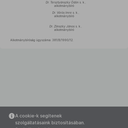
Dr. Tersztyánszky Ödön
s. k.,
alkotmánybíró
Dr. Vörös Imre
s. k.,
alkotmánybíró
Dr. Zlinszky János
s. k.,
alkotmánybíró
Alkotmánybíróság ügyszáma: 381/B/1990/12.
A cookie-k segítenek
szolgáltatásaink biztosításában.