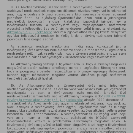
szabályai megsemmisítésének időpontját meghatározta.
9. Az Alkotmánybíróság számot vetett a törvényességi óvás jogintézményét
szabályozó rendelkezések megsemmisítésének következményeivel is, tekintettel
arra, hogy e döntés a bírósági eljárást és a bírói szervezetrendszert egyaránt
jelentősen érinti. Az eljárásjog újrakodifikálása, ezen belül a jelenleginél
megfelelőbb jogorvoslati rendszer kialakítása jogalkotást igényel, így a
törvényhozás feladata. A törvénysértő vagy megalapozatlan határozatok
orvoslását a fellebbviteli és a perújítási rendszeren belül is meg lehet oldani. Az
Alkotmány 57. § (5) bekezdése
szerint a jogorvoslathoz való jog követelményét az
egyfokú fellebbezési rendszer is kielégíti, de a törvényhozó ezen túlmenő
jogorvoslati lehetőséget is adhat.
Az eljárásjogi rendszer megbontása mindig nagy kockázattal jár; a
törvényességi óvás azonban nem alapeleme ennek a rendszernek, legfeljebb a
rendszerben rejlő hibák vezettek oda, hogy a törvényességi óvást rendszeresen
alkalmazták a hibák és hiányosságok kiküszöbölésére vagy csökkentésére.
Az Alkotmánybíróság felhívja a figyelmet arra is, hogy a törvényességi óvás
megszűnése esetén számos lehetősége marad a Legfelsőbb Bíróságnak arra,
hogy a jogegység érdekében előmozdítsa a bíróságok egységes ítélkezését:
minden ügyet másodfokon magához vonhat, általános jellegű határozatot
(testületi állásfoglalást) hozhat.
10. Az Alkotmánybíróság a törvényességi óvás mint intézmény
alkotmányossága elbírálásánál az óvásra vonatkozó összes hatályos jogszabályt
megvizsgálta, de csak a törvényességi óvás emelését lehetővé tévő
rendelkezéseket semmisítette meg, az Alkotmánybíróságról szóló
1989. évi XXXII.
törvény (a továbbiakban: Abtv.) 43. § (4) bekezdése
alapján, 1992. december 31-
i határidővel. Az Alkotmánybíróság ugyanis tekintettel volt arra, hogy azok az
okok, amelyek a törvényességi óvás egyéni jogvédelemre való és mintegy
harmadfokú elbíráláskénti használatára vezettek, az óvás alkotmányellenessége
kimondása után is fennmaradnak. A törvényhozónak ez év végéig kellő ideje
van arrra, hogy a már megindult eljárásjogi és bírósági szervezeti
törvényalkotással ezekre a problémákra alkotmányos megoldást adjon. A
törvényességi óvás megszűnése különösen sürgetővé teszi, hogy a törvényhozó
kiküszöbölje a jelenlegi egyfokú jogorvoslati rendszer és a másodfokú eljárás
szabályaiból adódó olyan helyzeteket, amelyek — elsősorban a büntetőeljárásban