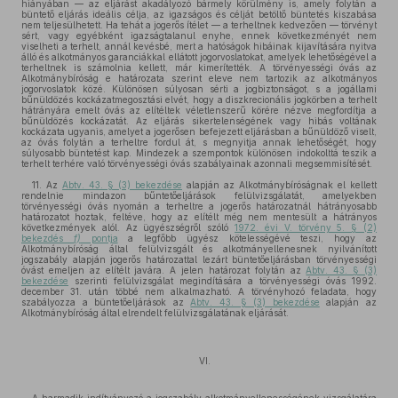
hiányában — az eljárást akadályozó bármely körülmény is, amely folytán a
büntető eljárás ideális célja, az igazságos és célját betöltő büntetés kiszabása
nem teljesülhetett. Ha tehát a jogerős ítélet — a terheltnek kedvezően — törvényt
sért, vagy egyébként igazságtalanul enyhe, ennek következményét nem
viselheti a terhelt, annál kevésbé, mert a hatóságok hibáinak kijavítására nyitva
álló és alkotmányos garanciákkal ellátott jogorvoslatokat, amelyek lehetőségével a
terheltnek is számolnia kellett, már kimerítették. A törvényességi óvás az
Alkotmánybíróság e határozata szerint eleve nem tartozik az alkotmányos
jogorvoslatok közé. Különösen súlyosan sérti a jogbiztonságot, s a jogállami
bűnüldözés kockázatmegosztási elvét, hogy a diszkrecionális jogkörben a terhelt
hátrányára emelt óvás az elítéltek véletlenszerű körére nézve megfordítja a
bűnüldözés kockázatát. Az eljárás sikertelenségének vagy hibás voltának
kockázata ugyanis, amelyet a jogerősen befejezett eljárásban a bűnüldöző viselt,
az óvás folytán a terheltre fordul át, s megnyitja annak lehetőségét, hogy
súlyosabb büntetést kap. Mindezek a szempontok különösen indokolttá teszik a
terhelt terhére való törvényességi óvás szabályainak azonnali megsemmisítését.
11. Az
Abtv. 43. § (3) bekezdése
alapján az Alkotmánybíróságnak el kellett
rendelnie mindazon bűntetőeljárások felülvizsgálatát, amelyekben
törvényességi óvás nyomán a terheltre a jogerős határozatnál hátrányosabb
határozatot hoztak, feltéve, hogy az elítélt még nem mentesült a hátrányos
következmények alól. Az ügyészségről szóló
1972. évi V. törvény 5. § (2)
bekezdés
f)
pontja
a legfőbb ügyész kötelességévé teszi, hogy az
Alkotmánybíróság által felülvizsgált és alkotmányellenesnek nyilvánított
jogszabály alapján jogerős határozattal lezárt büntetőeljárásban törvényességi
óvást emeljen az elítélt javára. A jelen határozat folytán az
Abtv. 43. § (3)
bekezdése
szerinti felülvizsgálat megindítására a törvényességi óvás 1992.
december 31. után többé nem alkalmazható. A törvényhozó feladata, hogy
szabályozza a büntetőeljárások az
Abtv. 43. § (3) bekezdése
alapján az
Alkotmánybíróság által elrendelt felülvizsgálatának eljárását.
VI.