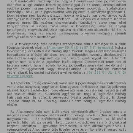
7. Összefoglalva megállapítható, hogy a törvényességi óvás jogintézménye
ellentétes a jogállamhoz tartozó jogbiztonsággal és az annak érvényesülését
szolgáló jogerő intézményével. Noha ténylegesen jogorvoslati feladatkörben
használják, nélkülözi a jogorvoslathoz való jog elemi alkotmányos garanciáit. E
jogok sérelme nem igazolható azzal, hogy a korlátozás más alkotmányos jogok
érvényesülése érdekében kikerülhetetlenül szükséges és a sérelem mértéke
arányos lenne. Ellenkezőleg: diszkrecionális jogosítvány eleve nem lehet
kényszerítően szükséges módja akár a törvényesség, akár az anyagi
igazságosság megvalósításának a jogállam stabilitást adó alapértékei kárára. A
törvényesség vagy az anyagi igazságosság önkényes válogatás szerinti
érvényesülése nem alkotmányos.
8. A törvényességi óvás hatályos szabályozása sérti a bíróságok és a bírák
függetlenségének elvét is [
Alkotmány 50. § (3) és 57. § (1) bekezdés
]. Noha a
törvényességi óvás elbírálása bíróság útján történik, maga az óvásemelés súlyos
beavatkozás a bírósági döntésbe, mert a feljogosított személy diszkrecionális
elhatározása alapján egy már jogerősen lezárt ügyet bolygat meg. A legfőbb
ügyész nem pusztán a jogerősen lezárt eljárás újrafelvételét rendelheti el
belátása szerint, hanem egyéb, komoly jogkövetkezményekkel járó döntést is
hozhat: felfüggesztheti vagy félbeszakíthatja a megtámadott határozat
3
végrehajtását, biztonsági intézkedéseket rendelhet el [
Be. 285. §
,
Ütv. 5. § (2)
bekezdés
g)
pont
].
A Legfelsőbb Bíróság elnökének óvásemelési jogosultsága más vonatkozásban
vet fel alkotmányossági aggályokat. Nem egyeztethető össze a bírói függetlenség
elvével, hogy a Legfelsőbb Bíróság elnöke által emelt óvást a saját vezetése alatt
álló testület bírálja el. Különösen aggályos az, hogy a Legfelsőbb Bíróság
határozata ellen benyújtott törvényességi óvást a Legfelsőbb Bíróság Elnökségi
Tanácsa bírálja el, az Elnökségi Tanács elnöke pedig a Legfelsőbb Bíróság
elnöke.
Az Alkotmánybíróság nem talált olyan kényszerítő állami érdeket, amely e
megoldás alkotmányossága melletti érvként mérlegelhető lett volna. Az elterjedt
magyarázatok — az alsóbíróságok ítélkezésének színvonala, az ítélkezési
gyakorlat hibáinak szervezeten belüli gyors kiküszöbölése és a bírói gyakorlat
központi irányítása — gyakorlati szempontok, s nem alkotmányos érvek. E
szempontokat az Alkotmánybíróság figyelembe vette, amikor a törvényességi óvás