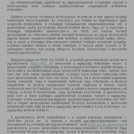
Az Alkotmánybíróság jogtörténeti és jogösszehasonlító vizsgálatot végzett a
törvényességi óvás hatályos szabályozásának megalapozott értékelése
érdekében.
Elsőként a francia forradalmi törvényhozás vezette be a már jogerős bírósági
határozatok felülvizsgálatát. Az intézmény elvi indoka az államhatalmi ágak
szigorúbb elválasztása, a bíróságok túlkapásainak megakadályozása volt, a
gyakorlatban pedig azt kívánták ellenőrizhetővé tenni, hogy az új jogrendet a
bíróságok megfelelően alkalmazzák-e. Az 1808. évi francia büntető
perrendtartás az intézmény kétféle formáját tartalmazza: az egyik törvénysértő
jogerős ítéletek megsemmisítését tette lehetővé, a felekre kiható hatály nélkül,
míg a másik a bíróságok által elkövetett hatásköri túllépés orvoslását szolgálta,
kivételes esetben felekre is kiható hatállyal. A francia példa nyomán a 19.
században néhány más ország (Belgium, Ausztria, Olaszország) is bevezetett
hasonló jogintézményt.
Magyarországon az 1896. évi XXXIII. tc. a büntető perrendtartásról vezette be e
jogintézményt (
441—442. §
) perorvoslat a jogegység érdekében néven. E
perorvoslattal a legfőbb vádhatóság, a koronaügyész élhetett a legfőbb bíróság, a
Kúria előtt a büntetőbíróságok olyan törvénysértő határozatai ellen, melyek más
úton már nem voltak megtámadhatók. A királyi kúria érdemi határozata ellen
ilyen perorvoslatnak már nem volt helye. A Kúria, ha a perorvoslatot alaposnak
találta, kimondta, hogy a megtámadott határozat vagy intézkedés a törvényt
megsértette. A törvény megsértését kimondó határozat a felekre nézve
rendszerint nem bírt hatállyal, ha azonban a vádlott a törvény megsértésével volt
elítélve, a Kúria őt felmenthette, vagy büntetését enyhíthette. E jogintézmény
célja nem a felek esetleges jogsérelmének orvoslása, hanem a jogegység,
különösen a bírói gyakorlat egységének, egyöntetűségének biztosítása volt. 1911-
ben a Polgári perrendtartás életbeléptető törvénye kiszélesítette e perorvoslat
alkalmazási körét. Ettől kezdve a jogegységi perorvoslatot a Kúria különleges, ún.
jogegységi tanácsa bírálta el.
A jogintézmény döntő módosítására — a szovjet eljárásjog másolásával —
1949-ben került sor. ,,A népnek a büntető igazságszolgáltatásban való
részvételéről és a fellebbvitel egyszerűsítéséről'' szóló
1949. évi XI. törvényben
a
jogintézmény új neve: perorvoslat a törvényesség érdekében. Ez kifejezte, hogy
e perorvoslat fő célja nem a jogegység, hanem a törvényesség biztosítása, míg a