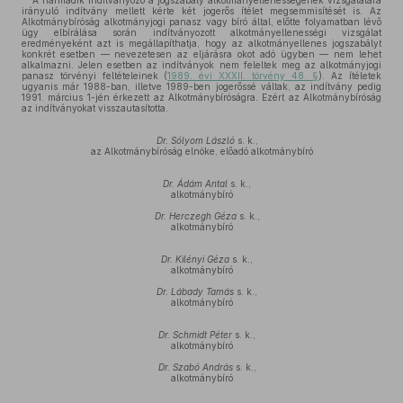
A harmadik indítványozó a jogszabály alkotmányellenességének vizsgálatára
irányuló indítvány mellett kérte két jogerős ítélet megsemmisítését is. Az
Alkotmánybíróság alkotmányjogi panasz vagy bíró által, előtte folyamatban lévő
ügy elbírálása során indítványozott alkotmányellenességi vizsgálat
eredményeként azt is megállapíthatja, hogy az alkotmányellenes jogszabályt
konkrét esetben — nevezetesen az eljárásra okot adó ügyben — nem lehet
alkalmazni. Jelen esetben az indítványok nem feleltek meg az alkotmányjogi
panasz törvényi feltételeinek (
1989. évi XXXII. törvény 48. §
). Az ítéletek
ugyanis már 1988-ban, illetve 1989-ben jogerőssé váltak, az indítvány pedig
1991. március 1-jén érkezett az Alkotmánybíróságra. Ezért az Alkotmánybíróság
az indítványokat visszautasította.
Dr. Sólyom László
s. k.,
az Alkotmánybíróság elnöke, előadó alkotmánybíró
Dr. Ádám Antal
s. k.,
alkotmánybíró
Dr. Herczegh Géza
s. k.,
alkotmánybíró
Dr. Kilényi Géza
s. k.,
alkotmánybíró
Dr. Lábady Tamás
s. k.,
alkotmánybíró
Dr. Schmidt Péter
s. k.,
alkotmánybíró
Dr. Szabó András
s. k.,
alkotmánybíró