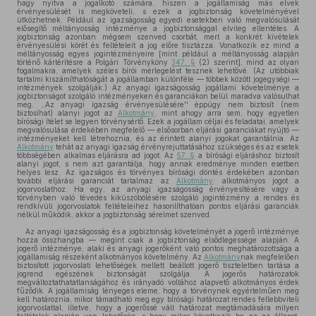
hagy nyitva a jogalkotó számára, hiszen a jogállamiság más elvek
érvényesülését is megköveteli, s ezek a jogbiztonság követelményével
ütközhetnek. Például az igazságosság egyedi esetekben való megvalósulását
elősegítő méltányosság intézménye a jogbiztonsággal elvileg ellentétes. A
jogbiztonság azonban mégsem szenved csorbát, mert a konkrét kivételek
érvényesülési körét és feltételeit a jog előre tisztázza. Vonatkozik ez mind a
méltányosság egyes jogintézményeire [mint például a méltányosság alapján
történő kártérítésre a Polgári Törvényköny
347. §
(2) szerint], mind az olyan
fogalmakra, amelyek széles bírói mérlegelést tesznek lehetővé. (Az utóbbiak
tartalmi kiszámíthatóságát a jogállamban különféle — többek között jogegységi —
intézmények szolgálják.) Az anyagi igazságosság jogállami követelménye a
jogbiztonságot szolgáló intézményeken és garanciákon belül maradva valósulhat
meg. ,,Az anyagi igazság érvényesülésére'' éppúgy nem biztosít (nem
biztosíhat) alanyi jogot az
Alkotmány
, mint ahogy arra sem, hogy egyetlen
bírósági ítélet se legyen törvénysértő. Ezek a jogállam céljai és feladatai, amelyek
megvalósulása érdekében megfelelő — elsősorban eljárási garanciákat nyújtó —
intézményeket kell létrehoznia, és az érintett alanyi jogokat garantálnia. Az
Alkotmány
tehát az anyagi igazság érvényrejuttatásához szükséges és az esetek
többségében alkalmas eljárásra ad jogot. Az
57. §
a bírósági eljáráshoz biztosít
alanyi jogot, s nem azt garantálja, hogy annak eredménye minden esetben
helyes lesz. Az igazságos és törvényes bírósági döntés érdekében azonban
további eljárási garanciát tartalmaz az
Alkotmány
: alkotmányos jogot a
jogorvoslathoz. Ha egy, az anyagi igazságosság érvényesítésére vagy a
törvényben való tévedés kiküszöbölésére szolgáló jogintézmény a rendes és
rendkívüli jogorvoslatok feltételeihez hasonlíthatóan pontos eljárási garanciák
nélkül működik, akkor a jogbiztonság sérelmet szenved.
Az anyagi igazságosság és a jogbiztonság követelményét a jogerő intézménye
hozza összhangba — megint csak a jogbiztonság elsődlegessége alapján. A
jogerő intézménye, alaki és anyagi jogerőként való pontos meghatározottsága a
jogállamiság részeként alkotmányos követelmény. Az
Alkotmány
nak megfelelően
biztosított jogorvoslati lehetőségek mellett beállott jogerő tiszteletben tartása a
jogrend egészének biztonságát szolgálja. A jogerős határozatok
megváltoztathatatlanságához és irányadó voltához alapvető alkotmányos érdek
fűződik. A jogállamiság lényeges eleme, hogy a törvénynek egyértelműen meg
kell határoznia, mikor támadható meg egy bírósági határozat rendes fellebbviteli
jogorvoslattal, illetve, hogy a jogerőssé vált határozat megtámadására milyen