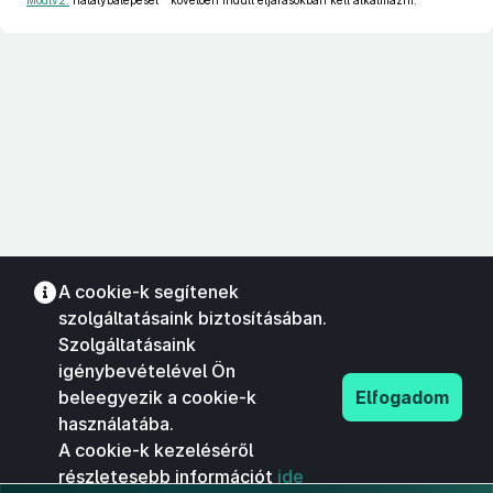
Módtv2.
hatálybalépését
követően indult eljárásokban kell alkalmazni.
A cookie-k segítenek
szolgáltatásaink biztosításában.
Szolgáltatásaink
igénybevételével Ön
beleegyezik a cookie-k
Elfogadom
használatába.
A cookie-k kezeléséről
részletesebb információt
ide