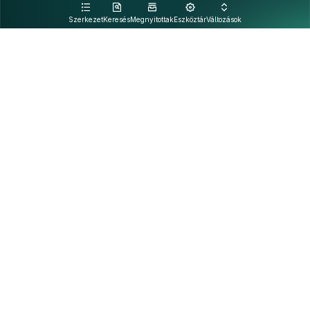
kattintva olvashat.
Szerkezet
Keresés
Megnyitottak
Eszköztár
Változások
Kapcsolat
Felhasználási feltételek
PDF
Akadálymentesítési nyilatkozat
Adatkezelési tájékoztató