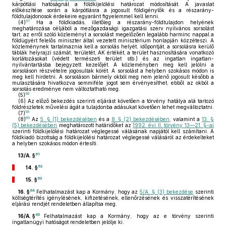
kárpótlási hatóságnál a földkijelölési határozat módosítását. A javaslat
előkészítése során a kárpótlásra a jogosult földigénylők és a részarány-
földtulajdonosok érdekeire egyaránt figyelemmel kell lenni.
57
(4)
Ha a földkiadás, illetőleg a részarány-földtulajdon helyének
meghatározása céljából a mezőgazdasági igazgatási szerv nyilvános sorsolást
tart, az erről szóló közleményt a sorsolást megelőzően legalább harminc nappal a
földügyért felelős miniszter által vezetett minisztérium honlapján közzéteszi. A
közleménynek tartalmaznia kell a sorsolás helyét, időpontját, a sorsolásra kerülő
táblák helyrajzi számát, területét, AK értékét, a terület hasznosítására vonatkozó
korlátozásokat (védett természeti terület stb.) és az ingatlan ingatlan-
nyilvántartásba bejegyzett kezelőjét. A közleményben meg kell jelölni a
sorsoláson részvételre jogosultak körét. A sorsolást a helyben szokásos módon is
meg kell hirdetni. A sorsoláson bármely okból meg nem jelenő jogosult később a
mulasztására hivatkozva semmiféle jogot sem érvényesíthet, ebből az okból a
sorsolás eredménye nem változtatható meg.
58
(5)
(6)
Az előző bekezdés szerinti eljárást követően a törvény hatálya alá tartozó
földrészletek művelési ágát a tulajdonba adásukat követően lehet megváltoztatni.
59
(7)
60
(8)
Az
5. § (1) bekezdésében
és a
8. § (2) bekezdésében
, valamint a
13. §
(5) bekezdésében
meghatározott határidőket az
1992. évi II. törvény 13—21. §-ai
szerinti földkijelölési határozat véglegessé válásának napjától kell számítani. A
földkiadó bizottság a földkijelölési határozat véglegessé válásáról az érdekelteket
a helyben szokásos módon értesíti.
61
13/A. §
62
14. §
63
15. §
64
16. §
Felhatalmazást kap a Kormány, hogy az
5/A. § (3) bekezdése
szerinti
költségtérítés igénylésének, kifizetésének, ellenőrzésének és visszatérítésének
eljárási rendjét rendeletben állapítsa meg.
65
16/A. §
Felhatalmazást kap a Kormány, hogy az e törvény szerinti
ingatlanügyi hatóságot rendeletben jelölje ki.