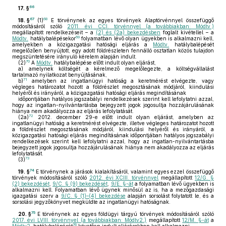
66
17. §
67
68
18. §
(1)
E törvénynek az egyes törvények Alaptörvénnyel összefüggő
módosításáról szóló
2011. évi CCI. törvénnyel (a továbbiakban: Módtv.)
megállapított rendelkezéseit – a
(2) és (2a) bekezdésben
foglalt kivétellel – a
69
Módtv.
hatálybalépésekor
folyamatban lévő olyan ügyekben is alkalmazni kell,
amelyekben a közigazgatási hatósági eljárás a
Módtv.
hatálybalépését
megelőzően benyújtott, egy adott földrészleten fennálló osztatlan közös tulajdon
megszüntetésére irányuló kérelem alapján indult.
70
(2)
A
Módtv.
hatálybalépése előtt indult olyan eljárást,
a)
amelynek költségét a kérelmező megelőlegezte, a költségvállalást
tartalmazó nyilatkozat benyújtásának,
71
b)
amelyben az ingatlanügyi hatóság a keretmérést elvégezte, vagy
végleges határozatot hozott a földrészlet megosztásának módjáról, kiindulási
helyéről és irányáról, a közigazgatási hatósági eljárás megindításának
időpontjában hatályos jogszabályi rendelkezések szerint kell lefolytatni azzal,
hogy az ingatlan-nyilvántartásba bejegyzett jogok jogosultja hozzájárulásának
hiánya nem akadályozza az eljárás lefolytatását.
72
(2a)
2012. december 29-e előtt indult olyan eljárást, amelyben az
ingatlanügyi hatóság a keretmérést elvégezte, illetve végleges határozatot hozott
a földrészlet megosztásának módjáról, kiindulási helyéről és irányáról, a
közigazgatási hatósági eljárás megindításának időpontjában hatályos jogszabályi
rendelkezések szerint kell lefolytatni azzal, hogy az ingatlan-nyilvántartásba
bejegyzett jogok jogosultja hozzájárulásának hiánya nem akadályozza az eljárás
lefolytatását.
73
(3)
74
19. §
E törvénynek a járások kialakításáról, valamint egyes ezzel összefüggő
törvények módosításáról szóló
2012. évi XCIII. törvénnyel
megállapított
12/G. §
(2) bekezdését
,
9/C. § (9) bekezdését
,
9/E. §-át
a folyamatban lévő ügyekben is
alkalmazni kell. Folyamatban lévő ügynek minősül az is, ha a mezőgazdasági
igazgatási szerv a
9/C. § (1)–(4) bekezdése
alapján sorsolást folytatott le, és a
sorsolási jegyzőkönyvet megküldte az ingatlanügyi hatóságnak.
75
20. §
E törvénynek az egyes földügyi tárgyú törvények módosításáról szóló
2017. évi LVIII. törvénnyel (a továbbiakban: Módtv2.)
megállapított
12/M. §-át
a
76