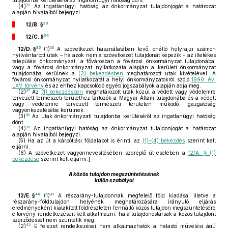
tulajdonba kerüléséről az ingatlanügyi hatóság dönt.
32
(4)
Az ingatlanügyi hatóság az önkormányzat tulajdonjogát a határozat
alapján hivatalból bejegyzi.
33
12/B. §
34
12/C. §
35
36
12/D. §
(1)
A szövetkezet használatában levő, önálló helyrajzi számon
nyilvántartott utak – ha azok nem a szövetkezet tulajdonát képezik – az illetékes
települési önkormányzat, a fővárosban a fővárosi önkormányzat tulajdonába,
vagy a fővárosi önkormányzat nyilatkozata alapján a kerületi önkormányzat
tulajdonába kerülnek a
(2) bekezdésben
meghatározott utak kivételével. A
fővárosi önkormányzat nyilatkozatát a helyi önkormányzatokról szóló
1990. évi
LXV. törvény
és az ehhez kapcsolódó egyéb jogszabályok alapján adja meg.
37
(2)
Az
(1) bekezdésben
meghatározott utak közül a védett vagy védelemre
tervezett természeti területhez tartozók a Magyar Állam tulajdonába és a védett
vagy védelemre tervezett természeti területen működő igazgatóság
vagyonkezelésébe kerülnek.
38
(3)
Az utak önkormányzati tulajdonba kerüléséről az ingatlanügyi hatóság
dönt.
39
(4)
Az ingatlanügyi hatóság az önkormányzat tulajdonjogát a határozat
alapján hivatalból bejegyzi.
(5)
Ha az út a kárpótlási földalapot is érinti, az
(1)–(4) bekezdés
szerint kell
eljárni.
(6)
A szövetkezet vagyonnevesítésében szereplő út esetében a
12/A. § (1)
bekezdése
szerint kell eljárni.]
A közös tulajdon megszüntetésének
külön szabályai
40
41
12/E. §
(1)
A részarány-tulajdonnak megfelelő föld kiadása, illetve a
részarány-földtulajdon helyének meghatározására irányuló eljárás
eredményeként kialakított földrészleten fennálló közös tulajdon megszüntetésére
e törvény rendelkezéseit kell alkalmazni, ha a tulajdonostársak a közös tulajdont
szerződéssel nem szüntetik meg.
42
(2)
E fejezet rendelkezései nem alkalmazhatók a halastó művelési ágú