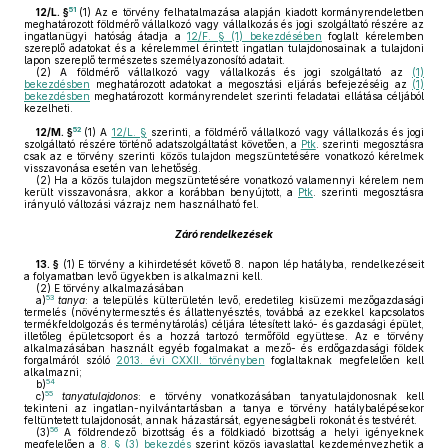
51
12/L. §
(1)
Az e törvény felhatalmazása alapján kiadott kormányrendeletben
meghatározott földmérő vállalkozó vagy vállalkozás és jogi szolgáltató részére az
ingatlanügyi hatóság átadja a
12/F. § (1) bekezdésében
foglalt kérelemben
szereplő adatokat és a kérelemmel érintett ingatlan tulajdonosainak a tulajdoni
lapon szereplő természetes személyazonosító adatait.
(2)
A földmérő vállalkozó vagy vállalkozás és jogi szolgáltató az
(1)
bekezdésben
meghatározott adatokat a megosztási eljárás befejezéséig az
(1)
bekezdésben
meghatározott kormányrendelet szerinti feladatai ellátása céljából
kezelheti.
52
12/M. §
(1)
A
12/L. §
szerinti, a földmérő vállalkozó vagy vállalkozás és jogi
szolgáltató részére történő adatszolgáltatást követően, a
Ptk
. szerinti megosztásra
csak az e törvény szerinti közös tulajdon megszüntetésére vonatkozó kérelmek
visszavonása esetén van lehetőség.
(2)
Ha a közös tulajdon megszüntetésére vonatkozó valamennyi kérelem nem
került visszavonásra, akkor a korábban benyújtott, a
Ptk
. szerinti megosztásra
irányuló változási vázrajz nem használható fel.
Záró rendelkezések
13. §
(1)
E törvény a kihirdetését követő 8. napon lép hatályba, rendelkezéseit
a folyamatban levő ügyekben is alkalmazni kell.
(2)
E törvény alkalmazásában
53
a)
tanya
: a település külterületén levő, eredetileg kisüzemi mezőgazdasági
termelés (növénytermesztés és állattenyésztés, továbbá az ezekkel kapcsolatos
termékfeldolgozás és terménytárolás) céljára létesített lakó- és gazdasági épület,
illetőleg épületcsoport és a hozzá tartozó termőföld együttese. Az e törvény
alkalmazásában használt egyéb fogalmakat a mező- és erdőgazdasági földek
forgalmáról szóló
2013. évi CXXII. törvényben
foglaltaknak megfelelően kell
alkalmazni;
54
b)
55
c)
tanyatulajdonos
: e törvény vonatkozásában tanyatulajdonosnak kell
tekinteni az ingatlan-nyilvántartásban a tanya e törvény hatálybalépésekor
feltüntetett tulajdonosát, annak házastársát, egyeneságbeli rokonát és testvérét.
56
(3)
A földrendező bizottság és a földkiadó bizottság a helyi igényeknek
megfelelően a
8. § (3) bekezdés
szerint közös javaslattal kezdeményezhetik a