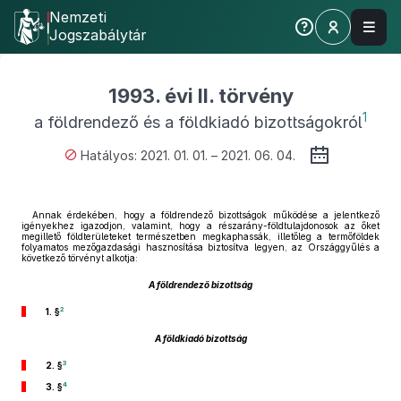
Nemzeti
Jogszabálytár
1993. évi II. törvény
1
a földrendező és a földkiadó bizottságokról
Hatályos: 2021. 01. 01. – 2021. 06. 04.
Annak érdekében, hogy a földrendező bizottságok működése a jelentkező
igényekhez igazodjon, valamint, hogy a részarány-földtulajdonosok az őket
megillető földterületeket természetben megkaphassák, illetőleg a termőföldek
folyamatos mezőgazdasági hasznosítása biztosítva legyen, az Országgyűlés a
következő törvényt alkotja:
A földrendező bizottság
2
1. §
A földkiadó bizottság
3
2. §
4
3. §