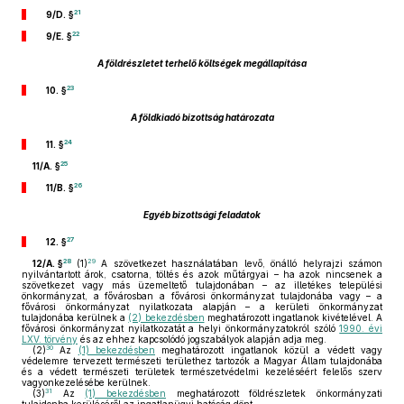
21
9/D. §
22
9/E. §
A földrészletet terhelő költségek megállapítása
23
10. §
A földkiadó bizottság határozata
24
11. §
25
11/A. §
26
11/B. §
Egyéb bizottsági feladatok
27
12. §
28
29
12/A. §
(1)
A szövetkezet használatában levő, önálló helyrajzi számon
nyilvántartott árok, csatorna, töltés és azok műtárgyai – ha azok nincsenek a
szövetkezet vagy más üzemeltető tulajdonában – az illetékes települési
önkormányzat, a fővárosban a fővárosi önkormányzat tulajdonába vagy – a
fővárosi önkormányzat nyilatkozata alapján – a kerületi önkormányzat
tulajdonába kerülnek a
(2) bekezdésben
meghatározott ingatlanok kivételével. A
fővárosi önkormányzat nyilatkozatát a helyi önkormányzatokról szóló
1990. évi
LXV. törvény
és az ehhez kapcsolódó jogszabályok alapján adja meg.
30
(2)
Az
(1) bekezdésben
meghatározott ingatlanok közül a védett vagy
védelemre tervezett természeti területhez tartozók a Magyar Állam tulajdonába
és a védett természeti területek természetvédelmi kezeléséért felelős szerv
vagyonkezelésébe kerülnek.
31
(3)
Az
(1) bekezdésben
meghatározott földrészletek önkormányzati