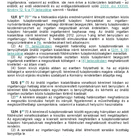
ingatlanokra, valamint az erdőkre, ide nem értve a külterületen található – az
erdőről, az erdő védelméről és az erdőgazdálkodásról szóló
2009. évi XXXVII.
törvény 12. §-a (1) bekezdése
szerinti – fásítást.
43
44
12/F. §
(1)
Ha a földkiadási eljárás eredményeként létrejött osztatlan közös
tulajdon tulajdonostársait megillető tulajdoni hányadokat az ingatlan-
nyilvántartásba végleges hatósági döntéssel bejegyezték, bármely tulajdonostárs
kezdeményezheti az ingatlan megosztását annak érdekében, hogy saját
tulajdoni hányadát önálló ingatlanként kaphassa meg. Az önálló ingatlan
kialakítása iránti kérelmet legkésőbb 2012. június 1-jéig lehet benyújtani az
ingatlanügyi hatósághoz. E határidő elmulasztása esetén a közös tulajdon
megszüntetésére a
Ptk
. rendelkezéseit kell alkalmazni.
(2)
Az
(1) bekezdésben
megjelölt határidőig azon tulajdonostársak is
benyújthatják önálló ingatlan kialakítása iránti kérelmüket, akik a
12/H. § (8)
bekezdése
alapján a visszamaradó földrészleten tulajdonközösségben maradtak.
(3)
Az ingatlan-nyilvántartásba osztatlan közös tulajdonként bejegyzett
ingatlanok esetében a megosztások költségeit – a
(4) bekezdésben
meghatározott
kivétellel – az állam viseli.
(4)
Soron kívüli eljárás abban az esetben folytatható le, ha az eljárás
költségeit a soronkívüliséget igénylő, kérelmező tulajdonostárs magára vállalja. A
soron kívüli eljárás részletes szabályait a Kormány rendeletben állapítja meg.
45
12/G. §
(1)
Az önálló ingatlan kialakítására vonatkozó kérelmet írásban az
ingatlanügyi hatóság által erre rendszeresített nyomtatványon kell benyújtani. A
kérelmet több tulajdonostárs együttesen is benyújthatja, és kérhetik az önálló
ingatlan osztatlan közös tulajdonban történő kiadását.
46
(2)
A kérelem alapján az ingatlanügyi hatóság határozatban meghatározza
a megosztás kiindulási helyét és irányát, figyelemmel a művelhetőségi és a
megközelíthetőségi szempontokra, valamint a kialakult helyszíni használatra.
47
12/H. §
(1)
A kérelmező tulajdonostársak közötti egyezség hiányában az adott
földrészlet vonatkozásában a kiosztás sorrendjét sorsolással kell megállapítani.
Az egyezségnek vagy a kisorsolt sorrendnek megfelelően a tulajdonostársakat
tulajdoni hányaduknak megfelelően a földrészlet meghatározott részéhez kell
rendelni.
(2)
A sorsolást az ingatlanügyi hatóság által létrehozott sorsolási bizottság
bonyolítja le.