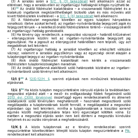
(3)
A sorsolás során a
9/C. § (3) bekezdését
kell alkalmazni azzal az
eltéréssel, hogy a sorsolás ellen az ingatlanügyi hatóságnál kifogás nyújtható be.
48
(4)
Az önálló földrészlet kialakítására – a visszamaradó földrészletet és a
kialakuló ingatlanok megközelíthetőségét biztosító utak és más művelés alól
kivett földrészletek kivételével – a
9/C. § (6) bekezdését
kell alkalmazni.
(5)
A földrészlet megosztást követően az egyes tulajdoni hányadokra
vonatkozó, illetve azokat terhelő, az ingatlan-nyilvántartásba bejegyzett jogok és
feljegyzett tények – a keletkező önálló földrészletekre történő – visszajegyzéséről
az ingatlanügyi hatóság gondoskodik.
(6)
Ha törvény úgy rendelkezik, a megosztási vázrajzot – határidő kitűzésével
– ellenjegyzésre közölni kell az ingatlan-nyilvántartásba bejegyzett jog
jogosultjával. Ha a jogosult az ellenjegyzést határidőben nem teljesíti, úgy azt
megadottnak kell tekinteni.
(7)
Az ingatlanügyi hatóság a sorsolást követően az elkészített változási
vázrajz, valamint a sorsolási jegyzőkönyv vagy az egyezségi okirat alapján a
tulajdonjogot bejegyzi az ingatlan-nyilvántartásba.
(8)
Akik önálló földrészlet kialakítását nem kérték a visszamaradó
földrészleten tulajdonközösségben maradnak.
(9)
Az önálló ingatlanná alakításról szóló határozatok közlésére az ingatlan-
nyilvántartásról szóló törvényt kell alkalmazni.
49
12/I. §
A
12/E–12/H. §
szerinti eljárások nem minősülnek telekalakítási
eljárásnak.
50
12/J. §
Ha közös tulajdon megszüntetésére irányuló eljárás (a továbbiakban:
megosztási eljárás) alatt – a mező- és erdőgazdasági földek forgalmáról szóló
2013. évi CXXII. törvénnyel
összefüggő egyes rendelkezésekről és átmeneti
szabályokról szóló törvényben meghatározott – használati megosztásról szóló
megállapodás a tulajdonostársak között fennáll, e megállapodást a megosztási
eljárásban úgy kell tekinteni, mintha a tulajdonostársak a kiosztási sorrend
egymás közötti meghatározására teljes körű egyezséget kötöttek volna. Ez
esetben a megosztási eljárás során nem kell dönteni a megosztás kiindulási
helyének és az osztás irányának a meghatározásáról.
12/K. §
A közös tulajdonnak az e törvény rendelkezései szerinti
megszüntetése következtében létrejött közös tulajdon megszüntetésére a
Ptk.
rendelkezéseit kell alkalmazni