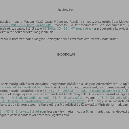
határozatot.
llapítja, hogy a Magyar Köztársaság Művészeti Alapjának megszüntetéséről és a Magyar
/1992. (VII. 29.) Korm. rendelettel
módosított, a képzőművészet, az iparművészet, 
seinek szabályozásáról szóló
83/1982. (XII. 29.) MT rendeletnek
a művészeti alkotóközö
zeket a rendelkezéseket megsemmisíti.
zések e határozatnak a Magyar Közlönyben való közzétételével vesztik hatályukat.
INDOKOLÁS
I.
Köztársaság Művészeti Alapjának megszüntetéséről és a Magyar Alkotóművészeti Alapítv
 rendelettel (a továbbiakban: Rm.)
módosított, a képzőművészet, az iparművészet, 
seinek szabályozásáról szóló
83/1982. (XII. 29.) MT rendelet (a továbbiakban: R.) 8. § (1
égének megállapítását és megsemmisítését kezdeményezte. Álláspontja szerint az egyesü
gytv.) 1. §-ának második mondatát, 14. § (1) bekezdését
, valamint
16. § (2) bekezd
i XI. törvény (a továbbiakban: Jat.) 1. § (2) bekezdését
sérti, hogy a művészeti alk
ékenységük törvényességi felügyeletére a Művelődési és Közoktatási Minisztériumnak van 
ány 57. § (5) bekezdésével
ellentétesnek tekintette, hogy a
R.
nem tartalmaz rendelkezést
get feloszlató döntésével szembeni jogorvoslatról.