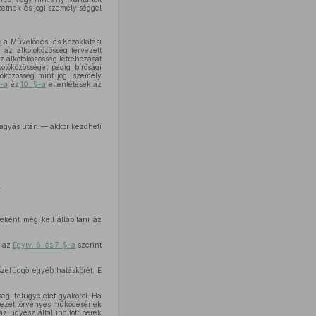
etnek és jogi személyiséggel
e
a Művelődési és Közoktatási
az alkotóközösség tervezett
z alkotóközösség létrehozását
otóközösséget pedig bírósági
tóközösség mint jogi személy
§-a
és
10. §-a
ellentétesek az
hagyás után — akkor kezdheti
.
eként meg kell állapítani az
l az
Egytv. 6. és 7. §-a
szerint
szefüggő egyéb hatáskörét. E
égi felügyeletet gyakorol. Ha
vezet törvényes működésének
z ügyész által indított perek