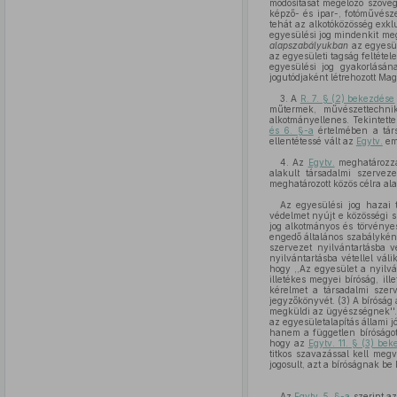
módosítását megelőző szöveg
képző- és ipar-, fotóművésze
tehát az alkotóközösség exkl
egyesülési jog mindenkit meg
alapszabályukban
az egyesül
az egyesületi tagság feltétel
egyesülési jog gyakorlásá
jogutódjaként létrehozott Ma
3. A
R. 7. § (2) bekezdése
műtermek, művészettechni
alkotmányellenes. Tekintett
és 6. §-a
értelmében a társ
ellentétessé vált az
Egytv.
eml
4. Az
Egytv.
meghatározza 
alakult társadalmi szerve
meghatározott közös célra ala
Az egyesülési jog hazai 
védelmet nyújt e közösségi 
jog alkotmányos és törvénye
engedő általános szabályként
szervezet nyilvántartásba v
nyilvántartásba vétellel váli
hogy ,,Az egyesület a nyilvá
illetékes megyei bíróság, ill
kérelmet a társadalmi szerv
jegyzőkönyvét. (3) A bíróság 
megküldi az ügyészségnek''.
az egyesületalapítás állami 
hanem a független bíróságot 
hogy az
Egytv. 11. § (3) be
titkos szavazással kell meg
jogosult, azt a bíróságnak be 
Az
Egytv. 5. §-a
szerint az