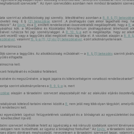
meghatározott szervezete''. Az ilyen szerveződés azonban nem minősül társadalmi szervez
lata szerint az alkotóközösség jogi személy, létesítéséhez azonban a
R. 8. § (1) bekezdés
követeli meg. E §
(2) bekezdése
szerint ,,A jóváhagyás csak akkor tagadható meg, ha 
tközik''. Az
Egytv.
és a
R.
említett rendelkezései összevetéséből megállapítható, hogy a
R.
a
yásához köti, a Művelődési és Közoktatási Minisztérium jóváhagyásával létrehozott alk
zésével ruházza fel jogi személyiséggel. A
R. 10. §-a
azt is megállapítja, hogy az alko
zeti vezető) vagy a taggyűlés által megbízott más tag látja el. A vázoltak alapján a
R. 8. 
ekezdésével
, valamint
15. §-a (1), (2) és (3) bekezdésével
, ezért alkotmányellenesek.
et tartalmazza:
egfőbb szerve a taggyűlés. Az alkotóközösség működését — a
8. § (1) bekezdés
szerinti jóvá
yűlés elfogadta.
almaznia kell:
eti felépítését és működési feltételeit,
ezésére és megszűnésére, a tagok jogaira és kötelezettségeire vonatkozó rendelkezéseket''
pontja szerint alkotmányellenes a
R. 9. §-a
is, mert
kezdése
alapján a társadalmi szervezet alapszabályát már az alakulási eljárás összetevőj
abályának kötelező tartalmi elemei között a
R.
nem jelöl meg több olyan tárgykört, amelyrő
l rendelkezni kell.
az egyesületek ügyészi felügyeletének szabályait és a bíróságnak az egyesületekkel ös
 következőket írja elő.
sadalmi szervezet működése felett az ügyészség a reá irányuló szabályok szerint törvényess
képpen nem biztosítható, az ügyész a bírósághoz fordulhat.'' Az
Egytv.
a társadalmi szer
ges állami döntések meghozatalát, nevezetesen a társadalmi szervezet tagjai, valamint a