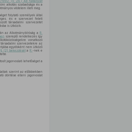
/1992. (V. 26.) AB határozat
almi alkotás szabadsága és a
otmányos védelem illeti meg.
éget folytató személyek által
éges, és e szervezet felett
ozott társadalmi szervezetet
rásba is ütközik.
pján az Alkotmánybíróság a
R.
ben
szereplő rendelkezés így
kotóközösségekre vonatkozó
 társadalmi szervezetekre az
tjába egyébként nem ütköző
. § (2) bekezdését
a
R.
-nek e
ette.
osít jogorvoslati lehetőséget a
laltak szerint az előbbiekben
ó döntése elleni jogorvoslat