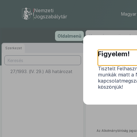
Nemzeti
Magyar 
Jogszabálytár
Ugrás
Oldalmenü
a
tartalomra
Szerkezet
Figyelem!
Tisztelt Felhasz
27/1993. (IV. 29.) AB határozat
munkák miatt a 
kapcsolatmegsza
köszönjük!
Az Alkotmánybíróság jogsz