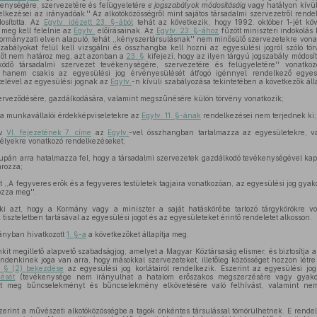
kenységére, szervezetére és felügyeletére
e jogszabályok módosításáig
vagy hatályon kívül
lkezései az irányadóak.'' Az alkotóközösségről mint sajátos társadalmi szervezetről rend
sította. Az
Egytv. idézett 23. §-ából
tehát az következik, hogy 1992. október 1-jét kö
 meg kell felelnie az
Egytv.
előírásainak. Az
Egytv. 23. §-ához
fűzött miniszteri indokolás 
rmányzati elven alapuló, tehát ,,kényszertársulásnak'' nem minősülő szervezetekre vonat
zabályokat felül kell vizsgálni és összhangba kell hozni az egyesülési jogról szóló tör
dőt nem határoz meg, azt azonban a
23. §
kifejezi, hogy az ilyen tárgyú jogszabály módosí
űködő társadalmi szervezet tevékenységére, szervezetére és felügyeletére'' vonatk
, hanem csakis az egyesülési jog érvényesülését átfogó igénnyel rendelkező egyesü
elével az egyesülési jognak az
Egytv.
-n kívüli szabályozása tekintetében a következők áll
rveződésére, gazdálkodására, valamint megszűnésére külön törvény vonatkozik;
a munkavállalói érdekképviseletekre az
Egytv. 11. §-ának
rendelkezései nem terjednek ki;
yv
VI. fejezetének 7. címe
az
Egytv.
-vel összhangban tartalmazza az egyesületekre, v
mélyekre vonatkozó rendelkezéseket;
pán arra hatalmazza fel, hogy a társadalmi szervezetek gazdálkodó tevékenységével kap
ározza;
t ,,A fegyveres erők és a fegyveres testületek tagjaira vonatkozóan, az egyesülési jog gyako
ozza meg''.
i azt, hogy a Kormány vagy a miniszter a saját hatáskörébe tartozó tárgykörökre v
tiszteletben tartásával az egyesülési jogot és az egyesületeket érintő rendeletet alkosson.
ányban hivatkozott
1. §-a
a következőket állapítja meg.
kit megillető alapvető szabadságjog, amelyet a Magyar Köztársaság elismer, és biztosítja 
indenkinek joga van arra, hogy másokkal szervezeteket, illetőleg közösséget hozzon lét
. § (2) bekezdése
az egyesülési jog korlátairól rendelkezik. Eszerint az egyesülési jo
ését
(tevékenysége nem irányulhat a hatalom erőszakos megszerzésére vagy gyakorlá
that meg bűncselekményt és bűncselekmény elkövetésére való felhívást, valamint ne
zerint a művészeti alkotóközösségbe a tagok önkéntes társulással tömörülhetnek. E rend