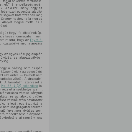
 tagjai önkéntes társulással
etnek''. E rendelkezés révén
k ki. Az a körülmény, hogy az
 létrehozott egyesület alapítói
dottságokat határozzanak meg
ag törvény határozhatja meg az
Alapját megszüntette és a
röket.
gük tárgyi feltételeinek (pl.
rendelkezés önmagában nem
lamint arra, hogy az
Egytv. 3.
k jogszabályi meghatározása
gy az egyesülési jog alapján
működés, az alapszabályban
enység.
, hogy a
bíróság
nem csupán
s közreműködik az egyesülési
ől eltekintve — kivételt nem
artásba vételét. A társadalmi
ek. A társadalmi szervezet a
a
Ptk. 58. § (2) bekezdése
is,
ervezetet a székhelye szerint
ilvántartásba vételre irányuló
zabályt és az alakuló gyűlés
sba vételről szóló határozatot
jog jellegét, egyrészt kizárja
re nem közigazgatási szervet,
ató figyelmen kívül az sem,
ltérő rendelkezése hiányában
épviseletére új személy lesz
es, vagy nincs nyilvántartott