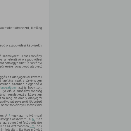
ezeteket létrehozni, illetőleg
lévő országgyűlési képviselők
ó szabályokat is csak törvény
oz a jelenlévő országgyűlési
hozható egyesület (a törvényi
szűnésére vonatkozó alapvető
ggés az alapjogokkal követeli
llapítása csakis törvényben
 esetében azonban elegendő a
atározatában
azt is, hogy ,,ott,
rja elő, a minősített többség
mányi rendelkezés közvetlen
ozza meg. Valamely alapjogról
szabályokat egyszerű többségű
 hozott törvénnyel módosítani
tes. A
R.
-nek az indítvánnyal
zükséges összevetni a
R.
-t az
e, az egyesület felügyeletére
k és az azt módosító
Rm.
-nek
n létesített, illetőleg működő