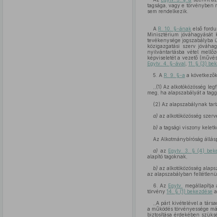
tagsága, vagy e törvényben 
sem rendelkezik.
A
R. 10. §-ának
első fordu
Minisztérium jóváhagyását 
tevékenysége jogszabályba ü
közigazgatási szerv jóváhag
nyilvántartásba vétel mellő
képviseletét a vezető (művés
Egytv. 4. §-ával
,
11. § (3) b
5. A
R. 9. §-a
a következők
,,(1) Az alkotóközösség l
meg, ha alapszabályát a tagg
(2) Az alapszabálynak tart
a)
az alkotóközösség szervez
b)
a tagsági viszony keletk
Az Alkotmánybíróság állás
a)
az
Egytv. 3. § (4) be
alapító tagoknak,
b)
az alkotóközösség alapsz
az alapszabályban feltétlenü
6. Az
Egytv.
megállapítja 
törvény
14. § (1) bekezdése
a
,,A párt kivételével a tár
a működés törvényessége más
biztosítása érdekében szüksé