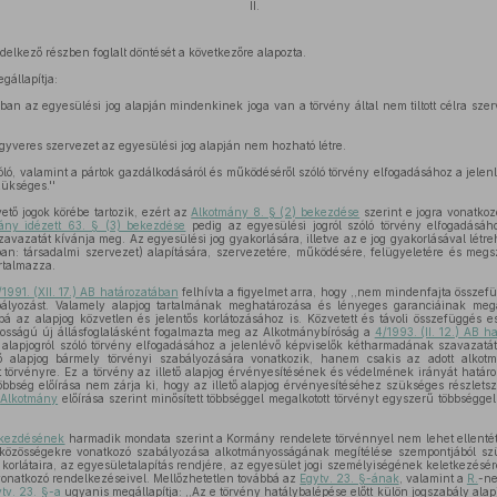
II.
elkező részben foglalt döntését a következőre alapozta.
gállapítja:
ban az egyesülési jog alapján mindenkinek joga van a törvény által nem tiltott célra szerv
 fegyveres szervezet az egyesülési jog alapján nem hozható létre.
zóló, valamint a pártok gazdálkodásáról és működéséről szóló törvény elfogadásához a jelen
ükséges.''
ető jogok körébe tartozik, ezért az
Alkotmány 8. § (2) bekezdése
szerint e jogra vonatkoz
ány idézett 63. § (3) bekezdése
pedig az egyesülési jogról szóló törvény elfogadásáh
vazatát kívánja meg. Az egyesülési jog gyakorlására, illetve az e jog gyakorlásával létre
ban: társadalmi szervezet) alapítására, szervezetére, működésére, felügyeletére és meg
rtalmazza.
1991. (XII. 17.) AB határozatában
felhívta a figyelmet arra, hogy ,,nem mindenfajta összefü
ályozást. Valamely alapjog tartalmának meghatározása és lényeges garanciáinak megá
bbá az alapjog közvetlen és jelentős korlátozásához is. Közvetett és távoli összefüggés
ontosságú új állásfoglalásként fogalmazta meg az Alkotmánybíróság a
4/1993. (II. 12.) AB h
alapjogról szóló törvény elfogadásához a jelenlévő képviselők kétharmadának szavazatát í
 alapjog bármely törvényi szabályozására vonatkozik, hanem csakis az adott alkot
 törvényre. Ez a törvény az illető alapjog érvényesítésének és védelmének irányát határ
többség előírása nem zárja ki, hogy az illető alapjog érvényesítéséhez szükséges részlet
z
Alkotmány
előírása szerint minősített többséggel megalkotott törvényt egyszerű többséggel
ekezdésének
harmadik mondata szerint a Kormány rendelete törvénnyel nem lehet ellenté
tóközösségekre vonatkozó szabályozása alkotmányosságának megítélése szempontjából s
 korlátaira, az egyesületalapítás rendjére, az egyesület jogi személyiségének keletkezésér
onatkozó rendelkezéseivel. Mellőzhetetlen továbbá az
Egytv. 23. §-ának
, valamint a
R.
-ne
tv. 23. §-a
ugyanis megállapítja: ,,Az e törvény hatálybalépése előtt külön jogszabály alapjá