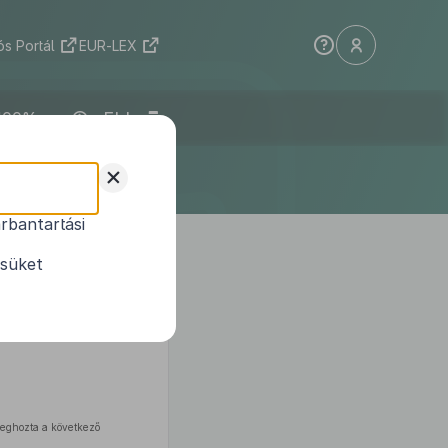
s Portál
EUR-LEX
ELI
+
rbantartási
ésüket
meghozta a következő