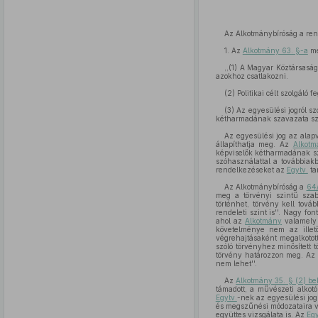
Az Alkotmánybíróság a rend
1. Az
Alkotmány 63. §-a
me
,,(1) A Magyar Köztársaság
azokhoz csatlakozni.
(2) Politikai célt szolgáló
(3) Az egyesülési jogról s
kétharmadának szavazata sz
Az egyesülési jog az alapv
állapíthatja meg. Az
Alkotm
képviselők kétharmadának sza
szóhasználattal a továbbiak
rendelkezéseket az
Egytv.
ta
Az Alkotmánybíróság a
64/
meg a törvényi szintű szab
történhet, törvény kell tová
rendeleti szint is''. Nagy f
ahol az
Alkotmány
valamely 
követelménye nem az illető
végrehajtásaként megalkotott
szóló törvényhez minősített 
törvény határozzon meg. A
nem lehet''.
Az
Alkotmány 35. § (2) b
támadott, a művészeti alko
Egytv.
-nek az egyesülési jog
és megszűnési módozataira v
együttes vizsgálata is. Az
Egy