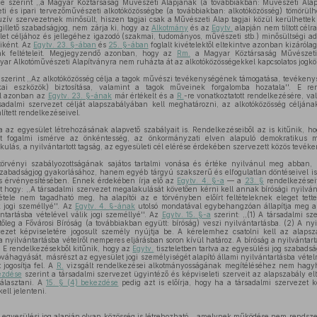
e szerint ,,a Magyar Köztársaság Művészeti Alapjának (a továbbiakban: Művészeti Alap)
ti és ipari tervezőművészeti alkotóközösségbe (a továbbiakban: alkotóközösség) tömörülh
uzív szervezetnek minősült, hiszen tagjai csak a Művészeti Alap tagjai közül kerülhette
illető szabadságjog, nem zárja ki, hogy az
Alkotmány
és az
Egytv.
alapján nem tiltott célra
et céljához és jellegéhez igazodó (szakmai, tudományos, művészeti stb.) minősültségi a
eiként. Az
Egytv. 23. §-ában
és
25. §-ában
foglalt kivételektől eltekintve azonban kizáról
nak feltételeit. Megjegyzendő azonban, hogy az
Rm.
a Magyar Köztársaság Művészeti 
gyar Alkotóművészeti Alapítványra nem ruházta át az alkotóközösségekkel kapcsolatos jogkö
szerint ,,Az alkotóközösség célja a tagok művészi tevékenységének támogatása, tevékenysé
kai eszközök) biztosítása, valamint a tagok műveinek forgalomba hozatala''. E 
el azonban az
Egytv. 23. §-ának
már értékelt és a
R.
-re vonatkoztatott rendelkezésére, va
adalmi szervezet célját alapszabályában kell meghatározni, az alkotóközösség céljána
ített rendelkezéseivel.
az egyesület létrehozásának alapvető szabályait is. Rendelkezéseiből az is kitűnik, ho
zet fogalmi ismérve az önkéntesség, az önkormányzati elven alapuló demokratikus 
kulás, a nyilvántartott tagság, az egyesületi cél elérése érdekében szervezett közös tevék
törvényi szabályozottságának sajátos tartalmi vonása és értéke nyilvánul meg abban
szabadságjog gyakorlásához, hanem egyéb tárgyú szakszerű és elfogulatlan döntéseivel i
s érvényesítésében. Ennek érdekében írja elő az
Egytv. 4. §-a
— a
23. §
rendelkezéseit
 hogy: ,,A társadalmi szervezet megalakulását követően kérni kell annak bírósági nyilvánt
étele nem tagadható meg, ha alapítói az e törvényben előírt feltételeknek eleget tett
k jogi személlyé''. Az
Egytv. 4. §-ának
utolsó mondatával egybehangzóan állapítja meg 
ntartásba vételével válik jogi személlyé''. Az
Egytv. 15. §-a
szerint: ,,(1) A társadalmi sz
etőleg a Fővárosi Bíróság (a továbbiakban együtt: bíróság) veszi nyilvántartásba. (2) A ny
ezet képviseletére jogosult személy nyújtja be. A kérelemhez csatolni kell az alaps
a nyilvántartásba vételről nemperes eljárásban soron kívül határoz. A bíróság a nyilvántartá
 E rendelkezésekből kitűnik, hogy az
Egytv.
tiszteletben tartva az egyesülési jog szabadság
jóváhagyását, másrészt az egyesület jogi személyiségét alapító állami nyilvántartásba vétel
jogosítja fel. A
R.
vizsgált rendelkezései alkotmányosságának megítéléséhez nem hagyh
kezdése
szerint a társadalmi szervezet ügyintéző és képviseleti szerveit az alapszabály e
választani. A
15. § (4) bekezdése
pedig azt is előírja, hogy ha a társadalmi szervezet k
kell jelenteni.
 egyesülési jog alapján olyan közösség is létrehozható, ,,amelynek működése nem rendszer