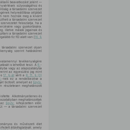
 állami beavatkozást jelent —
nysértések súlyosságához és
íróság a társadalmi szervezet
gének helyreállítása céljából
óan nem hoznák meg a kívánt
theti a társadalmi szervezet
szervezetet feloszlatja, ha a
rzésére vagy gyakorlására,
eg, illetve mások jogainak és
apítani a társadalmi szervezet
galább tíz fő) alatt van [
16. §
a társadalmi szervezet olyan
kenység szerint hatáskörrel
 valamennyi tevékenységére
atását is lehetővé teszi. A
R.
-
bályba vagy az alapszabályba
zerint az egyesülési jog mint
és
17. §-át
sérti a
R. 11. § (3)
R.
-nek ez a rendelkezése a
et biztosít, amelyet az
Egytv.
n részletesen meghatározott
sítette. Alkotmányellenes és
apszabályban meghatározottak
t az
Egytv.
kifejezetten előír,
túl — a társadalmi szervezet
dományos és művészeti élet
fejtett állásfoglalását, amely