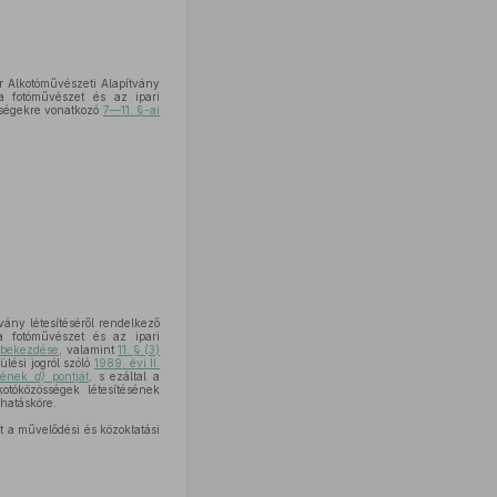
 Alkotóművészeti Alapítvány
a fotóművészet és az ipari
sségekre vonatkozó
7—11. §-ai
ány létesítéséről rendelkező
a fotóművészet és az ipari
) bekezdése
, valamint
11. § (3)
lési jogról szóló
1989. évi II.
ésének
d)
pontját
, s ezáltal a
otóközösségek létesítésének
hatásköre.
 a művelődési és közoktatási