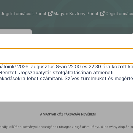
Jogi Információs Portál
Magyar Közlöny Portál
Céginformáció
1
27/1993. (IV. 29.) AB határozat
nálóink! 2026. augusztus 8-án 22:00 és 22:30 óra között ka
Nemzeti Jogszabálytár szolgáltatásában átmeneti
kadásokra lehet számítani. Szíves türelmüket és megért
Hatályos: 1993. 04. 29. – 2013. 03. 31.
A MAGYAR KÖZTÁRSASÁG NEVÉBEN!
abályi előírás alkotmányellenességének utólagos vizsgálatára irányuló indítvány alapján 