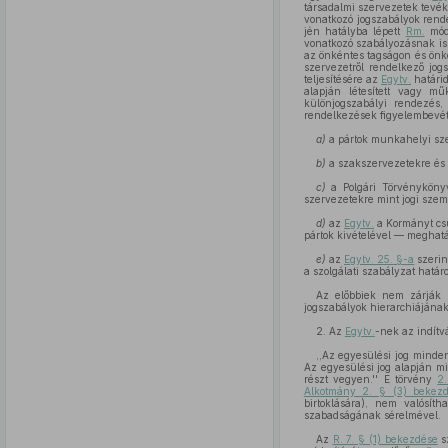
társadalmi szervezetek tevé
vonatkozó jogszabályok rende
jén hatályba lépett
Rm.
módo
vonatkozó szabályozásnak is
az önkéntes tagságon és önko
szervezetről rendelkező jogs
teljesítésére az
Egytv.
határi
alapján létesített vagy m
különjogszabályi rendezés
rendelkezések figyelembevét
a)
a pártok munkahelyi sze
b)
a szakszervezetekre és 
c)
a Polgári Törvénykön
szervezetekre mint jogi sze
d)
az
Egytv.
a Kormányt csu
pártok kivételével — meghat
e)
az
Egytv. 25. §-a
szerin
a szolgálati szabályzat határ
Az előbbiek nem zárják k
jogszabályok hierarchiájának 
2. Az
Egytv.
-nek az indítv
,,Az egyesülési jog minden
Az egyesülési jog alapján m
részt vegyen.'' E törvény
2
Alkotmány 2. § (3) bekezd
birtoklására), nem valósí
szabadságának sérelmével.
Az
R. 7. § (1) bekezdése
s