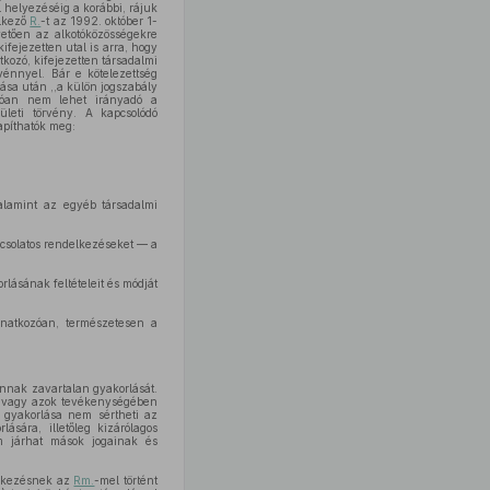
 helyezéséig a korábbi, rájuk
elkező
R.
-t az 1992. október 1-
vetően az alkotóközösségekre
kifejezetten utal is arra, hogy
kozó, kifejezetten társadalmi
vénnyel. Bár e kötelezettség
tása után ,,a külön jogszabály
ozóan nem lehet irányadó a
leti törvény. A kapcsolódó
apíthatók meg:
alamint az egyéb társadalmi
csolatos rendelkezéseket — a
rlásának feltételeit és módját
onatkozóan, természetesen a
annak zavartalan gyakorlását.
re vagy azok tevékenységében
g gyakorlása nem sértheti az
sára, illetőleg kizárólagos
m járhat mások jogainak és
elkezésnek az
Rm.
-mel történt