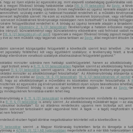
arra, hogy az ilyen eljárás az egyesülési jog, mint alapvető szabadságjog gyakorlásába való
k a megyei (fővárosi) bíróság hatáskörébe utalja [
16. § (1) bekezdés
]. Az
Egytv.
a törvé
ehetőségeket biztosít a bíróság számára. Ennek megfelelően az ügyész keresete alapján a b
semmisítheti, szükség esetén új határozat hozatalát rendelheti el, a működés törvényessé
 szervezet legfelsőbb szervét. Ha ezek az eszközök kevésnek bizonyulnak, vagy várhat
 szervezet működésének törvényessége másképpen nem biztosítható'') a bíróság felfüggesz
őrzésére felügyelőbiztost rendelhet ki. A bíróság az ügyész keresete alapján a társadalmi 
ése sérti az
Alkotmány 2. § (3) bekezdését
(tevékenysége a hatalom erőszakos megsze
lására irányul), bűncselekményt vagy bűncselekmény elkövetésére való felhívást valósít m
r [
16. § (2) bekezdés
a)—d)
pont
]. Ugyancsak a megyei (fővárosi) bíróság jogosult megáll
gy éve az nem működik vagy tagjainak száma tartósan az
Egytv.
által megkívánt létszám (le
dalmi szervezet közigazgatási felügyeletét a következők szerint teszi lehetővé: ,,Ha 
et jogszabály feltételhez köt vagy egyébként szabályoz, e tevékenység felett, a tevé
tósági ellenőrzésre vonatkozó szabályok alkalmazásával felügyeletet gyakorol.''
oktatási miniszter számára nem hatósági szakfelügyeletet, hanem az alkotóközösség
i jogot biztosít, amely a
R. 11. § (3) bekezdésében
foglaltak szerint az alkotóközösség feloszl
fogásolt
11. § (3) bekezdése
szerint ugyanis ,,Ha az alkotóközösség tevékenysége jogsza
oktatási miniszter az alkotóközösséget feloszlathatja''. Az Alkotmánybíróság álláspontja s
yesülését és ezáltal az
Egytv. 14. § (1) bekezdését
,
16. § (2) bekezdésének
d)
pontját
elő, hogy az alkotóközösséget a művelődési és közoktatási miniszter feloszlathatja. A
niszternek az egyesülési jog érvényesülését korlátozó olyan súlyos beavatkozási lehetőség
kes megyei (fővárosi) bíróság is csak az ügyész keresete alapján, és csak az
Egytv.
-be
agy mindegyikének fennállása esetén tehet meg.
otmánybíróság a
R. 11. § (3) bekezdését
is alkotmányellenesnek minősítette és megsemmi
lt a
R. 11. § (1) bekezdése
is, amely szerint ,,Az alkotóközösség működését tagjai — az al
ulásukkal biztosítják''. Ez az általános rendelkezés ugyanis nem biztosítja azt, ami
dalmi szervezet tartozásaiért saját vagyonával felel. A tagok — a tagdíj megfizetésén 
al nem felelnek''.
endelkező részben foglalt döntése megalkotásakor tekintettel volt a következőkre is.
1) bekezdése
szerint ,,a Magyar Köztársaság tiszteletben tartja és támogatja a tu
nybíróság a
4/1993. (II. 12.) AB határozatában
megerősítette azt a már több határozatában ki