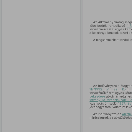
Az Alkotmánybíróság megá
létesítéséről rendelkező
117
tervezőművészet egyes kérdé
alkotmányellenesek, ezért e
A megsemmisített rendelke
Az indítványozó a Magyar 
117/1992. (VII. 29.) Korm.
tervezőművészet egyes kérdé
bekezdése
alkotmányelleness
törvény (a továbbiakban: E
jogalkotásról szóló
1987. év
jóváhagyására, valamint tev
Az indítványozó az
Alkotm
miniszternek az alkotóközössé