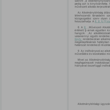
szerint ,,a véleménynyilvání
pedig azt is kinyilvánította
művészeti alkotás terjesztés
Az Alkotmánybíróság állásp
létrehozandó társadalmi sz
közigazgatási szerv olyan á
feloszlathatja. A
R. 8. § (1) 
8. A
R.
,,Művészeti Alkotó
értékelt §-ainak egyetlen k
hangzik: ,,Az alkotóközös
valamennyi egyéb rendelkezé
Egytv.
rendelkezései alkalm
megállapításának hatályban
határozat rendelkező részéb
9. Az indítványozó az alko
művelődési és közoktatási mi
Mivel az Alkotmánybírósá
megfogalmazott indokolással 
hiányával összefüggő indítv
Alkotmánybírósági ügyszá