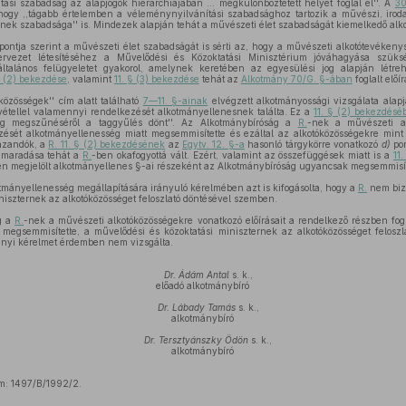
tási szabadság az alapjogok hierarchiájában ... megkülönböztetett helyet foglal el''. A
30
, hogy ,,tágabb értelemben a véleménynyilvánítási szabadsághoz tartozik a művészi, irod
ének szabadsága'' is. Mindezek alapján tehát a művészeti élet szabadságát kiemelkedő alk
ontja szerint a művészeti élet szabadságát is sérti az, hogy a művészeti alkotótevékenys
ervezet létesítéséhez a Művelődési és Közoktatási Minisztérium jóváhagyása szüks
ltalános felügyeletet gyakorol, amelynek keretében az egyesülési jog alapján létreh
és (2) bekezdése
, valamint
11. § (3) bekezdése
tehát az
Alkotmány 70/G. §-ában
foglalt előí
közösségek'' cím alatt található
7—11. §-ainak
elvégzett alkotmányossági vizsgálata ala
ivétellel valamennyi rendelkezését alkotmányellenesnek találta. Ez a
11. § (2) bekezdésé
ség megszűnéséről a taggyűlés dönt''. Az Alkotmánybíróság a
R.
-nek a művészeti al
sét alkotmányellenesség miatt megsemmisítette és ezáltal az alkotóközösségekre mint
azandók, a
R. 11. § (2) bekezdésének
az
Egytv. 12. §-a
hasonló tárgykörre vonatkozó
d)
pon
 maradása tehát a
R.
-ben okafogyottá vált. Ezért, valamint az összefüggések miatt is a
11
en megjelölt alkotmányellenes §-ai részeként az Alkotmánybíróság ugyancsak megsemmisít
tmányellenesség megállapítására irányuló kérelmében azt is kifogásolta, hogy a
R.
nem bizt
niszternek az alkotóközösséget feloszlató döntésével szemben.
g a
R.
-nek a művészeti alkotóközösségekre vonatkozó előírásait a rendelkező részben fog
megsemmisítette, a művelődési és közoktatási miniszternek az alkotóközösséget feloszlat
ányi kérelmet érdemben nem vizsgálta.
Dr. Ádám Antal
s. k.,
előadó alkotmánybíró
Dr. Lábady Tamás
s. k.,
alkotmánybíró
Dr. Tersztyánszky Ödön
s. k.,
alkotmánybíró
m: 1497/B/1992/2.