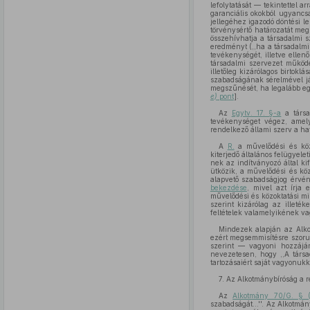
lefolytatását — tekintettel 
garanciális okokból ugyancsa
jellegéhez igazodó döntési l
törvénysértő határozatát meg
összehívhatja a társadalmi
eredményt (,,ha a társadalmi
tevékenységét, illetve ellen
társadalmi szervezet működ
illetőleg kizárólagos birtok
szabadságának sérelmével já
megszűnését, ha legalább e
e)
pont
].
Az
Egytv. 17. §-a
a társa
tevékenységet végez, amely
rendelkező állami szerv a ha
A
R.
a művelődési és köz
kiterjedő általános felügyelet
nek az indítványozó által ki
ütközik, a művelődési és köz
alapvető szabadságjog érvén
bekezdése
, mivel azt írja 
művelődési és közoktatási mi
szerint kizárólag az illeté
feltételek valamelyikének v
Mindezek alapján az Alk
ezért megsemmisítésre szoru
szerint — vagyoni hozzájár
nevezetesen, hogy ,,A társa
tartozásaiért saját vagyonukk
7. Az Alkotmánybíróság a r
Az
Alkotmány 70/G. § (
szabadságát...''. Az Alkotmá