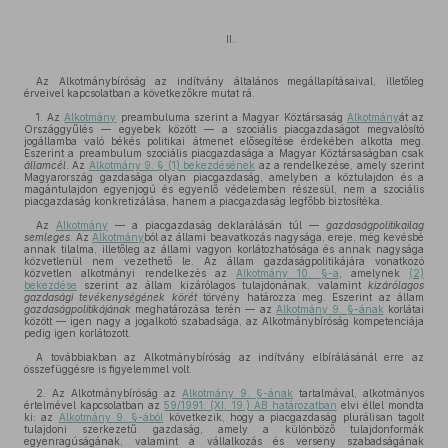
II.
Az Alkotmánybíróság az indítvány általános megállapításaival, illetőleg
érveivel kapcsolatban a következőkre mutat rá.
1. Az
Alkotmány
preambuluma szerint a Magyar Köztársaság
Alkotmány
át az
Országgyűlés — egyebek között — a szociális piacgazdaságot megvalósító
jogállamba való békés politikai átmenet elősegítése érdekében alkotta meg.
Eszerint a preambulum szociális piacgazdasága a Magyar Köztársaságban csak
államcél
. Az
Alkotmány 9. § (1) bekezdésének
az a rendelkezése, amely szerint
Magyarország gazdasága olyan piacgazdaság, amelyben a köztulajdon és a
magántulajdon egyenjogú és egyenlő védelemben részesül, nem a szociális
piacgazdaság konkretizálása, hanem a piacgazdaság legfőbb biztosítéka.
Az
Alkotmány
— a piacgazdaság deklarálásán túl —
gazdaságpolitikailag
semleges
. Az
Alkotmány
ból az állami beavatkozás nagysága, ereje, még kevésbé
annak tilalma, illetőleg az állami vagyon korlátozhatósága és annak nagysága
közvetlenül nem vezethető le. Az állam gazdaságpolitikájára vonatkozó
közvetlen alkotmányi rendelkezés az
Alkotmány 10. §-a
, amelynek
(2)
bekezdése
szerint az állam kizárólagos tulajdonának, valamint
kizárólagos
gazdasági tevékenységének körét
törvény határozza meg. Eszerint az állam
gazdaságpolitikájának
meghatározása terén — az
Alkotmány 9. §-ának
korlátai
között — igen nagy a jogalkotó szabadsága, az Alkotmánybíróság kompetenciája
pedig igen korlátozott.
A továbbiakban az Alkotmánybíróság az indítvány elbírálásánál erre az
összefüggésre is figyelemmel volt.
2. Az Alkotmánybíróság az
Alkotmány 9. §-ának
tartalmával, alkotmányos
értelmével kapcsolatban az
59/1991. (XI. 19.) AB határozatban
elvi éllel mondta
ki: az
Alkotmány 9. §-ából
következik, hogy a piacgazdaság plurálisan tagolt
tulajdoni szerkezetű gazdaság, amely a különböző tulajdonformák
egyenragúságának, valamint a vállalkozás és verseny szabadságának