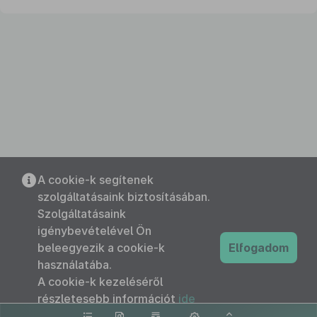
A cookie-k segítenek
szolgáltatásaink biztosításában.
Szolgáltatásaink
igénybevételével Ön
beleegyezik a cookie-k
Elfogadom
használatába.
A cookie-k kezeléséről
részletesebb információt
ide
kattintva olvashat.