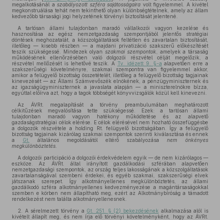
megalkotásánál a
szabályozott szféra sajátosságaira
volt figyelemmel. A kivétel
megkonstruálása tehát nem tekinthető olyan különbségtételnek, amely az állam
kedvezőbb társasági jogi helyzetének törvényi biztosítását jelentené.
A tartósan állami tulajdonban maradó vállalkozói vagyon kezelése és
hasznosítása az egész nemzetgazdaság szempontjából jelentős stratégiai
döntések meghozatalát, a közszolgáltatások feltétlen és zavartalan biztosítását,
illetőleg — kisebb részben — a majdani privatizáció szakszerű előkészítését
teszik szükségessé. Mindezek olyan
szakmai szempontok
, amelyek a társaság
működésének ellenőrzésében való dolgozói részvétel célját megelőzik, a
részvétel mellőzését is lehetővé teszik. A
Tv. idézett 9. §-a
alapvetően erre a
szakszerűségi követelményre, szakmai szempontra van figyelemmel akkor,
amikor a felügyelő bizottság összetételét, illetőleg a felügyelő bizottság tagjainak
kinevezését — az Állami Számvevőszék elnökének, a pénzügyminiszternek és
az igazságügyminiszternek a javaslata alapján — a miniszterelnökre bízza,
egyúttal előírva azt, hogy a tagok többségét könyvvizsgálók közül kell kinevezni.
Az ÁVRt. megalapítását a törvény preambulumában meghatározott
célkitűzések megvalósítása tette szükségessé. Ezek: a tartósan állami
tulajdonban maradó vagyon hatékony működtetése és az alapvető
gazdaságstratégiai célok elérése. E célok elérésével nem hozható összefüggésbe
a dolgozók részvétele a holding Rt. felügyelő bizottságában. Így a felügyelő
bizottság tagjainak kizárólag szakmai szempontok szerinti kiválasztása és ennek
a
Gt.
általános megoldásától eltérő szabályozása
nem önkényes
megkülönböztetés.
A dolgozói participáció a dolgozói érdekvédelem egyik — de nem kizárólagos —
eszköze. Az ÁVRt. által irányított gazdálkodási szférában alapvetően
nemzetgazdasági szempontok, az ország teljes lakosságának a közszolgáltatások
zavartalanságával szembeni érdekei, és egyéb szakmai, szakszerűségi elvek
játszanak szerepet. Így alkotmányellenes megkülönböztetés, az állami
gazdálkodó szféra alkotmányellenes kedvezményezése a magántársaságokkal
szemben e körben nem állapítható meg, ezért az Alkotmánybíróság a támadott
rendelkezést nem találta alkotmányellenesnek.
2. A sérelmezett törvény a
Gt. 251. § (2) bekezdésének
alkalmazása alól is
kivételt állapít meg, és nem írja elő törvényi követelményként, hogy az ÁVRt.