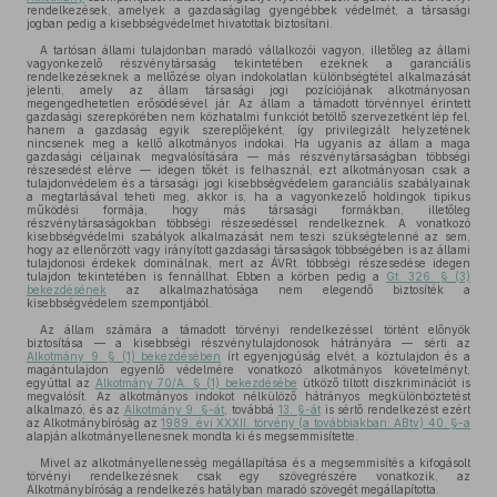
rendelkezések, amelyek a gazdaságilag gyengébbek védelmét, a társasági
jogban pedig a kisebbségvédelmet hivatottak biztosítani.
A tartósan állami tulajdonban maradó vállalkozói vagyon, illetőleg az állami
vagyonkezelő részvénytársaság tekintetében ezeknek a garanciális
rendelkezéseknek a mellőzése olyan indokolatlan különbségtétel alkalmazását
jelenti, amely az állam társasági jogi pozíciójának alkotmányosan
megengedhetetlen erősödésével jár. Az állam a támadott törvénnyel érintett
gazdasági szerepkörében nem közhatalmi funkciót betöltő szervezetként lép fel,
hanem a gazdaság egyik szereplőjeként, így privilegizált helyzetének
nincsenek meg a kellő alkotmányos indokai. Ha ugyanis az állam a maga
gazdasági céljainak megvalósítására — más részvénytársaságban többségi
részesedést elérve — idegen tőkét is felhasznál, ezt alkotmányosan csak a
tulajdonvédelem és a társasági jogi kisebbségvédelem garanciális szabályainak
a megtartásával teheti meg, akkor is, ha a vagyonkezelő holdingok tipikus
működési formája, hogy más társasági formákban, illetőleg
részvénytársaságokban többségi részesedéssel rendelkeznek. A vonatkozó
kisebbségvédelmi szabályok alkalmazását nem teszi szükségtelenné az sem,
hogy az ellenőrzött vagy irányított gazdasági társaságok többségében is az állami
tulajdonosi érdekek dominálnak, mert az ÁVRt. többségi részesedése idegen
tulajdon tekintetében is fennállhat. Ebben a körben pedig a
Gt. 326. § (3)
bekezdésének
az alkalmazhatósága nem elegendő biztosíték a
kisebbségvédelem szempontjából.
Az állam számára a támadott törvényi rendelkezéssel történt előnyök
biztosítása — a kisebbségi részvénytulajdonosok hátrányára — sérti az
Alkotmány 9. § (1) bekezdésében
írt egyenjogúság elvét, a köztulajdon és a
magántulajdon egyenlő védelmére vonatkozó alkotmányos követelményt,
egyúttal az
Alkotmány 70/A. § (1) bekezdésébe
ütköző tiltott diszkriminációt is
megvalósít. Az alkotmányos indokot nélkülöző hátrányos megkülönböztetést
alkalmazó, és az
Alkotmány 9. §-át
, továbbá
13. §-át
is sértő rendelkezést ezért
az Alkotmánybíróság az
1989. évi XXXII. törvény (a továbbiakban: ABtv) 40. §-a
alapján alkotmányellenesnek mondta ki és megsemmisítette.
Mivel az alkotmányellenesség megállapítása és a megsemmisítés a kifogásolt
törvényi rendelkezésnek csak egy szövegrészére vonatkozik, az
Alkotmánybíróság a rendelkezés hatályban maradó szövegét megállapította.