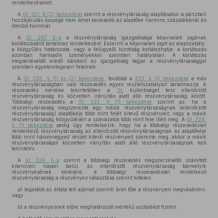
rendelkezéseket.
A
Gt. 251. § (2) bekezdése
szerint a részvénytársaság alapításakor a pénzbeli
hozzájárulás összege nem lehet kevesebb az alaptőke harminc százalékánál és
ötmillió forintnál.
A
Gt. 287. §-a
a részvénytársaság igazgatósága képviseleti jogának
korlátozásáról tartalmaz rendelkezést. Eszerint a képviseleti jogot az alapszabály,
a közgyűlés határozata, vagy a felügyelő bizottság korlátozhatja; a korlátozás
azonban harmadik személyekkel szemben hatálytalan. A korlátozás
megsértéséből eredő károkért az igazgatóság tagjai a részvénytársasággal
szemben egyetemlegesen felelnek.
A
Gt. 326. § (1) és (2) bekezdése
, továbbá a
329. § (1) bekezdése
a más
részvénytársaságban való részesedés egyes részletszabályait tartalmazza. A
részesedés mértéke tekintetében a
Gt.
különbséget tesz ellenőrzött
részvénytársaság és közvetlen irányítás alatt álló részvénytársaság között.
Többségi részesedés a
Gt. 323. § (1) bekezdése
szerint az, ha a
részvénytársaság megszerezte egy másik részvénytársaságnak (ellenőrzött
részvénytársaság) alaptőkéje több mint felét kitevő részvényeit, vagy a másik
részvénytársaság közgyűlésén a szavazatok több mint fele illeti meg. A
Gt. 328.
§ (1) bekezdése
pedig úgy rendelkezik, hogy ha a többségi részesedéssel
rendelkező részvénytársaság az ellenőrzött részvénytársaságnak az alaptőkéje
több mint háromnegyed részét kitevő részvényeit szerezte meg, akkor a másik
részvénytársaságot közvetlen irányítás alatt álló részvénytársaságnak kell
tekintetni.
A
Gt. 326. §-a
szerint a többségi részesedés megszerzésétől számított
kilencven napon belül, az ellenőrzött részvénytársaság bármelyik
részvényesének kérésére, a többségi részesedéssel rendelkező
részvénytársaság a részvényes választása szerint köteles:
a)
legalább az általa tett ajánlat szerinti áron tőle a részvényeit megvásárolni,
vagy
b)
a részvényesnek előre meghatározott mértékű osztalékot fizetni.