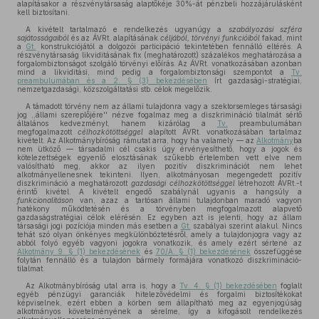
alapításakor a részvénytársaság alaptőkéje 30%-át pénzbeli hozzájárulásként
kell biztosítani.
A kivételt tartalmazó e rendelkezés ugyanúgy a
szabályozási szféra
sajátosságaiból
és az ÁVRt. alapításának
céljából, törvényi funkcióiból
fakad, mint
a
Gt.
konstrukciójától a dolgozói participáció tekintetében fennálló eltérés. A
részvénytársaság likviditásának fix (meghatározott) százalékos meghatározása a
forgalombiztonságot szolgáló törvényi előírás. Az ÁVRt. vonatkozásában azonban
mind a likviditási, mind pedig a forgalombiztonsági szempontot a
Tv.
preambulumában és a 2. § (3) bekezdésében
írt gazdasági-stratégiai,
nemzetgazdasági, közszolgáltatási stb. célok megelőzik.
A támadott törvény nem az állami tulajdonra vagy a szektorsemleges társasági
jog ,,állami szereplőjére'' nézve fogalmaz meg a diszkrimináció tilalmát sértő
általános kedvezményt, hanem kizárólag a
Tv.
preambulumában
megfogalmazott
célhozkötöttséggel
alapított ÁVRt. vonatkozásában tartalmaz
kivételt. Az Alkotmánybíróság rámutat arra, hogy ha valamely — az
Alkotmány
ba
nem ütköző — társadalmi cél csakis úgy érvényesíthető, hogy a jogok és
kötelezettségek egyenlő elosztásának szűkebb értelemben vett elve nem
valósítható meg, akkor az ilyen pozitív diszkriminációt nem lehet
alkotmányellenesnek tekinteni. Ilyen, alkotmányosan megengedett pozitív
diszkrimináció a meghatározott
gazdasági célhozkötöttséggel
létrehozott ÁVRt.-t
érintő kivétel. A kivételt engedő szabálynál ugyanis a hangsúly a
funkcionalitáson
van, azaz a tartósan állami tulajdonban maradó vagyon
hatékony működtetésén és a törvényben megfogalmazott alapvető
gazdaságstratégiai célok elérésén. Ez egyben azt is jelenti, hogy az állam
társasági jogi pozíciója minden más esetben a
Gt.
szabályai szerint alakul. Nincs
tehát szó olyan önkényes megkülönböztetésről, amely a tulajdonjogra vagy az
abból folyó egyéb vagyoni jogokra vonatkozik, és amely ezért sértené az
Alkotmány 9. § (1) bekezdésének
és
70/A. § (1) bekezdésének
összefüggése
folytán fennálló és a tulajdon bármely formájára vonatkozó diszkrimináció-
tilalmat.
Az Alkotmánybíróság utal arra is, hogy a
Tv. 4. § (1) bekezdésében
foglalt
egyéb pénzügyi garanciák hitelezővédelmi és forgalmi biztosítékokat
képviselnek, ezért ebben a körben sem állapítható meg az egyenjogúság
alkotmányos követelményének a sérelme, így a kifogásolt rendelkezés