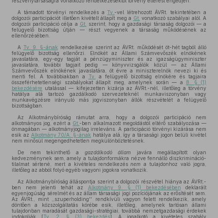
részvénytársaságra vonatkozó rendelkezésektől törvény eltérést engedjen.
A támadott törvényi rendelkezés a
Tv.
-vel létrehozott ÁVRt. tekintetében a
dolgozói participációt illetően kivételt állapít meg a
Gt.
vonatkozó szabályai alól. A
dolgozói participáció célja a
Gt.
szerint, hogy a gazdasági társaság dolgozói — a
felügyelő bizottság útján — részt vegyenek a társaság működésének az
ellenőrzésében.
A
Tv. 9. §-ának
rendelkezése szerint az ÁVRt. működését öt-hét tagból álló
felügyelő bizottság ellenőrzi. Elnökét az Állami Számvevőszék elnökének
javaslatára, egy-egy tagját a pénzügyminiszter és az igazságügyminiszter
javaslatára, további tagjait pedig — könyvvizsgálók közül — az Állami
Számvevőszék elnökének javaslatára, öt évre a miniszterelnök nevezi ki és
menti fel. A továbbiakban a
Tv.
a felügyelő bizottság elnökére és tagjaira
összeférhetetlenségi szabályokat állapít meg, amelynek során — a
8. § (1)
bekezdésére
utalással — kifejezetten kizárja az ÁVRt.-nél, illetőleg a törvény
hatálya alá tartozó gazdálkodó szervezeteknél munkaviszonyban vagy
munkavégzésre irányuló más jogviszonyban állók részvételét a felügyelő
bizottságban.
Az Alkotmánybíróság rámutat arra, hogy a dolgozói participáció nem
alkotmányos jog, ezért a
Gt.
-ben alkalmazott megoldástól eltérő szabályozása —
önmagában — alkotmányjogilag irreleváns. A participáció törvényi kizárása nem
esik az
Alkotmány 70/A. §-ának
hatálya alá, így a társasági jogon belüli kivétel
nem minősül megengedhetetlen megkülönböztetésnek.
De nem tekinthető a
gazdálkodó állam
javára megállapított olyan
kedvezménynek sem, amely a tulajdonformákra nézve fennálló diszkrimináció-
tilalmat sértené, mert a kivételes rendelkezés
nem
a tulajdonhoz való jogra,
illetőleg az abból folyó egyéb vagyoni jogokra vonatkozik.
Az Alkotmánybíróság álláspontja szerint a dolgozói részvétel hiánya az ÁVRt.-
ben nem jelenti tehát az
Alkotmány 9. § (1) bekezdésében
deklarált
egyenjogúság sérelmét és az állam társasági jogi pozíciójának az erősítését sem.
Az ÁVRt., mint ,,szuperholding'' rendkívüli vagyon felett rendelkezik, amely
döntően a közszolgáltatás körébe esik, illetőleg, amelynek tartósan állami
tulajdonban maradását gazdasági-stratégiai, továbbá nemzetgazdasági érdekek
indokolják [
Tv. 2. § (3) bekezdés
]. A jogalkotó a kivételes szabály