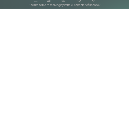
Szerkezet
Keresés
Megnyitottak
Eszköztár
Változások
Kapcsolat
Felhasználási feltételek
PDF
Akadálymentesítési nyilatkozat
Adatkezelési tájékoztató
©
A Nemzeti Jogszabálytárban elérhető szövegek