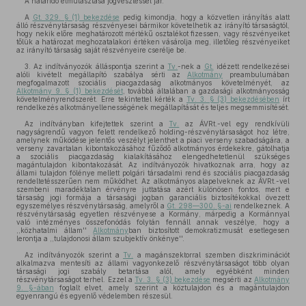
A határidő elmulasztása jogvesztéssel jár.
A
Gt. 329. § (1) bekezdése
pedig kimondja, hogy a közvetlen irányítás alatt
álló részvénytársaság részvényesei bármikor követelhetik az irányító társaságtól,
hogy nekik előre meghatározott mértékű osztalékot fizessen, vagy részvényeiket
tőlük a határozat meghozatalakori értéken vásárolja meg, illetőleg részvényeiket
az irányító társaság saját részvényeire cserélje be.
3. Az indítványozók álláspontja szerint a
Tv.
-nek a
Gt.
idézett rendelkezései
alóli kivételt megállapító szabálya sérti az
Alkotmány
preambulumában
megfogalmazott szociális piacgazdaság alkotmányos követelményét, az
Alkotmány 9. § (1) bekezdését
, továbbá általában a gazdasági alkotmányosság
követelményrendszerét. Erre tekintettel kérték a
Tv. 3. § (3) bekezdésében
írt
rendelkezés alkotmányellenességének megállapítását és teljes megsemmisítését.
Az indítványban kifejtettek szerint a
Tv.
az ÁVRt.-vel egy rendkívüli
nagyságrendű vagyon felett rendelkező holding-részvénytársaságot hoz létre,
amelynek működése jelentős veszélyt jelenthet a piaci verseny szabadságára, a
verseny zavartalan kibontakozásához fűződő alkotmányos érdekekre, gátolhatja
a szociális piacgazdaság kialakításához elengedhetetlenül szükséges
magántulajdon kibontakozását. Az indítványozók hivatkoznak arra, hogy az
állami tulajdon fölénye mellett polgári társadalmi rend és szociális piacgazdaság
rendeltetésszerűen nem működhet. Az alkotmányos alapelveknek az ÁVRt.-vel
szembeni maradéktalan érvényre juttatása azért különösen fontos, mert e
társaság jogi formája a társasági jogban garanciális biztosítékokkal övezett
egyszemélyes részvénytársaság, amelyről a
Gt. 298—300. §-ai
rendelkeznek. A
részvénytársaság egyetlen részvényese a Kormány, márpedig a Kormánnyal
való intézményes összefonódás folytán fennáll annak veszélye, hogy a
,,közhatalmi állam''
Alkotmány
ban biztosított demokratizmusát esetlegesen
lerontja a ,,tulajdonosi állam szubjektív önkénye''.
Az indítványozók szerint a
Tv.
a magánszektorral szemben diszkriminációt
alkalmazva mentesíti az állami vagyonkezelő részvénytársaságot több olyan
társasági jogi szabály betartása alól, amely egyébként minden
részvénytársaságot terhel. Ezzel a
Tv. 3. § (3) bekezdése
megsérti az
Alkotmány
9. §-ában
foglalt elvet, amely szerint a köztulajdon és a magántulajdon
egyenrangú és egyenlő védelemben részesül.