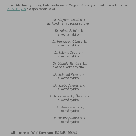
Az Alkotmánybíróság határozatának a Magyar Közlönyben való közzétételét az
ABtv 41. §-a
alapján rendelte el.
Dr. Sólyom László
s. k.,
az Alkotmánybíróság elnöke
Dr. Ádám Antal
s. k.,
alkotmánybíró
Dr. Herczegh Géza
s. k.,
alkotmánybíró
Dr. Kilényi Géza
s. k.,
alkotmánybíró
Dr. Lábady Tamás
s. k.,
előadó alkotmánybíró
Dr. Schmidt Péter
s. k.,
alkotmánybíró
Dr. Szabó András
s. k.,
alkotmánybíró
Dr. Tersztyánszky Ödön
s. k.,
alkotmánybíró
Dr. Vörös Imre
s. k.,
alkotmánybíró
Dr. Zlinszky János
s. k.,
alkotmánybíró
Alkotmánybírósági ügyszám: 1636/B/1992/3.