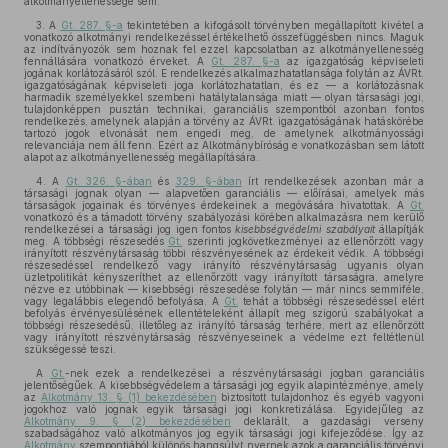
alkotmányellenessége sem.
3. A
Gt. 287. §-a
tekintetében a kifogásolt törvényben megállapított kivétel a
vonatkozó alkotmányi rendelkezéssel értékelhető összefüggésben nincs. Maguk
az indítványozók sem hoznak fel ezzel kapcsolatban az alkotmányellenesség
fennállására vonatkozó érveket. A
Gt. 287. §-a
az igazgatóság képviseleti
jogának korlátozásáról szól. E rendelkezés alkalmazhatatlansága folytán az ÁVRt.
igazgatóságának képviseleti joga korlátozhatatlan, és ez — a korlátozásnak
harmadik személyekkel szembeni hatálytalansága miatt — olyan társasági jogi,
tulajdonképpen pusztán technikai, garanciális szempontból azonban fontos
rendelkezés, amelynek alapján a törvény az ÁVRt. igazgatóságának hatáskörébe
tartozó jogok elvonását nem engedi meg, de amelynek alkotmányossági
relevanciája nem áll fenn. Ezért az Alkotmánybíróság e vonatkozásban sem látott
alapot az alkotmányellenesség megállapítására.
4. A
Gt. 326. §-ában
és
329. §-ában
írt rendelkezések azonban már a
társasági jognak olyan — alapvetően garanciális — előírásai, amelyek más
társaságok jogainak és törvényes érdekeinek a megóvására hivatottak. A
Gt.
vonatkozó és a támadott törvény szabályozási körében alkalmazásra nem kerülő
rendelkezései a társasági jog igen fontos
kisebbségvédelmi szabályait
állapítják
meg. A többségi részesedés
Gt.
szerinti jogkövetkezményei az ellenőrzött vagy
irányított részvénytársaság többi részvényesének az érdekeit védik. A többségi
részesedéssel rendelkező vagy irányító részvénytársaság ugyanis olyan
üzletpolitikát kényszeríthet az ellenőrzött vagy irányított társaságra, amelyre
nézve ez utóbbinak — kisebbségi részesedése folytán — már nincs semmiféle,
vagy legalábbis elegendő befolyása. A
Gt.
tehát a többségi részesedéssel elért
befolyás érvényesülésének ellentételeként állapít meg szigorú szabályokat a
többségi részesedésű, illetőleg az irányító társaság terhére, mert az ellenőrzött
vagy irányított részvénytársaság részvényeseinek a védelme ezt feltétlenül
szükségessé teszi.
A
Gt.
-nek ezek a rendelkezései a részvénytársasági jogban garanciális
jelentőségűek. A kisebbségvédelem a társasági jog egyik alapintézménye, amely
az
Alkotmány 13. § (1) bekezdésében
biztosított tulajdonhoz és egyéb vagyoni
jogokhoz való jognak egyik társasági jogi konkretizálása. Egyidejűleg az
Alkotmány 9. § (2) bekezdésében
deklarált, a gazdasági verseny
szabadságához való alkotmányos jog egyik társasági jogi kifejeződése. Így az
Alkotmány
szempontjából különös hangsúlyt nyernek azok a garanciális törvényi