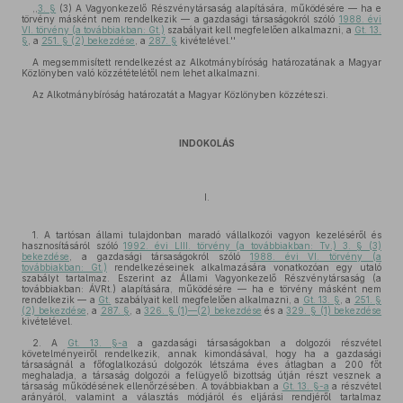
,,
3. §
(3) A Vagyonkezelő Részvénytársaság alapítására, működésére — ha e
törvény másként nem rendelkezik — a gazdasági társaságokról szóló
1988. évi
VI. törvény (a továbbiakban: Gt.)
szabályait kell megfelelően alkalmazni, a
Gt. 13.
§
, a
251. § (2) bekezdése
, a
287. §
kivételével.''
A megsemmisített rendelkezést az Alkotmánybíróság határozatának a Magyar
Közlönyben való közzétételétől nem lehet alkalmazni.
Az Alkotmánybíróság határozatát a Magyar Közlönyben közzéteszi.
INDOKOLÁS
I.
1. A tartósan állami tulajdonban maradó vállalkozói vagyon kezeléséről és
hasznosításáról szóló
1992. évi LIII. törvény (a továbbiakban: Tv.) 3. § (3)
bekezdése
, a gazdasági társaságokról szóló
1988. évi VI. törvény (a
továbbiakban: Gt.)
rendelkezéseinek alkalmazására vonatkozóan egy utaló
szabályt tartalmaz. Eszerint az Állami Vagyonkezelő Részvénytársaság (a
továbbiakban: ÁVRt.) alapítására, működésére — ha e törvény másként nem
rendelkezik — a
Gt.
szabályait kell megfelelően alkalmazni, a
Gt. 13. §
, a
251. §
(2) bekezdése
, a
287. §
, a
326. § (1)—(2) bekezdése
és a
329. § (1) bekezdése
kivételével.
2. A
Gt. 13. §-a
a gazdasági társaságokban a dolgozói részvétel
követelményeiről rendelkezik, annak kimondásával, hogy ha a gazdasági
társaságnál a főfoglalkozású dolgozók létszáma éves átlagban a 200 főt
meghaladja, a társaság dolgozói a felügyelő bizottság útján részt vesznek a
társaság működésének ellenőrzésében. A továbbiakban a
Gt. 13. §-a
a részvétel
arányáról, valamint a választás módjáról és eljárási rendjéről tartalmaz