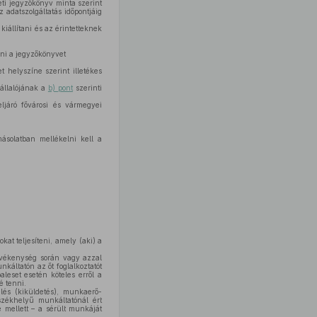
seti jegyzőkönyv minta szerint
 adatszolgáltatás időpontjáig
kiállítani és az érintetteknek
eni a jegyzőkönyvet
helyszíne szerint illetékes
állalójának a
b) pont
szerinti
ljáró fővárosi és vármegyei
solatban mellékelni kell a
at teljesíteni, amely (aki) a
evékenység során vagy azzal
káltatón az őt foglalkoztatót
leset esetén köteles erről a
é tenni.
elés (kiküldetés), munkaerő-
 székhelyű munkáltatónál ért
e mellett – a sérült munkáját