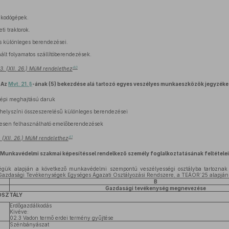
akodógépek.
i traktorok.
s különleges berendezései.
lt folyamatos szállítóberendezések.
40
3. (XII. 26.) MüM rendelethez
Az
Mvt. 21. §
-ának (5) bekezdése alá tartozó egyes veszélyes munkaeszközök jegyzéke
gépi meghajtású daruk
helyszíni összeszerelésű különleges berendezései
esen felhasználható emelőberendezések
41
 (XII. 26.) MüM rendelethez
Munkavédelmi szakmai képesítéssel rendelkező személy foglalkoztatásának feltételei
gük alapján a következő munkavédelmi szempontú veszélyességi osztályba tartoznak
 Gazdasági Tevékenységek Egységes Ágazati Osztályozási Rendszere, a TEÁOR’25 alapján
B
Gazdasági tevékenység megnevezése
 OSZTÁLY
Erdőgazdálkodás
Kivéve:
02.3 Vadon termő erdei termény gyűjtése
Szénbányászat