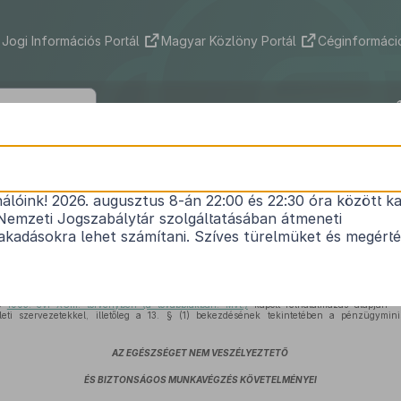
Jogi Információs Portál
Magyar Közlöny Portál
Céginformáció
5/1993. (XII. 26.) MüM rendelet
nálóink! 2026. augusztus 8-án 22:00 és 22:30 óra között ka
elemről szóló
1993. évi XCIII. törvény
egyes rende
Nemzeti Jogszabálytár szolgáltatásában átmeneti
végrehajtásáról
kadásokra lehet számítani. Szíves türelmüket és megért
Hatályos: 2025. 05. 01. –
ló
1993. évi XCIII. törvényben (a továbbiakban: Mvt.)
kapott felhatalmazás alapján —
leti szervezetekkel, illetőleg a 13. § (1) bekezdésének tekintetében a pénzügymin
AZ EGÉSZSÉGET NEM VESZÉLYEZTETŐ
ÉS BIZTONSÁGOS MUNKAVÉGZÉS KÖVETELMÉNYEI