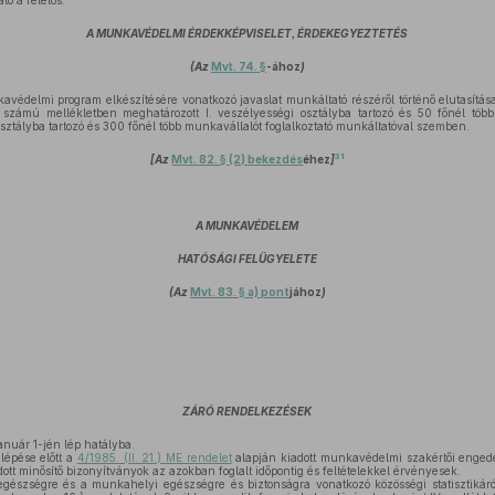
tó a felelős.
A MUNKAVÉDELMI ÉRDEKKÉPVISELET, ÉRDEKEGYEZTETÉS
(Az
Mvt. 74. §
-ához
)
édelmi program elkészítésére vonatkozó javaslat munkáltató részéről történő elutasítás
zámú mellékletben meghatározott I. veszélyességi osztályba tartozó és 50 főnél több 
osztályba tartozó és 300 főnél több munkavállalót foglalkoztató munkáltatóval szemben.
31
[Az
Mvt. 82. § (2) bekezdés
éhez
]
A MUNKAVÉDELEM
HATÓSÁGI FELÜGYELETE
(Az
Mvt. 83. § a) pont
jához
)
ZÁRÓ RENDELKEZÉSEK
anuár 1-jén lép hatályba.
lépése előtt a
4/1985. (II. 21.) ME rendelet
alapján kiadott munkavédelmi szakértői enged
ott minősítő bizonyítványok az azokban foglalt időpontig és feltételekkel érvényesek.
gészségre és a munkahelyi egészségre és biztonságra vonatkozó közösségi statisztikáró