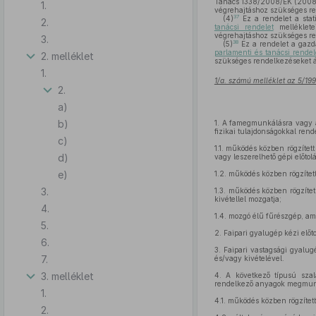
Tanács 1338/2008/EK (2008. d
1.
végrehajtáshoz szükséges re
37
(4)
Ez a rendelet a stat
2.
tanácsi rendelet
melléklete
végrehajtáshoz szükséges re
3.
38
(5)
Ez a rendelet a gazd
parlamenti és tanácsi rendel
2. melléklet
szükséges rendelkezéseket á
1.
1/a. számú melléklet az 5/199
2.
a)
b)
1.
A famegmunkálásra vagy a 
fizikai tulajdonságokkal ren
c)
1.1.
működés közben rögzített 
d)
vagy leszerelhető gépi előtol
e)
1.2.
működés közben rögzített
3.
1.3.
működés közben rögzített
kivétellel mozgatja;
4.
1.4.
mozgó élű fűrészgép, ame
5.
2.
Faipari gyalugép kézi előto
6.
3.
Faipari vastagsági gyalug
7.
és/vagy kivételével.
3. melléklet
4.
A következő típusú szala
rendelkező anyagok megmunká
1.
4.1.
működés közben rögzített 
2.