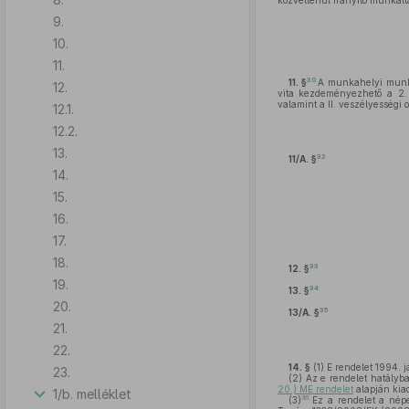
közvetlenül irányító munkálta
9.
10.
11.
30
11. §
A munkahelyi munkav
12.
vita kezdeményezhető a 2. s
valamint a II. veszélyességi 
12.1.
12.2.
13.
32
11/A. §
14.
15.
16.
17.
18.
33
12. §
19.
34
13. §
20.
35
13/A. §
21.
22.
14. §
(1)
E rendelet 1994. j
23.
(2)
Az e rendelet hatályba
20.) ME rendelet
alapján kiad
1/b. melléklet
36
(3)
Ez a rendelet a népe