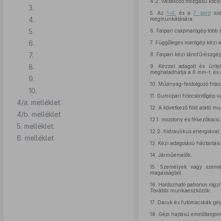
4.2.
váltakozó mozgású kocsir
3.
5.
Az
1–4.
és a
7. pont
sze
4.
megmunkálására.
5.
6.
Faipari csapmarógép több sz
6.
7.
Függőleges marógép kézi e
7.
8.
Faipari kézi láncfűrészgép
8.
9.
Kézzel adagolt és ürítet
meghaladhatja a 6 mm-t, és 
9.
10.
Műanyag-feldolgozó fröcc
10.
11.
Gumiipari fröccsöntőgép v
4/a. melléklet
12.
A következő föld alatti m
4/b. melléklet
12.1.
mozdony és fékezőkocsi,
5. melléklet
12.2.
hidraulikus energiával 
6. melléklet
13.
Kézi adagolású háztartási
14.
Járműemelők.
15.
Személyek vagy személy
magasságból.
16.
Hordozható patronos rögzí
További munkaeszközök:
17.
Daruk és futómacskák gép
18.
Gépi hajtású emelőtargon