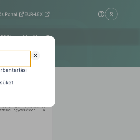
s Portál
EUR-LEX
ELI
+
rbantartási
lkezéseinek
ésüket
 az érintett munkáltatói és
iszterrel egyetértésben — a