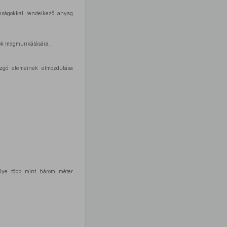
onságokkal rendelkező anyag
gok megmunkálására.
mozgó elemeinek elmozdulása
lye több mint három méter