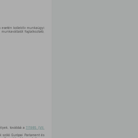
a esetén kollektív munkaügyi
munkavállalót foglalkoztató,
élyek, továbbá a
7/1985. (VII.
l szóló Európai Parlament és