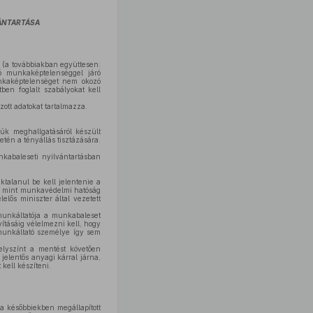
VÁNTARTÁSA
 (a továbbiakban együttesen:
ó munkaképtelenséggel járó
unkaképtelenséget nem okozó
ben foglalt szabályokat kell
ott adatokat tartalmazza.
núk meghallgatásáról készült
tén a tényállás tisztázására.
abaleseti nyilvántartásban
talanul be kell jelentenie a
al mint munkavédelmi hatóság
elős miniszter által vezetett
munkáltatója a munkabaleset
ításáig vélelmezni kell, hogy
munkáltató személye így sem
lyszínt a mentést követően
jelentős anyagi kárral járna,
kell készíteni.
a későbbiekben megállapított