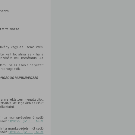
lmazza.
 tartalmazza.
zabvány vagy az üzemeltetési
be kell foglalnia és – ha a
ezésére kell bocsátania. Az
etni, ha az azon elhelyezett
en elvégezték.
ZTONSÁGOS MUNKAVÉGZÉS
a mellékletben megállapított
osítva, de legalább az előírt
lkoztatni.
int a munkavédelemről szóló
 szóló
11/2025. (IV. 30.) NGM
int a munkavédelemről szóló
 szóló
11/2025. (IV. 30.) NGM