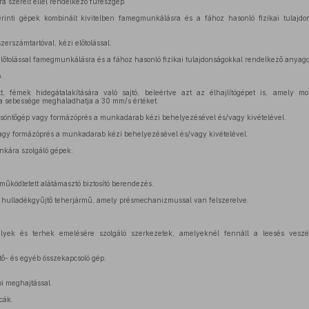
a szerelt éllel rendelkező fűrészgép.
rinti gépek kombinált kivitelben famegmunkálásra és a fához hasonló fizikai tulajd
erszámtartóval, kézi előtolással.
lőtolással famegmunkálásra és a fához hasonló fizikai tulajdonságokkal rendelkező anya
.
t, fémek hidegátalakítására való sajtó, beleértve azt az élhajlítógépet is, amely 
a sebessége meghaladhatja a 30 mm/s értéket.
söntőgép vagy formázóprés a munkadarab kézi behelyezésével és/vagy kivételével.
agy formázóprés a munkadarab kézi behelyezésével és/vagy kivételével.
unkára szolgáló gépek:
működtetett alátámasztó biztosító berendezés.
 hulladékgyűjtő teherjármű, amely présmechanizmussal van felszerelve.
ek és terhek emelésére szolgáló szerkezetek, amelyeknél fennáll a leesés veszé
tő- és egyéb összekapcsoló gép.
i meghajtással.
cák.