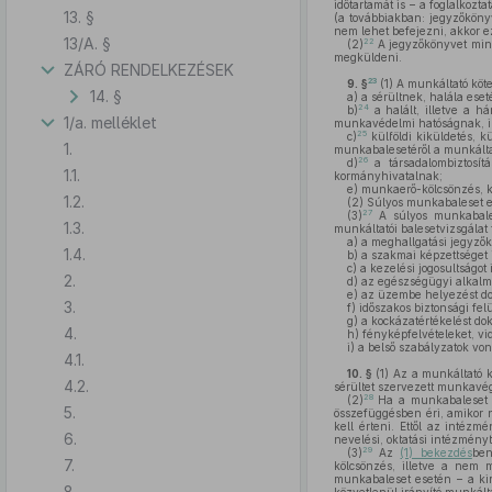
időtartamát is – a foglalkozt
13. §
(a továbbiakban: jegyzőkönyv
nem lehet befejezni, akkor e
13/A. §
22
(2)
A jegyzőkönyvet minde
megküldeni.
ZÁRÓ RENDELKEZÉSEK
23
9. §
(1)
A munkáltató köte
14. §
a)
a sérültnek, halála eset
24
b)
a halált, illetve a 
1/a. melléklet
munkavédelmi hatóságnak, il
25
c)
külföldi kiküldetés, 
1.
munkabalesetéről a munkálta
26
d)
a társadalombiztosítá
1.1.
kormányhivatalnak;
e)
munkaerő-kölcsönzés, ki
1.2.
(2)
Súlyos munkabaleset 
27
(3)
A súlyos munkabales
1.3.
munkáltatói balesetvizsgálat 
a)
a meghallgatási jegyzők
1.4.
b)
a szakmai képzettséget
c)
a kezelési jogosultságot
2.
d)
az egészségügyi alkalm
e)
az üzembe helyezést dok
3.
f)
időszakos biztonsági felü
g)
a kockázatértékelést dok
4.
h)
fényképfelvételeket, vid
i)
a belső szabályzatok vona
4.1.
10. §
(1)
Az a munkáltató kö
4.2.
sérültet szervezett munkavég
28
(2)
Ha a munkabaleset a
5.
összefüggésben éri, amikor n
kell érteni. Ettől az intézm
6.
nevelési, oktatási intézmény
29
(3)
Az
(1) bekezdés
ben
7.
kölcsönzés, illetve a nem m
munkabaleset esetén – a kire
8.