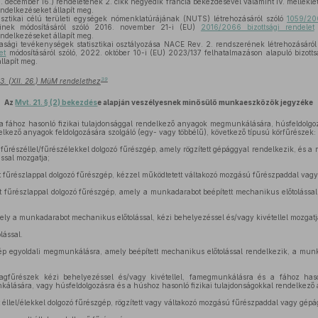
ecember 16.) rendeletének 2. cikk negyedik francia bekezdésével valamint IV. melléklete
ndelkezéseket állapít meg.
isztikai célú területi egységek nómenklatúrájának (NUTS) létrehozásáról szóló
1059/20
inek módosításáról szóló 2016. november 21-i (EU)
2016/2066 bizottsági rendelet
ndelkezéseket állapít meg.
asági tevékenységek statisztikai osztályozása NACE Rev. 2. rendszerének létrehozásáról
et
módosításáról szóló, 2022. október 10-i (EU) 2023/137 felhatalmazáson alapuló bizotts
llapít meg.
39
3. (XII. 26.) MüM rendelethez
Az
Mvt. 21. § (2) bekezdés
e alapján veszélyesnek minősülő munkaeszközök jegyzéke
fához hasonló fizikai tulajdonsággal rendelkező anyagok megmunkálására, húsfeldolgo
delkező anyagok feldolgozására szolgáló (egy- vagy többélű), következő típusú körfűrészek:
fűrészéllel/fűrészélekkel dolgozó fűrészgép, amely rögzített gépággyal rendelkezik, és a 
ással mozgatja;
 fűrészlappal dolgozó fűrészgép, kézzel működtetett váltakozó mozgású fűrészpaddal vagy 
 fűrészlappal dolgozó fűrészgép, amely a munkadarabot beépített mechanikus előtolással
ly a munkadarabot mechanikus előtolással, kézi behelyezéssel és/vagy kivétellel mozgatj
lással.
ép egyoldali megmunkálásra, amely beépített mechanikus előtolással rendelkezik, a mu
gfűrészek kézi behelyezéssel és/vagy kivétellel, famegmunkálásra és a fához hason
lására, vagy húsfeldolgozásra és a húshoz hasonló fizikai tulajdonságokkal rendelkező 
éllel/élekkel dolgozó fűrészgép, rögzített vagy váltakozó mozgású fűrészpaddal vagy gépá