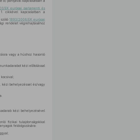
 d) pontjával kapcsolatban a
03/EK európai parlamenti és
1. cikkével kapcsolatban a
 szóló
1893/2006/EK európai
ági rendelet végrehajtásához
zásra vagy a húshoz hasonló
munkadarabot kézi előtolással
kocsival;
, kézi behelyezéssel és/vagy
a.
nkadarab kézi behelyezésével
ló fizikai tulajdonságokkal
anyagok feldolgozására:
ggyal;