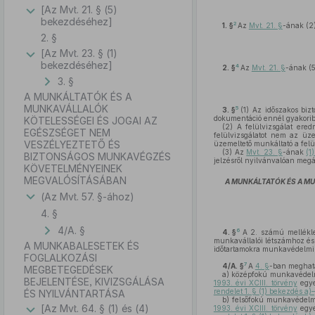
[Az Mvt. 21. § (5)
bekezdéséhez]
2
1. §
Az
Mvt. 21. §
-ának (2
2. §
[Az Mvt. 23. § (1)
bekezdéséhez]
4
2. §
Az
Mvt. 21. §
-ának (5
3. §
A MUNKÁLTATÓK ÉS A
MUNKAVÁLLALÓK
5
3. §
(1)
Az időszakos bizt
dokumentáció ennél gyakoribb 
KÖTELESSÉGEI ÉS JOGAI AZ
(2)
A felülvizsgálat ered
EGÉSZSÉGET NEM
felülvizsgálatot nem az üz
VESZÉLYEZTETŐ ÉS
üzemeltető munkáltató a felül
(3)
Az
Mvt. 23. §
-ának
(1
BIZTONSÁGOS MUNKAVÉGZÉS
jelzésről nyilvánvalóan megál
KÖVETELMÉNYEINEK
MEGVALÓSÍTÁSÁBAN
A MUNKÁLTATÓK ÉS A M
(Az Mvt. 57. §-ához)
4. §
4/A. §
6
4. §
A 2. számú mellékle
munkavállalói létszámhoz és 
A MUNKABALESETEK ÉS
időtartamokra munkavédelmi s
FOGLALKOZÁSI
7
4/A. §
A
4. §
-ban meghatá
MEGBETEGEDÉSEK
a)
középfokú munkavédelmi
BEJELENTÉSE, KIVIZSGÁLÁSA
1993. évi XCIII. törvény
egye
rendelet 1. § (1) bekezdés a)–
ÉS NYILVÁNTARTÁSA
b)
felsőfokú munkavédelmi
[Az Mvt. 64. § (1) és (4)
1993. évi XCIII. törvény
egye