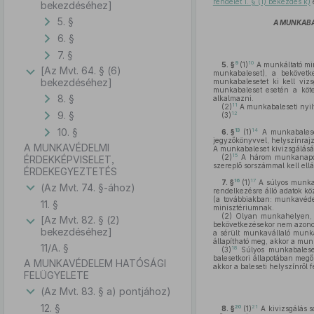
rendelet 1. § (1) bekezdés k)
bekezdéséhez]
5. §
A MUNKABA
6. §
7. §
9
10
5. §
(1)
A munkáltató min
[Az Mvt. 64. § (6)
munkabaleset), a bekövetk
bekezdéséhez]
munkabalesetet ki kell viz
munkabaleset esetén a kötel
8. §
alkalmazni.
11
(2)
A munkabaleseti nyil
9. §
12
(3)
10. §
13
14
6. §
(1)
A munkabaleset 
jegyzőkönyvvel, helyszínrajz
A MUNKAVÉDELMI
A munkabaleset kivizsgálásá
15
(2)
A három munkanapot 
ÉRDEKKÉPVISELET,
szereplő sorszámmal kell ellá
ÉRDEKEGYEZTETÉS
16
17
7. §
(1)
A súlyos munkab
(Az Mvt. 74. §-ához)
rendelkezésre álló adatok k
(a továbbiakban: munkavédelm
11. §
minisztériumnak.
(2)
Olyan munkahelyen, ah
[Az Mvt. 82. § (2)
bekövetkezésekor nem azonosí
bekezdéséhez]
a sérült munkavállaló munk
állapítható meg, akkor a munk
11/A. §
18
(3)
Súlyos munkabaleset
balesetkori állapotában megő
A MUNKAVÉDELEM HATÓSÁGI
akkor a baleseti helyszínről 
FELÜGYELETE
(Az Mvt. 83. § a) pontjához)
12. §
20
21
8. §
(1)
A kivizsgálás s