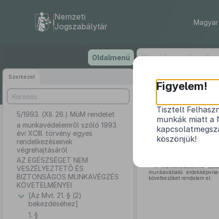
Nemzeti
Magyar 
Jogszabálytár
Ugrás
Oldalmenü
a
tartalomra
Szerkezet
Figyelem!
Tisztelt Felhasz
5/1993. (XII. 26.) MüM rendelet
a munkavéd
munkák miatt a 
a munkavédelemről szóló 1993.
kapcsolatmegsza
évi XCIII. törvény egyes
köszönjük!
rendelkezéseinek
végrehajtásáról
AZ EGÉSZSÉGET NEM
A munkavédelemről szó
VESZÉLYEZTETŐ ÉS
munkavállalói érdekképvise
BIZTONSÁGOS MUNKAVÉGZÉS
következőket rendelem el:
KÖVETELMÉNYEI
[Az Mvt. 21. § (2)
bekezdéséhez]
1. §