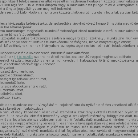
atáspolitikáért felelős miniszter által vezetett minisztérium honlapján közzétett munkabale
) kell rögzíteni. Ha a sérült állapota vagy a munkabaleset jellege miatt a kivizsgálást az
zt a tényt a jegyzőkönyvben meg kell indokolni.
n sérültről külön-külön, a honlapon közzétett kitöltési útmutatóban foglaltak alapján kell 
les a kivizsgálás befejezésekor, de legkésőbb a tárgyhót követő hónap 8. napjáig megküld
én hozzátartozójának;
három munkanapot meghaladó munkaképtelenséget okozó munkabalesetről a munkabaleset 
letve bányafelügyeletnek;
külszolgálat, munkaerő-kölcsönzés esetén a magyarországi székhelyű munkáltató munkav
tó székhelye szerint illetékes munkavédelmi hatóságnak, illetve bányafelügyeletnek;
si kifizetőhelynek, ennek hiányában az egészségbiztosítási pénztári feladatkörében e
rendelés esetén a kölcsönbeadó, kirendelő munkáltatónak.
esetén az
(1) bekezdés
szerinti határidő indokolt esetben 30 nappal meghosszabbítható.
etről készített jegyzőkönyvnek a munkavédelmi hatósághoz történő megküldésekor má
teljes dokumentációját így különösen:
önyveket,
 igazoló dokumentumot,
 igazoló dokumentumot,
asságot igazoló dokumentumot,
umentáló iratot,
lvizsgálatot dokumentáló iratot,
umentáló iratot,
eófelvételeket,
tkozó részeit.
teles a munkabaleset kivizsgálására, bejelentésére és nyilvántartására vonatkozó előírások
zés keretében foglalkoztatja.
 tanulót vagy képzésben részt vevő személyt a szakirányú oktatás keretében olyan t
em állt a nevelési, oktatási intézmény vagy a szakképző intézmény felügyelete alatt, mun
ény és a foglalkoztató szerződésben eltérhet. A foglalkoztató munkáltató minden munkaba
t vagy szakképző intézményt értesíteni, és annak a kivizsgálásban való részvételét lehetőv
 meghatározott kötelességek teljesítésért belföldön más munkáltatóhoz történő kirend
agyarországi székhelyű munkáltató által foglalkoztatott munkavállalót magyarországi
ndelő (kiküldő) munkáltató, a kölcsönbeadó, illetve a foglalkoztató munkáltató értesítés