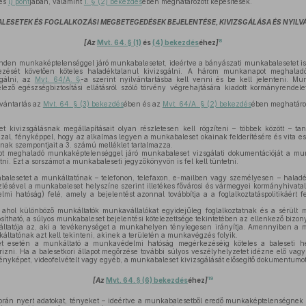
és
l) pont
jában, valamint
1. § (2) bekezdés
ében meghatározott képesítések.
LESETEK ÉS FOGLALKOZÁSI MEGBETEGEDÉSEK BEJELENTÉSE, KIVIZSGÁLÁSA ÉS NYIL
8
[Az
Mvt. 64. § (1)
és
(4) bekezdés
éhez
]
den munkaképtelenséggel járó munkabalesetet, ideértve a bányászati munkabalesetet is
ezését követően köteles haladéktalanul kivizsgálni. A három munkanapot meghalad
sgálni, az
Mvt. 64/A. §
-a szerint nyilvántartásba kell venni és be kell jelenteni. M
ező egészségbiztosítási ellátásról szóló törvény végrehajtására kiadott kormányrendelet
vántartás az
Mvt. 64. § (3) bekezdés
ében és az
Mvt. 64/A. § (2) bekezdés
ében meghatároz
kivizsgálásnak megállapításait olyan részletesen kell rögzíteni – többek között – ta
zal, fényképpel, hogy az alkalmas legyen a munkabaleset okainak felderítésére és vita ese
nak szempontjait a 3. számú melléklet tartalmazza.
meghaladó munkaképtelenséggel járó munkabaleset vizsgálati dokumentációját a munk
tni. Ezt a sorszámot a munkabaleseti jegyzőkönyvön is fel kell tüntetni.
alesetet a munkáltatónak – telefonon, telefaxon, e-mailben vagy személyesen – haladék
özlésével a munkabaleset helyszíne szerint illetékes fővárosi és vármegyei kormányhivat
i hatóság) felé, amely a bejelentést azonnal továbbítja a a foglalkoztatáspolitikáért fel
ol különböző munkáltatók munkavállalókat egyidejűleg foglalkoztatnak és a sérült 
tható, a súlyos munkabaleset bejelentési kötelezettsége tekintetében az ellenkező bizony
áltatója az, aki a tevékenységet a munkahelyen ténylegesen irányítja. Amennyiben a 
áltatónak azt kell tekinteni, akinek a területén a munkavégzés folyik.
 esetén a munkáltató a munkavédelmi hatóság megérkezéséig köteles a baleseti he
rizni. Ha a balesetkori állapot megőrzése további súlyos veszélyhelyzetet idézne elő vagy 
fényképet, videofelvételt vagy egyéb, a munkabaleset kivizsgálását elősegítő dokumentumot 
19
[Az
Mvt. 64. § (6) bekezdés
éhez
]
orán nyert adatokat, tényeket – ideértve a munkabalesetből eredő munkaképtelenségnek 