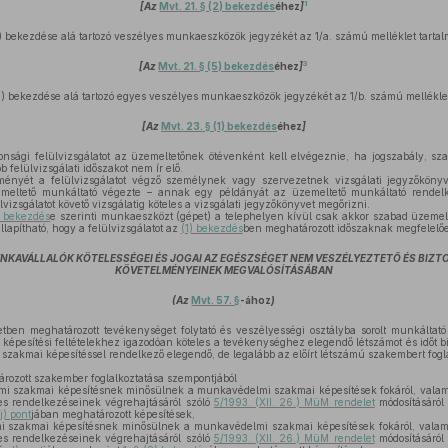
1
[Az
Mvt. 21. § (2) bekezdés
éhez
]
) bekezdése alá tartozó veszélyes munkaeszközök jegyzékét az 1/a. számú melléklet tarta
3
[Az
Mvt. 21. § (5) bekezdés
éhez
]
) bekezdése alá tartozó egyes veszélyes munkaeszközök jegyzékét az 1/b. számú melléklet
[Az
Mvt. 23. § (1) bekezdés
éhez
]
onsági felülvizsgálatot az üzemeltetőnek ötévenként kell elvégeznie, ha jogszabály, s
felülvizsgálati időszakot nem ír elő.
ményét a felülvizsgálatot végző személynek vagy szervezetnek vizsgálati jegyzőkönyv
emeltető munkáltató végezte – annak egy példányát az üzemeltető munkáltató rendelk
vizsgálatot követő vizsgálatig köteles a vizsgálati jegyzőkönyvet megőrizni.
) bekezdés
e szerinti munkaeszközt (gépet) a telephelyen kívül csak akkor szabad üzemelt
lapítható, hogy a felülvizsgálatot az
(1) bekezdés
ben meghatározott időszaknak megfelelő
UNKAVÁLLALÓK KÖTELESSÉGEI ÉS JOGAI AZ EGÉSZSÉGET NEM VESZÉLYEZTETŐ ÉS BI
KÖVETELMÉNYEINEK MEGVALÓSÍTÁSÁBAN
(Az
Mvt. 57. §
-ához
)
tben meghatározott tevékenységet folytató és veszélyességi osztályba sorolt munkáltató 
képesítési feltételekhez igazodóan köteles a tevékenységhez elegendő létszámot és időt bizt
zakmai képesítéssel rendelkező elegendő, de legalább az előírt létszámú szakembert fogla
rozott szakember foglalkoztatása szempontjából
 szakmai képesítésnek minősülnek a munkavédelmi szakmai képesítések fokáról, valam
s rendelkezéseinek végrehajtásáról szóló
5/1993. (XII. 26.) MüM rendelet
módosításáról
j) pont
jában meghatározott képesítések,
 szakmai képesítésnek minősülnek a munkavédelmi szakmai képesítések fokáról, valam
s rendelkezéseinek végrehajtásáról szóló
5/1993. (XII. 26.) MüM rendelet
módosításáról