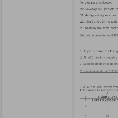
19.
Villamos emelődobok.
20.
Rakodógépek, jövesztő-r
21.
Mezőgazdasági és erdészet
22.
Járműürítés és -mozgatá
23.
Személyszállításra haszná
1/b. számú melléklet az 5/199
1.
Helyszíni összeszerelésű 
2.
Járműürítés és -mozgatás 
3.
Személyemelésre ideiglen
2. számú melléklet az 5/1993.
1.
A munkáltatók tevékenysé
kötelezően alkalmazandó, a
A
1.
TEÁOR’25 kód
2.
I. VESZÉLYESSÉGI
3.
02
4.
05