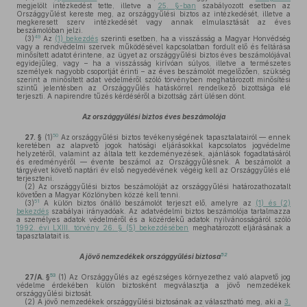
megjelölt intézkedést tette, illetve a
25. §-ban
szabályozott esetben az
Országgyűlést kereste meg, az országgyűlési biztos az intézkedését, illetve a
megkeresett szerv intézkedését vagy annak elmulasztását az éves
beszámolóban jelzi.
49
(3)
Az
(1) bekezdés
szerinti esetben, ha a visszásság a Magyar Honvédség
vagy a rendvédelmi szervek működésével kapcsolatban fordult elő és feltárása
minősített adatot érintene, az ügyet az országgyűlési biztos éves beszámolójával
egyidejűleg, vagy – ha a visszásság kirívóan súlyos, illetve a természetes
személyek nagyobb csoportját érinti – az éves beszámolót megelőzően, szükség
szerint a minősített adat védelméről szóló törvényben meghatározott minősítési
szintű jelentésben az Országgyűlés hatáskörrel rendelkező bizottsága elé
terjeszti. A napirendre tűzés kérdéséről a bizottság zárt ülésen dönt.
Az országgyűlési biztos éves beszámolója
50
27. §
(1)
Az országgyűlési biztos tevékenységének tapasztalatairól — ennek
keretében az alapvető jogok hatósági eljárásokkal kapcsolatos jogvédelme
helyzetéről, valamint az általa tett kezdeményezések, ajánlások fogadtatásáról
és eredményéről — évente beszámol az Országgyűlésnek. A beszámolót a
tárgyévet követő naptári év első negyedévének végéig kell az Országgyűlés elé
terjeszteni.
(2)
Az országgyűlési biztos beszámolóját az országgyűlési határozathozatalt
követően a Magyar Közlönyben közzé kell tenni.
51
(3)
A külön biztos önálló beszámolót terjeszt elő, amelyre az
(1) és (2)
bekezdés
szabályai irányadóak. Az adatvédelmi biztos beszámolója tartalmazza
a személyes adatok védelméről és a közérdekű adatok nyilvánosságáról szóló
1992. évi LXIII. törvény 26. § (5) bekezdésében
meghatározott eljárásának a
tapasztalatait is.
52
A jövő nemzedékek országgyűlési biztosa
53
27/A. §
(1)
Az Országgyűlés az egészséges környezethez való alapvető jog
védelme érdekében külön biztosként megválasztja a jövő nemzedékek
országgyűlési biztosát.
(2)
A jövő nemzedékek országgyűlési biztosának az választható meg, aki a
3.