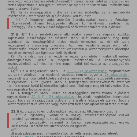
vonatkozó közlés kézhezvételétől számított tizenöt napon belül az országgyűlési
biztos tájékoztatja a felügyeleti szervet az ajánlás fenntartásáról, módosításáról
vagy visszavonásáról.
(3)
Ha az országgyűlési biztos az ajánlást módosítja, azt a megteendő
intézkedések szempontjából új ajánlásnak kell tekinteni.
40
(4)
A Kormány tagja, autonóm államigazgatási szerv, a Pénzügyi
Szervezetek Állami Felügyelete, illetve kormányhivatal esetében az
országgyűlési biztos a visszásságot előidéző szerv számára tesz ajánlást.
41
21. §
(1)
Ha a rendelkezésre álló adatok szerint az alapvető jogokkal
kapcsolatos visszásságot az előidéző szerv saját hatáskörben meg tudja
szüntetni, az országgyűlési biztos kezdeményezheti az érintett szerv
vezetőjénél a visszásság orvoslását. Az ilyen kezdeményezés rövid úton
(távbeszélőn, szóban stb.) is történhet, ez esetben a kezdeményezés időpontját,
módját és lényegét az ügyiraton kell rögzíteni.
(2)
Az érintett szerv a kezdeményezés tekintetében kialakított érdemi
állásfoglalásáról, illetve a megtett intézkedésről a kezdeményezés
kézhezvételétől számított harminc napon belül tájékoztatja az országgyűlési
biztost.
42
(3)
Ha a megkeresett szerv – a
20. § (4) bekezdésében
meghatározott
szervek kivételével – a kezdeményezéssel nem ért egyet a
(2) bekezdésben
megjelölt határidőn belül köteles azt véleményével ellátva felügyeleti szervéhez
felterjeszteni. A felügyeleti szerv a felterjesztés kézhezvételétől számított
harminc napon belül köteles állásfoglalásáról, illetőleg a megtett intézkedésről az
országgyűlési biztost értesíteni.
(4)
A felügyeleti szerv, illetve az országgyűlési biztos további eljárására
egyebekben a
20. § (1)—(3) bekezdésében
foglaltak megfelelően irányadóak
azzal, hogy az országgyűlési biztos arról értesíti a felügyeleti szervet, hogy a
kezdeményezést változatlan vagy módosított formában ajánlásként tartja-e fenn.
22. §
Az országgyűlési biztos indítványozhatja az Alkotmánybíróságnál:
43
a)
a jogszabály, valamint a közjogi szervezetszabályozó eszköz
alkotmányellenességének utólagos vizsgálatát;
44
b)
a jogszabály, valamint a közjogi szervezetszabályozó eszköz
nemzetközi szerződésbe ütközésének vizsgálatát;
45
c)
d)
mulasztásban megnyilvánuló alkotmányellenesség megszüntetését;