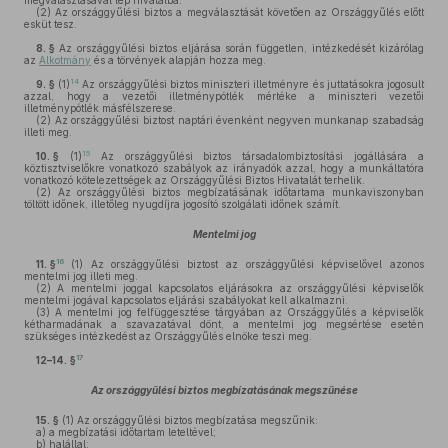
megválasztásával lép hivatalba.
(2)
Az országgyűlési biztos a megválasztását követően az Országgyűlés előtt
esküt tesz.
8. §
Az országgyűlési biztos eljárása során független, intézkedését kizárólag
az
Alkotmány
és a törvények alapján hozza meg.
14
9. §
(1)
Az országgyűlési biztos miniszteri illetményre és juttatásokra jogosult
azzal, hogy a vezetői illetménypótlék mértéke a miniszteri vezetői
illetménypótlék másfélszerese.
(2)
Az országgyűlési biztost naptári évenként negyven munkanap szabadság
illeti meg.
15
10. §
(1)
Az országgyűlési biztos társadalombiztosítási jogállására a
köztisztviselőkre vonatkozó szabályok az irányadók azzal, hogy a munkáltatóra
vonatkozó kötelezettségek az Országgyűlési Biztos Hivatalát terhelik.
(2)
Az országgyűlési biztos megbízatásának időtartama munkaviszonyban
töltött időnek, illetőleg nyugdíjra jogosító szolgálati időnek számít.
Mentelmi jog
16
11. §
(1)
Az országgyűlési biztost az országgyűlési képviselővel azonos
mentelmi jog illeti meg.
(2)
A mentelmi joggal kapcsolatos eljárásokra az országgyűlési képviselők
mentelmi jogával kapcsolatos eljárási szabályokat kell alkalmazni.
(3)
A mentelmi jog felfüggesztése tárgyában az Országgyűlés a képviselők
kétharmadának a szavazatával dönt, a mentelmi jog megsértése esetén
szükséges intézkedést az Országgyűlés elnöke teszi meg.
17
12–14. §
Az országgyűlési biztos megbízatásának megszűnése
15. §
(1)
Az országgyűlési biztos megbízatása megszűnik:
a)
a megbízatási időtartam leteltével;
b)
halállal;