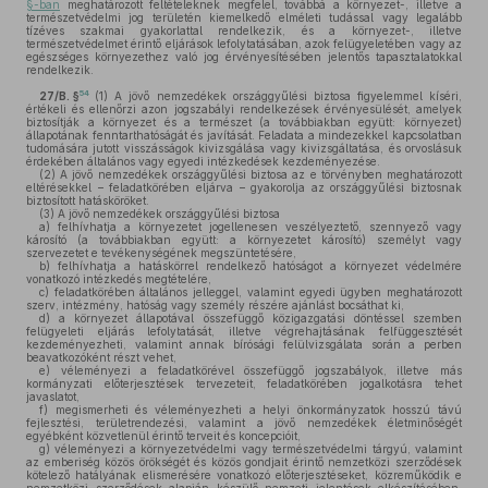
§-ban
meghatározott feltételeknek megfelel, továbbá a környezet-, illetve a
természetvédelmi jog területén kiemelkedő elméleti tudással vagy legalább
tízéves szakmai gyakorlattal rendelkezik, és a környezet-, illetve
természetvédelmet érintő eljárások lefolytatásában, azok felügyeletében vagy az
egészséges környezethez való jog érvényesítésében jelentős tapasztalatokkal
rendelkezik.
54
27/B. §
(1)
A jövő nemzedékek országgyűlési biztosa figyelemmel kíséri,
értékeli és ellenőrzi azon jogszabályi rendelkezések érvényesülését, amelyek
biztosítják a környezet és a természet (a továbbiakban együtt: környezet)
állapotának fenntarthatóságát és javítását. Feladata a mindezekkel kapcsolatban
tudomására jutott visszásságok kivizsgálása vagy kivizsgáltatása, és orvoslásuk
érdekében általános vagy egyedi intézkedések kezdeményezése.
(2)
A jövő nemzedékek országgyűlési biztosa az e törvényben meghatározott
eltérésekkel – feladatkörében eljárva – gyakorolja az országgyűlési biztosnak
biztosított hatásköröket.
(3)
A jövő nemzedékek országgyűlési biztosa
a)
felhívhatja a környezetet jogellenesen veszélyeztető, szennyező vagy
károsító (a továbbiakban együtt: a környezetet károsító) személyt vagy
szervezetet e tevékenységének megszüntetésére,
b)
felhívhatja a hatáskörrel rendelkező hatóságot a környezet védelmére
vonatkozó intézkedés megtételére,
c)
feladatkörében általános jelleggel, valamint egyedi ügyben meghatározott
szerv, intézmény, hatóság vagy személy részére ajánlást bocsáthat ki,
d)
a környezet állapotával összefüggő közigazgatási döntéssel szemben
felügyeleti eljárás lefolytatását, illetve végrehajtásának felfüggesztését
kezdeményezheti, valamint annak bírósági felülvizsgálata során a perben
beavatkozóként részt vehet,
e)
véleményezi a feladatkörével összefüggő jogszabályok, illetve más
kormányzati előterjesztések tervezeteit, feladatkörében jogalkotásra tehet
javaslatot,
f)
megismerheti és véleményezheti a helyi önkormányzatok hosszú távú
fejlesztési, területrendezési, valamint a jövő nemzedékek életminőségét
egyébként közvetlenül érintő terveit és koncepcióit,
g)
véleményezi a környezetvédelmi vagy természetvédelmi tárgyú, valamint
az emberiség közös örökségét és közös gondjait érintő nemzetközi szerződések
kötelező hatályának elismerésére vonatkozó előterjesztéseket, közreműködik e