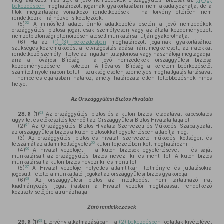
meghatározott más titok a jövő nemzedékek országgyűlési biztosát az
(1)–(3)
bekezdésben
meghatározott jogainak gyakorlásában nem akadályozhatja, de a
titok megtartására vonatkozó rendelkezések – ha törvény eltérően nem
rendelkezik – rá nézve is kötelezőek.
62
(5)
A minősített adatot érintő adatkezelés esetén a jövő nemzedékek
országgyűlési biztosa jogait csak személyesen vagy az általa kezdeményezett
nemzetbiztonsági ellenőrzésen átesett munkatársai útján gyakorolhatja.
(6)
Ha az
(1)–(3) bekezdésben
meghatározott jogainak gyakorlásához
szükséges közreműködést a felvilágosítás adása iránt megkeresett, az iratokkal
rendelkező személy, illetve az ingatlan tulajdonosa vagy használója megtagadja,
arra a Fővárosi Bíróság – a jövő nemzedékek országgyűlési biztosa
kezdeményezésére – kötelezi. A Fővárosi Bíróság a kérelem beérkezésétől
számított nyolc napon belül – szükség esetén személyes meghallgatás tartásával
– nemperes eljárásban határoz, amely határozata ellen fellebbezésnek nincs
helye.
Az Országgyűlési Biztos Hivatala
63
28. §
(1)
Az országgyűlési biztos és a külön biztos feladatával kapcsolatos
ügyvitel és előkészítés teendőit az Országgyűlési Biztos Hivatala látja el.
64
(2)
Az Országgyűlési Biztos Hivatala Szervezeti és Működési Szabályzatát
az országgyűlési biztos a külön biztosokkal egyetértésben állapítja meg.
(3)
Az országgyűlési biztos és hivatali szervezete működési költségeit és
65
létszámát az állami költségvetés
külön fejezetében kell meghatározni.
66
(4)
A hivatal vezetőjét — a külön biztosok egyetértésével — és saját
munkatársait az országgyűlési biztos nevezi ki, és menti fel. A külön biztos
munkatársait a külön biztos nevezi ki, és menti fel
67
(5)
A Hivatal vezetője helyettes államtitkári illetményre és juttatásokra
jogosult, felette a munkáltatói jogokat az országgyűlési biztos gyakorolja.
68
(6)
Az országgyűlési biztos az intézkedést nem tartalmazó irat
kiadmányozási jogát írásban a Hivatal vezetői megbízással rendelkező
köztisztviselőjére átruházhatja.
Záró rendelkezések
69
29. §
(1)
E törvény alkalmazásában – a
(2) bekezdésben
foglaltak kivételével