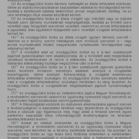
akadályozhatja.
(2)
Az országgyűlési biztos bármely hatóságtól az általa lefolytatott eljárással,
illetve az eljárás elmulasztásával kapcsolatban adatokat és felvilágosítást kérhet,
továbbá a keletkezett iratokba betekinthet, annak megküldését, illetőleg, ha ez
nem lehetséges róluk másolat készítését kérheti.
(3)
Az országgyűlési biztos az általa vizsgált ügy intézőjét vagy az eljárást
folytató szerv bármely munkatársát meghallgathatja, továbbá az érintett szerv
vezetőjét vagy felügyeleti szervének vezetőjét, valamint az annak lefolytatására
a jogszabály által egyébként feljogosított szerv vezetőjét vizsgálat lefolytatására
kérheti fel.
29
(4)
Az országgyűlési biztos az általa vizsgált ügyben bármely szervtől –
ideértve az e törvény szerint hatóságnak nem minősülő szerveket is – vagy
annak munkatársától írásbeli magyarázatot, nyilatkozatot, felvilágosítást vagy
véleményt kérhet.
30
(5)
A minősített adat az országgyűlési biztost az e §-ban szabályozott
jogainak gyakorlásában nem akadályozhatja, de a minősített adat megtartására
vonatkozó rendelkezések rá nézve is kötelezőek. Az országgyűlési biztost a
titoktartási kötelezettség tisztsége megszűnése után is terheli.
31
(6)
Az országgyűlési biztos az e §-ban szabályozott jogainak gyakorlása
során kezelheti mindazon személyes adatokat, amelyek a vizsgálattal
összefüggnek, illetve amelyek felhasználása a vizsgálat eredményes
lefolytatása érdekében szükséges. Az országgyűlési biztos személyes adatokat
csak a vizsgálata lefolytatásához szükséges mértékben és ideig kezelhet. Az
országgyűlési biztos a vizsgálatának megállapításait jogosult nyilvánosságra
hozni.
32
(7)
Az országgyűlési biztos az iratbetekintési jogát a Magyar Honvédségnél,
a rendvédelmi szerveknél valamint az ügyészség nyomozást végző szervénél az
e törvényben foglalt korlátozások szerint gyakorolhatja.
33
(8)
A titkosszolgálati eszközök és módszerek alkalmazására jogosult szervek
e tevékenységével is kapcsolatos kérdésre vagy bejelentésre az országgyűlési
biztos a válaszát úgy fogalmazza meg, hogy abból a felsorolt szervek egyes
esetekhez kapcsolódó titkos információgyűjtő tevékenységére ne lehessen
következtetéseket levonni.
34
(9)
Azokat az iratokat, amelyekbe az országgyűlési biztos a Magyar
Honvédségnél, a rendvédelmi szerveknél és az ügyészség nyomozást végző
szervénél nem tekinthet be, a törvény melléklete tartalmazza. Ha azonban az
országgyűlési biztos az ügy teljes körű feltárása érdekében a mellékletben
felsorolt iratok megvizsgálását is szükségesnek látja, a hatáskörrel rendelkező