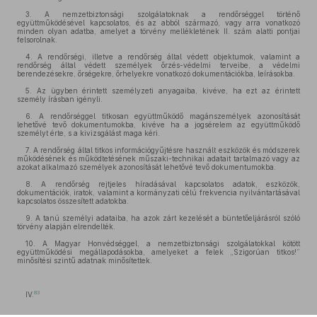
3. A nemzetbiztonsági szolgálatoknak a rendőrséggel történő
együttműködésével kapcsolatos, és az abból származó, vagy arra vonatkozó
minden olyan adatba, amelyet a törvény mellékletének II. szám alatti pontjai
felsorolnak.
4. A rendőrségi, illetve a rendőrség által védett objektumok, valamint a
rendőrség által védett személyek őrzés-védelmi terveibe, a védelmi
berendezésekre, őrségekre, őrhelyekre vonatkozó dokumentációkba, leírásokba.
5. Az ügyben érintett személyzeti anyagaiba, kivéve, ha ezt az érintett
személy írásban igényli.
6. A rendőrséggel titkosan együttműködő magánszemélyek azonosítását
lehetővé tevő dokumentumokba, kivéve ha a jogsérelem az együttműködő
személyt érte, s a kivizsgálást maga kéri.
7. A rendőrség által titkos információgyűjtésre használt eszközök és módszerek
működésének és működtetésének műszaki-technikai adatait tartalmazó vagy az
azokat alkalmazó személyek azonosítását lehetővé tevő dokumentumokba.
8. A rendőrség rejtjeles híradásával kapcsolatos adatok, eszközök,
dokumentációk, iratok, valamint a kormányzati célú frekvencia nyilvántartásával
kapcsolatos összesített adatokba.
9. A tanú személyi adataiba, ha azok zárt kezelését a büntetőeljárásról szóló
törvény alapján elrendelték.
10. A Magyar Honvédséggel, a nemzetbiztonsági szolgálatokkal kötött
együttműködési megállapodásokba, amelyeket a felek „Szigorúan titkos!”
minősítési szintű adatnak minősítettek.
83
IV.