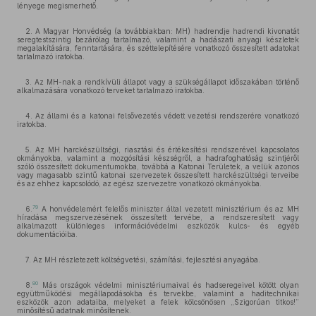
lényege megismerhető.
2. A Magyar Honvédség (a továbbiakban: MH) hadrendje hadrendi kivonatát
seregtestszintig bezárólag tartalmazó, valamint a hadászati anyagi készletek
megalakítására, fenntartására, és széttelepítésére vonatkozó összesített adatokat
tartalmazó iratokba.
3. Az MH-nak a rendkívüli állapot vagy a szükségállapot időszakában történő
alkalmazására vonatkozó terveket tartalmazó iratokba.
4. Az állami és a katonai felsővezetés védett vezetési rendszerére vonatkozó
iratokba.
5. Az MH harckészültségi, riasztási és értékesítési rendszerével kapcsolatos
okmányokba, valamint a mozgósítási készségről, a hadrafoghatóság szintjéről
szóló összesített dokumentumokba, továbbá a Katonai Területek, a velük azonos
vagy magasabb szintű katonai szervezetek összesített harckészültségi terveibe
és az ehhez kapcsolódó, az egész szervezetre vonatkozó okmányokba.
79
6.
A honvédelemért felelős miniszter által vezetett minisztérium és az MH
híradása megszervezésének összesített tervébe, a rendszeresített vagy
alkalmazott különleges információvédelmi eszközök kulcs- és egyéb
dokumentációiba.
7. Az MH részletezett költségvetési, számítási, fejlesztési anyagába.
80
8.
Más országok védelmi minisztériumaival és hadseregeivel kötött olyan
együttműködési megállapodásokba és tervekbe, valamint a haditechnikai
eszközök azon adataiba, melyeket a felek kölcsönösen „Szigorúan titkos!”
minősítésű adatnak minősítenek.