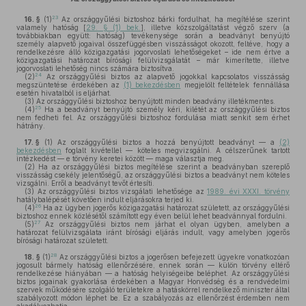
23
16. §
(1)
Az országgyűlési biztoshoz bárki fordulhat, ha megítélése szerint
valamely hatóság [
29. § (1) bek.
], illetve közszolgáltatást végző szerv (a
továbbiakban együtt: hatóság) tevékenysége során a beadványt benyújtó
személy alapvető jogaival összefüggésben visszásságot okozott, feltéve, hogy a
rendelkezésre álló közigazgatási jogorvoslati lehetőségeket – ide nem értve a
közigazgatási határozat bírósági felülvizsgálatát – már kimerítette, illetve
jogorvoslati lehetőség nincs számára biztosítva.
24
(2)
Az országgyűlési biztos az alapvető jogokkal kapcsolatos visszásság
megszüntetése érdekében az
(1) bekezdésben
megjelölt feltételek fennállása
esetén hivatalból is eljárhat.
(3)
Az országgyűlési biztoshoz benyújtott minden beadvány illetékmentes.
25
(4)
Ha a beadványt benyújtó személy kéri, kilétét az országgyűlési biztos
nem fedheti fel. Az országgyűlési biztoshoz fordulása miatt senkit sem érhet
hátrány.
17. §
(1)
Az országgyűlési biztos a hozzá benyújtott beadványt — a
(2)
bekezdésben
foglalt kivétellel — köteles megvizsgálni. A célszerűnek tartott
intézkedést — e törvény keretei között — maga választja meg.
(2)
Ha az országgyűlési biztos megítélése szerint a beadványban szereplő
visszásság csekély jelentőségű, az országgyűlési biztos a beadványt nem köteles
vizsgálni. Erről a beadványt tevőt értesíti.
(3)
Az országgyűlési biztos vizsgálati lehetősége az
1989. évi XXXI. törvény
hatálybalépését követően indult eljárásokra terjed ki.
26
(4)
Ha az ügyben jogerős közigazgatási határozat született, az országgyűlési
biztoshoz ennek közlésétől számított egy éven belül lehet beadvánnyal fordulni.
27
(5)
Az országgyűlési biztos nem járhat el olyan ügyben, amelyben a
határozat felülvizsgálata iránt bírósági eljárás indult, vagy amelyben jogerős
bírósági határozat született.
28
18. §
(1)
Az országgyűlési biztos a jogerősen befejezett ügyekre vonatkozóan
jogosult bármely hatóság ellenőrzésére, ennek során — külön törvény eltérő
rendelkezése hiányában — a hatóság helyiségeibe beléphet. Az országgyűlési
biztos jogainak gyakorlása érdekében a Magyar Honvédség és a rendvédelmi
szervek működésére szolgáló területekre a hatáskörrel rendelkező miniszter által
szabályozott módon léphet be. Ez a szabályozás az ellenőrzést érdemben nem