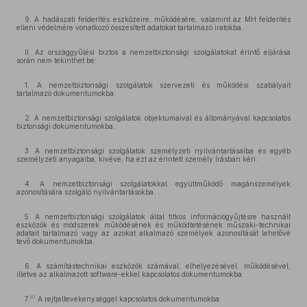
9. A hadászati felderítés eszközeire, működésére, valamint az MH felderítés
elleni védelmére vonatkozó összesített adatokat tartalmazó iratokba.
II. Az országgyűlési biztos a nemzetbiztonsági szolgálatokat érintő eljárása
során nem tekinthet be:
1. A nemzetbiztonsági szolgálatok szervezeti és működési szabályait
tartalmazó dokumentumokba.
2. A nemzetbiztonsági szolgálatok objektumaival és állományával kapcsolatos
biztonsági dokumentumokba.
3. A nemzetbiztonsági szolgálatok személyzeti nyilvántartásaiba és egyéb
személyzeti anyagaiba, kivéve, ha ezt az érintett személy írásban kéri.
4. A nemzetbiztonsági szolgálatokkal együttműködő magánszemélyek
azonosítására szolgáló nyilvántartásokba.
5. A nemzetbiztonsági szolgálatok által titkos információgyűjtésre használt
eszközök és módszerek működésének és működtetésének műszaki-technikai
adatait tartalmazó vagy az azokat alkalmazó személyek azonosítását lehetővé
tevő dokumentumokba.
6. A számítástechnikai eszközök számával, elhelyezésével, működésével,
illetve az alkalmazott software-ekkel kapcsolatos dokumentumokba.
81
7.
A rejtjeltevékenységgel kapcsolatos dokumentumokba.