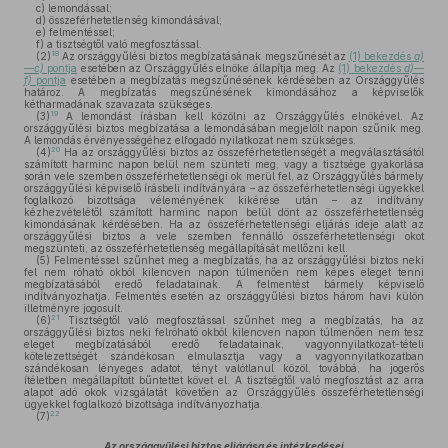
c)
lemondással;
d)
összeférhetetlenség kimondásával;
e)
felmentéssel;
f)
a tisztségtől való megfosztással.
18
(2)
Az országgyűlési biztos megbízatásának megszűnését az
(1) bekezdés
a)
—
c)
pontja
esetében az Országgyűlés elnöke állapítja meg. Az
(1) bekezdés
d)
—
f)
pontja
esetében a megbízatás megszűnésének kérdésében az Országgyűlés
határoz. A megbízatás megszűnésének kimondásához a képviselők
kétharmadának szavazata szükséges.
19
(3)
A lemondást írásban kell közölni az Országgyűlés elnökével. Az
országgyűlési biztos megbízatása a lemondásában megjelölt napon szűnik meg.
A lemondás érvényességéhez elfogadó nyilatkozat nem szükséges.
20
(4)
Ha az országgyűlési biztos az összeférhetetlenségét a megválasztásától
számított harminc napon belül nem szünteti meg, vagy a tisztsége gyakorlása
során vele szemben összeférhetetlenségi ok merül fel, az Országgyűlés bármely
országgyűlési képviselő írásbeli indítványára – az összeférhetetlenségi ügyekkel
foglalkozó bizottsága véleményének kikérése után – az indítvány
kézhezvételétől számított harminc napon belül dönt az összeférhetetlenség
kimondásának kérdésében. Ha az összeférhetetlenségi eljárás ideje alatt az
országgyűlési biztos a vele szemben fennálló összeférhetetlenségi okot
megszünteti, az összeférhetetlenség megállapítását mellőzni kell.
(5)
Felmentéssel szűnhet meg a megbízatás, ha az országgyűlési biztos neki
fel nem róható okból kilencven napon túlmenően nem képes eleget tenni
megbízatásából eredő feladatainak. A felmentést bármely képviselő
indítványozhatja. Felmentés esetén az országgyűlési biztos három havi külön
illetményre jogosult.
21
(6)
Tisztségtől való megfosztással szűnhet meg a megbízatás, ha az
országgyűlési biztos neki felróható okból kilencven napon túlmenően nem tesz
eleget megbízatásából eredő feladatainak, vagyonnyilatkozat-tételi
kötelezettségét szándékosan elmulasztja vagy a vagyonnyilatkozatban
szándékosan lényeges adatot, tényt valótlanul közöl, továbbá, ha jogerős
ítéletben megállapított bűntettet követ el. A tisztségtől való megfosztást az arra
alapot adó okok vizsgálatát követően az Országgyűlés összeférhetetlenségi
ügyekkel foglalkozó bizottsága indítványozhatja.
22
(7)
Az országgyűlési biztos eljárása és intézkedései