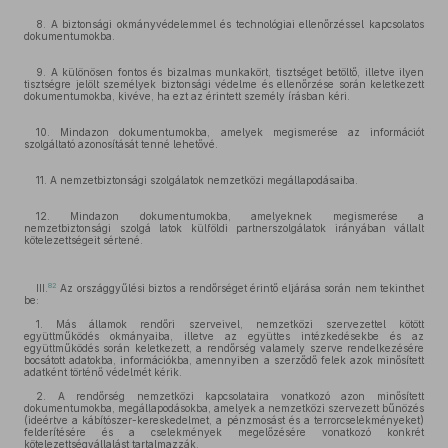
8. A biztonsági okmányvédelemmel és technológiai ellenőrzéssel kapcsolatos
dokumentumokba.
9. A különösen fontos és bizalmas munkakört, tisztséget betöltő, illetve ilyen
tisztségre jelölt személyek biztonsági védelme és ellenőrzése során keletkezett
dokumentumokba, kivéve, ha ezt az érintett személy írásban kéri.
10. Mindazon dokumentumokba, amelyek megismerése az információt
szolgáltató azonosítását tenné lehetővé.
11. A nemzetbiztonsági szolgálatok nemzetközi megállapodásaiba.
12. Mindazon dokumentumokba, amelyeknek megismerése a
nemzetbiztonsági szolgá latok külföldi partnerszolgálatok irányában vállalt
kötelezettségeit sértené.
82
III.
Az országgyűlési biztos a rendőrséget érintő eljárása során nem tekinthet
be:
1. Más államok rendőri szerveivel, nemzetközi szervezettel kötött
együttműködés okmányaiba, illetve az együttes intézkedésekbe és az
együttműködés során keletkezett, a rendőrség valamely szerve rendelkezésére
bocsátott adatokba, információkba, amennyiben a szerződő felek azok minősített
adatként történő védelmét kérik.
2. A rendőrség nemzetközi kapcsolataira vonatkozó azon minősített
dokumentumokba, megállapodásokba, amelyek a nemzetközi szervezett bűnözés
(ideértve a kábítószer-kereskedelmet, a pénzmosást és a terrorcselekményeket)
felderítésére és a cselekmények megelőzésére vonatkozó konkrét
kötelezettségvállalást tartalmazzák.