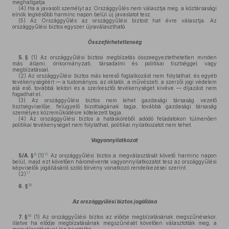
meghallgatja.
(4)
Ha a javasolt személyt az Országgyűlés nem választja meg, a köztársasági
elnök legkésőbb harminc napon belül új javaslatot tesz.
(5)
Az Országgyűlés az országgyűlési biztost hat évre választja. Az
országgyűlési biztos egyszer újraválasztható.
Összeférhetetlenség
5. §
(1)
Az országgyűlési biztosi megbízatás összeegyeztethetetlen minden
más állami, önkormányzati, társadalmi és politikai tisztséggel vagy
megbízatással.
(2)
Az országgyűlési biztos más kereső foglalkozást nem folytathat, és egyéb
tevékenységéért — a tudományos, az oktatói, a művészeti, a szerzői jogi védelem
alá eső, továbbá lektori és a szerkesztői tevékenységet kivéve — díjazást nem
fogadhat el.
(3)
Az országgyűlési biztos nem lehet gazdasági társaság vezető
tisztségviselője, felügyelő bizottságának tagja, továbbá gazdasági társaság
személyes közreműködésre kötelezett tagja.
(4)
Az országgyűlési biztos a hatásköréből adódó feladatokon túlmenően
politikai tevékenységet nem folytathat, politikai nyilatkozatot nem tehet.
Vagyonnyilatkozat
9
10
5/A. §
(1)
Az országgyűlési biztos a megválasztását követő harminc napon
belül, majd ezt követően háromévente vagyonnyilatkozatot tesz az országgyűlési
képviselők jogállásáról szóló törvény vonatkozó rendelkezései szerint.
11
(2)
12
6. §
Az országgyűlési biztos jogállása
13
7. §
(1)
Az országgyűlési biztos az elődje megbízatásának megszűnésekor,
illetve ha elődje megbízatásának megszűnését követően választották meg, a