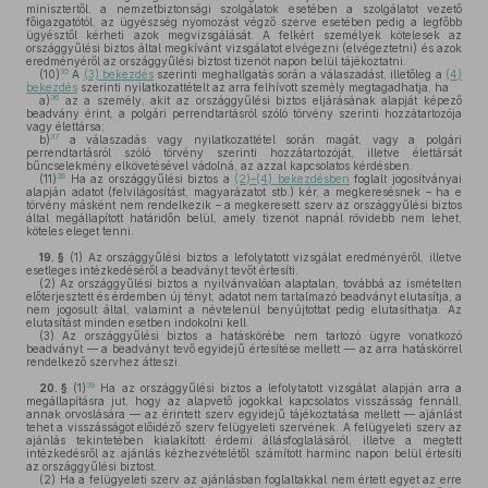
minisztertől, a nemzetbiztonsági szolgálatok esetében a szolgálatot vezető
főigazgatótól, az ügyészség nyomozást végző szerve esetében pedig a legfőbb
ügyésztől kérheti azok megvizsgálását. A felkért személyek kötelesek az
országgyűlési biztos által megkívánt vizsgálatot elvégezni (elvégeztetni) és azok
eredményéről az országgyűlési biztost tizenöt napon belül tájékoztatni.
35
(10)
A
(3) bekezdés
szerinti meghallgatás során a válaszadást, illetőleg a
(4)
bekezdés
szerinti nyilatkozattételt az arra felhívott személy megtagadhatja, ha
36
a)
az a személy, akit az országgyűlési biztos eljárásának alapját képező
beadvány érint, a polgári perrendtartásról szóló törvény szerinti hozzátartozója
vagy élettársa;
37
b)
a válaszadás vagy nyilatkozattétel során magát, vagy a polgári
perrendtartásról szóló törvény szerinti hozzátartozóját, illetve élettársát
bűncselekmény elkövetésével vádolná, az azzal kapcsolatos kérdésben.
38
(11)
Ha az országgyűlési biztos a
(2)–(4) bekezdésben
foglalt jogosítványai
alapján adatot (felvilágosítást, magyarázatot stb.) kér, a megkeresésnek – ha e
törvény másként nem rendelkezik – a megkeresett szerv az országgyűlési biztos
által megállapított határidőn belül, amely tizenöt napnál rövidebb nem lehet,
köteles eleget tenni.
19. §
(1)
Az országgyűlési biztos a lefolytatott vizsgálat eredményéről, illetve
esetleges intézkedéséről a beadványt tevőt értesíti.
(2)
Az országgyűlési biztos a nyilvánvalóan alaptalan, továbbá az ismételten
előterjesztett és érdemben új tényt, adatot nem tartalmazó beadványt elutasítja, a
nem jogosult által, valamint a névtelenül benyújtottat pedig elutasíthatja. Az
elutasítást minden esetben indokolni kell.
(3)
Az országgyűlési biztos a hatáskörébe nem tartozó ügyre vonatkozó
beadványt — a beadványt tevő egyidejű értesítése mellett — az arra hatáskörrel
rendelkező szervhez átteszi.
39
20. §
(1)
Ha az országgyűlési biztos a lefolytatott vizsgálat alapján arra a
megállapításra jut, hogy az alapvető jogokkal kapcsolatos visszásság fennáll,
annak orvoslására — az érintett szerv egyidejű tájékoztatása mellett — ajánlást
tehet a visszásságot előidéző szerv felügyeleti szervének. A felügyeleti szerv az
ajánlás tekintetében kialakított érdemi állásfoglalásáról, illetve a megtett
intézkedésről az ajánlás kézhezvételétől számított harminc napon belül értesíti
az országgyűlési biztost.
(2)
Ha a felügyeleti szerv az ajánlásban foglaltakkal nem értett egyet az erre