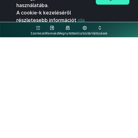
használatába.
A cookie-k kezeléséről
részletesebb információt
ide
kattintva olvashat.
Szerkezet
Keresés
Megnyitottak
Eszköztár
Változások
Kapcsolat
Felhasználási feltételek