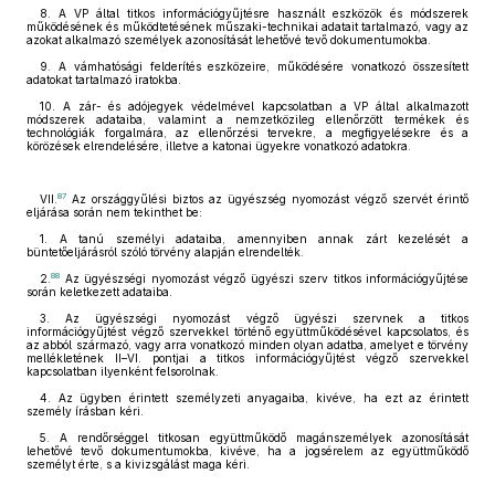
8. A VP által titkos információgyűjtésre használt eszközök és módszerek
működésének és működtetésének műszaki-technikai adatait tartalmazó, vagy az
azokat alkalmazó személyek azonosítását lehetővé tevő dokumentumokba.
9. A vámhatósági felderítés eszközeire, működésére vonatkozó összesített
adatokat tartalmazó iratokba.
10. A zár- és adójegyek védelmével kapcsolatban a VP által alkalmazott
módszerek adataiba, valamint a nemzetközileg ellenőrzött termékek és
technológiák forgalmára, az ellenőrzési tervekre, a megfigyelésekre és a
körözések elrendelésére, illetve a katonai ügyekre vonatkozó adatokra.
87
VII.
Az országgyűlési biztos az ügyészség nyomozást végző szervét érintő
eljárása során nem tekinthet be:
1. A tanú személyi adataiba, amennyiben annak zárt kezelését a
büntetőeljárásról szóló törvény alapján elrendelték.
88
2.
Az ügyészségi nyomozást végző ügyészi szerv titkos információgyűjtése
során keletkezett adataiba.
3. Az ügyészségi nyomozást végző ügyészi szervnek a titkos
információgyűjtést végző szervekkel történő együttműködésével kapcsolatos, és
az abból származó, vagy arra vonatkozó minden olyan adatba, amelyet e törvény
mellékletének II–VI. pontjai a titkos információgyűjtést végző szervekkel
kapcsolatban ilyenként felsorolnak.
4. Az ügyben érintett személyzeti anyagaiba, kivéve, ha ezt az érintett
személy írásban kéri.
5. A rendőrséggel titkosan együttműködő magánszemélyek azonosítását
lehetővé tevő dokumentumokba, kivéve, ha a jogsérelem az együttműködő
személyt érte, s a kivizsgálást maga kéri.