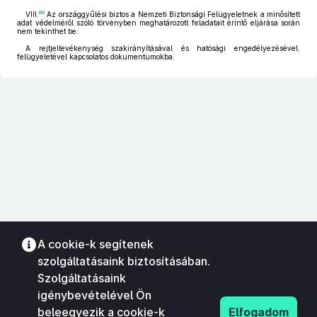
89
VIII.
Az országgyűlési biztos a Nemzeti Biztonsági Felügyeletnek a minősített
adat védelméről szóló törvényben meghatározott feladatait érintő eljárása során
nem tekinthet be:
A rejtjeltevékenység szakirányításával és hatósági engedélyezésével,
felügyeletével kapcsolatos dokumentumokba.
A cookie-k segítenek
szolgáltatásaink biztosításában.
Szolgáltatásaink
igénybevételével Ön
beleegyezik a cookie-k
Elfogadom