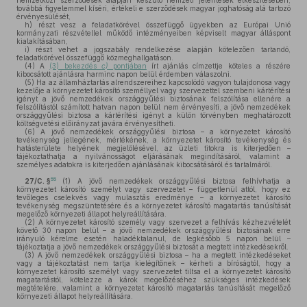
nemzetközi szerződések alapján készülő nemzeti jelentések elkészítésében,
továbbá figyelemmel kíséri, értékeli e szerződések magyar joghatóság alá tartozó
érvényesülését,
h)
részt vesz a feladatkörével összefüggő ügyekben az Európai Unió
kormányzati részvétellel működő intézményeiben képviselt magyar álláspont
kialakításában,
i)
részt vehet a jogszabály rendelkezése alapján kötelezően tartandó,
feladatkörével összefüggő közmeghallgatáson.
(4)
A
(3) bekezdés
c)
pontjában
írt ajánlás címzettje köteles a részére
kibocsátott ajánlásra harminc napon belül érdemben válaszolni.
(5)
Ha az államháztartás alrendszereihez kapcsolódó vagyon tulajdonosa vagy
kezelője a környezetet károsító személlyel vagy szervezettel szembeni kártérítési
igényt a jövő nemzedékek országgyűlési biztosának felszólítása ellenére a
felszólítástól számított hatvan napon belül nem érvényesíti, a jövő nemzedékek
országgyűlési biztosa a kártérítési igényt a külön törvényben meghatározott
költségvetési előirányzat javára érvényesítheti.
(6)
A jövő nemzedékek országgyűlési biztosa – a környezetet károsító
tevékenység jellegének, mértékének, a környezetet károsító tevékenység és
hatásterülete helyének megjelölésével, az üzleti titokra is kiterjedően –
tájékoztathatja a nyilvánosságot eljárásának megindításáról, valamint a
személyes adatokra is kiterjedően ajánlásának kibocsátásáról és tartalmáról.
55
27/C. §
(1)
A jövő nemzedékek országgyűlési biztosa felhívhatja a
környezetet károsító személyt vagy szervezetet – függetlenül attól, hogy ez
tevőleges cselekvés vagy mulasztás eredménye – a környezetet károsító
tevékenység megszüntetésére és a környezetet károsító magatartás tanúsítását
megelőző környezeti állapot helyreállítására.
(2)
A környezetet károsító személy vagy szervezet a felhívás kézhezvételét
követő 30 napon belül – a jövő nemzedékek országgyűlési biztosának erre
irányuló kérelme esetén haladéktalanul, de legkésőbb 5 napon belül –
tájékoztatja a jövő nemzedékek országgyűlési biztosát a megtett intézkedésekről.
(3)
A jövő nemzedékek országgyűlési biztosa – ha a megtett intézkedéseket
vagy a tájékoztatást nem tartja kielégítőnek – kérheti a bíróságtól, hogy a
környezetet károsító személyt vagy szervezetet tiltsa el a környezetet károsító
magatartástól, kötelezze a károk megelőzéséhez szükséges intézkedések
megtételére, valamint a környezetet károsító magatartás tanúsítását megelőző
környezeti állapot helyreállítására.