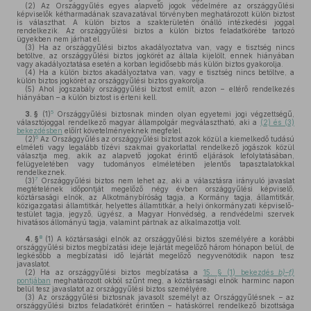
(2)
Az Országgyűlés egyes alapvető jogok védelmére az országgyűlési
képviselők kétharmadának szavazatával törvényben meghatározott külön biztost
is választhat. A külön biztos a szakterületén önálló intézkedési joggal
rendelkezik. Az országgyűlési biztos a külön biztos feladatkörébe tartozó
ügyekben nem járhat el.
(3)
Ha az országgyűlési biztos akadályoztatva van, vagy e tisztség nincs
betöltve, az országgyűlési biztos jogkörét az általa kijelölt, ennek hiányában
vagy akadályoztatása esetén a korban legidősebb más külön biztos gyakorolja.
(4)
Ha a külön biztos akadályoztatva van, vagy e tisztség nincs betöltve, a
külön biztos jogkörét az országgyűlési biztos gyakorolja.
(5)
Ahol jogszabály országgyűlési biztost említ, azon – eltérő rendelkezés
hiányában – a külön biztost is érteni kell.
5
3. §
(1)
Országgyűlési biztosnak minden olyan egyetemi jogi végzettségű,
választójoggal rendelkező magyar állampolgár megválasztható, aki a
(2) és (3)
bekezdésben
előírt követelményeknek megfelel.
6
(2)
Az Országgyűlés az országgyűlési biztost azok közül a kiemelkedő tudású
elméleti vagy legalább tízévi szakmai gyakorlattal rendelkező jogászok közül
választja meg, akik az alapvető jogokat érintő eljárások lefolytatásában,
felügyeletében vagy tudományos elméletében jelentős tapasztalatokkal
rendelkeznek.
7
(3)
Országgyűlési biztos nem lehet az, aki a választásra irányuló javaslat
megtételének időpontját megelőző négy évben országgyűlési képviselő,
köztársasági elnök, az Alkotmánybíróság tagja, a Kormány tagja, államtitkár,
közigazgatási államtitkár, helyettes államtitkár, a helyi önkormányzati képviselő-
testület tagja, jegyző, ügyész, a Magyar Honvédség, a rendvédelmi szervek
hivatásos állományú tagja, valamint pártnak az alkalmazottja volt.
8
4. §
(1)
A köztársasági elnök az országgyűlési biztos személyére a korábbi
országgyűlési biztos megbízatási ideje lejártát megelőző három hónapon belül, de
legkésőbb a megbízatási idő lejártát megelőző negyvenötödik napon tesz
javaslatot.
(2)
Ha az országgyűlési biztos megbízatása a
15. § (1) bekezdés
b)–f)
pontjában
meghatározott okból szűnt meg, a köztársasági elnök harminc napon
belül tesz javaslatot az országgyűlési biztos személyére.
(3)
Az országgyűlési biztosnak javasolt személyt az Országgyűlésnek – az
országgyűlési biztos feladatkörét érintően – hatáskörrel rendelkező bizottsága