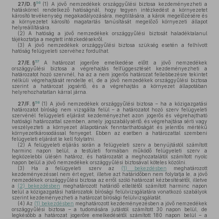
56
27/D. §
(1)
A jövő nemzedékek országgyűlési biztosa kezdeményezheti a
hatáskörrel rendelkező hatóságnál, hogy tegyen intézkedést a környezetet
károsító tevékenység megakadályozására, megtiltására, a károk megelőzésére és
a környezetet károsító magatartás tanúsítását megelőző környezeti állapot
helyreállítására.
(2)
A hatóság a jövő nemzedékek országgyűlési biztosát haladéktalanul
tájékoztatja a megtett intézkedésekről.
(3)
A jövő nemzedékek országgyűlési biztosa szükség esetén a felhívott
hatóság felügyeleti szervéhez fordulhat.
57
27/E. §
A határozat jogerőre emelkedése előtt a jövő nemzedékek
országgyűlési biztosa a végrehajtás felfüggesztését kezdeményezheti a
határozatot hozó szervnél, ha az a nem jogerős határozat fellebbezésre tekintet
nélküli végrehajtását rendelte el, de a jövő nemzedékek országgyűlési biztosa
szerint a határozat jogsértő, és a végrehajtás a környezet állapotában
helyrehozhatatlan kárral járna.
58
27/F. §
(1)
A jövő nemzedékek országgyűlési biztosa – ha a közigazgatási
határozatot bíróság nem vizsgálta felül – a határozatot hozó szerv felügyeleti
szervénél felügyeleti eljárást kezdeményezhet azon jogerős és végrehajtható
hatósági határozattal szemben, amely jogszabálysértő, és végrehajtása sérti vagy
veszélyezteti a környezet állapotának fenntarthatóságát és jelentős mértékű
környezetkárosodással fenyeget. Ebben az esetben a határozattal szembeni
felügyeleti eljárást le kell folytatni.
(2)
A felügyeleti eljárás során a felügyeleti szerv a benyújtástól számított
harminc napon belül, a testületi formában működő felügyeleti szerv a
legközelebbi ülésén határoz, és határozatát a meghozatalától számított nyolc
napon belül a jövő nemzedékek országgyűlési biztosával köteles közölni.
(3)
Ha a felügyeleti szerv az
(1) bekezdésben
meghatározott
kezdeményezéssel nem ért egyet, illetve azt határidőben nem folytatja le, a jövő
nemzedékek országgyűlési biztosa az erről szóló határozat kézbesítésétől, illetve
a
(2) bekezdésben
meghatározott határidő elteltétől számított harminc napon
belül a közigazgatási határozatok bírósági felülvizsgálatára vonatkozó szabályok
szerint kezdeményezheti a határozat bírósági felülvizsgálatát.
(4)
Az
(1) bekezdésben
meghatározott kezdeményezésben a jövő nemzedékek
országgyűlési biztosa – a tudomására jutástól számított 30 napon belül, de
legkésőbb a határozat jogerőre emelkedésétől számított 180 napon belül – a