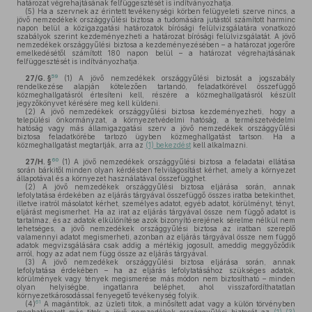
határozat végrehajtásának felfüggesztését is indítványozhatja.
(5)
Ha a szervnek az érintett tevékenységi körben felügyeleti szerve nincs, a
jövő nemzedékek országgyűlési biztosa a tudomására jutástól számított harminc
napon belül a közigazgatási határozatok bírósági felülvizsgálatára vonatkozó
szabályok szerint kezdeményezheti a határozat bírósági felülvizsgálatát. A jövő
nemzedékek országgyűlési biztosa a kezdeményezésében – a határozat jogerőre
emelkedésétől számított 180 napon belül – a határozat végrehajtásának
felfüggesztését is indítványozhatja.
59
27/G. §
(1)
A jövő nemzedékek országgyűlési biztosát a jogszabály
rendelkezése alapján kötelezően tartandó, feladatkörével összefüggő
közmeghallgatásról értesíteni kell, részére a közmeghallgatásról készült
jegyzőkönyvet kérésére meg kell küldeni.
(2)
A jövő nemzedékek országgyűlési biztosa kezdeményezheti, hogy a
települési önkormányzat, a környezetvédelmi hatóság, a természetvédelmi
hatóság vagy más államigazgatási szerv a jövő nemzedékek országgyűlési
biztosa feladatkörébe tartozó ügyben közmeghallgatást tartson. Ha a
közmeghallgatást megtartják, arra az
(1) bekezdést
kell alkalmazni.
60
27/H. §
(1)
A jövő nemzedékek országgyűlési biztosa a feladatai ellátása
során bárkitől minden olyan kérdésben felvilágosítást kérhet, amely a környezet
állapotával és a környezet használatával összefügghet.
(2)
A jövő nemzedékek országgyűlési biztosa eljárása során, annak
lefolytatása érdekében az eljárás tárgyával összefüggő összes iratba betekinthet,
illetve iratról másolatot kérhet, személyes adatot, egyéb adatot, körülményt, tényt,
eljárást megismerhet. Ha az irat az eljárás tárgyával össze nem függő adatot is
tartalmaz, és az adatok elkülönítése azok bizonyító erejének sérelme nélkül nem
lehetséges, a jövő nemzedékek országgyűlési biztosa az iratban szereplő
valamennyi adatot megismerheti, azonban az eljárás tárgyával össze nem függő
adatok megvizsgálására csak addig a mértékig jogosult, ameddig meggyőződik
arról, hogy az adat nem függ össze az eljárás tárgyával.
(3)
A jövő nemzedékek országgyűlési biztosa eljárása során, annak
lefolytatása érdekében – ha az eljárás lefolytatásához szükséges adatok,
körülmények vagy tények megismerése más módon nem biztosítható – minden
olyan helyiségbe, ingatlanra beléphet, ahol visszafordíthatatlan
környezetkárosodással fenyegető tevékenység folyik.
61
(4)
A magántitok, az üzleti titok, a minősített adat vagy a külön törvényben