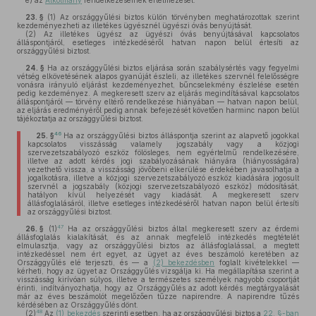
e)
az
Alkotmány
rendelkezéseinek értelmezését.
23. §
(1)
Az országgyűlési biztos külön törvényben meghatározottak szerint
kezdeményezheti az illetékes ügyésznél ügyészi óvás benyújtását.
(2)
Az illetékes ügyész az ügyészi óvás benyújtásával kapcsolatos
álláspontjáról, esetleges intézkedéséről hatvan napon belül értesíti az
országgyűlési biztost.
24. §
Ha az országgyűlési biztos eljárása során szabálysértés vagy fegyelmi
vétség elkövetésének alapos gyanúját észleli, az illetékes szervnél felelősségre
vonásra irányuló eljárást kezdeményezhet, bűncselekmény észlelése esetén
pedig kezdeményez. A megkeresett szerv az eljárás megindításával kapcsolatos
álláspontjáról — törvény eltérő rendelkezése hiányában — hatvan napon belül,
az eljárás eredményéről pedig annak befejezését követően harminc napon belül
tájékoztatja az országgyűlési biztost.
46
25. §
Ha az országgyűlési biztos álláspontja szerint az alapvető jogokkal
kapcsolatos visszásság valamely jogszabály vagy a közjogi
szervezetszabályozó eszköz fölösleges, nem egyértelmű rendelkezésére,
illetve az adott kérdés jogi szabályozásának hiányára (hiányosságára)
vezethető vissza, a visszásság jövőbeni elkerülése érdekében javasolhatja a
jogalkotásra, illetve a közjogi szervezetszabályozó eszköz kiadására jogosult
szervnél a jogszabály (közjogi szervezetszabályozó eszköz) módosítását,
hatályon kívül helyezését vagy kiadását. A megkeresett szerv
állásfoglalásáról, illetve esetleges intézkedéséről hatvan napon belül értesíti
az országgyűlési biztost.
47
26. §
(1)
Ha az országgyűlési biztos által megkeresett szerv az érdemi
állásfoglalás kialakítását, és az annak megfelelő intézkedés megtételét
elmulasztja, vagy az országgyűlési biztos az állásfoglalással, a megtett
intézkedéssel nem ért egyet, az ügyet az éves beszámoló keretében az
Országgyűlés elé terjeszti, és — a
(2) bekezdésben
foglalt kivételekkel —
kérheti, hogy az ügyet az Országgyűlés vizsgálja ki. Ha megállapítása szerint a
visszásság kirívóan súlyos, illetve a természetes személyek nagyobb csoportját
érinti, indítványozhatja, hogy az Országgyűlés az adott kérdés megtárgyalását
már az éves beszámolót megelőzően tűzze napirendre. A napirendre tűzés
kérdésében az Országgyűlés dönt.
48
(2)
Az
(1) bekezdés
szerinti esetben, ha az országgyűlési biztos a
22. §-ban