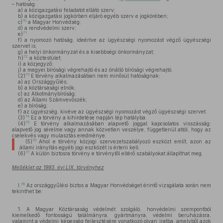
– hatóság:
a)
a közigazgatási feladatot ellátó szerv;
b)
a közigazgatási jogkörben eljáró egyéb szerv e jogkörében;
70
c)
a Magyar Honvédség;
d)
a rendvédelmi szerv;
71
e)
f)
a nyomozó hatóság, ideértve az ügyészségi nyomozást végző ügyészségi
szervet is;
g)
a helyi önkormányzat és a kisebbségi önkormányzat;
72
h)
a köztestület;
i)
a közjegyző;
j)
a megyei bírósági végrehajtó és az önálló bírósági végrehajtó.
73
(2)
E törvény alkalmazásában nem minősül hatóságnak:
a)
az Országgyűlés;
b)
a köztársasági elnök;
c)
az Alkotmánybíróság;
d)
az Állami Számvevőszék;
e)
a bíróság;
f)
az ügyészség, kivéve az ügyészségi nyomozást végző ügyészségi szervet.
74
(3)
Ez a törvény a kihirdetése napján lép hatályba.
75
(4)
E törvény alkalmazásában alapvető joggal kapcsolatos visszásság:
alapvető jog sérelme vagy annak közvetlen veszélye, függetlenül attól, hogy az
cselekvés vagy mulasztás eredménye.
76
(5)
Ahol e törvény közjogi szervezetszabályozó eszközt említ, azon az
állami irányítás egyéb jogi eszközét is érteni kell.
77
(6)
A külön biztosra törvény e törvénytől eltérő szabályokat állapíthat meg.
Melléklet az 1993. évi LIX. törvényhez
78
I.
Az országgyűlési biztos a Magyar Honvédséget érintő vizsgálata során nem
tekinthet be:
1. A Magyar Köztársaság védelmét szolgáló, honvédelmi szempontból
kiemelkedő fontosságú találmányra, gyártmányra, védelmi beruházásra,
valamint a védelmi képesség fejlesztésére vonatkozó olyan iratba, amelyből azok