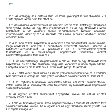
84
V.
85
VI.
Az országgyűlési biztos a Vám- és Pénzügyőrséget (a továbbiakban: VP)
érintő eljárása során nem tekinthet be:
86
1.
Más államok vámszerveivel, nemzetközi szervezettel kötött együttműködés
okmányaiba, illetve az együttes intézkedésekbe és az együttműködés során
keletkezett, a VP valamely szerve rendelkezésére bocsátott adatokba,
információkba, amennyiben a szerződő felek azok minősített adatként történő
védelmét kérik.
2. A VP nemzetközi kapcsolataira vonatkozó azon minősített dokumentumokba,
megállapodásokba, amelyek a nemzetközi szervezett bűnözés (ideértve a
kábítószer-kereskedelmet, a pénzmosást és a terrorcselekményeket)
felderítésére és a cselekmények megelőzésére vonatkozó konkrét
kötelezettségvállalást tartalmazzák.
3. A nemzetbiztonsági szolgálatoknak a VP-vel történő együttműködésével
kapcsolatos, és az abból származó, vagy arra vonatkozó minden olyan adatba,
amelyet a törvény mellékletének II. szám alatti pontjai felsorolnak.
4. A VP által védett objektumok és személyek őrzésvédelmi terveibe, a védelmi
berendezésekre, őrségekre, őrhelyekre vonatkozó dokumentációkba, leírásokba.
5. A VP rejtjeles híradásával kapcsolatos adatok, eszközök, dokumentációk,
iratok, valamint a kormányzati célú frekvencia nyilvántartásával kapcsolatos
összesített adatokba.
6. Az ügyben érintett személyzeti anyagaiba, kivéve, ha ezt az érintett
személy írásban kéri.
7. A VP-vel titkosan együttműködő magánszemélyek azonosítását lehetővé tevő
dokumentumokba, kivéve, ha a jogsérelem az együttműködő személyt érte, s a
kivizsgálást maga kéri.