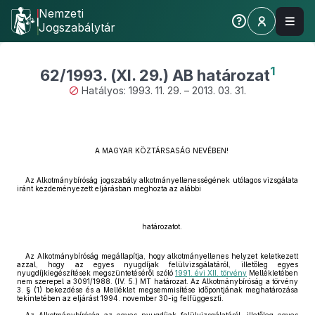
Nemzeti
Jogszabálytár
1
62/1993. (XI. 29.) AB határozat
Hatályos: 1993. 11. 29. – 2013. 03. 31.
A MAGYAR KÖZTÁRSASÁG NEVÉBEN!
Az Alkotmánybíróság jogszabály alkotmányellenességének utólagos vizsgálata
iránt kezdeményezett eljárásban meghozta az alábbi
határozatot.
Az Alkotmánybíróság megállapítja, hogy alkotmányellenes helyzet keletkezett
azzal, hogy az egyes nyugdíjak felülvizsgálatáról, illetőleg egyes
nyugdíjkiegészítések megszüntetéséről szóló
1991. évi XII. törvény
Mellékletében
nem szerepel a 3091/1988. (IV. 5.) MT határozat. Az Alkotmánybíróság a törvény
3. § (1) bekezdése és a Melléklet megsemmisítése időpontjának meghatározása
tekintetében az eljárást 1994. november 30-ig felfüggeszti.