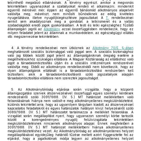
tekinthető megalázó elbánásnak. A törvény egyrészt, amikor a megvonás
tekintetében ugyanazokat a szabályokat rendeli el alkalmazni, mindenkit
egyenlő mércével mér, éppen az egyenlő bánásmód alkotmányos alapelvét
valósítja meg, másrészt, nem minősíti bűnösöknek az eddig kivételes
nyugellátásra, illetve nyugdíjkiegészítésre jogosultakat. A
T.
rendelkezései
senkit sem akadályoznak meg a gondolat, a lelkiismeret és a vallás
szabadságából eredő jogok gyakorlásában. A testi és lelki egészséghez fűződő
állampolgári jogról az
Alkotmány
azzal összefüggésben rendelkezik, hogy ez
milyen feladatot jelent az államnak a munkavédelem, az egészségügyi ellátás
stb. megszervezése tekintetében.
4. A törvény rendelkezései nem ütköznek az
Alkotmány 70/E. §-ában
meghatározott szociális biztonsággal való joggal sem. A szociális biztonsághoz
való jog többek között jogot jelent az állampolgároknak öregség esetére a
megélhetésükhöz szükséges ellátásra. A Magyar Köztársaság az ellátáshoz való
jogot a társadalombiztosítás útján és a szociális intézmények rendszerével
valósítja meg. Ebből az alkotmányos rendelkezésből nem következik, hogy az
olyan állampolgárok ellátását is a társadalombiztosítási rendszerben kell
biztosítani, akik a társadalombiztosításról szóló jogszabályok alapján
társadalombiztosítási ellátásra nem szereztek jogosultságot.
5. Az Alkotmánybíróság eljárása során vizsgálta, hogy a központi
államigazgatási szervek átszervezésével összefüggő egyes személyi kérdések
rendezéséről szóló 3091/1988. (IV. 5.) MT határozat mellékletben való
felsorolásának hiánya nem valósít-e meg alkotmányellenes megkülönböztetést,
különös tekintettel arra, hogy az ugyanilyen tárgyban kiadott, az átszervezéssel
kapcsolatos feladatokról és egyes határozatok hatályon kívül helyezéséről szóló
3089/1988. (IV. 5.) MT határozatot tartalmazza a melléklet felsorolása. A
vizsgálat során megállapítást nyert, hogy ugyanazon személyi körbe tartozók
között a korengedményes nyugdíj felülvizsgálata tekintetében
megkülönböztetésnek nincsenek alkotmányos alapjai. Ennek megfelelően a
3091/1988. (IV. 5.) MT határozat mellékletbeni hiánya alkotmányellenes
megkülönböztetéshez vezet. Az Alkotmánybíróság az alkotmányellenes helyzet
megállapításával egyidejűleg határidő tűzése mellett azért függesztette fel az
eljárást, hogy a jogalkotónak módja legyen az alkotmányellenes helyzet