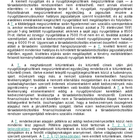
A kiemelt nyugdíjak és a nyugdíjkiegészítések megszüntetése csak — a
társadalombiztosítás rendszerében nem értékelhető, mert annak elveivel
ellentétes — a többletjogokra terjed ki. A nyugdíjak, nyugdíjkiegészítések
folyósításának megszüntetésével egyidejűleg, a jogosultak részére a
nyugdíjbavonulásukkor hatályos jogszabályok szerint kiszámított, és az azóta
esedékes emelésekkel kiegészített nyugellátást kell megállapítani és folyósítani.
A
T.
a többletjogok megszüntetése során figyelemmel van szociális szempontokra
is, amikor rendelkezéseinek hatálya alól kiveszi azokat a 70. életévüket 1991.
január 1-jéig betöltött nyugdíjasokat, akiknek a saját jogú nyugellátása a 8500
Ft-ot, illetve az özvegyi nyugellátása a 7500 Ft-ot nem éri el, továbbá azokat a
személyeket, akiknek a kedvezményekkel növelt nyugdíjösszege nem haladja
meg a 6000 Ft-ot. Ugyancsak a társadalombiztosítás elveivel összeférő módon —
abból a társadalmi szolidaritást hangsúlyozandó — a
T.
kivételt teremt az
egyébként mindenkor hatályos és kihirdetett társadalombiztosítási jogszabályoktól
eltérően, egyedi, kivételes eljárás során megállapított, a törvény mellékletében
felsorolt kormányhatározatokon alapuló nyugdíjak tekintetében.
A
T.
a meghatározott kitüntetések és kitüntető címek után járó
nyugdíjkiegészítések megszüntetésével egyidejűleg rendelkezik e kitüntetések,
kitüntető címek, illetve ezeket telepítő nyugdíjkiegészítések közül a tudományos,
sport, művészeti vagy más, a nemzet számára kiemelkedően hasznos
tevékenységért, továbbá a nemzeti ellenállási mozgalomban és a németellenes
szabadságharcban szerzett érdemek elismeréseként adott kedvezmények más
jogintézmény — a pótlék — keretében való további folyósításáról. A
T.
a fenti
tevékenység elismeréseként eddig a nyugdíjrendszer keretében adott
kedvezményeket leválasztja a társadalombiztosítási rendszertől. Ezeknek
finanszírozási terhei ezt követően nem a Társadalombiztosítási Alapot, hanem a
költségvetést terhelik, összhangban azzal, hogy a kedvezmények összegének
alapjául nem a járulékfizetés szolgált, illetve ezen kedvezmények további
társadalombiztosítási finanszírozásának nincsenek a társadalombiztosítási
rendszer szempontjából releváns szociális indokai.
A
T.
rendelkezései alapján pótlékra az addigi kedvezményezettek közül nem
mindenki lesz jogosult. Pótlékra jogosultak közé tartoznak a
T. 2. § (2)
bekezdésében
meghatározott kitüntetések és kitüntető címek tulajdonosai, az
olimpiákon és a felnőtt világbajnokságon aranyérmet, illetve világbajnoki címet
szerzett személyek. A
T. 2. § (2) bekezdésben
nem említett kitüntetések, illetve