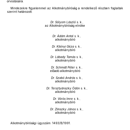
orvoslására.
Mindezekre figyelemmel az Alkotmánybíróság a rendelkező részben foglaltak
szerint határozott.
Dr. Sólyom László
s. k.,
az Alkotmánybíróság elnöke
Dr. Ádám Antal
s. k.,
alkotmánybíró
Dr. Kilényi Géza
s. k.,
alkotmánybíró
Dr. Lábady Tamás
s. k.,
alkotmánybíró
Dr. Schmidt Péter
s. k.,
előadó alkotmánybíró
Dr. Szabó András
s. k.,
alkotmánybíró
Dr. Tersztyánszky Ödön
s. k.,
alkotmánybíró
Dr. Vörös Imre
s. k.,
alkotmánybíró
Dr. Zlinszky János
s. k.,
alkotmánybíró
Alkotmánybírósági ügyszám: 1493/B/1991.