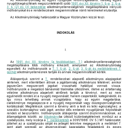
Az Alkotmánybíróság az egyes nyugdíjak felülvizsgálatáról, illetőleg egyes
nyugdíjkiegészítések megszüntetéséről szóló
1991. évi XII. törvény 1. §-a
,
2. §-a
,
3. § (2) és (3) bekezdése
alkotmányellenességének megállapítására irányuló
indítványokat és e rendelkezések megsemmisítése iránti kérelmeket elutasítja.
Az Alkotmánybíróság határozatát a Magyar Közlönyben közzé teszi.
INDOKOLÁS
I.
Az
1991. évi XII. törvény (a továbbiakban: T.)
alkotmányellenességének
megállapítására több indítvány érkezett, amelyeket az Alkotmánybíróság
egyesített. Az indítványozók a
T. 1. §-át
,
2. §-át
,
3. §-át és mellékletének 7.
pontját
alkotmányellenesnek tartják és annak megsemmisítését kérték.
Álláspontjuk szerint a
T.
rendelkezései alapvető alkotmányos alapjogokat
sértenek, mert ellentétben állnak a jogállamiság alkotmányos tételével, amikor
jogszerűen megszerzett jogokat visszaható hatállyal vonnak vissza.
Indítványozók a megalázó bánásmód tilalmába ütközőnek, illetve az ártatlanság
vélelme alkotmányos alapelvét sértőnek tartják a törvényt, mert az nem
egyénektől rendeli el a nyugdíj megvonását, hanem csoportoktól, kategóriáktól, és
így nincs lehetőség annak vizsgálatára, hogy az egyén magatartása,
cselekménye megalapozza-e a nyugdíj megvonását vagy összegszerűségének
korlátozását. Megítélésük szerint a törvény sérti a testi és lelki egészséghez, a
szociális biztonsághoz való jogot, amikor idős emberek nyugdíjának folyósítását
rendeli el beszüntetni. Indítványozók álláspontja szerint diszkriminációnak, az
állampolgárok közötti, az
Alkotmány
ba ütköző különbségtételnek minősül az a
szabályozás, mely kizárja a
T. mellékletéből
a 3091/1988. (IV. 5.) MT határozatot,
jóllehet az a szabályozás célját és jellegét tekintve megegyezik a melléklet 7.
pont alatt szereplő az átszervezéssel kapcsolatos feladatokról és egyes