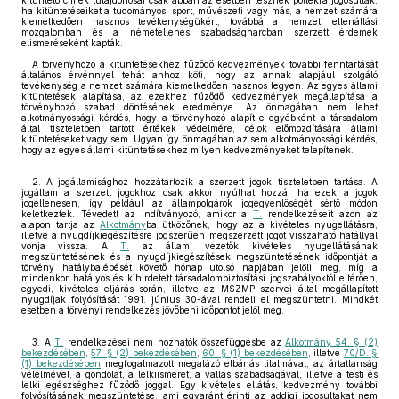
kitüntető címek tulajdonosai csak abban az esetben lesznek pótlékra jogosultak,
ha kitüntetéseiket a tudományos, sport, művészeti vagy más, a nemzet számára
kiemelkedően hasznos tevékenységükért, továbbá a nemzeti ellenállási
mozgalomban és a németellenes szabadságharcban szerzett érdemek
elismeréseként kapták.
A törvényhozó a kitüntetésekhez fűződő kedvezmények további fenntartását
általános érvénnyel tehát ahhoz köti, hogy az annak alapjául szolgáló
tevékenység a nemzet számára kiemelkedően hasznos legyen. Az egyes állami
kitüntetések alapítása, az ezekhez fűződő kedvezmények megállapítása a
törvényhozó szabad döntésének eredménye. Az önmagában nem lehet
alkotmányossági kérdés, hogy a törvényhozó alapít-e egyébként a társadalom
által tiszteletben tartott értékek védelmére, célok előmozdítására állami
kitüntetéseket vagy sem. Ugyan így önmagában az sem alkotmányossági kérdés,
hogy az egyes állami kitüntetésekhez milyen kedvezményeket telepítenek.
2. A jogállamisághoz hozzátartozik a szerzett jogok tiszteletben tartása. A
jogállam a szerzett jogokhoz csak akkor nyúlhat hozzá, ha ezek a jogok
jogellenesen, így például az állampolgárok jogegyenlőségét sértő módon
keletkeztek. Tévedett az indítványozó, amikor a
T.
rendelkezéseit azon az
alapon tartja az
Alkotmány
ba ütközőnek, hogy az a kivételes nyugellátásra,
illetve a nyugdíjkiegészítésre jogszerűen megszerzett jogot visszaható hatállyal
vonja vissza. A
T.
az állami vezetők kivételes nyugellátásának
megszüntetésének és a nyugdíjkiegészítések megszüntetésének időpontját a
törvény hatálybalépését követő hónap utolsó napjában jelöli meg, míg a
mindenkor hatályos és kihirdetett társadalombiztosítási jogszabályoktól eltérően,
egyedi, kivételes eljárás során, illetve az MSZMP szervei által megállapított
nyugdíjak folyósítását 1991. június 30-ával rendeli el megszüntetni. Mindkét
esetben a törvényi rendelkezés jövőbeni időpontot jelöl meg.
3. A
T.
rendelkezései nem hozhatók összefüggésbe az
Alkotmány 54. § (2)
bekezdésében
,
57. § (2) bekezdésében
,
60. § (1) bekezdésében
, illetve
70/D. §
(1) bekezdésében
megfogalmazott megalázó elbánás tilalmával, az ártatlanság
vélelmével, a gondolat, a lelkiismeret, a vallás szabadságával, illetve a testi és
lelki egészséghez fűződő joggal. Egy kivételes ellátás, kedvezmény további
folyósításának megszüntetése, ami egyaránt érinti az addigi jogosultakat nem