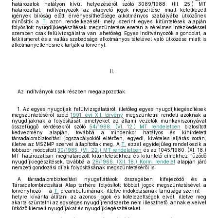
határozatok hatályon kívül helyezéséről szóló 3089/1988. (III. 25.) MT
határozattal. Indítványozók az alapvető jogok megsértése miatt keletkezett
igények bíróság előtti érvényesíthetősége alkotmányos szabályába ütközőnek
minősítik a
T.
azon rendelkezését, mely szerint egyes kitüntetések alapján
folyósított nyugdíjkiegészítések megszüntetése esetén a sérelmes intézkedéssel
szemben csak felülvizsgálatra van lehetőség. Egyes indítványozók a gondolat, a
lelkiismeret és a vallás szabadsága alkotmányos tételével való ütközése miatt is
alkotmányellenesnek tartják a törvényt.
II.
Az indítványok csak részben megalapozottak.
1. Az egyes nyugdíjak felülvizsgálatáról, illetőleg egyes nyugdíjkiegészítések
megszüntetéséről szóló
1991. évi XII. törvény
megszüntetni rendeli azoknak a
nyugdíjaknak a folyósítását, amelyeket az állami vezetők munkaviszonyával
összefüggő kérdésekről szóló
54/1988. (VI. 12.) MT rendeletben
biztosított
kedvezmény alapján, továbbá a mindenkor hatályos és kihirdetett
társadalombiztosítási jogszabályoktól eltérően, egyedi, kivételes eljárás során,
illetve az MSZMP szervei állapítottak meg. A
T.
ezzel egyidejűleg rendelkezik a
többször módosított
30/1985. (VI. 22.) MT rendeletben
és az 1045/1980. (XI. 18.)
MT határozatban meghatározott kitüntetésekhez és kitüntető címekhez fűződő
nyugdíjkiegészítések, továbbá a
28/1966. (XII. 18.) Korm. rendelet
alapján járó
nemzeti gondozási díjak folyósításának megszüntetéséről is.
A társadalombiztosítási nyugellátások összegében kifejeződő és a
Társadalombiztosítási Alap terhére folyósított többlet jogok megszüntetésével a
törvényhozó — a
T.
preambulumának, illetve indokolásának tanúsága szerint —
helyre kívánta állítani az azonos jogok és kötelezettségek elvét, illetve meg
akarta szüntetni az egységes nyugdíjrendszerbe nem illeszthető, annak elveivel
ütköző kiemelt nyugdíjakat és nyugdíjkiegészítéseket.