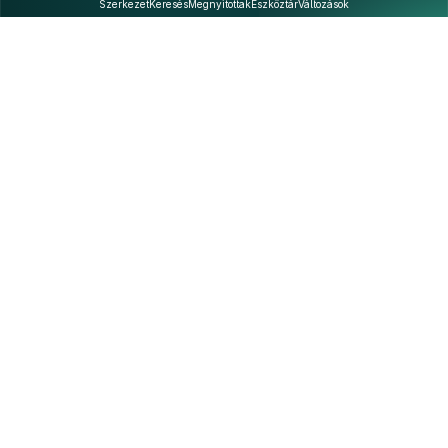
Szerkezet
Keresés
Megnyitottak
Eszköztár
Változások
Kapcsolat
Felhasználási feltételek
PDF
Akadálymentesítési nyilatkozat
Adatkezelési tájékoztató
©
A Nemzeti Jogszabálytárban elérhető szövegek