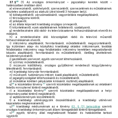
85
37. §
(1)
Az országos önkormányzat – jogszabályi keretek között –
határozatban önállóan dönt:
a)
elnevezéséről, székhelyéről, szervezetéről, szervezetének és működésének
részletes szabályairól az alakuló ülést követő 3 hónapon belül,
b)
költségvetéséről, zárszámadásáról, vagyonleltára megállapításáról,
c)
törzsvagyona köréről,
d)
jelképeiről,
e)
az általa képviselt kisebbség országos ünnepeiről,
f)
kitüntetéseiről, ezek odaítélésének feltételeiről, szabályairól,
g)
rendelkezésére álló rádió- és televíziócsatorna felhasználásának elveiről és
módjáról,
h)
a rendelkezésére álló közszolgálati rádió és televízió műsoridő
felhasználásának elveiről,
i)
intézmény alapításáról, fenntartásáról, működtetéséről, megszüntetéséről,
így különösen alap- és középfokú kisebbségi oktatási intézmények, továbbá
felsőoktatási intézmény vagy felsőoktatási intézmény keretében megvalósítandó
képzés alapításáról, fenntartásáról és működtetéséről, illetőleg átvételének
kezdeményezéséről,
j)
gazdálkodó szervezet, egyéb szervezet létrehozásáról,
k)
színház működtetéséről,
l)
múzeumi kiállítóhely, országos gyűjtőkörrel rendelkező közgyűjtemény
létesítéséről, fenntartásáról,
m)
kisebbségi könyvtár fenntartásáról,
n)
művészeti, tudományos intézet, kiadó alapításáról, működtetéséről,
o)
jogsegélyszolgálat létrehozásáról és működtetéséről,
p)
működése körében pályázatok kiírásáról, ösztöndíj alapításáról,
86
87
q)
a közoktatási törvény
szerinti közoktatási megállapodásnak az oktatásért
felelős miniszterrel történő megkötéséről,
88
r)
a közoktatási törvény
szerinti közoktatási megállapodásnak a helyi
önkormányzattal történő megkötéséről,
s)
sajtóközlemények közzétételéről,
t)
a kisebbségi utónévjegyzék összeállításáról, a kisebbségi utónévvel
kapcsolatos megkeresésekről,
89
u)
kisebbségi médiumoknak az e törvény
63. § (3) bekezdése
szerinti
országos kisebbségi önkormányzati állami támogatásból történő támogatásáról,
90
v)
egyéb, törvény által meghatározott feladat- és hatáskörébe tartozó
ügyekről.