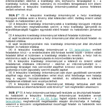
értelmezésében ideértve a kisebbségi célú közhasznú társaságokat is – a
kisebbségi kultúra, oktatás, tudomány és művelődés támogatására kiírt állami
pályázatokon a települési kisebbségi önkormányzatokkal azonos feltételek
mellett vehetnek részt.
50
30/A. §
(1)
A települési kisebbségi önkormányzat a helyi kisebbségi
közügyek ellátása során a törvény által kötelezően előírt, illetőleg önként vállalt
feladat- és hatáskörében jár el.
(2)
A települési kisebbségi önkormányzatok a kisebbségi közügyek intézése
során, törvényben meghatározottak szerint, a helyi kisebbségi igényektől és
teljesítőképességtől függően egymástól eltérő feladat- és hatáskörben járhatnak
el.
(3)
A települési kisebbségi önkormányzat kötelező feladatai különösen:
a)
saját kezdeményezésére a helyi önkormányzat által átruházott feladat- és
hatáskör ellátása,
b)
saját kezdeményezésére más kisebbségi önkormányzat által átruházott
feladat- és hatáskör ellátása.
(4)
A települési kisebbségi önkormányzat a
(3) bekezdésben
említett
feladatokon kívül – a rendelkezésére álló források keretei között – önként vállalt
feladatot láthat el különösen a kisebbségi oktatás és nevelés, a helyi írott és
elektronikus sajtó, a hagyományápolás és közművelődés területén.
(5)
A települési kisebbségi önkormányzat a kötelező és önként vállalt
feladatainak ellátására intézményt – ideértve az intézményátvételt is –,
gazdasági társaságot, más szervezetet alapíthat, kinevezi ezek vezetőit, illetve
gyakorolja a külön jogszabály szerinti alapítói jogokat.
(6)
A települési kisebbségi önkormányzat csak olyan gazdálkodó szervezetet
alapíthat vagy olyan működésében vehet részt, ahol felelőssége nem haladja
meg a vagyoni hozzájárulásának mértékét, és vállalkozása a kötelező
feladatainak ellátását nem veszélyeztetheti.
(7)
A települési kisebbségi önkormányzat többségi befolyása alatt álló
51
vállalkozásra az államháztartásról szóló törvényt
kell megfelelően alkalmazni.
52
30/B. §
(1)
A helyi önkormányzat képviselő-testülete az átruházható feladat-
és hatáskörét a települési kisebbségi önkormányzat testületére annak
kezdeményezésére – a
47. és 49. §-ban
foglalt eljárás kivételével – a
(3)
bekezdésben
meghatározott megállapodás alapján átruházhatja. A hatósági,
valamint a közüzemi szolgáltatásokkal összefüggő feladat- és hatáskörök nem