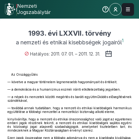
Nemzeti
Jogszabálytár
1993. évi LXXVII. törvény
1
a nemzeti és etnikai kisebbségek jogairól
Hatályos: 2011. 07. 01. – 2011. 12. 31.
Az Országgyűlés
— követve a magyar történelem legnemesebb hagyományait és értékeit,
— a demokrácia és a humanizmus eszméi iránti elkötelezettség jegyében,
— a népek és nemzetek közötti megértés és baráti együttműködés elősegítésének
szándékával,
— továbbá annak tudatában, hogy a nemzeti és etnikai kisebbségek harmonikus
együttélése a többségi nemzettel a nemzetközi biztonság alkotó eleme,
kinyilvánítja, hogy a nemzeti és etnikai önazonossághoz való jogot az egyetemes
emberi jogok részének tekinti, a nemzeti és etnikai kisebbségek sajátos egyéni
és közösségi jogai alapvető szabadságjogok, amelyeket tiszteletben tart, és
mindezeknek a Magyar Köztársaságban érvényt szerez.
Ezen jogok összessége nem a többség adománya és nem a kisebbség kiváltsága,