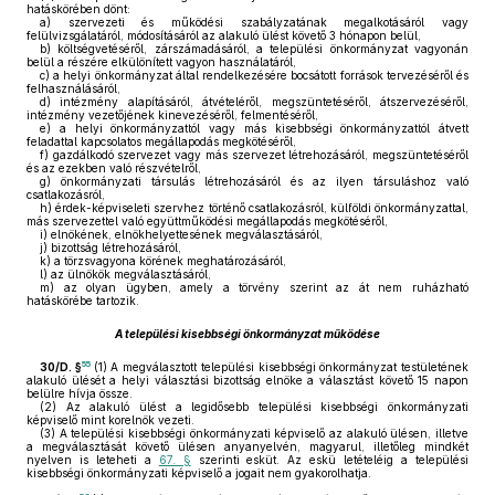
hatáskörében dönt:
a)
szervezeti és működési szabályzatának megalkotásáról vagy
felülvizsgálatáról, módosításáról az alakuló ülést követő 3 hónapon belül,
b)
költségvetéséről, zárszámadásáról, a települési önkormányzat vagyonán
belül a részére elkülönített vagyon használatáról,
c)
a helyi önkormányzat által rendelkezésére bocsátott források tervezéséről és
felhasználásáról,
d)
intézmény alapításáról, átvételéről, megszüntetéséről, átszervezéséről,
intézmény vezetőjének kinevezéséről, felmentéséről,
e)
a helyi önkormányzattól vagy más kisebbségi önkormányzattól átvett
feladattal kapcsolatos megállapodás megkötéséről,
f)
gazdálkodó szervezet vagy más szervezet létrehozásáról, megszüntetéséről
és az ezekben való részvételről,
g)
önkormányzati társulás létrehozásáról és az ilyen társuláshoz való
csatlakozásról,
h)
érdek-képviseleti szervhez történő csatlakozásról, külföldi önkormányzattal,
más szervezettel való együttműködési megállapodás megkötéséről,
i)
elnökének, elnökhelyettesének megválasztásáról,
j)
bizottság létrehozásáról,
k)
a törzsvagyona körének meghatározásáról,
l)
az ülnökök megválasztásáról,
m)
az olyan ügyben, amely a törvény szerint az át nem ruházható
hatáskörébe tartozik.
A települési kisebbségi önkormányzat működése
55
30/D. §
(1)
A megválasztott települési kisebbségi önkormányzat testületének
alakuló ülését a helyi választási bizottság elnöke a választást követő 15 napon
belülre hívja össze.
(2)
Az alakuló ülést a legidősebb települési kisebbségi önkormányzati
képviselő mint korelnök vezeti.
(3)
A települési kisebbségi önkormányzati képviselő az alakuló ülésen, illetve
a megválasztását követő ülésen anyanyelvén, magyarul, illetőleg mindkét
nyelven is leteheti a
67. §
szerinti esküt. Az eskü letételéig a települési
kisebbségi önkormányzati képviselő a jogait nem gyakorolhatja.