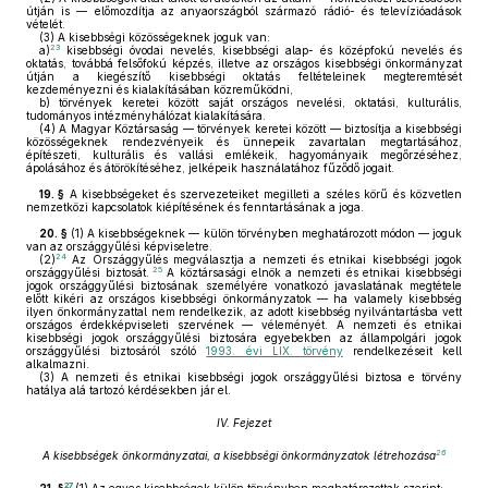
útján is — előmozdítja az anyaországból származó rádió- és televízióadások
vételét.
(3)
A kisebbségi közösségeknek joguk van:
23
a)
kisebbségi óvodai nevelés, kisebbségi alap- és középfokú nevelés és
oktatás, továbbá felsőfokú képzés, illetve az országos kisebbségi önkormányzat
útján a kiegészítő kisebbségi oktatás feltételeinek megteremtését
kezdeményezni és kialakításában közreműködni,
b)
törvények keretei között saját országos nevelési, oktatási, kulturális,
tudományos intézményhálózat kialakítására.
(4)
A Magyar Köztársaság — törvények keretei között — biztosítja a kisebbségi
közösségeknek rendezvényeik és ünnepeik zavartalan megtartásához,
építészeti, kulturális és vallási emlékeik, hagyományaik megőrzéséhez,
ápolásához és átörökítéséhez, jelképeik használatához fűződő jogait.
19. §
A kisebbségeket és szervezeteiket megilleti a széles körű és közvetlen
nemzetközi kapcsolatok kiépítésének és fenntartásának a joga.
20. §
(1)
A kisebbségeknek — külön törvényben meghatározott módon — joguk
van az országgyűlési képviseletre.
24
(2)
Az Országgyűlés megválasztja a nemzeti és etnikai kisebbségi jogok
25
országgyűlési biztosát.
A köztársasági elnök a nemzeti és etnikai kisebbségi
jogok országgyűlési biztosának személyére vonatkozó javaslatának megtétele
előtt kikéri az országos kisebbségi önkormányzatok — ha valamely kisebbség
ilyen önkormányzattal nem rendelkezik, az adott kisebbség nyilvántartásba vett
országos érdekképviseleti szervének — véleményét. A nemzeti és etnikai
kisebbségi jogok országgyűlési biztosára egyebekben az állampolgári jogok
országgyűlési biztosáról szóló
1993. évi LIX. törvény
rendelkezéseit kell
alkalmazni.
(3)
A nemzeti és etnikai kisebbségi jogok országgyűlési biztosa e törvény
hatálya alá tartozó kérdésekben jár el.
IV. Fejezet
26
A kisebbségek önkormányzatai, a kisebbségi önkormányzatok létrehozása
27