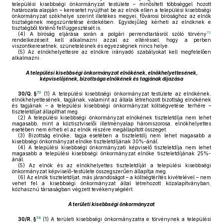
települési kisebbségi önkormányzat testülete – minősített többséggel hozott
határozata alapján – keresetet nyújthat be az elnök ellen a települési kisebbségi
önkormányzat székhelye szerint illetékes megyei, fővárosi bírósághoz az elnök
tisztségének megszüntetése érdekében. Egyidejűleg kérheti az elnöknek e
tisztségből történő felfüggesztését is.
72
(4)
A bíróság eljárása során a polgári perrendtartásról szóló törvény
rendelkezéseit kell alkalmazni azzal az eltéréssel, hogy a perben
viszontkeresetnek, szünetelésnek és egyezségnek nincs helye.
(5)
Az elnökhelyettesre az elnökre irányadó szabályokat kell megfelelően
alkalmazni.
A települési kisebbségi önkormányzat elnökének, elnökhelyettesének,
képviselőjének, bizottsága elnökének és tagjának díjazása
73
30/Q. §
(1)
A települési kisebbségi önkormányzat testülete az elnökének,
elnökhelyettesének, tagjának, valamint az általa létrehozott bizottság elnökének
és tagjának – a települési kisebbségi önkormányzat költségvetése terhére –
tiszteletdíjat állapíthat meg.
(2)
A települési kisebbségi önkormányzat elnökének tiszteletdíja nem lehet
magasabb, mint a köztisztviselői illetményalap háromszorosa, elnökhelyettes
esetében nem érheti el az elnök részére megállapított összeget.
(3)
Bizottság elnöke, tagja esetében a tiszteletdíj nem lehet magasabb a
kisebbségi önkormányzat elnöke tiszteletdíjának 30%-ánál.
(4)
A települési kisebbségi önkormányzati képviselő tiszteletdíja nem lehet
magasabb a települési kisebbségi önkormányzat elnöke tiszteletdíjának 25%-
ánál.
(5)
Az elnök és az elnökhelyettes tiszteletdíját a települési kisebbségi
önkormányzat képviselő-testülete összegszerűen állapítja meg.
(6)
Az elnök tiszteletdíjat, más járandóságot – a költségtérítés kivételével – nem
vehet fel a kisebbségi önkormányzat által létrehozott közalapítványban,
közhasznú társaságban végzett tevékenységéért.
A területi kisebbségi önkormányzat
74
30/R. §
(1)
A területi kisebbségi önkormányzatra e törvénynek a települési