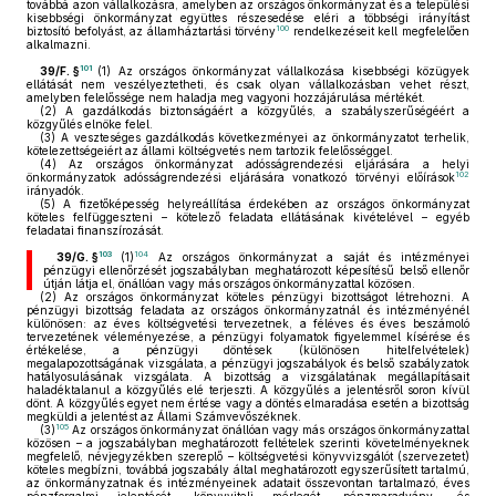
továbbá azon vállalkozásra, amelyben az országos önkormányzat és a települési
kisebbségi önkormányzat együttes részesedése eléri a többségi irányítást
100
biztosító befolyást, az államháztartási törvény
rendelkezéseit kell megfelelően
alkalmazni.
101
39/F. §
(1)
Az országos önkormányzat vállalkozása kisebbségi közügyek
ellátását nem veszélyeztetheti, és csak olyan vállalkozásban vehet részt,
amelyben felelőssége nem haladja meg vagyoni hozzájárulása mértékét.
(2)
A gazdálkodás biztonságáért a közgyűlés, a szabályszerűségéért a
közgyűlés elnöke felel.
(3)
A veszteséges gazdálkodás következményei az önkormányzatot terhelik,
kötelezettségeiért az állami költségvetés nem tartozik felelősséggel.
(4)
Az országos önkormányzat adósságrendezési eljárására a helyi
102
önkormányzatok adósságrendezési eljárására vonatkozó törvényi előírások
irányadók.
(5)
A fizetőképesség helyreállítása érdekében az országos önkormányzat
köteles felfüggeszteni – kötelező feladata ellátásának kivételével – egyéb
feladatai finanszírozását.
103
104
39/G. §
(1)
Az országos önkormányzat a saját és intézményei
pénzügyi ellenőrzését jogszabályban meghatározott képesítésű belső ellenőr
útján látja el, önállóan vagy más országos önkormányzattal közösen.
(2)
Az országos önkormányzat köteles pénzügyi bizottságot létrehozni. A
pénzügyi bizottság feladata az országos önkormányzatnál és intézményénél
különösen: az éves költségvetési tervezetnek, a féléves és éves beszámoló
tervezetének véleményezése, a pénzügyi folyamatok figyelemmel kísérése és
értékelése, a pénzügyi döntések (különösen hitelfelvételek)
megalapozottságának vizsgálata, a pénzügyi jogszabályok és belső szabályzatok
hatályosulásának vizsgálata. A bizottság a vizsgálatának megállapításait
haladéktalanul a közgyűlés elé terjeszti. A közgyűlés a jelentésről soron kívül
dönt. A közgyűlés egyet nem értése vagy a döntés elmaradása esetén a bizottság
megküldi a jelentést az Állami Számvevőszéknek.
105
(3)
Az országos önkormányzat önállóan vagy más országos önkormányzattal
közösen – a jogszabályban meghatározott feltételek szerinti követelményeknek
megfelelő, névjegyzékben szereplő – költségvetési könyvvizsgálót (szervezetet)
köteles megbízni, továbbá jogszabály által meghatározott egyszerűsített tartalmú,
az önkormányzatnak és intézményeinek adatait összevontan tartalmazó, éves