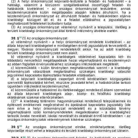
(2)
A helyi önkormányzat képviselő-testülete a feladat- és hatáskörét – a
hatósági, valamint a közüzemi szolgáltatásokkal összefüggő feladat- és
hatáskörök kivételével – az országos önkormányzat testületére, annak
kezdeményezésére külön megállapodás alapján köteles átruházni, ha a
kezdeményező önkormányzat az átruházott feladat- és hatáskörében eljárva
kisebbségi közügyet lát el, és a feladat ellátásához a jogszabályban
meghatározott feltételeket biztosítani tudja.
(3)
Az országos önkormányzat véleményt nyilvánít a települési, illetőleg a
területi kisebbségi önkormányzat által történő intézmény átvétele esetén.
91
38. §
(1)
Az országos önkormányzat
a)
véleményt nyilvánít – a helyi önkormányzat rendelete kivételével – az
általa képviselt kisebbségeket e minőségében érintő jogszabályok tervezetéről, a
megyei, fővárosi önkormányzati rendeletekről akkor, ha az adott kisebbség
területi kisebbségi önkormányzatot nem alakít,
b)
véleményt nyilvánít a kisebbségek védelmével kapcsolatos két- és
többoldalú nemzetközi megállapodások hazai végrehajtásáról és kezdeményezi
az abban foglaltak érvényesítéséhez szükséges intézkedések megtételét,
c)
közreműködik – külön törvényben meghatározottak szerint – a kisebbségi
önkormányzati választások megtartásához szükséges kisebbségi választói
jegyzékkel kapcsolatos tájékoztatási feladatok ellátásában,
d)
a képviselt kisebbségek csoportjait érintő kérdésekben közigazgatási
szervektől tájékoztatást kérhet, részükre javaslatot tehet, a hatáskörükbe tartozó
ügyekben intézkedést kezdeményezhet,
e)
közreműködik a hatáskörrel és illetékességgel rendelkező állami szervekkel
az általa képviselt kisebbségek alap-, közép- és felsőfokú kisebbségi
oktatásának szakmai ellenőrzésében.
92
(2)
A kisebbség történelmi hagyományokkal rendelkező településeinek és
építészeti emlékeinek megőrzésével és ápolásával kapcsolatos jogszabály (ide
nem értve a helyi önkormányzat rendeletét) és a közoktatási törvény
végrehajtásáról szóló kormányrendeletek megalkotásakor – a kisebbséghez
tartozók óvodai nevelését, iskolai nevelését és oktatását érintő kérdésekben – az
országos önkormányzatok véleményének kikérése szükséges.
93
39. §
Az országos önkormányzat elnöke, elnökhelyettese, illetőleg
képviselője részt vehet a települési és területi kisebbségi önkormányzat ülésein.
94