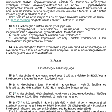
utónevének szabad megválasztásához, családi és utónevének anyanyelve
szabályai szerinti anyakönyveztetéséhez és annak — jogszabályban
meghatározott keretek között — hivatalos okmányokban való feltüntetéséhez. A
nem latin írásmóddal történő bejegyzés esetén kötelező a fonetikus, latin betűs
írásmód egyidejű alkalmazása is.
18
(2)
Kérésre az anyakönyvezés és az egyéb hivatalos okmányok kiállítása –
az
(1) bekezdésben
meghatározottak szerint – kétnyelvű is lehet.
13. §
A kisebbséghez tartozó személynek joga van:
a)
anyanyelvének, történelmének, kultúrájának, hagyományainak
megismeréséhez, ápolásához, gyarapításához, továbbadásához;
19
b)
részt venni anyanyelvű oktatásban és művelődésben;
c)
kisebbségi voltával kapcsolatos személyi adatok védelméhez külön
20
törvényben
meghatározottak szerint.
14. §
A kisebbséghez tartozó személynek joga van mind az anyaországok és
nyelvnemzetek állami és közösségi intézményeivel, mind a más országokban élő
kisebbségekkel való kapcsolattartásra.
III. Fejezet
A kisebbségek közösségi jogai
15. §
A kisebbségi önazonosság megőrzése, ápolása, erősítése és átörökítése a
kisebbségek elidegeníthetetlen közösségi joga.
16. §
A kisebbségek joga történelmi hagyományai, nyelvük ápolása és
fejlesztése, tárgyi és szellemi kultúrájuk megőrzése és gyarapítása.
21
17. §
A kisebbségek közösségeinek joguk van az önszerveződéshez, illetőleg
törvény keretei között létrehozhatnak bármely szervezetet.
22
18. §
(1)
A közszolgálati rádió és televízió – külön törvény rendelkezései
szerint önálló szervezeti keretek között és elkülönült költségvetéssel – biztosítja a
kisebbségi műsorok rendszeres készítését, sugárzását és terjesztését.
(2)
A kisebbségek által lakott területeken az állam — nemzetközi szerződések