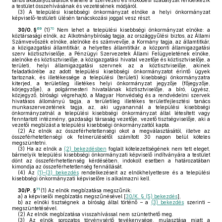
tartós akadályoztatásuk esetére a szervezeti és működési szabályzat rendelkezik
a testület összehívásának és vezetésének módjáról.
(3)
A települési kisebbségi önkormányzat elnöke a helyi önkormányzat
képviselő-testületi ülésén tanácskozási joggal vesz részt.
69
70
30/O. §
(1)
Nem lehet a települési kisebbségi önkormányzat elnöke: a
köztársasági elnök, az Alkotmánybíróság tagja, az országgyűlési biztos, az Állami
Számvevőszék elnöke, alelnöke és számvevője, a Kormány tagja, az államtitkár,
a közigazgatási államtitkár, a helyettes államtitkár, a központi államigazgatási
szerv köztisztviselője, a Pénzügyi Szervezetek Állami Felügyeletének elnöke,
alelnöke és köztisztviselője, a közigazgatási hivatal vezetője és köztisztviselője, a
területi, helyi államigazgatási szervnek az a köztisztviselője, akinek
feladatkörébe az adott települési kisebbségi önkormányzatot érintő ügyek
tartoznak, és illetékessége a települési (területi) kisebbségi önkormányzatra
kiterjed, a területileg illetékes helyi önkormányzat jegyzője (főjegyzője,
körjegyzője), a polgármesteri hivatalának köztisztviselője, a bíró, ügyész,
közjegyző, bírósági végrehajtó, a Magyar Honvédség és a rendvédelmi szervek
hivatásos állományú tagja, a területileg illetékes területfejlesztési tanács
munkaszervezetének tagja, az, aki ugyanannál a települési kisebbségi
önkormányzatnál a települési kisebbségi önkormányzat által létesített vagy
fenntartott intézmény, gazdasági társaság vezetője, vezető tisztségviselője, aki a
vezetői megbízást a települési kisebbségi önkormányzattól kapta.
(2)
Az elnök az összeférhetetlenségi okot a megválasztásától, illetve az
összeférhetetlenségi ok felmerülésétől számított 30 napon belül köteles
megszüntetni.
(3)
Ha az elnök a
(2) bekezdésben
foglalt kötelezettségének nem tett eleget,
bármelyik települési kisebbségi önkormányzati képviselő indítványára a testület
dönt az összeférhetetlenség kérdésében, indokolt esetben a határozatában
kimondja az összeférhetetlenség fennállását.
(4)
Az
(1)–(3) bekezdés
rendelkezéseit az elnökhelyettesre és a települési
kisebbségi önkormányzati képviselőre is alkalmazni kell.
71
30/P. §
(1)
Az elnök megbízatása megszűnik:
a)
a képviselői megbízatás megszűnésével [
30/K. § (5) bekezdés
],
b)
az elnöki tisztségnek a bíróság által történő – a
(3) bekezdés
szerinti –
megszüntetésével.
(2)
Az elnök megbízatása visszahívással nem szüntethető meg.
(3)
Az elnök sorozatos törvénysértő tevékenysége, mulasztása miatt a