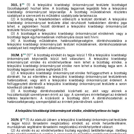
65
30/L. §
(1)
A települési kisebbségi önkormányzat testülete bizottságot
(bizottságokat) hozhat létre. A bizottság tagjainak legalább fele a települési
kisebbségi önkormányzat képviselője. A bizottság működésének részletes
szabályait a szervezeti és működési szabályzata tartalmazza.
(2)
A bizottság a feladatkörében előkészíti a testület döntését. A települési
kisebbségi önkormányzat testülete által ráruházott hatáskörben döntési joga
lehet, e jogkörében hozott döntéseit a települési kisebbségi önkormányzat
testülete felülvizsgálhatja.
(3)
A bizottságot a települési kisebbségi önkormányzat elnökének vagy a
bizottsági tagok egyharmadának indítványára össze kell hívni.
(4)
A bizottság működésére, határozatképességére, döntéshozatalára a
települési kisebbségi önkormányzati testület működésének, döntéshozatalának
szabályait kell megfelelően alkalmazni.
66
67
30/M. §
(1)
A bizottság elnökét és tagjai közül 1 főt a települési kisebbségi
önkormányzati képviselők közül kell választani. A települési kisebbségi
önkormányzat elnöke és elnökhelyettese nem lehet a bizottság elnöke, a
települési kisebbségi önkormányzat elnöke nem lehet a bizottság tagja sem. A
bizottság tagjainak száma legfeljebb 3 fő.
(2)
A települési kisebbségi önkormányzat elnöke felfüggesztheti a bizottság
döntését, ha az ellentétes a települési kisebbségi önkormányzat testületének
határozatával, vagy sérti a települési kisebbségi önkormányzat érdekeit. A
felfüggesztett döntésről a települési kisebbségi önkormányzat testülete a soron
következő ülésén határoz.
(3)
A bizottsági döntéshozatalból kizárható az, akit vagy akinek a
hozzátartozóját személyesen érinti az ügy. A személyes érintettséget az érdekelt
köteles bejelenteni. A kizárásról a bizottság dönt. A döntéshozatalnál a
határozatképesség szempontjából az érintett jelenlévőnek számít.
A települési kisebbségi önkormányzat elnöke, elnökhelyettese és tagja
68
30/N. §
(1)
Az alakuló ülésen a települési kisebbségi önkormányzat testülete
a tagjai közül társadalmi megbízatású elnököt, az elnök helyettesítésére,
munkájának segítésére társadalmi megbízatású elnökhelyettest választ.
(2)
Az elnöki és az elnökhelyettesi tisztség egyidejű betöltetlensége, illetőleg