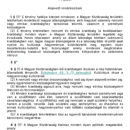
Alapvető rendelkezések
3
1. §
(1)
E törvény hatálya kiterjed mindazon, a Magyar Köztársaság területén
lakóhellyel rendelkező magyar állampolgárokra, akik magukat valamely nemzeti
vagy etnikai kisebbséghez tartozónak tekintik, valamint e személyek
közösségeire.
(2)
E törvény értelmében nemzeti és etnikai kisebbség (a továbbiakban:
kisebbség) minden olyan, a Magyar Köztársaság területén legalább egy
évszázada honos népcsoport, amely az állam lakossága körében számszerű
kisebbségben van, tagjai magyar állampolgárok és a lakosság többi részétől saját
nyelve és kultúrája, hagyományai különböztetik meg, egyben olyan
összetartozás-tudatról tesz bizonyságot, amely mindezek megőrzésére,
történelmileg kialakult közösségeik érdekeinek kifejezésére és védelmére
irányul.
4
2. §
3. §
(1)
A Magyar Köztársaságban élő kisebbségek részesei a nép hatalmának:
államalkotó tényezők. [
Alkotmány 68. § (1) bekezdés
]. Kultúrájuk része a
magyarországi kultúrának.
(2)
A nemzeti vagy etnikai önazonossághoz való jog olyan alapvető emberi jog,
amely egyéneket és közösségeket egyaránt megillet.
(3)
Minden kisebbség jogosult arra, hogy nemzeti vagy etnikai közösségként
létezzen és fennmaradjon.
(4)
Minden kisebbségi közösségnek és kisebbséghez tartozó személynek joga
van a szülőföldjén való élet, valamint a szülőfölddel való kapcsolattartás
zavartalanságához. A szülőföldhöz való jog nemcsak a saját születési helyéhez,
hanem a szülők, nevelők, ősök születési vagy lakhelyéhez, az óhazához és
annak kultúrájához, hagyományaihoz való kötődés szabadságát és oltalmát is
jelenti.
5
(5)
A kisebbségek tekintetében tilos az egyenlő bánásmód követelményének
bárminemű megsértése.
6
4. §
(1)
A Magyar Köztársaság tilalmaz minden olyan politikát, magatartást,
amely