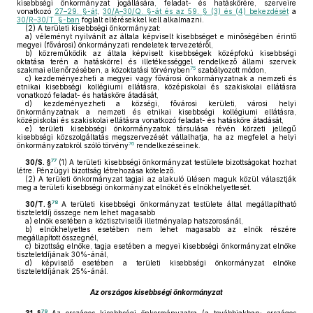
kisebbségi önkormányzat jogállására, feladat- és hatáskörére, szerveire
vonatkozó
27–29. §-át
,
30/A–30/Q. §-át és az 59. § (3) és (4) bekezdését
a
30/R–30/T. §-ban
foglalt eltérésekkel kell alkalmazni.
(2)
A területi kisebbségi önkormányzat:
a)
véleményt nyilvánít az általa képviselt kisebbséget e minőségében érintő
megyei (fővárosi) önkormányzati rendeletek tervezetéről,
b)
közreműködik az általa képviselt kisebbségek középfokú kisebbségi
oktatása terén a hatáskörrel és illetékességgel rendelkező állami szervek
75
szakmai ellenőrzésében, a közoktatási törvényben
szabályozott módon,
c)
kezdeményezheti a megyei vagy fővárosi önkormányzatnak a nemzeti és
etnikai kisebbségi kollégiumi ellátásra, középiskolai és szakiskolai ellátásra
vonatkozó feladat- és hatásköre átadását,
d)
kezdeményezheti a községi, fővárosi kerületi, városi helyi
önkormányzatnak a nemzeti és etnikai kisebbségi kollégiumi ellátásra,
középiskolai és szakiskolai ellátásra vonatkozó feladat- és hatásköre átadását,
e)
területi kisebbségi önkormányzatok társulása révén körzeti jellegű
kisebbségi közszolgáltatás megszervezését vállalhatja, ha az megfelel a helyi
76
önkormányzatokról szóló törvény
rendelkezéseinek.
77
30/S. §
(1)
A területi kisebbségi önkormányzat testülete bizottságokat hozhat
létre. Pénzügyi bizottság létrehozása kötelező.
(2)
A területi önkormányzat tagjai az alakuló ülésen maguk közül választják
meg a területi kisebbségi önkormányzat elnökét és elnökhelyettesét.
78
30/T. §
A területi kisebbségi önkormányzat testülete által megállapítható
tiszteletdíj összege nem lehet magasabb
a)
elnök esetében a köztisztviselői illetményalap hatszorosánál,
b)
elnökhelyettes esetében nem lehet magasabb az elnök részére
megállapított összegnél,
c)
bizottság elnöke, tagja esetében a megyei kisebbségi önkormányzat elnöke
tiszteletdíjának 30%-ánál,
d)
képviselő esetében a területi kisebbségi önkormányzat elnöke
tiszteletdíjának 25%-ánál.
Az országos kisebbségi önkormányzat
79