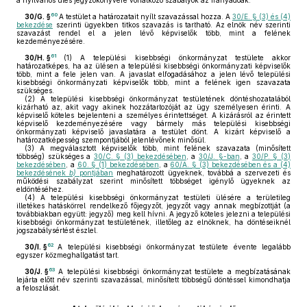
a nyilvános ülés jegyzőkönyvére vonatkozó szabályok az irányadóak.
60
30/G. §
A testület a határozatait nyílt szavazással hozza. A
30/E. § (3) és (4)
bekezdése
szerinti ügyekben titkos szavazás is tartható. Az elnök név szerinti
szavazást rendel el a jelen lévő képviselők több, mint a felének
kezdeményezésére.
61
30/H. §
(1)
A települési kisebbségi önkormányzat testülete akkor
határozatképes, ha az ülésen a települési kisebbségi önkormányzati képviselők
több, mint a fele jelen van. A javaslat elfogadásához a jelen lévő települési
kisebbségi önkormányzati képviselők több, mint a felének igen szavazata
szükséges.
(2)
A települési kisebbségi önkormányzat testületének döntéshozatalából
kizárható az, akit vagy akinek hozzátartozóját az ügy személyesen érinti. A
képviselő köteles bejelenteni a személyes érintettséget. A kizárásról az érintett
képviselő kezdeményezésére vagy bármely más települési kisebbségi
önkormányzati képviselő javaslatára a testület dönt. A kizárt képviselő a
határozatképesség szempontjából jelenlévőnek minősül.
(3)
A megválasztott képviselők több, mint felének szavazata (minősített
többség) szükséges a
30/C. § (3) bekezdésében
, a
30/J. §-ban
, a
30/P. § (3)
bekezdésében
, a
60. § (1) bekezdésében
, a
60/A. § (3) bekezdésében és a (4)
bekezdésének
b)
pontjában
meghatározott ügyeknek, továbbá a szervezeti és
működési szabályzat szerint minősített többséget igénylő ügyeknek az
eldöntéséhez.
(4)
A települési kisebbségi önkormányzat testületi ülésére a területileg
illetékes hatáskörrel rendelkező főjegyzőt, jegyzőt vagy annak megbízottját (a
továbbiakban együtt: jegyző) meg kell hívni. A jegyző köteles jelezni a települési
kisebbségi önkormányzat testületének, illetőleg az elnöknek, ha döntéseiknél
jogszabálysértést észlel.
62
30/I. §
A települési kisebbségi önkormányzat testülete évente legalább
egyszer közmeghallgatást tart.
63
30/J. §
A települési kisebbségi önkormányzat testülete a megbízatásának
lejárta előtt név szerinti szavazással, minősített többségű döntéssel kimondhatja
a feloszlását.