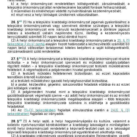
használatát,
k)
a helyi önkormányzat rendeletében költségvetését, zárszámadását, a
települési önkormányzat által rendelkezésére bocsátott források felhasználását,
l)
műemlékei és emlékhelyei védetté nyilvánításának kezdeményezését,
m)
részt vesz a helyi bíróságok ülnökeinek választásában.
43
26. §
(1)
Ha a települési kisebbségi önkormányzat jogainak gyakorlásához a
települési önkormányzatnak vagy szervének döntése szükséges, a települési
kisebbségi önkormányzat erre irányuló kezdeményezését a döntésre jogosult
köteles a következő ülésén napirendre tűzni, illetőleg a kezdeményezés
benyújtásától számított 30 napon belül döntést hozni.
(2)
A helyi önkormányzat a települési kisebbségi önkormányzatnak a
25. § (1)
bekezdése
j)
és
k)
pontja
alapján hozott határozatát a kézhezvételtől számított 60
napon belül változatlan tartalommal köteles beépíteni a saját költségvetéséről,
zárszámadásáról szóló rendeletébe.
44
27. §
(1)
A helyi önkormányzat a települési kisebbségi önkormányzat részére
biztosítja – a helyi önkormányzat szervezeti és működési szabályzatában
rögzített módon – a települési kisebbségi önkormányzat testületi működésének
feltételeit. A végrehajtásról a polgármesteri hivatal gondoskodik.
(2)
A testületi működés feltételeinek biztosításán, az ezzel kapcsolatos
teendőkön értendő különösen:
a)
a testületi működéshez igazodó helyiséghasználat biztosítása,
b)
a postai, kézbesítési, gépelési, sokszorosítási feladatok ellátása és az ezzel
járó költségek viselése.
(3)
A polgármesteri hivatal mint a települési kisebbségi önkormányzat
gazdálkodásának végrehajtó szerve – az adott helyi önkormányzat és az érintett
települési kisebbségi önkormányzatok megállapodása alapján – több település
települési kisebbségi önkormányzata számára is elláthatja a gazdálkodási
feladatokat.
(4)
Az
(1)–(3) bekezdésben
foglaltak elmulasztása esetén a
24/E. § (3)
bekezdésében
foglaltak az irányadók.
45
28. §
(1)
A helyi sajtó, a helyi hagyományápolás és kultúra, valamint a
kollektív nyelvhasználat kérdéskörében a kisebbségi lakosságot e minőségében
érintő helyi önkormányzati rendeletet a képviselő-testület csak az e lakosságot
képviselő települési kisebbségi önkormányzat egyetértésével alkothatja meg.
(2)
A kisebbségi intézmények vezetőinek kinevezésére (felmentésére, vezetői