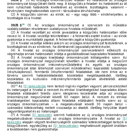
39/A. §
(1)
Az országos önkormányzati feladat- és hatáskörök az országos
önkormányzat közgyűlését illetik meg. A közgyűlés a feladat- és hatáskörét az át
nem ruházható hatáskörök kivételével az elnökére, bizottságára, valamint –
törvényben meghatározottak szerint – társulására átruházhatja.
(2)
A közgyűlés szervei: az elnök, az – egy vagy több – elnökhelyettes, a
bizottságok és a hivatal.
95
39/B. §
(1)
Az országos önkormányzat a szervezeti és működési
szabályzatában részletesen szabályozza hivatala működését.
(2)
A hivatal vezetőjét az elnök javaslatára a közgyűlés határozatlan időre
nevezi ki. A hivatal vezetője tekintetében – a felmentés esetét kivéve – az elnök
gyakorolja a munkáltatói jogokat. A felmentés jogát a közgyűlés gyakorolja.
(3)
A hivatal vezetője köteles jelezni az országos önkormányzat testületének, a
bizottságának és az elnöknek, ha döntéseinél jogszabálysértést észlel.
(4)
A hivatal az országos önkormányzat szervezeteként előkészíti és
végrehajtja annak határozatait, ellátja a gazdálkodással kapcsolatos feladatokat.
(5)
A hivatal országos kisebbségi önkormányzati költségvetési szerv. Az
országos önkormányzat megszűnését követően a hivatal ellátja a megszűnt
országos önkormányzat intézményműködtetési és egyéb, az országos
önkormányzat által létrehozott szervezet működéséhez kapcsolódó tulajdonosi
(résztulajdonosi), fenntartói (részfenntartói) feladatokat, ide nem értve az e
törvény szerinti hatáskörátadásból, közoktatási megállapodásból, illetőleg
közoktatási és kulturális intézményfenntartói jogának átvételéből adódó
feladatokat.
96
(6)
Az
(5) bekezdésbe
nem tartozó ingó és ingatlan vagyont, pénzeszközöket
és iratanyagot a hivatal a nemzeti és etnikai kisebbségekkel kapcsolatos állami
feladatok ellátásáért felelős szerv ideiglenes kezelésébe adja az országos
önkormányzat megszűnését követő 60 napon belül. A nemzeti és etnikai
kisebbségekkel kapcsolatos állami feladatok ellátásáért felelős szerv az új
országos önkormányzatnak – a megalakulását követő 30 napon belül –
számadási kötelezettség mellett visszaadja az átadott, illetőleg helyükbe lépett
vagyontárgyakat és az iratanyagot.
(7)
A hivatal
(5) bekezdés
szerinti hatásköre az új országos önkormányzat
megalakulásával visszaszáll az országos önkormányzatra. A hivatal az
(5)
bekezdés
alapján végzett tevékenységéről számadási kötelezettséggel tartozik a
közgyűlésnek, egyidejűleg az
(5) bekezdésben
meghatározott jogkörét önállóan
a továbbiakban nem gyakorolhatja.