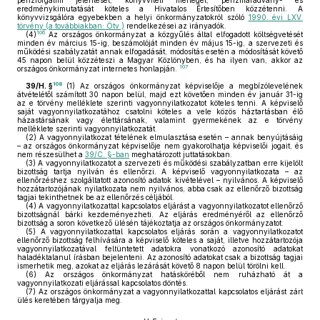
pénzforgalmi jelentését, könyvviteli mérlegét, pénzmaradvány- és
eredménykimutatását köteles a Hivatalos Értesítőben közzétenni. A
könyvvizsgálóra egyebekben a helyi önkormányzatokról szóló
1990. évi LXV.
törvény (a továbbiakban: Ötv.)
rendelkezései az irányadók.
106
(4)
Az országos önkormányzat a közgyűlés által elfogadott költségvetését
minden év március 15-ig, beszámolóját minden év május 15-ig, a szervezeti és
működési szabályzatát annak elfogadását, módosítás esetén a módosítását követő
45 napon belül közzéteszi a Magyar Közlönyben, és ha ilyen van, akkor az
107
országos önkormányzat internetes honlapján.
108
39/H. §
(1)
Az országos önkormányzat képviselője a megbízólevelének
átvételétől számított 30 napon belül, majd ezt követően minden év január 31-ig
az e törvény melléklete szerinti vagyonnyilatkozatot köteles tenni. A képviselő
saját vagyonnyilatkozatához csatolni köteles a vele közös háztartásban élő
házastársának vagy élettársának, valamint gyermekének az e törvény
melléklete szerinti vagyonnyilatkozatát.
(2)
A vagyonnyilatkozat tételének elmulasztása esetén – annak benyújtásáig
– az országos önkormányzat képviselője nem gyakorolhatja képviselői jogait, és
nem részesülhet a
39/C. §-ban
meghatározott juttatásokban.
(3)
A vagyonnyilatkozatot a szervezeti és működési szabályzatban erre kijelölt
bizottság tartja nyilván és ellenőrzi. A képviselő vagyonnyilatkozata – az
ellenőrzéshez szolgáltatott azonosító adatok kivételével – nyilvános. A képviselő
hozzátartozójának nyilatkozata nem nyilvános, abba csak az ellenőrző bizottság
tagjai tekinthetnek be az ellenőrzés céljából.
(4)
A vagyonnyilatkozattal kapcsolatos eljárást a vagyonnyilatkozatot ellenőrző
bizottságnál bárki kezdeményezheti. Az eljárás eredményéről az ellenőrző
bizottság a soron következő ülésén tájékoztatja az országos önkormányzatot.
(5)
A vagyonnyilatkozattal kapcsolatos eljárás során a vagyonnyilatkozatot
ellenőrző bizottság felhívására a képviselő köteles a saját, illetve hozzátartozója
vagyonnyilatkozatával feltüntetett adatokra vonatkozó azonosító adatokat
haladéktalanul írásban bejelenteni. Az azonosító adatokat csak a bizottság tagjai
ismerhetik meg, azokat az eljárás lezárását követő 8 napon belül törölni kell.
(6)
Az országos önkormányzat hatásköréből nem ruházható át a
vagyonnyilatkozati eljárással kapcsolatos döntés.
(7)
Az országos önkormányzat a vagyonnyilatkozattal kapcsolatos eljárást zárt
ülés keretében tárgyalja meg.