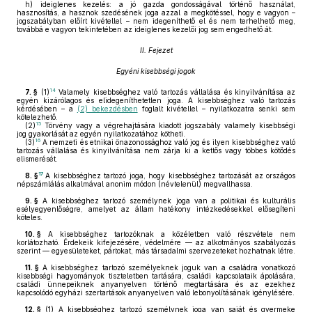
h)
ideiglenes kezelés: a jó gazda gondosságával történő használat,
hasznosítás, a hasznok szedésének joga azzal a megkötéssel, hogy e vagyon –
jogszabályban előírt kivétellel – nem idegeníthető el és nem terhelhető meg,
továbbá e vagyon tekintetében az ideiglenes kezelői jog sem engedhető át.
II. Fejezet
Egyéni kisebbségi jogok
14
7. §
(1)
Valamely kisebbséghez való tartozás vállalása és kinyilvánítása az
egyén kizárólagos és elidegeníthetetlen joga. A kisebbséghez való tartozás
kérdésében – a
(2) bekezdésben
foglalt kivétellel – nyilatkozatra senki sem
kötelezhető.
15
(2)
Törvény vagy a végrehajtására kiadott jogszabály valamely kisebbségi
jog gyakorlását az egyén nyilatkozatához kötheti.
16
(3)
A nemzeti és etnikai önazonossághoz való jog és ilyen kisebbséghez való
tartozás vállalása és kinyilvánítása nem zárja ki a kettős vagy többes kötődés
elismerését.
17
8. §
A kisebbséghez tartozó joga, hogy kisebbséghez tartozását az országos
népszámlálás alkalmával anonim módon (névtelenül) megvallhassa.
9. §
A kisebbséghez tartozó személynek joga van a politikai és kulturális
esélyegyenlőségre, amelyet az állam hatékony intézkedésekkel elősegíteni
köteles.
10. §
A kisebbséghez tartozóknak a közéletben való részvétele nem
korlátozható. Érdekeik kifejezésére, védelmére — az alkotmányos szabályozás
szerint — egyesületeket, pártokat, más társadalmi szervezeteket hozhatnak létre.
11. §
A kisebbséghez tartozó személyeknek joguk van a családra vonatkozó
kisebbségi hagyományok tiszteletben tartására, családi kapcsolataik ápolására,
családi ünnepeiknek anyanyelven történő megtartására és az ezekhez
kapcsolódó egyházi szertartások anyanyelven való lebonyolításának igénylésére.
12. §
(1)
A kisebbséghez tartozó személynek joga van saját és gyermeke