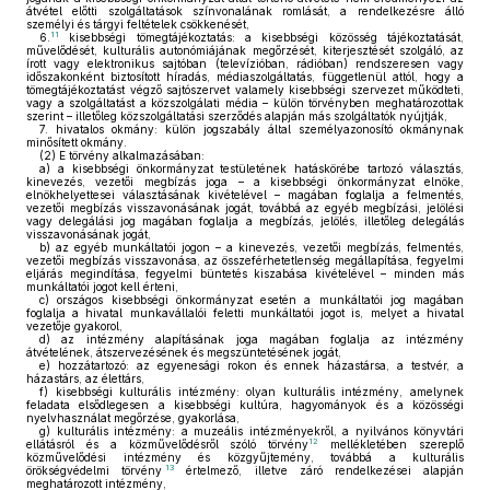
átvétel előtti szolgáltatások színvonalának romlását, a rendelkezésre álló
személyi és tárgyi feltételek csökkenését,
11
6.
kisebbségi tömegtájékoztatás: a kisebbségi közösség tájékoztatását,
művelődését, kulturális autonómiájának megőrzését, kiterjesztését szolgáló, az
írott vagy elektronikus sajtóban (televízióban, rádióban) rendszeresen vagy
időszakonként biztosított híradás, médiaszolgáltatás, függetlenül attól, hogy a
tömegtájékoztatást végző sajtószervet valamely kisebbségi szervezet működteti,
vagy a szolgáltatást a közszolgálati média – külön törvényben meghatározottak
szerint – illetőleg közszolgáltatási szerződés alapján más szolgáltatók nyújtják,
7.
hivatalos okmány: külön jogszabály által személyazonosító okmánynak
minősített okmány.
(2)
E törvény alkalmazásában:
a)
a kisebbségi önkormányzat testületének hatáskörébe tartozó választás,
kinevezés, vezetői megbízás joga – a kisebbségi önkormányzat elnöke,
elnökhelyettesei választásának kivételével – magában foglalja a felmentés,
vezetői megbízás visszavonásának jogát, továbbá az egyéb megbízási, jelölési
vagy delegálási jog magában foglalja a megbízás, jelölés, illetőleg delegálás
visszavonásának jogát,
b)
az egyéb munkáltatói jogon – a kinevezés, vezetői megbízás, felmentés,
vezetői megbízás visszavonása, az összeférhetetlenség megállapítása, fegyelmi
eljárás megindítása, fegyelmi büntetés kiszabása kivételével – minden más
munkáltatói jogot kell érteni,
c)
országos kisebbségi önkormányzat esetén a munkáltatói jog magában
foglalja a hivatal munkavállalói feletti munkáltatói jogot is, melyet a hivatal
vezetője gyakorol,
d)
az intézmény alapításának joga magában foglalja az intézmény
átvételének, átszervezésének és megszüntetésének jogát,
e)
hozzátartozó: az egyenesági rokon és ennek házastársa, a testvér, a
házastárs, az élettárs,
f)
kisebbségi kulturális intézmény: olyan kulturális intézmény, amelynek
feladata elsődlegesen a kisebbségi kultúra, hagyományok és a közösségi
nyelvhasználat megőrzése, gyakorlása,
g)
kulturális intézmény: a muzeális intézményekről, a nyilvános könyvtári
12
ellátásról és a közművelődésről szóló törvény
mellékletében szereplő
közművelődési intézmény és közgyűjtemény, továbbá a kulturális
13
örökségvédelmi törvény
értelmező, illetve záró rendelkezései alapján
meghatározott intézmény,