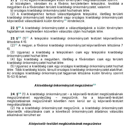
21. §
(1)
Az egyes kisebbségek külön törvényben meghatározottak szerint:
a)
községben, városban és a főváros kerületeiben települési, továbbá a
megyében és a fővárosban területi kisebbségi önkormányzatot, valamint
b)
országos kisebbségi önkormányzatot hozhatnak létre.
(2)
A kisebbségekhez tartozó választópolgárok települési, illetőleg területi
kisebbségi önkormányzati képviselővé vagy országos kisebbségi önkormányzati
28
képviselővé választásáról külön törvény
rendelkezik.
29
22. §
A kisebbségi önkormányzatot a választópolgárok a külön törvényben
foglaltaknak megfelelően közvetlen választás útján hozhatják létre.
30
31
23. §
(1)
A települési kisebbségi önkormányzati testület képviselőinek
létszáma 4 fő.
32
(2)
A megyei, a fővárosi kisebbségi önkormányzat képviselőinek létszáma 7
fő.
(3)
Ugyanaz a kisebbség a településen csak egy települési kisebbségi
önkormányzatot hozhat létre.
(4)
Egy kisebbség a megyében, illetőleg a fővárosban csak egy területi
kisebbségi önkormányzatot hozhat létre.
(5)
Ugyanaz a kisebbség csak egy országos kisebbségi önkormányzatot hozhat
létre. Több kisebbség közös, társult országos kisebbségi önkormányzatot alakíthat.
Az országos kisebbségi önkormányzat tagjainak létszáma külön törvény szerint
15–53 fő lehet.
33
A kisebbségi önkormányzat megszűnése
34
24. §
(1)
A kisebbségi önkormányzat – a képviselő-testület megbízatásának
megszűnésével egyidejűleg – megszűnik, ha a képviselő-testület
megbízatásának megszűnését követően nem kerül sor új képviselő-testület
megválasztására.
(2)
Ha a kisebbségi önkormányzat megszűnik, a kisebbségi önkormányzati
képviselők választására csak a következő önkormányzati általános választás
alkalmával kerülhet sor.
A képviselő-testület megbízatásának megszűnése