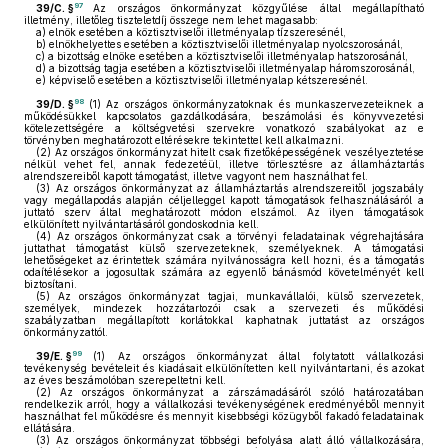
97
39/C. §
Az országos önkormányzat közgyűlése által megállapítható
illetmény, illetőleg tiszteletdíj összege nem lehet magasabb:
a)
elnök esetében a köztisztviselői illetményalap tízszeresénél,
b)
elnökhelyettes esetében a köztisztviselői illetményalap nyolcszorosánál,
c)
a bizottság elnöke esetében a köztisztviselői illetményalap hatszorosánál,
d)
a bizottság tagja esetében a köztisztviselői illetményalap háromszorosánál,
e)
képviselő esetében a köztisztviselői illetményalap kétszeresénél.
98
39/D. §
(1)
Az országos önkormányzatoknak és munkaszervezeteiknek a
működésükkel kapcsolatos gazdálkodására, beszámolási és könyvvezetési
kötelezettségére a költségvetési szervekre vonatkozó szabályokat az e
törvényben meghatározott eltérésekre tekintettel kell alkalmazni.
(2)
Az országos önkormányzat hitelt csak fizetőképességének veszélyeztetése
nélkül vehet fel, annak fedezetéül, illetve törlesztésre az államháztartás
alrendszereiből kapott támogatást, illetve vagyont nem használhat fel.
(3)
Az országos önkormányzat az államháztartás alrendszereitől jogszabály
vagy megállapodás alapján céljelleggel kapott támogatások felhasználásáról a
juttató szerv által meghatározott módon elszámol. Az ilyen támogatások
elkülönített nyilvántartásáról gondoskodnia kell.
(4)
Az országos önkormányzat csak a törvényi feladatainak végrehajtására
juttathat támogatást külső szervezeteknek, személyeknek. A támogatási
lehetőségeket az érintettek számára nyilvánosságra kell hozni, és a támogatás
odaítélésekor a jogosultak számára az egyenlő bánásmód követelményét kell
biztosítani.
(5)
Az országos önkormányzat tagjai, munkavállalói, külső szervezetek,
személyek, mindezek hozzátartozói csak a szervezeti és működési
szabályzatban megállapított korlátokkal kaphatnak juttatást az országos
önkormányzattól.
99
39/E. §
(1)
Az országos önkormányzat által folytatott vállalkozási
tevékenység bevételeit és kiadásait elkülönítetten kell nyilvántartani, és azokat
az éves beszámolóban szerepeltetni kell.
(2)
Az országos önkormányzat a zárszámadásáról szóló határozatában
rendelkezik arról, hogy a vállalkozási tevékenységének eredményéből mennyit
használhat fel működésre és mennyit kisebbségi közügyből fakadó feladatainak
ellátására.
(3)
Az országos önkormányzat többségi befolyása alatt álló vállalkozására,