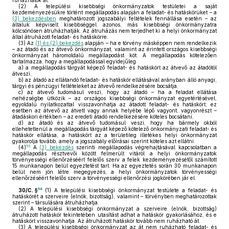
ruházhatók át.
(2)
A települési kisebbségi önkormányzatok testületei a saját
kezdeményezésükre történt megállapodás alapján a feladat- és hatáskörüket – a
(3) bekezdésben
meghatározott jogszabályi feltételek fennállása esetén – az
általuk képviselt kisebbséggel azonos, más kisebbségi önkormányzatra
kölcsönösen átruházhatják. Az átruházás nem terjedhet ki a helyi önkormányzat
által átruházott feladat- és hatáskörre.
(3)
Az
(1) és (2) bekezdés
alapján – ha e törvény másképpen nem rendelkezik
– az átadó és az átvevő önkormányzat, valamint az érintett országos kisebbségi
önkormányzat háromoldalú megállapodást köt. A megállapodás kötelezően
tartalmazza, hogy a megállapodással egyidejűleg
a)
a megállapodás tárgyát képező feladat- és hatáskört az átvevő az átadótól
átveszi,
b)
az átadó az ellátandó feladat- és hatáskör ellátásával arányban álló anyagi,
tárgyi és pénzügyi feltételeket az átvevő rendelkezésére bocsátja,
c)
az átvevő tudomásul veszi, hogy az átadó – ha a feladat ellátása
nehézségbe ütközik – az országos kisebbségi önkormányzat egyetértésével,
egyoldalú nyilatkozattal visszavonhatja az átadott feladat- és hatáskört; ez
esetben az átvevő az átvett vagy annak helyébe lépő vagyont, vagyonrészt –
átadáskori értékben – az eredeti átadó rendelkezésére köteles bocsátani,
d)
az átadó és az átvevő tudomásul veszi, hogy ha bármely okból
ellehetetlenül a megállapodás tárgyát képező kötelező önkormányzati feladat- és
hatáskör ellátása, a hatáskört az a területileg illetékes helyi önkormányzat
gyakorolja tovább, amely a jogszabály előírásai szerint köteles azt ellátni.
53
(4)
A
(3) bekezdés
szerinti megállapodás végrehajtásával kapcsolatban a
megállapodás résztvevői között felmerült vitáról a helyi önkormányzatok
törvényességi ellenőrzéséért felelős szerv a felek kezdeményezésétől számított
15 munkanapon belül egyeztetést tart. Ha az egyeztetés során 30 munkanapon
belül nem jön létre megegyezés, a helyi önkormányzatok törvényességi
ellenőrzéséért felelős szerv a törvényességi ellenőrzési jogkörében jár el.
54
30/C. §
(1)
A települési kisebbségi önkormányzat testülete a feladat- és
hatáskörét a szerveire (elnök, bizottság), valamint – törvényben meghatározottak
szerint – társulására átruházhatja.
(2)
A települési kisebbségi önkormányzat a szerveire (elnök, bizottság)
átruházott hatáskör tekintetében utasítást adhat a hatáskör gyakorlásához, és e
hatáskört visszavonhatja. Az átruházott hatáskör tovább nem ruházható át.
(3)
A települési kisebbségi önkormányzat az át nem ruházható feladat- és