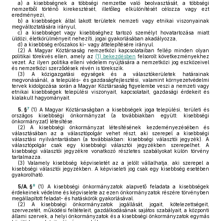
a)
a kisebbségnek a többségi nemzetbe való beolvasztását, a többségi
nemzetből történő kirekesztését, illetőleg elkülönítését célozza vagy ezt
eredményezi,
b)
a kisebbségek által lakott területek nemzeti vagy etnikai viszonyainak
megváltoztatására irányul,
c)
a kisebbséget vagy kisebbséghez tartozó személyt hovatartozása miatt
üldözi, életkörülményeit nehezíti, jogai gyakorlásában akadályozza,
d)
a kisebbség erőszakos ki- vagy áttelepítésére irányul.
(2)
A Magyar Köztársaság nemzetközi kapcsolataiban fellép minden olyan
politikai törekvés ellen, amely az
(1) bekezdésben
felsorolt következményekhez
vezet. Az ilyen politika elleni védelem nyújtására a nemzetközi jog eszközeivel
és nemzetközi szerződések révén is törekszik.
(3)
A közigazgatási egységek és a választókerületek határainak
megvonásánál, a település- és gazdaságfejlesztési, valamint környezetvédelmi
tervek kidolgozása során a Magyar Köztársaság figyelembe veszi a nemzeti vagy
etnikai kisebbségek települési viszonyait, kapcsolatait, gazdasági érdekeit és
kialakult hagyományait.
7
5. §
(1)
A Magyar Köztársaságban a kisebbségek joga települési, területi és
országos kisebbségi önkormányzat (a továbbiakban együtt: kisebbségi
önkormányzat) létesítése.
(2)
A kisebbségi önkormányzat létesítésének kezdeményezésében és
választásában az a választópolgár vehet részt, aki szerepel a kisebbségi
választási nyilvántartásban (a továbbiakban: kisebbségi választói jegyzék). A
választópolgár csak egy kisebbségi választói jegyzékben szerepelhet. A
kisebbségi választói jegyzékre vonatkozó részletes szabályokat külön törvény
tartalmazza.
(3)
Valamely kisebbség képviseletét az a jelölt vállalhatja, aki szerepel a
kisebbségi választói jegyzékben. A képviseleti jog csak egy kisebbség esetében
gyakorolható.
8
5/A. §
(1)
A kisebbségi önkormányzatok alapvető feladata a kisebbségek
érdekeinek védelme és képviselete az ezen önkormányzatok részére törvényben
megállapított feladat- és hatáskörök gyakorlásával.
(2)
A kisebbségi önkormányzatok jogállását, jogait, kötelezettségeit,
szervezetét, működési feltételeit, gazdálkodásának sajátos szabályait, a központi
állami szervek, a helyi önkormányzatok és a kisebbségi önkormányzatok egymás