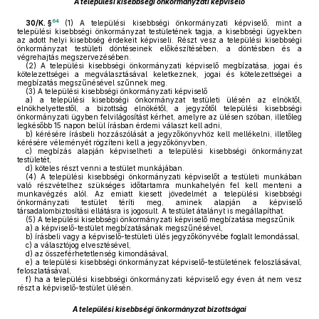
A települési kisebbségi önkormányzati képviselő
64
30/K. §
(1)
A települési kisebbségi önkormányzati képviselő, mint a
települési kisebbségi önkormányzat testületének tagja, a kisebbségi ügyekben
az adott helyi kisebbség érdekeit képviseli. Részt vesz a települési kisebbségi
önkormányzat testületi döntéseinek előkészítésében, a döntésben és a
végrehajtás megszervezésében.
(2)
A települési kisebbségi önkormányzati képviselő megbízatása, jogai és
kötelezettségei a megválasztásával keletkeznek, jogai és kötelezettségei a
megbízatás megszűnésével szűnnek meg.
(3)
A települési kisebbségi önkormányzati képviselő
a)
a települési kisebbségi önkormányzat testületi ülésén az elnöktől,
elnökhelyettestől, a bizottság elnökétől, a jegyzőtől települési kisebbségi
önkormányzati ügyben felvilágosítást kérhet, amelyre az ülésen szóban, illetőleg
legkésőbb 15 napon belül írásban érdemi választ kell adni,
b)
kérésére írásbeli hozzászólását a jegyzőkönyvhöz kell mellékelni, illetőleg
kérésére véleményét rögzíteni kell a jegyzőkönyvben,
c)
megbízás alapján képviselheti a települési kisebbségi önkormányzat
testületét,
d)
köteles részt venni a testület munkájában.
(4)
A települési kisebbségi önkormányzati képviselőt a testületi munkában
való részvételhez szükséges időtartamra munkahelyén fel kell menteni a
munkavégzés alól. Az emiatt kiesett jövedelmét a települési kisebbségi
önkormányzati testület téríti meg, aminek alapján a képviselő
társadalombiztosítási ellátásra is jogosult. A testület átalányt is megállapíthat.
(5)
A települési kisebbségi önkormányzati képviselő megbízatása megszűnik
a)
a képviselő-testület megbízatásának megszűnésével,
b)
írásbeli vagy a képviselő-testületi ülés jegyzőkönyvébe foglalt lemondással,
c)
a választójog elvesztésével,
d)
az összeférhetetlenség kimondásával,
e)
a települési kisebbségi önkormányzat képviselő-testületének feloszlásával,
feloszlatásával,
f)
ha a települési kisebbségi önkormányzati képviselő egy éven át nem vesz
részt a képviselő-testület ülésén.
A települési kisebbségi önkormányzat bizottságai