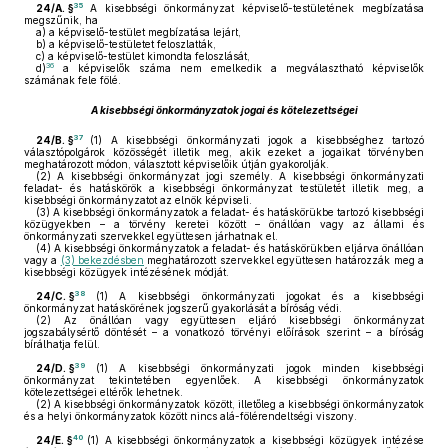
35
24/A. §
A kisebbségi önkormányzat képviselő-testületének megbízatása
megszűnik, ha
a)
a képviselő-testület megbízatása lejárt,
b)
a képviselő-testületet feloszlatták,
c)
a képviselő-testület kimondta feloszlását,
36
d)
a képviselők száma nem emelkedik a megválasztható képviselők
számának fele fölé.
A kisebbségi önkormányzatok jogai és kötelezettségei
37
24/B. §
(1)
A kisebbségi önkormányzati jogok a kisebbséghez tartozó
választópolgárok közösségét illetik meg, akik ezeket a jogaikat törvényben
meghatározott módon, választott képviselőik útján gyakorolják.
(2)
A kisebbségi önkormányzat jogi személy. A kisebbségi önkormányzati
feladat- és hatáskörök a kisebbségi önkormányzat testületét illetik meg, a
kisebbségi önkormányzatot az elnök képviseli.
(3)
A kisebbségi önkormányzatok a feladat- és hatáskörükbe tartozó kisebbségi
közügyekben – a törvény keretei között – önállóan vagy az állami és
önkormányzati szervekkel együttesen járhatnak el.
(4)
A kisebbségi önkormányzatok a feladat- és hatáskörükben eljárva önállóan
vagy a
(3) bekezdésben
meghatározott szervekkel együttesen határozzák meg a
kisebbségi közügyek intézésének módját.
38
24/C. §
(1)
A kisebbségi önkormányzati jogokat és a kisebbségi
önkormányzat hatáskörének jogszerű gyakorlását a bíróság védi.
(2)
Az önállóan vagy együttesen eljáró kisebbségi önkormányzat
jogszabálysértő döntését – a vonatkozó törvényi előírások szerint – a bíróság
bírálhatja felül.
39
24/D. §
(1)
A kisebbségi önkormányzati jogok minden kisebbségi
önkormányzat tekintetében egyenlőek. A kisebbségi önkormányzatok
kötelezettségei eltérők lehetnek.
(2)
A kisebbségi önkormányzatok között, illetőleg a kisebbségi önkormányzatok
és a helyi önkormányzatok között nincs alá-fölérendeltségi viszony.
40
24/E. §
(1)
A kisebbségi önkormányzatok a kisebbségi közügyek intézése