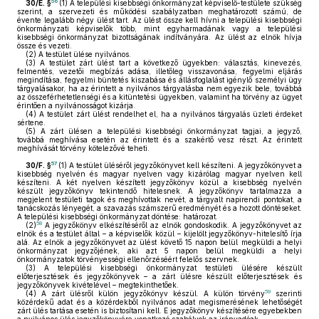
56
30/E. §
(1)
A települési kisebbségi önkormányzat képviselő-testülete szükség
szerint, a szervezeti és működési szabályzatban meghatározott számú, de
évente legalább négy ülést tart. Az ülést össze kell hívni a települési kisebbségi
önkormányzati képviselők több, mint egyharmadának vagy a települési
kisebbségi önkormányzat bizottságának indítványára. Az ülést az elnök hívja
össze és vezeti.
(2)
A testület ülése nyilvános.
(3)
A testület zárt ülést tart a következő ügyekben: választás, kinevezés,
felmentés, vezetői megbízás adása, illetőleg visszavonása, fegyelmi eljárás
megindítása, fegyelmi büntetés kiszabása és állásfoglalást igénylő személyi ügy
tárgyalásakor, ha az érintett a nyilvános tárgyalásba nem egyezik bele, továbbá
az összeférhetetlenségi és a kitüntetési ügyekben, valamint ha törvény az ügyet
érintően a nyilvánosságot kizárja.
(4)
A testület zárt ülést rendelhet el, ha a nyilvános tárgyalás üzleti érdeket
sértene.
(5)
A zárt ülésen a települési kisebbségi önkormányzat tagjai, a jegyző,
továbbá meghívása esetén az érintett és a szakértő vesz részt. Az érintett
meghívását törvény kötelezővé teheti.
57
30/F. §
(1)
A testület üléséről jegyzőkönyvet kell készíteni. A jegyzőkönyvet a
kisebbség nyelvén és magyar nyelven vagy kizárólag magyar nyelven kell
készíteni. A két nyelven készített jegyzőkönyv közül a kisebbség nyelvén
készült jegyzőkönyv tekintendő hitelesnek. A jegyzőkönyv tartalmazza a
megjelent testületi tagok és meghívottak nevét, a tárgyalt napirendi pontokat, a
tanácskozás lényegét, a szavazás számszerű eredményét és a hozott döntéseket.
A települési kisebbségi önkormányzat döntése: határozat.
58
(2)
A jegyzőkönyv elkészítéséről az elnök gondoskodik. A jegyzőkönyvet az
elnök és a testület által – a képviselők közül – kijelölt jegyzőkönyv-hitelesítő írja
alá. Az elnök a jegyzőkönyvet az ülést követő 15 napon belül megküldi a helyi
önkormányzat jegyzőjének, aki azt 5 napon belül megküldi a helyi
önkormányzatok törvényességi ellenőrzéséért felelős szervnek.
(3)
A települési kisebbségi önkormányzat testületi ülésére készült
előterjesztések és jegyzőkönyvek – a zárt ülésre készült előterjesztések és
jegyzőkönyvek kivételével – megtekinthetőek.
59
(4)
A zárt ülésről külön jegyzőkönyv készül. A külön törvény
szerinti
közérdekű adat és a közérdekből nyilvános adat megismerésének lehetőségét
zárt ülés tartása esetén is biztosítani kell. E jegyzőkönyv készítésére egyebekben