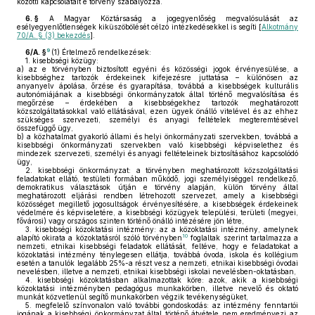
közötti kapcsolatait e törvény szabályozza.
6. §
A Magyar Köztársaság a jogegyenlőség megvalósulását az
esélyegyenlőtlenségek kiküszöbölését célzó intézkedésekkel is segíti [
Alkotmány
70/A. § (3) bekezdés
].
9
6/A. §
(1)
Értelmező rendelkezések:
1.
kisebbségi közügy:
a)
az e törvényben biztosított egyéni és közösségi jogok érvényesülése, a
kisebbséghez tartozók érdekeinek kifejezésre juttatása – különösen az
anyanyelv ápolása, őrzése és gyarapítása, továbbá a kisebbségek kulturális
autonómiájának a kisebbségi önkormányzatok által történő megvalósítása és
megőrzése – érdekében a kisebbségekhez tartozók meghatározott
közszolgáltatásokkal való ellátásával, ezen ügyek önálló vitelével és az ehhez
szükséges szervezeti, személyi és anyagi feltételek megteremtésével
összefüggő ügy,
b)
a közhatalmat gyakorló állami és helyi önkormányzati szervekben, továbbá a
kisebbségi önkormányzati szervekben való kisebbségi képviselethez és
mindezek szervezeti, személyi és anyagi feltételeinek biztosításához kapcsolódó
ügy,
2.
kisebbségi önkormányzat: a törvényben meghatározott közszolgáltatási
feladatokat ellátó, testületi formában működő, jogi személyiséggel rendelkező,
demokratikus választások útján e törvény alapján, külön törvény által
meghatározott eljárási rendben létrehozott szervezet, amely a kisebbségi
közösséget megillető jogosultságok érvényesítésére, a kisebbségek érdekeinek
védelmére és képviseletére, a kisebbségi közügyek települési, területi (megyei,
fővárosi) vagy országos szinten történő önálló intézésére jön létre,
3.
kisebbségi közoktatási intézmény: az a közoktatási intézmény, amelynek
10
alapító okirata a közoktatásról szóló törvényben
foglaltak szerint tartalmazza a
nemzeti, etnikai kisebbségi feladatok ellátását, feltéve, hogy e feladatokat a
közoktatási intézmény ténylegesen ellátja, továbbá óvoda, iskola és kollégium
esetén a tanulók legalább 25%-a részt vesz a nemzeti, etnikai kisebbségi óvodai
nevelésben, illetve a nemzeti, etnikai kisebbségi iskolai nevelésben-oktatásban,
4.
kisebbségi közoktatásban alkalmazottak köre: azok, akik a kisebbségi
közoktatási intézményben pedagógus munkakörben, illetve nevelő és oktató
munkát közvetlenül segítő munkakörben végzik tevékenységüket,
5.
megfelelő színvonalon való további gondoskodás: az intézmény fenntartói
jogának a kisebbségi önkormányzat által történő átvétele nem eredményezi az