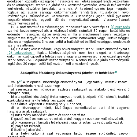
érdekében jogosultak az ügyben hatáskörrel és illetékességgel rendelkező állami
és önkormányzati szervek eljárásának kezdeményezésére, azoktól tájékoztatást
kérhetnek, részükre javaslatot tehetnek. A kezdeményezés joga magában
foglalja az állami és/vagy önkormányzati fenntartású (tulajdonban levő)
intézmények működésével kapcsolatos, a kisebbségek jogait sértő gyakorlat
megszüntetésének, egyedi döntés megváltoztatásának, visszavonásának
kezdeményezését is.
(2)
A hatáskörrel és illetékességgel rendelkező szerv vezetője az
(1) bekezdés
szerinti kezdeményezésről a kézhezvételétől számított 30 napon belül köteles
érdemben határozni, illetve nyilatkozni. Ha a megkeresett szerv vezetője a
megkeresés tárgyát illetően nem rendelkezik hatáskörrel vagy illetékességgel,
köteles a megkeresést 3 napon belül a hatáskörrel és illetékességgel rendelkező
szervhez áttenni.
(3)
Ha a megkeresett állami vagy önkormányzati szerv, illetve önkormányzat a
(2) bekezdésben
foglalt kötelezettségének nem tesz eleget, a kisebbségi
önkormányzat jogosult a felettes szerv vagy a törvényességi ellenőrzést gyakorló
szerv soron kívüli eljárását kezdeményezni. A soron kívüli eljárás eredményéről
legkésőbb 30 napon belül tájékoztatni kell a kezdeményezőt.
41
A települési kisebbségi önkormányzatok feladat- és hatásköre
42
25. §
A települési kisebbségi önkormányzat – jogszabályi keretek között –
saját hatáskörében határozza meg:
a)
szervezete és működése részletes szabályait az alakuló ülést követő 3
hónapon belül,
b)
a települési kisebbségi önkormányzat nevét, jelképeit, kitüntetéseit, továbbá
ezek odaítélésének feltételeit és szabályait,
c)
az általa képviselt kisebbség helyi ünnepeit,
d)
a törzsvagyon körét, kizárólagos rendelkezése alatt álló vagyona
használatának szabályait,
e)
intézmény alapítását, átvételét és fenntartását,
f)
gazdálkodó és más szervezet alapítását vagy az ezekben való részvételt,
g)
önkormányzati társulás létrehozását vagy társuláshoz való csatlakozást,
h)
pályázat kiírását,
i)
ösztöndíj alapítását,
j)
a helyi önkormányzat vagyonán belül részére elkülönített vagyon