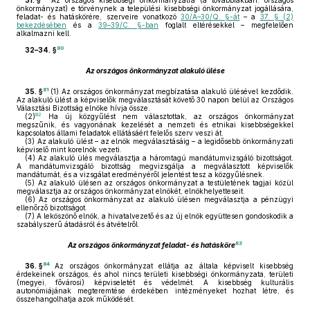
31. §
Az országos kisebbségi önkormányzatra (a továbbiakban: országos
önkormányzat) e törvénynek a települési kisebbségi önkormányzat jogállására,
feladat- és hatáskörére, szerveire vonatkozó
30/A–30/Q. §-át
– a
37. § (2)
bekezdésében
és a
39–39/C. §-ban
foglalt eltérésekkel – megfelelően
alkalmazni kell.
80
32–34. §
Az országos önkormányzat alakuló ülése
81
35. §
(1)
Az országos önkormányzat megbízatása alakuló ülésével kezdődik.
Az alakuló ülést a képviselők megválasztását követő 30 napon belül az Országos
Választási Bizottság elnöke hívja össze.
82
(2)
Ha új közgyűlést nem választottak, az országos önkormányzat
megszűnik, és vagyonának kezelését a nemzeti és etnikai kisebbségekkel
kapcsolatos állami feladatok ellátásáért felelős szerv veszi át.
(3)
Az alakuló ülést – az elnök megválasztásáig – a legidősebb önkormányzati
képviselő mint korelnök vezeti.
(4)
Az alakuló ülés megválasztja a háromtagú mandátumvizsgáló bizottságot.
A mandátumvizsgáló bizottság megvizsgálja a megválasztott képviselők
mandátumát, és a vizsgálat eredményéről jelentést tesz a közgyűlésnek.
(5)
Az alakuló ülésen az országos önkormányzat a testületének tagjai közül
megválasztja az országos önkormányzat elnökét, elnökhelyetteseit.
(6)
Az országos önkormányzat az alakuló ülésen megválasztja a pénzügyi
ellenőrző bizottságot.
(7)
A leköszönő elnök, a hivatalvezető és az új elnök együttesen gondoskodik a
szabályszerű átadásról és átvételről.
83
Az országos önkormányzat feladat- és hatásköre
84
36. §
Az országos önkormányzat ellátja az általa képviselt kisebbség
érdekeinek országos, és ahol nincs területi kisebbségi önkormányzata, területi
(megyei, fővárosi) képviseletét és védelmét. A kisebbség kulturális
autonómiájának megteremtése érdekében intézményeket hozhat létre, és
összehangolhatja azok működését.