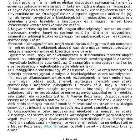
forrásuk pedig nem a nemzeti és etnikai kisebbségek számaránya, hanem az
egyén szabadságának és a társadalmi békének tisztelete alapján a másság joga.
Az egyenlőség és a szolidaritás eszméinek, az aktív kisebbségvédelem elveinek
kinyilvánításakor az Országgyűlést az elfogadott egyetemes erkölcsi és jogi
normák figyelembevételével a kisebbségek iránti megbecsülés, az erkölcsi és a
történelmi értékek tisztelete, a kisebbségek és a magyar nemzet közös
létérdekeinek következetes képviselete vezérli.
A Magyar Köztársaság területén élő, magyar állampolgárságú nemzeti és etnikai
kisebbségek nyelve, tárgyi és szellemi kultúrája, történelmi hagyományai,
valamint a kisebbségi létükkel összefüggő más sajátosságaik egyéni és közösségi
önazonosságuk része.
Mindezek különleges értékek, megőrzésük, ápolásuk és gyarapításuk nemcsak a
nemzeti és etnikai kisebbségek alapvető joga, de a magyar nemzet, végsősoron
pedig az államok és nemzetek közösségének érdeke is.
Figyelembe véve, hogy az önkormányzatok a demokratikus rendszer alapját
képezik, a kisebbségi önkormányzatok létrehozását, tevékenységét és az ezáltal
megvalósuló kulturális autonómiát az Országgyűlés a kisebbségek sajátos jog
érvényesítése egyik legfontosabb alapfeltételének tekinti.
Az Országgyűlés a történelmi együttélés tényéből kiindulva ezen törvényben is
biztosítja mindazon jogokat, amelyek a kisebbségekhez tartozó személyeknek,
mint magyar állampolgároknak és ezek közösségeinek nemcsak emberi jogai,
hanem olyan politikai jogok, amelyek segítségével nemzeti vagy etnikai
önazonosságuk megőrzése elősegíthető. E törvény célja, hogy a Helsinki
Záródokumentum elvei alapján megteremtse a kisebbségi lét megéléséhez
szükséges intézményes alapokat, beleértve az anyaországokkal és nemzetekkel
való szabad, élő kapcsolattartást is. A Magyar Köztársaság Országgyűlését e
törvény megalkotásánál a határok nélküli Európa megteremtésének, a kisebbségi
létből adódó hátrányok mérséklésének és felszámolásának, az ehhez szükséges
demokratikus intézményrendszer továbbfejlesztésének szándéka vezérli.
Az Országgyűlés e célok megvalósítása érdekében a nemzeti és etnikai
kisebbségekhez tartozó személyeket és közösségeiket megillető jogok összegzése
végett, valamint e jogok érvényesülésének biztosítására és az érvényesítés
módjának szabályozására – figyelembe véve a nemzetközi jog rendelkezéseit és
a Magyar Köztársaság
Alkotmány
ában rögzített elveket – a következő törvényt
2
alkotja:
I. Fejezet