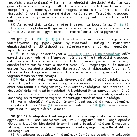
megbízás visszavonására) – ha nem a települési kisebbségi önkormányzat
gyakorolja a kinevezési jogot –, illetőleg a kisebbséghez tartozók képzésére is
kiterjedő helyi önkormányzati döntés meghozatalára csak az érintett települési
kisebbségi önkormányzat egyetértésével kerülhet sor. Települési kisebbségi
önkormányzat hiányában az adott kisebbség helyi egyesületeinek véleményét ki
kell kérni.
(3)
Az egyetértési, illetőleg a véleményezési jog jogosultja az
(1) és (2)
bekezdésben
meghatározott jogát az ez irányú kezdeményezés kézhezvételétől
számított 30 napon belül gyakorolhatja. E határidő elmulasztása jogvesztő.
46
29. §
(1)
A
28. § (1)–(3) bekezdésében
meghatározott egyetértési,
véleményezési jog jogosultjának nyilatkozatáról, illetőleg a nyilatkozat
elmulasztásáról a döntéshozót az előterjesztőnek a döntést megelőzően
tájékoztatnia kell.
47
(2)
Ha a helyi önkormányzat a
28. § (1) és (2) bekezdésében
előírt
egyetértés vagy vélemény hiányában dönt, az érintett települési kisebbségi
önkormányzat kezdeményezésére a helyi önkormányzatok törvényességi
ellenőrzéséért felelős szerv a döntést soron kívül megvizsgálja, és indokolt
esetben jogorvoslatért a bírósághoz, illetve az Alkotmánybírósághoz fordulhat. A
települési kisebbségi önkormányzat kezdeményezése a megtámadott döntés
végrehajtására halasztó hatályú.
48
(3)
Ha a helyi önkormányzatok törvényességi ellenőrzéséért felelős szerv
nem ért egyet a települési kisebbségi önkormányzat kezdeményezésével és
ezért nem fordul a bírósághoz vagy az Alkotmánybírósághoz, azt közvetlenül a
kisebbségi önkormányzat is megteheti. A kisebbségi önkormányzat ilyen irányú
kezdeményezése a végrehajtás szempontjából nem halasztó hatályú, azonban a
kisebbségi önkormányzat a végrehajtás felfüggesztését kérheti a bíróságtól.
(4)
Ha a települési kisebbségi önkormányzat egyetértés vagy vélemény
hiányában dönt, az
(1) és (3) bekezdésben
, valamint a
28. § (3) bekezdésében
foglaltakat kell megfelelően alkalmazni.
49
30. §
(1)
A települési kisebbségi önkormányzat kapcsolatot tart kisebbségi
egyesületekkel, más szervezetekkel, velük együttműködési megállapodást
köthet. A települési kisebbségi önkormányzat a feladatai körében támogatja a
lakosság önszerveződő közösségeinek tevékenységét, együttműködik e
közösségekkel.
(2)
A kisebbségi egyesületek, intézmények és más szervezetek – e bekezdés