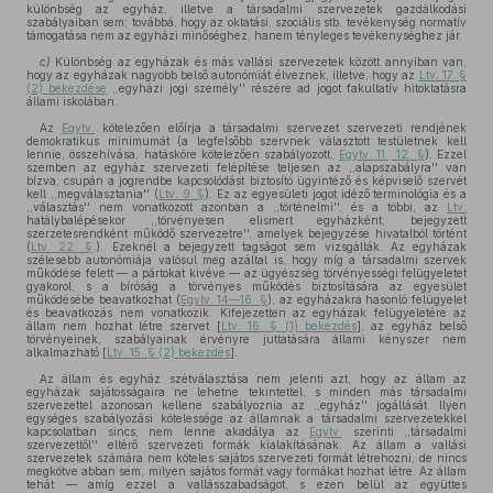
különbség az egyház, illetve a társadalmi szervezetek gazdálkodási
szabályaiban sem; továbbá, hogy az oktatási, szociális stb. tevékenység normatív
támogatása nem az egyházi minőséghez, hanem tényleges tevékenységhez jár.
c)
Különbség az egyházak és más vallási szervezetek között annyiban van,
hogy az egyházak nagyobb belső autonómiát élveznek, illetve, hogy az
Ltv. 17. §
(2) bekezdése
,,egyházi jogi személy'' részére ad jogot fakultatív hitoktatásra
állami iskolában.
Az
Egytv.
kötelezően előírja a társadalmi szervezet szervezeti rendjének
demokratikus minimumát (a legfelsőbb szervnek választott testületnek kell
lennie, összehívása, hatásköre kötelezően szabályozott,
Egytv. 11., 12. §
). Ezzel
szemben az egyház szervezeti felépítése teljesen az ,,alapszabályra'' van
bízva, csupán a jogrendbe kapcsolódást biztosító ügyintéző és képviselő szervét
kell ,,megválasztania'' (
Ltv. 9. §
). Ez az egyesületi jogot idéző terminológia és a
,,választás'' nem vonatkozott azonban a ,,történelmi'', és a többi, az
Ltv.
hatálybalépésekor ,,törvényesen elismert egyházként, bejegyzett
szerzetesrendként működő szervezetre'', amelyek bejegyzése hivatalból történt
(
Ltv. 22. §
.). Ezeknél a bejegyzett tagságot sem vizsgálták. Az egyházak
szélesebb autonómiája valósul meg azáltal is, hogy míg a társadalmi szervek
működése felett — a pártokat kivéve — az ügyészség törvényességi felügyeletet
gyakorol, s a bíróság a törvényes működés biztosítására az egyesület
működésébe beavatkozhat (
Egytv. 14—16. §
), az egyházakra hasonló felügyelet
és beavatkozás nem vonatkozik. Kifejezetten az egyházak felügyeletére az
állam nem hozhat létre szervet [
Ltv. 16. § (1) bekezdés
], az egyház belső
törvényeinek, szabályainak érvényre juttatására állami kényszer nem
alkalmazható [
Ltv. 15. § (2) bekezdés
].
Az állam és egyház szétválasztása nem jelenti azt, hogy az állam az
egyházak sajátosságaira ne lehetne tekintettel, s minden más társadalmi
szervezettel azonosan kellene szabályoznia az ,,egyház'' jogállását. Ilyen
egységes szabályozási kötelessége az államnak a társadalmi szervezetekkel
kapcsolatban sincs; nem lenne akadálya az
Egytv.
szerinti ,,társadalmi
szervezettől'' eltérő szervezeti formák kialakításának. Az állam a vallási
szervezetek számára nem köteles sajátos szervezeti formát létrehozni, de nincs
megkötve abban sem, milyen sajátos formát vagy formákat hozhat létre. Az állam
tehát — amíg ezzel a vallásszabadságot, s ezen belül az együttes