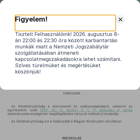
Nemzeti
Jogszabálytár
+
Figyelem!
1
8/1993. (II. 27.) AB határozat
Tisztelt Felhasználóink! 2026. augusztus 8-
án 22:00 és 22:30 óra között karbantartási
Hatályos: 1993. 02. 27. – 2013. 03. 31.
munkák miatt a Nemzeti Jogszabálytár
szolgáltatásában átmeneti
kapcsolatmegszakadásokra lehet számítani.
Szíves türelmüket és megértésüket
A MAGYAR KÖZTÁRSASÁG NEVÉBEN!
köszönjük!
Az Alkotmánybíróság törvény alkotmányellenessége utólagos vizsgálatára
irányuló indítvány alapján meghozta a következő
határozatot.
Az Alkotmánybíróság a lelkiismereti és vallásszabadságról, valamint az
egyházakról szóló
1990. évi IV. törvény 9. § (1) bekezdés
a)
pontja
alkotmányellenességének megállapítására irányuló indítványt elutasítja.
Az Alkotmánybíróság ezt a határozatát a Magyar Közlönyben közzéteszi.
INDOKOLÁS