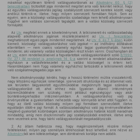
másokkal együttesen történő vallásgyakorlásnak az
Alkotmány 60. § (2)
bekezdésében
biztosított joga mindenkit megillet arra való tekintet nélkül, hogy
az együttes vallásgyakorlás jogilag szabályozott szervezeti keretek között, vagy
anélkül történik-e, illetve, hogy milyen szervezeti formában folyik. Sem az
egyéni, sem a közösségi vallásgyakorlás szabadsága nem tehető alkotmányosan
függővé sem vallásos szervezeti tagságtól, sem a vallási közösség szervezeti
formájától.
Az
Ltv.
megfelel ennek a követelménynek. A lelkiismereti és vallásszabadság
alapvető alkotmányos jogának részletezéseként az
Ltv. I. fejezetében
meghatározott egyes jogok mindenkit megilletnek. Az
Ltv. 6. és 7. §-ában
külön
kiemelt, közösségi vallásgyakorláshoz való jogokat — az indítvány állításával
ellentétben — nem csakis valamely egyház tagjai gyakorolhatják, hanem
mindenki, aki valamely vallási közösségben részt kíván venni. Összhangban áll
az
Ltv.
ezen rendelkezéseivel a fogvatartottak vallásgyakorlásáról szóló
8/1990.
(IV. 27.) IM rendelet is, amelynek 14. §-a
szerint a rendelet alkalmazásában
egyházon a vallásfelekezetet és a vallási közösséget is érteni kell.
Hasonlóképpen nem függ valamely egyházhoz tartozástól a lelkiismereti okból
való szolgálatmegtagadás joga sem.
Nem alkotmányossági kérdés, hogy a hosszú történelmi múltra visszatekintő,
nagy létszámú egyházak ismertsége, szervezeti struktúrája és az állammal való,
sok területen begyakorlott együttműködése megkönnyíti tagjai számára a
vallásgyakorlást ott, ahol ehhez más (gyakran állami) intézmények
közreműködésére van szükség, mint például egészségügyi vagy akár
büntetésvégrehajtási intézményekben. A vallásgyakorláshoz való jog
érvényesítése a gyakorlatban nehezebb vagy könnyebb lehet attól függően is,
hogy az illető vallási közösség milyen jogi formában szerveződött, illetve
egyáltalán öltött-e jogi formát. A vallásszabadsághoz való jog érvényesítésében
meglévő gyakorlati különbségek azonban alkotmányos határok között maradnak
mindaddig, amíg nem diszkriminatív jogi szabályozásból erednek, illetve amíg
nem vezetnek arra, hogy bárki vallásgyakorlását megakadályozzák.
2. Az állam határozza meg, hogy magánszemélyek részére milyen
feltételekkel, milyen jogi személyek létrehozását teszi lehetővé; erre nézve az
Alkotmány
ból sem kötelezettsége, sem döntésének korlátja nem adódik.