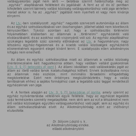
vallásgyakorlás jogát nem sérti — belátása szerint határozhatja meg az
,,egyház'' alapításának feltételeit és jogállását. A fent az
a)
és
b)
pontban
kifejtettek szerint bármely vallási közösség vallásgyakorláshoz való joga sértetlen
marad akkor is, ha az ,,egyház'' jogállást nem nyerheti el vagy nem kívánja
elnyerni.
Az
Ltv.
-ben szabályozott ,,egyház'' nagyobb szervezeti autonómiája az állam
és az egyház szétválasztásával van összhangban, jóllehet abból nem következik
kényszerítően. Tükrözi azonban azt, hogy a szétválasztás történelmi
folyamatában elsősorban az államnak a ,,történelmi'' egyházaktól való
elválasztásáról, és az azokhoz való viszonyáról volt szó. Az egyház alapításához
szükséges legalább száz személy előírásával az
Ltv.
a hagyományos, nagy
létszámú egyház-fogalomnak és a kisebb vallási közösségek egyházkénti
elismerésének egyaránt eleget kívánt tenni. E szabályozás ellen alkotmányos
kifogás nem emelhető.
Az állam és egyház szétválasztása miatt az államnak a vallási közösség
önértelmezésére kell hagyatkoznia abban, hogy valóban vallást gyakorolnak
[
Ltv. 9. § (1) bekezdés
d)
pont
.]. Az állami iskolában való vallásoktatás jogát az
állam az illető vallási tanok kialakultságához kötheti. Ennek biztosítására nincs
az államnak más eszköze, mint minimális társadalmi elfogadottság
megkövetelése. Ezért nem önkényes megkülönböztetés, hogy a vallás
tanításának ehhez a sajátos formájához csak a legalább száz taggal rendelkező
egyházaknak van joga.
4. A fentiek alapján az
Ltv. 9. § (1) bekezdése
a)
pontja
, amely szerint az
egyház nyilvántartásba vételének egyik feltétele, hogy az egyházat legalább
száz természetes személy megalapította, nem sérti sem az ezt a létszámot el nem
érő vallási közösségek együttes vallásgyakorláshoz való jogát, sem az egyház és
állam szétválasztásának elvét. Az Alkotmánybíróság ezért az indítványt
elutasította.
Dr. Sólyom László
s. k.,
az Alkotmánybíróság elnöke,
előadó alkotmánybíró