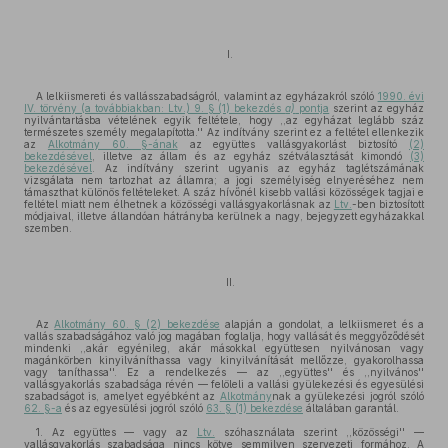
I.
A lelkiismereti és vallásszabadságról, valamint az egyházakról szóló
1990. évi
IV. törvény (a továbbiakban: Ltv.) 9. § (1) bekezdés
a)
pontja
szerint az egyház
nyilvántartásba vételének egyik feltétele, hogy ,,az egyházat leglább száz
természetes személy megalapította.'' Az indítvány szerint ez a feltétel ellenkezik
az
Alkotmány 60. §-ának
az együttes vallásgyakorlást biztosító
(2)
bekezdésével
, illetve az állam és az egyház szétválasztását kimondó
(3)
bekezdésével
. Az indítvány szerint ugyanis az egyház taglétszámának
vizsgálata nem tartozhat az államra; a jogi személyiség elnyeréséhez nem
támaszthat különös feltételeket. A száz hívőnél kisebb vallási közösségek tagjai e
feltétel miatt nem élhetnek a közösségi vallásgyakorlásnak az
Ltv.
-ben biztosított
módjaival, illetve állandóan hátrányba kerülnek a nagy, bejegyzett egyházakkal
szemben.
II.
Az
Alkotmány 60. § (2) bekezdése
alapján a gondolat, a lelkiismeret és a
vallás szabadságához való jog magában foglalja, hogy vallását és meggyőződését
mindenki ,,akár egyénileg, akár másokkal együttesen nyilvánosan vagy
magánkörben kinyilváníthassa vagy kinyilvánítását mellőzze, gyakorolhassa
vagy taníthassa''. Ez a rendelkezés — az ,,együttes'' és ,,nyilvános''
vallásgyakorlás szabadsága révén — felöleli a vallási gyülekezési és egyesülési
szabadságot is, amelyet egyébként az
Alkotmány
nak a gyülekezési jogról szóló
62. §-a
és az egyesülési jogról szóló
63. § (1) bekezdése
általában garantál.
1. Az együttes — vagy az
Ltv.
szóhasználata szerint ,,közösségi'' —
vallásgyakorlás szabadsága nincs kötve semmilyen szervezeti formához. A