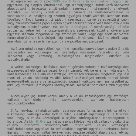
Az egyesülési jogról szóló
1989. évi II. törvény (a továbbiakban: Egytv.)
az
egyesülési jog alapján létrehozható, jogi személyiséggel rendelkező szervezet
alaptípusaként bevezette a ,,társadalmi szervezet'' intézményét, amelynek
szabályai — néhány kivétellel — a pártokra és szakszervezetekre is
vonatkoznak. A hatályos jog szerinti egységes szabályozásból azonban nem
következik, hogy bármely ,,társadalmi szervezet'', illetve az egyesülési jogon
vagy más alkotmányos jogon alapuló egyéb szervezet vonatkozásában ettől eltérő
szabályozás alkotmányosan ne lenne lehetséges. Alkotmányossági kérdést
csupán az vetne fel, ha összehasonlítható szervezetek közül a törvényhozó
egyesek számára megadná a jogi személlyé válás, vagy egy adott szervezeti
forma alapításának lehetőségét, míg másokat önkényesen kizárna ebből, vagy
aránytalanul nehézzé tenné számukra e jogállás megszerzését.
Az állam mind az egyesülési jog, mind más alkotmányos jogok alapján létrejött
szervezetek és közösségek jogi személlyé válásának feltételeit az illető
szervezet vagy közösség sajátosságának megfelelően, eltérően is
szabályozhatja.
A vallási közösségek belátásuk szerint igénybe vehetik a tevékenységükkel
összeegyeztethető jogi szervezeti formák bármelyikét, de erre nem kötelesek. A
vallási közösség az általa választott jogi szervezeti formának megfelelő jogállást
nyeri el; vallási közösség voltából fakadó sajátosságait ennek keretei között
érvényesítheti, azaz a vallásszabadság jogára hivatkozva nem mentesülhet az
adott jogi formával járó kogens szabályok alól, másrészt nem élvez többletjogokat
sem.
Nincs olyan jogi rendelkezés, amely a vallási közösségeket jogi személlyé
válásuk tekintetében más szervezetekkel szemben hátrányosan
megkülönböztetné.
3. Az ,,egyház'' a hatályos jogban az a szervezeti forma, amely tekintettel van
a közösségi vallásgyakorlás történelmileg kialakult sajátosságaira, s lehetővé
teszi, hogy a vallási közösségek e sajátos minőségükben illeszkedjenek a
jogrendbe. Az
Ltv. 8. §-a
szerint az azonos hitelvet követők vallásuk gyakorlása
céljából létrehozott önkormányzattal rendelkező vallási közösséget,
vallásfelekezetet, egyházat (a továbbiakban együtt: egyház) hozhatnak létre.
Egyház minden olyan vallási tevékenység végzése céljából alapítható, amely az