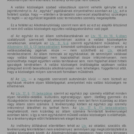
Alkotmánnyal nem ellentétes, és amely törvénybe nem ütközik.
A vallási közösségek szabad választásuk szerint vehetik igénybe ezt a
jogintézményt is. Az ,,egyház'' jogállásának elnyeréséhez azonban az
Ltv.
azt a
feltételt szabja, hogy — eltérően a társadalmi szervezet alapításához szükséges
tíz tagtól — az egyházat legalább száz természetes személy megalapította.
Ez a feltétel az Alkotmánybíróság szerint nem sérti az ezt az alapítói létszámot
el nem érő vallási közösségek együttes vallásgyakorláshoz való jogát.
a)
Az egyház és az állam szétválasztásának az
Ltv. 15. és 16. §-ában
szabályozott szervezeti következményei azokra a vallási közösségekre
vonatkoznak, amelyek az
Ltv. 8. §-a
szerinti egyházként működnek. Az
Alkotmány 60. § (3) bekezdésében
kimondott szétválasztás azonban — amely a
vallásszabadság jogának része — nem szűkíthető az
Ltv.
idézett
rendelkezéseire. Az állam nemcsak az egyházakkal, de semmilyen vallással
vagy vallási közösséggel nem kapcsolódhat össze intézményesen, nem
azonosíthatja magát egyetlen vallás tanításával sem, nem foglalhat állást hitbéli
igazságok kérdésében. A vallási közösségek önállóságába sajátosan vallási
jellegüket érintő beavatkozás alkotmányosan nem lehetséges, függetlenül attól,
hogy a közösségek milyen szervezeti formában működnek.
b)
Az
Ltv.
— a nagyobb szervezeti autonómián kívül — nem biztosít az
egyházak részére olyan többletjogokat, amelyekkel más vallási közösségek ne
élhetnének.
Az
Ltv. 17. §
.
(1) bekezdése
szerint az egyházi jogi személy elláthat minden
olyan nevelési-oktatási, kulturális, egészségügyi, sport-, illetőleg gyermek- és
ifjúságvédelmi tevékenységet, amelyet törvény nem tart fenn kizárólag az állam
vagy állami szerv számára. E tevékenységi körben az egyházi jogi személy
intézményt létesíthet és tarthat fenn. Az
Ltv. 17. § (1) bekezdésében
meghatározott, nem kizárólag az állam számára fenntartott tevékenységet
azonban bárki, s így a nem egyházként működő vallási közösségek is elláthatják,
ha a tevékenységre előírt feltételeknek eleget tesznek.
Az indítvány állításával ellentétben tehát az
Ltv.
az oktatási, szociális stb.
tevékenység tekintetében nem eredményez semmilyen jogi megkülönböztetést a
vallási közösségek között. Az Alkotmánybíróság megjegyzi, hogy nincs lényeges