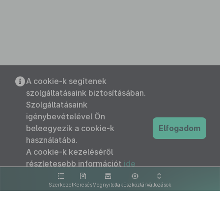
A cookie-k segítenek
szolgáltatásaink biztosításában.
Szolgáltatásaink
igénybevételével Ön
beleegyezik a cookie-k
Elfogadom
használatába.
A cookie-k kezeléséről
részletesebb információt
ide
kattintva olvashat.
Szerkezet
Keresés
Megnyitottak
Eszköztár
Változások