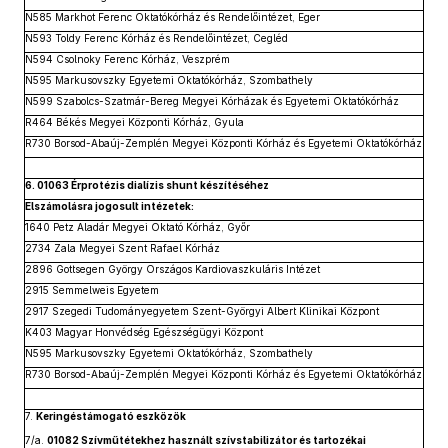
N585 Markhot Ferenc Oktatókórház és Rendelőintézet, Eger
N593 Toldy Ferenc Kórház és Rendelőintézet, Cegléd
N594 Csolnoky Ferenc Kórház, Veszprém
N595 Markusovszky Egyetemi Oktatókórház, Szombathely
N599 Szabolcs-Szatmár-Bereg Megyei Kórházak és Egyetemi Oktatókórház
R464 Békés Megyei Központi Kórház, Gyula
R730 Borsod-Abaúj-Zemplén Megyei Központi Kórház és Egyetemi Oktatókórház
6. 01063 Érprotézis dialízis shunt készítéséhez
Elszámolásra jogosult intézetek:
1640 Petz Aladár Megyei Oktató Kórház, Győr
2734 Zala Megyei Szent Rafael Kórház
2896 Gottsegen György Országos Kardiovaszkuláris Intézet
2915 Semmelweis Egyetem
2917 Szegedi Tudományegyetem Szent-Györgyi Albert Klinikai Központ
K403 Magyar Honvédség Egészségügyi Központ
N595 Markusovszky Egyetemi Oktatókórház, Szombathely
R730 Borsod-Abaúj-Zemplén Megyei Központi Kórház és Egyetemi Oktatókórház
7.
Keringéstámogató eszközök
7/a.
01082 Szívműtétekhez használt szívstabilizátor és tartozékai