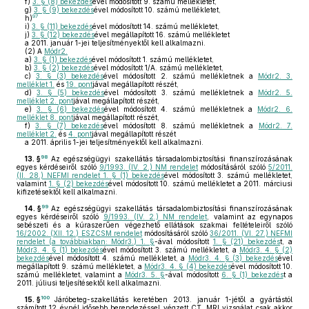
f)
3. § (8) bekezdés
ével módosított 9. számú mellékletet,
g)
3. § (9) bekezdés
ével módosított 10. számú mellékletet,
97
h)
i)
3. § (11) bekezdés
ével módosított 14. számú mellékletet,
j)
3. § (12) bekezdés
ével megállapított 16. számú mellékletet
a 2011. január 1-jei teljesítményektől kell alkalmazni.
(2)
A
Módr2.
a)
3. § (1) bekezdés
ével módosított 1. számú mellékletet,
b)
3. § (2) bekezdés
ével módosított 1/A. számú mellékletet,
c)
3. § (3) bekezdés
ével módosított 2. számú mellékletnek a
Módr2. 3.
melléklet 1.
és
19. pont
jával megállapított részét,
d)
3. § (5) bekezdés
ével módosított 3. számú mellékletnek a
Módr2. 5.
melléklet 2. pont
jával megállapított részét,
e)
3. § (6) bekezdés
ével módosított 4. számú mellékletnek a
Módr2. 6.
melléklet 8. pont
jával megállapított részét,
f)
3. § (7) bekezdés
ével módosított 8. számú mellékletnek a
Módr2. 7.
melléklet 2.
és
4. pont
jával megállapított részét
a 2011. április 1-jei teljesítményektől kell alkalmazni.
98
13. §
Az egészségügyi szakellátás társadalombiztosítási finanszírozásának
egyes kérdéseiről szóló
9/1993. (IV. 2.) NM rendelet
módosításáról szóló
5/2011.
(II. 28.) NEFMI rendelet 1. § (1) bekezdés
ével módosított 3. számú mellékletet,
valamint
1. § (2) bekezdés
ével módosított 10. számú mellékletet a 2011. márciusi
kifizetésektől kell alkalmazni.
99
14. §
Az egészségügyi szakellátás társadalombiztosítási finanszírozásának
egyes kérdéseiről szóló
9/1993. (IV. 2.) NM rendelet
, valamint az egynapos
sebészeti és a kúraszerűen végezhető ellátások szakmai feltételeiről szóló
16/2002. (XII. 12.) ESZCSM rendelet
módosításáról szóló
36/2011. (VI. 27.) NEFMI
rendelet (a továbbiakban: Módr3.) 1. §
-ával módosított
1. § (21) bekezdés
t, a
Módr3. 4. § (1) bekezdés
ével módosított 3. számú mellékletet, a
Módr3. 4. § (2)
bekezdés
ével módosított 4. számú mellékletet, a
Módr3. 4. § (3) bekezdés
ével
megállapított 9. számú mellékletet, a
Módr3. 4. § (4) bekezdés
ével módosított 10.
számú mellékletet, valamint a
Módr3. 5. §
-ával módosított
6. § (1) bekezdés
t a
2011. júliusi teljesítésektől kell alkalmazni.
100
15. §
Járóbeteg-szakellátás keretében 2013. január 1-jétől a gyártástól
számított 12 évnél idősebb berendezéssel végzett CT, MRI vizsgálat csak akkor