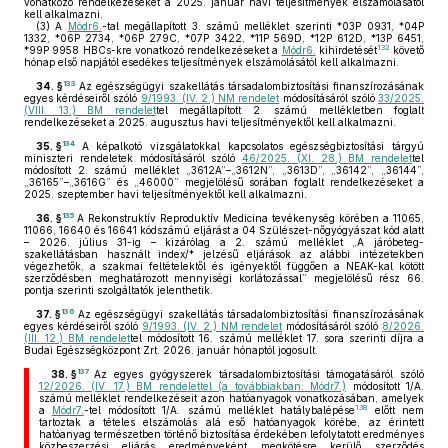
vonatkozó rendelkezéseket a 2025. január havi teljesítmények elszámolásától
kell alkalmazni.
(3)
A
Módr6.
-tal megállapított 3. számú melléklet szerinti *03P 0931, *04P
1332, *06P 2734, *06P 279C, *07P 3422, *11P 569D, *12P 612D, *13P 6451,
132
*99P 9958 HBCs-kre vonatkozó rendelkezéseket a
Módr6.
kihirdetését
követő
hónap első napjától esedékes teljesítmények elszámolásától kell alkalmazni.
133
34. §
Az egészségügyi szakellátás társadalombiztosítási finanszírozásának
egyes kérdéseiről szóló
9/1993. (IV. 2.) NM rendelet
módosításáról szóló
33/2025.
(VIII. 13.) BM rendelet
tel megállapított 2. számú mellékletben foglalt
rendelkezéseket a 2025. augusztus havi teljesítményektől kell alkalmazni.
134
35. §
A képalkotó vizsgálatokkal kapcsolatos egészségbiztosítási tárgyú
miniszteri rendeletek módosításáról szóló
46/2025. (XI. 28.) BM rendelet
tel
módosított 2. számú melléklet „3612A”–„3612N”, „3613D”, „36142”, „36144”,
„36165”–„3616G” és „46000” megjelölésű sorában foglalt rendelkezéseket a
2025. szeptember havi teljesítményektől kell alkalmazni.
135
36. §
A Rekonstruktív Reproduktív Medicina tevékenység körében a 11065,
11066, 16640 és 16641 kódszámú eljárást a 04 Szülészet-nőgyógyászat kód alatt
– 2026. július 31-ig – kizárólag a 2. számú melléklet „A járóbeteg-
szakellátásban használt index/* jelzésű eljárások az alábbi intézetekben
végezhetők, a szakmai feltételektől és igényektől függően a NEAK-kal kötött
szerződésben meghatározott mennyiségi korlátozással” megjelölésű rész 66.
pontja szerinti szolgáltatók jelenthetik.
136
37. §
Az egészségügyi szakellátás társadalombiztosítási finanszírozásának
egyes kérdéseiről szóló
9/1993. (IV. 2.) NM rendelet
módosításáról szóló
8/2026.
(III. 12.) BM rendelet
tel módosított 16. számú melléklet 17. sora szerinti díjra a
Budai Egészségközpont Zrt. 2026. január hónaptól jogosult.
137
38. §
Az egyes gyógyszerek társadalombiztosítási támogatásáról szóló
12/2026. (IV. 17.) BM rendelettel (a továbbiakban: Módr7.)
módosított 1/A.
számú melléklet rendelkezéseit azon hatóanyagok vonatkozásában, amelyek
138
a
Módr7.
-tel módosított 1/A. számú melléklet hatálybalépése
előtt nem
tartoztak a tételes elszámolás alá eső hatóanyagok körébe, az érintett
hatóanyag természetben történő biztosítása érdekében lefolytatott eredményes
közbeszerzési eljárás eredményeként megkötésre kerülő szerződés