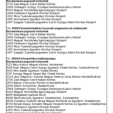
Elszámolásra jogosult intézetek:
2734 Zala Megyei Szent Rafael Kórház
2896 Gottsegen György Országos Kardiovaszkuláris Intézet
K403 Magyar Honvédség Egészségügyi Központ
U894 Debreceni Egyetem Klinikai Központ
U912 Pécsi Tudományegyetem Klinikai Központ
U915 Semmelweis Egyetem Klinikai Központ
U917 Szegedi Tudományegyetem Szent-Györgyi Albert Klinikai Központ
7/b.
01083 Szívműtétekhez használt oxigenátor és csőkészlet
Elszámolásra jogosult intézetek:
2734 Zala Megyei Szent Rafael Kórház
2896 Gottsegen György Országos Kardiovaszkuláris Intézet
K403 Magyar Honvédség Egészségügyi Központ
U894 Debreceni Egyetem Klinikai Központ
U912 Pécsi Tudományegyetem Klinikai Központ
U915 Semmelweis Egyetem Klinikai Központ
U917 Szegedi Tudományegyetem Szent-Györgyi Albert Klinikai Központ
7/c.
01504 Intraaortikus ballonpumpa
Elszámolásra jogosult intézetek:
1122 Bács-Kiskun Megyei Kórház, Kecskemét
1568 Fejér Megyei Szent György Egyetemi Oktató Kórház, Székesfehérvár
1640 Petz Aladár Egyetemi Oktató Kórház
2137 Somogy Megyei Kaposi Mór Oktató Kórház
2324 Jász-Nagykun-Szolnok Megyei Hetényi Géza Kórház-Rendelőintézet
2734 Zala Megyei Szent Rafael Kórház
2873 Bajcsy-Zsilinszky Kórház és Rendelőintézet
2893 Állami Szívkórház, Balatonfüred
2896 Gottsegen György Országos Kardiovaszkuláris Intézet
K403 Magyar Honvédség Egészségügyi Központ
M915 Betegápoló Irgalmas Rend
N595 Markusovszky Egyetemi Oktatókórház, Szombathely
N599 Szabolcs-Szatmár-Bereg Megyei Kórházak és Egyetemi Oktatókórház
R730 Borsod-Abaúj-Zemplén Megyei Központi Kórház és Egyetemi Oktatókórház
U894 Debreceni Egyetem Klinikai Központ
U912 Pécsi Tudományegyetem Klinikai Központ