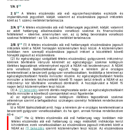
33
1/A. §
34
2. §
A tételes elszámolás alá eső egyszerhasználatos eszközök és
implantátumok jegyzékét, kódját, valamint az elszámolásra jogosult intézetek
körét az 1. számú melléklet tartalmazza.
35
2/A. §
A tételes elszámolás alá eső hatóanyagok jegyzékét, kódját, valamint
az adott hatóanyag alkalmazására vonatkozó szakmai és finanszírozási
feltételeket – ideértve, amennyiben van, az új beteg bevonására vonatkozó
szakmai feltételeket – az 1/A. számú melléklet tartalmazza.
36
2/B. §
(1)
A tételes elszámolás alá eső hatóanyagok elszámolására jogosult
intézetek körét a NEAK honlapján közleményben teszi közzé. A közleményben
korábban nem szereplő elszámolásra jogosult intézet a közzétételt követő
hónaptól jogosult az elszámolásra.
(2)
Az egészségügyi szolgáltató tételes elszámolású gyógyszerek intézményi
körének bővítésére irányuló kérelmét az egészségügyi szakmai kollégium
illetékes tagozatának véleményével együtt a NEAK-nál kezdeményezi. A NEAK
arra vonatkozó tájékoztatásával együtt, hogy a kérelem jár-e országos
keretemeléssel a beszerzett gyógyszer vonatkozásában, továbbítja a kérelmet az
egészségbiztosításért felelős miniszter részére. Az egészségbiztosításért felelős
miniszter a kérelem kézhezvételét követő 15 napon belül értesíti a NEAK-ot az
intézményi kör bővítésére vonatkozó döntéséről. A hozzájárulást a NEAK 15
napon belül közleményében teszi közzé.
(3)
A
(2) bekezdés
szerinti döntés meghozatala során az egészségbiztosításért
felelős miniszter a következő szempontokat veszi figyelembe:
a)
az egészségügyi szakmai kollégium illetékes tagozatának szakmai
véleménye szerint a befogadáshoz szükséges személyi feltételek rendelkezésre
állnak-e,
b)
a NEAK tájékoztatását arról, hogy a kérelem jár-e országos keretemeléssel a
beszerzett gyógyszer vonatkozásában, és ha igen, annak forrása rendelkezésre
áll-e.
37
(3a)
Ha új tételes elszámolás alá eső hatóanyag vagy korábban már
tételes elszámolás alá eső hatóanyag új vagy módosított indikációja kerül
kihirdetésre, ezek vonatkozásában az elszámolásra jogosult intézetek körét a
NEAK az
(1) bekezdés
szerinti közleményben teszi közzé. Az elszámolásra