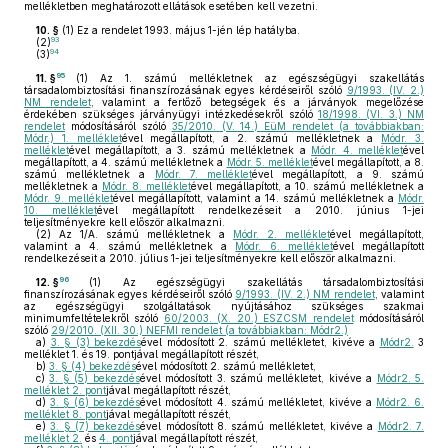
mellékletben meghatározott ellátások esetében kell vezetni.
10. §
(1)
Ez a rendelet 1993. május 1-jén lép hatályba.
93
(2)
94
(3)
95
11. §
(1)
Az 1. számú mellékletnek az egészségügyi szakellátás
társadalombiztosítási finanszírozásának egyes kérdéseiről szóló
9/1993. (IV. 2.)
NM rendelet
, valamint a fertőző betegségek és a járványok megelőzése
érdekében szükséges járványügyi intézkedésekről szóló
18/1998. (VI. 3.) NM
rendelet
módosításáról szóló
35/2010. (V. 14.) EüM rendelet (a továbbiakban:
Módr.) 1. melléklet
ével megállapított, a 2. számú mellékletnek a
Módr. 3.
melléklet
ével megállapított, a 3. számú mellékletnek a
Módr. 4. melléklet
ével
megállapított, a 4. számú mellékletnek a
Módr. 5. melléklet
ével megállapított, a 8.
számú mellékletnek a
Módr. 7. melléklet
ével megállapított, a 9. számú
mellékletnek a
Módr. 8. melléklet
ével megállapított, a 10. számú mellékletnek a
Módr. 9. melléklet
ével megállapított, valamint a 14. számú mellékletnek a
Módr.
10. melléklet
ével megállapított rendelkezéseit a 2010. június 1-jei
teljesítményekre kell először alkalmazni.
(2)
Az 1/A. számú mellékletnek a
Módr. 2. melléklet
ével megállapított,
valamint a 4. számú mellékletnek a
Módr. 6. melléklet
ével megállapított
rendelkezéseit a 2010. július 1-jei teljesítményekre kell először alkalmazni.
96
12. §
(1)
Az egészségügyi szakellátás társadalombiztosítási
finanszírozásának egyes kérdéseiről szóló
9/1993. (IV. 2.) NM rendelet
, valamint
az egészségügyi szolgáltatások nyújtásához szükséges szakmai
minimumfeltételekről szóló
60/2003. (X. 20.) ESZCSM rendelet
módosításáról
szóló
29/2010. (XII. 30.) NEFMI rendelet (a továbbiakban: Módr2.)
a)
3. § (3) bekezdés
ével módosított 2. számú mellékletet, kivéve a
Módr2.
3
melléklet 1. és 19. pontjával megállapított részét,
b)
3. § (4) bekezdés
ével módosított 2. számú mellékletet,
c)
3. § (5) bekezdés
ével módosított 3. számú mellékletet, kivéve a
Módr2. 5.
melléklet 2. pont
jával megállapított részét,
d)
3. § (6) bekezdés
ével módosított 4. számú mellékletet, kivéve a
Módr2. 6.
melléklet 8. pont
jával megállapított részét,
e)
3. § (7) bekezdés
ével módosított 8. számú mellékletet, kivéve a
Módr2. 7.
melléklet 2.
és
4. pont
jával megállapított részét,