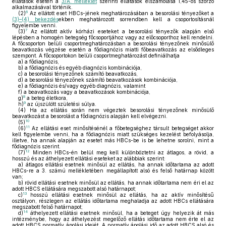
ellátások esetén a
3/A. melléklet
szerinti ellátások elszámolása 1,45-ös szorzó
alkalmazásával történik.
6
(2)
Az ellátott eset HBCs-jének meghatározásában a besorolási tényezőket a
(3)–(4) bekezdés
ekben meghatározott sorrendben kell a csoportosításnál
figyelembe venni.
7
(3)
Az ellátott aktív kórházi eseteket a besorolási tényezők alapján első
lépésben a homogén betegség főcsoportjához vagy az előcsoporthoz kell rendelni.
A főcsoporton belüli csoportmeghatározásban a besorolási tényezőnek minősülő
beavatkozás végzése esetén a fődiagnózis miatti főbeavatkozás az elsődleges
szempont. A főcsoportokon belüli csoportmeghatározást definiálhatja
a)
a fődiagnózis,
b)
a fődiagnózis és egyéb diagnózis kombinációja,
c)
a besorolási tényezőnek számító beavatkozás,
d)
a besorolási tényezőnek számító beavatkozások kombinációja,
e)
a fődiagnózis és/vagy egyéb diagnózis, valamint
f)
a beavatkozás vagy a beavatkozások kombinációja,
8
g)
a beteg életkora,
9
h)
az újszülött születési súlya.
(4)
Ha az ellátás során nem végeztek besorolási tényezőnek minősülő
beavatkozást a besorolást a fődiagnózis alapján kell elvégezni.
10
(5)
11
(6)
Az ellátási eset minősítésénél a főbetegséghez társult betegséget akkor
kell figyelembe venni, ha a fődiagnózis miatt szükséges kezelést befolyásolja,
illetve, ha annak alapján az esetet más HBCs-be is be lehetne sorolni, mint a
fődiagnózis szerint.
12
(7)
Minden HBCs-én belül meg kell különböztetni az átlagos, a rövid, a
hosszú és az áthelyezett ellátási eseteket az alábbiak szerint:
a)
átlagos ellátási esetnek minősül az ellátás, ha annak időtartama az adott
HBCs-re a 3. számú mellékletében megállapított alsó és felső határnap között
van;
b)
rövid ellátási esetnek minősül az ellátás, ha annak időtartama nem éri el az
adott HBCS ellátására megszabott alsó határnapot;
13
c)
hosszú ellátási esetnek minősül az ellátás, ha az aktív minősítésű
osztályon, részlegen az ellátás időtartama meghaladja az adott HBCs ellátására
megszabott felső határnapot;
14
d)
áthelyezett ellátási esetnek minősül, ha a beteget úgy helyezik át más
intézménybe, hogy az áthelyezést megelőző ellátás időtartama nem érte el az
adott HBCS normatív ápolási idejét. A normatív ápolási idő az adott HBCS alsó és