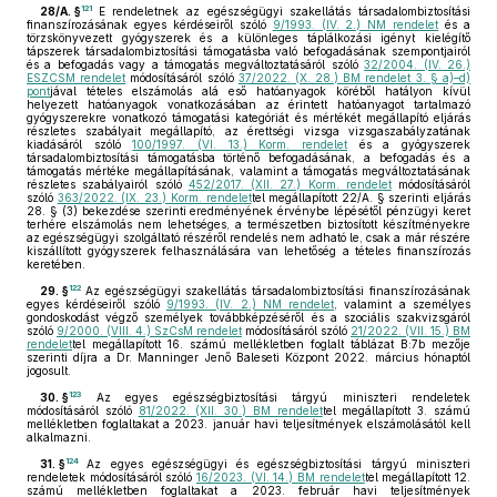
121
28/A. §
E rendeletnek az egészségügyi szakellátás társadalombiztosítási
finanszírozásának egyes kérdéseiről szóló
9/1993. (IV. 2.) NM rendelet
és a
törzskönyvezett gyógyszerek és a különleges táplálkozási igényt kielégítő
tápszerek társadalombiztosítási támogatásba való befogadásának szempontjairól
és a befogadás vagy a támogatás megváltoztatásáról szóló
32/2004. (IV. 26.)
ESZCSM rendelet
módosításáról szóló
37/2022. (X. 28.) BM rendelet 3. § a)–d)
pont
jával tételes elszámolás alá eső hatóanyagok köréből hatályon kívül
helyezett hatóanyagok vonatkozásában az érintett hatóanyagot tartalmazó
gyógyszerekre vonatkozó támogatási kategóriát és mértékét megállapító eljárás
részletes szabályait megállapító, az érettségi vizsga vizsgaszabályzatának
kiadásáról szóló
100/1997. (VI. 13.) Korm. rendelet
és a gyógyszerek
társadalombiztosítási támogatásba történő befogadásának, a befogadás és a
támogatás mértéke megállapításának, valamint a támogatás megváltoztatásának
részletes szabályairól szóló
452/2017. (XII. 27.) Korm. rendelet
módosításáról
szóló
363/2022. (IX. 23.) Korm. rendelet
tel megállapított 22/A. § szerinti eljárás
28. § (3) bekezdése szerinti eredményének érvénybe lépésétől pénzügyi keret
terhére elszámolás nem lehetséges, a természetben biztosított készítményekre
az egészségügyi szolgáltató részéről rendelés nem adható le, csak a már részére
kiszállított gyógyszerek felhasználására van lehetőség a tételes finanszírozás
keretében.
122
29. §
Az egészségügyi szakellátás társadalombiztosítási finanszírozásának
egyes kérdéseiről szóló
9/1993. (IV. 2.) NM rendelet
, valamint a személyes
gondoskodást végző személyek továbbképzéséről és a szociális szakvizsgáról
szóló
9/2000. (VIII. 4.) SzCsM rendelet
módosításáról szóló
21/2022. (VII. 15.) BM
rendelet
tel megállapított 16. számú mellékletben foglalt táblázat B:7b mezője
szerinti díjra a Dr. Manninger Jenő Baleseti Központ 2022. március hónaptól
jogosult.
123
30. §
Az egyes egészségbiztosítási tárgyú miniszteri rendeletek
módosításáról szóló
81/2022. (XII. 30.) BM rendelet
tel megállapított 3. számú
mellékletben foglaltakat a 2023. január havi teljesítmények elszámolásától kell
alkalmazni.
124
31. §
Az egyes egészségügyi és egészségbiztosítási tárgyú miniszteri
rendeletek módosításáról szóló
16/2023. (VI. 14.) BM rendelet
tel megállapított 12.
számú mellékletben foglaltakat a 2023. február havi teljesítmények