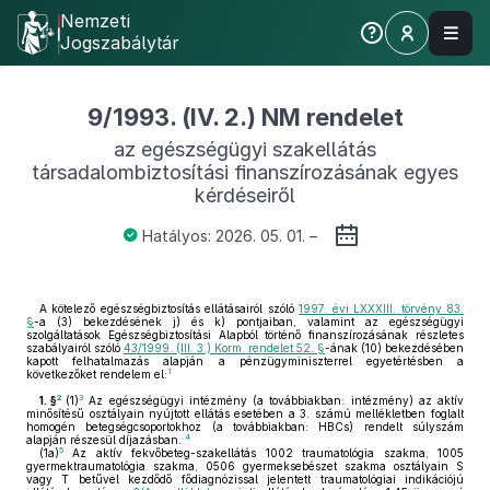
Nemzeti
Jogszabálytár
9/1993. (IV. 2.) NM rendelet
az egészségügyi szakellátás
társadalombiztosítási finanszírozásának egyes
kérdéseiről
Hatályos: 2026. 05. 01. –
A kötelező egészségbiztosítás ellátásairól szóló
1997. évi LXXXIII. törvény 83.
§
-a (3) bekezdésének j) és k) pontjaiban, valamint az egészségügyi
szolgáltatások Egészségbiztosítási Alapból történő finanszírozásának részletes
szabályairól szóló
43/1999. (III. 3.) Korm. rendelet 52. §
-ának (10) bekezdésében
kapott felhatalmazás alapján a pénzügyminiszterrel egyetértésben a
1
következőket rendelem el:
2
3
1. §
(1)
Az egészségügyi intézmény (a továbbiakban: intézmény) az aktív
minősítésű osztályain nyújtott ellátás esetében a 3. számú mellékletben foglalt
homogén betegségcsoportokhoz (a továbbiakban: HBCs) rendelt súlyszám
4
alapján részesül díjazásban.
5
(1a)
Az aktív fekvőbeteg-szakellátás 1002 traumatológia szakma, 1005
gyermektraumatológia szakma, 0506 gyermeksebészet szakma osztályain S
vagy T betűvel kezdődő fődiagnózissal jelentett traumatológiai indikációjú