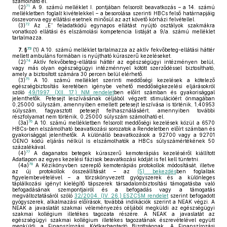
számolható el.
71
(2)
A 9. számú melléklet I. pontjában felsorolt beavatkozás – a 14. számú
mellékletben foglalt kivételekkel – a besorolása szerinti HBCs felső határnapjáig
összevonva egy ellátási esetnek minősül az azt követő kórházi felvétellel.
72
(3)
Az „E” feladatkódú egynapos ellátást nyújtó osztályok szakmákra
vonatkozó ellátási és elszámolási kompetencia listáját a 9/a. számú melléklet
tartalmazza.
73
7. §
(1)
A 10. számú melléklet tartalmazza az aktív fekvőbeteg-ellátási háttér
mellett ambuláns formában is nyújtható kúraszerű kezeléseket.
74
(2)
Aktív fekvőbeteg-ellátási háttér az egészségügyi intézményen belül,
vagy más olyan egészségügyi intézménnyel kötött szerződéssel biztosítható,
amely a biztosított számára 30 percen belül elérhető.
75
(3)
A 10. számú melléklet szerinti meddőségi kezelések a kötelező
egészségbiztosítás keretében igénybe vehető meddőségkezelési eljárásokról
szóló
49/1997. (XII. 17.) NM rendelet
ben előírt számban és gyakorisággal
jelenthetők. Petesejt leszívásának céljából végzett stimulációért önmagában
0,25000 súlyszám, amennyiben emellett petesejt leszívása is történik, 1,40953
súlyszám, fagyasztott petesejt felhasználásáért, amennyiben további
részfolyamat nem történik, 0,25000 súlyszám számolható el.
76
(3a)
A 10. számú mellékletben felsorolt meddőségi kezelések közül a 6570
HBCs-ben elszámolható beavatkozási sorozatok a Rendeletben előírt számban és
gyakorisággal jelenthetők. A különálló beavatkozások a 92700 vagy a 92701
OENO kódú eljárás nélkül is elszámolhatók a HBCs súlyszámértékének 50
százalékával.
77
(4)
A daganatos betegek kúraszerű kemoterápiás kezeléséről kiállított
Adatlapon az egyes kezelési fázisok beavatkozási kódját is fel kell tüntetni.
78
(4a)
A Kézikönyvben szereplő kemoterápiás protokollok módosítását, illetve
az új protokollok összeállítását – az
(5) bekezdés
ben foglaltak
figyelembevételével – a törzskönyvezett gyógyszerek és a különleges
táplálkozási igényt kielégítő tápszerek társadalombiztosítási támogatásba való
befogadásának szempontjairól és a befogadás vagy a támogatás
megváltoztatásáról szóló
32/2004. (IV. 26.) ESZCSM rendelet
szerint befogadott
gyógyszerek, alkalmazási előírások, továbbá indikációk szerint a NEAK végzi. A
NEAK a javaslatát szakmai véleményezés céljából megküldi az egészségügyi
szakmai kollégium illetékes tagozata részére. A NEAK a javaslatát az
egészségügyi szakmai kollégium illetékes tagozatának észrevételével együtt
megküldi a Finanszírozási Kódkarbantartó Bizottságnak. A Finanszírozási