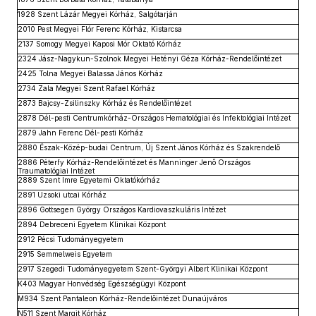
1928 Szent Lázár Megyei Kórház, Salgótarján
2010 Pest Megyei Flór Ferenc Kórház, Kistarcsa
2137 Somogy Megyei Kaposi Mór Oktató Kórház
2324 Jász-Nagykun-Szolnok Megyei Hetényi Géza Kórház-Rendelőintézet
2425 Tolna Megyei Balassa János Kórház
2734 Zala Megyei Szent Rafael Kórház
2873 Bajcsy-Zsilinszky Kórház és Rendelőintézet
2878 Dél-pesti Centrumkórház-Országos Hematológiai és Infektológiai Intézet
2879 Jahn Ferenc Dél-pesti Kórház
2880 Észak-Közép-budai Centrum, Új Szent János Kórház és Szakrendelő
2886 Péterfy Kórház-Rendelőintézet és Manninger Jenő Országos
Traumatológiai Intézet
2889 Szent Imre Egyetemi Oktatókórház
2891 Uzsoki utcai Kórház
2896 Gottsegen György Országos Kardiovaszkuláris Intézet
2894 Debreceni Egyetem Klinikai Központ
2912 Pécsi Tudományegyetem
2915 Semmelweis Egyetem
2917 Szegedi Tudományegyetem Szent-Györgyi Albert Klinikai Központ
K403 Magyar Honvédség Egészségügyi Központ
M934 Szent Pantaleon Kórház-Rendelőintézet Dunaújváros
N511 Szent Margit Kórház