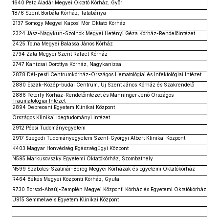
1640 Petz Aladár Megyei Oktató Kórház, Győr
1876 Szent Borbála Kórház, Tatabánya
2137 Somogy Megyei Kaposi Mór Oktató Kórház
2324 Jász-Nagykun-Szolnok Megyei Hetényi Géza Kórház-Rendelőintézet
2425 Tolna Megyei Balassa János Kórház
2734 Zala Megyei Szent Rafael Kórház
2747 Kanizsai Dorottya Kórház, Nagykanizsa
2878 Dél-pesti Centrumkórház-Országos Hematológiai és Infektológiai Intézet
2880 Észak-Közép-budai Centrum, Új Szent János Kórház és Szakrendelő
2886 Péterfy Kórház-Rendelőintézet és Manninger Jenő Országos
Traumatológiai Intézet
2894 Debreceni Egyetem Klinikai Központ
Országos Klinikai Idegtudományi Intézet
2912 Pécsi Tudományegyetem
2917 Szegedi Tudományegyetem Szent-Györgyi Albert Klinikai Központ
K403 Magyar Honvédség Egészségügyi Központ
N595 Markusovszky Egyetemi Oktatókórház, Szombathely
N599 Szabolcs-Szatmár-Bereg Megyei Kórházak és Egyetemi Oktatókórház
R464 Békés Megyei Központi Kórház, Gyula
R730 Borsod-Abaúj-Zemplén Megyei Központi Kórház és Egyetemi Oktatókórház
U915 Semmelweis Egyetem Klinikai Központ