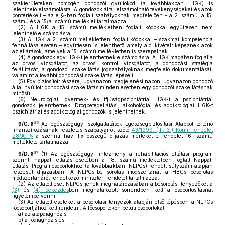
szakterületeken homogén gondozói gyűjtőkód (a továbbiakban: HGK) is
jelenthető elszámolásra. A gondozók által elszámolható tevékenységeket és azok
pontértékeit – az e §-ban foglalt szabályoknak megfelelően – a 2. számú, a 15.
számú és a 15/a. számú melléklet tartalmazza.
(2)
A HGK a 15. számú mellékletben foglalt kódokkal együttesen nem
jelenthető elszámolásra.
(3)
A HGK a 2. számú mellékletben foglalt kódokkal – szakmai kompetencia
fennállása esetén – együttesen is jelenthető, amely alól kivételt képeznek azok
az eljárások, amelyek a 15. számú mellékletben is szerepelnek.
(4)
A gondozók egy HGK-t jelenthetnek elszámolásra. A HGK magában foglalja
az orvosi vizsgálatot, az orvosi kontroll vizsgálatot, a gondozási stratégia
felállítását, a gondozói szakellátás jogszabályoknak megfelelő dokumentálását,
valamint a további gondozási szakellátás lépéseit.
(5)
Egy biztosított részére, ugyanazon megjelenési napon, ugyanazon gondozó
által nyújtott gondozási szakellátás minden esetben egy gondozói szakellátásnak
minősül.
(6)
Neurológiai, gyermek- és ifjúságpszichiátriai HGK-t a pszichiátriai
gondozók jelenthetnek. Drogbetegellátási, alkohológiai és addiktológiai HGK-t
pszichiátriai és addiktológiai gondozók is jelenthetnek.
86
9/C. §
Az egészségügyi szolgáltatások Egészségbiztosítási Alapból történő
finanszírozásának részletes szabályairól szóló
43/1999. (III. 3.) Korm. rendelet
28/A. §
-a szerinti havi fix összegű díjazás mértékét e rendelet 16. számú
melléklete tartalmazza.
87
9/D. §
(1)
Az egészségügyi intézmény a rehabilitációs ellátási program
szerinti nappali ellátás esetében a 18. számú mellékletben foglalt Nappali
Ellátási Programcsoportokhoz (a továbbiakban: NEPCs) rendelt súlyszám alapján
részesül díjazásban. A NEPCs-be sorolás módszertanát a HBCs besorolás
módszertanáról rendelkező miniszteri rendelet tartalmazza.
(2)
Az ellátott eset NEPCs-jének meghatározásában a besorolási tényezőket a
(3)
és
(4) bekezdés
ben meghatározott sorrendben kell a csoportosításnál
figyelembe venni.
(3)
Az ellátott eseteket a besorolási tényezők alapján első lépésben a NEPCs
főcsoportjához kell rendelni. A főcsoportokon belüli csoportokat
a)
az alapdiagnózis,
b)
a fődiagnózis és