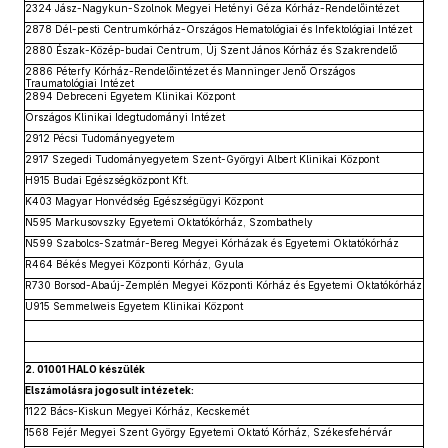
2324 Jász-Nagykun-Szolnok Megyei Hetényi Géza Kórház-Rendelőintézet
2878 Dél-pesti Centrumkórház-Országos Hematológiai és Infektológiai Intézet
2880 Észak-Közép-budai Centrum, Új Szent János Kórház és Szakrendelő
2886 Péterfy Kórház-Rendelőintézet és Manninger Jenő Országos
Traumatológiai Intézet
2894 Debreceni Egyetem Klinikai Központ
Országos Klinikai Idegtudományi Intézet
2912 Pécsi Tudományegyetem
2917 Szegedi Tudományegyetem Szent-Györgyi Albert Klinikai Központ
H915 Budai Egészségközpont Kft.
K403 Magyar Honvédség Egészségügyi Központ
N595 Markusovszky Egyetemi Oktatókórház, Szombathely
N599 Szabolcs-Szatmár-Bereg Megyei Kórházak és Egyetemi Oktatókórház
R464 Békés Megyei Központi Kórház, Gyula
R730 Borsod-Abaúj-Zemplén Megyei Központi Kórház és Egyetemi Oktatókórház
U915 Semmelweis Egyetem Klinikai Központ
2. 01001 HALO készülék
Elszámolásra jogosult intézetek:
1122 Bács-Kiskun Megyei Kórház, Kecskemét
1568 Fejér Megyei Szent György Egyetemi Oktató Kórház, Székesfehérvár