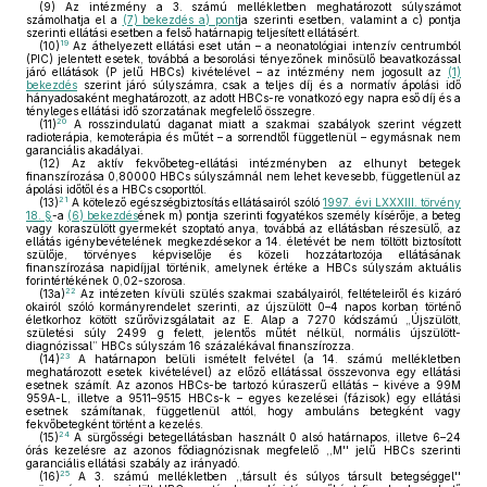
(9)
Az intézmény a 3. számú mellékletben meghatározott súlyszámot
számolhatja el a
(7) bekezdés a) pont
ja szerinti esetben, valamint a c) pontja
szerinti ellátási esetben a felső határnapig teljesített ellátásért.
19
(10)
Az áthelyezett ellátási eset után – a neonatológiai intenzív centrumból
(PIC) jelentett esetek, továbbá a besorolási tényezőnek minősülő beavatkozással
járó ellátások (P jelű HBCs) kivételével – az intézmény nem jogosult az
(1)
bekezdés
szerint járó súlyszámra, csak a teljes díj és a normatív ápolási idő
hányadosaként meghatározott, az adott HBCs-re vonatkozó egy napra eső díj és a
tényleges ellátási idő szorzatának megfelelő összegre.
20
(11)
A rosszindulatú daganat miatt a szakmai szabályok szerint végzett
radioterápia, kemoterápia és műtét – a sorrendtől függetlenül – egymásnak nem
garanciális akadályai.
(12)
Az aktív fekvőbeteg-ellátási intézményben az elhunyt betegek
finanszírozása 0,80000 HBCs súlyszámnál nem lehet kevesebb, függetlenül az
ápolási időtől és a HBCs csoporttól.
21
(13)
A kötelező egészségbiztosítás ellátásairól szóló
1997. évi LXXXIII. törvény
18. §
-a
(6) bekezdés
ének m) pontja szerinti fogyatékos személy kísérője, a beteg
vagy koraszülött gyermekét szoptató anya, továbbá az ellátásban részesülő, az
ellátás igénybevételének megkezdésekor a 14. életévét be nem töltött biztosított
szülője, törvényes képviselője és közeli hozzátartozója ellátásának
finanszírozása napidíjjal történik, amelynek értéke a HBCs súlyszám aktuális
forintértékének 0,02-szorosa.
22
(13a)
Az intézeten kívüli szülés szakmai szabályairól, feltételeiről és kizáró
okairól szóló kormányrendelet szerinti, az újszülött 0–4 napos korban történő
életkorhoz kötött szűrővizsgálatait az E. Alap a 7270 kódszámú „Újszülött,
születési súly 2499 g felett, jelentős műtét nélkül, normális újszülött-
diagnózissal” HBCs súlyszám 16 százalékával finanszírozza.
23
(14)
A határnapon belüli ismételt felvétel (a 14. számú mellékletben
meghatározott esetek kivételével) az előző ellátással összevonva egy ellátási
esetnek számít. Az azonos HBCs-be tartozó kúraszerű ellátás – kivéve a 99M
959A-L, illetve a 9511–9515 HBCs-k – egyes kezelései (fázisok) egy ellátási
esetnek számítanak, függetlenül attól, hogy ambuláns betegként vagy
fekvőbetegként történt a kezelés.
24
(15)
A sürgősségi betegellátásban használt 0 alsó határnapos, illetve 6–24
órás kezelésre az azonos fődiagnózisnak megfelelő ,,M'' jelű HBCs szerinti
garanciális ellátási szabály az irányadó.
25
(16)
A 3. számú mellékletben ,,társult és súlyos társult betegséggel''