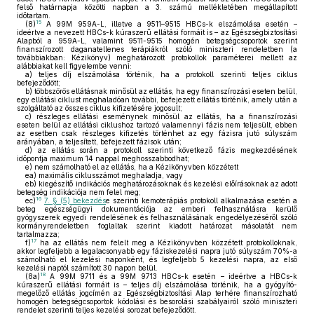
felső határnapja közötti napban a 3. számú mellékletében megállapított
időtartam.
15
(8)
A 99M 959A-L, illetve a 9511–9515 HBCs-k elszámolása esetén –
ideértve a nevezett HBCs-k kúraszerű ellátási formáit is – az Egészségbiztosítási
Alapból a 959A-L, valamint 9511-9515 homogén betegségcsoportok szerint
finanszírozott daganatellenes terápiákról szóló miniszteri rendeletben (a
továbbiakban: Kézikönyv) meghatározott protokollok paraméterei mellett az
alábbiakat kell figyelembe venni:
a)
teljes díj elszámolása történik, ha a protokoll szerinti teljes ciklus
befejeződött;
b)
többszörös ellátásnak minősül az ellátás, ha egy finanszírozási eseten belül,
egy ellátási ciklust meghaladóan további, befejezett ellátás történik, amely után a
szolgáltató az összes ciklus kifizetésére jogosult;
c)
részleges ellátási eseménynek minősül az ellátás, ha a finanszírozási
eseten belül az ellátási ciklushoz tartozó valamennyi fázis nem teljesült, ebben
az esetben csak részleges kifizetés történhet az egy fázisra jutó súlyszám
arányában, a teljesített, befejezett fázisok után;
d)
az ellátás során a protokoll szerinti következő fázis megkezdésének
időpontja maximum 14 nappal meghosszabbodhat;
e)
nem számolható el az ellátás, ha a Kézikönyvben közzétett
ea)
maximális ciklusszámot meghaladja, vagy
eb)
kiegészítő indikációs meghatározásoknak és kezelési előírásoknak az adott
betegség indikációja nem felel meg;
16
ec)
7. § (5) bekezdés
e szerinti kemoterápiás protokoll alkalmazása esetén a
beteg egészségügyi dokumentációja az emberi felhasználásra kerülő
gyógyszerek egyedi rendelésének és felhasználásának engedélyezéséről szóló
kormányrendeletben foglaltak szerint kiadott határozat másolatát nem
tartalmazza;
17
f)
ha az ellátás nem felelt meg a Kézikönyvben közzétett protokolloknak,
akkor legfeljebb a legalacsonyabb egy fáziskezelési napra jutó súlyszám 70%-a
számolható el kezelési naponként, és legfeljebb 5 kezelési napra, az első
kezelési naptól számított 30 napon belül.
18
(8a)
A 99M 9711 és a 99M 9713 HBCs-k esetén – ideértve a HBCs-k
kúraszerű ellátási formáit is – teljes díj elszámolása történik, ha a gyógyító-
megelőző ellátás jogcímén az Egészségbiztosítási Alap terhére finanszírozható
homogén betegségcsoportok kódolási és besorolási szabályairól szóló miniszteri
rendelet szerinti teljes kezelési sorozat befejeződött.