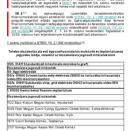
hatálybalépésétől, de legkésőbb a
Módr7.
-tel módosított 1/A. számú melléklet
hatálybalépését követő negyedik hónap első napjától kell alkalmazni.
139
38. §
Az egészségügyi szakellátás társadalombiztosítási
finanszírozásának egyes kérdéseiről szóló
9/1993. (IV. 2.) NM rendelet
és a
gyógyító-megelőző ellátás jogcímén az Egészségbiztosítási Alap terhére
finanszírozható homogén betegségcsoportok kódolási és besorolási szabályairól
szóló
10/2012. (II. 28.) NEFMI rendelet
módosításáról szóló
13/2026. (IV. 23.)
BM rendelet
tel megállapított 2., 3. és 15. számú mellékletben foglaltakat a
2026. március havi teljesítmények elszámolásától kell alkalmazni.
140
1. számú melléklet a 9/1993. (IV. 2.) NM rendelethez
Tételes elszámolás alá eső egyszerhasználatos eszközök és implantátumok
jegyzéke, kódja, valamint az elszámolásra jogosult intézetek köre
31/h. 01411 Standardizált intestinalis microbiota graft
Elszámolásra jogosult intézetek:
50. Agyi elektródák
50/a. 01900 Sztereotaxiás mély elektróda (SEEG) és tartozékai intracanialis
video EEG monitorizáláshoz
50/b. 01901 Subdurális strip, grid elektróda (SDG) intracranialis video EEG
monitorizáláshoz
1. 01000 Gerinc belső fixációs implantátum
Elszámolásra jogosult intézetek:
1122 Bács-Kiskun Megyei Kórház, Kecskemét
1568 Fejér Megyei Szent György Egyetemi Oktató Kórház, Székesfehérvár
1640 Petz Aladár Megyei Oktató Kórház, Győr
1876 Szent Borbála Kórház, Tatabánya
2137 Somogy Megyei Kaposi Mór Oktató Kórház