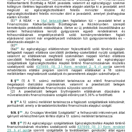
Kódkarbantartó Bizottság a NEAK javaslata, valamint az egészségügyi szakmai
kollégium illetékes tagozatának észrevétele alapján alakítja ki a javaslatát, amit
megküld az egészségbiztosításért felelős miniszter részére. Az
egészségbiztosításért felelős miniszter dönt a javaslatról, amelyet jóváhagyása
esetén kihirdet.
79
(5)
A NEAK – a
(4a) bekezdés
ben foglaltakon túl – javaslatot tehet a
Finanszírozási Kódkarbantartó Bizottságnak a Kézikönyvben szereplő
kemoterápiás protokollok módosítására, illetve az új protokollok összeállítására az
emberi felhasználásra kerülő gyógyszerek egyedi rendelésének és
felhasználásának engedélyezéséről szóló kormányrendeletben foglalt
eljárásrend szerint már engedélyezett indikáción túli gyógyszerrendelés és -
alkalmazás alapján is.
80
(6)
81
(6a)
Az egészségügyi ellátórendszer fejlesztéséről szóló törvény alapján
befogadott nappali ellátásra szerződött járóbeteg-szakellátást nyújtó szolgáltató,
valamint az ellátásoknak megfelelő szakmákban nappali kórházi ellátásra
szerződött fekvőbeteg szakellátást nyújtó szolgáltató az egészségügyi
szolgáltatások Egészségbiztosítási Alapból történő finanszírozásának részletes
szabályairól szóló
43/1999. (III. 3.) Korm. rendelet 2. § r) pont
ja szerinti
rehabilitációs ellátási program szerinti nappali ellátásokat a 18. számú
mellékletben meghatározott szabályok és paraméterek alapján számolhatja el.
82
8. §
(1)
A 11. számú melléklet tartalmazza az eltérő finanszírozást
megalapozó dializálási eljárásoknak, valamint a praedializált betegek
Erythropoietin ellátásának finanszírozási súlyozási szorzóit.
(2)
A praedializált betegek Erythropoietin ellátásának díjazására a
művesekezelés finanszírozására szolgáló előirányzat 5,36%-a fordítható.
83
9. §
A 12. számú melléklet tartalmazza a fogászati szolgáltatások kódszámát,
pontszámát, amely a társadalombiztosítási finanszírozás alapjául szolgál.
84
9/A. §
,,Az Országos Vérellátó Szolgálattól'' a felhasználó intézmények által
igényelt vérkészítmények térítési díját a 13. számú melléklet tartalmazza.
85
9/B. §
(1)
Az egészségügyi szolgáltatások Egészségbiztosítási Alapból történő
finanszírozásának részletes szabályairól szóló
43/1999. (III. 3.) Korm. rendelet
29. § e) pont
ja szerinti szolgáltatók (a továbbiakban: gondozók) által egyes