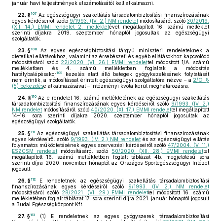
január havi teljesítmények elszámolásától kell alkalmazni.
107
22. §
Az egészségügyi szakellátás társadalombiztosítási finanszírozásának
egyes kérdéseiről szóló
9/1993. (IV. 2.) NM rendelet
módosításáról szóló
30/2019.
(XII. 14.) EMMI rendelet 2. melléklet
ével megállapított 16. számú melléklet
szerinti díjakra 2019. szeptember hónaptól jogosultak az egészségügyi
szolgáltatók.
108
23. §
Az egyes egészségbiztosítási tárgyú miniszteri rendeleteknek a
dietetikai ellátásokhoz, valamint az érsebészeti és egyéb ellátásokhoz kapcsolódó
módosításáról szóló
22/2020. (VI. 26.) EMMI rendelet
tel módosított 1/A. számú
mellékletben és 4. számú mellékletben foglaltak a módosítás
109
hatálybalépésekor
kezelés alatt álló betegek gyógykezelésének folytatását
nem érintik, a módosítással érintett egészségügyi szolgáltatóra nézve – a
2/C. §
(5) bekezdés
e alkalmazásával – intézményi kvóta kerül meghatározásra.
110
24. §
Az e rendelet 16. számú mellékletének az egészségügyi szakellátás
társadalombiztosítási finanszírozásának egyes kérdéseiről szóló
9/1993. (IV. 2.)
NM rendelet
módosításáról szóló
40/2020. (XI. 17.) EMMI rendelet
tel megállapított
14–16. sora szerinti díjakra 2020. szeptember hónaptól jogosultak az
egészségügyi szolgáltatók.
111
25. §
Az egészségügyi szakellátás társadalombiztosítási finanszírozásának
egyes kérdéseiről szóló
9/1993. (IV. 2.) NM rendelet
és az egészségügyi ellátás
folyamatos működtetésének egyes szervezési kérdéseiről szóló
47/2004. (V. 11.)
ESZCSM rendelet
módosításáról szóló
50/2020. (XII. 28.) EMMI rendelet
tel
megállapított 16. számú mellékletben foglalt táblázat 4b. megjelölésű sora
szerinti díjra 2020. november hónaptól az Országos Sportegészségügyi Intézet
jogosult.
112
26. §
E rendeletnek az egészségügyi szakellátás társadalombiztosítási
finanszírozásának egyes kérdéseiről szóló
9/1993. (IV. 2.) NM rendelet
módosításáról szóló
28/2021. (VI. 29.) EMMI rendelet
tel módosított 16. számú
mellékletében foglalt táblázat 17. sora szerinti díjra 2021. január hónaptól jogosult
a Budai Egészségközpont Kft.
113
27. §
(1)
E rendeletnek az egyes gyógyszerek társadalombiztosítási