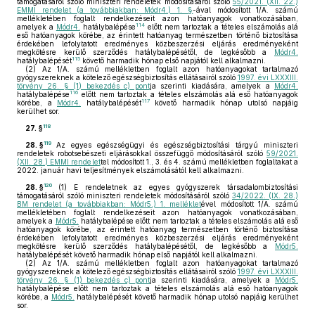
támogatásáról szóló miniszteri rendeletek módosításáról szóló
55/2021. (XII. 22.)
EMMI rendelet (a továbbiakban: Módr4.) 1. §
-ával módosított 1/A. számú
mellékletében foglalt rendelkezéseit azon hatóanyagok vonatkozásában,
114
amelyek a
Módr4.
hatálybalépése
előtt nem tartoztak a tételes elszámolás alá
eső hatóanyagok körébe, az érintett hatóanyag természetben történő biztosítása
érdekében lefolytatott eredményes közbeszerzési eljárás eredményeként
megkötésre kerülő szerződés hatálybalépésétől, de legkésőbb a
Módr4.
115
hatálybalépését
követő harmadik hónap első napjától kell alkalmazni.
(2)
Az 1/A. számú mellékletben foglalt azon hatóanyagokat tartalmazó
gyógyszereknek a kötelező egészségbiztosítás ellátásairól szóló
1997. évi LXXXIII.
törvény 26. § (1) bekezdés c) pont
ja szerinti kiadására, amelyek a
Módr4.
116
hatálybalépése
előtt nem tartoztak a tételes elszámolás alá eső hatóanyagok
117
körébe, a
Módr4.
hatálybalépését
követő harmadik hónap utolsó napjáig
kerülhet sor.
118
27. §
119
28. §
Az egyes egészségügyi és egészségbiztosítási tárgyú miniszteri
rendeletek robotsebészeti eljárásokkal összefüggő módosításáról szóló
59/2021.
(XII. 28.) EMMI rendelet
tel módosított 1., 3. és 4. számú mellékletben foglaltakat a
2022. január havi teljesítmények elszámolásától kell alkalmazni.
120
28. §
(1)
E rendeletnek az egyes gyógyszerek társadalombiztosítási
támogatásáról szóló miniszteri rendeletek módosításáról szóló
34/2022. (IX. 28.)
BM rendelet (a továbbiakban: Módr5.) 1. melléklet
ével módosított 1/A. számú
mellékletében foglalt rendelkezéseit azon hatóanyagok vonatkozásában,
amelyek a
Módr5.
hatálybalépése előtt nem tartoztak a tételes elszámolás alá eső
hatóanyagok körébe, az érintett hatóanyag természetben történő biztosítása
érdekében lefolytatott eredményes közbeszerzési eljárás eredményeként
megkötésre kerülő szerződés hatálybalépésétől, de legkésőbb a
Módr5.
hatálybalépését követő harmadik hónap első napjától kell alkalmazni.
(2)
Az 1/A. számú mellékletben foglalt azon hatóanyagokat tartalmazó
gyógyszereknek a kötelező egészségbiztosítás ellátásairól szóló
1997. évi LXXXIII.
törvény 26. § (1) bekezdés c) pont
ja szerinti kiadására, amelyek a
Módr5.
hatálybalépése előtt nem tartoztak a tételes elszámolás alá eső hatóanyagok
körébe, a
Módr5.
hatálybalépését követő harmadik hónap utolsó napjáig kerülhet
sor.