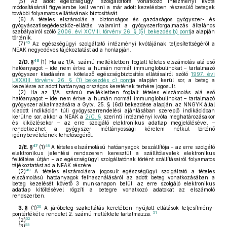
(5)
Az adott egészségügyi szolgáltatóra vonatkozó intézményi kvóta
módosításánál figyelembe kell venni a már adott kezelésben részesülő betegek
további folyamatos ellátásának biztosítását.
(6)
A tételes elszámolás a biztonságos és gazdaságos gyógyszer- és
gyógyászatisegédeszköz-ellátás, valamint a gyógyszerforgalmazás általános
szabályairól szóló
2006. évi XCVIII. törvény 26. § (5) bekezdés b) pont
ja alapján
történik.
45
(7)
Az egészségügyi szolgáltató intézményi kvótájának teljesítettségéről a
NEAK negyedéves tájékoztatást ad a honlapján.
46
2/D. §
(1)
Ha az 1/A. számú mellékletben foglalt tételes elszámolás alá eső
hatóanyagot – ide nem értve a humán normál immunglobulinokat – tartalmazó
gyógyszer kiadására a kötelező egészségbiztosítás ellátásairól szóló
1997. évi
LXXXIII. törvény 26. § (1) bekezdés c) pont
ja alapján kerül sor, a beteg a
kezelésre az adott hatóanyag országos keretének terhére jogosult.
(2)
Ha az 1/A. számú mellékletben foglalt tételes elszámolás alá eső
hatóanyagot – ide nem értve a humán normál immunglobulinokat – tartalmazó
gyógyszer alkalmazására a Gytv. 25. § (6d) bekezdése alapján, az NNGYK által
kiadott indikáción túli gyógyszerrendelési ajánlásában szereplő indikációban
kerülne sor, akkor a NEAK a
2/C. §
szerinti intézményi kvóta meghatározásakor
és kiközlésekor – az erre szolgáló elektronikus adatlap megjelölésével –
rendelkezhet a gyógyszer méltányossági kérelem nélkül történő
igénybevételének lehetőségéről.
47
48
2/E. §
(1)
A tételes elszámolású hatóanyagok beszállítója – az erre szolgáló
elektronikus jelentési rendszeren keresztül a szállítólevelek elektronikus
feltöltése útján – az egészségügyi szolgáltatónak történt szállításairól folyamatos
tájékoztatást ad a NEAK részére.
49
(2)
A tételes elszámolásra jogosult egészségügyi szolgáltató a tételes
elszámolású hatóanyagok felhasználásáról az adott beteg vonatkozásában a
beteg kezelését követő 3 munkanapon belül, az erre szolgáló elektronikus
adatlap kitöltésével rögzíti a betegre vonatkozó adatokat az elszámoló
rendszerben.
50
3. §
(1)
A járóbeteg-szakellátás keretében nyújtott ellátások teljesítmény-
51
pontértékét e rendelet 2. számú melléklete tartalmazza.
52
(2)
53
(3)