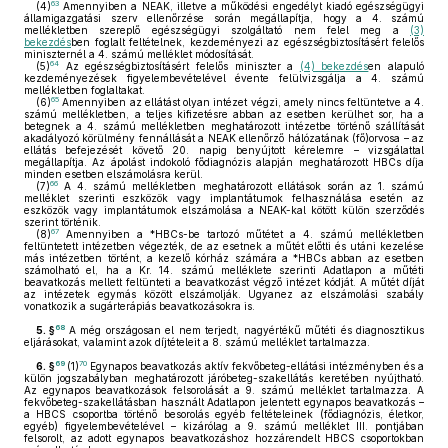
63
(4)
Amennyiben a NEAK, illetve a működési engedélyt kiadó egészségügyi
államigazgatási szerv ellenőrzése során megállapítja, hogy a 4. számú
mellékletben szereplő egészségügyi szolgáltató nem felel meg a
(3)
bekezdés
ben foglalt feltételnek, kezdeményezi az egészségbiztosításért felelős
miniszternél a 4. számú melléklet módosítását.
64
(5)
Az egészségbiztosításért felelős miniszter a
(4) bekezdés
en alapuló
kezdeményezések figyelembevételével évente felülvizsgálja a 4. számú
mellékletben foglaltakat.
65
(6)
Amennyiben az ellátást olyan intézet végzi, amely nincs feltüntetve a 4.
számú mellékletben, a teljes kifizetésre abban az esetben kerülhet sor, ha a
betegnek a 4. számú mellékletben meghatározott intézetbe történő szállítását
akadályozó körülmény fennállását a NEAK ellenőrző hálózatának (fő)orvosa – az
ellátás befejezését követő 20. napig benyújtott kérelemre – vizsgálattal
megállapítja. Az ápolást indokoló fődiagnózis alapján meghatározott HBCs díja
minden esetben elszámolásra kerül.
66
(7)
A 4. számú mellékletben meghatározott ellátások során az 1. számú
melléklet szerinti eszközök vagy implantátumok felhasználása esetén az
eszközök vagy implantátumok elszámolása a NEAK-kal kötött külön szerződés
szerint történik.
67
(8)
Amennyiben a *HBCs-be tartozó műtétet a 4. számú mellékletben
feltüntetett intézetben végezték, de az esetnek a műtét előtti és utáni kezelése
más intézetben történt, a kezelő kórház számára a *HBCs abban az esetben
számolható el, ha a Kr. 14. számú melléklete szerinti Adatlapon a műtéti
beavatkozás mellett feltünteti a beavatkozást végző intézet kódját. A műtét díját
az intézetek egymás között elszámolják. Ugyanez az elszámolási szabály
vonatkozik a sugárterápiás beavatkozásokra is.
68
5. §
A még országosan el nem terjedt, nagyértékű műtéti és diagnosztikus
eljárásokat, valamint azok díjtételeit a 8. számú melléklet tartalmazza.
69
70
6. §
(1)
Egynapos beavatkozás aktív fekvőbeteg-ellátási intézményben és a
külön jogszabályban meghatározott járóbeteg-szakellátás keretében nyújtható.
Az egynapos beavatkozások felsorolását a 9. számú melléklet tartalmazza. A
fekvőbeteg-szakellátásban használt Adatlapon jelentett egynapos beavatkozás –
a HBCS csoportba történő besorolás egyéb feltételeinek (fődiagnózis, életkor,
egyéb) figyelembevételével – kizárólag a 9. számú melléklet III. pontjában
felsorolt, az adott egynapos beavatkozáshoz hozzárendelt HBCS csoportokban