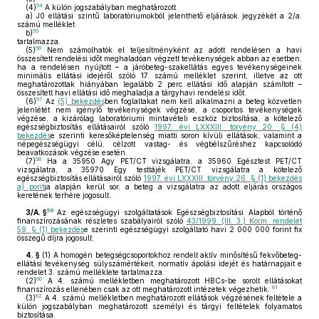
54
(4)
A külön jogszabályban meghatározott
a)
J0 ellátási szintű laboratóriumokból jelenthető eljárások jegyzékét a 2/a.
számú melléklet
55
b)
tartalmazza.
56
(5)
Nem számolhatók el teljesítményként az adott rendelésen a havi
összesített rendelési időt meghaladóan végzett tevékenységek abban az esetben,
ha a rendelésen nyújtott – a járóbeteg-szakellátás egyes tevékenységeinek
minimális ellátási idejéről szóló 17. számú melléklet szerint, illetve az ott
meghatározottak hiányában legalább 2 perc ellátási idő alapján számított –
összesített havi ellátási idő meghaladja a tárgyhavi rendelési időt.
57
(6)
Az
(5) bekezdés
ben foglaltakat nem kell alkalmazni a beteg közvetlen
jelenlétét nem igénylő tevékenységek végzése, a csoportos tevékenységek
végzése, a kizárólag laboratóriumi mintavételi eszköz biztosítása, a kötelező
egészségbiztosítás ellátásairól szóló
1997. évi LXXXIII. törvény 20. § (4)
bekezdés
e szerinti keresőképtelenség miatti soron kívüli ellátások, valamint a
népegészségügyi célú, célzott vastag- és végbélszűréshez kapcsolódó
beavatkozások végzése esetén.
58
(7)
Ha a 35950 Agy PET/CT vizsgálatra, a 35960 Egésztest PET/CT
vizsgálatra, a 35970 Egy testtájék PET/CT vizsgálatra a kötelező
egészségbiztosítás ellátásairól szóló
1997. évi LXXXIII. törvény 26. § (1) bekezdés
a) pont
ja alapján kerül sor, a beteg a vizsgálatra az adott eljárás országos
keretének terhére jogosult.
59
3/A. §
Az egészségügyi szolgáltatások Egészségbiztosítási Alapból történő
finanszírozásának részletes szabályairól szóló
43/1999. (III. 3.) Korm. rendelet
59. § (1) bekezdés
e szerinti egészségügyi szolgáltató havi 2 000 000 forint fix
összegű díjra jogosult.
4. §
(1)
A homogén betegségcsoportokhoz rendelt aktív minősítésű fekvőbeteg-
ellátási tevékenység súlyszámértékeit, normatív ápolási idejét és határnapjait e
rendelet 3. számú melléklete tartalmazza.
60
(2)
A 4. számú mellékletben meghatározott HBCs-be sorolt ellátásokat
61
finanszírozás ellenében csak az ott meghatározott intézetek végezhetik.
62
(3)
A 4. számú mellékletben meghatározott ellátások végzésének feltétele a
külön jogszabályban meghatározott személyi és tárgyi feltételek folyamatos
biztosítása.