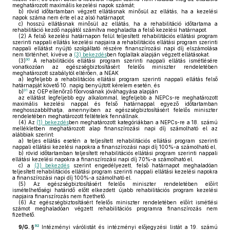
meghatározott maximális kezelési napok számát;
b)
rövid időtartamban végzett ellátásnak minősül az ellátás, ha a kezelési
napok száma nem érte el az alsó határnapot;
c)
hosszú ellátásnak minősül az ellátás, ha a rehabilitáció időtartama a
rehabilitáció kezdő napjától számítva meghaladta a felső kezelési határnapot.
(2)
A felső kezelési határnapon felül teljesített rehabilitációs ellátási program
szerinti nappali ellátás kezelési napjaira a rehabilitációs ellátási program szerinti
nappali ellátást nyújtó szolgáltató részére finanszírozási napi díj elszámolása
nem történhet, kivéve a
(3) bekezdés
ben foglaltak alapján végzett ellátásokat.
90
(3)
A rehabilitációs ellátási program szerinti nappali ellátás ismétlésére
vonatkozóan az egészségbiztosításért felelős miniszter rendeletében
meghatározott szabálytól eltérően, a NEAK
a)
legfeljebb a rehabilitációs ellátási program szerinti nappali ellátás felső
határnapját követő 10. napig benyújtott kérelem esetén, és
91
b)
az OEP ellenőrző főorvosának jóváhagyása alapján
az ellátást legfeljebb egy alkalommal, legfeljebb a NEPCs-re meghatározott
maximális kezelési nappal és felső határnappal egyező időtartamban
meghosszabbíthatja, amennyiben az egészségbiztosításért felelős miniszter
rendeletében meghatározott feltételek fennállnak.
(4)
Az
(1) bekezdés
ben meghatározott kategóriákban a NEPCs-re a 18. számú
mellékletben meghatározott alap finanszírozási napi díj számolható el az
alábbiak szerint:
a)
teljes ellátás esetén a teljesített rehabilitációs ellátási program szerinti
nappali ellátási kezelési napokra a finanszírozási napi díj 100%-a számolható el,
b)
rövid időtartamban teljesített rehabilitációs ellátási program szerinti nappali
ellátási kezelési napokra a finanszírozási napi díj 70%-a számolható el,
c)
a
(3) bekezdés
szerint engedélyezett, felső határnapot meghaladóan
teljesített rehabilitációs ellátási program szerinti nappali ellátási kezelési napokra
a finanszírozási napi díj 100%-a számolható el.
(5)
Az egészségbiztosításért felelős miniszter rendeletében előírt
ismételhetőségi határidő előtt elkezdett újabb rehabilitációs program kezelési
napjaira finanszírozás nem fizethető.
(6)
Az egészségbiztosításért felelős miniszter rendeletében előírt ismétlési
számot meghaladóan végzett rehabilitációs programra finanszírozás nem
fizethető.
92
9/G. §
Intézményi várólistát és intézményi előjegyzési listát a 19. számú