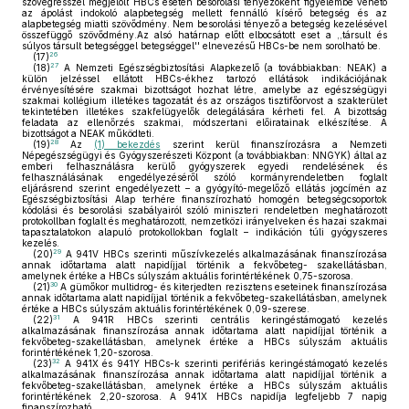
szövegrésszel megjelölt HBCs esetén besorolási tényezőként figyelembe vehető
az ápolást indokoló alapbetegség mellett fennálló kísérő betegség és az
alapbetegség miatti szövődmény. Nem besorolási tényező a betegség kezelésével
összefüggő szövődmény.Az alsó határnap előtt elbocsátott eset a ,,társult és
súlyos társult betegséggel betegséggel'' elnevezésű HBCs-be nem sorolható be.
26
(17)
27
(18)
A Nemzeti Egészségbiztosítási Alapkezelő (a továbbiakban: NEAK) a
külön jelzéssel ellátott HBCs-ékhez tartozó ellátások indikációjának
érvényesítésére szakmai bizottságot hozhat létre, amelybe az egészségügyi
szakmai kollégium illetékes tagozatát és az országos tisztifőorvost a szakterület
tekintetében illetékes szakfelügyelők delegálására kérheti fel. A bizottság
feladata az ellenőrzés szakmai, módszertani előiratainak elkészítése. A
bizottságot a NEAK működteti.
28
(19)
Az
(1) bekezdés
szerint kerül finanszírozásra a Nemzeti
Népegészségügyi és Gyógyszerészeti Központ (a továbbiakban: NNGYK) által az
emberi felhasználásra kerülő gyógyszerek egyedi rendelésének és
felhasználásának engedélyezéséről szóló kormányrendeletben foglalt
eljárásrend szerint engedélyezett – a gyógyító-megelőző ellátás jogcímén az
Egészségbiztosítási Alap terhére finanszírozható homogén betegségcsoportok
kódolási és besorolási szabályairól szóló miniszteri rendeletben meghatározott
protokollban foglalt és meghatározott, nemzetközi irányelveken és hazai szakmai
tapasztalatokon alapuló protokollokban foglalt – indikáción túli gyógyszeres
kezelés.
29
(20)
A 941V HBCs szerinti műszívkezelés alkalmazásának finanszírozása
annak időtartama alatt napidíjjal történik a fekvőbeteg- szakellátásban,
amelynek értéke a HBCs súlyszám aktuális forintértékének 0,75-szorosa.
30
(21)
A gümőkor multidrog- és kiterjedten rezisztens eseteinek finanszírozása
annak időtartama alatt napidíjjal történik a fekvőbeteg-szakellátásban, amelynek
értéke a HBCs súlyszám aktuális forintértékének 0,09-szerese.
31
(22)
A 941R HBCs szerinti centrális keringéstámogató kezelés
alkalmazásának finanszírozása annak időtartama alatt napidíjjal történik a
fekvőbeteg-szakellátásban, amelynek értéke a HBCs súlyszám aktuális
forintértékének 1,20-szorosa.
32
(23)
A 941X és 941Y HBCs-k szerinti perifériás keringéstámogató kezelés
alkalmazásának finanszírozása annak időtartama alatt napidíjjal történik a
fekvőbeteg-szakellátásban, amelynek értéke a HBCs súlyszám aktuális
forintértékének 2,20-szorosa. A 941X HBCs napidíja legfeljebb 7 napig
finanszírozható.