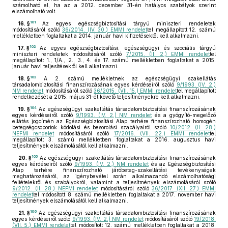
számolható el, ha az a 2012. december 31-én hatályos szabályok szerint
elszámolható volt.
101
16. §
Az egyes egészségbiztosítási tárgyú miniszteri rendeletek
módosításáról szóló
36/2014. (IV. 30.) EMMI rendelet
tel megállapított 12. számú
mellékletben foglaltakat a 2014. január havi kifizetésektől kell alkalmazni.
102
17. §
Az egyes egészségbiztosítási, egészségügyi és szociális tárgyú
miniszteri rendeletek módosításáról szóló
7/2015. (II. 2.) EMMI rendelet
tel
megállapított 1., 1/A., 2., 3., 4. és 17. számú mellékletben foglaltakat a 2015.
január havi teljesítésektől kell alkalmazni.
103
18. §
A 2. számú mellékletnek az egészségügyi szakellátás
társadalombiztosítási finanszírozásának egyes kérdéseiről szóló
9/1993. (IV. 2.)
NM rendelet
módosításáról szóló
36/2015. (VII. 15.) EMMI rendelet
tel megállapított
rendelkezését a 2015. május 31-ét követő teljesítményekre kell alkalmazni.
104
19. §
Az egészségügyi szakellátás társadalombiztosítási finanszírozásának
egyes kérdéseiről szóló
9/1993. (IV. 2.) NM rendelet
és a gyógyító-megelőző
ellátás jogcímén az Egészségbiztosítási Alap terhére finanszírozható homogén
betegségcsoportok kódolási és besorolási szabályairól szóló
10/2012. (II. 28.)
NEFMI rendelet
módosításáról szóló
17/2016. (VII. 22.) EMMI rendelet
tel
megállapított 3. számú mellékletben foglaltakat a 2016. augusztus havi
teljesítmények elszámolásától kell alkalmazni.
105
20. §
Az egészségügyi szakellátás társadalombiztosítási finanszírozásának
egyes kérdéseiről szóló
9/1993. (IV. 2.) NM rendelet
és az Egészségbiztosítási
Alap terhére finanszírozható járóbeteg-szakellátási tevékenységek
meghatározásáról, az igénybevétel során alkalmazandó elszámolhatósági
feltételekről és szabályokról, valamint a teljesítmények elszámolásáról szóló
9/2012. (II. 28.) NEFMI rendelet
módosításáról szóló
36/2017. (XII. 27.) EMMI
rendelet
tel módosított 8. számú mellékletben foglaltakat a 2017. november havi
teljesítmények elszámolásától kell alkalmazni.
106
21. §
Az egészségügyi szakellátás társadalombiztosítási finanszírozásának
egyes kérdéseiről szóló
9/1993. (IV. 2.) NM rendelet
módosításáról szóló
19/2018.
(VII. 5.) EMMI rendelet
tel módosított 12. számú mellékletben foglaltakat a 2018.