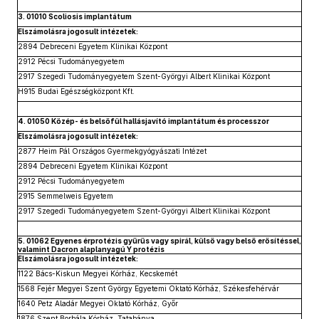
3. 01010 Scoliosis implantátum
Elszámolásra jogosult intézetek:
2894 Debreceni Egyetem Klinikai Központ
2912 Pécsi Tudományegyetem
2917 Szegedi Tudományegyetem Szent-Györgyi Albert Klinikai Központ
H915 Budai Egészségközpont Kft.
4. 01050 Közép- és belsőfül hallásjavító implantátum és processzor
Elszámolásra jogosult intézetek:
2877 Heim Pál Országos Gyermekgyógyászati Intézet
2894 Debreceni Egyetem Klinikai Központ
2912 Pécsi Tudományegyetem
2915 Semmelweis Egyetem
2917 Szegedi Tudományegyetem Szent-Györgyi Albert Klinikai Központ
5. 01062 Egyenes érprotézis gyűrűs vagy spirál, külső vagy belső erősítéssel,
valamint Dacron alaplanyagú Y protézis
Elszámolásra jogosult intézetek:
1122 Bács-Kiskun Megyei Kórház, Kecskemét
1568 Fejér Megyei Szent György Egyetemi Oktató Kórház, Székesfehérvár
1640 Petz Aladár Megyei Oktató Kórház, Győr
1876 Szent Borbála Kórház, Tatabánya