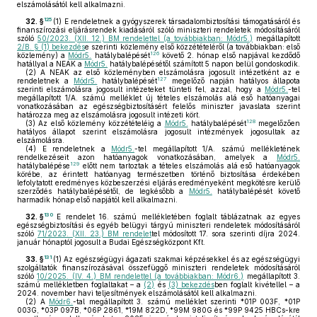
elszámolásától kell alkalmazni.
125
32. §
(1)
E rendeletnek a gyógyszerek társadalombiztosítási támogatásáról és
finanszírozási eljárásrendek kiadásáról szóló miniszteri rendeletek módosításáról
szóló
50/2023. (XII. 12.) BM rendelettel (a továbbiakban: Módr5.)
megállapított
2/B. § (1) bekezdés
e szerinti közlemény első közzétételéről (a továbbiakban: első
126
közlemény) a
Módr5.
hatálybalépését
követő 2. hónap első napjával kezdődő
hatállyal a NEAK a
Módr5.
hatálybalépésétől számított 5 napon belül gondoskodik.
(2)
A NEAK az első közleményben elszámolásra jogosult intézetként az e
127
rendeletnek a
Módr5.
hatálybalépését
megelőző napján hatályos állapota
szerinti elszámolásra jogosult intézeteket tünteti fel, azzal, hogy a
Módr5.
-tel
megállapított 1/A. számú melléklet új tételes elszámolás alá eső hatóanyagai
vonatkozásában az egészségbiztosításért felelős miniszter javaslata szerint
határozza meg az elszámolásra jogosult intézeti kört.
128
(3)
Az első közlemény közzétételéig a
Módr5.
hatálybalépését
megelőzően
hatályos állapot szerint elszámolásra jogosult intézmények jogosultak az
elszámolásra.
(4)
E rendeletnek a
Módr5.
-tel megállapított 1/A. számú mellékletének
rendelkezéseit azon hatóanyagok vonatkozásában, amelyek a
Módr5.
129
hatálybalépése
előtt nem tartoztak a tételes elszámolás alá eső hatóanyagok
körébe, az érintett hatóanyag természetben történő biztosítása érdekében
lefolytatott eredményes közbeszerzési eljárás eredményeként megkötésre kerülő
szerződés hatálybalépésétől, de legkésőbb a
Módr5.
hatálybalépését követő
harmadik hónap első napjától kell alkalmazni.
130
32. §
E rendelet 16. számú mellékletében foglalt táblázatnak az egyes
egészségbiztosítási és egyéb belügyi tárgyú miniszteri rendeletek módosításáról
szóló
71/2023. (XII. 23.) BM rendelet
tel módosított 17. sora szerinti díjra 2024.
január hónaptól jogosult a Budai Egészségközpont Kft.
131
33. §
(1)
Az egészségügyi ágazati szakmai képzésekkel és az egészségügyi
szolgáltatók finanszírozásával összefüggő miniszteri rendeletek módosításáról
szóló
10/2025. (IV. 4.) BM rendelettel (a továbbiakban: Módr6.)
megállapított 3.
számú mellékletben foglaltakat – a
(2)
és
(3) bekezdés
ben foglalt kivétellel – a
2024. november havi teljesítmények elszámolásától kell alkalmazni.
(2)
A
Módr6.
-tal megállapított 3. számú melléklet szerinti *01P 003F, *01P
003G, *03P 097B, *06P 2861, *19M 822D, *99M 980G és *99P 9425 HBCs-kre