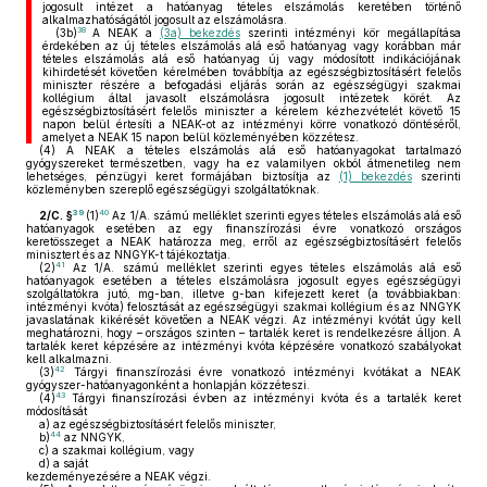
jogosult intézet a hatóanyag tételes elszámolás keretében történő
alkalmazhatóságától jogosult az elszámolásra.
38
(3b)
A NEAK a
(3a) bekezdés
szerinti intézményi kör megállapítása
érdekében az új tételes elszámolás alá eső hatóanyag vagy korábban már
tételes elszámolás alá eső hatóanyag új vagy módosított indikációjának
kihirdetését követően kérelmében továbbítja az egészségbiztosításért felelős
miniszter részére a befogadási eljárás során az egészségügyi szakmai
kollégium által javasolt elszámolásra jogosult intézetek körét. Az
egészségbiztosításért felelős miniszter a kérelem kézhezvételét követő 15
napon belül értesíti a NEAK-ot az intézményi körre vonatkozó döntéséről,
amelyet a NEAK 15 napon belül közleményében közzétesz.
(4)
A NEAK a tételes elszámolás alá eső hatóanyagokat tartalmazó
gyógyszereket természetben, vagy ha ez valamilyen okból átmenetileg nem
lehetséges, pénzügyi keret formájában biztosítja az
(1) bekezdés
szerinti
közleményben szereplő egészségügyi szolgáltatóknak.
39
40
2/C. §
(1)
Az 1/A. számú melléklet szerinti egyes tételes elszámolás alá eső
hatóanyagok esetében az egy finanszírozási évre vonatkozó országos
keretösszeget a NEAK határozza meg, erről az egészségbiztosításért felelős
minisztert és az NNGYK-t tájékoztatja.
41
(2)
Az 1/A. számú melléklet szerinti egyes tételes elszámolás alá eső
hatóanyagok esetében a tételes elszámolásra jogosult egyes egészségügyi
szolgáltatókra jutó, mg-ban, illetve g-ban kifejezett keret (a továbbiakban:
intézményi kvóta) felosztását az egészségügyi szakmai kollégium és az NNGYK
javaslatának kikérését követően a NEAK végzi. Az intézményi kvótát úgy kell
meghatározni, hogy – országos szinten – tartalék keret is rendelkezésre álljon. A
tartalék keret képzésére az intézményi kvóta képzésére vonatkozó szabályokat
kell alkalmazni.
42
(3)
Tárgyi finanszírozási évre vonatkozó intézményi kvótákat a NEAK
gyógyszer-hatóanyagonként a honlapján közzéteszi.
43
(4)
Tárgyi finanszírozási évben az intézményi kvóta és a tartalék keret
módosítását
a)
az egészségbiztosításért felelős miniszter,
44
b)
az NNGYK,
c)
a szakmai kollégium, vagy
d)
a saját
kezdeményezésére a NEAK végzi.