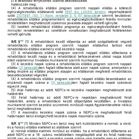
c)
a besorolási tényezőnek számító beavatkozások
határozzák meg.
(4)
A rehabilitációs ellátási program szerinti nappali ellátás a kötelező
egészségbiztosítás ellátásairól szóló
1997. évi LXXXIII. törvény
végrehajtásáról
szóló
217/1997. (XII. 1.) Korm. rendelet 3. § (5) bekezdés
e szerinti beutalóval,
rehabilitációs ellátási programonként, az egészségbiztosításért felelős miniszter
rendeletében meghatározott szakorvos javaslata alapján vehető igénybe.
(5)
Ismételt rehabilitáció ellátási programja az egészségbiztosításért felelős
miniszter rendeletében az ismétlésre vonatkozóan meghatározott feltételekkel
vehető igénybe.
88
9/E. §
(1)
A rehabilitáció kezdő időpontja az adott szolgáltatónál végzett
rehabilitációs ellátási program szerinti nappali ellátáshoz tartozó első
rehabilitációs ellátási esemény első kezelési napja.
(2)
A rehabilitációs ellátási program szerinti nappali ellátás időtartama a
rehabilitáció kezdő napja és a rehabilitáció befejezésének utolsó napja között
eltelt valamennyi hivatalos munkarend szerinti munkanap.
(3)
A kezelési napok száma a rehabilitációs ellátási program szerinti nappali
ellátás
(2) bekezdés
ben foglalt időtartama alatt azon napok száma, amelyeken a
beteg részére az ellátási program alapján az ellátásnak megfelelő rehabilitációs
beavatkozásokat végeztek.
(4)
A rehabilitációs ellátási program szerinti nappali ellátás besorolásakor az
elszámolt napok száma a
(3) bekezdés
ben foglalt kezelési napok számával
egyezik meg.
(5)
Alsó határnap az adott NEPCs-re kezelési napokban meghatározott alsó
határérték.
(6)
Felső határnap az adott NEPCs-re napokban meghatározott felső
határérték, amely a rehabilitáció kezdő időpontjából kezdődően, a hivatalos
munkarend szerinti kezelési szünetnek minősülő napok figyelembevétele nélkül
kerül meghatározásra.
(7)
A maximális kezelési napok száma a NEPCs-re meghatározott felső
határnapon belül elvégezhető kezelési napok maximális száma.
89
9/F. §
(1)
Minden NEPCs-en belül meg kell különböztetni a normál, a rövid,
és a hosszú ellátási eseteket az alábbiak szerint:
a)
normál ellátási esetnek minősül az ellátás, ha a rehabilitáció időtartama az
adott NEPCs-re a 18. számú mellékletben megállapított alsó és felső határnap
között van, és ezen belül a kezelési napok száma nem haladta meg az ellátásra