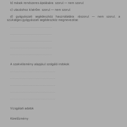
b) mások rendszeres ápolására: szorul — nem szorul
c) utazáshoz kísérőre: szorul — nem szorul
d) gyógyászati segédeszköz használatára: rászorul — nem szorul, a
szükséges gyógyászati segédeszköz megnevezése:
.................................................
.................................................
.................................................
.................................................
.................................................
A szakvélemény alapjául szolgáló indokok:
.....................................................
.....................................................
.....................................................
.....................................................
.....................................................
Vizsgálati adatok
Kórelőzmény: