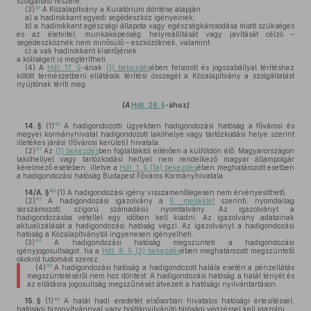
szolgáltató részére.
39
(3)
A Közalapítvány a Kuratórium döntése alapján
a)
a hadirokkant egyedi segédeszköz igényeinek,
b)
a hadirokkant egészségi állapota vagy egészségkárosodása miatt szükséges
és az életvitel, munkaképesség helyreállítását vagy javítását célzó –
segédeszköznek nem minősülő – eszközöknek, valamint
c)
a vak hadirokkant kísérőjének
a költségeit is megtérítheti.
(4)
A
Hdt. 17. §
-ának
(1) bekezdés
ében felsorolt és jogszabállyal térítéshez
kötött természetbeni ellátások térítési összegét a Közalapítvány a szolgáltatást
nyújtónak téríti meg.
(A
Hdt. 26. §
-ához
)
40
14. §
(1)
A hadigondozotti ügyekben hadigondozási hatóság a fővárosi és
megyei kormányhivatal hadigondozott lakóhelye vagy tartózkodási helye szerint
illetékes járási (fővárosi kerületi) hivatala.
41
(2)
Az
(1) bekezdés
ben foglaltaktól eltérően a külföldön élő, Magyarországon
lakóhellyel vagy tartózkodási hellyel nem rendelkező magyar állampolgár
kérelmező esetében, illetve a
Hdt. 1. § (1a) bekezdés
ében meghatározott esetben
a hadigondozási hatóság Budapest Főváros Kormányhivatala.
42
14/A. §
(1)
A hadigondozási igény visszamenőlegesen nem érvényesíthető.
43
(2)
A hadigondozási igazolvány a
6. melléklet
szerinti, nyomdailag
sorszámozott, szigorú számadású nyomtatvány. Az igazolványt a
hadigondozásba vétellel egy időben kell kiadni. Az igazolvány adatainak
aktualizálását a hadigondozási hatóság végzi. Az igazolványt a hadigondozási
hatóság a Közalapítványtól ingyenesen igényelheti.
44
(3)
A hadigondozási hatóság megszünteti a hadigondozási
igényjogosultságot, ha a
Hdt. 8. § (3) bekezdés
ében meghatározott megszüntető
okokról tudomást szerez.
45
(4)
A hadigondozási hatóság a hadigondozott halála esetén a pénzellátás
megszüntetéséről nem hoz döntést. A hadigondozási hatóság a halál tényét és
az ellátásra jogosultság megszűnését átvezeti a hatósági nyilvántartáson.
46
15. §
(1)
A halál hadi eredetét elsősorban hivatalos hatósági értesítéssel,
hatósági bizonyítvánnyal vagy holttányilvánító bírósági végzéssel kell igazolni.