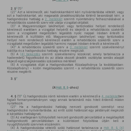
2
3
2. §
(1)
4
(2)
Azt a kérelmezőt, aki hadirokkantként kéri nyilvántartásba vételét, vagy
azt a hadirokkantat, aki magasabb járadékosztályba történő besorolását kéri, a
hadigondozási hatóság a
2. melléklet
szerinti nyomtatvány felhasználásával a
rehabilitációs szakértői szerv elé utalja vizsgálat céljából.
5
(3)
A Magyarországon lakóhellyel vagy tartózkodási hellyel rendelkező
kérelmező esetében a vizsgálat helyéről és idejéről a rehabilitációs szakértői
szerv a vizsgálatot megelőzően legalább nyolc nappal írásban értesíti a
kérelmezőt. A külföldön élő, Magyarországon lakóhellyel vagy tartózkodási
hellyel nem rendelkező kérelmező esetén a rehabilitációs szakértői szerv a
vizsgálatot megelőzően legalább harminc nappal írásban értesíti a kérelmezőt.
6
(4)
A rehabilitációs szakértő szerv a
3. melléklet
szerinti szakvéleményt
kiállítja és a hadigondozási hatóság részére megküldi.
(5)
A
(4) bekezdés
szerinti szakvélemény közokirat, amely tartalmazza a
hadieredetű fogyatkozást és az általa okozott járadék osztályba sorolás alapját
képező egészségkárosodás százalékos mértékét.
(6)
A vizsgálatok díját a Hadigondozottak Közalapítványa (a továbbiakban:
Közalapítvány) – külön megállapodás szerint – a rehabilitációs szakértői szerv
részére megtéríti.
7
3. §
(A
Hdt. 8. §
-ához
)
8
4. §
(1)
Új hadigondozás iránti kérelem esetén a kérelmező a
4. melléklet
ben
foglalt formanyomtatványon vagy annak tartalmáról más hitelt érdemlő módon
nyilatkozik.
9
(2)
Ha a hadigondozási hatóság nemzeti gondozott személyt vesz
hadigondozási nyilvántartásba, az erről szóló határozat egy példányát megküldi
a kárpótlási hatóságnak.
(3)
Az esetlegesen túlfolyósított nemzeti gondozotti pénzellátást a megállapított
hadigondozotti pénzellátásban a különbözet folyósítása útján kell a
nyugdíjfolyósító szervnek elszámolni.
(4)
A hadigondozásba vételről szóló határozat tartalmazza a
Hdt. 8. § (4)