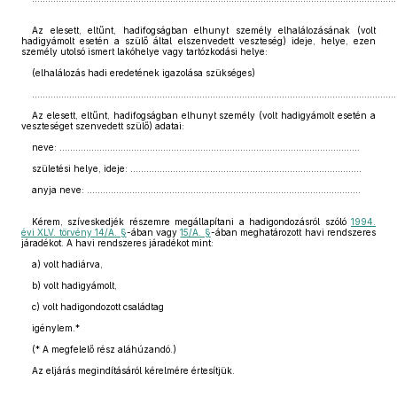
Az elesett, eltűnt, hadifogságban elhunyt személy elhalálozásának (volt
hadigyámolt esetén a szülő által elszenvedett veszteség) ideje, helye, ezen
személy utolsó ismert lakóhelye vagy tartózkodási helye:
(elhalálozás hadi eredetének igazolása szükséges)
.........................................................................................................................................
Az elesett, eltűnt, hadifogságban elhunyt személy (volt hadigyámolt esetén a
veszteséget szenvedett szülő) adatai:
neve: .................................................................................................................
születési helye, ideje: .......................................................................................
anyja neve: .......................................................................................................
Kérem, szíveskedjék részemre megállapítani a hadigondozásról szóló
1994.
évi XLV. törvény 14/A. §
-ában vagy
15/A. §
-ában meghatározott havi rendszeres
járadékot. A havi rendszeres járadékot mint:
a) volt hadiárva,
b) volt hadigyámolt,
c) volt hadigondozott családtag
igénylem.*
(* A megfelelő rész aláhúzandó.)
Az eljárás megindításáról kérelmére értesítjük.