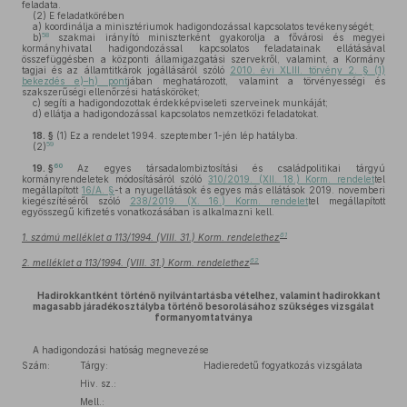
feladata.
(2)
E feladatkörében
a)
koordinálja a minisztériumok hadigondozással kapcsolatos tevékenységét;
58
b)
szakmai irányító miniszterként gyakorolja a fővárosi és megyei
kormányhivatal hadigondozással kapcsolatos feladatainak ellátásával
összefüggésben a központi államigazgatási szervekről, valamint, a Kormány
tagjai és az államtitkárok jogállásáról szóló
2010. évi XLIII. törvény 2. § (1)
bekezdés e)–h) pont
jában meghatározott, valamint a törvényességi és
szakszerűségi ellenőrzési hatásköröket;
c)
segíti a hadigondozottak érdekképviseleti szerveinek munkáját;
d)
ellátja a hadigondozással kapcsolatos nemzetközi feladatokat.
18. §
(1)
Ez a rendelet 1994. szeptember 1-jén lép hatályba.
59
(2)
60
19. §
Az egyes társadalombiztosítási és családpolitikai tárgyú
kormányrendeletek módosításáról szóló
310/2019. (XII. 18.) Korm. rendelet
tel
megállapított
16/A. §
-t a nyugellátások és egyes más ellátások 2019. novemberi
kiegészítéséről szóló
238/2019. (X. 16.) Korm. rendelet
tel megállapított
egyösszegű kifizetés vonatkozásában is alkalmazni kell.
61
1. számú melléklet a 113/1994. (VIII. 31.) Korm. rendelethez
62
2. melléklet a 113/1994. (VIII. 31.) Korm. rendelethez
Hadirokkantként történő nyilvántartásba vételhez, valamint hadirokkant
magasabb járadékosztályba történő besorolásához szükséges vizsgálat
formanyomtatványa
A hadigondozási hatóság megnevezése
Szám:
Tárgy:
Hadieredetű fogyatkozás vizsgálata
Hiv. sz.:
Mell.: