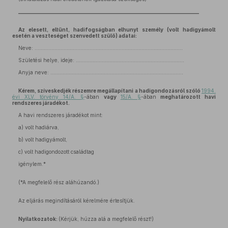
_______________________________________________________________________
Az elesett, eltűnt, hadifogságban elhunyt személy (volt hadigyámolt
esetén a veszteséget szenvedett szülő) adatai:
Neve: .................................................................................................
Születési helye, ideje: .......................................................................
Anyja neve: .......................................................................................
Kérem, szíveskedjék részemre megállapítani a hadigondozásról szóló
1994.
évi XLV. törvény 14/A. §
-ában
vagy
15/A. §
-ában
meghatározott havi
rendszeres járadékot.
A havi rendszeres járadékot mint:
a) volt hadiárva,
b) volt hadigyámolt,
c) volt hadigondozott családtag
igénylem.*
(*A megfelelő rész aláhúzandó.)
Az eljárás megindításáról kérelmére értesítjük.
Nyilatkozatok:
(Kérjük, húzza alá a megfelelő részt!)