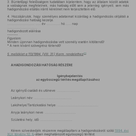
3.
Büntetőjogi felelősségem tudatában kijelentem, hogy az általam közölt adatok
a valóságnak megfelelnek, más hatóság előtt sem a jelenleg igényelt, sem más
hadigondozási ellátás iránti kérelmet nem terjesztettem elő.
4.
Hozzájárulok, hogy személyes adataimat kizárólag a hadigondozás céljából a
hadigondozási hatóság kezelje.
………………………… …… év …………… hó …… nap
……………………………
hadigondozott aláírása
-------
Figyelem:
Minden újonnan hadigondozásba vett személy esetén kitöltendő!
* A nem kívánt szövegrész törlendő!
65
5. melléklet a 113/1994. (VIII. 31.) Korm. rendelethez
A HADIGONDOZÁSI HATÓSÁG RÉSZÉRE
Igénybejelentés
az egyösszegű térítés megállapításához
Az igénylő családi és utóneve: .........................
Leánykori név: .........................................
Lakóhelye/Tartózkodási helye: .............................................
Anyja leánykori neve: ..................................
Születési hely, idő: ...................................
Kérem szíveskedjék részemre megállapítani a hadigondozásról szóló
1994. évi
XLV. törvény 10. §
-ában meghatározott egyösszegű térítést.