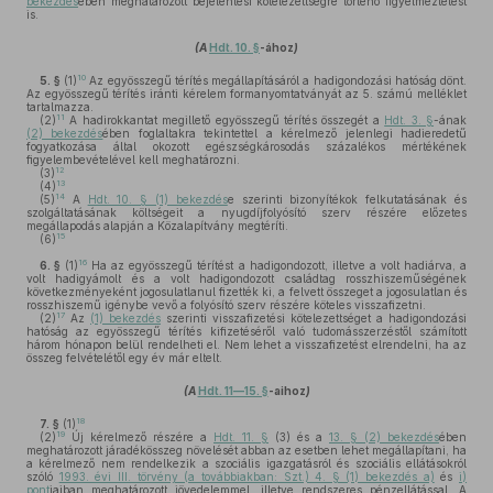
bekezdés
ében meghatározott bejelentési kötelezettségre történő figyelmeztetést
is.
(A
Hdt. 10. §
-ához
)
10
5. §
(1)
Az egyösszegű térítés megállapításáról a hadigondozási hatóság dönt.
Az egyösszegű térítés iránti kérelem formanyomtatványát az 5. számú melléklet
tartalmazza.
11
(2)
A hadirokkantat megillető egyösszegű térítés összegét a
Hdt. 3. §
-ának
(2) bekezdés
ében foglaltakra tekintettel a kérelmező jelenlegi hadieredetű
fogyatkozása által okozott egészségkárosodás százalékos mértékének
figyelembevételével kell meghatározni.
12
(3)
13
(4)
14
(5)
A
Hdt. 10. § (1) bekezdés
e szerinti bizonyítékok felkutatásának és
szolgáltatásának költségeit a nyugdíjfolyósító szerv részére előzetes
megállapodás alapján a Közalapítvány megtéríti.
15
(6)
16
6. §
(1)
Ha az egyösszegű térítést a hadigondozott, illetve a volt hadiárva, a
volt hadigyámolt és a volt hadigondozott családtag rosszhiszeműségének
következményeként jogosulatlanul fizették ki, a felvett összeget a jogosulatlan és
rosszhiszemű igénybe vevő a folyósító szerv részére köteles visszafizetni.
17
(2)
Az
(1) bekezdés
szerinti visszafizetési kötelezettséget a hadigondozási
hatóság az egyösszegű térítés kifizetéséről való tudomásszerzéstől számított
három hónapon belül rendelheti el. Nem lehet a visszafizetést elrendelni, ha az
összeg felvételétől egy év már eltelt.
(A
Hdt. 11—15. §
-aihoz
)
18
7. §
(1)
19
(2)
Új kérelmező részére a
Hdt. 11. §
(3) és a
13. § (2) bekezdés
ében
meghatározott járadékösszeg növelését abban az esetben lehet megállapítani, ha
a kérelmező nem rendelkezik a szociális igazgatásról és szociális ellátásokról
szóló
1993. évi III. törvény (a továbbiakban: Szt.) 4. § (1) bekezdés a)
és
i)
pont
jaiban meghatározott jövedelemmel, illetve rendszeres pénzellátással. A