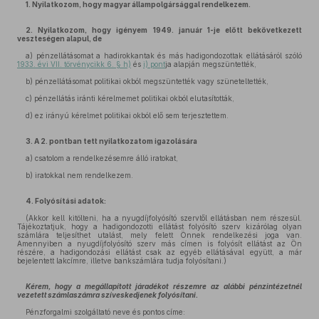
1. Nyilatkozom, hogy magyar állampolgársággal rendelkezem.
2. Nyilatkozom, hogy igényem 1949. január 1-je előtt bekövetkezett
veszteségen alapul, de
a) pénzellátásomat a hadirokkantak és más hadigondozottak ellátásáról szóló
1933. évi VII. törvénycikk 6. § h)
és
i) pont
ja alapján megszüntették,
b) pénzellátásomat politikai okból megszüntették vagy szüneteltették,
c) pénzellátás iránti kérelmemet politikai okból elutasították,
d) ez irányú kérelmet politikai okból elő sem terjesztettem.
3. A 2. pontban tett nyilatkozatom igazolására
a) csatolom a rendelkezésemre álló iratokat,
b) iratokkal nem rendelkezem.
4. Folyósítási adatok:
(Akkor kell kitölteni, ha a nyugdíjfolyósító szervtől ellátásban nem részesül.
Tájékoztatjuk, hogy a hadigondozotti ellátást folyósító szerv kizárólag olyan
számlára teljesíthet utalást, mely felett Önnek rendelkezési joga van.
Amennyiben a nyugdíjfolyósító szerv más címen is folyósít ellátást az Ön
részére, a hadigondozási ellátást csak az egyéb ellátásával együtt, a már
bejelentett lakcímre, illetve bankszámlára tudja folyósítani.)
Kérem, hogy a megállapított járadékot részemre az alábbi pénzintézetnél
vezetett számlaszámra szíveskedjenek folyósítani.
Pénzforgalmi szolgáltató neve és pontos címe: