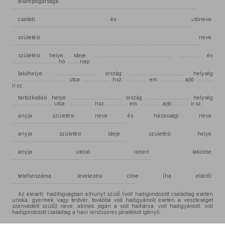
állampolgársága:
..........................................................................................................................
családi és utóneve:
.......................................................................................................................
születési neve:
..............................................................................................................................
születési helye, ideje: ................................................, ............ év
.............................. hó ........ nap
lakóhelye: ............................. ország .................................... helység
.................................... utca .................. hsz. .............. em. .............. ajtó ...........
ir.sz.
tartózkodási helye: ................................. ország ............................ helység
........................... utca .................. hsz. .............. em. .............. ajtó ........... ir.sz.
anyja születési neve és házassági neve:
...........................................................................
anyja születési ideje, születési helye:
..............................................................................
anyja utolsó ismert lakcíme:
............................................................................................
telefonszáma, levelezési címe (ha eltérő):
..................................................................................
Az elesett, hadifogságban elhunyt szülő (volt hadigondozott családtag esetén
unoka, gyermek vagy testvér, továbbá volt hadigyámolt esetén a veszteséget
szenvedett szülő) neve, akinek jogán a volt hadiárva, volt hadigyámolt, volt
hadigondozott családtag a havi rendszeres járadékot igényli:
.........................................................................................................................................