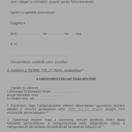
Jelen állapot (a működési zavarok pontos feltüntetésével):
Egyéb vizsgálatok eredményei:
Diagnózis:
Kelt: ………………… …… év ……………… hó …… nap
P. H.
…………………………… ……………………………
(rehabilitációs szakértői szerv vezetője)
64
4. melléklet a 113/1994. (VIII. 31.) Korm. rendelethez
A HADIGONDOZÁSI HATÓSÁG RÉSZÉRE
Családi és utóneve: ............................
Lakóhelye/Tartózkodási helye: .....................................
Anyja leánykori neve: ..........................
Születési hely, idő: ...........................
1.
Kijelentem, hogy hadigondozásba vételem időpontjában ugyanazon sérelem
alapján a nemzeti gondozásról szóló
1992. évi LII. törvény
alapján nem
részesülök pénzellátásban.*
2.
Tudomásul veszem, hogy a számomra nemzeti gondozás címén eddig
folyósított pénzellátásom a hadigondozásba vétel időpontjával, illetve a
hadigondozotti pénzellátás folyósításának kezdetével megszűnik.*