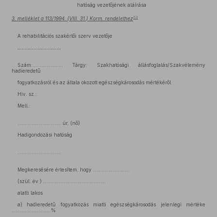
hatóság vezetőjének aláírása
63
3. melléklet a 113/1994. (VIII. 31.) Korm. rendelethez
A rehabilitációs szakértői szerv vezetője
…………………………
Szám:………………… Tárgy: Szakhatósági állásfoglalás/Szakvélemény
hadieredetű
fogyatkozásról és az általa okozott egészségkárosodás mértékéről
Hiv. sz.:
Mell.:
………………………… úr, (nő)
Hadigondozási hatóság
…………………………
Megkeresésére értesítem, hogy .........................
(szül. év:) ...........................................
alatti lakos
a) hadieredetű fogyatkozás miatti egészségkárosodás jelenlegi mértéke
...........................%