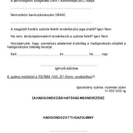
A pénzforgalmi szolgáltató SWIFT azonosítója/(BIC) kódja:
...........................................................................................
Nemzetközi bankszámlaszám (IBAN):
...........................................................................................
A megjelölt fizetési számla feletti rendelkezési joga önálló? Igen Nem
Ha nem, társtulajdonosként rendelkezik a számla felett? Igen Nem
Hozzájárulok, hogy személyes adataimat kizárólag a hadigondozás céljából a
hadigondozási hatóság kezelje.
Kelt: ................................., ........... év ........................... hó ........ nap
...............................................................
igénylő aláírása
69
6. számú melléklet a 113/1994. (VIII. 31.) Korm. rendelethez
Igazolvány száma: nyomdai szám
1—100 000-ig
[A HADIGONDOZÁSI HATÓSÁG MEGNEVEZÉSE]
HADIGONDOZOTTI IGAZOLVÁNY
..........................................