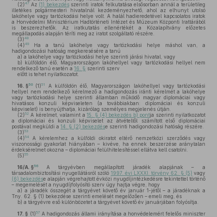
47
(2)
Az
(1) bekezdés
szerinti iratok felkutatása elsősorban annál a területileg
illetékes polgármesteri hivatalnál kezdeményezhető, ahol az elhunyt utolsó
lakóhelye vagy tartózkodási helye volt. A halál hadieredetével kapcsolatos iratok
a Honvédelmi Minisztérium Hadtörténeti Intézet és Múzeum Központi Irattárából
is beszerezhetők. Az iratkutatás ellenértékét a Közalapítvány előzetes
megállapodás alapján téríti meg az iratot szolgáltató részére.
48
(3)
49
(4)
Ha a tanú lakóhelye vagy tartózkodási helye máshol van, a
hadigondozási hatóság megkeresésére a tanú
a)
a lakóhelye vagy tartózkodási helye szerinti járási hivatal, vagy
b)
külföldön élő, Magyarországon lakóhellyel vagy tartózkodási hellyel nem
rendelkező tanú esetén a
16. §
szerinti szerv
előtt is tehet nyilatkozatot.
50
51
16. §
(1)
A külföldön élő, Magyarországon lakóhellyel vagy tartózkodási
hellyel nem rendelkező kérelmező a hadigondozás iránti kérelmét a lakóhelye
vagy tartózkodási helye szerinti államban működő magyar diplomáciai vagy
hivatásos konzuli képviseleten (a továbbiakban: diplomáciai és konzuli
képviselet) is benyújthatja, kizárólag személyes megjelenés útján.
52
(2)
A kérelmet, valamint a
15. § (4) bekezdés b) pont
ja szerinti nyilatkozatot
a diplomáciai és konzuli képviselet az átvételtől számított első diplomáciai
postával megküldi a
14. § (2) bekezdés
e szerinti hadigondozási hatóság részére.
53
(3)
54
(4)
A kérelemhez a külföldi okiratot eltérő nemzetközi szerződés vagy
viszonossági gyakorlat hiányában – kivéve, ha ennek beszerzése aránytalan
érdeksérelmet okozna – diplomáciai felülhitelesítéssel ellátva kell csatolni.
55
(5)
56
16/A. §
A tárgyévben megállapított járadék alapjának – a
társadalombiztosítási nyugellátásról szóló
1997. évi LXXXI. törvény 62. § (5)
vagy
(6) bekezdés
e alapján végrehajtott évközi nyugdíjintézkedésre tekintettel történő
– megemelését a nyugdíjfolyósító szerv úgy hajtja végre, hogy
a)
a járadék összegét a tárgyévet követő év január 1-jétől – a járadéknak a
Tny. 62. § (1) bekezdése szerinti emelését megelőzően – emeli meg, és
b)
a tárgyévre eső különbözetet a tárgyévet követő év januárjában folyósítja.
57
17. §
(1)
A hadigondozás állami irányítása a honvédelemért felelős miniszter