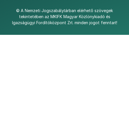
©
A Nemzeti Jogszabálytárban elérhető szövegek
tekintetében az MKIFK Magyar Közlönykiadó és
Igazságügyi Fordítóközpont Zrt. minden jogot fenntart!