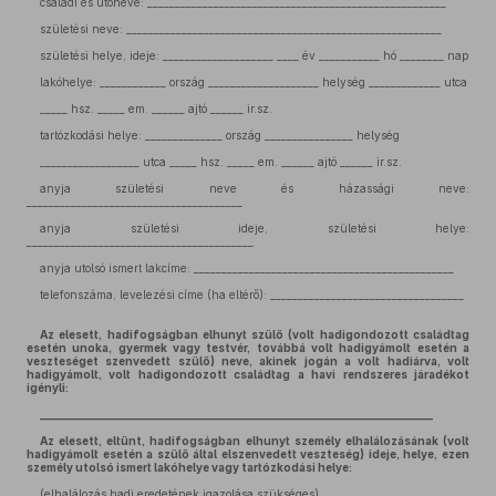
családi és utóneve: ______________________________________________________
születési neve: _________________________________________________________
születési helye, ideje: ____________________ ____ év ___________ hó ________ nap
lakóhelye: ____________ ország ____________________ helység _____________ utca
_____ hsz. _____ em. ______ ajtó ______ ir.sz.
tartózkodási helye: ______________ ország ________________ helység
__________________ utca _____ hsz. _____ em. ______ ajtó ______ ir.sz.
anyja születési neve és házassági neve:
_______________________________________
anyja születési ideje, születési helye:
_________________________________________
anyja utolsó ismert lakcíme: _______________________________________________
telefonszáma, levelezési címe (ha eltérő): ___________________________________
Az elesett, hadifogságban elhunyt szülő (volt hadigondozott családtag
esetén unoka, gyermek vagy testvér, továbbá volt hadigyámolt esetén a
veszteséget szenvedett szülő) neve, akinek jogán a volt hadiárva, volt
hadigyámolt, volt hadigondozott családtag a havi rendszeres járadékot
igényli:
_______________________________________________________________________
Az elesett, eltűnt, hadifogságban elhunyt személy elhalálozásának (volt
hadigyámolt esetén a szülő által elszenvedett veszteség) ideje, helye, ezen
személy utolsó ismert lakóhelye vagy tartózkodási helye:
(elhalálozás hadi eredetének igazolása szükséges)