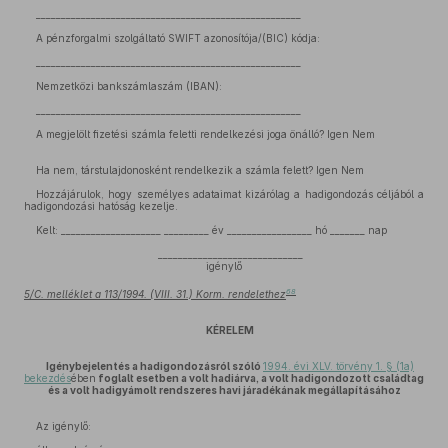
_____________________________________________________
A pénzforgalmi szolgáltató SWIFT azonosítója/(BIC) kódja:
_____________________________________________________
Nemzetközi bankszámlaszám (IBAN):
_____________________________________________________
A megjelölt fizetési számla feletti rendelkezési joga önálló? Igen Nem
Ha nem, társtulajdonosként rendelkezik a számla felett? Igen Nem
Hozzájárulok, hogy személyes adataimat kizárólag a hadigondozás céljából a
hadigondozási hatóság kezelje.
Kelt: ____________________ _________ év _________________ hó _______ nap
_____________________________
igénylő
68
5/C. melléklet a 113/1994. (VIII. 31.) Korm. rendelethez
KÉRELEM
Igénybejelentés a hadigondozásról szóló
1994. évi XLV. törvény 1. § (1a)
bekezdés
ében
foglalt esetben a volt hadiárva, a volt hadigondozott családtag
és a volt hadigyámolt rendszeres havi járadékának megállapításához
Az igénylő: