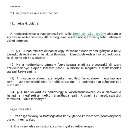
-------
* A megfelelő válasz aláhúzandó!
(3., illetve 4. oldalra)
A hadigondozottat a hadigondozásról szóló
1994. évi XLV. törvény
alapján a
következő kedvezmények illetik meg, amelyeket ezen igazolvány felmutatásával
vehet igénybe:
22. § (1) A hadirokkant és hadiözvegy térítésmentesen veheti igénybe a helyi
tömegközlekedési és a helyközi (távolsági) tömegközlekedési (vonat, autóbusz,
hajó, komp stb.) eszközöket.
(2) Ha a hadirokkant bármely fogyatkozása miatt az orvosszakértői szerv
szakvéleménye alapján kísérőre szorul, a kísérőt is megilleti a térítésmentes
utazási kedvezmény.
(3) A mozgáskorlátozott személyeket megillető támogatások megállapítása
során — az azonos feltételek fennállása esetén — a hadirokkantat előnyben kell
részesíteni.
24. § A hadirokkant és hadiözvegy a vásárcsarnokokban és a piacokon a
helypénz megfizetése nélkül árusíthatja saját kisipari és mezőgazdasági
termékeit, illetve terményeit.
Figyelmeztetés:
1. Ezt az igazolványt a hatóságokhoz benyújtandó kérelemhez (beadványhoz)
csatolni nem szabad.
2. Csak személyazonossági igazolvánnyal együtt érvényes.