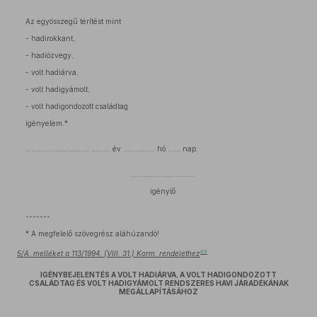
Az egyösszegű térítést mint
- hadirokkant,
- hadiözvegy,
- volt hadiárva,
- volt hadigyámolt,
- volt hadigondozott családtag
igényelem.*
………………………… ……… év …………… hó …… nap.
…………………………
igénylő
-------
* A megfelelő szövegrész aláhúzandó!
66
5/A. melléket a 113/1994. (VIII. 31.) Korm. rendelethez
IGÉNYBEJELENTÉS A VOLT HADIÁRVA, A VOLT HADIGONDOZOTT
CSALÁDTAG ÉS VOLT HADIGYÁMOLT RENDSZERES HAVI JÁRADÉKÁNAK
MEGÁLLAPÍTÁSÁHOZ