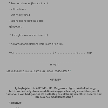
A havi rendszeres járadékot mint:
– volt hadiárva
– volt hadigyámolt
– volt hadigondozott családtag
igényelem. *
(* A megfelelő rész aláhúzandó.)
Az eljárás megindításáról kérelmére értesítjük.
Kelt: ...................................., .............. év ......................... hó .......... nap
.........................................................................
igénylő
67
5/B. melléklet a 113/1994. (VIII. 31.) Korm. rendelethez
KÉRELEM
Igénybejelentés külföldön élő, Magyarországon lakóhellyel vagy
tartózkodási hellyel nem rendelkező magyar állampolgár esetében, a volt
hadiárva, a volt hadigondozott családtag és volt hadigyámolt rendszeres havi
járadékának megállapításához
Az igénylő: