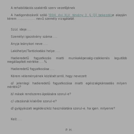
A rehabilitációs szakértői szerv vezetőjének
A hadigondozásról szóló
1994. évi XLV. törvény 3. § (3) bekezdés
e alapján
kérem .................... nevű személy vizsgálatát.
Szül. ideje:....
Személyi igazolvány száma:.....
Anyja leánykori neve:.....
Lakóhelye/Tartózkodási helye:.....
Hadieredetű fogyatkozás miatti munkaképesség-csökkenés legutóbb
megállapított mértéke:.....%
Hadieredetű fogyatkozása:.....
Kérem véleményének közlését arról, hogy nevezett
a)
jelenlegi hadieredetű fogyatkozása miatti egészségkárosodás milyen
mértékű?
b)
mások rendszeres ápolására szorul-e?
c)
utazásnál kísérőre szorul-e?
d)
gyógyászati segédeszköz használatára szorul-e, ha igen, milyenre?
Kelt:.....
P. H.