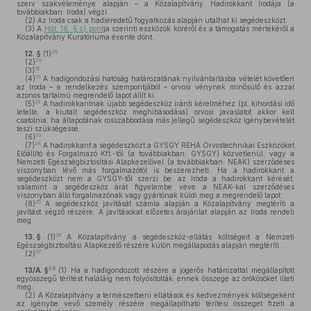
szerv szakvéleménye alapján – a Közalapítvány Hadirokkant Irodája (a
továbbiakban: Iroda) végzi.
(2)
Az Iroda csak a hadieredetű fogyatkozás alapján utalhat ki segédeszközt.
(3)
A
Hdt. 18. § c) pont
ja szerinti eszközök köréről és a támogatás mértékéről a
Közalapítvány Kuratóriuma évente dönt.
28
12. §
(1)
29
(2)
30
(3)
31
(4)
A hadigondozási hatóság határozatának nyilvántartásba vételét követően
az Iroda – e rendelkezés szempontjából – orvosi vénynek minősülő és azzal
azonos tartalmú megrendelő lapot állít ki.
32
(5)
A hadirokkantnak újabb segédeszköz iránti kérelméhez (pl. kihordási idő
letelte, a kiutalt segédeszköz meghibásodása) orvosi javaslatot akkor kell
csatolnia, ha állapotának rosszabbodása más jellegű segédeszköz igénybevételét
teszi szükségessé.
33
(6)
34
(7)
A hadirokkant a segédeszközt a GYSGY REHA Orvostechnikai Eszközöket
Előállító és Forgalmazó Kft.-től (a továbbiakban: GYSGY) közvetlenül, vagy a
Nemzeti Egészségbiztosítási Alapkezelővel (a továbbiakban: NEAK) szerződéses
viszonyban lévő más forgalmazótól is beszerezheti. Ha a hadirokkant a
segédeszközt nem a GYSGY-től szerzi be, az Iroda a hadirokkant kérését,
valamint a segédeszköz árát figyelembe véve a NEAK-kal szerződéses
viszonyban álló forgalmazónak vagy gyártónak küldi meg a megrendelő lapot.
35
(8)
A segédeszköz javítását számla alapján a Közalapítvány megtéríti a
javítást végző részére. A javításokat előzetes árajánlat alapján az Iroda rendeli
meg.
36
13. §
(1)
A Közalapítvány a segédeszköz-ellátás költségeit a Nemzeti
Egészségbiztosítási Alapkezelő részére külön megállapodás alapján megtéríti.
37
(2)
38
13/A. §
(1)
Ha a hadigondozott részére a jogerős határozattal megállapított
egyösszegű térítést haláláig nem folyósították, ennek összege az örökösöket illeti
meg.
(2)
A Közalapítvány a természetbeni ellátások és kedvezmények költségeként
az igénybe vevő személy részére megállapítható térítési összeget fizeti a