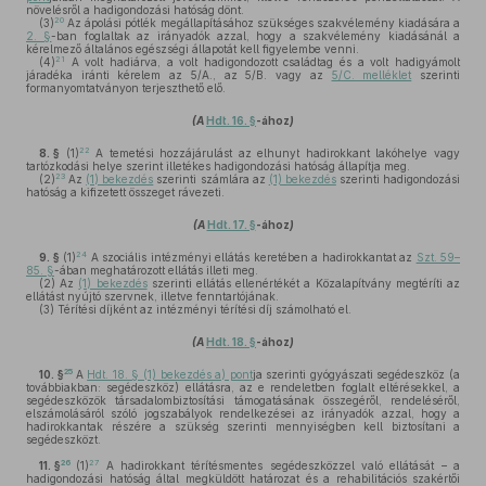
növelésről a hadigondozási hatóság dönt.
20
(3)
Az ápolási pótlék megállapításához szükséges szakvélemény kiadására a
2. §
-ban foglaltak az irányadók azzal, hogy a szakvélemény kiadásánál a
kérelmező általános egészségi állapotát kell figyelembe venni.
21
(4)
A volt hadiárva, a volt hadigondozott családtag és a volt hadigyámolt
járadéka iránti kérelem az 5/A., az 5/B. vagy az
5/C. melléklet
szerinti
formanyomtatványon terjeszthető elő.
(A
Hdt. 16. §
-ához
)
22
8. §
(1)
A temetési hozzájárulást az elhunyt hadirokkant lakóhelye vagy
tartózkodási helye szerint illetékes hadigondozási hatóság állapítja meg.
23
(2)
Az
(1) bekezdés
szerinti számlára az
(1) bekezdés
szerinti hadigondozási
hatóság a kifizetett összeget rávezeti.
(A
Hdt. 17. §
-ához
)
24
9. §
(1)
A szociális intézményi ellátás keretében a hadirokkantat az
Szt. 59–
85. §
-ában meghatározott ellátás illeti meg.
(2)
Az
(1) bekezdés
szerinti ellátás ellenértékét a Közalapítvány megtéríti az
ellátást nyújtó szervnek, illetve fenntartójának.
(3)
Térítési díjként az intézményi térítési díj számolható el.
(A
Hdt. 18. §
-ához
)
25
10. §
A
Hdt. 18. § (1) bekezdés a) pont
ja szerinti gyógyászati segédeszköz (a
továbbiakban: segédeszköz) ellátásra, az e rendeletben foglalt eltérésekkel, a
segédeszközök társadalombiztosítási támogatásának összegéről, rendeléséről,
elszámolásáról szóló jogszabályok rendelkezései az irányadók azzal, hogy a
hadirokkantak részére a szükség szerinti mennyiségben kell biztosítani a
segédeszközt.
26
27
11. §
(1)
A hadirokkant térítésmentes segédeszközzel való ellátását – a
hadigondozási hatóság által megküldött határozat és a rehabilitációs szakértői