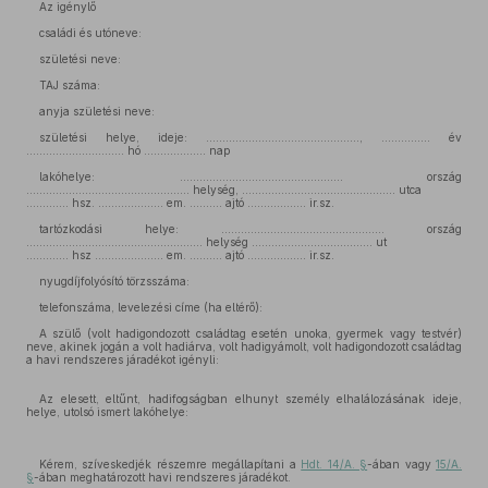
Az igénylő
családi és utóneve:
születési neve:
TAJ száma:
anyja születési neve:
születési helye, ideje: ..............................................., ............... év
.............................. hó ................... nap
lakóhelye: .................................................. ország
.................................................. helység, ............................................... utca
............. hsz. .................... em. .......... ajtó .................. ir.sz.
tartózkodási helye: .................................................. ország
...................................................... helység ..................................... ut
............. hsz ..................... em. .......... ajtó .................. ir.sz.
nyugdíjfolyósító törzsszáma:
telefonszáma, levelezési címe (ha eltérő):
A szülő (volt hadigondozott családtag esetén unoka, gyermek vagy testvér)
neve, akinek jogán a volt hadiárva, volt hadigyámolt, volt hadigondozott családtag
a havi rendszeres járadékot igényli:
Az elesett, eltűnt, hadifogságban elhunyt személy elhalálozásának ideje,
helye, utolsó ismert lakóhelye:
Kérem, szíveskedjék részemre megállapítani a
Hdt. 14/A. §
-ában vagy
15/A.
§
-ában meghatározott havi rendszeres járadékot.