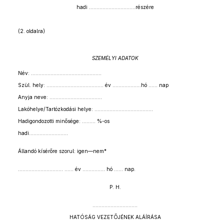
hadi ...............................részére
(2. oldalra)
SZEMÉLYI ADATOK
Név: ...............................................
Szül. hely: ...................................... év ...................hó ...... nap
Anyja neve: ...................................
Lakóhelye/Tartózkodási helye: .......................................
Hadigondozotti minősége: ......... %-os
hadi..........................
Állandó kísérőre szorul: igen—nem*
………………………… …… év …………… hó …… nap.
P. H.
…………………………
HATÓSÁG VEZETŐJÉNEK ALÁÍRÁSA