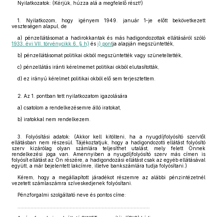
Nyilatkozatok: (Kérjük, húzza alá a megfelelő részt!)
1. Nyilatkozom, hogy igényem 1949. január 1-je előtt bekövetkezett
veszteségen alapul, de
a) pénzellátásomat a hadirokkantak és más hadigondozottak ellátásáról szóló
1933. évi VII. törvénycikk 6. § h)
és
i) pont
ja alapján megszüntették,
b) pénzellátásomat politikai okból megszüntették vagy szüneteltették,
c) pénzellátás iránti kérelmemet politikai okból elutasították,
d) ez irányú kérelmet politikai okból elő sem terjesztettem.
2. Az 1. pontban tett nyilatkozatom igazolására
a) csatolom a rendelkezésemre álló iratokat,
b) iratokkal nem rendelkezem.
3. Folyósítási adatok: (Akkor kell kitölteni, ha a nyugdíjfolyósító szervtől
ellátásban nem részesül. Tájékoztatjuk, hogy a hadigondozotti ellátást folyósító
szerv kizárólag olyan számlára teljesíthet utalást, mely felett Önnek
rendelkezési joga van. Amennyiben a nyugdíjfolyósító szerv más címen is
folyósít ellátást az Ön részére, a hadigondozási ellátást csak az egyéb ellátásával
együtt, a már bejelentett lakcímre, illetve bankszámlára tudja folyósítani.)
Kérem, hogy a megállapított járadékot részemre az alábbi pénzintézetnél
vezetett számlaszámra szíveskedjenek folyósítani.
Pénzforgalmi szolgáltató neve és pontos címe:
...........................................................................................