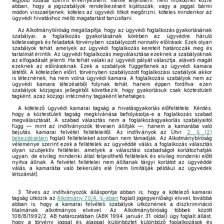
legjobb tudása szerint érvényesíteni, illetve teljesíteni; nem működhet közre
abban, hogy a jogszabályok rendelkezéseit kijátsszák, vagy a joggal bármi
módon visszaéljenek; köteles az ügyvédi titkot megőrizni; köteles mindenkor az
ügyvédi hivatáshoz méltó magatartást tanúsítani.
Az Alkotmánybíróság megállapítja, hogy az ügyvédi foglalkozás gyakorlásának
szabályai, a foglalkozás gyakorlásának körében az ügyvédre háruló
kötelességek és feladatok törvényben szabályozott normatív előírások. Ezek olyan
szabályok tehát, amelyek az ügyvédi foglalkozás kereteit határozzák meg és
tartalmát érintik. Az ügyvédi foglalkozás megválasztása ezeknek a szabályoknak
az elfogadását jelenti. Ha tehát valaki az ügyvédi pályát választja, aláveti magát
ezeknek az előírásoknak. Ezek a szabályok függetlenek az ügyvédi kamara
lététől. A kötelezően előírt, törvényben szabályozott foglalkozási szabályok akkor
is léteznének, ha nem volna ügyvédi kamara. A foglalkozási szabályok nem az
ügyvédi kamara létezéséből folynak tehát, hanem éppen fordítva: ezen
szabályok közjogias jellegéből következik, hogy gyakorlásuk csak köztestületi
tagként, azaz közjogi intézmény tagjaként lehetséges.
A kötelező ügyvédi kamarai tagság a hivatásgyakorlás előfeltétele. Kérdés,
hogy a köztestületi tagság megkívánása befolyásolja-e a foglalkozás szabad
megválasztását. A szabad választás nem a foglalkozásgyakorlás szabályaitól
függ — mint az indítványozók tévesen állítják —, hanem a kamarába való
bejutás, kamarai felvétel feltételeitől. Az indítványok az Ütvr.
2. § (2)
bekezdésében
foglalt feltételeket azonban nem támadják. Az Alkotmánybíróság
véleménye szerint ezek a feltételek az ügyvéddé válás, a foglalkozás választás
olyan szubjektív feltételei, amelyek a választási szabadságot korlátozhatják
ugyan, de elvileg mindenki által teljesíthető feltételek és elvileg mindenki előtt
nyitva állnak. A felvétel feltételei nem állítanak tárgyi korlátot az ügyvéddé
válás, a kamarába való bekerülés elé (nem limitálják például az ügyvédek
létszámát).
3. Téves az indítványozók álláspontja abban is, hogy a kötelező kamarai
tagság ütközik az
Alkotmány 70/A. §-ában
foglalt jogegyenlőségi elvvel, továbbá
abban is, hogy a kamarai felvételi szabályok ütköznének a diszkrimináció
tilalmának alkotmányos elvével. Az Alkotmánybíróság többek között
108/B/1992/2. AB határozatában (ABK 1994. január, 31. oldal) úgy foglalt állást,
hogy a törvény joggal és alappal különböztet különböző foglalkozások és