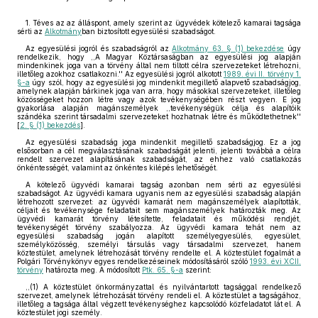
1. Téves az az álláspont, amely szerint az ügyvédek kötelező kamarai tagsága
sérti az
Alkotmány
ban biztosított egyesülési szabadságot.
Az egyesülési jogról és szabadságról az
Alkotmány 63. § (1) bekezdése
úgy
rendelkezik, hogy ,,A Magyar Köztársaságban az egyesülési jog alapján
mindenkinek joga van a törvény által nem tiltott célra szervezeteket létrehozni,
illetőleg azokhoz csatlakozni.'' Az egyesülési jogról alkotott
1989. évi II. törvény 1.
§-a
úgy szól, hogy az egyesülési jog mindenkit megillető alapvető szabadságjog,
amelynek alapján bárkinek joga van arra, hogy másokkal szervezeteket, illetőleg
közösségeket hozzon létre vagy azok tevékenységében részt vegyen. E jog
gyakorlása alapján magánszemélyek ,,tevékenységük célja és alapítóik
szándéka szerint társadalmi szervezeteket hozhatnak létre és működtethetnek''
[
2. § (1) bekezdés
].
Az egyesülési szabadság joga mindenkit megillető szabadságjog. Ez a jog
elsősorban a cél megválasztásának szabadságát jelenti, jelenti továbbá a célra
rendelt szervezet alapításának szabadságát, az ehhez való csatlakozás
önkéntességét, valamint az önkéntes kilépés lehetőségét.
A kötelező ügyvédi kamarai tagság azonban nem sérti az egyesülési
szabadságot. Az ügyvédi kamara ugyanis nem az egyesülési szabadság alapján
létrehozott szervezet: az ügyvédi kamarát nem magánszemélyek alapították,
céljait és tevékenysége feladatait sem magánszemélyek határozták meg. Az
ügyvédi kamarát törvény létesítette, feladatait és működési rendjét,
tevékenységét törvény szabályozza. Az ügyvédi kamara tehát nem az
egyesülési szabadság jogán alapított személyegyesülés, egyesület,
személyközösség, személyi társulás vagy társadalmi szervezet, hanem
köztestület, amelynek létrehozását törvény rendelte el. A köztestület fogalmát a
Polgári Törvénykönyv egyes rendelkezéseinek módosításáról szóló
1993. évi XCII.
törvény
határozta meg. A módosított
Ptk. 65. §-a
szerint:
,,(1) A köztestület önkormányzattal és nyilvántartott tagsággal rendelkező
szervezet, amelynek létrehozását törvény rendeli el. A köztestület a tagságához,
illetőleg a tagsága által végzett tevékenységhez kapcsolódó közfeladatot lát el. A
köztestület jogi személy.