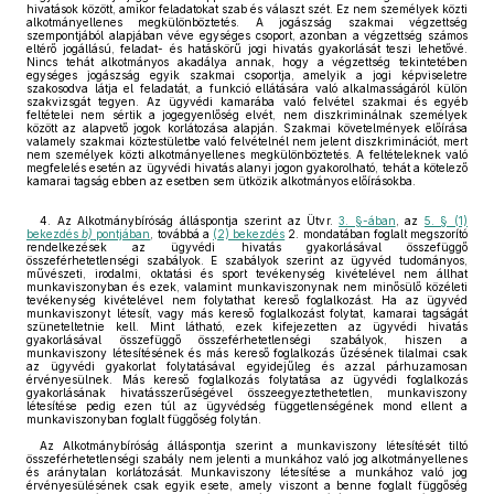
hivatások között, amikor feladatokat szab és választ szét. Ez nem személyek közti
alkotmányellenes megkülönböztetés. A jogászság szakmai végzettség
szempontjából alapjában véve egységes csoport, azonban a végzettség számos
eltérő jogállású, feladat- és hatáskörű jogi hivatás gyakorlását teszi lehetővé.
Nincs tehát alkotmányos akadálya annak, hogy a végzettség tekintetében
egységes jogászság egyik szakmai csoportja, amelyik a jogi képviseletre
szakosodva látja el feladatát, a funkció ellátására való alkalmasságáról külön
szakvizsgát tegyen. Az ügyvédi kamarába való felvétel szakmai és egyéb
feltételei nem sértik a jogegyenlőség elvét, nem diszkriminálnak személyek
között az alapvető jogok korlátozása alapján. Szakmai követelmények előírása
valamely szakmai köztestületbe való felvételnél nem jelent diszkriminációt, mert
nem személyek közti alkotmányellenes megkülönböztetés. A feltételeknek való
megfelelés esetén az ügyvédi hivatás alanyi jogon gyakorolható, tehát a kötelező
kamarai tagság ebben az esetben sem ütközik alkotmányos előírásokba.
4. Az Alkotmánybíróság álláspontja szerint az Ütvr.
3. §-ában
, az
5. § (1)
bekezdés
b)
pontjában
, továbbá a
(2) bekezdés
2. mondatában foglalt megszorító
rendelkezések az ügyvédi hivatás gyakorlásával összefüggő
összeférhetetlenségi szabályok. E szabályok szerint az ügyvéd tudományos,
művészeti, irodalmi, oktatási és sport tevékenység kivételével nem állhat
munkaviszonyban és ezek, valamint munkaviszonynak nem minősülő közéleti
tevékenység kivételével nem folytathat kereső foglalkozást. Ha az ügyvéd
munkaviszonyt létesít, vagy más kereső foglalkozást folytat, kamarai tagságát
szüneteltetnie kell. Mint látható, ezek kifejezetten az ügyvédi hivatás
gyakorlásával összefüggő összeférhetetlenségi szabályok, hiszen a
munkaviszony létesítésének és más kereső foglalkozás űzésének tilalmai csak
az ügyvédi gyakorlat folytatásával egyidejűleg és azzal párhuzamosan
érvényesülnek. Más kereső foglalkozás folytatása az ügyvédi foglalkozás
gyakorlásának hivatásszerűségével összeegyeztethetetlen, munkaviszony
létesítése pedig ezen túl az ügyvédség függetlenségének mond ellent a
munkaviszonyban foglalt függőség folytán.
Az Alkotmánybíróság álláspontja szerint a munkaviszony létesítését tiltó
összeférhetetlenségi szabály nem jelenti a munkához való jog alkotmányellenes
és aránytalan korlátozását. Munkaviszony létesítése a munkához való jog
érvényesülésének csak egyik esete, amely viszont a benne foglalt függőség