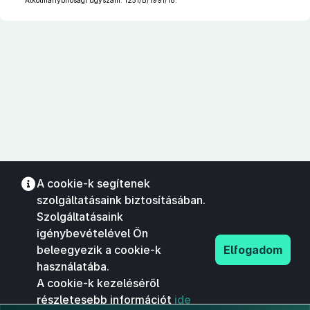
Alkotmánybírósági ügyszám: 1251/B/1991/18.
A cookie-k segítenek
szolgáltatásaink biztosításában.
Szolgáltatásaink
igénybevételével Ön
beleegyezik a cookie-k
Elfogadom
használatába.
A cookie-k kezeléséről
részletesebb információt
ide