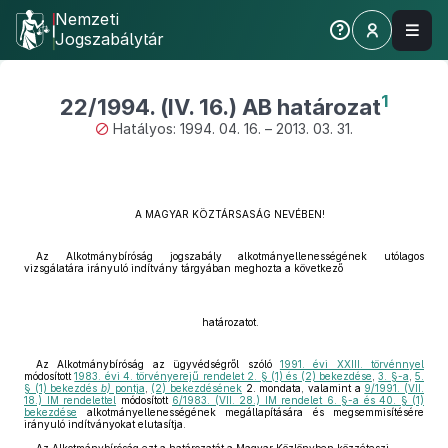
Nemzeti
Jogszabálytár
1
22/1994. (IV. 16.) AB határozat
Hatályos: 1994. 04. 16. – 2013. 03. 31.
A MAGYAR KÖZTÁRSASÁG NEVÉBEN!
Az Alkotmánybíróság jogszabály alkotmányellenességének utólagos
vizsgálatára irányuló indítvány tárgyában meghozta a következő
határozatot.
Az Alkotmánybíróság az ügyvédségről szóló
1991. évi XXIII. törvénnyel
módosított
1983. évi 4. törvényerejű rendelet 2. § (1) és (2) bekezdése
,
3. §-a
,
5.
§ (1) bekezdés
b)
pontja
,
(2) bekezdésének
2. mondata, valamint a
9/1991. (VII.
18.) IM rendelettel
módosított
6/1983. (VII. 28.) IM rendelet 6. §-a és 40. § (1)
bekezdése
alkotmányellenességének megállapítására és megsemmisítésére
irányuló indítványokat elutasítja.