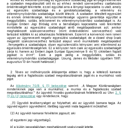
Amikor az Alkotmánybíróság az egyesülési szabadság joga lényeges elemének
a szabadon megválasztott célt és az ehhez rendelt szervezethez csatlakozás
önkéntességét tekintette, ezzel egyúttal arra a lényegi kapcsolatra is utalt, amely
az egyesülés szabadsága és a gondolatszabadság, a vélemény és
véleménynyilvánítás szabadsága között létezik. A szabadon létesített egyesület
és ennek önkéntessége, kényszermentessége ugyanis garantálja egyúttal a
meggyőződés, szólás, lelkiismeret és véleménynyilvánítási szabadságot is. Az
Európai Emberi Jogi Bíróság erre a bensőséges kapcsolatra való tekintettel
minősítette az egyesülési szabadságot sértő megállapodásnak azt, amikor
meghatározott szakszervezethez (mint érdekvédelmi szervezethez) való
tartozást kötötték ki az alkalmazás feltételének. Eszerint a konvenció nem ismeri
ugyan az úgynevezett negatív egyesülési szabadságot, de a closed shop (csak
megjelölt szakszervezethez tartozást alapul vevő munkáltatói megállapodás)
,,fenyegetés a szabadságra, olyan egzisztenciális kényszer, ami ellentmond az
egyesülés önkéntességének. Ez a kényszer nem csak az egyesülés szabadságát
zárja ki, hanem az Emberi Jogok Európai Egyezménye 9. és 10. cikkében foglalt
jogokat is érint''. Ezek a jogok pedig a meggyőződés, szólás és
véleménynyilvánítás szabadságjogai. (Joung, James és Webster ügyében 1981.
augusztus 13-án hozott határozat.)
2. Téves az indítványozók álláspontja abban is, hogy a kötelező kamarai
tagság sérti a foglalkozás szabad megválasztásának jogát és a munkához való
jogot.
Az
Alkotmány 70/B. § (1) bekezdése
szerint: ,,A Magyar Köztársaságban
mindenkinek joga van a munkához, a munka és a foglalkozás szabad
megválasztásához.'' Az ügyvédi hivatás gyakorlásának feltételeiről az Ütvr.
2. §
(1) és (2) bekezdése
úgy rendelkezik, hogy:
,,(1) Ügyvédi tevékenységet az folytathat, aki az ügyvédi kamara tagja. Az
ügyvéd egyéni ügyvédként, illetőleg ügyvédi iroda tagjaként működhet.
(2) Az ügyvédi kamarai felvételre jogosult, aki
a)
egyetemi jogi végzettségű,
b)
a külön jogszabályban meghatározott szakvizsgát letette,