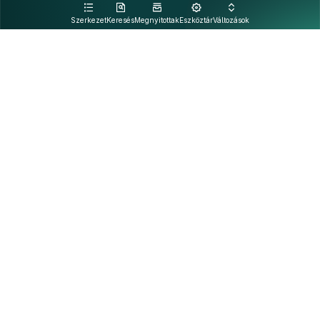
kattintva olvashat.
Szerkezet
Keresés
Megnyitottak
Eszköztár
Változások
Kapcsolat
Felhasználási feltételek
PDF
Akadálymentesítési nyilatkozat
Adatkezelési tájékoztató