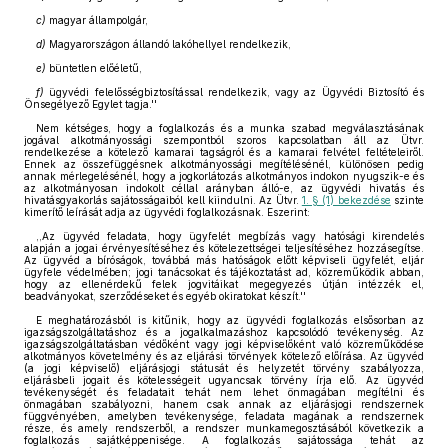
c)
magyar állampolgár,
d)
Magyarországon állandó lakóhellyel rendelkezik,
e)
büntetlen előéletű,
f)
ügyvédi felelősségbiztosítással rendelkezik, vagy az Ügyvédi Biztosító és
Önsegélyező Egylet tagja.''
Nem kétséges, hogy a foglalkozás és a munka szabad megválasztásának
jogával alkotmányossági szempontból szoros kapcsolatban áll az Ütvr.
rendelkezése a kötelező kamarai tagságról és a kamarai felvétel feltételeiről.
Ennek az összefüggésnek alkotmányossági megítélésénél, különösen pedig
annak mérlegelésénél, hogy a jogkorlátozás alkotmányos indokon nyugszik-e és
az alkotmányosan indokolt céllal arányban álló-e, az ügyvédi hivatás és
hivatásgyakorlás sajátosságaiból kell kiindulni. Az Ütvr.
1. § (1) bekezdése
szinte
kimerítő leírását adja az ügyvédi foglalkozásnak. Eszerint:
,,Az ügyvéd feladata, hogy ügyfelét megbízás vagy hatósági kirendelés
alapján a jogai érvényesítéséhez és kötelezettségei teljesítéséhez hozzásegítse.
Az ügyvéd a bíróságok, továbbá más hatóságok előtt képviseli ügyfelét, eljár
ügyfele védelmében; jogi tanácsokat és tájékoztatást ad, közreműködik abban,
hogy az ellenérdekű felek jogvitáikat megegyezés útján intézzék el,
beadványokat, szerződéseket és egyéb okiratokat készít.''
E meghatározásból is kitűnik, hogy az ügyvédi foglalkozás elsősorban az
igazságszolgáltatáshoz és a jogalkalmazáshoz kapcsolódó tevékenység. Az
igazságszolgáltatásban védőként vagy jogi képviselőként való közreműködése
alkotmányos követelmény és az eljárási törvények kötelező előírása. Az ügyvéd
(a jogi képviselő) eljárásjogi státusát és helyzetét törvény szabályozza,
eljárásbeli jogait és kötelességeit ugyancsak törvény írja elő. Az ügyvéd
tevékenységét és feladatait tehát nem lehet önmagában megítélni és
önmagában szabályozni, hanem csak annak az eljárásjogi rendszernek
függvényében, amelyben tevékenysége, feladata magának a rendszernek
része, és amely rendszerből, a rendszer munkamegosztásából következik a
foglalkozás sajátképpenisége. A foglalkozás sajátossága tehát az