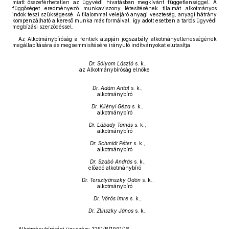
miatt összeférhetetlen az ügyvédi hivatásban megkívánt függetlenséggel. A
függőséget eredményező munkaviszony létesítésének tilalmát alkotmányos
indok teszi szükségessé. A tilalommal velejáró anyagi veszteség, anyagi hátrány
kompenzálható a kereső munka más formáival, így adott esetben a tartós ügyvédi
megbízási szerződéssel.
Az Alkotmánybíróság a fentiek alapján jogszabály alkotmányellenességének
megállapítására és megsemmisítésére irányuló indítványokat elutasítja.
Dr. Sólyom László
s. k.,
az Alkotmánybíróság elnöke
Dr. Ádám Antal
s. k.,
alkotmánybíró
Dr. Kilényi Géza
s. k.,
alkotmánybíró
Dr. Lábady Tamás
s. k.,
alkotmánybíró
Dr. Schmidt Péter
s. k.,
alkotmánybíró
Dr. Szabó András
s. k.,
előadó alkotmánybíró
Dr. Tersztyánszky Ödön
s. k.,
alkotmánybíró
Dr. Vörös Imre
s. k.,
Dr. Zlinszky János
s. k.,