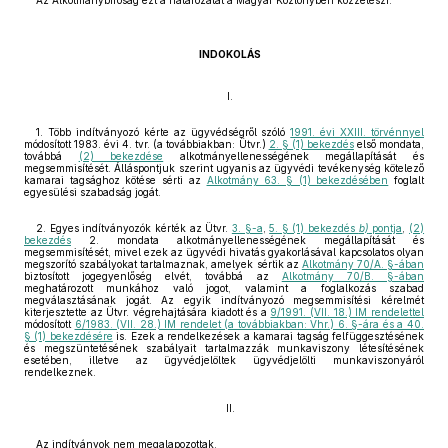
Az Alkotmánybíróság ezt a határozatát a Magyar Közlönyben közzéteszi.
INDOKOLÁS
I.
1. Több indítványozó kérte az ügyvédségről szóló
1991. évi XXIII. törvénnyel
módosított 1983. évi 4. tvr. (a továbbiakban: Ütvr.)
2. § (1) bekezdés
első mondata,
továbbá
(2) bekezdése
alkotmányellenességének megállapítását és
megsemmisítését. Álláspontjuk szerint ugyanis az ügyvédi tevékenység kötelező
kamarai tagsághoz kötése sérti az
Alkotmány 63. § (1) bekezdésében
foglalt
egyesülési szabadság jogát.
2. Egyes indítványozók kérték az Ütvr.
3. §-a
,
5. § (1) bekezdés
b)
pontja
,
(2)
bekezdés
2. mondata alkotmányellenességének megállapítását és
megsemmisítését, mivel ezek az ügyvédi hivatás gyakorlásával kapcsolatos olyan
megszorító szabályokat tartalmaznak, amelyek sértik az
Alkotmány 70/A. §-ában
biztosított jogegyenlőség elvét, továbbá az
Alkotmány 70/B. §-ában
meghatározott munkához való jogot, valamint a foglalkozás szabad
megválasztásának jogát. Az egyik indítványozó megsemmisítési kérelmét
kiterjesztette az Ütvr. végrehajtására kiadott és a
9/1991. (VII. 18.) IM rendelettel
módosított
6/1983. (VII. 28.) IM rendelet (a továbbiakban: Vhr.) 6. §-ára és a 40.
§ (1) bekezdésére
is. Ezek a rendelkezések a kamarai tagság felfüggesztésének
és megszüntetésének szabályait tartalmazzák munkaviszony létesítésének
esetében, illetve az ügyvédjelöltek ügyvédjelölti munkaviszonyáról
rendelkeznek.
II.
Az indítványok nem megalapozottak.