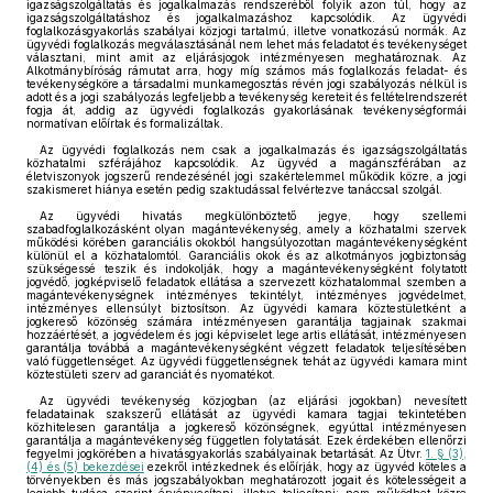
igazságszolgáltatás és jogalkalmazás rendszeréből folyik azon túl, hogy az
igazságszolgáltatáshoz és jogalkalmazáshoz kapcsolódik. Az ügyvédi
foglalkozásgyakorlás szabályai közjogi tartalmú, illetve vonatkozású normák. Az
ügyvédi foglalkozás megválasztásánál nem lehet más feladatot és tevékenységet
választani, mint amit az eljárásjogok intézményesen meghatároznak. Az
Alkotmánybíróság rámutat arra, hogy míg számos más foglalkozás feladat- és
tevékenységköre a társadalmi munkamegosztás révén jogi szabályozás nélkül is
adott és a jogi szabályozás legfeljebb a tevékenység kereteit és feltételrendszerét
fogja át, addig az ügyvédi foglalkozás gyakorlásának tevékenységformái
normatívan előírtak és formalizáltak.
Az ügyvédi foglalkozás nem csak a jogalkalmazás és igazságszolgáltatás
közhatalmi szférájához kapcsolódik. Az ügyvéd a magánszférában az
életviszonyok jogszerű rendezésénél jogi szakértelemmel működik közre, a jogi
szakismeret hiánya esetén pedig szaktudással felvértezve tanáccsal szolgál.
Az ügyvédi hivatás megkülönböztető jegye, hogy szellemi
szabadfoglalkozásként olyan magántevékenység, amely a közhatalmi szervek
működési körében garanciális okokból hangsúlyozottan magántevékenységként
különül el a közhatalomtól. Garanciális okok és az alkotmányos jogbiztonság
szükségessé teszik és indokolják, hogy a magántevékenységként folytatott
jogvédő, jogképviselő feladatok ellátása a szervezett közhatalommal szemben a
magántevékenységnek intézményes tekintélyt, intézményes jogvédelmet,
intézményes ellensúlyt biztosítson. Az ügyvédi kamara köztestületként a
jogkereső közönség számára intézményesen garantálja tagjainak szakmai
hozzáértését, a jogvédelem és jogi képviselet lege artis ellátását, intézményesen
garantálja továbbá a magántevékenységként végzett feladatok teljesítésében
való függetlenséget. Az ügyvédi függetlenségnek tehát az ügyvédi kamara mint
köztestületi szerv ad garanciát és nyomatékot.
Az ügyvédi tevékenység közjogban (az eljárási jogokban) nevesített
feladatainak szakszerű ellátását az ügyvédi kamara tagjai tekintetében
közhitelesen garantálja a jogkereső közönségnek, egyúttal intézményesen
garantálja a magántevékenység független folytatását. Ezek érdekében ellenőrzi
fegyelmi jogkörében a hivatásgyakorlás szabályainak betartását. Az Ütvr.
1. § (3),
(4) és (5) bekezdései
ezekről intézkednek és előírják, hogy az ügyvéd köteles a
törvényekben és más jogszabályokban meghatározott jogait és kötelességeit a