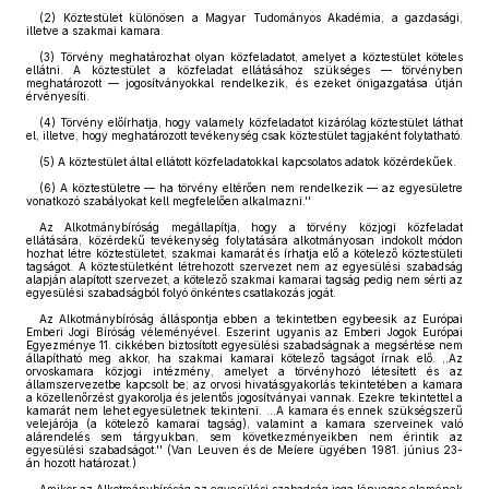
(2) Köztestület különösen a Magyar Tudományos Akadémia, a gazdasági,
illetve a szakmai kamara.
(3) Törvény meghatározhat olyan közfeladatot, amelyet a köztestület köteles
ellátni. A köztestület a közfeladat ellátásához szükséges — törvényben
meghatározott — jogosítványokkal rendelkezik, és ezeket önigazgatása útján
érvényesíti.
(4) Törvény előírhatja, hogy valamely közfeladatot kizárólag köztestület láthat
el, illetve, hogy meghatározott tevékenység csak köztestület tagjaként folytatható.
(5) A köztestület által ellátott közfeladatokkal kapcsolatos adatok közérdekűek.
(6) A köztestületre — ha törvény eltérően nem rendelkezik — az egyesületre
vonatkozó szabályokat kell megfelelően alkalmazni.''
Az Alkotmánybíróság megállapítja, hogy a törvény közjogi közfeladat
ellátására, közérdekű tevékenység folytatására alkotmányosan indokolt módon
hozhat létre köztestületet, szakmai kamarát és írhatja elő a kötelező köztestületi
tagságot. A köztestületként létrehozott szervezet nem az egyesülési szabadság
alapján alapított szervezet, a kötelező szakmai kamarai tagság pedig nem sérti az
egyesülési szabadságból folyó önkéntes csatlakozás jogát.
Az Alkotmánybíróság álláspontja ebben a tekintetben egybeesik az Európai
Emberi Jogi Bíróság véleményével. Eszerint ugyanis az Emberi Jogok Európai
Egyezménye 11. cikkében biztosított egyesülési szabadságnak a megsértése nem
állapítható meg akkor, ha szakmai kamarai kötelező tagságot írnak elő. ,,Az
orvoskamara közjogi intézmény, amelyet a törvényhozó létesített és az
államszervezetbe kapcsolt be; az orvosi hivatásgyakorlás tekintetében a kamara
a közellenőrzést gyakorolja és jelentős jogosítványai vannak. Ezekre tekintettel a
kamarát nem lehet egyesületnek tekinteni. ...A kamara és ennek szükségszerű
velejárója (a kötelező kamarai tagság), valamint a kamara szerveinek való
alárendelés sem tárgyukban, sem következményeikben nem érintik az
egyesülési szabadságot.'' (Van Leuven és de Meíere ügyében 1981. június 23-
án hozott határozat.)