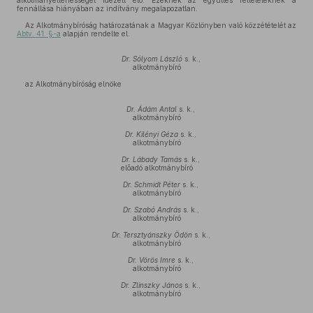
alkotmányellenességet idézett elő. Ezeknek az együttes feltételeknek a
fennállása hiányában az indítvány megalapozatlan.
Az Alkotmánybíróság határozatának a Magyar Közlönyben való közzétételét az
Abtv. 41. §-a
alapján rendelte el.
Dr. Sólyom László
s. k.,
alkotmánybíró
az Alkotmánybíróság elnöke
Dr. Ádám Antal
s. k.,
alkotmánybíró
Dr. Kilényi Géza
s. k.,
alkotmánybíró
Dr. Lábady Tamás
s. k.,
előadó alkotmánybíró
Dr. Schmidt Péter
s. k.,
alkotmánybíró
Dr. Szabó András
s. k.,
alkotmánybíró
Dr. Tersztyánszky Ödön
s. k.,
alkotmánybíró
Dr. Vörös Imre
s. k.,
alkotmánybíró
Dr. Zlinszky János
s. k.,
alkotmánybíró