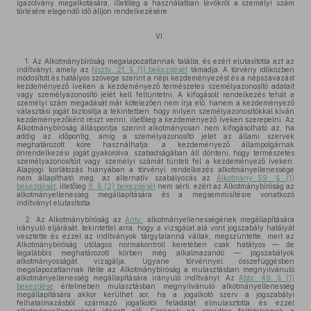
igazolvány megalkotására, illetőleg a használatban lévőkről a személyi szám
törlésére elegendő idő álljon rendelkezésére.
VI.
1. Az Alkotmánybíróság megalapozatlannak találta, és ezért elutasította azt az
indítványt, amely az
Nsztv. 21. § (1) bekezdését
támadja. A törvény időközben
módosított és hatályos szövege szerint a népi kezdeményezést és a népszavazást
kezdeményező íveken a kezdeményező természetes személyazonosító adatait
vagy személyazonosító jelét kell feltüntetni. A kifogásolt rendelkezés tehát a
személyi szám megadását már kötelezően nem írja elő, hanem a kezdeményező
választási jogát biztosítja a tekintetben, hogy milyen személyazonosítókkal kíván
kezdeményezőként részt venni, illetőleg a kezdeményező íveken szerepelni. Az
Alkotmánybíróság álláspontja szerint alkotmányosan nem kifogásolható az, ha
addig az időpontig, amíg a személyazonosító jelet az állami szervek
meghatározott köre használhatja, a kezdeményező állampolgárnak
önrendelkezési jogát gyakorolva, szabadságában áll dönteni, hogy természetes
személyazonosítóit vagy személyi számát tünteti fel a kezdeményező íveken.
Alapjogi korlátozás hiányában a törvényi rendelkezés alkotmányellenessége
nem állapítható meg, az alternatív szabályozás az
Alkotmány 59. § (1)
bekezdését
, illetőleg
8. § (2) bekezdését
nem sérti, ezért az Alkotmánybíróság az
alkotmányellenesség megállapítására és a megsemmisítésre vonatkozó
indítványt elutasította.
2. Az Alkotmánybíróság az
Antv.
alkotmányellenességének megállapítására
irányuló eljárását, tekintettel arra, hogy a vizsgálat alá vont jogszabály hatályát
vesztette és ezzel az indítványok tárgytalanná váltak, megszüntette, mert az
Alkotmánybíróság utólagos normakontroll keretében csak hatályos — de
legalábbis meghatározott körben még alkalmazandó — jogszabályok
alkotmányosságát vizsgálja. Ugyane törvénnyel összefüggésben
megalapozatlannak ítélte az Alkotmánybíróság a mulasztásban megnyilvánuló
alkotmányellenesség megállapítására irányuló indítványt. Az
Abtv. 49. § (1)
bekezdése
értelmében mulasztásban megnyilvánuló alkotmányellenesség
megállapítására akkor kerülhet sor, ha a jogalkotó szerv a jogszabályi
felhatalmazásból származó jogalkotói feladatát elmulasztotta és ezzel