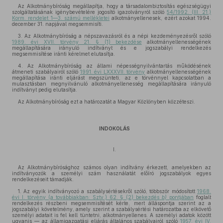
Az Alkotmánybíróság megállapítja, hogy a társadalombiztosítás egészségügyi
szolgáltatásának igénybevételére jogosító igazolványról szóló
54/1992. (III. 21.)
Korm. rendelet 1—3. számú mellékletei
alkotmányellenesek, ezért azokat 1994.
december 31. napjával megsemmisíti.
3. Az Alkotmánybíróság a népszavazásról és a népi kezdeményezésről szóló
1989. évi XVII. törvény 21. § (1) bekezdése
alkotmányellenességének
megállapítására irányuló indítványt és e jogszabályi rendelkezés
megsemmisítése iránti kérelmet elutasítja.
4. Az Alkotmánybíróság az állami népességnyilvántartás működésének
átmeneti szabályairól szóló
1991. évi LXXXVII. törvény
alkotmányellenességének
megállapítása iránti eljárást megszünteti, az e törvénnyel kapcsolatban a
mulasztásban megnyilvánuló alkotmányellenesség megállapítására irányuló
indítványt pedig elutasítja.
Az Alkotmánybíróság ezt a határozatát a Magyar Közlönyben közzéteszi.
INDOKOLÁS
I.
Az Alkotmánybírósághoz számos olyan indítvány érkezett, amelyekben az
indítványozók a személyi szám használatát előíró jogszabályok egyes
rendelkezéseit támadják.
1. Az egyik indítványozó a szabálysértésekről szóló, többször módosított
1968.
évi I. törvény (a továbbiakban: Sztv.) 62. § (2) bekezdés
b)
pontjában
foglalt
rendelkezés részbeni megsemmisítését kérte, mert álláspontja szerint az a
jogszabályi követelmény, amely szerint a szabálysértési határozatba az elkövető
személyi adatait is fel kell tüntetni, alkotmányellenes. A személyi adatok között
ugyanis — az államigazgatási eljárás általános szabályairól szóló
1957. évi IV.