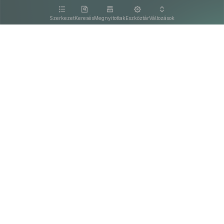
kattintva olvashat.
Szerkezet
Keresés
Megnyitottak
Eszköztár
Változások
Kapcsolat
Felhasználási feltételek
PDF
Akadálymentesítési nyilatkozat
Adatkezelési tájékoztató