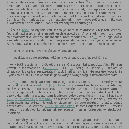
a törvényhozó alkotmányosan nem is élhetett volna. Az univerzális személyi
szám ugyanis lényegénél fogva ellentétes az információs önrendelkezési joggal,
ezért az Alkotmánnyal csakis az a törvényi szabályozás egyeztethető össze,
amely a korlátozott használat mellett is tartalmaz megfelelő szabályozási és
ellenőrzési garanciákat. A személyi szám tehát természetéből adódóan közvetlen
és jelentős korlátozása az alapjognak, így bevezetéséhez, illetőleg
alkalmazásához feltétlenül törvényi szabályozás szükséges.
Ám az
Antv.
hatályban volt szabálya nem is tekinthető kifejezett törvényi
felhatalmazásnak a sérelmezett rendeletalkotásra. Attól eltekintve, hogy ilyen
felhatalmazást a törvény kimondottan nem tartalmazott, az
R.
-rel a jogalkotó a
személyi szám használatát új minőségbe és alapvetően új környezetbe helyezte.
A személyi számot kötelezően tartalmazó BI ugyanis hármas funkciót tölt be:
— eszköze a házi(gyermek)orvos választásnak;
— eszköze az egészségügyi ellátásra való jogosultság igazolásának;
— végül alapja a működtetők és az Országos Egészségbiztosítási Pénztár
közötti elszámolásnak (
R. 1. §
). Az
R.
pedig a személyi számot a
társadalombiztosítás egészségügyi szolgáltatásának igénybevételére jogosító és
ilyen széleskörű funkciót betöltő igazolvány érvényességi alkotó elemévé tette.
Az
R.
konstrukciójával szemben a jogalkotói érvelés szerint a szabályozásra
felhatalmazást adó
Antv. 7. § (3) bekezdése
szerint — hasonlóan a jelenleg
hatályos törvényi rendelkezéshez — a személyi számot a népességnyilvántartó
szervek egymás közötti kapcsolatukban, valamint a részükre adatot szolgáltató
szervekkel való kapcsolatukban kizárólag belső azonosítóként használhatják. A
7. § (2) bekezdés
c)
pontjának
az a rendelkezése, hogy a személyi számot az
állampolgár az érintett társadalombiztosítási és egészségügyi ellátást végző
szerveknek — a törvény
2. sz. mellékletében
felsorolt eljárásokban — köteles
megadni, az alapjogi korlátozásnak egy egészen más minőségét és konstrukcióját
jelentette.
A kormány tehát nem kapott, de alkotmányosan nem is kaphatott
felhatalmazást arra, hogy a BI kötelező tartalmává tegye a személyi számot. A
korábbi törvényi kötelezés ugyanis egy kommunikációs viszonyt feltételezett az