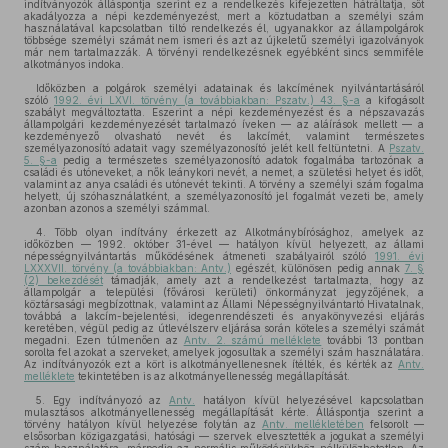
indítványozók álláspontja szerint ez a rendelkezés kifejezetten hátráltatja, sőt
akadályozza a népi kezdeményezést, mert a köztudatban a személyi szám
használatával kapcsolatban tiltó rendelkezés él, ugyanakkor az állampolgárok
többsége személyi számát nem ismeri és azt az újkeletű személyi igazolványok
már nem tartalmazzák. A törvényi rendelkezésnek egyébként sincs semmiféle
alkotmányos indoka.
Időközben a polgárok személyi adatainak és lakcímének nyilvántartásáról
szóló
1992. évi LXVI. törvény (a továbbiakban: Pszatv.) 43. §-a
a kifogásolt
szabályt megváltoztatta. Eszerint a népi kezdeményezést és a népszavazás
állampolgári kezdeményezését tartalmazó íveken — az aláírások mellett — a
kezdeményező olvasható nevét és lakcímét, valamint természetes
személyazonosító adatait vagy személyazonosító jelét kell feltüntetni. A
Pszatv.
5. §-a
pedig a természetes személyazonosító adatok fogalmába tartozónak a
családi és utóneveket, a nők leánykori nevét, a nemet, a születési helyet és időt,
valamint az anya családi és utónevét tekinti. A törvény a személyi szám fogalma
helyett, új szóhasználatként, a személyazonosító jel fogalmát vezeti be, amely
azonban azonos a személyi számmal.
4. Több olyan indítvány érkezett az Alkotmánybírósághoz, amelyek az
időközben — 1992. október 31-ével — hatályon kívül helyezett, az állami
népességnyilvántartás működésének átmeneti szabályairól szóló
1991. évi
LXXXVII. törvény (a továbbiakban: Antv.)
egészét, különösen pedig annak
7. §
(2) bekezdését
támadják, amely azt a rendelkezést tartalmazta, hogy az
állampolgár a települési (fővárosi kerületi) önkormányzat jegyzőjének, a
köztársasági megbízottnak, valamint az Állami Népességnyilvántartó Hivatalnak,
továbbá a lakcím-bejelentési, idegenrendészeti és anyakönyvezési eljárás
keretében, végül pedig az útlevélszerv eljárása során köteles a személyi számát
megadni. Ezen túlmenően az
Antv. 2. számú melléklete
további 13 pontban
sorolta fel azokat a szerveket, amelyek jogosultak a személyi szám használatára.
Az indítványozók ezt a kört is alkotmányellenesnek ítélték, és kérték az
Antv.
melléklete
tekintetében is az alkotmányellenesség megállapítását.
5. Egy indítványozó az
Antv.
hatályon kívül helyezésével kapcsolatban
mulasztásos alkotmányellenesség megállapítását kérte. Álláspontja szerint a
törvény hatályon kívül helyezése folytán az
Antv. mellékletében
felsorolt —
elsősorban közigazgatási, hatósági — szervek elvesztették a jogukat a személyi