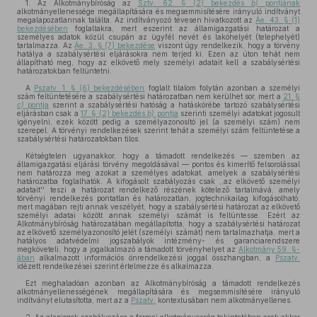
1. Az Alkotmánybíróság az
Sztv. 62. § (2) bekezdés
b)
pontjának
alkotmányellenessége megállapítására és megsemmisítésére irányuló indítványt
megalapozatlannak találta. Az indítványozó tévesen hivatkozott az
Áe. 43. § (1)
bekezdésében
foglaltakra, mert eszerint az államigazgatási határozat a
személyes adatok közül csupán az ügyfél nevét és lakóhelyét (telephelyét)
tartalmazza. Az
Áe. 3. § (7) bekezdése
viszont úgy rendelkezik, hogy a törvény
hatálya a szabálysértési eljárásokra nem terjed ki. Ezen az úton tehát nem
állapítható meg, hogy az elkövető mely személyi adatait kell a szabálysértési
határozatokban feltüntetni.
A
Pszatv. 1. § (6) bekezdésében
foglalt tilalom folytán azonban a személyi
szám feltüntetésére a szabálysértési határozatban nem kerülhet sor, mert a
21. §
c)
pontja
szerint a szabálysértési hatóság a hatáskörébe tartozó szabálysértési
eljárásban csak a
17. § (2) bekezdés
b)
pontja
szerinti személyi adatokat jogosult
igényelni, ezek között pedig a személyazonosító jel (a személyi szám) nem
szerepel. A törvényi rendelkezések szerint tehát a személyi szám feltüntetése a
szabálysértési határozatokban tilos.
Kétségtelen ugyanakkor, hogy a támadott rendelkezés — szemben az
államigazgatási eljárási törvény megoldásával — pontos és kimerítő felsorolással
nem határozza meg azokat a személyes adatokat, amelyek a szabálysértési
határozatba foglalhatók. A kifogásolt szabályozás csak ,,az elkövető személyi
adatait'' teszi a határozat rendelkező részének kötelező tartalmává, amely
törvényi rendelkezés pontatlan és határozatlan, jogtechnikailag kifogásolható,
mert magában rejti annak veszélyét, hogy a szabálysértési határozat az elkövető
személyi adatai között annak személyi számát is feltüntesse. Ezért az
Alkotmánybíróság határozatában megállapította, hogy a szabálysértési határozat
az elkövető személyazonosító jelét (személyi számát) nem tartalmazhatja, mert a
hatályos adatvédelmi jogszabályok intézmény- és garanciarendszere
megköveteli, hogy a jogalkalmazó a támadott törvényhelyet az
Alkotmány 59. §-
ában
alkalmazott információs önrendelkezési joggal összhangban, a
Pszatv.
idézett rendelkezései szerint értelmezze és alkalmazza.
Ezt meghaladóan azonban az Alkotmánybíróság a támadott rendelkezés
alkotmányellenességének megállapítására és megsemmisítésére irányuló
indítványt elutasította, mert az a
Pszatv.
kontextusában nem alkotmányellenes.