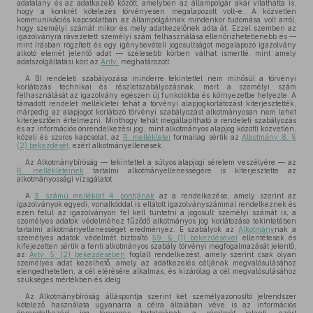
adatalany és az adatkezelő között, amelyben az állampolgár akár vitathatta is,
hogy a konkrét kötelezés törvényesen megalapozott volt-e. A közvetlen
kommunikációs kapcsolatban az állampolgárnak mindenkor tudomása volt arról,
hogy személyi számát mikor és mely adatkezelőnek adta át. Ezzel szemben az
igazolványra rávezetett személyi szám felhasználása ellenőrizhetetlenebb és —
mint írásban rögzített és egy igénybevételi jogosultságot megalapozó igazolvány
alkotó elemét jelentő adat — szélesebb körben válhat ismertté, mint amely
adatszolgáltatási kört az
Antv.
meghatározott.
A BI rendeleti szabályozása minderre tekintettel nem minősül a törvényi
korlátozás technikai és részletszabályozásnak, mert a személyi szám
felhasználását az igazolvány egészen új funkciókba és környezetbe helyezte. A
támadott rendelet mellékletei tehát a törvényi alapjogkorlátozást kiterjesztették,
márpedig az alapjogot korlátozó törvényi szabályozást alkotmányosan nem lehet
kiterjesztően értelmezni. Minthogy tehát megállapítható a rendeleti szabályozás
és az információs önrendelkezési jog, mint alkotmányos alapjog közötti közvetlen,
közeli és szoros kapcsolat, az
R. mellékletei
formailag sértik az
Alkotmány 8. §
(2) bekezdését
, ezért alkotmányellenesek.
Az Alkotmánybíróság — tekintettel a súlyos alapjogi sérelem veszélyére — az
R. mellékleteinek
tartalmi alkotmányellenességére is kiterjesztette az
alkotmányossági vizsgálatot.
A
3. számú melléklet 4. pontjának
az a rendelkezése, amely szerint az
igazolványok egyedi, vonalkóddal is ellátott igazolványszámmal rendelkeznek és
ezen felül az igazolványon fel kell tüntetni a jogosult személyi számát is, a
személyes adatok védelméhez fűződő alkotmányos jog korlátozása tekintetében
tartalmi alkotmányellenességet eredményez. E szabályok az
Alkotmány
nak a
személyes adatok védelmét biztosító
59. § (1) bekezdésével
ellentétesek és
kifejezetten sértik a fenti alkotmányos szabály törvényi megfogalmazását jelentő,
az
Avtv. 5. (2) bekezdésében
foglalt rendelkezést, amely szerint csak olyan
személyes adat kezelhető, amely az adatkezelés céljának megvalósulásához
elengedhetetlen, a cél elérésére alkalmas, és kizárólag a cél megvalósulásához
szükséges mértékben és ideig.
Az Alkotmánybíróság álláspontja szerint két személyazonosító jelrendszer
kötelező használata ugyanarra a célra általában véve is az információs