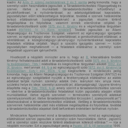
kiadni. Az
Antv. 2. számú mellékletének 2. és 3. pontja
pedig kimondta, hogy a
személyi szám használatára jogosultak: a Társadalombiztosítási Főigazgatóság és
szervei, illetve a munkáltató (társadalombiztosítási kifizetőhely) a
járulékfizetéssel, a nyilvántartással, az adatszolgáltatással kapcsolatos,
jogszabályban előírt kötelezettségük teljesítése, továbbá e szervek hatáskörébe
tartozó ellátásoknak (szolgáltatásoknak) a jogosultak részére történő
megállapítása és folyósítása, valamint ennek ellenőrzése céljából [a
társadalombiztosításról szóló
1975. évi II. törvény
és a végrehajtása tárgyában
kiadott
89/1990. (V. 1.) Korm. rendelet
]. További jogosultak: az Állami
Népességügyi és Tisztiorvosi Szolgálat, valamint az egészségügyi igazgatás
szervei, az egészségügyi alap- és szakellátással, a gondozóhálózati ellátással, a
vérellátással, a közegészségügyi-járványügyi nyilvántartásokkal kapcsolatos
feladataik ellátása céljából. Végül a szociális igazgatás szervei — külön
jogszabályban meghatározott — a feladataik ellátásához a személyi szám
megadását ugyancsak igényelhetik.
Hivatkozott a népjóléti miniszter arra is, hogy az
R.
kibocsátására további
törvényi felhatalmazást adott a társadalombiztosításról szóló
1975. évi II. törvény
(a továbbiakban: Tbtv.)
módosítása és kiegészítése tárgyában alkotott
1992. évi
IX. törvény
, mert annak
44. §-a
az egészségügyről szóló
1972. évi II. törvényt (a
továbbiakban: Eütv.) egy 90/A. §-sal
kiegészítette, e rendelkezés pedig
kimondja, hogy az Állami Népegészségügyi és Tisztiorvosi Szolgálat (ÁNTSZ) és
az egészségügyi szolgáltatást nyújtók a tevékenységük ellátásához az alábbi
adatokat tartják nyilván: személyi adatok (név, leánykori név, anyja neve,
születési helye és ideje, személyi azonosító jel, állampolgárság). Ugyane törvény
állapította meg a
Tbtv. 119/E. §-át
, amely szerint a társadalombiztosítási szervek
— ideértve a társadalombiztosítási feladatokat külön jogszabály alapján ellátó
munkáltatókat, illetve egyéb szerveket — természetes személyről adatokat
személyazonosító jel, illetve társadalombiztosítási törzsszám (,,szakazonosító jel'')
alkalmazásával a társadalombiztosítási ellátások, illetőleg a társadalombiztosítás
szerveinek hatáskörébe utalt más ellátások megállapítása és folyósítása, továbbá
a társadalombiztosítási alapokat illető befizetések érdekében tarthatnak nyilván.
Mindezekre figyelemmel mind a társadalombiztosítás, mind az egészségügyi
ellátóhálózat szervei jogosultak a személyi szám használatára, illetve ,,jogszerű
volt a személyi szám részükre történő átadásának kötelező előírása.'' — írja a
népjóléti miniszter. Ezt a jogosultságot pedig a
Pszatv. 37. § (4) bekezdése
1995.