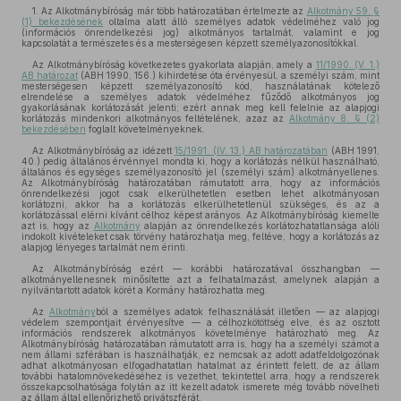
1. Az Alkotmánybíróság már több határozatában értelmezte az
Alkotmány 59. §
(1) bekezdésének
oltalma alatt álló személyes adatok védelméhez való jog
(információs önrendelkezési jog) alkotmányos tartalmát, valamint e jog
kapcsolatát a természetes és a mesterségesen képzett személyazonosítókkal.
Az Alkotmánybíróság következetes gyakorlata alapján, amely a
11/1990. (V. 1.)
AB határozat
(ABH 1990, 156.) kihirdetése óta érvényesül, a személyi szám, mint
mesterségesen képzett személyazonosító kód, használatának kötelező
elrendelése a személyes adatok védelméhez fűződő alkotmányos jog
gyakorlásának korlátozását jelenti; ezért annak meg kell felelnie az alapjogi
korlátozás mindenkori alkotmányos feltételének, azaz az
Alkotmány 8. § (2)
bekezdésében
foglalt követelményeknek.
Az Alkotmánybíróság az idézett
15/1991. (IV. 13.) AB határozatában
(ABH 1991,
40.) pedig általános érvénnyel mondta ki, hogy a korlátozás nélkül használható,
általános és egységes személyazonosító jel (személyi szám) alkotmányellenes.
Az Alkotmánybíróság határozatában rámutatott arra, hogy az információs
önrendelkezési jogot csak elkerülhetetlen esetben lehet alkotmányosan
korlátozni, akkor ha a korlátozás elkerülhetetlenül szükséges, és az a
korlátozással elérni kívánt célhoz képest arányos. Az Alkotmánybíróság kiemelte
azt is, hogy az
Alkotmány
alapján az önrendelkezés korlátozhatatlansága alóli
indokolt kivételeket csak törvény határozhatja meg, feltéve, hogy a korlátozás az
alapjog lényeges tartalmát nem érinti.
Az Alkotmánybíróság ezért — korábbi határozatával összhangban —
alkotmányellenesnek minősítette azt a felhatalmazást, amelynek alapján a
nyilvántartott adatok körét a Kormány határozhatta meg.
Az
Alkotmány
ból a személyes adatok felhasználását illetően — az alapjogi
védelem szempontjait érvényesítve — a célhozkötöttség elve, és az osztott
információs rendszerek alkotmányos követelménye határozható meg. Az
Alkotmánybíróság határozatában rámutatott arra is, hogy ha a személyi számot a
nem állami szférában is használhatják, ez nemcsak az adott adatfeldolgozónak
adhat alkotmányosan elfogadhatatlan hatalmat az érintett felett, de az állam
további hatalomnövekedéséhez is vezethet, tekintettel arra, hogy a rendszerek
összekapcsolhatósága folytán az itt kezelt adatok ismerete még tovább növelheti
az állam által ellenőrizhető privátszférát.