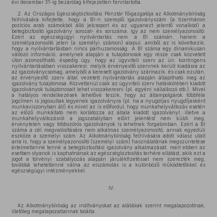
évi december 31-ig bezárólag kifejezetten fenntartotta.
2. Az Országos Egészségbiztosítási Pénztár főigazgatója az Alkotmánybíróság
felhívására kifejtette, hogy a BI-n szereplő igazolványszám (a tizenhárom
pozíciós arab számokból álló jelcsoport és az ugyanezt jelentő vonalkód) a
betegbiztosító igazolvány sorozat- és sorszáma, így az nem személyazonosító.
Ezért az egészségügyi nyilvántartás nem a BI számán, hanem a
személyazonosító jelen (a személyi számon) alapul, amiből az is következik,
hogy a nyilvántartásban nincs párhuzamosság. A BI száma egy dinamikusan
változó információ, amelynek alapján a tulajdonosok egy része csak közvetett
úton azonosítható, éspedig úgy, hogy az ügyviteli szerv az ún. kontingens
nyilvántartásában visszakeresi: melyik érvényesítő szervnek került kiadásra az
az igazolványcsomag, amelyből a keresett igazolvány származik, és csak ezután,
az érvényesítő szerv által vezetett nyilvántartás alapján állapítható meg az
igazolvány tulajdonosa. Közvetlenül csak az ügyviteli szerv hatáskörében kiadott
igazolványok tulajdonosait lehet visszakeresni (pl. egyéni vállalkozó stb.). Mivel
a hatályos rendelkezések lehetővé teszik, hogy az állampolgárok többféle
jogcímen is jogosultak legyenek igazolványra (pl. ha a nyugdíjas nyugdíjasként
munkaviszonyban áll) és mivel az is előfordul, hogy munkahelyváltozás esetén
az előző munkáltató nem korlátozza az általa kiadott igazolványt, illetve a
munkahelyváltozásról a jogszabályban előírt jelentést nem küldi meg,
érvénytelen vagy többszörös igazolványok is lehetnek forgalomban. Ezért a BI
száma a cél megvalósítására nem alkalmas személyazonosító, annak egyedüli
eszköze a személyi szám. Az Alkotmánybíróság felhívására adott válasz utalt
arra is, hogy a személyazonosító (személyi szám) használatának megszüntetése
értelmetlenné tenné a betegbiztosítási igazolvány alkalmazását, mert ebben az
esetben olyanok is kaphatnának az egészségbiztosítás terhére ellátást, akik ezt a
jogot a törvényi szabályozás alapján járulékfizetéssel nem szerezték meg,
továbbá lehetetlenné válna az elszámolás is a különböző működtetőkkel és
egészségügyi intézményekkel.
IV.
Az Alkotmánybíróság az indítványokat az alábbiak szerint megalapozottnak,
illetőleg megalapozatlannak találta.