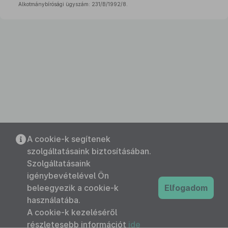
Alkotmánybírósági ügyszám: 231/B/1992/8.
A cookie-k segítenek
szolgáltatásaink biztosításában.
Szolgáltatásaink
igénybevételével Ön
beleegyezik a cookie-k
Elfogadom
használatába.
A cookie-k kezeléséről
részletesebb információt
ide