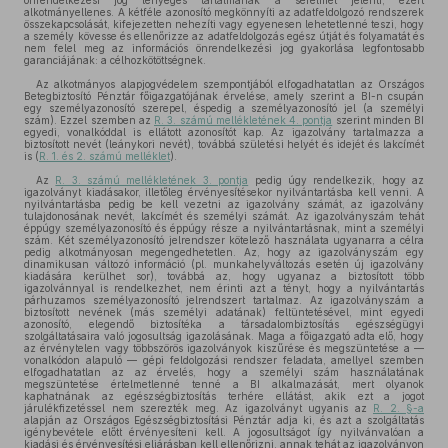
önrendelkezési jog lényeges tartalmának a sérelmét jelenti, ezért
alkotmányellenes. A kétféle azonosító megkönnyíti az adatfeldolgozó rendszerek
összekapcsolását, kifejezetten nehezíti vagy egyenesen lehetetlenné teszi, hogy
a személy kövesse és ellenőrizze az adatfeldolgozás egész útját és folyamatát és
nem felel meg az információs önrendelkezési jog gyakorlása legfontosabb
garanciájának: a célhozkötöttségnek.
Az alkotmányos alapjogvédelem szempontjából elfogadhatatlan az Országos
Betegbiztosító Pénztár főigazgatójának érvelése, amely szerint a BI-n csupán
egy személyazonosító szerepel, éspedig a személyazonosító jel (a személyi
szám). Ezzel szemben az
R. 3. számú mellékletének 4. pontja
szerint minden BI
egyedi, vonalkóddal is ellátott azonosítót kap. Az igazolvány tartalmazza a
biztosított nevét (leánykori nevét), továbbá születési helyét és idejét és lakcímét
is (
R. 1. és 2. számú melléklet
).
Az
R. 3. számú mellékletének 3. pontja
pedig úgy rendelkezik, hogy az
igazolványt kiadásakor, illetőleg érvényesítésekor nyilvántartásba kell venni. A
nyilvántartásba pedig be kell vezetni az igazolvány számát, az igazolvány
tulajdonosának nevét, lakcímét és személyi számát. Az igazolványszám tehát
éppúgy személyazonosító és éppúgy része a nyilvántartásnak, mint a személyi
szám. Két személyazonosító jelrendszer kötelező használata ugyanarra a célra
pedig alkotmányosan megengedhetetlen. Az, hogy az igazolványszám egy
dinamikusan változó információ (pl. munkahelyváltozás esetén új igazolvány
kiadására kerülhet sor), továbbá az, hogy ugyanaz a biztosított több
igazolvánnyal is rendelkezhet, nem érinti azt a tényt, hogy a nyilvántartás
párhuzamos személyazonosító jelrendszert tartalmaz. Az igazolványszám a
biztosított nevének (más személyi adatának) feltüntetésével, mint egyedi
azonosító, elegendő biztosítéka a társadalombiztosítás egészségügyi
szolgáltatásaira való jogosultság igazolásának. Maga a főigazgató adta elő, hogy
az érvénytelen vagy többszörös igazolványok kiszűrése és megszüntetése a —
vonalkódon alapuló — gépi feldolgozási rendszer feladata, amellyel szemben
elfogadhatatlan az az érvelés, hogy a személyi szám használatának
megszüntetése értelmetlenné tenné a BI alkalmazását, mert olyanok
kaphatnának az egészségbiztosítás terhére ellátást, akik ezt a jogot
járulékfizetéssel nem szerezték meg. Az igazolványt ugyanis az
R. 2. §-a
alapján az Országos Egészségbiztosítási Pénztár adja ki, és azt a szolgáltatás
igénybevétele előtt érvényesíteni kell. A jogosultságot így nyilvánvalóan a
kiadási és érvényesítési eljárásban kell ellenőrizni, annak tehát az igazolványon