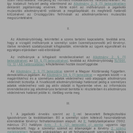
szám használatára, márpedig az normális működésükhöz nélkülözhetetlen. Az
így kialakult helyzet pedig ellentmond az
Alkotmány 2. § (1) bekezdésében
deklarált jogállamiság elvének. Kérte ezért az indítványozó a jogalkotói
mulasztás alkotmánysértő voltának a megállapítását, és megfelelő határidő
kitűzésével az Országgyűlés felhívását az alkotmányellenes mulasztás
megszüntetésére.
II.
Az Alkotmánybíróság, tekintettel a szoros tartalmi kapcsolatra, továbbá arra,
hogy a vizsgált indítványok a személyi szám (személyazonosító jel) törvényi,
illetve rendeleti szabályozását kifogásolták, elrendelte az ügyek egyesítését és
egységes eljárásban való elbírálását.
Az indítványok a kifogásolt rendelkezéseket az
Alkotmány 2. § (1)
bekezdésével
, az
59. § (1) bekezdésével
, továbbá az Alkotmánybíróság
15/1991.
(IV. 13.) AB határozatában
kifejtettekkel hozták összefüggésbe.
Az
Alkotmány 2. § (1) bekezdése
szerint a Magyar Köztársaság független,
demokratikus jogállam. Az
Alkotmány 59. § (1) bekezdése
— egyebek között — a
magántitokhoz és a személyes adatok védelméhez való alapjogok alkotmányos
védelmét biztosítja. A hivatkozott alkotmánybírósági határozat pedig a személyes
adatok védelméhez való jog aktív oldalát is figyelembe véve, az információs
önrendelkezési jog alkotmányos tartalmát bontotta ki részleteiben és alkotmányos
védelmének határait jelölte ki, illetőleg vonta meg.
III.
1. A jogalkotói érvelés szerint az
R.
-rel bevezetett Betegbiztosítási
Igazolványon (a továbbiakban: BI) a személyi szám kötelező használatának
elrendelése törvényi felhatalmazáson alapult. Az
R.
hatálybalépésekor (1992.
március 21.) hatályos
Antv. 7. § (2) bekezdés
c)
pontja
ugyanis úgy
rendelkezett, hogy a személyi számot az állampolgár a törvény
2. számú
mellékletében
felsorolt eljárásokban az ott felhatalmazott szerveknek köteles