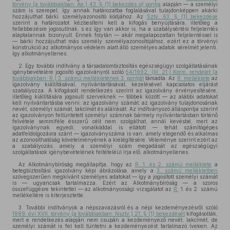
törvény (a továbbiakban: Áe.) 43. § (1) bekezdés
a)
pontja
alapján — a személyi
szám is szerepel, így annak határozatba foglalásával tulajdonképpen akárki
hozzájuthat bárki személyazonosító kódjához. Az
Sztv. 63. § (1) bekezdése
szerint a határozatot kézbesíteni kell a kifogás benyújtására, illetőleg a
fellebbezésre jogosultnak, s ez így van akkor is, ha a szabálysértési feljelentés
alaptalannak bizonyult. Ennek folytán — akár megalapozatlan feljelentéssel is
— bárki hozzájuthat más személy személyazonosítójához, ezért ez a törvényi
konstrukció az alkotmányos védelem alatt álló személyes adatok sérelmét jelenti,
így alkotmányellenes.
2. Egy további indítvány a társadalombiztosítás egészségügyi szolgáltatásának
igénybevételére jogosító igazolványról szóló
54/1992. (III. 21.) Korm. rendelet (a
továbbiakban: R.) 3. számú mellékletének 3. pontját
támadta. Az
R. melléklete
az
igazolvány kiállításával, nyilvántartásával, kezelésével kapcsolatos eljárást
szabályozza. A kifogásolt rendelkezés szerint az igazolvány érvényesítésére,
illetőleg kiállítására jogosult szerveknek — többek között — az alábbi adatokat
kell nyilvántartásba venni: az igazolvány számát, az igazolvány tulajdonosának
nevét, személyi számát, lakcímét és aláírását. Az indítványozó álláspontja szerint
az igazolványon feltüntetett személyi számnak bármely nyilvántartásban történő
felvétele semmiféle ésszerű célt nem szolgálhat, annál kevésbé, mert az
igazolványnak egyedi, vonalkóddal is ellátott — tehát számítógépes
adatfeldolgozásra szánt — igazolványszáma is van, amely elegendő és alkalmas
az azonosíthatóság követelményének a kielégítésére. Véleménye szerint ezért az
a szabályozás, amely a személyi szám megadását az egészségügyi
szolgáltatások igénybevételének feltételéül írja elő, alkotmányellenes.
Az Alkotmánybíróság megállapítja, hogy az
R. 1. és 2. számú melléklete
a
betegbiztosítási igazolvány képi ábrázolása, amely a
3. számú mellékletben
szövegszerűen megkívánt személyes adatokat — így a jogosított személyi számát
is — ugyancsak tartalmazza. Ezért az Alkotmánybíróság — a szoros
összefüggésre tekintettel — az alkotmányossági vizsgálatot az
R.
1. és 2. számú
mellékeltére is kiterjesztette.
3. További indítványok a népszavazásról és a népi kezdeményezésről szóló
1989. évi XVII. törvény (a továbbiakban: Nsztv.) 21. § (1) bekezdését
kifogásolták,
mert e rendelkezés alapján nem csupán a kezdeményező nevét, lakcímét, de
személyi számát is fel kell tüntetni a kezdeményezést tartalmazó íveken. Az