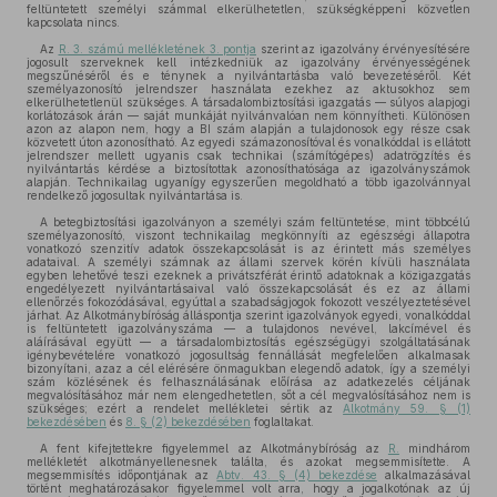
feltüntetett személyi számmal elkerülhetetlen, szükségképpeni közvetlen
kapcsolata nincs.
Az
R. 3. számú mellékletének 3. pontja
szerint az igazolvány érvényesítésére
jogosult szerveknek kell intézkedniük az igazolvány érvényességének
megszűnéséről és e ténynek a nyilvántartásba való bevezetéséről. Két
személyazonosító jelrendszer használata ezekhez az aktusokhoz sem
elkerülhetetlenül szükséges. A társadalombiztosítási igazgatás — súlyos alapjogi
korlátozások árán — saját munkáját nyilvánvalóan nem könnyítheti. Különösen
azon az alapon nem, hogy a BI szám alapján a tulajdonosok egy része csak
közvetett úton azonosítható. Az egyedi számazonosítóval és vonalkóddal is ellátott
jelrendszer mellett ugyanis csak technikai (számítógépes) adatrögzítés és
nyilvántartás kérdése a biztosítottak azonosíthatósága az igazolványszámok
alapján. Technikailag ugyanígy egyszerűen megoldható a több igazolvánnyal
rendelkező jogosultak nyilvántartása is.
A betegbiztosítási igazolványon a személyi szám feltüntetése, mint többcélú
személyazonosító, viszont technikailag megkönnyíti az egészségi állapotra
vonatkozó szenzitív adatok összekapcsolását is az érintett más személyes
adataival. A személyi számnak az állami szervek körén kívüli használata
egyben lehetővé teszi ezeknek a privátszférát érintő adatoknak a közigazgatás
engedélyezett nyilvántartásaival való összekapcsolását és ez az állami
ellenőrzés fokozódásával, egyúttal a szabadságjogok fokozott veszélyeztetésével
járhat. Az Alkotmánybíróság álláspontja szerint igazolványok egyedi, vonalkóddal
is feltüntetett igazolványszáma — a tulajdonos nevével, lakcímével és
aláírásával együtt — a társadalombiztosítás egészségügyi szolgáltatásának
igénybevételére vonatkozó jogosultság fennállását megfelelően alkalmasak
bizonyítani, azaz a cél elérésére önmagukban elegendő adatok, így a személyi
szám közlésének és felhasználásának előírása az adatkezelés céljának
megvalósításához már nem elengedhetetlen, sőt a cél megvalósításához nem is
szükséges; ezért a rendelet mellékletei sértik az
Alkotmány 59. § (1)
bekezdésében
és
8. § (2) bekezdésében
foglaltakat.
A fent kifejtettekre figyelemmel az Alkotmánybíróság az
R.
mindhárom
mellékletét alkotmányellenesnek találta, és azokat megsemmisítette. A
megsemmisítés időpontjának az
Abtv. 43. § (4) bekezdése
alkalmazásával
történt meghatározásakor figyelemmel volt arra, hogy a jogalkotónak az új