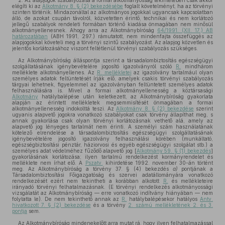
2. Az alapjogok szabályozása a formai alkotmányosság tekintetében csak akkor
elégíti ki az
Alkotmány 8. § (2) bekezdésébe
foglalt követelményt, ha az törvényi
szinten történik. Mindazonáltal az alkotmányos jogokkal ugyancsak kapcsolatban
álló, de azokat csupán távolról, közvetetten érintő, technikai és nem korlátozó
jellegű szabályok rendeleti formában történő kiadása önmagában nem minősül
alkotmányellenesnek. Ahogy arra az Alkotmánybíróság
64/1991. (XII. 17.) AB
határozatában
(ABH 1991, 297.) rámutatott, nem mindenfajta összefüggés az
alapjogokkal követeli meg a törvényi szintű szabályozást. Az alapjog közvetlen és
jelentős korlátozásához viszont feltétlenül törvényi szabályozás szükséges.
Az Alkotmánybíróság álláspontja szerint a társadalombiztosítás egészségügyi
szolgáltatásának igénybevételére jogosító igazolványról szóló
R.
mindhárom
melléklete alkotmányellenes. Az
R. mellékletei
az igazolvány tartalmául olyan
személyes adatok feltüntetését írják elő, amelyek csakis törvényi szabályozás
tárgyai lehetnek, figyelemmel az igazolványban feltüntetett személyes adatok
felhasználására is. Mivel a formai alkotmányellenesség a köztársasági
Alkotmány
hatálybalépése után keletkezett, az Alkotmánybíróság gyakorlata
alapján az érintett mellékletek megsemmisítését önmagában a formai
alkotmányellenesség indokolttá teszi. Az
Alkotmány 8. § (2) bekezdése
szerint
ugyanis alapvető jogokra vonatkozó szabályokat csak törvény állapíthat meg, s
annak gyakorlása csak olyan törvényi korlátozásnak vethető alá, amely az
alapvető jog lényeges tartalmát nem érinti. A személyi szám használatának
kötelező elrendelése a társadalombiztosítás egészségügyi szolgáltatásának
igénybevételére jogosító igazolvány felhasználási körében (munkáltató,
egészségbiztosítási pénztár, háziorvosi és egyéb egészségügyi szolgálat stb.) a
személyes adat védelméhez fűződő alapvető jog [
Alkotmány 59. § (1) bekezdés
]
gyakorlásának korlátozása; ilyen tartalmú rendelkezést kormányrendelet és
melléklete nem írhat elő. A
Pszatv.
kihirdetése 1992. november 30-án történt
meg. Az Alkotmánybíróság a törvény 37. § (4) bekezdés
a)
pontjának a
Társadalombiztosítási Főigazgatóság és szervei adatállományára vonatkozó
rendelkezését ezért nem tekintheti a korábban alkotott
R.
és mellékleteire
irányadó törvényi felhatalmazásnak. (E törvényi rendelkezés alkotmányossági
vizsgálatát az Alkotmánybíróság — erre vonatkozó indítvány hiányában — nem
folytatta le). De nem tekinthető annak az
R.
hatálybalépésekor hatályos
Antv.
hivatkozott 7. § (2) bekezdése
és a törvény
2. számú mellékletének 2. és 3.
pontja
sem.
Az Alkotmánybíróság mindenekelőtt arra mutat rá, hogy ilyen felhatalmazással