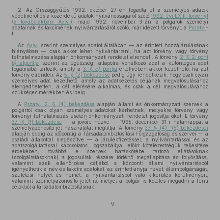
2. Az Országgyűlés 1992. október 27-én fogadta el a személyes adatok
védelméről és a közérdekű adatok nyilvánosságáról szóló
1992. évi LXIII. törvényt
(a továbbiakban: Avtv.)
, majd 1992. november 3-án a polgárok személyi
adatainak és lakcímének nyilvántartásáról szóló, már idézett törvényt, a
Pszatv.
-
t.
Az
Avtv.
szerint személyes adatot általában — az érintett hozzájárulásának
hiányában — csak akkor lehet nyilvántartani, ha azt törvény vagy törvény
felhatalmazása alapján önkormányzati rendelet elrendeli. A törvény
2. § 2. pont
b)
alpontja
szerint az egészségi állapotra vonatkozó adat a különleges adat
fogalmába tartozik, amely a
3. §
c)
pontja
értelmében akkor kezelhető, ha azt
törvény elrendeli. Az
5. § (2) bekezdése
pedig úgy rendelkezik, hogy csak olyan
személyes adat kezelhető, amely az adatkezelés céljának megvalósulásához
elengedhetetlen, a cél elérésére alkalmas, és csak a cél megvalósulásához
szükséges mértékben és ideig.
A
Pszatv. 2. § (4) bekezdése
alapján állami és önkormányzati szervek a
polgártól csak olyan személyes adatokat kérhetnek, melyekre törvény vagy
törvényi felhatalmazás esetén önkormányzati rendelet jogosítja őket. E törvény
37. § (1) bekezdése
— a jövőre nézve — 1995. december 31-i határnappal a
személyazonosító jel használatát megtiltja. A törvény
37. § (4)—(5) bekezdései
alapján eddig az időpontig a Társadalombiztosítási Főigazgatóság és szervei — a
családi állapottal kiegészítve — a járulékfizetéssel, a nyilvántartással és az
adatszolgáltatással kapcsolatos, jogszabállyal előírt kötelezettségük teljesítése
érdekében, továbbá e szervek hatáskörébe tartozó ellátásoknak
(szolgáltatásoknak) a jogosultak részére történő megállapítása és folyósítása,
valamint ezek ellenőrzése céljából a központi állami nyilvántartásból
igényelhetik a név és lakcím adatokat, az érintett anyja nevét, állampolgárságát,
születési helyét és nemét, a nyilvántartásból való kikerülés körülményeit,
valamint személyazonosító jelét is, melyet a polgár is köteles megadni a fenti
célokból a társadalombiztosításnak.
V.