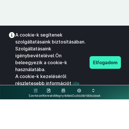
A cookie-k segítenek
szolgáltatásaink biztosításában.
Szolgáltatásaink
igénybevételével Ön
beleegyezik a cookie-k
Elfogadom
használatába.
A cookie-k kezeléséről
részletesebb információt
ide
kattintva olvashat.
Szerkezet
Keresés
Megnyitottak
Eszköztár
Változások