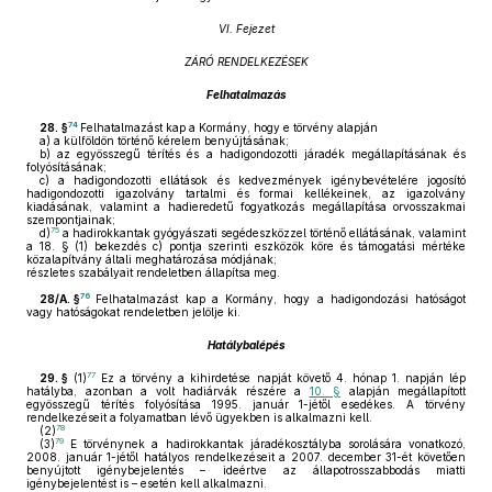
VI. Fejezet
ZÁRÓ RENDELKEZÉSEK
Felhatalmazás
74
28. §
Felhatalmazást kap a Kormány, hogy e törvény alapján
a)
a külföldön történő kérelem benyújtásának;
b)
az egyösszegű térítés és a hadigondozotti járadék megállapításának és
folyósításának;
c)
a hadigondozotti ellátások és kedvezmények igénybevételére jogosító
hadigondozotti igazolvány tartalmi és formai kellékeinek, az igazolvány
kiadásának, valamint a hadieredetű fogyatkozás megállapítása orvosszakmai
szempontjainak;
75
d)
a hadirokkantak gyógyászati segédeszközzel történő ellátásának, valamint
a 18. § (1) bekezdés c) pontja szerinti eszközök köre és támogatási mértéke
közalapítvány általi meghatározása módjának;
részletes szabályait rendeletben állapítsa meg.
76
28/A. §
Felhatalmazást kap a Kormány, hogy a hadigondozási hatóságot
vagy hatóságokat rendeletben jelölje ki.
Hatálybalépés
77
29. §
(1)
Ez a törvény a kihirdetése napját követő 4. hónap 1. napján lép
hatályba, azonban a volt hadiárvák részére a
10. §
alapján megállapított
egyösszegű térítés folyósítása 1995. január 1-jétől esedékes. A törvény
rendelkezéseit a folyamatban lévő ügyekben is alkalmazni kell.
78
(2)
79
(3)
E törvénynek a hadirokkantak járadékosztályba sorolására vonatkozó,
2008. január 1-jétől hatályos rendelkezéseit a 2007. december 31-ét követően
benyújtott igénybejelentés – ideértve az állapotrosszabbodás miatti
igénybejelentést is – esetén kell alkalmazni.