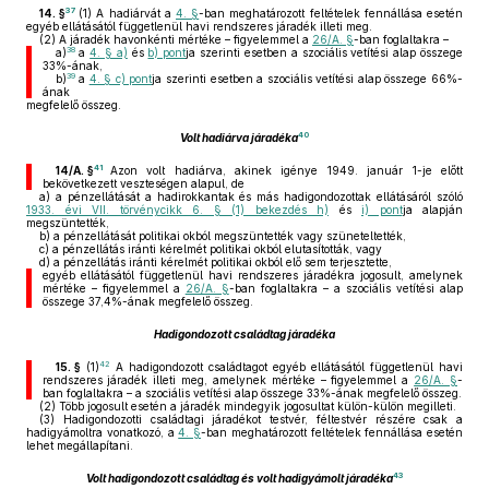
37
14. §
(1)
A hadiárvát a
4. §
-ban meghatározott feltételek fennállása esetén
egyéb ellátásától függetlenül havi rendszeres járadék illeti meg.
(2)
A járadék havonkénti mértéke – figyelemmel a
26/A. §
-ban foglaltakra –
38
a)
a
4. § a)
és
b) pont
ja szerinti esetben a szociális vetítési alap összege
33%-ának,
39
b)
a
4. § c) pont
ja szerinti esetben a szociális vetítési alap összege 66%-
ának
megfelelő összeg.
40
Volt hadiárva járadéka
41
14/A. §
Azon volt hadiárva, akinek igénye 1949. január 1-je előtt
bekövetkezett veszteségen alapul, de
a)
a pénzellátását a hadirokkantak és más hadigondozottak ellátásáról szóló
1933. évi VII. törvénycikk 6. § (1) bekezdés h)
és
i) pont
ja alapján
megszüntették,
b)
a pénzellátását politikai okból megszüntették vagy szüneteltették,
c)
a pénzellátás iránti kérelmét politikai okból elutasították, vagy
d)
a pénzellátás iránti kérelmét politikai okból elő sem terjesztette,
egyéb ellátásától függetlenül havi rendszeres járadékra jogosult, amelynek
mértéke – figyelemmel a
26/A. §
-ban foglaltakra – a szociális vetítési alap
összege 37,4%-ának megfelelő összeg.
Hadigondozott családtag járadéka
42
15. §
(1)
A hadigondozott családtagot egyéb ellátásától függetlenül havi
rendszeres járadék illeti meg, amelynek mértéke – figyelemmel a
26/A. §
-
ban foglaltakra – a szociális vetítési alap összege 33%-ának megfelelő összeg.
(2)
Több jogosult esetén a járadék mindegyik jogosultat külön-külön megilleti.
(3)
Hadigondozotti családtagi járadékot testvér, féltestvér részére csak a
hadigyámoltra vonatkozó, a
4. §
-ban meghatározott feltételek fennállása esetén
lehet megállapítani.
43
Volt hadigondozott családtag és volt hadigyámolt járadéka