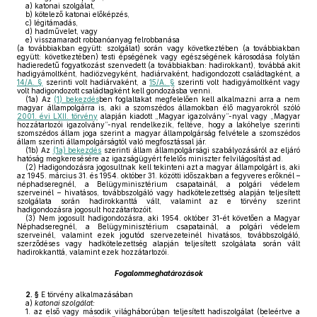
a)
katonai szolgálat,
b)
kötelező katonai előképzés,
c)
légitámadás,
d)
hadművelet, vagy
e)
visszamaradt robbanóanyag felrobbanása
(a továbbiakban együtt: szolgálat) során vagy következtében (a továbbiakban
együtt: következtében) testi épségének vagy egészségének károsodása folytán
hadieredetű fogyatkozást szenvedett (a továbbiakban: hadirokkant), továbbá akit
hadigyámoltként, hadiözvegyként, hadiárvaként, hadigondozott családtagként, a
14/A. §
szerinti volt hadiárvaként, a
15/A. §
szerinti volt hadigyámoltként vagy
volt hadigondozott családtagként kell gondozásba venni.
(1a)
Az
(1) bekezdés
ben foglaltakat megfelelően kell alkalmazni arra a nem
magyar állampolgárra is, aki a szomszédos államokban élő magyarokról szóló
2001. évi LXII. törvény
alapján kiadott „Magyar igazolvány”-nyal vagy „Magyar
hozzátartozói igazolvány”-nyal rendelkezik, feltéve, hogy a lakóhelye szerinti
szomszédos állam joga szerint a magyar állampolgárság felvétele a szomszédos
állam szerinti állampolgárságtól való megfosztással jár.
(1b)
Az
(1a) bekezdés
szerinti állam állampolgársági szabályozásáról az eljáró
hatóság megkeresésére az igazságügyért felelős miniszter felvilágosítást ad.
(2)
Hadigondozásra jogosultnak kell tekinteni azt a magyar állampolgárt is, aki
az 1945. március 31. és 1954. október 31. közötti időszakban a fegyveres erőknél –
néphadseregnél, a Belügyminisztérium csapatainál, a polgári védelem
szerveinél – hivatásos, továbbszolgáló vagy hadkötelezettség alapján teljesített
szolgálata során hadirokkanttá vált, valamint az e törvény szerint
hadigondozásra jogosult hozzátartozóit.
(3)
Nem jogosult hadigondozásra, aki 1954. október 31-ét követően a Magyar
Néphadseregnél, a Belügyminisztérium csapatainál, a polgári védelem
szerveinél, valamint ezek jogutód szervezeteinél hivatásos, továbbszolgáló,
szerződéses vagy hadkötelezettség alapján teljesített szolgálata során vált
hadirokkanttá, valamint ezek hozzátartozói.
Fogalommeghatározások
2. §
E törvény alkalmazásában
a)
katonai szolgálat:
1. az első vagy második világháborúban teljesített hadiszolgálat (beleértve a