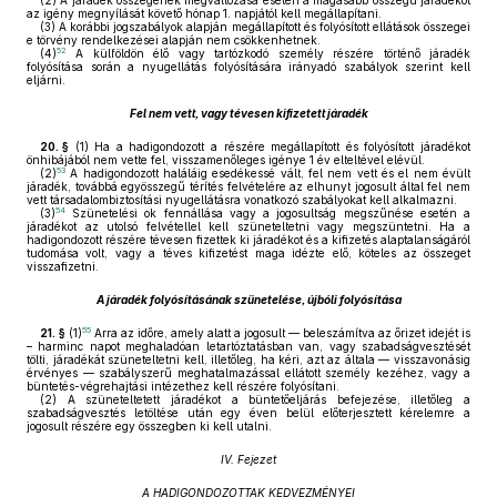
(2)
A járadék összegének megváltozása esetén a magasabb összegű járadékot
az igény megnyílását követő hónap 1. napjától kell megállapítani.
(3)
A korábbi jogszabályok alapján megállapított és folyósított ellátások összegei
e törvény rendelkezései alapján nem csökkenhetnek.
52
(4)
A külföldön élő vagy tartózkodó személy részére történő járadék
folyósítása során a nyugellátás folyósítására irányadó szabályok szerint kell
eljárni.
Fel nem vett, vagy tévesen kifizetett járadék
20. §
(1)
Ha a hadigondozott a részére megállapított és folyósított járadékot
önhibájából nem vette fel, visszamenőleges igénye 1 év elteltével elévül.
53
(2)
A hadigondozott haláláig esedékessé vált, fel nem vett és el nem évült
járadék, továbbá egyösszegű térítés felvételére az elhunyt jogosult által fel nem
vett társadalombiztosítási nyugellátásra vonatkozó szabályokat kell alkalmazni.
54
(3)
Szünetelési ok fennállása vagy a jogosultság megszűnése esetén a
járadékot az utolsó felvétellel kell szüneteltetni vagy megszüntetni. Ha a
hadigondozott részére tévesen fizettek ki járadékot és a kifizetés alaptalanságáról
tudomása volt, vagy a téves kifizetést maga idézte elő, köteles az összeget
visszafizetni.
A járadék folyósításának szünetelése, újbóli folyósítása
55
21. §
(1)
Arra az időre, amely alatt a jogosult — beleszámítva az őrizet idejét is
– harminc napot meghaladóan letartóztatásban van, vagy szabadságvesztését
tölti, járadékát szüneteltetni kell, illetőleg, ha kéri, azt az általa — visszavonásig
érvényes — szabályszerű meghatalmazással ellátott személy kezéhez, vagy a
büntetés-végrehajtási intézethez kell részére folyósítani.
(2)
A szüneteltetett járadékot a büntetőeljárás befejezése, illetőleg a
szabadságvesztés letöltése után egy éven belül előterjesztett kérelemre a
jogosult részére egy összegben ki kell utalni.
IV. Fejezet
A HADIGONDOZOTTAK KEDVEZMÉNYEI