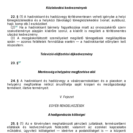
Közlekedési kedvezmények
22. §
(1)
A hadirokkant és hadiözvegy térítésmentesen veheti igénybe a helyi
tömegközlekedési és a helyközi (távolsági) tömegközlekedési (vonat, autóbusz,
hajó, komp stb.) eszközöket.
56
(2)
Ha a hadirokkant bármely fogyatkozása miatt az orvosszakértői szerv
szakvéleménye alapján kísérőre szorul, a kísérőt is megilleti a térítésmentes
utazási kedvezmény.
(3)
A mozgáskorlátozott személyeket megillető támogatások megállapítása
során — azonos feltételek fennállása esetén — a hadirokkantat előnyben kell
részesíteni.
Televízió előfizetési díjkedvezmény
57
23. §
Mentesség a helypénz megfizetése alól
24. §
A hadirokkant és hadiözvegy a vásárcsarnokokban és a piacokon a
helypénz megfizetése nélkül árusíthatja saját kisipari és mezőgazdasági
termékeit, illetve terményeit.
V. Fejezet
EGYÉB RENDELKEZÉSEK
A hadigondozás költségei
25. §
(1)
Az e törvényben meghatározott pénzbeli juttatások, természetbeni
ellátások és kedvezmények fedezetét, valamint az ezekkel kapcsolatos
működési, ügyviteli költségeket — ideértve a postaköltséget is — a központi