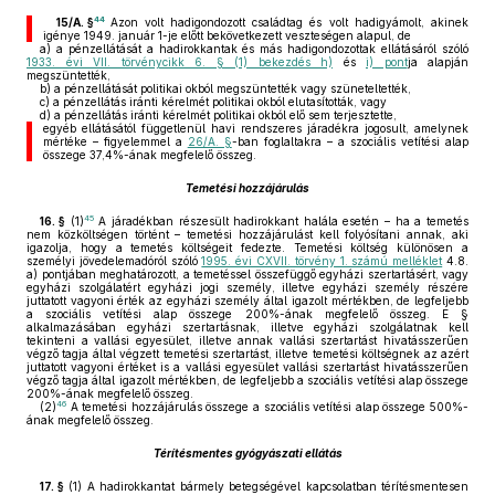
44
15/A. §
Azon volt hadigondozott családtag és volt hadigyámolt, akinek
igénye 1949. január 1-je előtt bekövetkezett veszteségen alapul, de
a)
a pénzellátását a hadirokkantak és más hadigondozottak ellátásáról szóló
1933. évi VII. törvénycikk 6. § (1) bekezdés h)
és
i) pont
ja alapján
megszüntették,
b)
a pénzellátását politikai okból megszüntették vagy szüneteltették,
c)
a pénzellátás iránti kérelmét politikai okból elutasították, vagy
d)
a pénzellátás iránti kérelmét politikai okból elő sem terjesztette,
egyéb ellátásától függetlenül havi rendszeres járadékra jogosult, amelynek
mértéke – figyelemmel a
26/A. §
-ban foglaltakra – a szociális vetítési alap
összege 37,4%-ának megfelelő összeg.
Temetési hozzájárulás
45
16. §
(1)
A járadékban részesült hadirokkant halála esetén – ha a temetés
nem közköltségen történt – temetési hozzájárulást kell folyósítani annak, aki
igazolja, hogy a temetés költségeit fedezte. Temetési költség különösen a
személyi jövedelemadóról szóló
1995. évi CXVII. törvény 1. számú melléklet
4.8.
a) pontjában meghatározott, a temetéssel összefüggő egyházi szertartásért, vagy
egyházi szolgálatért egyházi jogi személy, illetve egyházi személy részére
juttatott vagyoni érték az egyházi személy által igazolt mértékben, de legfeljebb
a szociális vetítési alap összege 200%-ának megfelelő összeg. E §
alkalmazásában egyházi szertartásnak, illetve egyházi szolgálatnak kell
tekinteni a vallási egyesület, illetve annak vallási szertartást hivatásszerűen
végző tagja által végzett temetési szertartást, illetve temetési költségnek az azért
juttatott vagyoni értéket is a vallási egyesület vallási szertartást hivatásszerűen
végző tagja által igazolt mértékben, de legfeljebb a szociális vetítési alap összege
200%-ának megfelelő összeg.
46
(2)
A temetési hozzájárulás összege a szociális vetítési alap összege 500%-
ának megfelelő összeg.
Térítésmentes gyógyászati ellátás
17. §
(1)
A hadirokkantat bármely betegségével kapcsolatban térítésmentesen