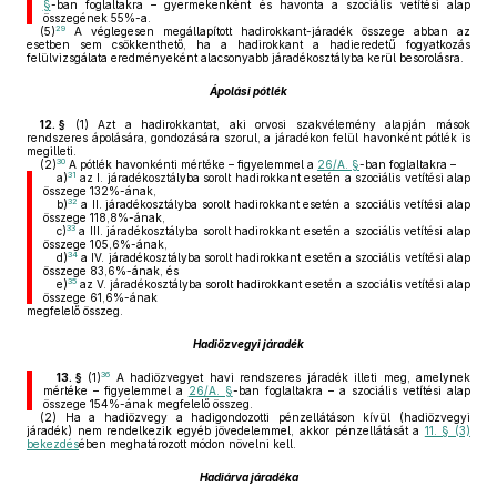
§
-ban foglaltakra – gyermekenként és havonta a szociális vetítési alap
összegének 55%-a.
29
(5)
A véglegesen megállapított hadirokkant-járadék összege abban az
esetben sem csökkenthető, ha a hadirokkant a hadieredetű fogyatkozás
felülvizsgálata eredményeként alacsonyabb járadékosztályba kerül besorolásra.
Ápolási pótlék
12. §
(1)
Azt a hadirokkantat, aki orvosi szakvélemény alapján mások
rendszeres ápolására, gondozására szorul, a járadékon felül havonként pótlék is
megilleti.
30
(2)
A pótlék havonkénti mértéke – figyelemmel a
26/A. §
-ban foglaltakra –
31
a)
az I. járadékosztályba sorolt hadirokkant esetén a szociális vetítési alap
összege 132%-ának,
32
b)
a II. járadékosztályba sorolt hadirokkant esetén a szociális vetítési alap
összege 118,8%-ának,
33
c)
a III. járadékosztályba sorolt hadirokkant esetén a szociális vetítési alap
összege 105,6%-ának,
34
d)
a IV. járadékosztályba sorolt hadirokkant esetén a szociális vetítési alap
összege 83,6%-ának, és
35
e)
az V. járadékosztályba sorolt hadirokkant esetén a szociális vetítési alap
összege 61,6%-ának
megfelelő összeg.
Hadiözvegyi járadék
36
13. §
(1)
A hadiözvegyet havi rendszeres járadék illeti meg, amelynek
mértéke – figyelemmel a
26/A. §
-ban foglaltakra – a szociális vetítési alap
összege 154%-ának megfelelő összeg.
(2)
Ha a hadiözvegy a hadigondozotti pénzellátáson kívül (hadiözvegyi
járadék) nem rendelkezik egyéb jövedelemmel, akkor pénzellátását a
11. § (3)
bekezdés
ében meghatározott módon növelni kell.
Hadiárva járadéka