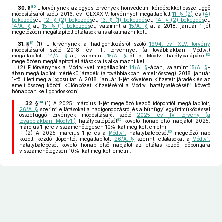
80
30. §
E törvénynek az egyes törvények honvédelmi kérdésekkel összefüggő
módosításáról szóló 2016. évi CLXXXIV. törvénnyel megállapított
11. § (2)
és
(4)
bekezdés
ét,
12. § (2) bekezdés
ét,
13. § (1) bekezdés
ét,
14. § (2) bekezdés
ét,
14/A. §
-át,
15. § (1) bekezdés
ét, valamint a
15/A. §
-át a 2018. január 1-jét
megelőzően megállapított ellátásokra is alkalmazni kell.
81
31. §
(1)
E törvénynek a hadigondozásról szóló
1994. évi XLV. törvény
módosításáról szóló 2018. évi III. törvénnyel (a továbbiakban: Módtv.)
82
megállapított
14/A. §
-át, valamint
15/A. §
-át a Módtv. hatálybalépését
megelőzően megállapított ellátásokra is alkalmazni kell.
(2)
E törvénynek a Módtv.-vel megállapított
14/A. §
-ában, valamint
15/A. §
-
ában megállapított mértékű járadék (a továbbiakban: emelt összeg) 2018. január
1-től illeti meg a jogosultat. A 2018. január 1-jét követően kifizetett járadék és az
83
emelt összeg közötti különbözet kifizetéséről a Módtv. hatálybalépését
követő
hónapban kell gondoskodni.
84
32. §
(1)
A 2025. március 1-jét megelőző kezdő időponttól megállapított,
26/A. §
szerinti ellátásokat a hadigondozásról és a bűnügyi együttműködéssel
összefüggő törvények módosításáról szóló
2025. évi IV. törvény (a
85
továbbiakban: Módtv1.)
hatálybalépését
követő hónap első napjától 2025.
március 1-jére visszamenőlegesen 10%-kal meg kell emelni.
86
(2)
A 2025. március 1-je és a
Módtv1.
hatálybalépését
megelőző nap
közötti kezdő időponttól megállapított,
26/A. §
szerinti ellátásokat a
Módtv1.
hatálybalépését követő hónap első napjától az ellátás kezdő időpontjára
visszamenőlegesen 10%-kal meg kell emelni.