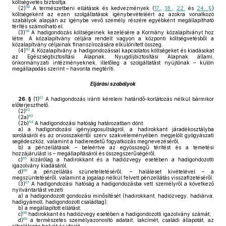
költségvetés biztosítja.
58
(2)
A természetbeni ellátások és kedvezmények (
17.
,
18.
,
22.
és
24. §
)
költségeként az ezen szolgáltatások igénybevételéért az azokra vonatkozó
szabályok alapján az igénybe vevő személy részére egyébként megállapítható
térítés számolható el.
59
(3)
A hadigondozás költségeinek kezelésére a Kormány közalapítványt hoz
létre. A közalapítvány céljára rendelt vagyon a központi költségvetésből a
közalapítvány céljainak finanszírozására elkülönített összeg.
60
(4)
A Közalapítvány a hadigondozással kapcsolatos költségeket és kiadásokat
az Egészségbiztosítási Alapnak, Nyugdíjbiztosítási Alapnak állami,
önkormányzati intézményeknek, illetőleg a szolgáltatást nyújtónak – külön
megállapodás szerint – havonta megtéríti.
Eljárási szabályok
61
26. §
(1)
A hadigondozás iránti kérelem határidő-korlátozás nélkül bármikor
előterjeszthető.
62
(2)
63
(2a)
64
(2b)
A hadigondozási hatóság határozatban dönt:
a)
a hadigondozási igényjogosultságról, a hadirokkant járadékosztályba
sorolásáról és az orvosszakértői szerv szakvéleményében megjelölt gyógyászati
segédeszköz, valamint a hadieredetű fogyatkozás megnevezéséről,
b)
a pénzellátások – beleértve az egyösszegű térítést és a temetési
hozzájárulást is – megállapításáról és összegszerűségéről,
65
c)
kizárólag a hadirokkant és a hadiözvegy esetében a hadigondozotti
igazolvány kiadásáról,
66
d)
a pénzellátás szüneteltetéséről, – haláleset kivételével – a
megszüntetéséről, valamint a jogalap nélkül felvett pénzellátás visszafizetéséről.
67
(3)
A hadigondozási hatóság a hadigondozásba vett személyről a következő
nyilvántartást vezeti:
a)
a hadigondozott gondozási minősítését (hadirokkant, hadiözvegy, hadiárva,
hadigyámolt, hadigondozott családtag);
b)
a megállapított ellátást;
68
c)
hadirokkant és hadiözvegy esetében a hadigondozotti igazolvány számát;
69
d)
a természetes személyazonosító adatait, lakcímét, családi állapotát, az