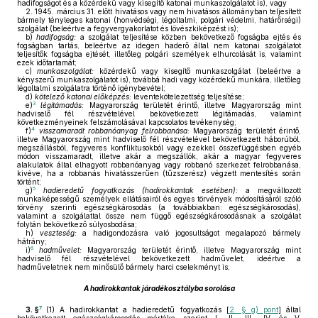
hadifogságot és a közérdekű vagy kisegítő katonai munkaszolgálatot is), vagy
2. 1945. március 31. előtt hivatásos vagy nem hivatásos állományban teljesített
bármely tényleges katonai (honvédségi, légoltalmi, polgári védelmi, határőrségi)
szolgálat (beleértve a fegyvergyakorlatot és lövészkiképzést is);
b)
hadifogság:
a szolgálat teljesítése közben bekövetkező fogságba ejtés és
fogságban tartás, beleértve az idegen haderő által nem katonai szolgálatot
teljesítők fogságba ejtését, illetőleg polgári személyek elhurcolását is, valamint
ezek időtartamát;
c)
munkaszolgálat:
közérdekű vagy kisegítő munkaszolgálat (beleértve a
kényszerű munkaszolgálatot is), továbbá hadi vagy közérdekű munkára, illetőleg
légoltalmi szolgálatra történő igénybevétel;
d)
kötelező katonai előképzés:
leventekötelezettség teljesítése;
3
e)
légitámadás:
Magyarország területét érintő, illetve Magyarország mint
hadviselő fél részvételével bekövetkezett légitámadás, valamint
következményeinek felszámolásával kapcsolatos tevékenység;
4
f)
visszamaradt robbanóanyag felrobbanása:
Magyarország területét érintő,
illetve Magyarország mint hadviselő fél részvételével bekövetkezett háborúból,
megszállásból, fegyveres konfliktusokból vagy ezekkel összefüggésben egyéb
módon visszamaradt, illetve akár a megszállók, akár a magyar fegyveres
alakulatok által elhagyott robbanóanyag vagy robbanó szerkezet felrobbanása,
kivéve, ha a robbanás hivatásszerűen (tűzszerész) végzett mentesítés során
történt;
5
g)
hadieredetű fogyatkozás (hadirokkantak esetében):
a megváltozott
munkaképességű személyek ellátásairól és egyes törvények módosításáról szóló
törvény szerinti egészségkárosodás (a továbbiakban: egészségkárosodás),
valamint a szolgálattal össze nem függő egészségkárosodásnak a szolgálat
folytán bekövetkező súlyosbodása;
h)
veszteség:
a hadigondozásra való jogosultságot megalapozó bármely
hátrány;
6
i)
hadművelet:
Magyarország területét érintő, illetve Magyarország mint
hadviselő fél részvételével bekövetkezett hadművelet, ideértve a
hadműveletnek nem minősülő bármely harci cselekményt is;
A hadirokkantak járadékosztályba sorolása
7
3. §
(1)
A hadirokkantat a hadieredetű fogyatkozás [
2. § g) pont
] által