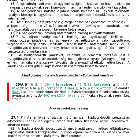
elhalálozás helyét és idejét.
(4)
A jogosultság hadi eredetét egykorú szolgálati, katonai, kórházi iratokkal és
hatósági igazolásokkal, ezek hiányában más hitelt érdemlő módon kell igazolni.
(5)
A hadigondozási hatóság eljárása során kikérheti az ügyben tájékozott,
hatályos bírósági bejegyzéssel rendelkező hadigondozotti érdekképviseleti szerv
véleményét.
(6)
Az e törvény hatálybalépéséig megállapított hadigondozotti minősítések —
a jogosultságra kiható változás esetét kivéve — érvényben maradnak, azok
felülvizsgálatát csak a jogosult kérésére kell elvégezni.
70
(7)
A hadigondozási hatóság határozatát a bíróság megváltoztathatja.
71
(8)
Az eljáró hadigondozási hatóság az egyösszegű térítésre, a
hadigondozási járadékra és az egyéb pénzellátásokra való jogosultságot
véglegesen megállapító, módosító, megszüntető határozatát megküldi a
nyugdíjfolyósító szervnek, amely intézkedik az egyösszegű térítés, illetve a
pénzellátás folyósítása iránt.
(9)
A hadigondozotti járadékot, valamint a temetési hozzájárulást a
nyugdíjfolyósító szerv az esedékesség hónapjában a nyugdíjjal egyidejűleg —
ennek hiányában önállóan — folyósítja, de a nyugdíjtól elkülönítetten kezeli. A
járadéknak a nyugdíjjal kapcsolatos értékhatárokra kihatása nincs.
72
A hadigondozottak rendszeres pénzbeli ellátásainak emelése
73
26/A. §
A
11. § (2)–(4) bekezdés
e, a
12. § (2) bekezdés
e, a
13. § (1)
bekezdés
e, a
14. § (2) bekezdés
e, a
14/A. §
, a
15. § (1) bekezdés
e, valamint a
15/A. §
szerinti rendszeres pénzbeli ellátások összegét a társadalombiztosítási
nyugellátásról szóló
1997. évi LXXXI. törvény 62. §
-ában foglaltak szerint kell
emelni.
Adó- és illetékmentesség
27. §
(1)
Az e törvény alapján járó minden hadigondozotti pénzellátás
adómentes, annak az egyéb jövedelmek után fizetendő adóra (adósávokra)
kihatása nincs.
(2)
A hadigondozotti jogosultságok megállapításával, illetőleg elbírálásával
kapcsolatos minden közigazgatási, bírósági eljárás, továbbá a szükséges okiratok
kiállítása iránt indított eljárás tárgyi illetékmentes.