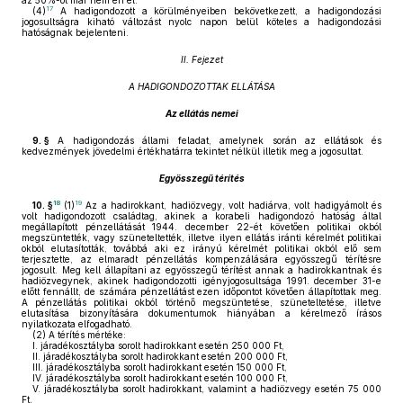
az 50%-ot már nem éri el.
17
(4)
A hadigondozott a körülményeiben bekövetkezett, a hadigondozási
jogosultságra kiható változást nyolc napon belül köteles a hadigondozási
hatóságnak bejelenteni.
II. Fejezet
A HADIGONDOZOTTAK ELLÁTÁSA
Az ellátás nemei
9. §
A hadigondozás állami feladat, amelynek során az ellátások és
kedvezmények jövedelmi értékhatárra tekintet nélkül illetik meg a jogosultat.
Egyösszegű térítés
18
19
10. §
(1)
Az a hadirokkant, hadiözvegy, volt hadiárva, volt hadigyámolt és
volt hadigondozott családtag, akinek a korabeli hadigondozó hatóság által
megállapított pénzellátását 1944. december 22-ét követően politikai okból
megszüntették, vagy szüneteltették, illetve ilyen ellátás iránti kérelmét politikai
okból elutasították, továbbá aki ez irányú kérelmét politikai okból elő sem
terjesztette, az elmaradt pénzellátás kompenzálására egyösszegű térítésre
jogosult. Meg kell állapítani az egyösszegű térítést annak a hadirokkantnak és
hadiözvegynek, akinek hadigondozotti igényjogosultsága 1991. december 31-e
előtt fennállt, de számára pénzellátást ezen időpontot követően állapítottak meg.
A pénzellátás politikai okból történő megszüntetése, szüneteltetése, illetve
elutasítása bizonyítására dokumentumok hiányában a kérelmező írásos
nyilatkozata elfogadható.
(2)
A térítés mértéke:
I. járadékosztályba sorolt hadirokkant esetén 250 000 Ft,
II. járadékosztályba sorolt hadirokkant esetén 200 000 Ft,
III. járadékosztályba sorolt hadirokkant esetén 150 000 Ft,
IV. járadékosztályba sorolt hadirokkant esetén 100 000 Ft,
V. járadékosztályba sorolt hadirokkant, valamint a hadiözvegy esetén 75 000
Ft,