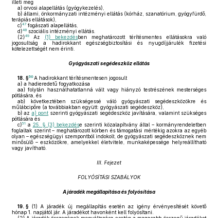
illeti meg
a)
orvosi alapellátás (gyógykezelés),
b)
állami, önkormányzati intézményi ellátás (kórház, szanatórium, gyógyfürdő,
terápiás ellátások),
47
c)
fogászati alapellátás,
48
d)
szociális intézményi ellátás.
49
(2)
Az
(1) bekezdés
ben meghatározott térítésmentes ellátásokra való
jogosultság a hadirokkant egészségbiztosítási és nyugdíjjárulék fizetési
kötelezettségét nem érinti.
Gyógyászati segédeszköz ellátás
50
18. §
A hadirokkant térítésmentesen jogosult
a)
a hadieredetű fogyatkozása
aa)
folytán használhatatlanná vált vagy hiányzó testrészének mesterséges
pótlására, és
ab)
következtében szükségessé váló gyógyászati segédeszközökre és
műlábcipőre (a továbbiakban együtt: gyógyászati segédeszköz),
b)
az
a) pont
szerinti gyógyászati segédeszköz javítására, valamint szükséges
pótlására és
51
c)
a
25. § (3) bekezdés
e szerinti közalapítvány által – kormányrendeletben
foglaltak szerint – meghatározott körben és támogatási mértékig azokra az egyéb
olyan – egészségügyi szempontból indokolt, de gyógyászati segédeszköznek nem
minősülő – eszközökre, amelyekkel életvitele, munkaképessége helyreállítható
vagy javítható.
III. Fejezet
FOLYÓSÍTÁSI SZABÁLYOK
A járadék megállapítása és folyósítása
19. §
(1)
A járadék új megállapítás esetén az igény érvényesítését követő
hónap 1. napjától jár. A járadékot havonként kell folyósítani.