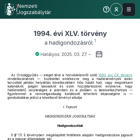
Nemzeti
Jogszabálytár
1994. évi XLV. törvény
1
a hadigondozásról
Hatályos: 2025. 03. 27. –
Az Országgyűlés — eleget téve a honvédelemről szóló
1993. évi CX. törvény
rendelkezésének —, tisztelettel emlékezve meg a hadiesemények során
tanúsított példás helytállás következtében hősi halált halt, vagy megrokkant
katonákról, polgári lakosokról és ezek hozzátartozóiról, elismerve, hogy
hadieredetű veszteségek a jelenben és a jövőben is bekövetkezhetnek —
figyelemmel a nemzetgazdaság korlátozott teherbíró képességére is —
gondoskodása jeléül a következő törvényt alkotja:
I. Fejezet
HADIGONDOZÁSI JOGOSULTSÁG
Hadigondozottak
2
1. §
(1)
E törvényben megállapított feltételek alapján hadigondozásra jogosult
az a magyar állampolgár, aki