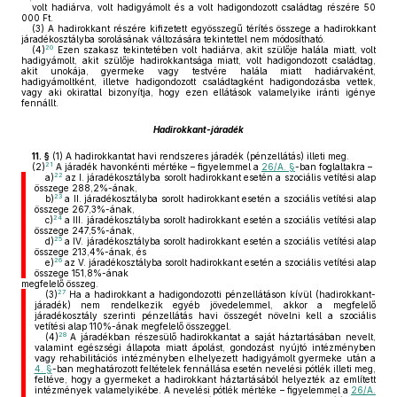
volt hadiárva, volt hadigyámolt és a volt hadigondozott családtag részére 50
000 Ft.
(3)
A hadirokkant részére kifizetett egyösszegű térítés összege a hadirokkant
járadékosztályba sorolásának változására tekintettel nem módosítható.
20
(4)
Ezen szakasz tekintetében volt hadiárva, akit szülője halála miatt, volt
hadigyámolt, akit szülője hadirokkantsága miatt, volt hadigondozott családtag,
akit unokája, gyermeke vagy testvére halála miatt hadiárvaként,
hadigyámoltként, illetve hadigondozott családtagként hadigondozásba vettek,
vagy aki okirattal bizonyítja, hogy ezen ellátások valamelyike iránti igénye
fennállt.
Hadirokkant-járadék
11. §
(1)
A hadirokkantat havi rendszeres járadék (pénzellátás) illeti meg.
21
(2)
A járadék havonkénti mértéke – figyelemmel a
26/A. §
-ban foglaltakra –
22
a)
az I. járadékosztályba sorolt hadirokkant esetén a szociális vetítési alap
összege 288,2%-ának,
23
b)
a II. járadékosztályba sorolt hadirokkant esetén a szociális vetítési alap
összege 267,3%-ának,
24
c)
a III. járadékosztályba sorolt hadirokkant esetén a szociális vetítési alap
összege 247,5%-ának,
25
d)
a IV. járadékosztályba sorolt hadirokkant esetén a szociális vetítési alap
összege 213,4%-ának, és
26
e)
az V. járadékosztályba sorolt hadirokkant esetén a szociális vetítési alap
összege 151,8%-ának
megfelelő összeg.
27
(3)
Ha a hadirokkant a hadigondozotti pénzellátáson kívül (hadirokkant-
járadék) nem rendelkezik egyéb jövedelemmel, akkor a megfelelő
járadékosztály szerinti pénzellátás havi összegét növelni kell a szociális
vetítési alap 110%-ának megfelelő összeggel.
28
(4)
A járadékban részesülő hadirokkantat a saját háztartásában nevelt,
valamint egészségi állapota miatt ápolást, gondozást nyújtó intézményben
vagy rehabilitációs intézményben elhelyezett hadigyámolt gyermeke után a
4. §
-ban meghatározott feltételek fennállása esetén nevelési pótlék illeti meg,
feltéve, hogy a gyermeket a hadirokkant háztartásából helyezték az említett
intézmények valamelyikébe. A nevelési pótlék mértéke – figyelemmel a
26/A.