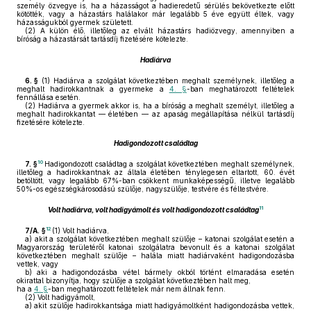
személy özvegye is, ha a házasságot a hadieredetű sérülés bekövetkezte előtt
kötötték, vagy a házastárs halálakor már legalább 5 éve együtt éltek, vagy
házasságukból gyermek született.
(2)
A külön élő, illetőleg az elvált házastárs hadiözvegy, amennyiben a
bíróság a házastársát tartásdíj fizetésére kötelezte.
Hadiárva
6. §
(1)
Hadiárva a szolgálat következtében meghalt személynek, illetőleg a
meghalt hadirokkantnak a gyermeke a
4. §
-ban meghatározott feltételek
fennállása esetén.
(2)
Hadiárva a gyermek akkor is, ha a bíróság a meghalt személyt, illetőleg a
meghalt hadirokkantat — életében — az apaság megállapítása nélkül tartásdíj
fizetésére kötelezte.
Hadigondozott családtag
10
7. §
Hadigondozott családtag a szolgálat következtében meghalt személynek,
illetőleg a hadirokkantnak az általa életében ténylegesen eltartott, 60. évét
betöltött, vagy legalább 67%-ban csökkent munkaképességű, illetve legalább
50%-os egészségkárosodású szülője, nagyszülője, testvére és féltestvére.
11
Volt hadiárva, volt hadigyámolt és volt hadigondozott családtag
12
7/A. §
(1)
Volt hadiárva,
a)
akit a szolgálat következtében meghalt szülője – katonai szolgálat esetén a
Magyarország területéről katonai szolgálatra bevonult és a katonai szolgálat
következtében meghalt szülője – halála miatt hadiárvaként hadigondozásba
vettek, vagy
b)
aki a hadigondozásba vétel bármely okból történt elmaradása esetén
okirattal bizonyítja, hogy szülője a szolgálat következtében halt meg,
ha a
4. §
-ban meghatározott feltételek már nem állnak fenn.
(2)
Volt hadigyámolt,
a)
akit szülője hadirokkantsága miatt hadigyámoltként hadigondozásba vettek,