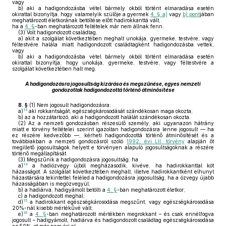
vagy
b)
aki a hadigondozásba vétel bármely okból történt elmaradása esetén
okirattal bizonyítja, hogy valamelyik szülője a gyermek
4. § a)
vagy
b) pont
jában
meghatározott életkorának betöltése előtt hadirokkanttá vált,
ha a
4. §
-ban meghatározott feltételek már nem állnak fenn.
(3)
Volt hadigondozott családtag,
a)
akit a szolgálat következtében meghalt unokája, gyermeke, testvére, vagy
féltestvére halála miatt hadigondozott családtagként hadigondozásba vettek,
vagy
b)
aki a hadigondozásba vétel bármely okból történt elmaradása esetén
okirattal bizonyítja, hogy unokája, gyermeke, testvére, vagy féltestvére a
szolgálat következtében halt meg.
A hadigondozásra jogosultság kizárása és megszűnése, egyes nemzeti
gondozottak hadigondozottá történő átminősítése
8. §
(1)
Nem jogosult hadigondozásra:
13
a)
aki rokkantságát, egészségkárosodását szándékosan maga okozta;
b)
az a hozzátartozó, aki a hadigondozott halálát szándékosan okozta.
(2)
Az a nemzeti gondozásban részesülő személy, aki ugyanazon hátrány
miatt e törvény feltételei szerint igazoltan hadigondozásra lenne jogosult — ha
ez részére kedvezőbb —, kérheti hadigondozottá történő átminősítését és a
továbbiakban a nemzeti gondozásról szóló
1992. évi LII. törvény
alapján őt
megillető jogosultságok helyett e törvényen alapuló jogosultságoknak a részére
történő megállapítását.
(3)
Megszűnik a hadigondozásra jogosultság, ha
14
a)
a hadiözvegy újból megházasodik, kivéve, ha hadirokkanttal köt
házasságot. A szolgálat következtében meghalt, illetve hadirokkantként elhunyt
házastársára tekintettel feléled a hadigondozásra jogosultság, ha a özvegy újabb
házasságában is megözvegyül;
b)
a hadiárva, hadigyámolt betölti a
4. §
-ban meghatározott életkor;
c)
a hadigondozott meghal;
15
d)
a hadirokkant egészségkárosodása megszűnt, vagy egészségkárosodása
20%-nál kisebb mértékűvé vált;
16
e)
a
4. §
-ban meghatározott mértékben megrokkant – és csak ennélfogva
jogosult – hadigyámolt, hadiárva és hadigondozott családtag egészségkárosodása