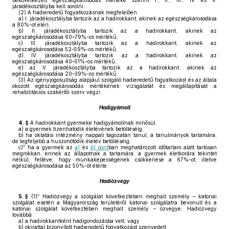
bekövetkezett egészségkárosodás mértéke szerint I., II., III., IV. és V.
járadékosztályba kell sorolni.
(2)
A hadieredetű fogyatkozásnak megfelelően
a)
I. járadékosztályba tartozik az a hadirokkant, akinek az egészségkárosodása
a 80%-ot eléri,
b)
II. járadékosztályba tartozik az a hadirokkant, akinek az
egészségkárosodása 60–79%-os mértékű,
c)
III. járadékosztályba tartozik az a hadirokkant, akinek az
egészségkárosodása 52–59%-os mértékű,
d)
IV. járadékosztályba tartozik az a hadirokkant, akinek az
egészségkárosodása 40–51%-os mértékű,
e)
az V. járadékosztályba tartozik az a hadirokkant, akinek az
egészségkárosodása 20–39%-os mértékű.
(3)
Az igényjogosultság alapjául szolgáló hadieredetű fogyatkozást és az általa
okozott egészségkárosodás mértékének vizsgálatát és megállapítását a
rehabilitációs szakértői szerv végzi.
Hadigyámolt
4. §
A hadirokkant gyermeke hadigyámoltnak minősül
a)
a gyermek tizenhatodik életévének betöltéséig;
b)
ha oktatási intézmény nappali tagozatán tanul, a tanulmányok tartamára,
de legfeljebb a huszonötödik életév betöltéséig;
8
c)
ha a gyermek az
a)
és
b) pont
ban meghatározott időtartam alatt tartósan
megrokkan, ennek az állapotnak a tartamára, a gyermek életkorára tekintet
nélkül, feltéve, hogy munkaképességének csökkenése a 67%-ot, illetve
egészségkárosodása az 50%-ot elérte.
Hadiözvegy
9
5. §
(1)
Hadiözvegy a szolgálat következtében meghalt személy – katonai
szolgálat esetén a Magyarország területéről katonai szolgálatra bevonult és a
katonai szolgálat következtében meghalt személy – özvegye. Hadiözvegy
továbbá
a)
a hadirokkantként hadigondozásba vett, vagy
b)
okirattal bizonyított hadieredetű fogyatkozást szenvedett