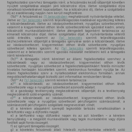
foglalkoztatási szervhez támogatás iránt, a felszámolás kezdő időpontját követően
nyújtott szolgáltatása alapján járó kölcsönzési díjra, illetve szolgáltatási díjra
vonatkozó követelésével kapcsolatban, ha a kölcsönzési díj, illetve a szolgáltatási
díj az esedékesség napján nem került megfizetésre.
82
(1b)
A felszámoló az
(1) bekezdésben
meghatározott nyilvántartásba vétellel,
illetve az
(1a) bekezdés
szerinti teljesítésigazolás kiadásával egyidejűleg köteles
a kölcsönbeadónak, illetve az iskolaszövetkezetnek, nyugdíjas szövetkezetnek,
valamint a kisgyermekkel otthon lévők szövetkezetének igazolást kiadni, amely
kölcsönzött munkavállalónként, illetve átengedett tagonként tartalmazza az
elmaradt kölcsönzési díjat, illetve szolgáltatási díjat. A nyilvántartásba vételről
szóló értesítés, valamint az
(1a) bekezdés
szerinti teljesítésigazolás
kézhezvételének időpontját a támogatás igénylése során a kölcsönbeadó, illetve
az iskolaszövetkezet, kisgyermekkel otthon lévők szövetkezete, nyugdíjas
szövetkezet köteles igazolni. Az
(1a) bekezdés
szerinti teljesítésigazolás,
valamint az e bekezdés szerinti igazolás másolatát mellékelni kell a támogatás
iránti kérelemhez.
83
(1c)
A támogatás iránti kérelmet az állami foglalkoztatási szervhez a
kölcsönbeadó vagy az iskolaszövetkezet, kisgyermekkel otthon lévők
szövetkezete, nyugdíjas szövetkezet a foglalkoztatáspolitikáért felelős miniszter
hivatalos honlapján közzétettek szerint, elektronikus formában nyújtja be. Az
állami foglalkoztatási szerv a nyilatkozatokat elektronikus formában, annak
megváltoztathatatlanságát biztosító zárt informatikai rendszerben tárolja.
84
(1d)
Az
(1c) bekezdés
szerinti kérelem tartalmazza:
85
a)
a kölcsönbeadó, az iskolaszövetkezet, kisgyermekkel otthon lévők
szövetkezete vagy a nyugdíjas szövetkezet azonosító adatait,
b)
a gazdasági tevékenység megkezdésének időpontját, és a tevékenység
megkezdéséről szóló engedély számát,
86
c)
a kölcsönbeadó, az iskolaszövetkezet, kisgyermekkel otthon lévők
szövetkezete vagy a nyugdíjas szövetkezet pénzforgalmi számlaszámát, a
számlavezető pénzforgalmi szolgáltató megnevezését, címét,
d)
a kérelem alapjaként szereplő legkorábbi tartozás vonatkozásában a
bérkifizetés vagy a díjfizetés napját,
e)
a bérfizetési vagy díjfizetési napon és az azt követően – a kérelem
benyújtásáig – a megjelölt munkavállalók vagy tagok munkabérére vagy díjára
fordított saját forrás összegét,
f)
az igényelt támogatás összegét,
g)
a követelés felszámoló általi hitelezői nyilvántartásba vételéről szóló