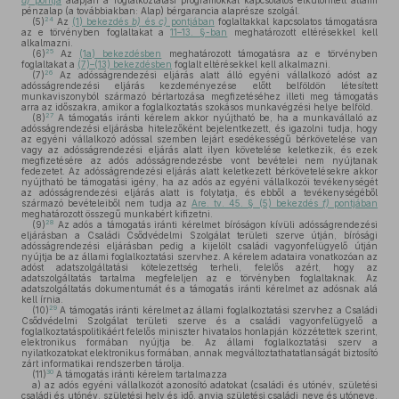
d)
pontja
alapján a foglalkoztatási programokkal kapcsolatos elkülönített állami
pénzalap (a továbbiakban: Alap) bérgarancia alaprésze szolgál.
24
(5)
Az
(1) bekezdés
b)
és
c)
pontjában
foglaltakkal kapcsolatos támogatásra
az e törvényben foglaltakat a
11–13. §-ban
meghatározott eltérésekkel kell
alkalmazni.
25
(6)
Az
(1a) bekezdésben
meghatározott támogatásra az e törvényben
foglaltakat a
(7)–(13) bekezdésben
foglalt eltérésekkel kell alkalmazni.
26
(7)
Az adósságrendezési eljárás alatt álló egyéni vállalkozó adóst az
adósságrendezési eljárás kezdeményezése előtt belföldön létesített
munkaviszonyból származó bértartozása megfizetéséhez illeti meg támogatás
arra az időszakra, amikor a foglalkoztatás szokásos munkavégzési helye belföld.
27
(8)
A támogatás iránti kérelem akkor nyújtható be, ha a munkavállaló az
adósságrendezési eljárásba hitelezőként bejelentkezett, és igazolni tudja, hogy
az egyéni vállalkozó adóssal szemben lejárt esedékességű bérkövetelése van
vagy az adósságrendezési eljárás alatt ilyen követelése keletkezik, és ezek
megfizetésére az adós adósságrendezésbe vont bevételei nem nyújtanak
fedezetet. Az adósságrendezési eljárás alatt keletkezett bérkövetelésekre akkor
nyújtható be támogatási igény, ha az adós az egyéni vállalkozói tevékenységét
az adósságrendezési eljárás alatt is folytatja, és ebből a tevékenységéből
származó bevételeiből nem tudja az
Are. tv. 45. § (5) bekezdés
f)
pontjában
meghatározott összegű munkabért kifizetni.
28
(9)
Az adós a támogatás iránti kérelmet bíróságon kívüli adósságrendezési
eljárásban a Családi Csődvédelmi Szolgálat területi szerve útján, bírósági
adósságrendezési eljárásban pedig a kijelölt családi vagyonfelügyelő útján
nyújtja be az állami foglalkoztatási szervhez. A kérelem adataira vonatkozóan az
adóst adatszolgáltatási kötelezettség terheli, felelős azért, hogy az
adatszolgáltatás tartalma megfeleljen az e törvényben foglaltaknak. Az
adatszolgáltatás dokumentumát és a támogatás iránti kérelmet az adósnak alá
kell írnia.
29
(10)
A támogatás iránti kérelmet az állami foglalkoztatási szervhez a Családi
Csődvédelmi Szolgálat területi szerve és a családi vagyonfelügyelő a
foglalkoztatáspolitikáért felelős miniszter hivatalos honlapján közzétettek szerint,
elektronikus formában nyújtja be. Az állami foglalkoztatási szerv a
nyilatkozatokat elektronikus formában, annak megváltoztathatatlanságát biztosító
zárt informatikai rendszerben tárolja.
30
(11)
A támogatás iránti kérelem tartalmazza
a)
az adós egyéni vállalkozót azonosító adatokat (családi és utónév, születési
családi és utónév, születési hely és idő, anyja születési családi neve és utóneve,