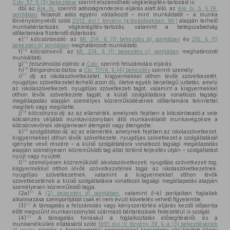
Cstv. 57. § (3) bekezdése
szerint elszámolható végkielégítés-tartozást is;
db)
az
Are. tv.
szerinti adósságrendezési eljárás alatt álló, az
Are. tv. 5. § 19.
pontjában
felsorolt adós egyéni vállalkozót – mint munkáltatót – a munka
törvénykönyvéről szóló
2012. évi I. törvény (a továbbiakban: Mt.)
alapján terhelő
munkabértartozás, végkielégítés-tartozás, valamint a betegszabadság
időtartamára fizetendő díjtartozás;
13
e)
kölcsönbeadó:
az
Mt. 214. § (1) bekezdés
b)
pontjában
és
215. § (1)
bekezdés
b)
pontjában
meghatározott munkáltató;
14
f)
kölcsönvevő:
az
Mt. 214. § (1) bekezdés
c)
pontjában
meghatározott
munkáltató;
15
g)
felszámolási eljárás:
a
Cstv.
szerinti felszámolási eljárás;
16
h)
Bérgarancia biztos:
a
Ctv. 117/A. § (4) bekezdés
szerinti személy;
17
i)
díj:
az iskolaszövetkezetet, kisgyermekkel otthon lévők szövetkezetét,
nyugdíjas szövetkezetet terhelő azon díj, illetve egyéb bérjellegű juttatás, amely
az iskolaszövetkezeti, nyugdíjas szövetkezeti tagot, valamint a kisgyermekkel
otthon lévők szövetkezete tagját, a külső szolgáltatásra vonatkozó tagsági
megállapodás alapján személyes közreműködésének időtartamára tekintettel
megilleti vagy megillette;
18
j)
kölcsönzési díj:
az az ellenérték, amelynek fejében a kölcsönbeadó a vele
kölcsönzés céljából munkaviszonyban álló munkavállalót munkavégzésre a
kölcsönvevőnek ideiglenesen átengedi vagy átengedte;
19
k)
szolgáltatási díj:
az az ellenérték, amelynek fejében az iskolaszövetkezet,
kisgyermekkel otthon lévők szövetkezete, nyugdíjas szövetkezet a szolgáltatását
igénybe vevő részére – a külső szolgáltatásra vonatkozó tagsági megállapodás
alapján személyesen közreműködő tag által történő teljesítés útján – szolgáltatást
nyújt vagy nyújtott;
20
l)
személyesen közreműködő iskolaszövetkezeti, nyugdíjas szövetkezeti tag,
kisgyermekkel otthon lévők szövetkezetének tagja:
az iskolaszövetkezetnek,
nyugdíjas szövetkezetnek, valamint a kisgyermekkel otthon lévők
szövetkezetének a külső szolgáltatásra vonatkozó tagsági megállapodás alapján
személyesen közreműködő tagja.
21
(2a)
A
(2) bekezdés
d)
pontjában
, valamint
i)–k)
pontjaiban foglaltak
alkalmazása szempontjából csak el nem évült követelés vehető figyelembe.
22
(3)
A támogatás a felszámolás vagy kényszertörlési eljárás kezdő időpontja
előtt megszűnt munkaviszonyból származó bértartozások fedezetéül is szolgál.
23
(4)
A támogatás forrásául a foglalkoztatás elősegítéséről és a
munkanélküliek ellátásáról szóló
1991. évi IV. törvény 39. §-a (3) bekezdésének