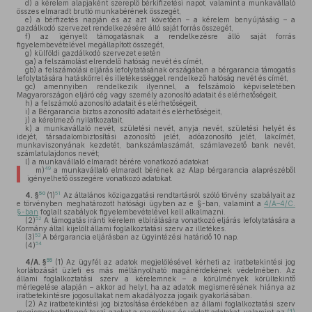
d)
a kérelem alapjaként szereplő bérkifizetési napot, valamint a munkavállaló
összes elmaradt bruttó munkabérének összegét,
e)
a bérfizetés napján és az azt követően – a kérelem benyújtásáig – a
gazdálkodó szervezet rendelkezésére álló saját forrás összegét,
f)
az igényelt támogatásnak a rendelkezésre álló saját forrás
figyelembevételével megállapított összegét,
g)
külföldi gazdálkodó szervezet esetén
ga)
a felszámolást elrendelő hatóság nevét és címét,
gb)
a felszámolási eljárás lefolytatásának országában a bérgarancia támogatás
lefolytatására hatáskörrel és illetékességgel rendelkező hatóság nevét és címét,
gc)
amennyiben rendelkezik ilyennel, a felszámoló képviseletében
Magyarországon eljáró cég vagy személy azonosító adatait és elérhetőségeit,
h)
a felszámoló azonosító adatait és elérhetőségeit,
i)
a Bérgarancia biztos azonosító adatait és elérhetőségeit,
j)
a kérelmező nyilatkozatait,
k)
a munkavállaló nevét, születési nevét, anyja nevét, születési helyét és
idejét, társadalombiztosítási azonosító jelét, adóazonosító jelét, lakcímét,
munkaviszonyának kezdetét, bankszámlaszámát, számlavezető bank nevét,
számlatulajdonos nevét;
l)
a munkavállaló elmaradt bérére vonatkozó adatokat
49
m)
a munkavállaló elmaradt bérének az Alap bérgarancia alaprészéből
igényelhető összegére vonatkozó adatokat.
50
51
4. §
(1)
Az általános közigazgatási rendtartásról szóló törvény szabályait az
e törvényben meghatározott hatósági ügyben az e §-ban, valamint a
4/A–4/C.
§-ban
foglalt szabályok figyelembevételével kell alkalmazni.
52
(2)
A támogatás iránti kérelem elbírálására vonatkozó eljárás lefolytatására a
Kormány által kijelölt állami foglalkoztatási szerv az illetékes.
53
(3)
A bérgarancia eljárásban az ügyintézési határidő 10 nap.
54
(4)
55
4/A. §
(1)
Az ügyfél az adatok megjelölésével kérheti az iratbetekintési jog
korlátozását üzleti és más méltányolható magánérdekének védelmében. Az
állami foglalkoztatási szerv a kérelemnek – a körülmények körültekintő
mérlegelése alapján – akkor ad helyt, ha az adatok megismerésének hiánya az
iratbetekintésre jogosultakat nem akadályozza jogaik gyakorlásában.
(2)
Az iratbetekintési jog biztosítása érdekében az állami foglalkoztatási szerv