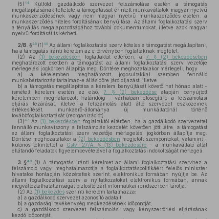
44
(5)
Külföldi gazdálkodó szervezet felszámolása esetén a támogatás
megállapításának feltétele a támogatással érintett munkavállalók magyar nyelvű
munkaszerződésének vagy nem magyar nyelvű munkaszerződés esetén, a
munkaszerződés hiteles fordításának benyújtása. Az állami foglalkoztatási szerv
a tényállás megalapozottságához további dokumentumokat, illetve azok magyar
nyelvű fordítását is kérheti.
45
46
2/B. §
(1)
Az állami foglalkoztatási szerv köteles a támogatást megállapítani,
ha a támogatás iránti kérelem az e törvényben foglaltaknak megfelel.
(2)
Az
(1) bekezdésben
foglaltaktól eltérően, a
7. § (2) bekezdésében
meghatározott esetben a támogatást az állami foglalkoztatási szerv vezetője
mérlegelési jogkörben állapítja meg. Döntése meghozatalakor mérlegeli, hogy
a)
a kérelemben meghatározott jogosultakkal szemben fennálló
munkabértartozás tartalmaz-e állásidőre járó díjazást, illetve
b)
a támogatás megállapítása a kérelem benyújtását követő hat hónap alatt –
ismételt kérelem esetén az első,
7. § (2) bekezdése
alapján benyújtott
kérelemben meghatározott határidőig – várhatóan elősegíti-e a felszámolási
eljárás lezárását, illetve a felszámolás alatt álló szervezet eszközeinek
értékesítését, munkaerő-állománya új munkáltatónál történő
továbbfoglalkoztatását (reorganizációt).
47
(3)
Az
(1) bekezdésben
foglaltaktól eltérően, ha a gazdálkodó szervezettel
fennálló munkaviszony a felszámolás kezdetét követően jött létre, a támogatást
az állami foglalkoztatási szerv vezetője mérlegelési jogkörben állapítja meg.
Döntése meghozatalakor a
(2) bekezdésben
megjelölt szempontokat, valamint –
különös tekintettel a
Cstv. 27/A. § (13) bekezdésére
– a munkavállaló által
ellátandó feladatok figyelembevételével a foglalkoztatás indokoltságát mérlegeli.
48
3. §
(1)
A támogatás iránti kérelmet az állami foglalkoztatási szervhez a
felszámoló vagy meghatalmazottja a foglalkoztatáspolitikáért felelős miniszter
hivatalos honlapján közzétettek szerint, elektronikus formában nyújtja be. Az
állami foglalkoztatási szerv a nyilatkozatokat elektronikus formában, annak
megváltoztathatatlanságát biztosító zárt informatikai rendszerben tárolja.
(2)
Az
(1) bekezdés
szerinti kérelem tartalmazza:
a)
a gazdálkodó szervezet azonosító adatait,
b)
a gazdasági tevékenység megkezdésének időpontját,
c)
a gazdálkodó szervezet felszámolási vagy kényszertörlési eljárásának
kezdő időpontját,