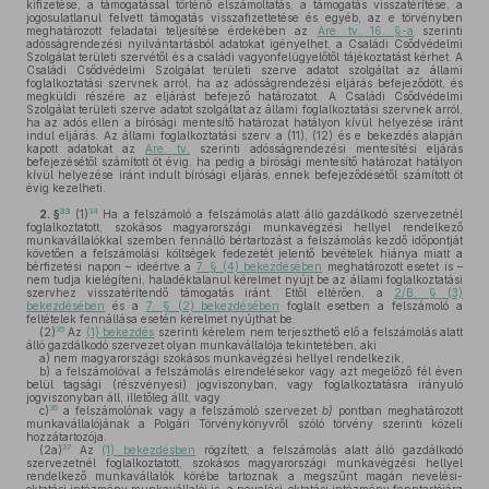
kifizetése, a támogatással történő elszámoltatás, a támogatás visszatérítése, a
jogosulatlanul felvett támogatás visszafizettetése és egyéb, az e törvényben
meghatározott feladatai teljesítése érdekében az
Are. tv. 16. §-a
szerinti
adósságrendezési nyilvántartásból adatokat igényelhet, a Családi Csődvédelmi
Szolgálat területi szervétől és a családi vagyonfelügyelőtől tájékoztatást kérhet. A
Családi Csődvédelmi Szolgálat területi szerve adatot szolgáltat az állami
foglalkoztatási szervnek arról, ha az adósságrendezési eljárás befejeződött, és
megküldi részére az eljárást befejező határozatot. A Családi Csődvédelmi
Szolgálat területi szerve adatot szolgáltat az állami foglalkoztatási szervnek arról,
ha az adós ellen a bírósági mentesítő határozat hatályon kívül helyezése iránt
indul eljárás. Az állami foglalkoztatási szerv a (11), (12) és e bekezdés alapján
kapott adatokat az
Are. tv.
szerinti adósságrendezési mentesítési eljárás
befejezésétől számított öt évig, ha pedig a bírósági mentesítő határozat hatályon
kívül helyezése iránt indult bírósági eljárás, ennek befejeződésétől számított öt
évig kezelheti.
33
34
2. §
(1)
Ha a felszámoló a felszámolás alatt álló gazdálkodó szervezetnél
foglalkoztatott, szokásos magyarországi munkavégzési hellyel rendelkező
munkavállalókkal szemben fennálló bértartozást a felszámolás kezdő időpontját
követően a felszámolási költségek fedezetét jelentő bevételek hiánya miatt a
bérfizetési napon – ideértve a
7. § (4) bekezdésében
meghatározott esetet is –
nem tudja kielégíteni, haladéktalanul kérelmet nyújt be az állami foglalkoztatási
szervhez visszatérítendő támogatás iránt. Ettől eltérően, a
2/B. § (3)
bekezdésében
és a
7. § (2) bekezdésében
foglalt esetben a felszámoló a
feltételek fennállása esetén kérelmet nyújthat be.
35
(2)
Az
(1) bekezdés
szerinti kérelem nem terjeszthető elő a felszámolás alatt
álló gazdálkodó szervezet olyan munkavállalója tekintetében, aki
a)
nem magyarországi szokásos munkavégzési hellyel rendelkezik,
b)
a felszámolóval a felszámolás elrendelésekor vagy azt megelőző fél éven
belül tagsági (részvényesi) jogviszonyban, vagy foglalkoztatásra irányuló
jogviszonyban áll, illetőleg állt, vagy
36
c)
a felszámolónak vagy a felszámoló szervezet
b)
pontban meghatározott
munkavállalójának a Polgári Törvénykönyvről szóló törvény szerinti közeli
hozzátartozója.
37
(2a)
Az
(1) bekezdésben
rögzített, a felszámolás alatt álló gazdálkodó
szervezetnél foglalkoztatott, szokásos magyarországi munkavégzési hellyel
rendelkező munkavállalók körébe tartoznak a megszűnt magán nevelési-