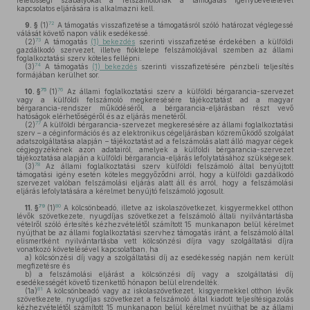
felelősségi szabályokat a felszámolónak a támogatás igénybevételével
kapcsolatos eljárására is alkalmazni kell.
72
9. §
(1)
A támogatás visszafizetése a támogatásról szóló határozat véglegessé
válását követő napon válik esedékessé.
73
(2)
A támogatás
(1) bekezdés
szerinti visszafizetése érdekében a külföldi
gazdálkodó szervezet, illetve fióktelepe felszámolójával szemben az állami
foglalkoztatási szerv köteles fellépni.
74
(3)
A támogatás
(1) bekezdés
szerinti visszafizetésére pénzbeli teljesítés
formájában kerülhet sor.
75
76
10. §
(1)
Az állami foglalkoztatási szerv a külföldi bérgarancia-szervezet
vagy a külföldi felszámoló megkeresésére tájékoztatást ad a magyar
bérgarancia-rendszer működéséről, a bérgarancia-eljárásban részt vevő
hatóságok elérhetőségéről és az eljárás menetéről.
77
(2)
A külföldi bérgarancia-szervezet megkeresésére az állami foglalkoztatási
szerv – a céginformációs és az elektronikus cégeljárásban közreműködő szolgálat
adatszolgáltatása alapján – tájékoztatást ad a felszámolás alatt álló magyar cégek
cégjegyzékének azon adatairól, amelyek a külföldi bérgarancia-szervezet
tájékoztatása alapján a külföldi bérgarancia-eljárás lefolytatásához szükségesek.
78
(3)
Az állami foglalkoztatási szerv külföldi felszámoló által benyújtott
támogatási igény esetén köteles meggyőződni arról, hogy a külföldi gazdálkodó
szervezet valóban felszámolási eljárás alatt áll és arról, hogy a felszámolási
eljárás lefolytatására a kérelmet benyújtó felszámoló jogosult.
79
80
11. §
(1)
A kölcsönbeadó, illetve az iskolaszövetkezet, kisgyermekkel otthon
lévők szövetkezete, nyugdíjas szövetkezet a felszámoló általi nyilvántartásba
vételről szóló értesítés kézhezvételétől számított 15 munkanapon belül kérelmet
nyújthat be az állami foglalkoztatási szervhez támogatás iránt, a felszámoló által
elismertként nyilvántartásba vett kölcsönzési díjra vagy szolgáltatási díjra
vonatkozó követelésével kapcsolatban, ha
a)
kölcsönzési díj vagy a szolgáltatási díj az esedékesség napján nem került
megfizetésre és
b)
a felszámolási eljárást a kölcsönzési díj vagy a szolgáltatási díj
esedékességét követő tizenkettő hónapon belül elrendelték.
81
(1a)
A kölcsönbeadó vagy az iskolaszövetkezet, kisgyermekkel otthon lévők
szövetkezete, nyugdíjas szövetkezet a felszámoló által kiadott teljesítésigazolás
kézhezvételétől számított 15 munkanapon belül kérelmet nyújthat be az állami