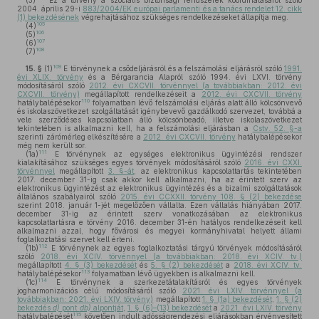
(3)
Ez a törvény a szociális biztonsági rendszerek koordinálásáról szóló
2004. április 29-i
883/2004/EK európai parlamenti és a tanács rendelet 12. cikk
(1) bekezdésének
végrehajtásához szükséges rendelkezéseket állapítja meg.
105
(4)
106
(5)
107
(6)
108
(7)
109
15. §
(1)
E törvénynek a csődeljárásról és a felszámolási eljárásról szóló
1991.
évi XLIX. törvény
és a Bérgarancia Alapról szóló 1994. évi LXVI. törvény
módosításáról szóló
2012. évi CXCVII. törvénnyel (a továbbiakban: 2012. évi
CXCVII. törvény)
megállapított rendelkezéseit a
2012. évi CXCVII. törvény
110
hatálybalépésekor
folyamatban lévő felszámolási eljárás alatt álló kölcsönvevő
és iskolaszövetkezet szolgáltatását igénybevevő gazdálkodó szervezet, továbbá a
vele szerződéses kapcsolatban álló kölcsönbeadó, illetve iskolaszövetkezet
tekintetében is alkalmazni kell, ha a felszámolási eljárásban a
Cstv. 52. §-a
szerinti zárómérleg elkészítésére a
2012. évi CXCVII. törvény
hatálybalépésekor
még nem került sor.
111
(1a)
E törvénynek az egységes elektronikus ügyintézési rendszer
kialakításához szükséges egyes törvények módosításáról szóló
2016. évi CXXI.
törvénnyel
megállapított
3. §-át
, az elektronikus kapcsolattartás tekintetében
2017. december 31-ig csak akkor kell alkalmazni, ha az érintett szerv az
elektronikus ügyintézést az elektronikus ügyintézés és a bizalmi szolgáltatások
általános szabályairól szóló
2015. évi CCXXII. törvény 108. § (2) bekezdése
szerint 2018. január 1-jét megelőzően vállalta. Ezen vállalás hiányában 2017.
december 31-ig az érintett szerv vonatkozásában az elektronikus
kapcsolattartásra e törvény 2016. december 31-én hatályos rendelkezéseit kell
alkalmazni azzal, hogy fővárosi és megyei kormányhivatal helyett állami
foglalkoztatási szervet kell érteni.
112
(1b)
E törvénynek az egyes foglalkoztatási tárgyú törvények módosításáról
szóló
2018. évi XCIV. törvénnyel (a továbbiakban: 2018. évi XCIV. tv.)
megállapított
4. § (3) bekezdését
és
5. § (2) bekezdését
a
2018. évi XCIV. tv.
113
hatálybalépésekor
folyamatban lévő ügyekben is alkalmazni kell.
114
(1c)
E törvénynek a szerkezetátalakításról és egyes törvények
jogharmonizációs célú módosításáról szóló
2021. évi LXIV. törvénnyel (a
továbbiakban: 2021. évi LXIV. törvény)
megállapított
1. § (1a) bekezdését
,
1. § (2)
bekezdés
d)
pont
db)
alpontját
,
1. § (6)–(13) bekezdését
a
2021. évi LXIV. törvény
115
hatálybalépését
követően indult adósságrendezési eljárásokban érvényesített