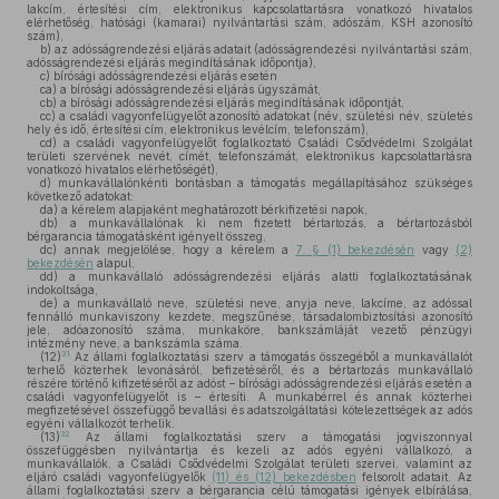
lakcím, értesítési cím, elektronikus kapcsolattartásra vonatkozó hivatalos
elérhetőség, hatósági (kamarai) nyilvántartási szám, adószám, KSH azonosító
szám),
b)
az adósságrendezési eljárás adatait (adósságrendezési nyilvántartási szám,
adósságrendezési eljárás megindításának időpontja),
c)
bírósági adósságrendezési eljárás esetén
ca)
a bírósági adósságrendezési eljárás ügyszámát,
cb)
a bírósági adósságrendezési eljárás megindításának időpontját,
cc)
a családi vagyonfelügyelőt azonosító adatokat (név, születési név, születés
hely és idő, értesítési cím, elektronikus levélcím, telefonszám),
cd)
a családi vagyonfelügyelőt foglalkoztató Családi Csődvédelmi Szolgálat
területi szervének nevét, címét, telefonszámát, elektronikus kapcsolattartásra
vonatkozó hivatalos elérhetőségét),
d)
munkavállalónkénti bontásban a támogatás megállapításához szükséges
következő adatokat:
da)
a kérelem alapjaként meghatározott bérkifizetési napok,
db)
a munkavállalónak ki nem fizetett bértartozás, a bértartozásból
bérgarancia támogatásként igényelt összeg,
dc)
annak megjelölése, hogy a kérelem a
7. § (1) bekezdésén
vagy
(2)
bekezdésén
alapul,
dd)
a munkavállaló adósságrendezési eljárás alatti foglalkoztatásának
indokoltsága,
de)
a munkavállaló neve, születési neve, anyja neve, lakcíme, az adóssal
fennálló munkaviszony kezdete, megszűnése, társadalombiztosítási azonosító
jele, adóazonosító száma, munkaköre, bankszámláját vezető pénzügyi
intézmény neve, a bankszámla száma.
31
(12)
Az állami foglalkoztatási szerv a támogatás összegéből a munkavállalót
terhelő közterhek levonásáról, befizetéséről, és a bértartozás munkavállaló
részére történő kifizetéséről az adóst – bírósági adósságrendezési eljárás esetén a
családi vagyonfelügyelőt is – értesíti. A munkabérrel és annak közterhei
megfizetésével összefüggő bevallási és adatszolgáltatási kötelezettségek az adós
egyéni vállalkozót terhelik.
32
(13)
Az állami foglalkoztatási szerv a támogatási jogviszonnyal
összefüggésben nyilvántartja és kezeli az adós egyéni vállalkozó, a
munkavállalók, a Családi Csődvédelmi Szolgálat területi szervei, valamint az
eljáró családi vagyonfelügyelők
(11) és (12) bekezdésben
felsorolt adatait. Az
állami foglalkoztatási szerv a bérgarancia célú támogatási igények elbírálása,