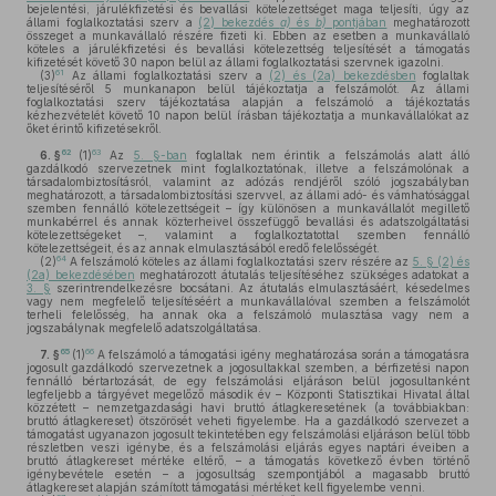
bejelentési, járulékfizetési és bevallási kötelezettséget maga teljesíti, úgy az
állami foglalkoztatási szerv a
(2) bekezdés
a)
és
b)
pontjában
meghatározott
összeget a munkavállaló részére fizeti ki. Ebben az esetben a munkavállaló
köteles a járulékfizetési és bevallási kötelezettség teljesítését a támogatás
kifizetését követő 30 napon belül az állami foglalkoztatási szervnek igazolni.
61
(3)
Az állami foglalkoztatási szerv a
(2) és (2a) bekezdésben
foglaltak
teljesítéséről 5 munkanapon belül tájékoztatja a felszámolót. Az állami
foglalkoztatási szerv tájékoztatása alapján a felszámoló a tájékoztatás
kézhezvételét követő 10 napon belül írásban tájékoztatja a munkavállalókat az
őket érintő kifizetésekről.
62
63
6. §
(1)
Az
5. §-ban
foglaltak nem érintik a felszámolás alatt álló
gazdálkodó szervezetnek mint foglalkoztatónak, illetve a felszámolónak a
társadalombiztosításról, valamint az adózás rendjéről szóló jogszabályban
meghatározott, a társadalombiztosítási szervvel, az állami adó- és vámhatósággal
szemben fennálló kötelezettségeit – így különösen a munkavállalót megillető
munkabérrel és annak közterheivel összefüggő bevallási és adatszolgáltatási
kötelezettségeket –, valamint a foglalkoztatottal szemben fennálló
kötelezettségeit, és az annak elmulasztásából eredő felelősségét.
64
(2)
A felszámoló köteles az állami foglalkoztatási szerv részére az
5. § (2) és
(2a) bekezdésében
meghatározott átutalás teljesítéséhez szükséges adatokat a
3. §
szerintrendelkezésre bocsátani. Az átutalás elmulasztásáért, késedelmes
vagy nem megfelelő teljesítéséért a munkavállalóval szemben a felszámolót
terheli felelősség, ha annak oka a felszámoló mulasztása vagy nem a
jogszabálynak megfelelő adatszolgáltatása.
65
66
7. §
(1)
A felszámoló a támogatási igény meghatározása során a támogatásra
jogosult gazdálkodó szervezetnek a jogosultakkal szemben, a bérfizetési napon
fennálló bértartozását, de egy felszámolási eljáráson belül jogosultanként
legfeljebb a tárgyévet megelőző második év – Központi Statisztikai Hivatal által
közzétett – nemzetgazdasági havi bruttó átlagkeresetének (a továbbiakban:
bruttó átlagkereset) ötszörösét veheti figyelembe. Ha a gazdálkodó szervezet a
támogatást ugyanazon jogosult tekintetében egy felszámolási eljáráson belül több
részletben veszi igénybe, és a felszámolási eljárás egyes naptári éveiben a
bruttó átlagkereset mértéke eltérő, – a támogatás következő évben történő
igénybevétele esetén – a jogosultság szempontjából a magasabb bruttó
átlagkereset alapján számított támogatási mértéket kell figyelembe venni.