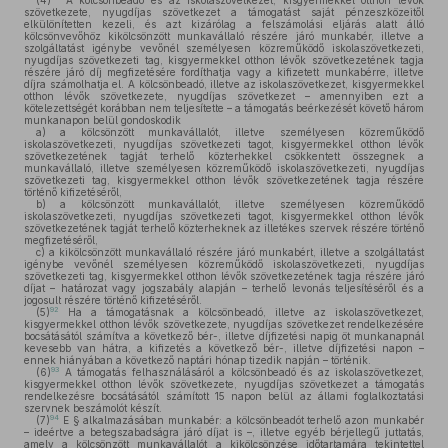
(4)
A kölcsönbeadó és az iskolaszövetkezet, kisgyermekkel otthon lévők
szövetkezete, nyugdíjas szövetkezet a támogatást saját pénzeszközeitől
elkülönítetten kezeli, és azt kizárólag a felszámolási eljárás alatt álló
kölcsönvevőhöz kikölcsönzött munkavállaló részére járó munkabér, illetve a
szolgáltatást igénybe vevőnél személyesen közreműködő iskolaszövetkezeti,
nyugdíjas szövetkezeti tag, kisgyermekkel otthon lévők szövetkezetének tagja
részére járó díj megfizetésére fordíthatja vagy a kifizetett munkabérre, illetve
díjra számolhatja el. A kölcsönbeadó, illetve az iskolaszövetkezet, kisgyermekkel
otthon lévők szövetkezete, nyugdíjas szövetkezet – amennyiben ezt a
kötelezettségét korábban nem teljesítette – a támogatás beérkezését követő három
munkanapon belül gondoskodik
a)
a kölcsönzött munkavállalót, illetve személyesen közreműködő
iskolaszövetkezeti, nyugdíjas szövetkezeti tagot, kisgyermekkel otthon lévők
szövetkezetének tagját terhelő közterhekkel csökkentett összegnek a
munkavállaló, illetve személyesen közreműködő iskolaszövetkezeti, nyugdíjas
szövetkezeti tag, kisgyermekkel otthon lévők szövetkezetének tagja részére
történő kifizetéséről,
b)
a kölcsönzött munkavállalót, illetve személyesen közreműködő
iskolaszövetkezeti, nyugdíjas szövetkezeti tagot, kisgyermekkel otthon lévők
szövetkezetének tagját terhelő közterheknek az illetékes szervek részére történő
megfizetéséről,
c)
a kikölcsönzött munkavállaló részére járó munkabért, illetve a szolgáltatást
igénybe vevőnél személyesen közreműködő iskolaszövetkezeti, nyugdíjas
szövetkezeti tag, kisgyermekkel otthon lévők szövetkezetének tagja részére járó
díjat – határozat vagy jogszabály alapján – terhelő levonás teljesítéséről és a
jogosult részére történő kifizetéséről.
92
(5)
Ha a támogatásnak a kölcsönbeadó, illetve az iskolaszövetkezet,
kisgyermekkel otthon lévők szövetkezete, nyugdíjas szövetkezet rendelkezésére
bocsátásától számítva a következő bér-, illetve díjfizetési napig öt munkanapnál
kevesebb van hátra, a kifizetés a következő bér-, illetve díjfizetési napon –
ennek hiányában a következő naptári hónap tizedik napján – történik.
93
(6)
A támogatás felhasználásáról a kölcsönbeadó és az iskolaszövetkezet,
kisgyermekkel otthon lévők szövetkezete, nyugdíjas szövetkezet a támogatás
rendelkezésre bocsátásától számított 15 napon belül az állami foglalkoztatási
szervnek beszámolót készít.
94
(7)
E § alkalmazásában munkabér: a kölcsönbeadót terhelő azon munkabér
– ideértve a betegszabadságra járó díjat is –, illetve egyéb bérjellegű juttatás,
amely a kölcsönzött munkavállalót a kikölcsönzése időtartamára tekintettel