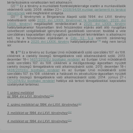
bértartozásokra vonatkozóan kell alkalmazni.
116
(2)
Ez a törvény a munkáltató fizetésképtelensége esetén a munkavállalók
védelméről szóló, 2008. október 22-i
2008/94/EK európai parlamenti és tanácsi
irányelvnek
való megfelelést szolgálja.
117
(3)
E törvénynek a Bérgarancia Alapról szóló 1994. évi LXVI. törvény
módosításáról szóló
2020. évi LXXIX. törvénnyel (a továbbiakban: 2020. évi
LXXIX. törvény)
megállapított rendelkezéseit a
2020. évi LXXIX. törvény
hatálybalépésekor folyamatban lévő felszámolási eljárás alatt álló nyugdíjas
szövetkezet szolgáltatását igénybevevő gazdálkodó szervezet, továbbá a vele
szerződéses kapcsolatban álló nyugdíjas szövetkezet tekintetében is alkalmazni
kell, ha a felszámolási eljárásban a
Cstv. 52. §-a
szerinti zárómérleg
118
elkészítésére a
2020. évi LXXIX. törvény
hatálybalépésekor
még nem került
sor.
119
16. §
Ez a törvény az Európai Unió működéséről szóló szerződés 107. és 108.
cikkének a csekély összegű támogatásokra való alkalmazásáról szóló, 2013.
december 18-i
1407/2013/EU bizottsági rendelet,
az Európai Unió működéséről
szóló szerződés 107. és 108. cikkének a mezőgazdasági ágazatban nyújtott
csekély összegű támogatásokra való alkalmazásáról szóló, 2013. december 18-i
1408/2013/EU bizottsági rendelet
és az Európai Unió működéséről szóló
szerződés 107. és 108. cikkének a halászati és akvakultúra-ágazatban nyújtott
csekély összegű támogatásokra való alkalmazásáról szóló, 2014. június 27-i
717/2014/EU bizottsági rendelet
hatálya alá tartozó támogatásokkal kapcsolatos
szabályokat tartalmaz.
1. számú melléklet
120
az 1994. évi LXVI. törvényhez
121
2. számú melléklet az 1994. évi LXVI. törvényhez
122
3. melléklet az 1994. évi LXVI. törvényhez
123
4. melléklet az 1994. évi LXVI. törvényhez