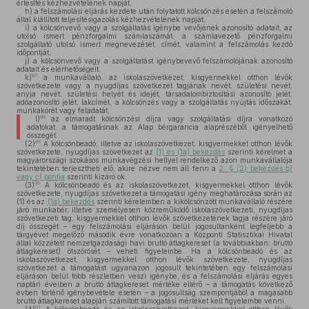
értesítés kézhezvételének napját,
h)
a felszámolási eljárás kezdete után folytatott kölcsönzés esetén a felszámoló
által kiállított teljesítésigazolás kézhezvételének napját,
i)
a kölcsönvevő vagy a szolgáltatás igénybe vevőjének azonosító adatait, az
utolsó ismert pénzforgalmi számlaszámát, a számlavezető pénzforgalmi
szolgáltató utolsó ismert megnevezését, címét, valamint a felszámolás kezdő
időpontját,
j)
a kölcsönvevő vagy a szolgáltatást igénybevevő felszámolójának azonosító
adatait és elérhetőségeit,
87
k)
a munkavállaló, az iskolaszövetkezet, kisgyermekkel otthon lévők
szövetkezete vagy a nyugdíjas szövetkezet tagjának nevét, születési nevét,
anyja nevét, születési helyét és idejét, társadalombiztosítási azonosító jelét,
adóazonosító jelét, lakcímét, a kölcsönzés vagy a szolgáltatás nyújtás időszakát,
munkakörét vagy feladatát,
88
l)
az elmaradt kölcsönzési díjra vagy szolgáltatási díjra vonatkozó
adatokat, a támogatásnak az Alap bérgarancia alaprészéből igényelhető
összegét.
89
(2)
A kölcsönbeadó, illetve az iskolaszövetkezet, kisgyermekkel otthon lévők
szövetkezete, nyugdíjas szövetkezet az
(1) és (1a) bekezdés
szerinti kérelmet a
magyarországi szokásos munkavégzési hellyel rendelkező azon munkavállalója
tekintetében terjesztheti elő, akire nézve nem áll fenn a
2. § (2) bekezdés
b)
vagy
c)
pontja
szerinti kizáró ok.
90
(3)
A kölcsönbeadó és az iskolaszövetkezet, kisgyermekkel otthon lévők
szövetkezete, nyugdíjas szövetkezet a támogatási igény meghatározása során az
(1) és az
(1a) bekezdés
szerinti kérelemben a kikölcsönzött munkavállaló részére
járó munkabér, illetve személyesen közreműködő iskolaszövetkezeti, nyugdíjas
szövetkezeti tag, kisgyermekkel otthon lévők szövetkezetének tagja részére járó
díj összegét – egy felszámolási eljáráson belül jogosultanként legfeljebb a
tárgyévet megelőző második évre vonatkozóan a Központi Statisztikai Hivatal
által közzétett nemzetgazdasági havi bruttó átlagkereset (a továbbiakban: bruttó
átlagkereset) ötszörösét – veheti figyelembe. Ha a kölcsönbeadó és az
iskolaszövetkezet, kisgyermekkel otthon lévők szövetkezete, nyugdíjas
szövetkezet a támogatást ugyanazon jogosult tekintetében egy felszámolási
eljáráson belül több részletben veszi igénybe, és a felszámolási eljárás egyes
naptári éveiben a bruttó átlagkereset mértéke eltérő – a támogatás következő
évben történő igénybevétele esetén – a jogosultság szempontjából a magasabb
bruttó átlagkereset alapján számított támogatási mértéket kell figyelembe venni.
91