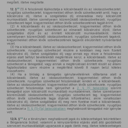
megilleti, illetve megillette.
95
12. §
(1)
A felszámoló tájékoztatja a kölcsönbeadót és az iskolaszövetkezetet,
nyugdíjas szövetkezetet, kisgyermekkel otthon lévők szövetkezetét arról, hogy a
kölcsönzési díj, illetve a szolgáltatási díj elmaradása mely kölcsönzött
munkavállalót, illetve személyesen közreműködő iskolaszövetkezeti, nyugdíjas
szövetkezeti tagot, kisgyermekkel otthon lévők szövetkezetének tagját érinti.
(2)
A kölcsönbeadó és az iskolaszövetkezet, kisgyermekkel otthon lévők
szövetkezete, nyugdíjas szövetkezet az elmaradt kölcsönzési díjról, illetve
szolgáltatási díjról és az érintett kölcsönzött munkavállalókról, illetve
személyesen közreműködő iskolaszövetkezeti, nyugdíjas szövetkezeti tagokról,
kisgyermekkel otthon lévők szövetkezetének tagjairól elkülönített nyilvántartást
vezet.
(3)
Ha a kölcsönbeadó, illetve az iskolaszövetkezet, kisgyermekkel otthon lévők
szövetkezete, nyugdíjas szövetkezet részére a korábban meg nem fizetett
kölcsönzési díj, illetve szolgáltatási díj vagy annak egy része a felszámolási
eljárás alatt befolyt bevételekből megtérítésre kerül, a kölcsönbeadó, illetve az
iskolaszövetkezet, kisgyermekkel otthon lévők szövetkezete, nyugdíjas
szövetkezet a támogatást, vagy annak a megtérüléssel érintett részét az állami
foglalkoztatási szerv részére a megtérítést követő 8 napon belül köteles
visszafizetni.
(4)
Ha a bíróság a támogatás igénybevételének időtartama alatt a
kölcsönbeadó, illetve az iskolaszövetkezet, kisgyermekkel otthon lévők
szövetkezete, nyugdíjas szövetkezet felszámolását rendeli el, a kölcsönbeadó,
illetve az iskolaszövetkezet, kisgyermekkel otthon lévők szövetkezete, nyugdíjas
szövetkezet felszámolója nem igényelhet a
2. § (1) bekezdése
szerinti
támogatást azon kölcsönzött munkavállaló munkabérének, illetve személyesen
közreműködő iskolaszövetkezeti, nyugdíjas szövetkezeti tag, kisgyermekkel
otthon lévők szövetkezete tagja díjának kifizetéséhez, akire vonatkozóan
kölcsönzési díj, illetve szolgáltatási díj meg nem fizetése miatt a kölcsönbeadó,
illetve az iskolaszövetkezet, kisgyermekkel otthon lévők szövetkezete, nyugdíjas
szövetkezet a
11. § (1)–(1a) bekezdésében
meghatározott támogatást már igénybe
vett.
96
12/A. §
Az e törvényben meghatározott jogok és kötelezettségek tekintetében
a Bérgarancia biztost, valamint a kényszertörlési eljárás alatt álló gazdálkodó
szervezet munkavállalóját ugyanazok a jogok illetik meg, illetve kötelezettségek