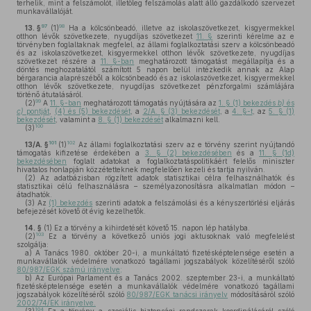
terhelik, mint a felszámolót, illetőleg felszámolás alatt álló gazdálkodó szervezet
munkavállalóját.
97
98
13. §
(1)
Ha a kölcsönbeadó, illetve az iskolaszövetkezet, kisgyermekkel
otthon lévők szövetkezete, nyugdíjas szövetkezet
11. §
szerinti kérelme az e
törvényben foglaltaknak megfelel, az állami foglalkoztatási szerv a kölcsönbeadó
és az iskolaszövetkezet, kisgyermekkel otthon lévők szövetkezete, nyugdíjas
szövetkezet részére a
11. §-ban
meghatározott támogatást megállapítja és a
döntés meghozatalától számított 5 napon belül intézkedik annak az Alap
bérgarancia alaprészéből a kölcsönbeadó és az iskolaszövetkezet, kisgyermekkel
otthon lévők szövetkezete, nyugdíjas szövetkezet pénzforgalmi számlájára
történő átutalásáról.
99
(2)
A
11. §-ban
meghatározott támogatás nyújtására az
1. § (1) bekezdés
b)
és
c)
pontját
,
(4) és (5) bekezdését
, a
2/A. § (3) bekezdését
, a
4. §-t
, az
5. § (1)
bekezdését
, valamint a
8. § (1) bekezdését
alkalmazni kell.
100
(3)
101
102
13/A. §
(1)
Az állami foglalkoztatási szerv az e törvény szerint nyújtandó
támogatás kifizetése érdekében a
3. § (2) bekezdésében
és a
11. § (1d)
bekezdésében
foglalt adatokat a foglalkoztatáspolitikáért felelős miniszter
hivatalos honlapján közzétetteknek megfelelően kezeli és tartja nyilván.
(2)
Az adatbázisban rögzített adatok statisztikai célra felhasználhatók és
statisztikai célú felhasználásra – személyazonosításra alkalmatlan módon –
átadhatók.
(3)
Az
(1) bekezdés
szerinti adatok a felszámolási és a kényszertörlési eljárás
befejezését követő öt évig kezelhetők.
14. §
(1)
Ez a törvény a kihirdetését követő 15. napon lép hatályba.
103
(2)
Ez a törvény a következő uniós jogi aktusoknak való megfelelést
szolgálja:
a)
A Tanács 1980. október 20-i, a munkáltató fizetésképtelensége esetén a
munkavállalók védelmére vonatkozó tagállami jogszabályok közelítéséről szóló
80/987/EGK számú irányelve;
b)
Az Európai Parlament és a Tanács 2002. szeptember 23-i, a munkáltató
fizetésképtelensége esetén a munkavállalók védelmére vonatkozó tagállami
jogszabályok közelítéséről szóló
80/987/EGK tanácsi irányelv
módosításáról szóló
2002/74/EK irányelve.
104