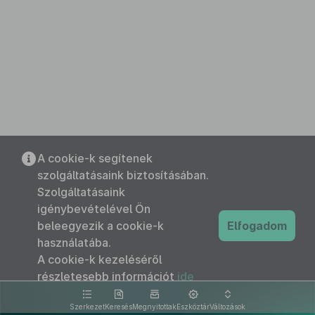
A cookie-k segítenek
szolgáltatásaink biztosításában.
Szolgáltatásaink
igénybevételével Ön
beleegyezik a cookie-k
Elfogadom
használatába.
A cookie-k kezeléséről
részletesebb információt
ide
kattintva olvashat.
Szerkezet
Keresés
Megnyitottak
Eszköztár
Változások