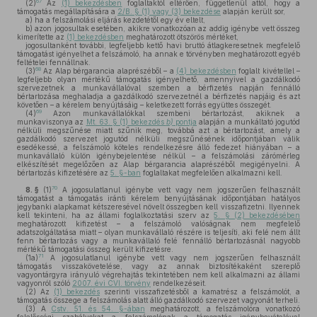
67
(2)
Az
(1) bekezdésben
foglaltaktól eltérően, függetlenül attól, hogy a
támogatás megállapítására a
2/B. § (1) vagy (3) bekezdése
alapján került sor,
a)
ha a felszámolási eljárás kezdetétől egy év eltelt,
b)
azon jogosultak esetében, akikre vonatkozóan az addig igénybe vett összeg
kimerítette az
(1) bekezdésben
meghatározott ötszörös mértéket,
jogosultanként további, legfeljebb kettő havi bruttó átlagkeresetnek megfelelő
támogatást igényelhet a felszámoló, ha annak e törvényben meghatározott egyéb
feltételei fennállnak.
68
(3)
Az Alap bérgarancia alaprészéből – a
(4) bekezdésben
foglalt kivétellel –
legfeljebb olyan mértékű támogatás igényelhető, amennyivel a gazdálkodó
szervezetnek a munkavállalóval szemben a bérfizetés napján fennálló
bértartozása meghaladja a gazdálkodó szervezetnél a bérfizetés napjáig és azt
követően – a kérelem benyújtásáig – keletkezett forrás együttes összegét.
69
(4)
Azon munkavállalókkal szembeni bértartozást, akiknek a
munkaviszonya az
Mt. 63. § (1) bekezdés
b)
pontja
alapján a munkáltató jogutód
nélküli megszűnése miatt szűnik meg, továbbá azt a bértartozást, amely a
gazdálkodó szervezet jogutód nélküli megszűnésének időpontjában válik
esedékessé, a felszámoló köteles rendelkezésre álló fedezet hiányában – a
munkavállaló külön igénybejelentése nélkül – a felszámolási zárómérleg
elkészítését megelőzően az Alap bérgarancia alaprészéből megigényelni. A
bértartozás kifizetésére az
5. §-ban
foglaltakat megfelelően alkalmazni kell.
70
8. §
(1)
A jogosulatlanul igénybe vett vagy nem jogszerűen felhasznált
támogatást a támogatás iránti kérelem benyújtásának időpontjában hatályos
jegybanki alapkamat kétszeresével növelt összegben kell visszafizetni. Ilyennek
kell tekinteni, ha az állami foglalkoztatási szerv az
5. § (2) bekezdésében
meghatározott kifizetést – a felszámoló valóságnak nem megfelelő
adatszolgáltatása miatt – olyan munkavállaló részére is teljesíti, aki felé nem állt
fenn bértartozás vagy a munkavállaló felé fennálló bértartozásnál nagyobb
mértékű támogatási összeg került kifizetésre.
71
(1a)
A jogosulatlanul igénybe vett vagy nem jogszerűen felhasznált
támogatás visszakövetelése, vagy az annak biztosítékaként szereplő
vagyontárgyra irányuló végrehajtás tekintetében nem kell alkalmazni az állami
vagyonról szóló
2007. évi CVI. törvény
rendelkezéseit.
(2)
Az
(1) bekezdés
szerinti visszafizetésből a kamatrész a felszámolót, a
támogatás összege a felszámolás alatt álló gazdálkodó szervezet vagyonát terheli.
(3)
A
Cstv. 51. és 54. §-ában
meghatározott, a felszámolóra vonatkozó