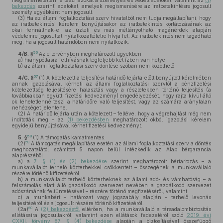
megismerhetetlenné teszi azokat a személyes és védett adatokat, valamint az
(1)
bekezdés
szerinti adatokat, amelyek megismerésére az iratbetekintésre jogosult
személy egyébként nem jogosult.
(3)
Ha az állami foglalkoztatási szerv hivatalból nem tudja megállapítani, hogy
az iratbetekintési kérelem benyújtásakor az iratbetekintés korlátozásának az
okai fennállnak-e, az üzleti és más méltányolható magánérdek alapján
védelemre jogosultat nyilatkozattételre hívja fel. Az iratbetekintés nem tagadható
meg, ha a jogosult határidőben nem nyilatkozik.
56
4/B. §
Az e törvényben meghatározott ügyekben
a)
hiánypótlásra felhívásnak legfeljebb két ízben van helye,
b)
az állami foglalkoztatási szerv döntése szóban nem közölhető.
57
4/C. §
(1)
A kötelezett a teljesítési határidő lejárta előtt benyújtott kérelmében
annak igazolásával kérheti az állami foglalkoztatási szervtől a pénzfizetési
kötelezettség teljesítésére halasztás vagy a részletekben történő teljesítés (a
továbbiakban együtt: fizetési kedvezmény) engedélyezését, hogy rajta kívül álló
ok lehetetlenné teszi a határidőre való teljesítést, vagy az számára aránytalan
nehézséget jelentene.
(2)
A határidő lejárta után a kötelezett – feltéve, hogy a végrehajtást még nem
indították meg – az
(1) bekezdésben
meghatározott okból igazolási kérelem
egyidejű benyújtásával kérhet fizetési kedvezményt.
58
5. §
(1)
A támogatás kamatmentes.
59
(2)
A támogatás megállapítása esetén az állami foglalkoztatási szerv a döntés
meghozatalától számított 5 napon belül intézkedik az Alap bérgarancia
alaprészéből
a)
a
7. § (1) és (2) bekezdése
szerint meghatározott bértartozás – a
munkavállalót terhelő közterhekkel csökkentett – összegének a munkavállaló
részére történő kifizetéséről,
b)
a munkavállalót terhelő közterheknek az állami adó- és vámhatóság – a
felszámolás alatt álló gazdálkodó szervezet nevében a gazdálkodó szervezet
adószámának feltüntetésével – részére történő megfizetéséről, valamint
c)
a munkabért – határozat vagy jogszabály alapján – terhelő levonás
teljesítéséről és a jogosult részére történő kifizetéséről.
60
(2a)
A
(2) bekezdéstől
eltérően, ha a munkavállaló a társadalombiztosítás
ellátásaira jogosultakról, valamint ezen ellátások fedezetéről szóló
2019. évi
CXXII. törvény 87. § (4) bekezdése
alapján a biztosításával összefüggő