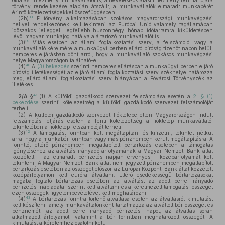
oktatási intézmény munkavállalói is, a nevelési-oktatási intézmény fenntartójára
törvény rendelkezése alapján átszállt, a munkavállalók elmaradt munkabérét
érintő kötelezettségekkel összefüggésben.
38
(2b)
E törvény alkalmazásában szokásos magyarországi munkavégzési
hellyel rendelkezőnek kell tekinteni az Európai Unió valamely tagállamában
időszakos jelleggel, legfeljebb huszonnégy hónap időtartamra kiküldetésben
lévő, magyar munkajog hatálya alá tartozó munkavállalót is.
39
(3)
Vitás esetben az állami foglalkoztatási szerv, a felszámoló, vagy a
munkavállaló kérelmére a munkaügyi perben eljáró bíróság tizenöt napon belül,
nemperes eljárásban dönt arról, hogy a munkavállaló szokásos munkavégzési
helye Magyarországon található-e.
40
(4)
A
(3) bekezdés
szerinti nemperes eljárásban a munkaügyi perben eljáró
bíróság illetékességét az eljáró állami foglalkoztatási szerv székhelye határozza
meg, eljáró állami foglalkoztatási szerv hiányában a Fővárosi Törvényszék az
illetékes.
41
2/A. §
(1)
A külföldi gazdálkodó szervezet felszámolása esetén a
2. § (1)
bekezdése
szerinti kötelezettség a külföldi gazdálkodó szervezet felszámolóját
terheli.
(2)
A külföldi gazdálkodó szervezet fióktelepe ellen Magyarországon indult
felszámolási eljárás esetén a fenti kötelezettség a fióktelep munkavállalói
tekintetében a fióktelep felszámolóját terheli.
42
(3)
A támogatást forintban kell megállapítani és kifizetni, tekintet nélkül
arra, hogy a munkabér forintban vagy más pénznemben került megállapításra. A
forinttól eltérő pénznemben megállapított bértartozás esetében a támogatás
igényléséhez az átváltás irányadó árfolyamának a Magyar Nemzeti Bank által
közzétett – az elmaradt bérfizetés napján érvényes – középárfolyamát kell
tekinteni. A Magyar Nemzeti Bank által nem jegyzett pénznemben megállapított
bértartozás esetében az összeget először az Európai Központi Bank által közzétett
középárfolyamon kell euróra átváltani. Eltérő esedékességű bértartozásokat
magába foglaló bértartozás esetében az átváltást az adott bérre irányadó
bérfizetési nap adatai szerint kell átváltani és a kérelmezett támogatási összeget
ezen összegek figyelembevételével kell meghatározni.
43
(4)
A bértartozás forintra történő átváltása esetén az átváltásról kimutatást
kell készíteni, amely munkavállalónként tartalmazza az átváltott bér összegét és
pénznemét, az adott bérre irányadó bérfizetési napot, az átváltás során
alkalmazott árfolyamot, valamint a bér forintban meghatározott összegét. A
kimutatást a kérelemhez csatolni kell.