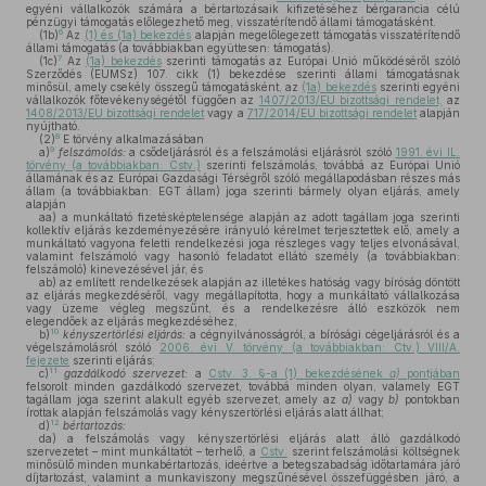
egyéni vállalkozók számára a bértartozásaik kifizetéséhez bérgarancia célú
pénzügyi támogatás előlegezhető meg, visszatérítendő állami támogatásként.
6
(1b)
Az
(1) és (1a) bekezdés
alapján megelőlegezett támogatás visszatérítendő
állami támogatás (a továbbiakban együttesen: támogatás).
7
(1c)
Az
(1a) bekezdés
szerinti támogatás az Európai Unió működéséről szóló
Szerződés (EUMSz) 107. cikk (1) bekezdése szerinti állami támogatásnak
minősül, amely csekély összegű támogatásként, az
(1a) bekezdés
szerinti egyéni
vállalkozók főtevékenységétől függően az
1407/2013/EU bizottsági rendelet,
az
1408/2013/EU bizottsági rendelet
vagy a
717/2014/EU bizottsági rendelet
alapján
nyújtható.
8
(2)
E törvény alkalmazásában
9
a)
felszámolás:
a csődeljárásról és a felszámolási eljárásról szóló
1991. évi IL.
törvény (a továbbiakban: Cstv.)
szerinti felszámolás, továbbá az Európai Unió
államának és az Európai Gazdasági Térségről szóló megállapodásban részes más
állam (a továbbiakban: EGT állam) joga szerinti bármely olyan eljárás, amely
alapján
aa)
a munkáltató fizetésképtelensége alapján az adott tagállam joga szerinti
kollektív eljárás kezdeményezésére irányuló kérelmet terjesztettek elő, amely a
munkáltató vagyona feletti rendelkezési joga részleges vagy teljes elvonásával,
valamint felszámoló vagy hasonló feladatot ellátó személy (a továbbiakban:
felszámoló) kinevezésével jár, és
ab)
az említett rendelkezések alapján az illetékes hatóság vagy bíróság döntött
az eljárás megkezdéséről, vagy megállapította, hogy a munkáltató vállalkozása
vagy üzeme végleg megszűnt, és a rendelkezésre álló eszközök nem
elegendőek az eljárás megkezdéséhez;
10
b)
kényszertörlési eljárás:
a cégnyilvánosságról, a bírósági cégeljárásról és a
végelszámolásról szóló
2006. évi V. törvény (a továbbiakban: Ctv.) VIII/A.
fejezete
szerinti eljárás;
11
c)
gazdálkodó szervezet:
a
Cstv. 3. §-a (1) bekezdésének
a)
pontjában
felsorolt minden gazdálkodó szervezet, továbbá minden olyan, valamely EGT
tagállam joga szerint alakult egyéb szervezet, amely az
a)
vagy
b)
pontokban
írottak alapján felszámolás vagy kényszertörlési eljárás alatt állhat;
12
d)
bértartozás:
da)
a felszámolás vagy kényszertörlési eljárás alatt álló gazdálkodó
szervezetet – mint munkáltatót – terhelő, a
Cstv.
szerint felszámolási költségnek
minősülő minden munkabértartozás, ideértve a betegszabadság időtartamára járó
díjtartozást, valamint a munkaviszony megszűnésével összefüggésben járó, a