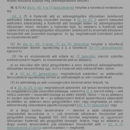
terjedő időszakra állapítja meg (adómegállapítási időszak).''
16. §
(1)
Az
áfa tv. 48. §-a (1) bekezdésének
helyébe a következő rendelkezés
lép:
,,
48. §
(1) A fizetendő adó az adómegállapítási időszakban keletkezett
adófizetési kötelezettség összesített összege. A
19. és 20. §
szerint halasztott
adófizetési kötelezettség a fizetendő adó összegét abban az adómegállapítási
időszakban növeli, melyben a halasztás lejár. Az adóalany a fizetendő adót
csökkentheti az adómegállapítási időszakban keletkezett és levonható előzetesen
felszámított adó összesített összegével. Az így meghatározott különbözet jelenti
az elszámolandó adót.''
(2)
Az
áfa tv. 48. §-ának (3) és (4) bekezdése
helyébe a következő
rendelkezések lépnek, egyidejűleg a § a következő
(5)—(7) bekezdésekkel
egészül ki:
,,(3) Ha az elszámolandó adó előjele az
(1) bekezdés
szerinti számítás
eredményeként negatív, az elszámolandó adót az adóalany
a)
az elévülési időn belül göngyölítetten a soron következő adómegállapítási
időszakban beszámíthatja úgy, mint a fizetendő adót csökkentő tétel, illetve
b)
a
(4) és (5) bekezdésben
meghatározott esetekben az adóbevallás
benyújtásával egyidejűleg kérheti az adóhatóságtól az adó visszatérítését.
(4) Az adóhatóság az adó-visszaigénylési kérelmet akkor teljesíti, ha
a)
a
28. és 29. §-ban
meghatározott adómérték alá tartozó termékértékesítés
és szolgáltatásnyújtás összesített adóalapja, valamint a
17. §
szerinti előleg — adó
nélkül számított — összesített összege az adóév elejétől, illetve — ha az adóalany
év közben jelentkezik be — az adóalanyként történő bejelentkezés időpontjától
kezdődően az adóéven belül göngyölítetten eléri vagy meghaladja az alanyi
adómentesség választására jogosító összeghatárt [
49. § (2) bekezdése
]; vagy
b)
a tárgyi eszköz beszerzésére — ideértve a saját vállalkozásban
megvalósított beruházást is — jutó levonható előzetesen felszámított adó
göngyölített összege legalább 100 000 forinttal meghaladja az ugyanezen
időszakban fizetendő adó göngyölített összegét, feltéve, hogy az adóalany a
tárgyi eszköz beszerzésére jutó előzetesen felszámított adót —
32. § (1)
bekezdésének
a)
pontja
szerinti esetben — megfizette;