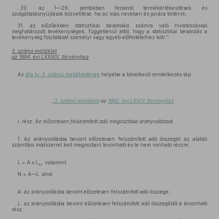
,,30. az 1—29. pontokban felsorolt termékértékesítések és
szolgáltatásnyújtások közvetítése, ha az más nevében és javára történik;
31. az előzőekben statisztikai besorolási számra való hivatkozással
meghatározott tevékenységek, függetlenül attól, hogy a statisztikai besorolás a
tevékenység folytatását személyi vagy egyéb előfeltételhez köti.''
3. számú melléklet
az 1994. évi LXXXIX. törvényhez
Az
áfa tv. 3. számú mellékletének
helyébe a következő rendelkezés lép:
,,
3. számú melléklet
az
1992. évi LXXIV. törvényhez
I. rész:
Az előzetesen felszámított adó megosztása arányosítással
1. Az arányosításba bevont előzetesen felszámított adó összegét az alábbi
számítási módszerrel kell megosztani levonható és le nem vonható részre;
L = A x L
, valamint
H
N = A—L, ahol
A: az arányosításba bevont előzetesen felszámított adó összege;
L: az arányosításba bevont előzetesen felszámított adó összegéből a levonható
rész;