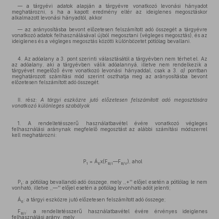
— a tárgyévi adatok alapján a tárgyévre vonatkozó levonási hányadot
meghatározni, s ha a kapott eredmény eltér az ideiglenes megosztáskor
alkalmazott levonási hányadtól, akkor
— az arányosításba bevont előzetesen felszámított adó összegét a tárgyévre
vonatkozó adatok felhasználásával újból megosztani (végleges megosztás), és az
ideiglenes és a végleges megosztás közötti különbözetet pótlólag bevallani.
4. Az adóalany a 3. pont szerinti választásától a tárgyévben nem térhet el. Az
az adóalany, aki a tárgyévben válik adóalannyá, illetve nem rendelkezik a
tárgyévet megelőző évre vonatkozó levonási hányaddal, csak a 3.
a)
pontban
meghatározott számítási mód szerint oszthatja meg az arányosításba bevont
előzetesen felszámított adó összegét.
II. rész:
A tárgyi eszközre jutó előzetesen felszámított adó megosztására
vonatkozó különleges szabályok
1. A rendeltetésszerű használatbavétel évére vonatkozó végleges
felhasználási aránynak megfelelő megosztást az alábbi számítási módszerrel
kell meghatározni:
P
= Á
x(F
—F
), ahol
1
E
B/I
B/V
P
: a pótlólag bevallandó adó összege, mely ,,+'' előjel esetén a pótlólag le nem
1
vonható, illetve ,,—'' előjel esetén a pótlólag levonható adót jelenti;
Á
: a tárgyi eszközre jutó előzetesen felszámított adó összege;
E
F
: a rendeltetésszerű használatbavétel évére érvényes ideiglenes
B/I
felhasználási arány, mely