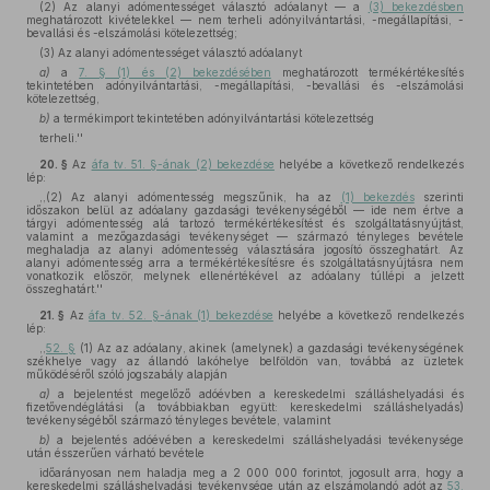
(2) Az alanyi adómentességet választó adóalanyt — a
(3) bekezdésben
meghatározott kivételekkel — nem terheli adónyilvántartási, -megállapítási, -
bevallási és -elszámolási kötelezettség;
(3) Az alanyi adómentességet választó adóalanyt
a)
a
7. § (1) és (2) bekezdésében
meghatározott termékértékesítés
tekintetében adónyilvántartási, -megállapítási, -bevallási és -elszámolási
kötelezettség,
b)
a termékimport tekintetében adónyilvántartási kötelezettség
terheli.''
20. §
Az
áfa tv. 51. §-ának (2) bekezdése
helyébe a következő rendelkezés
lép:
,,(2) Az alanyi adómentesség megszűnik, ha az
(1) bekezdés
szerinti
időszakon belül az adóalany gazdasági tevékenységéből — ide nem értve a
tárgyi adómentesség alá tartozó termékértékesítést és szolgáltatásnyújtást,
valamint a mezőgazdasági tevékenységet — származó tényleges bevétele
meghaladja az alanyi adómentesség választására jogosító összeghatárt. Az
alanyi adómentesség arra a termékértékesítésre és szolgáltatásnyújtásra nem
vonatkozik először, melynek ellenértékével az adóalany túllépi a jelzett
összeghatárt.''
21. §
Az
áfa tv. 52. §-ának (1) bekezdése
helyébe a következő rendelkezés
lép:
,,
52. §
(1) Az az adóalany, akinek (amelynek) a gazdasági tevékenységének
székhelye vagy az állandó lakóhelye belföldön van, továbbá az üzletek
működéséről szóló jogszabály alapján
a)
a bejelentést megelőző adóévben a kereskedelmi szálláshelyadási és
fizetővendéglátási (a továbbiakban együtt: kereskedelmi szálláshelyadás)
tevékenységéből származó tényleges bevétele, valamint
b)
a bejelentés adóévében a kereskedelmi szálláshelyadási tevékenysége
után ésszerűen várható bevétele
időarányosan nem haladja meg a 2 000 000 forintot, jogosult arra, hogy a
kereskedelmi szálláshelyadási tevékenysége után az elszámolandó adót az
53.