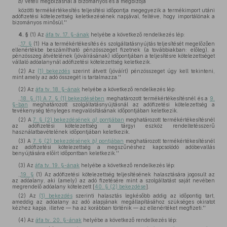
b)
vételi megbízásnál a bizományos és a megbízója
közötti termékértékesítés teljesítési időpontja megegyezik a termékimport utáni
adófizetési kötelezettség keletkezésének napjával, feltéve, hogy importálónak a
bizományos minősül.''
4. §
(1)
Az
áfa tv. 17. §-ának
helyébe a következő rendelkezés lép:
,,
17. §
(1) Ha a termékértékesítés és szolgáltatásnyújtás teljesítését megelőzően
ellenértékbe beszámítható pénzösszeget fizetnek (a továbbiakban: előleg), a
pénzösszeg átvételének (jóváírásának) időpontjában a teljesítésre kötelezettséget
vállaló adóalanynál adófizetési kötelezettség keletkezik.
(2) Az
(1) bekezdés
szerint átvett (jóváírt) pénzösszeget úgy kell tekinteni,
mint amely az adó összegét is tartalmazza.''
(2)
Az
áfa tv. 18. §-ának
helyébe a következő rendelkezés lép:
,,
18. § (1) A 7. § (1) bekezdésében
meghatározott termékértékesítésnél és a
9.
§-ban
meghatározott szolgáltatásnyújtásnál az adófizetési kötelezettség a
tevékenység tényleges megvalósításának időpontjában keletkezik.
(2) A
7. § (2) bekezdésének
a)
pontjában
meghatározott termékértékesítésnél
az adófizetési kötelezettség a tárgyi eszköz rendeltetésszerű
használatbavételének időpontjában keletkezik.
(3) A
7. § (2) bekezdésének
b)
pontjában
meghatározott termékértékesítésnél
az adófizetési kötelezettség a megszűnéshez kapcsolódó adóbevallás
benyújtására előírt időpontban keletkezik.''
(3)
Az
áfa tv. 19. §-ának
helyébe a következő rendelkezés lép:
,,
19. §
(1) Az adófizetési kötelezettség teljesítésének halasztására jogosult az
az adóalany, aki (amely) az adó fizetésére mint a szolgáltatást saját nevében
megrendelő adóalany kötelezett [
40. § (2) bekezdése
].
(2) Az
(1) bekezdés
szerinti halasztás legkésőbb addig az időpontig tart,
ameddig az adóalany az adó alapjának megállapításához szükséges okiratot
kézhez kapja, illetve — ha az korábban történik — az ellenértéket megfizeti.''
(4)
Az
áfa tv. 20. §-ának
helyébe a következő rendelkezés lép: