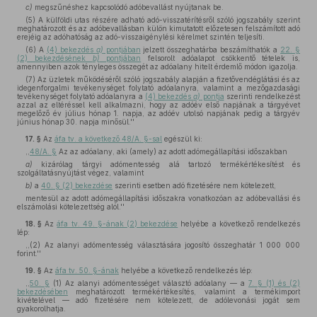
c)
megszűnéshez kapcsolódó adóbevallást nyújtanak be.
(5) A külföldi utas részére adható adó-visszatérítésről szóló jogszabály szerint
meghatározott és az adóbevallásban külön kimutatott előzetesen felszámított adó
erejéig az adóhatóság az adó-visszaigénylési kérelmet szintén teljesíti.
(6) A
(4) bekezdés
a)
pontjában
jelzett összeghatárba beszámíthatók a
22. §
(2) bekezdésének
b)
pontjában
felsorolt adóalapot csökkentő tételek is,
amennyiben azok tényleges összegét az adóalany hitelt érdemlő módon igazolja.
(7) Az üzletek működéséről szóló jogszabály alapján a fizetővendéglátási és az
idegenforgalmi tevékenységet folytató adóalanyra, valamint a mezőgazdasági
tevékenységet folytató adóalanyra a
(4) bekezdés
a)
pontja
szerinti rendelkezést
azzal az eltéréssel kell alkalmazni, hogy az adóév első napjának a tárgyévet
megelőző év július hónap 1. napja, az adóév utolsó napjának pedig a tárgyév
június hónap 30. napja minősül.''
17. §
Az
áfa tv. a következő 48/A. §-sal
egészül ki:
,,
48/A. §
Az az adóalany, aki (amely) az adott adómegállapítási időszakban
a)
kizárólag tárgyi adómentesség alá tartozó termékértékesítést és
szolgáltatásnyújtást végez, valamint
b)
a
40. § (2) bekezdése
szerinti esetben adó fizetésére nem kötelezett,
mentesül az adott adómegállapítási időszakra vonatkozóan az adóbevallási és
elszámolási kötelezettség alól.''
18. §
Az
áfa tv. 49. §-ának (2) bekezdése
helyébe a következő rendelkezés
lép:
,,(2) Az alanyi adómentesség választására jogosító összeghatár 1 000 000
forint.''
19. §
Az
áfa tv. 50. §-ának
helyébe a következő rendelkezés lép:
,,
50. §
(1) Az alanyi adómentességet választó adóalany — a
7. § (1) és (2)
bekezdésében
meghatározott termékértékesítés, valamint a termékimport
kivételével — adó fizetésére nem kötelezett, de adólevonási jogát sem
gyakorolhatja.