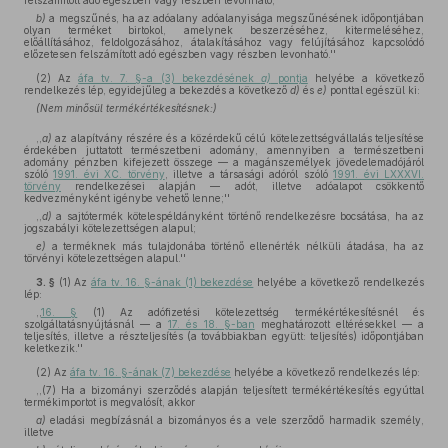
felszámított adó egészben vagy részben levonható;
b)
a megszűnés, ha az adóalany adóalanyisága megszűnésének időpontjában
olyan terméket birtokol, amelynek beszerzéséhez, kitermeléséhez,
előállításához, feldolgozásához, átalakításához vagy felújításához kapcsolódó
előzetesen felszámított adó egészben vagy részben levonható.''
(2)
Az
áfa tv. 7. §-a (3) bekezdésének
a)
pontja
helyébe a következő
rendelkezés lép, egyidejűleg a bekezdés a következő
d)
és
e)
ponttal egészül ki:
(Nem minősül termékértékesítésnek:)
,,
a)
az alapítvány részére és a közérdekű célú kötelezettségvállalás teljesítése
érdekében juttatott természetbeni adomány, amennyiben a természetbeni
adomány pénzben kifejezett összege — a magánszemélyek jövedelemadójáról
szóló
1991. évi XC. törvény
, illetve a társasági adóról szóló
1991. évi LXXXVI.
törvény
rendelkezései alapján — adót, illetve adóalapot csökkentő
kedvezményként igénybe vehető lenne;''
,,
d)
a sajtótermék kötelespéldányként történő rendelkezésre bocsátása, ha az
jogszabályi kötelezettségen alapul;
e)
a terméknek más tulajdonába történő ellenérték nélküli átadása, ha az
törvényi kötelezettségen alapul.''
3. §
(1)
Az
áfa tv. 16. §-ának (1) bekezdése
helyébe a következő rendelkezés
lép:
,,
16. §
(1) Az adófizetési kötelezettség termékértékesítésnél és
szolgáltatásnyújtásnál — a
17. és 18. §-ban
meghatározott eltérésekkel — a
teljesítés, illetve a részteljesítés (a továbbiakban együtt: teljesítés) időpontjában
keletkezik.''
(2)
Az
áfa tv. 16. §-ának (7) bekezdése
helyébe a következő rendelkezés lép:
,,(7) Ha a bizományi szerződés alapján teljesített termékértékesítés egyúttal
termékimportot is megvalósít, akkor
a)
eladási megbízásnál a bizományos és a vele szerződő harmadik személy,
illetve