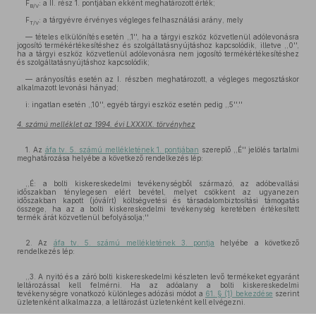
F
: a II. rész 1. pontjában ekként meghatározott érték;
B/V
F
: a tárgyévre érvényes végleges felhasználási arány, mely
T/V
— tételes elkülönítés esetén ,,1'', ha a tárgyi eszköz közvetlenül adólevonásra
jogosító termékértékesítéshez és szolgáltatásnyújtáshoz kapcsolódik, illetve ,,0'',
ha a tárgyi eszköz közvetlenül adólevonásra nem jogosító termékértékesítéshez
és szolgáltatásnyújtáshoz kapcsolódik;
— arányosítás esetén az I. részben meghatározott, a végleges megosztáskor
alkalmazott levonási hányad;
i: ingatlan esetén ,,10'', egyéb tárgyi eszköz esetén pedig ,,5''.''
4. számú melléklet az 1994. évi LXXXIX. törvényhez
1. Az
áfa tv. 5. számú mellékletének 1. pontjában
szereplő ,,É'' jelölés tartalmi
meghatározása helyébe a következő rendelkezés lép:
,,É: a bolti kiskereskedelmi tevékenységből származó, az adóbevallási
időszakban ténylegesen elért bevétel, melyet csökkent az ugyanezen
időszakban kapott (jóváírt) költségvetési és társadalombiztosítási támogatás
összege, ha az a bolti kiskereskedelmi tevékenység keretében értékesített
termék árát közvetlenül befolyásolja;''
2. Az
áfa tv. 5. számú mellékletének 3. pontja
helyébe a következő
rendelkezés lép:
,,3. A nyitó és a záró bolti kiskereskedelmi készleten levő termékeket egyaránt
leltározással kell felmérni. Ha az adóalany a bolti kiskereskedelmi
tevékenységre vonatkozó különleges adózási módot a
61. § (1) bekezdése
szerint
üzletenként alkalmazza, a leltározást üzletenként kell elvégezni.