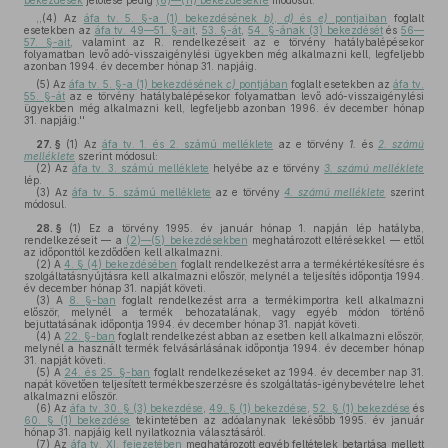
bekezdések
jelölése pedig
(6)—(11) bekezdésekre
módosul:
,,(4) Az
áfa tv. 5. §-a (1) bekezdésének
b)
,
d)
és
e)
pontjaiban
foglalt
esetekben az
áfa tv. 49—51. §-ait
,
53. §-át
,
54. §-ának (3) bekezdését
és
56—
57. §-ait
, valamint az R. rendelkezéseit az e törvény hatálybalépésekor
folyamatban levő adó-visszaigénylési ügyekben még alkalmazni kell, legfeljebb
azonban 1994. év december hónap 31. napjáig.
(5) Az
áfa tv. 5. §-a (1) bekezdésének
c)
pontjában
foglalt esetekben az
áfa tv.
55. §-át
az e törvény hatálybalépésekor folyamatban levő adó-visszaigénylési
ügyekben még alkalmazni kell, legfeljebb azonban 1996. év december hónap
31. napjáig.''
27. §
(1)
Az
áfa tv. 1. és 2. számú melléklete
az e törvény
1.
és
2. számú
melléklete
szerint módosul:
(2)
Az
áfa tv. 3. számú melléklete
helyébe az e törvény
3. számú melléklete
lép.
(3)
Az
áfa tv. 5. számú melléklete
az e törvény
4. számú melléklete
szerint
módosul.
28. §
(1)
Ez a törvény 1995. év január hónap 1. napján lép hatályba,
rendelkezéseit — a
(2)—(5) bekezdésekben
meghatározott eltérésekkel — ettől
az időponttól kezdődően kell alkalmazni.
(2)
A
4. § (4) bekezdésében
foglalt rendelkezést arra a termékértékesítésre és
szolgáltatásnyújtásra kell alkalmazni először, melynél a teljesítés időpontja 1994.
év december hónap 31. napját követi.
(3)
A
8. §-ban
foglalt rendelkezést arra a termékimportra kell alkalmazni
először, melynél a termék behozatalának, vagy egyéb módon történő
bejuttatásának időpontja 1994. év december hónap 31. napját követi.
(4)
A
22. §-ban
foglalt rendelkezést abban az esetben kell alkalmazni először,
melynél a használt termék felvásárlásának időpontja 1994. év december hónap
31. napját követi.
(5)
A
24. és 25. §-ban
foglalt rendelkezéseket az 1994. év december nap 31.
napát követően teljesített termékbeszerzésre és szolgáltatás-igénybevételre lehet
alkalmazni először.
(6)
Az
áfa tv. 30. § (3) bekezdése
,
49. § (1) bekezdése
,
52. § (1) bekezdése
és
60. § (1) bekezdése
tekintetében az adóalanynak lekésőbb 1995. év január
hónap 31. napjáig kell nyilatkoznia választásáról.
(7)
Az
áfa tv. XI. fejezetében
meghatározott egyéb feltételek betartása mellett