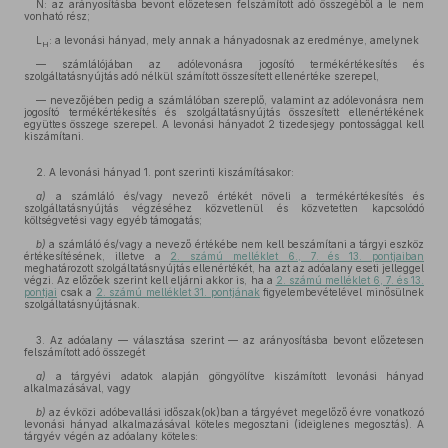
N: az arányosításba bevont előzetesen felszámított adó összegéből a le nem
vonható rész;
L
: a levonási hányad, mely annak a hányadosnak az eredménye, amelynek
H
— számlálójában az adólevonásra jogosító termékértékesítés és
szolgáltatásnyújtás adó nélkül számított összesített ellenértéke szerepel,
— nevezőjében pedig a számlálóban szereplő, valamint az adólevonásra nem
jogosító termékértékesítés és szolgáltatásnyújtás összesített ellenértékének
együttes összege szerepel. A levonási hányadot 2 tizedesjegy pontossággal kell
kiszámítani.
2. A levonási hányad 1. pont szerinti kiszámításakor:
a)
a számláló és/vagy nevező értékét növeli a termékértékesítés és
szolgáltatásnyújtás végzéséhez közvetlenül és közvetetten kapcsolódó
költségvetési vagy egyéb támogatás;
b)
a számláló és/vagy a nevező értékébe nem kell beszámítani a tárgyi eszköz
értékesítésének, illetve a
2. számú melléklet 6., 7. és 13. pontjaiban
meghatározott szolgáltatásnyújtás ellenértékét, ha azt az adóalany eseti jelleggel
végzi. Az előzőek szerint kell eljárni akkor is, ha a
2. számú melléklet 6, 7. és 13.
pontjai
csak a
2. számú melléklet 31. pontjának
figyelembevételével minősülnek
szolgáltatásnyújtásnak.
3. Az adóalany — választása szerint — az arányosításba bevont előzetesen
felszámított adó összegét
a)
a tárgyévi adatok alapján göngyölítve kiszámított levonási hányad
alkalmazásával, vagy
b)
az évközi adóbevallási időszak(ok)ban a tárgyévet megelőző évre vonatkozó
levonási hányad alkalmazásával köteles megosztani (ideiglenes megosztás). A
tárgyév végén az adóalany köteles: