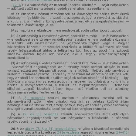
,,
72. §
(1) A vámhatóság az importáló indokolt kérelmére — saját hatáskörben
— adófizetés alóli mentességet engedélyezhet abban az esetben, ha
a)
az ellenérték nélküli termékimport az állampolgárok széles körét érintő
közösségi — így különösen: a szociális, az egészségügyi, a nevelési, az oktatási,
a kulturális, a hitéleti, a környezetvédelmi, a terület- és településfejlesztési —
feladatok ellátását szolgálja, és
b)
az importáló e tekintetben nem rendelkezik adóbevallási jogosultsággal.
(2) Az adóhatóság a kedvezményezett indokolt kérelmére — saját hatáskörben
— engedélyezi az e törvény rendelkezései alapján le nem vonható előzetesen
felszámított adó visszatérítését, ha jogszabályba foglalt, vagy a Magyar
Közlönyben közzétett nemzetközi szerződés a külföldről származó pénzbeli
segély felhasználását ahhoz a feltételhez köti, hogy az abból finanszírozott
kiadások árában foglalt adó viselése alól a segély kedvezményezettjét
mentesíteni kell.
(3) Az adóhatóság a kedvezményezett indokolt kérelmére — saját hatáskörben
— visszatérítést engedélyezhet az e törvény rendelkezései alapján le nem
vonható előzetesen felszámított adóra, ha a külföldi illetőség adománytevő a
külföldről származó pénzbeli adomány felhasználását ahhoz a feltételhez köti,
hogy az abból finanszírozott, az állampolgárok széles körét érintő közösségi — így
különösen: a szociális, az egészségügyi, a nevelési, az oktatási, a kulturális, a
hitéleti, a környezetvédelmi, a terület- és településfejlesztési — feladatok
ellátását szolgáló kiadások árában foglalt adó viselése alól az adomány
kedvezményezettjét mentesíteni kell.
(4) A
(3) bekezdés
szerinti esetben a kérelemhez csatolni kell az
adománytételről szóló hiteles okiratot, valamint az illetékes külföldi állam
hatósága által kiállított okiratot, amely igazolja, hogy az adománytevő az adomány
összegét a vonatkozó adózási szabályokkal összhangban számolta el.
(5) A
(2) és (3) bekezdés
szerinti adó-visszatérítés legfeljebb olyan
hányadban engedélyezhető, amilyen hányadban a kiadásokból a pénzbeli
segély, adomány részesedik.''
26. §
Az
áfa tv. 75. §-a (4) bekezdésének
helyébe a következő rendelkezés
lép, egyidejűleg a § a következő
(5) bekezdéssel
egészül ki, a jelenlegi
(5)—(10)