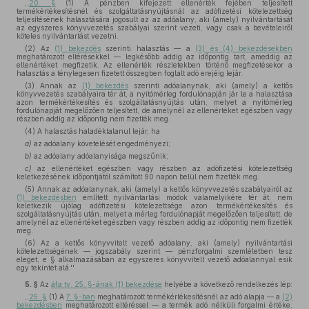
,,
20. §
(1) A pénzben kifejezett ellenérték fejében teljesített
termékértékesítésnél és szolgáltatásnyújtásnál az adófizetési kötelezettség
teljesítésének halasztására jogosult az az adóalany, aki (amely) nyilvántartását
az egyszeres könyvvezetés szabályai szerint vezeti, vagy csak a bevételeiről
köteles nyilvántartást vezetni.
(2) Az
(1) bekezdés
szerinti halasztás — a
(3) és (4) bekezdésekben
meghatározott eltérésekkel — legkésőbb addig az időpontig tart, ameddig az
ellenértéket megfizetik. Az ellenérték részletekben történő megfizetésekor a
halasztás a ténylegesen fizetett összegben foglalt adó erejéig lejár.
(3) Annak az
(1) bekezdés
szerinti adóalanynak, aki (amely) a kettős
könyvvezetés szabályaira tér át, a nyitómérleg fordulónapján jár le a halasztása
azon termékértékesítés és szolgáltatásnyújtás után, melyet a nyitómérleg
fordulónapját megelőzően teljesített, de amelynél az ellenértéket egészben vagy
részben addig az időpontig nem fizették meg.
(4) A halasztás haladéktalanul lejár, ha
a)
az adóalany követelését engedményezi;
b)
az adóalany adóalanyisága megszűnik;
c)
az ellenértéket egészben vagy részben az adófizetési kötelezettség
keletkezésének időpontjától számított 90 napon belül nem fizették meg.
(5) Annak az adóalanynak, aki (amely) a kettős könyvvezetés szabályairól az
(1) bekezdésben
említett nyilvántartási módok valamelyikére tér át, nem
keletkezik újólag adófizetési kötelezettsége azon termékértékesítés és
szolgáltatásnyújtás után, melyet a mérleg fordulónapját megelőzően teljesített, de
amelynél az ellenértéket egészben vagy részben addig az időpontig nem fizették
meg.
(6) Az a kettős könyvvitelt vezető adóalany, aki (amely) nyilvántartási
kötelezettségének — jogszabály szerint — pénzforgalmi szemléletben tesz
eleget, e § alkalmazásában az egyszeres könyvvitelt vezető adóalannyal esik
egy tekintet alá.''
5. §
Az
áfa tv. 25. §-ának (1) bekezdése
helyébe a következő rendelkezés lép:
,,
25. §
(1) A
7. §-ban
meghatározott termékértékesítésnél az adó alapja — a
(2)
bekezdésben
meghatározott eltéréssel — a termék adó nélküli forgalmi értéke,