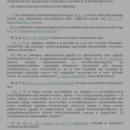
rendelkezés lép, egyidejűleg a bekezdés a következő
d)
ponttal egészül ki:
(Az adólevonási jog keletkezésének időpontja:)
,,
c)
az adófizetési kötelezettséget tartalmazó, a
19. §
szerinti halasztás lejáratát
követő első adóbevallás benyújtására előírt időpontot követő nap [
32. § (1)
bekezdésének
c)
pontja
];
d)
az adófizetési kötelezettséget tartalmazó adóbevallás benyújtására előírt nap
[
32. § (1) bekezdésének
d)
pontja
].''
12. §
Az
áfa tv. 38. §-ának
helyébe a következő rendelkezés lép:
,,
38. §
(1) az adóalany köteles a levonható és a le nem vonható előzetesen
felszámított adó összegét nyilvántartásában egymástól elkülönítetten kimutatni
(tételes elkülönítés).
(2) Ha az adóalany adólevonásra jogosító és adólevonásra nem jogosító
termékértékesítést és szolgáltatásnyújtást egyaránt végez és az
(1) bekezdés
szerinti szabály alkalmazásával a termékértékesítéshez és
szolgáltatásnyújtáshoz kapcsolódó előzetesen felszámított adó összege
maradéktalanul nem különíthető el, az el nem különített adó összegét az
arányosítás szabályai szerint kell megosztani levonható és le nem vonható
részre. Az arányosítás szabályait a
3. számú melléklet
I. része tartalmazza.''
13. §
(1)
Az
áfa tv. 39. §-ának (1) bekezdése
helyébe a következő rendelkezés
lép:
,,
39. §
(1) A tárgyi eszköz tekintetében az adóalany a rendeltetésszerű
használatbavétel évét követő 4 évben, illetve — ha a tárgyi eszköz ingatlan — 9
évben köteles a levonható és a le nem vonható előzetesen felszámított adó
összegét utólag módosítani, amennyiben a rendeltetésszerű használatbavétel
évére vonatkozó végleges felhasználási arányhoz képest a tárgyi eszköz
adólevonásra jogosító és adólevonásra nem jogosító termékértékesítéshez és
szolgáltatásnyújtáshoz történő felhasználásának aránya a tárgyévben 10
százalékpontot meghaladóan változik.''
(2)
Az
áfa tv. 39. §-ának (3) és (4) bekezdése
helyébe a következő
rendelkezések lépnek: