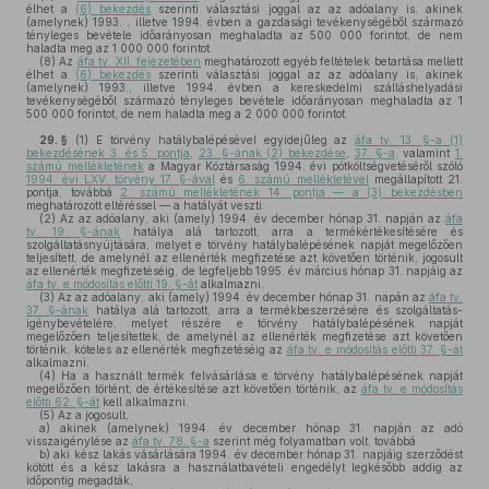
élhet a
(6) bekezdés
szerinti választási joggal az az adóalany is, akinek
(amelynek) 1993. , illetve 1994. évben a gazdasági tevékenységéből származó
tényleges bevétele időarányosan meghaladta az 500 000 forintot, de nem
haladta meg az 1 000 000 forintot.
(8)
Az
áfa tv. XII. fejezetében
meghatározott egyéb feltételek betartása mellett
élhet a
(6) bekezdés
szerinti választási joggal az az adóalany is, akinek
(amelynek) 1993., illetve 1994. évben a kereskedelmi szálláshelyadási
tevékenységéből származó tényleges bevétele időarányosan meghaladta az 1
500 000 forintot, de nem haladta meg a 2 000 000 forintot.
29. §
(1)
E törvény hatálybalépésével egyidejűleg az
áfa tv. 13. §-a (1)
bekezdésének 3. és 5. pontja
,
23. §-ának (2) bekezdése
,
37. §-a
, valamint
1.
számú mellékletének
a Magyar Köztársaság 1994. évi pótköltségvetéséről szóló
1994. évi LXV. törvény 17. §-ával
és
6. számú mellékletével
megállapított 21.
pontja, továbbá
2. számú mellékletének 14. pontja — a (3) bekezdésben
meghatározott eltéréssel — a hatályát veszti.
(2)
Az az adóalany, aki (amely) 1994. év december hónap 31. napján az
áfa
tv. 19. §-ának
hatálya alá tartozott, arra a termékértékesítésére és
szolgáltatásnyújtására, melyet e törvény hatálybalépésének napját megelőzően
teljesített, de amelynél az ellenérték megfizetése azt követően történik, jogosult
az ellenérték megfizetéséig, de legfeljebb 1995. év március hónap 31. napjáig az
áfa tv. e módosítás előtti 19. §-át
alkalmazni.
(3)
Az az adóalany, aki (amely) 1994. év december hónap 31. napán az
áfa tv.
37. §-ának
hatálya alá tartozott, arra a termékbeszerzésére és szolgáltatás-
igénybevételére, melyet részére e törvény hatálybalépésének napját
megelőzően teljesítettek, de amelynél az ellenérték megfizetése azt követően
történik, köteles az ellenérték megfizetéséig az
áfa tv. e módosítás előtti 37. §-át
alkalmazni.
(4)
Ha a használt termék felvásárlása e törvény hatálybalépésének napját
megelőzően történt, de értékesítése azt követően történik, az
áfa tv. e módosítás
előtti 62. §-át
kell alkalmazni.
(5)
Az a jogosult,
a)
akinek (amelynek) 1994. év december hónap 31. napján az adó
visszaigénylése az
áfa tv. 78. §-a
szerint még folyamatban volt, továbbá
b)
aki kész lakás vásárlására 1994. év december hónap 31. napjáig szerződést
kötött és a kész lakásra a használatbavételi engedélyt legkésőbb addig az
időpontig megadták,