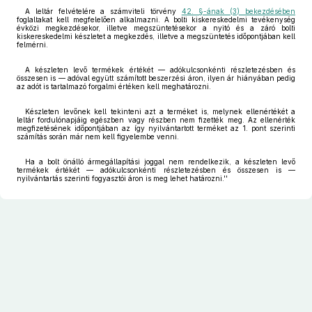
A leltár felvételére a számviteli törvény
42. §-ának (3) bekezdésében
foglaltakat kell megfelelően alkalmazni. A bolti kiskereskedelmi tevékenység
évközi megkezdésekor, illetve megszüntetésekor a nyitó és a záró bolti
kiskereskedelmi készletet a megkezdés, illetve a megszüntetés időpontjában kell
felmérni.
A készleten levő termékek értékét — adókulcsonkénti részletezésben és
összesen is — adóval együtt számított beszerzési áron, ilyen ár hiányában pedig
az adót is tartalmazó forgalmi értéken kell meghatározni.
Készleten levőnek kell tekinteni azt a terméket is, melynek ellenértékét a
leltár fordulónapjáig egészben vagy részben nem fizették meg. Az ellenérték
megfizetésének időpontjában az így nyilvántartott terméket az 1. pont szerinti
számítás során már nem kell figyelembe venni.
Ha a bolt önálló ármegállapítási joggal nem rendelkezik, a készleten levő
termékek értékét — adókulcsonkénti részletezésben és összesen is —
nyilvántartás szerinti fogyasztói áron is meg lehet határozni.''