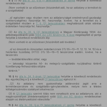
9. §
(1)
Az
áfa tv. 33. §-a (1) bekezdésének
a)
pontja
helyébe a következő
rendelkezés lép:
(Nem vonható le az előzetesen felszámított adó, ha az adóalany a terméket és
a szolgáltatást)
,,
a)
egészben vagy részben nem az adóalanyiságot eredményező gazdasági
tevékenységéhez használja fel, hasznosítja, kivéve, ha a terméket és a
szolgáltatást részben a
7. § (3) bekezdésében
meghatározott célok elérése
érdekében használja fel, hasznosítja;''
(2)
Az
áfa tv. 33. § (2) bekezdésének
a Magyar Köztársaság 1994. évi
pótköltségvetéséről szóló
1994. évi LXV. törvény 13. §-ával
megállapított
a)
pontja
helyébe a következő rendelkezés lép:
(Nem vonható le az előzetesen felszámított adó továbbá:)
,,
a)
az ólmozott és ólmozatlan motorbenzinek (ITJ 55—13—11, 12, 13, 14, 15) és a
háztartási tüzelőolaj (HTO) (ITJ 55—16—1) beszerzése esetén, kivéve, ha a
beszerzés
— továbbértékesítési céllal, vagy
— lakossági központos hő- és melegvíz-szolgáltatás nyújtásához történő
tüzelőanyag-felhasználás céljára
történik;''
10. §
Az
áfa tv. 34. §-ának (2) bekezdése
helyébe a következő rendelkezés
lép, egyidejűleg a § a következő
(3) bekezdéssel
egészül ki:
,,(2) Az adóalany nem gyakorolhatja adólevonási jogát arra a
termékbeszerzésre és szolgáltatás-igénybevételre, melyre nem a tételes
költségelszámolás szabályait alkalmazza.
(3) A
(2) bekezdés
szerinti tiltás nem vonatkozik arra az adóalanyra, aki a
magánszemélyek jövedelemadójáról szóló
1991. évi XC. törvény
rendelkezései
alapján az átalányadózást választotta.''
11. §
Az
áfa tv. 36. §-a (1) bekezdésének
c)
pontja
helyébe a következő