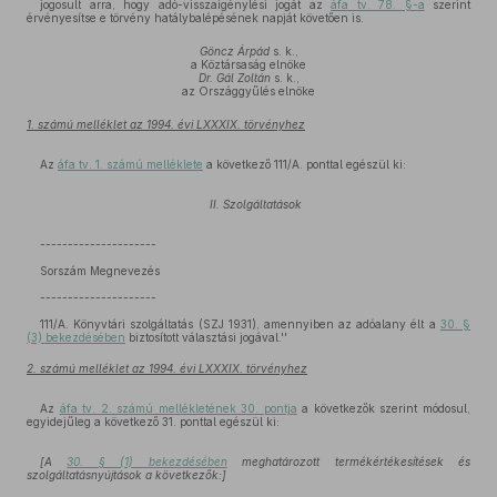
jogosult arra, hogy adó-visszaigénylési jogát az
áfa tv. 78. §-a
szerint
érvényesítse e törvény hatálybalépésének napját követően is.
Göncz Árpád
s. k.,
a Köztársaság elnöke
Dr. Gál Zoltán
s. k.,
az Országgyűlés elnöke
1. számú melléklet az 1994. évi LXXXIX. törvényhez
Az
áfa tv. 1. számú melléklete
a következő 111/A. ponttal egészül ki:
II. Szolgáltatások
---------------------
Sorszám Megnevezés
---------------------
111/A. Könyvtári szolgáltatás (SZJ 1931), amennyiben az adóalany élt a
30. §
(3) bekezdésében
biztosított választási jogával.''
2. számú melléklet az 1994. évi LXXXIX. törvényhez
Az
áfa tv. 2. számú mellékletének 30. pontja
a következők szerint módosul,
egyidejűleg a következő 31. ponttal egészül ki:
[A
30. § (1) bekezdésében
meghatározott termékértékesítések és
szolgáltatásnyújtások a következők:]