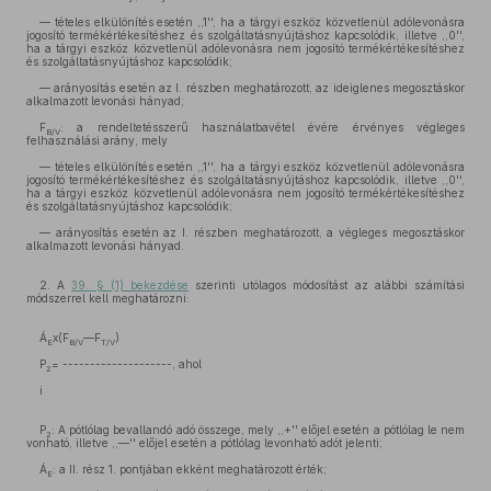
— tételes elkülönítés esetén ,,1'', ha a tárgyi eszköz közvetlenül adólevonásra
jogosító termékértékesítéshez és szolgáltatásnyújtáshoz kapcsolódik, illetve ,,0'',
ha a tárgyi eszköz közvetlenül adólevonásra nem jogosító termékértékesítéshez
és szolgáltatásnyújtáshoz kapcsolódik;
— arányosítás esetén az I. részben meghatározott, az ideiglenes megosztáskor
alkalmazott levonási hányad;
F
: a rendeltetésszerű használatbavétel évére érvényes végleges
B/V
felhasználási arány, mely
— tételes elkülönítés esetén ,,1'', ha a tárgyi eszköz közvetlenül adólevonásra
jogosító termékértékesítéshez és szolgáltatásnyújtáshoz kapcsolódik, illetve ,,0'',
ha a tárgyi eszköz közvetlenül adólevonásra nem jogosító termékértékesítéshez
és szolgáltatásnyújtáshoz kapcsolódik;
— arányosítás esetén az I. részben meghatározott, a végleges megosztáskor
alkalmazott levonási hányad.
2. A
39. § (1) bekezdése
szerinti utólagos módosítást az alábbi számítási
módszerrel kell meghatározni:
Á
x(F
—F
)
E
B/V
T/V
P
= --------------------, ahol
2
i
P
: A pótlólag bevallandó adó összege, mely ,,+'' előjel esetén a pótlólag le nem
2
vonható, illetve ,,—'' előjel esetén a pótlólag levonható adót jelenti;
Á
: a II. rész 1. pontjában ekként meghatározott érték;
E