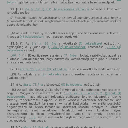
§-ban
foglaltak szerint tartsa nyilván, állapítsa meg, vallja be és számolja el.''
22. §
Az
áfa tv. 62. §-a (1) bekezdésének
b)
pontja
helyébe a következő
rendelkezés lép:
(A használt termék felvásárlásakor az átvevő adóalany jogosult arra, hogy a
felvásárolt termék árának meghatározott részét előzetesen felszámított adóként
vegye figyelembe, ha)
,,
b)
az átadó e törvény rendelkezései alapján adó fizetésére nem kötelezett,
kivéve a
(4) bekezdésben
meghatározott eseteket.''
23. §
(1)
Az
áfa tv. 66. §-a
a következő
(1) bekezdéssel
egészül ki,
egyidejűleg a § jelenlegi
(1) és (2) bekezdésének
számozása
(2) és (3)
bekezdésre
változik:
,,
66. §
(1) Előleg fizetése esetén a
17. §-ban
foglalt szabályokat azzal az
eltéréssel kell alkalmazni, hogy adófizetési kötelezettség legfeljebb a kalkulált
árrés erejéig keletkezik.''
(2)
Az
áfa tv. 66. §-ának (3) bekezdése
helyébe a következő rendelkezés lép:
,,(3) Az adóalany a
(2) bekezdés
szerinti esetben adólevonási jogát nem
gyakorolhatja.''
24. §
Az
áfa tv. 71. §-a
a következő
(5) bekezdéssel
egészül ki:
,,(5) Az Adó- és Pénzügyi Ellenőrzési Hivatal elnöke felhatalmazást kap arra,
hogy a Magyar Vöröskeresztről szóló
1993. évi XL. törvény 2. §-ának (1)
bekezdésében
meghatározott feladatok ellátására fordított kiadásokra jutó, e
törvény rendelkezései alapján le nem vonható előzetesen felszámított adó
visszatérítését indokolt kérelemre — saját hatáskörben — méltányosságból
engedélyezze az olyan társadalmi szervezet részére, amelyet a kérelem
benyújtásának évét megelőzően legalább két évvel korábban ilyen
szervezetként belföldön nyilvántartásba vettek, s amely gazdasági
tevékenységet (
5. §
) sem a kérelem benyújtását megelőzően nem végzett, sem
attól kezdődően nem végez.''
25. §
Az
áfa tv. 72. §-ának
helyébe a következő rendelkezés lép: