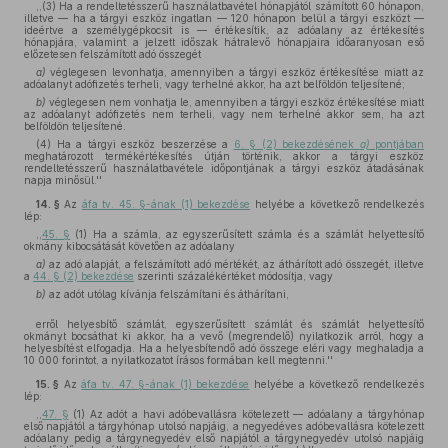
,,(3) Ha a rendeltetésszerű használatbavétel hónapjától számított 60 hónapon,
illetve — ha a tárgyi eszköz ingatlan — 120 hónapon belül a tárgyi eszközt —
ideértve a személygépkocsit is — értékesítik, az adóalany az értékesítés
hónapjára, valamint a jelzett időszak hátralevő hónapjaira időaranyosan eső
előzetesen felszámított adó összegét
a)
véglegesen levonhatja, amennyiben a tárgyi eszköz értékesítése miatt az
adóalanyt adófizetés terheli, vagy terhelné akkor, ha azt belföldön teljesítené;
b)
véglegesen nem vonhatja le, amennyiben a tárgyi eszköz értékesítése miatt
az adóalanyt adófizetés nem terheli, vagy nem terhelné akkor sem, ha azt
belföldön teljesítené.
(4) Ha a tárgyi eszköz beszerzése a
6. § (2) bekezdésének
a)
pontjában
meghatározott termékértékesítés útján történik, akkor a tárgyi eszköz
rendeltetésszerű használatbavétele időpontjának a tárgyi eszköz átadásának
napja minősül.''
14. §
Az
áfa tv. 45. §-ának (1) bekezdése
helyébe a következő rendelkezés
lép:
,,
45. §
(1) Ha a számla, az egyszerűsített számla és a számlát helyettesítő
okmány kibocsátását követően az adóalany
a)
az adó alapját, a felszámított adó mértékét, az áthárított adó összegét, illetve
a
44. § (2) bekezdése
szerinti százalékértéket módosítja, vagy
b)
az adót utólag kívánja felszámítani és áthárítani,
erről helyesbítő számlát, egyszerűsített számlát és számlát helyettesítő
okmányt bocsáthat ki akkor, ha a vevő (megrendelő) nyilatkozik arról, hogy a
helyesbítést elfogadja. Ha a helyesbítendő adó összege eléri vagy meghaladja a
10 000 forintot, a nyilatkozatot írásos formában kell megtenni.''
15. §
Az
áfa tv. 47. §-ának (1) bekezdése
helyébe a következő rendelkezés
lép:
,,
47. §
(1) Az adót a havi adóbevallásra kötelezett — adóalany a tárgyhónap
első napjától a tárgyhónap utolsó napjáig, a negyedéves adóbevallásra kötelezett
adóalany pedig a tárgynegyedév első napjától a tárgynegyedév utolsó napjáig