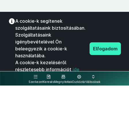
A cookie-k segítenek
szolgáltatásaink biztosításában.
Szolgáltatásaink
igénybevételével Ön
beleegyezik a cookie-k
Elfogadom
használatába.
A cookie-k kezeléséről
részletesebb információt
ide
kattintva olvashat.
Szerkezet
Keresés
Megnyitottak
Eszköztár
Változások