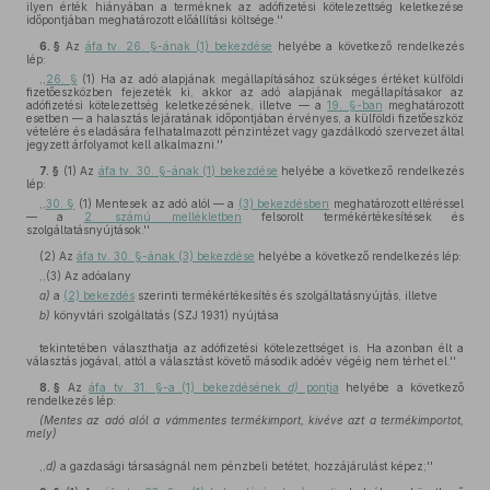
ilyen érték hiányában a terméknek az adófizetési kötelezettség keletkezése
időpontjában meghatározott előállítási költsége.''
6. §
Az
áfa tv. 26. §-ának (1) bekezdése
helyébe a következő rendelkezés
lép:
,,
26. §
(1) Ha az adó alapjának megállapításához szükséges értéket külföldi
fizetőeszközben fejezeték ki, akkor az adó alapjának megállapításakor az
adófizetési kötelezettség keletkezésének, illetve — a
19. §-ban
meghatározott
esetben — a halasztás lejáratának időpontjában érvényes, a külföldi fizetőeszköz
vételére és eladására felhatalmazott pénzintézet vagy gazdálkodó szervezet által
jegyzett árfolyamot kell alkalmazni.''
7. §
(1)
Az
áfa tv. 30. §-ának (1) bekezdése
helyébe a következő rendelkezés
lép:
,,
30. §
(1) Mentesek az adó alól — a
(3) bekezdésben
meghatározott eltéréssel
— a
2. számú mellékletben
felsorolt termékértékesítések és
szolgáltatásnyújtások.''
(2)
Az
áfa tv. 30. §-ának (3) bekezdése
helyébe a következő rendelkezés lép:
,,(3) Az adóalany
a)
a
(2) bekezdés
szerinti termékértékesítés és szolgáltatásnyújtás, illetve
b)
könyvtári szolgáltatás (SZJ 1931) nyújtása
tekintetében választhatja az adófizetési kötelezettséget is. Ha azonban élt a
választás jogával, attól a választást követő második adóév végéig nem térhet el.''
8. §
Az
áfa tv. 31. §-a (1) bekezdésének
d)
pontja
helyébe a következő
rendelkezés lép:
(Mentes az adó alól a vámmentes termékimport, kivéve azt a termékimportot,
mely)
,,
d)
a gazdasági társaságnál nem pénzbeli betétet, hozzájárulást képez;''