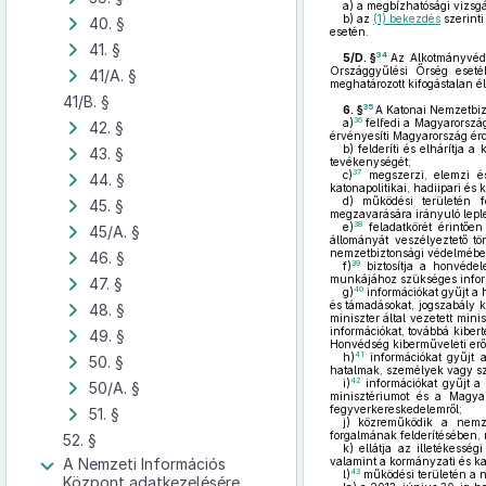
a)
a megbízhatósági vizsgá
b)
az
(1) bekezdés
szerinti
40. §
esetén.
41. §
34
5/D. §
Az Alkotmányvéde
Országgyűlési Őrség eset
41/A. §
meghatározott kifogástalan éle
41/B. §
35
6. §
A Katonai Nemzetbiz
36
a)
felfedi a Magyarország
42. §
érvényesíti Magyarország érd
b)
felderíti és elhárítja a
43. §
tevékenységét;
37
c)
megszerzi, elemzi és 
44. §
katonapolitikai, hadiipari és 
d)
működési területén fe
45. §
megzavarására irányuló leple
38
e)
feladatkörét érintően
45/A. §
állományát veszélyeztető t
nemzetbiztonsági védelmében
46. §
39
f)
biztosítja a honvédel
munkájához szükséges inform
47. §
40
g)
információkat gyűjt a 
és támadásokat, jogszabály ke
48. §
miniszter által vezetett min
információkat, továbbá kiber
49. §
Honvédség kiberműveleti erő
41
h)
információkat gyűjt a
50. §
hatalmak, személyek vagy sze
42
i)
információkat gyűjt a 
50/A. §
minisztériumot és a Magyar
fegyverkereskedelemről;
51. §
j)
közreműködik a nemzetk
forgalmának felderítésében,
52. §
k)
ellátja az illetékesség
A Nemzeti Információs
valamint a kormányzati és ka
43
l)
működési területén a 
Központ adatkezelésére