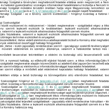
nsági Szolgálat a törvényben meghatározott feladatai ellátása során megszerzett, a Nem
 és hatáskör gyakorlásához szükséges információkat haladéktalanul biztosítja a Nemzeti I
nsági Szolgálat működési területén önállóan hajtja végre Magyarország nemzetközi sze
lamint a
9. § b) pont
ja és a
11. § (2) bekezdés b)
és
i) pont
ja alapján kapott feladatokat.
onsági Szolgálat – az e törvény szerinti kivételekkel – hírigényt kizárólag a Katonai 
esít.
gi Szakszolgálat
 között eszközeivel és módszereivel – írásbeli megkeresésre – szolgáltatást végez a titkos
rvény szerinti leplezett eszközök (a továbbiakban: leplezett eszközök) alkalmazásán
a, valamint a leplezett eszközök alkalmazására feljogosított szervek részére,
jtés folytatására, valamint a leplezett eszközök alkalmazására feljogosított szervek ig
lönleges technikai eszközöket és anyagokat,
szeköttetést, illetve védett elektronikus adatkapcsolatot biztosít a Kormány által meghatár
ányok védelmével összefüggő hatósági felügyeletet,
dói, illetve – külön jogszabály rendelkezései szerint – igazságügyi szakértői tevékenységet
i műveleti védelmének és személyi állománya, valamint a hatáskörébe tartozó más 
inősített beszerzései tekintetében a védelmi és biztonsági célú beszerzésekről szóló
 a nyomozó hatóság, az előkészítő eljárást folytató szerv, a titkos információgyűjtés foly
szolgálatok megkeresése alapján közreműködik az adatkérő által jogszerűen kezelhető ada
i szerint ellátja az elektronikus információbiztonsággal kapcsolatos feladatokat,
i szerint ellátja a minősített adat védelmével kapcsolatos hatósági feladatokat, valamin
tetében ellátja a belső biztonsági és bűnmegelőzési célú ellenőrzési feladatokat, tová
Szakszolgálat hírigényt az
(1) bekezdés c)–g)
,
i)–k) pont
jában meghatározott feladata
esíthet, kizárólag a Nemzetbiztonsági Szakszolgálatot irányító miniszter részére.
 Szakszolgálat az
(1) bekezdés a)
,
f)
és
k) pont
jában meghatározott feladatai ell
t tevékenységet, eszközöket és módszereket, valamint az
(1) bekezdés i) pont
jában meg
dés f)
,
g)
és
j) pont
jában meghatározott tevékenységet saját kezdeményezésre végezheti, i
Szakszolgálat az
56. §
-ban meghatározott titkos információgyűjtés eszközeit és módszer
dat ellátása kivételével – saját kezdeményezésre nem alkalmazhatja.
kszolgálat által teljesített szolgáltatások – jogszabály eltérő rendelkezése hiányában – té
űjtés folytatására, illetve a leplezett eszközök alkalmazására feljogosított szervek és a 
ét a Kormány határozza meg.