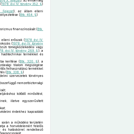
vény X. fejezet
), az emberiség
(
1978. évi IV. törvény 352. §
)
. Fejezet
), az állam elleni
zélyeztetése (
Btk. 454. §
)
rrorizmus finanszírozását (
Btk.
a elleni erőszak (
1978. évi IV.
yokozás (
1978. évi IV. törvény
 közúti tömegközlekedési vagy
78. évi IV. törvény 269. §
), a
 haditechnikai termékkel és
ba kerítése (
Btk. 320. §
), a
zdasági tilalom megszegése
kettős felhasználású termékkel
tés (
Btk. 338. §
)
delmi szervezetek törvényes
l összefüggő nemzetbiztonsági
sét;
ljáráshoz kötődő minősítést,
ek, illetve egyszerűsített
kat;
onvédelmi érdekhez kapcsolódó
a során a működési területén
tatja a honvédelemért felelős
- és hatáskörrel rendelkező
főparancsnokát.