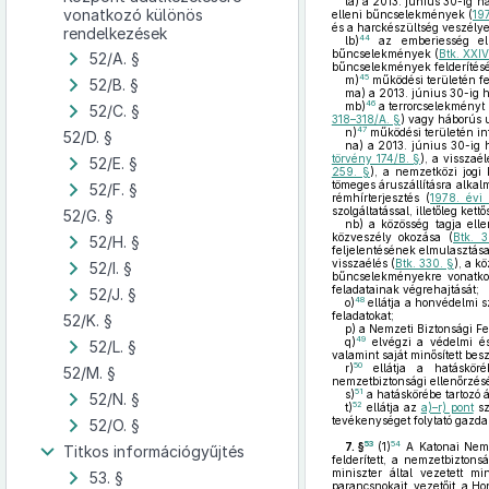
la)
a 2013. június 30-ig ha
vonatkozó különös
elleni bűncselekmények (
197
és a harckészültség veszélye
rendelkezések
44
lb)
az emberiesség el
bűncselekmények (
Btk. XXIV
52/A. §
bűncselekmények felderítésé
45
m)
működési területén fel
52/B. §
ma)
a 2013. június 30-ig h
46
mb)
a terrorcselekményt 
52/C. §
318–318/A. §
) vagy háborús u
47
n)
működési területén in
52/D. §
na)
a 2013. június 30-ig 
törvény 174/B. §
), a visszaél
52/E. §
259. §
), a nemzetközi jogi
tömeges áruszállításra alkal
52/F. §
rémhírterjesztés (
1978. évi
szolgáltatással, illetőleg ket
52/G. §
nb)
a közösség tagja elle
közveszély okozása (
Btk. 
52/H. §
feljelentésének elmulasztása
visszaélés (
Btk. 330. §
), a k
52/I. §
bűncselekményekre vonatkoz
feladatainak végrehajtását;
52/J. §
48
o)
ellátja a honvédelmi s
feladatokat;
52/K. §
p)
a Nemzeti Biztonsági Fe
49
q)
elvégzi a védelmi és 
52/L. §
valamint saját minősített bes
50
r)
ellátja a hatásköréb
52/M. §
nemzetbiztonsági ellenőrzésé
51
s)
a hatáskörébe tartozó á
52/N. §
52
t)
ellátja az
a)–r) pont
sz
tevékenységet folytató gazda
52/O. §
53
54
7. §
(1)
A Katonai Nemz
Titkos információgyűjtés
felderített, a nemzetbiztons
miniszter által vezetett m
53. §
parancsnokait, vezetőit, a H