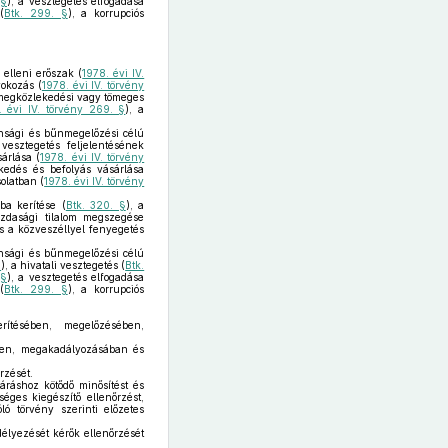
 §
), a vesztegetés elfogadása
(
Btk. 299. §
), a korrupciós
a elleni erőszak (
1978. évi IV.
yokozás (
1978. évi IV. törvény
 tömegközlekedési vagy tömeges
. évi IV. törvény 269. §
), a
tonsági és bűnmegelőzési célú
 vesztegetés feljelentésének
sárlása (
1978. évi IV. törvény
rkedés és befolyás vásárlása
olatban (
1978. évi IV. törvény
ba kerítése (
Btk. 320. §
), a
zdasági tilalom megszegése
és a közveszéllyel fenyegetés
tonsági és bűnmegelőzési célú
§
), a hivatali vesztegetés (
Btk.
 §
), a vesztegetés elfogadása
(
Btk. 299. §
), a korrupciós
rítésében, megelőzésében,
ében, megakadályozásában és
rzését.
járáshoz kötődő minősítést és
éges kiegészítő ellenőrzést,
ló törvény szerinti előzetes
délyezését kérők ellenőrzését