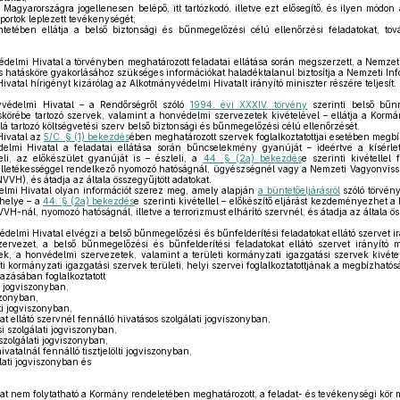
 a Magyarországra jogellenesen belépő, itt tartózkodó, illetve ezt elősegítő, és ilyen mód
portok leplezett tevékenységét;
tetében ellátja a belső biztonsági és bűnmegelőzési célú ellenőrzési feladatokat, tová
elmi Hivatal a törvényben meghatározott feladatai ellátása során megszerzett, a Nemzet
s hatásköre gyakorlásához szükséges információkat haladéktalanul biztosítja a Nemzeti In
atal hírigényt kizárólag az Alkotmányvédelmi Hivatalt irányító miniszter részére teljesít.
édelmi Hivatal – a Rendőrségről szóló
1994. évi XXXIV. törvény
szerinti belső bűnm
áskörébe tartozó szervek, valamint a honvédelmi szervezetek kivételével – ellátja a Kor
lá tartozó költségvetési szerv belső biztonsági és bűnmegelőzési célú ellenőrzését.
ivatal az
5/C. § (1) bekezdés
ében meghatározott szervek foglalkoztatottjai esetében megbízh
mi Hivatal a feladatai ellátása során bűncselekmény gyanúját – ideértve a kísérle
eli, az előkészület gyanúját is – észleli, a
44. § (2a) bekezdés
e szerinti kivétellel
és illetékességgel rendelkező nyomozó hatóságnál, ügyészségnél vagy a Nemzeti Vagyonvis
VVH), és átadja az általa összegyűjtött adatokat.
mi Hivatal olyan információt szerez meg, amely alapján
a büntetőeljárásról
szóló törvény
 helye – a
44. § (2a) bekezdés
e szerinti kivétellel – előkészítő eljárást kezdeményezhet a 
-nál, nyomozó hatóságnál, illetve a terrorizmust elhárító szervnél, és átadja az általa ös
elmi Hivatal elvégzi a belső bűnmegelőzési és bűnfelderítési feladatokat ellátó szervet irá
vezet, a belső bűnmegelőzési és bűnfelderítési feladatokat ellátó szervet irányító min
vek, a honvédelmi szervezetek, valamint a területi kormányzati igazgatási szervek kivét
i kormányzati igazgatási szervek területi, helyi szervei foglalkoztatottjának a megbízhatósá
zásában foglalkoztatott
i jogviszonyban,
szonyban,
i jogviszonyban,
t ellátó szervnél fennálló hivatásos szolgálati jogviszonyban,
 szolgálati jogviszonyban,
zolgálati jogviszonyban,
atalnál fennálló tisztjelölti jogviszonyban,
ati jogviszonyban és
t nem folytatható a Kormány rendeletében meghatározott, a feladat- és tevékenységi kör 