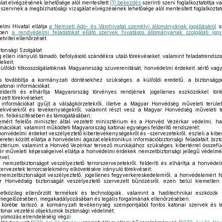
lat elvégzésének lehetősége alól mentesített
(1) bekezdés
szerinti szerv foglalkoztatottja v
 szervnek a megbízhatósági vizsgálat elvégzésének lehetősége alól mentesített foglalkoztatot
lmi Hivatal ellátja
a Nemzeti Adó- és Vámhivatal személyi állományának jogállásáról
sz
ében
a rendvédelmi feladatokat ellátó szervek hivatásos állományának szolgálati jogv
tvitel ellenőrzését.
tonsági Szolgálat
 ellen irányuló támadó, befolyásoló szándékra utaló törekvéseket, valamint feladatrendsz
ekeit;
 külföldi titkosszolgálatoknak Magyarország szuverenitását, honvédelmi érdekeit sértő vagy
továbbítja a kormányzati döntésekhez szükséges, a külföldi eredetű, a biztonságpol
katonai információkat;
lderíti és elhárítja Magyarország törvényes rendjének jogellenes eszközökkel tört
zett törekvéseket;
 információkat gyűjt a válságkörzetekről, illetve a Magyar Honvédség műveleti terüle
örekvésekről és tevékenységekről, valamint részt vesz a Magyar Honvédség műveleti te
, felkészítésében és támogatásában;
emért felelős miniszter által vezetett minisztérium és a Honvéd Vezérkar védelmi, ha
ációkat, valamint működteti Magyarország katonai egységes felderítő rendszerét;
honvédelmi érdeket veszélyeztető kibertevékenységekről és -szervezetekről, észleli a kibe
retei között ellátja a honvédelmi ágazat elektronikus információbiztonsági feladatait, bizt
isztérium, valamint a Honvéd Vezérkar tervező munkájához szükséges, kibertérrel összefü
tér műveleti képességeivel ellátja a honvédelmi érdekek nemzetbiztonsági jellegű védelm
ivel;
 nemzetbiztonságot veszélyeztető terrorszervezetekről, felderíti és elhárítja a honvéde
rvezetek terrorcselekmény elkövetésére irányuló törekvéseit;
nemzetbiztonságot veszélyeztető, jogellenes fegyverkereskedelemről, a honvédelemért fel
 Honvédség biztonságát veszélyeztető szervezett bűnözésről, ezen belül kiemelten 
özileg ellenőrzött termékek és technológiák, valamint a haditechnikai eszközök és
 megelőzésében, megakadályozásában és legális forgalmának ellenőrzésében;
i körébe tartozó, a kormányzati tevékenység szempontjából fontos katonai szervek és 
tonai vezetési objektumok biztonsági védelmét;
nyomozás elrendeléséig végzi