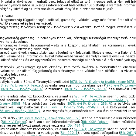
 Hivatal a törvényben meghatározott feladatai ellátása során megszerzett, a Nemzeti In
táskör gyakorlásához szükséges információkat haladéktalanul biztosítja a Nemzeti Informác
írigényt kizárólag az Információs Hivatalt irányító miniszter részére teljesít.
 Hivatal
 a Magyarország függetlenségét, politikai, gazdasági, védelmi vagy más fontos érdekét sért
földi törekvéseket és tevékenységet;
a Magyarország törvényes rendjének törvénytelen eszközökkel történő megváltoztatására
a Magyarország gazdasági, tudományos-technikai, pénzügyi biztonságát veszélyeztető leple
gyverkereskedelmet;
nformációs Hivatal bevonásával – ellátja a központi államhatalmi és kormányzati tevé
tesítmények biztonsági védelmét;
tartozó személyek nemzetbiztonsági védelmének feladatait, illetve elvégzi – a Katonai N
at, valamint az Információs Hivatal hatáskörébe tartozó személyek kivételével – a nemzet
ellenőrzésének és az egyszerűsített nemzetbiztonsági ellenőrzés alá eső személyek egy
ózkodási jogosultságot igazoló okmányt kérelmező, továbbá a menekültkénti elismerés
, valamint – az állami függetlenség és a törvényes rend védelméhez kötődően – a vízumk
solatos feladatokat;
séig végzi
atályban volt, a Büntető Törvénykönyvről szóló
1978. évi IV. törvény (a továbbiakban: 1978. 
8. évi IV. törvény X. fejezet
), az emberiség elleni bűncselekmények (
1978. évi IV. törvény
(
1978. évi IV. törvény 343. §
), a zendülés (
1978. évi IV. törvény 352. §
) és a harckészülts
inti feladatellátáshoz kapcsolódóan, valamint az
5/B. § (1) bekezdés
e szerinti belső biz
rtozó szervek tekintetében – a vesztegetés (
1978. évi IV. törvény 250–255/A. §
), a
 törvény 255/B. §
), a befolyással üzérkedés (
1978. évi IV. törvény 256. §
), a befolyás vá
emzetközi kapcsolatokban (
1978. évi IV. törvény 258/B–258/D. §
), a befolyással üzé
78. évi IV. törvény 258/E. §
), a vesztegetés feljelentésének elmulasztása nemzetközi kapcs
vről szóló
2012. évi C. törvény (a továbbiakban: Btk.)
szerinti emberiesség elleni bűncse
 (
Btk. XIV. Fejezet
), az állam elleni bűncselekmények (
Btk. XXIV. Fejezet
), illetve működési
 és a készenlét fokozásának veszélyeztetése (
Btk. 454. §
),
inti feladatellátáshoz kapcsolódóan, valamint az
5/B. § (1) bekezdés
e szerinti belső biz
zó szervek tekintetében – a vesztegetés (
Btk. 290. §
), a vesztegetés elfogadása (
Btk. 291. 