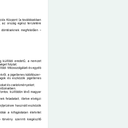
ciós Központ (a továbbiakban
, az ország egész területére
si döntéseknek megfelelően –
eg külföldi eredetű, a nemzet
get folytat;
öldi titkosszolgálati és egyéb
kről, a jogellenes kábítószer-
yagok és eszközök jogellenes
kokat és cselekményeket;
előzésében;
ontos, külföldön lévő magyar
 feladatait, illetve elvégzi
rejtjelzésre használt eszközök
bbá a kifogástalan életvitel
 törvény szerinti kiegészítő