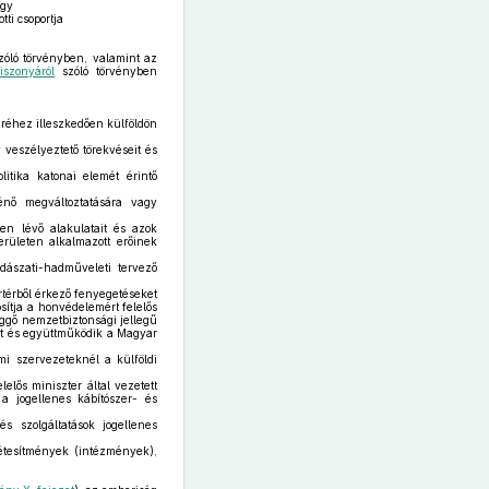
agy
ti csoportja
óló törvényben, valamint az
iszonyáról
szóló törvényben
eréhez illeszkedően külföldön
 veszélyeztető törekvéseit és
itika katonai elemét érintő
énő megváltoztatására vagy
ten lévő alakulatait és azok
rületen alkalmazott erőinek
dászati-hadműveleti tervező
rtérből érkező fenyegetéseket
osítja a honvédelemért felelős
ggő nemzetbiztonsági jellegű
ét és együttműködik a Magyar
lmi szervezeteknél a külföldi
elős miniszter által vezetett
a jogellenes kábítószer- és
 szolgáltatások jogellenes
létesítmények (intézmények),