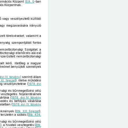
formációs Központ
8/A. §
-ban
iós Központnak.
ő vagy veszélyeztető külföldi
 vagy megzavarására irányuló
zett törekvéseket, valamint a
kenység szempontjából fontos
emzetbiztonsági Szolgálat, a
biztonsági ellenőrzés alá eső
szerűsített nemzetbiztonsági
ét kérő, illetőleg a magyar
érelmet benyújtott személyek
évi IV. törvény)
szerinti állam
 XI. fejezet
), illetve működési
ég veszélyeztetése (
1978. évi
tonsági és bűnmegelőzési célú
 vesztegetés feljelentésének
sárlása (
1978. évi IV. törvény
rkedés és befolyás vásárlása
olatban (
1978. évi IV. törvény
lekmények (
Btk. XIII. Fejezet
),
 területén a szökés (
Btk. 434.
tonsági és bűnmegelőzési célú
§
), a hivatali vesztegetés (
Btk.