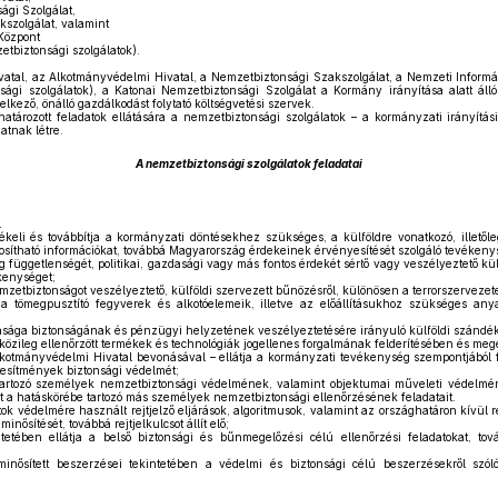
ági Szolgálat,
szolgálat, valamint
Központ
etbiztonsági szolgálatok).
vatal, az Alkotmányvédelmi Hivatal, a Nemzetbiztonsági Szakszolgálat, a Nemzeti Informá
sági szolgálatok), a Katonai Nemzetbiztonsági Szolgálat a Kormány irányítása alatt álló
elkező, önálló gazdálkodást folytató költségvetési szervek.
ározott feladatok ellátására a nemzetbiztonsági szolgálatok – a kormányzati irányítá
atnak létre.
A nemzetbiztonsági szolgálatok feladatai
l
ékeli és továbbítja a kormányzati döntésekhez szükséges, a külföldre vonatkozó, illetől
ítható információkat, továbbá Magyarország érdekeinek érvényesítését szolgáló tevékenysé
 függetlenségét, politikai, gazdasági vagy más fontos érdekét sértő vagy veszélyeztető külf
ékenységet;
mzetbiztonságot veszélyeztető, külföldi szervezett bűnözésről, különösen a terrorszervezete
a tömegpusztító fegyverek és alkotóelemeik, illetve az előállításukhoz szükséges an
dasága biztonságának és pénzügyi helyzetének veszélyeztetésére irányuló külföldi szándé
zileg ellenőrzött termékek és technológiák jogellenes forgalmának felderítésében és meg
kotmányvédelmi Hivatal bevonásával – ellátja a kormányzati tevékenység szempontjából f
tesítmények biztonsági védelmét;
tartozó személyek nemzetbiztonsági védelmének, valamint objektumai műveleti védelmének
 a hatáskörébe tartozó más személyek nemzetbiztonsági ellenőrzésének feladatait.
tok védelmére használt rejtjelző eljárások, algoritmusok, valamint az országhatáron kívül 
minősítését, továbbá rejtjelkulcsot állít elő;
etében ellátja a belső biztonsági és bűnmegelőzési célú ellenőrzési feladatokat, tová
inősített beszerzései tekintetében a védelmi és biztonsági célú beszerzésekről szóló