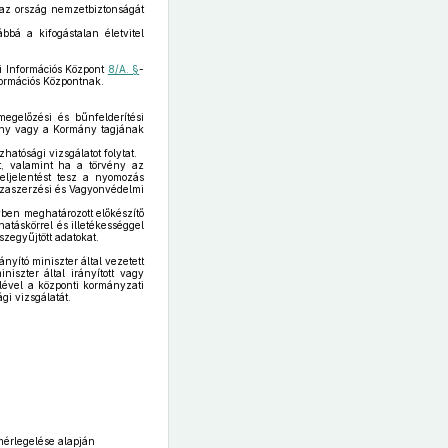
on az ország nemzetbiztonságát
bbá a kifogástalan életvitel
i Információs Központ
8/A. §
-
formációs Központnak.
egelőzési és bűnfelderítési
mány vagy a Kormány tagjának
atósági vizsgálatot folytat.
t, valamint ha a törvény az
 feljelentést tesz a nyomozás
szaszerzési és Vagyonvédelmi
ben meghatározott előkészítő
hatáskörrel és illetékességgel
szegyűjtött adatokat.
nyító miniszter által vezetett
iszter által irányított vagy
elével a központi kormányzati
gi vizsgálatát.
mérlegelése alapján