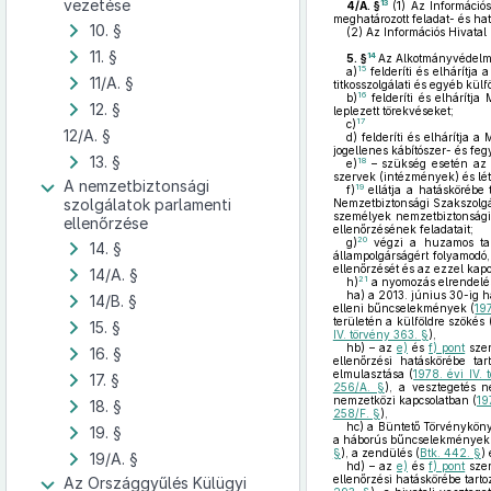
vezetése
13
4/A. §
(1)
Az Információs
meghatározott feladat- és ha
10. §
(2)
Az Információs Hivatal h
11. §
14
5. §
Az Alkotmányvédelmi
15
a)
felderíti és elhárítja
11/A. §
titkosszolgálati és egyéb kül
16
b)
felderíti és elhárítj
12. §
leplezett törekvéseket;
17
c)
12/A. §
d)
felderíti és elhárítja 
jogellenes kábítószer- és fe
13. §
18
e)
– szükség esetén az I
szervek (intézmények) és lé
A nemzetbiztonsági
19
f)
ellátja a hatáskörébe 
szolgálatok parlamenti
Nemzetbiztonsági Szakszolgál
személyek nemzetbiztonsági 
ellenőrzése
ellenőrzésének feladatait;
20
g)
végzi a huzamos tart
14. §
állampolgárságért folyamodó
ellenőrzését és az ezzel kapc
14/A. §
21
h)
a nyomozás elrendelé
ha)
a 2013. június 30-ig h
14/B. §
elleni bűncselekmények (
197
területén a külföldre szökés 
15. §
IV. törvény 363. §
),
hb)
– az
e)
és
f) pont
szer
16. §
ellenőrzési hatáskörébe ta
elmulasztása (
1978. évi IV.
17. §
256/A. §
), a vesztegetés n
nemzetközi kapcsolatban (
19
18. §
258/F. §
),
hc)
a Büntető Törvényköny
19. §
a háborús bűncselekmények
§
), a zendülés (
Btk. 442. §
)
19/A. §
hd)
– az
e)
és
f) pont
szer
ellenőrzési hatáskörébe tarto
Az Országgyűlés Külügyi