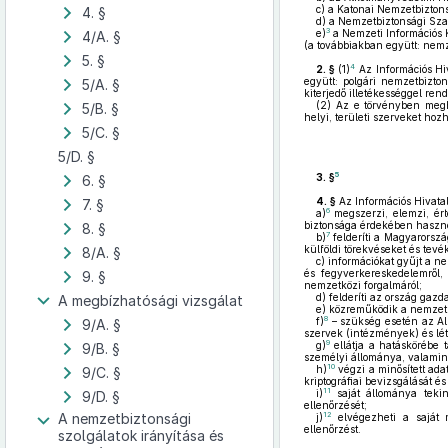
c)
a Katonai Nemzetbiztons
4. §
d)
a Nemzetbiztonsági Szak
3
e)
a Nemzeti Információs 
4/A. §
(a továbbiakban együtt: nemz
5. §
4
2. §
(1)
Az Információs Hi
együtt: polgári nemzetbizton
5/A. §
kiterjedő illetékességgel rend
(2)
Az e törvényben meghat
5/B. §
helyi, területi szerveket hozh
5/C. §
5/D. §
5
3. §
6. §
4. §
Az Információs Hivata
7. §
6
a)
megszerzi, elemzi, ért
biztonsága érdekében hasznos
8. §
7
b)
felderíti a Magyarország
külföldi törekvéseket és tev
8/A. §
c)
információkat gyűjt a ne
és fegyverkereskedelemről, 
9. §
nemzetközi forgalmáról;
d)
felderíti az ország gaz
A megbízhatósági vizsgálat
e)
közreműködik a nemzetkö
8
f)
– szükség esetén az Al
9/A. §
szervek (intézmények) és lé
9
g)
ellátja a hatáskörébe 
9/B. §
személyi állománya, valamint
10
h)
végzi a minősített ada
9/C. §
kriptográfiai bevizsgálását és 
11
i)
saját állománya tekint
9/D. §
ellenőrzését;
12
A nemzetbiztonsági
j)
elvégezheti a saját m
ellenőrzést.
szolgálatok irányítása és