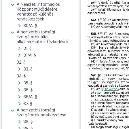
27
p)
felderíti és elhárítja
A Nemzeti Információs
veszélyeztető személyek, cso
Központ működésére
28
q)
saját állománya tekin
ellenőrzését.
vonatkozó különös
rendelkezések
29
5/A. §
(1)
Az Alkotmányvéd
ban meghatározott feladat- é
30/A. §
(2)
Az Alkotmányvédelmi Hiv
A nemzetbiztonsági
30
5/B. §
(1)
Az Alkotmányv
szolgálatok által
feladatokat ellátó szerv hat
irányítása vagy felügyelete a
alkalmazható intézkedések
(2)
Az Alkotmányvédelmi H
31
31. §
(3)
Ha az Alkotmányvédel
előkészületet büntetni rend
31/A. §
lefolytatására hatáskörrel 
Hivatalnál (a továbbiakban: N
32
32. §
(4)
Ha az Alkotmányvédel
eljárás lefolytatásának lehet
33. §
rendelkező ügyészségnél, NVVH
33
34. §
5/C. §
(1)
Az Alkotmányvéd
minisztérium vagy munkaszer
35. §
felügyelt költségvetési szer
igazgatási szervek és központ
36. §
(2)
Az
(1) bekezdés
alkalma
a)
a kormányzati szolgálat
36/A. §
b)
a közalkalmazotti jogvi
c)
az igazságügyi szolgálat
37. §
d)
a rendvédelmi feladatoka
e)
a rendvédelmi igazgatási
A nemzetbiztonsági
f)
az adó- és vámhatósági s
g)
a Nemzeti Adó- és Vámhiv
szolgálatok adatkezelése
h)
az egészségügyi szolgál
i)
a munkaviszonyban
38. §
foglalkoztatott.
(3)
Megbízhatósági vizsgála
39. §