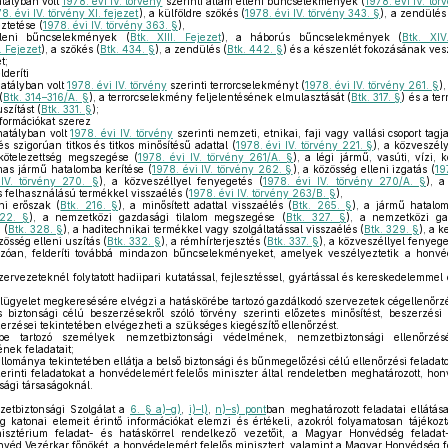
tályban volt
1978. évi IV. törvény
szerinti állam elleni bűncselekmények (
1978. évi IV. tör
8. évi IV. törvény XI. fejezet
), a külföldre szökés (
1978. évi IV. törvény 343. §
), a zendülés 
ztetése (
1978. évi IV. törvény 363. §
),
leni bűncselekmények (
Btk. XIII. Fejezet
), a háborús bűncselekmények (
Btk. XIV
. Fejezet
), a szökés (
Btk. 434. §
), a zendülés (
Btk. 442. §
) és a készenlét fokozásának ves
t;
deríti
atályban volt
1978. évi IV. törvény
szerinti terrorcselekményt (
1978. évi IV. törvény 261. §
),
(
Btk. 314–316/A. §
), a terrorcselekmény feljelentésének elmulasztását (
Btk. 317. §
) és a te
szítást (
Btk. 331. §
);
formációkat szerez
hatályban volt
1978. évi IV. törvény
szerinti nemzeti, etnikai, faji vagy vallási csoport tagj
és szigorúan titkos és titkos minősítésű adattal (
1978. évi IV. törvény 221. §
), a közveszél
 kötelezettség megszegése (
1978. évi IV. törvény 261/A. §
), a légi jármű, vasúti, vízi,
mas jármű hatalomba kerítése (
1978. évi IV. törvény 262. §
), a közösség elleni izgatás (
19
 IV. törvény 270. §
), a közveszéllyel fenyegetés (
1978. évi IV. törvény 270/A. §
), a
tős felhasználású termékkel visszaélés (
1978. évi IV. törvény 263/B. §
),
ni erőszak (
Btk. 216. §
), a minősített adattal visszaélés (
Btk. 265. §
), a jármű hatalom
322. §
), a nemzetközi gazdasági tilalom megszegése (
Btk. 327. §
), a nemzetközi ga
 (
Btk. 328. §
), a haditechnikai termékkel vagy szolgáltatással visszaélés (
Btk. 329. §
), a 
özösség elleni uszítás (
Btk. 332. §
), a rémhírterjesztés (
Btk. 337. §
), a közveszéllyel fenyege
óan, felderíti továbbá mindazon bűncselekményeket, amelyek veszélyeztetik a honvé
zervezeteknél folytatott hadiipari kutatással, fejlesztéssel, gyártással és kereskedelemme
lügyelet megkeresésére elvégzi a hatáskörébe tartozó gazdálkodó szervezetek cégellenőrzé
biztonsági célú beszerzésekről szóló törvény szerinti előzetes minősítést, beszerzési e
zerzései tekintetében elvégezheti a szükséges kiegészítő ellenőrzést.
e tartozó személyek nemzetbiztonsági védelmének, nemzetbiztonsági ellenőrzésén
nek feladatait;
llománya tekintetében ellátja a belső biztonsági és bűnmegelőzési célú ellenőrzési feladato
erinti feladatokat a honvédelemért felelős miniszter által rendeletben meghatározott, h
sági társaságoknál.
etbiztonsági Szolgálat a
6. § a)–g)
,
i)–l)
,
n)–s) pont
ban meghatározott feladatai ellátás
ág katonai elemeit érintő információkat elemzi és értékeli, azokról folyamatosan tájékoz
inisztérium feladat- és hatáskörrel rendelkező vezetőit, a Magyar Honvédség feladat
onvéd Vezérkar főnökét, a honvédelemért felelős minisztert, valamint a Magyar Honvédség 