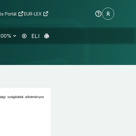
s Portál
EUR-LEX
ELI
ági szolgálatok alkotmányos