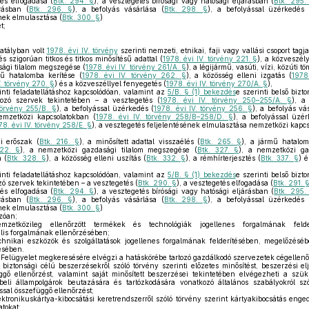
tés elfogadása (
Btk. 294. §
), a vesztegetés bírósági vagy hatósági eljárásban (
Btk. 295.
rásban (
Btk. 296. §
), a befolyás vásárlása (
Btk. 298. §
), a befolyással üzérkedés 
ek elmulasztása (
Btk. 300. §
)
t;
atályban volt
1978. évi IV. törvény
szerinti nemzeti, etnikai, faji vagy vallási csoport tagj
és szigorúan titkos és titkos minősítésű adattal (
1978. évi IV. törvény 221. §
), a közveszél
sági tilalom megszegése (
1978. évi IV. törvény 261/A. §
), a légijármű, vasúti, vízi, közúti
mű hatalomba kerítése (
1978. évi IV. törvény 262. §
), a közösség elleni izgatás (
1978
V. törvény 270. §
) és a közveszéllyel fenyegetés (
1978. évi IV. törvény 270/A. §
),
nti feladatellátáshoz kapcsolódóan, valamint az
5/B. § (1) bekezdés
e szerinti belső biz
rtozó szervek tekintetében – a vesztegetés (
1978. évi IV. törvény 250–255/A. §
), a
 törvény 255/B. §
), a befolyással üzérkedés (
1978. évi IV. törvény 256. §
), a befolyás vá
emzetközi kapcsolatokban (
1978. évi IV. törvény 258/B–258/D. §
), a befolyással üzé
78. évi IV. törvény 258/E. §
), a vesztegetés feljelentésének elmulasztása nemzetközi kapcs
i erőszak (
Btk. 216. §
), a minősített adattal visszaélés (
Btk. 265. §
), a jármű hatalom
322. §
), a nemzetközi gazdasági tilalom megszegése (
Btk. 327. §
), a nemzetközi ga
 (
Btk. 328. §
), a közösség elleni uszítás (
Btk. 332. §
), a rémhírterjesztés (
Btk. 337. §
) 
nti feladatellátáshoz kapcsolódóan, valamint az
5/B. § (1) bekezdés
e szerinti belső biz
zó szervek tekintetében – a vesztegetés (
Btk. 290. §
), a vesztegetés elfogadása (
Btk. 291. 
tés elfogadása (
Btk. 294. §
), a vesztegetés bírósági vagy hatósági eljárásban (
Btk. 295.
rásban (
Btk. 296. §
), a befolyás vásárlása (
Btk. 298. §
), a befolyással üzérkedés 
ek elmulasztása (
Btk. 300. §
)
zóan;
tközileg ellenőrzött termékek és technológiák jogellenes forgalmának felde
is forgalmának ellenőrzésében;
hnikai eszközök és szolgáltatások jogellenes forgalmának felderítésében, megelőzés
ésében.
Felügyelet megkeresésére elvégzi a hatáskörébe tartozó gazdálkodó szervezetek cégellenő
biztonsági célú beszerzésekről szóló törvény szerinti előzetes minősítést, beszerzési el
ggő ellenőrzést, valamint saját minősített beszerzései tekintetében elvégezheti a szüks
li állampolgárok beutazására és tartózkodására vonatkozó általános szabályokról szó
ssal összefüggő ellenőrzést;
tronikuskártya-kibocsátási keretrendszerről szóló törvény szerint kártyakibocsátás enge
atokat;