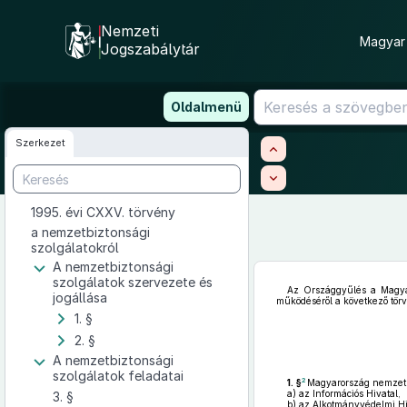
Nemzeti
Magyar 
Jogszabálytár
Ugrás
Oldalmenü
a
tartalomra
Szerkezet
1995. évi CXXV. törvény
a nemzetbiztonsági
szolgálatokról
A nemzetbiztonsági
szolgálatok szervezete és
Az Országgyűlés a Magya
jogállása
működéséről a következő törv
1. §
2. §
A nemzetbiztonsági
szolgálatok feladatai
2
1. §
Magyarország nemzetbi
a)
az Információs Hivatal,
3. §
b)
az Alkotmányvédelmi Hi