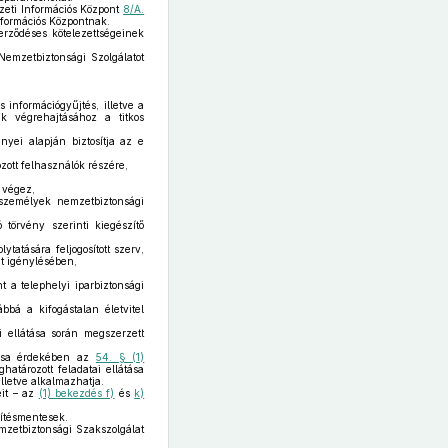
zeti Információs Központ
8/A.
nformációs Központnak.
rződéses kötelezettségeinek
Nemzetbiztonsági Szolgálatot
 információgyűjtés, illetve a
ak végrehajtásához a titkos
ényei alapján biztosítja az e
ozott felhasználók részére,
 végez,
személyek nemzetbiztonsági
 törvény szerinti kiegészítő
tatására feljogosított szerv,
t igénylésében,
t a telephelyi iparbiztonsági
bbá a kifogástalan életvitel
i ellátása során megszerzett
átása érdekében az
54. § (1)
határozott feladatai ellátása
lletve alkalmazhatja.
eit – az
(1) bekezdés f)
és
k)
rítésmentesek.
Nemzetbiztonsági Szakszolgálat