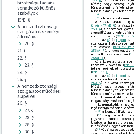
293. §
), a hivatali vesztege
bizottsága tagjaira
bírósági vagy hatósági eljá
vonatkozó különös
bűncselekmény feljelentésén
bűncselekmények felderítésé
szabályok
22
i)
23
j)
információkat szerez
19/B. §
ja)
a 2013. június 30-ig h
törvény 174/B. §
), a visszaél
A nemzetbiztonsági
259. §
), a nemzetközi gazda
szolgálatok személyi
áruszállításra alkalmas jár
állománya
rémhírterjesztés (
1978. évi I
jb)
– az
e)
és
f) pont
szeri
20. §
ellenőrzési hatáskörébe ta
elmulasztása (
1978. évi IV.
21. §
256/A. §
), a vesztegetés n
nemzetközi kapcsolatban (
19
22. §
258/F. §
),
jc)
a közösség tagja ellen
23. §
közveszély okozása (
Btk. 
feljelentésének elmulasztása
24. §
(
Btk. 338. §
),
jd)
– az
e)
és
f) pont
szeri
25. §
ellenőrzési hatáskörébe tarto
293. §
), a hivatali vesztege
A nemzetbiztonsági
bírósági vagy hatósági eljá
bűncselekmény feljelentésén
szolgálatok működési
bűncselekményekre vonatko
alapelvei
k)
közreműködik a nemze
megakadályozásában és legál
26. §
l)
közreműködik a haditec
legális forgalmának ellenőrz
27. §
24
m)
a Nemzeti Biztonsági 
25
n)
elvégzi a védelmi és 
28. §
jegyzéken tartással összefü
továbbá a harmadik országbe
29. §
minősítést és jegyzéken tartá
26
o)
végzi az egységes elek
30. §
és az ezzel kapcsolatos felad