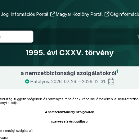
Jogi Információs Portál
Magyar Közlöny Portál
Céginformáció
1995. évi CXXV. törvény
1
a nemzetbiztonsági szolgálatokról
Hatályos: 2026. 07. 29. – 2026. 12. 31.
rország függetlenségének és törvényes rendjének védelme érdekében a nemzetbiztons
ényt alkotja:
A nemzetbiztonsági szolgálatok
szervezete és jogállása
ztonsági szolgálatai:
vatal,