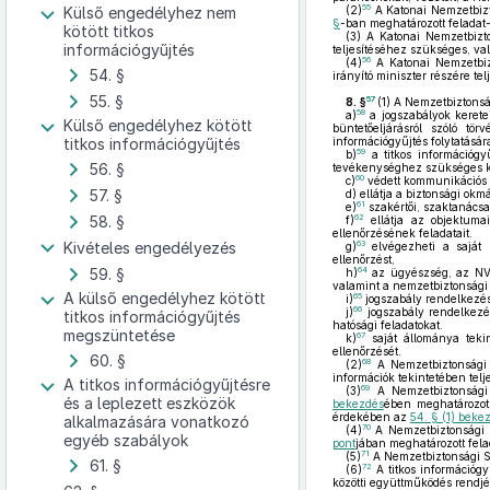
55
Külső engedélyhez nem
(2)
A Katonai Nemzetbizto
§
-ban meghatározott feladat-
kötött titkos
(3)
A Katonai Nemzetbizto
információgyűjtés
teljesítéséhez szükséges, va
56
(4)
A Katonai Nemzetbizt
54. §
irányító miniszter részére telj
55. §
57
8. §
(1)
A Nemzetbiztonsá
58
a)
a jogszabályok keretei
Külső engedélyhez kötött
büntetőeljárásról szóló tö
titkos információgyűjtés
információgyűjtés folytatásár
59
b)
a titkos információgyű
56. §
tevékenységhez szükséges kü
60
c)
védett kommunikációs ös
57. §
d)
ellátja a biztonsági okm
61
e)
szakértői, szaktanácsa
58. §
62
f)
ellátja az objektuma
ellenőrzésének feladatait.
Kivételes engedélyezés
63
g)
elvégezheti a saját m
ellenőrzést,
59. §
64
h)
az ügyészség, az NVVH,
valamint a nemzetbiztonsági 
A külső engedélyhez kötött
65
i)
jogszabály rendelkezése
66
j)
jogszabály rendelkezése
titkos információgyűjtés
hatósági feladatokat.
megszüntetése
67
k)
saját állománya tekin
ellenőrzését.
60. §
68
(2)
A Nemzetbiztonsági 
információk tekintetében telj
A titkos információgyűjtésre
69
(3)
A Nemzetbiztonsági
és a leplezett eszközök
bekezdés
ében meghatározot
érdekében az
54. § (1) bekez
alkalmazására vonatkozó
70
(4)
A Nemzetbiztonsági 
egyéb szabályok
pont
jában meghatározott fela
71
(5)
A Nemzetbiztonsági Sza
61. §
72
(6)
A titkos információgy
közötti együttműködés rendj