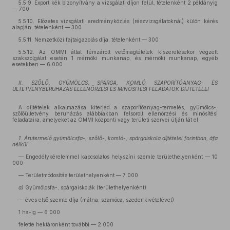
5.5.9. Export kék bizonyítvány a vizsgálati díjon felül, tételenként 2 példányig
— 700
5.5.10. Előzetes vizsgálati eredményközlés (részvizsgálatoknál) külön kérés
alapján, tételenként — 300
5.5.11. Nemzetközi fajtaigazolás díja, tételenként — 300
5.5.12. Az OMMI által fémzárolt vetőmagtételek kiszerelésekor végzett
szakszolgálat esetén 1 mérnöki munkanap, és mérnöki munkanap, egyéb
esetekben — 6 000
II. SZŐLŐ, GYÜMÖLCS, SPÁRGA, KOMLÓ SZAPORÍTÓANYAG- ÉS
ÜLTETVÉNYBERUHÁZÁS ELLENŐRZÉSI ÉS MINŐSÍTÉSI FELADATOK DÍJTÉTELEI
A díjtételek alkalmazása kiterjed a szaporítóanyag-termelés, gyümölcs-,
szőlőültetvény beruházás alábbiakban felsorolt ellenőrzési és minősítési
feladataira, amelyeket az OMMI központi vagy területi szervei útján lát el.
1. Árutermelő gyümölcsfa-, szőlő-, komló-, spárgaiskola díjtételei forintban, áfa
nélkül
— Engedélykérelemmel kapcsolatos helyszíni szemle területhelyenként — 10
000
— Területmódosítás területhelyenként — 7 000
a)
Gyümölcsfa-, spárgaiskolák (területhelyenként)
— éves első szemle díja (málna, szamóca, szeder kivételével)
1 ha-ig — 6 000
felette hektáronként további — 2 000