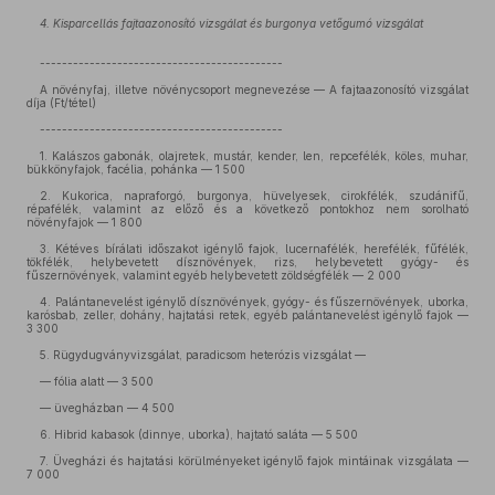
4. Kisparcellás fajtaazonosító vizsgálat és burgonya vetőgumó vizsgálat
--------------------------------------------
A növényfaj, illetve növénycsoport megnevezése — A fajtaazonosító vizsgálat
díja (Ft/tétel)
--------------------------------------------
1. Kalászos gabonák, olajretek, mustár, kender, len, repcefélék, köles, muhar,
bükkönyfajok, facélia, pohánka — 1 500
2. Kukorica, napraforgó, burgonya, hüvelyesek, cirokfélék, szudánifű,
répafélék, valamint az előző és a következő pontokhoz nem sorolható
növényfajok — 1 800
3. Kétéves bírálati időszakot igénylő fajok, lucernafélék, herefélék, fűfélék,
tökfélék, helybevetett dísznövények, rizs, helybevetett gyógy- és
fűszernövények, valamint egyéb helybevetett zöldségfélék — 2 000
4. Palántanevelést igénylő dísznövények, gyógy- és fűszernövények, uborka,
karósbab, zeller, dohány, hajtatási retek, egyéb palántanevelést igénylő fajok —
3 300
5. Rügydugványvizsgálat, paradicsom heterózis vizsgálat —
— fólia alatt — 3 500
— üvegházban — 4 500
6. Hibrid kabasok (dinnye, uborka), hajtató saláta — 5 500
7. Üvegházi és hajtatási körülményeket igénylő fajok mintáinak vizsgálata —
7 000