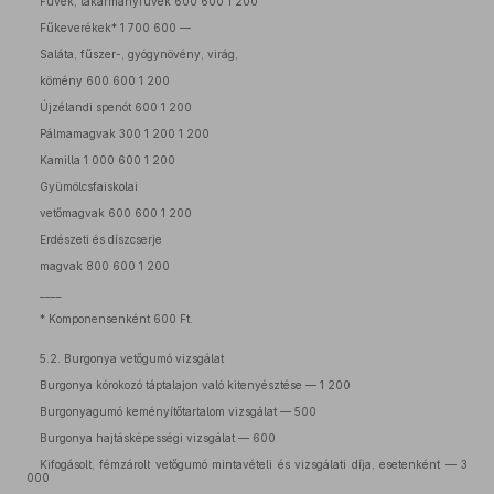
Füvek, takarmányfüvek 600 600 1 200
Fűkeverékek* 1 700 600 —
Saláta, fűszer-, gyógynövény, virág,
kömény 600 600 1 200
Újzélandi spenót 600 1 200
Pálmamagvak 300 1 200 1 200
Kamilla 1 000 600 1 200
Gyümölcsfaiskolai
vetőmagvak 600 600 1 200
Erdészeti és díszcserje
magvak 800 600 1 200
____
* Komponensenként 600 Ft.
5.2. Burgonya vetőgumó vizsgálat
Burgonya kórokozó táptalajon való kitenyésztése — 1 200
Burgonyagumó keményítőtartalom vizsgálat — 500
Burgonya hajtásképességi vizsgálat — 600
Kifogásolt, fémzárolt vetőgumó mintavételi és vizsgálati díja, esetenként — 3
000