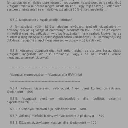
fémzárolás és minősítés után részesül vegyszeres kezelésben, és az ellenőrző
vizsgálat miatt a minősítés megváltoztatásra kerül, úgy teljes összegű, ellenkező
esetben a mintavételi és minősítő vizsgálati díj 50%-át kell megtéríteni.
5.5.2. Megismételt vizsgálatok díja forintban.
A fémzároltató külön kérése alapján elvégzett ismételt vizsgálatért —
amennyiben az új vizsgálat eredménye hibahatáron kívül eltér, és az eredeti
minősítést meg kell változtatni — díjat felszámítani nem szabad, kivéve, ha az
eltérést a mag biológiai tulajdonságából adódó körülmények (pl. keményhéjúság
oldódása, nyugalmi állapot megszűnése, kórokozók stb.) idéztek elő.
5.5.3. Kétszeres vizsgálati díjat kell téríteni abban az esetben, ha az újabb
vizsgálat megerősíti az első eredményt, vagyis ha az ismétlés kérése
megalapozatlannak bizonyult.
-------------------------------------------------
Vizsgálat megnevezése — Vizsgálat díja (Ft/minta)
-------------------------------------------------
5.5.4. Kétéves kiszerelésű vetőmagvak 1 év utáni kontroll csíráztatása,
tételenként — 500
5.5.5. Vizsgálati okmányok többletpéldány díja (belföldi, valamint
exporttételekről) — 500
5.5.6. Okmányok másolati díja, példányonként — 500
5.5.7. Vetőmag-minősítő bizonyítványok cseréje 2 példányig — 700
5.5.8. Előzetes bizonyítvány kiállítási díja, tételenként — 400