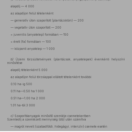
alapdíj — 4 000
az alapdíjon felül tételenként
— generatív úton szaporított (plantázsklón) — 200
— vegetatív úton szaporított — 200
= juvenilis (anyatelep) formában — 150
= érett (fa) formában — 100
— központi anyatelep — 1 000
b)
Üzemi törzsültetvények (plantázsok, anyatelepek) évenkénti helyszíni
minősítése
alapdíj tételenként 5 000
az alapdíjon felül törzslappal ellátott tételenként további
0,10 ha-ig 500
0,11 ha—0,50 ha 1 000
0,51 ha—1,00 ha 2 000
1,01 ha-tól 3 000
c)
Szaporítóanyagok minősítő szemléje csemetekertben
Szemledíj a szemlézett mennyiség (db) után számítva
— magról nevelt (szabadföldi, hidegágyi, intenzív) csemete esetén