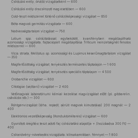
Csírázási erély, önálló vizsgálatként — 600
Csírázási erély drazsírozott mag esetében — 600
Cold-teszt módszerrel történő csírázóképességi vizsgálat — 850
Béta magvak germitás vizsgálata — 600
Nedvességtartalom vizsgálat — 750
Lolium spp. csíráztatással egybekötött, kvarcfényben megállapítható
azonossági vizsgálata, fajtacsoport megállapítása Triticum nemzetségnél fenolos
módszerrel — 600
Vicia striata, Melilotus sp. azonossági és Lupinus keserűmagtartalom vizsgálat
— 350
Magfertőzöttség vizsgálat, tenyésztés természetes táptalajon — 1 600
Magfertőzöttség vizsgálat, tenyésztés speciális táptalajon — 4 500
Orobanche vizsgálat — 600
Citológiai (sejttani) vizsgálat — 2 400
Vetőmagvak laboratóriumi kémiai kezelése magvizsgálat előtt (pl. gibberelin,
csávázás stb.) — 300
Röntgenvizsgálat (léha, repedt, sérült magvak kimutatása) 200 magnál — 2
400
Elektromos vezetőképesség (Konduktométeres) vizsgálat — 600
Gyorsított öregítési teszt adott faj csíráztatási alapdíja + (hozzáadva 300 Ft) —
400
Csíranövény-növekedés vizsgálata, klímakamrában, fénnyel — 1 800