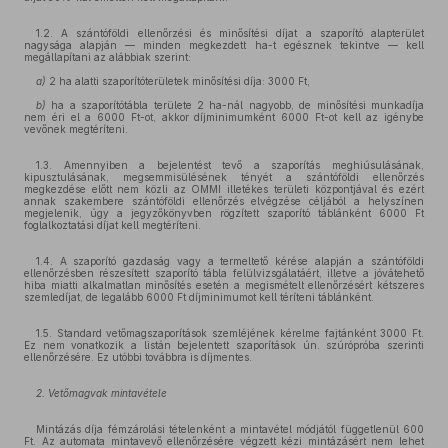
1.2. A szántóföldi ellenőrzési és minősítési díjat a szaporító alapterület
nagysága alapján — minden megkezdett ha-t egésznek tekintve — kell
megállapítani az alábbiak szerint:
a)
2 ha alatti szaporítóterületek minősítési díja: 3000 Ft,
b)
ha a szaporítótábla területe 2 ha-nál nagyobb, de minősítési munkadíja
nem éri el a 6000 Ft-ot, akkor díjminimumként 6000 Ft-ot kell az igénybe
vevőnek megtéríteni.
1.3. Amennyiben a bejelentést tevő a szaporítás meghiúsulásának,
kipusztulásának, megsemmisülésének tényét a szántóföldi ellenőrzés
megkezdése előtt nem közli az OMMI illetékes területi központjával és ezért
annak szakembere szántóföldi ellenőrzés elvégzése céljából a helyszínen
megjelenik, úgy a jegyzőkönyvben rögzített szaporító táblánként 6000 Ft
foglalkoztatási díjat kell megtéríteni.
1.4. A szaporító gazdaság vagy a termeltető kérése alapján a szántóföldi
ellenőrzésben részesített szaporító tábla felülvizsgálatáért, illetve a jóvátehető
hiba miatti alkalmatlan minősítés esetén a megismételt ellenőrzésért kétszeres
szemledíjat, de legalább 6000 Ft díjminimumot kell téríteni táblánként.
1.5. Standard vetőmagszaporítások szemléjének kérelme fajtánként 3000 Ft.
Ez nem vonatkozik a listán bejelentett szaporítások ún. szúrópróba szerinti
ellenőrzésére. Ez utóbbi továbbra is díjmentes.
2. Vetőmagvak mintavétele
Mintázás díja fémzárolási tételenként a mintavétel módjától függetlenül 600
Ft. Az automata mintavevő ellenőrzésére végzett kézi mintázásért nem lehet