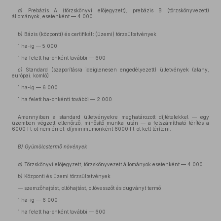
a)
Prebázis A (törzskönyvi előjegyzett), prebázis B (törzskönyvezett)
állományok, esetenként — 4 000
b)
Bázis (központi) és certifikált (üzemi) törzsültetvények
1 ha-ig — 5 000
1 ha felett ha-onként további — 600
c)
Standard (szaporításra ideiglenesen engedélyezett) ültetvények (alany,
európai, komló)
1 ha-ig — 6 000
1 ha felett ha-onkénti további — 2 000
Amennyiben a standard ültetvényekre meghatározott díjtételekkel — egy
üzemben végzett ellenőrző, minősítő munka után — a felszámítható térítés a
6000 Ft-ot nem éri el, díjminimumonként 6000 Ft-ot kell téríteni.
B) Gyümölcstermő növények
a)
Törzskönyvi előjegyzett, törzskönyvezett állományok esetenként — 4 000
b)
Központi és üzemi törzsültetvények
— szemzőhajtást, oltóhajtást, oltóvesszőt és dugványt termő
1 ha-ig — 6 000
1 ha felett ha-onként további — 600