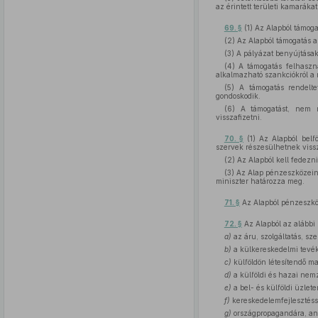
az érintett területi kamarákat
69. §
(1) Az Alapból támoga
(2) Az Alapból támogatás 
(3) A pályázat benyújtásako
(4) A támogatás felhasznál
alkalmazható szankciókról a 
(5) A támogatás rendelte
gondoskodik.
(6) A támogatást, nem r
visszafizetni.
70. §
(1) Az Alapból belfö
szervek részesülhetnek viss
(2) Az Alapból kell fedezn
(3) Az Alap pénzeszközeine
miniszter határozza meg.
71. §
Az Alapból pénzeszköz
72. §
Az Alapból az alábbi 
a)
az áru, szolgáltatás, sz
b)
a külkereskedelmi tevék
c)
külföldön létesítendő m
d)
a külföldi és hazai nemz
e)
a bel- és külföldi üzlet
f)
kereskedelemfejlesztésse
g)
országpropagandára, ann