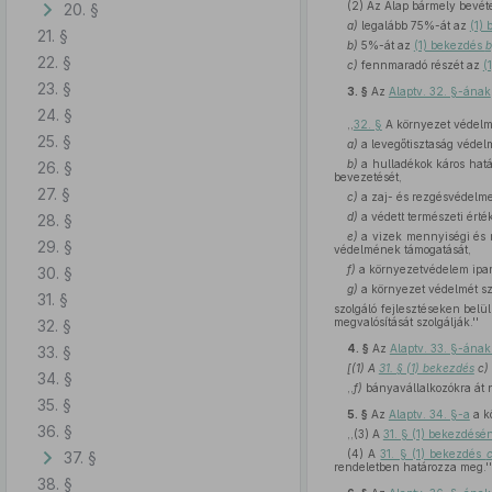
(2) Az Alap bármely bevét
20. §
a)
legalább 75%-át az
(1)
21. §
b)
5%-át az
(1) bekezdés
b
22. §
c)
fennmaradó részét az
(
23. §
3. §
Az
Alaptv. 32. §-ának
24. §
,,
32. §
A környezet védelmé
25. §
a)
a levegőtisztaság védel
b)
a hulladékok káros hatá
26. §
bevezetését,
27. §
c)
a zaj- és rezgésvédelme
d)
a védett természeti érté
28. §
e)
a vizek mennyiségi és 
29. §
védelmének támogatását,
f)
a környezetvédelem ipari 
30. §
g)
a környezet védelmét sz
31. §
szolgáló fejlesztéseken bel
megvalósítását szolgálják.''
32. §
4. §
Az
Alaptv. 33. §-ának
33. §
[(1) A
31. § (1) bekezdés
c)
34. §
,,
f)
bányavállalkozókra át n
35. §
5. §
Az
Alaptv. 34. §-a
a k
36. §
,,(3) A
31. § (1) bekezdés
(4) A
31. § (1) bekezdés
c
37. §
rendeletben határozza meg.''
38. §