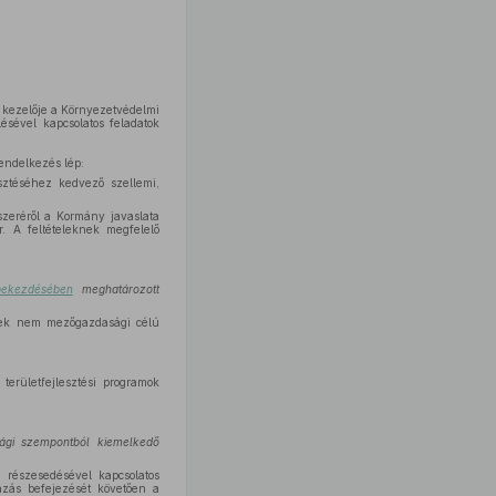
p kezelője a Környezetvédelmi
ésével kapcsolatos feladatok
endelkezés lép:
esztéséhez kedvező szellemi,
szeréről a Kormány javaslata
. A feltételeknek megfelelő
bekezdésében
meghatározott
etek nem mezőgazdasági célú
területfejlesztési programok
ági szempontból kiemelkedő
 részesedésével kapcsolatos
házás befejezését követően a