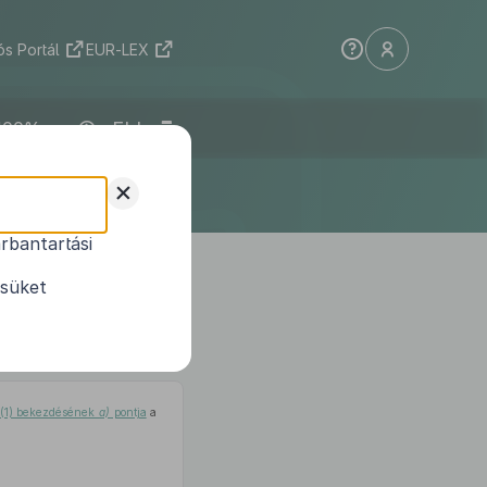
s Portál
EUR-LEX
ELI
+
rbantartási
II. törvény
, az
a Alapról szóló
ésüket
rvények egyes
1
l
a (1) bekezdésének
a)
pontja
a