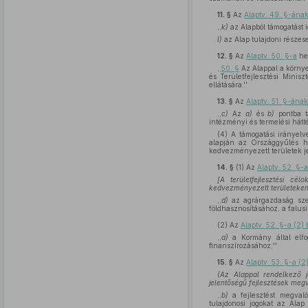
11. §
Az
Alaptv. 49. §-ának
,,
k)
az Alapból támogatást ig
l)
az Alap tulajdoni részes
12. §
Az
Alaptv. 50. §-a
hel
,,
50. §
Az Alappal a környe
és Területfejlesztési Minis
ellátására.''
13. §
Az
Alaptv. 51. §-ána
,,
c)
Az
a)
és
b)
pontba ta
intézményi és termelési hátté
(4) A támogatási irányelv
alapján az Országgyűlés há
kedvezményezett területek je
14. §
(1)
Az
Alaptv. 52. §-
[A területfejlesztési cé
kedvezményezett területeken
,,
d)
az agrárgazdaság szer
földhasznosításához, a falusi
(2)
Az
Alaptv. 52. §-a (2
,,
a)
a Kormány által elfo
finanszírozásához;''
15. §
Az
Alaptv. 53. §-a (
(Az Alappal rendelkező 
jelentőségű fejlesztések meg
,,
b)
a fejlesztést megvaló
tulajdonosi jogokat az Alap