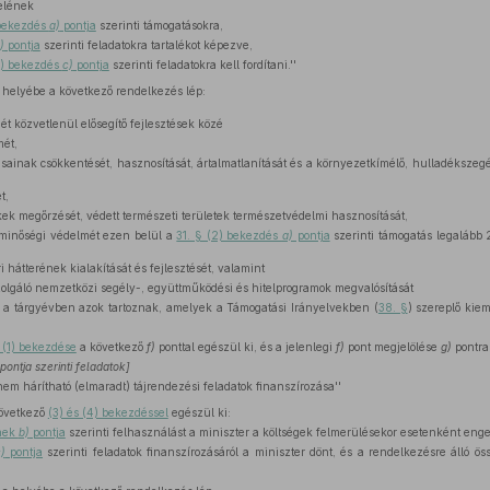
elének
 bekezdés
a)
pontja
szerinti támogatásokra,
)
pontja
szerinti feladatokra tartalékot képezve,
1) bekezdés
c)
pontja
szerinti feladatokra kell fordítani.''
helyébe a következő rendelkezés lép:
t közvetlenül elősegítő fejlesztések közé
mét,
sainak csökkentését, hasznosítását, ártalmatlanítását és a környezetkímélő, hulladéksze
t,
kek megőrzését, védett természeti területek természetvédelmi hasznosítását,
minőségi védelmét ezen belül a
31. § (2) bekezdés
a)
pontja
szerinti támogatás legalább
hátterének kialakítását és fejlesztését, valamint
olgáló nemzetközi segély-, együttműködési és hitelprogramok megvalósítását
ül a tárgyévben azok tartoznak, amelyek a Támogatási Irányelvekben (
38. §
) szereplő kiem
 (1) bekezdése
a következő
f)
ponttal egészül ki, és a jelenlegi
f)
pont megjelölése
g)
pontra 
pontja szerinti feladatok]
em hárítható (elmaradt) tájrendezési feladatok finanszírozása''
övetkező
(3) és (4) bekezdéssel
egészül ki:
ének
b)
pontja
szerinti felhasználást a miniszter a költségek felmerülésekor esetenként enge
)
pontja
szerinti feladatok finanszírozásáról a miniszter dönt, és a rendelkezésre álló ös