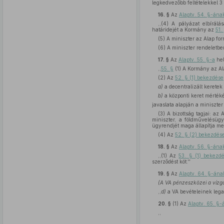
legkedvezőbb feltételekkel 3 
16. §
Az
Alaptv. 54. §-ána
,,(4) A pályázat elbírál
határidejét a Kormány az
51.
(5) A miniszter az Alap fo
(6) A miniszter rendeletbe
17. §
Az
Alaptv. 55. §-a
hel
,,
55. §
(1) A Kormány az Al
(2) Az
52. § (1) bekezdése
a)
a decentralizált keretek
b)
a központi keret mértékéi
javaslata alapján a miniszter
(3) A bizottság tagjai: a
miniszter, a földművelésügyi
ügyrendjét maga állapítja me
(4) Az
52. § (2) bekezdés
18. §
Az
Alaptv. 56. §-ána
,,(1) Az
53. § (1) bekezd
szerződést köt.''
19. §
Az
Alaptv. 64. §-án
(A VA pénzeszközei a vízga
,,
d)
a VA bevételeinek legal
20. §
(1)
Az
Alaptv. 65. §-á
,,