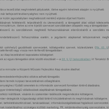
.
tás a kezelő által meghirdetett pályázatok, illetve egyéni kérelmek alapján is nyújtható.
a már befejezett tevékenységhez nem nyújtható.
r külön jogszabályban meghatározott mértékű eljárási díjat kell fizetni.
ásának feltételeiről, teljesítéséről és ütemezéséről, a támogatott által vállalt kötelezet
minisztérium, illetve az erre kijelölt szervezet szerződésben állapodik meg a támogatásban
tésszerű és szerződésnek megfelelő felhasználásának ellenőrzéséről a szerződés meg
endeltetésszerű felhasználása esetén, a jegybanki alapkamat kétszeresének megfe
ldi székhelyű gazdálkodó szervezetek, költségvetési szervek, köztestületek (
Ptk. 65. §
zatérítendő vagy vissza nem térítendő támogatásban.
i az Alap kezelésével kapcsolatos költségeket.
k az egyes támogatási célok közötti elosztását — a
68. § (2) bekezdésében
írt Tárcaközi B
t a miniszter a Központi Műszaki Fejlesztési Alap részére átadhat.
kereskedelemfejlesztési célokra adható támogatás:
ellemi termék külpiaci bevezetésének elősegítésére,
enységhez fűződő ismeretek és információk szervezett formában történő átadására,
agyar érdekeltségű vállalkozások alapításának támogatására,
etközi kiállítások, vásárok és szakember-találkozók megrendezési költségeire,
ember-delegációk külgazdasági célból történő kiküldetésének és meghívásának költségeire,
l, befektetésösztönzéssel, tanácsadással, információszolgáltatással foglalkozó szervezete
ak kialakításához szükséges külföldi marketing, PR, reklámtevékenység szervezésére, kiv