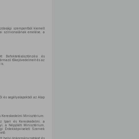
azdasági szempontból kiemelt
iai színvonalának emelése, a
tt Befektetésösztönzési és
ármazó tőkejövedelmeit és az
is,
ől és segélyalapokból az Alap
 és Kereskedelmi Minisztérium.
az Ipari és Kereskedelmi, a
i, a Népjóléti Minisztérium,
i Érdekképviseleti Szervek
ető.
ett helyi önkormányzatokat és