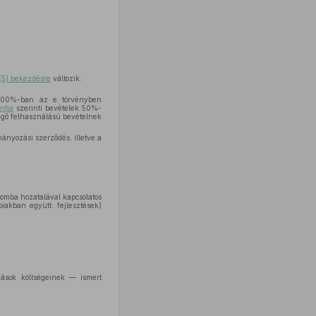
(5) bekezdésre
változik:
— 100%-ban az e törvényben
ntja
szerinti bevételek 50%-
üggő felhasználású bevételnek
ányozási szerződés, illetve a
omba hozatalával kapcsolatos
iakban együtt: fejlesztések)
ozások költségeinek — ismert