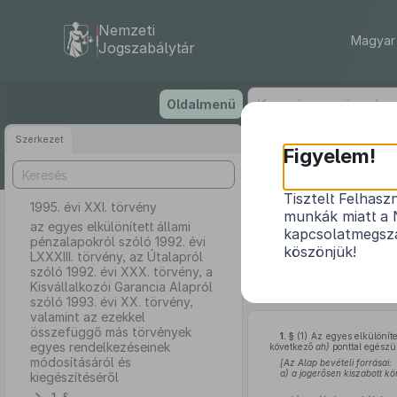
Nemzeti
Magyar 
Jogszabálytár
Ugrás
Oldalmenü
a
tartalomra
Szerkezet
Figyelem!
Tisztelt Felhasz
1995. évi XXI. törvény
az egyes elkü
munkák miatt a 
Útalapról szó
az egyes elkülönített állami
kapcsolatmegsza
pénzalapokról szóló 1992. évi
1993. évi XX
köszönjük!
LXXXIII. törvény, az Útalapról
szóló 1992. évi XXX. törvény, a
Kisvállalkozói Garancia Alapról
szóló 1993. évi XX. törvény,
valamint az ezekkel
összefüggő más törvények
1. §
(1)
Az egyes elkülöníte
egyes rendelkezéseinek
következő
ah)
ponttal egészül
módosításáról és
[Az Alap bevételi forrásai:
a)
a jogerősen kiszabott k
kiegészítéséről