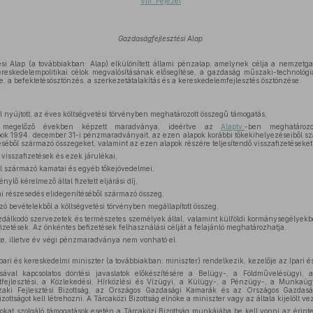
VIII. Fejezet
Gazdaságfejlesztési Alap
si Alap (a továbbiakban: Alap) elkülönített állami pénzalap, amelynek célja a nemzetg
reskedelempolitikai célok megvalósításának elősegítése, a gazdaság műszaki-technológ
e, a befektetésösztönzés, a szerkezetátalakítás és a kereskedelemfejlesztés ösztönzése.
l nyújtott, az éves költségvetési törvényben meghatározott összegű támogatás,
megelőző években képzett maradványa, ideértve az
Alaptv.
-ben meghatározo
pok 1994. december 31-i pénzmaradványait, az ezen alapok korábbi tőkekihelyezéseiből sz
séből származó összegeket, valamint az ezen alapok részére teljesítendő visszafizetéseket 
t visszafizetések és ezek járulékai,
 származó kamatai és egyéb tőkejövedelmei,
ylő kérelmező által fizetett eljárási díj,
mi részesedés elidegenítéséből származó összeg,
zó bevételekből a költségvetési törvényben megállapított összeg,
azdálkodó szervezetek és természetes személyek által, valamint külföldi kormánysegélyekb
efizetések. Az önkéntes befizetések felhasználási célját a felajánló meghatározhatja.
ete, illetve év végi pénzmaradványa nem vonható el.
 ipari és kereskedelmi miniszter (a továbbiakban: miniszter) rendelkezik, kezelője az Ipari
ával kapcsolatos döntési javaslatok előkészítésére a Belügy-, a Földművelésügyi, 
fejlesztési, a Közlekedési, Hírközlési és Vízügyi, a Külügy-, a Pénzügy-, a Munkaügy
aki Fejlesztési Bizottság, az Országos Gazdasági Kamarák és az Országos Gazdaság
izottságot kell létrehozni. A Tárcaközi Bizottság elnöke a miniszter vagy az általa kijelölt vez
élokat szolgáló támogatások esetén a Tárcaközi Bizottság munkájába be kell vonni az érint