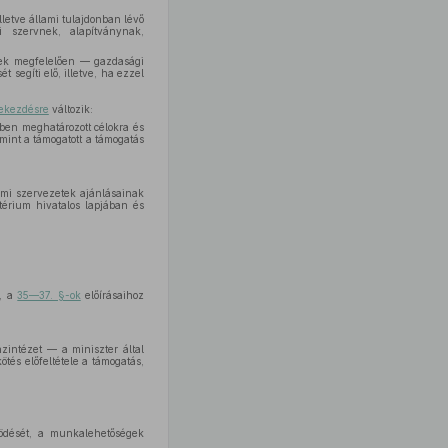
letve állami tulajdonban lévő
i szervnek, alapítványnak,
knek megfelelően — gazdasági
segíti elő, illetve, ha ezzel
ekezdésre
változik:
ben meghatározott célokra és
mint a támogatott a támogatás
lmi szervezetek ajánlásainak
érium hivatalos lapjában és
ó, a
35—37. §-ok
előírásaihoz
zintézet — a miniszter által
tés előfeltétele a támogatás,
södését, a munkalehetőségek