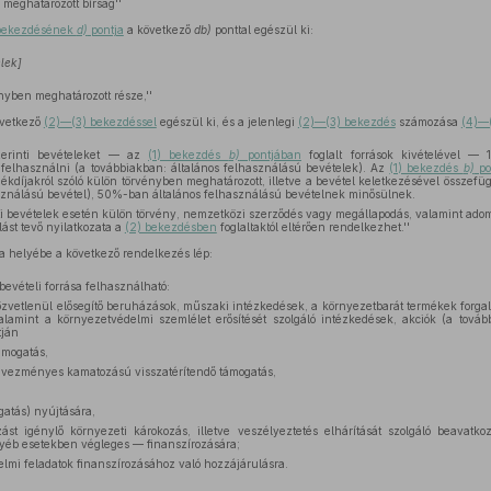
meghatározott bírság''
) bekezdésének
d)
pontja
a következő
db)
ponttal egészül ki:
lek]
yben meghatározott része,''
vetkező
(2)—(3) bekezdéssel
egészül ki, és a jelenlegi
(2)—(3) bekezdés
számozása
(4)—
erinti bevételeket — az
(1) bekezdés
b)
pontjában
foglalt források kivételével 
 felhasználni (a továbbiakban: általános felhasználású bevételek). Az
(1) bekezdés
b)
po
kdíjakról szóló külön törvényben meghatározott, illetve a bevétel keletkezésével összef
asználású bevétel), 50%-ban általános felhasználású bevételnek minősülnek.
i bevételek esetén külön törvény, nemzetközi szerződés vagy megállapodás, valamint adom
ást tevő nyilatkozata a
(2) bekezdésben
foglaltaktól eltérően rendelkezhet.''
a helyébe a következő rendelkezés lép:
bevételi forrása felhasználható:
zvetlenül elősegítő beruházások, műszaki intézkedések, a környezetbarát termékek forgal
lamint a környezetvédelmi szemlélet erősítését szolgáló intézkedések, akciók (a tovább
tján
ámogatás,
ezményes kamatozású visszatérítendő támogatás,
gatás) nyújtására,
st igénylő környezeti károkozás, illetve veszélyeztetés elhárítását szolgáló beavatk
gyéb esetekben végleges — finanszírozására;
lmi feladatok finanszírozásához való hozzájárulásra.