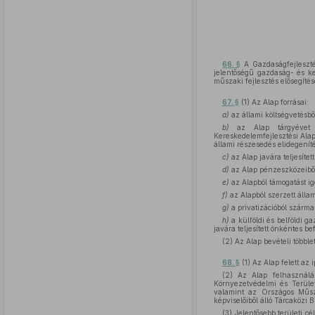
66. §
A Gazdaságfejleszté
jelentőségű gazdaság- és ke
műszaki fejlesztés elősegítés
67. §
(1) Az Alap forrásai:
a)
az állami költségvetésbő
b)
az Alap tárgyévet 
Kereskedelemfejlesztési Ala
állami részesedés elidegeníté
c)
az Alap javára teljesítet
d)
az Alap pénzeszközeiből
e)
az Alapból támogatást igén
f)
az Alapból szerzett álla
g)
a privatizációból szárma
h)
a külföldi és belföldi g
javára teljesített önkéntes b
(2) Az Alap bevételi többl
68. §
(1) Az Alap felett az
(2) Az Alap felhasználás
Környezetvédelmi és Terület
valamint az Országos Műsz
képviselőiből álló Tárcaközi B
(3) Jelentősebb területi c