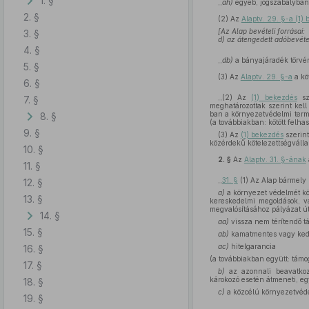
1. §
,,
ah)
egyéb, jogszabályban 
2. §
(2)
Az
Alaptv. 29. §-a (1
[Az Alap bevételi forrásai:
3. §
d)
az átengedett adóbevéte
4. §
,,
db)
a bányajáradék törvén
5. §
(3)
Az
Alaptv. 29. §-a
a kö
6. §
,,(2) Az
(1) bekezdés
sz
7. §
meghatározottak szerint kell
ban a környezetvédelmi termé
8. §
(a továbbiakban: kötött felh
9. §
(3) Az
(1) bekezdés
szerint
közérdekű kötelezettségvállal
10. §
2. §
Az
Alaptv. 31. §-ának
11. §
,,
31. §
(1) Az Alap bármely 
12. §
a)
a környezet védelmét kö
13. §
kereskedelmi megoldások, va
megvalósításához pályázat ú
14. §
aa)
vissza nem térítendő t
15. §
ab)
kamatmentes vagy kedv
ac)
hitelgarancia
16. §
(a továbbiakban együtt: támo
17. §
b)
az azonnali beavatkozá
károkozó esetén átmeneti, e
18. §
c)
a közcélú környezetvéde
19. §