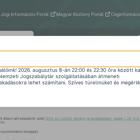
Jogi Információs Portál
Magyar Közlöny Portál
Céginformáció
1995. évi XXI. törvény
nálóink! 2026. augusztus 8-án 22:00 és 22:30 óra között ka
lönített állami pénzalapokról szóló
1992. évi LXXXI
Nemzeti Jogszabálytár szolgáltatásában átmeneti
ló
1992. évi XXX. törvény
, a Kisvállalkozói Garanci
kadásokra lehet számítani. Szíves türelmüket és megért
. törvény
, valamint az ezekkel összefüggő más tö
rendelkezéseinek módosításáról és kiegészítésérő
Közlönyállapot 1995. 04. 15.
tt állami pénzalapokról szóló
1992. évi LXXXIII. törvény (a továbbiakban: Alaptv.) 29. §-
 ki:
örnyezetvédelmi bírságok]