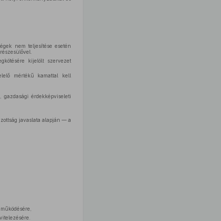
tségek nem teljesítése esetén
 részesülővel.
kötésére kijelölt szervezet
lelő mértékű kamattal kell
), gazdasági érdekképviseleti
izottság javaslata alapján — a
k működésére,
itelezésére.