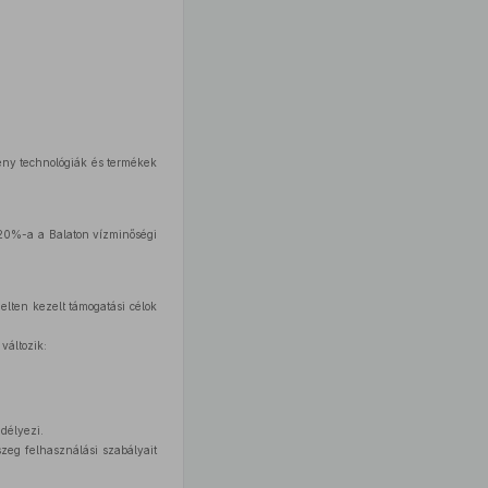
gény technológiák és termékek
 20%-a a Balaton vízminőségi
elten kezelt támogatási célok
változik:
délyezi.
szeg felhasználási szabályait