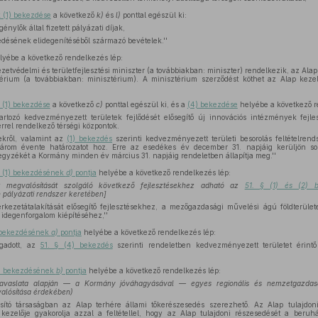
 (1) bekezdése
a következő
k)
és
l)
ponttal egészül ki:
énylők által fizetett pályázati díjak,
edésének elidegenítéséből származó bevételek.''
yébe a következő rendelkezés lép:
zetvédelmi és területfejlesztési miniszter (a továbbiakban: miniszter) rendelkezik, az Ala
ztérium (a továbbiakban: minisztérium). A minisztérium szerződést köthet az Alap kezel
k (1) bekezdése
a következő
c)
ponttal egészül ki, és a
(4) bekezdése
helyébe a következő r
rtozó kedvezményezett területek fejlődését elősegítő új innovációs intézmények fejl
rrel rendelkező térségi központok.
ekről, valamint az
(1) bekezdés
szerinti kedvezményezett területi besorolás feltételrend
rom évente határozatot hoz. Erre az esedékes év december 31. napjáig kerüljön sor
gyzékét a Kormány minden év március 31. napjáig rendeletben állapítja meg.''
a (1) bekezdésének
d)
pontja
helyébe a következő rendelkezés lép:
lok megvalósítását szolgáló következő fejlesztésekhez adható az
51. § (1) és (2) 
 pályázati rendszer keretében]
kezetátalakítását elősegítő fejlesztésekhez, a mezőgazdasági művelési ágú földterül
 idegenforgalom kiépítéséhez,''
) bekezdésének
a)
pontja
helyébe a következő rendelkezés lép:
gadott, az
51. § (4) bekezdés
szerinti rendeletben kedvezményezett területet érintő 
2) bekezdésének
b)
pontja
helyébe a következő rendelkezés lép:
javaslata alapján — a Kormány jóváhagyásával — egyes regionális és nemzetgazdas
valósítása érdekében)
sító társaságban az Alap terhére állami tőkerészesedés szerezhető. Az Alap tulajdoni
 kezelője gyakorolja azzal a feltétellel, hogy az Alap tulajdoni részesedését a beru