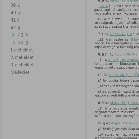
6. §
Az
Alaptv. 36. §-ának
39. §
,,
36. §
(1) Vissza nem térí
gazdasági társaságnak az 
40. §
közalapítványnak, közhasznú
(2) A miniszter — a Támo
41. §
társaságnak, egyéni vállalko
az egész országra kiterjedő 
42. §
7. §
Az
Alaptv. 37. §-a
a k
43. §
,,(2) A miniszter az
(1) b
44. §
módon, ha a támogatás a ,,kö
teljes összegét a lakosság ré
1. melléklet
8. §
(1)
Az
Alaptv. 38. §-á
2. melléklet
,,(1) A
31. § (1) bekezdés
ismeretében — Támogatási I
3. melléklet
legalább két országos napilap
Melléklet
(2)
Az
Alaptv. 38. §-a (2
(A Támogatási Irányelvekne
,,
b)
ezek részarányát a támo
c)
az egyes támogatási cé
igazodó egyedi feltételeket és
9. §
Az
Alaptv. 39. §-ának
,,(1) A támogatásra vonat
meghatározott feltételekkel 
továbbá a kamatok összegének
10. §
Az
Alaptv. 48. §-a
a)
[A Területfejlesztési Alap 
,,
a)
elősegíteni az ország
számának és választékának bő