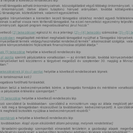
a helyébe a következő rendelkezés lép:
tendő támogatás adható önkormányzatnak, közszolgáltatást végző többségi önkormányzati, il
önkormányzati, illetve állami tulajdonú hányad arányában, továbbá költségvetés
 társaságnak, köztestületnek, valamint egyesületnek.
gatási Irányelvekben a kiemelten kezelt támogatási célokhoz rendelt egyedi feltétele
zónak is adhat vissza nem térítendő támogatást, ha ezzel nemzetközi egyezmény teljesítését 
kormányzati, ágazati program megvalósulásához járul hozzá.''
övetkező
(2) bekezdéssel
egészül ki, és a jelenlegi
(2)—(4) bekezdés
számozása
(3)—(5) b
ekezdésben
megállapított mértéket meghaladó támogatást nyújthat a Támogatási Irányelvek
rnyezetbarát termék védjegyhasználattal rendelkező termék'' alkalmazását szolgálja, vala
szére környezetvédelmi fejlesztések finanszírozása céljából átadja.''
nak (1) bekezdése
helyébe a következő rendelkezés lép:
e
a)
pontja
szerinti pályázatokra vonatkozóan — az érintett tárcák, továbbá környezetvéde
rányelveket kell közzétenni a tárgyévet megelőző év szeptember 30. napjáig a Miniszt
ban.''
) bekezdésének
b)
és
c)
pontjai
helyébe a következő rendelkezések lépnek:
k tartalmazniuk kell:)
gatásra fordítható forrásokból,
lokon belül a kedvezményezettek körére, a támogatás formájára és mértékére vonatkoz
 a pályázatok értékelési szempontjait:''
 (1) bekezdése
helyébe a következő rendelkezés lép:
kozó szerződést (a továbbiakban: szerződés) a minisztérium vagy az általa megbízott pén
— köti meg a támogatásban részesülővel (a továbbiakban: kedvezményezett). A szerződéskö
 megfelelő biztosíték nyújtása a kedvezményezett részéről.''
pontjának
a helyébe a következő rendelkezés lép:
(a továbbiakban: Alap) olyan elkülönített állami pénzalap, melynek rendeltetése]
 társadalmi-gazdasági szempontból elmaradott területein a gazdasági alapok megerő
vítését és megőrzését, a kedvezőtlen termőhelyi adottságú térségek szerkezetváltását;''