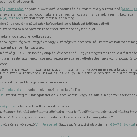
éven belül elidegeníti.''
k (4) bekezdése
helyébe a következő rendelkezés lép, valamint a § a következő
(5) és (6)
ása során a benyújtás időpontjában érvényes támogatási irányelvek szerint kell eljár
 § (4) bekezdés
szerinti rendeletben állapítja meg.
rráshiánya esetén a pályázatok befogadását és elbírálását felfüggesztheti.
n szabályozza a pályázatok kezeléséért fizetendő egyszeri díjat.''
yébe a következő rendelkezés lép:
apból egyes régiókra, megyékre vagy kistérségekre decentralizált kereteket határozhat meg
szerint igényelt támogatásról
 mértékéig — a külön törvény alapján létrehozandó — egyes megyei területfejlesztési tanác
g a miniszter által kijelölt személy vezetésével a területfejlesztési tárcaközi bizottság (a t
 dönt.
z Alappal rendelkező miniszter a pénzügyminiszter, a munkaügyi miniszter, a belügyminisz
 miniszter, a közlekedési, hírközlési és vízügyi miniszter, a népjóléti miniszter megbí
g.
e
szerint igényelt támogatásról a miniszter dönt.''
k (1) bekezdése
helyébe a következő rendelkezés lép:
ése
szerint megítélt támogatásról az Alapot kezelő, vagy az általa megbízott szervezet
ak
d)
pontja
helyébe a következő rendelkezés lép:
zdálkodás közcélú feladatainak ellátására, ezen belül különösen a következő célokra hasz
ább 25%-a vízügyi állami alapfeladatok ellátásához nyújtott támogatásra.''
t
követően a következő
VIII. Fejezettel
, Gazdaságfejlesztési Alap címmel,
66—78. §-okkal
e