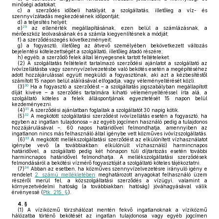
minőségi adatokat;
c)
a szerződés időbeli hatályát, a szolgáltatás, illetőleg a víz- és
szennyvízátadás megkezdésének időpontját;
d)
a teljesítés helyét;
29
e)
az ellenérték megállapításának, ezen belül a számlázásnak, a
mérőeszköz leolvasásának és a számla kiegyenlítésnek a módját;
f)
a szerződésszegés következményeit;
g)
a fogyasztó, illetőleg az átvevő személyében bekövetkezett változás
bejelentési kötelezettségét a szolgáltató, illetőleg átadó részére;
h)
egyéb, a szerződő felek által lényegesnek tartott feltételeket.
(2)
A szolgáltatás feltételeit tartalmazó szerződési ajánlatot a szolgáltató az
ivóvízellátásba vagy szennyvízelvezetésbe való bekötés esetén a megépítéséhez
adott hozzájárulással együtt megküldi a fogyasztónak, aki azt a kézbesítéstől
számított 15 napon belül aláírásával elfogadja, vagy véleményeltérését közli.
30
(3)
Ha a fogyasztó a szerződést – a szolgáltatás jogszabályban megállapított
díját kivéve – a szerződés tartalmára kiható véleményeltéréssel írta alá, a
szolgáltató köteles a felek álláspontjának egyeztetését 15 napon belül
kezdeményezni.
31
(4)
A szerződési ajánlatban foglaltak a szolgáltatót 30 napig kötik.
32
(5)
A megkötött szolgáltatási szerződést ivóvízellátás esetén a fogyasztó, ha
egyben az ingatlan tulajdonosa – az egyéb jogcímen használó pedig a tulajdonos
hozzájárulásával –, 60 napos határidővel felmondhatja, amennyiben az
ingatlanon nincs más felhasználó által igénybe vett közműves ivóvízszolgáltatás.
33
(6)
A megkötött mellékszolgáltatási szerződést az elkülönített vízhasználatot
igénybe vevő (a továbbiakban: elkülönült vízhasználó) harmincnapos
határidővel, a szolgáltató pedig két hónapon túli díjtartozás esetén további
harmincnapos határidővel felmondhatja. A mellékszolgáltatási szerződések
felmondásáról a bekötési vízmérő fogyasztóját a szolgáltató köteles tájékoztatni.
34
(7)
Abban az esetben, ha közműves szennyvízelvezetésre irányuló igény e
rendelet
2. számú mellékletében
meghatározott anyagokat felhasználó üzem
részéről merül fel, a közszolgáltatási szerződés a vízügyi, valamint a
környezetvédelmi hatóság (a továbbiakban: hatóság) jóváhagyásával válik
érvényessé (
Ptk. 215. §
).
4. §
(1)
A víziközmű törzshálózat mentén fekvő ingatlanoknak a víziközmű
hálózatba történő bekötését az ingatlan tulajdonosa vagy egyéb jogcímen