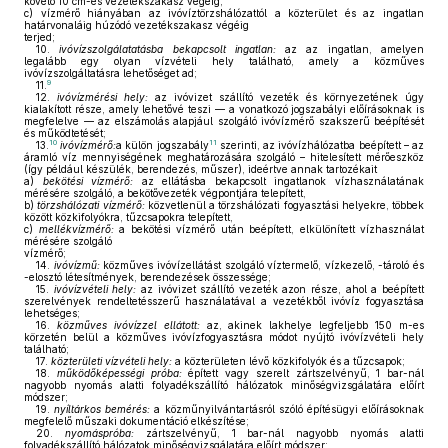
követő 10 cm-es vezetékszakasz végéig,
c)
vízmérő hiányában az ivóvíztörzshálózattól a közterület és az ingatlan
határvonaláig húzódó vezetékszakasz végéig
terjed;
10.
ivóvízszolgálatatásba bekapcsolt ingatlan:
az az ingatlan, amelyen
legalább egy olyan vízvételi hely található, amely a közműves
ivóvízszolgáltatásra lehetőséget ad;
9
11.
12.
ivóvízmérési hely:
az ivóvizet szállító vezeték és környezetének úgy
kialakított része, amely lehetővé teszi — a vonatkozó jogszabályi előírásoknak is
megfelelve — az elszámolás alapjául szolgáló ivóvízmérő szakszerű beépítését
és működtetését;
10
11
13.
ivóvízmérő:
a külön jogszabály
szerinti, az ivóvízhálózatba beépített – az
áramló víz mennyiségének meghatározására szolgáló – hitelesített mérőeszköz
(így például készülék, berendezés, műszer), ideértve annak tartozékait
a)
bekötési vízmérő:
az ellátásba bekapcsolt ingatlanok vízhasználatának
mérésére szolgáló, a bekötővezeték végpontjára telepített,
b)
törzshálózati vízmérő:
közvetlenül a törzshálózati fogyasztási helyekre, többek
között közkifolyókra, tűzcsapokra telepített,
c)
mellékvízmérő:
a bekötési vízmérő után beépített, elkülönített vízhasználat
mérésére szolgáló
vízmérő;
14.
ivóvízmű:
közműves ivóvízellátást szolgáló víztermelő, vízkezelő, -tároló és
-elosztó létesítmények, berendezések összessége;
15.
ivóvízvételi hely:
az ivóvizet szállító vezeték azon része, ahol a beépített
szerelvények rendeltetésszerű használatával a vezetékből ivóvíz fogyasztása
lehetséges;
16.
közműves ivóvízzel ellátott:
az, akinek lakhelye legfeljebb 150 m-es
körzetén belül a közműves ivóvízfogyasztásra módot nyújtó ivóvízvételi hely
található;
17.
közterületi vízvételi hely:
a közterületen lévő közkifolyók és a tűzcsapok;
18.
működőképességi próba:
épített vagy szerelt zártszelvényű, 1 bar-nál
nagyobb nyomás alatti folyadékszállító hálózatok minőségvizsgálatára előírt
módszer;
19.
nyíltárkos bemérés:
a közműnyilvántartásról szóló építésügyi előírásoknak
megfelelő műszaki dokumentáció elkészítése;
20.
nyomáspróba:
zártszelvényű, 1 bar-nál nagyobb nyomás alatti
folyadékszállító hálózatok minőségvizsgálatára előírt módszer;