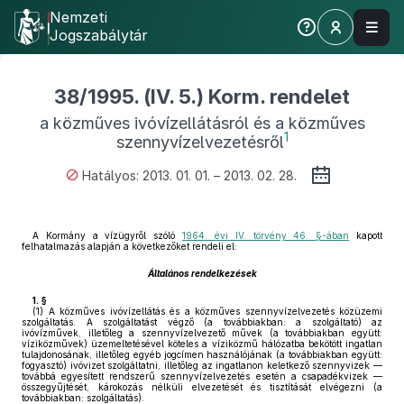
Nemzeti
Jogszabálytár
38/1995. (IV. 5.) Korm. rendelet
a közműves ivóvízellátásról és a közműves
1
szennyvízelvezetésről
Hatályos: 2013. 01. 01. – 2013. 02. 28.
A Kormány a vízügyről szóló
1964. évi IV. törvény 46. §-ában
kapott
felhatalmazás alapján a következőket rendeli el:
Általános rendelkezések
1. §
(1)
A közműves ivóvízellátás és a közműves szennyvízelvezetés közüzemi
szolgáltatás. A szolgáltatást végző (a továbbiakban: a szolgáltató) az
ivóvízművek, illetőleg a szennyvízelvezető művek (a továbbiakban együtt:
víziközművek) üzemeltetésével köteles a víziközmű hálózatba bekötött ingatlan
tulajdonosának, illetőleg egyéb jogcímen használójának (a továbbiakban együtt:
fogyasztó) ivóvizet szolgáltatni, illetőleg az ingatlanon keletkező szennyvizek —
továbbá egyesített rendszerű szennyvízelvezetés esetén a csapadékvizek —
összegyűjtését, károkozás nélküli elvezetését és tisztítását elvégezni (a
továbbiakban: szolgáltatás).