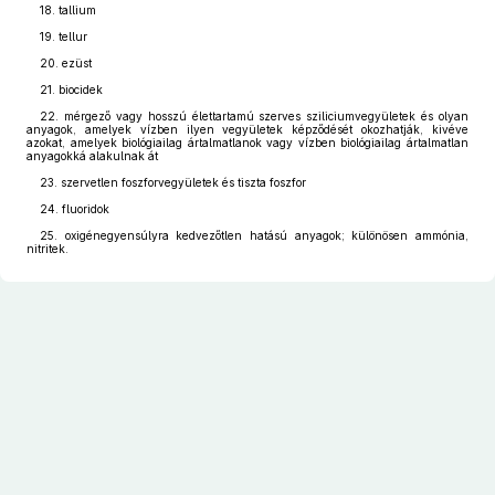
18. tallium
19. tellur
20. ezüst
21. biocidek
22. mérgező vagy hosszú élettartamú szerves sziliciumvegyületek és olyan
anyagok, amelyek vízben ilyen vegyületek képződését okozhatják, kivéve
azokat, amelyek biológiailag ártalmatlanok vagy vízben biológiailag ártalmatlan
anyagokká alakulnak át
23. szervetlen foszforvegyületek és tiszta foszfor
24. fluoridok
25. oxigénegyensúlyra kedvezőtlen hatású anyagok; különösen ammónia,
nitritek.