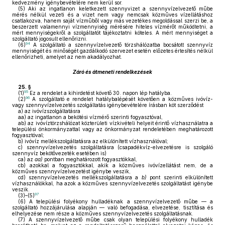
kedvezmény igénybevételére nem kerül sor.
(5)
Aki az ingatlanon keletkezett szennyvizet a szennyvízelvezető műbe
mérés nélkül vezeti és a vizet nem vagy nemcsak közműves vízellátáshoz
csatlakozva, hanem saját vízműből vagy más vezetékes megoldással szerzi be, a
beszerzett valamennyi vízmennyiség mérésére hiteles vízmérőt működtetni, a
mért mennyiségekről a szolgáltatót tájékoztatni köteles. A mért mennyiséget a
szolgáltató jogosult ellenőrizni.
94
(6)
A szolgáltató a szennyvízelvezető törzshálózatba bocsátott szennyvíz
mennyiségét és minőségét gazdálkodó szervezet esetén előzetes értesítés nélkül
ellenőrizheti, amelyet az nem akadályozhat.
Záró és átmeneti rendelkezések
25. §
95
(1)
Ez a rendelet a kihirdetést követő 30. napon lép hatályba.
96
(2)
A szolgáltató e rendelet hatálybalépését követően a közműves ivóvíz-
vagy szennyvízelvezetés szolgáltatás igénybevételére írásban köt szerződést
a)
az ivóvízszolgáltatásra
aa)
az ingatlanon a bekötési vízmérő szerinti fogyasztóval,
ab)
az ivóvíztörzshálózat közterületi vízkivételi helyeit érintő vízhasználatra a
települési önkormányzattal vagy az önkormányzat rendeletében meghatározott
fogyasztóval;
b)
ivóvíz mellékszolgáltatásra az elkülönített vízhasználóval;
c)
szennyvízelvezetés szolgáltatásra (csapadékvíz-elvezetésre is szolgáló
szennyvíz bekötővezeték esetében is)
ca)
az
aa)
pontban meghatározott fogyasztókkal,
cb)
azokkal a fogyasztókkal, akik a közműves ivóvízellátást nem, de a
közműves szennyvízelvezetést igénybe veszik,
cd)
szennyvízelvezetés mellékszolgáltatásra a
b)
pont szerinti elkülönített
vízhasználókkal, ha azok a közműves szennyvízelvezetés szolgáltatást igénybe
veszik.
97
(3)–(5)
(6)
A települési folyékony hulladéknak a szennyvízelvezető műbe — a
szolgáltató hozzájárulása alapján — való befogadása, elvezetése, tisztítása és
elhelyezése nem része a közműves szennyvízelvezetés szolgáltatásnak.
(7)
A szennyvízelvezető műbe csak olyan települési folyékony hulladék