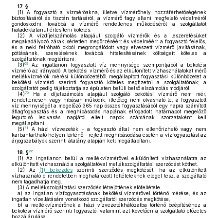
17. §
(1)
A fogyasztó a vízmérőakna, illetve vízmérőhely hozzáférhetőségének
biztosításáról és tisztán tartásáról, a vízmérő fagy elleni megfelelő védelméről
gondoskodni, továbbá a vízmérő rendellenes működéséről a szolgáltatót
haladéktalanul értesíteni köteles.
(2)
A vízdíjelszámolás alapjául szolgáló vízmérők és a leszerelésüket
megakadályozó zárak sértetlen megőrzéséért és védelméért a fogyasztó felelős,
és a neki felróható okból megrongálódott vagy elveszett vízmérő javításának,
pótlásának, szerelésének, továbbá hitelesítésének költségeit köteles a
szolgáltatónak megtéríteni.
69
(3)
Az ingatlanon fogyasztott víz mennyisége szempontjából a bekötési
vízmérő az irányadó. A bekötési vízmérő és az elkülönített vízhasználatokat mérő
mellékvízmérők mérési különbözetéből megállapított fogyasztási különbözetet a
bekötési vízmérő szerinti fogyasztó köteles megfizetni a szolgáltatónak; a
szolgáltatót pedig tájékoztatja az épületen belüli belső elszámolás módjáról.
70
(4)
Ha a díjelszámolás alapjául szolgáló bekötési vízmérő nem mér,
rendellenesen vagy hibásan működik, illetőleg nem olvasható le, a fogyasztott
víz mennyiségét a megelőző 365 nap összes fogyasztásából egy napra számított
átlagfogyasztás és a meghibásodás napjának elfogadott határnapot megelőző
legutolsó leolvasás napjától eltelt napok számának szorzataként kell
megállapítani.
71
(5)
A házi vízvezeték – a fogyasztó által nem ellenőrizhető vagy nem
karbantartható helyen történő – rejtett meghibásodása esetén a vízfogyasztást az
árjogszabályok szerinti átalány alapján kell megállapítani.
72
18. §
(1)
Az ingatlanon belül a mellékvízmérővel elkülönített vízhasználatra az
elkülönített vízhasználó a szolgáltatóval mellékszolgáltatási szerződést köthet.
(2)
Az
(1) bekezdés
szerinti szerződés megkötését, ha az elkülönített
vízhasználó e rendeletben meghatározott feltételeknek eleget tesz, a szolgáltató
nem tagadhatja meg.
(3)
A mellékszolgáltatási szerződés létrejöttének előfeltétele
a)
az ingatlan vízfogyasztásának bekötési vízmérővel történő mérése, és az
ingatlan vízellátására vonatkozó szolgáltatói szerződés megkötése,
b)
a mellékvízmérőnek a házi vízvezetékhálózatba történő beépítéséhez a
bekötési vízmérő szerinti fogyasztó, valamint azt követően a szolgáltató előzetes
hozzájárulása.