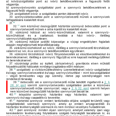
a)
ivóvízszolgáltatási pont:
az ivóvíz bekötővezetéknek a fogyasztó felőli
végpontja,
b)
szennyvízelvezetés szolgáltatási pont:
a szennyvíz bekötővezetéknek a
fogyasztó felőli végpontja;
29.
szolgáltatott ivóvíz:
a szolgáltatási ponton átáramlott ivóvíz;
30.
szennyvízbebocsátási pont:
a szennyvízelvezető műnek a szennyvizek
befogadására kialakított része;
16
31.
17
32.
nem közművel összegyűjtött háztartási szennyvíz bebocsátási pont:
a
szennyvízelvezető műnek e célra kijelölt és kialakított része;
33.
víziközmű hálózat:
az ivóvíz-közműhálózat, valamint a szennyvíz-
közműhálózat és a csatlakozó, továbbá a házi ivóvíz-, illetőleg
szennyvízhálózatok együttesen;
34.
víziközmű hálózat szállító képessége:
a vízjogi engedélyben foglaltak
alapján meghatározható teljesítőképesség;
35.
víziközmű közhálózat:
az ivóvíz, illetőleg a szennyvízelvezető törzshálózat,
valamint az ivó- és a szennyvíz bekötővezetékek együttesen;
36.
víziközmű törzshálózat:
ivóvíz főnyomóvezeték az elosztóvezetékekkel és
berendezéseivel, illetőleg a szennyvíz főgyűjtő az erre kapcsolt mellékgyűjtőkkel
és berendezéseivel;
37.
vízzárósági próba:
az épített, zártszelvényű, gravitációs elven működő
folyadékszállító hálózatok minőségvizsgálatára előírt módszer;
18
38.
szolgáltató:
a víziközműlétesítmény üzemeltetésével ivóvíz-szolgáltatást
és/vagy szennyvízelvezetést és/vagy szennyvíztisztítást – mint közszolgáltatást
– végző természetes vagy jogi személy, illetve jogi személyiséggel nem
rendelkező társaság;
19
39.
bebocsátó:
aki a szennyvízelvezető műbe bekötött ingatlanról a
2. §
28.
b)
pont
szerinti szennyvízelvezetés szolgáltatási ponton a közműves
szennyvízelvezető műbe szennyvizet, vagy a
2. § 32. pont
szerinti helyen
nem közművel összegyűjtött háztartási szennyvizet bocsát be;
20
40.
települési szennyvíz:
háztartási vagy háztartási, valamint ipari
szennyvíz és/vagy csapadékvíz keveréke;
21
41.
háztartási szennyvíz:
emberi tartózkodás céljára szolgáló területről vagy
szolgáltatásból származó szennyvíz, amely az emberi anyagcseréből és
háztartási tevékenységből származik és nem minősül veszélyes hulladéknak;
22
42.
ipari szennyvíz:
minden olyan szennyvíz, amelyet valamely ipari vagy
kereskedelmi tevékenység folytatására szolgáló helyiségből bocsátanak ki, és