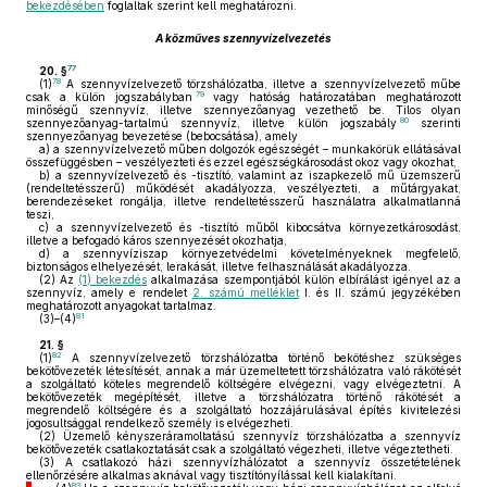
bekezdésében
foglaltak szerint kell meghatározni.
A közműves szennyvízelvezetés
77
20. §
78
(1)
A szennyvízelvezető törzshálózatba, illetve a szennyvízelvezető műbe
79
csak a külön jogszabályban
vagy hatóság határozatában meghatározott
minőségű szennyvíz, illetve szennyezőanyag vezethető be. Tilos olyan
80
szennyezőanyag-tartalmú szennyvíz, illetve külön jogszabály
szerinti
szennyezőanyag bevezetése (bebocsátása), amely
a)
a szennyvízelvezető műben dolgozók egészségét – munkakörük ellátásával
összefüggésben – veszélyezteti és ezzel egészségkárosodást okoz vagy okozhat,
b)
a szennyvízelvezető és -tisztító, valamint az iszapkezelő mű üzemszerű
(rendeltetésszerű) működését akadályozza, veszélyezteti, a műtárgyakat,
berendezéseket rongálja, illetve rendeltetésszerű használatra alkalmatlanná
teszi,
c)
a szennyvízelvezető és -tisztító műből kibocsátva környezetkárosodást,
illetve a befogadó káros szennyezését okozhatja,
d)
a szennyvíziszap környezetvédelmi követelményeknek megfelelő,
biztonságos elhelyezését, lerakását, illetve felhasználását akadályozza.
(2)
Az
(1) bekezdés
alkalmazása szempontjából külön elbírálást igényel az a
szennyvíz, amely e rendelet
2. számú melléklet
I. és II. számú jegyzékében
meghatározott anyagokat tartalmaz.
81
(3)–(4)
21. §
82
(1)
A szennyvízelvezető törzshálózatba történő bekötéshez szükséges
bekötővezeték létesítését, annak a már üzemeltetett törzshálózatra való rákötését
a szolgáltató köteles megrendelő költségére elvégezni, vagy elvégeztetni. A
bekötővezeték megépítését, illetve a törzshálózatra történő rákötését a
megrendelő költségére és a szolgáltató hozzájárulásával építés kivitelezési
jogosultsággal rendelkező személy is elvégezheti.
(2)
Üzemelő kényszeráramoltatású szennyvíz törzshálózatba a szennyvíz
bekötővezeték csatlakoztatását csak a szolgáltató végezheti, illetve végeztetheti.
(3)
A csatlakozó házi szennyvízhálózatot a szennyvíz összetételének
ellenőrzésére alkalmas aknával vagy tisztítónyílással kell kialakítani.
83