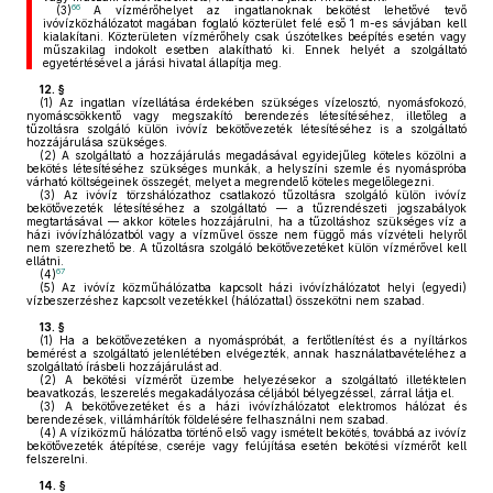
66
(3)
A vízmérőhelyet az ingatlanoknak bekötést lehetővé tevő
ivóvízközhálózatot magában foglaló közterület felé eső 1 m-es sávjában kell
kialakítani. Közterületen vízmérőhely csak úszótelkes beépítés esetén vagy
műszakilag indokolt esetben alakítható ki. Ennek helyét a szolgáltató
egyetértésével a járási hivatal állapítja meg.
12. §
(1)
Az ingatlan vízellátása érdekében szükséges vízelosztó, nyomásfokozó,
nyomáscsökkentő vagy megszakító berendezés létesítéséhez, illetőleg a
tűzoltásra szolgáló külön ivóvíz bekötővezeték létesítéséhez is a szolgáltató
hozzájárulása szükséges.
(2)
A szolgáltató a hozzájárulás megadásával egyidejűleg köteles közölni a
bekötés létesítéséhez szükséges munkák, a helyszíni szemle és nyomáspróba
várható költségeinek összegét, melyet a megrendelő köteles megelőlegezni.
(3)
Az ivóvíz törzshálózathoz csatlakozó tűzoltásra szolgáló külön ivóvíz
bekötővezeték létesítéséhez a szolgáltató — a tűzrendészeti jogszabályok
megtartásával — akkor köteles hozzájárulni, ha a tűzoltáshoz szükséges víz a
házi ivóvízhálózatból vagy a vízművel össze nem függő más vízvételi helyről
nem szerezhető be. A tűzoltásra szolgáló bekötővezetéket külön vízmérővel kell
ellátni.
67
(4)
(5)
Az ivóvíz közműhálózatba kapcsolt házi ivóvízhálózatot helyi (egyedi)
vízbeszerzéshez kapcsolt vezetékkel (hálózattal) összekötni nem szabad.
13. §
(1)
Ha a bekötővezetéken a nyomáspróbát, a fertőtlenítést és a nyíltárkos
bemérést a szolgáltató jelenlétében elvégezték, annak használatbavételéhez a
szolgáltató írásbeli hozzájárulást ad.
(2)
A bekötési vízmérőt üzembe helyezésekor a szolgáltató illetéktelen
beavatkozás, leszerelés megakadályozása céljából bélyegzéssel, zárral látja el.
(3)
A bekötővezetéket és a házi ivóvízhálózatot elektromos hálózat és
berendezések, villámhárítók földelésére felhasználni nem szabad.
(4)
A víziközmű hálózatba történő első vagy ismételt bekötés, továbbá az ivóvíz
bekötővezeték átépítése, cseréje vagy felújítása esetén bekötési vízmérőt kell
felszerelni.
14. §