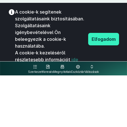
A cookie-k segítenek
szolgáltatásaink biztosításában.
Szolgáltatásaink
igénybevételével Ön
beleegyezik a cookie-k
Elfogadom
használatába.
A cookie-k kezeléséről
részletesebb információt
ide
kattintva olvashat.
Szerkezet
Keresés
Megnyitottak
Eszköztár
Változások