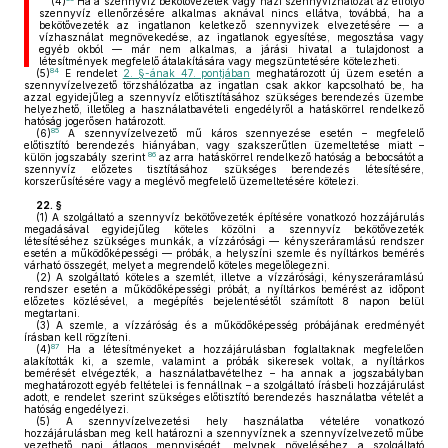
(4)
Ha a szennyvíz bekötővezeték vagy házi szennyvízhálózat az elfolyó
szennyvíz ellenőrzésére alkalmas aknával nincs ellátva, továbbá, ha a
bekötővezeték az ingatlanon keletkező szennyvizek elvezetésére — a
vízhasználat megnövekedése, az ingatlanok egyesítése, megosztása vagy
egyéb okból — már nem alkalmas, a járási hivatal a tulajdonost a
létesítmények megfelelő átalakítására vagy megszüntetésére kötelezheti.
84
(5)
E rendelet
2. §-ának 47. pontjában
meghatározott új üzem esetén a
szennyvízelvezető törzshálózatba az ingatlan csak akkor kapcsolható be, ha
azzal egyidejűleg a szennyvíz előtisztításához szükséges berendezés üzembe
helyezhető, illetőleg a használatbavételi engedélyről a hatáskörrel rendelkező
hatóság jogerősen határozott.
85
(6)
A szennyvízelvezető mű káros szennyezése esetén – megfelelő
előtisztító berendezés hiányában, vagy szakszerűtlen üzemeltetése miatt –
86
külön jogszabály szerint
az arra hatáskörrel rendelkező hatóság a bebocsátót a
szennyvíz előzetes tisztításához szükséges berendezés létesítésére,
korszerűsítésére vagy a meglévő megfelelő üzemeltetésére kötelezi.
22. §
(1)
A szolgáltató a szennyvíz bekötővezeték építésére vonatkozó hozzájárulás
megadásával egyidejűleg köteles közölni a szennyvíz bekötővezeték
létesítéséhez szükséges munkák, a vízzárósági — kényszeráramlású rendszer
esetén a működőképességi — próbák, a helyszíni szemle és nyíltárkos bemérés
várható összegét, melyet a megrendelő köteles megelőlegezni.
(2)
A szolgáltató köteles a szemlét, illetve a vízzárósági, kényszeráramlású
rendszer esetén a működőképességi próbát, a nyíltárkos bemérést az időpont
előzetes közlésével, a megépítés bejelentésétől számított 8 napon belül
megtartani.
(3)
A szemle, a vízzáróság és a működőképesség próbájának eredményét
írásban kell rögzíteni.
87
(4)
Ha a létesítményeket a hozzájárulásban foglaltaknak megfelelően
alakították ki, a szemle, valamint a próbák sikeresek voltak, a nyíltárkos
bemérését elvégezték, a használatbavételhez – ha annak a jogszabályban
meghatározott egyéb feltételei is fennállnak – a szolgáltató írásbeli hozzájárulást
adott, e rendelet szerint szükséges előtisztító berendezés használatba vételét a
hatóság engedélyezi.
(5)
A szennyvízelvezetési hely használatba vételére vonatkozó
hozzájárulásban meg kell határozni a szennyvíznek a szennyvízelvezető műbe
vezethető napi átlagos mennyiségét, melynek növeléséhez a szolgáltató