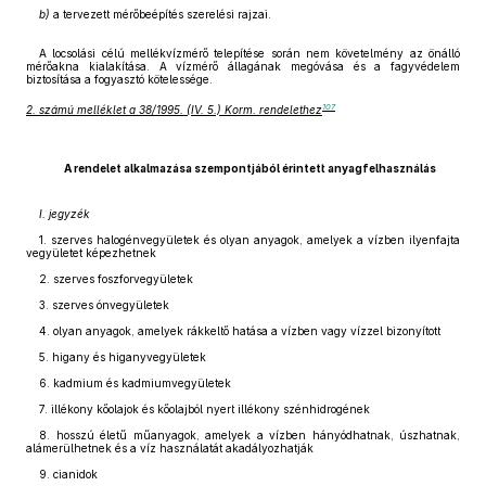
b)
a tervezett mérőbeépítés szerelési rajzai.
A locsolási célú mellékvízmérő telepítése során nem követelmény az önálló
mérőakna kialakítása. A vízmérő állagának megóvása és a fagyvédelem
biztosítása a fogyasztó kötelessége.
107
2. számú melléklet a 38/1995. (IV. 5.) Korm. rendelethez
A rendelet alkalmazása szempontjából érintett anyagfelhasználás
I. jegyzék
1. szerves halogénvegyületek és olyan anyagok, amelyek a vízben ilyenfajta
vegyületet képezhetnek
2. szerves foszforvegyületek
3. szerves ónvegyületek
4. olyan anyagok, amelyek rákkeltő hatása a vízben vagy vízzel bizonyított
5. higany és higanyvegyületek
6. kadmium és kadmiumvegyületek
7. illékony kőolajok és kőolajból nyert illékony szénhidrogének
8. hosszú életű műanyagok, amelyek a vízben hányódhatnak, úszhatnak,
alámerülhetnek és a víz használatát akadályozhatják
9. cianidok