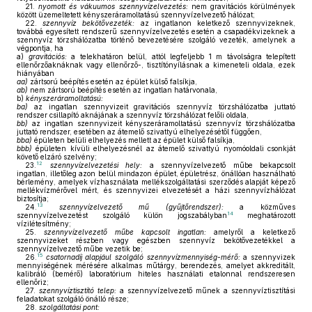
21.
nyomott és vákuumos szennyvízelvezetés:
nem gravitációs körülmények
között üzemeltetett kényszeráramoltatású szennyvízelvezető hálózat;
22.
szennyvíz bekötővezeték:
az ingatlanon keletkező szennyvizeknek,
továbbá egyesített rendszerű szennyvízelvezetés esetén a csapadékvizeknek a
szennyvíz törzshálózatba történő bevezetésére szolgáló vezeték, amelynek a
végpontja, ha
a)
gravitációs:
a telekhatáron belül, attól legfeljebb 1 m távolságra telepített
ellenőrzőaknáknak vagy ellenőrző-, tisztítónyílásnak a kimeneteli oldala, ezek
hiányában
aa)
zártsorú beépítés esetén az épület külső falsíkja,
ab)
nem zártsorú beépítés esetén az ingatlan határvonala,
b)
kényszeráramoltatású:
ba)
az ingatlan szennyvizeit gravitációs szennyvíz törzshálózatba juttató
rendszer csillapító aknájának a szennyvíz törzshálózat felőli oldala,
bb)
az ingatlan szennyvizeit kényszeráramoltatású szennyvíz törzshálózatba
juttató rendszer, esetében az átemelő szivattyú elhelyezésétől függően,
bba)
épületen belüli elhelyezés mellett az épület külső falsíkja,
bbb)
épületen kívüli elhelyezésnél az átemelő szivattyú nyomóoldali csonkját
követő elzáró szelvény;
12
23.
szennyvízelvezetési hely:
a szennyvízelvezető műbe bekapcsolt
ingatlan, illetőleg azon belül mindazon épület, épületrész, önállóan használható
bérlemény, amelyek vízhasználata mellékszolgáltatási szerződés alapját képező
mellékvízmérővel mért, és szennyvizei elvezetését a házi szennyvízhálózat
biztosítja;
13
24.
szennyvízelvezető mű (gyűjtőrendszer):
a közműves
14
szennyvízelvezetést szolgáló külön jogszabályban
meghatározott
vízilétesítmény;
25.
szennyvízelvezető műbe kapcsolt ingatlan:
amelyről a keletkező
szennyvizeket részben vagy egészben szennyvíz bekötővezetékkel a
szennyvízelvezető műbe vezetik be;
15
26.
csatornadíj alapjául szolgáló szennyvízmennyiség-mérő:
a szennyvizek
mennyiségének mérésére alkalmas műtárgy, berendezés, amelyet akkreditált,
kalibráló (bemérő) laboratórium hiteles használati etalonnal rendszeresen
ellenőriz;
27.
szennyvíztisztító telep:
a szennyvízelvezető műnek a szennyvíztisztítási
feladatokat szolgáló önálló része;
28.
szolgáltatási pont: