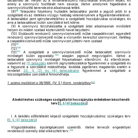
bocsátható be, melyet az a rendeltetésszerű használattal elvezetni képes, és
amely a szennyvíz tisztítását nem zavarja, illetve amelynek fogadására a
szennyvíztisztító berendezést alkalmassá tették.
98
(8)
Települési folyékony hulladék bebocsátási pontot a jegyző jelöli ki a
szolgáltató és az illetékes vízügyi hatóság véleményének a figyelembevételével.
A bebocsátási pont igénybevételéhez a szolgáltató hozzájárulása szükséges, és
arra a bebocsátóval külön szerződést kell kötnie.
(9)
A szennyvíz törzshálózatba a szolgáltató által alkalmasnak minősített
helyen és módon szabad közterületről havat bejuttatni.
(10)
Elválasztó rendszerű szennyvízelvezető műbe csapadékvizet, egyesített
rendszerű szennyvízelvezető műbe a víznyelőn keresztül szennyvizet, illetőleg
a csapadékvízelvezető műbe szennyvizet juttatni nem szabad.
99
(11)
100
(12)
101
(13)
A szolgáltató a szennyvízelvezető műbe bebocsátott szennyvíz
102
minőségét külön jogszabály
alapján jogosult megvizsgálni, illetve a
bebocsátott szennyvíz minőségét folyamatosan ellenőrizni. Az ellenőrzésre,
valamint az
(1) bekezdés
szerinti jognyilatkozatokra figyelemmel a szolgáltató és
a fogyasztó a szerződést módosíthatja, továbbá jogellenes magatartás esetén e
rendelet
20. § (3) és (4) bekezdésére
figyelemmel a szolgáltató a
közszolgáltatási szerződést felmondhatja.
103
1. számú melléklet a 38/1995. (IV. 5.) Korm. rendelethez
A bekötéshez szükséges szolgáltatói hozzájárulás érdekében készítendő
terv [
5. § (4) bekezdés
]
I. A bekötés előfeltételét képező szolgáltatói hozzájáruláshoz szükséges terv
[
5. § (4) bekezdés
]
Vízgazdálkodási, épületgépészeti szakértői, illetve tervezői engedéllyel
104
rendelkező személy által elkészített terv;