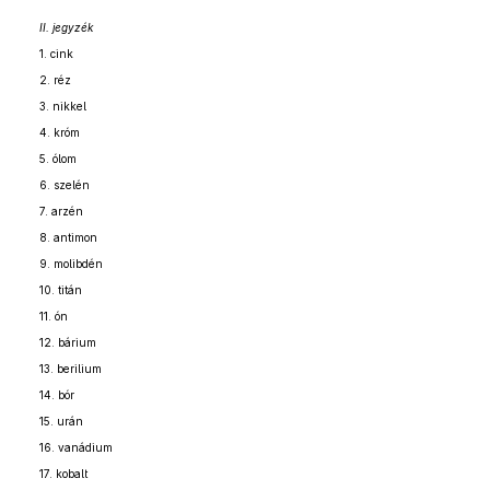
II. jegyzék
1. cink
2. réz
3. nikkel
4. króm
5. ólom
6. szelén
7. arzén
8. antimon
9. molibdén
10. titán
11. ón
12. bárium
13. berilium
14. bór
15. urán
16. vanádium
17. kobalt