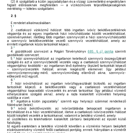
(2)
A szolgáltató a külön jogszabályban és a vízjogi üzemeltetési engedélyben
foglalt előírásoknak megfelelően — a víziközművek teljesítőképességének
mértékéig — köteles szolgáltatni.
2. §
E rendelet alkalmazásában:
2
1.
2.
csatlakozó víziközmű hálózat:
több ingatlan ivóvíz bekötővezetékének
végpontja és az egyes ingatlanok házi ivóvízhálózatai közötti vezetékhálózat,
szerelvényekkel, illetőleg több ingatlan szennyvizét a házi szennyvízhálózattól
a szennyvíz bekötővezetékbe vezető szennyvíz vezetékhálózat, amely az
érintett ingatlanok közös tartozékát képezi;
3
3.
4.
gazdálkodó szervezet:
a Polgári Törvénykönyv
685. §
c)
pontja
szerinti
gazdálkodó szervezet;
4
5.
házi szennyvízhálózat:
az ingatlanon keletkező szennyvíz összegyűjtését
szolgáló és azt a szennyvízbekötő vezeték vagy a csatlakozó szennyvízhálózat
végpontjához továbbító – az ingatlanon lévő építmény (épület) tartozékát képező
– szennyvízvezeték hálózat, annak kiegészítő elemeivel (így például
szennyvízmennyiség-mérő, szennyvízminőség ellenőrző akna, szennyvíz-
előkezelő mű) együtt;
5
6.
7.
házi ivóvízhálózat:
az ingatlan ivóvízfogyasztását biztosító, az ingatlan
tartozékát képező, a bekötővezeték vagy a csatlakozó vezetékhálózat
végpontjához kapcsolódó vízvezeték és annak tartozékai (így például vízmérő
elhelyezésére szolgáló akna), amely a rajta kialakított vízkivételi helyekig
szállítja a vizet;
6
7
8.
ingatlan:
a külön jogszabály
szerinti egy helyrajzi számmal rendelkező
földrészlet (telek);
8
9.
ivóvíz bekötővezeték:
az ivóvízellátásba bekapcsolt ingatlanon a
törzshálózat és a házi vezetékhálózat, illetve a csatlakozó ivóvízvezeték-hálózat
között kiépített vezeték a tartozékaival, valamint a bekötési vízmérő, amely
a)
úszótelkes és telekhatáron kialakított zártsorú beépítésnél az épület külső
falsíkjáig,
b)
egyéb esetekben a bekötési vízmérőt követően a vízmérési helyen beépített
elzárószerelvény vízmérő felőli csatlakozó pontjáig, ennek hiányában a vízmérőt