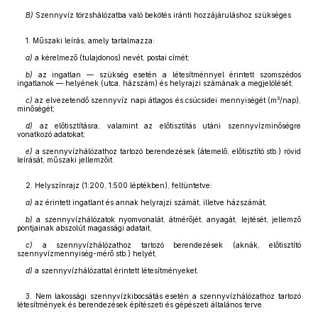
B)
Szennyvíz törzshálózatba való bekötés iránti hozzájáruláshoz szükséges
1. Műszaki leírás, amely tartalmazza:
a)
a kérelmező (tulajdonos) nevét, postai címét;
b)
az ingatlan — szükség esetén a létesítménnyel érintett szomszédos
ingatlanok — helyének (utca, házszám) és helyrajzi számának a megjelölését;
3
c)
az elvezetendő szennyvíz napi átlagos és csúcsidei mennyiségét (m
/nap),
minőségét;
d)
az előtisztításra, valamint az előtisztítás utáni szennyvízminőségre
vonatkozó adatokat;
e)
a szennyvízhálózathoz tartozó berendezések (átemelő, előtisztító stb.) rövid
leírását, műszaki jellemzőit.
2. Helyszínrajz (1:200, 1:500 léptékben), feltüntetve:
a)
az érintett ingatlant és annak helyrajzi számát, illetve házszámát,
b)
a szennyvízhálózatok nyomvonalát, átmérőjét, anyagát, lejtését, jellemző
pontjainak abszolút magassági adatait,
c)
a szennyvízhálózathoz tartozó berendezések (aknák, előtisztító
szennyvízmennyiség-mérő stb.) helyét,
d)
a szennyvízhálózattal érintett létesítményeket.
3. Nem lakossági szennyvízkibocsátás esetén a szennyvízhálózathoz tartozó
létesítmények és berendezések építészeti és gépészeti általános terve.