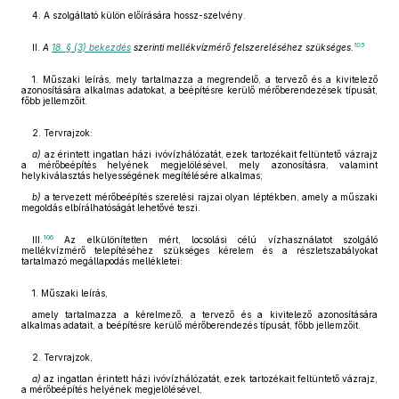
4. A szolgáltató külön előírására hossz-szelvény.
105
II.
A
18. § (3) bekezdés
szerinti mellékvízmérő felszereléséhez szükséges.
1. Műszaki leírás, mely tartalmazza a megrendelő, a tervező és a kivitelező
azonosítására alkalmas adatokat, a beépítésre kerülő mérőberendezések típusát,
főbb jellemzőit.
2. Tervrajzok:
a)
az érintett ingatlan házi ivóvízhálózatát, ezek tartozékait feltüntető vázrajz
a mérőbeépítés helyének megjelölésével, mely azonosításra, valamint
helykiválasztás helyességének megítélésére alkalmas;
b)
a tervezett mérőbeépítés szerelési rajzai olyan léptékben, amely a műszaki
megoldás elbírálhatóságát lehetővé teszi.
106
III.
Az elkülönítetten mért, locsolási célú vízhasználatot szolgáló
mellékvízmérő telepítéséhez szükséges kérelem és a részletszabályokat
tartalmazó megállapodás mellékletei:
1. Műszaki leírás,
amely tartalmazza a kérelmező, a tervező és a kivitelező azonosítására
alkalmas adatait, a beépítésre kerülő mérőberendezés típusát, főbb jellemzőit.
2. Tervrajzok,
a)
az ingatlan érintett házi ivóvízhálózatát, ezek tartozékait feltüntető vázrajz,
a mérőbeépítés helyének megjelölésével,