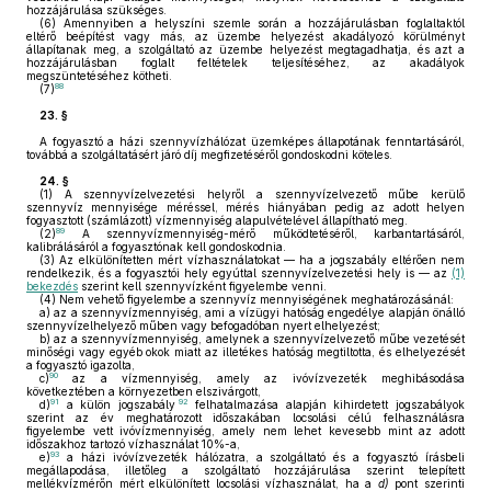
hozzájárulása szükséges.
(6)
Amennyiben a helyszíni szemle során a hozzájárulásban foglaltaktól
eltérő beépítést vagy más, az üzembe helyezést akadályozó körülményt
állapítanak meg, a szolgáltató az üzembe helyezést megtagadhatja, és azt a
hozzájárulásban foglalt feltételek teljesítéséhez, az akadályok
megszüntetéséhez kötheti.
88
(7)
23. §
A fogyasztó a házi szennyvízhálózat üzemképes állapotának fenntartásáról,
továbbá a szolgáltatásért járó díj megfizetéséről gondoskodni köteles.
24. §
(1)
A szennyvízelvezetési helyről a szennyvízelvezető műbe kerülő
szennyvíz mennyisége méréssel, mérés hiányában pedig az adott helyen
fogyasztott (számlázott) vízmennyiség alapulvételével állapítható meg.
89
(2)
A szennyvízmennyiség-mérő működtetéséről, karbantartásáról,
kalibrálásáról a fogyasztónak kell gondoskodnia.
(3)
Az elkülönítetten mért vízhasználatokat — ha a jogszabály eltérően nem
rendelkezik, és a fogyasztói hely egyúttal szennyvízelvezetési hely is — az
(1)
bekezdés
szerint kell szennyvízként figyelembe venni.
(4)
Nem vehető figyelembe a szennyvíz mennyiségének meghatározásánál:
a)
az a szennyvízmennyiség, ami a vízügyi hatóság engedélye alapján önálló
szennyvízelhelyező műben vagy befogadóban nyert elhelyezést;
b)
az a szennyvízmennyiség, amelynek a szennyvízelvezető műbe vezetését
minőségi vagy egyéb okok miatt az illetékes hatóság megtiltotta, és elhelyezését
a fogyasztó igazolta,
90
c)
az a vízmennyiség, amely az ivóvízvezeték meghibásodása
következtében a környezetben elszivárgott,
91
92
d)
a külön jogszabály
felhatalmazása alapján kihirdetett jogszabályok
szerint az év meghatározott időszakában locsolási célú felhasználásra
figyelembe vett ivóvízmennyiség, amely nem lehet kevesebb mint az adott
időszakhoz tartozó vízhasználat 10%-a,
93
e)
a házi ivóvízvezeték hálózatra, a szolgáltató és a fogyasztó írásbeli
megállapodása, illetőleg a szolgáltató hozzájárulása szerint telepített
mellékvízmérőn mért elkülönített locsolási vízhasználat, ha a
d)
pont szerinti