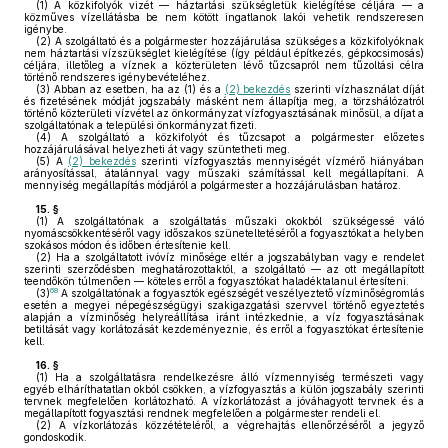
(1)
A közkifolyók vizét — háztartási szükségletük kielégítése céljára — a
közműves vízellátásba be nem kötött ingatlanok lakói vehetik rendszeresen
igénybe.
(2)
A szolgáltató és a polgármester hozzájárulása szükséges a közkifolyóknak
nem háztartási vízszükséglet kielégítése (így például építkezés, gépkocsimosás)
céljára, illetőleg a víznek a közterületen lévő tűzcsapról nem tűzoltási célra
történő rendszeres igénybevételéhez.
(3)
Abban az esetben, ha az (1) és a
(2) bekezdés
szerinti vízhasználat díját
és fizetésének módját jogszabály másként nem állapítja meg, a törzshálózatról
történő közterületi vízvétel az önkormányzat vízfogyasztásának minősül, a díjat a
szolgáltatónak a települési önkormányzat fizeti.
(4)
A szolgáltató a közkifolyót és tűzcsapot a polgármester előzetes
hozzájárulásával helyezheti át vagy szüntetheti meg.
(5)
A
(2) bekezdés
szerinti vízfogyasztás mennyiségét vízmérő hiányában
arányosítással, átalánnyal vagy műszaki számítással kell megállapítani. A
mennyiség megállapítás módjáról a polgármester a hozzájárulásban határoz.
15. §
(1)
A szolgáltatónak a szolgáltatás műszaki okokból szükségessé váló
nyomáscsökkentéséről vagy időszakos szüneteltetéséről a fogyasztókat a helyben
szokásos módon és időben értesítenie kell.
(2)
Ha a szolgáltatott ivóvíz minősége eltér a jogszabályban vagy e rendelet
szerinti szerződésben meghatározottaktól, a szolgáltató — az ott megállapított
teendőkön túlmenően — köteles erről a fogyasztókat haladéktalanul értesíteni.
68
(3)
A szolgáltatónak a fogyasztók egészségét veszélyeztető vízminőségromlás
esetén a megyei népegészségügyi szakigazgatási szervvel történő egyeztetés
alapján a vízminőség helyreállítása iránt intézkednie, a víz fogyasztásának
betiltását vagy korlátozását kezdeményeznie, és erről a fogyasztókat értesítenie
kell.
16. §
(1)
Ha a szolgáltatásra rendelkezésre álló vízmennyiség természeti vagy
egyéb elháríthatatlan okból csökken, a vízfogyasztás a külön jogszabály szerinti
tervnek megfelelően korlátozható. A vízkorlátozást a jóváhagyott tervnek és a
megállapított fogyasztási rendnek megfelelően a polgármester rendeli el.
(2)
A vízkorlátozás közzétételéről, a végrehajtás ellenőrzéséről a jegyző
gondoskodik.