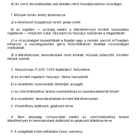
A)
Az ivóvíz törzshálózatba való bekötés iránti hozzájáruláshoz szükséges
1. Műszaki leírás, amely tartalmazza:
a)
a kérelmező (tulajdonos) nevét, postai címét;
b)
az ingatlan — szükség esetén a létesítménnyel érintett szomszédos
ingatlanok — helyének (utca, házszám) és helyrajzi számának a megjelölését;
3
c)
a vízszükséglet összeállítását a fejadat vagy a normák szerinti m
/napban
kifejezve, a csúcsfogyasztási igény feltüntetésével, továbbá vízszükséglet
indokolását;
d)
a létesítmények, berendezések rövid leírását, műszaki jellemzőit, vízvételi
helyek számát.
2. Helyszínrajz (1:200, 1:500 léptékben), feltüntetve:
a)
az érintett ingatlant, helyrajzi, illetve házszámát,
b)
a vezetékek nyomvonalát, átmérőjét, anyagát;
c)
az ivóvízhálózathoz tartozó nyomásfokozó és nyomáscsökkentő helyét;
d)
a vezetékkel, berendezésekkel érintett létesítményeket.
3. Vízmérőhely építészeti, gépészeti terve.
4. Nem lakossági vízhasználat esetén az ivóvízhálózathoz tartozó
létesítmények és berendezések építészeti és gépészeti általános terve.
5. A szolgáltató külön előírására hossz-szelvény.