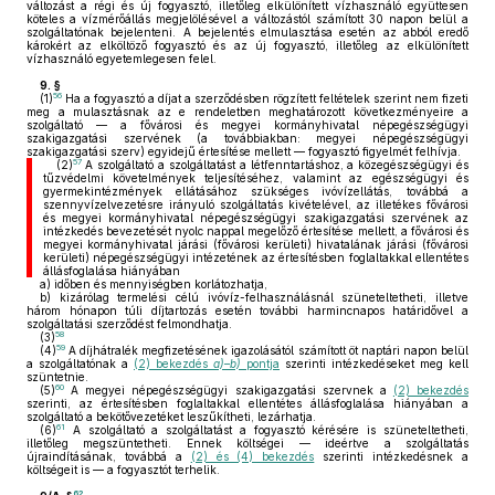
változást a régi és új fogyasztó, illetőleg elkülönített vízhasználó együttesen
köteles a vízmérőállás megjelölésével a változástól számított 30 napon belül a
szolgáltatónak bejelenteni. A bejelentés elmulasztása esetén az abból eredő
károkért az elköltöző fogyasztó és az új fogyasztó, illetőleg az elkülönített
vízhasználó egyetemlegesen felel.
9. §
56
(1)
Ha a fogyasztó a díjat a szerződésben rögzített feltételek szerint nem fizeti
meg a mulasztásnak az e rendeletben meghatározott következményeire a
szolgáltató — a fővárosi és megyei kormányhivatal népegészségügyi
szakigazgatási szervének (a továbbiakban: megyei népegészségügyi
szakigazgatási szerv) egyidejű értesítése mellett — fogyasztó figyelmét felhívja.
57
(2)
A szolgáltató a szolgáltatást a létfenntartáshoz, a közegészségügyi és
tűzvédelmi követelmények teljesítéséhez, valamint az egészségügyi és
gyermekintézmények ellátásához szükséges ivóvízellátás, továbbá a
szennyvízelvezetésre irányuló szolgáltatás kivételével, az illetékes fővárosi
és megyei kormányhivatal népegészségügyi szakigazgatási szervének az
intézkedés bevezetését nyolc nappal megelőző értesítése mellett, a fővárosi és
megyei kormányhivatal járási (fővárosi kerületi) hivatalának járási (fővárosi
kerületi) népegészségügyi intézetének az értesítésben foglaltakkal ellentétes
állásfoglalása hiányában
a)
időben és mennyiségben korlátozhatja,
b)
kizárólag termelési célú ivóvíz-felhasználásnál szüneteltetheti, illetve
három hónapon túli díjtartozás esetén további harmincnapos határidővel a
szolgáltatási szerződést felmondhatja.
58
(3)
59
(4)
A díjhátralék megfizetésének igazolásától számított öt naptári napon belül
a szolgáltatónak a
(2) bekezdés
a)
–
b)
pontja
szerinti intézkedéseket meg kell
szüntetnie.
60
(5)
A megyei népegészségügyi szakigazgatási szervnek a
(2) bekezdés
szerinti, az értesítésben foglaltakkal ellentétes állásfoglalása hiányában a
szolgáltató a bekötővezetéket leszűkítheti, lezárhatja.
61
(6)
A szolgáltató a szolgáltatást a fogyasztó kérésére is szüneteltetheti,
illetőleg megszüntetheti. Ennek költségei — ideértve a szolgáltatás
újraindításának, továbbá a
(2) és (4) bekezdés
szerinti intézkedésnek a
költségeit is — a fogyasztót terhelik.
62