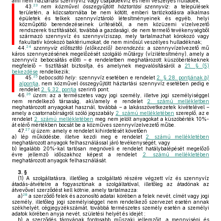
ami nem háztartási szennyvíz vagy csapadékvíz és nem veszélyes hulladék;
23
43.
nem közművel összegyűjtött háztartási szennyvíz:
a települések
területén, a közcsatornába be nem kötött, emberi tartózkodásra alkalmas
épületek és telkek szennyvíztároló létesítményeinek és egyéb, helyi
közműpótló berendezéseinek ürítéséből, a nem közüzemi vízelvezető
rendszerek tisztításából, továbbá a gazdasági, de nem termelő tevékenységből
származó szennyvíz és szennyvíziszap, mely tartalmazhat kórokozó vagy
fakultatív kórokozó baktériumokat, de nem minősül veszélyes hulladéknak;
24
44.
szennyvíz előtisztító (előkezelő) berendezés:
a szennyvízelvezető mű
káros szennyezésének megelőzését szolgáló műtárgy (vízilétesítmény), amely a
szennyvíz bebocsátás előtti – e rendeletben meghatározott küszöbértékeknek
megfelelő – tisztítását biztosítja, és amelynek megvalósításáról a
21. § (5)
bekezdése
rendelkezik;
25
45.
bebocsátó hely:
szennyvíz esetében e rendelet
2. § 28. pontjának
b)
alpontja
, nem közművel összegyűjtött háztartási szennyvíz esetében pedig e
rendelet
2. § 32. pontja
szerinti pont;
26
46.
üzem:
az a természetes vagy jogi személy, illetve jogi személyiséggel
nem rendelkező társaság, aki/amely e rendelet
2. számú mellékletben
meghatározott anyagokat használ, továbbá – a lakásszövetkezetek kivételével –
amely a csatornabírságról szóló jogszabály
2. számú mellékletében
szereplő, az e
rendelet
2. számú mellékletében
meg nem jelölt anyagokat a küszöbérték 10%-
át elérő mértékben bocsát be a közműves szennyvízelvezető műbe.
27
47.
új üzem:
amely e rendelet kihirdetését követően
a)
lép működésbe, illetve kezdi meg e rendelet
2. számú mellékletében
meghatározott anyagok felhasználással járó tevékenységét, vagy
b)
legalább 20%-kal tartósan megnöveli e rendelet hatálybalépését megelőző
évre jellemző időszakhoz képest a rendelet
2. számú mellékletében
meghatározott anyagok felhasználását.
3. §
(1)
A szolgáltatásra, illetőleg a szolgáltató részére végzett víz és szennyvíz
átadás-átvételre a fogyasztónak a szolgáltatóval, illetőleg az átadónak az
átvevővel szerződést kell kötnie, amely tartalmazza:
28
a)
a szerződő felek és azonosító adatai körében a felek nevét, címét vagy jogi
személy, illetőleg jogi személyiséggel nem rendelkező szervezet esetén annak
székhelyét, cégjegyzékszámát, továbbá természetes személy esetén a személyi
adatok körében anyja nevét, születési helyét és idejét ;
b)
a szerződés tárgyának fontosabb műszaki jellemzőit, a mennyiségi és