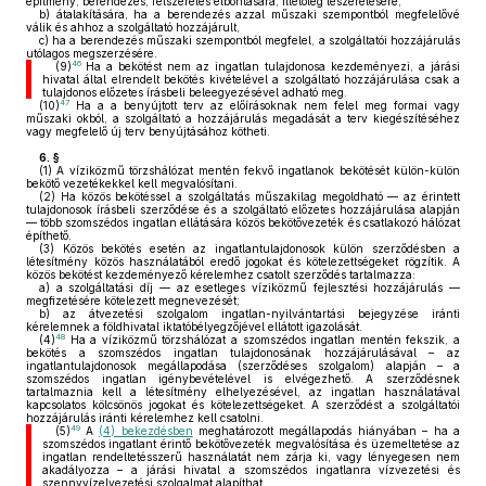
építmény, berendezés, felszerelés elbontására, illetőleg leszerelésére,
b)
átalakítására, ha a berendezés azzal műszaki szempontból megfelelővé
válik és ahhoz a szolgáltató hozzájárult,
c)
ha a berendezés műszaki szempontból megfelel, a szolgáltatói hozzájárulás
utólagos megszerzésére.
46
(9)
Ha a bekötést nem az ingatlan tulajdonosa kezdeményezi, a járási
hivatal által elrendelt bekötés kivételével a szolgáltató hozzájárulása csak a
tulajdonos előzetes írásbeli beleegyezésével adható meg.
47
(10)
Ha a a benyújtott terv az előírásoknak nem felel meg formai vagy
műszaki okból, a szolgáltató a hozzájárulás megadását a terv kiegészítéséhez
vagy megfelelő új terv benyújtásához kötheti.
6. §
(1)
A víziközmű törzshálózat mentén fekvő ingatlanok bekötését külön-külön
bekötő vezetékekkel kell megvalósítani.
(2)
Ha közös bekötéssel a szolgáltatás műszakilag megoldható — az érintett
tulajdonosok írásbeli szerződése és a szolgáltató előzetes hozzájárulása alapján
— több szomszédos ingatlan ellátására közös bekötővezeték és csatlakozó hálózat
építhető.
(3)
Közös bekötés esetén az ingatlantulajdonosok külön szerződésben a
létesítmény közös használatából eredő jogokat és kötelezettségeket rögzítik. A
közös bekötést kezdeményező kérelemhez csatolt szerződés tartalmazza:
a)
a szolgáltatási díj — az esetleges víziközmű fejlesztési hozzájárulás —
megfizetésére kötelezett megnevezését;
b)
az átvezetési szolgalom ingatlan-nyilvántartási bejegyzése iránti
kérelemnek a földhivatal iktatóbélyegzőjével ellátott igazolását.
48
(4)
Ha a víziközmű törzshálózat a szomszédos ingatlan mentén fekszik, a
bekötés a szomszédos ingatlan tulajdonosának hozzájárulásával – az
ingatlantulajdonosok megállapodása (szerződéses szolgalom) alapján – a
szomszédos ingatlan igénybevételével is elvégezhető. A szerződésnek
tartalmaznia kell a létesítmény elhelyezésével, az ingatlan használatával
kapcsolatos kölcsönös jogokat és kötelezettségeket. A szerződést a szolgáltatói
hozzájárulás iránti kérelemhez kell csatolni.
49
(5)
A
(4) bekezdésben
meghatározott megállapodás hiányában – ha a
szomszédos ingatlant érintő bekötővezeték megvalósítása és üzemeltetése az
ingatlan rendeltetésszerű használatát nem zárja ki, vagy lényegesen nem
akadályozza – a járási hivatal a szomszédos ingatlanra vízvezetési és
szennyvízelvezetési szolgalmat alapíthat.