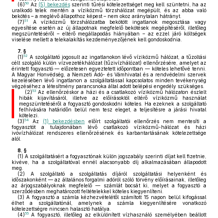
50
(6)
Az
(5) bekezdés
szerinti tűrési kötelezettséget meg kell szüntetni, ha az
uralkodó telek mentén a víziközmű törzshálózat megépült, és az abba való
bekötés – a meglévő állapothoz képest – nem okoz aránytalan hátrányt.
51
(7)
A víziközmű törzshálózatba bekötött ingatlanok megosztása vagy
egyesítése esetén az új állapotnak megfelelő bekötések megépítéséről, illetőleg
megszüntetéséről – eltérő megállapodás hiányában – az ezzel járó költségek
viselése mellett a telekalakítás kezdeményezőjének kell gondoskodnia.
7. §
52
(1)
A szolgáltató jogosult az ingatlanokon lévő víziközmű hálózat, a tűzoltási
célt szolgáló külön vízvezetékhálózat (tűzivízhálózat) ellenőrzésére, amelyet az
érintett fogyasztó — előzetesen egyeztetett időpontban — köteles lehetővé tenni.
A Magyar Honvédség, a Nemzeti Adó- és Vámhivatal és a rendvédelmi szervek
kezelésében lévő ingatlanon a szolgáltatással kapcsolatos minden tevékenység
végzéséhez a létesítmény parancsnoka által adott belépési engedély szükséges.
53
(2)
Az ellenőrzéskor a házi és a csatlakozó víziközmű hálózaton észlelt
hibák kijavításáról, illetve az előírásoktól eltérő víziközmű használat
megszüntetéséről a fogyasztó gondoskodni köteles. Ha ezeknek a szolgáltató
felhívására határidőn belül nem tesz eleget, a teljesítésre a járási hivatal
kötelezi.
54
(3)
Az
(1) bekezdésben
előírt szolgáltatói ellenőrzés nem mentesíti a
fogyasztót a tulajdonában lévő csatlakozó víziközmű-hálózat és házi
ivóvízhálózat rendszeres ellenőrzésének és karbantartásának kötelezettsége
alól.
8. §
(1)
A szolgáltatásért a fogyasztónak külön jogszabály szerinti díjat kell fizetnie,
kivéve, ha a szolgáltatóval ennél alacsonyabb díj alkalmazásában állapodott
meg.
(2)
A szolgáltató a szolgáltatás díjáról szolgáltatási helyenként és
időszakonként — az általános forgalmi adóról szóló törvény előírásainak, illetőleg
az árjogszabályoknak megfelelő — számlát bocsát ki, melyet a fogyasztó a
szerződésben meghatározott feltételekkel köteles kiegyenlíteni.
(3)
A fogyasztó a számla kézhezvételétől számított 15 napon belül kifogással
élhet a szolgáltatónál, amelynek a számla kiegyenlítésére vonatkozó
kötelezettségre nincsen halasztó hatálya.
55
(4)
A fogyasztó, illetőleg az elkülönített vízhasználó személyében beállott