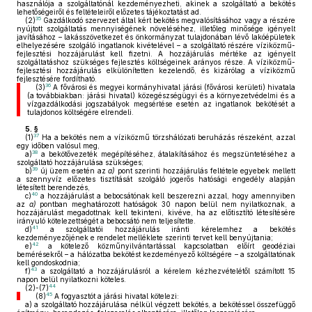
használója a szolgáltatónál kezdeményezheti, akinek a szolgáltató a bekötés
lehetőségeiről és feltételeiről előzetes tájékoztatást ad.
35
(2)
Gazdálkodó szervezet által kért bekötés megvalósításához vagy a részére
nyújtott szolgáltatás mennyiségének növeléséhez, illetőleg minősége igényelt
javításához – lakásszövetkezet és önkormányzat tulajdonában lévő lakóépületek
elhelyezésére szolgáló ingatlanok kivételével – a szolgáltató részére víziközmű-
fejlesztési hozzájárulást kell fizetni. A hozzájárulás mértéke az igényelt
szolgáltatáshoz szükséges fejlesztés költségeinek arányos része. A víziközmű-
fejlesztési hozzájárulás elkülönítetten kezelendő, és kizárólag a víziközmű
fejlesztésére fordítható.
36
(3)
A fővárosi és megyei kormányhivatal járási (fővárosi kerületi) hivatala
(a továbbiakban: járási hivatal) közegészségügyi és a környezetvédelmi és a
vízgazdálkodási jogszabályok megsértése esetén az ingatlanok bekötését a
tulajdonos költségére elrendeli.
5. §
37
(1)
Ha a bekötés nem a víziközmű törzshálózati beruházás részeként, azzal
egy időben valósul meg,
38
a)
a bekötővezeték megépítéséhez, átalakításához és megszüntetéséhez a
szolgáltató hozzájárulása szükséges;
39
b)
új üzem esetén az
a)
pont szerinti hozzájárulás feltétele egyebek mellett
a szennyvíz előzetes tisztítását szolgáló jogerős hatósági engedély alapján
létesített berendezés,
40
c)
a hozzájárulást a bebocsátónak kell beszerezni azzal, hogy amennyiben
az
a)
pontban meghatározott hatóságok 30 napon belül nem nyilatkoznak, a
hozzájárulást megadottnak kell tekinteni, kivéve, ha az előtisztító létesítésére
irányuló kötelezettségét a bebocsátó nem teljesítette.
41
d)
a szolgáltatói hozzájárulás iránti kérelemhez a bekötés
kezdeményezőjének e rendelet melléklete szerinti tervet kell benyújtania;
42
e)
a kötelező közműnyilvántartással kapcsolatban előírt geodéziai
bemérésekről – a hálózatba bekötést kezdeményező költségére – a szolgáltatónak
kell gondoskodnia;
43
f)
a szolgáltató a hozzájárulásról a kérelem kézhezvételétől számított 15
napon belül nyilatkozni köteles.
44
(2)-(7)
45
(8)
A fogyasztót a járási hivatal kötelezi:
a)
a szolgáltató hozzájárulása nélkül végzett bekötés, a bekötéssel összefüggő