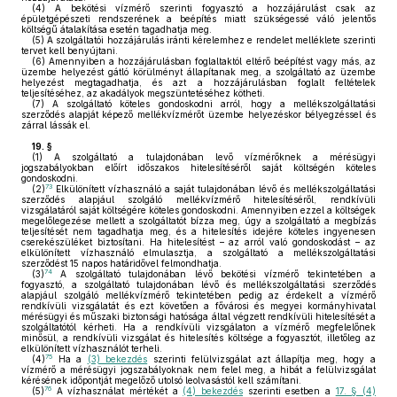
(4)
A bekötési vízmérő szerinti fogyasztó a hozzájárulást csak az
épületgépészeti rendszerének a beépítés miatt szükségessé váló jelentős
költségű átalakítása esetén tagadhatja meg.
(5)
A szolgáltatói hozzájárulás iránti kérelemhez e rendelet melléklete szerinti
tervet kell benyújtani.
(6)
Amennyiben a hozzájárulásban foglaltaktól eltérő beépítést vagy más, az
üzembe helyezést gátló körülményt állapítanak meg, a szolgáltató az üzembe
helyezést megtagadhatja, és azt a hozzájárulásban foglalt feltételek
teljesítéséhez, az akadályok megszüntetéséhez kötheti.
(7)
A szolgáltató köteles gondoskodni arról, hogy a mellékszolgáltatási
szerződés alapját képező mellékvízmérőt üzembe helyezéskor bélyegzéssel és
zárral lássák el.
19. §
(1)
A szolgáltató a tulajdonában levő vízmérőknek a mérésügyi
jogszabályokban előírt időszakos hitelesítéséről saját költségén köteles
gondoskodni.
73
(2)
Elkülönített vízhasználó a saját tulajdonában lévő és mellékszolgáltatási
szerződés alapjául szolgáló mellékvízmérő hitelesítéséről, rendkívüli
vizsgálatáról saját költségére köteles gondoskodni. Amennyiben ezzel a költségek
megelőlegezése mellett a szolgáltatót bízza meg, úgy a szolgáltató a megbízás
teljesítését nem tagadhatja meg, és a hitelesítés idejére köteles ingyenesen
cserekészüléket biztosítani. Ha hitelesítést – az arról való gondoskodást – az
elkülönített vízhasználó elmulasztja, a szolgáltató a mellékszolgáltatási
szerződést 15 napos határidővel felmondhatja.
74
(3)
A szolgáltató tulajdonában lévő bekötési vízmérő tekintetében a
fogyasztó, a szolgáltató tulajdonában lévő és mellékszolgáltatási szerződés
alapjául szolgáló mellékvízmérő tekintetében pedig az érdekelt a vízmérő
rendkívüli vizsgálatát és ezt követően a fővárosi és megyei kormányhivatal
mérésügyi és műszaki biztonsági hatósága által végzett rendkívüli hitelesítését a
szolgáltatótól kérheti. Ha a rendkívüli vizsgálaton a vízmérő megfelelőnek
minősül, a rendkívüli vizsgálat és hitelesítés költsége a fogyasztót, illetőleg az
elkülönített vízhasználót terheli.
75
(4)
Ha a
(3) bekezdés
szerinti felülvizsgálat azt állapítja meg, hogy a
vízmérő a mérésügyi jogszabályoknak nem felel meg, a hibát a felülvizsgálat
kérésének időpontját megelőző utolsó leolvasástól kell számítani.
76
(5)
A vízhasználat mértékét a
(4) bekezdés
szerinti esetben a
17. § (4)