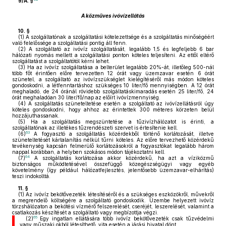
9/A. §
A közműves ivóvízellátás
10. §
(1)
A szolgáltatónak a szolgáltatási kötelezettsége és a szolgáltatás minőségéért
való felelőssége a szolgáltatási pontig áll fenn.
(2)
A szolgáltató az ivóvíz szolgáltatását, legalább 1,5 és legfeljebb 6 bar
hálózati nyomás mellett a szolgáltatási ponton köteles teljesíteni. Az ettől eltérő
szolgáltatást a szolgáltatótól kérni lehet.
(3)
Ha az ivóvíz szolgáltatása a belterület legalább 20%-át, illetőleg 500-nál
több főt érintően előre tervezetten 12 órát vagy üzemzavar esetén 6 órát
szünetel, a szolgáltató az ivóvízszükséglet kielégítéséről más módon köteles
gondoskodni, a létfenntartáshoz szükséges 10 liter/fő mennyiségben. A 12 órát
meghaladó, de 24 óránál rövidebb szolgáltatáskimaradás esetén 25 liter/fő, 24
órát meghaladóan 30 liter/fő/nap az előírt ivóvízmennyiség.
(4)
A szolgáltatás szüneteltetése esetén a szolgáltató az ivóvízellátásról úgy
köteles gondoskodni, hogy ahhoz az érintettek 300 méteres körzeten belül
hozzájuthassanak.
(5)
Ha a szolgáltatás megszüntetése a tűzivízhálózatot is érinti, a
szolgáltatónak az illetékes tűzrendészeti szervet is értesítenie kell.
63
(6)
A fogyasztó a szolgáltatás közérdekből történő korlátozását, illetve
szüneteltetését kártalanítás nélkül tűrni köteles. Az előre tervezhető közérdekű
tevékenység kapcsán felmerülő korlátozásokról a fogyasztókat legalább három
nappal korábban, a helyben szokásos módon tájékoztatni kell.
64
(7)
A szolgáltatás korlátozása akkor közérdekű, ha azt a víziközmű
biztonságos működtetésével összefüggő közegészségügyi vagy egyéb
követelmény (így például hálózatfejlesztés, jelentősebb üzemzavar-elhárítás)
teszi indokolttá.
11. §
(1)
Az ivóvíz bekötővezeték létesítéséről és a szükséges eszközökről, művekről
a megrendelő költségére a szolgáltató gondoskodik. Üzembe helyezett ivóvíz
törzshálózaton a bekötési vízmérő felszerelését, cseréjét, leszerelését, valamint a
csatlakozás készítését a szolgáltató vagy megbízottja végzi.
65
(2)
Egy ingatlan ellátására több ivóvíz bekötővezeték csak tűzvédelmi
vagy műszaki okból létesíthető, vita esetén a járási hivatal dönt.