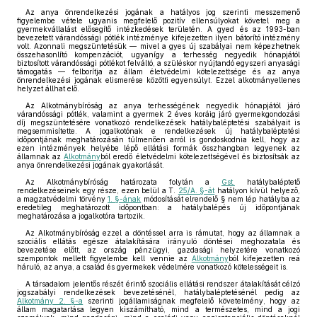
Az anya önrendelkezési jogának a hatályos jog szerinti messzemenő
figyelembe vétele ugyanis megfelelő pozitív ellensúlyokat követel meg a
gyermekvállalást elősegítő intézkedések területén. A gyed és az 1993-ban
bevezetett várandóssági pótlék intézménye kifejezetten ilyen bátorító intézmény
volt. Azonnali megszüntetésük — mivel a gyes új szabályai nem képezhetnek
összehasonlító kompenzációt, ugyanígy a terhesség negyedik hónapjától
biztosított várandóssági pótlékot felváltó, a szüléskor nyújtandó egyszeri anyasági
támogatás — felborítja az állam életvédelmi kötelezettsége és az anya
önrendelkezési jogának elismerése közötti egyensúlyt. Ezzel alkotmányellenes
helyzet állhat elő.
Az Alkotmánybíróság az anya terhességének negyedik hónapjától járó
várandóssági pótlék, valamint a gyermek 2 éves koráig járó gyermekgondozási
díj megszüntetésére vonatkozó rendelkezések hatálybaléptetési szabályait is
megsemmisítette. A jogalkotónak e rendelkezések új hatálybaléptetési
időpontjának meghatározásán túlmenően arról is gondoskodnia kell, hogy az
ezen intézmények helyébe lépő ellátási formák összhangban legyenek az
államnak az
Alkotmány
ból eredő életvédelmi kötelezettségével és biztosítsák az
anya önrendelkezési jogának gyakorlását.
Az Alkotmánybíróság határozata folytán a
Gst.
hatálybaléptető
rendelkezéseinek egy része, ezen belül a T.
25/A. §-át
hatályon kívül helyező,
a magzatvédelmi törvény
1. §-ának
módosítását elrendelő § nem lép hatályba az
eredetileg meghatározott időpontban: a hatálybalépés új időpontjának
meghatározása a jogalkotóra tartozik.
Az Alkotmánybíróság ezzel a döntéssel arra is rámutat, hogy az államnak a
szociális ellátás egésze átalakítására irányuló döntései meghozatala és
bevezetése előtt, az ország pénzügyi, gazdasági helyzetére vonatkozó
szempontok mellett figyelembe kell vennie az
Alkotmány
ból kifejezetten reá
háruló, az anya, a család és gyermekek védelmére vonatkozó kötelességeit is.
A társadalom jelentős részét érintő szociális ellátási rendszer átalakítását célzó
jogszabályi rendelkezések bevezetésénél, hatálybaléptetésénél pedig az
Alkotmány 2. §-a
szerinti jogállamiságnak megfelelő követelmény, hogy az
állam magatartása legyen kiszámítható, mind a természetes, mind a jogi