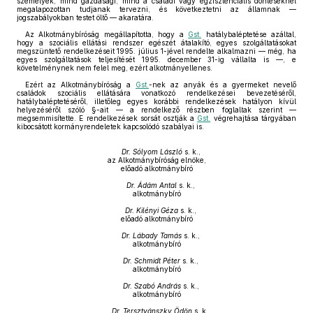
személyek, mind gazdasági, mind a családi vagy egzisztenciális döntéseknél
megalapozottan tudjanak tervezni, és következtetni az államnak —
jogszabályokban testet öltő — akaratára.
Az Alkotmánybíróság megállapította, hogy a
Gst.
hatálybaléptetése azáltal,
hogy a szociális ellátási rendszer egészét átalakító, egyes szolgáltatásokat
megszüntető rendelkezéseit 1995. július 1-jével rendelte alkalmazni — még, ha
egyes szolgáltatások teljesítését 1995. december 31-ig vállalta is —, e
követelménynek nem felel meg, ezért alkotmányellenes.
Ezért az Alkotmánybíróság a
Gst.
-nek az anyák és a gyermeket nevelő
családok szociális ellátására vonatkozó rendelkezései bevezetéséről,
hatálybaléptetéséről, illetőleg egyes korábbi rendelkezések hatályon kívül
helyezéséről szóló §-ait — a rendelkező részben foglaltak szerint —
megsemmisítette. E rendelkezések sorsát osztják a
Gst.
végrehajtása tárgyában
kibocsátott kormányrendeletek kapcsolódó szabályai is.
Dr. Sólyom László
s. k.,
az Alkotmánybíróság elnöke,
előadó alkotmánybíró
Dr. Ádám Antal
s. k.,
alkotmánybíró
Dr. Kilényi Géza
s. k.,
előadó alkotmánybíró
Dr. Lábady Tamás
s. k.,
alkotmánybíró
Dr. Schmidt Péter
s. k.,
alkotmánybíró
Dr. Szabó András
s. k.,
alkotmánybíró
Dr. Tersztyánszky Ödön
s. k.,