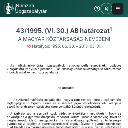
Nemzeti
Jogszabálytár
1
43/1995. (VI. 30.) AB határozat
A MAGYAR KÖZTÁRSASÁG NEVÉBEN!
Hatályos: 1995. 06. 30. – 2013. 03. 31.
Az Alkotmánybíróság jogszabályok alkotmányellenességének utólagos
vizsgálatára irányuló eljárásban —
dr. Zlinszky János
alkotmánybíró párhuzamos
indokolásával — meghozta az alábbi
határozatot:
1. Az Alkotmánybíróság megállapítja, hogy a jogbiztonság, mint a jogállamiság
leglényegesebb fogalmi eleme és a szerzett jogok védelmének elvi alapja a
szociális rendszerek stabilitása szempontjából különös jelentőségű.
A jogbiztonság a szerzett jogok védelme érdekében megköveteli, hogy az
anyasági és a gyermektámogatási rendszer keretei között a viszonylag rövid és
meghatározott idejű támogatásokat: a várandóssági pótlékot, a terhességi-
gyermekágyi segélyt, a gyermekgondozási segélyt (gyes), a gyermekgondozási
díjat (gyed) és a gyermeknevelési támogatást (gyet) — a már megszületett és az