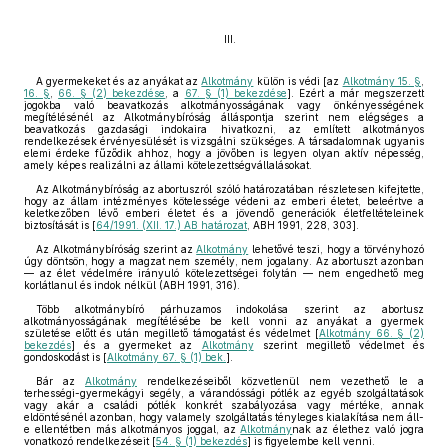
III.
A gyermekeket és az anyákat az
Alkotmány
külön is védi [az
Alkotmány 15. §
,
16. §
,
66. § (2) bekezdése
, a
67. § (1) bekezdése
]. Ezért a már megszerzett
jogokba való beavatkozás alkotmányosságának vagy önkényességének
megítélésénél az Alkotmánybíróság álláspontja szerint nem elégséges a
beavatkozás gazdasági indokaira hivatkozni, az említett alkotmányos
rendelkezések érvényesülését is vizsgálni szükséges. A társadalomnak ugyanis
elemi érdeke fűződik ahhoz, hogy a jövőben is legyen olyan aktív népesség,
amely képes realizálni az állami kötelezettségvállalásokat.
Az Alkotmánybíróság az abortuszról szóló határozatában részletesen kifejtette,
hogy az állam intézményes kötelessége védeni az emberi életet, beleértve a
keletkezőben lévő emberi életet és a jövendő generációk életfeltételeinek
biztosítását is [
64/1991. (XII. 17.) AB határozat
, ABH 1991, 228, 303].
Az Alkotmánybíróság szerint az
Alkotmány
lehetővé teszi, hogy a törvényhozó
úgy döntsön, hogy a magzat nem személy, nem jogalany. Az abortuszt azonban
— az élet védelmére irányuló kötelezettségei folytán — nem engedhető meg
korlátlanul és indok nélkül (ABH 1991, 316).
Több alkotmánybíró párhuzamos indokolása szerint az abortusz
alkotmányosságának megítélésébe be kell vonni az anyákat a gyermek
születése előtt és után megillető támogatást és védelmet [
Alkotmány 66. § (2)
bekezdés
] és a gyermeket az
Alkotmány
szerint megillető védelmet és
gondoskodást is [
Alkotmány 67. § (1) bek.
].
Bár az
Alkotmány
rendelkezéseiből közvetlenül nem vezethető le a
terhességi-gyermekágyi segély, a várandóssági pótlék az egyéb szolgáltatások
vagy akár a családi pótlék konkrét szabályozása vagy mértéke, annak
eldöntésénél azonban, hogy valamely szolgáltatás tényleges kialakítása nem áll-
e ellentétben más alkotmányos joggal, az
Alkotmány
nak az élethez való jogra
vonatkozó rendelkezéseit [
54. § (1) bekezdés
] is figyelembe kell venni.