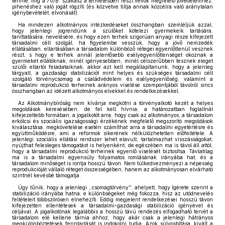
tennie, míg a 70/B. szakasz a termelésben részt vevők megfelelő jövedelemhez,
pihenéshez való jogát rögzíti (és közvetve tiltja annak közcélra való aránytalan
igénybevételét, elvonását).
Ha mindezen alkotmányos intézkedéseket összhangban szemléljük azzal,
hogy jelenlegi jogrendünk a szülőket kötelezi gyermekeik tartására,
taníttatására, nevelésére, és hogy ezen terhek szigorúan anyagi része kifejezett
társadalmi célt szolgál, ha figyelembe vesszük, hogy a jövő nemzedék
ellátásában, eltartásában a társadalom különböző rétegei egyenlőtlenül vesznek
részt, s hogy e terhek annál jelentősebb esélyegyenlőtlenséget okoznak a
gyermeket ellátóknak, minél igényesebben, minél célszerűbben tesznek eleget
szülői eltartói feladataiknak, akkor azt kell megállapítanunk, hogy a jelenleg
tárgyalt, a gazdasági stabilizációt mint helyes és szükséges társadalmi célt
szolgáló törvénycsomag a családvédelem és esélyegyenlőség, valamint a
társadalmi reprodukció terheinek arányos viselése szempontjából távolról sincs
összhangban az idézett alkotmányos elvekkel és rendelkezésekkel.
Az Alkotmánybíróság nem kívánja megkötni a törvényalkotó kezét a helyes
megoldások keresésében, de fel kell hívnia, a határozatban foglaltnál
kifejezettebb formában, a jogalkotót arra, hogy csak az alkotmányos, a társadalom
erkölcsi és szociális igazságossági érzékének megfelelő megszorító megoldások
kiválasztása, megkövetelése esetén számíthat arra a társadalmi egyetértésre és
együttműködésre, ami a reformok sikerének nélkülözhetetlen előfeltétele. A
jelenlegi szociális ellátási rendszer lehet elavult, tartalmazhat visszásságokat,
nyújthat felesleges támogatást is helyenként, de egészében ma is távol áll attól,
hogy a társadalmi reprodukció terheinek egyenlő viselését biztosítsa. Távlatilag
ma is a társadalmi egyensúly folyamatos romlásának irányába hat, és a
társadalom minőséget is rontja hosszú távon. Nem túlkedvezményezi a népesség
reprodukcióját vállaló réteget összességében, hanem az alkotmányosan elvárható
szintnél kevésbé támogatja.
Úgy tűnik, hogy a jelenlegi ,,csomagtörvény'', ahelyett, hogy ígérete szerint a
stabilizáció irányába hatna, e különbségeket még fokozza, hisz az utódnevelés
feltételeit többszörösen elnehezíti. Eddig megjelent rendelkezései hosszú távon
kifejezetten ellentétesek a társadalmi-gazdasági stabilizáció igényével és
céljával. A jogalkotónak legalábbis a hosszú távú rendezés elfogadható tervét a
társadalom elé kellene tárnia ahhoz, hogy akár csak a jelenlegi hátrányos
megkülönböztetések fenntartását is indokolni tudja. Azok súlyosbítása, kivált a