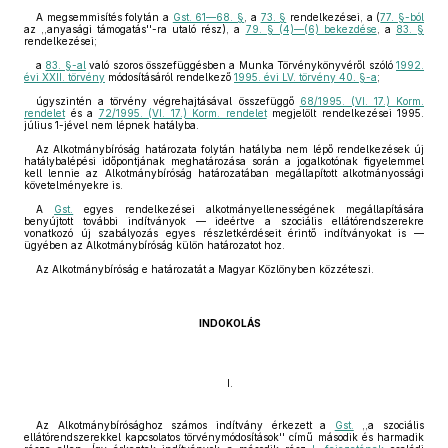
A megsemmisítés folytán a
Gst. 61—68. §
, a
73. §
rendelkezései, a (
77. §-ból
az ,,anyasági támogatás''-ra utaló rész), a
79. § (4)—(6) bekezdése
, a
83. §
rendelkezései;
a
83. §-al
való szoros összefüggésben a Munka Törvénykönyvéről szóló
1992.
évi XXII. törvény
módosításáról rendelkező
1995. évi LV. törvény 40. §-a
;
úgyszintén a törvény végrehajtásával összefüggő
68/1995. (VI. 17.) Korm.
rendelet
és a
72/1995. (VI. 17.) Korm. rendelet
megjelölt rendelkezései 1995.
július 1-jével nem lépnek hatályba.
Az Alkotmánybíróság határozata folytán hatályba nem lépő rendelkezések új
hatálybalépési időpontjának meghatározása során a jogalkotónak figyelemmel
kell lennie az Alkotmánybíróság határozatában megállapított alkotmányossági
követelményekre is.
A
Gst.
egyes rendelkezései alkotmányellenességének megállapítására
benyújtott további indítványok — ideértve a szociális ellátórendszerekre
vonatkozó új szabályozás egyes részletkérdéseit érintő indítványokat is —
ügyében az Alkotmánybíróság külön határozatot hoz.
Az Alkotmánybíróság e határozatát a Magyar Közlönyben közzéteszi.
INDOKOLÁS
I.
Az Alkotmánybírósághoz számos indítvány érkezett a
Gst.
,,a szociális
ellátórendszerekkel kapcsolatos törvénymódosítások'' című második és harmadik