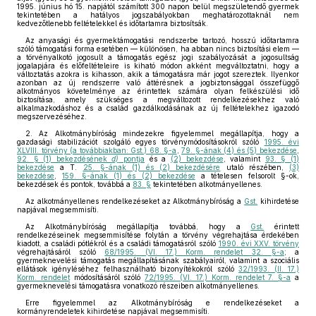
1995. június hó 15. napjától számított 300 napon belül megszületendő gyermek
tekintetében a hatályos jogszabályokban meghatározottaknál nem
kedvezőtlenebb feltételekkel és időtartamra biztosítsák.
Az anyasági és gyermektámogatási rendszerbe tartozó, hosszú időtartamra
szóló támogatási forma esetében — különösen, ha abban nincs biztosítási elem —
a törvényalkotó jogosult a támogatás egész jogi szabályozását a jogosultság
jogalapjára és előfeltételeire is kiható módon akként megváltoztatni, hogy a
változtatás azokra is kihasson, akik a támogatásra már jogot szereztek. Ilyenkor
azonban az új rendszerre való áttérésnek a jogbiztonsággal összefüggő
alkotmányos követelménye az érintettek számára olyan felkészülési idő
biztosítása, amely szükséges a megváltozott rendelkezésekhez való
alkalmazkodáshoz és a család gazdálkodásának az új feltételekhez igazodó
megszervezéséhez.
2. Az Alkotmánybíróság mindezekre figyelemmel megállapítja, hogy a
gazdasági stabilizációt szolgáló egyes törvénymódosításokról szóló
1995. évi
XLVIII. törvény (a továbbiakban: Gst.) 68. §-a
,
79. §-ának (4) és (5) bekezdése
,
92. § (1) bekezdésének
d)
pontja
és a
(2) bekezdése
, valamint
93. § (1)
bekezdése
a T.
25. §-ának (1) és (2) bekezdésére
utaló részében,
(3)
bekezdése
,
159. §-ának (1) és (2) bekezdése
a tételesen felsorolt §-ok,
bekezdések és pontok, továbbá a
83. §
tekintetében alkotmányellenes.
Az alkotmányellenes rendelkezéseket az Alkotmánybíróság a
Gst.
kihirdetése
napjával megsemmisíti.
Az Alkotmánybíróság megállapítja továbbá, hogy a
Gst.
érintett
rendelkezéseinek megsemmisítése folytán a törvény végrehajtása érdekében
kiadott, a családi pótlékról és a családi támogatásról szóló
1990. évi XXV. törvény
végrehajtásáról szóló
68/1995. (VI. 17.) Korm. rendelet 32. §-a
; a
gyermeknevelési támogatás megállapításának szabályairól, valamint a szociális
ellátások igényléséhez felhasználható bizonyítékokról szóló
32/1993. (II. 17.)
Korm. rendelet
módosításáról szóló
72/1995. (VI. 17.) Korm. rendelet 7. §-a
a
gyermeknevelési támogatásra vonatkozó részeiben alkotmányellenes.
Erre figyelemmel az Alkotmánybíróság e rendelkezéseket a
kormányrendeletek kihirdetése napjával megsemmisíti.