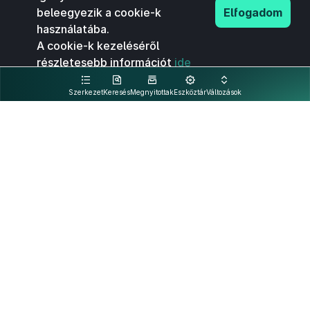
beleegyezik a cookie-k
Elfogadom
használatába.
A cookie-k kezeléséről
részletesebb információt
ide
kattintva olvashat.
Szerkezet
Keresés
Megnyitottak
Eszköztár
Változások
Kapcsolat