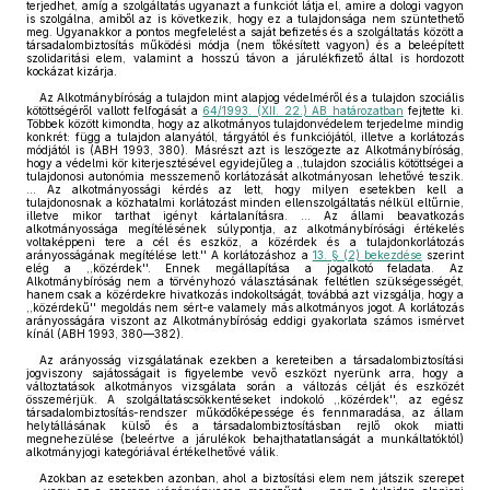
terjedhet, amíg a szolgáltatás ugyanazt a funkciót látja el, amire a dologi vagyon
is szolgálna, amiből az is következik, hogy ez a tulajdonsága nem szüntethető
meg. Ugyanakkor a pontos megfelelést a saját befizetés és a szolgáltatás között a
társadalombiztosítás működési módja (nem tőkésített vagyon) és a beleépített
szolidaritási elem, valamint a hosszú távon a járulékfizető által is hordozott
kockázat kizárja.
Az Alkotmánybíróság a tulajdon mint alapjog védelméről és a tulajdon szociális
kötöttségéről vallott felfogását a
64/1993. (XII. 22.) AB határozatban
fejtette ki.
Többek között kimondta, hogy az alkotmányos tulajdonvédelem terjedelme mindig
konkrét: függ a tulajdon alanyától, tárgyától és funkciójától, illetve a korlátozás
módjától is (ABH 1993, 380). Másrészt azt is leszögezte az Alkotmánybíróság,
hogy a védelmi kör kiterjesztésével egyidejűleg a ,,tulajdon szociális kötöttségei a
tulajdonosi autonómia messzemenő korlátozását alkotmányosan lehetővé teszik.
… Az alkotmányossági kérdés az lett, hogy milyen esetekben kell a
tulajdonosnak a közhatalmi korlátozást minden ellenszolgáltatás nélkül eltűrnie,
illetve mikor tarthat igényt kártalanításra. … Az állami beavatkozás
alkotmányossága megítélésének súlypontja, az alkotmánybírósági értékelés
voltaképpeni tere a cél és eszköz, a közérdek és a tulajdonkorlátozás
arányosságának megítélése lett.'' A korlátozáshoz a
13. § (2) bekezdése
szerint
elég a ,,közérdek''. Ennek megállapítása a jogalkotó feladata. Az
Alkotmánybíróság nem a törvényhozó választásának feltétlen szükségességét,
hanem csak a közérdekre hivatkozás indokoltságát, továbbá azt vizsgálja, hogy a
,,közérdekű'' megoldás nem sért-e valamely más alkotmányos jogot. A korlátozás
arányosságára viszont az Alkotmánybíróság eddigi gyakorlata számos ismérvet
kínál (ABH 1993, 380—382).
Az arányosság vizsgálatának ezekben a kereteiben a társadalombiztosítási
jogviszony sajátosságait is figyelembe vevő eszközt nyerünk arra, hogy a
változtatások alkotmányos vizsgálata során a változás célját és eszközét
összemérjük. A szolgáltatáscsökkentéseket indokoló ,,közérdek'', az egész
társadalombiztosítás-rendszer működőképessége és fennmaradása, az állam
helytállásának külső és a társadalombiztosításban rejlő okok miatti
megnehezülése (beleértve a járulékok behajthatatlanságát a munkáltatóktól)
alkotmányjogi kategóriával értékelhetővé válik.
Azokban az esetekben azonban, ahol a biztosítási elem nem játszik szerepet