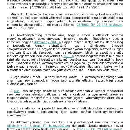
biztosított jövedelmet, sem pedig azt, hogy az állampolgárok egyszer elért
életszínvonala a gazdasági viszonyok kedvezőtlen alakulása következtében ne
csökkenhetne.'' [772/B/1990. AB határozat, ABH 1991. 519,520.].
Mindebből következik, hogy az állam széles körű jogosítványokkal rendelkezik
a szociális ellátásokon belüli változtatásokra, átcsoportosításokra és átalakításokra
a gazdasági viszonyok függvényében. A változtatások joga azonban nem
minden korlátozás nélkül illeti meg az államot. [
26/1993. (IV. 29.) AB határozat
,
ABH 196, 199, 200.]
Az Alkotmánybíróság rámutat arra, hogy a szociális ellátások törvényi
megváltoztatásának alkotmányossági ismérvei részben függetlenek attól a
kérdéstől, hogy az
Alkotmány 70/E. §
alapján milyen szolgáltatások illetnék meg
a jogosultakat. Annak elbírálásánál, hogy a ténylegesen élvezett
szolgáltatásokból mit és hogyan lehet alkotmányosan megvonni, a szociális jogok
annyiban játszanak szerepet, hogy az elvonások folytán a szociális ellátás
mértéke egészében nem csökkenhet a
70/E. §
szerint megkövetelhető minimális
szint alá. Az egyes változtatások alkotmányossága azonban függ attól is, hogy
nem ütköznek-e más alkotmányos elvekbe és jogokba, így nem ellentétesek-e a
jogbiztonság elvével, a hátrányos megkülönböztetés tilalmával, illetve — ha
biztosítási elemet is tartalmazó szolgáltatásról van szó — a tulajdon védelmével.
A jogalkotónak tehát — a fenti keretek között — alkotmányos lehetősége van
arra, hogy egy állampolgári jogon járó szociális ellátást rászorultsági alapú
ellátássá alakítson át.
A
Gst.
-ben megfogalmazott ez a változtatás azonban a korábbi rendszerrel
szemben olyan jelentős változás, amely a családok, a gyermekek létére és
megélhetésére, taníttatására kiható szerzett jogokat, várományokat érint, és a
további családi egzisztenciális döntésekre van kihatással.
Ezért az államot, a jogalkotót megillető — a változtatásokra vonatkozó —
jogosítványok csak a jogállamiság igen szoros korlátai között gyakorolhatók
alkotmányosan.
Az Alkotmánybíróság már korábban elvi jelentőséggel rámutatott, hogy a
Alkotmány 2. §-ának (1) bekezdésében
deklarált ,,jogállamisághoz hozzá
tartozik a szerzett jogok tiszteletben tartása.'' [pl.
62/1993. (XI. 29.) AB határozat
,