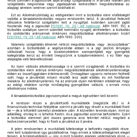
velük szemben a jogosultnak saját anyagi szolgáltatása is. A járulék fejében járó
szolgáltatás megvonása vagy jogalapjának kedvezőtlen megváltoztatása az
alapjogi sérelem ismérvei szerint bírálható el.
Ezt az Alkotmánybíróság az eddigiekben mint a biztosítási elem elsőbbségét
vallotta a társadalombiztosítás vegyes rendszerén belül. A járulékkal fedezett
időszakra feltétlenül szolgáltatni kell a nyugdíjat, különben szerzett jogtól
fosztanák meg a jogosultat [
11/1991. (III. 29.) AB határozat
, ABH 1991, 35]; a
biztosítás szabályai szerint számított nominális nyugdíj sérthetetlen, a biztosítás
és szolidaritás arányainak önkényes megváltoztatása alkotmányosan kizárt
[
26/1993. (IV. 29.) AB határozat
, ABH 1993, 200].
Valamely szolgáltatás átmenet nélküli megváltoztatása, vagy ,,lecsúsztatása''
azonban a biztosításból a segélyezésbe abban is a jogi pozíció lényeges
változását hozza, hogy a bizalomvédelem szempontjából egy gyengébb
kategóriába kerül az érintett (megszűnik a tulajdonvédelem), s ez fölér egy
alapjogba való beavatkozással.
Az ilyen változás alkotmányossága is e szerint vizsgálandó. A biztosítási és
szolidaritási elem aránya önkényes megváltoztatásának alkotmányellenessége
ebben az összefüggésben értelmezendő. Önmagában ugyanis nehezen fejthető
szét, hogy a járulékból milyen részből lesz saját ellátás, és mit fordítanak
másokra. Az alkotmányellenes, ha az arányok olyan mértékben eltolódnak, hogy
az eddigi védelem szintje minőségileg gyengébbre változik, s ennek nincs
alkotmányos indoka.
A társadalombiztosítási jogviszonyokat a maguk egészében kell kezelni.
A rendszer részei a járulékfizető munkáltatók (megbízók stb.) is. A
finanszírozás technikai felépítése szerint a járulék egy részét a munkáltató fizeti
be — de a kifizetett személyi jövedelem után. A közvetlen levonás olyan, mint az
adóelőleg, elvileg ki is lehetne fizetni, és a jogosulttal azonnal befizettetni. Ezért
a biztosítási elemmel járó összes garancia arra tekintet nélkül megilleti a
kedvezményezettet, hogy ki fizeti a járulékot az ő javára.
A jelen rendszerben a munkáltató kötelessége a befizetés nagyobbik része,
neki kell tulajdonával úgy gazdálkodnia, hogy ennek a kötelezettségének eleget
tegyen. A bizalomvédelem — úgy is mint tulajdon alapjogi védelmének része —