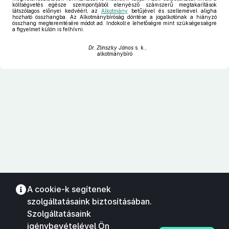
költségvetés egésze szempontjából elenyésző számszerű megtakarítások
látszólagos előnyei kedvéért, az
Alkotmány
betűjével és szellemével aligha
hozható összhangba. Az Alkotmánybíróság döntése a jogalkotónak a hiányzó
összhang megteremtésére módot ad. Indokolt e lehetőségre mint szükségességre
a figyelmet külön is felhívni.
Dr. Zlinszky János
s. k.,
alkotmánybíró
A cookie-k segítenek
szolgáltatásaink biztosításában.
Szolgáltatásaink
igénybevételével Ön