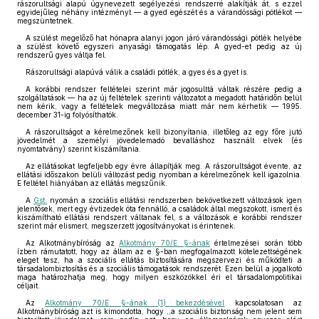
rászorultsági alapú úgynevezett segélyezési rendszerré alakítják át, s ezzel
egyidejűleg néhány intézményt — a gyed egészét és a várandóssági pótlékot —
megszüntetnek.
A szülést megelőző hat hónapra alanyi jogon járó várandóssági pótlék helyébe
a szülést követő egyszeri anyasági támogatás lép. A gyed-et pedig az új
rendszerű gyes váltja fel.
Rászorultsági alapúvá válik a családi pótlék, a gyes és a gyet is.
A korábbi rendszer feltételei szerint már jogosulttá váltak részére pedig a
szolgáltatások — ha az új feltételek szerinti változatot a megadott határidőn belül
nem kérik, vagy a feltételek megváltozása miatt már nem kérhetik — 1995.
december 31-ig folyósíthatók.
A rászorultságot a kérelmezőnek kell bizonyítania, illetőleg az egy főre jutó
jövedelmét a személyi jövedelemadó bevalláshoz használt elvek (és
nyomtatvány) szerint kiszámítania.
Az ellátásokat legfeljebb egy évre állapítják meg. A rászorultságot évente, az
ellátási időszakon belüli változást pedig nyomban a kérelmezőnek kell igazolnia.
E feltétel hiányában az ellátás megszűnik.
A
Gst.
nyomán a szociális ellátási rendszerben bekövetkezett változások igen
jelentősek, mert egy évtizedek óta fennálló, a családok által megszokott, ismert és
kiszámítható ellátási rendszert váltanak fel, s a változások e korábbi rendszer
szerint már elismert, megszerzett jogosítványokat is érintenek.
Az Alkotmánybíróság az
Alkotmány 70/E. §-ának
értelmezései során több
ízben rámutatott, hogy az állam az e §-ban megfogalmazott kötelezettségének
eleget tesz, ha a szociális ellátás biztosítására megszervezi és működteti a
társadalombiztosítás és a szociális támogatások rendszerét. Ezen belül a jogalkotó
maga határozhatja meg, hogy milyen eszközökkel éri el társadalompolitikai
céljait.
Az
Alkotmány 70/E. §-ának (1) bekezdésével
kapcsolatosan az
Alkotmánybíróság azt is kimondotta, hogy ,,a szociális biztonság nem jelent sem