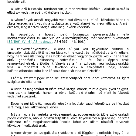
kollektivizál.
A kötelező biztosítási rendszerben, e rendszerhez kötődve kialakult szociális
ellátások védelme ezért különösen indokolt.
A várományok annál nagyobb védelmet élveznek, minél közelebb állnak a
,,beteljesedéshez'', vagyis a szolgáltatásra való alanyi jog megnyíltához. A már
élvezett, megszerzett szolgáltatás még inkább védendő.
Ez összefügg a hosszú idejű, folyamatos jogviszonyokban rejlő
kockázatviseléssel is, amelyre az Alkotmánybíróság már többször hivatkozott
[
32/1991. (VI. 6.) AB határozat
, ABH 1991. 146, 166.].
A kedvezményezettnek különös súllyal kell figyelembe vennie a
társadalombiztosítás történetileg kialakult helyzetét és működését a tekintetben,
hogy nem tőkésített vagy más módon értékálló vagyonból gazdálkodik, hanem az
aktív generációk pillanatnyi befizetéseit éli fel (akik éppen csak
reménykedhetnek a jövőben). Vagyis ez a finanszírozás még kockázatosabbá
teszi a rendszert. Minél távolabb esik a szolgáltatás ideje, annál
beláthatatlanabb, mire lesz képes akkor a társadalombiztosítás.
Ezért a szerzett jogok védelme szempontjából nem lehet közömbös az ígért
szolgáltatás időtartama.
A rövid és meghatározott időre szóló szolgáltatások, mint a gyes, gyed és gyet,
nem csak a tárgyuk, hanem a rövid, belátható bizalmi idő miatt is fokozott
védelmet élveznek.
Éppen ezért idő előtti megszüntetésük a jogbiztonságot jelentő szerzett jogokat
sérti meg, ezért alkotmányellenes.
Más a módja és mértéke a védelemnek az egygenerációs időre szóló családi
pótlék esetében, ahol a hosszú teljesítési időre figyelemmel a gazdasági helyzet
változása már megalapozottabb indoka lehet az állam részéről tervezett
időközbeni változtatásnak.
A várományok és szolgáltatások védelme attól függően is erősebb, hogy áll-e