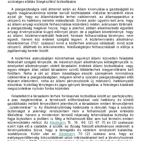
szükséges ellátás (kiegészítés) biztosítására.
A piacgazdaságra való átmenet során az Állam kivonulása a gazdaságból és
egyéb magánautonómia körébe kerülő közfeladatok intézése területéről eleve
azzal jár, hogy az államháztartás terhei csökkennek, az államapparátus a
célszerű és hatékony méretre módosítandó. Ennek során ügyelni kell arra, hogy
az állami anyagi eszközök felhasználása közérdekű módon, arányosan történjék:
a piacgazdaság magával hozza, hogy a piachoz jobban alkalmazkodó egyedek
anyagi érvényesülése kiugró előnnyel járjon, de a jogállam követelménye, hogy
az állami, közteherviselésből fedezett, források felhasználása törvényes, nem
egyedi, hanem köz érdeket szolgáló legyen. A közteherviselés alkotmányi
követelménye (70/I. szakasz) mind a közterhek arányos vállalását, mind azok
célszerű, átlátható és lelkiismeretes, felelősségteljes felhasználását is előírja a
jogállamiság keretei között.
A közterhek alakulásában közrehatnak egyrészt állami közvetlen feladatok
fedezését szolgáló tényezők, de másrészt olyan alkotmányos költségtényezők is,
amelyeket alkotmányosan védett társadalmi érdekek állami biztosítására, vagy
egyes rétegek által vállalt társadalmi szintű többletterhek kiegyenlítésére kell
fordítani. Noha a cél az állam másodlagos elosztó szerepének minimálisra
csökkentése a piacgazdaságban, mégsem lehet a szociális piacgazdaságban ettől
teljesen eltekinteni, noha az állami pénzeszközök új módszerű, hatékonyabb
elosztása, kizárólag tényleges és jogos igények támogatása, a felesleges kiadások
megszüntetése nyilván fontos közérdek.
Feladatként a társadalmi terhek forrásainak biztosítása között az iparfejlesztés,
a piac megteremtése, a természeti erőforrásokkal való hatékony és kímélő
gazdálkodás mellett tényezőként jelentkezik a társadalom emberi tényezőjének
,,újratermelése'' is. Az Alkotmánybíróság határozata is rámutat, hogy a szociális
biztonságot a jelenlegi rendszerben nem a felhalmozott javak értékálló
tőkésítése, hanem a mindenkori termelő népesség tehervállalása biztosítja és
fogja biztosítani a jövőben is. Még a felhalmozott tőke sem tud termelni emberi
közreműködés nélkül. Az
Alkotmány
15., 16., 66. (2), 67. (1) és (3) szakaszai
ezért írják elő a családok, a szülők, az ifjúság fokozott alkotmányos védelmét, a
törvényalkotóra bízva, hogy a támogatás és védelem rendszerét kialakítsa,
szabályozza. Külön utal az
Alkotmány
70 (2) szakasz arra, hogy az
esélyegyenlőtlenség kiküszöbölését célzó intézkedéseket kell a törvényhozónak