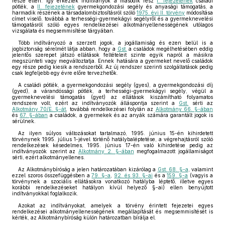
része ellen. Így érkeztek indítványok a második rész
I. fejezetének
családi
pótlék, a
II. fejezetének
gyermekgondozási segély és anyasági támogatás, a
harmadik részének a társadalombiztosításról szóló
1975. évi II. törvény
módosítása
címet viselő, továbbá a terhességi-gyermekágyi segélyről és a gyermeknevelési
támogatásról szóló egyes rendelkezései alkotmányellenességének utólagos
vizsgálata és megsemmisítése tárgyában.
Több indítványozó a szerzett jogok, a jogállamiság és ezen belül is a
jogbiztonság sérelmét látja abban, hogy a
Gst.
a családok megélhetésében eddig
jelentős szerepet játszó ellátások feltételeit szinte egyik napról a másikra
megszünteti vagy megváltoztatja. Ennek hatására a gyermeket nevelő családok
egy része pedig kiesik a rendszerből. Az új rendszer szerinti szolgáltatások pedig
csak legfeljebb egy évre előre tervezhetők.
A családi pótlék, a gyermekgondozási segély (gyes), a gyermekgondozási díj
(gyed), a várandóssági pótlék, a terhességi-gyermekágyi segély, végül a
gyermeknevelési támogatás (gyet) az ellátások kiszámítható folyamatos
rendszere volt, ezért az indítványozók álláspontja szerint a
Gst.
sérti az
Alkotmány 70/E. §-át
, továbbá rendelkezései folytán az
Alkotmány 66. §-ában
és
67. §-ában
a családok, a gyermekek és az anyák számára garantált jogok is
sérülnek.
Az ilyen súlyos változásokat tartalmazó, 1995. június 15-én kihirdetett
törvénynek 1995. július 1-jével történő hatálybaléptetése, a végrehajtásról szóló
rendelkezések késedelmes, 1995. június 17-én való kihirdetése pedig az
indítványozók szerint az
Alkotmány 2. §-ában
megfogalmazott jogállamiságot
sérti, ezért alkotmányellenes.
Az Alkotmánybíróság a jelen határozatában kizárólag a
Gst. 68. §-a
, valamint
ezzel szoros összefüggésben a
79. §-a
,
92. és 93. §-ai
és a
159. §-a
(vagyis a
törvénynek a szociális ellátásokra vonatkozó hatályba léptető, illetve egyes
korábbi rendelkezéseket hatályon kívül helyező §-ai) ellen benyújtott
indítványokkal foglalkozik.
Azokat az indítványokat, amelyek a törvény érintett fejezetei egyes
rendelkezései alkotmányellenességének megállapítását és megsemmisítését is
kérték, az Alkotmánybíróság külön határozatban bírálja el.