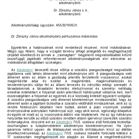
alkotmánybíró
Dr. Zlinszky János
s. k.,
alkotmánybíró
Alkotmánybírósági ügyszám: 455/B/1995/II.
Dr. Zlinszky János alkotmánybíró párhuzamos indokolása
Egyetértek a határozatnak mind rendelkező részével, mind indokolásával.
Mégis úgy ítélem, hogy a vizsgált törvény átfogó jellegéből és megfogalmazott
céljából következő és annak a ,,csomagban'' megjelenő megvalósításából kitűnő
összefüggő jogalkotói reformtervezet alkotmányosságának elvi elemzése az
indokolásnál átfogóbban szükséges.
Az
Alkotmány
bevezető része előírja a szociális piacgazdaságot megvalósító
jogállamra való békés átmenetet mint alkotmányos célt. A piacgazdaságra való
átmenet során az állam a gazdaság jelentős területeiről visszavonul, azokat
magánkézbe adja és ezáltal a magánérdek, magánvállalkozás és
kezdeményezés váltja fel az állami tervezés és irányítás eddigi szerepét. A
társadalomnak a társadalmi termelés, életszínvonal és személyi méltóság
emelése érdekében e folyamat során jelentkező hátrányokat vállalnia kell, mert
összességében a folyamat az egyének és a közösség érdekét egyaránt szolgálja.
A szociális piacgazdaságra való átmenet követelménye mindazonáltal, hogy az
átmenet során a jogállam biztosítsa a szociális védőhálót mindazoknak, akik az új
rendre felkészülni idejében nem tudtak, akiket a piaci viszonyok szabad
érvényesülése aránytalan hátránnyal sújt, vagy akik koruk, egészségi állapotuk
és egyéb ok miatt az új viszonyokra átállni már képtelenek. Ha az így hátrányos
helyzetbe kerülők az előző szociális rendben állami ígérvényt szereztek szociális
biztonságukra, részükre azt az
Alkotmány
70/E. szakasz első fordulata biztosítja,
összhangban a tulajdonvédelem alkotmányos követelményeivel. Ha ilyen
garancia nélkül ugyan, de létalapjukat vesztik önhibájukon kívül az átállás
következményeképp, az
Alkotmány
70/E. szakasz második fordulata kötelezi a
17. szakaszban megfogalmazott elv alapján az Államot a megélhetésükhöz