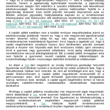
— vagy ez a szerepe végérvényesen megszűnt —, nem a tulajdon alapjogi
védelme, hanem a jogállamiság legfontosabb összetevője, a jogbiztonság
követelményei alapján kell eldönteni a szociális ellátásokba való beavatkozás
alkotmányosságát. Az Alkotmánybíróság számos határozatban fejtette ki a
jogbiztonság tartalmát. Ezek között jelentős hányadot képviselnek azok az
ítéletek, amelyek jogszabály hatálybalépése kapcsán az új rendelkezések
alkalmazására való felkészülési időt alkotmányos követelményként határozzák
meg [
7/1992. (I. 30.) AB határozat
, ABH 1992, 47;
25/1992. (IV. 30.) AB
határozat
, ABH 1992, 132;
28/1992. (IV. 30.) AB határozat
, ABH 1992, 156—159;
57/1994. (XI. 17.) AB határozat
, ABH 1994, 324].
A családi pótlék esetében nem a korábbi rendszer megváltoztatása jelenti az
alkotmányossági problémát, hanem az, hogy a már megszerzett jogosítványokat
minden átmenet nélkül váltja fel egy más alapú rendszerrel. A
Gst.
rendelkezéseinek kialakításánál figyelmen kívül hagyta a jogalkotó azt, hogy a
család megélhetésére vonatkozó hosszú távú döntéseiben jelentős szerepet
játszott a részére már folyósítás alatt lévő rendszeres ellátás, ígért váromány
mind a gyermek vagy gyermekek vállalására, mind pedig iskoláztatásukra,
neveltetésükre irányuló állásfoglalásoknál. Bár a családi pótlék önmagában soha
nem fedezte a gyermeket nevelő családok anyagi kötelezettségeit, de
kiszámíthatósága folytán viszonylagos stabilitást biztosított az ellátásukban.
Az állam a
Gst.
-ben megjelenő, az ország hátrányos gazdasági helyzetét
figyelembe vevő döntései nyomán e rendszerbe oly módon avatkozik bele, hogy a
beavatkozások hatásai nem ismertek, de nem ad lehetőséget arra sem, hogy a
család felkészülhessen a családi pótlék megváltozott rendszeréből és a
párhuzamosan jelen lévő egyéb terhekből (gyermekruházati támogatások
hiánya, tankönyv árak, tandíjak, a család egyéb megélhetési terhei) rá háruló
szükséges családfenntartási, családalapítási, iskoláztatással kapcsolatos
döntésekre.
Minthogy a családi pótlékra vonatkozóan már megszerzett jogok megvonását,
illetve átalakítását a
Gst.
szinte azonnali hatállyal rendelte el bevezetni, ez
alkotmányellenes helyzetet teremtett. Erre figyelemmel az Alkotmánybíróság a
korábbi rendelkezéseknek megfelelően megszerzett családi pótlékok
megszüntetéséről, a
Gst.
hatályba léptető rendelkezéseinek
alkotmányellenességéről a rendelkező részben foglaltak szerint határozott.