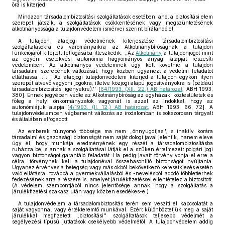
őrá is kiterjed.
Mindazon társadalombiztosítási szolgáltatások esetében, ahol a biztosítási elem
szerepet játszik, a szolgáltatások csökkentésének vagy megszüntetésének
alkotmányossága a tulajdonvédelem ismérvei szerint bírálandó el.
A tulajdon alapjogi védelmének kiterjesztése társadalombiztosítási
szolgáltatásokra és várományaikra az Alkotmánybíróságnak a tulajdon
funkciójáról kifejtett felfogásába illeszkedik. ,,Az
Alkotmány
a tulajdonjogot mint
az egyéni cselekvési autonómia hagyományos anyagi alapját részesíti
védelemben. Az alkotmányos védelemnek úgy kell követnie a tulajdon
társadalmi szerepének változását, hogy közben ugyanezt a védelmi feladatot
elláthassa. . . . Az alapjogi tulajdonvédelem kiterjed a tulajdon egykori ilyen
szerepét átvevő vagyoni jogokra, illetve közjogi alapú jogosítványokra is (például
társadalombiztosítási igényekre).'' [
64/1993. (XII. 22.) AB határozat
, ABH 1993,
380]. Ennek jegyében védte az Alkotmánybíróság az egyházak, köztestületek és
főleg a helyi önkormányzatok vagyonát is azzal az indokkal, hogy az
autonómiájuk alapja [
4/1993. (II. 12.) AB határozat
, ABH 1993, 66, 72]. A
tulajdonvédelemben végbement változás az irodalomban is sokszorosan tárgyalt
és általában elfogadott.
Az emberek túlnyomó többsége ma nem ,,önnyugdíjas'', s inaktív korára
társadalmi és gazdasági biztonságát nem saját dologi javai jelentik, hanem eleve
úgy él, hogy munkája eredményének egy részét a társadalombiztosításba
ruházza be, s annak a szolgáltatásai látják el a szűken értelmezett polgári jogi
vagyon biztonságot garantáló feladatát. Ha pedig javait törvény vonja el erre a
célra, törvénynek kell a tulajdonéval összehasonlító biztonságot nyújtania.
Ugyanez érvényes a betegség vagy más okból bekövetkező keresetkiesés esetén
való ellátásra, továbbá a gyermekvállalásból és -nevelésből adódó többletterhek
fedezésének arra a részére is, amelyet járulékfizetéssel ellentételez a biztosított.
(A védelem szempontjából nincs jelentősége annak, hogy a szolgáltatás a
járulékfizetési szakasz után vagy közben esedékes-e.)
A tulajdonvédelem a társadalombiztosítás terén sem veszíti el kapcsolatát a
saját vagyonnal vagy értékteremtő munkával. Ezért különböztetjük meg a saját
járulékkal megfizetett ,,biztosítási'' szolgáltatások teljesebb védelmét a
segélyezési típusú juttatások csekélyebb védelmétől. A tulajdonvédelem addig