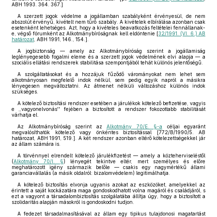
ABH 1993. 364. 367.]
A szerzett jogok védelme a jogállamban szabályként érvényesül, de nem
abszolút érvényű, kivételt nem tűrő szabály. A kivételek elbírálása azonban csak
esetenként lehetséges. Azt, hogy a kivételes beavatkozás feltételei fennállanak-
e, végső fórumként az Alkotmánybíróságnak kell eldöntenie [
32/1991. (VI. 6.) AB
határozat
, ABH 1991, 146., 154.].
A jogbiztonság — amely az Alkotmánybíróság szerint a jogállamiság
leglényegesebb fogalmi eleme és a szerzett jogok védelmének elvi alapja — a
szociális ellátási rendszerek stabilitása szempontjából tehát különös jelentőségű.
A szolgáltatásokat és a hozzájuk fűződő várományokat nem lehet sem
alkotmányosan megfelelő indok nélkül, sem pedig egyik napról a másikra
lényegesen megváltoztatni. Az átmenet nélküli változáshoz különös indok
szükséges.
A kötelező biztosítási rendszer esetében a járulékok kötelező befizetése, vagyis
e ,,vagyonelvonás'' fejében a biztosított a rendszer fokozottabb stabilitását
várhatja el.
Az Alkotmánybíróság szerint az
Alkotmány 70/E. §-a
céljai egyaránt
megvalósíthatók kötelező vagy önkéntes biztosítással [772/B/1990/5. AB
határozat, ABH 1991, 519.]. A két rendszer azonban eltérő kötelezettségekkel jár
az állam számára is.
A törvénnyel elrendelt kötelező járulékfizetést — amely a közteherviseléstől
(
Alkotmány 70/I. §
) lényegét tekintve eltér, mert személyes és előre
meghatározott igény származik belőle — csakis egy nagymértékű állami
garanciavállalás (a másik oldalról: bizalomvédelem) legitimálhatja.
A kötelező biztosítás elvonja ugyanis azokat az eszközöket, amelyekkel az
érintett a saját kockázatára maga gondoskodhatott volna magáról és családjáról, s
ezt a vagyont a társadalombiztosítás szolgálatába állítja úgy, hogy a biztosított a
szolidaritás alapján másokról is gondoskodni tudjon.
A fedezet társadalmasításával az állam egy tipikus tulajdonosi magatartást