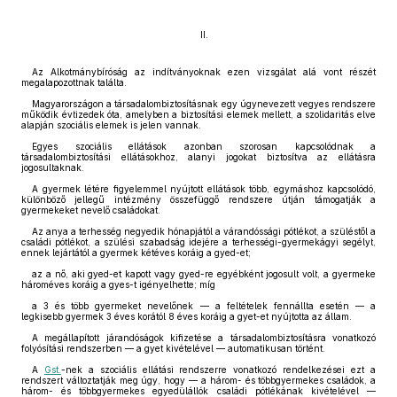
II.
Az Alkotmánybíróság az indítványoknak ezen vizsgálat alá vont részét
megalapozottnak találta.
Magyarországon a társadalombiztosításnak egy úgynevezett vegyes rendszere
működik évtizedek óta, amelyben a biztosítási elemek mellett, a szolidaritás elve
alapján szociális elemek is jelen vannak.
Egyes szociális ellátások azonban szorosan kapcsolódnak a
társadalombiztosítási ellátásokhoz, alanyi jogokat biztosítva az ellátásra
jogosultaknak.
A gyermek létére figyelemmel nyújtott ellátások több, egymáshoz kapcsolódó,
különböző jellegű intézmény összefüggő rendszere útján támogatják a
gyermekeket nevelő családokat.
Az anya a terhesség negyedik hónapjától a várandóssági pótlékot, a szüléstől a
családi pótlékot, a szülési szabadság idejére a terhességi-gyermekágyi segélyt,
ennek lejártától a gyermek kétéves koráig a gyed-et;
az a nő, aki gyed-et kapott vagy gyed-re egyébként jogosult volt, a gyermeke
hároméves koráig a gyes-t igényelhette; míg
a 3 és több gyermeket nevelőnek — a feltételek fennállta esetén — a
legkisebb gyermek 3 éves korától 8 éves koráig a gyet-et nyújtotta az állam.
A megállapított járandóságok kifizetése a társadalombiztosításra vonatkozó
folyósítási rendszerben — a gyet kivételével — automatikusan történt.
A
Gst.
-nek a szociális ellátási rendszerre vonatkozó rendelkezései ezt a
rendszert változtatják meg úgy, hogy — a három- és többgyermekes családok, a
három- és többgyermekes egyedülállók családi pótlékának kivételével —