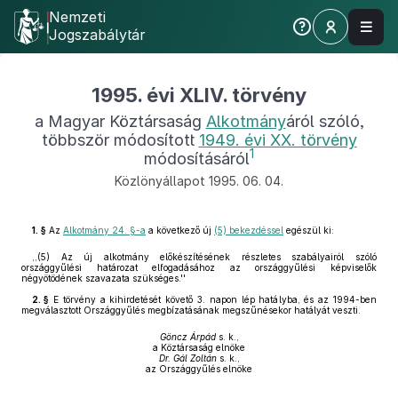
Nemzeti
Jogszabálytár
1995. évi XLIV. törvény
a Magyar Köztársaság
Alkotmány
áról szóló,
többször módosított
1949. évi XX. törvény
1
módosításáról
Közlönyállapot 1995. 06. 04.
1. §
Az
Alkotmány 24. §-a
a következő új
(5) bekezdéssel
egészül ki:
,,(5) Az új alkotmány előkészítésének részletes szabályairól szóló
országgyűlési határozat elfogadásához az országgyűlési képviselők
négyötödének szavazata szükséges.''
2. §
E törvény a kihirdetését követő 3. napon lép hatályba, és az 1994-ben
megválasztott Országgyűlés megbízatásának megszűnésekor hatályát veszti.
Göncz Árpád
s. k.,
a Köztársaság elnöke
Dr. Gál Zoltán
s. k.,
az Országgyűlés elnöke