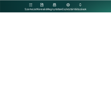
kattintva olvashat.
Szerkezet
Keresés
Megnyitottak
Eszköztár
Változások
Kapcsolat
Felhasználási feltételek
PDF
Akadálymentesítési nyilatkozat
Adatkezelési tájékoztató