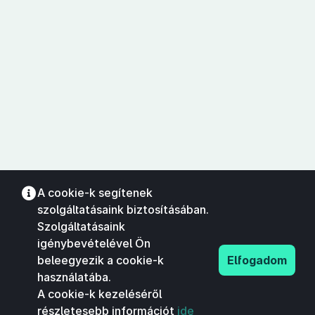
A cookie-k segítenek
szolgáltatásaink biztosításában.
Szolgáltatásaink
igénybevételével Ön
beleegyezik a cookie-k
Elfogadom
használatába.
A cookie-k kezeléséről
részletesebb információt
ide