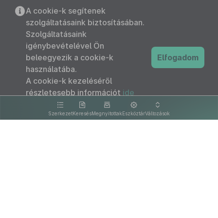
A cookie-k segítenek
szolgáltatásaink biztosításában.
Szolgáltatásaink
igénybevételével Ön
beleegyezik a cookie-k
Elfogadom
használatába.
A cookie-k kezeléséről
részletesebb információt
ide
kattintva olvashat.
Szerkezet
Keresés
Megnyitottak
Eszköztár
Változások