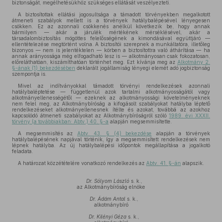
biztonságát, megélhetésükhöz szükséges ellátását veszélyezteti.
A biztosítottak ellátási jogosultsága a támadott törvényekben megalkotott
átmeneti szabályok mellett is a törvények hatálybalépésével lényegesen
csökken. Ez az azonnali csökkenés anélkül következik be, hogy annak
bármilyen — akár a járulék mértékének mérséklésével, akár a
társadalombiztosítás mögöttes felelősségének a kimondásával együttjáró —
ellentételezése megtörtént volna. A biztosítói szerepnek a munkáltatóra, illetőleg
bizonyos — nem is jelentéktelen — körben a biztosítottra való áthárítása — ha
annak arányossága még elfogadható lesz is — alkotmányosan csak fokozatosan,
előreláthatóan, kiszámíthatóan történhet meg. Ezt kívánja meg az
Alkotmány 2.
§-ának (1) bekezdésében
deklarált jogállamiság lényegi elemét adó jogbiztonság
szempontja is.
Mivel az indítványokkal támadott törvényi rendelkezések azonnali
hatálybaléptetése — függetlenül azok tartalmi alkotmányosságától vagy
alkotmányellenességétől — ezeknek az alkotmányossági követelményeknek
nem felel meg, az Alkotmánybíróság a kifogásolt szabályokat hatályba léptető
rendelkezéseket alkotmányellenesnek ítélte és azokat, továbbá az azokhoz
kapcsolódó átmeneti szabályokat az Alkotmánybíróságról szóló
1989. évi XXXII.
törvény (a továbbiakban: Abtv.) 40. §-a
alapján megsemmisítette.
A megsemmisítés az
Abtv. 43. § (4) bekezdése
alapján a törvények
hatálybalépésének napjával történik, így a megsemmisített rendelkezések nem
lépnek hatályba. Az új hatálybalépési időpontok megállapítása a jogalkotó
feladata.
A határozat közzétételére vonatkozó rendelkezés az
Abtv. 41. §-án
alapszik.
Dr. Sólyom László
s. k.,
az Alkotmánybíróság elnöke
Dr. Ádám Antal
s. k.,
alkotmánybíró
Dr. Kilényi Géza
s. k.,