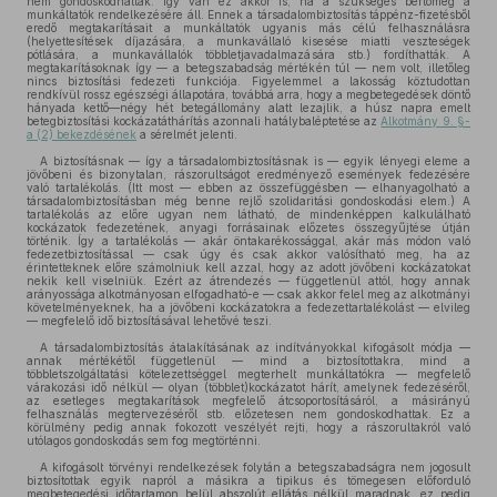
nem gondoskodhattak. Így van ez akkor is, ha a szükséges bértömeg a
munkáltatók rendelkezésére áll. Ennek a társadalombiztosítás táppénz-fizetésből
eredő megtakarításait a munkáltatók ugyanis más célú felhasználásra
(helyettesítések díjazására, a munkavállaló kisesése miatti veszteségek
pótlására, a munkavállalók többletjavadalmazására stb.) fordíthatták. A
megtakarításoknak így — a betegszabadság mértékén túl — nem volt, illetőleg
nincs biztosítási fedezeti funkciója. Figyelemmel a lakosság köztudottan
rendkívül rossz egészségi állapotára, továbbá arra, hogy a megbetegedések döntő
hányada kettő—négy hét betegállomány alatt lezajlik, a húsz napra emelt
betegbiztosítási kockázatáthárítás azonnali hatálybaléptetése az
Alkotmány 9. §-
a (2) bekezdésének
a sérelmét jelenti.
A biztosításnak — így a társadalombiztosításnak is — egyik lényegi eleme a
jövőbeni és bizonytalan, rászorultságot eredményező események fedezésére
való tartalékolás. (Itt most — ebben az összefüggésben — elhanyagolható a
társadalombiztosításban még benne rejlő szolidaritási gondoskodási elem.) A
tartalékolás az előre ugyan nem látható, de mindenképpen kalkulálható
kockázatok fedezetének, anyagi forrásainak előzetes összegyűjtése útján
történik. Így a tartalékolás — akár öntakarékossággal, akár más módon való
fedezetbiztosítással — csak úgy és csak akkor valósítható meg, ha az
érintetteknek előre számolniuk kell azzal, hogy az adott jövőbeni kockázatokat
nekik kell viselniük. Ezért az átrendezés — függetlenül attól, hogy annak
arányossága alkotmányosan elfogadható-e — csak akkor felel meg az alkotmányi
követelményeknek, ha a jövőbeni kockázatokra a fedezettartalékolást — elvileg
— megfelelő idő biztosításával lehetővé teszi.
A társadalombiztosítás átalakításának az indítványokkal kifogásolt módja —
annak mértékétől függetlenül — mind a biztosítottakra, mind a
többletszolgáltatási kötelezettséggel megterhelt munkáltatókra — megfelelő
várakozási idő nélkül — olyan (többlet)kockázatot hárít, amelynek fedezéséről,
az esetleges megtakarítások megfelelő átcsoportosításáról, a másirányú
felhasználás megtervezéséről stb. előzetesen nem gondoskodhattak. Ez a
körülmény pedig annak fokozott veszélyét rejti, hogy a rászorultakról való
utólagos gondoskodás sem fog megtörténni.
A kifogásolt törvényi rendelkezések folytán a betegszabadságra nem jogosult
biztosítottak egyik napról a másikra a tipikus és tömegesen előforduló
megbetegedési időtartamon belül abszolút ellátás nélkül maradnak, ez pedig