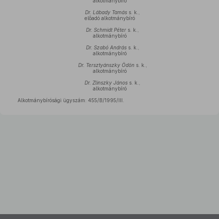
alkotmánybíró
Dr. Lábady Tamás
s. k.,
előadó alkotmánybíró
Dr. Schmidt Péter
s. k.,
alkotmánybíró
Dr. Szabó András
s. k.,
alkotmánybíró
Dr. Tersztyánszky Ödön
s. k.,
alkotmánybíró
Dr. Zlinszky János
s. k.,
alkotmánybíró
Alkotmánybírósági ügyszám: 455/B/1995/III.