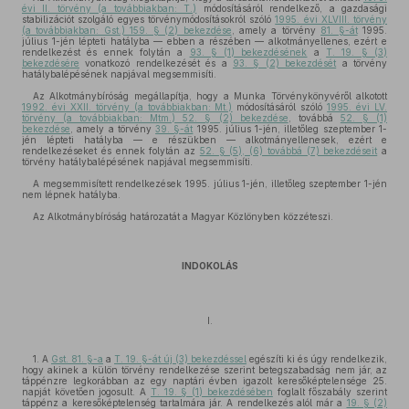
évi II. törvény (a továbbiakban: T.)
módosításáról rendelkező, a gazdasági
stabilizációt szolgáló egyes törvénymódosításokról szóló
1995. évi XLVIII. törvény
(a továbbiakban: Gst.) 159. § (2) bekezdése
, amely a törvény
81. §-át
1995.
július 1-jén lépteti hatályba — ebben a részében — alkotmányellenes, ezért e
rendelkezést és ennek folytán a
93. § (1) bekezdésének
a
T. 19. § (3)
bekezdésére
vonatkozó rendelkezését és a
93. § (2) bekezdését
a törvény
hatálybalépésének napjával megsemmisíti.
Az Alkotmánybíróság megállapítja, hogy a Munka Törvénykönyvéről alkotott
1992. évi XXII. törvény (a továbbiakban: Mt.)
módosításáról szóló
1995. évi LV.
törvény (a továbbiakban: Mtm.) 52. § (2) bekezdése
, továbbá
52. § (1)
bekezdése
, amely a törvény
39. §-át
1995. július 1-jén, illetőleg szeptember 1-
jén lépteti hatályba — e részükben — alkotmányellenesek, ezért e
rendelkezéseket és ennek folytán az
52. § (5), (6) továbbá (7) bekezdéseit
a
törvény hatálybalépésének napjával megsemmisíti.
A megsemmisített rendelkezések 1995. július 1-jén, illetőleg szeptember 1-jén
nem lépnek hatályba.
Az Alkotmánybíróság határozatát a Magyar Közlönyben közzéteszi.
INDOKOLÁS
I.
1. A
Gst. 81. §-a
a
T. 19. §-át új (3) bekezdéssel
egészíti ki és úgy rendelkezik,
hogy akinek a külön törvény rendelkezése szerint betegszabadság nem jár, az
táppénzre legkorábban az egy naptári évben igazolt keresőképtelensége 25.
napját követően jogosult. A
T. 19. § (1) bekezdésében
foglalt főszabály szerint
táppénz a keresőképtelenség tartalmára jár. A rendelkezés alól már a
19. § (2)