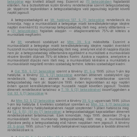
bekezdése
egy kivételt állapít meg. Eszerint az
(1) bekezdésben
foglaltaktól
eltérően, ha a biztosítottnak külön törvény rendelkezése szerint betegszabadság
jár, táppénzre legkorábban a betegszabadságra való jogosultság lejártát követő
naptól jogosult.
A betegszabadságról az
Mt. hatályos 137. § (1) bekezdése
rendelkezik és
kimondja, hogy a munkavállalót a betegsége miatti keresőképtelensége idejére
naptári évenként tíz munkanap betegszabadság illeti meg, amely időtartamra —
a
(3) bekezdésben
foglaltak alapján — átlagkeresetének 75%-át köteles a
munkáltató megfizetni.
Az
Mt.
vonatkozó szabályait az
Mtm. 39. §-a
módosította. Eszerint a
munkavállalót a betegsége miatti keresőképtelenség idejére naptári évenként
huszonöt munkanap betegszabadság illeti meg, amelynek első öt napjára díjazás
nem jár, a betegszabadság időtartamára egyébként a munkáltató a munkavállaló
részére távolléti díjának 75%-át köteles fizetni. Azokra a napokra, amelyekre a
munkavállalót díjazás nem illeti meg, a munkavállaló kérésére a munkáltató a
munkavállalót megillető rendes szabadság terhére, köteles szabadságot kiadni.
A
Gst. 159. § (2) bekezdése
szerint a törvény
81. §-a
1995. július 1-jén lép
hatályba, a törvény
93. § (2) bekezdése
azonban átmeneti szabályként úgy
rendelkezik, hogy az, akinek a külön törvény rendelkezése szerinti
betegszabadság nem jár, táppénzre 1995. évben legkorábban az egy naptári
évben igazolt keresőképtelensége huszadik napját követően jogosult. További
átmeneti rendelkezést tartalmaz a
T. 19. § (3) bekezdésével
összefüggésben a
Gst. 93. § (1) bekezdése
is.
Az
Mtm. 52. § (2) bekezdése
szerint a törvény
39. §-a
ugyancsak 1995. július
1-jén lép hatályba. E kivételes szabállyal szemben az
Mtm. 52. § (1) bekezdése
az egész törvény hatálybalépésének napját szeptember 1-jében határozza meg.
Az
52. § (5), (6) és (7) bekezdései
a betegszabadsággal kapcsolatban átmeneti
rendelkezéseket tartalmaznak. Ezek kimondják, hogy 1995. december 31-ig a
munkavállalót húsz munkanap betegszabadság illeti meg, a munkavállaló
díjazásra pedig a betegszabadság első három napjában nem jogosult. A törvény
39. §-ának
1995. július 1-jei hatálybalépésével kapcsolatosak a további átmeneti
rendelkezések is.