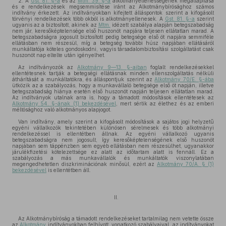
2. A
Gst. 81. §-a
és az
Mtm. 39. §-a
alkotmányellenességének megállapítása
és e rendelkezések megsemmisítése iránt az Alkotmánybírósághoz számos
indítvány érkezett. Az indítványokban kifejtett álláspontok szerint a kifogásolt
törvényi rendelkezések több okból is alkotmányellenesek. A
Gst. 81. §-a
szerint
ugyanis az a biztosított, akinek az
Mtm.
idézett szabálya alapján betegszabadság
nem jár, keresőképtelensége első huszonöt napjára teljesen ellátatlan marad. A
betegszabadságra jogosult biztosított pedig betegsége első öt napjára semmiféle
ellátásban nem részesül, míg a betegség további húsz napjában ellátásáról
munkáltatója köteles gondoskodni, vagyis társadalombiztosítási szolgáltatást csak
huszonöt nap eltelte után igényelhet.
Az indítványozók az
Alkotmány 9—13. §-aiban
foglalt rendelkezésekkel
ellentétesnek tartják a betegségi ellátásnak minden ellenszolgáltatás nélküli
áthárítását a munkáltatókra, és álláspontjuk szerint az
Alkotmány 70/E. §-ába
ütközik az a szabályozás, hogy a munkavállaló betegsége első öt napján, illetve
betegszabadság hiánya esetén első huszonöt napján teljesen ellátatlan marad.
Az indítványok utalnak arra is, hogy a támadott módosítások ellentétesek az
Alkotmány 54. §-ának (1) bekezdésével
, mert sértik az élethez és az emberi
méltósághoz való alkotmányos alapjogot.
Van indítvány, amely szerint a kifogásolt módosítások a sajátos jogi helyzetű
egyéni vállalkozók tekintetében különösen sérelmesek és több alkotmányi
rendelkezéssel is ellentétben állnak. Az egyéni vállalkozó ugyanis
betegszabadságra nem jogosult, így keresőképtelenségének első huszonöt
napjában sem táppénzben sem egyéb ellátásban nem részesülhet, ugyanakkor
járulékfizetési kötelezettsége ez alatt az időtartam alatt is fennáll. Ez a
szabályozás a más munkavállalók és munkáltatók viszonylatában
megengedhetetlen diszkriminációnak minősül, ezért az
Alkotmány 70/A. § (1)
bekezdésével
is ellentétben áll.
II.
Az Alkotmánybíróság a támadott rendelkezéseket tartalmilag nem vetette össze
az
Alkotmány
indítványokban felhívott, vonatkozó szabályaival, az indítványokat