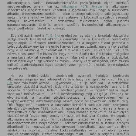
alkotmányosan védett társadalombiztosítási pozíciójuknak olyan mértékű
meggyengítése, amely már az
Alkotmány 70/E. §-ában
írt alkotmányi
rendelkezés megsértéséhez vezethet. Függetlenül attól, hogy a biztosítottra
áthárított önrészesedés mértéke — akár a betegszabadságra való jogosultság
mellett, akár anélkül — kirívóan aránytalan-e, a kifogásolt szabályok azonnali
hatályú bevezetésével a biztosítottak tekintetében olyan jelentős
garanciamegvonás történik, amely szociális biztonságukat alkotmányosan
megengedhetetlen mértékben gyengíti.
Egyfelől azért, mert a
T. 5. §-a
értelmében az állam a társadalombiztosítási
szolgáltatások teljesítését akkor is garantálja, ha a kiadások a bevételeket
meghaladják. A támadott rendelkezésekkel ez a mögöttes állami garancia a
betegbiztosítások egy igen jelentős hányadában megszűnik, ugyanakkor azáltal,
hogy a változtatás a munkáltatókat is felkészületlenül és váratlanul éri, arra
nézve sincs semmiféle biztosíték, hogy a munkáltatók fizetési kötelezettségeiket
a munkavállalókkal szemben teljesítik. Másfelől a változtatás a biztosítottak
tekintetében olyan jogelvonásnak minősül, amely váratlanságánál, előre történő
kalkulálhatatlanságánál fogva alkotmányosan garantált szociális biztonságukat
veszélyezteti.
4. Az indítványokkal sérelmezett azonnali hatályú jogelvonás
alkotmányosságának megítélésénél az sem hagyható figyelmen kívül, hogy a
Gst.
több más rendelkezése — ugyancsak július 1-jei hatállyal — a biztosítottak
társadalombiztosítási pozícióját több más területen is számottevően gyengíti. E
módosító rendelkezések tartalmi alkotmányosságát — figyelemmel a rájuk
vonatkozó indítványokra — az Alkotmánybíróság még vizsgálja. Ezeknek az
elvonásoknak a tartalmi alkotmányossága a tulajdonvédelem és a
tulajdonkorlátozás alkotmányossági összefüggéseibe ágyazottan ítélhető meg.
Ettől függetlenül azonban a társadalombiztosítási védelem adott szintjének
jelentős csökkentése 1995. július 1. napjával bekövetkezik, és ez a tény a
biztosítottakra előre kiszámíthatatlanul olyan váratlan terheket ró, és őket olyan
biztosítékoktól fosztja meg, amely az azonnali hatályba léptetést önmagában
alkotmányellenessé teszi. A gazdasági helyzet — és ezen belül a
társadalombiztosítás helyzetének — fokozott elnehezülése a terhek arányos
áthárítását és megosztását alkotmányosan indokolhatja, azonban az ilyen
mértékű és azonnali hatályú kockázatáthárítás — annak előre történő
kalkulálhatatlansága, kiszámíthatatlansága miatt — már a polgárok szociális