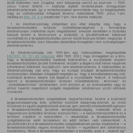
tehát érdemben nem vizsgálta, mert álláspontja szerint az azonnali — 1995.
július 1-jével történő — hatályba léptető rendelkezések önmagukban
alkotmányellenesek, így e rendelkezéseket semmisítette meg, és megállapította,
hogy az indítványokkal kifogásolt törvényi módosítások 1995. július 1-jén,
illetőleg az
Mtm. 39. §-a
szeptember 1-jén, nem lépnek hatályba.
1. Az Alkotmánybíróság elöljáróban elvi éllel állapítja meg, hogy a
társadalombiztosítási rendszer működőképességének a fenntartása
alkotmányosan indokolhat olyan megoldásokat, amelyek keretében a biztosítás
fokozott terheit a törvényhozó a biztosított, a járulékfizetésre kötelezett
munkáltató és a társadalombiztosítás szervei között bizonyos körben megosztja. A
társadalombiztosítás ilyen fokozatos átalakítása önmagában nem szükségképpen
alkotmányellenes.
Az Alkotmánybíróság már 1991-ben egy határozatában megállapította
[
45/1991. (IX. 10.) AB határozat
, ABH 1991, 209.], hogy önmagában az a tény,
hogy a társadalombiztosítási kiadások fedezéséhez a munkáltatók részben
társadalombiztosítási járulék fizetésével, részben a táppénz első három napjának
kifizetésével kötelesek hozzájárulni, nem alkotmányellenes. A határozatban az
Alkotmánybíróság utal arra, hogy az európai országok társadalombiztosítási
rendszereiben általában elfogadott megoldás az, hogy a keresőképtelenség első,
különböző tartalmú idejére eső táppénzt a munkáltatók fedezik. A határozat
szerint a társadalombiztosítási rendszer működtetésének ,,technikai'' és
,,biztosítástechnikai'' kérdéseiben, mint amilyen pl. az önrészesedés vagy az
ahhoz hasonló megelőzést szolgáló megoldások, alkotmányos szintű előírások
nincsenek.
A társadalombiztosítási szolgáltatások megnehezülése, kezdve a különböző
gyógyszeralapanyag árak, protetikai eszközök alapanyag-árainak, az orvosi
műszerek és egyéb segédeszközök árainak igen jelentős emelkedésétől egészen
a társadalombiztosítási járulékok behajthatatlanságáig, indokolttá teheti a
hagyományos biztosítási rendszer bizonyos fokú — a kedvezményezettekre és a
terheket viselőkre is kedvezőtlen — átalakítását, a társadalombiztosítás
szolgáltatásinak adott területeken és adott körben való csökkentését. A
járulékfizetés és a társadalombiztosítás szolgáltatásainak pontos megfelelése — a
társadalombiztosítás vegyes rendszere folytán — egyébként sem alkotmányos
követelmény. Mivel a társadalombiztosításban a biztosítás, azaz a ,,vásárolt jog''