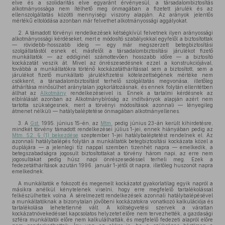
elve és a szolidaritás elve egyaránt érvényesül, a társadalombiztosítás
alkotmányossága nem ítélhető meg önmagában a fizetett járulék és az
ellenszolgáltatás közötti mennyiségi viszony alapján. Az arányok jelentős
mértékű eltolódása azonban már felvethet alkotmányossági aggályokat.
2. A támadott törvényi rendelkezések kétségkívül felvetnek ilyen arányossági
alkotmányossági kérdéseket, mert e módosító szabályokkal egyfelől a biztosítottak
— rövidebb-hosszabb ideig — egy már megszerzett betegbiztosítási
szolgáltatástól esnek el, másfelől a társadalombiztosítási járulékot fizető
munkáltatók — az eddiginél számottevően hosszabb időre — a biztosító
kockázatát veszik át. Mivel az önrészesedésnek ezzel a konstrukciójával,
továbbá a munkáltatókra történő kockázatáthárítással sem a biztosított, sem a
járulékot fizető munkáltató járulékfizetési kötelezettségének mértéke nem
csökkent, a társadalombiztosítást terhelő szolgáltatás megvonása, illetőleg
áthárítása minősülhet aránytalan jogkorlátozásnak, és ennek folytán ellentétben
állhat az
Alkotmány
rendelkezéseivel is. Ennek a tartalmi kérdésnek az
elbírálását azonban az Alkotmánybíróság az indítványok alapján azért nem
tartotta szükségesnek, mert a törvényi módosítások azonnali — lényegileg
átmenet nélküli — hatálybaléptetése önmagában alkotmányellenes.
3. A
Gst.
1995. június 15-én, az
Mtm.
pedig június 23-án került kihirdetésre,
mindkét törvény támadott rendelkezései július 1-jei, ennek hiányában pedig az
Mtm. 52. § (1) bekezdése
szeptember 1-jei hatálybaléptetést rendelnek el. Az
azonnali hatálybalépés folytán a munkáltatók betegbiztosítási kockázata közel a
duplájára — a jelenlegi tíz nappal szemben tizenhét napra — emelkedik, a
betegszabadságra jogosult biztosítottakat a törvény három napi, az erre nem
jogosultakat pedig húsz napi önrészesedéssel terheli meg. Ezek a
fedezetáthárítások azután 1996. január 1-jétől öt napra, illetőleg huszonöt napra
emelkednek.
A munkáltatók e fokozott és megemelt kockázatot gyakorlatilag egyik napról a
másikra anélkül kénytelenek viselni, hogy erre megfelelő tartalékolással
felkészülhettek volna. A sérelmezett rendelkezések azonnali hatálybalépésével
a munkáltatóknak a bizonytalan jövőbeni kockázatokra vonatkozó kalkulációja és
tartalékolása lehetetlenné vált. A költségvetési szervek a váratlan
kockázatnövekedéssel kapcsolatos helyzetet előre nem tervezhették, a gazdasági
szféra munkáltatói előre nem kalkulálhatták, és megfelelő fedezeti alapról előre