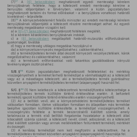
57
(7)
A
(6) bekezdésben
meghatározott egyedi mentességi kérelem
benyújtásának feltétele, hogy a kötelezett eredeti mentességi kérelme a
benyújtás időpontjában e törvényben, valamint a külön jogszabályban
meghatározott tartalmi és formai előírásokat – a benyújtásra vonatkozó határidő
kivételével – teljesítette.
58
(8)
A környezetvédelemért felelős miniszter az eredeti mentességi kérelem
benyújtásának időpontjától a kötelezett részére mentességet adhat. Az egyedi
mentesség megadásakor vizsgálni kell
a)
a
(6)–(7) bekezdésben
meghatározott feltételek meglétét,
b)
a kérelem késedelmes benyújtásának indokát,
c)
a
(6) bekezdésben
megállapított határidő-mulasztás előfordulásának
gyakoriságát, továbbá
d)
hogy a mentesség utólagos megadása hozzájárul-e
da)
a környezetszennyezés megelőzéséhez, csökkentéséhez,
db)
a termékdíjköteles termék által okozott környezeti veszélyeztetések, károk
megelőzéséhez és csökkentéséhez, valamint
dc)
a természeti erőforrásokkal való takarékos gazdálkodásra irányuló
tevékenységek ösztönzéséhez.
59
5/B. §
Külön jogszabályban meghatározott feltételekkel és mértékig
visszaigényelheti a terméket terhelő termékdíjat a vámhatóságtól az a kötelezett
vagy az a másodlagos kötelezett, aki a termékdíjköteles termék gyártásához
közvetlen anyagként termékdíjköteles terméket (alapanyagot) használt fel.
60
5/C. §
(1)
Nem keletkezik a kötelezettnek termékdíjfizetési kötelezettsége a
termékdíjköteles termék külföldre történő értékesítése esetén. A befizetett
termékdíj igazolt külföldre történő értékesítés esetén visszaigényelhető.
(2)
Az a belföldi vevő, aki a környezetvédelmi termékdíjköteles terméket
változatlan formában, illetve változatlan formában és állapotban más termékbe
beépítve igazoltan külföldre értékesítette, a termékdíjat visszaigényelheti. A
visszaigénylés feltétele a termék beszerzéséről kiállított számla, amely
tartalmazza a termék első belföldi forgalomba hozatalakor a kötelezett által
kibocsátott számla számát, a kötelezett nevét, címét, adószámát, és a kötelezett
által kiállított számlán vagy annak mellékletében feltüntetett termékdíj mértékét
és összegét.
(3)
A kenőolaj termékdíját nem kell megfizetni a kötelezettnek, ha a
termékdíjköteles terméket közvetlen anyagként (alapanyagként) használja fel.