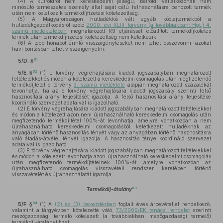
(4)
A külföldről nem kereskedelmi jellegű, belföldi vállalkozónak nem
minősülő természetes személy által saját célú felhasználásra behozott termék
után nem keletkezik termékdíjfizetési kötelezettség.
(5)
A Magyarországon hulladékká vált egyéb kőolajtermékből a
hulladékgazdálkodásról szóló
2000. évi XLIII. törvény (a továbbiakban: Hgt.) 4.
számú mellékletében
meghatározott R9 eljárással előállított termékdíjköteles
termék után termékdíjfizetési kötelezettség nem keletkezik.
(6)
A több hónapot érintő visszaigényléseket nem lehet összevonni, azokat
havi bontásban lehet visszaigényelni.
61
5/D. §
62
5/E. §
(1)
E törvény végrehajtására kiadott jogszabályban meghatározott
feltételekkel és módon a kötelezett a kereskedelmi csomagolás után megfizetendő
termékdíjtétel e törvény
3. számú melléklete
alapján meghatározott százalékát
levonhatja, ha az e törvény végrehajtására kiadott jogszabály szerinti felső
hasznosítási arány teljesítését igazolja. A felső hasznosítási arány teljesítése
koordináló szervezet adataival is igazolható.
(2)
E törvény végrehajtására kiadott jogszabályban meghatározott feltételekkel
és módon a kötelezett azon nem újrahasználható kereskedelmi csomagolás után
megfizetendő termékdíjtétel 100%-át levonhatja, amelyre vonatkozóan a nem
újrahasználható kereskedelmi csomagolásból keletkezett hulladéknak az
anyagában történő hasznosítás tényét vagy az anyagában történő hasznosításra
való átadás-átvétel tényét igazolja. A hasznosítás ténye koordináló szervezet
adataival is igazolható.
(3)
E törvény végrehajtására kiadott jogszabályban meghatározott feltételekkel
és módon a kötelezett levonhatja azon újrahasználható kereskedelmi csomagolás
után megfizetendő termékdíjtételnek 100%-át, amelyre vonatkozóan az
újrahasználható csomagolás visszavételi rendszer keretében történő
visszavételét és újrahasználatát igazolja.
63
Termékdíj-átalány
64
5/F. §
(1)
A
(2) és (3) bekezdésben
foglalt éves árbevétellel rendelkező,
valamint a tárgyévben kötelezetté váló,
73/2009/EK tanácsi rendelet
szerinti
mezőgazdasági termelő kötelezett (a továbbiakban: mezőgazdasági termelő)
termékdíj-átalányt fizet.