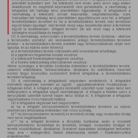
jelenlétét biztosítani kell. Ha kötelezett nem kíván jelen lenni vagy ebben
akadályozott, és megfelelő képviseletről nem gondoskodik, a vámhatóság a
lefoglalást két hatósági tanú jelenlétében foganatosítja. A lefoglalásról a
vámhatóság a kötelezett, annak képviselője, meghatalmazottja, ezek
hiányában két hatósági tanú jelenlétében jegyzőkönyvet vesz fel, a lefoglalt
termékdíjköteles terméket és ha a termékdíjköteles termék más termékkel
együtt képez egységet, más termék része vagy összetevője akkor a termékkel
együtt (a továbbiakban: lefoglalt termék) zár alá veszi vagy a kötelezett
költségére elszállíttatja és megőrzi.
(2)
A vámhatóság, amennyiben a termékdíjköteles termék birtokosa – ideértve
a természetes személyt, aki kereskedelmi jellegű termékdíjköteles terméket
birtokol – a termékdíjköteles termék eredetét vagy felhasználásának célját nem
igazolja, és az eljárás során felmerül
a)
a termékdíjköteles termék intézkedés alóli kivonásának lehetősége;
b)
a jogellenes forgalomba hozatal veszélye;
c)
a kötelezett fizetésképtelenségének veszélye;
d)
a fizetési kötelezettség elkerülésének veszélye;
illetve szükséges a tényállás tisztázása érdekében a termékdíjköteles termék,
valamint előállítására, felhasználására, tárolására és szállítására használt
eszköz tárgyi bizonyítási eszközként történő lefoglalása, a termékdíjköteles
terméket lefoglalja.
(3)
A vámhatóság a lefoglalásról végzésben rendelkezik. A lefoglalást
elrendelő végzéssel szemben az ügyfél – jogszabálysértésre hivatkozással –
kifogással élhet. A kifogást a végzés közlésétől számított nyolc napon belül kell
előterjeszteni a lefoglalást végző vámhatóságnál. A kifogást a felettes szerv a
benyújtástól számított tizenöt napon belül bírálja el. A kifogásnak a lefoglalás
végrehajtására nincs halasztó hatálya.
(4)
A lefoglalást végzéssel kell megszüntetni:
a)
ha a lefoglalt környezetvédelmi termékdíjköteles termékre az eljárás
eredményes lefolytatása érdekében már nincs szükség,
39
b)
ha környezetvédelmi termékdíj és termékdíj bírság vagy mulasztási bírság
nem kerül megállapításra,
40
c)
ha a lefoglalt termékre a tényállás tisztázása során a kiszabott
környezetvédelmi termékdíjat és termékdíj bírságot, mulasztási bírságot és
termék elszállításával, tárolásával, őrzésével kapcsolatos költségeket befizették
vagy arra – elidegenítési tilalom alkalmazása mellett – fizetéskönnyítést
engedélyeztek,