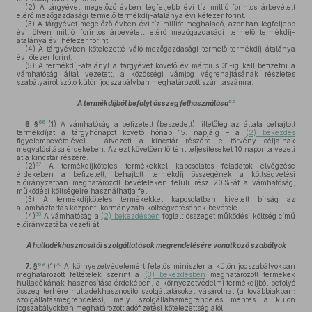
(2)
A tárgyévet megelőző évben legfeljebb évi tíz millió forintos árbevételt
elérő mezőgazdasági termelő termékdíj-átalánya évi kétezer forint.
(3)
A tárgyévet megelőző évben évi tíz milliót meghaladó, azonban legfeljebb
évi ötven millió forintos árbevételt elérő mezőgazdasági termelő termékdíj-
átalánya évi hétezer forint.
(4)
A tárgyévben kötelezetté váló mezőgazdasági termelő termékdíj-átalánya
évi ötezer forint.
(5)
A termékdíj-átalányt a tárgyévet követő év március 31-ig kell befizetni a
vámhatóság által vezetett, a közösségi vámjog végrehajtásának részletes
szabályairól szóló külön jogszabályban meghatározott számlaszámra.
65
A termékdíjból befolyt összeg felhasználása
66
6. §
(1)
A vámhatóság a befizetett (beszedett), illetőleg az általa behajtott
termékdíjat a tárgyhónapot követő hónap 15. napjáig – a
(2) bekezdés
figyelembevételével – átvezeti a kincstár részére e törvény céljainak
megvalósítása érdekében. Az ezt követően történt teljesítéseket 10 naponta vezeti
át a kincstár részére.
67
(2)
A termékdíjköteles termékekkel kapcsolatos feladatok elvégzése
érdekében a befizetett, behajtott termékdíj összegének a költségvetési
előirányzatban meghatározott bevételeken felüli rész 20%-át a vámhatóság,
működési költségeire használhatja fel.
(3)
A termékdíjköteles termékekkel kapcsolatban kivetett bírság az
államháztartás központi kormányzata költségvetésének bevétele.
68
(4)
A vámhatóság a
(2) bekezdésben
foglalt összeget működési költség című
előirányzatába vezeti át.
A hulladékhasznosítói szolgáltatások megrendelésére vonatkozó szabályok
69
70
7. §
(1)
A környezetvédelemért felelős miniszter a külön jogszabályokban
meghatározott feltételek szerint a
(3) bekezdésben
meghatározott termékek
hulladékának hasznosítása érdekében, a környezetvédelmi termékdíjból befolyó
összeg terhére hulladékhasznosító szolgáltatásokat vásárolhat (a továbbiakban:
szolgáltatásmegrendelés), mely szolgáltatásmegrendelés mentes a külön
jogszabályokban meghatározott adófizetési kötelezettség alól.