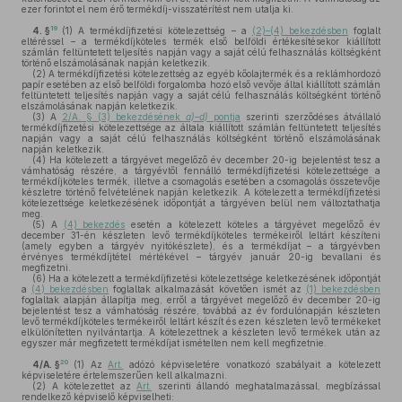
ezer forintot el nem érő termékdíj-visszatérítést nem utalja ki.
19
4. §
(1)
A termékdíjfizetési kötelezettség – a
(2)–(4) bekezdésben
foglalt
eltéréssel – a termékdíjköteles termék első belföldi értékesítésekor kiállított
számlán feltüntetett teljesítés napján vagy a saját célú felhasználás költségként
történő elszámolásának napján keletkezik.
(2)
A termékdíjfizetési kötelezettség az egyéb kőolajtermék és a reklámhordozó
papír esetében az első belföldi forgalomba hozó első vevője által kiállított számlán
feltüntetett teljesítés napján vagy a saját célú felhasználás költségként történő
elszámolásának napján keletkezik.
(3)
A
2/A. § (3) bekezdésének
a)–d)
pontja
szerinti szerződéses átvállaló
termékdíjfizetési kötelezettsége az általa kiállított számlán feltüntetett teljesítés
napján vagy a saját célú felhasználás költségként történő elszámolásának
napján keletkezik.
(4)
Ha kötelezett a tárgyévet megelőző év december 20-ig bejelentést tesz a
vámhatóság részére, a tárgyévtől fennálló termékdíjfizetési kötelezettsége a
termékdíjköteles termék, illetve a csomagolás esetében a csomagolás összetevője
készletre történő felvételének napján keletkezik. A kötelezett a termékdíjfizetési
kötelezettsége keletkezésének időpontját a tárgyéven belül nem változtathatja
meg.
(5)
A
(4) bekezdés
esetén a kötelezett köteles a tárgyévet megelőző év
december 31-én készleten levő termékdíjköteles termékeiről leltárt készíteni
(amely egyben a tárgyév nyitókészlete), és a termékdíjat – a tárgyévben
érvényes termékdíjtétel mértékével – tárgyév január 20-ig bevallani és
megfizetni.
(6)
Ha a kötelezett a termékdíjfizetési kötelezettsége keletkezésének időpontját
a
(4) bekezdésben
foglaltak alkalmazását követően ismét az
(1) bekezdésben
foglaltak alapján állapítja meg, erről a tárgyévet megelőző év december 20-ig
bejelentést tesz a vámhatóság részére, továbbá az év fordulónapján készleten
levő termékdíjköteles termékeiről leltárt készít és ezen készleten levő termékeket
elkülönítetten nyilvántartja. A kötelezettnek a készleten levő termékek után az
egyszer már megfizetett termékdíjat ismételten nem kell megfizetnie.
20
4/A. §
(1)
Az
Art.
adózó képviseletére vonatkozó szabályait a kötelezett
képviseletére értelemszerűen kell alkalmazni.
(2)
A kötelezettet az
Art.
szerinti állandó meghatalmazással, megbízással
rendelkező képviselő képviselheti: