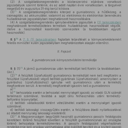
(2)
A szolgáltatásmegrendelés a közbeszerzési eljárásra vonatkozó
jogszabályok szerint történik, és az adott naptári évre vonatkozóan, a tárgyévet
megelőző év augusztus 31-éig kerül kiírásra.
71
(3)
A szolgáltatásmegrendelés kiterjed a gumiabroncs, a hűtőközeg, a
csomagolás, az akkumulátor, valamint az elektromos és elektronikai berendezés
hulladékának jogszabályban meghatározott hasznosítására.
(4)
A szolgáltatásmegrendelés igénybevételére jogosultak a
(3) bekezdésben
meghatározott termékdíjköteles termékek hulladékának hasznosítását végzők,
illetve a hasznosítást koordináló szervezetek (a továbbiakban együtt:
hasznosítók).
72
8. §
A
7. § (1) bekezdésében
foglaltak teljesítését a környezetvédelemért
felelős miniszter külön jogszabályban meghatározottak alapján ellenőrzi.
II. Fejezet
A gumiabroncsok környezetvédelmi termékdíja
73
9. §
(1)
A jármű gumiabroncsa után termékdíjat kell fizetni (a továbbiakban:
Gkt.).
74
(2)
A felújított (újrafutózott) gumiabroncs termékdíját nem kell megfizetni a
felújítást (újrafutózást) végző belföldi gyártónak (újrafutózónak), amennyiben a
gyártáshoz (újrafutózáshoz) igénybe vett gumiabroncs után a termékdíj
megfizetésre került. A termékdíj megfizetését igazolni kell a gumiabroncs
75
a)
76
b)
behozatala esetén a behozatal mennyiségét igazoló, az eladó GLN számát
tartalmazó számlával, továbbá a saját célú felhasználás utáni termékdíj-
befizetési bizonylattal,
c)
belföldi vállalkozótól történt vétel/átvétel esetén a mennyiséget igazoló
számlával,
d)
belföldi lakossági visszagyűjtés esetén, a felújításra átadó nyilatkozatával
az átadott mennyiség lakossági eredetéről.
77
(3)
A Magyarországon begyűjtött használt gumiabroncs passzív feldolgozás
keretében történő felújítást követően a felújított gumiabroncsnak az országba
történő behozatala termékdíjmentes. A passzív feldolgozást végrehajtónak
rendelkeznie kell országa vámhatósága által kiállított bevitelt és a kivitelt igazoló