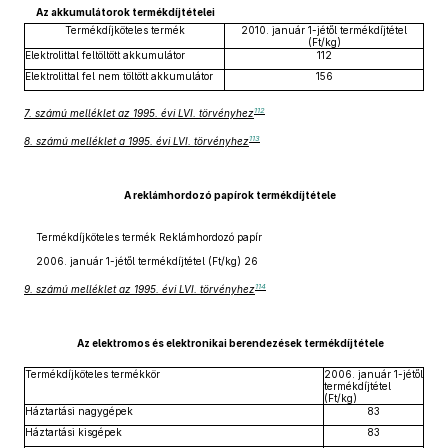
Az akkumulátorok termékdíjtételei
Termékdíjköteles termék
2010. január 1-jétől termékdíjtétel
(Ft/kg)
Elektrolittal feltöltött akkumulátor
112
Elektrolittal fel nem töltött akkumulátor
156
112
7. számú melléklet az 1995. évi LVI. törvényhez
113
8. számú melléklet a 1995. évi LVI. törvényhez
A reklámhordozó papírok termékdíjtétele
Termékdíjköteles termék Reklámhordozó papír
2006. január 1-jétől termékdíjtétel (Ft/kg) 26
114
9. számú melléklet az 1995. évi LVI. törvényhez
Az elektromos és elektronikai berendezések termékdíjtétele
Termékdíjköteles termékkör
2006. január 1-jétől
termékdíjtétel
(Ft/kg)
Háztartási nagygépek
83
Háztartási kisgépek
83