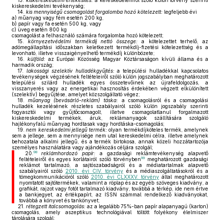
13.
kiskereskedelmi értékesítés:
a kereskedelemről szóló külön törvény szerinti
kiskereskedelmi tevékenység;
14.
kis mennyiségű csomagolást forgalomba hozó kötelezett:
legfeljebb évi
a)
műanyag vagy fém esetén 200 kg,
b)
papír vagy fa esetén 500 kg, vagy
c)
üveg esetén 800 kg
csomagolást a felhasználó számára forgalomba hozó kötelezett;
15.
környezetvédelmi termékdíj nettó összege:
a kötelezettet terhelő, az
adómegállapítási időszakban keletkezett termékdíj-fizetési kötelezettség és a
levonható, illetve visszaigényelhető termékdíj különbözete;
16.
külföld:
az Európai Közösség Magyar Köztársaságon kívüli állama és a
harmadik ország;
17.
lakossági szelektív hulladékgyűjtés:
a települési hulladékkal kapcsolatos
tevékenységek végzésének feltételeiről szóló külön jogszabályban meghatározott
települési szilárd hulladék egyes összetevőinek az újrafeldolgozás, a
visszanyerés vagy az energetikai hasznosítás érdekében végzett elkülönített
(szelektív) begyűjtése, amelyet közszolgáltató végez;
18.
műanyag (bevásárló-reklám) táska:
a csomagolásról és a csomagolási
hulladék kezelésének részletes szabályairól szóló külön jogszabály szerinti
fogyasztói vagy gyűjtőcsomagolt, illetve csomagolatlanul forgalmazott
kiskereskedelmi termékek, áruk, reklámanyagok szállítására szolgáló
hajlékonyfalú műanyag hordtasak vagy hordtáska-csomagolás;
19.
nem kereskedelmi jellegű termék:
olyan termékdíjköteles termék, amelynek
sem a jellege, sem a mennyisége nem utal kereskedelmi célra, illetve amelynek
behozatala alkalmi jellegű, és a termék birtokosa, annak közeli hozzátartozója
személyes használatára vagy ajándékozás céljára szolgál;
98
20.
reklámhordozó papír:
a gazdasági reklámtevékenység alapvető
99
feltételeiről és egyes korlátairól szóló törvényben
meghatározott gazdasági
reklámot tartalmazó, a sajtószabadságról és a médiatartalmak alapvető
szabályairól szóló
2010. évi CIV. törvény
és a médiaszolgáltatásokról és a
tömegkommunikációról szóló
2010. évi CLXXXV. törvény
által meghatározott
nyomtatott sajtótermékek, valamint a röplap és az egyéb szöveges kiadvány, a
grafikát, rajzot vagy fotót tartalmazó kiadvány, továbbá a térkép, ide nem értve
a bankjegyet, az értékpapírt, az ISSN számmal rendelkező kiadványokat,
továbbá a könyvet és tankönyvet;
21.
rétegzett italcsomagolás:
az a legalább 75%-ban papír alapanyagú (karton)
csomagolás, amely aszeptikus technológiával töltött folyékony élelmiszer
tárolására szolgál;