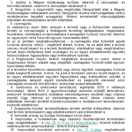
3.
belföld:
a Magyar Köztársaság területe, ideértve a vámszabad- és
tranzitterületeket, valamint a vámszabad-raktárakat is;
4.
bérgyártás:
a megrendelő vagy megbízottja (bérgyártató) által a Magyar
Köztársaságban letelepedett személy (bérgyártó) részére ellenszolgáltatás nélkül
rendelkezésre bocsátott anyagokból, félkész termékekből ellenszolgáltatás
ellenében termékdíjköteles termék előállítása;
5.
csomagolás:
a)
valamennyi olyan tétel, amelyet a termelő vagy a felhasználó valamely
termék (a nyersanyagtól a feldolgozott termékig) befogadására, megóvására,
kezelésére, szállítására és bemutatására (csomagolási funkció) használ, ideértve
az ugyanilyen célra használt egyszer használatos tételt,
b)
az
a)
pontban meghatározottaknak – a csomagolás által biztosított egyéb
funkciók sérelme nélkül – megfelelő tételek, kivéve, ha az adott tétel a termék
szerves részét képezi és a termék tárolásához, eltartásához vagy megőrzéséhez
annak teljes élettartama alatt szükséges, és az egyes alkotóelemeket együttes
felhasználásra, fogyasztásra vagy értékesítésre szánták,
c)
a forgalmazás helyén történő megtöltésre tervezett és szánt, illetve a
forgalmazási helyen eladott vagy megtöltött, csomagolási funkciót ellátó egyszer
használatos tételek,
d)
a termékre közvetlenül ráakasztott vagy ahhoz rögzített, csomagolási funkciót
ellátó kiegészítő elemek, kivéve, ha azok a termékek szerves részét képezik, és
az egyes alkotóelemeket együttes fogyasztásra vagy értékesítésre szánták; a
csomagolásba beépülő egyéb összetevőket és kiegészítő elemeket azon
csomagolás részének kell tekinteni, amelyikbe azokat beépítették;
6.
elektromos és elektronikai berendezés:
legfeljebb 1000 V váltakozó
feszültségű, illetve 1500 V egyenfeszültségű árammal működő berendezés,
amelynek rendeltetésszerű működése elektromágneses mezőktől vagy villamos
áramtól függ, ideértve az elektromágneses mező, illetve villamos áram
előállítását, mérését, átvitelét biztosító eszközöket is, továbbá ezen berendezések,
eszközök alkotórészei;
7.
forgalomba hozatal:
termékdíjköteles termék belföldi értékesítése, ideértve
más termék tartozékaként vagy alkotórészeként való értékesítését is;
8.
harmadik ország:
az Európai Közösségen kívüli állam;
9.
hasznosítás:
a hulladéknak vagy valamely összetevőjének termelésben
vagy szolgáltatásban – a
Hgt. 18. § (1) és (2) bekezdéseiben
felsorolt eljárások
valamelyikének alkalmazásával – történő felhasználása;
10.
hasznosítást koordináló szervezet:
a
Hgt. 11. §-ában
meghatározott