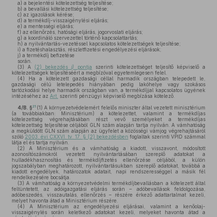
a)
a bejelentési kötelezettség teljesítése;
b)
a bevallási kötelezettség teljesítése;
c)
az igazolások kérése;
d)
a termékdíj-visszaigénylési eljárás;
e)
a mentességi eljárás;
f)
az ellenőrzés, hatósági eljárás, jogorvoslati eljárás;
g)
a koordináló szervezettel történő kapcsolattartás;
h)
a nyilvántartás-vezetéssel kapcsolatos kötelezettségek teljesítése;
i)
a fizetéshalasztás, részletfizetési engedélyezési eljárások;
j)
a termékdíj befizetése
során.
(3)
A
(2) bekezdés
j)
pontja
szerinti kötelezettséget teljesítő képviselő a
kötelezettségek teljesítéséért a megbízóval egyetemlegesen felel.
(4)
Ha a kötelezett gazdasági céllal harmadik országban telepedett le,
gazdasági célú letelepedés hiányában pedig lakóhelye vagy szokásos
tartózkodási helye harmadik országban van, a termékdíjjal kapcsolatos ügyének
intézéséhez az
Art.
szerinti pénzügyi képviselő megbízása kötelező.
21
4/B. §
(1)
A környezetvédelemért felelős miniszter által vezetett minisztérium
(a továbbiakban: Minisztérium) a kötelezettet, valamint a termékdíjas
kötelezettség végrehajtásában részt vevő személyeket a termékdíjas
kötelezettség teljesítése céljából GLN szám alapján tartja nyilván. A vámhatóság
a megküldött GLN szám alapján az ügyfelet a közösségi vámjog végrehajtásáról
szóló
2003. évi CXXVI. tv. 17. § (2) bekezdésben
foglaltak szerinti VPID számmal
látja el és tartja nyilván.
(2)
A Minisztérium és a vámhatóság a kiadott, visszavont, módosított
azonosítószámokról vezetett nyilvántartásában szereplő adatokat a
hulladékhasznosítás és termékdíjfizetés ellenőrzése céljából, a külön
jogszabályban meghatározott, nyilvántartásukban szereplő adatokat, továbbá a
kiadott engedélyek, határozatok adatait, napi rendszerességgel a másik fél
rendelkezésére bocsátja.
(3)
A vámhatóság a környezetvédelmi termékdíjbevallásban a kötelezett által
feltüntetett, az adóigazgatási eljárás során – adóbevallások feldolgozása,
adóbeszedés, visszautalás, ellenőrzés – részére érkező adattartalmat kezeli,
melyet havonta átad a Minisztérium részére.
(4)
A Minisztérium az engedélyezési eljárásai, valamint a kenőolaj-
visszaigénylés során keletkező adatokat kezeli, melyeket havonta átad a