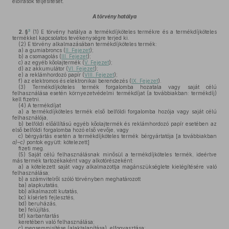
előírások teljesítését.
A törvény hatálya
3
2. §
(1)
E törvény hatálya a termékdíjköteles termékre és a termékdíjköteles
termékkel kapcsolatos tevékenységre terjed ki.
(2)
E törvény alkalmazásában termékdíjköteles termék:
a)
a gumiabroncs (
II. Fejezet
);
b)
a csomagolás (
III. Fejezet
);
c)
az egyéb kőolajtermék (
V. Fejezet
);
d)
az akkumulátor (
VI. Fejezet
);
e)
a reklámhordozó papír (
VIII. Fejezet
);
f)
az elektromos és elektronikai berendezés (
IX. Fejezet
).
(3)
Termékdíjköteles termék forgalomba hozatala vagy saját célú
felhasználása esetén környezetvédelmi termékdíjat (a továbbiakban: termékdíj)
kell fizetni.
(4)
A termékdíjat
a)
a termékdíjköteles termék első belföldi forgalomba hozója vagy saját célú
felhasználója,
b)
belföldi előállítású egyéb kőolajtermék és reklámhordozó papír esetében az
első belföldi forgalomba hozó első vevője, vagy
c)
bérgyártás esetén a termékdíjköteles termék bérgyártatója [a továbbiakban
a)–c)
pontok együtt: kötelezett]
fizeti meg.
(5)
Saját célú felhasználásnak minősül a termékdíjköteles termék, ideértve
más termék tartozékaként vagy alkotórészeként:
a)
a kötelezett saját vagy alkalmazottja magánszükséglete kielégítésére való
felhasználása;
b)
a számvitelről szóló törvényben meghatározott
ba)
alapkutatás,
bb)
alkalmazott kutatás,
bc)
kísérleti fejlesztés,
bd)
beruházás,
be)
felújítás,
bf)
karbantartás
keretében való felhasználása;
c)
megsemmisítése (alaktalanítása), elfogyasztása;