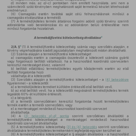
d)
minden más, az
a)–c)
pontokban nem említett használata, ami nem a
számvitelről szóló törvényben meghatározott saját termelésű készlet létrehozását
eredményezi.
(6)
Csomagolás esetén továbbá saját célú felhasználásnak minősül a
csomagolás elválasztása a terméktől.
(7)
A termékdíjköteles termék általános forgalmi adóról szóló törvény szerinti
adóraktárba való beraktározása és az adóraktáron belüli értékesítése nem
minősül forgalomba hozatalnak.
4
A termékdíjfizetési kötelezettség átvállalása
5
2/A. §
(1)
A termékdíjfizetési kötelezettség számla vagy szerződés alapján, e
törvény végrehajtására kiadott jogszabályban meghatározott módon átvállalható.
(2)
Számla alapján a termékdíjfizetési kötelezettséget
a)
csomagolás esetén a csomagolás összetevőit a kötelezett számára gyártó
vagy forgalmazó belföldi vállalkozó, ha a hasznosítást koordináló szervezeten
keresztül mentességet élvez, valamint
b)
belföldi előállítású termékdíjköteles egyéb kőolajtermék esetén az első
belföldi forgalomba hozó
vállalhatja át a kötelezettől.
(3)
Szerződés alapján a termékdíjfizetési kötelezettséget – a
(4) bekezdésre
figyelemmel – a kötelezettől
a)
a termékdíjköteles terméket külföldre értékesítő első belföldi vevő,
b)
az első belföldi vevő, ha a kötelezettől megvásárolt termékdíjköteles termék
legalább 60%-át külföldre értékesíti,
c)
a bérgyártó,
d)
a termelői szerveződésen keresztül forgalomba hozott termékdíjköteles
termék esetén a termelői szerveződés, vagy
e)
a mentességgel rendelkező hasznosítást koordináló szervezet
átvállalhatja.
(4)
A
(3) bekezdés
a)–d)
pontja
szerinti szerződéses átvállalótól a
termékdíjfizetési kötelezettséget a mentességgel rendelkező hasznosítást
koordináló szervezet átvállalhatja.
(5)
A termékdíjfizetési kötelezettség
(3) és (4) bekezdés
szerinti szerződéses
átvállalására termékdíjköteles termékenként legfeljebb egyszer kerülhet sor.
(6)
A termékdíjfizetési kötelezettséget e § alapján átvállalóra – a hasznosítást