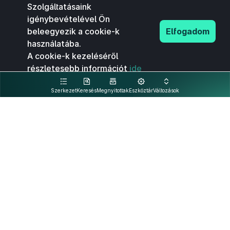
Szolgáltatásaink
igénybevételével Ön
beleegyezik a cookie-k
Elfogadom
használatába.
A cookie-k kezeléséről
részletesebb információt
ide
kattintva olvashat.
Szerkezet
Keresés
Megnyitottak
Eszköztár
Változások