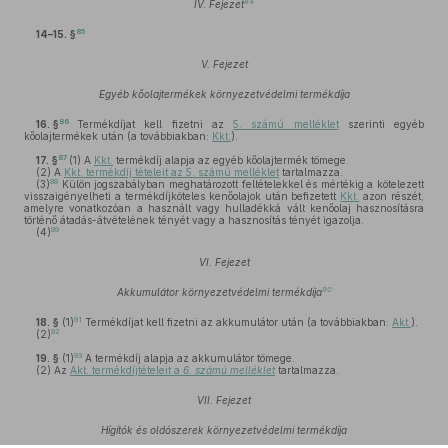
84
IV. Fejezet
85
14–15. §
V. Fejezet
Egyéb kőolajtermékek környezetvédelmi termékdíja
86
16. §
Termékdíjat kell fizetni az
5. számú melléklet
szerinti egyéb
kőolajtermékek után (a továbbiakban:
Kkt.
).
87
17. §
(1)
A
Kkt.
termékdíj alapja az egyéb kőolajtermék tömege.
(2)
A
Kkt. termékdíj tételeit az 5. számú melléklet
tartalmazza.
88
(3)
Külön jogszabályban meghatározott feltételekkel és mértékig a kötelezett
visszaigényelheti a termékdíjköteles kenőolajok után befizetett
Kkt.
azon részét,
amelyre vonatkozóan a használt vagy hulladékká vált kenőolaj hasznosításra
történő átadás-átvételének tényét vagy a hasznosítás tényét igazolja.
89
(4)
VI. Fejezet
90
Akkumulátor környezetvédelmi termékdíja
91
18. §
(1)
Termékdíjat kell fizetni az akkumulátor után (a továbbiakban:
Akt.
).
92
(2)
93
19. §
(1)
A termékdíj alapja az akkumulátor tömege.
(2)
Az
Akt. termékdíjtételeit a
6. számú melléklet
tartalmazza.
VII. Fejezet
Hígítók és oldószerek környezetvédelmi termékdíja