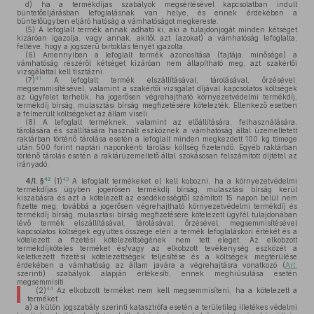
d)
ha a termékdíjas szabályok megsértésével kapcsolatban indult
büntetőeljárásban lefoglalásnak van helye, és ennek érdekében a
büntetőügyben eljáró hatóság a vámhatóságot megkereste.
(5)
A lefoglalt termék annak adható ki, aki a tulajdonjogát minden kétséget
kizáróan igazolja, vagy annak, akitől azt (azokat) a vámhatóság lefoglalta,
feltéve, hogy a jogszerű birtoklás tényét igazolta.
(6)
Amennyiben a lefoglalt termék azonosítása (fajtája, minősége) a
vámhatóság részéről kétséget kizáróan nem állapítható meg, azt szakértői
vizsgálattal kell tisztázni.
41
(7)
A lefoglalt termék elszállításával, tárolásával, őrzésével,
megsemmisítésével, valamint a szakértői vizsgálat díjával kapcsolatos költségek
az ügyfelet terhelik, ha jogerősen végrehajtható környezetvédelmi termékdíj,
termékdíj bírság, mulasztási bírság megfizetésére kötelezték. Ellenkező esetben
a felmerült költségeket az állam viseli.
(8)
A lefoglalt terméknek, valamint az előállítására, felhasználására,
tárolására és szállítására használt eszköznek a vámhatóság által üzemeltetett
raktárban történő tárolása esetén a lefoglalt minden megkezdett 100 kg tömege
után 500 forint naptári naponkénti tárolási költség fizetendő. Egyéb raktárban
történő tárolás esetén a raktárüzemeltető által szokásosan felszámított díjtétel az
irányadó.
42
43
4/I. §
(1)
A lefoglalt termékeket el kell kobozni, ha a környezetvédelmi
termékdíjas ügyben jogerősen termékdíj bírság, mulasztási bírság kerül
kiszabásra és azt a kötelezett az esedékességtől számított 15 napon belül nem
fizette meg, továbbá a jogerősen végrehajtható környezetvédelmi termékdíj és
termékdíj bírság, mulasztási bírság megfizetésére kötelezett ügyfél tulajdonában
lévő termék elszállításával, tárolásával, őrzésével, megsemmisítésével
kapcsolatos költségek együttes összege eléri a termék lefoglaláskori értékét és a
kötelezett a fizetési kötelezettségének nem tett eleget. Az elkobzott
termékdíjköteles terméket és/vagy az elkobzott tevékenység eszközét a
keletkezett fizetési kötelezettségek teljesítése és a költségek megtérülése
érdekében a vámhatóság az állam javára a végrehajtásra vonatkozó (
Art.
szerinti) szabályok alapján értékesíti, ennek meghiúsulása esetén
megsemmisíti.
44
(2)
Az elkobzott terméket nem kell megsemmisíteni, ha a kötelezett a
terméket
a)
a külön jogszabály szerinti katasztrófa esetén a területileg illetékes védelmi