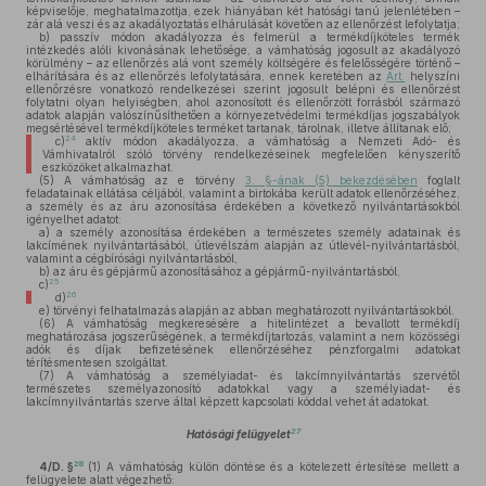
képviselője, meghatalmazottja, ezek hiányában két hatósági tanú jelenlétében –
zár alá veszi és az akadályoztatás elhárulását követően az ellenőrzést lefolytatja;
b)
passzív módon akadályozza és felmerül a termékdíjköteles termék
intézkedés alóli kivonásának lehetősége, a vámhatóság jogosult az akadályozó
körülmény – az ellenőrzés alá vont személy költségére és felelősségére történő –
elhárítására és az ellenőrzés lefolytatására, ennek keretében az
Art.
helyszíni
ellenőrzésre vonatkozó rendelkezései szerint jogosult belépni és ellenőrzést
folytatni olyan helyiségben, ahol azonosított és ellenőrzött forrásból származó
adatok alapján valószínűsíthetően a környezetvédelmi termékdíjas jogszabályok
megsértésével termékdíjköteles terméket tartanak, tárolnak, illetve állítanak elő;
24
c)
aktív módon akadályozza, a vámhatóság a Nemzeti Adó- és
Vámhivatalról szóló törvény rendelkezéseinek megfelelően kényszerítő
eszközöket alkalmazhat.
(5)
A vámhatóság az e törvény
3. §-ának (5) bekezdésében
foglalt
feladatainak ellátása céljából, valamint a birtokába került adatok ellenőrzéséhez,
a személy és az áru azonosítása érdekében a következő nyilvántartásokból
igényelhet adatot:
a)
a személy azonosítása érdekében a természetes személy adatainak és
lakcímének nyilvántartásából, útlevélszám alapján az útlevél-nyilvántartásból,
valamint a cégbírósági nyilvántartásból,
b)
az áru és gépjármű azonosításához a gépjármű-nyilvántartásból,
25
c)
26
d)
e)
törvényi felhatalmazás alapján az abban meghatározott nyilvántartásokból.
(6)
A vámhatóság megkeresésére a hitelintézet a bevallott termékdíj
meghatározása jogszerűségének, a termékdíjtartozás, valamint a nem közösségi
adók és díjak befizetésének ellenőrzéséhez pénzforgalmi adatokat
térítésmentesen szolgáltat.
(7)
A vámhatóság a személyiadat- és lakcímnyilvántartás szervétől
természetes személyazonosító adatokkal vagy a személyiadat- és
lakcímnyilvántartás szerve által képzett kapcsolati kóddal vehet át adatokat.
27
Hatósági felügyelet
28
4/D. §
(1)
A vámhatóság külön döntése és a kötelezett értesítése mellett a
felügyelete alatt végezhető: