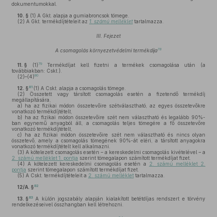
dokumentumokkal.
10. §
(1)
A Gkt. alapja a gumiabroncsok tömege.
(2)
A Gkt. termékdíjtételeit az
1. számú melléklet
tartalmazza.
III. Fejezet
78
A csomagolás környezetvédelmi termékdíja
79
11. §
(1)
Termékdíjat kell fizetni a termékek csomagolása után (a
továbbiakban: Cskt.).
80
(2)–(4)
81
12. §
(1)
A Cskt. alapja a csomagolás tömege.
(2)
Összetett vagy társított csomagolás esetén a fizetendő termékdíj
megállapítására,
a)
ha az fizikai módon összetevőire szétválasztható, az egyes összetevőkre
vonatkozó termékdíjtételt,
b)
ha az fizikai módon összetevőire szét nem választható és legalább 90%-
ban egynemű anyagból áll, a csomagolás teljes tömegére a fő összetevőre
vonatkozó termékdíjtételt,
c)
ha az fizikai módon összetevőire szét nem választható és nincs olyan
összetevő, amely a csomagolás tömegének 90%-át eléri, a társított anyagokra
vonatkozó termékdíjtételt kell alkalmazni.
(3)
A kötelezett csomagolás esetén – a kereskedelmi csomagolás kivételével – a
2. számú melléklet 1. pontja
szerint tömegalapon számított termékdíjat fizet.
(4)
A kötelezett kereskedelmi csomagolás esetén a
2. számú melléklet 2.
pontja
szerint tömegalapon számított termékdíjat fizet.
(5)
A Cskt. termékdíjtételeit a
2. számú melléklet
tartalmazza.
82
12/A. §
83
13. §
A külön jogszabály alapján kialakított betétdíjas rendszert e törvény
rendelkezéseivel összhangban kell létrehozni.