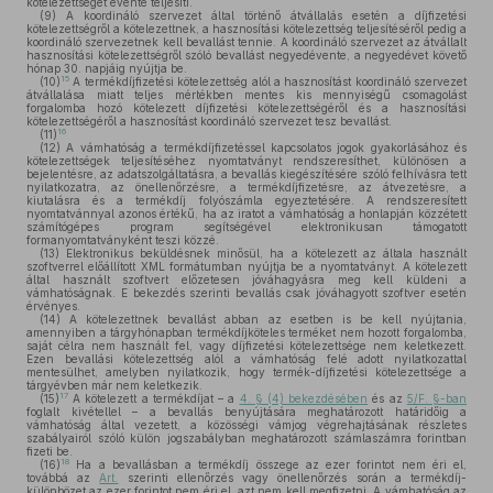
kötelezettségét évente teljesíti.
(9)
A koordináló szervezet által történő átvállalás esetén a díjfizetési
kötelezettségről a kötelezettnek, a hasznosítási kötelezettség teljesítéséről pedig a
koordináló szervezetnek kell bevallást tennie. A koordináló szervezet az átvállalt
hasznosítási kötelezettségről szóló bevallást negyedévente, a negyedévet követő
hónap 30. napjáig nyújtja be.
15
(10)
A termékdíjfizetési kötelezettség alól a hasznosítást koordináló szervezet
átvállalása miatt teljes mértékben mentes kis mennyiségű csomagolást
forgalomba hozó kötelezett díjfizetési kötelezettségéről és a hasznosítási
kötelezettségéről a hasznosítást koordináló szervezet tesz bevallást.
16
(11)
(12)
A vámhatóság a termékdíjfizetéssel kapcsolatos jogok gyakorlásához és
kötelezettségek teljesítéséhez nyomtatványt rendszeresíthet, különösen a
bejelentésre, az adatszolgáltatásra, a bevallás kiegészítésére szóló felhívásra tett
nyilatkozatra, az önellenőrzésre, a termékdíjfizetésre, az átvezetésre, a
kiutalásra és a termékdíj folyószámla egyeztetésére. A rendszeresített
nyomtatvánnyal azonos értékű, ha az iratot a vámhatóság a honlapján közzétett
számítógépes program segítségével elektronikusan támogatott
formanyomtatványként teszi közzé.
(13)
Elektronikus beküldésnek minősül, ha a kötelezett az általa használt
szoftverrel előállított XML formátumban nyújtja be a nyomtatványt. A kötelezett
által használt szoftvert előzetesen jóváhagyásra meg kell küldeni a
vámhatóságnak. E bekezdés szerinti bevallás csak jóváhagyott szoftver esetén
érvényes.
(14)
A kötelezettnek bevallást abban az esetben is be kell nyújtania,
amennyiben a tárgyhónapban termékdíjköteles terméket nem hozott forgalomba,
saját célra nem használt fel, vagy díjfizetési kötelezettsége nem keletkezett.
Ezen bevallási kötelezettség alól a vámhatóság felé adott nyilatkozattal
mentesülhet, amelyben nyilatkozik, hogy termék-díjfizetési kötelezettsége a
tárgyévben már nem keletkezik.
17
(15)
A kötelezett a termékdíjat – a
4. § (4) bekezdésében
és az
5/F. §-ban
foglalt kivétellel – a bevallás benyújtására meghatározott határidőig a
vámhatóság által vezetett, a közösségi vámjog végrehajtásának részletes
szabályairól szóló külön jogszabályban meghatározott számlaszámra forintban
fizeti be.
18
(16)
Ha a bevallásban a termékdíj összege az ezer forintot nem éri el,
továbbá az
Art.
szerinti ellenőrzés vagy önellenőrzés során a termékdíj-
különbözet az ezer forintot nem éri el, azt nem kell megfizetni. A vámhatóság az