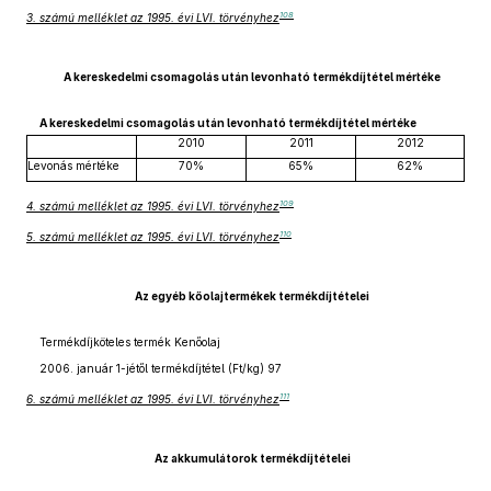
108
3. számú melléklet az 1995. évi LVI. törvényhez
A kereskedelmi csomagolás után levonható termékdíjtétel mértéke
A kereskedelmi csomagolás után levonható termékdíjtétel mértéke
2010
2011
2012
Levonás mértéke
70%
65%
62%
109
4. számú melléklet az 1995. évi LVI. törvényhez
110
5. számú melléklet az 1995. évi LVI. törvényhez
Az egyéb kőolajtermékek termékdíjtételei
Termékdíjköteles termék Kenőolaj
2006. január 1-jétől termékdíjtétel (Ft/kg) 97
111
6. számú melléklet az 1995. évi LVI. törvényhez
Az akkumulátorok termékdíjtételei