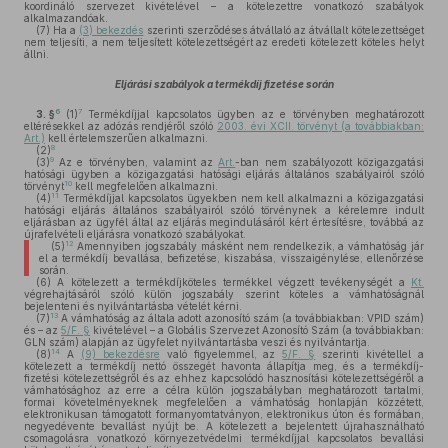
koordináló szervezet kivételével – a kötelezettre vonatkozó szabályok
alkalmazandóak.
(7)
Ha a
(3) bekezdés
szerinti szerződéses átvállaló az átvállalt kötelezettséget
nem teljesíti, a nem teljesített kötelezettségért az eredeti kötelezett köteles helyt
állni.
Eljárási szabályok a termékdíj fizetése során
6
7
3. §
(1)
Termékdíjjal kapcsolatos ügyben az e törvényben meghatározott
eltérésekkel az adózás rendjéről szóló
2003. évi XCII. törvényt (a továbbiakban:
Art.)
kell értelemszerűen alkalmazni.
8
(2)
9
(3)
Az e törvényben, valamint az
Art.
-ban nem szabályozott közigazgatási
hatósági ügyben a közigazgatási hatósági eljárás általános szabályairól szóló
10
törvényt
kell megfelelően alkalmazni.
11
(4)
Termékdíjjal kapcsolatos ügyekben nem kell alkalmazni a közigazgatási
hatósági eljárás általános szabályairól szóló törvénynek a kérelemre indult
eljárásban az ügyfél által az eljárás megindulásáról kért értesítésre, továbbá az
újrafelvételi eljárásra vonatkozó szabályokat.
12
(5)
Amennyiben jogszabály másként nem rendelkezik, a vámhatóság jár
el a termékdíj bevallása, befizetése, kiszabása, visszaigénylése, ellenőrzése
során.
(6)
A kötelezett a termékdíjköteles termékkel végzett tevékenységét a
Kt.
végrehajtásáról szóló külön jogszabály szerint köteles a vámhatóságnál
bejelenteni és nyilvántartásba vételét kérni.
13
(7)
A vámhatóság az általa adott azonosító szám (a továbbiakban: VPID szám)
és – az
5/F. §
kivételével – a Globális Szervezet Azonosító Szám (a továbbiakban:
GLN szám) alapján az ügyfelet nyilvántartásba veszi és nyilvántartja.
14
(8)
A
(9) bekezdésre
való figyelemmel, az
5/F. §
szerinti kivétellel a
kötelezett a termékdíj nettó összegét havonta állapítja meg, és a termékdíj-
fizetési kötelezettségről és az ehhez kapcsolódó hasznosítási kötelezettségéről a
vámhatósághoz az erre a célra külön jogszabályban meghatározott tartalmi,
formai követelményeknek megfelelően a vámhatóság honlapján közzétett,
elektronikusan támogatott formanyomtatványon, elektronikus úton és formában,
negyedévente bevallást nyújt be. A kötelezett a bejelentett újrahasználható
csomagolásra vonatkozó környezetvédelmi termékdíjjal kapcsolatos bevallási