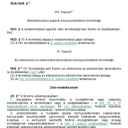
94
19/A–19/B. §
95
VIII. Fejezet
Reklámhordozó papírok környezetvédelmi termékdíja
19/C. §
A reklámhordozó papírok után termékdíjat kell fizetni (a továbbiakban:
Pkt).
19/D. §
(1)
A termékdíj alapja a reklámhordozó papír tömege.
(2)
A Pkt. termékdíjtételeit a
8. számú melléklet
tartalmazza.
IX. Fejezet
Az elektromos és elektronikai berendezés környezetvédelmi termékdíja
96
19/E. §
(1)
Termékdíjat kell fizetni az elektromos és elektronikai berendezés
(a továbbiakban:
Ekt.
) után.
(2)
A termékdíj alapja az elektromos és elektronikai berendezés tömege.
(3)
Az
Ekt. termékdíjtételeit a 9. számú melléklet
tartalmazza.
Záró rendelkezések
97
20. §
E törvény alkalmazásában
1.
anyagában történő hasznosítás:
a hulladéknak vagy valamely
összetevőjének a termelésben vagy a szolgáltatásban – a
Hgt. 18. § (1)
bekezdésének
a)–b)
pontjaiban
és
(2) bekezdésében
felsorolt eljárások
valamelyikének alkalmazásával – történő felhasználása;
2.
ártalmatlanítás:
a hulladék okozta környezetterhelés csökkentése,
környezetet veszélyeztető, szennyező, károsító hatásának megszüntetése,
kizárása – a környezet elemeitől történő elszigeteléssel vagy anyagi
minőségének megváltoztatásával –, a
Hgt. 3. számú mellékletében
felsorolt
eljárások valamelyikének alkalmazásával végzett tevékenység;