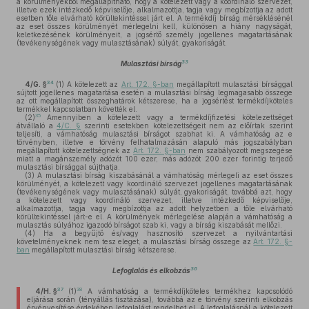
a körülményekből megállapítható, hogy a kötelezett vagy a koordináló szervezet,
illetve ezek intézkedő képviselője, alkalmazottja, tagja vagy megbízottja az adott
esetben tőle elvárható körültekintéssel járt el. A termékdíj bírság mérséklésénél
az eset összes körülményét mérlegelni kell, különösen a hiány nagyságát,
keletkezésének körülményeit, a jogsértő személy jogellenes magatartásának
(tevékenységének vagy mulasztásának) súlyát, gyakoriságát.
33
Mulasztási bírság
34
4/G. §
(1)
A kötelezett az
Art. 172. §-ban
megállapított mulasztási bírsággal
sújtott jogellenes magatartása esetén a mulasztási bírság legmagasabb összege
az ott megállapított összeghatárok kétszerese, ha a jogsértést termékdíjköteles
termékkel kapcsolatban követték el.
35
(2)
Amennyiben a kötelezett vagy a termékdíjfizetési kötelezettséget
átvállaló a
4/C. §
szerinti esetekben kötelezettségeit nem az előírtak szerint
teljesíti, a vámhatóság mulasztási bírságot szabhat ki. A vámhatóság az e
törvényben, illetve e törvény felhatalmazásán alapuló más jogszabályban
megállapított kötelezettségnek az
Art. 172. §-ban
nem szabályozott megszegése
miatt a magánszemély adózót 100 ezer, más adózót 200 ezer forintig terjedő
mulasztási bírsággal sújthatja.
(3)
A mulasztási bírság kiszabásánál a vámhatóság mérlegeli az eset összes
körülményét, a kötelezett vagy koordináló szervezet jogellenes magatartásának
(tevékenységének vagy mulasztásának) súlyát, gyakoriságát, továbbá azt, hogy
a kötelezett vagy koordináló szervezet, illetve intézkedő képviselője,
alkalmazottja, tagja vagy megbízottja az adott helyzetben a tőle elvárható
körültekintéssel járt-e el. A körülmények mérlegelése alapján a vámhatóság a
mulasztás súlyához igazodó bírságot szab ki, vagy a bírság kiszabását mellőzi.
(4)
Ha a begyűjtő és/vagy hasznosító szervezet a nyilvántartási
követelményeknek nem tesz eleget, a mulasztási bírság összege az
Art. 172. §-
ban
megállapított mulasztási bírság kétszerese.
36
Lefoglalás és elkobzás
37
38
4/H. §
(1)
A vámhatóság a termékdíjköteles termékhez kapcsolódó
eljárása során (tényállás tisztázása), továbbá az e törvény szerinti elkobzás
érvényesítése érdekében lefoglalást rendelhet el. A lefoglalásnál a kötelezett