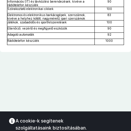
Információs (IT) és távközlési berendezések, kivéve a
90
rádiótelefon készülék
Szórakoztató elektronikai cikkek
100
Elektromos és elektronikus barkácsgépek, szerszámok,
83
kivéve a helyhez kötött, nagyméretű ipari szerszámok
Játékok, szabadidős és sportfelszerelések
100
Ellenőrző, vezérlő és megfigyelő eszközök
90
Adagoló automaták
92
Rádiótelefon készülék
1000
A cookie-k segítenek
szolgáltatásaink biztosításában.