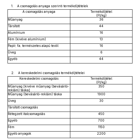
1. A csomagolás anyaga szerinti termékdíjtételek
A csomagolás anyaga
Termékdíjtétel
(Ft/kg)
Műanyag
36
Társított
44
Alumínium
16
Fém (kivéve alumínium)
13
Papír, fa, természetes alapú textil
16
Üveg
6
Egyéb
44
2. A kereskedelmi csomagolás termékdíjtételei
Kereskedelmi csomagolás
Termékdíjtétel
(Ft/kg)
Műanyag [kivéve műanyag (bevásárló-
350
reklám) táska]
Műanyag (bevásárló-reklám) táska
1900
Üveg
30
Társított csomagolás
Rétegzett italcsomagolás
450
Egyéb
700
Fém
1150
Egyéb anyagok
2200