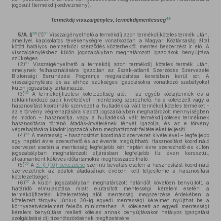
jogosult (termékdíjkedvezmény).
49
Termékdíj visszaigénylés, termékdíjmentesség
50
51
5/A. §
(1)
Visszaigényelhető a termékdíj azon termékdíjköteles termék után,
amellyel kapcsolatos tevékenységre vonatkozóan a Magyar Köztársaság által
kötött hatályos nemzetközi szerződés közterhektől mentes beszerzést ír elő. A
visszaigényléshez külön jogszabályban meghatározott igazolások benyújtása
szükséges.
52
(2)
Visszaigényelhető a termékdíj azon termékdíj köteles termék után,
amelynek felhasználására igazoltan az Észak-atlanti Szerződés Szervezete
Biztonsági Beruházási Programja megvalósítása keretében kerül sor. A
visszaigénylésre és az ahhoz szükséges igazolásokra vonatkozó szabályokat
külön jogszabály tartalmazza.
53
(3)
A termékdíjfizetési kötelezettség alól – az egyéb kőolajtermék és a
reklámhordozó papír kivételével – mentesség szerezhető, ha a kötelezett vagy a
hasznosítást koordináló szervezet a hulladékká vált termékdíjköteles terméket –
az e törvény végrehajtására kiadott jogszabályban meghatározott mennyiségben
és módon – hasznosítja, vagy a hulladékká vált termékdíjköteles terméknek
hasznosításra történő átadás-átvételének tényét igazolja, és az e törvény
végrehajtására kiadott jogszabályban meghatározott feltételeket teljesíti.
54
(4)
A mentesség – hasznosítást koordináló szervezet kivételével – legfeljebb
egy naptári évre szerezhető és az évente megújítható. Hasznosítást koordináló
szervezet esetén a mentesség legfeljebb két naptári évre szerezhető és külön
jogszabályban meghatározott eljárásban legfeljebb tíz éven keresztül,
alkalmanként kétéves időtartamokra meghosszabbítható.
55
(5)
A
3. § (10) bekezdése
szerinti bevallás esetén a hasznosítást koordináló
szervezetnek az adatok átadásának évében kell teljesítenie a hasznosítási
kötelezettséget.
56
(6)
A külön jogszabályban meghatározott határidőt követően benyújtott, a
határidő elmulasztása miatt elutasított mentességi kérelem esetén a
termékdíjfizetési kötelezettség alóli mentesség megszerzése érdekében a
kötelezett tárgyév június 30-ig egyedi mentességi kérelmet nyújthat be a
környezetvédelemért felelős miniszterhez. A kötelezett az egyedi mentességi
kérelem benyújtása mellett köteles annak benyújtásakor hatályos igazgatási
szolgáltatási díj tizenötszörösének megfizetésére.