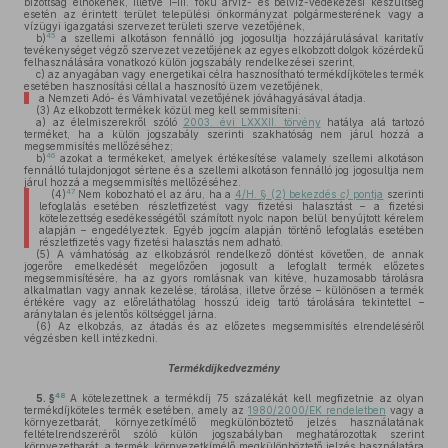
bizottság elnökének, illetve I–III. fokú árvíz- és belvíz-védekezési készültség
esetén az érintett terület települési önkormányzat polgármesterének vagy a
vízügyi igazgatási szervezet területi szerve vezetőjének,
45
b)
a szellemi alkotáson fennálló jog jogosultja hozzájárulásával karitatív
tevékenységet végző szervezet vezetőjének az egyes elkobzott dolgok közérdekű
felhasználására vonatkozó külön jogszabály rendelkezései szerint,
c)
az anyagában vagy energetikai célra hasznosítható termékdíjköteles termék
esetében hasznosítási céllal a hasznosító üzem vezetőjének,
a Nemzeti Adó- és Vámhivatal vezetőjének jóváhagyásával átadja.
(3)
Az elkobzott termékek közül meg kell semmisíteni:
a)
az élelmiszerekről szóló
2003. évi LXXXII. törvény
hatálya alá tartozó
terméket, ha a külön jogszabály szerinti szakhatóság nem járul hozzá a
megsemmisítés mellőzéséhez;
46
b)
azokat a termékeket, amelyek értékesítése valamely szellemi alkotáson
fennálló tulajdonjogot sértene és a szellemi alkotáson fennálló jog jogosultja nem
járul hozzá a megsemmisítés mellőzéséhez.
47
(4)
Nem kobozható el az áru, ha a
4/H. § (2) bekezdés
c)
pontja
szerinti
lefoglalás esetében részletfizetést vagy fizetési halasztást – a fizetési
kötelezettség esedékességétől számított nyolc napon belül benyújtott kérelem
alapján – engedélyeztek. Egyéb jogcím alapján történő lefoglalás esetében
részletfizetés vagy fizetési halasztás nem adható.
(5)
A vámhatóság az elkobzásról rendelkező döntést követően, de annak
jogerőre emelkedését megelőzően jogosult a lefoglalt termék előzetes
megsemmisítésére, ha az gyors romlásnak van kitéve, huzamosabb tárolásra
alkalmatlan vagy annak kezelése, tárolása, illetve őrzése – különösen a termék
értékére vagy az előreláthatólag hosszú ideig tartó tárolására tekintettel –
aránytalan és jelentős költséggel járna.
(6)
Az elkobzás, az átadás és az előzetes megsemmisítés elrendeléséről
végzésben kell intézkedni.
Termékdíjkedvezmény
48
5. §
A kötelezettnek a termékdíj 75 százalékát kell megfizetnie az olyan
termékdíjköteles termék esetében, amely az
1980/2000/EK rendeletben
vagy a
környezetbarát, környezetkímélő megkülönböztető jelzés használatának
feltételrendszeréről szóló külön jogszabályban meghatározottak szerint
környezetbarát, a termék környezetkímélő megkülönböztető jelzés használatára