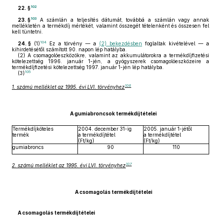
102
22. §
103
23. §
A számlán a teljesítés dátumát, továbbá a számlán vagy annak
mellékletén a termékdíj mértékét, valamint összegét tételenként és összesen fel
kell tüntetni.
104
24. §
(1)
Ez a törvény — a
(2) bekezdésben
foglaltak kivételével — a
kihirdetésétől számított 90. napon lép hatályba.
(2)
A csomagolóeszközökre, valamint az akkumulátorokra a termékdíjfizetési
kötelezettség 1996. január 1-jén, a gyógyszerek csomagolóeszközeire a
termékdíjfizetési kötelezettség 1997. január 1-jén lép hatályba.
105
(3)
106
1. számú melléklet az 1995. évi LVI. törvényhez
A gumiabroncsok termékdíjtételei
Termékdíjköteles
2004. december 31-ig
2005. január 1-jétől
termék
a termékdíjtétel
a termékdíjtétel
(Ft/kg)
(Ft/kg)
gumiabroncs
90
110
107
2. számú melléklet az 1995. évi LVI. törvényhez
A csomagolás termékdíjtételei
A csomagolás termékdíjtételei