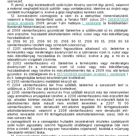
szervezet;
11.
jármű:
a légi közlekedésről szóló külön törvény szerinti légi jármű, valamint
a motorral meghajtott közúti szállító- vagy vontatóeszköz, ideértve az önjáró vagy
vontatott munkagépet is, kivéve a gépi meghajtású kerekes szék;
12.
kereskedelmi csomagolás:
a vám- és a statisztikai nómenklatúráról,
valamint a Közös Vámtarifáról szóló, a Tanács 1987. július 23-i
2658/87/EGK
tanácsi rendelete
2009. január 1-jén hatályos
I. melléklete
(a továbbiakban:
Kombinált Nómenklatúra) szerinti
a)
2009 vámtarifaszámú gyümölcslé (beleértve a szőlőmustot is) és zöldséglé,
nem erjesztve, hozzáadott alkoholtartalom nélkül, cukor vagy más édesítőanyag
hozzáadásával is,
b)
2106 90 20, 2106 90 30, 2106 90 51, 2106 90 55, 2106 90 59
vámtarifaszámú ízesített vagy színezett cukorszirup,
c)
2201 vámtarifaszámú (emberi fogyasztásra alkalmas) víz, beleértve a
természetes vagy mesterséges ásványvizet és a szénsavas vizet is, cukor vagy
más édesítőanyag hozzáadása és ízesítés nélkül, kivéve a jég, a hó és a
laboratóriumi vizsgálati vízminta,
d)
2202 vámtarifaszámú víz (beleértve a természetes vagy mesterséges
ásványvizet és a szénsavas vizet is) cukor vagy más édesítőanyag
hozzáadásával vagy ízesítve és más alkoholmentes ital, a 2009 vtsz. alá tartozó
gyümölcs- és zöldséglevek és a
657/2008/EK bizottsági rendelet I. melléklete
I.
és II. kategóriájába tartozó készítmények kivételével,
e)
2203 vámtarifaszámú malátából készült sör,
f)
2204 vámtarifaszámú bor friss szőlőből, beleértve a szeszezett bort is;
szőlőmust, a 2009 vtsz. alá tartozó kivételével,
g)
2205 vámtarifaszámú vermut és friss szőlőből készült más bor növényekkel
vagy aromatikus anyagokkal ízesítve, a 2206 vámtarifaszámú más erjesztett ital
(pl.: almabor, körtebor, mézbor); erjesztett italok keverékei, és erjesztett italok és
alkoholmentes italok másutt nem említett keverékei, a 2207 10 00
vámtarifaszámú nem denaturált etil-alkohol legalább 80 térfogatszázalék
alkoholtartalommal, valamint a 2208 vámtarifaszámú nem denaturált etil-
alkohol, kevesebb mint 80 térfogatszázalék alkoholtartalommal; szesz, likőr és
más szeszes ital,
a csomagolásról és a csomagolási hulladék kezelésének részletes szabályairól
szóló külön jogszabály szerinti fogyasztói (elsődleges) csomagolása (ide nem
értve a címkét, kupakot és egyszer használatos ivópoharat), továbbá a műanyag
(bevásárló-reklám) táska;