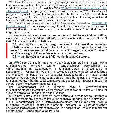
22.
termelői szerveződés:
a mezőgazdasági piacok közös szervezésének
létrehozásáról, valamint egyes mezőgazdasági termékekre vonatkozó egyedi
rendelkezésekről szóló 2007. október 22-i
1234/2007/EK tanácsi rendelet 122.
cikkének
a)
pont
(iii) pontjában meghatározott, valamint a 122. cikk
b)
és
c)
pontjában foglaltak szerint létrejött, és a 125. b, 125. c, és 125. e, cikkében
meghatározott feltételekkel elismert szervezet, valamint az agrárpolitikáért
felelős miniszter által jogerősen elismert termelői csoport;
23.
termelői szerveződésen keresztüli forgalomba hozatal:
a
73/2009/EK
tanácsi rendelet
szerinti mezőgazdasági termelő és a termelői szerveződés között
kötött értékesítési szerződés alapján, a termelői szerveződés által végzett
forgalomba hozatal;
24.
újrahasználat:
a terméknek az eredeti célra történő ismételt felhasználása,
mely során a többször felhasználható, újratölthető termék a forgási ciklusból
történő kilépésekor válik hulladékká;
25.
visszagyűjtés:
használt vagy hulladékká vált termék – veszélyes
hulladék esetén a veszélyes hulladékokra vonatkozó jogszabály szerinti –
termelőtől, kereskedőtől, a lakosságtól, valamint egyéb szervezettől történő
begyűjtése vagy szállítása előkezelésre vagy hasznosításra,
100
26.
vámhatóság: a Nemzeti Adó- és Vámhivatal vámszerve,
101
21. §
(1)
Felhatalmazást kap a környezetvédelemért felelős miniszter, hogy a
termékdíjköteles termékek körének lehatárolásáról, besorolásáról és
vámtarifaszámainak közzétételéről, a termékdíjfizetés, a bírságfizetés, a
kedvezmény nyújtásának, valamint a szolgáltatás-megrendelés teljesítésének
ellenőrzéséről, a bejelentési és bevallási kötelezettségről, a nyilvántartási
követelményekről, valamint az ezek alapjául szolgáló adatok ellenőrzéséről, a
termékdíj felhasználásáról szóló szabályokat az adópolitikáért felelős miniszterrel
egyetértésben rendeletben állapítsa meg.
(2)
Felhatalmazást kap a Kormány, hogy a környezetvédelmi
termékdíjmentesség mértékét és a mentesség megadásának feltételeit, valamint
a levonás szabályait rendeletben állapítsa meg.
(3)
Felhatalmazást kap a Kormány, hogy a termékdíj átvállalásának, továbbá a
termékdíj visszaigénylésének feltételeit és szabályait rendeletben állapítsa meg.
(4)
Felhatalmazást kap a környezetvédelemért felelős miniszter, hogy a
különböző hatóságok adatszolgáltatásának módjáról, a visszaigényléshez
szükséges igazolásokról szóló szabályokat – az adópolitikáért felelős miniszterrel
egyetértésben – rendeletben állapítsa meg.