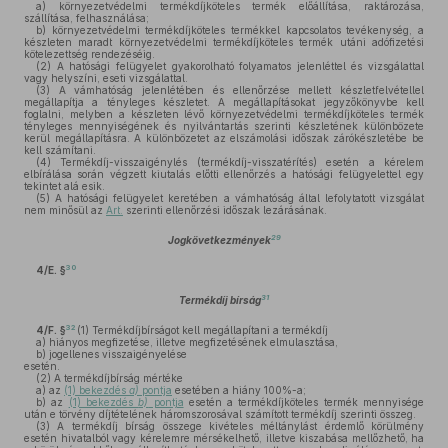
a)
környezetvédelmi termékdíjköteles termék előállítása, raktározása,
szállítása, felhasználása;
b)
környezetvédelmi termékdíjköteles termékkel kapcsolatos tevékenység, a
készleten maradt környezetvédelmi termékdíjköteles termék utáni adófizetési
kötelezettség rendezéséig.
(2)
A hatósági felügyelet gyakorolható folyamatos jelenléttel és vizsgálattal
vagy helyszíni, eseti vizsgálattal.
(3)
A vámhatóság jelenlétében és ellenőrzése mellett készletfelvétellel
megállapítja a tényleges készletet. A megállapításokat jegyzőkönyvbe kell
foglalni, melyben a készleten lévő környezetvédelmi termékdíjköteles termék
tényleges mennyiségének és nyilvántartás szerinti készletének különbözete
kerül megállapításra. A különbözetet az elszámolási időszak zárókészletébe be
kell számítani.
(4)
Termékdíj-visszaigénylés (termékdíj-visszatérítés) esetén a kérelem
elbírálása során végzett kiutalás előtti ellenőrzés a hatósági felügyelettel egy
tekintet alá esik.
(5)
A hatósági felügyelet keretében a vámhatóság által lefolytatott vizsgálat
nem minősül az
Art.
szerinti ellenőrzési időszak lezárásának.
29
Jogkövetkezmények
30
4/E. §
31
Termékdíj bírság
32
4/F. §
(1)
Termékdíjbírságot kell megállapítani a termékdíj
a)
hiányos megfizetése, illetve megfizetésének elmulasztása,
b)
jogellenes visszaigényelése
esetén.
(2)
A termékdíjbírság mértéke
a)
az
(1) bekezdés
a)
pontja
esetében a hiány 100%-a;
b)
az
(1) bekezdés
b)
pontja
esetén a termékdíjköteles termék mennyisége
után e törvény díjtételének háromszorosával számított termékdíj szerinti összeg.
(3)
A termékdíj bírság összege kivételes méltánylást érdemlő körülmény
esetén hivatalból vagy kérelemre mérsékelhető, illetve kiszabása mellőzhető, ha