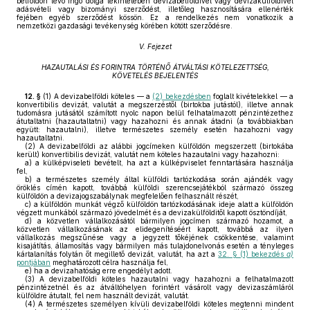
belföldön lévő ingó dolga tekintetében devizabelföldivel vagy devizakülföldivel
adásvételi vagy bizományi szerződést, illetőleg hasznosítására ellenérték
fejében egyéb szerződést kössön. Ez a rendelkezés nem vonatkozik a
nemzetközi gazdasági tevékenység körében kötött szerződésre.
V. Fejezet
HAZAUTALÁSI ÉS FORINTRA TÖRTÉNŐ ÁTVÁLTÁSI KÖTELEZETTSÉG,
KÖVETELÉS BEJELENTÉS
12. §
(1)
A devizabelföldi köteles — a
(2) bekezdésben
foglalt kivételekkel — a
konvertibilis devizát, valutát a megszerzéstől (birtokba jutástól), illetve annak
tudomásra jutásától számított nyolc napon belül felhatalmazott pénzintézethez
átutaltatni (hazautaltatni) vagy hazahozni és annak átadni (a továbbiakban
együtt: hazautalni), illetve természetes személy esetén hazahozni vagy
hazautaltatni.
(2)
A devizabelföldi az alábbi jogcímeken külföldön megszerzett (birtokába
került) konvertibilis devizát, valutát nem köteles hazautalni vagy hazahozni:
a)
a külképviseleti bevételt, ha azt a külképviselet fenntartására használja
fel,
b)
a természetes személy által külföldi tartózkodása során ajándék vagy
öröklés címén kapott, továbbá külföldi szerencsejátékból származó összeg
külföldön a devizajogszabálynak megfelelően felhasznált részét,
c)
a külföldön munkát végző külföldön tartózkodásának ideje alatt a külföldön
végzett munkából származó jövedelmét és a devizakülfölditől kapott ösztöndíját,
d)
a közvetlen vállalkozásától bármilyen jogcímen származó hozamot, a
közvetlen vállalkozásának az elidegenítéséért kapott, továbbá az ilyen
vállalkozás megszűnése vagy a jegyzett tőkéjének csökkentése, valamint
kisajátítás, államosítás vagy bármilyen más tulajdonelvonás esetén a tényleges
kártalanítás folytán őt megillető devizát, valutát, ha azt a
32. § (1) bekezdés
a)
pontjában
meghatározott célra használja fel,
e)
ha a devizahatóság erre engedélyt adott.
(3)
A devizabelföldi köteles hazautalni vagy hazahozni a felhatalmazott
pénzintézetnél és az átváltóhelyen forintért vásárolt vagy devizaszámláról
külföldre átutalt, fel nem használt devizát, valutát.
(4)
A természetes személyen kívüli devizabelföldi köteles megtenni mindent