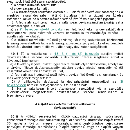
exportszolgáltatásból származó árbevételt,
b)
a devizakülfölditől felvett hitelt,
c)
a devizaszámla kamatát.
(2)
A bizományosi szerződés esetén a külföldről beérkező devizaösszegnek a
megbízó javára devizában történő átutalása iránt a bizományos köteles
intézkedni akkor, ha a devizaszámlán történő jóváírásra a megbízó jogosult.
(3)
A felhatalmazott pénzintézet a vállalkozás devizaszámláján jóváírja azt a
devizaösszeget is, amelyet
a)
az
(1) bekezdés
a)—b)
pontjában
említett jogcímeken a devizakülföldi a
felhatalmazott pénzintézetnél vezetett konvertibilis forintszámlája terhére —
átváltás után — utal át,
b)
a külföldi részvétellel működő gazdasági társaság, szövetkezet, közhasznú
társaság devizakülföldi tagja a társaság, szövetkezet jegyzett tőkéjéhez pénzbeli
hozzájárulásként konvertibilis valutában vagy devizában szolgáltatott.
49. §
(1)
A vállalkozás a
48. § (1) és (2) bekezdés
alapján nyitott
devizaszámlája terhére konvertibilis devizában fizetési megbízást adhat a
következő jogcímeken:
a)
a tevékenységével összefüggésben felmerülő olyan fizetésekre, amelyekre
e törvény, illetve devizajogszabály alapján devizahatósági engedély nélkül
vásárolhat konvertibilis devizát, valutát,
b)
felhatalmazott pénzintézettől felvett devizahitel tőkéjének, kamatának és
más költségének megfizetésére.
(2)
A vállalkozási devizaszámla devizahatósági engedéllyel az
(1)
bekezdésben
nem említett jogcímeken is felhasználható.
(3)
Ha a vállalkozás import bizományosi szerződést köt, a szerződés
ellenértékének megfizetésére devizaszámlája terhére rendelkezhet a
bizományos javára.
A külföldi részvétellel működő vállalkozás
devizaszámlája
50. §
A külföldi részvétellel működő gazdasági társaság, szövetkezet,
közhasznú társaság a devizakülföldi tag által e törvény kihirdetése napját követő
30. napig a fővárosi, megyei bírósághoz, mint cégbírósághoz bejegyzésre
benyújtott társasági szerződésnek (alapító okiratnak) vagy az alapítói vagyon