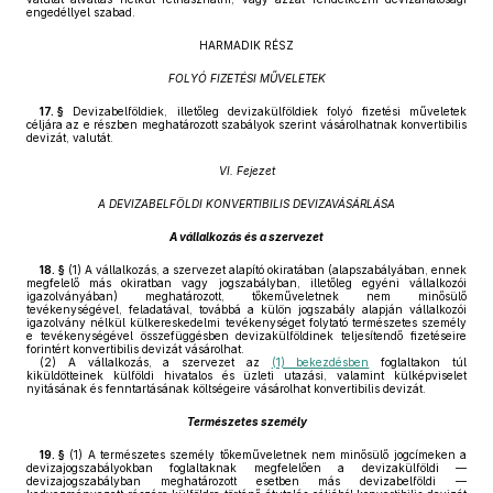
engedéllyel szabad.
HARMADIK RÉSZ
FOLYÓ FIZETÉSI MŰVELETEK
17. §
Devizabelföldiek, illetőleg devizakülföldiek folyó fizetési műveletek
céljára az e részben meghatározott szabályok szerint vásárolhatnak konvertibilis
devizát, valutát.
VI. Fejezet
A DEVIZABELFÖLDI KONVERTIBILIS DEVIZAVÁSÁRLÁSA
A vállalkozás és a szervezet
18. §
(1)
A vállalkozás, a szervezet alapító okiratában (alapszabályában, ennek
megfelelő más okiratban vagy jogszabályban, illetőleg egyéni vállalkozói
igazolványában) meghatározott, tőkeműveletnek nem minősülő
tevékenységével, feladatával, továbbá a külön jogszabály alapján vállalkozói
igazolvány nélkül külkereskedelmi tevékenységet folytató természetes személy
e tevékenységével összefüggésben devizakülföldinek teljesítendő fizetéseire
forintért konvertibilis devizát vásárolhat.
(2)
A vállalkozás, a szervezet az
(1) bekezdésben
foglaltakon túl
kiküldötteinek külföldi hivatalos és üzleti utazási, valamint külképviselet
nyitásának és fenntartásának költségeire vásárolhat konvertibilis devizát.
Természetes személy
19. §
(1)
A természetes személy tőkeműveletnek nem minősülő jogcímeken a
devizajogszabályokban foglaltaknak megfelelően a devizakülföldi —
devizajogszabályban meghatározott esetben más devizabelföldi —