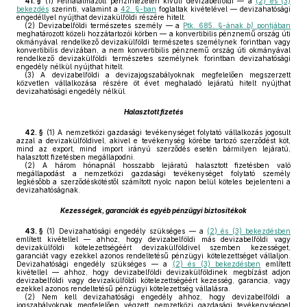
41. §
(1)
Felhatalmazott pénzintézeten kívüli devizabelföldi — a
(2) és (3)
bekezdés
szerinti, valamint a
42. §-ban
foglaltak kivételével — devizahatósági
engedéllyel nyújthat devizakülföldi részére hitelt.
(2)
Devizabelföldi természetes személy — a
Ptk. 685. §-ának
b)
pontjában
meghatározott közeli hozzátartozói körben — a konvertibilis pénznemű ország úti
okmányával rendelkező devizakülföldi természetes személynek forintban vagy
konvertibilis devizában, a nem konvertibilis pénznemű ország úti okmányával
rendelkező devizakülföldi természetes személynek forintban devizahatósági
engedély nélkül nyújthat hitelt.
(3)
A devizabelföldi a devizajogszabályoknak megfelelően megszerzett
közvetlen vállalkozása részére öt évet meghaladó lejáratú hitelt nyújthat
devizahatósági engedély nélkül.
Halasztott fizetés
42. §
(1)
A nemzetközi gazdasági tevékenységet folytató vállalkozás jogosult
azzal a devizakülföldivel, akivel e tevékenység körébe tartozó szerződést köt,
mind az export, mind import irányú szerződés esetén bármilyen lejáratú,
halasztott fizetésben megállapodni.
(2)
A három hónapnál hosszabb lejáratú halasztott fizetésben való
megállapodást a nemzetközi gazdasági tevékenységet folytató személy
legkésőbb a szerződéskötéstől számított nyolc napon belül köteles bejelenteni a
devizahatóságnak.
Kezességek, garanciák és egyéb pénzügyi biztosítékok
43. §
(1)
Devizahatósági engedély szükséges — a
(2) és (3) bekezdésben
említett kivétellel — ahhoz, hogy devizabelföldi más devizabelföldi vagy
devizakülföldi kötelezettségéért devizakülföldivel szemben kezességet,
garanciát vagy ezekkel azonos rendeltetésű pénzügyi kötelezettséget vállaljon.
Devizahatósági engedély szükséges — a
(2) és (3) bekezdésben
említett
kivétellel — ahhoz, hogy devizabelföldi devizakülföldinek megbízást adjon
devizabelföldi vagy devizakülföldi kötelezettségéért kezesség, garancia, vagy
ezekkel azonos rendeltetésű pénzügyi kötelezettség vállalásra.
(2)
Nem kell devizahatósági engedély ahhoz, hogy devizabelföldi a
jogszabályoknak megfelelően végzett nemzetközi gazdasági tevékenységgel