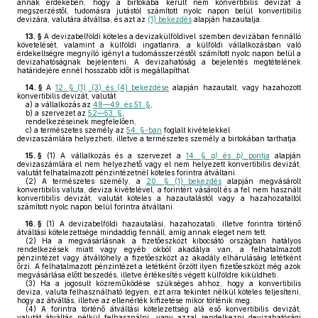
annak érdekében, hogy a birtokába került nem konvertibilis devizát a
megszerzéstől, tudomásra jutástól számított nyolc napon belül konvertibilis
devizára, valutára átváltsa, és azt az
(1) bekezdés
alapján hazautalja.
13. §
A devizabelföldi köteles a devizakülföldivel szemben devizában fennálló
követelését, valamint a külföldi ingatlanra, a külföldi vállalkozásban való
érdekeltségre megnyíló igényt a tudomásszerzéstől számított nyolc napon belül a
devizahatóságnak bejelenteni. A devizahatóság a bejelentés megtételének
határidejére ennél hosszabb időt is megállapíthat.
14. §
A
12. § (1), (3) és (4) bekezdése
alapján hazautalt, vagy hazahozott
konvertibilis devizát, valutát
a)
a vállalkozás az
48—49. és 51. §
,
b)
a szervezet az
52—53. §
,
rendelkezéseinek megfelelően,
c)
a természetes személy az
54. §-ban
foglalt kivételekkel
devizaszámlára helyezheti, illetve a természetes személy a birtokában tarthatja.
15. §
(1)
A vállalkozás és a szervezet a
14. §
a)
és
b)
pontja
alapján
devizaszámlára el nem helyezhető vagy el nem helyezett konvertibilis devizát,
valutát felhatalmazott pénzintézetnél köteles forintra átváltani.
(2)
A természetes személy, a
20. § (1) bekezdés
alapján megvásárolt
konvertibilis valuta, deviza kivételével, a forintért vásárolt és a fel nem használt
konvertibilis devizát, valutát köteles a hazautalástól vagy a hazahozataltól
számított nyolc napon belül forintra átváltani.
16. §
(1)
A devizabelföldi hazautalási, hazahozatali, illetve forintra történő
átváltási kötelezettsége mindaddig fennáll, amíg annak eleget nem tett.
(2)
Ha a megvásárlásnak a fizetőeszközt kibocsátó országban hatályos
rendelkezések miatt vagy egyéb okból akadálya van, a felhatalmazott
pénzintézet vagy átváltóhely a fizetőeszközt az akadály elhárulásáig letétként
őrzi. A felhatalmazott pénzintézet a letétként őrzött ilyen fizetőeszközt még azok
megvásárlása előtt beszedés, illetve értékesítés végett külföldre kiküldheti.
(3)
Ha a jogosult közreműködése szükséges ahhoz, hogy a konvertibilis
deviza, valuta felhasználható legyen, ezt arra tekintet nélkül köteles teljesíteni,
hogy az átváltás, illetve az ellenérték kifizetése mikor történik meg.
(4)
A forintra történő átváltási kötelezettség alá eső konvertibilis devizát,
valutát átváltás nélkül felhasználni, vagy azzal rendelkezni devizahatósági