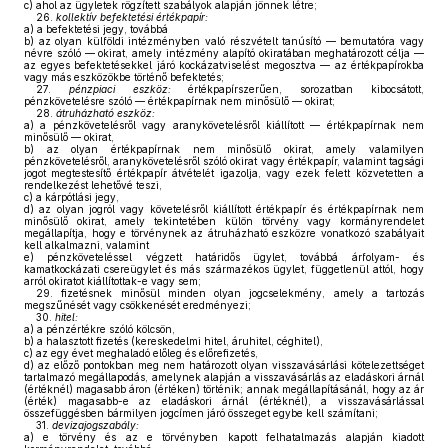
c)
ahol az ügyletek rögzített szabályok alapján jönnek létre;
26.
kollektív befektetési értékpapír:
a)
a befektetési jegy, továbbá
b)
az olyan külföldi intézményben való részvételt tanúsító — bemutatóra vagy
névre szóló — okirat, amely intézmény alapító okiratában meghatározott célja —
az egyes befektetésekkel járó kockázatviselést megosztva — az értékpapírokba
vagy más eszközökbe történő befektetés;
27.
pénzpiaci eszköz:
értékpapírszerűen, sorozatban kibocsátott,
pénzkövetelésre szóló — értékpapírnak nem minősülő — okirat;
28.
átruházható eszköz:
a)
a pénzkövetelésről vagy aranykövetelésről kiállított — értékpapírnak nem
minősülő — okirat,
b)
az olyan értékpapírnak nem minősülő okirat, amely valamilyen
pénzkövetelésről, aranykövetelésről szóló okirat vagy értékpapír, valamint tagsági
jogot megtestesítő értékpapír átvételét igazolja, vagy ezek felett közvetetten a
rendelkezést lehetővé teszi,
c)
a kárpótlási jegy,
d)
az olyan jogról vagy követelésről kiállított értékpapír és értékpapírnak nem
minősülő okirat, amely tekintetében külön törvény vagy kormányrendelet
megállapítja, hogy e törvénynek az átruházható eszközre vonatkozó szabályait
kell alkalmazni, valamint
e)
pénzköveteléssel végzett határidős ügylet, továbbá árfolyam- és
kamatkockázati csereügylet és más származékos ügylet, függetlenül attól, hogy
arról okiratot kiállítottak-e vagy sem;
29.
fizetésnek minősül minden olyan jogcselekmény, amely a tartozás
megszűnését vagy csökkenését eredményezi;
30.
hitel:
a)
a pénzértékre szóló kölcsön,
b)
a halasztott fizetés (kereskedelmi hitel, áruhitel, céghitel),
c)
az egy évet meghaladó előleg és előrefizetés,
d)
az előző pontokban meg nem határozott olyan visszavásárlási kötelezettséget
tartalmazó megállapodás, amelynek alapján a visszavásárlás az eladáskori árnál
(értéknél) magasabb áron (értéken) történik; annak megállapításánál, hogy az ár
(érték) magasabb-e az eladáskori árnál (értéknél), a visszavásárlással
összefüggésben bármilyen jogcímen járó összeget egybe kell számítani;
31.
devizajogszabály:
a)
e törvény és az e törvényben kapott felhatalmazás alapján kiadott