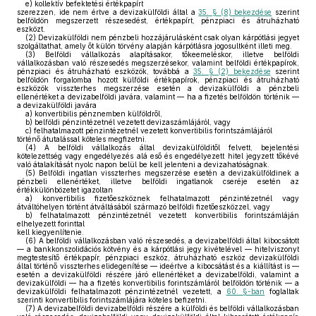
e)
kollektív befektetési értékpapírt
szerezzen, ide nem értve a devizakülföldi által a
35. § (8) bekezdése
szerint
belföldön megszerzett részesedést, értékpapírt, pénzpiaci és átruházható
eszközt.
(2)
Devizakülföldi nem pénzbeli hozzájárulásként csak olyan kárpótlási jegyet
szolgáltathat, amely őt külön törvény alapján kárpótlásra jogosultként illeti meg.
(3)
Belföldi vállalkozás alapításakor, tőkeemeléskor, illetve belföldi
vállalkozásban való részesedés megszerzésekor, valamint belföldi értékpapírok,
pénzpiaci és átruházható eszközök, továbbá a
35. § (2) bekezdése
szerint
belföldön forgalomba hozott külföldi értékpapírok, pénzpiaci és átruházható
eszközök visszterhes megszerzése esetén a devizakülföldi a pénzbeli
ellenértéket a devizabelföldi javára, valamint — ha a fizetés belföldön történik —
a devizakülföldi javára
a)
konvertibilis pénznemben külföldről,
b)
belföldi pénzintézetnél vezetett devizaszámlájáról, vagy
c)
felhatalmazott pénzintézetnél vezetett konvertibilis forintszámlájáról
történő átutalással köteles megfizetni.
(4)
A belföldi vállalkozás által devizakülfölditől felvett, bejelentési
kötelezettség vagy engedélyezés alá eső és engedélyezett hitel jegyzett tőkévé
való átalakítását nyolc napon belül be kell jelenteni a devizahatóságnak.
(5)
Belföldi ingatlan visszterhes megszerzése esetén a devizakülföldinek a
pénzbeli ellenértéket, illetve belföldi ingatlanok cseréje esetén az
értékkülönbözetet igazoltan
a)
konvertibilis fizetőeszköznek felhatalmazott pénzintézetnél vagy
átváltóhelyen történt átváltásából származó belföldi fizetőeszközzel, vagy
b)
felhatalmazott pénzintézetnél vezetett konvertibilis forintszámláján
elhelyezett forinttal
kell kiegyenlítenie.
(6)
A belföldi vállalkozásban való részesedés, a devizabelföldi által kibocsátott
— a bankkonszolidációs kötvény és a kárpótlási jegy kivételével — hitelviszonyt
megtestesítő értékpapír, pénzpiaci eszköz, átruházható eszköz devizakülföldi
által történő visszterhes elidegenítése — ideértve a kibocsátást és a kiállítást is —
esetén a devizakülföldi részére járó ellenértéket a devizabelföldi, valamint a
devizakülföldi — ha a fizetés konvertibilis forintszámláról belföldön történik — a
devizakülföldi felhatalmazott pénzintézetnél vezetett, a
60. §-ban
foglaltak
szerinti konvertibilis forintszámlájára köteles befizetni.
(7)
A devizabelföldi devizabelföldi részére a külföldi és belföldi vállalkozásban