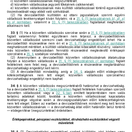
c)
közvetlen vállalkozásának megszüntetését,
d)
közvetlen vállalkozása jegyzett tőkéjének csökkenését,
e)
közvetlen vállalkozásának más külföldi vállalkozással történő egyesülését,
összeolvadását vagy abból való szétválását.
(2)
Ha devizabelföldi külföldön az ottani jogszabályok szerinti egyéni
vállalkozói tevékenységet kíván folytatni, rá a
31. § (1) bekezdésének
b), d),
e)
és
g)
pontjában
, valamint a
33. § (1) bekezdésében
foglaltakat megfelelően
alkalmazni kell.
33. §
(1)
Ha a közvetlen vállalkozás szerzése során a
31. § (1) bekezdésében
foglalt valamennyi feltétel együttesen nem teljesül, a devizabelföldinek
közvetlen vállalkozást szerezni csak devizahatósági engedéllyel lehet. Ha a
devizabelföldi részesedése nem éri el a
31. § (1) bekezdésének
a)
pontjában
meghatározott mértéket, a külföldi vállalkozás által kibocsátott részvény, valamint
más közvetlen vállalkozásban fennálló részesedést megtestesítő értékpapír
szerzésére a
35. §
szabályai vonatkoznak.
(2)
Amennyiben a devizabelföldi közvetlen vállalkozásának átalakulása
folytán a közvetlen vállalkozás a
31. § (1) bekezdésének
c)
pontjában
foglalt
feltételnek nem felel meg, a devizabelföldinek a részesedése megtartásához
devizahatósági engedélyt kell kérni.
(3)
A devizabelföldi mindaddig, amíg a
34. §
alapján előírt elidegenítési
kötelezettségének nem tett eleget, közvetlen vállalkozás szerzéséhez
devizahatósági engedélyt nem kaphat.
34. §
A közvetlen vállalkozás megszüntetéséről határozhat a devizahatóság,
ha a devizabelföldi a
31. § (1) bekezdésében
foglalt feltételek hiányában szerzett
közvetlen vállalkozást, vagy a
32. §-ban
említett bejelentésben nem valós
tartalmú adatokat közölt, továbbá a közvetlen vállalkozással kapcsolatos
tevékenysége végzése során a devizajogszabályban előírt kötelezettségének
nem tett eleget. Ebben az esetben a devizabelföldinek mindent meg kell tennie
közvetlen vállalkozásának — a devizahatóság által előírt határidőn belül történő
— elidegenítése (megszüntetése) érdekében.
Értékpapírokkal, pénzpiaci eszközökkel, átruházható eszközökkel végzett
műveletek
35. §
(1)
Devizahatósági engedéllyel szabad külföldön zárt körben vagy