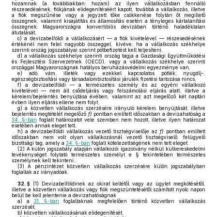
hozamnak (a továbbiakban: hozam) az ilyen vállalkozásban fennálló
részesedésének, fiókjának elidegenítéséért kapott, továbbá a vállalkozás, illetve
a fiók megszűnése vagy a jegyzett tőke csökkenése folytán őt megillető
összegnek, valamint kisajátítás és államosítás esetén a tényleges kártalanítási
összegnek Magyarországra konvertibilis devizában történő haladéktalan
átutalását,
c)
a devizabelföldi a vállalkozásért — a fiók kivételével — részesedésének
értékénél nem felel nagyobb összeggel, kivéve, ha a vállalkozás székhelye
szerinti ország jogszabályai szerint pótbefizetést kell teljesíteni,
d)
a vállalkozás székhelye szerinti ország tagja a Gazdasági Együttműködési
és Fejlesztési Szervezetnek (OECD), vagy a vállalkozás székhelye szerinti
országgal Magyarországnak hatályos beruházásvédelmi egyezménye van,
e)
adó, vám, illeték vagy ezekkel kapcsolatos pótlék, nyugdíj-,
egészségbiztosítási vagy társadalombiztosítási járulék fizetési tartozása nincs,
f)
a devizabelföldi — a természetes személy és az egyéni vállalkozó
kivételével — nem áll csődeljárás vagy felszámolási eljárás alatt, illetve a
kérelem/bejelentés benyújtása évében, valamint az azt megelőző két naptári
évben ilyen eljárás ellene nem folyt,
g)
a közvetlen vállalkozás szerzésére irányuló kérelem benyújtását, illetve
bejelentés megtételét megelőző
f)
pontban említett időszakban a devizahatóság a
34. §-ban
foglalt határozatot vele szemben nem hozott, illetve ilyen határozat
esetében annak eleget tett,
h)
a devizabelföldi vállalkozás vezető tisztségviselője az
f)
pontban említett
időszakban nem volt olyan vállalkozásnál vezető tisztségviselő, felügyelő
bizottsági tag, amely a
34. §-ban
foglalt kötelezettségének nem tett eleget.
(2)
A külön jogszabály alapján vállalkozói igazolvány nélkül külkereskedelmi
tevékenységet folytató természetes személyt e § tekintetében természetes
személynek kell tekinteni.
(3)
A pénzintézet közvetlen vállalkozás szerzésére külön jogszabályban
foglaltak az irányadóak.
32. §
(1)
Devizabelföldinek az okirat keltétől vagy az ügylet megkötésétől,
illetve a közvetlen vállalkozás vagy fiók megszüntetésétől számított nyolc napon
belül be kell jelentenie a devizahatóságnak
a)
a
31. §-ban
foglaltaknak megfelelően történő közvetlen vállalkozás
szerzését,
b)
közvetlen vállalkozásának elidegenítését,