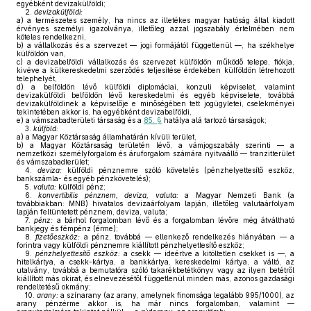
egyébként devizakülföldi;
2.
devizakülföldi:
a)
a természetes személy, ha nincs az illetékes magyar hatóság által kiadott
érvényes személyi igazolványa, illetőleg azzal jogszabály értelmében nem
köteles rendelkezni,
b)
a vállalkozás és a szervezet — jogi formájától függetlenül —, ha székhelye
külföldön van,
c)
a devizabelföldi vállalkozás és szervezet külföldön működő telepe, fiókja,
kivéve a külkereskedelmi szerződés teljesítése érdekében külföldön létrehozott
telephelyét,
d)
a belföldön lévő külföldi diplomáciai, konzuli képviselet, valamint
devizakülföldi belföldön lévő kereskedelmi és egyéb képviselete, továbbá
devizakülföldinek a képviselője e minőségében tett jogügyletei, cselekményei
tekintetében akkor is, ha egyébként devizabelföldi,
e)
a vámszabadterületi társaság és a
85. §
hatálya alá tartozó társaságok;
3.
külföld:
a)
a Magyar Köztársaság államhatárán kívüli terület,
b)
a Magyar Köztársaság területén lévő, a vámjogszabály szerinti — a
nemzetközi személyforgalom és áruforgalom számára nyitvaálló — tranzitterület
és vámszabadterület;
4.
deviza:
külföldi pénznemre szóló követelés (pénzhelyettesítő eszköz,
bankszámla- és egyéb pénzkövetelés);
5.
valuta:
külföldi pénz;
6.
konvertibilis pénznem, deviza, valuta:
a Magyar Nemzeti Bank (a
továbbiakban: MNB) hivatalos devizaárfolyam lapján, illetőleg valutaárfolyam
lapján feltüntetett pénznem, deviza, valuta;
7.
pénz:
a bárhol forgalomban lévő és a forgalomban lévőre még átváltható
bankjegy és fémpénz (érme);
8.
fizetőeszköz:
a pénz, továbbá — ellenkező rendelkezés hiányában — a
forintra vagy külföldi pénznemre kiállított pénzhelyettesítő eszköz;
9.
pénzhelyettesítő eszköz:
a csekk — ideértve a kitöltetlen csekket is —, a
hitelkártya, a csekk-kártya, a bankkártya, kereskedelmi kártya, a váltó, az
utalvány, továbbá a bemutatóra szóló takarékbetétkönyv vagy az ilyen betétről
kiállított más okirat, és elnevezésétől függetlenül minden más, azonos gazdasági
rendeltetésű okmány;
10.
arany:
a színarany (az arany, amelynek finomsága legalább 995/1000), az
arany pénzérme akkor is, ha már nincs forgalomban, valamint —