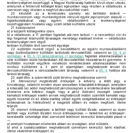
tevékenységével összefüggő, a Magyar Köztársaság határán kívüli olyan utazás,
amelynek a felmerülő költségét teljes egészében vagy részben a vállalkozás, a
szervezet vagy részben a meghívó devizakülföldi viseli;
20.
kiküldött:
az a természetes személy, aki belföldön történő —
munkaviszonyon vagy munkavégzésre irányuló egyéb jogviszonyon alapuló —
foglalkoztatásával vagy egyéni vállalkozóként a tevékenységével
összefüggésben hivatalos vagy üzleti célból külföldre utazik;
21.
külképviselet:
a)
a központi költségvetési szerv,
b)
a vállalkozás, a 17. pontban foglaltak alá nem tartozó — a nemzetközi vízi és
légi forgalmat lebonyolító társaságok menetjegy eladásait kivéve — vállalkozási
tevékenységet nem végző
tartósan külföldön lévő szervezeti egysége;
22.
külföldön munkát végző:
a kiküldöttként, az egyéni munkavállalóként
vagy ösztöndíjasként külföldön tartózkodó devizabelföldi, valamint az
56. §
a)
pontjában
, a
65. § (2) bekezdésének
c)
pontjában
foglaltak alkalmazásában a
vele külföldön közös háztartásban élő devizabelföldi házastársa és gyermeke. A
külföldön munkát végzőkre vonatkozó rendelkezések alkalmazásában nem
minősül külföldnek a 3. pont
b)
alpontjában meghatározott terület és
devizakülföldinek a vámszabadterületi társaság, valamint a
85. §
hatálya alá
tartozó társaság;
23.
saját tőke:
a számvitelről szóló törvény meghatározása szerint;
24.
hitelviszonyt megtestesítő értékpapír:
a kötvény, a letéti jegy, a
kincstárjegy, valamint minden olyan sorozatban kibocsátott értékpapír, amelyben
a kibocsátó (az adós) meghatározott pénzösszegnek a rendelkezésére bocsátását
elismerve arra kötelezi magát, hogy a pénz (kölcsön) összegét, valamint
kamatozó értékpapír esetén annak meghatározott módon számított kamatát vagy
egyéb hozamát és az általa esetleg vállalt egyéb szolgáltatásokat az értékpapír
birtokosának (a hitelezőnek) a megjelölt időben és módon megfizeti, illetve
teljesíti;
25.
elismert értékpapírpiac:
a belföldi vagy külföldi tőzsde, valamint az olyan
belföldi vagy külföldi tőzsdén kívüli értékpapírpiac — beleértve az értékpapír-
kereskedők szövetsége által szervezett telefonon keresztül lebonyolódó piacot is
—,
a)
amelyet hivatalosan elismertek abban az országban, ahol működik,
b)
ahol a szabályzatában meghatározott személyen keresztül bárki eladhat,
illetve vásárolhat értékpapírt, és