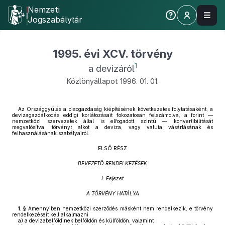
Nemzeti
Jogszabálytár
1995. évi XCV. törvény
1
a devizáról
Közlönyállapot 1996. 01. 01.
Az Országgyűlés a piacgazdaság kiépítésének következetes folytatásaként, a
devizagazdálkodás eddigi korlátozásait fokozatosan felszámolva, a forint —
nemzetközi szervezetek által is elfogadott szintű — konvertibilitását
megvalósítva, törvényt alkot a deviza, vagy valuta vásárlásának és
felhasználásának szabályairól.
ELSŐ RÉSZ
BEVEZETŐ RENDELKEZÉSEK
I. Fejezet
A TÖRVÉNY HATÁLYA
1. §
Amennyiben nemzetközi szerződés másként nem rendelkezik, e törvény
rendelkezéseit kell alkalmazni
a)
a devizabelföldinek belföldön és külföldön, valamint