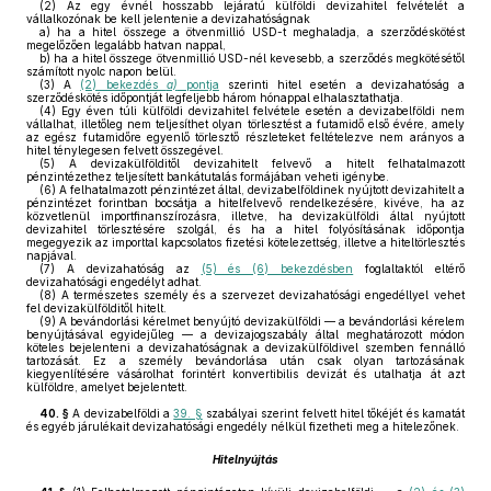
(2)
Az egy évnél hosszabb lejáratú külföldi devizahitel felvételét a
vállalkozónak be kell jelentenie a devizahatóságnak
a)
ha a hitel összege a ötvenmillió USD-t meghaladja, a szerződéskötést
megelőzően legalább hatvan nappal,
b)
ha a hitel összege ötvenmillió USD-nél kevesebb, a szerződés megkötésétől
számított nyolc napon belül.
(3)
A
(2) bekezdés
a)
pontja
szerinti hitel esetén a devizahatóság a
szerződéskötés időpontját legfeljebb három hónappal elhalasztathatja.
(4)
Egy éven túli külföldi devizahitel felvétele esetén a devizabelföldi nem
vállalhat, illetőleg nem teljesíthet olyan törlesztést a futamidő első évére, amely
az egész futamidőre egyenlő törlesztő részleteket feltételezve nem arányos a
hitel ténylegesen felvett összegével.
(5)
A devizakülfölditől devizahitelt felvevő a hitelt felhatalmazott
pénzintézethez teljesített bankátutalás formájában veheti igénybe.
(6)
A felhatalmazott pénzintézet által, devizabelföldinek nyújtott devizahitelt a
pénzintézet forintban bocsátja a hitelfelvevő rendelkezésére, kivéve, ha az
közvetlenül importfinanszírozásra, illetve, ha devizakülföldi által nyújtott
devizahitel törlesztésére szolgál, és ha a hitel folyósításának időpontja
megegyezik az importtal kapcsolatos fizetési kötelezettség, illetve a hiteltörlesztés
napjával.
(7)
A devizahatóság az
(5) és (6) bekezdésben
foglaltaktól eltérő
devizahatósági engedélyt adhat.
(8)
A természetes személy és a szervezet devizahatósági engedéllyel vehet
fel devizakülfölditől hitelt.
(9)
A bevándorlási kérelmet benyújtó devizakülföldi — a bevándorlási kérelem
benyújtásával egyidejűleg — a devizajogszabály által meghatározott módon
köteles bejelenteni a devizahatóságnak a devizakülföldivel szemben fennálló
tartozását. Ez a személy bevándorlása után csak olyan tartozásának
kiegyenlítésére vásárolhat forintért konvertibilis devizát és utalhatja át azt
külföldre, amelyet bejelentett.
40. §
A devizabelföldi a
39. §
szabályai szerint felvett hitel tőkéjét és kamatát
és egyéb járulékait devizahatósági engedély nélkül fizetheti meg a hitelezőnek.
Hitelnyújtás