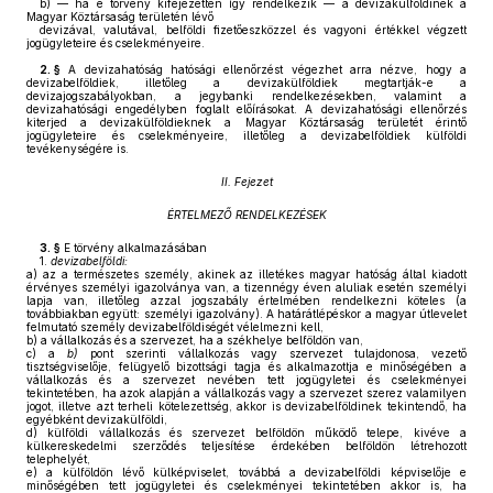
b)
— ha e törvény kifejezetten így rendelkezik — a devizakülföldinek a
Magyar Köztársaság területén lévő
devizával, valutával, belföldi fizetőeszközzel és vagyoni értékkel végzett
jogügyleteire és cselekményeire.
2. §
A devizahatóság hatósági ellenőrzést végezhet arra nézve, hogy a
devizabelföldiek, illetőleg a devizakülföldiek megtartják-e a
devizajogszabályokban, a jegybanki rendelkezésekben, valamint a
devizahatósági engedélyben foglalt előírásokat. A devizahatósági ellenőrzés
kiterjed a devizakülföldieknek a Magyar Köztársaság területét érintő
jogügyleteire és cselekményeire, illetőleg a devizabelföldiek külföldi
tevékenységére is.
II. Fejezet
ÉRTELMEZŐ RENDELKEZÉSEK
3. §
E törvény alkalmazásában
1.
devizabelföldi:
a)
az a természetes személy, akinek az illetékes magyar hatóság által kiadott
érvényes személyi igazolványa van, a tizennégy éven aluliak esetén személyi
lapja van, illetőleg azzal jogszabály értelmében rendelkezni köteles (a
továbbiakban együtt: személyi igazolvány). A határátlépéskor a magyar útlevelet
felmutató személy devizabelföldiségét vélelmezni kell,
b)
a vállalkozás és a szervezet, ha a székhelye belföldön van,
c)
a
b)
pont szerinti vállalkozás vagy szervezet tulajdonosa, vezető
tisztségviselője, felügyelő bizottsági tagja és alkalmazottja e minőségében a
vállalkozás és a szervezet nevében tett jogügyletei és cselekményei
tekintetében, ha azok alapján a vállalkozás vagy a szervezet szerez valamilyen
jogot, illetve azt terheli kötelezettség, akkor is devizabelföldinek tekintendő, ha
egyébként devizakülföldi,
d)
külföldi vállalkozás és szervezet belföldön működő telepe, kivéve a
külkereskedelmi szerződés teljesítése érdekében belföldön létrehozott
telephelyét,
e)
a külföldön lévő külképviselet, továbbá a devizabelföldi képviselője e
minőségében tett jogügyletei és cselekményei tekintetében akkor is, ha