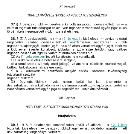
XI. Fejezet
INGATLANMŰVELETEKKEL KAPCSOLATOS SZABÁLYOK
37. §
A devizakülföldi — ideértve a kárpótlásra jogosult devizakülföldit is — a
belföldi ingatlan tulajdonjogát és az ilyen ingatlanra vonatkozó egyéb jogot külön
törvényben megengedett módon szerezheti meg.
38. §
(1)
A devizabelföldinek — a
(2) bekezdés
kivételével — devizahatósági
engedéllyel szabad devizakülfölditől visszterhesen megszerezni külföldi
ingatlan tulajdonjogát, bérleti jogát, használatára vonatkozó egyéb jogot, ideértve
a több évre, évente korlátozott időtartamra szóló előre lekötött vagy változó
ingatlan használati jogot is, valamint külföldön építkeznie.
(2)
Az
(1) bekezdésben
foglalt korlátozás nem vonatkozik
a)
a külképviseletek elhelyezésére szolgáló,
b)
a természetes személy eseti jellegű, valamint a külföldön munkát végző,
külföldi tartózkodásának idejére szóló,
c)
a külkereskedelmi szerződés alapján építési, szerelési tevékenység
folytatását szolgáló
ingatlan bérletére.
(3)
Devizabelföldinek nyolc napon belül be kell jelentenie a
devizahatóságnak a külföldön lévő ingatlanára vonatkozó tulajdonjoga, bérleti és
használatra vonatkozó egyéb joga elidegenítését, illetve átruházását.
XII. Fejezet
HITELEKRE, BIZTOSÍTÉKOKRA VONATKOZÓ SZABÁLYOK
Hitelfelvétel
39. §
(1)
A felhatalmazott pénzintézeten kívüli vállalkozó — a
42. §-ban
foglaltak kivételével — devizakülfölditől egy évnél rövidebb lejáratú hitelt
devizahatósági engedéllyel vehet fel.