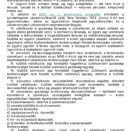
aranytartalmára tekintet nélkül — a rúdarany, az aranytömb;
11.
vagyoni érték:
minden dolog, jog vagy szolgáltatás — ide nem értve a
devizát, valutát és a belföldi fizetőeszközt — melynek pénzben kifejezhető
értéke van;
12.
útiholmi:
az
1964. évi 2. törvényerejű rendelettel
kihirdetett, a
turistaforgalom vámkönnyítéseiről szóló, New Yorkban, 1954. június 4-én kelt
Egyezményben, illetve az Egyezményt kiegészítő jegyzőkönyvben és a
vámtörvényben útiholmiként meghatározott tárgyak;
13.
vállalkozás:
a gazdasági társaság, a szövetkezet, az állami vállalat, az
egyéb állami gazdálkodó szerv, a közhasznú társaság, az egyes jogi személyek
vállalata, a leányvállalat, a vízgazdálkodási társulat, az erdőbirtokossági társulat,
továbbá az egyéni vállalkozó, valamint a külön jogszabály alapján vállalkozói
igazolvány nélkül külkereskedelmi tevékenységet folytató természetes személy,
az egyéni ügyvéd, a társas ügyvédi iroda, a közjegyző, az egyéni szabadalmi
ügyvivő és a szabadalmi ügyvivői iroda;
14.
szervezet:
ha devizajogszabály másként nem rendelkezik, a természetes
személyen, a vállalkozáson és az MNB-n kívüli jogi és nem jogi személy, amely
alapfeladatként vállalkozási tevékenységet nem folytat, ideértve az államot is;
15.
külföldi vállalkozás:
jogi formájától függetlenül üzletszerűen gazdasági
tevékenységet folytató külföldi székhelyű gazdasági egység;
16.
külföldi szervezet:
jogi formájától függetlenül üzletszerű gazdasági
tevékenységet nem folytató külföldi székhelyű egység, ideértve a külföldi
államot is;
17.
közvetlen vállalkozás:
devizabelföldi részvételével alapított, létesített
külföldi vállalkozás, külföldi vállalkozásban való részesedés, továbbá a
devizabelföldi által a helyi jog alapján létrehozott külföldi fiók;
18.
nemzetközi gazdasági tevékenység:
devizakülföldivel — belföldön nem
közvetlenül a személyes szükségletek kielégítése körében — külön
jogszabályban foglaltak figyelembevételével végzett
a)
külkereskedelmi, ideértve a szállítmányozási,
b)
személyszállítási és árufuvarozási,
c)
postai és távközlési,
d)
utazásszervezői és -közvetítői,
e)
művészközvetítői,
f)
hír- és műsorközlő tájékoztató,
g)
biztosítási, biztosításközvetítői, biztosítási szaktanácsadói
tevékenységet;
19.
külföldi hivatalos vagy üzleti utazás:
a vállalkozás, szervezet