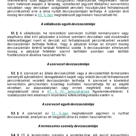
felemeléséről szóló taggyűlési (közgyűlési) határozatnak megfelelően, illetve
ilyen határozat alapján a társaság, szövetkezet jegyzett tőkéjéhez konvertibilis
valutában vagy devizában szolgáltatott pénzbeli hozzájárulást felhatalmazott
pénzintézetnél erre a célra nyitott devizaszámláján tarthatja. A számlán lévő
összeg devizában a
49. §-ban
meghatározott jogcímeken használható fel.
A vállalkozás egyéb devizaszámlája
51. §
A vállalkozás, ha nemzetközi szervezet, külföldi kormányszerv vagy
alapítvány által kiírt pályázaton a kiíróval szembeni devizában való elszámolási
kötelezettséggel nyert el devizát, azt felhatalmazott pénzintézetnél vezetett
devizaszámlán tarthatja feltéve, hogy a pályázat kiírója az elnyert összeg
devizaszámlán történő tartását feltételül szabta. A devizaszámlán elhelyezett
összeg a pályázat feltételei szerint belföldön azonban csak belföldi
fizetőeszközre átváltva használható fel.
A szervezet devizaszámlája
52. §
A szervezet az általa devizakülföldi vagy a devizabelföldi természetes
személytől ajándékként, támogatásként kapott vagy örökölt devizát felhatalmazott
pénzintézetnél vezetett devizaszámlán tarthatja. A szervezet e követelést
konvertibilis pénznemben kizárólag külföldön használhatja fel az alapító
okiratban, az alapszabályban vagy ennek megfelelő más okiratban
meghatározott célra a
47. § (5) bekezdésének
figyelembevételével. E
szabályozást kell alkalmazni közérdekű kötelezettségvállalás esetén is.
A szervezet egyéb devizaszámlája
53. §
A szervezet az
51. §-ban
meghatározott jogcímen is nyithat
devizaszámlát, amelyet az ott megjelölt célra és módon használhat fel.
A természetes személy devizaszámlája
54. §
(1)
A természetes személy a rendelkezése alá került konvertibilis