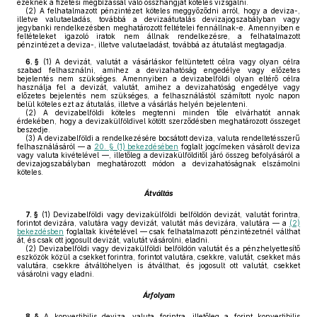
ezeknek a fizetési megbízással való összhangját köteles vizsgálni.
(2)
A felhatalmazott pénzintézet köteles meggyőződni arról, hogy a deviza-,
illetve valutaeladás, továbbá a devizaátutalás devizajogszabályban vagy
jegybanki rendelkezésben meghatározott feltételei fennállnak-e. Amennyiben e
feltételeket igazoló iratok nem állnak rendelkezésre, a felhatalmazott
pénzintézet a deviza-, illetve valutaeladást, továbbá az átutalást megtagadja.
6. §
(1)
A devizát, valutát a vásárláskor feltüntetett célra vagy olyan célra
szabad felhasználni, amihez a devizahatóság engedélye vagy előzetes
bejelentés nem szükséges. Amennyiben a devizabelföldi olyan eltérő célra
használja fel a devizát, valutát, amihez a devizahatóság engedélye vagy
előzetes bejelentés nem szükséges, a felhasználástól számított nyolc napon
belül köteles ezt az átutalás, illetve a vásárlás helyén bejelenteni.
(2)
A devizabelföldi köteles megtenni minden tőle elvárhatót annak
érdekében, hogy a devizakülföldivel kötött szerződésben meghatározott összeget
beszedje.
(3)
A devizabelföldi a rendelkezésére bocsátott deviza, valuta rendeltetésszerű
felhasználásáról — a
20. § (1) bekezdésében
foglalt jogcímeken vásárolt deviza
vagy valuta kivételével —, illetőleg a devizakülfölditől járó összeg befolyásáról a
devizajogszabályban meghatározott módon a devizahatóságnak elszámolni
köteles.
Átváltás
7. §
(1)
Devizabelföldi vagy devizakülföldi belföldön devizát, valutát forintra,
forintot devizára, valutára vagy devizát, valutát más devizára, valutára — a
(2)
bekezdésben
foglaltak kivételével — csak felhatalmazott pénzintézetnél válthat
át, és csak ott jogosult devizát, valutát vásárolni, eladni.
(2)
Devizabelföldi vagy devizakülföldi belföldön valutát és a pénzhelyettesítő
eszközök közül a csekket forintra, forintot valutára, csekkre, valutát, csekket más
valutára, csekkre átváltóhelyen is átválthat, és jogosult ott valutát, csekket
vásárolni vagy eladni.
Árfolyam
8. §
A konvertibilis deviza, valuta forintra, illetőleg a forint konvertibilis