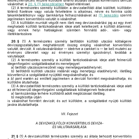
kedvezményezett részére külföldre történő átutalás céljából konvertibilis devizát
vásárolhat, a
20. § (1) bekezdésében
foglalt eltéréssel.
(2)
A természetes személy külföldön a devizabelföldi által kiállított, külföldön
történő fizetésre vagy valuta felvételére is alkalmas, névre és forintra szóló
takarékbetétkönyv vagy bankkártya felhasználásával az
(1) bekezdés
szerinti
jogcímeken konvertibilis valutát is vásárolhat.
(3)
A külföldön munkát végzőt nem illeti meg devizavásárlási jog az egy évet
meghaladó külföldi tartózkodásának ideje alatt keletkezett, a külföldi állammal,
vagy ennek helyi hatóságával szemben fennálló adó-, vám- vagy
illetéktartozásra.
20. §
(1)
A természetes személy belföldön külföldi utazási költségeire
devizajogszabályban meghatározott összeg erejéig vásárolhat konvertibilis
valutát, devizát. A valutavásárláskor — ideértve a csekket is — be kell mutatni az
érvényes útlevelet vagy az érvényes személyi igazolványt, továbbá a
valutalapot.
(2)
A természetes személy a külföldi tartózkodásának ideje alatt felmerülő
idegenforgalmi szolgáltatásokat és menetjegyet
a)
belföldi utazásszervezőnél vagy menetjegyeladóhelynél,
b)
belföldről külföldi utazási irodánál vagy menetjegy eladóhelynél, illetőleg
közvetlenül a szolgáltatást nyújtótól megvásárolhatja, és
a
b)
pont esetén az említett jogcímeken a devizát forintért megvásárolhatja, és
külföldre átutalhatja.
(3)
A devizabelföldi természetes személy a külföldi tartózkodásának ideje alatt
az ott felmerülő idegenforgalmi szolgáltatások költségeinek fedezésére
a)
bankszámlája terhére külföldről adott megbízással illetőleg,
b)
megbízottja útján
is vásárolhat forintért devizát, és azt külföldre, a szolgáltatást nyújtó külföldi
javára átutaltathatja.
VII. Fejezet
A DEVIZAKÜLFÖLDI KONVERTIBILIS DEVIZA-
ÉS VALUTAVÁSÁRLÁSA
21. §
(1)
A devizakülföldi természetes személy az általa behozott konvertibilis