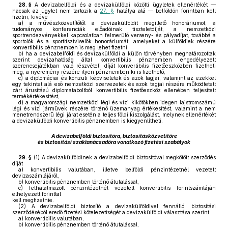
28. §
A devizabelföldi és a devizakülföldi közötti ügyletek ellenértékét —
hacsak az ügylet nem tartozik a
27. §
hatálya alá — belföldön forintban kell
fizetni, kivéve
a)
a művészközvetítőtől a devizakülföldit megillető honoráriumot, a
tudományos konferenciák előadóinak tiszteletdíját, a nemzetközi
sportrendezvényekkel kapcsolatban felmerülő verseny- és pályadíjat, továbbá a
sportolók és a sporttisztviselők honoráriumát, amelyeket a külföldiek részére
konvertibilis pénznemben is meg lehet fizetni,
b)
ha a devizabelföldi és devizakülföldi a külön törvényben meghatározottak
szerint devizahatóság által konvertibilis pénznemben engedélyezett
szerencsejátékban való részvételi díját konvertibilis fizetőeszközben fizetheti
meg, a nyeremény részére ilyen pénznemben ki is fizethető,
c)
a diplomáciai és konzuli képviseletek és azok tagjai, valamint az ezekkel
egy tekintet alá eső nemzetközi szervezetek és azok tagjai részére működtetett
zárt árusítású diplomataboltból konvertibilis fizetőeszköz ellenében teljesített
termékértékesítést,
d)
a magyarországi nemzetközi légi és vízi kikötőkben idegen lajstromszámú
légi és vízi járművek részére történő üzemanyag értékesítést, valamint a nem
menetrendszerű légi járat esetén a teljes földi kiszolgálást, melynek ellenértékét
a devizakülföldi konvertibilis pénznemben is kiegyenlítheti.
A devizabelföldi biztosítóra, biztosításközvetítőre
és biztosítási szaktanácsadóra vonatkozó fizetési szabályok
29. §
(1)
A devizakülföldinek a devizabelföldi biztosítóval megkötött szerződés
díját
a)
konvertibilis valutában, illetve belföldi pénzintézetnél vezetett
devizaszámlájáról,
b)
konvertibilis pénznemben történő átutalással,
c)
felhatalmazott pénzintézetnél vezetett konvertibilis forintszámláján
elhelyezett forinttal
kell megfizetnie.
(2)
A devizabelföldi biztosító a devizakülföldivel fennálló, biztosítási
szerződéséből eredő fizetési kötelezettségét a devizakülföldi választása szerint
a)
konvertibilis valutában,
b)
konvertibilis pénznemben történő átutalással,