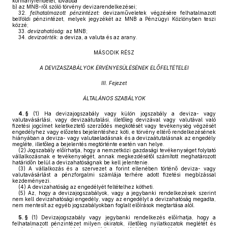
kormányrendelet, továbbá
b)
az MNB-ről szóló törvény devizarendelkezései;
32.
felhatalmazott pénzintézet:
devizaműveletek végzésére felhatalmazott
belföldi pénzintézet, melyek jegyzékét az MNB a Pénzügyi Közlönyben teszi
közzé;
33.
devizahatóság:
az MNB;
34.
devizaérték:
a deviza, a valuta és az arany.
MÁSODIK RÉSZ
A DEVIZASZABÁLYOK ÉRVÉNYESÜLÉSÉNEK ELŐFELTÉTELEI
III. Fejezet
ÁLTALÁNOS SZABÁLYOK
4. §
(1)
Ha devizajogszabály vagy külön jogszabály a deviza- vagy
valutavásárlási, vagy devizaátutalási, illetőleg devizával vagy valutával való
fizetési jogcímet keletkeztető szerződés megkötését vagy tevékenység végzését
engedélyhez vagy előzetes bejelentéshez köti, e törvény eltérő rendelkezésének
hiányában a deviza- vagy valutaeladásnak és a devizaátutalásnak az engedély
megléte, illetőleg a bejelentés megtörténte esetén van helye.
(2)
Jogszabály előírhatja, hogy a nemzetközi gazdasági tevékenységet folytató
vállalkozásnak e tevékenységét, annak megkezdésétől számított meghatározott
határidőn belül a devizahatóságnak be kell jelentenie.
(3)
A vállalkozás és a szervezet a forint ellenében történő deviza- vagy
valutavásárlást a pénzforgalmi számlája terhére adott fizetési megbízással
kezdeményezi.
(4)
A devizahatóság az engedélyét feltételhez kötheti.
(5)
Az, hogy a devizajogszabályok, vagy a jegybanki rendelkezések szerint
nem kell devizahatósági engedély, vagy az engedélyt a devizahatóság megadta,
nem mentesít az egyéb jogszabályokban foglalt előírások megtartása alól.
5. §
(1)
Devizajogszabály vagy jegybanki rendelkezés előírhatja, hogy a
felhatalmazott pénzintézet milyen okiratok, illetőleg nyilatkozatok meglétét és