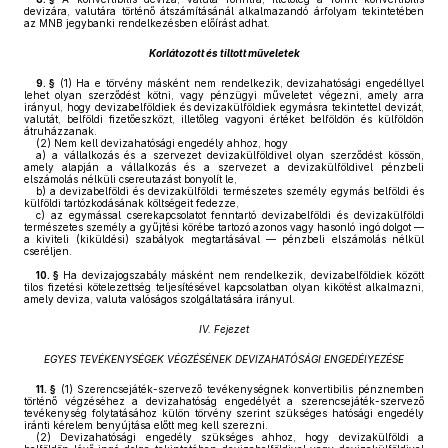
devizára, valutára történő átszámításánál alkalmazandó árfolyam tekintetében
az MNB jegybanki rendelkezésben előírást adhat.
Korlátozott és tiltott műveletek
9. §
(1)
Ha e törvény másként nem rendelkezik, devizahatósági engedéllyel
lehet olyan szerződést kötni, vagy pénzügyi műveletet végezni, amely arra
irányul, hogy devizabelföldiek és devizakülföldiek egymásra tekintettel devizát,
valutát, belföldi fizetőeszközt, illetőleg vagyoni értéket belföldön és külföldön
átruházzanak.
(2)
Nem kell devizahatósági engedély ahhoz, hogy
a)
a vállalkozás és a szervezet devizakülföldivel olyan szerződést kössön,
amely alapján a vállalkozás és a szervezet a devizakülföldivel pénzbeli
elszámolás nélküli csereutazást bonyolít le,
b)
a devizabelföldi és devizakülföldi természetes személy egymás belföldi és
külföldi tartózkodásának költségeit fedezze,
c)
az egymással cserekapcsolatot fenntartó devizabelföldi és devizakülföldi
természetes személy a gyűjtési körébe tartozó azonos vagy hasonló ingó dolgot —
a kiviteli (kiküldési) szabályok megtartásával — pénzbeli elszámolás nélkül
cseréljen.
10. §
Ha devizajogszabály másként nem rendelkezik, devizabelföldiek között
tilos fizetési kötelezettség teljesítésével kapcsolatban olyan kikötést alkalmazni,
amely deviza, valuta valóságos szolgáltatására irányul.
IV. Fejezet
EGYES TEVÉKENYSÉGEK VÉGZÉSÉNEK DEVIZAHATÓSÁGI ENGEDÉlYEZÉSE
11. §
(1)
Szerencsejáték-szervező tevékenységnek konvertibilis pénznemben
történő végzéséhez a devizahatóság engedélyét a szerencsejáték-szervező
tevékenység folytatásához külön törvény szerint szükséges hatósági engedély
iránti kérelem benyújtása előtt meg kell szerezni.
(2)
Devizahatósági engedély szükséges ahhoz, hogy devizakülföldi a