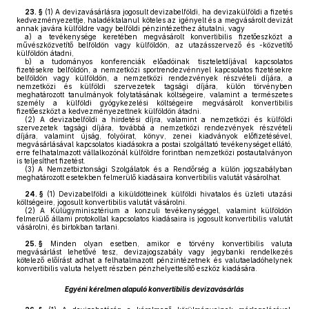
23. §
(1)
A devizavásárlásra jogosult devizabelföldi, ha devizakülföldi a fizetés
kedvezményezettje, haladéktalanul köteles az igényelt és a megvásárolt devizát
annak javára külföldre vagy belföldi pénzintézethez átutalni, vagy
a)
a tevékenysége keretében megvásárolt konvertibilis fizetőeszközt a
művészközvetítő belföldön vagy külföldön, az utazásszervező és -közvetítő
külföldön átadni,
b)
a tudományos konferenciák előadóinak tiszteletdíjával kapcsolatos
fizetésekre belföldön, a nemzetközi sportrendezvénnyel kapcsolatos fizetésekre
belföldön vagy külföldön, a nemzetközi rendezvények részvételi díjára, a
nemzetközi és külföldi szervezetek tagsági díjára, külön törvényben
meghatározott tanulmányok folytatásának költségeire, valamint a természetes
személy a külföldi gyógykezelési költségeire megvásárolt konvertibilis
fizetőeszközt a kedvezményezettnek külföldön átadni.
(2)
A devizabelföldi a hirdetési díjra, valamint a nemzetközi és külföldi
szervezetek tagsági díjára, továbbá a nemzetközi rendezvények részvételi
díjára, valamint újság, folyóirat, könyv, zenei kiadványok előfizetésével,
megvásárlásával kapcsolatos kiadásokra a postai szolgáltató tevékenységet ellátó,
erre felhatalmazott vállalkozónál külföldre forintban nemzetközi postautalványon
is teljesíthet fizetést.
(3)
A Nemzetbiztonsági Szolgálatok és a Rendőrség a külön jogszabályban
meghatározott esetekben felmerülő kiadásaira konvertibilis valutát vásárolhat.
24. §
(1)
Devizabelföldi a kiküldötteinek külföldi hivatalos és üzleti utazási
költségeire, jogosult konvertibilis valutát vásárolni.
(2)
A Külügyminisztérium a konzuli tevékenységgel, valamint külföldön
felmerülő állami protokollal kapcsolatos kiadásaira is jogosult konvertibilis valutát
vásárolni, és birtokban tartani.
25. §
Minden olyan esetben, amikor e törvény konvertibilis valuta
megvásárlást lehetővé tesz, devizajogszabály vagy jegybanki rendelkezés
kötelező előírást adhat a felhatalmazott pénzintézetnek és valutaeladóhelynek
konvertibilis valuta helyett részben pénzhelyettesítő eszköz kiadására.
Egyéni kérelmen alapuló konvertibilis devizavásárlás