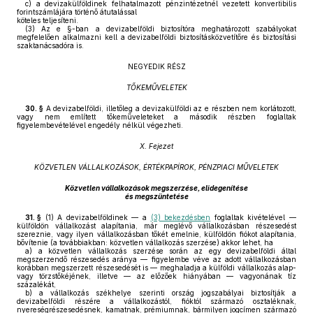
c)
a devizakülföldinek felhatalmazott pénzintézetnél vezetett konvertibilis
forintszámlájára történő átutalással
köteles teljesíteni.
(3)
Az e §-ban a devizabelföldi biztosítóra meghatározott szabályokat
megfelelően alkalmazni kell a devizabelföldi biztosításközvetítőre és biztosítási
szaktanácsadóra is.
NEGYEDIK RÉSZ
TŐKEMŰVELETEK
30. §
A devizabelföldi, illetőleg a devizakülföldi az e részben nem korlátozott,
vagy nem említett tőkeműveleteket a második részben foglaltak
figyelembevételével engedély nélkül végezheti.
X. Fejezet
KÖZVETLEN VÁLLALKOZÁSOK, ÉRTÉKPAPÍROK, PÉNZPIACI MŰVELETEK
Közvetlen vállalkozások megszerzése, elidegenítése
és megszüntetése
31. §
(1)
A devizabelföldinek — a
(3) bekezdésben
foglaltak kivételével —
külföldön vállalkozást alapítania, már meglévő vállalkozásban részesedést
szereznie, vagy ilyen vállalkozásban tőkét emelnie, külföldön fiókot alapítania,
bővítenie (a továbbiakban: közvetlen vállalkozás szerzése) akkor lehet, ha
a)
a közvetlen vállalkozás szerzése során az egy devizabelföldi által
megszerzendő részesedés aránya — figyelembe véve az adott vállalkozásban
korábban megszerzett részesedését is — meghaladja a külföldi vállalkozás alap-
vagy törzstőkéjének, illetve — az előzőek hiányában — vagyonának tíz
százalékát,
b)
a vállalkozás székhelye szerinti ország jogszabályai biztosítják a
devizabelföldi részére a vállalkozástól, fióktól származó osztaléknak,
nyereségrészesedésnek, kamatnak, prémiumnak, bármilyen jogcímen származó