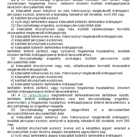
nyilvánosan forgalomba hozni, valamint elismert külföldi értékpapírpiacra
bevezetni devizabelföldi által
a)
kibocsátott olyan kötvényt és más hitelviszonyt megtestesítő értékpapírt,
pénzpiaci eszközt, amelynél a lejáratáig hátralévő idő rövidebb, mint 365 nap,
b)
kiállított átruházható eszközt,
c)
nyílt végű befektetési alapra kibocsátott kollektív befektetési értékpapírt.
(2)
Devizahatósági engedély szükséges devizakülföldi által
a)
kibocsátott részvénynek vagy más, külföldi vállalkozásban fennálló
részesedést megtestesítő értékpapírnak,
b)
kibocsátott kötvénynek és más, hitelviszonyt megtestesítő értékpapírnak,
c)
kibocsátott pénzpiaci eszköznek,
d)
kiállított átruházható eszköznek,
e)
kibocsátott kollektív befektetési értékpapírnak
belföldön történő zártkörű vagy nyilvános forgalomba hozatalához, továbbá
elismert belföldi értékpapírpiacra történő bevezetéséhez.
(3)
Devizahatósági engedély szükséges külföldi pénznemre szóló
devizabelföldi által
a)
kibocsátott részvénynek vagy más, vállalkozásban fennálló részesedést
megtestesítő értékpapírnak,
b)
kibocsátott kötvénynek és más, hitelviszonyt megtestesítő értékpapírnak,
c)
kibocsátott pénzpiaci eszköznek,
d)
kiállított átruházható eszköznek,
e)
kibocsátott kollektív befektetési értékpapírnak
belföldön történő zártkörű vagy nyilvános forgalomba hozatalához, elismert
belföldi értékpapírpiacra történő bevezetéséhez.
(4)
A
(3) bekezdésben
meghatározott befektetéseknek belföldiek közötti,
belföldön történő elidegenítéséhez nem kell devizahatósági engedély,
amennyiben a forgalomba hozatalhoz, értékpapírpiacra történő bevezetéshez a
devizahatóság az engedélyt megadta.
(5)
Devizahatósági engedéllyel idegenítheti el a devizabelföldi
devizakülföldinek devizabelföldi által
a)
kibocsátott olyan kötvényt, más hitelviszonyt megtestesítő értékpapírt,
továbbá pénzpiaci eszközt, amelynél a lejáratig hátralévő idő rövidebb, mint 365
nap,
b)
kiállított átruházható eszközt, kivéve azt a kárpótlási jegyet, amelyet a
devizakülföldi külön törvény alapján kárpótlásra jogosultként kap,
c)
nyílt végű befektetési alapra kibocsátott kollektív befektetési értékpapírt.