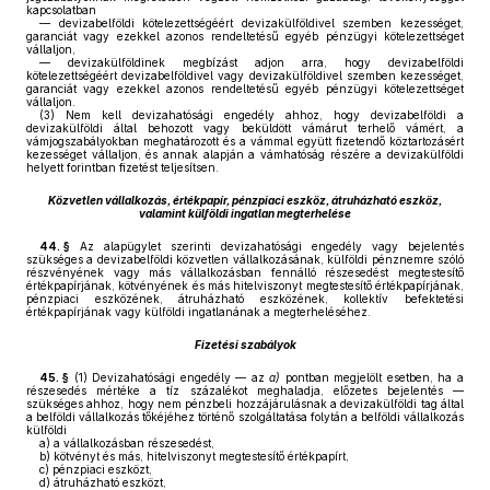
kapcsolatban
— devizabelföldi kötelezettségéért devizakülföldivel szemben kezességet,
garanciát vagy ezekkel azonos rendeltetésű egyéb pénzügyi kötelezettséget
vállaljon,
— devizakülföldinek megbízást adjon arra, hogy devizabelföldi
kötelezettségéért devizabelföldivel vagy devizakülföldivel szemben kezességet,
garanciát vagy ezekkel azonos rendeltetésű egyéb pénzügyi kötelezettséget
vállaljon.
(3)
Nem kell devizahatósági engedély ahhoz, hogy devizabelföldi a
devizakülföldi által behozott vagy beküldött vámárut terhelő vámért, a
vámjogszabályokban meghatározott és a vámmal együtt fizetendő köztartozásért
kezességet vállaljon, és annak alapján a vámhatóság részére a devizakülföldi
helyett forintban fizetést teljesítsen.
Közvetlen vállalkozás, értékpapír, pénzpiaci eszköz, átruházható eszköz,
valamint külföldi ingatlan megterhelése
44. §
Az alapügylet szerinti devizahatósági engedély vagy bejelentés
szükséges a devizabelföldi közvetlen vállalkozásának, külföldi pénznemre szóló
részvényének vagy más vállalkozásban fennálló részesedést megtestesítő
értékpapírjának, kötvényének és más hitelviszonyt megtestesítő értékpapírjának,
pénzpiaci eszközének, átruházható eszközének, kollektív befektetési
értékpapírjának vagy külföldi ingatlanának a megterheléséhez.
Fizetési szabályok
45. §
(1)
Devizahatósági engedély — az
a)
pontban megjelölt esetben, ha a
részesedés mértéke a tíz százalékot meghaladja, előzetes bejelentés —
szükséges ahhoz, hogy nem pénzbeli hozzájárulásnak a devizakülföldi tag által
a belföldi vállalkozás tőkéjéhez történő szolgáltatása folytán a belföldi vállalkozás
külföldi
a)
a vállalkozásban részesedést,
b)
kötvényt és más, hitelviszonyt megtestesítő értékpapírt,
c)
pénzpiaci eszközt,
d)
átruházható eszközt,