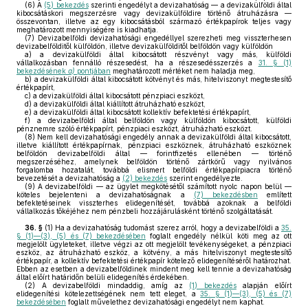
(6)
A
(5) bekezdés
szerinti engedélyt a devizahatóság — a devizakülföldi által
kibocsátáskori megszerzésre vagy devizakülföldire történő átruházásra —
összevontan, illetve az egy kibocsátásból származó értékpapírok teljes vagy
meghatározott mennyiségére is kiadhatja.
(7)
Devizabelföldi devizahatósági engedéllyel szerezheti meg visszterhesen
devizabelfölditől külföldön, illetve devizakülfölditől belföldön vagy külföldön
a)
a devizakülföldi által kibocsátott részvényt vagy más, külföldi
vállalkozásban fennálló részesedést, ha a részesedésszerzés a
31. § (1)
bekezdésének
a)
pontjában
meghatározott mértéket nem haladja meg,
b)
a devizakülföldi által kibocsátott kötvényt és más, hitelviszonyt megtestesítő
értékpapírt,
c)
a devizakülföldi által kibocsátott pénzpiaci eszközt,
d)
a devizakülföldi által kiállított átruházható eszközt,
e)
a devizakülföldi által kibocsátott kollektív befektetési értékpapírt,
f)
a devizabelföldi által belföldön vagy külföldön kibocsátott, külföldi
pénznemre szóló értékpapírt, pénzpiaci eszközt, átruházható eszközt.
(8)
Nem kell devizahatósági engedély annak a devizakülföldi által kibocsátott,
illetve kiállított értékpapírnak, pénzpiaci eszköznek, átruházható eszköznek
belföldön devizabelföldi által — forintfizetés ellenében — történő
megszerzéséhez, amelynek belföldön történő zártkörű vagy nyilvános
forgalomba hozatalát, továbbá elismert belföldi értékpapírpiacra történő
bevezetését a devizahatóság a
(2) bekezdés
szerint engedélyezte.
(9)
A devizabelföldi — az ügylet megkötésétől számított nyolc napon belül —
köteles bejelenteni a devizahatóságnak a
(7) bekezdésben
említett
befektetéseinek visszterhes elidegenítését, továbbá azoknak a belföldi
vállalkozás tőkéjéhez nem pénzbeli hozzájárulásként történő szolgáltatását.
36. §
(1)
Ha a devizahatóság tudomást szerez arról, hogy a devizabelföldi a
35.
§ (1)—(3), (5) és (7) bekezdésében
foglalt engedély nélkül köti meg az ott
megjelölt ügyleteket, illetve végzi az ott megjelölt tevékenységeket, a pénzpiaci
eszköz, az átruházható eszköz, a kötvény, a más hitelviszonyt megtestesítő
értékpapír, a kollektív befektetési értékpapír kötelező elidegenítéséről határozhat.
Ebben az esetben a devizabelföldinek mindent meg kell tennie a devizahatóság
által előírt határidőn belüli elidegenítés érdekében.
(2)
A devizabelföldi mindaddig, amíg az
(1) bekezdés
alapján előírt
elidegenítési kötelezettségének nem tett eleget, a
35. § (1)—(3), (5) és (7)
bekezdésében
foglalt művelethez devizahatósági engedélyt nem kaphat.