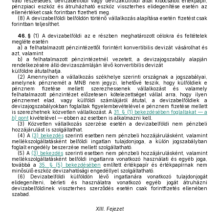
való részesedés, devizabelföldi vagy devizakülföldi által kibocsátott értékpapír,
pénzpiaci eszköz és átruházható eszköz visszterhes elidegenítése esetén az
ellenértéket csak forintban fizetheti meg.
(8)
A devizabelföldi belföldön történő vállalkozás alapítása esetén fizetést csak
forintban teljesíthet.
46. §
(1)
A devizabelföldi az e részben meghatározott célokra és feltételek
megléte esetén
a)
a felhatalmazott pénzintézettől forintért konvertibilis devizát vásárolhat és
azt, valamint
b)
a felhatalmazott pénzintézetnél vezetett, a devizajogszabály alapján
rendelkezésére álló devizaszámláján lévő konvertibilis devizát
külföldre átutalhatja.
(2)
Amennyiben a vállalkozás székhelye szerinti országnak a jogszabályai,
amelynek pénznemét a MNB nem jegyzi, lehetővé teszik, hogy külföldiek e
pénznem fizetése mellett szerezhessenek vállalkozást és valamely
felhatalmazott pénzintézet előzetesen kötelezettséget vállal arra, hogy ilyen
pénznemet elad, vagy külföldi számlájáról átutal, a devizabelföldiek a
devizajogszabályokban foglaltak figyelembevételével e pénznem fizetése mellett
is szerezhetnek közvetlen vállalkozást. A
31. § (1) bekezdésében foglaltakat — a
b)
pont
kivételével — ebben az esetben is alkalmazni kell.
(3)
Közvetlen vállalkozás szerzése esetén a devizabelföldi nem pénzbeli
hozzájárulást is szolgáltathat.
(4)
A
(3) bekezdés
szerinti esetben nem pénzbeli hozzájárulásként, valamint
mellékszolgáltatásként belföldi ingatlan tulajdonjoga, a külön jogszabályban
foglalt engedély beszerzése mellett szolgáltatható.
(5)
A
(3) bekezdés
szerinti esetben nem pénzbeli hozzájárulásként, valamint
mellékszolgáltatásként belföldi ingatlanra vonatkozó használati és egyéb joga,
továbbá a
35. § (5) bekezdésében
említett értékpapír és értékpapírnak nem
minősülő eszköz devizahatósági engedéllyel szolgáltatható.
(6)
Devizabelföldi külföldön lévő ingatlanára vonatkozó tulajdonjogát
elidegeníteni, bérleti és használatra vonatkozó egyéb jogát átruházni
devizabelföldinek visszterhes szerződés esetén csak forintfizetés ellenében
szabad.
XIII. Fejezet