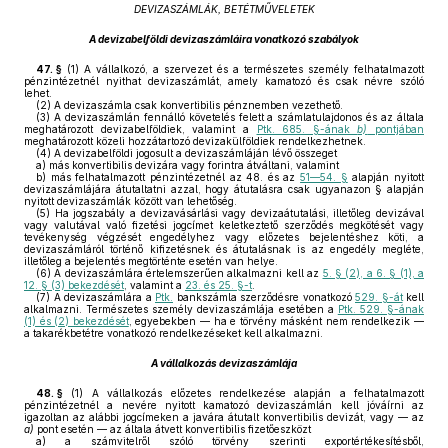
DEVIZASZÁMLÁK, BETÉTMŰVELETEK
A devizabelföldi devizaszámláira vonatkozó szabályok
47. §
(1)
A vállalkozó, a szervezet és a természetes személy felhatalmazott
pénzintézetnél nyithat devizaszámlát, amely kamatozó és csak névre szóló
lehet.
(2)
A devizaszámla csak konvertibilis pénznemben vezethető.
(3)
A devizaszámlán fennálló követelés felett a számlatulajdonos és az általa
meghatározott devizabelföldiek, valamint a
Ptk. 685. §-ának
b)
pontjában
meghatározott közeli hozzátartozó devizakülföldiek rendelkezhetnek.
(4)
A devizabelföldi jogosult a devizaszámláján lévő összeget
a)
más konvertibilis devizára vagy forintra átváltani, valamint
b)
más felhatalmazott pénzintézetnél az 48. és az
51—54. §
alapján nyitott
devizaszámlájára átutaltatni azzal, hogy átutalásra csak ugyanazon § alapján
nyitott devizaszámlák között van lehetőség.
(5)
Ha jogszabály a devizavásárlási vagy devizaátutalási, illetőleg devizával
vagy valutával való fizetési jogcímet keletkeztető szerződés megkötését vagy
tevékenység végzését engedélyhez vagy előzetes bejelentéshez köti, a
devizaszámláról történő kifizetésnek és átutalásnak is az engedély megléte,
illetőleg a bejelentés megtörténte esetén van helye.
(6)
A devizaszámlára értelemszerűen alkalmazni kell az
5. § (2), a 6. § (1), a
12. § (3) bekezdését
, valamint a
23. és 25. §-t
.
(7)
A devizaszámlára a
Ptk.
bankszámla szerződésre vonatkozó
529. §-át
kell
alkalmazni. Természetes személy devizaszámlája esetében a
Ptk. 529. §-ának
(1) és (2) bekezdését
, egyebekben — ha e törvény másként nem rendelkezik —
a takarékbetétre vonatkozó rendelkezéseket kell alkalmazni.
A vállalkozás devizaszámlája
48. §
(1)
A vállalkozás előzetes rendelkezése alapján a felhatalmazott
pénzintézetnél a nevére nyitott kamatozó devizaszámlán kell jóváírni az
igazoltan az alábbi jogcímeken a javára átutalt konvertibilis devizát, vagy — az
a)
pont esetén — az általa átvett konvertibilis fizetőeszközt
a)
a számvitelről szóló törvény szerinti exportértékesítésből,