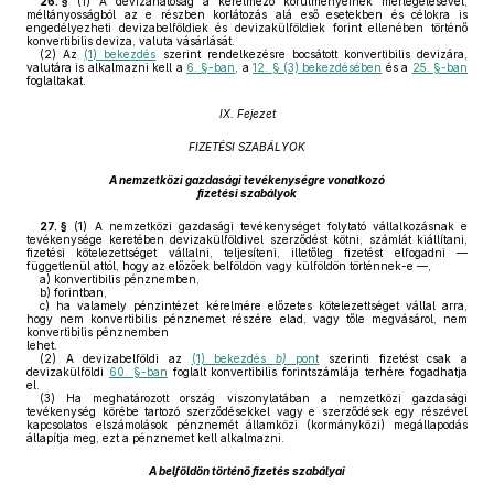
26. §
(1)
A devizahatóság a kérelmező körülményeinek mérlegelésével,
méltányosságból az e részben korlátozás alá eső esetekben és célokra is
engedélyezheti devizabelföldiek és devizakülföldiek forint ellenében történő
konvertibilis deviza, valuta vásárlását.
(2)
Az
(1) bekezdés
szerint rendelkezésre bocsátott konvertibilis devizára,
valutára is alkalmazni kell a
6. §-ban
, a
12. § (3) bekezdésében
és a
25. §-ban
foglaltakat.
IX. Fejezet
FIZETÉSI SZABÁLYOK
A nemzetközi gazdasági tevékenységre vonatkozó
fizetési szabályok
27. §
(1)
A nemzetközi gazdasági tevékenységet folytató vállalkozásnak e
tevékenysége keretében devizakülföldivel szerződést kötni, számlát kiállítani,
fizetési kötelezettséget vállalni, teljesíteni, illetőleg fizetést elfogadni —
függetlenül attól, hogy az előzőek belföldön vagy külföldön történnek-e —,
a)
konvertibilis pénznemben,
b)
forintban,
c)
ha valamely pénzintézet kérelmére előzetes kötelezettséget vállal arra,
hogy nem konvertibilis pénznemet részére elad, vagy tőle megvásárol, nem
konvertibilis pénznemben
lehet.
(2)
A devizabelföldi az
(1) bekezdés
b)
pont
szerinti fizetést csak a
devizakülföldi
60. §-ban
foglalt konvertibilis forintszámlája terhére fogadhatja
el.
(3)
Ha meghatározott ország viszonylatában a nemzetközi gazdasági
tevékenység körébe tartozó szerződésekkel vagy e szerződések egy részével
kapcsolatos elszámolások pénznemét államközi (kormányközi) megállapodás
állapítja meg, ezt a pénznemet kell alkalmazni.
A belföldön történő fizetés szabályai