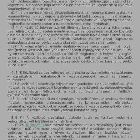
11
c)
bakteriológiai kifogásoltság esetén soron kívül bakteriológiai vizsgálatot kell
végeztetni, a medence napi üzemelési idejét a felére kell csökkenteni és erről a
kormányhivatalt értesíteni kell,
12
d)
három egymást követő kifogásoltság esetén a medence üzemeltetését – a
kormányhivatalnak egyidejű értesítésével – fel kell függeszteni, majd takarítás,
fertőtlenítés és újratöltés után bakteriológiai vizsgálatot kell végeztetni és annak
megfelelő eredménye esetén a medence üzemeltetése folytatható.
13
(5)
A közfürdő fekvése szerint illetékes kormányhivatal a folyamatosan
üzemeltetett közfürdő esetén évente egyszer, az időszakosan működő közfürdő
esetén a fürdési idény megkezdése előtt a közfürdőt tápláló összes vízből külön-
külön vízmintát vesz. A vízminták vételére és az azzal kapcsolatos
adatszolgáltatásra az ivóvízvizsgálatokra előírt szabályok az irányadók.
14
(6)
A kormányhivatal évente legalább egyszer megvizsgál minden olyan
zárt (fedett) közfürdőt, amelynek megengedett legnagyobb terhelése az 50 főt,
nyitott (szabadtéri) közfürdő esetén a 100 főt meghaladja. A helyszíni vizsgálat
során a közfürdő legnagyobb terhelése idején kell mintát venni a közfürdőt
tápláló összes vízből, valamint az egyes medencékből elfolyó, használt vizekből
külön-külön.
4. §
(1)
Közfürdőt az üzemeltethet, aki biztosítja az üzemeltetéshez szükséges
– jogszabályban meghatározott – közegészségügyi, tárgyi és személyi
feltételeket.
(2)
A közfürdő üzemeltetője folyamatosan gondoskodik az üzemeltetéssel járó
műszaki és közegészségügyi követelmények teljesítéséről, az elsősegélynyújtás
személyi és tárgyi feltételeiről, a közfürdő tisztántartásáról, a hulladék
gyűjtéséről és szállításáról.
(3)
A közfürdő szakszerű és biztonságos üzemeltetésével kapcsolatos részletes
műszaki, technológiai, biztonságtechnikai és környezetvédelmi előírásokat,
valamint az egyes közfürdőkre vonatkozó speciális közegészségügyi előírásokat
az üzemeltető üzemeltetési szabályzatban határozza meg.
5. §
(1)
A közfürdő vízellátását biztosító kutak és források védelmére
védőterületet kell létesíteni és fenntartani.
15
(2)
Az
(1) bekezdés
alkalmazásában védőterület: a víznyerőhely (kút, forrás,
vízkivételi mű) védelmére szolgáló, több zónából álló védelmi rendszer, illetve
védőidom felszíni része, amelyen korlátozások, tilalmak, továbbá műszaki
létesítmények szolgálják a kitermelendő, valamint a fürdésre használt víz