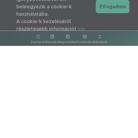
beleegyezik a cookie-k
Elfogadom
használatába.
A cookie-k kezeléséről
részletesebb információt
ide
kattintva olvashat.
Szerkezet
Keresés
Megnyitottak
Eszköztár
Változások
Kapcsolat