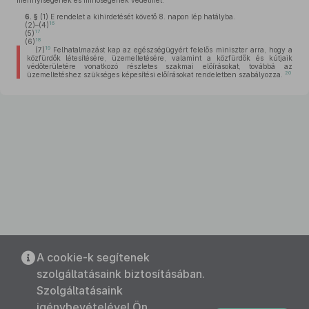
mennyiségének és minőségének védelmét.
6. §
(1)
E rendelet a kihirdetését követő 8. napon lép hatályba.
16
(2)–(4)
17
(5)
18
(6)
19
(7)
Felhatalmazást kap az egészségügyért felelős miniszter arra, hogy a
közfürdők létesítésére, üzemeltetésére, valamint a közfürdők és kútjaik
védőterületére vonatkozó részletes szakmai előírásokat, továbbá az
20
üzemeltetéshez szükséges képesítési előírásokat rendeletben szabályozza.
A cookie-k segítenek
szolgáltatásaink biztosításában.
Szolgáltatásaink
igénybevételével Ön