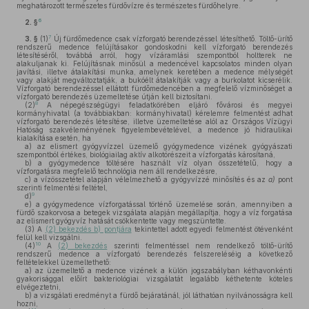
meghatározott természetes fürdővízre és természetes fürdőhelyre.
6
2. §
7
3. §
(1)
Új fürdőmedence csak vízforgató berendezéssel létesíthető. Töltő-ürítő
rendszerű medence felújításakor gondoskodni kell vízforgató berendezés
létesítéséről, továbbá arról, hogy vízáramlási szempontból holtterek ne
alakuljanak ki. Felújításnak minősül a medencével kapcsolatos minden olyan
javítási, illetve átalakítási munka, amelynek keretében a medence mélységét
vagy alakját megváltoztatják, a bukóélt átalakítják vagy a burkolatot kicserélik.
Vízforgató berendezéssel ellátott fürdőmedencében a megfelelő vízminőséget a
vízforgató berendezés üzemeltetése útján kell biztosítani.
8
(2)
A népegészségügyi feladatkörében eljáró fővárosi és megyei
kormányhivatal (a továbbiakban: kormányhivatal) kérelemre felmentést adhat
vízforgató berendezés létesítése, illetve üzemeltetése alól az Országos Vízügyi
Hatóság szakvéleményének figyelembevételével, a medence jó hidraulikai
kialakítása esetén, ha
a)
az elismert gyógyvízzel üzemelő gyógymedence vizének gyógyászati
szempontból értékes, biológiailag aktív alkotórészeit a vízforgatás károsítaná,
b)
a gyógymedence töltésére használt víz olyan összetételű, hogy a
vízforgatásra megfelelő technológia nem áll rendelkezésre,
c)
a vízösszetétel alapján vélelmezhető a gyógyvízzé minősítés és az
a)
pont
szerinti felmentési feltétel,
9
d)
e)
a gyógymedence vízforgatással történő üzemelése során, amennyiben a
fürdő szakorvosa a betegek vizsgálata alapján megállapítja, hogy a víz forgatása
az elismert gyógyvíz hatását csökkentette vagy megszüntette.
(3)
A
(2) bekezdés b) pontjára
tekintettel adott egyedi felmentést ötévenként
felül kell vizsgálni.
10
(4)
A
(2) bekezdés
szerinti felmentéssel nem rendelkező töltő-ürítő
rendszerű medence a vízforgató berendezés felszereléséig a következő
feltételekkel üzemeltethető:
a)
az üzemeltető a medence vizének a külön jogszabályban kéthavonkénti
gyakorisággal előírt bakteriológiai vizsgálatát legalább kéthetente köteles
elvégeztetni,
b)
a vizsgálati eredményt a fürdő bejáratánál, jól láthatóan nyilvánosságra kell
hozni,