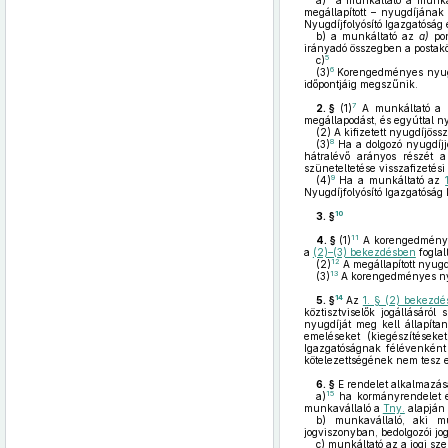
a)
a munkáltató a munkavá
megállapított – nyugdíjának
Nyugdíjfolyósító Igazgatóság 
b)
a munkáltató az
a)
pon
irányadó összegben a postakö
5
c)
6
(3)
Korengedményes nyugd
időpontjáig megszűnik.
7
2. §
(1)
A munkáltató a me
megállapodást, és egyúttal n
(2)
A kifizetett nyugdíjössz
8
(3)
Ha a dolgozó nyugdíjj
hátralévő arányos részét a
szüneteltetése visszafizetési
9
(4)
Ha a munkáltató az
Nyugdíjfolyósító Igazgatóság
10
3. §
11
4. §
(1)
A korengedményes 
a
(2)–(3) bekezdésben
foglal
12
(2)
A megállapított nyugd
13
(3)
A korengedményes nyug
14
5. §
Az
1. § (2) bekezd
köztisztviselők jogállásáról 
nyugdíját meg kell állapíta
emeléseket (kiegészítéseket
Igazgatóságnak félévenként e
kötelezettségének nem tesz el
6. §
E rendelet alkalmazás
15
a)
ha kormányrendelet e
munkavállaló a
Tny.
alapján 
b)
munkavállaló, aki mun
jogviszonyban, bedolgozói j
c)
munkáltató az a jogi sz