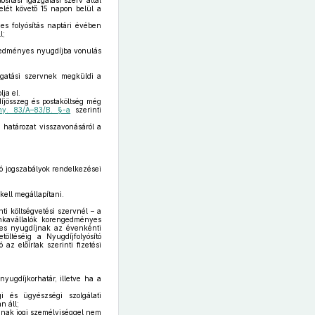
sítási igazgatási szerv által
elét követő 15 napon belül a
ges folyósítás naptári évében
l;
gedményes nyugdíjba vonulás
zgatási szervnek megküldi a
ja el.
íjösszeg és postaköltség még
ny. 83/A–83/B. §-a
szerinti
ó határozat visszavonásáról a
ó jogszabályok rendelkezései
ell megállapítani.
nti költségvetési szervnél – a
unkavállalók korengedményes
nyes nyugdíjnak az évenkénti
töltéséig a Nyugdíjfolyósító
az előírtak szerinti fizetési
nyugdíjkorhatár, illetve ha a
i és ügyészségi szolgálati
n áll;
nnak jogi személyiséggel nem