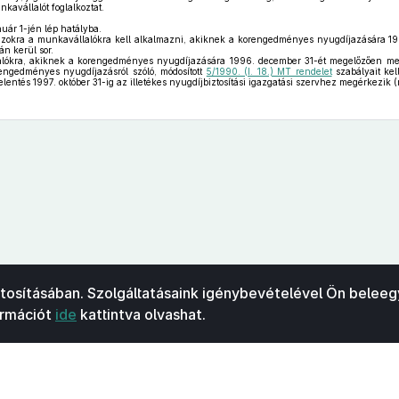
kavállalót foglalkoztat.
uár 1-jén lép hatályba.
 azokra a munkavállalókra kell alkalmazni, akiknek a korengedményes nyugdíjazására 1
án kerül sor.
ókra, akiknek a korengedményes nyugdíjazására 1996. december 31-ét megelőzően meg
orengedményes nyugdíjazásról szóló, módosított
5/1990. (I. 18.) MT rendelet
szabályait kel
lentés 1997. október 31-ig az illetékes nyugdíjbiztosítási igazgatási szervhez megérkezik 
ztosításában. Szolgáltatásaink igénybevételével Ön beleeg
ormációt
ide
kattintva olvashat.