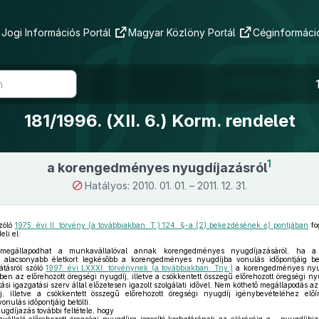
Jogi Információs Portál
Magyar Közlöny Portál
Céginformáció
181/1996. (XII. 6.) Korm. rendelet
1
a korengedményes nyugdíjazásról
Hatályos: 2010. 01. 01. – 2011. 12. 31.
szóló
1975. évi II. törvény (a továbbiakban: T.) 124. §-a (2) bekezdésének
e)
pontjában
fo
li el:
egállapodhat a munkavállalóval annak korengedményes nyugdíjazásáról, ha a 
l alacsonyabb életkort legkésőbb a korengedményes nyugdíjba vonulás időpontjáig bet
átásról szóló
1997. évi LXXXI. törvénynek (a továbbiakban: Tny.)
a korengedményes nyug
n az előrehozott öregségi nyugdíj, illetve a csökkentett összegű előrehozott öregségi ny
ítási igazgatási szerv által előzetesen igazolt szolgálati idővel. Nem köthető megállapodás a
j, illetve a csökkentett összegű előrehozott öregségi nyugdíj igénybevételéhez előír
ulás időpontjáig betölti.
díjazás további feltétele, hogy