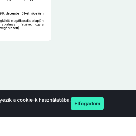
996. december 31-ét követően
kötött megállapodás alapján
l alkalmazni, feltéve, hogy a
(megérkezett).
yezik a cookie-k használatába.
Elfogadom