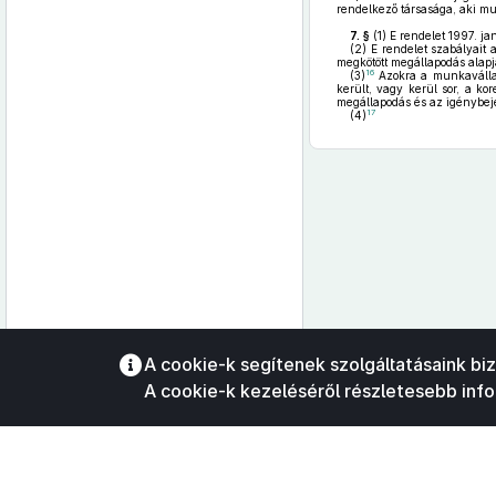
rendelkező társasága, aki mun
7. §
(1)
E rendelet 1997. jan
(2)
E rendelet szabályait
megkötött megállapodás alapj
16
(3)
Azokra a munkavállal
került, vagy kerül sor, a k
megállapodás és az igénybeje
17
(4)
Az oldalmenübe visszatéréshez
A cookie-k segítenek szolgáltatásaink bi
használhatja az
ALT + S
billentyűket.
A cookie-k kezeléséről részletesebb inf