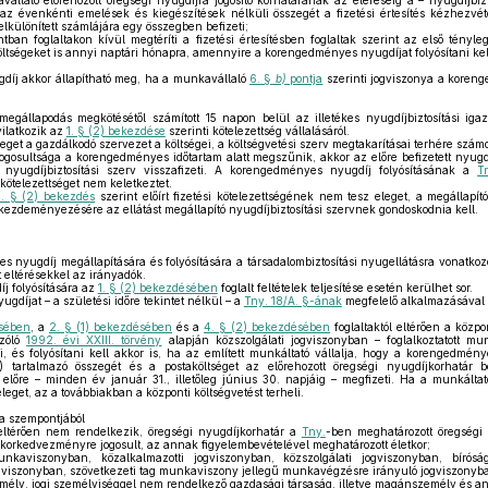
llaló előrehozott öregségi nyugdíjra jogosító korhatárának az eléréséig a – nyugdíjbizto
 az évenkénti emelések és kiegészítések nélküli összegét a fizetési értesítés kézhezvét
elkülönített számlájára egy összegben befizeti;
tban foglaltakon kívül megtéríti a fizetési értesítésben foglaltak szerint az első tényle
ltségeket is annyi naptári hónapra, amennyire a korengedményes nyugdíjat folyósítani kel
íj akkor állapítható meg, ha a munkavállaló
6. §
b)
pontja
szerinti jogviszonya a koren
gállapodás megkötésétől számított 15 napon belül az illetékes nyugdíjbiztosítási iga
yilatkozik az
1. § (2) bekezdése
szerinti kötelezettség vállalásáról.
eget a gazdálkodó szervezet a költségei, a költségvetési szerv megtakarításai terhére számol
ogosultsága a korengedményes időtartam alatt megszűnik, akkor az előre befizetett nyugd
 nyugdíjbiztosítási szerv visszafizeti. A korengedményes nyugdíj folyósításának a
T
 kötelezettséget nem keletkeztet.
1. § (2) bekezdés
szerint előírt fizetési kötelezettségének nem tesz eleget, a megállapít
 kezdeményezésére az ellátást megállapító nyugdíjbiztosítási szervnek gondoskodnia kell.
nyugdíj megállapítására és folyósítására a társadalombiztosítási nyugellátásra vonatkoz
t eltérésekkel az irányadók.
íj folyósítására az
1. § (2) bekezdésében
foglalt feltételek teljesítése esetén kerülhet sor.
díjat – a születési időre tekintet nélkül – a
Tny. 18/A. §-ának
megfelelő alkalmazásával k
ésében
, a
2. § (1) bekezdésében
és a
4. § (2) bekezdésében
foglaltaktól eltérően a közpo
szóló
1992. évi XXIII. törvény
alapján közszolgálati jogviszonyban – foglalkoztatott m
ni, és folyósítani kell akkor is, ha az említett munkáltató vállalja, hogy a korengedmé
) tartalmazó összegét és a postaköltséget az előrehozott öregségi nyugdíjkorhatár be
lőre – minden év január 31., illetőleg június 30. napjáig – megfizeti. Ha a munkáltató 
eget, az a továbbiakban a központi költségvetést terheli.
a szempontjából
ltérően nem rendelkezik, öregségi nyugdíjkorhatár a
Tny.
-ben meghatározott öregségi 
korkedvezményre jogosult, az annak figyelembevételével meghatározott életkor;
kaviszonyban, közalkalmazotti jogviszonyban, közszolgálati jogviszonyban, bíróság
ogviszonyban, szövetkezeti tag munkaviszony jellegű munkavégzésre irányuló jogviszonyba
emély, jogi személyiséggel nem rendelkező gazdasági társaság, illetve magánszemély és a