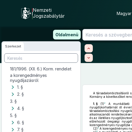
Nemzeti
Magyar 
Jogszabálytár
Ugrás
Oldalmenü
a
tartalomra
Szerkezet
181/1996. (XII. 6.) Korm. rendelet
a korengedményes
nyugdíjazásról
1. §
A társadalombiztosításról 
2. §
Kormány a következőket rende
3. §
2
1. §
(1)
A munkáltató m
nyugdíjkorhatárnál öt évve
4. §
társadalombiztosítási nyugell
alkalmazandó rendelkezéseibe
5. §
és az illetékes nyugdíjbiztos
előrehozott öregségi nyugdí
6. §
korengedményes nyugdíjba von
3
(2)
A korengedményes nyug
7. §
4