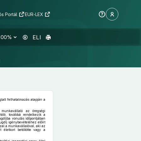
s Portál
EUR-LEX
ELI
glalt felhatalmazás alapján a
munkavállaló az öregségi
ölti, továbbá rendelkezik a
díjba vonulás időpontjában
ugdíj igénybevételéhez előírt
zzal a munkavállalóval, aki az
t életkort betöltötte vagy a