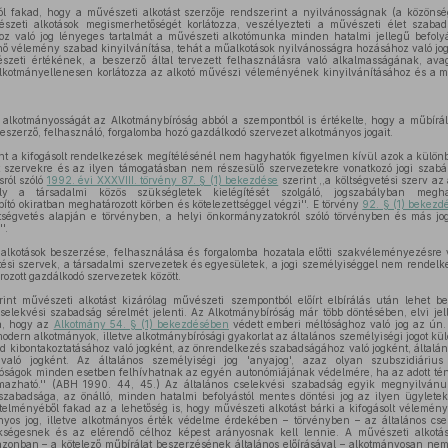
ól fakad, hogy a művészeti alkotást szerzője rendszerint a nyilvánosságnak (a közöns
észeti alkotások megismerhetőségét korlátozza, veszélyezteti a művészeti élet szabad
z való jog lényeges tartalmát a művészeti alkotómunka minden hatalmi jellegű befoly
ő vélemény szabad kinyilvánítása, tehát a műalkotások nyilvánosságra hozásához való jog
szeti értékének, a beszerző által tervezett felhasználásra való alkalmasságának, ava
 alkotmányellenesen korlátozza az alkotó művészi véleményének kinyilvánításához és a 
 alkotmányosságát az Alkotmánybíróság abból a szempontból is értékelte, hogy a műbírál
beszerző, felhasználó, forgalomba hozó gazdálkodó szervezet alkotmányos jogait.
nt a kifogásolt rendelkezések megítélésénél nem hagyhatók figyelmen kívül azok a külön
ott szervekre és az ilyen támogatásban nem részesülő szervezetekre vonatkozó jogi szab
sról szóló
1992. évi XXXVIII. törvény 87. § (1) bekezdése
szerint ,,a költségvetési szerv az
y a társadalmi közös szükségletek kielégítését szolgáló, jogszabályban meghatá
ító okiratban meghatározott körben és kötelezettséggel végzi''. E törvény
92. § (1) bekezd
ltségvetés alapján e törvényben, a helyi önkormányzatokról szóló törvényben és más j
'.
alkotások beszerzése, felhasználása és forgalomba hozatala előtti szakvéleményezésre
tési szervek, a társadalmi szervezetek és egyesületek, a jogi személyiséggel nem rendelke
ozott gazdálkodó szervezetek között.
int művészeti alkotást kizárólag művészeti szempontból előírt elbírálás után lehet b
cselekvési szabadság sérelmét jelenti. Az Alkotmánybíróság már több döntésében, elvi je
ra, hogy az
Alkotmány 54. § (1) bekezdésében
védett emberi méltósághoz való jog az ún. ,
odern alkotmányok, illetve alkotmánybírósági gyakorlat az általános személyiségi jogot kü
d kibontakoztatásához való jogként, az önrendelkezés szabadságához való jogként, általá
ló jogként. Az általános személyiségi jog 'anyajog', azaz olyan szubszidiáriu
óságok minden esetben felhívhatnak az egyén autonómiájának védelmére, ha az adott tényá
mazható.'' (ABH 1990. 44, 45.) Az általános cselekvési szabadság egyik megnyilvánul
szabadsága, az önálló, minden hatalmi befolyástól mentes döntési jog az ilyen ügyletek
lményéből fakad az a lehetőség is, hogy művészeti alkotást bárki a kifogásolt véleménye
yos jog, illetve alkotmányos érték védelme érdekében – törvényben – az általános csele
ségesnek és az elérendő célhoz képest arányosnak kell lennie. A művészeti alkotá
zonban – a kötelező műbírálat beszerzésének általános előírásával – alkotmányosan nem