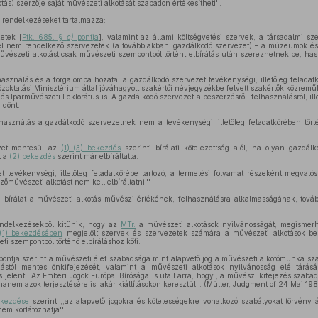
ás) szerzője saját művészeti alkotását szabadon értékesítheti''.
 rendelkezéseket tartalmazza:
zetek [
Ptk. 685. §
c)
pontja
], valamint az állami költségvetési szervek, a társadalmi sz
el nem rendelkező szervezetek (a továbbiakban: gazdálkodó szervezet) – a múzeumok és
űvészeti alkotást csak művészeti szempontból történt elbírálás után szerezhetnek be, ha
használás és a forgalomba hozatal a gazdálkodó szervezet tevékenységi, illetőleg feladat
özoktatási Minisztérium által jóváhagyott szakértői névjegyzékbe felvett szakértők közremű
 és Iparművészeti Lektorátus is. A gazdálkodó szervezet a beszerzésről, felhasználásról, ill
 dönt.
használás a gazdálkodó szervezetnek nem a tevékenységi, illetőleg feladatkörében történ
ezet mentesül az
(1)–(3) bekezdés
szerinti bírálati kötelezettség alól, ha olyan gazdál
t a
(2) bekezdés
szerint már elbíráltatta.
t tevékenységi, illetőleg feladatkörébe tartozó, a termelési folyamat részeként megvaló
ezőművészeti alkotást nem kell elbíráltatni.''
a bírálat a művészeti alkotás művészi értékének, felhasználásra alkalmasságának, tová
endelkezésekből kitűnik, hogy az
MTr.
a művészeti alkotások nyilvánosságát, megismerhe
(1) bekezdésében
megjelölt szervek és szervezetek számára a művészeti alkotások bes
i szempontból történő elbíráláshoz köti.
pontja szerint a művészeti élet szabadsága mint alapvető jog a művészeti alkotómunka s
stól mentes önkifejezését, valamint a művészeti alkotások nyilvánosság elé tárásá
s jelenti. Az Emberi Jogok Európai Bírósága is utalt arra, hogy ,,a művészi kifejezés sza
nem azok terjesztésére is, akár kiállításokon keresztül''. (Müller, Judgment of 24 Mai 1988
ekezdése
szerint ,,az alapvető jogokra és kötelességekre vonatkozó szabályokat törvény á
em korlátozhatja''.