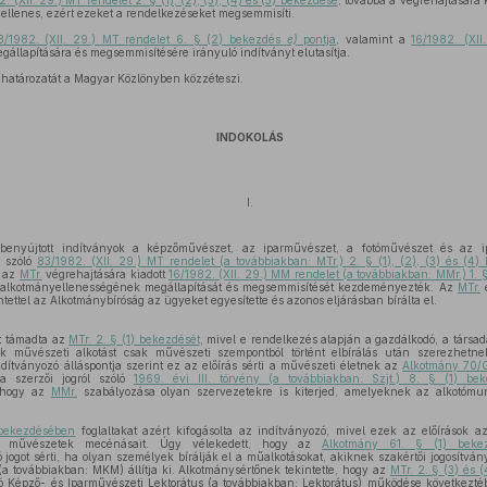
. (XII. 29.) MT rendelet 2. § (1), (2), (3), (4) és (5) bekezdése
, továbbá a végrehajtására 
llenes, ezért ezeket a rendelkezéseket megsemmisíti.
3/1982. (XII. 29.) MT rendelet 6. § (2) bekezdés
e)
pontja
, valamint a
16/1982. (XII
llapítására és megsemmisítésére irányuló indítványt elutasítja.
 határozatát a Magyar Közlönyben közzéteszi.
INDOKOLÁS
I.
benyújtott indítványok a képzőművészet, az iparművészet, a fotóművészet és az i
l szóló
83/1982. (XII. 29.) MT rendelet (a továbbiakban: MTr.) 2. § (1), (2), (3) és (4)
t az
MTr.
végrehajtására kiadott
16/1982. (XII. 29.) MM rendelet (a továbbiakban: MMr.) 1. 
alkotmányellenességének megállapítását és megsemmisítését kezdeményezték. Az
MTr.
ntettel az Alkotmánybíróság az ügyeket egyesítette és azonos eljárásban bírálta el.
rt támadta az
MTr. 2. § (1) bekezdését
, mivel e rendelkezés alapján a gazdálkodó, a társad
 művészeti alkotást csak művészeti szempontból történt elbírálás után szerezhetn
ítványozó álláspontja szerint ez az előírás sérti a művészeti életnek az
Alkotmány 70/G
 a szerzői jogról szóló
1969. évi III. törvény (a továbbiakban: Szjt.) 8. § (1) bek
, hogy az
MMr.
szabályozása olyan szervezetekre is kiterjed, amelyeknek az alkotóm
 bekezdésében
foglaltakat azért kifogásolta az indítványozó, mivel ezek az előírások 
k a művészetek mecénásait. Úgy vélekedett, hogy az
Alkotmány 61. § (1) beke
jogot sérti, ha olyan személyek bírálják el a műalkotásokat, akiknek szakértői jogosítvá
(a továbbiakban: MKM) állítja ki. Alkotmánysértőnek tekintette, hogy az
MTr. 2. § (3) és 
lló Képző- és Iparművészeti Lektorátus (a továbbiakban: Lektorátus) működése következté