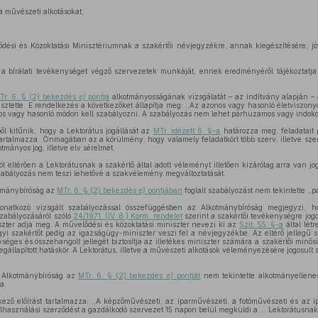
 a művészeti alkotásokat;
ődési és Közoktatási Minisztériumnak a szakértői névjegyzékre, annak kiegészítésére; 
 a bírálati tevékenységet végző szervezetek munkáját, ennek eredményéről tájékoztatja
Tr. 6. § (2) bekezdés
e)
pontja
alkotmányosságának vizsgálatát – az indítvány alapján –
rjesztette. E rendelkezés a következőket állapítja meg: ,,Az azonos vagy hasonló életviszo
nos vagy hasonló módon kell szabályozni. A szabályozás nem lehet párhuzamos vagy indokola
ől kitűnik, hogy a Lektorátus jogállását az
MTr. idézett 6. §-a
határozza meg, feladatait
artalmazza. Önmagában az a körülmény, hogy valamely feladatkört több szerv, illetve sze
tmányos jog, illetve elv sérelmét.
ól eltérően a Lektorátusnak a szakértő által adott véleményt illetően kizárólag arra van j
 szabályozás nem teszi lehetővé a szakvélemény megváltoztatását.
tmánybíróság az
MTr. 6. § (2) bekezdés
e)
pontjában
foglalt szabályozást nem tekintette ,,
onatkozó vizsgált szabályozással összefüggésben az Alkotmánybíróság megjegyzi, h
zabályozásáról szóló
24/1971. (IV. 8.) Korm. rendelet
szerint a szakértői tevékenységre jog
niszter adja meg. A művelődési és közoktatási miniszter nevezi ki az
Szjt. 55. §-a
által létr
ügyi szakértőt pedig az igazságügy-miniszter veszi fel a névjegyzékbe. Az eltérő jellegű s
es és összehangolt jellegét biztosítja az illetékes miniszter számára a szakértői minősül
gállapított hatáskör. A Lektorátus, illetve a művészeti alkotások véleményezésére jogosult 
z Alkotmánybíróság az
MTr. 6. § (2) bekezdés
e)
pontját
nem tekintette alkotmányellen
a.
ező előírást tartalmazza: ,,A képzőművészeti, az iparművészeti, a fotóművészeti és az i
felhasználási szerződést a gazdálkodó szervezet 15 napon belül megküldi a … Lektorátusnak.