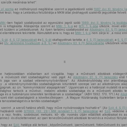
t szerzők mecénása lehet''.
s
e)
pontja
az indítványozó megítélése szerint a jogalkotásról szóló
1987. évi XI. törvény (a
ővé teszi, hogy a Lektorátus felülbírálja a MKM által jóváhagyott szakértői jegyzékbe felvet
MMr.
-ben foglalt szabályozást az egyesülési jogról szóló
1989. évi II. törvény (a további
n is kifogásolta. Álláspontja szerint az
MMr. 1. §-a
az
MTr. 1. §-ába
ütközik, mivel előí
ell küldeni a Lektorátusnak. Az ilyen tartalmú szabályozást az
Alkotmány 63. § (1) beke
l ellentétesnek tekintette. Rámutatott arra is, hogy az
MMr. 1. §-a
nem zárja ki ,,a rossz em
. §-át
,
4. § (2) bekezdését
és
5. §-át
okafogyottnak tartotta, a
4. § (1) bekezdését
, a
6. § (
 az
Etv. sérelmére hivatkozott, a 8. §-t
az
Alkotmány 63. § (1) bekezdésébe
ütközőnek vélt
II.
e határozatában elsősorban azt vizsgálta, hogy a művészeti alkotások elidegenítés
ve a művészeti élet szabadságához való jogot. Az
Alkotmány 61. § (1) bekezdés
első f
k joga van a szabad véleménynyilvánításra''. Az Alkotmánybíróság elvi jelentősé
ogy ,,a véleménynyilvánítás szabadságának kitüntetett szerepe van az alkotmányos alap
gjognak, az ún. 'kommunikációs' alapjogoknak''. Ugyancsak ez a határozat mutatott rá arr
dsághoz tartozik a művészi, irodalmi alkotás szabadsága és a művészeti alkotás t
ga és a tudományos ismeretek tanításának a szabadsága''. (ABH 1992. 170, 171.) Az
Alko
szeti élet szabadságáról a következőképpen: ,,A Magyar Köztársaság tiszteletben tartja 
 tanszabadságot és a tanítás szabadságát.''
e
szerint ,,a szerző határoz afelől, hogy műve nyilvánosságra hozható-e''. [Az
Szjt. 4. § (1
hajtásáról szóló
9/1969. (XII. 29.) MM rendelet 1. § (1) bekezdése
az
Szjt.
védelme al
 a rajz, festés, szobrászat, metszés, kő- stb. nyomás útján előállított alkotásokat és a
a jelmez- és díszletterveket, az ipari tervezőművészeti alkotások terveit és a művészi fényké
ő, hogy az
Szjt.
hatálya alá tartozó ,,képzőművészeti, iparművészeti, fotóművészeti és ipar