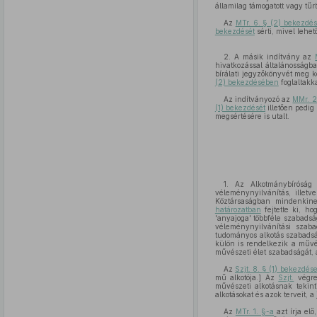
államilag támogatott vagy tűr
Az
MTr. 6. § (2) bekezdé
bekezdését
sérti, mivel lehet
2. A másik indítvány az
hivatkozással általánosságba
bírálati jegyzőkönyvét meg k
(2) bekezdésében
foglaltakka
Az indítványozó az
MMr. 2
(1) bekezdését
illetően pedig
megsértésére is utalt.
1. Az Alkotmánybíróság 
véleménynyilvánítás, illet
Köztársaságban mindenkine
határozatban
fejtette ki, h
'anyajoga' többféle szabadsá
véleménynyilvánítási szaba
tudományos alkotás szabadsá
külön is rendelkezik a művé
művészeti élet szabadságát, a
Az
Szjt. 8. § (1) bekezdés
mű alkotója.] Az
Szjt.
végre
művészeti alkotásnak tekinti
alkotásokat és azok terveit, 
Az
MTr. 1. §-a
azt írja el