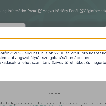
Jogi Információs Portál
Magyar Közlöny Portál
Céginformáció
1
24/1996. (VI. 25.) AB határozat
nálóink! 2026. augusztus 8-án 22:00 és 22:30 óra között ka
A MAGYAR KÖZTÁRSASÁG NEVÉBEN!
Nemzeti Jogszabálytár szolgáltatásában átmeneti
Hatályos: 1996. 06. 25. – 2013. 03. 31.
kadásokra lehet számítani. Szíves türelmüket és megért
szabályi rendelkezések alkotmányellenességének utólagos vizsgálatára irányuló ind
határozatot:
llapítja, hogy a képzőművészet, az iparművészet, a fotóművészet és az ipari tervez