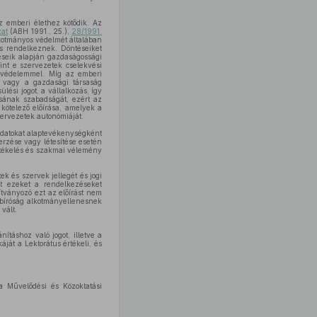
z emberi élethez kötődik. Az
zat
(ABH 1991., 25.),
28/1991.
lkotmányos védelmét általában
is rendelkeznek. Döntéseiket
zéseik alapján gazdaságossági
int e szervezetek cselekvési
ő védelemmel. Míg az emberi
et vagy a gazdasági társaság
lési jogot, a vállalkozás, így
ásának szabadságát, ezért az
 kötelező előírása, amelyek a
zervezetek autonómiáját.
ladatokat alaptevékenységként
erzése vagy létesítése esetén
rtékelés és szakmai vélemény
ek és szervek jellegét és jogi
rt ezeket a rendelkezéseket
dítványozó ezt az előírást nem
ybíróság alkotmányellenesnek
vált.
ításhoz való jogot, illetve a
ját a Lektorátus értékeli, és
 a Művelődési és Közoktatási