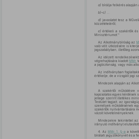
a)
bírálja felkérés alapján
b)–c)
…
d)
javaslatot tesz a Művel
közzétételéről;
e)
értékeli a szakértők és
Minisztériumot.''
Az Alkotmánybíróság az
M
való vélt ütközésére is kite
jogszabályban, illetőleg azo
Az idézett rendelkezésekb
végrehajtására kiadott
MMr.
t
a jogbiztonság, vagy más alko
Az indítványban foglaltakt
értékelje, de a vizsgált jogi
Mindezek alapján az Alko
A szakértői működésre v
kapcsolatos egyes kérdések s
jellege szerint illetékes mi
Testület tagjait, az igazság
személyek működésének egység
szakértők nyilvántartására me
vázolt követelményeknek.
Mindezekre tekintettel a
irányuló indítványt elutasított
4. Az
MMr. 1. §-a
a követk
bírálati jegyzőkönyvét és a 