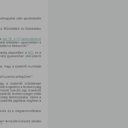
jóváhagyása után gondoskodik
 a Művelődési és Közoktatási
 a
Jat. 18. § (3) bekezdésével
nyokat általában ugyanabban a
tlanul többszintű.''
 pedig alapvetően a
MTr.
és a
mély gyakorolhat, nem jelenti
oga, hogy a szakértő munkáját
párhuzamos jellegűnek''.
ogy a szakértői működéssel
osító engedélyt a tevékenység
ehozott Szerzői Jogi Szakértői
zakértői tevékenységet ellátó
tség létrehozására, illetve a
szakértők jogállása megfelel a
esnek és a megsemmisítésére
pari tervezőművészeti alkotás
''