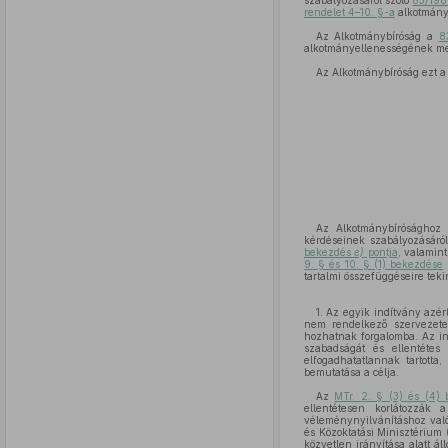
szabályozásáról szóló
83/1982
rendelet 4–10. §-a
alkotmánye
Az Alkotmánybíróság a
8
alkotmányellenességének megá
Az Alkotmánybíróság ezt a
Az Alkotmánybírósághoz 
kérdéseinek szabályozásáró
bekezdés
e)
pontja
, valamin
9. § és 10. § (1) bekezdése
tartalmi összefüggéseire teki
1. Az egyik indítvány azé
nem rendelkező szervezetek
hozhatnak forgalomba. Az ind
szabadságát és ellentétes
elfogadhatatlannak tartotta
bemutatása a célja.
Az
MTr. 2. § (3) és (4)
ellentétesen korlátozzá
véleménynyilvánításhoz való 
és Közoktatási Minisztérium 
közvetlen irányítása alatt á