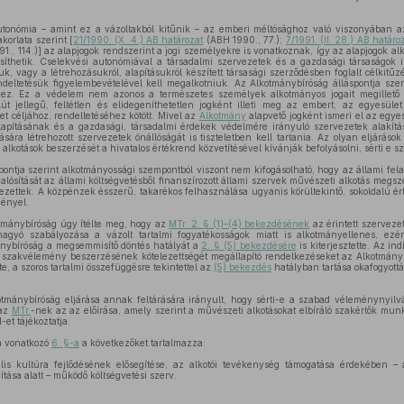
utonómia – amint ez a vázoltakból kitűnik – az emberi méltósághoz való viszonyában a
korlata szerint [
21/1990. (X. 4.) AB határozat
(ABH 1990., 77.);
7/1991. (II. 28.) AB határo
1., 114.)] az alapjogok rendszerint a jogi személyekre is vonatkoznak, így az alapjogok a
síthetik. Cselekvési autonómiával a társadalmi szervezetek és a gazdasági társaságok 
tuk, vagy a létrehozásukról, alapításukról készített társasági szerződésben foglalt célkitű
deltetésük figyelembevételével kell megalkotniuk. Az Alkotmánybíróság álláspontja szer
vez. Ez a védelem nem azonos a természetes személyek alkotmányos jogait megillet
út jellegű, feltétlen és elidegeníthetetlen jogként illeti meg az embert, az egyesül
et céljához, rendeltetéséhez kötött. Mivel az
Alkotmány
alapvető jogként ismeri el az egyesü
apításának és a gazdasági, társadalmi érdekek védelmére irányuló szervezetek alakít
sára létrehozott szervezetek önállóságát is tiszteletben kell tartania. Az olyan eljárások
alkotások beszerzését a hivatalos értékrend közvetítésével kívánják befolyásolni, sérti e s
pontja szerint alkotmányossági szempontból viszont nem kifogásolható, hogy az állami fe
valósítását az állami költségvetésből finanszírozott állami szervek művészeti alkotás megsz
ezettek. A közpénzek ésszerű, takarékos felhasználása ugyanis körültekintő, sokoldalú é
gényel.
tmánybíróság úgy ítélte meg, hogy az
MTr. 2. § (1)–(4) bekezdésének
az érintett szervezet
hagyó szabályozása a vázolt tartalmi fogyatékosságok miatt is alkotmányellenes, ezé
nybíróság a megsemmisítő döntés hatályát a
2. § (5) bekezdésére
is kiterjesztette. Az in
a szakvélemény beszerzésének kötelezettségét megállapító rendelkezéseket az Alkotmán
e, a szoros tartalmi összefüggésre tekintettel az
(5) bekezdés
hatályban tartása okafogyottá 
tmánybíróság eljárása annak feltárására irányult, hogy sérti-e a szabad véleménynyilván
 az
MTr.
-nek az az előírása, amely szerint a művészeti alkotásokat elbíráló szakértők munká
t tájékoztatja.
a vonatkozó
6. §-a
a következőket tartalmazza:
ális kultúra fejlődésének elősegítése, az alkotói tevékenység támogatása érdekében –
tása alatt – működő költségvetési szerv.