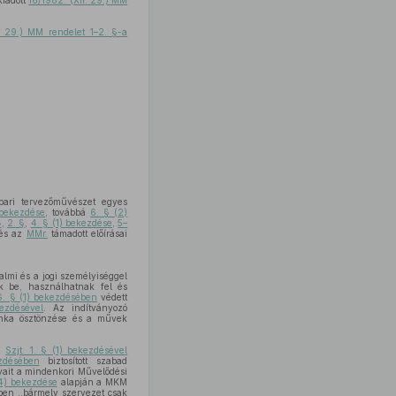
kiadott
16/1982. (XII. 29.) MM
. 29.) MM rendelet 1–2. §-a
pari tervezőművészet egyes
 bekezdése
, továbbá
6. § (2)
§
,
2. §
,
4. § (1) bekezdése
,
5–
és az
MMr.
támadott előírásai
almi és a jogi személyiséggel
ek be, használhatnak fel és
. § (1) bekezdésében
védett
ezdésével
. Az indítványozó
unka ösztönzése és a művek
az
Szjt. 1. § (1) bekezdésével
zdésében
biztosított szabad
nyait a mindenkori Művelődési
(4) bekezdése
alapján a MKM
ben ,,bármely szervezet csak