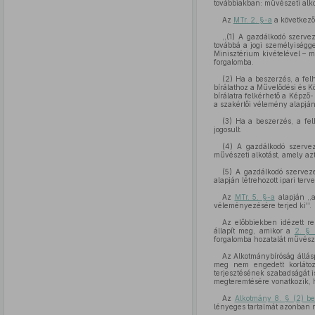
továbbiakban: művészeti alkot
Az
MTr. 2. §-a
a következő
,,(1) A gazdálkodó szerve
továbbá a jogi személyiségg
Minisztérium kivételével – m
forgalomba.
(2) Ha a beszerzés, a fel
bírálathoz a Művelődési és K
bírálatra felkérhető a Képző-
a szakértői vélemény alapján
(3) Ha a beszerzés, a fel
jogosult.
(4) A gazdálkodó szerv
művészeti alkotást, amely az
(5) A gazdálkodó szerveze
alapján létrehozott ipari terv
Az
MTr. 5. §-a
alapján ,,
véleményezésére terjed ki''.
Az előbbiekben idézett r
állapít meg, amikor a
2. § 
forgalomba hozatalát művészet
Az Alkotmánybíróság állás
meg nem engedett korlátozá
terjesztésének szabadságát i
megteremtésére vonatkozik, ha
Az
Alkotmány 8. § (2) b
lényeges tartalmát azonban n