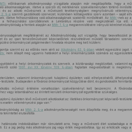
z
MTr.
előírásainak alkotmányossági vizsgálata alapján már megállapította, hogy a mű
ló alkalmasságának, illetve a szerzői díj mértékének szakvéleményben történő minősítésé
át és az alkotó művésznek a művészeti tevékenységben megnyilvánuló véleménysz
. 2. §-a
szerinti gazdálkodó szervezet, különösen költségvetési szerv azonban – saját elh
ek, illetve felhasználásra való alkalmasságának szakértői minősítését. Az
MMr.
-nek az a
s a felhasználási szerződésnek a Lektorátus részére való megküldését írja elő
otmánybíróság a fentiek alapján az
MMr. 1. §-a
megsemmisítésére irányuló kérelmet elutasí
ányosságának megítélésénél az Alkotmánybíróság azt vizsgálta, hogy beavatkozást j
et és az ipari tervezőművészet képviselőinek részvételével működő társadalmi szerv
epülési önkormányzat polgármesteri hivatala részére meg kell küldeni.
pontja szerint ez az előírás nem sérti az
Alkotmány 63. §-ában
védett egyesülési jogot, 
Etv.
nem állapít meg ugyanis hatáskört a helyi önkormányzatok számára az egyesületek 
egyébként a helyi önkormányzatok és szerveik, a köztársasági megbízottak, valamint eg
reiről szóló
1991. évi XX. törvény 109. §-ában
foglaltak megvalósítását is megkönnyí
özterületen, valamint önkormányzati tulajdonú épületen való elhelyezéséről, áthelyezésé
estülete, Budapesten a fővárosi önkormányzat közgyűlése dönt, és gondoskodik fenntartásár
kotás művészi értékére vonatkozóan szakvéleményt kell beszerezni. A fővárosba
hez vagy lebontásához az érintett kerületi önkormányzat egyetértése szükséges.
ajdonú épületen lévő művészeti alkotásokat az illetékes önkormányzat képviselő-testület
zés esetén véleményezési joga van.''
otmánybíróság az
MMr. 2. §-a
alkotmányellenességét nem állapította meg, és a megsemmi
 tekintettel elutasította.
 határozata indokolásában már rámutatott arra, hogy a művészeti élet szabadsága a mű
nti. Ez a jog pedig más alkotmányos jog vagy érték megvalósítása, így az erkölcsök vagy