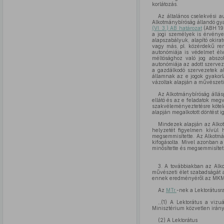
korlátozás.
Az általános cselekvési a
Alkotmánybíróság állandó gya
(VI. 3.) AB határozat
(ABH 199
a jogi személyek is érvénye
alapszabályuk, alapító okira
vagy más, pl. közérdekű ren
autonómiája is védelmet él
méltósághoz való jog abszol
autonómiája az adott szervez
a gazdálkodó szervezetek al
államnak az e jogok gyakorlá
vázoltak alapján a művészeti 
Az Alkotmánybíróság állás
ellátó és az e feladatok meg
szakvéleményeztetésre kötel
alapján megalkotott döntést i
Mindezek alapján az Alko
helyzetét figyelmen kívül 
megsemmisítette. Az Alkotmá
kifogásolta. Mivel azonban 
minősítette és megsemmisített
3. A továbbiakban az Alko
művészeti élet szabadságát
ennek eredményéről az MKM-e
Az
MTr.
-nek a Lektorátusr
,,(1) A Lektorátus a vizu
Minisztérium közvetlen irányí
(2) A Lektorátus