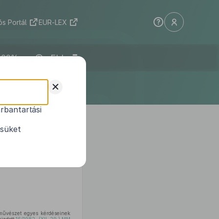
s Portál
EUR-LEX
ELI
+
rbantartási
ésüket
ítványok alapján meghozta a
őművészet egyes kérdéseinek