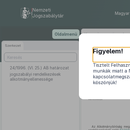
Nemzeti
Magyar 
Jogszabálytár
Ugrás
Oldalmenü
a
tartalomra
Szerkezet
Figyelem!
Tisztelt Felhasz
24/1996. (VI. 25.) AB határozat
munkák miatt a 
jogszabályi rendelkezések
kapcsolatmegsza
alkotmányellenessége
köszönjük!
Az Alkotmánybíróság jog
következő
Az Alkotmánybíróság megá