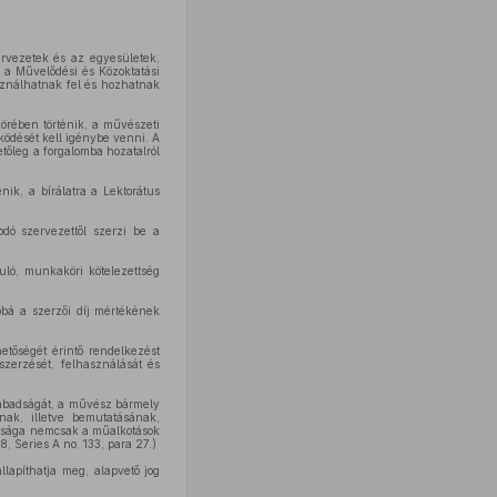
ervezetek és az egyesületek,
 a Művelődési és Közoktatási
sználhatnak fel és hozhatnak
körében történik, a művészeti
ködését kell igénybe venni. A
etőleg a forgalomba hozatalról
ik, a bírálatra a Lektorátus
kodó szervezettől szerzi be a
suló, munkaköri kötelezettség
bbá a szerzői díj mértékének
tőségét érintő rendelkezést
zerzését, felhasználását és
zabadságát, a művész bármely
nak, illetve bemutatásának,
badsága nemcsak a műalkotások
, Series A no. 133, para 27.)
llapíthatja meg, alapvető jog