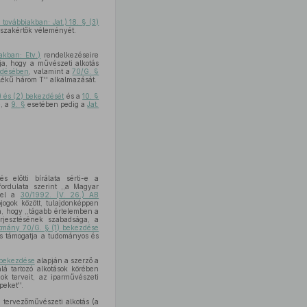
 továbbiakban: Jat.) 18. § (3)
t szakértők véleményét.
akban: Etv.)
rendelkezéseire
rja, hogy a művészeti alkotás
zdésében
, valamint a
70/G. §
lékű három T'' alkalmazását.
1) és (2) bekezdését
és a
10. §
e, a
9. §
esetében pedig a
Jat.
 előtti bírálata sérti-e a
ordulata szerint ,,a Magyar
ggel a
30/1992. (V. 26.) AB
jogok között, tulajdonképpen
a, hogy ,,tágabb értelemben a
erjesztésének szabadsága, a
tmány 70/G. § (1) bekezdése
és támogatja a tudományos és
) bekezdése
alapján a szerző a
á tartozó alkotások körében
zok terveit, az iparművészeti
peket''.
i tervezőművészeti alkotás (a