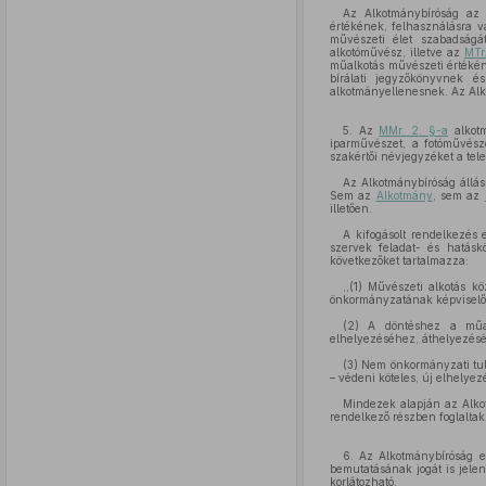
Az Alkotmánybíróság a
értékének, felhasználásra va
művészeti élet szabadság
alkotóművész, illetve az
MTr
műalkotás művészeti értékén
bírálati jegyzőkönyvnek é
alkotmányellenesnek. Az Alk
5. Az
MMr. 2. §-a
alkotm
iparművészet, a fotóművész
szakértői névjegyzéket a tel
Az Alkotmánybíróság állás
Sem az
Alkotmány
, sem az
illetően.
A kifogásolt rendelkezés 
szervek feladat- és hatáskö
következőket tartalmazza:
,,(1) Művészeti alkotás k
önkormányzatának képviselő-t
(2) A döntéshez a műal
elhelyezéséhez, áthelyezésé
(3) Nem önkormányzati tul
– védeni köteles, új elhelye
Mindezek alapján az Alk
rendelkező részben foglaltakra
6. Az Alkotmánybíróság e
bemutatásának jogát is jele
korlátozható.