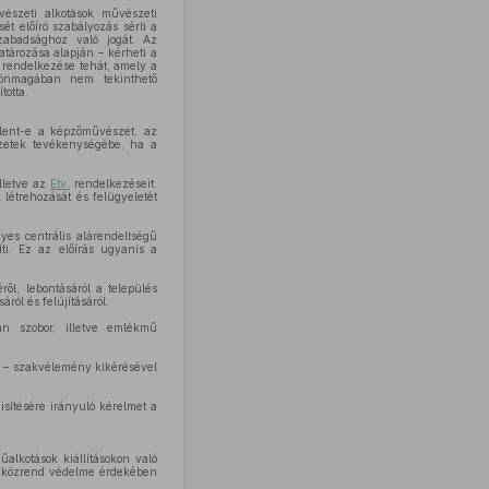
vészeti alkotások művészeti
t előíró szabályozás sérti a
abadsághoz való jogát. Az
atározása alapján – kérheti a
 rendelkezése tehát, amely a
, önmagában nem tekinthető
totta.
elent-e a képzőművészet, az
ezetek tevékenységébe, ha a
illetve az
Etv.
rendelkezéseit.
létrehozását és felügyeletét
yes centrális alárendeltségű
ti. Ez az előírás ugyanis a
ről, lebontásáról a település
ól és felújításáról.
n szobor, illetve emlékmű
e – szakvélemény kikérésével
sítésére irányuló kérelmet a
alkotások kiállításokon való
 a közrend védelme érdekében