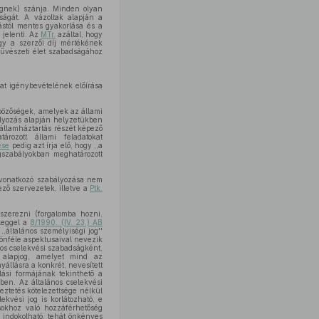
égnek) szánja. Minden olyan
ságát. A vázoltak alapján a
ástól mentes gyakorlása és a
 jelenti. Az
MTr.
azáltal, hogy
gy a szerzői díj mértékének
művészeti élet szabadságához
at igénybevételének előírása
bözőségek, amelyek az állami
ályozás alapján helyzetükben
 államháztartás részét képező
rozott állami feladatokat
ése
pedig azt írja elő, hogy ,,a
ogszabályokban meghatározott
 vonatkozó szabályozása nem
ző szervezetek, illetve a
Ptk.
eszerezni (forgalomba hozni,
lleggel a
8/1990. (IV. 23.) AB
,általános személyiségi jog''
lönféle aspektusaival nevezik
nos cselekvési szabadságként,
s alapjog, amelyet mind az
llásra a konkrét, nevesített
ási formájának tekinthető a
ben. Az általános cselekvési
ztetés kötelezettsége nélkül
kvési jog is korlátozható, e
sokhoz való hozzáférhetőség
 indokolható, tehát önkényes