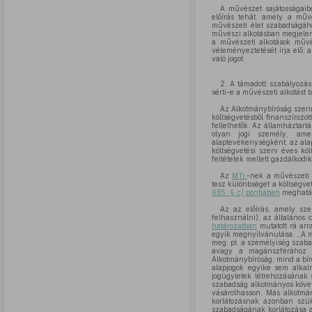
A művészet sajátosságaib
előírás tehát, amely a műv
művészeti élet szabadságáho
művészi alkotásban megjelen
a művészeti alkotások művé
véleményeztetését írja elő,
való jogot.
2. A támadott szabályozás
sérti-e a művészeti alkotást 
Az Alkotmánybíróság szeri
költségvetésből finanszíroz
fellelhetők. Az államháztartá
olyan jogi személy, amel
alaptevékenységként, az alap
költségvetési szerv éves kö
feltételek mellett gazdálkodik'
Az
MTr.
-nek a művészeti 
tesz különbséget a költségve
685. §
c)
pontjában
meghatár
Az az előírás, amely szer
felhasználni), az általános 
határozatban
mutatott rá ar
egyik megnyilvánulása. ,,A m
meg: pl. a személyiség szaba
avagy a magánszférához va
Alkotmánybíróság, mind a bír
alapjogok egyike sem alkal
jogügyletek létrehozásának 
szabadság alkotmányos követe
vásárolhasson. Más alkotmán
korlátozásnak azonban szük
szabadságának korlátozása a