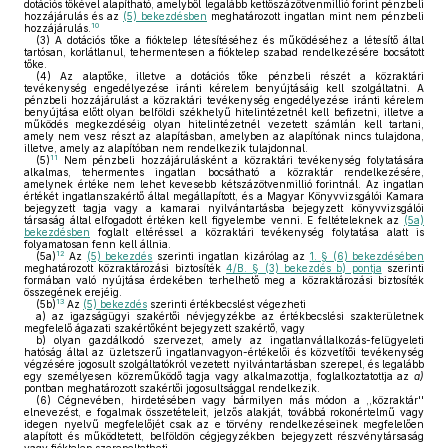
dotációs tőkével alapítható, amelyből legalább kettőszázötvenmillió forint pénzbeli
hozzájárulás és az
(5) bekezdésben
meghatározott ingatlan mint nem pénzbeli
10
hozzájárulás.
(3)
A dotációs tőke a fióktelep létesítéséhez és működéséhez a létesítő által
tartósan, korlátlanul, tehermentesen a fióktelep szabad rendelkezésére bocsátott
tőke.
(4)
Az alaptőke, illetve a dotációs tőke pénzbeli részét a közraktári
tevékenység engedélyezése iránti kérelem benyújtásáig kell szolgáltatni. A
pénzbeli hozzájárulást a közraktári tevékenység engedélyezése iránti kérelem
benyújtása előtt olyan belföldi székhelyű hitelintézetnél kell befizetni, illetve a
működés megkezdéséig olyan hitelintézetnél vezetett számlán kell tartani,
amely nem vesz részt az alapításban, amelyben az alapítónak nincs tulajdona,
illetve, amely az alapítóban nem rendelkezik tulajdonnal.
11
(5)
Nem pénzbeli hozzájárulásként a közraktári tevékenység folytatására
alkalmas, tehermentes ingatlan bocsátható a közraktár rendelkezésére,
amelynek értéke nem lehet kevesebb kétszázötvenmillió forintnál. Az ingatlan
értékét ingatlanszakértő által megállapított, és a Magyar Könyvvizsgálói Kamara
bejegyzett tagja vagy a kamarai nyilvántartásba bejegyzett könyvvizsgálói
társaság által elfogadott értéken kell figyelembe venni. E feltételeknek az
(5a)
bekezdésben
foglalt eltéréssel a közraktári tevékenység folytatása alatt is
folyamatosan fenn kell állnia.
12
(5a)
Az
(5) bekezdés
szerinti ingatlan kizárólag az
1. § (6) bekezdésében
meghatározott közraktározási biztosíték
4/B. § (3) bekezdés b) pontja
szerinti
formában való nyújtása érdekében terhelhető meg a közraktározási biztosíték
összegének erejéig.
13
(5b)
Az
(5) bekezdés
szerinti értékbecslést végezheti
a)
az igazságügyi szakértői névjegyzékbe az értékbecslési szakterületnek
megfelelő ágazati szakértőként bejegyzett szakértő, vagy
b)
olyan gazdálkodó szervezet, amely az ingatlanvállalkozás-felügyeleti
hatóság által az üzletszerű ingatlanvagyon-értékelői és közvetítői tevékenység
végzésére jogosult szolgáltatókról vezetett nyilvántartásban szerepel, és legalább
egy személyesen közreműködő tagja vagy alkalmazottja, foglalkoztatottja az
a)
pontban meghatározott szakértői jogosultsággal rendelkezik.
(6)
Cégnevében, hirdetésében vagy bármilyen más módon a ,,közraktár''
elnevezést, e fogalmak összetételeit, jelzős alakját, továbbá rokonértelmű vagy
idegen nyelvű megfelelőjét csak az e törvény rendelkezéseinek megfelelően
alapított és működtetett, belföldön cégjegyzékben bejegyzett részvénytársaság