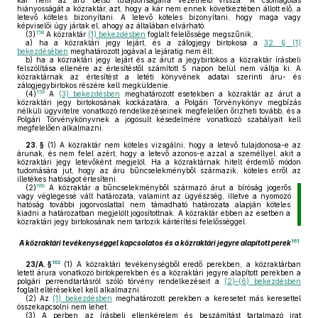
kár nem az áru belső tulajdonságaira vezethető vissza. A csomagolás
hiányosságát a közraktár, azt, hogy a kár nem ennek következtében állott elő, a
letevő köteles bizonyítani. A letevő köteles bizonyítani, hogy maga vagy
képviselői úgy jártak el, ahogy az általában elvárható.
158
(3)
A közraktár
(1) bekezdésben
foglalt felelőssége megszűnik,
a)
ha a közraktári jegy lejárt, és a zálogjegy birtokosa a
32. § (1)
bekezdésében
meghatározott jogával a lejáratig nem élt;
b)
ha a közraktári jegy lejárt és az árut a jegybirtokos a közraktár írásbeli
felszólítása ellenére az értesítéstől számított 5 napon belül nem váltja ki. A
közraktárnak az értesítést a letéti könyvének adatai szerinti áru- és
zálogjegybirtokos részére kell megküldenie.
159
(4)
A
(3) bekezdésben
meghatározott esetekben a közraktár az árut a
közraktári jegy birtokosának kockázatára, a Polgári Törvénykönyv megbízás
nélküli ügyvitelre vonatkozó rendelkezéseinek megfelelően őrizheti tovább, és a
Polgári Törvénykönyvnek a jogosult késedelmére vonatkozó szabályait kell
megfelelően alkalmazni.
23. §
(1)
A közraktár nem köteles vizsgálni, hogy a letevő tulajdonosa-e az
árunak, és nem felel azért, hogy a letevő azonos-e azzal a személlyel, akit a
közraktári jegy letevőként megjelöl. Ha a közraktárnak hitelt érdemlő módon
tudomására jut, hogy az áru bűncselekményből származik, köteles erről az
illetékes hatóságot értesíteni.
160
(2)
A közraktár a bűncselekményből származó árut a bíróság jogerős
vagy véglegessé vált határozata, valamint az ügyészség, illetve a nyomozó
hatóság további jogorvoslattal nem támadható határozata alapján köteles
kiadni a határozatban megjelölt jogosítottnak. A közraktár ebben az esetben a
közraktári jegy birtokosának nem tartozik kártérítési felelősséggel.
161
A közraktári tevékenységgel kapcsolatos és a közraktári jegyre alapított perek
162
23/A. §
(1)
A közraktári tevékenységből eredő perekben, a közraktárban
letett árura vonatkozó birtokperekben és a közraktári jegyre alapított perekben a
polgári perrendtartásról szóló törvény rendelkezéseit a
(2)–(6) bekezdésben
foglalt eltérésekkel kell alkalmazni.
(2)
Az
(1) bekezdésben
meghatározott perekben a keresetet más keresettel
összekapcsolni nem lehet.
(3)
A perben az írásbeli ellenkérelem és beszámítást tartalmazó irat