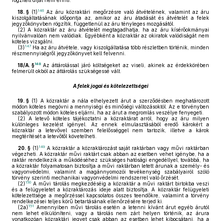
rögzített díjat nem érinti.
146
18. §
(1)
Az áru közraktári megőrzésre való átvételének, valamint az áru
kiszolgáltatásának időpontja az, amikor az áru átadását és átvételét a felek
jegyzőkönyvben rögzítik, függetlenül az áru tényleges mozgásától.
(2)
A közraktár az áru átvételét megtagadhatja, ha az áru kísérőokmányai
nyilvánvalóan nem valódiak. Egyébként a közraktár az okiratok valódiságát nem
köteles vizsgálni.
147
(3)
Ha az áru átvétele, vagy kiszolgáltatása több részletben történik, minden
részmennyiségről jegyzőkönyvet kell felvenni.
148
18/A. §
Az áttárolással járó költségeket az viseli, akinek az érdekkörében
felmerült okból az áttárolás szükségessé vált.
A felek jogai és kötelezettségei
19. §
(1)
A közraktár a nála elhelyezett árut a szerződésben meghatározott
módon köteles megóvni a mennyiségi és minőségi változásoktól. Az e törvényben
szabályozott módon köteles eljárni, ha az árut a megromlás veszélye fenyegeti.
(2)
A letevő köteles tájékoztatni a közraktárat arról, hogy az áru milyen
különleges kezelést igényel. Az ennek elmulasztásából eredő károkért a
közraktár a letevővel szemben felelősséggel nem tartozik, illetve a károk
megtérítését a letevőtől követelheti.
149
20. §
(1)
A közraktár a közraktározást saját raktárban vagy művi raktárban
végezheti. A közraktár művi raktárt csak abban az esetben vehet igénybe, ha a
raktár rendelkezik a működéséhez szükséges hatósági engedéllyel, továbbá, ha
a közraktár folyamatosan biztosítja a művi raktárban letett árunak a személy- és
vagyonvédelmi, valamint a magánnyomozói tevékenység szabályairól szóló
törvény szerinti mechanikai vagyonvédelmi rendszerrel való őrzését.
150
(2)
A művi tárolás megkezdéséig a közraktár a művi raktárt birtokba veszi
és a felügyeletet a közraktározás ideje alatt biztosítja. A közraktár felügyeleti
kötelezettsége a megőrzéssel kapcsolatos összes teendőkre, valamint a törvény
rendelkezései teljes körű betartásának ellenőrzésére terjed ki.
151
(2a)
Amennyiben művi tárolás esetén a letenni kívánt árut egyéb árutól
nem lehet elkülöníteni, vagy a tárolás nem zárt helyen történik, az árura
vonatkozóan közraktári jegyet csak abban az esetben lehet kibocsátani, ha a