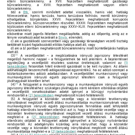
elleni bűncselekmény, a XVII. fejezetben meghatározott gazdasági
bűncselekmény, a XVIII. fejezetben meghatározott vagyon elleni
bűncselekmény,
bb)
a
Btk.
szerinti minősített adattal visszaélés, hamis vád, hatóság
félrevezetése, hamis tanúzás, hamis tanúzásra felhívás, mentő körülmény
elhallgatása, bűnpártolás, XXVII. Fejezetében meghatározott korrupciós
bűncselekmény, bűnszervezetben részvétel, XXXIII. Fejezetében meghatározott
közbizalom elleni bűncselekmény vagy XXXV–XLIII. Fejezetében meghatározott
bűncselekmény
elkövetése miatt jogerős ítéletben megállapította, addig az időpontig, amíg az e
tényre vonatkozó adat kezelését a
Bnytv.
elrendeli,
c)
aki a gazdálkodó szervezetben vagy gazdasági társaságban vezető tisztség
betöltését kizáró foglalkozástól eltiltás hatálya alatt áll, vagy
d)
aki a
b)
pontban meghatározott bűncselekmény miatt büntetőeljárás hatálya
alatt áll.
72
(3)
A vezetőjelöltet – a megbízatására irányuló jogviszony létesítését
megelőző harminc nappal – a felügyeletnek be kell jelenteni. A bejelentéssel
egyidejűleg a vezetőjelölt részletes szakmai önéletrajzát, valamint az
(1)
bekezdésben
felsoroltak hitelt érdemlő igazolását is be kell nyújtani. Az állami
adóhatóságtól beszerezhető adóigazolással egyenértékű, ha az adózó szerepel a
köztartozásmentes adózói adatbázisban. A vezetőjelölttel munkaviszonyt vagy
munkavégzésre irányuló egyéb jogviszonyt létesíteni csak a felügyelet
jóváhagyását követően lehet.
73
(4)
A felügyelet a munkaviszony vagy a munkavégzésre irányuló egyéb
jogviszony létesítéséhez szükséges jóváhagyás iránti kérelem elbírálása céljából
a vezetőjelölt vonatkozásában adatot igényel a bűnügyi nyilvántartási
rendszerből a
(2) bekezdésben
meghatározott kizáró feltételekről.
(5)
A felügyelet a közraktár vezetője vagy a közraktári tevékenység
irányításával megbízott vezető állású munkavállalója munkaviszonyának vagy
munkavégzésre irányuló egyéb jogviszonyának fennállása alatt lefolytatott
hatósági ellenőrzés keretében ellenőrzi azt is, hogy a közraktár vezetője vagy a
közraktári tevékenység irányításával megbízott vezető állású munkavállalója
megfelel-e a
(2) bekezdésben
meghatározott feltételeknek. A hatósági
ellenőrzés céljából a felügyelet adatot igényelhet a bűnügyi nyilvántartási
rendszerből. Az adatigénylés kizárólag arra irányulhat, hogy a közraktár
vezetője vagy a közraktári tevékenység irányításával megbízott vezető állású
munkavállalója megfelel-e a
(2) bekezdésben
meghatározott feltételeknek.