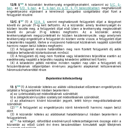
126
12/B. §
A közraktári tevékenység engedélyezéséért, valamint az
5/C. §-
ban
, az
5/D. §-ban
, a
8. §-ban és a 13. § (1) bekezdésében
meghatározott
engedélyezési eljárásért a kérelmező igazgatási szolgáltatási díjat fizet a
felügyelet részére.
127
12/C. §
(1)
A
12/A. §
szerint meghatározott felügyeleti díjat a tárgyévet
követő év január 31-ig kell befizetni. Az a közraktár, amely tevékenységét év
közben kezdte meg, a felügyeleti díjat első ízben a tevékenység megkezdését
követő év január 31-ig köteles megfizetni. Az a közraktár, amely
tevékenységének megszüntetését év közben kezdeményezte, vagy amelynek
tevékenységi engedélyét a felügyelet év közben vonta vissza, a felügyeleti díjat
a bejelentés napjától, illetve a visszavonó határozat közlésének napjától számított
harminc napon belül köteles megfizetni.
(2)
A felügyelet részére határidőben meg nem fizetett felügyeleti díj adók
módjára behajtandó köztartozásnak minősül.
(3)
A felügyeleti díj meg nem fizetése vagy késedelmes teljesítése esetén az
esedékesség napjától a teljesítés napjáig késedelmi pótlékot kell fizetni.
(4)
A késedelmi pótlék mértéke minden naptári nap után a felügyeleti díj
felszámításának időpontjában érvényes jegybanki alapkamat kétszeresének
háromszázhatvanötöd része.
Bejelentési kötelezettség
128
13. §
(1)
A közraktár köteles az alábbi változásokat előzetesen engedélyezés
céljából a felügyeletnek írásban bejelenteni:
a)
az üzletszabályzat módosításának szándékát;
b)
a zálogkölcsönnyújtási szabályzat módosításának szándékát;
c)
az alkalmazni kívánt közraktári jegyek, letéti könyv megváltoztatásának
szándékát.
129
(2)
A felügyelet az engedélyezés iránti kérelemről harminc napon belül
dönt.
(3)
A közraktár köteles az alábbiakat haladéktalanul írásban bejelenteni a
felügyeletnek:
130
a)
ha költséget, ráfordítást eredményező kötelezettségeinek összege eléri a
közraktár az előző üzleti évi éves beszámolóban kimutatott saját tőkéjének