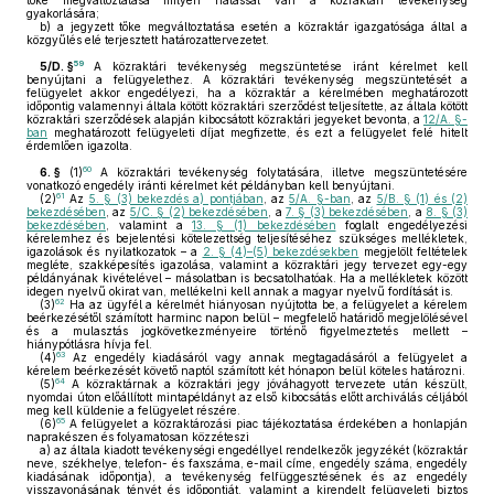
tőke megváltoztatása milyen hatással van a közraktári tevékenység
gyakorlására;
b)
a jegyzett tőke megváltoztatása esetén a közraktár igazgatósága által a
közgyűlés elé terjesztett határozattervezetet.
59
5/D. §
A közraktári tevékenység megszüntetése iránt kérelmet kell
benyújtani a felügyelethez. A közraktári tevékenység megszüntetését a
felügyelet akkor engedélyezi, ha a közraktár a kérelmében meghatározott
időpontig valamennyi általa kötött közraktári szerződést teljesítette, az általa kötött
közraktári szerződések alapján kibocsátott közraktári jegyeket bevonta, a
12/A. §-
ban
meghatározott felügyeleti díjat megfizette, és ezt a felügyelet felé hitelt
érdemlően igazolta.
60
6. §
(1)
A közraktári tevékenység folytatására, illetve megszüntetésére
vonatkozó engedély iránti kérelmet két példányban kell benyújtani.
61
(2)
Az
5. § (3) bekezdés a) pontjában
, az
5/A. §-ban
, az
5/B. § (1) és (2)
bekezdésében
, az
5/C. § (2) bekezdésében
, a
7. § (3) bekezdésében
, a
8. § (3)
bekezdésében
, valamint a
13. § (1) bekezdésében
foglalt engedélyezési
kérelemhez és bejelentési kötelezettség teljesítéséhez szükséges mellékletek,
igazolások és nyilatkozatok – a
2. § (4)–(5) bekezdésekben
megjelölt feltételek
megléte, szakképesítés igazolása, valamint a közraktári jegy tervezet egy-egy
példányának kivételével – másolatban is becsatolhatóak. Ha a mellékletek között
idegen nyelvű okirat van, mellékelni kell annak a magyar nyelvű fordítását is.
62
(3)
Ha az ügyfél a kérelmét hiányosan nyújtotta be, a felügyelet a kérelem
beérkezésétől számított harminc napon belül – megfelelő határidő megjelölésével
és a mulasztás jogkövetkezményeire történő figyelmeztetés mellett –
hiánypótlásra hívja fel.
63
(4)
Az engedély kiadásáról vagy annak megtagadásáról a felügyelet a
kérelem beérkezését követő naptól számított két hónapon belül köteles határozni.
64
(5)
A közraktárnak a közraktári jegy jóváhagyott tervezete után készült,
nyomdai úton előállított mintapéldányt az első kibocsátás előtt archiválás céljából
meg kell küldenie a felügyelet részére.
65
(6)
A felügyelet a közraktározási piac tájékoztatása érdekében a honlapján
naprakészen és folyamatosan közzéteszi
a)
az általa kiadott tevékenységi engedéllyel rendelkezők jegyzékét (közraktár
neve, székhelye, telefon- és faxszáma, e-mail címe, engedély száma, engedély
kiadásának időpontja), a tevékenység felfüggesztésének és az engedély
visszavonásának tényét és időpontját, valamint a kirendelt felügyeleti biztos