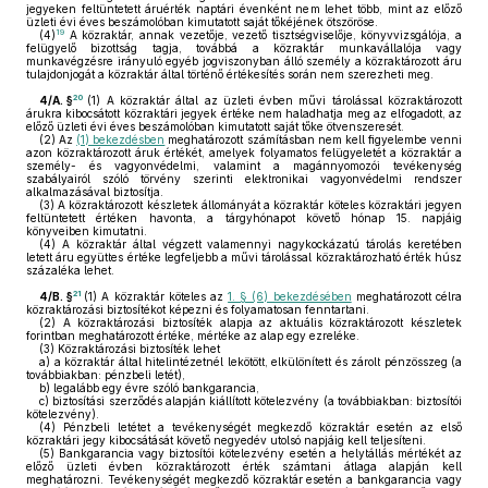
jegyeken feltüntetett áruérték naptári évenként nem lehet több, mint az előző
üzleti évi éves beszámolóban kimutatott saját tőkéjének ötszöröse.
19
(4)
A közraktár, annak vezetője, vezető tisztségviselője, könyvvizsgálója, a
felügyelő bizottság tagja, továbbá a közraktár munkavállalója vagy
munkavégzésre irányuló egyéb jogviszonyban álló személy a közraktározott áru
tulajdonjogát a közraktár által történő értékesítés során nem szerezheti meg.
20
4/A. §
(1)
A közraktár által az üzleti évben művi tárolással közraktározott
árukra kibocsátott közraktári jegyek értéke nem haladhatja meg az elfogadott, az
előző üzleti évi éves beszámolóban kimutatott saját tőke ötvenszeresét.
(2)
Az
(1) bekezdésben
meghatározott számításban nem kell figyelembe venni
azon közraktározott áruk értékét, amelyek folyamatos felügyeletét a közraktár a
személy- és vagyonvédelmi, valamint a magánnyomozói tevékenység
szabályairól szóló törvény szerinti elektronikai vagyonvédelmi rendszer
alkalmazásával biztosítja.
(3)
A közraktározott készletek állományát a közraktár köteles közraktári jegyen
feltüntetett értéken havonta, a tárgyhónapot követő hónap 15. napjáig
könyveiben kimutatni.
(4)
A közraktár által végzett valamennyi nagykockázatú tárolás keretében
letett áru együttes értéke legfeljebb a művi tárolással közraktározható érték húsz
százaléka lehet.
21
4/B. §
(1)
A közraktár köteles az
1. § (6) bekezdésében
meghatározott célra
közraktározási biztosítékot képezni és folyamatosan fenntartani.
(2)
A közraktározási biztosíték alapja az aktuális közraktározott készletek
forintban meghatározott értéke, mértéke az alap egy ezreléke.
(3)
Közraktározási biztosíték lehet
a)
a közraktár által hitelintézetnél lekötött, elkülönített és zárolt pénzösszeg (a
továbbiakban: pénzbeli letét),
b)
legalább egy évre szóló bankgarancia,
c)
biztosítási szerződés alapján kiállított kötelezvény (a továbbiakban: biztosítói
kötelezvény).
(4)
Pénzbeli letétet a tevékenységét megkezdő közraktár esetén az első
közraktári jegy kibocsátását követő negyedév utolsó napjáig kell teljesíteni.
(5)
Bankgarancia vagy biztosítói kötelezvény esetén a helytállás mértékét az
előző üzleti évben közraktározott érték számtani átlaga alapján kell
meghatározni. Tevékenységét megkezdő közraktár esetén a bankgarancia vagy