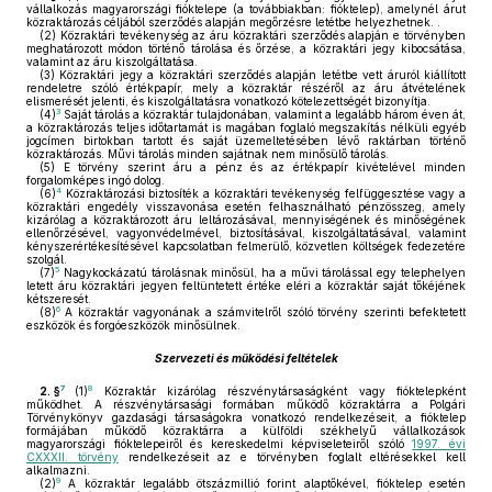
vállalkozás magyarországi fióktelepe (a továbbiakban: fióktelep), amelynél árut
közraktározás céljából szerződés alapján megőrzésre letétbe helyezhetnek. .
(2)
Közraktári tevékenység az áru közraktári szerződés alapján e törvényben
meghatározott módon történő tárolása és őrzése, a közraktári jegy kibocsátása,
valamint az áru kiszolgáltatása.
(3)
Közraktári jegy a közraktári szerződés alapján letétbe vett áruról kiállított
rendeletre szóló értékpapír, mely a közraktár részéről az áru átvételének
elismerését jelenti, és kiszolgáltatásra vonatkozó kötelezettségét bizonyítja.
3
(4)
Saját tárolás a közraktár tulajdonában, valamint a legalább három éven át,
a közraktározás teljes időtartamát is magában foglaló megszakítás nélküli egyéb
jogcímen birtokban tartott és saját üzemeltetésében lévő raktárban történő
közraktározás. Művi tárolás minden sajátnak nem minősülő tárolás.
(5)
E törvény szerint áru a pénz és az értékpapír kivételével minden
forgalomképes ingó dolog.
4
(6)
Közraktározási biztosíték a közraktári tevékenység felfüggesztése vagy a
közraktári engedély visszavonása esetén felhasználható pénzösszeg, amely
kizárólag a közraktározott áru leltározásával, mennyiségének és minőségének
ellenőrzésével, vagyonvédelmével, biztosításával, kiszolgáltatásával, valamint
kényszerértékesítésével kapcsolatban felmerülő, közvetlen költségek fedezetére
szolgál.
5
(7)
Nagykockázatú tárolásnak minősül, ha a művi tárolással egy telephelyen
letett áru közraktári jegyen feltüntetett értéke eléri a közraktár saját tőkéjének
kétszeresét.
6
(8)
A közraktár vagyonának a számvitelről szóló törvény szerinti befektetett
eszközök és forgóeszközök minősülnek.
Szervezeti és működési feltételek
7
8
2. §
(1)
Közraktár kizárólag részvénytársaságként vagy fióktelepként
működhet. A részvénytársasági formában működő közraktárra a Polgári
Törvénykönyv gazdasági társaságokra vonatkozó rendelkezéseit, a fióktelep
formájában működő közraktárra a külföldi székhelyű vállalkozások
magyarországi fióktelepeiről és kereskedelmi képviseleteiről szóló
1997. évi
CXXXII. törvény
rendelkezéseit az e törvényben foglalt eltérésekkel kell
alkalmazni.
9
(2)
A közraktár legalább ötszázmillió forint alaptőkével, fióktelep esetén