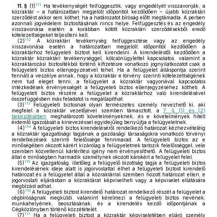
111
11. §
(1)
Ha tevékenységét felfüggesztik, vagy engedélyét visszavonják, a
közraktár – a határozatban megjelölt időponttól kezdődően – újabb közraktári
szerződést akkor sem köthet, ha a határozatot bíróság előtt megtámadta. A perben
azonnali jogvédelem biztosításának nincs helye. Felfüggesztés és az engedély
visszavonása esetén a korábban kötött közraktári szerződésekből eredő
kötelezettségeket teljesíteni kell.
112
(2)
A közraktári tevékenység felfüggesztése vagy az engedély
visszavonása esetén a határozatban megjelölt időponttól kezdődően a
közraktárhoz felügyeleti biztost kell kirendelni. A kirendeléstől kezdődően a
közraktár közraktári tevékenységgel, kölcsönügylettel kapcsolatos, valamint a
közraktározási biztosítékból történő kifizetésre vonatkozó jognyilatkozatot csak a
felügyeleti biztos ellenjegyzésével tehet. Ha a felügyelet álláspontja szerint
fennáll a veszélye annak, hogy a közraktár e törvény szerinti kötelezettségének
nem tud eleget tenni, a felügyelet a közraktár vagyonával kapcsolatos
intézkedések érvényességét a felügyeleti biztos ellenjegyzéséhez kötheti. A
felügyeleti biztos részére a felügyelet a közraktárhoz való kirendelésével
összefüggésben más feladatot is megállapíthat.
113
(3)
Felügyeleti biztosnak olyan természetes személy nevezhető ki, aki
megfelel a közraktár vezetőjével szemben támasztott, a
7. § (1) és (2)
bekezdésében
meghatározott követelményeknek, és e követelmények hitelt
érdemlő igazolását a kinevezéssel egyidejűleg benyújtja a felügyeletnek.
114
(4)
A felügyeleti biztos kirendeléséről rendelkező határozat kézhezvételéig
a közraktár igazgatósági tagjának a gazdasági társaságokra vonatkozó törvényi
rendelkezések szerinti felelőssége fennmarad. A felügyeleti biztos az e
minőségében okozott kárért kizárólag a felügyeletnek tartozik felelősséggel, vele
szemben közvetlenül kártérítési igény nem érvényesíthető. A felügyeleti biztos
által e minőségben harmadik személynek okozott károkért a felügyelet felel.
115
(5)
Az igazgatóság, illetőleg a felügyelő bizottság tagja a felügyeleti biztos
kirendelésének ideje alatt is jogorvoslattal élhet a felügyeleti biztost kirendelő
határozat és a felügyelet által a közraktárral szemben hozott határozat ellen, e
jogorvoslati eljárásban a közraktárat képviselheti vagy a képviselet ellátására
megbízást adhat.
116
(6)
A felügyeleti biztost kirendelő határozat rendelkező részét a felügyelet a
cégbíróságnak megküldi, valamint kérelmezi a felügyeleti biztos nevének,
munkahelyének, beosztásának, és a kirendelés kezdő időpontjának a
Cégközlönyben történő közzétételét.
117
(7)
Ha a felügyeleti biztost a közraktár képviseletében eljáró személy