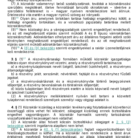
vagy fióktelep szerepeltetheti.
(7)
A közraktár valamennyi belső szabályzatának, továbbá a közraktározási
szerződés megkötését, illetve fennállását tanúsító okiratoknak – ideértve a
szerződési feltételeket is – magyar nyelven rendelkezésre kell állniuk.
Értelmezési vita esetén a magyar nyelvű szöveg az irányadó.
14
(8)
Olyan áru, amelynek birtokban tartása hatósági engedélyhez kötött, a
hatósági engedély birtokában, és a vonatkozó jogszabály betartása mellett
közraktározható.
15
(9)
Nem közösségi áru a vámjogszabályok szerinti engedéllyel rendelkező,
és az ott meghatározott eljárás szerint működő A és B típusú vámraktárban
közraktározható. Adóraktárban elhelyezett áru az általános forgalmi adóról szóló
törvényben meghatározott engedéllyel rendelkező, és az ott meghatározott
eljárás szerint működő adóraktárban közraktározható.
16
(10)
A
(8) és (9) bekezdés
szerinti engedélyekkel a raktár üzemeltetőjének
kell rendelkeznie.
17
3. §
(1)
A részvénytársasági formában működő közraktár igazgatósága
köteles olyan részvénykönyvet vezetni, amely a részvényekről tartalmazza
a)
a részvénytulajdonosok nevét (cégét), lakcímét (székhelyét), a részvényes
állampolgárságát;
b)
a részvény jelét, sorszámát, névértékét, fajtáját és a részvényhez fűződő
jogokat;
c)
a részvényvásárlásnak és a részvénykönyvbe történő bejegyzésnek
időpontját, a részvény bevonásának és törlésének időpontját;
d)
közös tulajdonban lévő részvények esetén a közös képviselő nevét (cégét)
és lakcímét (székhelyét).
(2)
A részvénykönyv mellékleteként nyilván kell tartani a közvetett
tulajdonnal rendelkező személyek személyi vagy cégjogi adatait is.
4. §
(1)
Közraktár kizárólag a közraktári tevékenység folytatásával közvetlenül
összefüggő célra vehet fel kölcsönt, zálogjogot kizárólag ennek biztosítására
engedhet vagyontárgyain. A közraktár harmadik személy tartozásának
visszafizetéséért kezességet nem vállalhat.
(2)
A közraktár által felvett kölcsön biztosítékául zálogjogot a
2. § (2)
bekezdése
szerinti ingatlanra alapítani nem lehet.
18
(3)
A közraktár a
40. § (1) bekezdésében
foglalt vagyonbiztosításon túl
felelősségbiztosítást is köthet. Ha a közraktár nem rendelkezik a tárolt áruk
értékének megfelelő felelősségbiztosítással, az általa kibocsátott közraktári