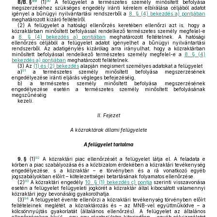
89
90
8/B. §
(1)
A felügyelet a természetes személy minősített befolyása
megszerzéséhez szükséges engedély iránti kérelem elbírálása céljából adatot
igényel a bűnügyi nyilvántartási rendszerből a
8. § (4) bekezdés a) pontjában
meghatározott kizáró feltételről.
(2)
A felügyelet a hatósági ellenőrzés keretében ellenőrzi azt is, hogy a
közraktárban minősített befolyással rendelkező természetes személy megfelel-e
a
8. § (4) bekezdés a) pontjában
meghatározott feltételnek. A hatósági
ellenőrzés céljából a felügyelet adatot igényelhet a bűnügyi nyilvántartási
rendszerből. Az adatigénylés kizárólag arra irányulhat, hogy a közraktárban
minősített befolyással rendelkező természetes személy megfelel-e a
8. § (4)
bekezdés a) pontjában
meghatározott feltételnek.
(3)
Az
(1) és (2) bekezdés
alapján megismert személyes adatokat a felügyelet
91
a)
a természetes személy minősített befolyása megszerzésének
engedélyezése iránti eljárás végleges befejezéséig,
b)
a természetes személy minősített befolyása megszerzésének
engedélyezése esetén a természetes személy minősített befolyásának
megszűnéséig
kezeli.
II. Fejezet
A közraktárak állami felügyelete
A felügyelet tartalma
92
9. §
(1)
A közraktári piac ellenőrzését a felügyelet látja el. A feladata e
körben a piac szabályozása és a közbizalom érdekében a közraktári tevékenység
engedélyezése, s a közraktár – e törvényben és a rá vonatkozó egyéb
jogszabályokban előírt – kötelezettségei betartásának folyamatos ellenőrzése.
93
(2)
A közraktári engedély
10. § (1) bekezdés c) pontja
szerinti visszavonása
esetén a felügyelet felügyeleti jogkörét a közraktár által kibocsátott valamennyi
közraktári jegy bevonásáig gyakorolhatja.
94
(3)
A felügyelet évente ellenőrzi a közraktári tevékenység törvényben előírt
feltételeinek meglétét, a közraktározás és – az MNB-vel együttműködve – a
kölcsönnyújtás gyakorlatát (általános ellenőrzés). A felügyelet az általános