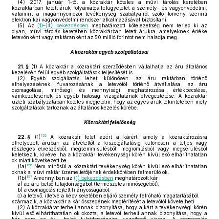
(4)
2017. január 1-től a közraktár köteles a művi tárolás keretében
közraktárban letett áruk folyamatos felügyeletét a személy- és vagyonvédelmi,
valamint a magánnyomozói tevékenység szabályairól szóló törvény szerinti
elektronikai vagyonvédelmi rendszer alkalmazásával biztosítani.
(5)
Az
(1)–(4) bekezdésben
meghatározott kötelezettség nem terjed ki az
olyan, művi tárolás keretében közraktárban letett árukra, amelyeknek értéke
letevőnként vagy raktáranként az 50 millió forintot nem haladja meg.
A közraktár egyéb szolgáltatásai
21. §
(1)
A közraktár a közraktári szerződésben vállalhatja az áru általános
kezelésén felül egyéb szolgáltatások teljesítését is.
(2)
Egyéb szolgáltatás lehet különösen: az áru raktárban történő
elhelyezésének, fuvarozásának a letevőtől történő átvállalása, az áru
csomagolása, minőségi és mennyiségi meghatározása, értékbecslése,
vámkezelésének és egyéb hatósági vizsgálatának elvégeztetése. A közraktár
üzleti szabályzatában köteles megjelölni, hogy az egyes áruk tekintetében mely
szolgáltatások tartoznak az általános kezelés körébe.
Közraktári felelősség
155
22. §
(1)
A közraktár felel azért a kárért, amely a közraktározásra
elhelyezett áruban az átvételtől a kiszolgáltatásig különösen a teljes vagy
részleges elveszésből, megsemmisülésből, megromlásból vagy megsérülésből
keletkezik, kivéve, ha a közraktár tevékenységi körén kívül eső elháríthatatlan
ok miatt következett be.
156
(1a)
Nem minősül a közraktári tevékenység körén kívül eső elháríthatatlan
oknak a művi raktár üzemeltetőjének érdekkörében felmerülő ok.
157
(1b)
Amennyiben az
(1) bekezdésben
meghatározott kár
a)
az áru belső tulajdonságából (természetes minőségéből),
b)
a csomagolás rejtett hiányosságából,
c)
a letevő, illetve a képviseletében eljáró személy felróható magatartásából
származik, a közraktár a kár összegének megtérítését a letevőtől követelheti.
(2)
A közraktárat terheli annak bizonyítása, hogy a kárt a tevékenységi körén
kívül eső elháríthatatlan ok okozta, a letevőt terheli annak bizonyítása, hogy a