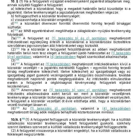
10. §
(1)
Ha a felügyeleti vizsgálat eredményeként jogsértést állapítanak meg,
annak súlyától függően a felügyelet
a)
kötelezheti a közraktárat, hogy a megadott határidőn belül küszöbölje ki a
jogsértést, illetve tevékenységét a jogszabályoknak megfelelően végezze;
b)
felfüggesztheti a közraktár tevékenységét;
c)
visszavonhatja a közraktári engedélyt;
102
d)
a közraktárt ötvenezer forinttól ötvenmillió forintig terjedő bírsággal
sújthatja;
103
e)
az MNB egyetértésével megtilthatja a zálogkölcsön-nyújtási tevékenység
folytatását.
104
(1a)
A felügyelet az
(1) bekezdés b) és c) pontjában
meghatározott
intézkedéssel egyidejűleg értesíti a közraktárral a közraktározási biztosítékra
szerződéses jogviszonyban álló hitelintézetet vagy biztosítót.
105
(2)
Ha a közraktár a felügyelet felszólításának az abban meghatározott
határidőn belül nem tesz eleget, a felügyelet újabb határozattal az
(1) bekezdés
b)–e) pontjában
, valamint a
(4) bekezdésben
foglalt szankciókat alkalmazhatja.
106
(3)
107
(4)
A felügyelet az
(1) bekezdésben
meghatározott intézkedéseken kívül a
közraktár vezetőjét – a jogsértés mértékétől függően – egymillió forintig terjedő
bírság megfizetésére kötelezheti, illetve kötelezheti az igazgatóságot vagy az
igazgatóság jogait gyakorló vezérigazgatót a közgyűlés összehívására, továbbá
meghatározott napirendi pontok megtárgyalására. Az intézkedés elmulasztása
esetén a felügyelet a cégbíróságnál törvényességi felügyeleti eljárást
kezdeményez.
108
(5)
Amennyiben az
(1) bekezdés b) vagy c) pontjában
meghatározott
intézkedés alkalmazására azért került sor, mert a közraktár vezetőjének
tevékenysége a közraktár biztonságos, jogszabályszerű működését veszélyezteti,
a felügyelet a közraktár vezetőjét öt évre eltilthatja attól, hogy a közraktárban
vezető tisztséget lásson el.
109
(6)
Az
(1) bekezdés d) pontjában
, valamint a
(4) bekezdésben
meghatározott bírság adók módjára behajtható köztartozásnak minősül.
110
10/A. §
(1)
A felügyelet felfüggeszti a közraktár tevékenységét, ha a külföldi
vállalkozás közraktári tevékenysége felett felügyeletet gyakorló, székhely
szerint illetékes szervezet a külföldi vállalkozás tevékenységét felfüggesztette.
(2)
A felügyelet visszavonja a közraktári engedélyt, ha a külföldi vállalkozás a
fióktelepét megszüntette.