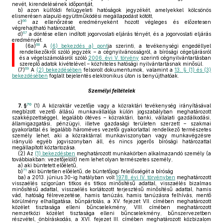
nevét, kirendelésének időpontját,
b)
azon külföldi felügyeleti hatóságok jegyzékét, amelyekkel kölcsönös
elismerésen alapuló együttműködési megállapodást kötött,
66
c)
az ellenőrzése eredményeként hozott végleges és előzetesen
végrehajtható határozatát,
67
d)
a döntése ellen indított jogorvoslati eljárás tényét, és a jogorvoslati eljárás
eredményét.
68
(6a)
A
(6) bekezdés a) pont
ja szerinti, a tevékenységi engedéllyel
rendelkezőkről szóló jegyzék – a cégnyilvánosságról, a bírósági cégeljárásról
és a végelszámolásról szóló
2006. évi V. törvény
szerinti cégnyilvántartásban
szereplő adatok kivételével – közhiteles hatósági nyilvántartásnak minősül.
69
(7)
A
(2) bekezdésében
felsorolt dokumentumok, valamint a
13. § (1) és (3)
bekezdésében
foglalt bejelentés elektronikus úton is benyújthatóak.
Személyi feltételek
70
7. §
(1)
A közraktár vezetője vagy a közraktári tevékenység irányításával
megbízott vezető állású munkavállalója külön jogszabályban meghatározott
szakképzettséggel, legalább ötéves – közraktári, banki, vállalati gazdálkodási,
államigazgatási, pénzügyi, illetve gazdasági területen szerzett – szakmai
gyakorlattal és legalább hároméves vezetői gyakorlattal rendelkező természetes
személy lehet, aki a közraktárral munkaviszonyban vagy munkavégzésre
irányuló egyéb jogviszonyban áll, és nincs jogerős bírósági határozattal
megállapított köztartozása.
(2)
Az
(1) bekezdésben
meghatározott munkakörben alkalmazandó személy (a
továbbiakban: vezetőjelölt) nem lehet olyan természetes személy,
a)
aki büntetett előéletű,
71
b)
aki büntetlen előéletű, de büntetőjogi felelősségét a bíróság
ba)
a 2013. június 30-ig hatályban volt
1978. évi IV. törvényben
meghatározott
visszaélés szigorúan titkos és titkos minősítésű adattal, visszaélés bizalmas
minősítésű adattal, visszaélés korlátozott terjesztésű minősítésű adattal, hamis
vád, hatóság félrevezetése, hamis tanúzás, hamis tanúzásra felhívás, mentő
körülmény elhallgatása, bűnpártolás, a XV. fejezet VII. címében meghatározott
közélet tisztasága elleni bűncselekmény, VIII. címében meghatározott
nemzetközi közélet tisztasága elleni bűncselekmény, bűnszervezetben
részvétel, önbíráskodás, a XVI. fejezet III. címében meghatározott közbizalom