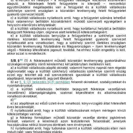
b)
érvényes és hatályos – a felügyeleti hatóságok kölcsönös elismerésén
alapuló, a fióktelepek feletti felügyeletre is kiterjedő – nemzetközi
együttműködési megállapodás van a felügyelet és a külföldi vállalkozás
székhelye szerinti országban a közraktári tevékenység felett felügyeletet
gyakorló szervezet között;
c)
a külföldi vállalkozás nyilatkozik arról, hogy a felügyelet számára lehetővé
teszi valamennyi belföldön közraktárként működő szervezeti egységében a
helyszíni ellenőrzés lefolytatását;
d)
a külföldi vállalkozás nyilatkozik arról, hogy korlátlanul helytáll a belföldön
bejegyzett fióktelep útján, cégneve alatt keletkező kötelezettségeiért;
e)
a külföldi vállalkozás benyújtja a felügyelethez a székhelye szerint
illetékes közraktári tevékenység felett felügyeletet gyakorló szervezet
nyilatkozatát arra vonatkozóan, hogy a székhely szerint illetékes országban
közraktári tevékenység folytatására és Magyarországon – ilyen tevékenységet
végző – fióktelep létesítésére jogosult, továbbá, ha ehhez külön engedély is kell,
akkor azzal is rendelkezik.
46
5/B. §
(1)
A fióktelepként működő közraktári tevékenység gyakorlásához
szükséges engedély iránti kérelemhez két példányban mellékelni kell:
a)
a külföldi vállalkozás alapító okiratát, valamint harminc napnál nem régebbi
cégkivonatát vagy a külföldi székhelyű vállalkozás székhelye szerinti ország
ezzel egy tekintet alá eső szervezetének igazolását a külföldi vállalkozás
alapításáról, képviseletéről, jegyzett tőkéjéről,
b)
az
5. § (2) bekezdés b)–f) pontjában
felsorolt okiratokat, szabályzatokat és
nyomtatványokat,
c)
a külföldi vállalkozás belföldön bejegyzett fióktelepe vezetőjének
(vezetőinek) állampolgárságára, szakmai képesítésére és alkalmazására
vonatkozó okiratokat,
47
d)
e)
az alapítónak az előző üzleti évre vonatkozó, könyvvizsgáló által hitelesített
éves beszámolóját,
f)
nyilatkozatot arról, hogy a külföldi vállalkozásnak milyen mérlegen kívüli
kötelezettségei vannak,
g)
a fióktelep formájában működő közraktár vezetője döntési jogkörének
leírását, valamint a kérelmező azon testületeinek felsorolását, amelyek
hozzájárulása nélkül bizonyos döntések nem érvényesek,
h)
nyilatkozatot arról, hogy tudomása szerint a külföldi vállalkozás ellen nem
indult csőd- vagy felszámolási eljárás,