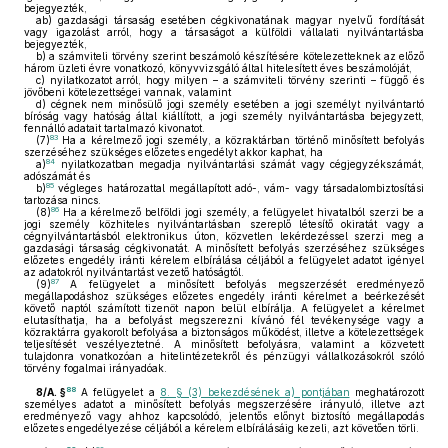
bejegyezték,
ab)
gazdasági társaság esetében cégkivonatának magyar nyelvű fordítását
vagy igazolást arról, hogy a társaságot a külföldi vállalati nyilvántartásba
bejegyezték,
b)
a számviteli törvény szerint beszámoló készítésére kötelezetteknek az előző
három üzleti évre vonatkozó, könyvvizsgáló által hitelesített éves beszámolóját,
c)
nyilatkozatot arról, hogy milyen – a számviteli törvény szerinti – függő és
jövőbeni kötelezettségei vannak, valamint
d)
cégnek nem minősülő jogi személy esetében a jogi személyt nyilvántartó
bíróság vagy hatóság által kiállított, a jogi személy nyilvántartásba bejegyzett,
fennálló adatait tartalmazó kivonatot.
83
(7)
Ha a kérelmező jogi személy, a közraktárban történő minősített befolyás
szerzéséhez szükséges előzetes engedélyt akkor kaphat, ha
84
a)
nyilatkozatban megadja nyilvántartási számát vagy cégjegyzékszámát,
adószámát és
85
b)
végleges határozattal megállapított adó-, vám- vagy társadalombiztosítási
tartozása nincs.
86
(8)
Ha a kérelmező belföldi jogi személy, a felügyelet hivatalból szerzi be a
jogi személy közhiteles nyilvántartásban szereplő létesítő okiratát vagy a
cégnyilvántartásból elektronikus úton, közvetlen lekérdezéssel szerzi meg a
gazdasági társaság cégkivonatát. A minősített befolyás szerzéséhez szükséges
előzetes engedély iránti kérelem elbírálása céljából a felügyelet adatot igényel
az adatokról nyilvántartást vezető hatóságtól.
87
(9)
A felügyelet a minősített befolyás megszerzését eredményező
megállapodáshoz szükséges előzetes engedély iránti kérelmet a beérkezését
követő naptól számított tizenöt napon belül elbírálja. A felügyelet a kérelmet
elutasíthatja, ha a befolyást megszerezni kívánó fél tevékenysége vagy a
közraktárra gyakorolt befolyása a biztonságos működést, illetve a kötelezettségek
teljesítését veszélyeztetné. A minősített befolyásra, valamint a közvetett
tulajdonra vonatkozóan a hitelintézetekről és pénzügyi vállalkozásokról szóló
törvény fogalmai irányadóak.
88
8/A. §
A felügyelet a
8. § (3) bekezdésének a) pontjában
meghatározott
személyes adatot a minősített befolyás megszerzésére irányuló, illetve azt
eredményező vagy ahhoz kapcsolódó, jelentős előnyt biztosító megállapodás
előzetes engedélyezése céljából a kérelem elbírálásáig kezeli, azt követően törli.