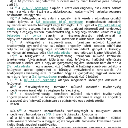
d)
a
b)
pontban meghatározott bűncselekmény miatt büntetőeljárás hatálya
alatt áll.
38
(4)
A
2. § (5) bekezdés
alapján a közraktári engedély csak akkor adható
meg, ha a közraktár részére a tulajdonjogot az ingatlan-nyilvántartásba végleges
határozattal bejegyezték.
39
(5)
A felügyelet a közraktári engedély iránti kérelem elbírálása céljából
adatot igényel a
(3) bekezdés b)–d) pontjában
meghatározott adatokról
nyilvántartást vezető hatóságtól vagy bíróságtól. A felügyelet a
(2) bekezdés g)
pontja
szerinti esetben, ha a közraktárban tulajdoni részesedéssel rendelkező
személy a cégjegyzékben nyilvántartott cég, a cég cégkivonatát, valamint a
(3)
bekezdés a) pontja
alapján a részvénytársaság cégkivonatát a
cégnyilvántartásból elektronikus úton, közvetlen lekérdezéssel szerzi meg.
40
(6)
A felügyelet a részvénytársasági formában működő közraktári
tevékenység gyakorlásához szükséges engedély iránti kérelem elbírálása
céljából az igazgatóság tagja vonatkozásában adatot igényel a bűnügyi
nyilvántartási rendszerből a
(3a) bekezdésben
meghatározott kizáró feltételekről.
41
(7)
A felügyelet a részvénytársasági formában működő közraktári
tevékenység folytatásának időtartama alatt lefolytatott hatósági ellenőrzés
keretében ellenőrzi azt is, hogy az igazgatóság tagjával szemben nem áll fenn a
(3a) bekezdésben
meghatározott kizáró feltétel. A hatósági ellenőrzés céljából a
felügyelet adatot igényelhet a bűnügyi nyilvántartási rendszerből. Az
adatigénylés kizárólag arra irányulhat, hogy az igazgatóság tagjával szemben
nem áll-e fenn a
(3a) bekezdésben
meghatározott kizáró feltétel.
42
(8)
A
(6) és (7) bekezdés
alapján megismert személyes adatokat a
felügyelet
43
a)
a részvénytársasági formában működő közraktári tevékenység
engedélyezése iránti eljárás végleges befejezéséig,
44
b)
a részvénytársasági formában működő közraktári tevékenység
engedélyezése esetén a hatósági ellenőrzés időtartamára vagy az engedély
visszavonására irányuló eljárásban az eljárás végleges befejezéséig
kezeli.
45
5/A. §
A fióktelep közraktározási tevékenységét a felügyelet akkor
engedélyezi, ha csatolja az
5/B. §
szerinti okiratokat, továbbá ha
a)
a kérelmező külföldi székhelyű vállalkozás (a továbbiakban: külföldi
vállalkozás) rendelkezik a magyar jogszabályok által támasztott követelményeket
kielégítő adatkezelési szabályzattal;