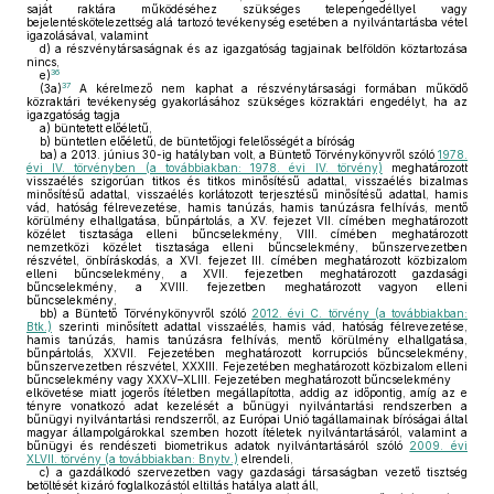
saját raktára működéséhez szükséges telepengedéllyel vagy
bejelentéskötelezettség alá tartozó tevékenység esetében a nyilvántartásba vétel
igazolásával, valamint
d)
a részvénytársaságnak és az igazgatóság tagjainak belföldön köztartozása
nincs,
36
e)
37
(3a)
A kérelmező nem kaphat a részvénytársasági formában működő
közraktári tevékenység gyakorlásához szükséges közraktári engedélyt, ha az
igazgatóság tagja
a)
büntetett előéletű,
b)
büntetlen előéletű, de büntetőjogi felelősségét a bíróság
ba)
a 2013. június 30-ig hatályban volt, a Büntető Törvénykönyvről szóló
1978.
évi IV. törvényben (a továbbiakban: 1978. évi IV. törvény)
meghatározott
visszaélés szigorúan titkos és titkos minősítésű adattal, visszaélés bizalmas
minősítésű adattal, visszaélés korlátozott terjesztésű minősítésű adattal, hamis
vád, hatóság félrevezetése, hamis tanúzás, hamis tanúzásra felhívás, mentő
körülmény elhallgatása, bűnpártolás, a XV. fejezet VII. címében meghatározott
közélet tisztasága elleni bűncselekmény, VIII. címében meghatározott
nemzetközi közélet tisztasága elleni bűncselekmény, bűnszervezetben
részvétel, önbíráskodás, a XVI. fejezet III. címében meghatározott közbizalom
elleni bűncselekmény, a XVII. fejezetben meghatározott gazdasági
bűncselekmény, a XVIII. fejezetben meghatározott vagyon elleni
bűncselekmény,
bb)
a Büntető Törvénykönyvről szóló
2012. évi C. törvény (a továbbiakban:
Btk.)
szerinti minősített adattal visszaélés, hamis vád, hatóság félrevezetése,
hamis tanúzás, hamis tanúzásra felhívás, mentő körülmény elhallgatása,
bűnpártolás, XXVII. Fejezetében meghatározott korrupciós bűncselekmény,
bűnszervezetben részvétel, XXXIII. Fejezetében meghatározott közbizalom elleni
bűncselekmény vagy XXXV–XLIII. Fejezetében meghatározott bűncselekmény
elkövetése miatt jogerős ítéletben megállapította, addig az időpontig, amíg az e
tényre vonatkozó adat kezelését a bűnügyi nyilvántartási rendszerben a
bűnügyi nyilvántartási rendszerről, az Európai Unió tagállamainak bíróságai által
magyar állampolgárokkal szemben hozott ítéletek nyilvántartásáról, valamint a
bűnügyi és rendészeti biometrikus adatok nyilvántartásáról szóló
2009. évi
XLVII. törvény (a továbbiakban: Bnytv.)
elrendeli,
c)
a gazdálkodó szervezetben vagy gazdasági társaságban vezető tisztség
betöltését kizáró foglalkozástól eltiltás hatálya alatt áll,