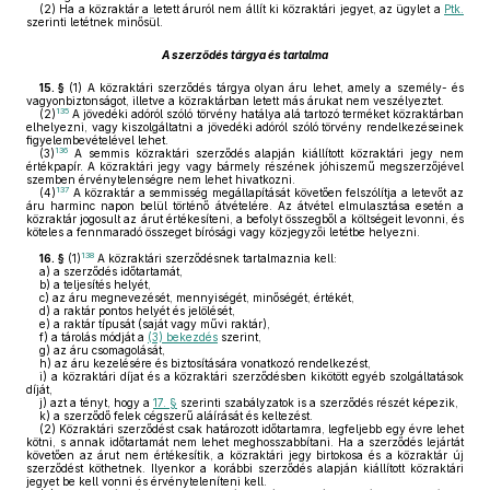
(2)
Ha a közraktár a letett áruról nem állít ki közraktári jegyet, az ügylet a
Ptk.
szerinti letétnek minősül.
A szerződés tárgya és tartalma
15. §
(1)
A közraktári szerződés tárgya olyan áru lehet, amely a személy- és
vagyonbiztonságot, illetve a közraktárban letett más árukat nem veszélyeztet.
135
(2)
A jövedéki adóról szóló törvény hatálya alá tartozó terméket közraktárban
elhelyezni, vagy kiszolgáltatni a jövedéki adóról szóló törvény rendelkezéseinek
figyelembevételével lehet.
136
(3)
A semmis közraktári szerződés alapján kiállított közraktári jegy nem
értékpapír. A közraktári jegy vagy bármely részének jóhiszemű megszerzőjével
szemben érvénytelenségre nem lehet hivatkozni.
137
(4)
A közraktár a semmisség megállapítását követően felszólítja a letevőt az
áru harminc napon belül történő átvételére. Az átvétel elmulasztása esetén a
közraktár jogosult az árut értékesíteni, a befolyt összegből a költségeit levonni, és
köteles a fennmaradó összeget bírósági vagy közjegyzői letétbe helyezni.
138
16. §
(1)
A közraktári szerződésnek tartalmaznia kell:
a)
a szerződés időtartamát,
b)
a teljesítés helyét,
c)
az áru megnevezését, mennyiségét, minőségét, értékét,
d)
a raktár pontos helyét és jelölését,
e)
a raktár típusát (saját vagy művi raktár),
f)
a tárolás módját a
(3) bekezdés
szerint,
g)
az áru csomagolását,
h)
az áru kezelésére és biztosítására vonatkozó rendelkezést,
i)
a közraktári díjat és a közraktári szerződésben kikötött egyéb szolgáltatások
díját,
j)
azt a tényt, hogy a
17. §
szerinti szabályzatok is a szerződés részét képezik,
k)
a szerződő felek cégszerű aláírását és keltezést.
(2)
Közraktári szerződést csak határozott időtartamra, legfeljebb egy évre lehet
kötni, s annak időtartamát nem lehet meghosszabbítani. Ha a szerződés lejártát
követően az árut nem értékesítik, a közraktári jegy birtokosa és a közraktár új
szerződést köthetnek. Ilyenkor a korábbi szerződés alapján kiállított közraktári
jegyet be kell vonni és érvényteleníteni kell.