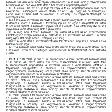
közraktár az áru védelmére olyan jelzőrendszert alkalmaz, amely folyamatosan
biztosítja az áruhoz való illetéktelen hozzáférés megakadályozását.
(3)
A letevő – ha az áru jellegéből vagy a felek megállapodásából más nem
következik – csomagolva köteles átadni az árut úgy, hogy az ne károsodjék,
illetve más áruban kárt ne okozzon, a személy- és vagyonbiztonságot ne
veszélyeztesse.
(4)
A letevő a közraktári szerződés szerint köteles megfizetni a közraktárnak a
raktározási időre a közraktári tevékenység és az egyéb szolgáltatások után
felszámított díjakat. A közraktári jegyre fel kell vezetni és a letéti könyvbe be kell
jegyezni a közraktárat megillető díjkövetelést.
(5)
A meg nem fizetett közraktári díj, valamint a közraktári szerződésben
kikötött egyéb szolgáltatások díjai biztosítékául a közraktárat az árura – minden
zálogjogosultat megelőzően – zálogjog illeti meg.
152
(6)
A közraktárt a közraktározott áru tekintetében megilleti a birtoklás és a
birtokvédelem joga.
153
(7)
A közraktározott árut a művi raktár üzemeltetője sem a közraktárral, sem
a letevővel szembeni esetleges követelésének biztosítékaként nem tarthatja
vissza.
154
20/A. §
(1)
2014. január 1-től amennyiben a művi tárolással közraktározott
áruk értéke az előző üzleti évi éves beszámolóban kimutatott saját tőke
huszonötszörösét meghaladja, a közraktár köteles a közraktárban letett áruk
folyamatos felügyeletét a személy- és vagyonvédelmi, valamint a
magánnyomozói tevékenység szabályairól szóló törvény szerinti elektronikai
vagyonvédelmi rendszer alkalmazásával biztosítani.
(2)
2015. január 1-től amennyiben a művi tárolással közraktározott áruk értéke
az előző üzleti évi éves beszámolóban kimutatott saját tőke tizenötszörösét
meghaladja, a közraktár köteles a közraktárban letett áruk folyamatos
felügyeletét a személy- és vagyonvédelmi, valamint a magánnyomozói
tevékenység szabályairól szóló törvény szerinti elektronikai vagyonvédelmi
rendszer alkalmazásával biztosítani.
(3)
2016. január 1-től amennyiben a művi tárolással közraktározott áruk értéke
az előző üzleti évi éves beszámolóban kimutatott saját tőke tízszeresét
meghaladja, a közraktár köteles a közraktárban letett áruk folyamatos
felügyeletét a személy- és vagyonvédelmi, valamint a magánnyomozói
tevékenység szabályairól szóló törvény szerinti elektronikai vagyonvédelmi
rendszer alkalmazásával biztosítani.