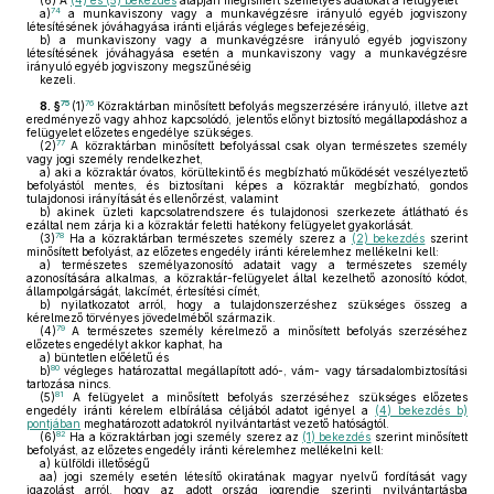
(6)
A
(4) és (5) bekezdés
alapján megismert személyes adatokat a felügyelet
74
a)
a munkaviszony vagy a munkavégzésre irányuló egyéb jogviszony
létesítésének jóváhagyása iránti eljárás végleges befejezéséig,
b)
a munkaviszony vagy a munkavégzésre irányuló egyéb jogviszony
létesítésének jóváhagyása esetén a munkaviszony vagy a munkavégzésre
irányuló egyéb jogviszony megszűnéséig
kezeli.
75
76
8. §
(1)
Közraktárban minősített befolyás megszerzésére irányuló, illetve azt
eredményező vagy ahhoz kapcsolódó, jelentős előnyt biztosító megállapodáshoz a
felügyelet előzetes engedélye szükséges.
77
(2)
A közraktárban minősített befolyással csak olyan természetes személy
vagy jogi személy rendelkezhet,
a)
aki a közraktár óvatos, körültekintő és megbízható működését veszélyeztető
befolyástól mentes, és biztosítani képes a közraktár megbízható, gondos
tulajdonosi irányítását és ellenőrzést, valamint
b)
akinek üzleti kapcsolatrendszere és tulajdonosi szerkezete átlátható és
ezáltal nem zárja ki a közraktár feletti hatékony felügyelet gyakorlását.
78
(3)
Ha a közraktárban természetes személy szerez a
(2) bekezdés
szerint
minősített befolyást, az előzetes engedély iránti kérelemhez mellékelni kell:
a)
természetes személyazonosító adatait vagy a természetes személy
azonosítására alkalmas, a közraktár-felügyelet által kezelhető azonosító kódot,
állampolgárságát, lakcímét, értesítési címét,
b)
nyilatkozatot arról, hogy a tulajdonszerzéshez szükséges összeg a
kérelmező törvényes jövedelméből származik.
79
(4)
A természetes személy kérelmező a minősített befolyás szerzéséhez
előzetes engedélyt akkor kaphat, ha
a)
büntetlen előéletű és
80
b)
végleges határozattal megállapított adó-, vám- vagy társadalombiztosítási
tartozása nincs.
81
(5)
A felügyelet a minősített befolyás szerzéséhez szükséges előzetes
engedély iránti kérelem elbírálása céljából adatot igényel a
(4) bekezdés b)
pontjában
meghatározott adatokról nyilvántartást vezető hatóságtól.
82
(6)
Ha a közraktárban jogi személy szerez az
(1) bekezdés
szerint minősített
befolyást, az előzetes engedély iránti kérelemhez mellékelni kell:
a)
külföldi illetőségű
aa)
jogi személy esetén létesítő okiratának magyar nyelvű fordítását vagy
igazolást arról, hogy az adott ország jogrendje szerinti nyilvántartásba