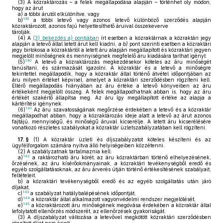
(3)
A közraktározás – a felek megállapodása alapján – történhet oly módon,
hogy az árut
a)
a többi árutól elkülönítve, vagy
139
b)
a többi letevő vagy azonos letevő különböző szerződés alapján
közraktározott, azonos fajú helyettesíthető áruival összekeverve
tárolják.
(4)
A
(3) bekezdés a) pontjában
írt esetben a közraktárnak a közraktári jegy
alapján a letevő által letett árut kell kiadni, a
b)
pont szerinti esetben a közraktári
jegy birtokosa a közraktártól a letett áru alapján megállapított és közraktári jegyen
megjelölt minőségnek és mennyiségnek megfelelő áru kiadására tarthat igényt.
140
(5)
A letevő a közraktározás megkezdésekor köteles az áru minőségét
tanúsítani, és származását igazolni. A közraktár és a letevő a minőségre
tekintettel megállapodik, hogy a közraktár által történő átvétel időpontjában az
áru milyen értéket képvisel, amelyet a közraktári szerződésben rögzíteni kell.
Eltérő megállapodás hiányában az áru értéke a letevő könyveiben az áru
értékeként megjelölt összeg. A felek megállapodhatnak abban is, hogy az áru
értékét szakértő állapítsa meg. Az áru így megállapított értéke az alapja a
kártérítési igénynek.
141
(6)
Az áru szavatosságának megőrzése érdekében a letevő és a közraktár
megállapodhat abban, hogy a közraktározás ideje alatt a letevő az árut azonos
fajtájú, mennyiségű, és minőségű áruval kicserélje. A letett áru kicserélésére
vonatkozó részletes szabályokat a közraktár üzletszabályzatában kell rögzíteni.
17. §
(1)
A közraktár üzleti és díjszabályzatot köteles készíteni és az
ügyfélforgalom számára nyitva álló helyiségeiben közzétenni.
(2)
A szabályzatnak tartalmaznia kell:
142
a)
a raktározható áru körét, az áru közraktárban történő elhelyezésének,
őrzésének, az áru kísérőokmányainak, a közraktári tevékenységből eredő és
egyéb szolgáltatásoknak, az áru árverés útján történő értékesítésének szabályait,
feltételeit,
b)
a közraktári tevékenységből eredő és az egyéb szolgáltatás után járó
díjakat,
143
c)
a szabályzat hatálybalépésének időpontját,
144
d)
a közraktár által alkalmazott vagyonvédelmi rendszer megjelölését,
145
e)
a közraktározott áru minőségének megóvása érdekében a közraktár által
lefolytatott ellenőrzés módszerét, az ellenőrzések gyakoriságát.
(3)
A díjszabályzat változása a letevővel megkötött közraktári szerződésben