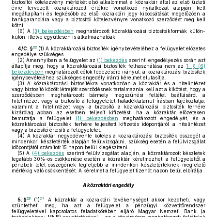
biztosítói kötelezvény mértékét első alkalommal a közraktár által az első üzleti
évre tervezett közraktározott értékre vonatkozó nyilatkozat alapján kell
megállapítani és legkésőbb az első közraktári jegy kibocsátását megelőzően a
bankgaranciára vagy a biztosítói kötelezvényre vonatkozó szerződést meg kell
kötni.
(6)
A
(3) bekezdésben
meghatározott közraktározási biztosítékformák külön-
külön, illetve együttesen is alkalmazhatóak.
22
4/C. §
(1)
A közraktározási biztosíték igénybevételéhez a felügyelet előzetes
engedélye szükséges.
(2)
Amennyiben a felügyelet az
(1) bekezdés
szerinti engedélyezés során azt
állapítja meg, hogy a közraktározási biztosíték felhasználása nem az
1. § (6)
bekezdésben
meghatározott célok fedezésére irányul, a közraktározási biztosíték
igénybevételéhez szükséges engedély iránti kérelmet elutasítja.
(3)
A közraktározási biztosítékra vonatkozóan a közraktár és a hitelintézet
vagy biztosító között létrejött szerződésnek tartalmaznia kell azt a kikötést, hogy a
szerződésben meghatározott bármely megszűnési feltétel beállásáról a
hitelintézet vagy a biztosító a felügyeletet haladéktalanul írásban tájékoztatja,
valamint a hitelintézet vagy a biztosító a közraktározási biztosíték terhére
kizárólag abban az esetben teljesít kifizetést, ha a közraktár előzetesen
bemutatja a felügyelet
(1) bekezdésben
meghatározott engedélyét, és a
közraktározási biztosíték terhére teljesített kifizetés időpontjáról a hitelintézet
vagy a biztosító értesíti a felügyeletet.
(4)
A közraktár negyedévente köteles a közraktározási biztosíték összegét a
mindenkori készletérték alapján felülvizsgálni, szükség esetén a felülvizsgálat
időpontjától számított 15 napon belül kiegészíteni.
(5)
A
(4) bekezdés
szerinti felülvizsgálat alapján, a közraktározott készletek
legalább 30%-os csökkenése esetén a közraktár kérelmezheti a felügyelettől a
pénzbeli letét összegének legfeljebb a mindenkori készletértéknek megfelelő
mértékig való csökkentését. A kérelmet a felügyelet tizenöt napon belül elbírálja.
A közraktári engedély
23
24
5. §
(1)
A közraktár a közraktári tevékenységet akkor kezdheti, vagy
szüntetheti meg, ha azt a felügyelet a pénzügyi közvetítőrendszer
felügyeletével kapcsolatos feladatkörében eljáró Magyar Nemzeti Bank (a