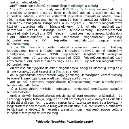
aa)
büntetett előéletű,
101
ab)
büntetlen előéletű, de büntetőjogi felelősségét a bíróság
1. a 2013. június 30-ig hatályban volt
1978. évi IV. törvényben
meghatározott
visszaélés szigorúan titkos és titkos minősítésű adattal, visszaélés bizalmas
minősítésű adattal, visszaélés korlátozott terjesztésű minősítésű adattal, hamis
vád, hatóság félrevezetése, hamis tanúzás, hamis tanúzásra felhívás, mentő
körülmény elhallgatása, bűnpártolás, a XV. fejezet VII. címében meghatározott
közélet tisztasága elleni bűncselekmény, VIII. címében meghatározott
nemzetközi közélet tisztasága elleni bűncselekmény, bűnszervezetben
részvétel, önbíráskodás, a XVI. fejezet III. címében meghatározott közbizalom
elleni bűncselekmény, a XVII. fejezetben meghatározott gazdasági
bűncselekmény, a XVIII. fejezetben meghatározott vagyon elleni
bűncselekmény,
2. a
Btk.
szerinti minősített adattal visszaélés, hamis vád, hatóság
félrevezetése, hamis tanúzás, hamis tanúzásra felhívás, mentő körülmény
elhallgatása, bűnpártolás, XXVII. Fejezetében meghatározott korrupciós
bűncselekmény, bűnszervezetben részvétel, XXXIII. Fejezetében meghatározott
közbizalom elleni bűncselekmény vagy XXXV–XLIII. Fejezetében meghatározott
bűncselekmény
elkövetése miatt jogerős ítéletben megállapította, addig az időpontig, amíg az e
tényre vonatkozó adat kezelését a
Bnytv.
elrendeli,
ac)
a gazdálkodó szervezetben vagy gazdasági társaságban vezető tisztség
betöltését kizáró foglalkozástól eltiltás hatálya alatt áll vagy
ad)
az
ab)
alpontban meghatározott bűncselekmény miatt büntetőeljárás
hatálya alatt áll, illetve
b)
a közraktárban minősített befolyással rendelkező természetes személy
büntetett előéletű,
erről a tényről haladéktalanul értesíti az
a)
pont esetében a közraktárt, és
ezzel egyidejűleg felhívja, hogy az érintett személlyel a jogviszonyát az értesítés
kézbesítésétől számított huszonegy napon belül szüntesse meg, és a jogviszony
megszüntetésének tényéről a felügyeletet értesítse, a
b)
pont esetén a minősített
befolyással rendelkező természetes személyt, hogy negyvenöt napon belül a
minősített befolyását szüntesse meg.
Felügyeleti jogkörben hozott határozatok