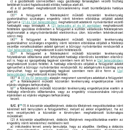
c)
a gazdálkodó szervezetben vagy gazdasági társaságban vezető tisztség
betöltését kizáró foglalkozástól eltiltás hatálya alatt áll,
d)
a
b)
pontban meghatározott bűncselekmény miatt büntetőeljárás hatálya
alatt áll.
52
(3)
A felügyelet a fióktelepként működő közraktári tevékenység
gyakorlásához szükséges engedély iránti kérelem elbírálása céljából adatot
igényel a
(2) és (2a) bekezdésben
meghatározott adatokról nyilvántartást vezető
hatóságtól vagy bíróságtól. A
(2) bekezdés a) és b) pontjában
meghatározott
feltételek igazolása érdekében a felügyelet a külföldi vállalkozás fióktelepének
cégkivonatát a cégnyilvántartásból elektronikus úton, közvetlen lekérdezéssel
szerzi meg.
53
(4)
A felügyelet a fióktelepként működő közraktári tevékenység
gyakorlásához szükséges engedély iránti kérelem elbírálása céljából a fióktelep
vezetője vonatkozásában adatot igényel a bűnügyi nyilvántartási rendszerből a
(2a) bekezdésben
meghatározott kizáró feltételekről.
54
(5)
A felügyelet a fióktelepként működő közraktári tevékenység
folytatásának időtartama alatt lefolytatott hatósági ellenőrzés keretében ellenőrzi
azt is, hogy az igazgatóság tagjával szemben nem áll fenn a
(2a) bekezdésben
meghatározott kizáró feltétel. A hatósági ellenőrzés céljából a felügyelet adatot
igényelhet a bűnügyi nyilvántartási rendszerből. Az adatigénylés kizárólag arra
irányulhat, hogy az igazgatóság tagjával szemben nem áll-e fenn a
(2a)
bekezdésben
meghatározott kizáró feltétel.
55
(6)
A
(4) és (5) bekezdés
alapján megismert személyes adatokat a felügyelet
56
a)
a fióktelepként működő közraktári tevékenység engedélyezése iránti
eljárás végleges befejezéséig,
57
b)
a fióktelepként működő közraktári tevékenység engedélyezése esetén a
hatósági ellenőrzés időtartamára, vagy az engedély visszavonására irányuló
eljárásban az eljárás végleges befejezéséig
kezeli.
58
5/C. §
(1)
A közraktár alaptőkéjének, dotációs tőkéjének megváltoztatása iránt
kérelmet kell benyújtani a felügyelethez, melyet az akkor engedélyez, ha az
nem veszélyezteti a közraktár e törvényben meghatározott biztonságos
működését.
(2)
A közraktár alaptőkéjének, dotációs tőkéjének megváltoztatása esetén az
engedély iránti kérelemhez mellékelni kell
a)
intézkedési tervet, amely bemutatja, hogy az alaptőke, illetőleg a dotációs