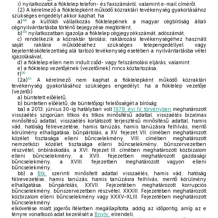
i)
nyilatkozatot a fióktelep telefon- és faxszámáról, valamint e-mail címéről.
(2)
A kérelmező a fióktelepként működő közraktári tevékenység gyakorlásához
szükséges engedélyt akkor kaphat, ha
48
a)
a külföldi vállalkozás fióktelepének a magyar cégbíróság általi
cégnyilvántartásba történő bejegyzése megtörtént,
49
b)
nyilatkozatban igazolja a fióktelep cégjegyzékszámát, adószámát,
c)
rendelkezik a közraktár tárolási, raktározási tevékenységéhez használt
saját raktára működéséhez szükséges telepengedéllyel vagy
bejelentéskötelezettség alá tartozó tevékenység esetében a nyilvántartásba vétel
igazolásával,
d)
a fióktelep ellen nem indult csőd- vagy felszámolási eljárás, valamint
e)
a fióktelep vezetőjének (vezetőinek) nincs köztartozása,
50
f)
51
(2a)
A kérelmező nem kaphat a fióktelepként működő közraktári
tevékenység gyakorlásához szükséges engedélyt, ha a fióktelep vezetője
(vezetői)
a)
büntetett előéletű,
b)
büntetlen előéletű, de büntetőjogi felelősségét a bíróság
ba)
a 2013. június 30-ig hatályban volt
1978. évi IV. törvényben
meghatározott
visszaélés szigorúan titkos és titkos minősítésű adattal, visszaélés bizalmas
minősítésű adattal, visszaélés korlátozott terjesztésű minősítésű adattal, hamis
vád, hatóság félrevezetése, hamis tanúzás, hamis tanúzásra felhívás, mentő
körülmény elhallgatása, bűnpártolás, a XV. fejezet VII. címében meghatározott
közélet tisztasága elleni bűncselekmény, VIII. címében meghatározott
nemzetközi közélet tisztasága elleni bűncselekmény, bűnszervezetben
részvétel, önbíráskodás, a XVI. fejezet III. címében meghatározott közbizalom
elleni bűncselekmény, a XVII. fejezetben meghatározott gazdasági
bűncselekmény, a XVIII. fejezetben meghatározott vagyon elleni
bűncselekmény,
bb)
a
Btk.
szerinti minősített adattal visszaélés, hamis vád, hatóság
félrevezetése, hamis tanúzás, hamis tanúzásra felhívás, mentő körülmény
elhallgatása, bűnpártolás, XXVII. Fejezetében meghatározott korrupciós
bűncselekmény, bűnszervezetben részvétel, XXXIII. Fejezetében meghatározott
közbizalom elleni bűncselekmény vagy XXXV–XLIII. Fejezetében meghatározott
bűncselekmény
elkövetése miatt jogerős ítéletben megállapította, addig az időpontig, amíg az e
tényre vonatkozó adat kezelését a
Bnytv.
elrendeli,