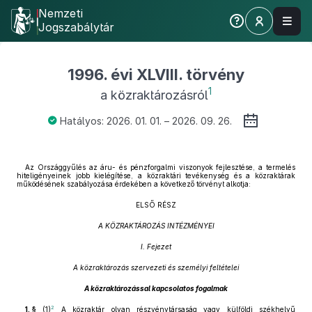
Nemzeti
Jogszabálytár
1996. évi XLVIII. törvény
1
a közraktározásról
Hatályos: 2026. 01. 01. – 2026. 09. 26.
Az Országgyűlés az áru- és pénzforgalmi viszonyok fejlesztése, a termelés
hiteligényeinek jobb kielégítése, a közraktári tevékenység és a közraktárak
működésének szabályozása érdekében a következő törvényt alkotja:
ELSŐ RÉSZ
A KÖZRAKTÁROZÁS INTÉZMÉNYEI
I. Fejezet
A közraktározás szervezeti és személyi feltételei
A közraktározással kapcsolatos fogalmak
2
1. §
(1)
A közraktár olyan részvénytársaság vagy külföldi székhelyű