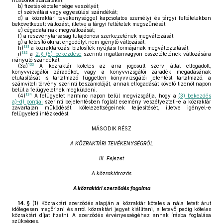
huszonöt százalékát;
b)
fizetésképtelensége veszélyét;
c)
szétválási vagy egyesülési szándékát;
d)
a közraktári tevékenységgel kapcsolatos személyi és tárgyi feltételekben
bekövetkezett változást, illetve a tárgyi feltételek megszűnését;
e)
cégadatainak megváltozását;
f)
a részvénytársaság tulajdonosi szerkezetének megváltozását;
g)
a létesítő okirat engedélyt nem igénylő változását;
131
h)
a közraktározási biztosíték nyújtási formájának megváltoztatását;
132
i)
a
2.§ (5) bekezdése
szerinti ingatlanvagyon összetételének változására
irányuló szándékát.
133
(3a)
A közraktár köteles az arra jogosult szerv által elfogadott,
könyvvizsgálói záradékot, vagy a könyvvizsgálói záradék megadásának
elutasítását is tartalmazó független könyvvizsgálói jelentést tartalmazó, a
számviteli törvény szerinti beszámolóját, annak elfogadását követő tizenöt napon
belül a felügyeletnek megküldeni.
134
(4)
A felügyelet harminc napon belül megvizsgálja, hogy a
(3) bekezdés
a)–d) pontjai
szerinti bejelentésben foglalt esemény veszélyezteti-e a közraktár
zavartalan működését, kötelezettségeinek teljesítését, illetve igényel-e
felügyeleti intézkedést.
MÁSODIK RÉSZ
A KÖZRAKTÁRI TEVÉKENYSÉGRŐL
III. Fejezet
A közraktározás
A közraktári szerződés fogalma
14. §
(1)
Közraktári szerződés alapján a közraktár köteles a nála letett árut
időlegesen megőrizni és arról közraktári jegyet kiállítani, a letevő pedig köteles
közraktári díjat fizetni. A szerződés érvényességéhez annak írásba foglalása
szükséges.