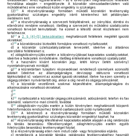
továbbiakban: MNB) egyetértésével – az e törvényben meghatározott feltételek
fennállása alapján – engedélyezte. A közraktár vámszabadterületen való
működéséhez erre vonatkozó külön engedély is szükséges.
25
(2)
A részvénytársasági formában működő közraktári tevékenység
gyakorlásához szükséges engedély iránti kérelemhez két példányban
mellékelni kell:
26
a)
a részvénytársaság a szervezeti felépítésének, az irányítási, döntési és
ellenőrzési rendjére vonatkozó, illetőleg a szervezeti és működési szabályzatra
vonatkozó tervezet bemutatását, ha ezeket a létesítő okirat részletesen nem
tartalmazza;
27
b)
a
2. § (4)–(5) bekezdésében
meghatározott feltételek meglétét igazoló
okiratokat;
28
c)
a közraktározási biztosíték formájára vonatkozó nyilatkozatot;
d)
a közraktár üzletszabályzatának tervezetét, ideértve az általános
szerződési feltételeket is;
e)
zálogkölcsönnyújtás esetén a kölcsönnyújtással kapcsolatos szabályzatokat,
ideértve a fedezetek minősítésére, illetőleg értékelésére vonatkozó szabályzatot;
f)
a használni kívánt közraktári jegy, letéti könyv (letéti szelvény)
nyomtatványainak mintáját;
29
g)
a közraktárban tulajdoni részesedéssel rendelkező személyek azonosító
adatait (ideértve az állampolgárságra, devizajogi státuszra vonatkozó
tájékoztatást is), valamint az azokat igazoló okiratokat, illetve ha ezen személy a
cégjegyzékben nyilvántartott cég, akkor a cég nevét és cégjegyzékszámát;
h)
a közraktár vezetőinek szakmai képesítésére, állampolgárságára és
alkalmazására vonatkozó okiratokat;
30
i)
31
j)
32
k)
nyilatkozatot a közraktár cégjegyzékszámáról, adószámáról, telefon és fax
számáról, valamint e-mail címéről, továbbá
33
l)
zálogkölcsön-nyújtás esetén a külön törvényben meghatározott központi
hitelinformációs rendszerhez történő csatlakozásról szóló nyilatkozatot.
34
(3)
A kérelmező a részvénytársasági formában működő közraktári
tevékenység gyakorlásához szükséges közraktári engedélyt kaphat, ha
35
a)
részvénytársaság létesítésével kapcsolatos adatok alapján a cég raktározás
és tárolás besorolású főtevékenységet, záloghitelnyújtás esetén egyéb
hitelnyújtás besorolású tevékenységet folytat,
b)
a részvénytársaság ellen nem indult csőd- vagy felszámolási eljárás,
c)
rendelkezik a közraktár tárolási, raktározási tevékenységéhez használt