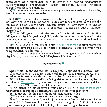
akadályozza az e törvényben és a felügyelet által esetileg meghatározott
tevékenységének gyakorlásában, akkor közjegyző, illetőleg rendőrség
közreműködését veheti igénybe.
118
(8)
A felügyeleti biztos az általános közigazgatási rendtartásról szóló törvény
szerint helyszíni szemlét végezhet.
119
12. §
(1)
Ha a közraktár a közraktározásból eredő kötelezettségeinek eleget
tett, vagy a felügyeleti biztos további munkájára nincs szükség, a felügyelet a
felügyeleti biztost visszarendeli, egyben kötelezi a közraktárat a felügyeleti
biztos javadalmazásának és a kirendeléssel kapcsolatos egyéb költségek
megtérítésére.
120
(2)
A felügyeleti biztost visszarendelő határozat rendelkező részét a
felügyelet a cégbíróságnak megküldi, valamint kérelmezi a felügyeleti biztos
nevének, munkahelyének, beosztásának, és a visszarendelés időpontjának a
Cégközlönyben történő közzétételét.
121
(3)
A Felügyelet a felügyeleti biztos
7. § (2) bekezdés
szerinti személyes
adatait a felügyeleti biztos visszarendelési időpontjának a Cégközlönyben való
közzétételének napjáig kezeli.
(4)
A közraktári engedély visszavonásáról a felügyelet értesíti az illetékes
cégbíróságot, s határozatát a Cégközlönyben is közzé kell tenni.
122
A felügyeleti díj
123
12/A. §
(1)
A felügyeleti eljárásért a közraktár felügyeleti díjat köteles fizetni.
(2)
A felügyeleti díj alapdíjból és az előző naptári évben kibocsátott közraktári
jegyeken feltüntetett érték alapján megállapított forgalomarányos díjból áll.
124
(3)
A közraktár az alapdíjat a felügyelet részére, továbbá, amennyiben a
közraktár a
28. §-ban
meghatározott zálogkölcsön nyújtására is engedéllyel
rendelkezik, az MNB részére is köteles megfizetni.
(4)
Az alapdíj az alapdíjegység, valamint az (5) és a
(6) bekezdésben
meghatározott szorzószám szorzata. Az alapdíjegység ötvenezer forint.
(5)
A felügyelet részére fizetendő alapdíj szorzószáma: húsz.
125
(6)
Az MNB részére fizetendő alapdíj szorzószáma: négy.
(7)
A forgalomarányos felügyeleti díj mértéke az előző naptári évben, illetve
beszámolási időszakban kibocsátott közraktári jegyeken feltüntetett érték
együttes összegének 0,4 ezreléke, de legfeljebb tizennégymillió forint.