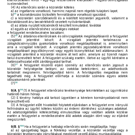
ellenőrzéseken kívül – egy-egy részterületre kiterjedően – egyéb célvizsgálatot
is elrendelhet.
(4)
Az ellenőrzés során a közraktár köteles
a)
az ingatlanra vonatkozó, harminc napnál nem régebbi tulajdoni lapot,
95
b)
a közraktározási biztosíték fennállására vonatkozó igazolást,
c)
a közraktári szerződésekről és a kiállított közraktári jegyekről, valamint a
közraktározott áru becsértékéről vezetett nyilvántartását,
d)
az általa nyújtott kölcsönökről készített kimutatást, továbbá
e)
egyéb az ellenőrzéshez szükséges iratokat
a felügyelet rendelkezésére bocsátani.
96
(5)
Az általános ellenőrzések és célvizsgálatok megállapításairól a felügyelet
vizsgálati jelentést készít. A vizsgálati jelentés tartalmazza a
zálogkölcsönnyújtás gyakorlatára vonatkozó megállapításokat is, amennyiben
arra a vizsgálat kiterjedt. A vizsgálati jelentés jogszabálysértésre vonatkozó
megállapításait jegyzőkönyvvel vagy egyéb bizonyítékkal kell alátámasztani. A
vizsgálati jelentést a közraktár részére át kell adni, amelyre az tizenöt napon
belül észrevételt tehet. A felügyelet szükség esetén, illetve az ügyfél kérésére a
határozathozatal előtt zárótárgyalást tarthat.
97
(6)
A felügyelet részéről eljáró személy az ellenőrzés során jogosult a
közraktár helyiségeibe belépni, az iratokba betekinteni, az adathordozók
tartalmát megismerni, felvilágosítást kérni. A felvilágosítás megadása nem
tagadható meg. A felügyelet előírhatja a közraktár számára egyes adatok
időszakonkénti jelentését.
98
(7)
99
9/A. §
(1)
A felügyelet ellenőrzési tevékenysége tekintetében az ügyintézési
határidő három hónap.
(2)
E törvény hatálya alá tartozó ügyekben a kérelem kormányablaknál nem
terjeszthető elő.
(3)
A felügyelet előtt hivatalból folytatott eljárásban a felügyelet erre irányuló
felhívására az ügyfél köteles közölni az érdemi döntéshez szükséges adatokat.
Az adatszolgáltatási kötelezettség elmulasztása vagy valótlan adatok közlése
esetén a felügyelet a rendelkezésére álló adatok alapján dönt vagy az eljárást
megszünteti.
100
9/B. §
Ha a felügyelet a hatósági ellenőrzés során megállapítja, hogy
a)
az igazgatóság tagja, a fióktelep vezetője, a közraktár vezetője vagy a
közraktári tevékenység irányításával megbízott vezető állású munkavállalója