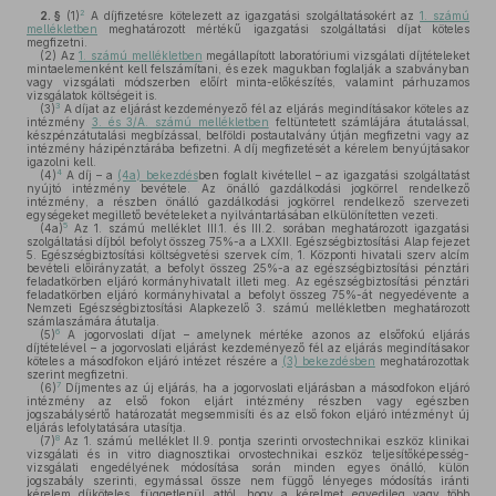
2
2. §
(1)
A díjfizetésre kötelezett az igazgatási szolgáltatásokért az
1. számú
mellékletben
meghatározott mértékű igazgatási szolgáltatási díjat köteles
megfizetni.
(2)
Az
1. számú mellékletben
megállapított laboratóriumi vizsgálati díjtételeket
mintaelemenként kell felszámítani, és ezek magukban foglalják a szabványban
vagy vizsgálati módszerben előírt minta-előkészítés, valamint párhuzamos
vizsgálatok költségeit is.
3
(3)
A díjat az eljárást kezdeményező fél az eljárás megindításakor köteles az
intézmény
3. és 3/A. számú mellékletben
feltüntetett számlájára átutalással,
készpénzátutalási megbízással, belföldi postautalvány útján megfizetni vagy az
intézmény házipénztárába befizetni. A díj megfizetését a kérelem benyújtásakor
igazolni kell.
4
(4)
A díj – a
(4a) bekezdés
ben foglalt kivétellel – az igazgatási szolgáltatást
nyújtó intézmény bevétele. Az önálló gazdálkodási jogkörrel rendelkező
intézmény, a részben önálló gazdálkodási jogkörrel rendelkező szervezeti
egységeket megillető bevételeket a nyilvántartásában elkülönítetten vezeti.
5
(4a)
Az 1. számú melléklet III.1. és III.2. sorában meghatározott igazgatási
szolgáltatási díjból befolyt összeg 75%-a a LXXII. Egészségbiztosítási Alap fejezet
5. Egészségbiztosítási költségvetési szervek cím, 1. Központi hivatali szerv alcím
bevételi előirányzatát, a befolyt összeg 25%-a az egészségbiztosítási pénztári
feladatkörben eljáró kormányhivatalt illeti meg. Az egészségbiztosítási pénztári
feladatkörben eljáró kormányhivatal a befolyt összeg 75%-át negyedévente a
Nemzeti Egészségbiztosítási Alapkezelő 3. számú mellékletben meghatározott
számlaszámára átutalja.
6
(5)
A jogorvoslati díjat – amelynek mértéke azonos az elsőfokú eljárás
díjtételével – a jogorvoslati eljárást kezdeményező fél az eljárás megindításakor
köteles a másodfokon eljáró intézet részére a
(3) bekezdésben
meghatározottak
szerint megfizetni.
7
(6)
Díjmentes az új eljárás, ha a jogorvoslati eljárásban a másodfokon eljáró
intézmény az első fokon eljárt intézmény részben vagy egészben
jogszabálysértő határozatát megsemmisíti és az első fokon eljáró intézményt új
eljárás lefolytatására utasítja.
8
(7)
Az 1. számú melléklet II.9. pontja szerinti orvostechnikai eszköz klinikai
vizsgálati és in vitro diagnosztikai orvostechnikai eszköz teljesítőképesség-
vizsgálati engedélyének módosítása során minden egyes önálló, külön
jogszabály szerinti, egymással össze nem függő lényeges módosítás iránti
kérelem díjköteles, függetlenül attól, hogy a kérelmet egyedileg vagy több