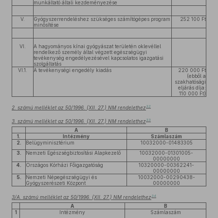
munkáltató általi kezdeményezése
V.
Gyógyszerrendeléshez szükséges számítógépes program
252 100 Ft
minősítése
VI.
A hagyományos kínai gyógyászat területén oklevéllel
rendelkező személy által végzett egészségügyi
tevékenység engedélyezésével kapcsolatos igazgatási
szolgáltatás
VI.1.
A tevékenységi engedély kiadás
220 000 Ft
(ebből a
szakhatósági
eljárás díja:
110 000 Ft)
32
2. számú melléklet az 50/1996. (XII. 27.) NM rendelethez
33
3. számú melléklet az 50/1996. (XII. 27.) NM rendelethez
A
B
1.
Intézmény
Számlaszám
2.
Belügyminisztérium
10032000-01483305
3.
Nemzeti Egészségbiztosítási Alapkezelő
10032000-01301005-
00000000
4.
Országos Kórházi Főigazgatóság
10320000-00362241-
00000000
5.
Nemzeti Népegészségügyi és
10032000-00290438-
Gyógyszerészeti Központ
00000000
34
3/A. számú melléklet az 50/1996. (XII. 27.) NM rendelethez
A
B
1
Intézmény
Számlaszám