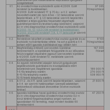
szakvélemények kialakításával kapcsolatos igazgatási
szolgáltatások
II.1.
Az orvostechnikai eszközökről szóló 4/2009. EüM
97 065
rendelet (a továbbiakban:
Ft/regisztráció
4/2009. EüM rendelet) 17. § (1) és – a II.2. sorban
nevesített esetet ide nem értve – (2) bekezdése szerinti
bejelentések, a 17. § (2) bekezdése szerinti bejelentés
esetében a teljes gyártási folyamatot végrehajtó
gyártóhelyenként és tevékenységi körönként, valamint
az in vitro diagnosztikai orvostechnikai eszközökről szóló
8/2003. (III. 13.) ESZCSM rendelet (a továbbiakban:
8/2003. ESZCSM rendelet) 7/A. § (1) bekezdés
e szerinti
bejelentés
II.2.
Rendelésre készített orvostechnikai eszköz gyártók és az
8 100
eszközök nyilvántartásba vétele, ha azt a gyártó a II.4.
Ft/regisztráció
sorban előírt igazolás kiállításával egy időben kéri
II.3.
Megfelelőség értékelő szervezetek kijelölése
167 000
kérelmenként, a kijelölések felügyelete és az időszakos
Ft/eset
felülvizsgálat végzésére jogosult szervezetek kijelölése
a 4/2009. EüM rendelet 13. melléklete szerinti
eszköztípusonként
II.4.
Az egyedi méretvétel alapján készült gyógyászati
segédeszközök gyártására és kiszolgálására előírt
követelmények meglétének igazolása
189 000 Ft
1–5 fős telephely esetén
276 000 Ft
6–10 fős telephely esetén
508 950 Ft
10 fő feletti telephely esetén
II.5.
A II.1–2., és II.11. sorok szerinti bejelentésekben, valamint
21 600 Ft
a II.4. sor szerinti határozatban szereplő adatokban
bekövetkező változások átvezetése (kivéve eszközök
törlése)
II.6.
Igazolás kiállítása hazai gyártású orvostechnikai eszköz
47 250 Ft
és in vitro diagnosztikai orvostechnikai eszköz EU-n
kívül történő forgalmazásához angol nyelven, az
igazolásban 60 termékig, majd minden további 60
termékenként
30