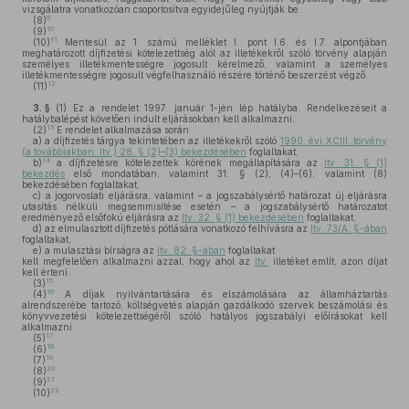
vizsgálatra vonatkozóan csoportosítva egyidejűleg nyújtják be.
9
(8)
10
(9)
11
(10)
Mentesül az 1. számú melléklet I. pont I.6. és I.7. alpontjában
meghatározott díjfizetési kötelezettség alól az illetékekről szóló törvény alapján
személyes illetékmentességre jogosult kérelmező, valamint a személyes
illetékmentességre jogosult végfelhasználó részére történő beszerzést végző.
12
(11)
3. §
(1)
Ez a rendelet 1997. január 1-jén lép hatályba. Rendelkezéseit a
hatálybalépést követően indult eljárásokban kell alkalmazni.
13
(2)
E rendelet alkalmazása során
a)
a díjfizetés tárgya tekintetében az illetékekről szóló
1990. évi XCIII. törvény
(a továbbiakban: Itv.) 28. § (2)–(3) bekezdésében
foglaltakat,
14
b)
a díjfizetésre kötelezettek körének megállapítására az
Itv. 31. § (1)
bekezdés
első mondatában, valamint 31. § (2), (4)–(6), valamint (8)
bekezdésében foglaltakat,
c)
a jogorvoslati eljárásra, valamint – a jogszabálysértő határozat új eljárásra
utasítás nélküli megsemmisítése esetén – a jogszabálysértő határozatot
eredményező elsőfokú eljárásra az
Itv. 32. § (1) bekezdésében
foglaltakat,
d)
az elmulasztott díjfizetés pótlására vonatkozó felhívásra az
Itv. 73/A. §-ában
foglaltakat,
e)
a mulasztási bírságra az
Itv. 82. §-ában
foglaltakat
kell megfelelően alkalmazni azzal, hogy ahol az
Itv.
illetéket említ, azon díjat
kell érteni.
15
(3)
16
(4)
A díjak nyilvántartására és elszámolására az államháztartás
alrendszerébe tartozó, költségvetés alapján gazdálkodó szervek beszámolási és
könyvvezetési kötelezettségéről szóló hatályos jogszabályi előírásokat kell
alkalmazni.
17
(5)
18
(6)
19
(7)
20
(8)
21
(9)
22
(10)