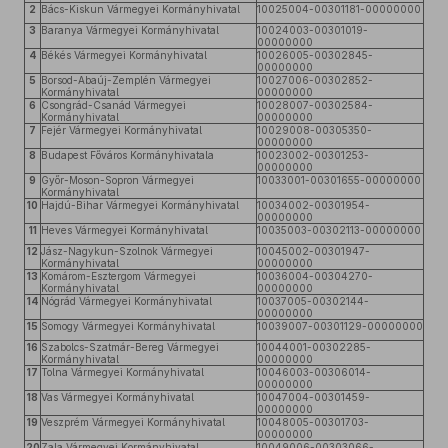
2
Bács-Kiskun Vármegyei Kormányhivatal
10025004-00301181-00000000
3
Baranya Vármegyei Kormányhivatal
10024003-00301019-
00000000
4
Békés Vármegyei Kormányhivatal
10026005-00302845-
00000000
5
Borsod-Abaúj-Zemplén Vármegyei
10027006-00302852-
Kormányhivatal
00000000
6
Csongrád-Csanád Vármegyei
10028007-00302584-
Kormányhivatal
00000000
7
Fejér Vármegyei Kormányhivatal
10029008-00305350-
00000000
8
Budapest Főváros Kormányhivatala
10023002-00301253-
00000000
9
Győr-Moson-Sopron Vármegyei
10033001-00301655-00000000
Kormányhivatal
10
Hajdú-Bihar Vármegyei Kormányhivatal
10034002-00301954-
00000000
11
Heves Vármegyei Kormányhivatal
10035003-00302113-00000000
12
Jász-Nagykun-Szolnok Vármegyei
10045002-00301947-
Kormányhivatal
00000000
13
Komárom-Esztergom Vármegyei
10036004-00304270-
Kormányhivatal
00000000
14
Nógrád Vármegyei Kormányhivatal
10037005-00302144-
00000000
15
Somogy Vármegyei Kormányhivatal
10039007-00301129-00000000
16
Szabolcs-Szatmár-Bereg Vármegyei
10044001-00302285-
Kormányhivatal
00000000
17
Tolna Vármegyei Kormányhivatal
10046003-00306014-
00000000
18
Vas Vármegyei Kormányhivatal
10047004-00301459-
00000000
19
Veszprém Vármegyei Kormányhivatal
10048005-00301703-
00000000
20
Zala Vármegyei Kormányhivatal
10049006-00303066-