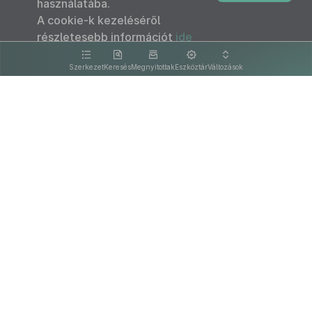
használatába.
A cookie-k kezeléséről
részletesebb információt
ide
kattintva olvashat.
Szerkezet
Keresés
Megnyitottak
Eszköztár
Változások
Kapcsolat
Felhasználási feltételek
PDF
Akadálymentesítési nyilatkozat