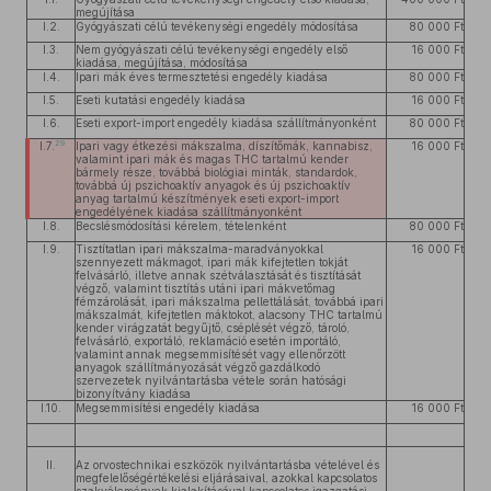
megújítása
I.2.
Gyógyászati célú tevékenységi engedély módosítása
80 000 Ft
I.3.
Nem gyógyászati célú tevékenységi engedély első
16 000 Ft
kiadása, megújítása, módosítása
I.4.
Ipari mák éves termesztetési engedély kiadása
80 000 Ft
I.5.
Eseti kutatási engedély kiadása
16 000 Ft
I.6.
Eseti export-import engedély kiadása szállítmányonként
80 000 Ft
29
I.7.
Ipari vagy étkezési mákszalma, díszítőmák, kannabisz,
16 000 Ft
valamint ipari mák és magas THC tartalmú kender
bármely része, továbbá biológiai minták, standardok,
továbbá új pszichoaktív anyagok és új pszichoaktív
anyag tartalmú készítmények eseti export-import
engedélyének kiadása szállítmányonként
I.8.
Becslésmódosítási kérelem, tételenként
80 000 Ft
I.9.
Tisztítatlan ipari mákszalma-maradványokkal
16 000 Ft
szennyezett mákmagot, ipari mák kifejtetlen tokját
felvásárló, illetve annak szétválasztását és tisztítását
végző, valamint tisztítás utáni ipari mákvetőmag
fémzárolását, ipari mákszalma pellettálását, továbbá ipari
mákszalmát, kifejtetlen máktokot, alacsony THC tartalmú
kender virágzatát begyűjtő, cséplését végző, tároló,
felvásárló, exportáló, reklamáció esetén importáló,
valamint annak megsemmisítését vagy ellenőrzött
anyagok szállítmányozását végző gazdálkodó
szervezetek nyilvántartásba vétele során hatósági
bizonyítvány kiadása
I.10.
Megsemmisítési engedély kiadása
16 000 Ft
II.
Az orvostechnikai eszközök nyilvántartásba vételével és
megfelelőségértékelési eljárásaival, azokkal kapcsolatos