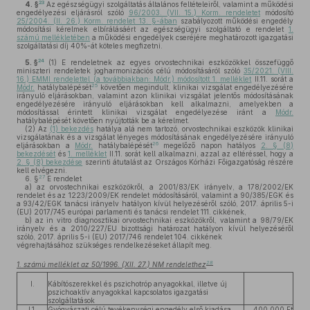
23
4. §
Az egészségügyi szolgáltatás általános feltételeiről, valamint a működési
engedélyezési eljárásról szóló
96/2003. (VII. 15.) Korm. rendeletet
módosító
25/2004. (II. 26.) Korm. rendelet 13. §-ában
szabályozott működési engedély
módosítási kérelmek elbírálásáért az egészségügyi szolgáltató e rendelet
1.
számú mellékletében
a működési engedélyek cseréjére meghatározott igazgatási
szolgáltatási díj 40%-át köteles megfizetni.
24
5. §
(1)
E rendeletnek az egyes orvostechnikai eszközökkel összefüggő
miniszteri rendeletek jogharmonizációs célú módosításáról szóló
35/2021. (VIII.
16.) EMMI rendelettel (a továbbiakban: Módr.) módosított 1. melléklet
II.11. sorát a
25
Módr.
hatálybalépését
követően megindult, klinikai vizsgálat engedélyezésére
irányuló eljárásokban, valamint azon klinikai vizsgálat jelentős módosításának
engedélyezésére irányuló eljárásokban kell alkalmazni, amelyekben a
módosítással érintett klinikai vizsgálat engedélyezése iránt a
Módr.
hatálybalépését követően nyújtották be a kérelmet.
(2)
Az
(1) bekezdés
hatálya alá nem tartozó, orvostechnikai eszközök klinikai
vizsgálatának és a vizsgálat lényeges módosításának engedélyezésére irányuló
26
eljárásokban a
Módr.
hatálybalépését
megelőző napon hatályos
2. § (8)
bekezdését
és
1. melléklet
II.11. sorát kell alkalmazni, azzal az eltéréssel, hogy a
2. § (8) bekezdése
szerinti átutalást az Országos Kórházi Főigazgatóság részére
kell elvégezni.
27
6. §
E rendelet
a)
az orvostechnikai eszközökről, a 2001/83/EK irányelv, a 178/2002/EK
rendelet és az 1223/2009/EK rendelet módosításáról, valamint a 90/385/EGK és
a 93/42/EGK tanácsi irányelv hatályon kívül helyezéséről szóló, 2017. április 5-i
(EU) 2017/745 európai parlamenti és tanácsi rendelet 111. cikkének,
b)
az in vitro diagnosztikai orvostechnikai eszközökről, valamint a 98/79/EK
irányelv és a 2010/227/EU bizottsági határozat hatályon kívül helyezéséről
szóló, 2017. április 5-i (EU) 2017/746 rendelet 104. cikkének
végrehajtásához szükséges rendelkezéseket állapít meg.
28
1. számú melléklet az 50/1996. (XII. 27.) NM rendelethez
I.
Kábítószerekkel és pszichotróp anyagokkal, illetve új
pszichoaktív anyagokkal kapcsolatos igazgatási
szolgáltatások
I.1.
Gyógyászati célú tevékenységi engedély első kiadása,
400 000 Ft