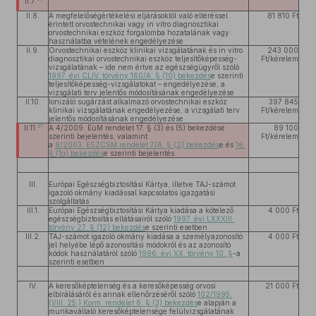
II.7.
II.8.
A megfelelőségértékelési eljárásoktól való eltéréssel
81 810 Ft
érintett orvostechnikai vagy in vitro diagnosztikai
orvostechnikai eszköz forgalomba hozatalának vagy
használatba vételének engedélyezése
II.9.
Orvostechnikai eszköz klinikai vizsgálatának és in vitro
243 000
diagnosztikai orvostechnikai eszköz teljesítőképesség-
Ft/kérelem
vizsgálatának – ide nem értve az egészségügyről szóló
1997. évi CLIV. törvény 160/A. § (10) bekezdés
e szerinti
teljesítőképesség-vizsgálatokat – engedélyezése, a
vizsgálati terv jelentős módosításának engedélyezése
II.10.
Ionizáló sugárzást alkalmazó orvostechnikai eszköz
397 845
klinikai vizsgálatának engedélyezése, a vizsgálati terv
Ft/kérelem
jelentős módosításának engedélyezése
31
II.11.
A 4/2009. EüM rendelet 17. § (3) és (5) bekezdése
89 100
szerinti bejelentés, valamint
Ft/kérelem
a
8/2003. ESZCSM rendelet 7/A. § (2) bekezdés
e és
16.
§ (1g) bekezdés
e szerinti bejelentés.
III.
Európai Egészségbiztosítási Kártya, illetve TAJ-számot
igazoló okmány kiadással kapcsolatos igazgatási
szolgáltatás
III.1.
Európai Egészségbiztosítási Kártya kiadása a kötelező
4 000 Ft
egészségbiztosítás ellátásairól szóló
1997. évi LXXXIII.
törvény 27. § (12) bekezdés
e szerinti esetben
III.2.
TAJ-számot igazoló okmány kiadása a személyazonosító
4 000 Ft
jel helyébe lépő azonosítási módokról és az azonosító
kódok használatáról szóló
1996. évi XX. törvény 10. §
-a
szerinti esetben
IV.
A keresőképtelenség és a keresőképesség orvosi
21 000 Ft
elbírálásáról és annak ellenőrzéséről szóló
102/1995.
(VIII. 25.) Korm. rendelet 6. § (3) bekezdés
e alapján a
munkavállaló keresőképtelensége felülvizsgálatának