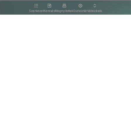
kattintva olvashat.
Szerkezet
Keresés
Megnyitottak
Eszköztár
Változások
Kapcsolat
Felhasználási feltételek
PDF
Akadálymentesítési nyilatkozat
Adatkezelési tájékoztató