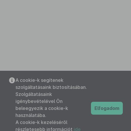
A cookie-k segítenek
szolgáltatásaink biztosításában.
Szolgáltatásaink
igénybevételével Ön
beleegyezik a cookie-k
Elfogadom
használatába.
A cookie-k kezeléséről
részletesebb információt
ide