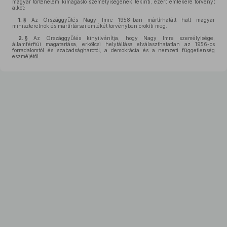
magyar történelem kimagasló személyiségének tekinti, ezért emlékére törvényt
alkot:
1. §
Az Országgyűlés Nagy Imre 1958-ban mártírhalált halt magyar
miniszterelnök és mártírtársai emlékét törvényben örökíti meg.
2. §
Az Országgyűlés kinyilvánítja, hogy Nagy Imre személyisége,
államférfiúi magatartása, erkölcsi helytállása elválaszthatatlan az 1956-os
forradalomtól és szabadságharctól, a demokrácia és a nemzeti függetlenség
eszméjétől.