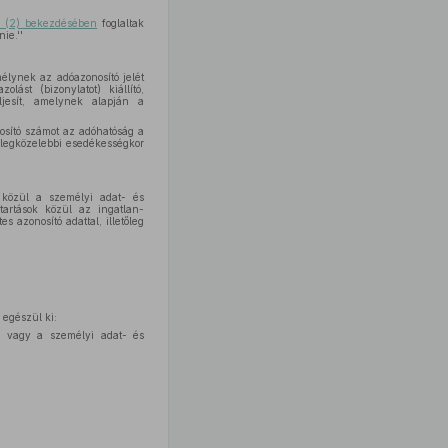
§ (2) bekezdésében
foglaltak
ie.''
élynek az adóazonosító jelét
ást (bizonylatot) kiállító,
teljesít, amelynek alapján a
osító számot az adóhatóság a
ő legközelebbi esedékességkor
k közül a személyi adat- és
tartások közül az ingatlan-
 azonosító adattal, illetőleg
egészül ki:
al vagy a személyi adat- és