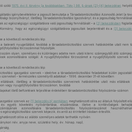
ól szóló
1975. évi II. törvény (a továbbiakban: Tbtv.) 98. §-ának (2)–(4) bekezdései
helyéb
gáltatás igénybevételekor a jogosult bemutatja a Társadalombiztosítási Azonosító Jelet (a t
ósági bizonyítványt, illetőleg Társadalombiztosítási Igazolványt, és a jogosultság fennállásár
nak az egészségügyi szolgáltatásra való jogosultság fennállását – a
(2) bekezdésben
foglalta
Kormány, hogy az egészségügyi szolgáltatásra jogosultak bejelentését és a
(3) bekezdé
e a következő rendelkezés lép:
 a baleseti nyugellátást, továbbá a társadalombiztosítási szervek hatáskörébe utalt nem tá
díjfolyósítási törzsszámmal folyósítják.
örzsszám olyan, személyes és különleges adatra nem utaló kilenc számjegyből álló számjegy
átások azonosítására szolgál. A nyugdíjfolyósítási törzsszámot a nyugdíjfolyósító szervek k
e a következő rendelkezés lép:
iztosítási igazgatási szervek – ideértve a társadalombiztosítási feladatokat külön jogszab
b szerveket – természetes személyről adatokat – 1996. december 31-ét követően:
 ellátások, illetőleg a társadalombiztosítás szerveinek hatáskörébe utalt más ellátások 
mon vagy nyugdíjfolyósítási törzsszámon, továbbá
alapokat illető befizetések teljesítése érdekében társadalombiztosítási folyószámla-számon
igazgatási szervek az
(1) bekezdés
b)
pontjában
meghatározott célra az általuk folyósított el
s és egyéb követelés nyilvántartása, elszámolása, illetve a kintlévőségek behajt
yószámlájának azonosítására társadalombiztosítás folyószámlaszámot használhatna
 egészségbiztosítási szervek képezik, és arról az érintettet írásban értesítik.
határozott célra az alábbi személyes adatok tarthatók nyilván:
ánykori név, anyja neve, születési hely, év, hónap, nap),
gárság,