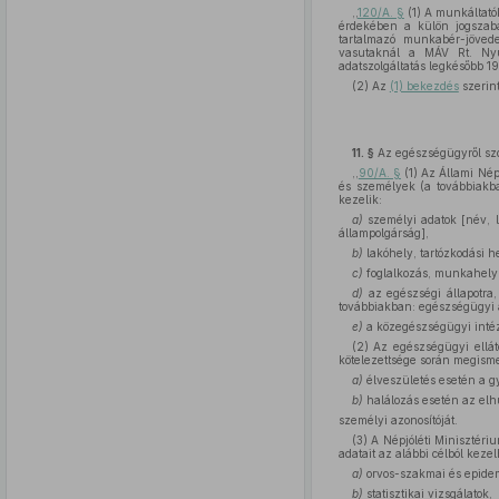
,,
120/A. §
(1) A munkáltatók
érdekében a külön jogszabál
tartalmazó munkabér-jövede
vasutaknál a MÁV Rt. Nyug
adatszolgáltatás legkésőbb 199
(2) Az
(1) bekezdés
szerint
11. §
Az egészségügyről sz
,,
90/A. §
(1) Az Állami Nép
és személyek (a továbbiakban
kezelik:
a)
személyi adatok [név, l
állampolgárság],
b)
lakóhely, tartózkodási h
c)
foglalkozás, munkahely
d)
az egészségi állapotra,
továbbiakban: egészségügyi 
e)
a közegészségügyi inté
(2) Az egészségügyi ellát
kötelezettsége során megismer
a)
élveszületés esetén a g
b)
halálozás esetén az elh
személyi azonosítóját.
(3) A Népjóléti Minisztéri
adatait az alábbi célból kezel
a)
orvos-szakmai és epidem
b)
statisztikai vizsgálatok,