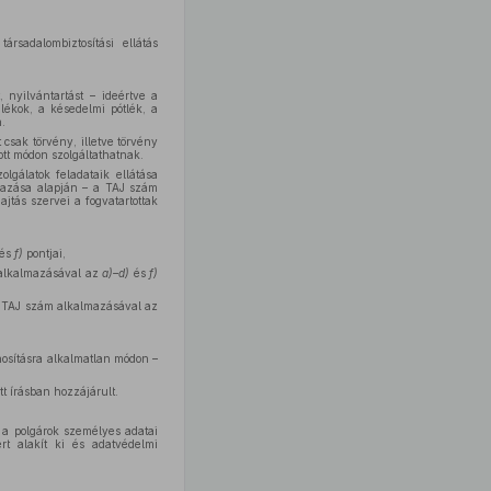
rsadalombiztosítási ellátás
, nyilvántartást – ideértve a
ulékok, a késedelmi pótlék, a
.
 csak törvény, illetve törvény
tt módon szolgáltathatnak.
lgálatok feladataik ellátása
lmazása alapján – a TAJ szám
jtás szervei a fogvatartottak
és
f)
pontjai,
m alkalmazásával az
a)–d)
és
f)
 a TAJ szám alkalmazásával az
onosításra alkalmatlan módon –
t írásban hozzájárult.
je a polgárok személyes adatai
rt alakít ki és adatvédelmi