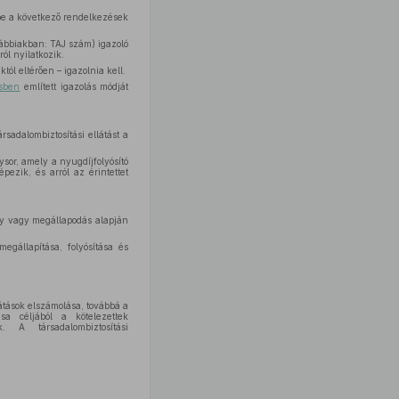
e a következő rendelkezések
ovábbiakban: TAJ szám) igazoló
ól nyilatkozik.
któl eltérően – igazolnia kell.
sben
említett igazolás módját
rsadalombiztosítási ellátást a
sor, amely a nyugdíjfolyósító
épezik, és arról az érintettet
ály vagy megállapodás alapján
megállapítása, folyósítása és
látások elszámolása, továbbá a
ása céljából a kötelezettek
k. A társadalombiztosítási