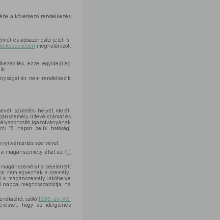
ébe a következő rendelkezés
mét és adóazonosító jelét is.
) bekezdésében
meghatározott
kezés lép, ezzel egyidejűleg
ik:
kenységet és nem rendelkezik
vét, születési helyét, idejét,
agánszemély útlevélszámát és
mélyazonosító igazolványának
ról 15 napon belül hatósági
mnyilvántartás szervével.
ha a magánszemély által az
(1)
 magánszemélyt a bejelentett
datok nem egyeznek a személyi
esi a magánszemély lakóhelye
60 nappal meghosszabbítja, ha
ználatáról szóló
1996. évi XX.
éréssel, hogy az ideiglenes