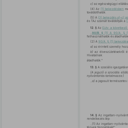
c)
az egészségügyi ellátás 
(4) Az
(1) bekezdésben
me
továbbíthatók.
(5) A
(3) bekezdés
a)–c)
po
és TAJ számát továbbítják a
(
12. §
Az
Eütv. a következő
,,
90/B. §
(1) A 90/A. § (
felhasználhatók és átadhatók
(2) A
90/A. § (1) bekezdés
a)
az érintett személy hozz
b)
az élveszületésekről és
Hivatalnak
átadhatók.''
13. §
A szociális igazgatásró
(A jegyző a szociális ellát
nyilvántartás tartalmazza:)
,,
a)
a jogosult természetes 
14. §
Az ingatlan-nyilvánt
rendelkezés lép:
,,(1) Az ingatlan-nyilvánta
tények fennállását''