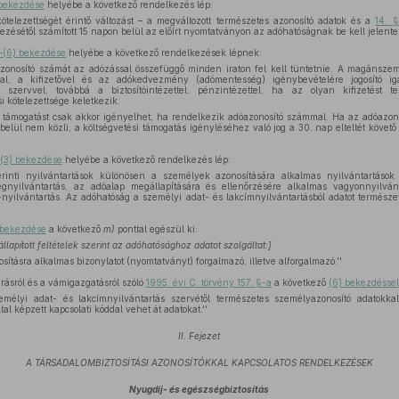
) bekezdése
helyébe a következő rendelkezés lép:
ötelezettségét érintő változást – a megváltozott természetes azonosító adatok és a
14. 
zésétől számított 15 napon belül az előírt nyomtatványon az adóhatóságnak be kell jelenten
)–(6) bekezdése
helyébe a következő rendelkezések lépnek:
zonosító számát az adózással összefüggő minden iraton fel kell tüntetnie. A magánszem
al, a kifizetővel és az adókedvezmény (adómentesség) igénybevételére jogosító igazol
tt szervvel, továbbá a biztosítóintézettel, pénzintézettel, ha az olyan kifizetést 
 kötelezettsége keletkezik.
i támogatást csak akkor igényelhet, ha rendelkezik adóazonosító számmal. Ha az adóazon
belül nem közli, a költségvetési támogatás igényléséhez való jog a 30. nap elteltét követ
 (3) bekezdése
helyébe a következő rendelkezés lép:
inti nyilvántartások különösen a személyek azonosítására alkalmas nyilvántartáso
égnyilvántartás, az adóalap megállapítására és ellenőrzésére alkalmas vagyonnyilván
nyilvántartás. Az adóhatóság a személyi adat- és lakcímnyilvántartásból adatot természetes
) bekezdése
a következő
m)
ponttal egészül ki:
lapított feltételek szerint az adóhatósághoz adatot szolgáltat:]
ításra alkalmas bizonylatot (nyomtatványt) forgalmazó, illetve alforgalmazó.''
rásról és a vámigazgatásról szóló
1995. évi C. törvény 157. §-a
a következő
(6) bekezdéssel
mélyi adat- és lakcímnyilvántartás szervétől természetes személyazonosító adatokk
al képzett kapcsolati kóddal vehet át adatokat.''
II. Fejezet
A TÁRSADALOMBIZTOSÍTÁSI AZONOSÍTÓKKAL KAPCSOLATOS RENDELKEZÉSEK
Nyugdíj- és egészségbiztosítás