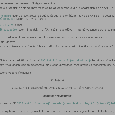
tervezése, szervezése, költségek tervezése.
gjelölt adatok az ott meghatározott célból az egészségügyi ellátóhálózaton és az ÁNTSZ-n
ntjaiban
meghatározott célból az egészségügyi ellátóhálózat, illetve az ÁNTSZ intézetei az
3) bekezdés
szerinti szervek részére.''
 90/B. §-sal
egészül ki:
1) bekezdése
szerinti adatok – a TAJ szám kivételével – személyazonosításra alkalmat
.
e
szerinti adatok statisztikai célú felhasználásra személyazonosításra alkalmas módon
ájárulásával,
 halálozásokról a születés, illetve halálozás helye szerint illetékes anyakönyvvezető ú
l és szociális ellátásokról szóló
1993. évi III. törvény 18. §-ának
a)
pontja
helyébe a követke
ásra való jogosultság megállapítása, az ellátás biztosítása, fenntartása és megszüntetése cé
személyazonosító adatait;''
III. Fejezet
A SZEMÉLYI AZONOSÍTÓ HASZNÁLATÁRA VONATKOZÓ RENDELKEZÉSEK
Ingatlan-nyilvántartás
artásról szóló
1972. évi 31. törvényerejű rendelet (a továbbiakban: Inyt.) 2. §-ának (1) b
rtás nyilvános, ha törvény kivételt nem tesz, és hitelesen tanúsítja a feltüntetett adatokat,