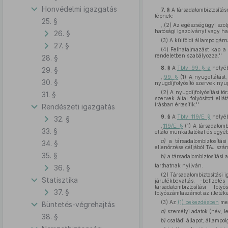
Honvédelmi igazgatás
7. §
A társadalombiztosításr
lépnek:
25. §
,,(2) Az egészségügyi szol
hatósági igazolványt vagy hat
26. §
(3) A külföldi állampolgár
27. §
(4) Felhatalmazást kap a 
rendeletben szabályozza.''
28. §
8. §
A
Tbtv. 99. §-a
helyéb
29. §
,,
99. §
(1) A nyugellátást,
30. §
nyugdíjfolyósító szervek nyug
(2) A nyugdíjfolyósítási t
31. §
szervek által folyósított ell
írásban értesítik.''
Rendészeti igazgatás
9. §
A
Tbtv. 119/E. §
helyéb
32. §
,,
119/E. §
(1) A társadalomb
33. §
ellátó munkáltatókat és egyé
a)
a társadalombiztosítási
34. §
ellenőrzése céljából TAJ szá
35. §
b)
a társadalombiztosítási 
tarthatnak nyilván.
36. §
(2) Társadalombiztosítási 
Statisztika
járulékbevallás, -befizeté
társadalombiztosítási fol
37. §
folyószámlaszámot az illetékes
(3) Az
(1) bekezdésben
meg
Büntetés-végrehajtás
a)
személyi adatok (név, le
38. §
b)
családi állapot, állampol