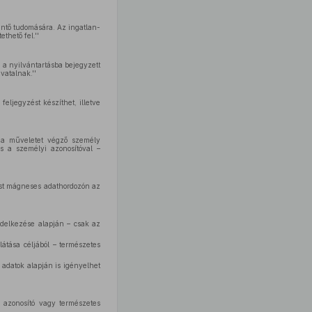
kintő tudomására. Az ingatlan-
thető fel.''
n a nyilvántartásba bejegyzett
vatalnak.''
 feljegyzést készíthet, illetve
s a műveletet végző személy
és a személyi azonosítóval –
tást mágneses adathordozón az
endelkezése alapján – csak az
átása céljából – természetes
adatok alapján is igényelhet
i azonosító vagy természetes