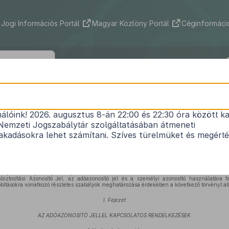
Jogi Információs Portál
Magyar Közlöny Portál
Céginformáció
1996. évi LXVI. törvény
nálóink! 2026. augusztus 8-án 22:00 és 22:30 óra között ka
osító jel, a Társadalombiztosítási Azonosító Jel és
Nemzeti Jogszabálytár szolgáltatásában átmeneti
ító használatával kapcsolatos törvények módosít
kadásokra lehet számítani. Szíves türelmüket és megért
Közlönyállapot 1996. 09. 01.
lyazonosító jel helyébe lépő azonosítási módokról és az azonosító kódok használatáról 
iztosítási Azonosító Jel, az adóazonosító jel és a személyi azonosító használatára fel
bításokra vonatkozó részletes szabályok meghatározása érdekében a következő törvényt alk
I. Fejezet
AZ ADÓAZONOSÍTÓ JELLEL KAPCSOLATOS RENDELKEZÉSEK