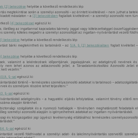
nak (2) bekezdése
helyébe a következő rendelkezés lép:
artás megtekintése során a személyi azonosító – az érintett kivételével – nem juthat a bete
 kiadott másolaton – a
(3) bekezdésben
foglaltak kivételével – a személyi azonosító nem tünte
etkező
(4) bekezdéssel
egészül ki:
os, illetőleg az ingatlannal kapcsolatos bármely joggal vagy kötelezettséggel összefüggésbe
 személy köteles megadni a személyi azonosítóját az ingatlan-nyilvántartást vezető földhi
(2) bekezdése
helyébe a következő rendelkezés lép:
artást bárki megtekintheti és tartalmáról – az
5/A. § (2) bekezdésében
foglalt kivétellel –
(4) bekezdése
helyébe a következő rendelkezés lép:
lések, valamint a lekérdezések időpontjának, jogalapjának, az adatigénylő nevének é
ly nem lehet azonos az adóazonosító jellel, a Társadalombiztosítási Azonosító Jellel 
 kell vezetni.''
60/A. §-sal
egészül ki:
ántartásból történő – természetes személyazonosító adatokat is tartalmazó – adatszolgálta
rvek és személyek részére lehet teljesíteni.''
63. §-sal
egészül ki:
lvántartásból adatigénylés – a hagyatéki eljárás lefolytatása, valamint törvény eltérő r
 száma alapján történhet.
biztonsági szolgálatok és a nyomozó hatóságok – törvényben meghatározott feladataik ell
tőleg személyi azonosító alapján is igényelhetnek adatokat az ingatlan-nyilvántartásból.
ogi és közigazgatási jogi ügyészi tevékenység ellátásához természetes személyazonosító 
rtásból.''
 64. §-sal
egészül ki:
ntartást vezető földhivatal a személyi adat- és lakcímnyilvántartás szerveitől személy
án igényelhet adatot.''