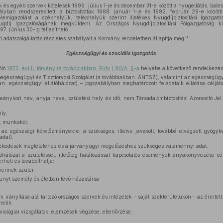
 és egyéb szervek kötelesek 1996. július 1-je és december 31-e között a nyugellátás, bales
yban rendszeresített, a biztosítottak 1988. január 1-je és 1992. február 29-e közötti 
lemigazolást a székhelyük, telephelyük szerint illetékes Nyugdíjbiztosítási Igazgató
díj Igazgatóságának megküldeni. Az Országos Nyugdíjbiztosítási Főigazgatóság 
7. június 30-ig teljesíthető.
i adatszolgáltatás részletes szabályait a Kormány rendeletben állapítja meg.''
Egészségügyi és szociális igazgatás
óló
1972. évi II. törvény (a továbbiakban: Eütv.) 90/A. §-a
helyébe a következő rendelkezés 
egészségügyi és Tisztiorvosi Szolgálat (a továbbiakban: ÁNTSZ), valamint az egészségügyi
: egészségügyi ellátóhálózat) – jogszabályban meghatározott feladataik ellátása céljából
eánykori név, anyja neve, születési hely és idő, nem,Társadalombiztosítási Azonosító Je
ely,
, munkakör,
 az egészségi kórelőzményekre, a szükséges, illetve javasolt, továbbá elvégzett gyógyk
adat),
zkedések megtételéhez és a járványügyi megelőzéshez szükséges valamennyi adat.
óhálózat a születéssel, illetőleg halálozással kapcsolatos események anyakönyvezése célj
heti és továbbíthatja:
yermek szülei,
unyt személy és életben lévő házastársa
um irányítása alá tartozó országos szervek és intézetek – saját szakterületükön – az érint
hetik:
iológiai vizsgálatok, elemzések végzése, ellenőrzése,