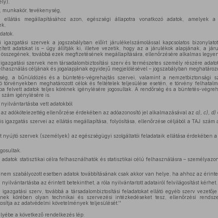
ely),
, munkakör, tevékenység,
i ellátás megállapításához azon, egészségi állapotra vonatkozó adatok, amelyek a tá
ek,
datok.
i igazgatási szervek a jogszabályban előírt járulékelszámolással kapcsolatos bizonylatot
ett adatokat is – úgy állítják ki, illetve vezetik, hogy az a járulékok alapjának, a jár
g összegének, továbbá ezek megfizetésének megállapítására, ellenőrzésére alkalmas legyen
i igazgatási szervek nem társadalombiztosítási szerv és természetes személy részére adatot
elhasználás céljának és jogalapjának egyidejű megjelölésével – jogszabályban meghatározo
ség, a bűnüldözés és a büntetés-végrehajtás szervei, valamint a nemzetbiztonsági szo
 törvényekben meghatározott célok és feltételek teljesülése esetén, e törvény felhata
sba felvett adatok teljes körének igénylésére jogosultak. A rendőrség és a büntetés-végreha
 szám igénylésére is.
nyilvántartásba vett adatokból
 az adókötelezettég ellenőrzése érdekében az adóazonosító jel alkalmazásával az
a), c), d)
 igazgatás szervei az ellátás megállapítása, folyósítása, ellenőrzése céljából a TAJ szá
t nyújtó szervek (személyek) az egészségügyi szolgáltatói feladataik ellátása érdekében
ogosultak.
i adatok statisztikai célra felhasználhatók és statisztikai célú felhasználásra – személyaz
nem szabályozott esetben adatok továbbításának csak akkor van helye, ha ahhoz az érintet
 nyilvántartásba az érintett betekinthet, a róla nyilvántartott adatairól felvilágosítást kérhet.
si igazgatási szerv, továbbá a társadalombiztosítási feladatokat ellátó egyéb szerv vezető
ének körében olyan technikai és szervezési intézkedéseket tesz, ellenőrzési rendsze
tosítja az adatvédelmi követelmények teljesülését.''
lyébe a következő rendelkezés lép: