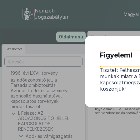
Nemzeti
Magyar 
Jogszabálytár
Ugrás
Oldalmenü
a
tartalomra
Szerkezet
Figyelem!
Tisztelt Felhasz
1996. évi LXVI. törvény
az adóazon
munkák miatt a 
azonos
az adóazonosító jel, a
kapcsolatmegsza
Társadalombiztosítási
köszönjük!
Azonosító Jel és a személyi
azonosító használatával
kapcsolatos törvények
Az Országgyűlés – a szemé
módosításáról
figyelemmel – a Társadalomb
I. Fejezet AZ
adatkezelésekre és adattováb
ADÓAZONOSÍTÓ JELLEL
KAPCSOLATOS
RENDELKEZÉSEK
Adó- és vámigazgatás