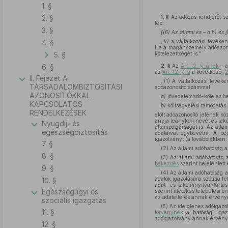
1. §
2. §
1. §
Az adózás rendjéről s
lép:
3. §
[(6) Az állami és – a h) és
4. §
,,
k)
a vállalkozási tevékeny
Ha a magánszemély adóazonosí
5. §
kötelezettségét is.''
6. §
2. §
Az
Art. 12. §-ának
– 
az
Art. 12. §-a
a következő
(
II. Fejezet A
,,(1) A vállalkozási tevé
TÁRSADALOMBIZTOSÍTÁSI
adóazonosító számmal
AZONOSÍTÓKKAL
a)
jövedelemadó-köteles b
KAPCSOLATOS
b)
költségvetési támogatás
RENDELKEZÉSEK
előtt adóazonosító jelének kö
anyja leánykori nevét és la
Nyugdíj- és
állampolgárságát is. Az áll
egészségbiztosítás
adataival egybevetni. A be
igazolványt (a továbbiakban: 
7. §
(2) Az állami adóhatóság a
8. §
(3) Az állami adóhatóság 
bekezdés
szerint bejelentett 
9. §
(4) Az állami adóhatóság 
adatok igazolására szólítja 
10. §
adat- és lakcímnyilvántartá
Egészségügyi és
szerint illetékes települési
az adateltérés annak érvénye
szociális igazgatás
(5) Az ideiglenes adóigazo
11. §
törvénynek
a hatósági igaz
adóigazolvány annak érvényes
12. §