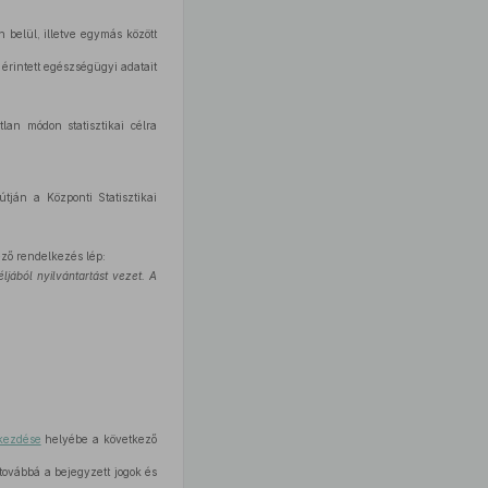
 belül, illetve egymás között
 érintett egészségügyi adatait
lan módon statisztikai célra
tján a Központi Statisztikai
ző rendelkezés lép:
ljából nyilvántartást vezet. A
ekezdése
helyébe a következő
 továbbá a bejegyzett jogok és