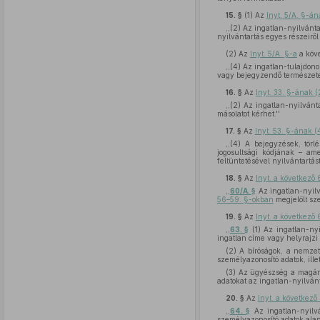
15. §
(1)
Az
Inyt. 5/A. §-á
,,(2) Az ingatlan-nyilvánt
nyilvántartás egyes részeiről
(2)
Az
Inyt. 5/A. §-a
a köv
,,(4) Az ingatlan-tulajdon
vagy bejegyzendő természetes
16. §
Az
Inyt. 33. §-ának 
,,(2) Az ingatlan-nyilvánt
másolatot kérhet.''
17. §
Az
Inyt. 53. §-ának 
,,(4) A bejegyzések, tör
jogosultsági kódjának – ame
feltüntetésével nyilvántartást
18. §
Az
Inyt. a következő 
,,
60/A. §
Az ingatlan-nyilv
56–59. §-okban
megjelölt sze
19. §
Az
Inyt. a következő 
,,
63. §
(1) Az ingatlan-nyi
ingatlan címe vagy helyrajzi
(2) A bíróságok, a nemzet
személyazonosító adatok, ille
(3) Az ügyészség a magánj
adatokat az ingatlan-nyilvánta
20. §
Az
Inyt. a következő
,,
64. §
Az ingatlan-nyilvá
személyazonosító adatok alapj