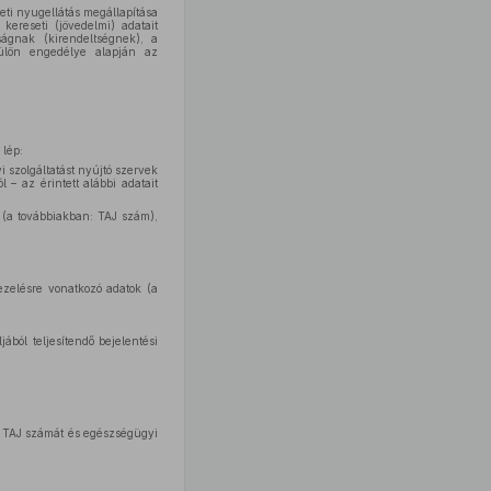
eti nyugellátás megállapítása
kereseti (jövedelmi) adatait
ságnak (kirendeltségnek), a
külön engedélye alapján az
lép:
 szolgáltatást nyújtó szervek
 – az érintett alábbi adatait
l (a továbbiakban: TAJ szám),
ezelésre vonatkozó adatok (a
ából teljesítendő bejelentési
ett TAJ számát és egészségügyi