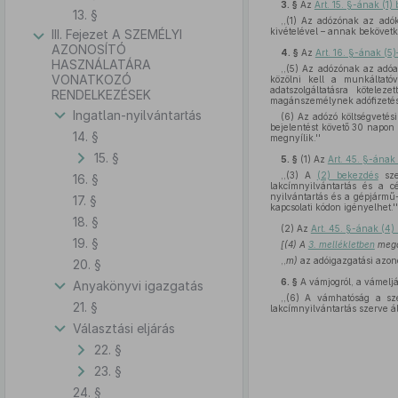
3. §
Az
Art. 15. §-ának (1
13. §
,,(1) Az adózónak az adók
kivételével – annak bekövetke
III. Fejezet A SZEMÉLYI
AZONOSÍTÓ
4. §
Az
Art. 16. §-ának (5
HASZNÁLATÁRA
,,(5) Az adózónak az adóa
VONATKOZÓ
közölni kell a munkáltatóv
adatszolgáltatásra köteleze
RENDELKEZÉSEK
magánszemélynek adófizetési
Ingatlan-nyilvántartás
(6) Az adózó költségvetés
bejelentést követő 30 napon 
14. §
megnyílik.''
15. §
5. §
(1)
Az
Art. 45. §-ának
,,(3) A
(2) bekezdés
szer
16. §
lakcímnyilvántartás és a c
nyilvántartás és a gépjármű-
17. §
kapcsolati kódon igényelhet.''
18. §
(2)
Az
Art. 45. §-ának (4
19. §
[(4) A
3. mellékletben
megál
,,
m)
az adóigazgatási azonos
20. §
6. §
A vámjogról, a vámeljá
Anyakönyvi igazgatás
,,(6) A vámhatóság a sze
21. §
lakcímnyilvántartás szerve ált
Választási eljárás
22. §
23. §
24. §