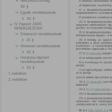
Nemzetbiztonság
c)
lakóhely (tartózkodási h
d)
foglalkozás, munkahely
39. §
e)
a társadalombiztosítás
Egyéb rendelkezések
megállapításához szükséges
f)
jövedelemre vonatkozó a
40. §
(4) A társadalombiztosítás
IV. Fejezet ZÁRÓ
mágneses adathordozón rögzít
RENDELKEZÉSEK
járulék- és mulasztási bírsá
(5) A társadalombiztosítás
Értelmező rendelkezések
felhatalmazása alapján – a f
41. §
(6) A bíróság, az ügyész
érdekében a rájuk vonatkozó
Átmeneti rendelkezések
kivételével – a nyilvántartá
tekintetében jogosultak a TAJ
42. §
(7) A
(3) bekezdés
alapján 
Hatályba léptető
a)
az adóigazgatás szervei
rendelkezések
b)
a munkaügyi és szociális
pontjai,
43. §
c)
az egészségügyi ellátás
1. melléklet
a)–e)
pontjai
szerinti adatok igénylésére j
2. melléklet
(8) A
(3) bekezdés
szerint
átadhatók.
(9) A
(5)–(7) bekezdésben
(10) A társadalombiztosítási
(11) A társadalombiztosítá
védelméért való felelősség
szabályzatot ad ki, amely biz
10. §
A
Tbtv. 120/A. §-a
he