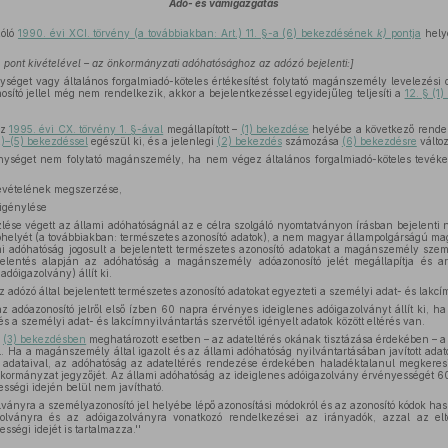
Adó- és vámigazgatás
zóló
1990. évi XCI. törvény (a továbbiakban: Art.) 11. §-a (6) bekezdésének
k)
pontja
hely
 j) pont kivételével – az önkormányzati adóhatósághoz az adózó bejelenti:]
séget vagy általános forgalmiadó-köteles értékesítést folytató magánszemély levelezési cí
tó jellel még nem rendelkezik, akkor a bejelentkezéssel egyidejűleg teljesíti a
12. § (1
az
1995. évi CX. törvény 1. §-ával
megállapított –
(1) bekezdése
helyébe a következő rendel
2)–(5) bekezdéssel
egészül ki, és a jelenlegi
(2) bekezdés
számozása
(6) bekezdésre
változ
kenységet nem folytató magánszemély, ha nem végez általános forgalmiadó-köteles tevé
evételének megszerzése,
 igénylése
zlése végett az állami adóhatóságnál az e célra szolgáló nyomtatványon írásban bejelenti ne
kóhelyét (a továbbiakban: természetes azonosító adatok), a nem magyar állampolgárságú m
ami adóhatóság jogosult a bejelentett természetes azonosító adatokat a magánszemély sze
jelentés alapján az adóhatóság a magánszemély adóazonosító jelét megállapítja és ar
adóigazolvány) állít ki.
z adózó által bejelentett természetes azonosító adatokat egyezteti a személyi adat- és lakcí
az adóazonosító jelről első ízben 60 napra érvényes ideiglenes adóigazolványt állít ki, 
és a személyi adat- és lakcímnyilvántartás szervétől igényelt adatok között eltérés van.
a
(3) bekezdésben
meghatározott esetben – az adateltérés okának tisztázása érdekében – a
fel. Ha a magánszemély által igazolt és az állami adóhatóság nyilvántartásában javított a
s adataival, az adóhatóság az adateltérés rendezése érdekében haladéktalanul megker
 önkormányzat jegyzőjét. Az állami adóhatóság az ideiglenes adóigazolvány érvényességét 
sségi idején belül nem javítható.
lványra a személyazonosító jel helyébe lépő azonosítási módokról és az azonosító kódok has
olványra és az adóigazolványra vonatkozó rendelkezései az irányadók, azzal az elt
ségi idejét is tartalmazza.''