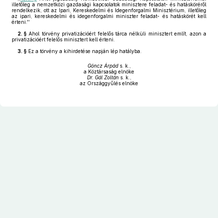
illetőleg a nemzetközi gazdasági kapcsolatok minisztere feladat- és hatásköréről
rendelkezik, ott az Ipari, Kereskedelmi és Idegenforgalmi Minisztérium, illetőleg
az ipari, kereskedelmi és idegenforgalmi miniszter feladat- és hatáskörét kell
érteni.''
2. §
Ahol törvény privatizációért felelős tárca nélküli minisztert említ, azon a
privatizációért felelős minisztert kell érteni.
3. §
Ez a törvény a kihirdetése napján lép hatályba.
Göncz Árpád
s. k.,
a Köztársaság elnöke
Dr. Gál Zoltán
s. k.,
az Országgyűlés elnöke