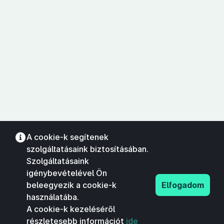
A cookie-k segítenek
szolgáltatásaink biztosításában.
Szolgáltatásaink
igénybevételével Ön
beleegyezik a cookie-k
Elfogadom
használatába.
A cookie-k kezeléséről
részletesebb információt
ide