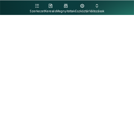
kattintva olvashat.
Szerkezet
Keresés
Megnyitottak
Eszköztár
Változások
Kapcsolat
Felhasználási feltételek
PDF
Akadálymentesítési nyilatkozat
Adatkezelési tájékoztató