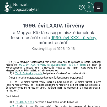
Nemzeti
Jogszabálytár
1996. évi LXXIV. törvény
a Magyar Köztársaság minisztériumainak
felsorolásáról szóló
1990. évi XXX. törvény
1
módosításáról
Közlönyállapot 1996. 10. 16.
1. §
(1)
A Magyar Köztársaság minisztériumainak felsorolásáról szóló, többször
módosított
1990. évi XXX. törvény (a továbbiakban: Tv.) 1. §-ában
az ,,Ipari és
Kereskedelmi Minisztérium'' elnevezés helyébe az ,,Ipari, Kereskedelmi és
Idegenforgalmi Minisztérium'' elnevezés lép.
(2)
A
Tv. 4. §-ának
c)
pontja
helyébe a következő rendelkezés lép:
(Ahol e törvény hatálybalépését megelőzően kiadott jogszabály)
,,
c)
Ipari Minisztériumot vagy Ipari és Kereskedelmi Minisztériumot, illetve
ipari miniszter vagy ipari és kereskedelmi minisztert említ, ott Ipari, Kereskedelmi
és Idegenforgalmi Minisztériumot, illetőleg ipari, kereskedelmi és idegenforgalmi
minisztert''
(kell érteni).
(3)
A
Tv. 4/A. §-ának
helyébe a következő rendelkezés lép:
,,
4/A. §
Ahol jogszabály Nemzetközi Gazdasági Kapcsolatok Minisztériuma,