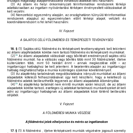
országos magassági alapponthálózatra vonatkozó adatokat kell használni.
(3)
Az állami és helyi önkormányzati térinformatikai rendszerek térképi
adatbázisaiban az ingatlan-nyilvántartási térképen érvényesített változásokat át
kell vezetni.
(4)
Nemzetközi egyezmény alapján, az országhatáron túlnyúló térinformatikai
rendszerek alapjául az egyezményben előírt térképi alapot, vetületi és
koordinátarendszert is fel lehet használni.
IV. Fejezet
A SAJÁTOS CÉLÚ FÖLDMÉRÉSI ÉS TÉRKÉPÉSZETI TEVÉKENYSÉG
16. §
(1)
Sajátos célú földmérési és térképészeti tevékenységnek kell tekinteni
az állami alapfeladatok körébe nem tartozó földmérési és térképészeti munkákat.
18
(2)
Az állami alapadatok változását vagy bővítését eredményező sajátos célú
földmérési munkát, ha a változás vagy bővítés több mint 30 földrészletet, illetve
külterületen több, mint 50 hektárt érint – annak megkezdése előtt – az
ingatlanügyi hatósághoz be kell jelenteni. A bejelentés alapján az ingatlanügyi
hatóság meghatározhatja a munka különleges szakmai követelményeit.
(3)
Az alaptérkép tartalmának megváltoztatására irányuló munkákat az állami
alapadatok kötelező felhasználásával úgy kell készíteni, hogy a keletkező új
földmérési adatok beilleszthetők legyenek az állami alapadatok állományába.
19
(4)
Az alaptérkép tartalmát nem érintő munkák során készült, de az állami
alapadatok körébe tartozó, esetleges új adatokat tartalmazó munkarészeket át kell
adni az ingatlanügyi hatóságnak az állami alapadatok közé történő beillesztés
céljából.
V. Fejezet
A FÖLDMÉRÉSI MUNKA VÉGZÉSE
A földmérési jelek elhelyezése és mérés az ingatlanokon
17. §
(1)
A földmérési , illetve térképészeti munkák végzésére jogosult személy