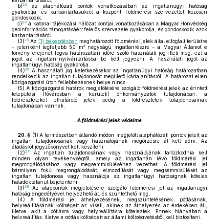
karbantartásáról;
23
b)
az alaphálózati pontok vonatkozásában az ingatlanügyi hatóság
gyakorolja, és karbantartásukról a központi földmérési szervezettel közösen
gondoskodik;
24
c)
a katonai tájékozási hálózat pontjai vonatkozásában a Magyar Honvédség
geoinformációs támogatásáért felelős szervezete gyakorolja, és gondoskodik azok
karbantartásáról.
25
(3)
Az
(1) bekezdésben
meghatározott földmérési jelek által elfoglalt területre
2
– jelenként legfeljebb 50 m
nagyságú ingatlanrészre – a Magyar Államot e
törvény erejénél fogva határozatlan időre szóló használati jog illeti meg, ezt a
jogot az ingatlan-nyilvántartásba be kell jegyezni. A használati jogot az
ingatlanügyi hatóság gyakorolja.
26
(4)
A használati jog keletkezésekor az ingatlanügyi hatóság határozatban
rendelkezik az ingatlan tulajdonosát megillető kártalanításról. A határozat ellen
közigazgatási úton fellebbezésnek helye nincs.
(5)
A közigazgatási határok megjelölésére szolgáló földmérési jelek az érintett
települési (fővárosban a kerületi) önkormányzatok tulajdonában, a
földrészleteket elhatároló jelek pedig a földrészletek tulajdonosainak
tulajdonában vannak.
A földmérési jelek védelme
20. §
(1)
A természetben állandó módon megjelölt alaphálózati pontok jeleit az
ingatlan tulajdonosának vagy használójának megőrzésre át kell adni. Az
átadásról jegyzőkönyvet kell készíteni.
27
(2)
Az ingatlan tulajdonosának vagy használójának tartózkodnia kell
minden olyan tevékenységtől, amely az ingatlanán lévő földmérési jel
megrongálódásához vagy megsemmisüléséhez vezethet. A földmérési jel
bármilyen fokú megrongálódását, elmozdítását vagy megsemmisülését az
ingatlan tulajdonosa vagy használója az ingatlanügyi hatóságnak köteles
haladéktalanul bejelenteni.
28
(3)
Az alappontok megjelölésére szolgáló földmérési jel az ingatlanügyi
hatóság engedélyével helyezhető át, és szüntethető meg.
(4)
A földmérési jel áthelyezésének, megszüntetésének, pótlásának,
helyreállításának költségeit az viseli, akinek az áthelyezés az érdekében áll,
illetve, akit a pótlásra vagy helyreállításra köteleztek. Ennek hiányában a
helyreállítás, illetve a pótlás költségeit az állami költségvetésből kell biztosítani.