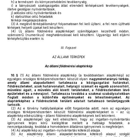
h)
a természet- és környezetvédelmi tevékenység,
i)
a bányászati szakigazgatás által elrendelt térképészeti tevékenységek,
illetve geológiai nyilvántartások,
j)
adózási célú nyilvántartások és
k)
statisztikai célú feladatok
térképi megalapozására.
(3)
A meglévő térképállományt folyamatosan fel kell újítani, a fel nem újítható
térképek helyett újakat kell készíteni.
(4)
Új állami földmérési alaptérképet számítógépen kezelhető módon,
számszerű (numerikus) meghatározással kell készíteni. Ugyanígy kell eljárni
térképfelújítás esetén is.
III. Fejezet
AZ ÁLLAMI TÉRKÉPEK
Az állami földmérési alaptérkép
10. §
(1)
Az állami földmérési alaptérkép (a továbbiakban: alaptérkép) az
egységes országos térképrendszerben készült olyan
nagyméretarányú térkép,
amely állami alapadatként tartalmazza a közigazgatási határokat,
földrészleteket, azok határvonalait, helyrajzi számait és egyéb azonosítóit,
művelési ágait, a művelés alól kivett területeket, a földrészleteken lévő
épületeket és a névrajzot. Tartalmazza továbbá a szakmai szabályzatokban
foglalt módon a különféle építményeket és létesítményeket. Az
alaptérképhez a földrészletek területi adatait tartalmazó területjegyzék
tartozik.
(2)
Az e törvény hatálybalépése előtt forgalomba adott, nem az egységes
országos térképrendszerben készült földmérési alaptérképeket is – az új
alaptérkép elkészültéig – állami földmérési alaptérképnek kell tekinteni.
(3)
Az alaptérképet úgy kell elkészíteni, hogy az ingatlan-nyilvántartás
igényeinek teljes körű kielégítése mellett a hatósági feladatok, a
nemzetgazdaság, továbbá a honvédelem általános igényeinek is megfeleljen.
(4)
Az alaptérkép az ingatlan-nyilvántartás kötelező alapja.
(5)
Az alaptérkép állami alapadat-tartalma kötelező alapul szolgál