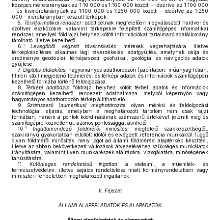
közepes méretarányúak az 1:10 000 és 1:100 000 közötti – ideértve az 1:100 000
– és kisméretarányúak az 1:100 000 és 1:250 000 közötti – ideértve az 1:250
000 – méretarányban készült térképek.
5.
Térinformatikai rendszer:
adott célnak megfelelően megválasztott hardver és
szoftver eszközökre, valamint térképekre felépített számítógépes informatikai
rendszer, amellyel földrajzi helyhez kötött információkat tartalmazó adatállomány
tárolható, illetve kezelhető.
3
6.
Levegőből végzett távérzékelés:
mérések végrehajtására, illetve
térképkészítésre alkalmas légi távérzékelési adatgyűjtés, amelynek célja és
eredménye geodéziai, térképészeti, geofizikai, geológiai és navigációs adatok
gyűjtése.
7.
Digitális átalakítás:
hagyományos adathordozón (papírlapon, műanyag fólián,
filmen stb.) megjelenő földmérési és térképi adatok és információk számítógépen
kezelhető formába történő feldolgozása.
8.
Térképi adatbázis:
földrajzi helyhez kötött térbeli adatok és információk
számítógépen kezelhető, rendezett adathalmaza, melyből képernyőn vagy
hagyományos adathordozón térkép állítható elő.
9.
Számszerű (numerikus) meghatározás:
olyan mérési és feldolgozási
technológiai eljárás, amelyben a meghatározott tartalom nem csak rajzi
formában, hanem a pontok koordinátáinak számszerű értékével jelenik meg és
számítógépre közvetlenül, azonos pontossággal átvihető.
4
10.
Ingatlanrendező földmérői minősítés:
megfelelő szakképzettségtől,
szakirányú gyakorlatban eltöltött időtől és elvégzett referencia munkáktól függő
olyan földmérői minősítés, mely jogot ad állami földmérési alaptérkép készítési,
illetve az abban bekövetkezett változások átvezetéséhez szükséges munkálatok
irányítására, valamint ilyen munkarészek aláírására, vizsgálatára, minőségének
tanúsítására.
11.
Különleges rendeltetésű ingatlan:
a védelmi, a műemlék- és
természetvédelmi, illetve sajátos rendeltetése miatt kormányrendeletben vagy
miniszteri rendeletben meghatározott ingatlanok.
II. Fejezet
ÁLLAMI ALAPFELADATOK ÉS ALAPADATOK