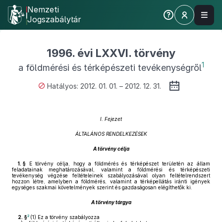
Nemzeti
Jogszabálytár
1996. évi LXXVI. törvény
1
a földmérési és térképészeti tevékenységről
Hatályos: 2012. 01. 01. – 2012. 12. 31.
I. Fejezet
ÁLTALÁNOS RENDELKEZÉSEK
A törvény célja
1. §
E törvény célja, hogy a földmérés és térképészet területén az állam
feladatainak meghatározásával, valamint a földmérési és térképészeti
tevékenység végzése feltételeinek szabályozásával olyan feltételrendszert
hozzon létre, amelyben a földmérés, valamint a térképellátás iránti igények
egységes szakmai követelmények szerint és gazdaságosan elégíthetők ki.
A törvény tárgya
2
2. §
(1)
Ez a törvény szabályozza