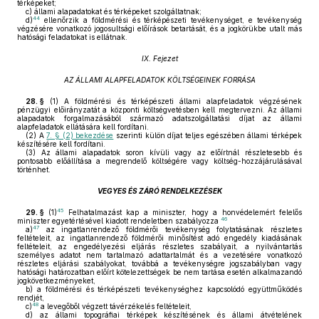
térképeket;
c)
állami alapadatokat és térképeket szolgáltatnak;
44
d)
ellenőrzik a földmérési és térképészeti tevékenységet, e tevékenység
végzésére vonatkozó jogosultsági előírások betartását, és a jogkörükbe utalt más
hatósági feladatokat is ellátnak.
IX. Fejezet
AZ ÁLLAMI ALAPFELADATOK KÖLTSÉGEINEK FORRÁSA
28. §
(1)
A földmérési és térképészeti állami alapfeladatok végzésének
pénzügyi előirányzatát a központi költségvetésben kell megtervezni. Az állami
alapadatok forgalmazásából származó adatszolgáltatási díjat az állami
alapfeladatok ellátására kell fordítani.
(2)
A
7. § (2) bekezdése
szerinti külön díjat teljes egészében állami térképek
készítésére kell fordítani.
(3)
Az állami alapadatok soron kívüli vagy az előírtnál részletesebb és
pontosabb előállítása a megrendelő költségére vagy költség-hozzájárulásával
történhet.
VEGYES ÉS ZÁRÓ RENDELKEZÉSEK
45
29. §
(1)
Felhatalmazást kap a miniszter, hogy a honvédelemért felelős
46
miniszter egyetértésével kiadott rendeletben szabályozza
47
a)
az ingatlanrendező földmérői tevékenység folytatásának részletes
feltételeit, az ingatlanrendező földmérői minősítést adó engedély kiadásának
feltételeit, az engedélyezési eljárás részletes szabályait, a nyilvántartás
személyes adatot nem tartalmazó adattartalmát és a vezetésére vonatkozó
részletes eljárási szabályokat, továbbá a tevékenységre jogszabályban vagy
hatósági határozatban előírt kötelezettségek be nem tartása esetén alkalmazandó
jogkövetkezményeket,
b)
a földmérési és térképészeti tevékenységhez kapcsolódó együttműködés
rendjét,
48
c)
a levegőből végzett távérzékelés feltételeit,
d)
az állami topográfiai térképek készítésének és állami átvételének