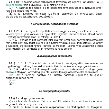
36
24. §
(1)
A földmérési és térképészeti tevékenység ágazati irányítását – a
(2)
bekezdésben
foglalt kivétellel – a miniszter látja el.
37
(2)
A katonai földmérési és térképészeti tevékenységet a honvédelemért
felelős miniszter irányítja.
(3)
A két illetékes miniszter felelős a földmérési és térképészeti állami
alapfeladatok összehangolt végzéséért.
A Térképellátási Koordinációs Bizottság
25. §
(1)
Az országos térképellátás összhangjának megteremtése érdekében
véleményező, javaslattevő és egyeztető jogkörrel Térképellátási Koordinációs
Bizottság (a továbbiakban: Bizottság) működik.
38
(2)
A Bizottságba két-két tagot jelöl ki a miniszter és a honvédelemért felelős
miniszter, egy-egy tagot jelölnek ki a Kormány által kijelölt miniszterek, valamint
a Központi Statisztikai Hivatal elnöke, a Magyar Tudományos Akadémia elnöke
és a Kutatási és Technológiai Innovációs Tanács elnöke.
A szakigazgatás szervezetei
39
26. §
(1)
A földmérési és térképészeti szakigazgatás szervezete az
ingatlanügyi hatóság és a földmérési és térinformatikai államigazgatási szerv.
40
(2)
A védelmi célokat szolgáló földmérési és térképészeti szakigazgatás
szerve a Magyar Honvédség geoinformációs támogatásáért felelős szervezete.
41
(3)
Az e törvény hatálya alá tartozó hatósági ügyekben felügyeleti
eljárásnak nincs helye.
42
(4)
43
(5)
A szakigazgatás feladatai
27. §
A szakigazgatás szervei
a)
az állam alapfeladatai körébe tartozó földmérési és térképészeti munkákat
végeznek, illetve végeztetnek;
b)
őrzik és kezelik az állami alapadatokat, alaptérképeket és topográfiai