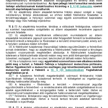
nagyméretarányú térképekre alapozott közigazgatási és törvény által előírt
önkormányzati nyilvántartásokhoz.
Az ilyen jellegű térinformatikai rendszerek
térképi adatbázisainak kialakításához kizárólag a
9. § (4) bekezdés
szerint
készült alaptérképek használhatók.
(6)
Az alaptérkép állami alapadat-tartalma hiteles alapul szolgál a nagy
méretarányú térképi ábrázolással, az ehhez kötődő földmérési feladattal, a
területnagysággal, a helyrajzi számmal vagy egyéb azonosítóval kapcsolatos
bírósági vagy más hatósági eljáráshoz.
11. §
(1)
Az alaptérkép kezelése, tárolása, a változások feldolgozása, valamint
az ezekkel kapcsolatos szolgáltatás az állami alapadatok kezelésére jogosult
szervek feladata.
(2)
Új alaptérkép készítésének előkészületi munkálatairól az állami
alapadatok kezelésére jogosult szervek által feljogosított felmérő (a továbbiakban:
felmérő) értesíti a települési (a fővárosban a kerületi) önkormányzatot, amely azt,
a helyben szokásos módon kihirdeti.
(3)
A földrészlet tulajdonosa (használója) köteles együttműködni a felmérővel
annak érdekében, hogy az alaptérkép a földrészletek határvonalait a tényleges
tulajdoni viszonyoknak megfelelően ábrázolja. A földrészletek tulajdonosai
kötelesek a földrészlethatár állandó módon meg nem jelölt töréspontjait megjelölni
(cövekkel, oszloppal), és a nevüket, lakcímüket jól látható módon feltüntetni.
(4)
Ha a tulajdonos nem vagy
egyértelmű azonosításra nem alkalmas módon
jelöli meg a határt, a felmérő felhívja a tulajdonost mulasztása pótlására,
illetve figyelmezteti a mulasztás esetleges jogi következményeire. Ismételt
mulasztás esetén a felmérő a
13. § (3) bekezdésében
foglaltaknak
megfelelően jár el.
12
(5)
A tulajdonos felróható magatartásából származó térképezési hibák
kijavításának költségei a tulajdonost terhelik. A költségeket az ingatlanügyi
hatóság határozattal állapítja meg.
(6)
A települési – fővárosban a kerületi – önkormányzat jegyzője
együttműködik a felmérővel – a rendelkezésére álló adatok szolgáltatásával és az
adatok egyeztetésével – a közigazgatási határ, a belterületi határ, illetve az
önkormányzat tulajdonában álló ingatlanok határvonalainak megállapításában.
13
(7)
Felmérési, térképezési vagy területszámítási hiba esetén az ingatlanügyi
hatóság az alaptérképet, illetve a hozzá tartozó területi adatokat bármikor,
hivatalból is kijavíthatja.
12. §
(1)
A térképi változásokat az alaptérkép egy, kiemelt példányán, a