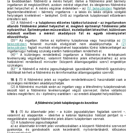
(a továbbiakban: földmérő) a mérés helyét, illetve a földmérési jelet bármely
ingatlanon át megközelítheti, azokon mérést végezhet, és ideiglenes földmérési
jelet helyezhet el. A mérés végzése érdekében – az
(5) bekezdésben
foglaltak
figyelembevételével – bármely ingatlanra – a lakás és lakás céljára szolgáló
helyiségek kivételével – beléphet. Erről az ingatlanok tulajdonosait előzetesen
értesíteni kell.
(2)
A földmérő
– a tulajdonos előzetes tájékoztatásával – az ingatlanokon
állandó földmérési jeleket helyezhet el, meglévő építményt földmérési jellé
nyilváníthat. Építményeken műszerállást, észlelőpillért létesíthet, különösen
indokolt esetben a mérést akadályozó fát és egyéb növényzetet
eltávolíthatja.
20
(3)
Az ingatlan, illetve az építmény tulajdonosa vagy használója az
(1)
bekezdésben
felsorolt munkák elvégzését nem akadályozhatja. A
(2)
bekezdésben
foglalt munkák elvégzésével kapcsolatos tűrési kötelezettséget az
ingatlanügyi hatóság szükség esetén határozatban rendelheti el.
21
(4)
A különleges rendeltetésű ingatlanon a földmérési és térképészeti
tevékenység végzéséhez, valamint földmérési jelek elhelyezéséhez az arra
hatáskörrel rendelkező miniszter (központi államigazgatási szerv) engedélye
szükséges.
22
(5)
A földmérő a mérési jogosultságának igazolásához földmérői igazolvány
kiállítását kérheti a földmérési és térinformatikai államigazgatási szervtől.
18. §
(1)
A földmérési jelek az ingatlan rendeltetésszerű használatát csak a
szükséges mértékben akadályozhatják.
(2)
A földmérési munkák során az ingatlan vagy a létesítmény tulajdonosának
okozott kárt a földmérési tevékenységet végző szervezet, illetve vállalkozó
köteles megtéríteni, és – építmény esetében – az eredeti állapotot helyreállítani.
A földmérési jelek tulajdonjoga és kezelése
19. §
(1)
Az államhatár jelei – a külön jogszabályban foglaltak szerint –,
valamint az alappontok – ideértve a katonai tájékozási hálózat pontjait is –
megjelölésére szolgáló földmérési jelek állami tulajdonban vannak.
(2)
A tulajdonosi jogosultságokat
a)
az államhatár érintett jelei vonatkozásában a központi földmérési szervezet
gyakorolja, és gondoskodik azok kezeléséről, nyilvántartásáról, időszakos