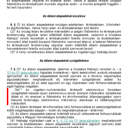
és alapfeladatok végzése és ellátása során, illetve a sajátos célokat szolgáló
földmérési és térképészeti munkák végzése során – a munka jellegétől függően –
fel kell használni.
Az állami alapadatok kezelése
6. §
(1)
Az állami alapadatokat országos adattárban, térképtárban, űrfelvétel-
és légifilmtárban, illetve helyi adat- és térképtárakban kell tárolni.
7
(2)
Az ország teljes területére kiterjedően a polgári földmérési és térképészeti
tevékenység végzése során előállított állami alapadatok, valamint a hivatalos
földrajzi nevek kezelését a térképészetért felelős miniszter (a továbbiakban:
miniszter) által kijelölt központi földmérési szervezet látja el, a katonai földmérési
és térképészeti tevékenység végzése során előállított állami alapadatokat a
honvédelemért felelős miniszter által kijelölt szervezet kezeli.
8
(3)
A helyi vonatkozású állami alapadatokat az ingatlanügyi hatóság kezeli.
Az állami alapadatok szolgáltatása
9
7. §
(1)
Az állami alapadatokba, ideértve a hivatalos földrajzi neveket is, – a
(3) és (5) bekezdésben
foglaltak kivételével – bárki betekinthet, azokról másolatot
igényelhet. Az állami alapadatokat kezelő szervek az e törvény végrehajtási
jogszabályában meghatározott díj ellenében szolgáltatnak adatot. Az
adatszolgáltatási díj az adat egyszeri és egy eljárásban való felhasználásának
jogát foglalja magában.
10
(1a)
Az ingatlan-nyilvántartási térképről elektronikus formában
szolgáltatott másolat olyan elektronikus okirat, amelyet hitelesítési záradékkal
láttak el, és amelyet a földmérési és térinformatikai államigazgatási szerv
fokozott biztonságú elektronikus intézményi aláírással és időbélyegzővel
hitelesített.
(2)
Az állami térképek térinformatikai célú felhasználása az adatszolgáltatóval
kötött megállapodás alapján – külön díj meghatározásával – történhet.
(3)
Az állami alapadatok katonai érdekből készült változatának felhasználását
jogszabály a Magyar Honvédségre korlátozhatja.
(4)
Hatósági eljárásban csak a
6. § (2) és (3) bekezdésében
meghatározott
szervek (a továbbiakban: állami alapadatok kezelésére jogosult szervek) által
szolgáltatott hiteles állami alapadatok használhatók fel.