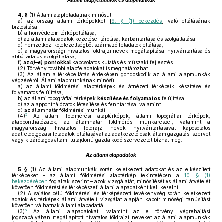
Állami alapfeladatok és alapmunkák
4. §
(1)
Állami alapfeladatnak minősül
a)
az ország állami térképekkel [
9. § (1) bekezdés
] való ellátásának
biztosítása,
b)
a honvédelem térképellátása,
c)
az állami alapadatok kezelése, tárolása, karbantartása és szolgáltatása,
d)
nemzetközi kötelezettségből származó feladatok ellátása,
e)
a magyarországi hivatalos földrajzi nevek megállapítása, nyilvántartása és
abból adatok szolgáltatása,
f)
az
a)
–
e)
pontokkal
kapcsolatos kutatás és műszaki fejlesztés.
(2)
Törvény további alapfeladatokat is meghatározhat.
(3)
Az állam a térképellátás érdekében gondoskodik az állami alapmunkák
végzéséről. Állami alapmunkának minősül
a)
az állami földmérési alaptérképek és átnézeti térképeik készítése és
folyamatos felújítása,
b)
az állami topográfiai térképek
készítése és folyamatos
felújítása,
c)
az alapponthálózatok létesítése és fenntartása, valamint
d)
az államhatár földmérési munkái.
5
(4)
Az állami földmérési alaptérképek, állami topográfiai térképek,
alapponthálózatok, az államhatár földmérési munkarészei, valamint a
magyarországi hivatalos földrajzi nevek nyilvántartásával kapcsolatos
adatfeldolgozási feladatok ellátásával az adatkezelő csak államigazgatási szervet
vagy kizárólagos állami tulajdonú gazdálkodó szervezetet bízhat meg.
Az állami alapadatok
5. §
(1)
Az állami alapmunkák során keletkezett adatokat és az elkészített
térképeket – az állami földmérési alaptérkép tekintetében a
10. § (1)
bekezdésében
foglaltak szerint – azok vizsgálatát, minősítését és állami átvételét
követően földmérési és térképészeti állami alapadatként kell kezelni.
(2)
A sajátos célú földmérési és térképészeti tevékenység során keletkezett
adatok és térképek állami átvételi vizsgálat alapján kapott minőségi tanúsítást
követően válhatnak állami alapadattá.
6
(3)
Az állami alapadatokat, valamint az e törvény végrehajtási
jogszabályában megállapított hivatalos földrajzi neveket az állami alapmunkák