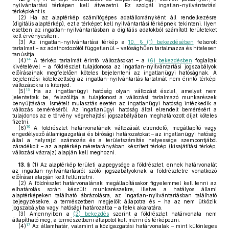
nyilvántartási térképen kell átvezetni. Ez szolgál ingatlan-nyilvántartási
térképként is.
(2)
Ha az alaptérkép számítógépes adatállományként áll rendelkezésre
(digitális alaptérkép), ezt a térképet kell nyilvántartási térképnek tekinteni. Ilyen
esetben az ingatlan-nyilvántartásban a digitális adatokból számított területeket
kell érvényesíteni.
(3)
Az ingatlan-nyilvántartási térkép a
10. § (1) bekezdésében
felsorolt
tartalmat – az adathordozótól függetlenül – valósághűen tartalmazza és hitelesen
tanúsítja.
14
(4)
A térkép tartalmát érintő változásokat – a
(6) bekezdésben
foglaltak
kivételével – a földrészlet tulajdonosa az ingatlan-nyilvántartási jogszabályok
előírásainak megfelelően köteles bejelenteni az ingatlanügyi hatóságnak. A
bejelentési kötelezettség az ingatlan-nyilvántartás tartalmát nem érintő térképi
változásokra is kiterjed.
15
(5)
Ha az ingatlanügyi hatóság olyan változást észlel, amelyet nem
jelentettek be, felszólítja a tulajdonost a változást tartalmazó munkarészek
benyújtására. Ismételt mulasztás esetén az ingatlanügyi hatóság intézkedik a
változás beméréséről. Az ingatlanügyi hatóság által elrendelt bemérésért a
tulajdonos az e törvény végrehajtási jogszabályában meghatározott díjat köteles
fizetni.
16
(6)
A földrészlet határvonalának változását elrendelő, megállapító vagy
engedélyező államigazgatási és bírósági határozatokat – az ingatlanügyi hatóság
által a helyrajzi számozás és a területszámítás helyessége szempontjából
záradékolt – az alaptérkép méretarányában készített térkép (kisajátítási térkép,
változási vázrajz) alapján kell meghozni.
13. §
(1)
Az alaptérkép területi alapegysége a földrészlet, ennek határvonalát
az ingatlan-nyilvántartásról szóló jogszabályoknak a földrészletre vonatkozó
előírásai alapján kell feltüntetni.
(2)
A földrészlet határvonalának megállapításakor figyelemmel kell lenni az
elhatárolás során készült munkarészekre, illetve a hatályos állami
alaptérképeken található ábrázolásra, az ingatlan-nyilvántartásban található
bejegyzésekre, a természetben megjelölt állapotra és – ha az nem ütközik
jogszabályba vagy hatósági határozatba – a felek akaratára.
(3)
Amennyiben a
(2) bekezdés
szerint a földrészlet határvonala nem
állapítható meg, a természetbeni állapotot kell mérni és térképezni.
17
(4)
Az államhatár, valamint a közigazgatási határvonalak – mint különleges