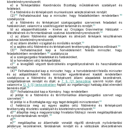
követelményrendszerét,
e)
a Térképellátási Koordinációs Bizottság működésének szabályait és
feltételeit,
f)
a földmérési és térképészeti munkarészek selejtezésének rendjét.
49
50
(2)
Felhatalmazást kap a miniszter, hogy feladatkörében rendeletben
szabályozza
a)
a földmérés és térképészet szakigazgatási szerveinek feladatait és
51
hatáskörüket, valamint a szakfelügyelet tartalmát és rendjét,
b)
az alapponthálózatok – kivéve az Országos Gravimetriai Hálózatot –
52
létesítésének és fenntartásának szakmai követelményrendszerét,
c)
az állami földmérési alaptérképek és átnézeti térképeik készítésének
szakmai követelményrendszerét,
53
d)
az állami átvételi vizsgálat és minősítés rendjét,
54
e)
a sajátos célú földmérési és térképészeti tevékenység általános előírásait.
55
(3)
Felhatalmazást kap a honvédelemért felelős miniszter, hogy
56
feladatkörében rendeletben
szabályozza
a)
a szakigazgatási feladatokat és hatásköröket,
b)
a honvédelmi célú térképellátást,
57
c)
a levegőből végzett távérzékelés engedélyezésének és használatának
rendjét.
58
(4)
Felhatalmazást kap a miniszter, hogy, a honvédelemért felelős miniszter
és az adópolitikáért felelős miniszter egyetértésével kiadott rendeletben
szabályozza a földmérési és térképészeti állami alapadatok kezelésének,
szolgáltatásának rendjét és díját, a
7. § (2) bekezdése
szerinti külön díjat,
valamint a
12. § (5) bekezdésében
foglalt, az ingatlanügyi hatóság által elrendelt
59
bemérés díját.
60
(5)
Felhatalmazást kap a Kormány, hogy rendeletben
a)
jelölje ki a földmérési és térinformatikai államigazgatási szervet vagy
61
szerveket,
62
b)
jelölje ki a Bizottságba egy-egy tagot delegáló minisztereket,
c)
határozza meg az egyes sajátos célú földmérési és térképészeti
63
tevékenység részletes szabályait és követelményrendszerét,
64
d)
állapítsa meg a magyarországi hivatalos földrajzi nevek megállapításának
65
és nyilvántartásának rendjét,
66
d)
67
e)
megállapítsa az államhatár vonalát rögzítő okmányok nyilvántartási
példányai kezelésének, tárolásának rendjét és a változások átvezetésének