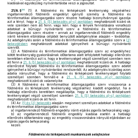
kiadásával egyidejűleg nyilvántartásba veszi a jogosultat.
34
21/A. §
(1)
A földmérési és térképészeti tevékenység végzéséhez
ingatlanrendező földmérői engedélyt igénylő személy a földmérési és
térinformatikai államigazgatási szerv részére hatósági bizonyítvánnyal igazolja
azt a tényt, hogy a
21. § (5) bekezdés
a)–c)
pontjában
meghatározott kizáró ok
vele szemben nem áll fenn, vagy kéri, hogy e tények fennállására vonatkozó
adatokat a bűnügyi nyilvántartó szerv a földmérési és térinformatikai
államigazgatási szerv részére – annak az ingatlanrendező földmérői engedély
iránti kérelem elbírálása céljából benyújtott adatigénylése alapján – továbbítsa.
Az adatigénylés során a földmérési és térinformatikai államigazgatási szerv a
(2)
bekezdésben
meghatározott adatokat igényelheti a bűnügyi nyilvántartó
szervtől.
(2)
A földmérési és térinformatikai államigazgatási szerv az engedélyhez
kötött tevékenység gyakorlásának időtartama alatt lefolytatott hatósági ellenőrzés
keretében ellenőrzi azt is, hogy a tevékenységet végző személlyel szemben nem
áll fenn a
21. § (5) bekezdés
a)–c)
pontjában
meghatározott kizáró ok. A hatósági
ellenőrzést folytató földmérési és térinformatikai államigazgatási szerv adatot
igényelhet a bűnügyi nyilvántartási rendszerből. Az adatigénylés kizárólag azon
adatra irányulhat, hogy a földmérési és térképészeti tevékenységet folytató
személlyel szemben fennáll-e a
21. § (5) bekezdés
a)–c)
pontjában
meghatározott kizáró ok valamelyike.
(3)
A földmérési és térinformatikai államigazgatási szerv visszavonja a
földmérési és térképészeti tevékenység végzéséhez kiadott engedélyt, ha a
hatósági ellenőrzés keretében megállapítja, hogy a földmérési és térképészeti
tevékenységet végző személlyel szemben
21. § (5) bekezdés
a)–c)
pontjában
meghatározott kizáró ok áll fenn.
(4)
Az
(1) és (2) bekezdés
alapján megismert személyes adatokat a földmérési
és térinformatikai államigazgatási szerv
a)
ingatlanrendező földmérői engedély iránti eljárás jogerős befejezéséig vagy
b)
az ingatlanrendező földmérői engedély kiadása esetén a hatósági
ellenőrzés időtartamára vagy az engedély visszavonására irányuló eljárásban az
eljárás jogerős befejezéséig
kezeli.
Földmérési és térképészeti munkarészek selejtezése