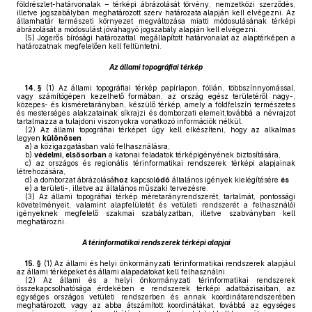
földrészlet-határvonalak – térképi ábrázolását törvény, nemzetközi szerződés,
illetve jogszabályban meghatározott szerv határozata alapján kell elvégezni. Az
államhatár természeti környezet megváltozása miatti módosulásának térképi
ábrázolását a módosulást jóváhagyó jogszabály alapján kell elvégezni.
(5)
Jogerős bírósági határozattal megállapított határvonalat az alaptérképen a
határozatnak megfelelően kell feltüntetni.
Az állami topográfiai térkép
14. §
(1)
Az állami topográfiai térkép papírlapon, fólián, többszínnyomással,
vagy számítógépen kezelhető formában, az ország egész területéről nagy-,
közepes- és kisméretarányban, készülő térkép, amely a földfelszín természetes
és mesterséges alakzatainak síkrajzi és domborzati elemeit,továbbá a névrajzot
tartalmazza a tulajdoni viszonyokra vonatkozó információk nélkül.
(2)
Az állami topográfiai térképet úgy kell elkészíteni, hogy az alkalmas
legyen
különösen
a)
a közigazgatásban való felhasználásra,
b)
védelmi, elsősorban
a katonai feladatok térképigényének biztosítására,
c)
az országos és regionális térinformatikai rendszerek térképi alapjainak
létrehozására,
d)
a domborzat ábrázolásá
hoz
kapcsol
ódó
általános igények kielégítésére
és
e)
a területi-, illetve az általános műszaki tervezésre.
(3)
Az állami topográfiai térkép méretarányrendszerét, tartalmát, pontossági
követelményeit, valamint alapfelületét és vetületi rendszerét a felhasználói
igényeknek megfelelő szakmai szabályzatban, illetve szabványban kell
meghatározni.
A térinformatikai rendszerek térképi alapjai
15. §
(1)
Az állami és helyi önkormányzati térinformatikai rendszerek alapjául
az állami térképeket és állami alapadatokat kell felhasználni.
(2)
Az állami és a helyi önkormányzati térinformatikai rendszerek
összekapcsolhatósága érdekében e rendszerek térképi adatbázisaiban, az
egységes országos vetületi rendszerben és annak koordinátarendszerében
meghatározott, vagy az abba átszámított koordinátákat, továbbá az egységes