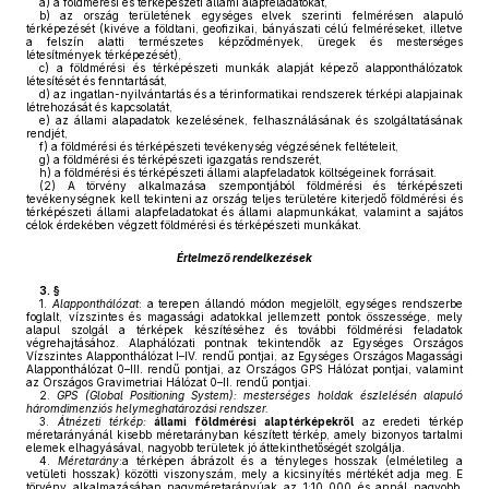
a)
a földmérési és térképészeti állami alapfeladatokat,
b)
az ország területének egységes elvek szerinti felmérésen alapuló
térképezését (kivéve a földtani, geofizikai, bányászati célú felméréseket, illetve
a felszín alatti természetes képződmények, üregek és mesterséges
létesítmények térképezését),
c)
a földmérési és térképészeti munkák alapját képező alapponthálózatok
létesítését és fenntartását,
d)
az ingatlan-nyilvántartás és a térinformatikai rendszerek térképi alapjainak
létrehozását és kapcsolatát,
e)
az állami alapadatok kezelésének, felhasználásának és szolgáltatásának
rendjét,
f)
a földmérési és térképészeti tevékenység végzésének feltételeit,
g)
a földmérési és térképészeti igazgatás rendszerét,
h)
a földmérési és térképészeti állami alapfeladatok költségeinek forrásait.
(2)
A törvény alkalmazása szempontjából földmérési és térképészeti
tevékenységnek kell tekinteni az ország teljes területére kiterjedő földmérési és
térképészeti állami alapfeladatokat és állami alapmunkákat, valamint a sajátos
célok érdekében végzett földmérési és térképészeti munkákat.
Értelmező rendelkezések
3. §
1.
Alapponthálózat
: a terepen állandó módon megjelölt, egységes rendszerbe
foglalt, vízszintes és magassági adatokkal jellemzett pontok összessége, mely
alapul szolgál a térképek készítéséhez és további földmérési feladatok
végrehajtásához. Alaphálózati pontnak tekintendők az Egységes Országos
Vízszintes Alapponthálózat I–IV. rendű pontjai, az Egységes Országos Magassági
Alapponthálózat 0–III. rendű pontjai, az Országos GPS Hálózat pontjai, valamint
az Országos Gravimetriai Hálózat 0–II. rendű pontjai.
2.
GPS (Global Positioning System): mesterséges holdak észlelésén alapuló
háromdimenziós helymeghatározási rendszer.
3.
Átnézeti térkép:
állami földmérési alaptérképekről
az eredeti térkép
méretarányánál kisebb méretarányban készített térkép, amely bizonyos tartalmi
elemek elhagyásával, nagyobb területek jó áttekinthetőségét szolgálja.
4.
Méretarány
:a térképen ábrázolt és a tényleges hosszak (elméletileg a
vetületi hosszak) közötti viszonyszám, mely a kicsinyítés mértékét adja meg. E
törvény alkalmazásában nagyméretarányúak az 1:10 000 és annál nagyobb,