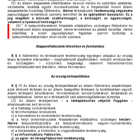
(5)
Az állami alapadatok előállításakor készült mérési és számítási adatokba,
vázlatokba, továbbá egyéb munkarészekbe és a forgalomból kivont állami
alapadatokba kizárólag földmérési,
illetve
térképészeti
tevékenység végzésére
jogosultsággal rendelkező személy tekinthet be
és igényelhet másolatot. Ez a
jog megilleti a műszaki szakhatóságot, a bíróságot, az ügyészséget,
valamint a nyomozó hatóságot is
.
11
(6)
A katasztrófavédelmi feladatok ellátásához szükséges földmérési és
térképészeti állami alapadatokat, illetve termékeket az adatok kezelője, illetve
előállítója a külön jogszabályban foglaltak szerint biztosítja a
katasztrófavédelemben részt vevők számára.
Alapponthálózatok létesítése és fenntartása
8. §
A földmérési és térképészeti tevékenység egységes alapjául az ország
teljes területére kiterjedően – meghatározott alapfelületen, vetületi rendszerben
és sűrűségben – vízszintes, magassági, valamint háromdimenziós
alapponthálózatot kell létesíteni, illetve fenntartani.
Az ország térképellátása
9. §
(1)
Az állam az ország térképellátását az állami földmérési alaptérképek,
azok átnézeti térképei és az állami topográfiai térképek (a továbbiakban együtt:
állami térképek) készítésével, fenntartásával, korszerűsítésével, tárolásával és
szolgáltatásával, illetve az e térképekről való adatszolgáltatással biztosítja.
(2)
Az állami térképeknek –
a térképkészítés céljától függően
–
alkalmasaknak kell lenniük:
a)
a hatósági nyilvántartások,
b)
térinformatikai rendszerek,
c)
a honvédelmi és rendvédelmi tevékenység,
d)
a helyi önkormányzatok feladatainak ellátásához szükséges
terület-,
illetve
településfejlesztési és településrendezési, vagyon-nyilvántartási,
információs és településirányítási tevékenység,
e)
a közlekedési, a hírközlési, a vízgazdálkodási tevékenység,
f)
az infrastruktúra-fejlesztés,
g)
az agrár- és térségfejlesztési tevékenység,