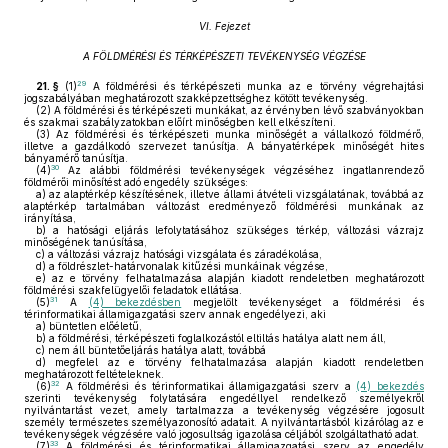
VI. Fejezet
A FÖLDMÉRÉSI ÉS TÉRKÉPÉSZETI TEVÉKENYSÉG VÉGZÉSE
29
21. §
(1)
A földmérési és térképészeti munka az e törvény végrehajtási
jogszabályában meghatározott szakképzettséghez kötött tevékenység.
(2)
A földmérési és térképészeti munkákat, az érvényben lévő szabványokban
és szakmai szabályzatokban előírt minőségben kell elkészíteni.
(3)
Az földmérési és térképészeti munka minőségét a vállalkozó földmérő,
illetve a gazdálkodó szervezet tanúsítja. A bányatérképek minőségét hites
bányamérő tanúsítja.
30
(4)
Az alábbi földmérési tevékenységek végzéséhez ingatlanrendező
földmérői minősítést adó engedély szükséges:
a)
az alaptérkép készítésének, illetve állami átvételi vizsgálatának, továbbá az
alaptérkép tartalmában változást eredményező földmérési munkának az
irányítása,
b)
a hatósági eljárás lefolytatásához szükséges térkép, változási vázrajz
minőségének tanúsítása,
c)
a változási vázrajz hatósági vizsgálata és záradékolása,
d)
a földrészlet-határvonalak kitűzési munkáinak végzése,
e)
az e törvény felhatalmazása alapján kiadott rendeletben meghatározott
földmérési szakfelügyelői feladatok ellátása.
31
(5)
A
(4) bekezdésben
megjelölt tevékenységet a földmérési és
térinformatikai államigazgatási szerv annak engedélyezi, aki
a)
büntetlen előéletű,
b)
a földmérési, térképészeti foglalkozástól eltiltás hatálya alatt nem áll,
c)
nem áll büntetőeljárás hatálya alatt, továbbá
d)
megfelel az e törvény felhatalmazása alapján kiadott rendeletben
meghatározott feltételeknek.
32
(6)
A földmérési és térinformatikai államigazgatási szerv a
(4) bekezdés
szerinti tevékenység folytatására engedéllyel rendelkező személyekről
nyilvántartást vezet, amely tartalmazza a tevékenység végzésére jogosult
személy természetes személyazonosító adatait. A nyilvántartásból kizárólag az e
tevékenységek végzésére való jogosultság igazolása céljából szolgáltatható adat.
33
(7)
A földmérési és térinformatikai államigazgatási szerv az engedély