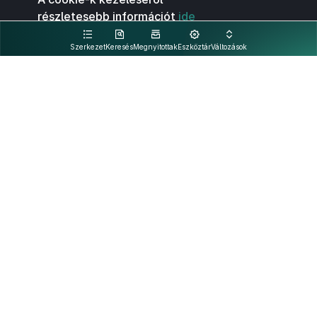
részletesebb információt
ide
kattintva olvashat.
Szerkezet
Keresés
Megnyitottak
Eszköztár
Változások
Kapcsolat
Felhasználási feltételek
PDF
Akadálymentesítési nyilatkozat
Adatkezelési tájékoztató