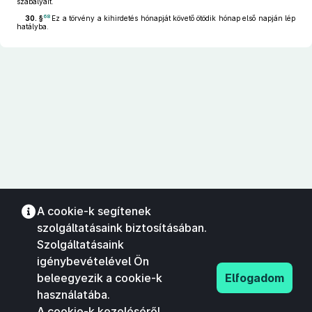
szabályait.
68
30. §
Ez a törvény a kihirdetés hónapját követő ötödik hónap első napján lép
hatályba.
A cookie-k segítenek
szolgáltatásaink biztosításában.
Szolgáltatásaink
igénybevételével Ön
beleegyezik a cookie-k
Elfogadom
használatába.
A cookie-k kezeléséről