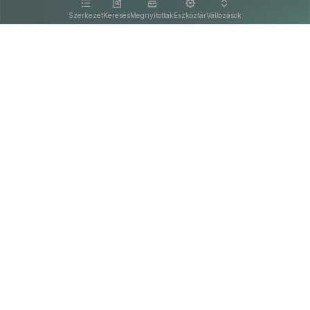
kattintva olvashat.
Szerkezet
Keresés
Megnyitottak
Eszköztár
Változások
Kapcsolat
Felhasználási feltételek
PDF
Akadálymentesítési nyilatkozat
Adatkezelési tájékoztató