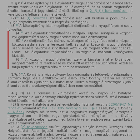
9
3. §
(1)
A közalapítvány az életjáradékot megállapító döntésében azonos elvek
szerint rendelkezik az életjáradék induló összegéről és az annak megfelelően
átváltott kárpótlási jegy címletértékéről, illetőleg a
2. § (1) bekezdésében
írt
keretből való felhasználás mértékéről.
10
(2)
Az
(1) bekezdés
szerinti döntést meg kell küldeni a jogosultnak, a
nyugdíjfolyósító szervnek és a kárpótlási hatóságnak.
11
(3)
A közalapítvány által megállapított életjáradékot a nyugdíjfolyósító szerv
folyósítja.
12
(4)
Az életjáradék folyósításának módjáról, eljárási rendjéről a központi
nyugdíjbiztosítási szerv megállapodást köt a közalapítvánnyal.
13
(5)
Az életjáradék fizetéséhez szükséges pénzügyi fedezetet a központi
költségvetésben évente tervezni kell, és azt a központi nyugdíjbiztosítási
szerv részére havonta a kincstárral kötött külön megállapodás szerint át kell
utalni. Az életjáradék folyósításának költségeit a központi költségvetés
biztosítja.
14
(6)
A központi nyugdíjbiztosítási szerv a kincstár által e törvényben
meghatározott célra rendelkezésre bocsátott összeget elkülönítetten kezeli és
tartja nyilván, azt egyéb célokra nem használhatja fel.
15
3/A. §
A Kormány a közalapítvány kuratóriumába és felügyelő bizottságába a
Kormány tagjai és államtitkárok jogállásáról szóló törvény hatálya alá tartozó
állami vezetőt is kijelölhet. A kuratóriumba, illetve a felügyelő bizottságba kijelölt
állami vezető e tevékenységéért díjazásban nem részesülhet.
4. §
(1)
Ez a törvény a kihirdetését követő 15. napon lép hatályba,
rendelkezéseit a közalapítvány bírósági nyilvántartásba vételéről szóló határozat
keltét követően kell alkalmazni.
(2)
E törvény hatálybalépésével egyidejűleg hatályát veszti a
3200/1947. ME
rendelet
, valamint az
1946. évi XXV. törvény 2. és 3. §-a
azzal, hogy e törvény
2. §-ának
hatálya alá tartozó, azt a hagyatékot (vagyontárgyat), amelyet a
magyar állam – örökös vagy igénybejelentés hiányában – e törvény
hatálybalépését követően szerez meg, külön törvény rendelkezései szerint kell a
közalapítványnak átadni.
(3)
A
(2) bekezdésben
említett jogszabályok alapján létrejött Országos Zsidó
Helyreállítási Alap jogutód nélkül szűnik meg, meglévő vagyonát a
közalapítványnak kell átadni. Levéltári őrzésre még át nem adott iratanyagát a
Magyar Országos Levéltár őrzésébe kell adni.