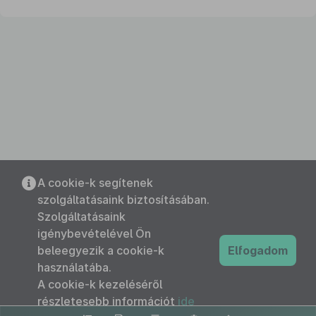
A cookie-k segítenek
szolgáltatásaink biztosításában.
Szolgáltatásaink
igénybevételével Ön
beleegyezik a cookie-k
Elfogadom
használatába.
A cookie-k kezeléséről
részletesebb információt
ide