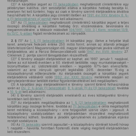
felhasználjon.
3
(2)
A kárpótlási jegyet az
(1) bekezdésben
meghatározott címletértékre egy
példányban kiállítva, zárt sorozatjellel ellátva a kárpótlási hatóság bocsátja ki,
amelyen fel kell tüntetni, hogy az csak e törvény szerinti életjáradékra átváltva
használható fel. A kárpótlási jegy címletét illetően az
1991. évi XXV. törvény 6. §-
a (1) bekezdésének
g)
pontját
nem kell alkalmazni.
4
(3)
Az
(1) bekezdésben
meghatározott címletértékű kárpótlási jegyet a teljes
összegű átváltásig a kárpótlási hatóság őrzi, elszámolására, bevonására és
megsemmisítésére, a többször módosított
104/1991. (VIII. 3.) Korm. rendelet 13/B.
és 13/C. §-aiban
foglalt rendelkezések az irányadók.
5
2. §
(1)
Az
1. § (1) bekezdésében
írt kárpótlási jegy, illetve a helyébe lépő
keret, amelynek fedezeti értéke 250 millió forint, annak az állandó jelleggel
(életvitelszerűen) Magyarországon élő, magyar állampolgárnak javára váltható át
életjáradékra, aki a Párizsi Békeszerződésről szóló
1947. évi XVIII. törvény
27.
Cikkének 2. pontja szerint támogatásban részesíthető.
6
(2)
E törvény alapján életjáradékot az kaphat, aki 1997. január 1. napjával,
illetve az ezt követő években a 60. életévét betöltötte, vagy munkaképességét –
bizonyíthatóan az üldöztetésből eredően – legalább 67%-ban elveszítette,
valamint az arra irányuló igényét legkésőbb 2015. december 15-éig a
közalapítványnál előterjesztette. Az életjáradék összegét a kárpótlási jegyek
életjáradékra váltásáról szóló
1992. évi XXXI. törvény
melléklete alapján az
igénybejelentéskor betöltött életkor figyelembevételével kell megállapítani.
(3)
A kárpótlási jegy életjáradékként e törvény szerint történő felhasználása
során az
Étv. 2. §-ának (1) bekezdését
,
8. §-ának (1) és (3) bekezdését
, továbbá
a
10. §-át
kell alkalmazni.
(4)
E törvény szerinti életjáradék emeléséről az éves költségvetési törvény
7
keretében kell dönteni.
8
(5)
Az életjáradék megállapítására az
1. § (2) bekezdésében
meghatározott
kárpótlási jegy összege terhére, továbbá az
(1) bekezdésben
e célra megállapított
keret mértékéig a közalapítvány – erre feljogosított szerve útján – jogosult. A
közalapítvány szabályzatában az életjáradékban részesítést meghatározott
feltételekhez kötheti, továbbá a járadék igénylésének és juttatásának eljárási
rendjét szabályozza.
(6)
Az
(1) bekezdés
szerinti jogosultat – a közalapítvány döntését követő hónap
1. napjától – havonta, forintban fizetendő, élete végéig megillető életjáradékban
kell részesíteni.