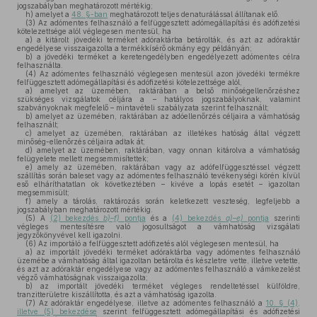
jogszabályban meghatározott mértékig;
h)
amelyet a
48. §-ban
meghatározott teljes denaturálással állítanak elő.
(3)
Az adómentes felhasználó a felfüggesztett adómegállapítási és adófizetési
kötelezettsége alól véglegesen mentesül, ha
a)
a kitárolt jövedéki terméket adóraktárba betárolták, és azt az adóraktár
engedélyese visszaigazolta a termékkísérő okmány egy példányán;
b)
a jövedéki terméket a keretengedélyben engedélyezett adómentes célra
felhasználta.
(4)
Az adómentes felhasználó véglegesen mentesül azon jövedéki termékre
felfüggesztett adómegállapítási és adófizetési kötelezettsége alól,
a)
amelyet az üzemében, raktárában a belső minőségellenőrzéshez
szükséges vizsgálatok céljára a – hatályos jogszabályoknak, valamint
szabványoknak megfelelő – mintavételi szabályzata szerint felhasznált;
b)
amelyet az üzemében, raktárában az adóellenőrzés céljaira a vámhatóság
felhasznált;
c)
amelyet az üzemében, raktárában az illetékes hatóság által végzett
minőség-ellenőrzés céljaira adtak át;
d)
amelyet az üzemében, raktárában, vagy onnan kitárolva a vámhatóság
felügyelete mellett megsemmisítettek;
e)
amely az üzemében, raktárában vagy az adófelfüggesztéssel végzett
szállítás során baleset vagy az adómentes felhasználó tevékenységi körén kívül
eső elháríthatatlan ok következtében – kivéve a lopás esetét – igazoltan
megsemmisült;
f)
amely a tárolás, raktározás során keletkezett veszteség, legfeljebb a
jogszabályban meghatározott mértékig.
(5)
A
(2) bekezdés
b)–f)
pontja
és a
(4) bekezdés
a)–e)
pontja
szerinti
végleges mentesítésre való jogosultságot a vámhatóság vizsgálati
jegyzőkönyvével kell igazolni.
(6)
Az importáló a felfüggesztett adófizetés alól véglegesen mentesül, ha
a)
az importált jövedéki terméket adóraktárba vagy adómentes felhasználó
üzemébe a vámhatóság által igazoltan betárolta és készletre vette, illetve vetette,
és azt az adóraktár engedélyese vagy az adómentes felhasználó a vámkezelést
végző vámhatóságnak visszaigazolta;
b)
az importált jövedéki terméket végleges rendeltetéssel külföldre,
tranzitterületre kiszállította, és azt a vámhatóság igazolta.
(7)
Az adóraktár engedélyese, illetve az adómentes felhasználó a
10. § (4),
illetve (5) bekezdése
szerint felfüggesztett adómegállapítási és adófizetési