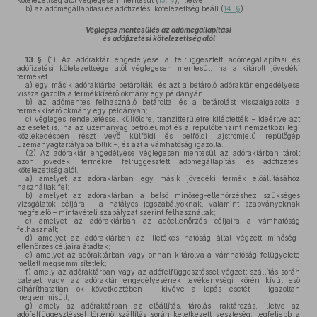
kötelezettség alól véglegesen mentesül (
13. §
), illetve
b)
az adómegállapítási és adófizetési kötelezettség beáll (
14. §
).
Végleges mentesülés az adómegállapítási
és adófizetési kötelezettség alól
13. §
(1)
Az adóraktár engedélyese a felfüggesztett adómegállapítási és
adófizetési kötelezettsége alól véglegesen mentesül, ha a kitárolt jövedéki
terméket
a)
egy másik adóraktárba betárolták, és azt a betároló adóraktár engedélyese
visszaigazolta a termékkísérő okmány egy példányán;
b)
az adómentes felhasználó betárolta, és a betárolást visszaigazolta a
termékkísérő okmány egy példányán;
c)
végleges rendeltetéssel külföldre, tranzitterületre kiléptették – ideértve azt
az esetet is, ha az üzemanyag petróleumot és a repülőbenzint nemzetközi légi
közlekedésben részt vevő külföldi és belföldi lajstromjelű repülőgép
üzemanyagtartályába töltik –, és azt a vámhatóság igazolta.
(2)
Az adóraktár engedélyese véglegesen mentesül az adóraktárban tárolt
azon jövedéki termékre felfüggesztett adómegállapítási és adófizetési
kötelezettség alól,
a)
amelyet az adóraktárban egy másik jövedéki termék előállításához
használtak fel;
b)
amelyet az adóraktárban a belső minőség-ellenőrzéshez szükséges
vizsgálatok céljára – a hatályos jogszabályoknak, valamint szabványoknak
megfelelő – mintavételi szabályzat szerint felhasználtak;
c)
amelyet az adóraktárban az adóellenőrzés céljaira a vámhatóság
felhasznált;
d)
amelyet az adóraktárban az illetékes hatóság által végzett minőség-
ellenőrzés céljaira átadtak;
e)
amelyet az adóraktárban vagy onnan kitárolva a vámhatóság felügyelete
mellett megsemmisítettek;
f)
amely az adóraktárban vagy az adófelfüggesztéssel végzett szállítás során
baleset vagy az adóraktár engedélyesének tevékenységi körén kívül eső
elháríthatatlan ok következtében – kivéve a lopás esetét – igazoltan
megsemmisült;
g)
amely az adóraktárban az előállítás, tárolás, raktározás, illetve az
adófelfüggesztéssel történő szállítás során keletkezett veszteség, legfeljebb a