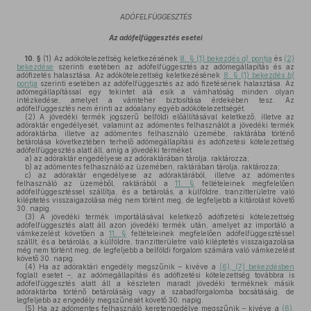
ADÓFELFÜGGESZTÉS
Az adófelfüggesztés esetei
10. §
(1)
Az adókötelezettség keletkezésének
8. § (1) bekezdés
a)
pontja
és
(2)
bekezdése
szerinti esetében az adófelfüggesztés az adómegállapítás és az
adófizetés halasztása. Az adókötelezettség keletkezésének
8. § (1) bekezdés
b)
pontja
szerinti esetében az adófelfüggesztés az adó fizetésének halasztása. Az
adómegállapítással egy tekintet alá esik a vámhatóság minden olyan
intézkedése, amelyet a vámteher biztosítása érdekében tesz. Az
adófelfüggesztés nem érinti az adóalany egyéb adókötelezettségét.
(2)
A jövedéki termék jogszerű belföldi előállításával keletkező, illetve az
adóraktár engedélyesét, valamint az adómentes felhasználót a jövedéki termék
adóraktárba, illetve az adómentes felhasználó üzemébe, raktárába történő
betárolása következtében terhelő adómegállapítási és adófizetési kötelezettség
adófelfüggesztés alatt áll, amíg a jövedéki terméket
a)
az adóraktár engedélyese az adóraktárában tárolja, raktározza;
b)
az adómentes felhasználó az üzemében, raktárában tárolja, raktározza;
c)
az adóraktár engedélyese az adóraktárából, illetve az adómentes
felhasználó az üzeméből, raktárából a
11. §
feltételeinek megfelelően
adófelfüggesztéssel szállítja, és a betárolás, a külföldre, tranzitterületre való
kiléptetés visszaigazolása még nem történt meg, de legfeljebb a kitárolást követő
30. napig.
(3)
A jövedéki termék importálásával keletkező adófizetési kötelezettség
adófelfüggesztés alatt áll azon jövedéki termék után, amelyet az importáló a
vámkezelést követően a
11. §
feltételeinek megfelelően adófelfüggesztéssel
szállít, és a betárolás, a külföldre, tranzitterületre való kiléptetés visszaigazolása
még nem történt meg, de legfeljebb a belföldi forgalom számára való vámkezelést
követő 30. napig.
(4)
Ha az adóraktári engedély megszűnik – kivéve a
(6), (7) bekezdésben
foglalt esetet –, az adómegállapítási és adófizetési kötelezettség továbbra is
adófelfüggesztés alatt áll a készleten maradt jövedéki terméknek másik
adóraktárba történő betárolásáig vagy a szabadforgalomba bocsátásáig, de
legfeljebb az engedély megszűnését követő 30. napig.
(5)
Ha az adómentes felhasználó keretengedélye megszűnik – kivéve a
(6),