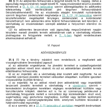
30. §
(1)
Az adómentes felhasználó a tárgyhót követő hó 15. napjáig, illetve a
jogosultság megszűnésének napját követő 15. napig elszámolást készít a jövedéki
terméknek a
13. § (3), (4) bekezdése
szerint adómegállapítási és adófizetési
kötelezettség alóli mentesüléssel járó tárgyhavi felhasználásáról
(készletcsökkenéséről). Ha az elszámolás alapján kimutatott nyilvántartás
szerinti tárgyhavi zárókészletet meghaladja a
33. § (3), (4) bekezdése
szerint
készletfelvétellel megállapított tényleges zárókészletet, a különbözetet
(készlethiányt) nem adómentes célra történő felhasználásnak kell tekinteni. A
vámhatóság az elszámolásban szereplő adatokat a helyszínen ellenőrzi és
igazolja.
(2)
Az adómentes beszerzésre való jogosultság megszűnésének napján
készleten maradt jövedéki termék adóraktárnak csak a vámhatóság előzetes
jóváhagyása és felügyelete mellett, a
11. §-ban
foglalt rendelkezések
alkalmazásával adható át.
VI. Fejezet
ADÓVISSZAIGÉNYLÉS
31. §
(1)
Ha e törvény másként nem rendelkezik, a megfizetett adó
visszaigénylésére (levonására) jogosult
a)
az adóraktár engedélyese, ha jövedéki terméket a szabadforgalomból
igazoltan adóval növelt áron vásárolt, és azt az adóraktárban jövedéki termék
előállításához felhasználta;
b)
az az importáló, aki a vámhatóság által kivetett adót megfizette, ha az
importból származó jövedéki terméket változatlan állapotban, külföldre igazoltan
visszaszállítja (külföldi tértiáru);
c)
az exportáló, ha az adóval növelt áron adóraktárból vagy importálótól
beszerzett jövedéki termékét a vámhatóság – a
vámtörvény
szerinti –
kereskedelmi áruforgalom keretében végleges rendeltetéssel külföldre vagy
tranzitterületre kilépteti, ideértve azt is, ha az üzemanyag petróleumot a
vámhatóság felügyelete mellett a nemzetközi légi közlekedésben részt vevő,
sugárhajtású vagy gázturbina meghajtású, külföldi vagy belföldi lajstromjelű
olyan repülőgép üzemanyagtartályába töltik, amelynek külföldre távozását a
határvámhivatal regisztrálja;
d)
az a személy, aki a
37. § (1) bekezdés
a)
pontjában
megjelölt ásványolajat,