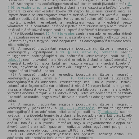
bekövetkezett, de az erről szóló igazolás a vámhatóságtól nem érkezett meg.
(3)
Amennyiben az adófelfüggesztéssel szállított importált jövedéki termék
13.
§ (6) bekezdés
a)
pontja
szerinti betárolásának az igazolása a belföldi forgalom
számára történő vámkezelést követő 30 napon belül nem történik meg, az
importálónak a belföldi forgalom számára történő vámkezelést követő 31. napon
beáll az adófizetési kötelezettsége. Ha az árutovábbítási eljárásban vámkezelt
importált jövedéki terméknek a rendeltetési vagy a kiléptetést végző
vámhivatalnál a bemutatási határidő lejártáig nem történik meg a bemutatása, a
határidő lejártát követő napon beáll az importáló adófizetési kötelezettsége.
(4)
A jövedéki termék
30. § (1) bekezdés
szerint nem adómentes célra történő
felhasználása esetén az adómentes felhasználónak a megállapított különbözetre
(készlethiányra) a tárgyhó utolsó napján beáll az adómegállapítási és adófizetési
kötelezettsége.
(5)
A megszűnt adóraktári engedély jogosultjának, illetve a megszűnt
keretengedély jogosultjának a
10. § (4), illetve (5) bekezdése
szerint
felfüggesztett adómegállapítási és adófizetési kötelezettsége beáll az
(1)
bekezdés
szerint, továbbá, ha a jövedéki termék betárolását a fogadó adóraktár a
kitárolást követő 30 napon belül nem igazolja vissza, a kitárolást követő 31.
napon, egyébként pedig az adóraktári engedély, illetve a keretengedély
megszűnését követő 31. napon.
(6)
A megszűnt adóraktári engedély jogosultjának, illetve a megszűnt
keretengedély jogosultjának a
10. § (6) bekezdése
szerint felfüggesztett
adómegállapítási és adófizetési kötelezettsége beáll, ha a jövedéki termék
betárolását a fogadó adóraktár a kitárolást követő 30 napon belül nem igazolja
vissza, a kitárolást követő 31. napon, valamint a kitárolás napján, ha a jövedéki
terméket anélkül tárolják ki az adóraktárból, illetve az adómentes felhasználó
üzeméből, raktárából, hogy a vevő, illetve a hitelező az adót igazoltan megfizette
volna.
(7)
A megszűnt adóraktári engedély jogosultjának, illetve a megszűnt
keretengedély jogosultjának a
10. § (7) bekezdése
szerint felfüggesztett
adómegállapítási és adófizetési kötelezettsége beáll az
(1) bekezdés
szerint,
továbbá, ha a jövedéki termék betárolását a fogadó adóraktár a kitárolást követő
30 napon belül nem igazolja vissza, a kitárolást követő 31. napon, illetve, ha
anélkül tárolják ki a jövedéki terméket, hogy a vagyonfelosztás alapján azt
átvevő személy az adót igazoltan megfizette volna, egyébként pedig, ha a
végelszámolás kezdő időpontjától számított 180 nap letelt.
(8)
Az adóraktár engedélyesének felfüggesztett adómegállapítási és
adófizetési kötelezettsége beáll arra a jövedéki termékre,