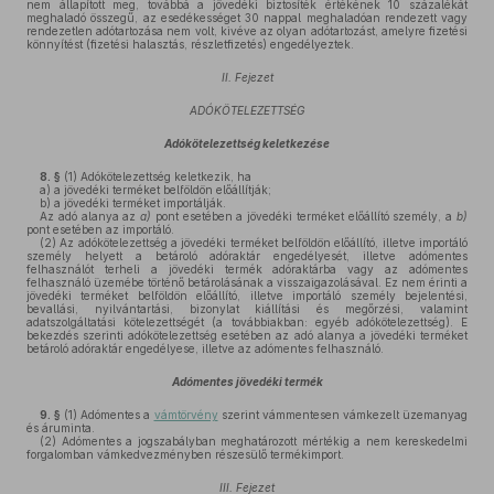
nem állapított meg, továbbá a jövedéki biztosíték értékének 10 százalékát
meghaladó összegű, az esedékességet 30 nappal meghaladóan rendezett vagy
rendezetlen adótartozása nem volt, kivéve az olyan adótartozást, amelyre fizetési
könnyítést (fizetési halasztás, részletfizetés) engedélyeztek.
II. Fejezet
ADÓKÖTELEZETTSÉG
Adókötelezettség keletkezése
8. §
(1)
Adókötelezettség keletkezik, ha
a)
a jövedéki terméket belföldön előállítják;
b)
a jövedéki terméket importálják.
Az adó alanya az
a)
pont esetében a jövedéki terméket előállító személy, a
b)
pont esetében az importáló.
(2)
Az adókötelezettség a jövedéki terméket belföldön előállító, illetve importáló
személy helyett a betároló adóraktár engedélyesét, illetve adómentes
felhasználót terheli a jövedéki termék adóraktárba vagy az adómentes
felhasználó üzemébe történő betárolásának a visszaigazolásával. Ez nem érinti a
jövedéki terméket belföldön előállító, illetve importáló személy bejelentési,
bevallási, nyilvántartási, bizonylat kiállítási és megőrzési, valamint
adatszolgáltatási kötelezettségét (a továbbiakban: egyéb adókötelezettség). E
bekezdés szerinti adókötelezettség esetében az adó alanya a jövedéki terméket
betároló adóraktár engedélyese, illetve az adómentes felhasználó.
Adómentes jövedéki termék
9. §
(1)
Adómentes a
vámtörvény
szerint vámmentesen vámkezelt üzemanyag
és áruminta.
(2)
Adómentes a jogszabályban meghatározott mértékig a nem kereskedelmi
forgalomban vámkedvezményben részesülő termékimport.
III. Fejezet