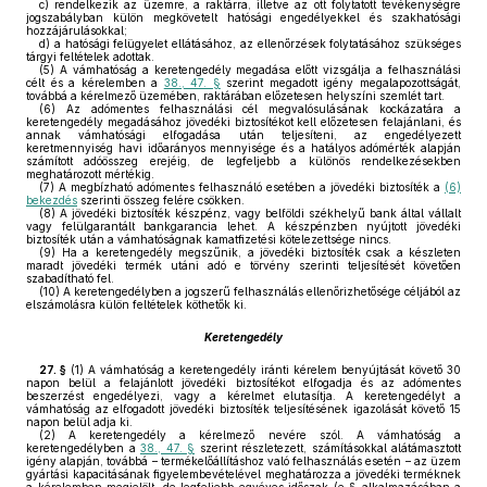
c)
rendelkezik az üzemre, a raktárra, illetve az ott folytatott tevékenységre
jogszabályban külön megkövetelt hatósági engedélyekkel és szakhatósági
hozzájárulásokkal;
d)
a hatósági felügyelet ellátásához, az ellenőrzések folytatásához szükséges
tárgyi feltételek adottak.
(5)
A vámhatóság a keretengedély megadása előtt vizsgálja a felhasználási
célt és a kérelemben a
38., 47. §
szerint megadott igény megalapozottságát,
továbbá a kérelmező üzemében, raktárában előzetesen helyszíni szemlét tart.
(6)
Az adómentes felhasználási cél megvalósulásának kockázatára a
keretengedély megadásához jövedéki biztosítékot kell előzetesen felajánlani, és
annak vámhatósági elfogadása után teljesíteni, az engedélyezett
keretmennyiség havi időarányos mennyisége és a hatályos adómérték alapján
számított adóösszeg erejéig, de legfeljebb a különös rendelkezésekben
meghatározott mértékig.
(7)
A megbízható adómentes felhasználó esetében a jövedéki biztosíték a
(6)
bekezdés
szerinti összeg felére csökken.
(8)
A jövedéki biztosíték készpénz, vagy belföldi székhelyű bank által vállalt
vagy felülgarantált bankgarancia lehet. A készpénzben nyújtott jövedéki
biztosíték után a vámhatóságnak kamatfizetési kötelezettsége nincs.
(9)
Ha a keretengedély megszűnik, a jövedéki biztosíték csak a készleten
maradt jövedéki termék utáni adó e törvény szerinti teljesítését követően
szabadítható fel.
(10)
A keretengedélyben a jogszerű felhasználás ellenőrizhetősége céljából az
elszámolásra külön feltételek köthetők ki.
Keretengedély
27. §
(1)
A vámhatóság a keretengedély iránti kérelem benyújtását követő 30
napon belül a felajánlott jövedéki biztosítékot elfogadja és az adómentes
beszerzést engedélyezi, vagy a kérelmet elutasítja. A keretengedélyt a
vámhatóság az elfogadott jövedéki biztosíték teljesítésének igazolását követő 15
napon belül adja ki.
(2)
A keretengedély a kérelmező nevére szól. A vámhatóság a
keretengedélyben a
38., 47. §
szerint részletezett, számításokkal alátámasztott
igény alapján, továbbá – termékelőállításhoz való felhasználás esetén – az üzem
gyártási kapacitásának figyelembevételével meghatározza a jövedéki terméknek