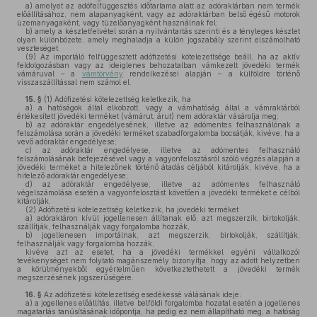
a)
amelyet az adófelfüggesztés időtartama alatt az adóraktárban nem termék
előállításához, nem alapanyagként, vagy az adóraktárban belső égésű motorok
üzemanyagaként, vagy tüzelőanyagként használnak fel;
b)
amely a készletfelvétel során a nyilvántartás szerinti és a tényleges készlet
olyan különbözete, amely meghaladja a külön jogszabály szerint elszámolható
veszteséget.
(9)
Az importáló felfüggesztett adófizetési kötelezettsége beáll, ha az aktív
feldolgozásban vagy az ideiglenes behozatalban vámkezelt jövedéki termék
vámáruval – a
vámtörvény
rendelkezései alapján – a külföldre történő
visszaszállítással nem számol el.
15. §
(1)
Adófizetési kötelezettség keletkezik, ha
a)
a hatóságok által elkobzott, vagy a vámhatóság által a vámraktárból
értékesített jövedéki terméket (vámárut, árut) nem adóraktár vásárolja meg;
b)
az adóraktár engedélyesének, illetve az adómentes felhasználónak a
felszámolása során a jövedéki terméket szabadforgalomba bocsátják, kivéve, ha a
vevő adóraktár engedélyese;
c)
az adóraktár engedélyese, illetve az adómentes felhasználó
felszámolásának befejezésével vagy a vagyonfelosztásról szóló végzés alapján a
jövedéki terméket a hitelezőnek történő átadás céljából kitárolják, kivéve, ha a
hitelező adóraktár engedélyese;
d)
az adóraktár engedélyese, illetve az adómentes felhasználó
végelszámolása esetén a vagyonfelosztást követően a jövedéki terméket e célból
kitárolják.
(2)
Adófizetési kötelezettség keletkezik, ha jövedéki terméket
a)
adóraktáron kívül jogellenesen állítanak elő, azt megszerzik, birtokolják,
szállítják, felhasználják vagy forgalomba hozzák,
b)
jogellenesen importálnak, azt megszerzik, birtokolják, szállítják,
felhasználják vagy forgalomba hozzák,
kivéve azt az esetet, ha a jövedéki termékkel egyéni vállalkozói
tevékenységet nem folytató magánszemély bizonyítja, hogy az adott helyzetben
a körülményekből egyértelműen következtethetett a jövedéki termék
megszerzésének jogszerűségére.
16. §
Az adófizetési kötelezettség esedékessé válásának ideje:
a)
a jogellenes előállítás, illetve belföldi forgalomba hozatal esetén a jogellenes
magatartás tanúsításának időpontja, ha pedig ez nem állapítható meg, a hatóság