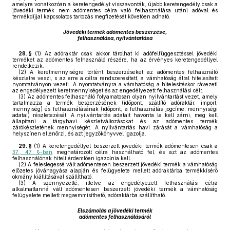
amelyre vonatkozóan a keretengedélyt visszavonták, újabb keretengedély csak a
jövedéki termék nem adómentes célra való felhasználása utáni adóval és
termékdíjjal kapcsolatos tartozás megfizetését követően adható.
Jövedéki termék adómentes beszerzése,
felhasználása, nyilvántartása
28. §
(1)
Az adóraktár csak akkor tárolhat ki adófelfüggesztéssel jövedéki
terméket az adómentes felhasználó részére, ha az érvényes keretengedéllyel
rendelkezik.
(2)
A keretmennyiségre történt beszerzéseket az adómentes felhasználó
készletre veszi, s az erre a célra rendszeresített, a vámhatóság által hitelesített
nyomtatványon vezeti. A nyomtatványra a vámhatóság a hitelesítéskor rávezeti
az engedélyezett keretmennyiséget és az engedélyezett felhasználási célt.
(3)
Az adómentes felhasználó folyamatosan olyan nyilvántartást vezet, amely
tartalmazza a termék beszerzésének (időpont, szállító adóraktár, import,
mennyiség) és felhasználásának (időpont, a felhasználás jogcíme, mennyiségi
adatai) részletezését. A nyilvántartás adatait havonta le kell zárni, meg kell
állapítani a tárgyhavi készletváltozásokat és az adómentes termék
zárókészletének mennyiségét. A nyilvántartás havi zárását a vámhatóság a
helyszínen ellenőrzi, és azt jegyzőkönyvvel igazolja.
29. §
(1)
A keretengedéllyel beszerzett jövedéki termék adómentesen csak a
37., 47. §-ban
meghatározott célra használható fel, és azt az adómentes
felhasználónak hitelt érdemlően igazolnia kell.
(2)
A feleslegessé vált adómentesen beszerzett jövedéki termék a vámhatóság
előzetes jóváhagyása alapján és felügyelete mellett adóraktárba termékkísérő
okmány kiállításával szállítható.
(3)
A szennyezetté, illetve az engedélyezett felhasználási célra
alkalmatlanná vált adómentesen beszerzett jövedéki termék a vámhatóság
felügyelete mellett megsemmisíthető, adóraktárba szállítható.
Elszámolás a jövedéki termék
adómentes felhasználásáról