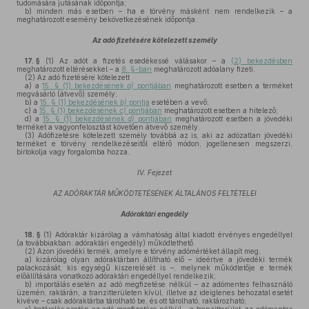
tudomására jutásának időpontja;
b)
minden más esetben – ha e törvény másként nem rendelkezik – a
meghatározott esemény bekövetkezésének időpontja.
Az adó fizetésére kötelezett személy
17. §
(1)
Az adót a fizetés esedékessé válásakor – a
(2) bekezdésben
meghatározott eltérésekkel – a
8. §-ban
meghatározott adóalany fizeti.
(2)
Az adó fizetésére kötelezett
a)
a
15. § (1) bekezdésének
a)
pontjában
meghatározott esetben a terméket
megvásárló (átvevő) személy;
b)
a
15. § (1) bekezdésének
b)
pontja
esetében a vevő;
c)
a
15. § (1) bekezdésének
c)
pontjában
meghatározott esetben a hitelező;
d)
a
15. § (1) bekezdésének
d)
pontjában
meghatározott esetben a jövedéki
terméket a vagyonfelosztást követően átvevő személy.
(3)
Adófizetésre kötelezett személy továbbá az is, aki az adózatlan jövedéki
terméket e törvény rendelkezéseitől eltérő módon, jogellenesen megszerzi,
birtokolja vagy forgalomba hozza.
IV. Fejezet
AZ ADÓRAKTÁR MŰKÖDTETÉSÉNEK ÁLTALÁNOS FELTÉTELEI
Adóraktári engedély
18. §
(1)
Adóraktár kizárólag a vámhatóság által kiadott érvényes engedéllyel
(a továbbiakban: adóraktári engedély) működtethető.
(2)
Azon jövedéki termék, amelyre e törvény adómértéket állapít meg,
a)
kizárólag olyan adóraktárban állítható elő – ideértve a jövedéki termék
palackozását, kis egységű kiszerelését is –, melynek működtetője e termék
előállítására vonatkozó adóraktári engedéllyel rendelkezik;
b)
importálás esetén az adó megfizetése nélkül – az adómentes felhasználó
üzemén, raktárán, a tranzitterületen kívül, illetve az ideiglenes behozatal esetét
kivéve – csak adóraktárba tárolható be, és ott tárolható, raktározható;