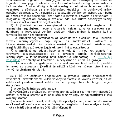
vámtarifaszám legalább 6 számjegyű, illetve az ásványolaj termékeknél
legalább 8 számjegyű bontásában – külön-külön termékmérleg nyilvántartást is
kell vezetni. A vámhatóság a termékmérleg ennél mélyebb termékbontású
vezetését is előírhatja az ellenőrizhetőség érdekében. A dohánygyártmány
esetében cigaretta, szivar, szivarka és fogyasztási dohány bontásban, ezen belül
az azonos fajlagos adómérték (ezer darab cigarettára, szivarra és szivarkára, 1
kilogramm fogyasztási dohányra számított adó) alá tartozó dohánygyártmány
termékekre kell a termékmérleget vezetni.
(5)
A jövedéki termék mennyiségét az adó alapjaként meghatározott
mennyiségi egységben, illetve a cigaretta, szivar, szivarka esetében ezer
darabban, a fogyasztási dohány esetében kilogrammban kimutatva kell a
termékmérlegben szerepeltetni.
(6)
A termékmérleg tartalmazza az adóraktárban előállított, tárolt jövedéki
termék mennyiségének napi nyitó- és zárókészletét, valamint a
készletnövekedéseket és -csökkenéseket, az adófizetési kötelezettség
megállapításához szükséges jogcímek szerinti részletezettségben.
(7)
A termékmérleg adatait havonta le kell zárni, meg kell állapítani a
tárgyhavi készletváltozásokat és a jövedéki termék zárókészletének
mennyiségét. A termékmérleg havi zárását a vámhatóság – a
32. § (3)
bekezdése
szerinti eljárás keretében – a helyszínen ellenőrzi és igazolja.
(8)
Az adóraktár engedélyese az adóraktárában tárolt adózott jövedéki
terméket az adózatlan jövedéki terméktől elkülönítve köteles tárolni és a
nyilvántartásaiban kimutatni.
25. §
(1)
Az adóraktár engedélyese a jövedéki termék értékesítéséről
vevőnként (címzettenként) külön vevőnyilvántartást is köteles vezetni, és az
értékesített jövedéki termék értékét és mennyiségét havonta, tárgyhó végén
összesíteni.
(2)
A vevőnyilvántartás tartalmazza
a)
vevőnként az értékesített terméket, annak számla szerinti mennyiségét és
értékét, a számla számát, a termékkísérő okmány vagy az egyszerűsített kísérő
okmány számát,
b)
a vevő (címzett) nevét, székhelye (telephelye) címét, adóazonosító számát
és – kereskedő vevő esetén – az e törvényben meghatározott engedélye számát,
c)
a vásárlás és a teljesítés (kitárolás) időpontját.
V. Fejezet