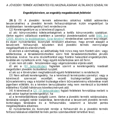
A JÖVEDÉKI TERMÉK ADÓMENTES FELHASZNÁLÁSÁNAK ÁLTALÁNOS SZABÁLYAI
Engedélykérelem, az engedély megadásának feltételei
26. §
(1)
A jövedéki termék adómentes célokhoz kötődő adómentes
beszerzéséhez a jövedéki termék felhasználójának külön engedéllyel (a
továbbiakban: keretengedély) kell rendelkeznie.
(2)
Keretengedélyre az a kérelmező jogosult,
a)
aki könyvvezetési kötelezettségének a kettős könyvvezetés szabályai,
illetve egyéni vállalkozó esetében a személyi jövedelemadóról szóló
1995. évi
CXVII. törvény (a továbbiakban: Szja-törvény)
rendelkezései szerint tesz eleget,
és olyan nyilvántartási, bizonylati rendszert alkalmaz, hogy annak alapján a
beszerzett, felhasznált, készleten lévő jövedéki termék mennyisége
megállapítható és ellenőrizhető;
b)
akinek a vámhatóság, az adóhatóság felé nincs meg nem fizetett vám- vagy
adótartozása, a társadalombiztosítási szerv felé társadalombiztosítási járulék
tartozása, kivéve, ha arra részletfizetést vagy fizetési halasztást engedélyeztek,
továbbá aki nyilatkozik arról, hogy egyéb köztartozása sem áll fenn;
c)
aki nem áll csőd-, felszámolási vagy végelszámolási eljárás alatt;
d)
aki a
(6) bekezdésben
foglaltak szerint a keretengedély kiadását
megelőzően jövedéki biztosítékot nyújtott;
e)
aki az e törvényben meghatározott egyéb feltételekkel is rendelkezik.
(3)
Nem adható keretengedély, ha a kérelmező természetes személyt, vagy a
kérelmező szervezet vezetőjét, vezető tisztségviselőjét gazdasági
bűncselekmény vagy a közélet tisztasága elleni bűncselekmény elkövetése miatt
jogerősen elítélték, és a kérelem benyújtásakor még nem mentesült a büntetett
előélethez fűződő hátrányos következmények alól.
(4)
A kérelmező a
(2), (3) bekezdésben
foglalt feltételek fennállása mellett is
csak akkor kaphat keretengedélyt, ha
a)
a termékelőállításra szolgáló üzem, illetve a jövedéki termék raktározására,
tárolására szolgáló raktár kialakítása, berendezése a beszerzett jövedéki termék
biztonságos tárolására és a felhasználás, valamint a készlet pontos
megállapítására alkalmas;
b)
nyilvántartási és bizonylati rendje a felhasznált és a jövedéki termék
felhasználásával előállított termék pontos számbavételét lehetővé teszi;