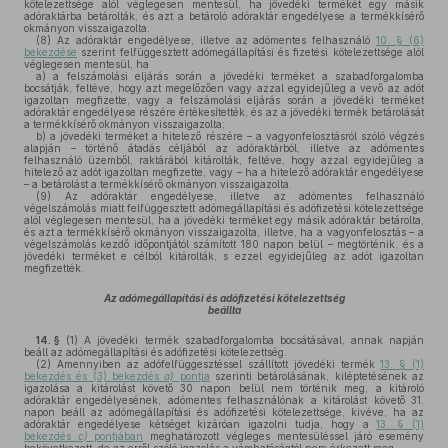
kötelezettsége alól véglegesen mentesül, ha jövedéki termékét egy másik
adóraktárba betárolták, és azt a betároló adóraktár engedélyese a termékkísérő
okmányon visszaigazolta.
(8)
Az adóraktár engedélyese, illetve az adómentes felhasználó
10. § (6)
bekezdése
szerint felfüggesztett adómegállapítási és fizetési kötelezettsége alól
véglegesen mentesül, ha
a)
a felszámolási eljárás során a jövedéki terméket a szabadforgalomba
bocsátják, feltéve, hogy azt megelőzően vagy azzal egyidejűleg a vevő az adót
igazoltan megfizette, vagy a felszámolási eljárás során a jövedéki terméket
adóraktár engedélyese részére értékesítették, és az a jövedéki termék betárolását
a termékkísérő okmányon visszaigazolta;
b)
a jövedéki terméket a hitelező részére – a vagyonfelosztásról szóló végzés
alapján – történő átadás céljából az adóraktárból, illetve az adómentes
felhasználó üzemből, raktárából kitárolták, feltéve, hogy azzal egyidejűleg a
hitelező az adót igazoltan megfizette, vagy – ha a hitelező adóraktár engedélyese
– a betárolást a termékkísérő okmányon visszaigazolta.
(9)
Az adóraktár engedélyese, illetve az adómentes felhasználó
végelszámolás miatt felfüggesztett adómegállapítási és adófizetési kötelezettsége
alól véglegesen mentesül, ha a jövedéki terméket egy másik adóraktár betárolta,
és azt a termékkísérő okmányon visszaigazolta, illetve, ha a vagyonfelosztás – a
végelszámolás kezdő időpontjától számított 180 napon belül – megtörténik, és a
jövedéki terméket e célból kitárolták, s ezzel egyidejűleg az adót igazoltan
megfizették.
Az adómegállapítási és adófizetési kötelezettség
beállta
14. §
(1)
A jövedéki termék szabadforgalomba bocsátásával, annak napján
beáll az adómegállapítási és adófizetési kötelezettség.
(2)
Amennyiben az adófelfüggesztéssel szállított jövedéki termék
13. § (1)
bekezdés és (3) bekezdés
a)
pontja
szerinti betárolásának, kiléptetésének az
igazolása a kitárolást követő 30 napon belül nem történik meg, a kitároló
adóraktár engedélyesének, adómentes felhasználónak a kitárolást követő 31.
napon beáll az adómegállapítási és adófizetési kötelezettsége, kivéve, ha az
adóraktár engedélyese kétséget kizáróan igazolni tudja, hogy a
13. § (1)
bekezdés
c)
pontjában
meghatározott végleges mentesüléssel járó esemény