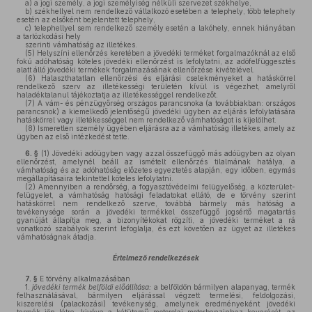
a)
a jogi személy, a jogi személyiség nélküli szervezet székhelye,
b)
székhellyel nem rendelkező vállalkozó esetében a telephely, több telephely
esetén az elsőként bejelentett telephely,
c)
telephellyel sem rendelkező személy esetén a lakóhely, ennek hiányában
a tartózkodási hely
szerinti vámhatóság az illetékes.
(5)
Helyszíni ellenőrzés keretében a jövedéki terméket forgalmazóknál az első
fokú adóhatóság köteles jövedéki ellenőrzést is lefolytatni, az adófelfüggesztés
alatt álló jövedéki termékek forgalmazásának ellenőrzése kivételével.
(6)
Halaszthatatlan ellenőrzési és eljárási cselekményeket a hatáskörrel
rendelkező szerv az illetékességi területén kívül is végezhet, amelyről
haladéktalanul tájékoztatja az illetékességgel rendelkezőt.
(7)
A vám- és pénzügyőrség országos parancsnoka (a továbbiakban: országos
parancsnok) a kiemelkedő jelentőségű jövedéki ügyben az eljárás lefolytatására
hatáskörrel vagy illetékességgel nem rendelkező vámhatóságot is kijelölhet.
(8)
Ismeretlen személy ügyében eljárásra az a vámhatóság illetékes, amely az
ügyben az első intézkedést tette.
6. §
(1)
Jövedéki adóügyben vagy azzal összefüggő más adóügyben az olyan
ellenőrzést, amelynél beáll az ismételt ellenőrzés tilalmának hatálya, a
vámhatóság és az adóhatóság előzetes egyeztetés alapján, egy időben, egymás
megállapításaira tekintettel köteles lefolytatni.
(2)
Amennyiben a rendőrség, a fogyasztóvédelmi felügyelőség, a közterület-
felügyelet, a vámhatóság hatósági feladatokat ellátó, de e törvény szerint
hatáskörrel nem rendelkező szerve, továbbá bármely más hatóság a
tevékenysége során a jövedéki termékkel összefüggő jogsértő magatartás
gyanúját állapítja meg, a bizonyítékokat rögzíti, a jövedéki terméket a rá
vonatkozó szabályok szerint lefoglalja, és ezt követően az ügyet az illetékes
vámhatóságnak átadja.
Értelmező rendelkezések
7. §
E törvény alkalmazásában
1.
jövedéki termék belföldi előállítása:
a belföldön bármilyen alapanyag, termék
felhasználásával, bármilyen eljárással végzett termelési, feldolgozási,
kiszerelési (palackozási) tevékenység, amelynek eredményeként jövedéki