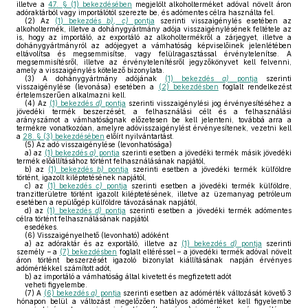
illetve a
47. § (1) bekezdésében
megjelölt alkoholterméket adóval növelt áron
adóraktárból vagy importálótól szerezte be, és adómentes célra használta fel.
(2)
Az
(1) bekezdés
b),
c)
pontja
szerinti visszaigénylés esetében az
alkoholtermék, illetve a dohánygyártmány adója visszaigénylésének feltétele az
is, hogy az importáló, az exportáló az alkoholtermékről a zárjegyet, illetve a
dohánygyártmányról az adójegyet a vámhatóság képviselőinek jelenlétében
eltávolítsa és megsemmisítse, vagy felülragasztással érvénytelenítse. A
megsemmisítésről, illetve az érvénytelenítésről jegyzőkönyvet kell felvenni,
amely a visszaigénylés kötelező bizonylata.
(3)
A dohánygyártmány adójának
(1) bekezdés
a)
pontja
szerinti
visszaigénylése (levonása) esetében a
(2) bekezdésben
foglalt rendelkezést
értelemszerűen alkalmazni kell.
(4)
Az
(1) bekezdés
d)
pontja
szerinti visszaigénylési jog érvényesítéséhez a
jövedéki termék beszerzését, a felhasználási célt és a felhasználási
arányszámot a vámhatóságnak előzetesen be kell jelenteni, továbbá arra a
termékre vonatkozóan, amelyre adóvisszaigénylést érvényesítenek, vezetni kell
a
28. § (3) bekezdésében
előírt nyilvántartást.
(5)
Az adó visszaigénylése (levonhatósága)
a)
az
(1) bekezdés
a)
pontja
szerinti esetben a jövedéki termék másik jövedéki
termék előállításához történt felhasználásának napjától,
b)
az
(1) bekezdés
b)
pontja
szerinti esetben a jövedéki termék külföldre
történt, igazolt kiléptetésének napjától,
c)
az
(1) bekezdés
c)
pontja
szerinti esetben a jövedéki termék külföldre,
tranzitterületre történt igazolt kiléptetésének, illetve az üzemanyag petróleum
esetében a repülőgép külföldre távozásának napjától,
d)
az
(1) bekezdés
d)
pontja
szerinti esetben a jövedéki termék adómentes
célra történt felhasználásának napjától
esedékes.
(6)
Visszaigényelhető (levonható) adóként
a)
az adóraktár és az exportáló, illetve az
(1) bekezdés
d)
pontja
szerinti
személy – a
(7) bekezdésben
foglalt eltéréssel – a jövedéki termék adóval növelt
áron történt beszerzését igazoló bizonylat kiállításának napján érvényes
adómértékkel számított adót,
b)
az importáló a vámhatóság által kivetett és megfizetett adót
veheti figyelembe.
(7)
A
(6) bekezdés
a)
pontja
szerinti esetben az adómérték változását követő 3
hónapon belül a változást megelőzően hatályos adómértéket kell figyelembe