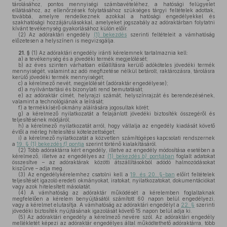
tárolásához, pontos mennyiségi számbavételéhez, a hatósági felügyelet
ellátásához, az ellenőrzések folytatásához szükséges tárgyi feltételek adottak,
továbbá, amelyre rendelkeznek azokkal a hatósági engedélyekkel és
szakhatósági hozzájárulásokkal, amelyeket jogszabály az adóraktárban folytatni
kívánt tevékenység gyakorlásához külön előír.
(2)
Az adóraktári engedély
(1) bekezdés
szerinti feltételeit a vámhatóság
előzetesen a helyszínen is megvizsgálja.
21. §
(1)
Az adóraktári engedély iránti kérelemnek tartalmaznia kell:
a)
a tevékenység és a jövedéki termék megjelölését;
b)
az éves szinten várhatóan előállításra kerülő adóköteles jövedéki termék
mennyiségét, valamint az adó megfizetése nélkül betárolt, raktározásra, tárolásra
kerülő jövedéki termék mennyiségét;
c)
a kérelmező nevét, megjelölését (adóraktár engedélyese);
d)
a nyilvántartási és bizonylati rend bemutatását;
e)
az adóraktár címét, helyrajzi számát, helyszínrajzát és berendezésének,
valamint a technológiának a leírását;
f)
a termékkísérő okmány aláírására jogosultak körét;
g)
a kérelmező nyilatkozatát a felajánlott jövedéki biztosíték összegéről és
teljesítésének módjáról;
h)
a kérelmező nyilatkozatát arról, hogy vállalja az engedély kiadását követő
évtől a mérleg hitelesítési kötelezettséget;
i)
a kérelmező nyilatkozatát a közvetlen számítógépes kapcsolati rendszernek
a
19. § (1) bekezdés
f)
pontja
szerint történő kialakításáról.
(2)
Több adóraktárra kért engedély, illetve az engedély módosítása esetében a
kérelmező, illetve az engedélyes az
(1) bekezdés
b)
pontjában
foglalt adatokat
összesítve – az adóraktárak közötti átszállításokból adódó halmozódásokat
kiszűrve – adja meg.
(3)
Az engedélykérelemhez csatolni kell a
19. és 20. §-ban
előírt feltételek
teljesítését igazoló eredeti okmányokat, iratokat, nyilatkozatokat, dokumentációkat
vagy azok hitelesített másolatát.
(4)
A vámhatóság az adóraktár működését a kérelemben foglaltaknak
megfelelően a kérelem benyújtásától számított 60 napon belül engedélyezi,
vagy a kérelmet elutasítja. A vámhatóság az adóraktári engedélyt a
22. §
szerinti
jövedéki biztosíték nyújtásának igazolását követő 15 napon belül adja ki.
(5)
Az adóraktári engedély a kérelmező nevére szól. Az adóraktári engedély
mellékletét képezi az adóraktár engedélyes által működtethető adóraktárra, több