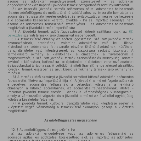
azonos az adóraktár engedélyesének személyével – az adóraktár
engedélyesének az importált jövedéki termék befogadásáról adott nyilatkozatát.
(3)
Az importált jövedéki termék adómentes célra, adómentes felhasználó
részére adófelfüggesztés mellett történő szállításához az importáló bemutatja az
adómentes felhasználó keretengedélyét és nyilatkozatát a még rendelkezésére
álló adómentes beszerzési keretről, továbbá – ha az importáló személye nem
azonos az adómentes felhasználó személyével – az adómentes felhasználó
megbízását a jövedéki termék importálására.
(4)
A jövedéki termék adófelfüggesztéssel történő szállítása csak az
(5)
bekezdés
szerinti termékkísérő okmánnyal megengedett.
(5)
A termékkísérő okmány az adófelfüggesztéssel szállított jövedéki termék
származásának, eredetének, valamint adóraktárba való be-, illetve
kitárolásának, adómentes felhasználó részére történő átadásának, külföldre,
tranzintterületre való kiléptetésének az igazolására szolgáló bizonylat. A
termékkísérő okmány a kiállítójának, a címzettnek, a fuvarozónak a
megnevezését, a szállított jövedéki termék azonosítását és mennyiségi adatait,
továbbá a kitárolásra, betárolásra, beléptetésére, kiléptetésre vonatkozó adatokat
és igazolásokat tartalmazza. A belföldön átviteli (tranzit) rendeltetéssel átszállított
jövedéki termék esetében az árut kísérő vámokmány termékkísérő okmánynak
minősül.
(6)
A termékkísérő okmányt a jövedéki terméket kitároló adóraktár, adómentes
felhasználó, illetve az importáló állítja ki. A jövedéki terméket fogadó adóraktár
engedélyes, adómentes felhasználó a betárolást köteles a termékkísérő
okmányon a kitároló adóraktárnak, az adómentes felhasználónak, illetve –
importált jövedéki termék esetén – annak a vámhatóságnak visszaigazolni,
amely a vámkezelést végezte, és a jövedéki terméket az átvétellel egyidejűleg
köteles a készletébe felvenni.
(7)
A jövedéki termék külföldre, tranzitterületre való kiléptetése esetén a
kiléptetést végző vámhatóság a termékkísérő okmányon igazolja a kiléptetés
megtörténtét.
Az adófelfüggesztés megszűnése
12. §
Az adófelfüggesztés megszűnik, ha
a)
az adóraktár engedélyese vagy az adómentes felhasználó az
adómegállapítási és adófizetési kötelezettség alól, az importáló az adófizetési