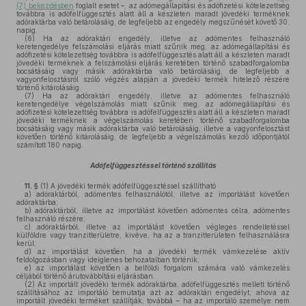
(7) bekezdésben
foglalt esetet –, az adómegállapítási és adófizetési kötelezettség
továbbra is adófelfüggesztés alatt áll a készleten maradt jövedéki terméknek
adóraktárba való betárolásáig, de legfeljebb az engedély megszűnését követő 30.
napig.
(6)
Ha az adóraktári engedély, illetve az adómentes felhasználó
keretengedélye felszámolási eljárás miatt szűnik meg, az adómegállapítási és
adófizetési kötelezettség továbbra is adófelfüggesztés alatt áll a készleten maradt
jövedéki terméknek a felszámolási eljárás keretében történő szabadforgalomba
bocsátásáig vagy másik adóraktárba való betárolásáig, de legfeljebb a
vagyonfelosztásról szóló végzés alapján a jövedéki termék hitelező részére
történő kitárolásáig.
(7)
Ha az adóraktári engedély, illetve az adómentes felhasználó
keretengedélye végelszámolás miatt szűnik meg, az adómegállapítási és
adófizetési kötelezettség továbbra is adófelfüggesztés alatt áll a készleten maradt
jövedéki terméknek a végelszámolás keretében történő szabadforgalomba
bocsátásáig vagy másik adóraktárba való betárolásáig, illetve a vagyonfelosztást
követően történő kitárolásáig, de legfeljebb a végelszámolás kezdő időpontjától
számított 180 napig.
Adófelfüggesztéssel történő szállítás
11. §
(1)
A jövedéki termék adófelfüggesztéssel szállítható
a)
adóraktárból, adómentes felhasználótól, illetve az importálást követően
adóraktárba;
b)
adóraktárból, illetve az importálást követően adómentes célra, adómentes
felhasználó részére;
c)
adóraktárból, illetve az importálást követően végleges rendeltetéssel
külföldre vagy tranzitterületre, kivéve, ha az a tranzitterületen felhasználásra
kerül;
d)
az importálást követően, ha a jövedéki termék vámkezelése aktív
feldolgozásban vagy ideiglenes behozatalban történik;
e)
az importálást követően a belföldi forgalom számára való vámkezelés
céljából történő árutovábbítási eljárásban.
(2)
Az importált jövedéki termék adóraktárba, adófelfüggesztés mellett történő
szállításához az importáló bemutatja azt az adóraktári engedélyt, ahova az
importált jövedéki terméket szállítják, továbbá – ha az importáló személye nem