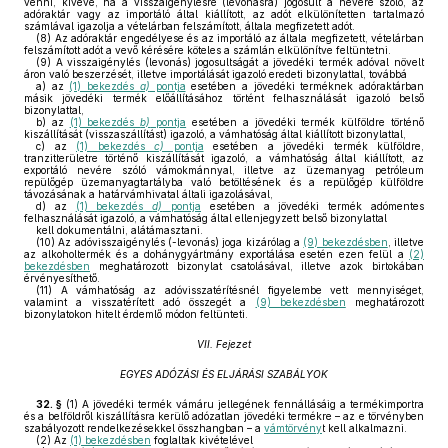
venni, kivéve, ha a visszaigénylésre (levonásra) jogosult a nevére szóló, az
adóraktár vagy az importáló által kiállított, az adót elkülönítetten tartalmazó
számlával igazolja a vételárban felszámított, általa megfizetett adót.
(8)
Az adóraktár engedélyese és az importáló az általa megfizetett, vételárban
felszámított adót a vevő kérésére köteles a számlán elkülönítve feltüntetni.
(9)
A visszaigénylés (levonás) jogosultságát a jövedéki termék adóval növelt
áron való beszerzését, illetve importálását igazoló eredeti bizonylattal, továbbá
a)
az
(1) bekezdés
a)
pontja
esetében a jövedéki terméknek adóraktárban
másik jövedéki termék előállításához történt felhasználását igazoló belső
bizonylattal,
b)
az
(1) bekezdés
b)
pontja
esetében a jövedéki termék külföldre történő
kiszállítását (visszaszállítást) igazoló, a vámhatóság által kiállított bizonylattal,
c)
az
(1) bekezdés
c)
pontja
esetében a jövedéki termék külföldre,
tranzitterületre történő kiszállítását igazoló, a vámhatóság által kiállított, az
exportáló nevére szóló vámokmánnyal, illetve az üzemanyag petróleum
repülőgép üzemanyagtartályba való betöltésének és a repülőgép külföldre
távozásának a határvámhivatal általi igazolásával,
d)
az
(1) bekezdés
d)
pontja
esetében a jövedéki termék adómentes
felhasználását igazoló, a vámhatóság által ellenjegyzett belső bizonylattal
kell dokumentálni, alátámasztani.
(10)
Az adóvisszaigénylés (-levonás) joga kizárólag a
(9) bekezdésben
, illetve
az alkoholtermék és a dohánygyártmány exportálása esetén ezen felül a
(2)
bekezdésben
meghatározott bizonylat csatolásával, illetve azok birtokában
érvényesíthető.
(11)
A vámhatóság az adóvisszatérítésnél figyelembe vett mennyiséget,
valamint a visszatérített adó összegét a
(9) bekezdésben
meghatározott
bizonylatokon hitelt érdemlő módon feltünteti.
VII. Fejezet
EGYES ADÓZÁSI ÉS ELJÁRÁSI SZABÁLYOK
32. §
(1)
A jövedéki termék vámáru jellegének fennállásáig a termékimportra
és a belföldről kiszállításra kerülő adózatlan jövedéki termékre – az e törvényben
szabályozott rendelkezésekkel összhangban – a
vámtörvény
t kell alkalmazni.
(2)
Az
(1) bekezdésben
foglaltak kivételével