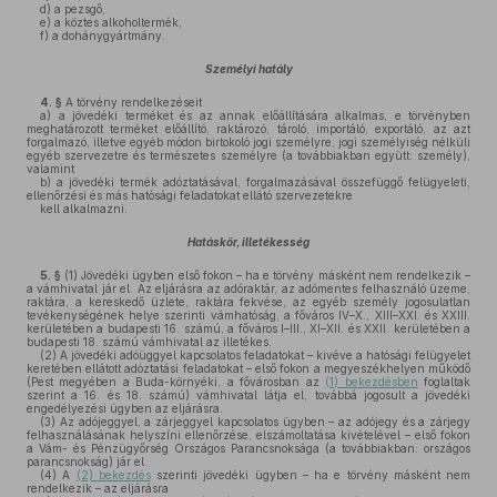
d)
a pezsgő,
e)
a köztes alkoholtermék,
f)
a dohánygyártmány.
Személyi hatály
4. §
A törvény rendelkezéseit
a)
a jövedéki terméket és az annak előállítására alkalmas, e törvényben
meghatározott terméket előállító, raktározó, tároló, importáló, exportáló, az azt
forgalmazó, illetve egyéb módon birtokoló jogi személyre, jogi személyiség nélküli
egyéb szervezetre és természetes személyre (a továbbiakban együtt: személy),
valamint
b)
a jövedéki termék adóztatásával, forgalmazásával összefüggő felügyeleti,
ellenőrzési és más hatósági feladatokat ellátó szervezetekre
kell alkalmazni.
Hatáskör, illetékesség
5. §
(1)
Jövedéki ügyben első fokon – ha e törvény másként nem rendelkezik –
a vámhivatal jár el. Az eljárásra az adóraktár, az adómentes felhasználó üzeme,
raktára, a kereskedő üzlete, raktára fekvése, az egyéb személy jogosulatlan
tevékenységének helye szerinti vámhatóság, a főváros IV–X., XIII–XXI. és XXIII.
kerületében a budapesti 16. számú, a főváros I–III., XI–XII. és XXII. kerületében a
budapesti 18. számú vámhivatal az illetékes.
(2)
A jövedéki adóüggyel kapcsolatos feladatokat – kivéve a hatósági felügyelet
keretében ellátott adóztatási feladatokat – első fokon a megyeszékhelyen működő
(Pest megyében a Buda-környéki, a fővárosban az
(1) bekezdésben
foglaltak
szerint a 16. és 18. számú) vámhivatal látja el, továbbá jogosult a jövedéki
engedélyezési ügyben az eljárásra.
(3)
Az adójeggyel, a zárjeggyel kapcsolatos ügyben – az adójegy és a zárjegy
felhasználásának helyszíni ellenőrzése, elszámoltatása kivételével – első fokon
a Vám- és Pénzügyőrség Országos Parancsnoksága (a továbbiakban: országos
parancsnokság) jár el.
(4)
A
(2) bekezdés
szerinti jövedéki ügyben – ha e törvény másként nem
rendelkezik – az eljárásra