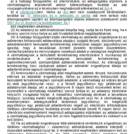
a)
a hatósági felügyeletre, az ellenőrzésére, az adóigazgatási eljárásra, a
vámhatósághoz teljesítendő adózói kötelezettségre, továbbá az adó
visszaigénylésére az e törvényben meghatározott eltérésekkel az
Art.
-t,
b)
a
vámtörvény
ben, illetve az
Art.
-ben nem szabályozott kérdésekben,
továbbá az
(1) bekezdés és e bekezdés
a)
pontja
alá nem tartozó más
államigazgatási ügyben az államigazgatási eljárás általános szabályairól szóló
1957. évi IV. törvényt (a továbbiakban: Áe.)
kell megfelelően alkalmazni.
(3)
Az adóalany az adót önadózással állapítja meg, vallja be és fizeti meg, ha e
törvény szerint nincs helye az adó hivatalból történő megállapításának.
(4)
A hatósági felügyeletet ellátó vámhatóság az adóraktár engedélyese és az
adómentes felhasználó adóbevallása alapjául szolgáló tények, körülmények, az
adóraktáranként bemutatott termékmérleg ellenőrzése alapján jegyzőkönyvvel
igazolja, hogy a bevallással érintett jövedéki termékek összetételére,
vámtarifaszámára és mennyiségére vonatkozó adatok a valóságnak megfelelnek.
A vámhatóságnak a bemutatott termékmérleg ellenőrzésére 5 munkanap áll
rendelkezésére. A vámhatóságnak bemutatott termékmérleg a
jogkövetkezmények szempontjából adóbevallásnak minősül. Az ellenjegyzett
termékmérleg havi zárásának adatait az adóraktár engedélyese átadja az
adóellenőrzésre jogosult vámhatóságnak.
(5)
Amennyiben a vámhatóság által megállapított adatok, tények, körülmények
eltérnek az adóraktár engedélyese, illetve az adómentes felhasználó által
bemutatott termékmérlegben szereplő adatoktól, a vámhatóság az eltérés tényét
és okát jegyzőkönyvbe veszi, s a felvett jegyzőkönyv egy példányát az
adóalanynak átadja, aki a jegyzőkönyvre 8 napon belül észrevételt tehet. Az
észrevételt a vámhatóság másodfokú szerve bírálja el, az adóalany kérelmére
helyszíni vizsgálatot folytat. A másodfokú vámhatóság döntését a bevallásra
feljegyzi, szükség esetén kiegészítő jegyzőkönyvet vesz fel. A vámhatóság az
eredménytelen adategyeztetést tartalmazó jegyzőkönyv és kiegészítő
jegyzőkönyv egy példányát adóellenőrzés végett az ellenőrzés lefolytatására
illetékes vámhatósághoz továbbítja annak kiállítását követő 15 napon belül. Az
ellenőrzés eredményeként megindult adóigazgatási eljárásban az adóalanynak
a vámhatóság jegyzőkönyvére tett, el nem fogadott észrevételeit és indokait is el
kell bírálni.
(6)
Ha az adóraktár engedélyese több adóraktárra rendelkezik engedéllyel, az
illetékes vámhatósághoz – valamennyi adóraktárának adataira kiterjedő –
összesített adóbevallást nyújt be. E rendelkezést megfelelően alkalmazni kell az