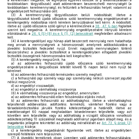
a kérelemben megjelölt, de legfeljebb egyéves időszak (e § alkalmazásában a
továbbiakban: tárgyidőszak) alatt adómentesen beszerezhető mennyiségét (a
továbbiakban: keretmennyiség), és feltünteti a felhasználás helyét, valamint az
engedélyezett felhasználási célt.
(3)
A keretmennyiség tárgyidőszakon belüli módosítását, illetve a
tárgyidőszakot követő újabb időszakra szóló keretmennyiség engedélyezését a
keretengedély módosítása iránti kérelem benyújtásával kell kérni. A módosított,
illetve az újabb időszakra szóló igényt a kérelmezőnek a
38., 47. §-ban
foglaltak
szerint kell megadnia. A keretmennyiség engedélyezésére irányuló kérelem
elbírálásánál a
26. § (5)–(8) és e § (1), (2) bekezdését
megfelelően alkalmazni
kell.
(4)
A keretengedéllyel egy hónap alatt beszerzett mennyiség nem haladhatja
meg annak a mennyiségnek a háromszorosát, amelynek adókockázatára a
jövedéki biztosíték fedezetet nyújt. Ennél nagyobb mennyiségben történő
beszerzéshez a jövedéki biztosítékot a keretengedélyben elfogadott jövedéki
biztosíték összegének háromszorosára kell kiegészíteni.
(5)
A keretengedély megszűnik, ha
a)
az adómentes felhasználó újabb időszakra szóló keretmennyiség
engedélyezésére a tárgyidőszak leteltét követő 15 napon belül nem nyújt be
kérelmet;
b)
az adómentes felhasználó természetes személy meghalt;
c)
a felhasználó jogi személy vagy jogi személyiség nélküli szervezet jogutód
nélkül megszűnik;
d)
az engedélyt visszaadják;
e)
az engedélyt a vámhatóság visszavonja.
(6)
A vámhatóság visszavonja az engedélyt, amennyiben
a)
az adómentes felhasználó ellen felszámolási eljárás indult;
b)
az adómentes felhasználó az adóhatósághoz, illetve a vámhatósághoz
teljesítendő adóbevallási, adófizetési, termékdíj, vámteher fizetési vagy a
társadalombiztosítási járulék fizetési kötelezettségét a határidőt, illetve az
esedékességet 60 nappal meghaladóan késedelmesen teljesítette, vagy azt
követően sem teljesítette; vagy az adóhatóság a vizsgált időszakra vonatkozó
adókötelezettség 10 százalékát meghaladó adóhiányt jogerősen állapít meg, és a
magatartás jellegére tekintettel az adóbírság mérséklését az
Art. 73. §-ának (2)
bekezdése
kizárja;
c)
a keretengedély megadásánál figyelembe vett, illetve az engedélyben
szereplő feltételek nem teljesülnek.
(7)
A jövedéki terméknek olyan üzemben való adómentes felhasználására,