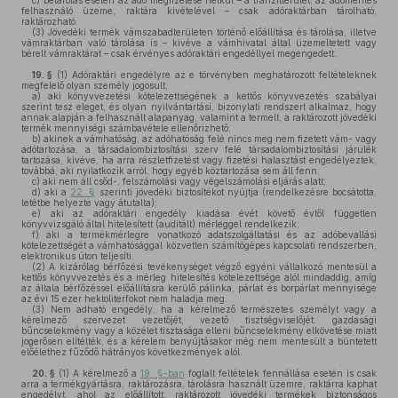
c)
betárolás esetén az adó megfizetése nélkül – a tranzitterület, az adómentes
felhasználó üzeme, raktára kivételével – csak adóraktárban tárolható,
raktározható.
(3)
Jövedéki termék vámszabadterületen történő előállítása és tárolása, illetve
vámraktárban való tárolása is – kivéve a vámhivatal által üzemeltetett vagy
bérelt vámraktárat – csak érvényes adóraktári engedéllyel megengedett.
19. §
(1)
Adóraktári engedélyre az e törvényben meghatározott feltételeknek
megfelelő olyan személy jogosult,
a)
aki könyvvezetési kötelezettségének a kettős könyvvezetés szabályai
szerint tesz eleget, és olyan nyilvántartási, bizonylati rendszert alkalmaz, hogy
annak alapján a felhasznált alapanyag, valamint a termelt, a raktározott jövedéki
termék mennyiségi számbavétele ellenőrizhető;
b)
akinek a vámhatóság, az adóhatóság felé nincs meg nem fizetett vám- vagy
adótartozása, a társadalombiztosítási szerv felé társadalombiztosítási járulék
tartozása, kivéve, ha arra részletfizetést vagy fizetési halasztást engedélyeztek,
továbbá, aki nyilatkozik arról, hogy egyéb köztartozása sem áll fenn;
c)
aki nem áll csőd-, felszámolási vagy végelszámolási eljárás alatt;
d)
aki a
22. §
szerinti jövedéki biztosítékot nyújtja (rendelkezésre bocsátotta,
letétbe helyezte vagy átutalta);
e)
aki az adóraktári engedély kiadása évét követő évtől független
könyvvizsgáló által hitelesített (auditált) mérleggel rendelkezik;
f)
aki a termékmérlegre vonatkozó adatszolgáltatási és az adóbevallási
kötelezettségét a vámhatósággal közvetlen számítógépes kapcsolati rendszerben,
elektronikus úton teljesíti.
(2)
A kizárólag bérfőzési tevékenységet végző egyéni vállalkozó mentesül a
kettős könyvvezetés és a mérleg hitelesítés kötelezettsége alól mindaddig, amíg
az általa bérfőzéssel előállításra kerülő pálinka, párlat és borpárlat mennyisége
az évi 15 ezer hektoliterfokot nem haladja meg.
(3)
Nem adható engedély, ha a kérelmező természetes személyt vagy a
kérelmező szervezet vezetőjét, vezető tisztségviselőjét, gazdasági
bűncselekmény vagy a közélet tisztasága elleni bűncselekmény elkövetése miatt
jogerősen elítélték, és a kérelem benyújtásakor még nem mentesült a büntetett
előélethez fűződő hátrányos következmények alól.
20. §
(1)
A kérelmező a
19. §-ban
foglalt feltételek fennállása esetén is csak
arra a termékgyártásra, raktározásra, tárolásra használt üzemre, raktárra kaphat
engedélyt, ahol az előállított, raktározott jövedéki termékek biztonságos