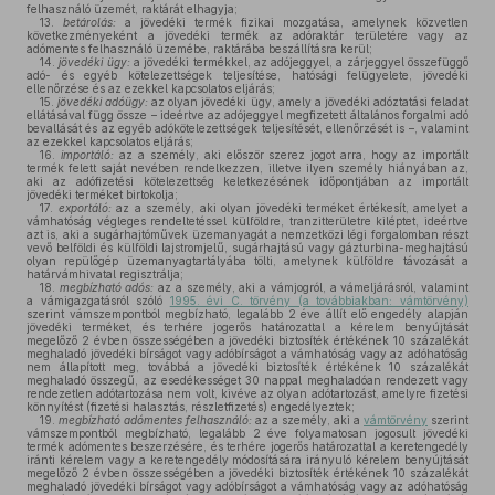
felhasználó üzemét, raktárát elhagyja;
13.
betárolás:
a jövedéki termék fizikai mozgatása, amelynek közvetlen
következményeként a jövedéki termék az adóraktár területére vagy az
adómentes felhasználó üzemébe, raktárába beszállításra kerül;
14.
jövedéki ügy:
a jövedéki termékkel, az adójeggyel, a zárjeggyel összefüggő
adó- és egyéb kötelezettségek teljesítése, hatósági felügyelete, jövedéki
ellenőrzése és az ezekkel kapcsolatos eljárás;
15.
jövedéki adóügy:
az olyan jövedéki ügy, amely a jövedéki adóztatási feladat
ellátásával függ össze – ideértve az adójeggyel megfizetett általános forgalmi adó
bevallását és az egyéb adókötelezettségek teljesítését, ellenőrzését is –, valamint
az ezekkel kapcsolatos eljárás;
16.
importáló:
az a személy, aki először szerez jogot arra, hogy az importált
termék felett saját nevében rendelkezzen, illetve ilyen személy hiányában az,
aki az adófizetési kötelezettség keletkezésének időpontjában az importált
jövedéki terméket birtokolja;
17.
exportáló:
az a személy, aki olyan jövedéki terméket értékesít, amelyet a
vámhatóság végleges rendeltetéssel külföldre, tranzitterületre kiléptet, ideértve
azt is, aki a sugárhajtóművek üzemanyagát a nemzetközi légi forgalomban részt
vevő belföldi és külföldi lajstromjelű, sugárhajtású vagy gázturbina-meghajtású
olyan repülőgép üzemanyagtartályába tölti, amelynek külföldre távozását a
határvámhivatal regisztrálja;
18.
megbízható adós:
az a személy, aki a vámjogról, a vámeljárásról, valamint
a vámigazgatásról szóló
1995. évi C. törvény (a továbbiakban: vámtörvény)
szerint vámszempontból megbízható, legalább 2 éve állít elő engedély alapján
jövedéki terméket, és terhére jogerős határozattal a kérelem benyújtását
megelőző 2 évben összességében a jövedéki biztosíték értékének 10 százalékát
meghaladó jövedéki bírságot vagy adóbírságot a vámhatóság vagy az adóhatóság
nem állapított meg, továbbá a jövedéki biztosíték értékének 10 százalékát
meghaladó összegű, az esedékességet 30 nappal meghaladóan rendezett vagy
rendezetlen adótartozása nem volt, kivéve az olyan adótartozást, amelyre fizetési
könnyítést (fizetési halasztás, részletfizetés) engedélyeztek;
19.
megbízható adómentes felhasználó:
az a személy, aki a
vámtörvény
szerint
vámszempontból megbízható, legalább 2 éve folyamatosan jogosult jövedéki
termék adómentes beszerzésére, és terhére jogerős határozattal a keretengedély
iránti kérelem vagy a keretengedély módosítására irányuló kérelem benyújtását
megelőző 2 évben összességében a jövedéki biztosíték értékének 10 százalékát
meghaladó jövedéki bírságot vagy adóbírságot a vámhatóság vagy az adóhatóság