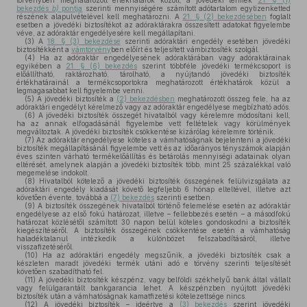
törvényben meghatározott értékhatárok között, a jövedéki termék
21. § (1)
bekezdés
b)
pontja
szerinti mennyiségére számított adótartalom egytizenketted
részének alapulvételével kell meghatározni. A
21. § (2) bekezdésében
foglalt
esetben a jövedéki biztosítékot az adóraktárakra összesített adatokat figyelembe
véve, az adóraktár engedélyesére kell megállapítani.
(3)
A
18. § (3) bekezdése
szerinti adóraktári engedély esetében jövedéki
biztosítékként a
vámtörvény
ben előírt és teljesített vámbiztosíték szolgál.
(4)
Ha az adóraktár engedélyesének adóraktárában vagy adóraktárainak
egyikében a
21. § (6) bekezdés
szerint többféle jövedéki termékcsoport is
előállítható, raktározható, tárolható, a nyújtandó jövedéki biztosíték
értékhatárainál a termékcsoportokra meghatározott értékhatárok közül a
legmagasabbat kell figyelembe venni.
(5)
A jövedéki biztosíték a
(2) bekezdésben
meghatározott összeg fele, ha az
adóraktári engedélyt kérelmező vagy az adóraktár engedélyese megbízható adós.
(6)
A jövedéki biztosíték összegét hivatalból vagy kérelemre módosítani kell,
ha az annak elfogadásánál figyelembe vett feltételek vagy körülmények
megváltoztak. A jövedéki biztosíték csökkentése kizárólag kérelemre történik.
(7)
Az adóraktár engedélyese köteles a vámhatóságnak bejelenteni a jövedéki
biztosíték megállapításánál figyelembe vett és az időarányos tényszámok alapján
éves szinten várható termékelőállítás és betárolás mennyiségi adatainak olyan
eltérését, amelynek alapján a jövedéki biztosíték több, mint 25 százalékkal való
megemelése indokolt.
(8)
Hivatalból kötelező a jövedéki biztosíték összegének felülvizsgálata az
adóraktári engedély kiadását követő legfeljebb 6 hónap elteltével, illetve azt
követően évente, továbbá a
(7) bekezdés
szerinti esetben.
(9)
A biztosíték összegének hivatalból történő felemelése esetén az adóraktár
engedélyese az első fokú határozat, illetve – fellebbezés esetén – a másodfokú
határozat közlésétől számított 30 napon belül köteles gondoskodni a biztosíték
kiegészítéséről. A biztosíték összegének csökkentése esetén a vámhatóság
haladéktalanul intézkedik a különbözet felszabadításáról, illetve
visszafizetéséről.
(10)
Ha az adóraktári engedély megszűnik, a jövedéki biztosíték csak a
készleten maradt jövedéki termék utáni adó e törvény szerinti teljesítését
követően szabadítható fel.
(11)
A jövedéki biztosíték készpénz, vagy belföldi székhelyű bank által vállalt
vagy felülgarantált bankgarancia lehet. A készpénzben nyújtott jövedéki
biztosíték után a vámhatóságnak kamatfizetési kötelezettsége nincs.
(12)
A jövedéki biztosíték – ideértve a
(3) bekezdés
szerint jövedéki