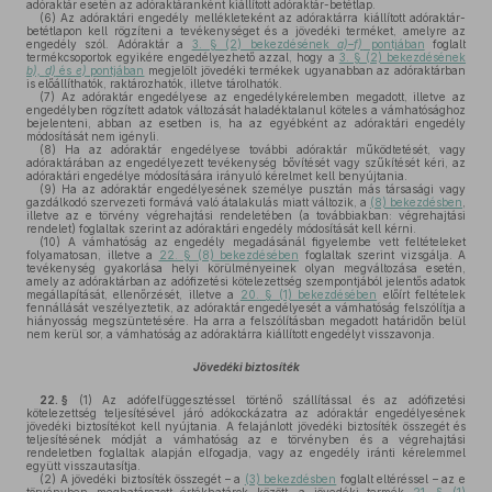
adóraktár esetén az adóraktáranként kiállított adóraktár-betétlap.
(6)
Az adóraktári engedély mellékleteként az adóraktárra kiállított adóraktár-
betétlapon kell rögzíteni a tevékenységet és a jövedéki terméket, amelyre az
engedély szól. Adóraktár a
3. § (2) bekezdésének
a)
–
f)
pontjában
foglalt
termékcsoportok egyikére engedélyezhető azzal, hogy a
3. § (2) bekezdésének
b),
d)
és
e)
pontjában
megjelölt jövedéki termékek ugyanabban az adóraktárban
is előállíthatók, raktározhatók, illetve tárolhatók.
(7)
Az adóraktár engedélyese az engedélykérelemben megadott, illetve az
engedélyben rögzített adatok változását haladéktalanul köteles a vámhatósághoz
bejelenteni, abban az esetben is, ha az egyébként az adóraktári engedély
módosítását nem igényli.
(8)
Ha az adóraktár engedélyese további adóraktár működtetését, vagy
adóraktárában az engedélyezett tevékenység bővítését vagy szűkítését kéri, az
adóraktári engedélye módosítására irányuló kérelmet kell benyújtania.
(9)
Ha az adóraktár engedélyesének személye pusztán más társasági vagy
gazdálkodó szervezeti formává való átalakulás miatt változik, a
(8) bekezdésben
,
illetve az e törvény végrehajtási rendeletében (a továbbiakban: végrehajtási
rendelet) foglaltak szerint az adóraktári engedély módosítását kell kérni.
(10)
A vámhatóság az engedély megadásánál figyelembe vett feltételeket
folyamatosan, illetve a
22. § (8) bekezdésében
foglaltak szerint vizsgálja. A
tevékenység gyakorlása helyi körülményeinek olyan megváltozása esetén,
amely az adóraktárban az adófizetési kötelezettség szempontjából jelentős adatok
megállapítását, ellenőrzését, illetve a
20. § (1) bekezdésében
előírt feltételek
fennállását veszélyeztetik, az adóraktár engedélyesét a vámhatóság felszólítja a
hiányosság megszüntetésére. Ha arra a felszólításban megadott határidőn belül
nem kerül sor, a vámhatóság az adóraktárra kiállított engedélyt visszavonja.
Jövedéki biztosíték
22. §
(1)
Az adófelfüggesztéssel történő szállítással és az adófizetési
kötelezettség teljesítésével járó adókockázatra az adóraktár engedélyesének
jövedéki biztosítékot kell nyújtania. A felajánlott jövedéki biztosíték összegét és
teljesítésének módját a vámhatóság az e törvényben és a végrehajtási
rendeletben foglaltak alapján elfogadja, vagy az engedély iránti kérelemmel
együtt visszautasítja.
(2)
A jövedéki biztosíték összegét – a
(3) bekezdésben
foglalt eltéréssel – az e