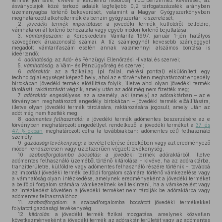
termék jön létre, kivéve a kétütemű motorolaj motorbenzinhez keverését, az
ásványolajok közé tartozó adalék legfeljebb 0,2 térfogatszázalék arányban
üzemanyagba történő bekeverését, valamint a Magyar Gyógyszerkönyvben
meghatározott alkoholtermék és benzin gyógyszertári kiszerelését;
2.
jövedéki termék importálása:
a jövedéki termék külföldről belföldre,
vámhatáron át történő behozatala vagy egyéb módon történő bejuttatása;
3.
vámtarifaszám:
a Kereskedelmi Vámtarifa 1997. január 1-jén hatályos
szövegének áruazonosító számai. A tíz számjegynél kevesebb számjeggyel
megadott vámtarifaszám esetén annak valamennyi alszámos bontása is
ideértendő;
4.
adóhatóság:
az Adó- és Pénzügyi Ellenőrzési Hivatal és szervei;
5.
vámhatóság:
a Vám- és Pénzügyőrség és szervei;
6.
adóraktár:
az a fizikailag (pl. fallal, mérési ponttal) elkülönített, egy
technológiai egységet képező hely, ahol az e törvényben meghatározott engedély
birtokában jövedéki termék előállítása folyik, illetve ahol olyan jövedéki termék
tárolását, raktározását végzik, amely után az adót még nem fizették meg;
7.
adóraktár engedélyese:
az a személy, aki (amely) az adóraktárban – az e
törvényben meghatározott engedély birtokában – jövedéki termék előállítására,
illetve olyan jövedéki termék tárolására, raktározására jogosult, amely után az
adót még nem fizették meg;
8.
adómentes felhasználó:
a jövedéki termék adómentes beszerzésére az e
törvényben meghatározott engedéllyel rendelkező, a jövedéki terméket a
37. és
47. §-okban
meghatározott célra (a továbbiakban: adómentes cél) felhasználó
személy;
9.
gazdasági tevékenység:
a bevétel elérése érdekében vagy azt eredményező
módon rendszeresen vagy üzletszerűen végzett tevékenység;
10.
szabadforgalomba bocsátás:
a jövedéki termék adóraktárból, illetve
adómentes felhasználó üzeméből történő kitárolása – kivéve, ha az adóraktárba,
tranzitterületre, külföldre vagy adómentes felhasználó részére történik –, továbbá
az importált jövedéki termék belföldi forgalom számára történő vámkezelése vagy
a vámhatóság olyan intézkedése, amelynek eredményeként a jövedéki terméket
a belföldi forgalom számára vámkezeltnek kell tekinteni, ha a vámkezelést vagy
az intézkedést követően a jövedéki terméket nem tárolják be adóraktárba vagy
adómentes felhasználóhoz;
11.
szabadforgalom:
a szabadforgalomba bocsátott jövedéki termékekkel
folytatott gazdasági tevékenység;
12.
kitárolás:
a jövedéki termék fizikai mozgatása, amelynek közvetlen
következményeként a jövedéki termék az adóraktár területét vagy az adómentes