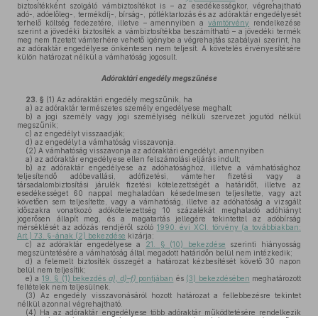
biztosítékként szolgáló vámbiztosítékot is – az esedékességkor, végrehajtható
adó-, adóelőleg-, termékdíj-, bírság-, pótléktartozás és az adóraktár engedélyesét
terhelő költség fedezetére, illetve – amennyiben a
vámtörvény
rendelkezése
szerint a jövedéki biztosíték a vámbiztosítékba beszámítható – a jövedéki termék
meg nem fizetett vámterhére vehető igénybe a végrehajtás szabályai szerint, ha
az adóraktár engedélyese önkéntesen nem teljesít. A követelés érvényesítésére
külön határozat nélkül a vámhatóság jogosult.
Adóraktári engedély megszűnése
23. §
(1)
Az adóraktári engedély megszűnik, ha
a)
az adóraktár természetes személy engedélyese meghalt;
b)
a jogi személy vagy jogi személyiség nélküli szervezet jogutód nélkül
megszűnik;
c)
az engedélyt visszaadják;
d)
az engedélyt a vámhatóság visszavonja.
(2)
A vámhatóság visszavonja az adóraktári engedélyt, amennyiben
a)
az adóraktár engedélyese ellen felszámolási eljárás indult;
b)
az adóraktár engedélyese az adóhatósághoz, illetve a vámhatósághoz
teljesítendő adóbevallási, adófizetési, vámteher fizetési vagy a
társadalombiztosítási járulék fizetési kötelezettségét a határidőt, illetve az
esedékességet 60 nappal meghaladóan késedelmesen teljesítette, vagy azt
követően sem teljesítette, vagy a vámhatóság, illetve az adóhatóság a vizsgált
időszakra vonatkozó adókötelezettség 10 százalékát meghaladó adóhiányt
jogerősen állapít meg, és a magatartás jellegére tekintettel az adóbírság
mérséklését az adózás rendjéről szóló
1990. évi XCI. törvény (a továbbiakban:
Art.) 73. §-ának (2) bekezdése
kizárja;
c)
az adóraktár engedélyese a
21. § (10) bekezdése
szerinti hiányosság
megszüntetésére a vámhatóság által megadott határidőn belül nem intézkedik;
d)
a felemelt biztosíték összegét a határozat kézbesítését követő 30 napon
belül nem teljesítik;
e)
a
19. § (1) bekezdés
a), d)–f)
pontjában
és
(3) bekezdésében
meghatározott
feltételek nem teljesülnek.
(3)
Az engedély visszavonásáról hozott határozat a fellebbezésre tekintet
nélkül azonnal végrehajtható.
(4)
Ha az adóraktár engedélyese több adóraktár működtetésére rendelkezik