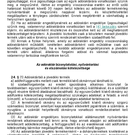
jogosultsággal, és e jogosultsága csak az egyik adóraktárára vonatkozóan szűnik
meg, a megszűnést, illetve az engedély visszavonása esetén az erről szóló
határozat közlését követő 30 napon belül köteles az adóraktár termékmérleg
nyilvántartását a megszűnés napjával lezárni, és készletfelvétellel
megállapítani a tényleges zárókészletet. Ennek megtörténtét a vámhatóság a
helyszínen igazolja.
(5)
Ha az adóraktár engedélyesének az adóraktári engedélye (jogosultsága)
szűnik meg, valamennyi adóraktárára vonatkozóan kell a
(4) bekezdés
szerint
eljárni, és adóraktáranként részletezve és összesítve kell az ott meghatározott
kötelezettséget teljesíteni. A jövedéki biztosíték csak a készleten maradt jövedéki
termék utáni adó e törvény szerinti rendezését követően szabadítható fel.
(6)
Annak a fizikai helynek, amely az adóraktári engedély visszavonásáig
adóraktárként működött, ismételten adóraktárként való működése csak azt
követően engedélyezhető, ha a korábbi adóraktár engedélyesnek a jövedéki
termék utáni adóval, általános forgalmi adóval és vámmal kapcsolatos
valamennyi tartozása megfizetésre került.
Az adóraktár bizonylatolási, nyilvántartási
és elszámolási kötelezettsége
24. §
(1)
Adóraktárból a jövedéki termék
a)
adófelfüggesztés mellett csak termékkísérő okmánnyal tárolható ki,
b)
szabadforgalomba az eredet igazolására alkalmas bizonylat (a
továbbiakban: egyszerűsített kísérő okmány) egyidejű kiállításával, és a szállítást
végző részére történő átadásával bocsátható. Az egyszerűsített kísérő okmány az
adófizetési kötelezettség megállapításához szükséges adatokat, a feladó, a vevő
(címzett), a fuvarozó azonosításához szükséges adatokat tartalmazza.
(2)
A termékkísérő okmány és az egyszerűsített kísérő okmány szigorú
számadású bizonylat, amellyel kapcsolatban elkövetett jogsértésre a számlára, a
nyugtára, a számlát helyettesítő okmányra vonatkozó rendelkezéseket kell
alkalmazni.
(3)
Az adóraktár engedélyes bizonylatokkal alátámasztott nyilvántartási
rendjének alkalmasnak kell lenni arra, hogy annak alapján az adóraktárban
keletkezett adókötelezettség, a felfüggesztett és az esedékessé vált adófizetési
kötelezettség bármikor megállapítható, illetve ellenőrizhető legyen.
(4)
Az adóraktárban jövedéki termékenként – a dohánytermékek kivételével a