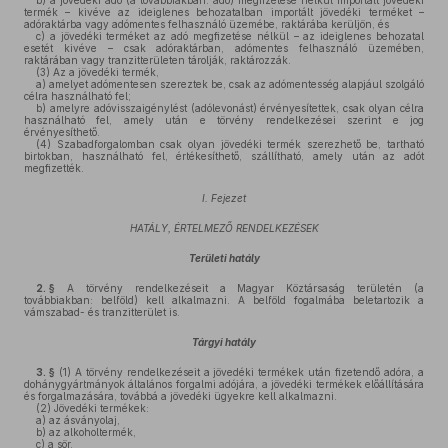
b)
a jövedéki adó (a továbbiakban: adó) megfizetése nélkül importált jövedéki
termék – kivéve az ideiglenes behozatalban importált jövedéki terméket –
adóraktárba vagy adómentes felhasználó üzemébe, raktárába kerüljön, és
c)
a jövedéki terméket az adó megfizetése nélkül – az ideiglenes behozatal
esetét kivéve – csak adóraktárban, adómentes felhasználó üzemében,
raktárában vagy tranzitterületen tárolják, raktározzák.
(3)
Az a jövedéki termék,
a)
amelyet adómentesen szereztek be, csak az adómentesség alapjául szolgáló
célra használható fel;
b)
amelyre adóvisszaigénylést (adólevonást) érvényesítettek, csak olyan célra
használható fel, amely után e törvény rendelkezései szerint e jog
érvényesíthető.
(4)
Szabadforgalomban csak olyan jövedéki termék szerezhető be, tartható
birtokban, használható fel, értékesíthető, szállítható, amely után az adót
megfizették.
I. Fejezet
HATÁLY, ÉRTELMEZŐ RENDELKEZÉSEK
Területi hatály
2. §
A törvény rendelkezéseit a Magyar Köztársaság területén (a
továbbiakban: belföld) kell alkalmazni. A belföld fogalmába beletartozik a
vámszabad- és tranzitterület is.
Tárgyi hatály
3. §
(1)
A törvény rendelkezéseit a jövedéki termékek után fizetendő adóra, a
dohánygyártmányok általános forgalmi adójára, a jövedéki termékek előállítására
és forgalmazására, továbbá a jövedéki ügyekre kell alkalmazni.
(2)
Jövedéki termékek:
a)
az ásványolaj,
b)
az alkoholtermék,
c)
a sör,