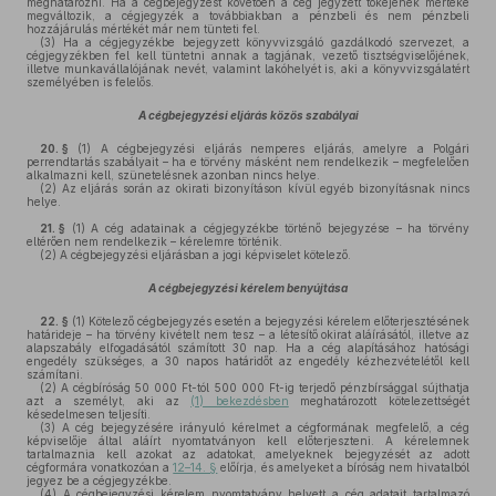
meghatározni. Ha a cégbejegyzést követően a cég jegyzett tőkéjének mértéke
megváltozik, a cégjegyzék a továbbiakban a pénzbeli és nem pénzbeli
hozzájárulás mértékét már nem tünteti fel.
(3)
Ha a cégjegyzékbe bejegyzett könyvvizsgáló gazdálkodó szervezet, a
cégjegyzékben fel kell tüntetni annak a tagjának, vezető tisztségviselőjének,
illetve munkavállalójának nevét, valamint lakóhelyét is, aki a könyvvizsgálatért
személyében is felelős.
A cégbejegyzési eljárás közös szabályai
20. §
(1)
A cégbejegyzési eljárás nemperes eljárás, amelyre a Polgári
perrendtartás szabályait – ha e törvény másként nem rendelkezik – megfelelően
alkalmazni kell, szünetelésnek azonban nincs helye.
(2)
Az eljárás során az okirati bizonyításon kívül egyéb bizonyításnak nincs
helye.
21. §
(1)
A cég adatainak a cégjegyzékbe történő bejegyzése – ha törvény
eltérően nem rendelkezik – kérelemre történik.
(2)
A cégbejegyzési eljárásban a jogi képviselet kötelező.
A cégbejegyzési kérelem benyújtása
22. §
(1)
Kötelező cégbejegyzés esetén a bejegyzési kérelem előterjesztésének
határideje – ha törvény kivételt nem tesz – a létesítő okirat aláírásától, illetve az
alapszabály elfogadásától számított 30 nap. Ha a cég alapításához hatósági
engedély szükséges, a 30 napos határidőt az engedély kézhezvételétől kell
számítani.
(2)
A cégbíróság 50 000 Ft-tól 500 000 Ft-ig terjedő pénzbírsággal sújthatja
azt a személyt, aki az
(1) bekezdésben
meghatározott kötelezettségét
késedelmesen teljesíti.
(3)
A cég bejegyzésére irányuló kérelmet a cégformának megfelelő, a cég
képviselője által aláírt nyomtatványon kell előterjeszteni. A kérelemnek
tartalmaznia kell azokat az adatokat, amelyeknek bejegyzését az adott
cégformára vonatkozóan a
12–14. §
előírja, és amelyeket a bíróság nem hivatalból
jegyez be a cégjegyzékbe.
(4)
A cégbejegyzési kérelem nyomtatvány helyett a cég adatait tartalmazó