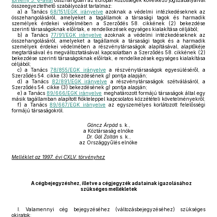
törvény 3. §-ával
összhangban az Európai Közösségek következő jogszabályaival
összeegyeztethető szabályozást tartalmaz:
a)
a Tanács
68/151/EGK irányelve
azoknak a védelmi intézkedéseknek az
összehangolásáról, amelyeket a tagállamok a társasági tagok és harmadik
személyek érdekei védelmében a Szerződés 58. cikkének (2) bekezdése
szerinti társaságoknak előírtak, e rendelkezések egységes kialakítása céljából;
b)
a Tanács
77/91/EGK irányelve
azoknak a védelmi intézkedéseknek az
összehangolásáról, amelyeket a tagállamok a társasági tagok és a harmadik
személyek érdekei védelmében a részvénytársaságok alapításával, alaptőkéje
megtartásával és megváltoztatásával kapcsolatban a Szerződés 58. cikkének (2)
bekezdése szerinti társaságoknak előírtak, e rendelkezések egységes kialakítása
céljából;
c)
a Tanács
78/855/EGK irányelve
a részvénytársaságok egyesüléséről, a
Szerződés 54. cikke (3) bekezdésének
g)
pontja alapján;
d)
a Tanács
82/891/EGK irányelve
a részvénytársaságok szétválásáról, a
Szerződés 54. cikke (3) bekezdésének
g)
pontja alapján;
e)
a Tanács
89/666/EGK irányelve
meghatározott formájú társaságok által egy
másik tagállamban alapított fiókteleppel kapcsolatos közzétételi követelményekről;
f)
a Tanács
89/667/EGK irányelve
az egyszemélyes korlátozott felelősségi
formájú társaságokról.
Göncz Árpád
s. k.,
a Köztársaság elnöke
Dr. Gál Zoltán
s. k.,
az Országgyűlés elnöke
Melléklet az 1997. évi CXLV. törvényhez
A cégbejegyzéshez, illetve a cégjegyzék adatainak igazolásához
szükséges mellékletek
I. Valamennyi cég bejegyzéséhez (változásbejegyzéséhez) szükséges
okiratok: