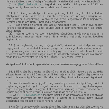
illetve a törlését, a cégbíróság a fióktelepét hivatalból törli a cégnyilvántartásból.
(4)
A
(1)–(3) bekezdésben
foglaltak megfelelően irányadók a külföldiek
magyarországi kereskedelmi képviseletének törlésére is.
34. §
(1)
A cég székhelyének más cégbíróság illetékességi területére történő
áthelyezését mint változást a korábbi székhely szerinti cégbíróságon kell
előterjeszteni. A cégbíróság – a székhelyváltozást megelőző változás bejegyzési
kérelmek elbírálása után – intézkedik az áttételről.
(2)
A cégbíróság az eredeti cégiratokat megküldi a cég új székhelye szerint
illetékes cégbíróságnak. Ezzel egyidejűleg a cégnyilvántartásban az áttétel
tényét rögzíti.
(3)
A cég új székhelye szerint illetékes cégbíróság a cégjegyzék adatait a
számítógépes rendszer útján veszi át a korábbi székhely szerint illetékes
cégbíróságtól.
35. §
A cégbíróság a cég bejegyzéséről, törléséről, székhelyének vagy
cégjegyzékben nyilvántartott tevékenységi körének megváltoztatásáról, valamint
az eljárás megszüntetéséről, illetve a bejegyzési kérelem elutasításáról értesíti
az érintett kamarát, adóhatóságot, a cég társadalombiztosítási folyószámla számát
megállapító szervezetet, valamint a Központi Statisztikai Hivatalt.
A cégek átalakulásának, egyesülésének, szétválásának bejegyzése iránti eljárás
36. §
(1)
A cég átalakulását a létesítő okirat aláírásától, illetve az alapszabály
elfogadásától számított 60 napon belül kell bejelenteni a jogelőd cég székhelye
szerint illetékes cégbíróságnak. Ezzel egyidejűleg kérni kell a jogelőd cég törlését
is.
(2)
Az átalakulásról a jogelőd cég székhelye szerinti cégbíróság dönt. A
cégbíróság a jogelőd céget – a jogutódra történő utalással – törli, egyúttal a jogutód
céget a cégjegyzékbe bejegyzi. Ezt követően szükség szerint rendelkezik a
jogutód cég székhelye szerint illetékes cégbírósághoz való áttételről.
(3)
Az
(1)–(2) bekezdésben
meghatározott eljárás irányadó a cégek szétválás
formájában megvalósuló átalakulására is, azzal az eltéréssel, hogy kiválás
esetében a jogelőd cég törlésére nem kerül sor.
37. §
(1)
Az összeolvadás bejegyzése iránti kérelmet a jogutód cég székhelye