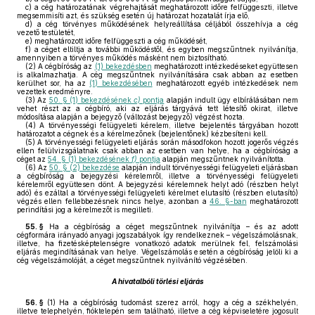
c)
a cég határozatának végrehajtását meghatározott időre felfüggeszti, illetve
megsemmisíti azt, és szükség esetén új határozat hozatalát írja elő,
d)
a cég törvényes működésének helyreállítása céljából összehívja a cég
vezető testületét,
e)
meghatározott időre felfüggeszti a cég működését,
f)
a céget eltiltja a további működéstől, és egyben megszűntnek nyilvánítja,
amennyiben a törvényes működés másként nem biztosítható.
(2)
A cégbíróság az
(1) bekezdésben
meghatározott intézkedéseket együttesen
is alkalmazhatja. A cég megszűntnek nyilvánítására csak abban az esetben
kerülhet sor, ha az
(1) bekezdésében
meghatározott egyéb intézkedések nem
vezettek eredményre.
(3)
Az
50. § (1) bekezdésének
c)
pontja
alapján indult ügy elbírálásában nem
vehet részt az a cégbíró, aki az eljárás tárgyává tett létesítő okirat, illetve
módosítása alapján a bejegyző (változást bejegyző) végzést hozta.
(4)
A törvényességi felügyeleti kérelem, illetve bejelentés tárgyában hozott
határozatot a cégnek és a kérelmezőnek (bejelentőnek) kézbesíteni kell.
(5)
A törvényességi felügyeleti eljárás során másodfokon hozott jogerős végzés
ellen felülvizsgálatnak csak abban az esetben van helye, ha a cégbíróság a
céget az
54. § (1) bekezdésének
f)
pontja
alapján megszűntnek nyilvánította.
(6)
Az
50. § (2) bekezdése
alapján indult törvényességi felügyeleti eljárásban
a cégbíróság a bejegyzési kérelemről, illetve a törvényességi felügyeleti
kérelemről együttesen dönt. A bejegyzési kérelemnek helyt adó (részben helyt
adó) és ezáltal a törvényességi felügyeleti kérelmet elutasító (részben elutasító)
végzés ellen fellebbezésnek nincs helye, azonban a
46. §-ban
meghatározott
perindítási jog a kérelmezőt is megilleti.
55. §
Ha a cégbíróság a céget megszűntnek nyilvánítja – és az adott
cégformára irányadó anyagi jogszabályok így rendelkeznek – végelszámolásnak,
illetve, ha fizetésképtelenségre vonatkozó adatok merülnek fel, felszámolási
eljárás megindításának van helye. Végelszámolás esetén a cégbíróság jelöli ki a
cég végelszámolóját, a céget megszűntnek nyilvánító végzésében.
A hivatalbóli törlési eljárás
56. §
(1)
Ha a cégbíróság tudomást szerez arról, hogy a cég a székhelyén,
illetve telephelyén, fióktelepén sem található, illetve a cég képviseletére jogosult