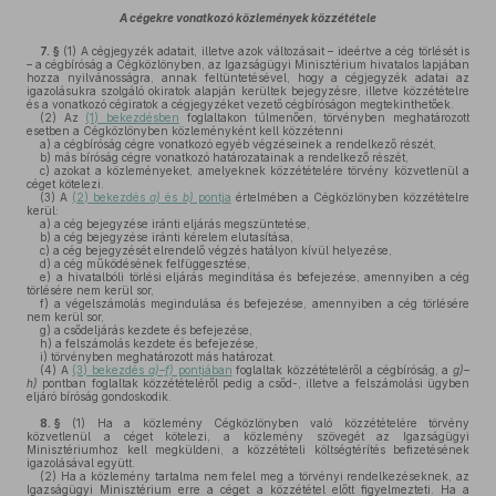
A cégekre vonatkozó közlemények közzététele
7. §
(1)
A cégjegyzék adatait, illetve azok változásait – ideértve a cég törlését is
– a cégbíróság a Cégközlönyben, az Igazságügyi Minisztérium hivatalos lapjában
hozza nyilvánosságra, annak feltüntetésével, hogy a cégjegyzék adatai az
igazolásukra szolgáló okiratok alapján kerültek bejegyzésre, illetve közzétételre
és a vonatkozó cégiratok a cégjegyzéket vezető cégbíróságon megtekinthetőek.
(2)
Az
(1) bekezdésben
foglaltakon túlmenően, törvényben meghatározott
esetben a Cégközlönyben közleményként kell közzétenni
a)
a cégbíróság cégre vonatkozó egyéb végzéseinek a rendelkező részét,
b)
más bíróság cégre vonatkozó határozatainak a rendelkező részét,
c)
azokat a közleményeket, amelyeknek közzétételére törvény közvetlenül a
céget kötelezi.
(3)
A
(2) bekezdés
a)
és
b)
pontja
értelmében a Cégközlönyben közzétételre
kerül:
a)
a cég bejegyzése iránti eljárás megszüntetése,
b)
a cég bejegyzése iránti kérelem elutasítása,
c)
a cég bejegyzését elrendelő végzés hatályon kívül helyezése,
d)
a cég működésének felfüggesztése,
e)
a hivatalbóli törlési eljárás megindítása és befejezése, amennyiben a cég
törlésére nem kerül sor,
f)
a végelszámolás megindulása és befejezése, amennyiben a cég törlésére
nem kerül sor,
g)
a csődeljárás kezdete és befejezése,
h)
a felszámolás kezdete és befejezése,
i)
törvényben meghatározott más határozat.
(4)
A
(3) bekezdés
a)–f)
pontjában
foglaltak közzétételéről a cégbíróság, a
g)–
h)
pontban foglaltak közzétételéről pedig a csőd-, illetve a felszámolási ügyben
eljáró bíróság gondoskodik.
8. §
(1)
Ha a közlemény Cégközlönyben való közzétételére törvény
közvetlenül a céget kötelezi, a közlemény szövegét az Igazságügyi
Minisztériumhoz kell megküldeni, a közzétételi költségtérítés befizetésének
igazolásával együtt.
(2)
Ha a közlemény tartalma nem felel meg a törvényi rendelkezéseknek, az
Igazságügyi Minisztérium erre a céget a közzététel előtt figyelmezteti. Ha a