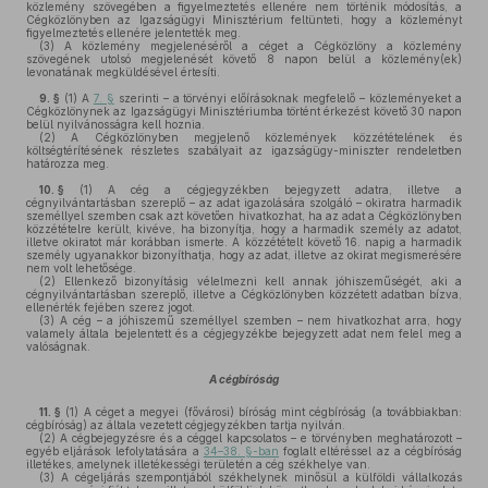
közlemény szövegében a figyelmeztetés ellenére nem történik módosítás, a
Cégközlönyben az Igazságügyi Minisztérium feltünteti, hogy a közleményt
figyelmeztetés ellenére jelentették meg.
(3)
A közlemény megjelenéséről a céget a Cégközlöny a közlemény
szövegének utolsó megjelenését követő 8 napon belül a közlemény(ek)
levonatának megküldésével értesíti.
9. §
(1)
A
7. §
szerinti – a törvényi előírásoknak megfelelő – közleményeket a
Cégközlönynek az Igazságügyi Minisztériumba történt érkezést követő 30 napon
belül nyilvánosságra kell hoznia.
(2)
A Cégközlönyben megjelenő közlemények közzétételének és
költségtérítésének részletes szabályait az igazságügy-miniszter rendeletben
határozza meg.
10. §
(1)
A cég a cégjegyzékben bejegyzett adatra, illetve a
cégnyilvántartásban szereplő – az adat igazolására szolgáló – okiratra harmadik
személlyel szemben csak azt követően hivatkozhat, ha az adat a Cégközlönyben
közzétételre került, kivéve, ha bizonyítja, hogy a harmadik személy az adatot,
illetve okiratot már korábban ismerte. A közzétételt követő 16. napig a harmadik
személy ugyanakkor bizonyíthatja, hogy az adat, illetve az okirat megismerésére
nem volt lehetősége.
(2)
Ellenkező bizonyításig vélelmezni kell annak jóhiszeműségét, aki a
cégnyilvántartásban szereplő, illetve a Cégközlönyben közzétett adatban bízva,
ellenérték fejében szerez jogot.
(3)
A cég – a jóhiszemű személlyel szemben – nem hivatkozhat arra, hogy
valamely általa bejelentett és a cégjegyzékbe bejegyzett adat nem felel meg a
valóságnak.
A cégbíróság
11. §
(1)
A céget a megyei (fővárosi) bíróság mint cégbíróság (a továbbiakban:
cégbíróság) az általa vezetett cégjegyzékben tartja nyilván.
(2)
A cégbejegyzésre és a céggel kapcsolatos – e törvényben meghatározott –
egyéb eljárások lefolytatására a
34–38. §-ban
foglalt eltéréssel az a cégbíróság
illetékes, amelynek illetékességi területén a cég székhelye van.
(3)
A cégeljárás szempontjából székhelynek minősül a külföldi vállalkozás