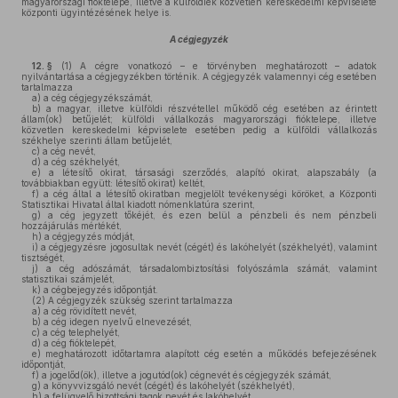
magyarországi fióktelepe, illetve a külföldiek közvetlen kereskedelmi képviselete
központi ügyintézésének helye is.
A cégjegyzék
12. §
(1)
A cégre vonatkozó – e törvényben meghatározott – adatok
nyilvántartása a cégjegyzékben történik. A cégjegyzék valamennyi cég esetében
tartalmazza
a)
a cég cégjegyzékszámát,
b)
a magyar, illetve külföldi részvétellel működő cég esetében az érintett
állam(ok) betűjelét; külföldi vállalkozás magyarországi fióktelepe, illetve
közvetlen kereskedelmi képviselete esetében pedig a külföldi vállalkozás
székhelye szerinti állam betűjelét,
c)
a cég nevét,
d)
a cég székhelyét,
e)
a létesítő okirat, társasági szerződés, alapító okirat, alapszabály (a
továbbiakban együtt: létesítő okirat) keltét,
f)
a cég által a létesítő okiratban megjelölt tevékenységi köröket, a Központi
Statisztikai Hivatal által kiadott nómenklatúra szerint,
g)
a cég jegyzett tőkéjét, és ezen belül a pénzbeli és nem pénzbeli
hozzájárulás mértékét,
h)
a cégjegyzés módját,
i)
a cégjegyzésre jogosultak nevét (cégét) és lakóhelyét (székhelyét), valamint
tisztségét,
j)
a cég adószámát, társadalombiztosítási folyószámla számát, valamint
statisztikai számjelét,
k)
a cégbejegyzés időpontját.
(2)
A cégjegyzék szükség szerint tartalmazza
a)
a cég rövidített nevét,
b)
a cég idegen nyelvű elnevezését,
c)
a cég telephelyét,
d)
a cég fióktelepét,
e)
meghatározott időtartamra alapított cég esetén a működés befejezésének
időpontját,
f)
a jogelőd(ök), illetve a jogutód(ok) cégnevét és cégjegyzék számát,
g)
a könyvvizsgáló nevét (cégét) és lakóhelyét (székhelyét),
h)
a felügyelő bizottsági tagok nevét és lakóhelyét,