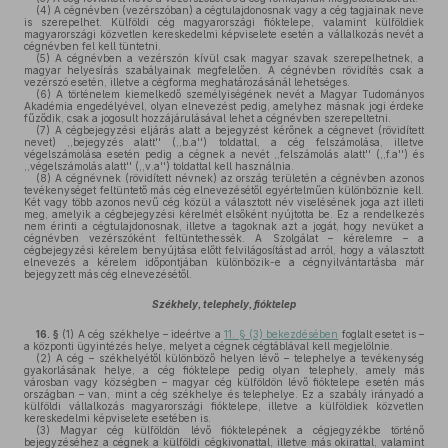
(4)
A cégnévben (vezérszóban) a cégtulajdonosnak vagy a cég tagjainak neve
is szerepelhet. Külföldi cég magyarországi fióktelepe, valamint külföldiek
magyarországi közvetlen kereskedelmi képviselete esetén a vállalkozás nevét a
cégnévben fel kell tüntetni.
(5)
A cégnévben a vezérszón kívül csak magyar szavak szerepelhetnek, a
magyar helyesírás szabályainak megfelelően. A cégnévben rövidítés csak a
vezérszó esetén, illetve a cégforma meghatározásánál lehetséges.
(6)
A történelem kiemelkedő személyiségének nevét a Magyar Tudományos
Akadémia engedélyével, olyan elnevezést pedig, amelyhez másnak jogi érdeke
fűződik, csak a jogosult hozzájárulásával lehet a cégnévben szerepeltetni.
(7)
A cégbejegyzési eljárás alatt a bejegyzést kérőnek a cégnevet (rövidített
nevet) ,,bejegyzés alatt'' (,,b.a'') toldattal, a cég felszámolása, illetve
végelszámolása esetén pedig a cégnek a nevét ,,felszámolás alatt'' (,,f.a'') és
,,végelszámolás alatt'' (,,v.a'') toldattal kell használnia.
(8)
A cégnévnek (rövidített névnek) az ország területén a cégnévben azonos
tevékenységet feltüntető más cég elnevezésétől egyértelműen különböznie kell.
Két vagy több azonos nevű cég közül a választott név viselésének joga azt illeti
meg, amelyik a cégbejegyzési kérelmét elsőként nyújtotta be. Ez a rendelkezés
nem érinti a cégtulajdonosnak, illetve a tagoknak azt a jogát, hogy nevüket a
cégnévben vezérszóként feltüntethessék. A Szolgálat – kérelemre – a
cégbejegyzési kérelem benyújtása előtt felvilágosítást ad arról, hogy a választott
elnevezés a kérelem időpontjában különbözik-e a cégnyilvántartásba már
bejegyzett más cég elnevezésétől.
Székhely, telephely, fióktelep
16. §
(1)
A cég székhelye – ideértve a
11. § (3) bekezdésében
foglalt esetet is –
a központi ügyintézés helye, melyet a cégnek cégtáblával kell megjelölnie.
(2)
A cég – székhelyétől különböző helyen lévő – telephelye a tevékenység
gyakorlásának helye, a cég fióktelepe pedig olyan telephely, amely más
városban vagy községben – magyar cég külföldön lévő fióktelepe esetén más
országban – van, mint a cég székhelye és telephelye. Ez a szabály irányadó a
külföldi vállalkozás magyarországi fióktelepe, illetve a külföldiek közvetlen
kereskedelmi képviselete esetében is.
(3)
Magyar cég külföldön lévő fióktelepének a cégjegyzékbe történő
bejegyzéséhez a cégnek a külföldi cégkivonattal, illetve más okirattal, valamint