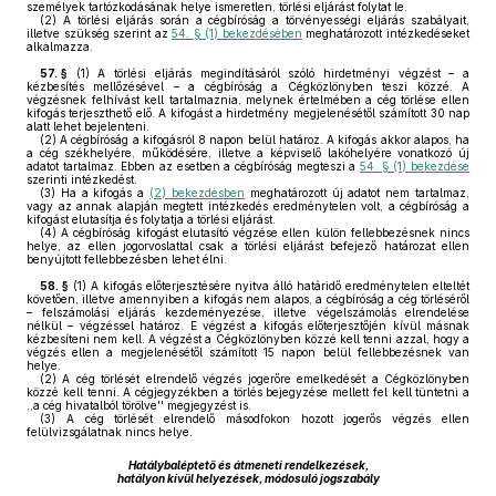
személyek tartózkodásának helye ismeretlen, törlési eljárást folytat le.
(2)
A törlési eljárás során a cégbíróság a törvényességi eljárás szabályait,
illetve szükség szerint az
54. § (1) bekezdésében
meghatározott intézkedéseket
alkalmazza.
57. §
(1)
A törlési eljárás megindításáról szóló hirdetményi végzést – a
kézbesítés mellőzésével – a cégbíróság a Cégközlönyben teszi közzé. A
végzésnek felhívást kell tartalmaznia, melynek értelmében a cég törlése ellen
kifogás terjeszthető elő. A kifogást a hirdetmény megjelenésétől számított 30 nap
alatt lehet bejelenteni.
(2)
A cégbíróság a kifogásról 8 napon belül határoz. A kifogás akkor alapos, ha
a cég székhelyére, működésére, illetve a képviselő lakóhelyére vonatkozó új
adatot tartalmaz. Ebben az esetben a cégbíróság megteszi a
54. § (1) bekezdése
szerinti intézkedést.
(3)
Ha a kifogás a
(2) bekezdésben
meghatározott új adatot nem tartalmaz,
vagy az annak alapján megtett intézkedés eredménytelen volt, a cégbíróság a
kifogást elutasítja és folytatja a törlési eljárást.
(4)
A cégbíróság kifogást elutasító végzése ellen külön fellebbezésnek nincs
helye, az ellen jogorvoslattal csak a törlési eljárást befejező határozat ellen
benyújtott fellebbezésben lehet élni.
58. §
(1)
A kifogás előterjesztésére nyitva álló határidő eredménytelen elteltét
követően, illetve amennyiben a kifogás nem alapos, a cégbíróság a cég törléséről
– felszámolási eljárás kezdeményezése, illetve végelszámolás elrendelése
nélkül – végzéssel határoz. E végzést a kifogás előterjesztőjén kívül másnak
kézbesíteni nem kell. A végzést a Cégközlönyben közzé kell tenni azzal, hogy a
végzés ellen a megjelenésétől számított 15 napon belül fellebbezésnek van
helye.
(2)
A cég törlését elrendelő végzés jogerőre emelkedését a Cégközlönyben
közzé kell tenni. A cégjegyzékben a törlés bejegyzése mellett fel kell tüntetni a
,,a cég hivatalból törölve'' megjegyzést is.
(3)
A cég törlését elrendelő másodfokon hozott jogerős végzés ellen
felülvizsgálatnak nincs helye.
Hatálybaléptető és átmeneti rendelkezések,
hatályon kívül helyezések, módosuló jogszabály