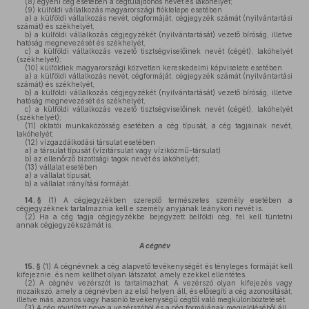
(8)
egyéni cég esetében a cégtulajdonos nevét és lakóhelyét;
(9)
külföldi vállalkozás magyarországi fióktelepe esetében
a)
a külföldi vállalkozás nevét, cégformáját, cégjegyzék számát (nyilvántartási
számát) és székhelyét,
b)
a külföldi vállalkozás cégjegyzékét (nyilvántartását) vezető bíróság, illetve
hatóság megnevezését és székhelyét,
c)
a külföldi vállalkozás vezető tisztségviselőinek nevét (cégét), lakóhelyét
(székhelyét);
(10)
külföldiek magyarországi közvetlen kereskedelmi képviselete esetében
a)
a külföldi vállalkozás nevét, cégformáját, cégjegyzék számát (nyilvántartási
számát) és székhelyét,
b)
a külföldi vállalkozás cégjegyzékét (nyilvántartását) vezető bíróság, illetve
hatóság megnevezését és székhelyét,
c)
a külföldi vállalkozás vezető tisztségviselőinek nevét (cégét), lakóhelyét
(székhelyét);
(11)
oktatói munkaközösség esetében a cég típusát, a cég tagjainak nevét,
lakóhelyét;
(12)
vízgazdálkodási társulat esetében
a)
a társulat típusát (vízitársulat vagy víziközmű-társulat)
b)
az ellenőrző bizottsági tagok nevét és lakóhelyét;
(13)
vállalat esetében
a)
a vállalat típusát,
b)
a vállalat irányítási formáját.
14. §
(1)
A cégjegyzékben szereplő természetes személy esetében a
cégjegyzéknek tartalmaznia kell e személy anyjának leánykori nevét is.
(2)
Ha a cég tagja cégjegyzékbe bejegyzett belföldi cég, fel kell tüntetni
annak cégjegyzékszámát is.
A cégnév
15. §
(1)
A cégnévnek a cég alapvető tevékenységét és tényleges formáját kell
kifejeznie, és nem kelthet olyan látszatot, amely ezekkel ellentétes.
(2)
A cégnév vezérszót is tartalmazhat. A vezérszó olyan kifejezés vagy
mozaikszó, amely a cégnévben az első helyen áll, és elősegíti a cég azonosítását,
illetve más, azonos vagy hasonló tevékenységű cégtől való megkülönböztetését.
(3)
A cég rövidített neve a vezérszóból és a cég formájának megjelöléséből áll.