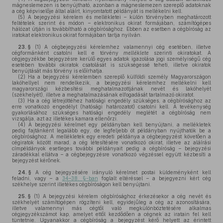
mágneslemezen is benyújtható, azonban a mágneslemezen szereplő adatoknak
a cég képviselője által aláírt, kinyomtatott példányát is mellékelni kell.
(5)
A bejegyzési kérelem és mellékletei – külön törvényben meghatározott
feltételek szerint és módon – elektronikus okirat formájában, számítógépes
hálózat útján is továbbítható a cégbírósághoz. Ebben az esetben a cégbíróság az
iratokat elektronikus okirat formájában tartja nyilván.
23. §
(1)
A cégbejegyzési kérelemhez valamennyi cég esetében, illetve
cégformánként csatolni kell e törvény
melléklete
szerinti okiratokat. A
cégjegyzékbe bejegyzésre kerülő egyes adatok igazolása jogi személyiségű cég
esetében további okiratok csatolását is szükségessé teheti, illetve okiratok
benyújtását más törvény is előírhatja.
(2)
Ha a bejegyzési kérelemben szereplő külföldi személy Magyarországon
lakóhellyel nem rendelkezik, a bejegyzési kérelemhez mellékelni kell
magyarországi kézbesítési meghatalmazottjának nevét és lakóhelyét
(székhelyét), illetve a meghatalmazásának elfogadását tartalmazó okiratot.
(3)
Ha a cég létrejöttéhez hatósági engedély szükséges, a cégbírósághoz az
erre vonatkozó engedélyt (hatósági határozatot) csatolni kell. A tevékenység
gyakorlásához szükséges hatósági engedély meglétét a cégbíróság nem
vizsgálja, azt az illetékes kamara ellenőrzi.
(4)
A bejegyzési kérelmet egy példányban kell benyújtani, a mellékletek
pedig fajtánként legalább egy, de legfeljebb öt példányban nyújthatók be a
cégbírósághoz. A mellékletek egy eredeti példánya a cégbejegyzést követően a
cégiratok között marad, a cég létesítésére vonatkozó okirat, illetve az aláírási
címpéldányok esetleges további példányait pedig a cégbíróság – bejegyzési
záradékkal ellátva – a cégbejegyzésre vonatkozó végzéssel együtt kézbesíti a
bejegyzést kérőnek.
24. §
A cég bejegyzésére irányuló kérelmet postai küldeményként kell
feladni, vagy – a
34–38. §-ban
foglalt eltéréssel – a bejegyezni kért cég
székhelye szerint illetékes cégbíróságon kell benyújtani.
25. §
(1)
A bejegyzési kérelem cégbírósághoz érkezésekor a cég nevét és
székhelyét számítógépen rögzíteni kell, egyidejűleg a cég az azonosítására,
illetve valamennyi más cégtől való megkülönböztetésére alkalmas
cégjegyzékszámot kap, amelyet ettől kezdődően a cégnek az iratain fel kell
tüntetnie. Ugyanakkor a cégbíróság a bejegyzést kérő helyett az érintett