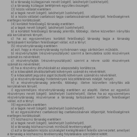
b)
a társaság kültagjainak nevét (cégét), lakóhelyét (székhelyét),
c)
a társaság kültagjai betétjének együttes összegét;
(3)
közös vállalat esetében
a)
a tagok nevét (cégét), lakóhelyét (székhelyét),
b)
a közös vállalat csatlakozó tagja csatlakozásának időpontját, felelősségének
esetleges korlátozását;
(4)
korlátolt felelősségű társaság esetében
a)
a tagok nevét (cégét), lakóhelyét (székhelyét),
b)
a korlátolt felelősségű társaság jelentős, többségi, illetve közvetlen irányítás
alá kerülésének tényét,
c)
ha az egyszemélyes korlátolt felelősségű társaság tagja a társaság
tartozásaiért korlátlan felelősséget vállal, ezt a tényt;
(5)
részvénytársaság esetében
a)
azt, hogy a részvénytársaság nyilvánosan vagy zártkörűen működik,
b)
részvényfajták (részvényosztályok) szerint a bemutatóra szóló részvények
számát és névértékét,
c)
részvényfajták (részvényosztályok) szerint a névre szóló részvények
számát és névértékét,
d)
ha a részvény átruházását az alapszabály korlátozza,
e)
a kibocsátott átváltoztatható kötvények számát és névértékét,
f)
a kibocsátott jegyzési jogot biztosító kötvények számát és névértékét,
g)
a részvénytársasági hirdetmények közzétételének módját, helyét,
h)
a részvénytársaság jelentős, többségi, illetve közvetlen irányítás alá
kerülésének tényét,
i)
egyszemélyes részvénytársaság esetében az alapító, illetve az egyedüli
részvényes nevét (cégét), lakóhelyét (székhelyét), illetve ha az egyszemélyes
részvénytársaság részvényese a társaság tartozásaiért korlátlan felelősséget
vállal, ezt a tényt;
(6)
egyesülés esetében
a)
a tagok nevét (cégét), lakóhelyét (székhelyét),
b)
az egyesüléshez csatlakozó tag csatlakozásának időpontját, felelősségének
esetleges korlátozását;
(7)
közhasznú társaság esetében
a)
a tagok nevét (cégét), lakóhelyét (székhelyét),
b)
a társaság közhasznúnak minősülő tevékenységét,
c)
azt a társadalmi közös szükséglet kielégítéséért felelős szervezetet, amellyel
a társaság a közhasznú tevékenység folytatására szerződést kötött;