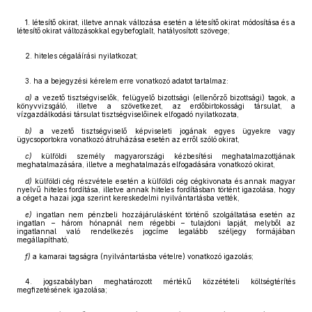
1. létesítő okirat, illetve annak változása esetén a létesítő okirat módosítása és a
létesítő okirat változásokkal egybefoglalt, hatályosított szövege;
2. hiteles cégaláírási nyilatkozat;
3. ha a bejegyzési kérelem erre vonatkozó adatot tartalmaz:
a)
a vezető tisztségviselők, felügyelő bizottsági (ellenőrző bizottsági) tagok, a
könyvvizsgáló, illetve a szövetkezet, az erdőbirtokossági társulat, a
vízgazdálkodási társulat tisztségviselőinek elfogadó nyilatkozata,
b)
a vezető tisztségviselő képviseleti jogának egyes ügyekre vagy
ügycsoportokra vonatkozó átruházása esetén az erről szóló okirat,
c)
külföldi személy magyarországi kézbesítési meghatalmazottjának
meghatalmazására, illetve a meghatalmazás elfogadására vonatkozó okirat,
d)
külföldi cég részvétele esetén a külföldi cég cégkivonata és annak magyar
nyelvű hiteles fordítása, illetve annak hiteles fordításban történt igazolása, hogy
a céget a hazai joga szerint kereskedelmi nyilvántartásba vették,
e)
ingatlan nem pénzbeli hozzájárulásként történő szolgáltatása esetén az
ingatlan – három hónapnál nem régebbi – tulajdoni lapját, melyből az
ingatlannal való rendelkezés jogcíme legalább széljegy formájában
megállapítható,
f)
a kamarai tagságra (nyilvántartásba vételre) vonatkozó igazolás;
4. jogszabályban meghatározott mértékű közzétételi költségtérítés
megfizetésének igazolása;