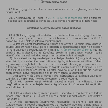
egyéb rendelkezések
27. §
A bejegyzési kérelem visszavonása esetén a cégbíróság az eljárást
megszünteti.
28. §
A bejegyezni kért adat – a
30. § (2)–(3) bekezdésében
foglalt eltéréssel
– a cégjegyzékbe történő bejegyzéssel, a bejegyzés napjával válik hatályossá.
A változás bejegyzési eljárás közös szabályai
29. §
(1)
A cég bejegyzett adataiban bekövetkezett változás bejegyzése iránti
kérelmet – törvény eltérő rendelkezésének hiányában – a változástól számított 30
napon belül kell előterjeszteni a cégbíróságnál.
(2)
A létesítő okirat módosítását a változás bejegyzési kérelem benyújtásával
egyidejűleg 30 napon belül be kell jelenteni a cégbíróságnak abban az esetben
is, ha a változás a cégjegyzéknek csak a
12. § (1) bekezdése
e)
pontja
szerinti
adatát érinti. A létesítő okirat módosítása esetén minden esetben csatolni kell a
létesítő okirat változásokkal egységes szerkezetbe foglalt szövegét is.
(3)
Ha a változás a cég székhelyét (telephelyét, fióktelepét) vagy tevékenységi
körét érinti, a létesítő okirat módosítása a cég legfőbb szervének ülésén felvett
jegyzőkönyvbe foglalható. Ebben az esetben a módosítást a jogi képviselő, illetve
a közjegyző az egységes szerkezetbe foglalt létesítő okiraton ellenjegyzi, illetve
hitelesíti. Az egységes szerkezetű okiratból egyértelműen ki kell tűnnie, hogy az
ellenjegyzés, illetve hitelesítés az okirat mely pontjaira vonatkozik.
(4)
Jogi személyiségű cég a jegyzett tőke mértékének változását a változástól
számított 60 napon belül köteles bejelenteni a cégbíróságnál.
(5)
A cég tevékenységi körének változása esetén e változást illeték
megfizetése nélkül lehet bejelenteni a cégbíróságon és közzétételi költségtérítést
sem kell fizetni.
30. §
(1)
A változás bejegyzési eljárásra – ideértve a cég kérelemre történő
törlése iránti eljárást is – a cégbejegyzési eljárás rendelkezései megfelelően
irányadóak.
(2)
A cég székhelyét (telephelyét, fióktelepét), valamint a cég tagjait
(tulajdonosait), a vezető tisztségviselőket, a felügyelő bizottság tagjait, illetve a
könyvvizsgáló személyét érintő változás a cégjegyzékbe történő bejegyzéssel, de