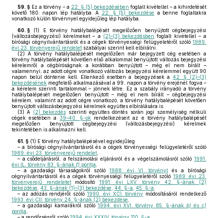
59. §
Ez a törvény – a
22. § (5) bekezdésében
foglalt kivétellel – a kihirdetését
követő 180. napon lép hatályba. A
22. § (5) bekezdése
a benne foglaltakra
vonatkozó külön törvénnyel egyidejűleg lép hatályba.
60. §
(1)
E törvény hatálybalépését megelőzően benyújtott cégbejegyzési
(változásbejegyzési) kérelmeket – a
(2)–(3) bekezdésben
foglalt kivétellel – a
bírósági cégnyilvántartásról és a cégek törvényességi felügyeletéről szóló
1989.
évi 23. törvényerejű rendelet
szabályai szerint kell elbírálni.
(2)
A törvény hatálybalépését megelőzően már bejegyzett cég esetében a
törvény hatálybalépését követően első alkalommal benyújtott változás bejegyzési
kérelemről a cégbíróságnak a korábban benyújtott – még el nem bírált –
valamennyi, az adott cégre vonatkozó változás bejegyzési kérelemmel együtt 90
napon belül döntenie kell. Ellenkező esetben a bejegyzések a
42. § (2)–(3)
bekezdésének
megfelelő alkalmazásával a 99. napon a törvény erejénél fogva –
a kérelem szerinti tartalommal – jönnek létre. Ez a szabály irányadó a törvény
hatálybalépését megelőzően benyújtott – még el nem bírált – cégbejegyzési
kérelem, valamint az adott cégre vonatkozó, a törvény hatálybalépését követően
benyújtott változásbejegyzési kérelmek együttes elbírálására is.
(3)
A
(2) bekezdés
szerinti együttes döntés során jogi személyiség nélküli
cégek esetében a
39–40. §-ok
rendelkezéseit az e törvény hatálybalépését
megelőzően benyújtott cégbejegyzési (változásbejegyzési) kérelmek
tekintetében is alkalmazni kell.
61. §
(1)
E törvény hatálybalépésével egyidejűleg
– a bírósági cégnyilvántartásról és a cégek törvényességi felügyeletéről szóló
1989. évi 23. törvényerejű rendelet
,
– a csődeljárásról, a felszámolási eljárásról és a végelszámolásról szóló
1991.
évi IL. törvény 83. §-ának
f)
pontja
,
– a gazdasági társaságokról szóló
1988. évi VI. törvényt
és a bírósági
cégnyilvántartásról és a cégek törvényességi felügyeletéről szóló
1989. évi 23.
törvényerejű rendeletet
módosító
1991. évi LXV. törvény 42. §-ának (2)
bekezdése
,
43. §-ának (1)–(3) bekezdése
,
44. §-a
,
45. §-a
,
– az adózás rendjéről szóló
1990. évi XCI. törvény
módosításáról rendelkező
1993. évi CII. törvény 24. §-ának (2) bekezdése
,
– a gazdasági kamarákról szóló
1994. évi XVI. törvény 85. §-ának
b)
és
c)
pontja
,
– a rendőrségről szóló
1994. évi XXXIV. törvény 110. §-a
,