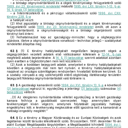
– a bírósági cégnyilvántartásról és a cégek törvényességi felügyeletéről szóló
1989. évi 23. törvényerejű rendeletet
módosító
1995. évi LXII. törvény 1–13. §-ai
,
14. §-ának (3) bekezdése
,
– a hitelintézetekről és a pénzügyi vállalkozásokról szóló
1996. évi CXII.
törvény 238. §-a
a hatályát veszti.
(2)
Ahol jogszabály a bírósági cégnyilvántartásról és a cégek törvényességi
felügyeletéről szóló
1989. évi 23. törvényerejű rendeletet
említi, ott azon a
cégnyilvántartásról, a cégnyilvánosságról és a bírósági cégeljárásról szóló
törvényt kell érteni.
(3)
Felhatalmazást kap az igazságügy-miniszter, hogy a cégbejegyzési
eljárásra, illetve a cégnyilvántartásra vonatkozó – technikai jellegű – szabályokat
rendelettel állapítsa meg.
62. §
(1)
E törvény hatálybalépését megelőzően bejegyzett cégek a
cégjegyzékben vezetett adataik első változásakor kötelesek a
12–14. §-nak
megfelelő adatok bejelentésére. A
14. § (1) bekezdése
szerinti adatokat azonban
ilyen esetben a Cégközlönyben nem kell közzétenni.
(2)
Azok a korábban bejegyzett adatok, amelyeket e törvény hatálybalépését
követően a cégjegyzék már nem tart nyilván, e törvény hatálybalépésének
napjával az országos számítógépes rendszerben hivatalból törlésre kerülnek. Ez
a szabály irányadó a cég székhelyétől eltérő cégbíróság illetékességi területén
bejegyzett fióktelep cégnyilvántartásból való törlésére is.
63. §
A gazdasági kamarákról szóló
1994. évi XVI. törvény 13. §-a
a következő
(3) bekezdéssel
egészül ki, egyidejűleg a jelenlegi
(3) bekezdés
számozása
(4)
bekezdésre
változik:
,,(3) Az ideiglenes nyilvántartásba vétellel egyidejűleg a területi gazdasági
kamara felhívja a gazdálkodó szervezetet, hogy amennyiben olyan
tevékenységet kíván végezni, amelynek folytatását jogszabály hatósági
engedélyhez köti, e tevékenység megkezdése előtt igazolnia kell a kamaránál a
hatósági engedély meglétét.''
64. §
Ez a törvény a Magyar Köztársaság és az Európai Közösségek és azok
tagállamai között társulás létesítéséről szóló, Brüsszelben, 1991. december 16-án
aláírt Európai Megállapodás tárgykörében, a Megállapodást kihirdető
1994. évi I.