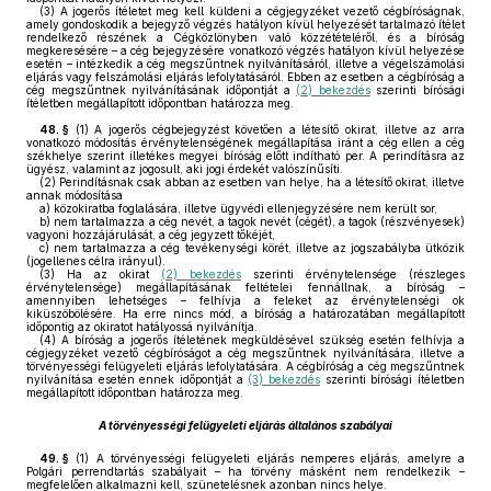
(3)
A jogerős ítéletet meg kell küldeni a cégjegyzéket vezető cégbíróságnak,
amely gondoskodik a bejegyző végzés hatályon kívül helyezését tartalmazó ítélet
rendelkező részének a Cégközlönyben való közzétételéről, és a bíróság
megkeresésére – a cég bejegyzésére vonatkozó végzés hatályon kívül helyezése
esetén – intézkedik a cég megszűntnek nyilvánításáról, illetve a végelszámolási
eljárás vagy felszámolási eljárás lefolytatásáról. Ebben az esetben a cégbíróság a
cég megszűntnek nyilvánításának időpontját a
(2) bekezdés
szerinti bírósági
ítéletben megállapított időpontban határozza meg.
48. §
(1)
A jogerős cégbejegyzést követően a létesítő okirat, illetve az arra
vonatkozó módosítás érvénytelenségének megállapítása iránt a cég ellen a cég
székhelye szerint illetékes megyei bíróság előtt indítható per. A perindításra az
ügyész, valamint az jogosult, aki jogi érdekét valószínűsíti.
(2)
Perindításnak csak abban az esetben van helye, ha a létesítő okirat, illetve
annak módosítása
a)
közokiratba foglalására, illetve ügyvédi ellenjegyzésére nem került sor,
b)
nem tartalmazza a cég nevét, a tagok nevét (cégét), a tagok (részvényesek)
vagyoni hozzájárulását, a cég jegyzett tőkéjét,
c)
nem tartalmazza a cég tevékenységi körét, illetve az jogszabályba ütközik
(jogellenes célra irányul).
(3)
Ha az okirat
(2) bekezdés
szerinti érvénytelensége (részleges
érvénytelensége) megállapításának feltételei fennállnak, a bíróság –
amennyiben lehetséges – felhívja a feleket az érvénytelenségi ok
kiküszöbölésére. Ha erre nincs mód, a bíróság a határozatában megállapított
időpontig az okiratot hatályossá nyilvánítja.
(4)
A bíróság a jogerős ítéletének megküldésével szükség esetén felhívja a
cégjegyzéket vezető cégbíróságot a cég megszűntnek nyilvánítására, illetve a
törvényességi felügyeleti eljárás lefolytatására. A cégbíróság a cég megszűntnek
nyilvánítása esetén ennek időpontját a
(3) bekezdés
szerinti bírósági ítéletben
megállapított időpontban határozza meg.
A törvényességi felügyeleti eljárás általános szabályai
49. §
(1)
A törvényességi felügyeleti eljárás nemperes eljárás, amelyre a
Polgári perrendtartás szabályait – ha törvény másként nem rendelkezik –
megfelelően alkalmazni kell, szünetelésnek azonban nincs helye.