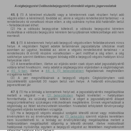
A cégbejegyzést (változásbejegyzést) elrendelő végzés; jogorvoslatok
45. §
(1)
A kérelmet elutasító vagy a kérelemnek csak részben helyt adó
végzés ellen a kérelmező, továbbá az, akire a végzés rendelkezést tartalmaz – a
rendelkezés rá vonatkozó része ellen, a cég számára nyitva álló határidőn belül
– fellebbezéssel élhet.
(2)
Ha a változás bejegyzése kötelező, a változás bejegyzési kérelem
elutasítása a változás bejegyzési kérelem benyújtásának kötelezettsége alól nem
mentesít.
46. §
(1)
A kérelemnek helyt adó bejegyző végzés ellen fellebbezésnek nincs
helye. A végzésben foglalt adatok tartalmának jogszabályba ütközése miatt
azonban az ügyész, továbbá az, akire a végzés rendelkezést tartalmaz – a
rendelkezés őt érintő részére vonatkozóan – pert indíthat a cég ellen, a cég
székhelye szerint illetékes megyei bíróság előtt a bejegyző végzés hatályon kívül
helyezése iránt.
(2)
A keresetlevélben, illetve az eljárás során csak olyan adat jogszabálysértő
voltára lehet hivatkozni, mely adatot a cégbejegyzési eljárásban a cégbíróságnak
a
40. §-ban
, illetve a
44. § (1) bekezdésében
foglaltaknak megfelelően
vizsgálnia kellett.
(3)
A per megindításának a bejegyző végzés Cégközlönyben való
közzétételétől számított 30 napon belül van helye. A határidő elmulasztása
jogvesztéssel jár.
47. §
(1)
Ha a bíróság a keresetnek helyt ad, a jogszabálysértés megállapítása
mellett a végzést – a
(2) bekezdésben
foglalt kivétellel – hatályában
fenntarthatja, és szükség esetén kötelezi a céget a jogszabálysértő állapot
megszüntetéséhez szükséges intézkedések megtételére. Ennek végrehajtását a
cégbíróság az ítélet kézhezvételét követően hivatalból lefolytatott törvényességi
felügyeleti eljárás keretében vizsgálja.
(2)
Ha a bejegyző végzés alapjául szolgáló létesítő okirat vagy módosítása
érvénytelen és az érvénytelenség az
(1) bekezdés
szerinti eljárás keretében
nem küszöbölhető ki, a bíróság az érvénytelenség megállapítása mellett a
határozatában megállapított időpontig a létesítő okiratot, illetve módosítását
hatályossá nyilvánítja, egyben a bejegyző végzést az ítéletében meghatározott
időponttal hatályon kívül helyezi.