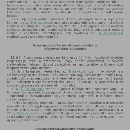
szervezetektől – az erre a célra létrehozott számítógépes rendszer útján –
beszerzi és a cégnyilvántartásban rögzíti a cég adószámát, társadalombiztosítási
folyószámla számát, valamint statisztikai számjelét. Az érintett szervezetek
kötelesek ezeket az adatokat haladéktalanul a cégbíróság rendelkezésére
bocsátani.
(2)
A bejegyzési kérelem érkezését követő két napon belül a bejegyzési
kérelemnek az
(1) bekezdésben
meghatározottakon túlmenő valamennyi további
adatát a számítógépen ugyancsak rögzíteni kell. A bejegyzési kérelem adatai
mellett a ,,bejegyzés alatt'' megjegyzést kell feltüntetni. A bejegyzési kérelem
adatait a cégbíróság számítógépes úton továbbítja az
(1) bekezdésben
meghatározott szervezetek számára.
A cégbejegyzési kérelem hiánypótlási eljárás
lefolytatás nélküli elutasítása
26. §
(1)
A cégbíróság a bejegyzési kérelmet a
25. §-ban
foglaltakat követően
megvizsgálja abból a szempontból, hogy ahhoz valamennyi, e törvény
mellékletében felsorolt okiratot csatolták-e, és megfizették-e a törvény által
meghatározott eljárási illetéket.
(2)
Ha a bejegyzési kérelemhez az
(1) bekezdés
szerinti okiratokat nem
csatolták vagy azok hiányosak, az illetéket nem vagy csak részben fizették meg,
a cégbíróság a cégbejegyzés iránti kérelmet a benyújtásától számított 8 napon
belül hiánypótlási eljárás lefolytatása nélkül elutasítja. A mulasztás miatt
igazolási kérelem előterjesztésének nincs helye.
(3)
A
(1)–(2) bekezdés
szerinti eljárásra bírósági titkár, fogalmazó vagy – a
bíróságok szervezetéről és igazgatásáról szóló törvény rendelkezése értelmében
– jogtechnikus (a továbbiakban együtt: bírósági ügyintéző) is önállóan, önálló
aláírási joggal jogosult.
(4)
Ha a bejegyzési kérelmet elutasító végzés közlését követően 8 napon belül
ismételten kérik a cég bejegyzését, az elutasításhoz fűződő, illetve a bejegyzési
kérelem előterjesztésére megállapított 30 napos határidő elmulasztása miatti, a
22. § (2) bekezdésében
meghatározott jogkövetkezmények nem alkalmazhatóak
és a korábbi eljárás során benyújtott okiratokat ismételten fel lehet használni az
új bejegyzési kérelemhez.
A cégbejegyzési kérelemmel kapcsolatos