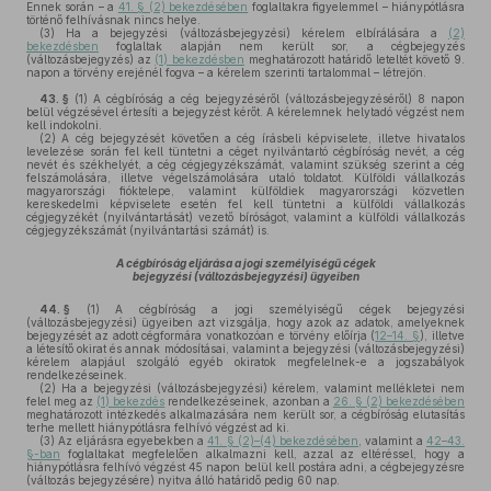
Ennek során – a
41. § (2) bekezdésében
foglaltakra figyelemmel – hiánypótlásra
történő felhívásnak nincs helye.
(3)
Ha a bejegyzési (változásbejegyzési) kérelem elbírálására a
(2)
bekezdésben
foglaltak alapján nem került sor, a cégbejegyzés
(változásbejegyzés) az
(1) bekezdésben
meghatározott határidő leteltét követő 9.
napon a törvény erejénél fogva – a kérelem szerinti tartalommal – létrejön.
43. §
(1)
A cégbíróság a cég bejegyzéséről (változásbejegyzéséről) 8 napon
belül végzésével értesíti a bejegyzést kérőt. A kérelemnek helytadó végzést nem
kell indokolni.
(2)
A cég bejegyzését követően a cég írásbeli képviselete, illetve hivatalos
levelezése során fel kell tüntetni a céget nyilvántartó cégbíróság nevét, a cég
nevét és székhelyét, a cég cégjegyzékszámát, valamint szükség szerint a cég
felszámolására, illetve végelszámolására utaló toldatot. Külföldi vállalkozás
magyarországi fióktelepe, valamint külföldiek magyarországi közvetlen
kereskedelmi képviselete esetén fel kell tüntetni a külföldi vállalkozás
cégjegyzékét (nyilvántartását) vezető bíróságot, valamint a külföldi vállalkozás
cégjegyzékszámát (nyilvántartási számát) is.
A cégbíróság eljárása a jogi személyiségű cégek
bejegyzési (változásbejegyzési) ügyeiben
44. §
(1)
A cégbíróság a jogi személyiségű cégek bejegyzési
(változásbejegyzési) ügyeiben azt vizsgálja, hogy azok az adatok, amelyeknek
bejegyzését az adott cégformára vonatkozóan e törvény előírja (
12–14. §
), illetve
a létesítő okirat és annak módosításai, valamint a bejegyzési (változásbejegyzési)
kérelem alapjául szolgáló egyéb okiratok megfelelnek-e a jogszabályok
rendelkezéseinek.
(2)
Ha a bejegyzési (változásbejegyzési) kérelem, valamint mellékletei nem
felel meg az
(1) bekezdés
rendelkezéseinek, azonban a
26. § (2) bekezdésében
meghatározott intézkedés alkalmazására nem került sor, a cégbíróság elutasítás
terhe mellett hiánypótlásra felhívó végzést ad ki.
(3)
Az eljárásra egyebekben a
41. § (2)–(4) bekezdésében
, valamint a
42–43.
§-ban
foglaltakat megfelelően alkalmazni kell, azzal az eltéréssel, hogy a
hiánypótlásra felhívó végzést 45 napon belül kell postára adni, a cégbejegyzésre
(változás bejegyzésére) nyitva álló határidő pedig 60 nap.