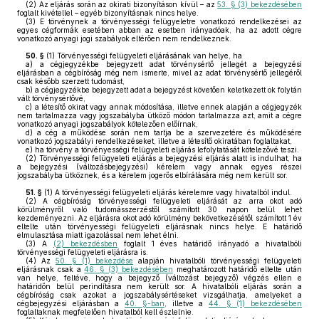
(2)
Az eljárás során az okirati bizonyításon kívül – az
53. § (3) bekezdésében
foglalt kivétellel – egyéb bizonyításnak nincs helye.
(3)
E törvénynek a törvényességi felügyeletre vonatkozó rendelkezései az
egyes cégformák esetében abban az esetben irányadóak, ha az adott cégre
vonatkozó anyagi jogi szabályok eltérően nem rendelkeznek.
50. §
(1)
Törvényességi felügyeleti eljárásának van helye, ha
a)
a cégjegyzékbe bejegyzett adat törvénysértő jellegét a bejegyzési
eljárásban a cégbíróság még nem ismerte, mivel az adat törvénysértő jellegéről
csak később szerzett tudomást,
b)
a cégjegyzékbe bejegyzett adat a bejegyzést követően keletkezett ok folytán
vált törvénysértővé,
c)
a létesítő okirat vagy annak módosítása, illetve ennek alapján a cégjegyzék
nem tartalmazza vagy jogszabályba ütköző módon tartalmazza azt, amit a cégre
vonatkozó anyagi jogszabályok kötelezően előírnak,
d)
a cég a működése során nem tartja be a szervezetére és működésére
vonatkozó jogszabályi rendelkezéseket, illetve a létesítő okiratában foglaltakat,
e)
ha törvény a törvényességi felügyeleti eljárás lefolytatását kötelezővé teszi.
(2)
Törvényességi felügyeleti eljárás a bejegyzési eljárás alatt is indulhat, ha
a bejegyzési (változásbejegyzési) kérelem vagy annak egyes részei
jogszabályba ütköznek, és a kérelem jogerős elbírálására még nem került sor.
51. §
(1)
A törvényességi felügyeleti eljárás kérelemre vagy hivatalból indul.
(2)
A cégbíróság törvényességi felügyeleti eljárását az arra okot adó
körülményről való tudomásszerzéstől számított 30 napon belül lehet
kezdeményezni. Az eljárásra okot adó körülmény bekövetkezésétől számított 1 év
eltelte után törvényességi felügyeleti eljárásnak nincs helye. E határidő
elmulasztása miatt igazolással nem lehet élni.
(3)
A
(2) bekezdésben
foglalt 1 éves határidő irányadó a hivatalbóli
törvényességi felügyeleti eljárásra is.
(4)
Az
50. § (1) bekezdése
alapján hivatalbóli törvényességi felügyeleti
eljárásnak csak a
46. § (3) bekezdésében
meghatározott határidő eltelte után
van helye, feltéve, hogy a bejegyző (változást bejegyző) végzés ellen e
határidőn belül perindításra nem került sor. A hivatalbóli eljárás során a
cégbíróság csak azokat a jogszabálysértéseket vizsgálhatja, amelyeket a
cégbejegyzési eljárásban a
40. §-ban
, illetve a
44. § (1) bekezdésében
foglaltaknak megfelelően hivatalból kell észlelnie.