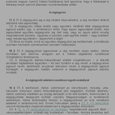
ezeknek magyar nyelvű hiteles fordításával kell igazolnia, hogy a fióktelepet a
fióktelep helye szerinti államban nyilvántartásba vették.
A cégjegyzés
17. §
(1)
A cégjegyzési jog a cég írásbeli képviseletére, a cég nevében történő
aláírásra való jogosultság.
(2)
A cégjegyzés módja önálló vagy együttes. Kettőnél több cégjegyzésre
jogosult esetén úgy is rendelkezni lehet, hogy egyes jogosultakat önálló, más
jogosultakat együttes cégjegyzési jog illet meg, vagy az egyik aláíró mindig
meghatározott személy. Ugyanaz a személy csak egyféle módon – vagy önállóan
vagy mással együttesen – jegyezheti a céget.
(3)
Mind az önálló, mind az együttes cégjegyzési jog korlátozható, a korlátozás
azonban harmadik személyekkel szemben hatálytalan.
18. §
(1)
A cégjegyzésre jogosultnak a cég nevében olyan módon, illetve
formában kell aláírnia, ahogyan azt a hiteles cégaláírási nyilatkozat
(címpéldány) tartalmazza.
(2)
A közjegyzői aláírás-hitelesítéssel ellátott címpéldányon – a létesítő
okiratban foglaltakkal egyezően – fel kell tüntetni a cég nevét, a cégjegyzésre
jogosult nevét, lakóhelyét, anyjának leánykori nevét, a cégjegyzésre jogosult
tisztségét, a cégjegyzés módját, valamint a cégjegyzésre jogosult aláírási
mintáját.
A cégjegyzék adataira vonatkozó egyéb szabályok
19. §
(1)
A lakóhelyet, illetve székhelyet az irányítószám, helység, utca,
házszám (helyrajzi szám) feltüntetésével kell megjelölni. Külföldi lakóhely,
illetve székhely esetében az ország betűjelét is fel kell tüntetni. Amennyiben a
cégjegyzékbe bejegyzett külföldi személy Magyarországon is rendelkezik
lakóhellyel, illetve tartózkodási hellyel, a cégjegyzéknek az erre vonatkozó
adatokat is tartalmaznia kell. Ennek hiányában pedig a
23. § (2) bekezdése
szerinti kézbesítési megbízott adatait kell a cégjegyzékben feltüntetni.
(2)
A
12. § (1) bekezdésének
g)
pontjában
meghatározott jegyzett tőkét –
vámszabadterületen működő cég kivételével – forintban, forintra kerekítve kell