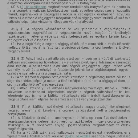
a változás időpontjára visszamenőlegesen válik hatályossá.
(3)
A
(2) bekezdésben
meghatározott rendelkezés irányadó arra az esetre is,
ha a cégnek a változás következtében csak egyetlen cégjegyzésre jogosultja
marad, ugyanakkor a cégjegyzés módja a cégjegyzék értelmében együttes.
Ebben az esetben a cégjegyzés módjának önálló cégjegyzésre történő változása a
változás időpontjára visszamenőlegesen válik hatályossá.
31. §
(1)
A cégnek változásként be kell jelentenie a cégbíróságnak a
végelszámolás megindítását, a végelszámoló nevét (cégét) és lakóhelyét
(székhelyét), illetve a végelszámolás befejezését, és egyben kérnie kell a
cégjegyzékből való törlését is.
(2)
Ha a cégbíróság a céget a cégjegyzékből kérelemre törli, a törlés időpontja
mellett a törlés módját is feltünteti a cégjegyzékben, ,,a cég kérelemre törölve''
megjegyzéssel.
32. §
(1)
Felszámolás alatt álló cég esetében – ideértve a külföldi székhelyű
változás magyarországi fióktelepét is – a változásokat, így a felszámoló szervezet
által kijelölt, a felszámolás alatt álló cégnél cégjegyzési joggal rendelkező
személy nevét és lakóhelyét a felszámoló jelenti be a cégbíróságnak, egyben
csatolja e személy aláírási címpéldányát is.
(2)
A felszámolási eljárás befejezését követően a cégbíróság hivatalból törli a
céget és a törlés időpontja mellett a törlés módját is feltünteti a cégjegyzékben, ,,a
cég hivatalból törölve'' megjegyzéssel.
(3)
Külföldi székhelyű vállalkozás magyarországi fióktelepe, illetve külföldiek
közvetlen kereskedelmi képviselete esetén a cégnek változásként be kell
jelentenie azt is, ha a külföldi vállalkozás ellen indult fizetésképtelenség
megállapítása iránti eljárás, felszámolási eljárás vagy végelszámolás.
33. §
(1)
A külföldi székhelyű vállalkozás magyarországi fióktelepének
megszüntetése iránti kérelmet a cégnek változásként kell a cégbírósághoz
benyújtania.
(2)
A fióktelep törlésére – amennyiben a fióktelep nem fizetésképtelen –
végelszámolás elrendelése nélkül kerül sor, azt követően, hogy a cég a törléshez
szükséges, a rá vonatkozó anyagi jogszabályban meghatározott feltételek
meglétét igazolta.
(3)
Ha a külföldi székhelyű vállalkozás megszűnt és ezt megelőzően, erre
figyelemmel a fióktelep nem kérte az
(1)–(2) bekezdés
szerint a megszüntetését,