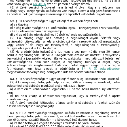
(5)
Kérelemre nincs helye törvényességi felügyeleti eljárásnak, ha az arra
vonatkozó igény a
46–48. §
szerinti perben érvényesíthető.
(6)
A törvényességi felügyelet nem terjed ki olyan ügyre, amelyben más
bírósági vagy közigazgatási eljárásnak van helye, illetve a cég gazdálkodásának
és döntéseinek gazdasági-célszerűségi szempontból való felülvizsgálatára.
52. §
(1)
A törvényességi felügyeleti eljárást kezdeményezheti:
a)
az ügyész,
b)
a cég tevékenységének ellenőrzésére jogosult közigazgatási szerv vezetője,
c)
az illetékes kamara tisztségviselője,
d)
aki az eljárás lefolytatásához fűződő jogi érdekét valószínűsíti.
(2)
Ha bíróság vagy más hatóság a cégbíróságot olyan ítéletről vagy
határozatról tájékoztatja, amely a cégjegyzékben szereplő adatról megállapítja
vagy valószínűsíti, hogy az törvénysértő, a cégbíróságnak a törvényességi
felügyeleti eljárást le kell folytatnia.
(3)
Ha a cégbíróság tudomására jut, hogy a cég nem küldte meg 30 napon
belül a cégbíróságnak, illetve a Szolgálatnak azokat az iratokat, amelyeknek
benyújtására jogszabály kötelezi, illetve jogszabályban meghatározott bejelentési
kötelezettségének nem tesz eleget, a cégbíróság felhívja a céget, hogy
kötelezettségének meghatározott határidőn belül tegyen eleget. Ha a cég e
felhívásnak nem tesz eleget, a cégbíróság a
54. § (1) bekezdésében
meghatározott törvényességi felügyeleti intézkedéseket alkalmazhatja.
53. §
(1)
A törvényességi felügyeleti eljárásban a jogi képviselet nem kötelező.
(2)
A törvényességi felügyeleti eljárás megindítására irányuló kérelmet, illetve
bejelentést a cégbíróság megküldi a cégnek azzal, hogy
a)
a kérelemre vonatkozóan legkésőbb 30 napon belül írásban nyilatkozhat,
vagy
b)
ha nem vitatja a kérelemben foglaltakat, úgy a törvénysértő állapotot
szüntesse meg.
(3)
A törvényességi felügyeleti eljárás során a cégbíróság a feleket szükség
esetén személyesen meghallgatja.
54. §
(1)
A törvényességi felügyeleti eljárás keretében a cégbíróság dönt a
törvényességi felügyeleti kérelemről, és indokolt esetben – az intézkedésre okot
adó körülmény súlyától függően – a következő intézkedést hozza:
a)
írásban felhívja a céget a törvényes működés helyreállítására,
b)
a céget 50 000 Ft-tól 500 000 Ft-ig terjedő pénzbírsággal sújtja,