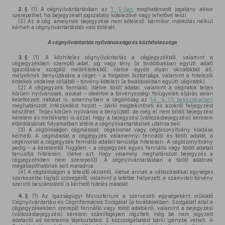
2. §
(1)
A cégnyilvántartásban az
1. §-ban
meghatározott jogalany akkor
szerepelhet, ha bejegyzését jogszabály kötelezővé vagy lehetővé teszi.
(2)
Az a cég, amelynek bejegyzése nem kötelező, bármikor indokolás nélkül
kérheti a cégnyilvántartásból való törlését.
A cégnyilvántartás nyilvánossága és közhitelessége
3. §
(1)
A közhiteles cégnyilvántartás a cégjegyzékből, valamint a
cégjegyzékben szereplő adat, jog vagy tény (a továbbiakban együtt: adat)
igazolására szolgáló mellékletekből, illetve egyéb olyan okiratokból áll,
melyeknek benyújtására a céget – a forgalom biztonsága, valamint a hitelezői
érdekek védelme céljából – törvény kötelezi (a továbbiakban együtt: cégiratok).
(2)
A cégjegyzék fennálló, illetve törölt adatai, valamint a cégiratok teljes
körűen nyilvánosak, azokat – ideértve a törvényességi felügyeleti eljárás során
keletkezett iratokat is, amennyiben a cégbíróság az
54. § (1) bekezdésében
meghatározott intézkedést hozott – bárki megtekintheti és azokról feljegyzést
készíthet. Teljes körűen nyilvános a benyújtott, de még el nem bírált bejegyzési
kérelem és mellékletei is azzal, hogy a bejegyzési (változásbejegyzési) kérelem
elbírálásának folyamatban létére a cégnyilvántartásnak utalnia kell.
(3)
A cégbíróságon cégmásolat, cégkivonat vagy cégbizonyítvány kiadása
kérhető. A cégmásolat a cégjegyzék valamennyi fennálló és törölt adatát, a
cégkivonat a cégjegyzék fennálló adatait tanúsítja hitelesen. A cégbizonyítvány
pedig – a kérelemtől függően – a cégjegyzék egyes fennálló vagy törölt adatait
tanúsítja hitelesen, illetve azt, hogy valamely meghatározott bejegyzés a
cégjegyzékben nem szerepel(t). A cégnyilvántartásban a törölt adatnak
megállapíthatónak kell maradnia.
(4)
A cégbíróságon a létesítő okiratról, illetve annak a változásokkal egységes
szerkezetbe foglalt szövegéről, valamint a letétbe helyezett, a számviteli törvény
szerinti beszámolóról is kérhető hiteles másolat.
4. §
(1)
Az Igazságügyi Minisztérium a szervezeti egységeként működő
Cégnyilvántartási és Céginformációs Szolgálat (a továbbiakban: Szolgálat) által a
cégjegyzékekben szereplő fennálló vagy törölt adatokról, valamint a bejegyzési
(változásbejegyzési) kérelem számítógépen rögzített, még be nem jegyzett
adatairól ad kérelemre tájékoztatást. E közszolgáltatást bárki igénybe veheti. A