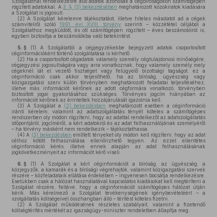
Szolgálatnál rendelkezésre álló adatok azonosak a cégbíróságokon számítógépen
rögzített adatokkal. A
3. § (3) bekezdésében
meghatározott közokiratok kiadására
a Szolgálat is jogosult.
(2)
A Szolgálat kérelemre tájékoztatást, illetve hiteles másolatot ad a cégek
számvitelről szóló
1991. évi XVIII. törvény
szerinti – közzététel céljából a
Szolgálathoz megküldött, és ott számítógépen rögzített – éves beszámolóiról is,
egyben biztosítja a beszámolókba való betekintést.
5. §
(1)
A Szolgálattól a cégjegyzékekbe bejegyzett adatok csoportosított
céginformációként történő szolgáltatása is kérhető.
(2)
Ha a csoportosított cégadatok valamely személy cégtulajdonosi minőségére,
cégjegyzési jogosultságára vagy arra vonatkoznak, hogy valamely személy mely
cégeknél lát el vezető tisztséget vagy felügyelő bizottsági tagságot, ez a
céginformáció csak akkor teljesíthető, ha az bíróság, ügyészség vagy
közigazgatási szerv külön törvényben meghatározott feladatai teljesítéséhez,
illetve más információt kérőnek az adott cégformára vonatkozó, törvényben
biztosított jogai gyakorlásához szükséges. Törvényes jogcím hiányában az
információt kérőnek az érintettek hozzájárulását igazolnia kell.
(3)
A Szolgálat a
(2) bekezdésben
meghatározott esetben a céginformáció
iránti kérelem, valamint az adatszolgáltatás tényét köteles a számítógépes
rendszerben oly módon rögzíteni, hogy az adattal rendelkezőt az adatszolgáltatás
időpontjáról, jogcíméről, a kért adatokról és az adat felhasználójának személyéről
– ha törvény másként nem rendelkezik – tájékoztathassa.
(4)
A
(3) bekezdésben
említett tényeket oly módon kell rögzíteni, hogy az adat
célhoz kötött felhasználása ellenőrizhető legyen. Az ezzel ellentétes
céginformáció kérés, illetve ennek alapján az adat felhasználásának
jogkövetkezményeit az információt kérő viseli.
6. §
(1)
A Szolgálat a kért céginformációt a bíróság, az ügyészség, a
közjegyzők, a kamarák és a bírósági végrehajtók, valamint közigazgatási szervek
részére – közfeladataik ellátása érdekében – ingyenesen bocsátja rendelkezésre.
Esetükben csak a hálózat használatával kapcsolatos kiadásokat kell megtéríteni a
Szolgálat részére, feltéve, hogy a céginformációt számítógépes hálózat útján
kérik. Más kérelmező a Szolgálat tevékenységének igénybevételéért – a
szolgáltatás költségeivel összhangban álló – térítést köteles fizetni.
(2)
A Szolgálat működésének részletes szabályait, valamint a fizetendő
költségtérítés mértékét az igazságügy-miniszter rendeletben állapítja meg.