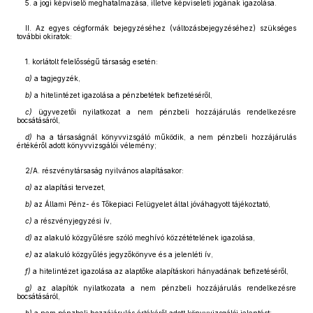
5. a jogi képviselő meghatalmazása, illetve képviseleti jogának igazolása.
II. Az egyes cégformák bejegyzéséhez (változásbejegyzéséhez) szükséges
további okiratok:
1. korlátolt felelősségű társaság esetén:
a)
a tagjegyzék,
b)
a hitelintézet igazolása a pénzbetétek befizetéséről,
c)
ügyvezetői nyilatkozat a nem pénzbeli hozzájárulás rendelkezésre
bocsátásáról,
d)
ha a társaságnál könyvvizsgáló működik, a nem pénzbeli hozzájárulás
értékéről adott könyvvizsgálói vélemény;
2/A. részvénytársaság nyilvános alapításakor:
a)
az alapítási tervezet,
b)
az Állami Pénz- és Tőkepiaci Felügyelet által jóváhagyott tájékoztató,
c)
a részvényjegyzési ív,
d)
az alakuló közgyűlésre szóló meghívó közzétételének igazolása,
e)
az alakuló közgyűlés jegyzőkönyve és a jelenléti ív,
f)
a hitelintézet igazolása az alaptőke alapításkori hányadának befizetéséről,
g)
az alapítók nyilatkozata a nem pénzbeli hozzájárulás rendelkezésre
bocsátásáról,