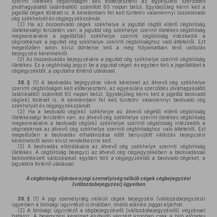
szerint illetékes cégbíróságon kell előterjeszteni az egyesülési szerződés
jóváhagyásától (aláírásától) számított 60 napon belül. Egyidejűleg kérni kell a
jogelőd cégek törlését is. A kérelemben fel kell tüntetni valamennyi összeolvadó
cég székhelyét és cégjegyzékszámát.
(2)
Ha az összeolvadó cégek székhelye a jogutód cégtől eltérő cégbíróság
illetékességi területén van, a jogutód cég székhelye szerint illetékes cégbíróság
megkeresésére a jogelőd(ök) székhelye szerinti cégbíróság intézkedik a
cégiratoknak a jogutód cég székhelye szerinti cégbírósághoz való áttételről. Ezt
megelőzően soron kívül döntenie kell a még folyamatban lévő változás
bejegyzési kérelmekről.
(3)
Az összeolvadás bejegyzésére a jogutód cég székhelye szerinti cégbíróság
illetékes. Ez a cégbíróság jegyzi be a jogutód céget, és egyben törli a jogelődöket a
cégjegyzékből, a jogutódra történő utalással.
38. §
(1)
A beolvadás bejegyzése iránti kérelmet az átvevő cég székhelye
szerinti cégbíróságon kell előterjeszteni, az egyesülési szerződés jóváhagyásától
(aláírásától) számított 60 napon belül. Egyidejűleg kérni kell a jogelőd beolvadó
cég(ek) törlését is. A kérelemben fel kell tüntetni valamennyi beolvadó cég
székhelyét és cégjegyzékszámát.
(2)
Ha a beolvadó cég(ek) székhelye az átvevő cégétől eltérő cégbíróság
illetékességi területén van, az átvevő cég székhelye szerint illetékes cégbíróság
megkeresésére a beolvadó cég(ek) székhelye szerinti cégbíróság intézkedik a
cégiratoknak az átvevő cég székhelye szerinti cégbírósághoz való áttételről. Ezt
megelőzően a beolvadás elhatározása előtt benyújtott változás bejegyzési
kérelmekről soron kívül rendelkeznie kell.
(3)
A beolvadás elbírálására az átvevő cég székhelye szerinti cégbíróság
illetékes. A cégbíróság bejegyzi az átvevő cég cégjegyzékében a beolvadással
bekövetkezett változásokat, egyben törli a cégjegyzékből a beolvadó cégeket, a
jogutódra történő utalással.
A cégbíróság eljárása a jogi személyiség nélküli cégek cégbejegyzési
(változásbejegyzési) ügyeiben
39. §
(1)
A jogi személyiség nélküli cégek bejegyzési (változásbejegyzési)
ügyeiben a bírósági ügyintéző is önállóan, önálló aláírási joggal eljárhat.
(2)
A bírósági ügyintéző a cégbejegyzésről (változásbejegyzésről) végzéssel
határoz. A bejegyzési kérelmet elutasító végzést azonban csak a bíró előzetes