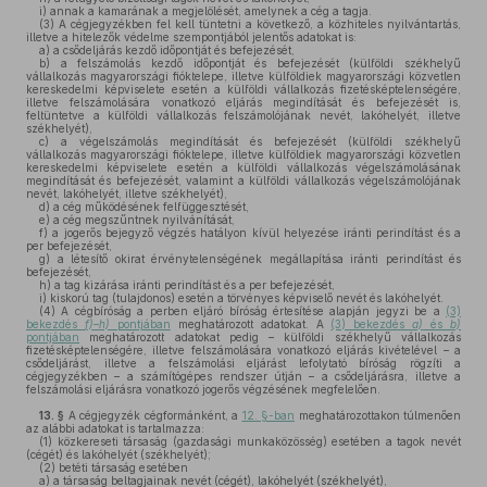
i)
annak a kamarának a megjelölését, amelynek a cég a tagja.
(3)
A cégjegyzékben fel kell tüntetni a következő, a közhiteles nyilvántartás,
illetve a hitelezők védelme szempontjából jelentős adatokat is:
a)
a csődeljárás kezdő időpontját és befejezését,
b)
a felszámolás kezdő időpontját és befejezését (külföldi székhelyű
vállalkozás magyarországi fióktelepe, illetve külföldiek magyarországi közvetlen
kereskedelmi képviselete esetén a külföldi vállalkozás fizetésképtelenségére,
illetve felszámolására vonatkozó eljárás megindítását és befejezését is,
feltüntetve a külföldi vállalkozás felszámolójának nevét, lakóhelyét, illetve
székhelyét),
c)
a végelszámolás megindítását és befejezését (külföldi székhelyű
vállalkozás magyarországi fióktelepe, illetve külföldiek magyarországi közvetlen
kereskedelmi képviselete esetén a külföldi vállalkozás végelszámolásának
megindítását és befejezését, valamint a külföldi vállalkozás végelszámolójának
nevét, lakóhelyét, illetve székhelyét),
d)
a cég működésének felfüggesztését,
e)
a cég megszűntnek nyilvánítását,
f)
a jogerős bejegyző végzés hatályon kívül helyezése iránti perindítást és a
per befejezését,
g)
a létesítő okirat érvénytelenségének megállapítása iránti perindítást és
befejezését,
h)
a tag kizárása iránti perindítást és a per befejezését,
i)
kiskorú tag (tulajdonos) esetén a törvényes képviselő nevét és lakóhelyét.
(4)
A cégbíróság a perben eljáró bíróság értesítése alapján jegyzi be a
(3)
bekezdés
f)
–
h)
pontjában
meghatározott adatokat. A
(3) bekezdés
a)
és
b)
pontjában
meghatározott adatokat pedig – külföldi székhelyű vállalkozás
fizetésképtelenségére, illetve felszámolására vonatkozó eljárás kivételével – a
csődeljárást, illetve a felszámolási eljárást lefolytató bíróság rögzíti a
cégjegyzékben – a számítógépes rendszer útján – a csődeljárásra, illetve a
felszámolási eljárásra vonatkozó jogerős végzésének megfelelően.
13. §
A cégjegyzék cégformánként, a
12. §-ban
meghatározottakon túlmenően
az alábbi adatokat is tartalmazza:
(1)
közkereseti társaság (gazdasági munkaközösség) esetében a tagok nevét
(cégét) és lakóhelyét (székhelyét);
(2)
betéti társaság esetében
a)
a társaság beltagjainak nevét (cégét), lakóhelyét (székhelyét),