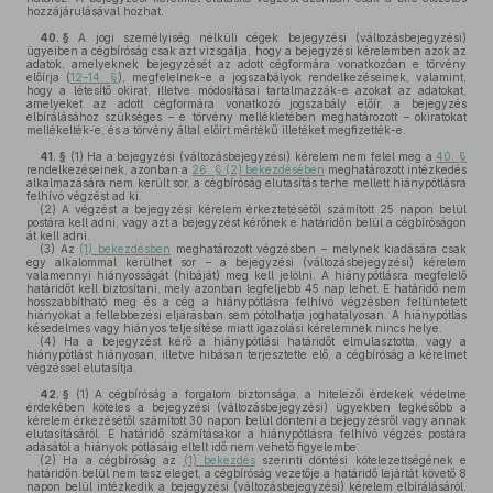
hozzájárulásával hozhat.
40. §
A jogi személyiség nélküli cégek bejegyzési (változásbejegyzési)
ügyeiben a cégbíróság csak azt vizsgálja, hogy a bejegyzési kérelemben azok az
adatok, amelyeknek bejegyzését az adott cégformára vonatkozóan e törvény
előírja (
12–14. §
), megfelelnek-e a jogszabályok rendelkezéseinek, valamint,
hogy a létesítő okirat, illetve módosításai tartalmazzák-e azokat az adatokat,
amelyeket az adott cégformára vonatkozó jogszabály előír, a bejegyzés
elbírálásához szükséges – e törvény mellékletében meghatározott – okiratokat
mellékelték-e, és a törvény által előírt mértékű illetéket megfizették-e.
41. §
(1)
Ha a bejegyzési (változásbejegyzési) kérelem nem felel meg a
40. §
rendelkezéseinek, azonban a
26. § (2) bekezdésében
meghatározott intézkedés
alkalmazására nem került sor, a cégbíróság elutasítás terhe mellett hiánypótlásra
felhívó végzést ad ki.
(2)
A végzést a bejegyzési kérelem érkeztetésétől számított 25 napon belül
postára kell adni, vagy azt a bejegyzést kérőnek e határidőn belül a cégbíróságon
át kell adni.
(3)
Az
(1) bekezdésben
meghatározott végzésben – melynek kiadására csak
egy alkalommal kerülhet sor – a bejegyzési (változásbejegyzési) kérelem
valamennyi hiányosságát (hibáját) meg kell jelölni. A hiánypótlásra megfelelő
határidőt kell biztosítani, mely azonban legfeljebb 45 nap lehet. E határidő nem
hosszabbítható meg és a cég a hiánypótlásra felhívó végzésben feltüntetett
hiányokat a fellebbezési eljárásban sem pótolhatja joghatályosan. A hiánypótlás
késedelmes vagy hiányos teljesítése miatt igazolási kérelemnek nincs helye.
(4)
Ha a bejegyzést kérő a hiánypótlási határidőt elmulasztotta, vagy a
hiánypótlást hiányosan, illetve hibásan terjesztette elő, a cégbíróság a kérelmet
végzéssel elutasítja.
42. §
(1)
A cégbíróság a forgalom biztonsága, a hitelezői érdekek védelme
érdekében köteles a bejegyzési (változásbejegyzési) ügyekben legkésőbb a
kérelem érkezésétől számított 30 napon belül dönteni a bejegyzésről vagy annak
elutasításáról. E határidő számításakor a hiánypótlásra felhívó végzés postára
adásától a hiányok pótlásáig eltelt idő nem vehető figyelembe.
(2)
Ha a cégbíróság az
(1) bekezdés
szerinti döntési kötelezettségének e
határidőn belül nem tesz eleget, a cégbíróság vezetője a határidő lejártát követő 8
napon belül intézkedik a bejegyzési (változásbejegyzési) kérelem elbírálásáról.