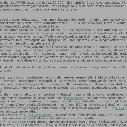
s által az ÁPV Rt. részére biztosított 50 000 millió forint forrás az Alkotmánybíróság
36/
csolatos kötelezettségek fedezete. Ezen összeget az ÁPV Rt. privatizációs tartalékába kell
iszter és a pénzügyminiszter egyetértésével kerülhet sor.
ivonás révén felszabadult ingatlanok hasznosítása esetén a ráfordításokkal csökkent
epülési önkormányzatot – ezen belül Budapesten 50-50%-ban a fővárosi, illetve a kerületi
költségvetés központosított bevételét képezi.
lített ráfordításnak az őrzés-védelemmel, az állagmegóvással, a kártalanítással, az é
tásával, a tűzszerészeti mentesítéssel, valamint az értékesítéssel kapcsolatos költségeket k
almazza a Kormányt, hogy az ÁPV Rt. vagyonkezelésében lévő, nem értékesíthető ingatlano
koztatáspolitikai, szociálpolitikai, ifjúságpolitikai, iparfejlesztési célok megvalósításának
lyi önkormányzati tulajdonba adásáról.
onában és az ÁPV Rt. vagyonkezelésében lévő ingatlanok közül, a Budapest XI. kerület, b
rajzi számú ingatlan E-3 számú ingatlanrészéből a
priv. tv. 35. §
c)
pontjában
foglaltakra te
atóság (a továbbiakban: KVI) részére az ingatlan raktárhelyiség céljára szolgáló állami tul
a térítésmentes vagyonkezelésre vonatkozó szerződést a Miniszterelnöki Hivatallal köti meg.
ntésének megfelelően – kizárólag az országos állami tervdokumentációs irattár és adattár 
laltak tekintetében az ÁPV Rt. gondoskodik arról, hogy a nevezett ingatlanrész per- és 
kerüljön.
etési szerv vagyonkezelésében lévő ingatlan értékesítésének ellenértékéből ki kell egyenlí
zt követően fennmaradó összegből a költségvetési szerv felügyeletét ellátó szerv
eg jogcímenként az építési beruházásra, ingatlanvásárlásra, felújításra és rekonstrukció
 a köztartozás mértékét és az értékesítés költségének az összegét meghaladó bevételhány
g.
glaltak nem vonatkoznak a Honvédelmi Minisztériumra, amely a vagyonkezelésében lé
kiegyenlítését követően – teljes egészében az
(1) bekezdésben
meghatározott jogcímekre fel
rium kormányzati beruházási céljainak megvalósítása érdekében a fejezetnél lév
olyó ellenértéknek megfelelő összeggel – legfeljebb 1500 millió forint értékhatárig –
sét követően az egészségügy felhalmozási céljaira szolgáló előirányzatain belül a
9. cím
,
1
óléti miniszter megemelheti.
tési szervek az
(1)–(3) bekezdésben
meghatározott értékesítésből befolyt és az által
nem tervezték meg – a kiadási és bevételi előirányzatukat növelhetik.
 és (3) bekezdésben
meghatározott hányadot meghaladó része a központi költségvetés központ
ési szerv a használatában, illetve a kezelésében lévő és a feladatai ellátásához