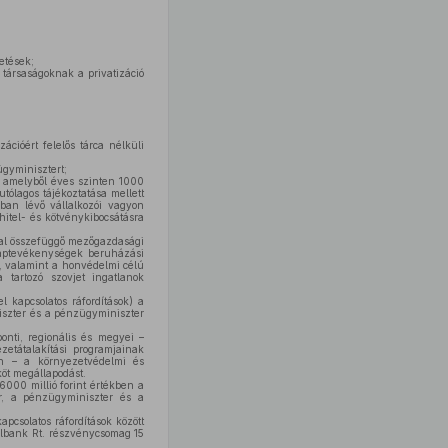
zetések;
 társaságoknak a privatizáció
ációért felelős tárca nélküli
ügyminisztert;
, amelyből éves szinten 1000
tólagos tájékoztatása mellett
ban lévő vállalkozói vagyon
itel- és kötvénykibocsátásra
ssal összefüggő mezőgazdasági
alaptevékenységek beruházási
n, valamint a honvédelmi célú
a tartozó szovjet ingatlanok
l kapcsolatos ráfordítások) a
iniszter és a pénzügyminiszter
onti, regionális és megyei –
tátalakítási programjainak
en – a környezetvédelmi és
köt megállapodást.
 6000 millió forint értékben a
er, a pénzügyminiszter és a
apcsolatos ráfordítások között
elbank Rt. részvénycsomag 15