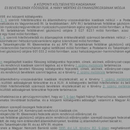
A KÖZPONTI KÖLTSÉGVETÉS KIADÁSAINAK
ÉS BEVÉTELEINEK FŐÖSSZEGE, A HIÁNY MÉRTÉKE ÉS FINANSZÍROZÁSÁNAK MÓDJA
98. évi központi költségvetés
a
3. §
szerinti hiteltörlesztési és államkötvény-visszavásárlási kiadások nélkül – a Pos
vatizációs és Vagyonkezelő Rt. (a továbbiakban: ÁPV Rt.) tartalékának feltöltése gázköz
millió-nyolcszáznegyvenötezer-nyolcszázhuszonhárom egész egytized millió forintban; a Po
t. tartalékának feltöltésével gázközmű céljára 3 027 823,1 millió forintban, azaz
gy tized millió forintban,
3. §
szerinti hitelfelvételből és állampapírok értékesítéséből származó bevételek nélkül – 
zonhatezer-hétszáznyolcvankilenc egész kilenctized millió forintban,
 Takarékpénztár Rt. tőkeemelése és az ÁPV Rt. tartalékának feltöltése gázközmű célj
nkilencmillió-harminchárom egész kettőtized millió forintban; a Postabank és Takarékpén
ésével gázközmű céljára 601 033,2 millió forintban, azaz hatszázegyezer-harminchárom egész
an
megállapított kiadási főösszeg költségvetési fejezetek, címek, alcímek, előirányzat-csop
s és rendkívüli kiadások szerint tagolva, az e törvény
1. számú melléklete
tartalmazza.
egállapított bevételi főösszeg költségvetési fejezetek, címek, alcímek, előirányzat-csopo
s és rendkívüli bevételek szerint tagolva, az e törvény
2. számú melléklete
tartalmazza.
 államkötvény-visszavásárlási kiadások részletezését, az e törvény
1. számú mellékle
 külföldi adósságának törlesztése és a XLIII. A költségvetés belföldi hitelfelvételei és be
lföldi hitelfelvételből származó bevételek részletezését az e törvény
2. számú mellékl
 külföldi adósságának törlesztése fejezete tartalmazza.
elhatalmazza a pénzügyminisztert, hogy az
1. §-ban
foglalt hiányt finanszírozza, valamin
matos likviditását biztosítsa, és a központi költségvetés adósságát, valamint a Magyar Á
.
atokon szereplő összegek fedezésére:
rium fejezet 24. Kormányzati rendkívüli kiadások cím,
ékpénztár Rt. tőkeemelés fedezete alcím rendkívüli előirányzat, és
ának feltöltése gázközmű céljára alcím rendkívüli előirányzatán szereplő összegek fedezés
ott, de még nem értékesített államkötvényeket, továbbá új államkötvényeket bocsát ki,
 és Takarékpénztár Rt. és az ÁPV Rt. részére.
ésnek a Magyar Nemzeti Bankról szóló
1991. évi LX. törvény 82. §-ában
meghatározot