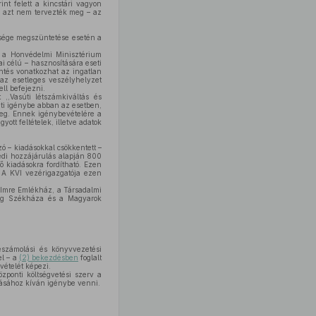
int felett a kincstári vagyon
n azt nem tervezték meg – az
gysége megszüntetése esetén a
 a Honvédelmi Minisztérium
ai célú – hasznosítására eseti
ntés vonatkozhat az ingatlan
 az esetleges veszélyhelyzet
ell befejezni.
t ,,Vasúti létszámkiváltás és
heti igénybe abban az esetben,
meg. Ennek igénybevételére a
ott feltételek, illetve adatok
ó – kiadásokkal csökkentett –
yedi hozzájárulás alapján 800
ő kiadásokra fordítható. Ezen
. A KVI vezérigazgatója ezen
y Imre Emlékház, a Társadalmi
ség Székháza és a Magyarok
eszámolási és könyvvezetési
el – a
(2) bekezdésben
foglalt
vételét képezi.
ponti költségvetési szerv a
átásához kíván igénybe venni.