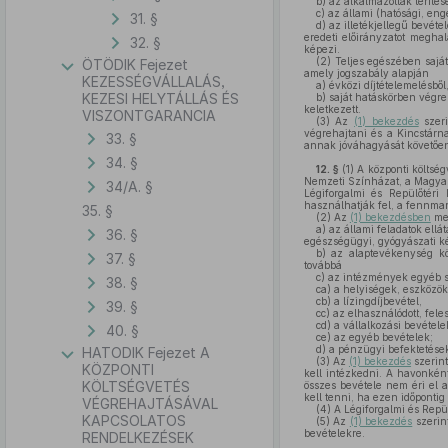
b)
az alkalmazottak térítés
c)
az állami (hatósági, enge
31. §
d)
az illetékjellegű bevéte
eredeti előirányzatot meghal
32. §
képezi.
(2)
Teljes egészében saját 
ÖTÖDIK Fejezet
amely jogszabály alapján
KEZESSÉGVÁLLALÁS,
a)
évközi díjtételemelésből
KEZESI HELYTÁLLÁS ÉS
b)
saját hatáskörben végreh
keletkezett.
VISZONTGARANCIA
(3)
Az
(1) bekezdés
szeri
végrehajtani és a Kincstárna
33. §
annak jóváhagyását követően
34. §
12. §
(1)
A központi költség
Nemzeti Színházat, a Magya
34/A. §
Légiforgalmi és Repülőtéri
használhatják fel, a fennmar
35. §
(2)
Az
(1) bekezdésben
meg
a)
az állami feladatok ellá
36. §
egészségügyi, gyógyászati ké
b)
az alaptevékenység köré
37. §
továbbá
c)
az intézmények egyéb sa
38. §
ca)
a helyiségek, eszközök 
cb)
a lízingdíjbevétel,
39. §
cc)
az elhasználódott, feles
cd)
a vállalkozási bevételek
40. §
ce)
az egyéb bevételek;
d)
a pénzügyi befektetése
HATODIK Fejezet A
(3)
Az
(1) bekezdés
szerint
KÖZPONTI
kell intézkedni. A havonként
KÖLTSÉGVETÉS
összes bevétele nem éri el a
kell tenni, ha ezen időpontig
VÉGREHAJTÁSÁVAL
(4)
A Légiforgalmi és Repülő
KAPCSOLATOS
(5)
Az
(1) bekezdés
szerin
bevételekre.
RENDELKEZÉSEK