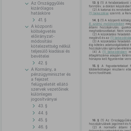
Az Országgyűlés
13. §
(1)
A felsőoktatásról 
forint/év, a doktori képzésbe
kizárólagos
(2)
A katonai és rendvédelm
hatásköre
(1) bekezdése
szerinti, a Ren
41. §
14. §
(1)
A központi költség
8. számú mellékleteiben
megá
A központi
állami hozzájárulás, gyak
költségvetés
meghatározottakat. Nem von
(2)
A közoktatási feladatot
előirányzat-
meglévő és az
(1) bekezdésb
módosítási
(3)
A közoktatási feladatot 
éig köteles adatszolgáltatást
kötelezettség nélkül
hozzájárulás igénybevételér
teljesülő kiadásai és
(4)
A
(1) bekezdésben
me
bevételei
átlaglétszáma alapján történ
hónapra kell figyelembe venn
42. §
15. §
A fogvatartottakat f
A Kormány, a
többletköltségei részbeni el
forint fordítható.
pénzügyminiszter és
a fejezet
felügyeletét ellátó
szervek vezetőinek
különleges
jogosítványai
43. §
44. §
45. §
16. §
(1)
Az Országgyűlés 
hozzájárulások jogcímeit és f
46. §
(2)
A normatív állami ho
önkormányzatonként és jogcím