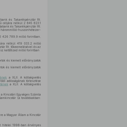
tabank és Takarékpénztár Rt.
mű céljára nélkül 2 845 823,1
stabank és Takarékpénztár Rt.
 hárommillió-huszonhétezer-
2 426 789,9 millió forintban,
ára nélkül 419 033,2 millió
ztár Rt. tőkeemelésével és az
 kettőtized millió forintban
ortok és kiemelt előirányzatok
rtok és kiemelt előirányzatok
tének
a XLII. A költségvetés
lföldi adósságának törlesztése
etének
a XLII. A költségvetés
t a Kincstári Egységes Számla
llamkincstár (a továbbiakban:
ére a Magyar Állam a Kincstár
t hitelei 1998-ban érvényes