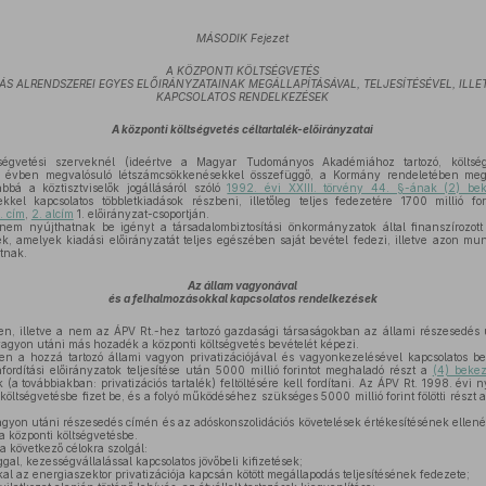
MÁSODIK Fejezet
A KÖZPONTI KÖLTSÉGVETÉS
ÁS ALRENDSZEREI EGYES ELŐIRÁNYZATAINAK MEGÁLLAPÍTÁSÁVAL, TELJESÍTÉSÉVEL, ILL
KAPCSOLATOS RENDELKEZÉSEK
A központi költségvetés céltartalék-előirányzatai
égvetési szerveknél (ideértve a Magyar Tudományos Akadémiához tartozó, költsé
 évben megvalósuló létszámcsökkenésekkel összefüggő, a Kormány rendeletében meghat
ábbá a köztisztviselők jogállásáról szóló
1992. évi XXIII. törvény 44. §-ának (2) be
ekkel kapcsolatos többletkiadások részbeni, illetőleg teljes fedezetére 1700 millió for
. cím
,
2. alcím
1. előirányzat-csoportján.
 nem nyújthatnak be igényt a társadalombiztosítási önkormányzatok által finanszírozo
ek, amelyek kiadási előirányzatát teljes egészében saját bevétel fedezi, illetve azon mun
tnak.
Az állam vagyonával
és a felhalmozásokkal kapcsolatos rendelkezések
en, illetve a nem az ÁPV Rt.-hez tartozó gazdasági társaságokban az állami részesedés 
 vagyon utáni más hozadék a központi költségvetés bevételét képezi.
 a hozzá tartozó állami vagyon privatizációjával és vagyonkezelésével kapcsolatos be
áfordítási előirányzatok teljesítése után 5000 millió forintot meghaladó részt a
(4) beke
ék (a továbbiakban: privatizációs tartalék) feltöltésére kell fordítani. Az ÁPV Rt. 1998. évi
i költségvetésbe fizet be, és a folyó működéséhez szükséges 5000 millió forint fölötti részt 
agyon utáni részesedés címén és az adóskonszolidációs követelések értékesítésének ellen
ít a központi költségvetésbe.
 a következő célokra szolgál:
ggal, kezességvállalással kapcsolatos jövőbeli kifizetések;
kal az energiaszektor privatizációja kapcsán kötött megállapodás teljesítésének fedezete;