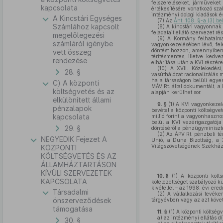
felszereléseket, járműveket 
kapcsolata
értékesítésére vonatkozó sza
intézményi dologi kiadások é
A Kincstári Egységes
(7)
Az
Áht. 108. §-a (3) 
Számlához kapcsolt
(8)
A kincstári vagyonnak a
feladatait ellátó szervezet r
megelőlegezési
(9)
A Kormány felhatalma
számláról igénybe
vagyonkezelésében lévő, feles
döntést hozzon, amennyiben 
vett összeg
térítésmentes, illetve kedv
rendezése
elhárítása után a KVI részére
(10)
A XVII. Közlekedési,
28. §
vasúthálózat racionalizálás m
ha a társaságon belüli egye
C) A központi
MÁV Rt. által dokumentált, a 
költségvetés és az
alapján kerülhet sor.
elkülönített állami
9. §
(1)
A KVI vagyonkezelés
pénzalapok
bevétel a központi költségve
kapcsolata
millió forint a vagyonhaszno
belül a KVI vezérigazgatója 
29. §
döntéséről a pénzügyminiszte
(2)
Az ÁPV Rt. pénzbeli tér
NEGYEDIK Fejezet A
Unió, a Duna Bizottság, a
Világszövetségének Székháza
KÖZPONTI
KÖLTSÉGVETÉS ÉS AZ
ÁLLAMHÁZTARTÁSON
KÍVÜLI SZERVEZETEK
10. §
(1)
A központi költs
KAPCSOLATA
kötelezettséget szabályozó k
kivétellel – az 1998. évi er
Társadalmi
(2)
A vállalkozási tevéke
önszerveződések
tárgyévben vagy az azt követ
támogatása
11. §
(1)
A központi költségv
a)
az intézményi ellátás dí
30. §