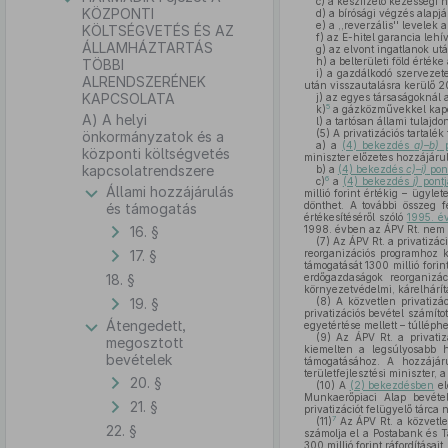
c)
a készfizető kezességi ny
KÖZPONTI
d)
a bírósági végzés alapján
e)
a ,,reverzális'' levelek a
KÖLTSÉGVETÉS ÉS AZ
f)
az E-hitel garancia lehí
ÁLLAMHÁZTARTÁS
g)
az elvont ingatlanok utá
h)
a belterületi föld értéke
TÖBBI
i)
a gazdálkodó szervezete
ALRENDSZERÉNEK
után visszautalásra kerülő 
KAPCSOLATA
j)
az egyes társaságoknál a 
5
k)
a gázközművekkel kapc
A) A helyi
l)
a tartósan állami tulajd
(5)
A privatizációs tartalé
önkormányzatok és a
a)
a
(4) bekezdés
a)–b)
p
központi költségvetés
miniszter előzetes hozzájáru
kapcsolatrendszere
b)
a
(4) bekezdés
c)–i)
pon
6
c)
a
(4) bekezdés
j)
pont
Állami hozzájárulás
millió forint értékig – ügyl
dönthet. A további összeg 
és támogatás
értékesítéséről szóló
1995. év
16. §
1998. évben az ÁPV Rt. nem j
(7)
Az ÁPV Rt. a privatizác
17. §
reorganizációs programhoz k
támogatását 1300 millió fori
18. §
erdőgazdaságok reorganizáci
környezetvédelmi, kárelhárítá
19. §
(8)
A közvetlen privatizáci
privatizációs bevétel számíto
Átengedett,
egyetértése mellett – túlléphe
(9)
Az ÁPV Rt. a privatizá
megosztott
kiemelten a legsúlyosabb 
bevételek
támogatásához. A hozzájáru
területfejlesztési miniszter,
20. §
(10)
A
(2) bekezdésben
el
Munkaerőpiaci Alap bevétel
21. §
privatizációt felügyelő tárca 
7
(11)
Az ÁPV Rt. a közvetlen
22. §
számolja el a Postabank és T
300 millió forint ráfordításait.