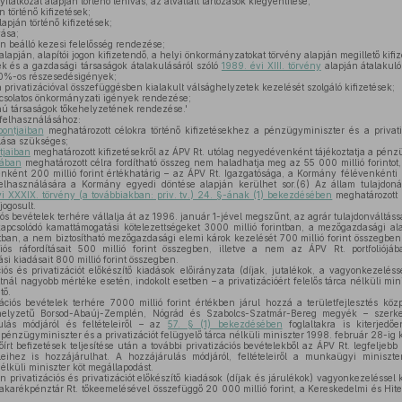
ilatkozat alapján történő lehívás, az átvállalt tartozások kiegyenlítése;
 történő kifizetések;
lapján történő kifizetések;
vása;
n beálló kezesi felelősség rendezése;
 alapján, alapítói jogon kifizetendő, a helyi önkormányzatokat törvény alapján megillető kifi
k és a gazdasági társaságok átalakulásáról szóló
1989. évi XIII. törvény
alapján átalakuló
20%-os részesedésigények;
privatizációval összefüggésben kialakult válsághelyzetek kezelését szolgáló kifizetések;
solatos önkormányzati igények rendezése;
onú társaságok tőkehelyzetének rendezése.'
k felhasználásához:
ontjaiban
meghatározott célokra történő kifizetésekhez a pénzügyminiszter és a privatiz
lása szükséges;
tjaiban
meghatározott kifizetésekről az ÁPV Rt. utólag negyedévenként tájékoztatja a pénz
jában
meghatározott célra fordítható összeg nem haladhatja meg az 55 000 millió forintot
etenként 200 millió forint értékhatárig – az ÁPV Rt. Igazgatósága, a Kormány félévenkénti u
felhasználására a Kormány egyedi döntése alapján kerülhet sor.(6) Az állam tulajdoná
i XXXIX. törvény (a továbbiakban: priv. tv.) 24. §-ának (1) bekezdésében
meghatározott h
ogosult.
iós bevételek terhére vállalja át az 1996. január 1-jével megszűnt, az agrár tulajdonváltá
apcsolódó kamattámogatási kötelezettségeket 3000 millió forintban, a mezőgazdasági 
ntban, a nem biztosítható mezőgazdasági elemi károk kezelését 700 millió forint összegbe
ós ráfordításait 500 millió forint összegben, illetve a nem az ÁPV Rt. portfoliójáb
si kiadásait 800 millió forint összegben.
ós és privatizációt előkészítő kiadások előirányzata (díjak, jutalékok, a vagyonkezelésse
ttnál nagyobb mértéke esetén, indokolt esetben – a privatizációért felelős tárca nélküli m
tő.
ciós bevételek terhére 7000 millió forint értékben járul hozzá a területfejlesztés közp
helyzetű Borsod-Abaúj-Zemplén, Nógrád és Szabolcs-Szatmár-Bereg megyék – szerkeze
lás módjáról és feltételeiről – az
57. § (1) bekezdésében
foglaltakra is kiterjedő
 a pénzügyminiszter és a privatizációt felügyelő tárca nélküli miniszter 1998. február 28-ig 
őírt befizetések teljesítése után a további privatizációs bevételekből az ÁPV Rt. legfeljebb
eihez is hozzájárulhat. A hozzájárulás módjáról, feltételeiről a munkaügyi miniszt
nélküli miniszter köt megállapodást.
 privatizációs és privatizációt előkészítő kiadások (díjak és járulékok) vagyonkezeléssel k
akarékpénztár Rt. tőkeemelésével összefüggő 20 000 millió forint, a Kereskedelmi és Hit