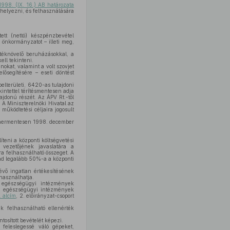
1998. (IX. 16.) AB határozata
 helyezni, és felhasználására
ett (nettó) készpénzbevétel
 önkormányzatot – illeti meg,
rtéknövelő beruházásokkal, a
ell tekinteni.
kat, valamint a volt szovjet
 elősegítésére – eseti döntést
elterületi, 6420-as tulajdoni
kintettel térítésmentesen adja
ajdonú részét. Az ÁPV Rt.-től
 A Miniszterelnöki Hivatal az
működtetési céljaira jogosult
tehermentesen 1998. december
teni a központi költségvetési
 vezetőjének javaslatára a
ra felhasználható összeget. A
ad legalább 50%-a a központi
vő ingatlan értékesítésének
használhatja.
ő egészségügyi intézmények
 az egészségügyi intézmények
. alcím
, 2. előirányzat-csoport
uk felhasználható ellenérték
osított bevételét képezi.
 feleslegessé váló gépeket,