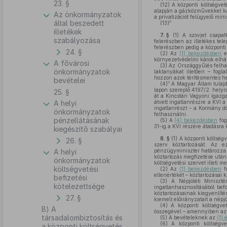
23. §
(12)
A központi költségveté
alapján a gázközművekkel kap
Az önkormányzatok
a privatizációt felügyelő min
által beszedett
8
(13)
illetékek
7. §
(1)
A szovjet csapatk
szabályozása
felerészben az illetékes tel
felerészben pedig a központi 
24. §
(2)
Az
(1) bekezdésben
em
környezetvédelmi károk elhárí
A fővárosi
(3)
Az Országgyűlés felhat
önkormányzatok
laktanyákat illetően – foglal
hozzon azok térítésmentes he
bevételei
9
(4)
A Magyar Állam tulajd
lapon szereplő 4197/2. hely
25. §
át a Kincstári Vagyoni Igazg
A helyi
átvett ingatlanrészre a KVI 
ingatlanrészt – a Kormány dö
önkormányzatok
felhasználni.
pénzellátásának
(5)
A
(4) bekezdésben
fog
31-ig a KVI részére átadásra 
kiegészítő szabályai
8. §
(1)
A központi költségv
26. §
szerv köztartozását. Az e
A helyi
pénzügyminiszter határozza m
köztartozás megfizetése után
önkormányzatok
költségvetési szervet illeti me
költségvetési
(2)
Az
(1) bekezdésben
fo
ellenértékét – köztartozásai 
befizetési
(3)
A Népjóléti Miniszté
kötelezettsége
ingatlanhasznosításából bef
köztartozásainak kiegyenlíté
27. §
kiemelt előirányzatait a népj
(4)
A központi költségve
B) A
összegével – amennyiben azt 
társadalombiztosítás és
(5)
A bevételeknek az
(1)
(6)
A központi költségvet
a központi költségvetés