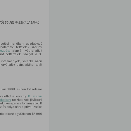
ETŐLEG FELHASZNÁLÁSÁVAL
gvetési rendben gazdálkodó
ározott feltételek szerinti
kezdése
alapján végrehajtott
int céltartalék szolgál a X.
tt intézmények, továbbá azon
kavállalók után, akiket saját
után 1998. évben kifizetésre
vételből e törvény
11. számú
zdésben
részletezett jövőbeni
 nyitó készpénzállományából 11
az év folyamán a privatizációs
értékeként együttesen 12 000