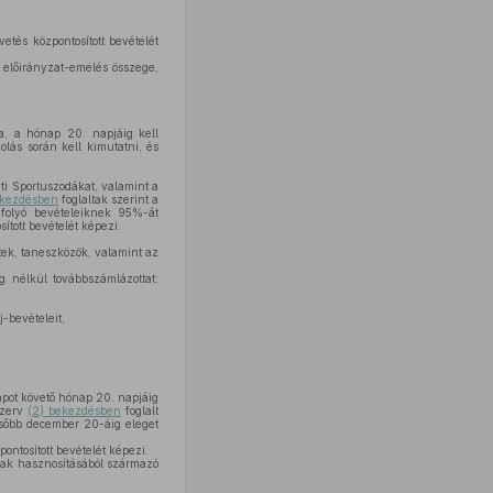
tés központosított bevételét
t előirányzat-emelés összege,
nta, a hónap 20. napjáig kell
olás során kell kimutatni, és
ti Sportuszodákat, valamint a
ekezdésben
foglaltak szerint a
folyó bevételeiknek 95%-át
ított bevételét képezi.
etek, taneszközök, valamint az
g nélkül továbbszámlázottat;
-bevételeit,
napot követő hónap 20. napjáig
 szerv
(2) bekezdésben
foglalt
később december 20-áig eleget
ontosított bevételét képezi.
nak hasznosításából származó