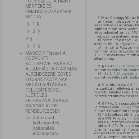
FŐÖSSZEGE, A HIÁNY
MÉRTÉKE ÉS
FINANSZÍROZÁSÁNAK
MÓDJA
2
1. §
Az Országgyűlés az 19
a)
kiadási főösszegét – 
1. §
tőkeemelése és az Állami Pri
millió forintban, azaz kettő
2. §
tőkeemelésével és az ÁPV R
nyolcszázhuszonhárom egész e
3. §
b)
bevételi főösszegét – a
azaz kettőmillió-négyszázhus
4. §
c)
hiányát a Postabank és
forintban, azaz négyszáztize
MÁSODIK Fejezet A
ÁPV Rt. tartalékának feltölt
KÖZPONTI
állapítja meg.
KÖLTSÉGVETÉS ÉS AZ
2. §
(1)
Az
1. §
a)
pontjáb
ÁLLAMHÁZTARTÁS MÁS
szerinti részletezését, rende
ALRENDSZEREI EGYES
(2)
Az
1. §
b)
pontjában
m
szerinti részletezését, rende
ELŐIRÁNYZATAINAK
MEGÁLLAPÍTÁSÁVAL,
3. §
A hiteltörlesztési és
nemzetközi hitelfelvételei és
TELJESÍTÉSÉVEL,
fejezetei tartalmazzák. A kü
ILLETŐLEG
nemzetközi hitelfelvételei és
FELHASZNÁLÁSÁVAL
4. §
(1)
Az Országgyűlés f
KAPCSOLATOS
(a továbbiakban: KESZ) folya
RENDELKEZÉSEK
Kincstár) követeléseit kezelje
3
(2)
A következő előirányz
A központi
a)
a XXII. Pénzügyminiszté
költségvetés
aa)
a 4. Postabank és Takar
ab)
az 5. ÁPV Rt. tartalék
céltartalék-
útján felhasznál már kibocsát
előirányzatai
és ezeket átadja a Postabank
(3)
A központi költségvet