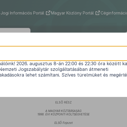
Jogi Információs Portál
Magyar Közlöny Portál
Céginformáció
1997. évi CXLVI. törvény
nálóink! 2026. augusztus 8-án 22:00 és 22:30 óra között ka
1
a Magyar Köztársaság 1998. évi költségvetéséről
Nemzeti Jogszabálytár szolgáltatásában átmeneti
Hatályos: 2010. 04. 01. –
kadásokra lehet számítani. Szíves türelmüket és megért
háztartásról szóló
1992. évi XXXVIII. törvény (a továbbiakban: Áht.) 28. §-a
alapján a M
alamint annak a végrehajtásához kapcsolódóan egyes törvények módosításáról a következő tör
ELSŐ RÉSZ
A MAGYAR KÖZTÁRSASÁG
1998. ÉVI KÖZPONTI KÖLTSÉGVETÉSE
ELSŐ Fejezet