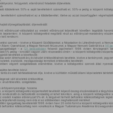
e,
délyezési, felügyeleti, ellenőrzési) feladatok díjbevétele,
lek
adó többletének 50%-a saját bevételként számolható el, 50%-a pedig a központi költségve
bevételként számolható el az a többletbevétel, illetve az azzal összefüggően végrehajtot
,
ajtott díjmegállapításból, díjemelésből
nti előirányzat-változtatást az eredeti előirányzat teljesítését követően legalább havo
k bejelenteni. A központi költségvetést megillető részt az előirányzat-maradvány elszám
 kell rendezni.
vetési szervek – kivéve a Központi Edzőtáborokat, a Népstadion és Létesítményeit, a Nemze
r Állami Operaházat, a Magyar Nemzeti Múzeumot, a Magyar Nemzeti Galériát és a
(4) b
 Igazgatóságot – a
(2) bekezdésben
felsorolt jogcímeken 1998. évben ténylegesen be
adó 5% pedig – kincstári vagyon utáni részesedés címén – a központi költségvetés központos
jelölt bevételek a következők:
tása során létrehozott áru és készlet értékesítésének bevétele, kivéve a tankönyvek, jegyz
szletek, eszközök, mezőgazdasági termékek értékesítési bevételét;
ben végzett szolgáltatások ellenértéke, kivéve a költségvetési szervek által nyeresé
játos bevételei közül:
tartós és eseti bérbeadásának díja, kivéve a külföldön működő állami képviseletek bérletidíj
legessé vált készletek értékesítése,
: áruértékesítés, szolgáltatás,
k árfolyamnyeresége, hozama.
i, a központi költségvetés központosított bevételét képező összeg elszámolásáról a tárgyhó
i rendezéstől és befizetéstől mindaddig el lehet tekinteni, amíg a központi költségvetési
z eredeti kiadási előirányzat 5%-át. A tárgyévet terhelő befizetési kötelezettségnek leg
 a teljesítendő összeg nem érte el az előbbiekben meghatározott mértéket.
téri Igazgatóság bevételeiből 1998. évben havi 20 millió forint a központi költségvetés közp
ti befizetési kötelezettség nem vonatkozik a Magyar Tudományos Akadémia törzsvagyoná