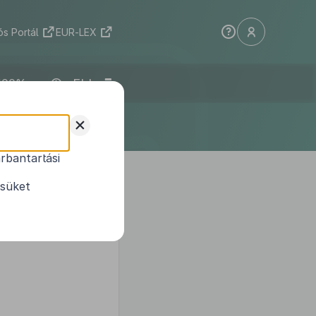
s Portál
EUR-LEX
ELI
+
rbantartási
ésüket
agyar Köztársaság 1998. évi
vényt alkotja: