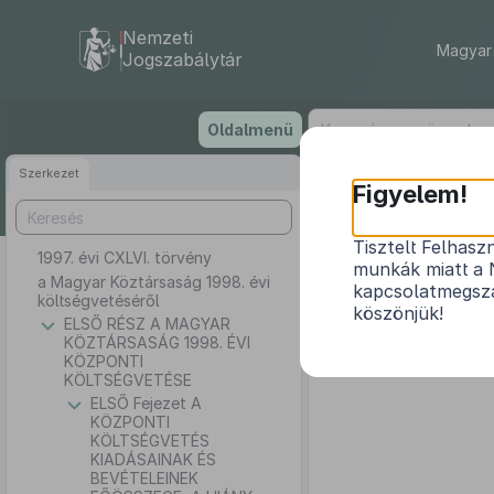
Nemzeti
Magyar 
Jogszabálytár
Ugrás
Oldalmenü
a
tartalomra
Szerkezet
Figyelem!
Tisztelt Felhasz
1997. évi CXLVI. törvény
munkák miatt a 
a Magyar Köztársaság 1998. évi
kapcsolatmegsza
költségvetéséről
köszönjük!
ELSŐ RÉSZ A MAGYAR
KÖZTÁRSASÁG 1998. ÉVI
Az Országgyűlés az állam
KÖZPONTI
központi költségvetéséről, v
KÖLTSÉGVETÉSE
ELSŐ Fejezet A
KÖZPONTI
KÖLTSÉGVETÉS
KIADÁSAINAK ÉS
BEVÉTELEINEK