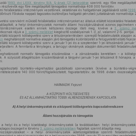
szóló
1993. évi LXXX. törvény 9/A. §-ának (2) bekezdése
szerinti, egy főre megállapíto
n résztvevők egy főre megállapított támogatási normatívája 408 000 forint/év.
i felsőoktatási intézmények vezetőinek, oktatóinak és hallgatóinak jogállásáról szóló
1996.
dőrtiszti Főiskola nappali tagozatos ösztöndíjas hallgatói pénzbeli juttatásának normatívája 
vetési szervként működő felsőoktatási intézményeket az általuk ellátott közoktatási felada
llapított, a helyi önkormányzatok normatív állami hozzájárulásával azonos jogcímeken és
orlóintézmények esetén ennek kétszeres összege illeti meg, kivéve a
3. számú me
atkoznak rájuk a
3. számú melléklet
kiegészítő szabályainak 1.
l), p),
valamint 2–5. pontjai.
 ellátó központi költségvetési szerv a létszámjelentésben szereplő feladatmutatók alapján 
en
meghatározott normatíva alapján járó támogatás különbözetét a felügyeletét ellátó fejezet
ellátó központi költségvetési szerv a január 1-jei és a szeptember 1-jei létszámáról január 
 teljesíteni. A fenntartó a tényleges, a tanügyi okmányok alapján dokumentált feladatmutat
e.
ghatározott normatív támogatás elszámolása – a zárszámadás keretében – a költségv
ik. A súlyozott átlaglétszám kiszámításánál a tárgyévi január 1-jei létszámot 8 hónapra, a
i.
oglalkoztató büntetés-végrehajtási gazdálkodó szervezetek (kivéve a büntetés-végreh
lentételezésére 140 000 forint/foglalkoztatott, fogvatartott/év, de 1998. évben összességé
HARMADIK Fejezet
A KÖZPONTI KÖLTSÉGVETÉS
ÉS AZ ÁLLAMHÁZTARTÁS TÖBBI ALRENDSZERÉNEK KAPCSOLATA
A) A helyi önkormányzatok és a központi költségvetés kapcsolatrendszere
Állami hozzájárulás és támogatás
a helyi és a helyi kisebbségi önkormányzatok (a továbbiakban: helyi önkormányzatok
ajlagos összegeit e törvény
3. számú mellékletében
foglaltak szerint állapítja meg.
zzájárulásokat – a helyi önkormányzatok adatszolgáltatása szerinti feladatmutat
enként a pénzügyminiszter és a belügyminiszter 1998. január 31-ig együttes rendeletben 