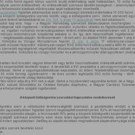
10 millió forint egyedi könyv szerinti bruttó értékhatárig saját hatáskörben, 10 millió for
bályok szerint értékesítheti. Az értékesítésből származó bevétel összegével – amennyibe
s felhalmozási kiadások előirányzatai saját hatáskörben növelhetők.
bekezdésében
foglaltak alkalmazása során a kisösszegű követelés értékhatára 10 000 forint.
 központi költségvetési szervek közötti, vagy a költségvetési szerv, illetve szervezeti e
észére történő bérbeadásánál az
Áht. 108. §-ának (1) bekezdését
nem kell alkalmazni.
zást kap arra, hogy – a Magyar Honvédség szervezeti átalakulásával összhangban –
legessé váló ingatlanok – elsősorban szociális, kulturális, oktatási és foglalkoztatáspolitik
az ingatlan nyilvános versenytárgyaláson történő értékesítése eredménytelen volt. E dö
ezményes önkormányzati tulajdonba adására is. Az így sem hasznosítható ingatlanokat
 – megállapodás alapján, térítésmentesen – át kell adni. Az átadást 1999. december 1-jéig k
 Hírközlési és Vízügyi Minisztérium fejezet,
13. cím
,
3. alcím
, 17. előirányzat-csopor
iatti műszaki fejlesztés'' előirányzat-csoport 1500 millió forint előirányzatát a MÁV Rt. ve
s szervezeti egységeknél végrehajtott létszámcsökkentés műszaki fejlesztéssel oldható 
közlekedési, hírközlési és vízügyi miniszter és a pénzügyminiszter által együttesen jóváhagy
ében lévő kincstári vagyon átmeneti vagy tartós hasznosításából, értékesítéséből származ
tés központosított bevételét képezi. A bevételből a KVI javaslatára a pénzügyminiszter eg
sítással, illetve a vagyongazdálkodással kapcsolatos, az állami feladatellátással összefügg
30 millió forintig ügyletenként – de éves szinten legfeljebb 300 millió forintig – dönt
rt negyedévente utólag tájékoztatja.
ítés nélkül adja át a KVI-nek a saját, illetve a hozzárendelt vagyonába tartozó, de a Nag
 XXI. század Művelődési és Oktatási Komplex Alapítvány, a Magyar Cserkész Szövet
 elhelyezésére szolgáló ingatlanokat.
A központi költségvetési szervekkel kapcsolatos rendelkezések
égvetési szerv a vállalkozási tevékenységéből származó, a gazdálkodás rendjét, a b
ülön jogszabályokban foglaltak szerint megállapított eredményének 82%-át használhatja f
edményelszámolás alapján, a fennmaradó 18% pedig a központi költségvetés központosított be
nységből származó eredmény azon része teljes egészében felhasználható, amelyet a köz
ő évben jogszabályban, illetőleg az alapító okiratban meghatározott alaptevékenysége ell
etési szervek bevételei közül
ja,