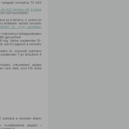
tt hallgatói normatíva 70 000
 évi XLV. törvény 44. §-ának
204 000 forint/fő/év.
tokra az e törvény
3. számú
és
 feltételek mellett normatív
lléklet 23.
c)–e)
pontjában
az intézményi költségvetésben
től igényelheti.
15-éig, illetve szeptember 15-
ók szerint jogosult a normatív
etési év súlyozott számtani
 szeptember 1-jei létszámot 4
ajtási intézeteket) sajátos
ben nem több, mint 515 millió
) számára a normatív állami
ók, mutatószámok alapján –
hirdeti ki.