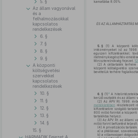
5. §
kamatlába 8,05%.
Az állam vagyonával
és a
felhalmozásokkal
kapcsolatos
ÉS AZ ÁLLAMHÁZTARTÁS M
rendelkezések
6. §
7. §
5. §
(1)
A központi költs
intézményeket is) az 1998.
8. §
egyszeri kifizetésekkel, tov
illetménykiegészítés-emelés
9. §
Miniszterelnökség fejezet,
12
A központi
(2)
A céltartalék terhére
központi költségvetési szerv
költségvetési
bevételük terhére foglalkozta
szervekkel
kapcsolatos
rendelkezések
10. §
4
6. §
(1)
A hitelintézetekb
kerülő osztalék és az állami
11. §
(2)
Az ÁPV Rt. 1998. évben
mellékletében
részletezett r
12. §
kifizetésekre szolgáló tartal
800 millió forintot a központ
13. §
tartalékba helyezi.
(3)
Az ÁPV Rt. az állami v
14. §
millió forint befizetést teljes
(4)
A privatizációs tartalék
15. §
a)
a jótállással, szavatossá
b)
a villamosipari dolgozók
HARMADIK Fejezet A