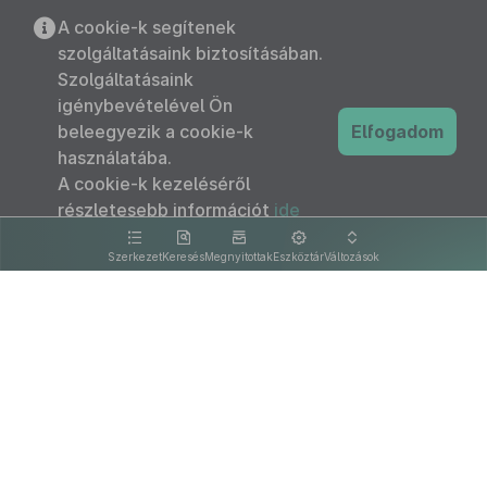
A cookie-k segítenek
szolgáltatásaink biztosításában.
Szolgáltatásaink
igénybevételével Ön
beleegyezik a cookie-k
Elfogadom
használatába.
A cookie-k kezeléséről
részletesebb információt
ide
kattintva olvashat.
Szerkezet
Keresés
Megnyitottak
Eszköztár
Változások