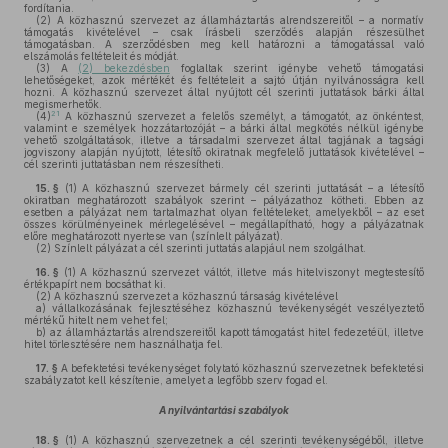
fordítania.
(2)
A közhasznú szervezet az államháztartás alrendszereitől – a normatív
támogatás kivételével – csak írásbeli szerződés alapján részesülhet
támogatásban. A szerződésben meg kell határozni a támogatással való
elszámolás feltételeit és módját.
(3)
A
(2) bekezdésben
foglaltak szerint igénybe vehető támogatási
lehetőségeket, azok mértékét és feltételeit a sajtó útján nyilvánosságra kell
hozni. A közhasznú szervezet által nyújtott cél szerinti juttatások bárki által
megismerhetők.
21
(4)
A közhasznú szervezet a felelős személyt, a támogatót, az önkéntest,
valamint e személyek hozzátartozóját – a bárki által megkötés nélkül igénybe
vehető szolgáltatások, illetve a társadalmi szervezet által tagjának a tagsági
jogviszony alapján nyújtott, létesítő okiratnak megfelelő juttatások kivételével –
cél szerinti juttatásban nem részesítheti.
15. §
(1)
A közhasznú szervezet bármely cél szerinti juttatását – a létesítő
okiratban meghatározott szabályok szerint – pályázathoz kötheti. Ebben az
esetben a pályázat nem tartalmazhat olyan feltételeket, amelyekből – az eset
összes körülményeinek mérlegelésével – megállapítható, hogy a pályázatnak
előre meghatározott nyertese van (színlelt pályázat).
(2)
Színlelt pályázat a cél szerinti juttatás alapjául nem szolgálhat.
16. §
(1)
A közhasznú szervezet váltót, illetve más hitelviszonyt megtestesítő
értékpapírt nem bocsáthat ki.
(2)
A közhasznú szervezet a közhasznú társaság kivételével
a)
vállalkozásának fejlesztéséhez közhasznú tevékenységét veszélyeztető
mértékű hitelt nem vehet fel;
b)
az államháztartás alrendszereitől kapott támogatást hitel fedezetéül, illetve
hitel törlesztésére nem használhatja fel.
17. §
A befektetési tevékenységet folytató közhasznú szervezetnek befektetési
szabályzatot kell készítenie, amelyet a legfőbb szerv fogad el.
A nyilvántartási szabályok
18. §
(1)
A közhasznú szervezetnek a cél szerinti tevékenységéből, illetve