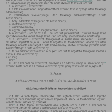
vámeljárásról, valamint a vámigazgatásról szóló
1995. évi C. törvény
,
továbbá
az irányadó más jogszabályok szerinti mértékben és feltételek szerint
a)
a közhasznú szervezetet
1. a létesítő okiratában meghatározott cél szerinti tevékenysége után társasági
adómentesség,
2. vállalkozási tevékenysége után társasági adókötelezettséget érintő
kedvezmény,
3. helyi adókötelezettséget érintő kedvezmény,
4. illetékkedvezmény,
5. vámkedvezmény,
6. egyéb – jogszabályban meghatározott – kedvezmény,
b)
a közhasznú szervezet által – cél szerinti juttatásként – nyújtott szolgáltatás
igénybevevőjét a kapott szolgáltatás után személyi jövedelemadó mentesség,
c)
a közhasznú szervezet támogatóját a közhasznú szervezet – létesítő
okiratban rögzített céljaira – adott támogatás (a továbbiakban: adomány) után
társasági adókötelezettséget érintő kedvezmény, illetve személyi jövedelemadó
kötelezettséget érintő kedvezmény,
d)
tartós adományozás esetén a
c)
pont szerinti támogatót a támogatás második
évétől külön kedvezmény
illeti meg.
13
(2)
14
(3)
Az a közhasznú szervezet, amelynek az adózás rendjéről szóló törvény
szerinti köztartozása áll fenn a kedvezmények igénybevételére nem jogosult.
III. Fejezet
A KÖZHASZNÚ SZERVEZET MŰKÖDÉSI ÉS GAZDÁLKODÁSI RENDJE
A közhasznú működéssel kapcsolatos szabályok
15
7. §
(1)
A több tagból (személyből) álló legfőbb szerv, valamint a legfőbb
szervnek nem minősülő ügyintéző és képviseleti szerv (a továbbiakban együtt:
vezető szerv) ülései nyilvánosak.
16
(2)
A több tagból (személyből) álló legfőbb szerv esetén a közhasznú
szervezet létesítő okiratának tartalmaznia kell a vezető szerv
a)
ülésezésének gyakoriságára – amely az évi egy alkalomnál kevesebb nem