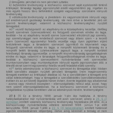
j)
támogatás:
pénzbeli és nem pénzbeli juttatás;
k)
befektetési tevékenység:
a közhasznú szervezet saját eszközeiből történő
értékpapír, társasági tagsági jogviszonyból eredő vagyonértékű jog, ingatlan és
más egyéb hosszú távú befektetést szolgáló vagyontárgy szerzésére irányuló
tevékenység;
l)
vállalkozási tevékenység:
a jövedelem- és vagyonszerzésre irányuló vagy
azt eredményező gazdasági tevékenység, ide nem értve a bevétellel járó cél
szerinti tevékenységet, valamint a közhasznú tevékenységhez nyújtott
támogatást;
35
m)
vezető tisztségviselő:
az alapítvány és a közalapítvány kezelője, illetőleg
kezelő szervének (szervezetének) és felügyelő szervének elnöke és tagja,
továbbá – ha az alapítvány kezelő szerve (szervezete) elkülönült jogi személy,
jogi személyiséggel nem rendelkező szervezet vagy állami szerv – a kezelő
szerv (szervezet) egyszemélyi felelős vezetője vagy ilyen jogkörben eljáró
testületének tagja; a társadalmi szervezet ügyintéző és képviseleti vagy
felügyelő szervének elnöke és tagja; a nonprofit közkereseti társaság és a
nonprofit betéti társaság üzletvezetésre jogosult tagja, a nonprofit korlátolt
felelősségű társaság ügyvezetője, a nonprofit részvénytársaság igazgatóságának
elnöke és tagja, valamint e társaságok felügyelőbizottságának elnöke és tagja,
továbbá a közhasznú szervezetként nyilvántartásba vett szervezettel
munkaviszonyban vagy munkavégzésre irányuló egyéb jogviszonyban álló, a
létesítő okirat szerint egyszemélyi felelős vezető feladatot ellátó személy;
36
n)
tartós adományozás:
a közhasznú szervezet és támogatója által írásban
kötött szerződés alapján nyújtott pénzbeli támogatás (nem magánszemély
támogató esetében az értékpapír átadása is), ha a szerződésben a támogató arra
vállal kötelezettséget, hogy a támogatást a szerződéskötés (szerződésmódosítás)
évében és az azt követő legalább három évben, évente legalább egy alkalommal
– azonos vagy növekvő összegben – ellenszolgáltatás nélkül adja, azzal, hogy
nem számít ellenszolgáltatásnak, ha a közhasznú szervezet a közhasznú
szolgáltatása nyújtása keretében utal az adományozó nevére, tevékenységére.
27. §
(1)
Ez a törvény 1998. január 1-jén lép hatályba. A törvény
hatálybalépésekor már nyilvántartásba vett azon szervezet, amely a
26. §
c)
pontjában
említett valamely közhasznú tevékenység folytatására jött létre, és a
közhasznúsági nyilvántartásba vételére kérelmét 1998. június 1-je előtt
benyújtotta, 1998. január 1-jétől a
22. § (3) bekezdésében
említett határozat
jogerőre emelkedésének időpontjáig, illetve amíg kérelmét a bíróság el nem