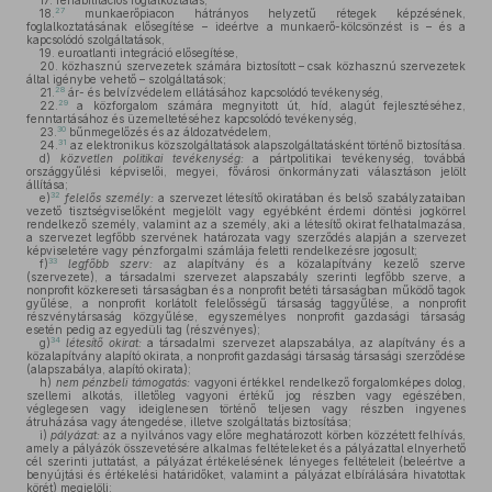
17. rehabilitációs foglalkoztatás,
27
18.
munkaerőpiacon hátrányos helyzetű rétegek képzésének,
foglalkoztatásának elősegítése – ideértve a munkaerő-kölcsönzést is – és a
kapcsolódó szolgáltatások,
19. euroatlanti integráció elősegítése,
20. közhasznú szervezetek számára biztosított – csak közhasznú szervezetek
által igénybe vehető – szolgáltatások;
28
21.
ár- és belvízvédelem ellátásához kapcsolódó tevékenység,
29
22.
a közforgalom számára megnyitott út, híd, alagút fejlesztéséhez,
fenntartásához és üzemeltetéséhez kapcsolódó tevékenység,
30
23.
bűnmegelőzés és az áldozatvédelem,
31
24.
az elektronikus közszolgáltatások alapszolgáltatásként történő biztosítása.
d)
közvetlen politikai tevékenység:
a pártpolitikai tevékenység, továbbá
országgyűlési képviselői, megyei, fővárosi önkormányzati választáson jelölt
állítása;
32
e)
felelős személy:
a szervezet létesítő okiratában és belső szabályzataiban
vezető tisztségviselőként megjelölt vagy egyébként érdemi döntési jogkörrel
rendelkező személy, valamint az a személy, aki a létesítő okirat felhatalmazása,
a szervezet legfőbb szervének határozata vagy szerződés alapján a szervezet
képviseletére vagy pénzforgalmi számlája feletti rendelkezésre jogosult;
33
f)
legfőbb szerv:
az alapítvány és a közalapítvány kezelő szerve
(szervezete), a társadalmi szervezet alapszabály szerinti legfőbb szerve, a
nonprofit közkereseti társaságban és a nonprofit betéti társaságban működő tagok
gyűlése, a nonprofit korlátolt felelősségű társaság taggyűlése, a nonprofit
részvénytársaság közgyűlése, egyszemélyes nonprofit gazdasági társaság
esetén pedig az egyedüli tag (részvényes);
34
g)
létesítő okirat:
a társadalmi szervezet alapszabálya, az alapítvány és a
közalapítvány alapító okirata, a nonprofit gazdasági társaság társasági szerződése
(alapszabálya, alapító okirata);
h)
nem pénzbeli támogatás:
vagyoni értékkel rendelkező forgalomképes dolog,
szellemi alkotás, illetőleg vagyoni értékű jog részben vagy egészében,
véglegesen vagy ideiglenesen történő teljesen vagy részben ingyenes
átruházása vagy átengedése, illetve szolgáltatás biztosítása;
i)
pályázat:
az a nyilvános vagy előre meghatározott körben közzétett felhívás,
amely a pályázók összevetésére alkalmas feltételeket és a pályázattal elnyerhető
cél szerinti juttatást, a pályázat értékelésének lényeges feltételeit (beleértve a
benyújtási és értékelési határidőket, valamint a pályázat elbírálására hivatottak
körét) megjelöli;