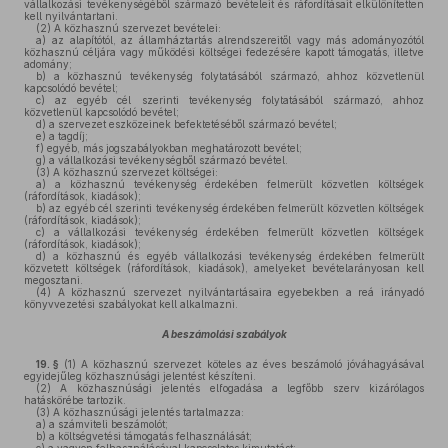
vállalkozási tevékenységéből származó bevételeit és ráfordításait elkülönítetten
kell nyilvántartani.
(2)
A közhasznú szervezet bevételei:
a)
az alapítótól, az államháztartás alrendszereitől vagy más adományozótól
közhasznú céljára vagy működési költségei fedezésére kapott támogatás, illetve
adomány;
b)
a közhasznú tevékenység folytatásából származó, ahhoz közvetlenül
kapcsolódó bevétel;
c)
az egyéb cél szerinti tevékenység folytatásából származó, ahhoz
közvetlenül kapcsolódó bevétel;
d)
a szervezet eszközeinek befektetéséből származó bevétel;
e)
a tagdíj;
f)
egyéb, más jogszabályokban meghatározott bevétel;
g)
a vállalkozási tevékenységből származó bevétel.
(3)
A közhasznú szervezet költségei:
a)
a közhasznú tevékenység érdekében felmerült közvetlen költségek
(ráfordítások, kiadások);
b)
az egyéb cél szerinti tevékenység érdekében felmerült közvetlen költségek
(ráfordítások, kiadások);
c)
a vállalkozási tevékenység érdekében felmerült közvetlen költségek
(ráfordítások, kiadások);
d)
a közhasznú és egyéb vállalkozási tevékenység érdekében felmerült
közvetett költségek (ráfordítások, kiadások), amelyeket bevételarányosan kell
megosztani.
(4)
A közhasznú szervezet nyilvántartásaira egyebekben a reá irányadó
könyvvezetési szabályokat kell alkalmazni.
A beszámolási szabályok
19. §
(1)
A közhasznú szervezet köteles az éves beszámoló jóváhagyásával
egyidejűleg közhasznúsági jelentést készíteni.
(2)
A közhasznúsági jelentés elfogadása a legfőbb szerv kizárólagos
hatáskörébe tartozik.
(3)
A közhasznúsági jelentés tartalmazza:
a)
a számviteli beszámolót;
b)
a költségvetési támogatás felhasználását;