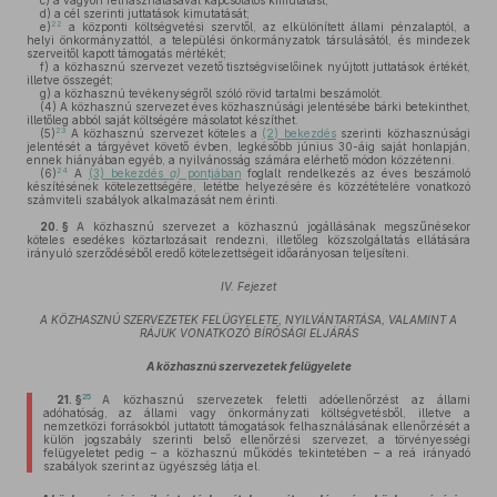
c)
a vagyon felhasználásával kapcsolatos kimutatást;
d)
a cél szerinti juttatások kimutatását;
22
e)
a központi költségvetési szervtől, az elkülönített állami pénzalaptól, a
helyi önkormányzattól, a települési önkormányzatok társulásától, és mindezek
szerveitől kapott támogatás mértékét;
f)
a közhasznú szervezet vezető tisztségviselőinek nyújtott juttatások értékét,
illetve összegét;
g)
a közhasznú tevékenységről szóló rövid tartalmi beszámolót.
(4)
A közhasznú szervezet éves közhasznúsági jelentésébe bárki betekinthet,
illetőleg abból saját költségére másolatot készíthet.
23
(5)
A közhasznú szervezet köteles a
(2) bekezdés
szerinti közhasznúsági
jelentését a tárgyévet követő évben, legkésőbb június 30-áig saját honlapján,
ennek hiányában egyéb, a nyilvánosság számára elérhető módon közzétenni.
24
(6)
A
(3) bekezdés
a)
pontjában
foglalt rendelkezés az éves beszámoló
készítésének kötelezettségére, letétbe helyezésére és közzétételére vonatkozó
számviteli szabályok alkalmazását nem érinti.
20. §
A közhasznú szervezet a közhasznú jogállásának megszűnésekor
köteles esedékes köztartozásait rendezni, illetőleg közszolgáltatás ellátására
irányuló szerződéséből eredő kötelezettségeit időarányosan teljesíteni.
IV. Fejezet
A KÖZHASZNÚ SZERVEZETEK FELÜGYELETE, NYILVÁNTARTÁSA, VALAMINT A
RÁJUK VONATKOZÓ BÍRÓSÁGI ELJÁRÁS
A közhasznú szervezetek felügyelete
25
21. §
A közhasznú szervezetek feletti adóellenőrzést az állami
adóhatóság, az állami vagy önkormányzati költségvetésből, illetve a
nemzetközi forrásokból juttatott támogatások felhasználásának ellenőrzését a
külön jogszabály szerinti belső ellenőrzési szervezet, a törvényességi
felügyeletet pedig – a közhasznú működés tekintetében – a reá irányadó
szabályok szerint az ügyészség látja el.