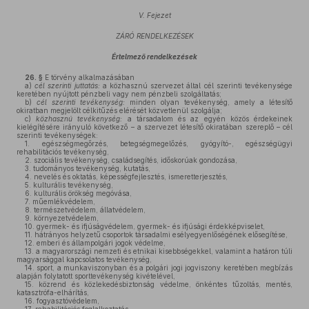
V. Fejezet
ZÁRÓ RENDELKEZÉSEK
Értelmező rendelkezések
26. §
E törvény alkalmazásában
a)
cél szerinti juttatás:
a közhasznú szervezet által cél szerinti tevékenysége
keretében nyújtott pénzbeli vagy nem pénzbeli szolgáltatás;
b)
cél szerinti tevékenység:
minden olyan tevékenység, amely a létesítő
okiratban megjelölt célkitűzés elérését közvetlenül szolgálja;
c)
közhasznú tevékenység:
a társadalom és az egyén közös érdekeinek
kielégítésére irányuló következő – a szervezet létesítő okiratában szereplő – cél
szerinti tevékenységek:
1. egészségmegőrzés, betegségmegelőzés, gyógyító-, egészségügyi
rehabilitációs tevékenység,
2. szociális tevékenység, családsegítés, időskorúak gondozása,
3. tudományos tevékenység, kutatás,
4. nevelés és oktatás, képességfejlesztés, ismeretterjesztés,
5. kulturális tevékenység,
6. kulturális örökség megóvása,
7. műemlékvédelem,
8. természetvédelem, állatvédelem,
9. környezetvédelem,
10. gyermek- és ifjúságvédelem, gyermek- és ifjúsági érdekképviselet,
11. hátrányos helyzetű csoportok társadalmi esélyegyenlőségének elősegítése,
12. emberi és állampolgári jogok védelme,
13. a magyarországi nemzeti és etnikai kisebbségekkel, valamint a határon túli
magyarsággal kapcsolatos tevékenység,
14. sport, a munkaviszonyban és a polgári jogi jogviszony keretében megbízás
alapján folytatott sporttevékenység kivételével,
15. közrend és közlekedésbiztonság védelme, önkéntes tűzoltás, mentés,
katasztrófa-elhárítás,
16. fogyasztóvédelem,