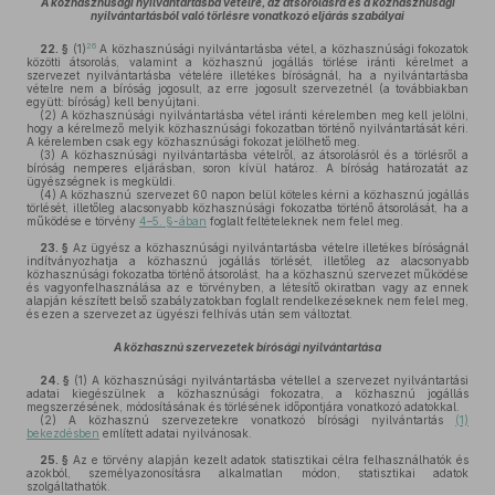
A közhasznúsági nyilvántartásba vételre, az átsorolásra és a közhasznúsági
nyilvántartásból való törlésre vonatkozó eljárás szabályai
26
22. §
(1)
A közhasznúsági nyilvántartásba vétel, a közhasznúsági fokozatok
közötti átsorolás, valamint a közhasznú jogállás törlése iránti kérelmet a
szervezet nyilvántartásba vételére illetékes bíróságnál, ha a nyilvántartásba
vételre nem a bíróság jogosult, az erre jogosult szervezetnél (a továbbiakban
együtt: bíróság) kell benyújtani.
(2)
A közhasznúsági nyilvántartásba vétel iránti kérelemben meg kell jelölni,
hogy a kérelmező melyik közhasznúsági fokozatban történő nyilvántartását kéri.
A kérelemben csak egy közhasznúsági fokozat jelölhető meg.
(3)
A közhasznúsági nyilvántartásba vételről, az átsorolásról és a törlésről a
bíróság nemperes eljárásban, soron kívül határoz. A bíróság határozatát az
ügyészségnek is megküldi.
(4)
A közhasznú szervezet 60 napon belül köteles kérni a közhasznú jogállás
törlését, illetőleg alacsonyabb közhasznúsági fokozatba történő átsorolását, ha a
működése e törvény
4–5. §-ában
foglalt feltételeknek nem felel meg.
23. §
Az ügyész a közhasznúsági nyilvántartásba vételre illetékes bíróságnál
indítványozhatja a közhasznú jogállás törlését, illetőleg az alacsonyabb
közhasznúsági fokozatba történő átsorolást, ha a közhasznú szervezet működése
és vagyonfelhasználása az e törvényben, a létesítő okiratban vagy az ennek
alapján készített belső szabályzatokban foglalt rendelkezéseknek nem felel meg,
és ezen a szervezet az ügyészi felhívás után sem változtat.
A közhasznú szervezetek bírósági nyilvántartása
24. §
(1)
A közhasznúsági nyilvántartásba vétellel a szervezet nyilvántartási
adatai kiegészülnek a közhasznúsági fokozatra, a közhasznú jogállás
megszerzésének, módosításának és törlésének időpontjára vonatkozó adatokkal.
(2)
A közhasznú szervezetekre vonatkozó bírósági nyilvántartás
(1)
bekezdésben
említett adatai nyilvánosak.
25. §
Az e törvény alapján kezelt adatok statisztikai célra felhasználhatók és
azokból, személyazonosításra alkalmatlan módon, statisztikai adatok
szolgáltathatók.