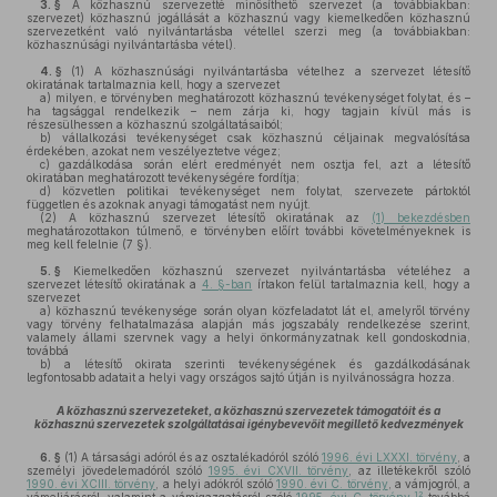
3. §
A közhasznú szervezetté minősíthető szervezet (a továbbiakban:
szervezet) közhasznú jogállását a közhasznú vagy kiemelkedően közhasznú
szervezetként való nyilvántartásba vétellel szerzi meg (a továbbiakban:
közhasznúsági nyilvántartásba vétel).
4. §
(1)
A közhasznúsági nyilvántartásba vételhez a szervezet létesítő
okiratának tartalmaznia kell, hogy a szervezet
a)
milyen, e törvényben meghatározott közhasznú tevékenységet folytat, és –
ha tagsággal rendelkezik – nem zárja ki, hogy tagjain kívül más is
részesülhessen a közhasznú szolgáltatásaiból;
b)
vállalkozási tevékenységet csak közhasznú céljainak megvalósítása
érdekében, azokat nem veszélyeztetve végez;
c)
gazdálkodása során elért eredményét nem osztja fel, azt a létesítő
okiratában meghatározott tevékenységére fordítja;
d)
közvetlen politikai tevékenységet nem folytat, szervezete pártoktól
független és azoknak anyagi támogatást nem nyújt.
(2)
A közhasznú szervezet létesítő okiratának az
(1) bekezdésben
meghatározottakon túlmenő, e törvényben előírt további követelményeknek is
meg kell felelnie (7 §).
5. §
Kiemelkedően közhasznú szervezet nyilvántartásba vételéhez a
szervezet létesítő okiratának a
4. §-ban
írtakon felül tartalmaznia kell, hogy a
szervezet
a)
közhasznú tevékenysége során olyan közfeladatot lát el, amelyről törvény
vagy törvény felhatalmazása alapján más jogszabály rendelkezése szerint,
valamely állami szervnek vagy a helyi önkormányzatnak kell gondoskodnia,
továbbá
b)
a létesítő okirata szerinti tevékenységének és gazdálkodásának
legfontosabb adatait a helyi vagy országos sajtó útján is nyilvánosságra hozza.
A közhasznú szervezeteket, a közhasznú szervezetek támogatóit és a
közhasznú szervezetek szolgáltatásai igénybevevőit megillető kedvezmények
6. §
(1)
A társasági adóról és az osztalékadóról szóló
1996. évi LXXXI. törvény
, a
személyi jövedelemadóról szóló
1995. évi CXVII. törvény
, az illetékekről szóló
1990. évi XCIII. törvény
, a helyi adókról szóló
1990. évi C. törvény
, a vámjogról, a
12