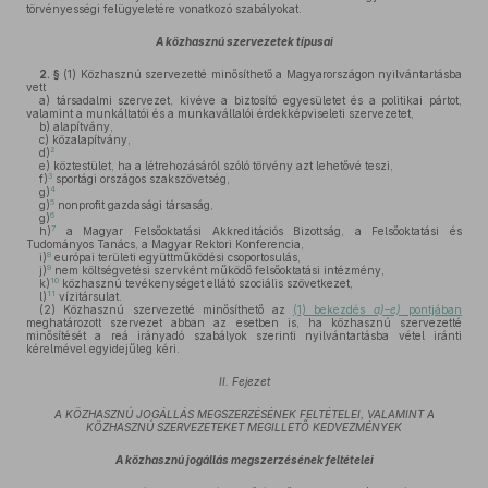
törvényességi felügyeletére vonatkozó szabályokat.
A közhasznú szervezetek típusai
2. §
(1)
Közhasznú szervezetté minősíthető a Magyarországon nyilvántartásba
vett
a)
társadalmi szervezet, kivéve a biztosító egyesületet és a politikai pártot,
valamint a munkáltatói és a munkavállalói érdekképviseleti szervezetet,
b)
alapítvány,
c)
közalapítvány,
2
d)
e)
köztestület, ha a létrehozásáról szóló törvény azt lehetővé teszi,
3
f)
sportági országos szakszövetség,
4
g)
5
g)
nonprofit gazdasági társaság,
6
g)
7
h)
a Magyar Felsőoktatási Akkreditációs Bizottság, a Felsőoktatási és
Tudományos Tanács, a Magyar Rektori Konferencia,
8
i)
európai területi együttműködési csoportosulás,
9
j)
nem költségvetési szervként működő felsőoktatási intézmény,
10
k)
közhasznú tevékenységet ellátó szociális szövetkezet,
11
l)
vízitársulat.
(2)
Közhasznú szervezetté minősíthető az
(1) bekezdés
a)–e)
pontjában
meghatározott szervezet abban az esetben is, ha közhasznú szervezetté
minősítését a reá irányadó szabályok szerinti nyilvántartásba vétel iránti
kérelmével egyidejűleg kéri.
II. Fejezet
A KÖZHASZNÚ JOGÁLLÁS MEGSZERZÉSÉNEK FELTÉTELEI, VALAMINT A
KÖZHASZNÚ SZERVEZETEKET MEGILLETŐ KEDVEZMÉNYEK
A közhasznú jogállás megszerzésének feltételei