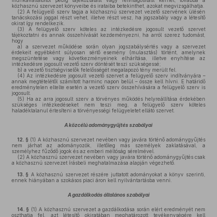
munkavállalóitól pedig tájékoztatást vagy felvilágosítást kérhet, továbbá a
közhasznú szervezet könyveibe és irataiba betekinthet, azokat megvizsgálhatja.
(2)
A felügyelő szerv tagja a közhasznú szervezet vezető szervének ülésén
tanácskozási joggal részt vehet, illetve részt vesz, ha jogszabály vagy a létesítő
okirat így rendelkezik.
(3)
A felügyelő szerv köteles az intézkedésre jogosult vezető szervet
tájékoztatni és annak összehívását kezdeményezni, ha arról szerez tudomást,
hogy
a)
a szervezet működése során olyan jogszabálysértés vagy a szervezet
érdekeit egyébként súlyosan sértő esemény (mulasztás) történt, amelynek
megszüntetése vagy következményeinek elhárítása, illetve enyhítése az
intézkedésre jogosult vezető szerv döntését teszi szükségessé;
b)
a vezető tisztségviselők felelősségét megalapozó tény merült fel.
(4)
Az intézkedésre jogosult vezető szervet a felügyelő szerv indítványára –
annak megtételétől számított harminc napon belül – össze kell hívni. E határidő
eredménytelen eltelte esetén a vezető szerv összehívására a felügyelő szerv is
jogosult.
(5)
Ha az arra jogosult szerv a törvényes működés helyreállítása érdekében
szükséges intézkedéseket nem teszi meg, a felügyelő szerv köteles
haladéktalanul értesíteni a törvényességi felügyeletet ellátó szervet.
A közcélú adománygyűjtés szabályai
12. §
(1)
A közhasznú szervezet nevében vagy javára történő adománygyűjtés
nem járhat az adományozók, illetőleg más személyek zaklatásával, a
személyhez fűződő jogok és az emberi méltóság sérelmével.
(2)
A közhasznú szervezet nevében vagy javára történő adománygyűjtés csak
a közhasznú szervezet írásbeli meghatalmazása alapján végezhető.
13. §
A közhasznú szervezet részére juttatott adományokat a könyv szerinti,
ennek hiányában a szokásos piaci áron kell nyilvántartásba venni.
A gazdálkodás általános szabályai
14. §
(1)
A közhasznú szervezet a gazdálkodása során elért eredményét nem
oszthatja fel, azt létesítő okiratában meghatározott tevékenységére kell