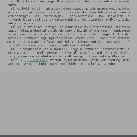
utasította a kérelemben megjelölt közhasznúsági fokozat szerinti jogállásúnak
minősül.
(2)
Az 1998. január 1. után alakuló szervezet a nyilvántartásba vétel napjától
jogosult a közhasznú jogálláshoz kapcsolódó adókötelezettséget érintő
kedvezmények és mentességek igénybevételére, ha legkésőbb a
nyilvántartásba vétel évének utolsó napján a közhasznúsági nyilvántartásba
vétele is megtörtént.
(3)
Az a szervezet, amelyet az államháztartás alrendszereiből származó
vagyon felhasználásával alapítottak vagy a létesítő okirata szerint rendszeres
költségvetési támogatásban részesül, az
(1) bekezdésben
megjelölt időpontig
köteles a közhasznúsági nyilvántartásba vételét kérni. Ennek elmulasztása
esetén a támogatásának folyósítását fel kell függeszteni, és a szervezet – rá
irányadó szabályok szerinti – megszüntetése is kérhető.
(4)
Felhatalmazást kap a Kormány, hogy a közhasznú szervezetekkel a
közbeszerzésekről szóló törvény hatálya alá tartozó szolgáltatások végzésére
irányuló szerződések létrehozására vonatkozó sajátos szabályait megállapítsa.
37
(5)
A
(3) bekezdés
szerinti nyilvántartásba vételi kötelezettség nem
vonatkozik az állami tartalékgazdálkodási feladatokat ellátó szervezetre.