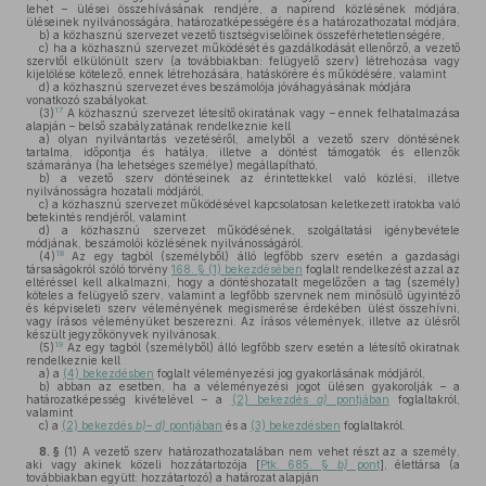
lehet – ülései összehívásának rendjére, a napirend közlésének módjára,
üléseinek nyilvánosságára, határozatképességére és a határozathozatal módjára,
b)
a közhasznú szervezet vezető tisztségviselőinek összeférhetetlenségére,
c)
ha a közhasznú szervezet működését és gazdálkodását ellenőrző, a vezető
szervtől elkülönült szerv (a továbbiakban: felügyelő szerv) létrehozása vagy
kijelölése kötelező, ennek létrehozására, hatáskörére és működésére, valamint
d)
a közhasznú szervezet éves beszámolója jóváhagyásának módjára
vonatkozó szabályokat.
17
(3)
A közhasznú szervezet létesítő okiratának vagy – ennek felhatalmazása
alapján – belső szabályzatának rendelkeznie kell
a)
olyan nyilvántartás vezetéséről, amelyből a vezető szerv döntésének
tartalma, időpontja és hatálya, illetve a döntést támogatók és ellenzők
számaránya (ha lehetséges személye) megállapítható,
b)
a vezető szerv döntéseinek az érintettekkel való közlési, illetve
nyilvánosságra hozatali módjáról,
c)
a közhasznú szervezet működésével kapcsolatosan keletkezett iratokba való
betekintés rendjéről, valamint
d)
a közhasznú szervezet működésének, szolgáltatási igénybevétele
módjának, beszámolói közlésének nyilvánosságáról.
18
(4)
Az egy tagból (személyből) álló legfőbb szerv esetén a gazdasági
társaságokról szóló törvény
168. § (1) bekezdésében
foglalt rendelkezést azzal az
eltéréssel kell alkalmazni, hogy a döntéshozatalt megelőzően a tag (személy)
köteles a felügyelő szerv, valamint a legfőbb szervnek nem minősülő ügyintéző
és képviseleti szerv véleményének megismerése érdekében ülést összehívni,
vagy írásos véleményüket beszerezni. Az írásos vélemények, illetve az ülésről
készült jegyzőkönyvek nyilvánosak.
19
(5)
Az egy tagból (személyből) álló legfőbb szerv esetén a létesítő okiratnak
rendelkeznie kell
a)
a
(4) bekezdésben
foglalt véleményezési jog gyakorlásának módjáról,
b)
abban az esetben, ha a véleményezési jogot ülésen gyakorolják – a
határozatképesség kivételével – a
(2) bekezdés
a)
pontjában
foglaltakról,
valamint
c)
a
(2) bekezdés
b)– d)
pontjában
és a
(3) bekezdésben
foglaltakról.
8. §
(1)
A vezető szerv határozathozatalában nem vehet részt az a személy,
aki vagy akinek közeli hozzátartozója [
Ptk. 685. §
b)
pont
], élettársa (a
továbbiakban együtt: hozzátartozó) a határozat alapján