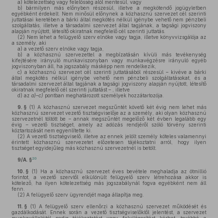
a)
kötelezettség vagy felelősség alól mentesül, vagy
b)
bármilyen más előnyben részesül, illetve a megkötendő jogügyletben
egyébként érdekelt. Nem minősül előnynek a közhasznú szervezet cél szerinti
juttatásai keretében a bárki által megkötés nélkül igénybe vehető nem pénzbeli
szolgáltatás, illetve a társadalmi szervezet által tagjának, a tagsági jogviszony
alapján nyújtott, létesítő okiratnak megfelelő cél szerinti juttatás.
(2)
Nem lehet a felügyelő szerv elnöke vagy tagja, illetve könyvvizsgálója az
a személy, aki
a)
a vezető szerv elnöke vagy tagja,
b)
a közhasznú szervezettel a megbízatásán kívüli más tevékenység
kifejtésére irányuló munkaviszonyban vagy munkavégzésre irányuló egyéb
jogviszonyban áll, ha jogszabály másképp nem rendelkezik,
c)
a közhasznú szervezet cél szerinti juttatásából részesül – kivéve a bárki
által megkötés nélkül igénybe vehető nem pénzbeli szolgáltatásokat, és a
társadalmi szervezet által tagjának a tagsági jogviszony alapján nyújtott, létesítő
okiratnak megfelelő cél szerinti juttatást – , illetve
d)
az
a)–c)
pontban meghatározott személyek hozzátartozója.
9. §
(1)
A közhasznú szervezet megszűntét követő két évig nem lehet más
közhasznú szervezet vezető tisztségviselője az a személy, aki olyan közhasznú
szervezetnél töltött be – annak megszűntét megelőző két évben legalább egy
évig – vezető tisztséget, amely az adózás rendjéről szóló törvény szerinti
köztartozását nem egyenlítette ki.
(2)
A vezető tisztségviselő, illetve az ennek jelölt személy köteles valamennyi
érintett közhasznú szervezetet előzetesen tájékoztatni arról, hogy ilyen
tisztséget egyidejűleg más közhasznú szervezetnél is betölt.
20
9/A. §
10. §
(1)
Ha a közhasznú szervezet éves bevétele meghaladja az ötmillió
forintot, a vezető szervtől elkülönült felügyelő szerv létrehozása akkor is
kötelező, ha ilyen kötelezettség más jogszabálynál fogva egyébként nem áll
fenn.
(2)
A felügyelő szerv ügyrendjét maga állapítja meg.
11. §
(1)
A felügyelő szerv ellenőrzi a közhasznú szervezet működését és
gazdálkodását. Ennek során a vezető tisztségviselőktől jelentést, a szervezet