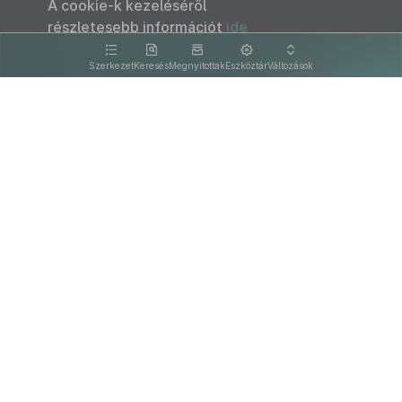
A cookie-k kezeléséről
részletesebb információt
ide
kattintva olvashat.
Szerkezet
Keresés
Megnyitottak
Eszköztár
Változások
Kapcsolat
Felhasználási feltételek
PDF
Akadálymentesítési nyilatkozat