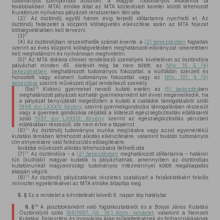
tudományos szempontból autonóm, a Magyar Tudományos Akadémia (a
továbbiakban: MTA) elnöke által az MTA köztestületi keretei között létrehozott
Kuratórium nyilvános pályázati rendszerben ítéli oda.
7
(2)
Az ösztöndíj egytől három évig terjedő időtartamra nyerhető el. Az
ösztöndíj fedezetét a központi költségvetés elkészítése során az MTA fejezet
költségvetésében kell tervezni.
8
(3)
(4)
Az ösztöndíjban részesíthetők számát évente, a
(2) bekezdésben
foglaltak
szerint az éves központi költségvetésben meghatározott előirányzat ismeretében
kell meghatározni és nyilvánosan meghirdetni.
9
(5)
Az MTA doktora címmel rendelkező személyek kivételével az ösztöndíjra
pályázhat minden 45. életévét még be nem töltött, az
Nftv. 16. § (4)
bekezdésében
meghatározott tudományos fokozattal, a külföldön szerzett és
honosított vagy elismert tudományos fokozattal vagy az
Nftv. 101. § (9)
bekezdése
szerinti művészeti díjjal rendelkező személy.
10
(5a)
Kiskorú gyermeket nevelő kutató esetén az
(5) bekezdés
ben
meghatározott pályázati korhatár gyermekenként két évvel megemelkedik, ha
a pályázat benyújtását megelőzően a kutató a családok támogatásáról szóló
1998. évi LXXXIV. törvény
szerinti gyermekgondozási támogatásban részesült
vagy a gyermek gondozása céljából a kötelező egészségbiztosítás ellátásairól
szóló
1997. évi LXXXIII. törvény
szerint az egészségbiztosítás pénzbeli
ellátásában részesült, ide nem értve a táppénzt.
11
(6)
Az ösztöndíj tudományos munka megírására vagy azzal egyenértékű
kutatási témában létrehozott alkotás elkészítésére, valamint további tudományos
cím elnyerésére való felkészülés elősegítésére,
továbbá művészeti alkotás létrehozására ítélhető oda.
12
(7)
Az ösztöndíjra – a
(2) bekezdésben
meghatározott időtartamra – határon
túli (külföldi) magyar kutatók is pályázhatnak, amennyiben az ösztöndíjas
kutatómunkát magyarországi tudományos intézménnyel kötött megállapodás
alapján végzik.
13
(8)
Az ösztöndíj pályázatának részletes szabályait a felsőoktatásért felelős
miniszter egyetértésével az MTA elnöke állapítja meg.
5. §
Ez a rendelet a kihirdetését követő 8. napon lép hatályba.
14
6. §
A posztdoktorként való foglalkoztatásról és a Bolyai János Kutatási
Ösztöndíjról szóló
156/1997. (IX. 19.) Korm. rendelet
, valamint a Nemzeti
Kutatási, Fejlesztési és Innovációs Alap működtetésének és felhasználásának