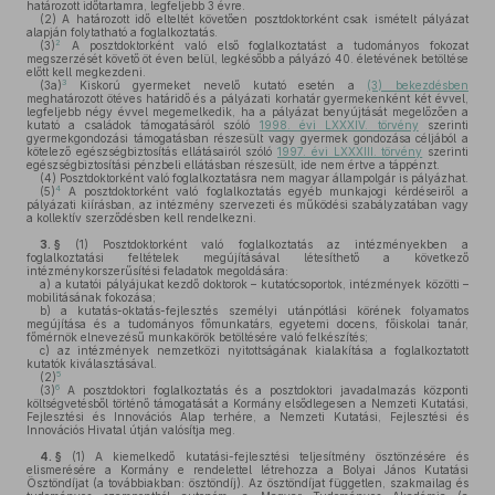
határozott időtartamra, legfeljebb 3 évre.
(2)
A határozott idő elteltét követően posztdoktorként csak ismételt pályázat
alapján folytatható a foglalkoztatás.
2
(3)
A posztdoktorként való első foglalkoztatást a tudományos fokozat
megszerzését követő öt éven belül, legkésőbb a pályázó 40. életévének betöltése
előtt kell megkezdeni.
3
(3a)
Kiskorú gyermeket nevelő kutató esetén a
(3) bekezdésben
meghatározott ötéves határidő és a pályázati korhatár gyermekenként két évvel,
legfeljebb négy évvel megemelkedik, ha a pályázat benyújtását megelőzően a
kutató a családok támogatásáról szóló
1998. évi LXXXIV. törvény
szerinti
gyermekgondozási támogatásban részesült vagy gyermek gondozása céljából a
kötelező egészségbiztosítás ellátásairól szóló
1997. évi LXXXIII. törvény
szerinti
egészségbiztosítási pénzbeli ellátásban részesült, ide nem értve a táppénzt.
(4)
Posztdoktorként való foglalkoztatásra nem magyar állampolgár is pályázhat.
4
(5)
A posztdoktorként való foglalkoztatás egyéb munkajogi kérdéseiről a
pályázati kiírásban, az intézmény szervezeti és működési szabályzatában vagy
a kollektív szerződésben kell rendelkezni.
3. §
(1)
Posztdoktorként való foglalkoztatás az intézményekben a
foglalkoztatási feltételek megújításával létesíthető a következő
intézménykorszerűsítési feladatok megoldására:
a)
a kutatói pályájukat kezdő doktorok – kutatócsoportok, intézmények közötti –
mobilitásának fokozása;
b)
a kutatás-oktatás-fejlesztés személyi utánpótlási körének folyamatos
megújítása és a tudományos főmunkatárs, egyetemi docens, főiskolai tanár,
főmérnök elnevezésű munkakörök betöltésére való felkészítés;
c)
az intézmények nemzetközi nyitottságának kialakítása a foglalkoztatott
kutatók kiválasztásával.
5
(2)
6
(3)
A posztdoktori foglalkoztatás és a posztdoktori javadalmazás központi
költségvetésből történő támogatását a Kormány elsődlegesen a Nemzeti Kutatási,
Fejlesztési és Innovációs Alap terhére, a Nemzeti Kutatási, Fejlesztési és
Innovációs Hivatal útján valósítja meg.
4. §
(1)
A kiemelkedő kutatási-fejlesztési teljesítmény ösztönzésére és
elismerésére a Kormány e rendelettel létrehozza a Bolyai János Kutatási
Ösztöndíjat (a továbbiakban: ösztöndíj). Az ösztöndíjat független, szakmailag és