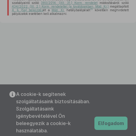
szabályairól szóló
380/2014. (XII. 31.) Korm. rendelet
módosításáról szóló
434/2022. (XI. 2.) Korm. rendelettel (a továbbiakban: Mód. Kr.)
megállapított
15
4. § (5a) bekezdés
ét a
Mód. Kr.
hatálybalépését
követően meghirdetett
pályázatok esetében kell alkalmazni.
A cookie-k segítenek
szolgáltatásaink biztosításában.
Szolgáltatásaink
igénybevételével Ön
beleegyezik a cookie-k
Elfogadom
használatába.