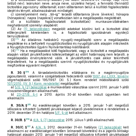
(előző név), leánykori neve, anyja neve, születési helye], a fennálló (fennállt)
biztosítási jogviszony időtartamát, ezen időtartamon belül a külföldi foglalkoztatás
idejét és tényét, alkalmazásának minőségét,
c)
személyekként mely ,,tól–ig'' terjedő időtartamra [évre (évekre), hónapra
(hónapokra), napra (napokra)] vonatkozóan kéri a megállapodás megkötését,
d)
a külföldön foglalkoztatott biztosított(ak) munkaszerződésében
meghatározott személyi alapbérét.
(2)
Az
(1) bekezdésben
megjelölt adatokat közölni kell a biztosított által
előterjesztett kérelemben is, a foglalkoztató igazolásának egyidejű
benyújtásával.
172
(3)
Az általános hatáskörű nyugdíj-megállapító szerv a megállapodás
megkötése és a befizetett nyugdíjbiztosítási és nyugdíjjárulék alapján intézkedik
a Nyugdíjbiztosítási Egyéni Nyilvántartólap kiállításáról.
173
(4)
Ha a megállapodást kötő foglalkoztató, vagy a biztosított a megállapodás
alapján vállalt járulékfizetési kötelezettségét az előírt határnapig nem teljesíti, a
megállapodás érvénytelenné válik. A járulékfizetés csak akkor tekinthető
teljesítettnek, ha a megállapodás szerinti nyugdíjbiztosítási és nyugdíjjárulék
megfizetése egyaránt megtörtént.
174
R. 30. §
A társadalombiztosítás ellátásaira és a magánnyugdíjra
jogosultakról, valamint e szolgáltatások fedezetéről szóló
1997. évi LXXX. törvény
végrehajtásáról szóló 195/1997. (XI. 5.) Korm. rendelet módosításáról szóló
107/2010. (IV. 9.) Korm. rendelettel
megállapított
a)
5/G. § (2) bekezdése
a munkavállaló választása szerint 2010. január 1-jétől
visszamenőlegesen alkalmazható,
b)
23–27/B. §-t
a 2010. április 30-át követően indult ügyekben kell
alkalmazni.
175
R. 30/A. §
Az esedékességet követően a 2015. január 1-jét megelőző
időszakra kifizetett (juttatott) járulékalapot képező jövedelmekre e rendeletnek a
2014. december 31-én hatályos
5/F. §-át
kell alkalmazni.
176
R. 30/B. §
A
4/A. § (7) bekezdése
2015. július 1-jétől alkalmazható.
177
R. 30/C. §
A
4/A. §
2012. december 31-én hatályos
(2) bekezdését
kell
alkalmazni az esedékességet követően (elmaradt követelés) és a jogerős bírósági
határozat alapján 2013. január 1-jét megelőző időszakra kifizetett járulékalapot