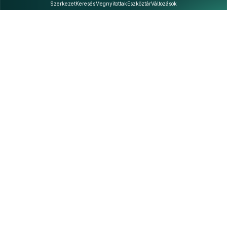
Szerkezet
Keresés
Megnyitottak
Eszköztár
Változások
Kapcsolat
Felhasználási feltételek
PDF
Akadálymentesítési nyilatkozat
Adatkezelési tájékoztató
©
A Nemzeti Jogszabálytárban elérhető szövegek