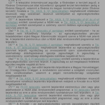
116
(2)
A települési önkormányzat jegyzője, a fővárosban a kerületi jegyző, a
Fővárosi Önkormányzat által közvetlenül igazgatott terület tekintetében pedig a
fővárosi főjegyző, valamint a fővárosi és megyei kormányhivatal járási (fővárosi
kerületi) hivatala a
Tbj. 44/A. § (2) bekezdésében
meghatározott ellátásban
részesülő, vagy szociálisan rászorult személyeket az egészségbiztosítási
szervnek jelenti be.
117
(3)
A bejelentésre kötelezett a
Tbj. 44/A. § (3) bekezdés
a)–b)
és
e)–g)
pontjaiban
említett személyeket a NEAK-nak, a
Tbj. 44/A. § (3) bekezdés
d)
pontjában
említett személyeket a székhely szerint illetékes egészségbiztosítási
szervnek jelenti be.
118
(3a)
A
Tbj. 16. § (1) bekezdés
a)
pontjában
említett személyeket – ha az
ellátást nem kifizetőhely folyósítja –, az egészségbiztosítási pénztári
feladatkörében eljáró Magyar Államkincstár központi szerve a NEAK-nak jelenti
be. A bejelentést elektronikus úton a NEAK által rendszeresített programmal kell
teljesíteni.
119
(4)
A
Tbj. 16. § (1) bekezdés
j)
pontjában
meghatározott személy a
Tbj.
44/A. § (5) bekezdésében
meghatározott bejelentést az egészségbiztosítási
szervnek teljesíti, egyidejűleg az orvosszakértői szerv szakvéleményével,
szakhatósági állásfoglalásával igazolja jogosultságát. A jogosultság a
szakvélemény, szakhatósági állásfoglalás kiállítása napjától áll fenn.
120
(4a)
A
Tbj. 16. § (1) bekezdés
k)
pontjában
említett személy a bejelentést az
egészségbiztosítási szervnek teljesíti. A jogosultság az azt megalapozó feltételek
együttes megléte napjától áll fenn.
121
(5)
A NAV az
Art.
-ban előírt bejelentés teljesítésére a Magyar Honvédséggel,
az Országgyűlési Őrséggel, a rendvédelmi szervekkel a szolgálati viszonyban
állók vonatkozásában, valamint a polgári nemzetbiztonsági szolgálattal
megállapodást köt.
122
(6)
A
Tbj. 44/A. § (4) bekezdésében
meghatározott ellátásban részesülő
személyekre vonatkozó bejelentés teljesítésének módjáról a Kincstár és a NEAK
megállapodást köt.
123
(7)
Az
(1)–(3) bekezdés
szerinti bejelentést elektronikus úton vagy gépi
adathordozón a NEAK által rendszeresített programmal, a
(4) bekezdés
szerinti
bejelentést az erre a célra rendszeresített nyomtatványon kell teljesíteni. A
Tbj.
44/A. § (10) bekezdése
szerinti bejelentést elektronikus úton vagy gépi
adathordozón a NEAK által rendszeresített programmal, vagy az erre a célra
rendszeresített nyomtatványon kell teljesíteni.
124
(8)
A Kincstár – az egészségbiztosítási szervek jogszabályban rögzített