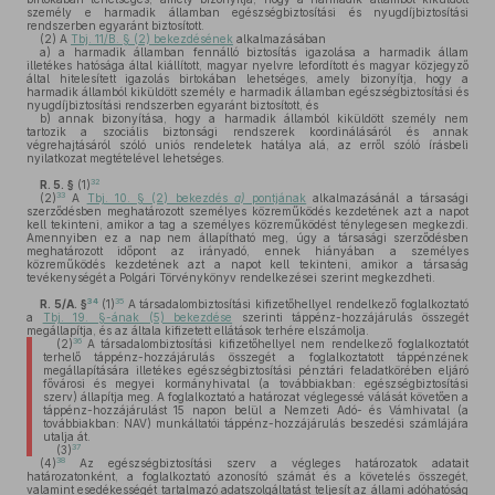
személy e harmadik államban egészségbiztosítási és nyugdíjbiztosítási
rendszerben egyaránt biztosított.
(2)
A
Tbj. 11/B. § (2) bekezdésének
alkalmazásában
a)
a harmadik államban fennálló biztosítás igazolása a harmadik állam
illetékes hatósága által kiállított, magyar nyelvre lefordított és magyar közjegyző
által hitelesített igazolás birtokában lehetséges, amely bizonyítja, hogy a
harmadik államból kiküldött személy e harmadik államban egészségbiztosítási és
nyugdíjbiztosítási rendszerben egyaránt biztosított, és
b)
annak bizonyítása, hogy a harmadik államból kiküldött személy nem
tartozik a szociális biztonsági rendszerek koordinálásáról és annak
végrehajtásáról szóló uniós rendeletek hatálya alá, az erről szóló írásbeli
nyilatkozat megtételével lehetséges.
32
R. 5. §
(1)
33
(2)
A
Tbj. 10. § (2) bekezdés
a)
pontjának
alkalmazásánál a társasági
szerződésben meghatározott személyes közreműködés kezdetének azt a napot
kell tekinteni, amikor a tag a személyes közreműködést ténylegesen megkezdi.
Amennyiben ez a nap nem állapítható meg, úgy a társasági szerződésben
meghatározott időpont az irányadó, ennek hiányában a személyes
közreműködés kezdetének azt a napot kell tekinteni, amikor a társaság
tevékenységét a Polgári Törvénykönyv rendelkezései szerint megkezdheti.
34
35
R. 5/A. §
(1)
A társadalombiztosítási kifizetőhellyel rendelkező foglalkoztató
a
Tbj. 19. §-ának (5) bekezdése
szerinti táppénz-hozzájárulás összegét
megállapítja, és az általa kifizetett ellátások terhére elszámolja.
36
(2)
A társadalombiztosítási kifizetőhellyel nem rendelkező foglalkoztatót
terhelő táppénz-hozzájárulás összegét a foglalkoztatott táppénzének
megállapítására illetékes egészségbiztosítási pénztári feladatkörében eljáró
fővárosi és megyei kormányhivatal (a továbbiakban: egészségbiztosítási
szerv) állapítja meg. A foglalkoztató a határozat véglegessé válását követően a
táppénz-hozzájárulást 15 napon belül a Nemzeti Adó- és Vámhivatal (a
továbbiakban: NAV) munkáltatói táppénz-hozzájárulás beszedési számlájára
utalja át.
37
(3)
38
(4)
Az egészségbiztosítási szerv a végleges határozatok adatait
határozatonként, a foglalkoztató azonosító számát és a követelés összegét,
valamint esedékességét tartalmazó adatszolgáltatást teljesít az állami adóhatóság