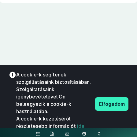
A cookie-k segítenek
szolgáltatásaink biztosításában.
Szolgáltatásaink
igénybevételével Ön
beleegyezik a cookie-k
Elfogadom
használatába.
A cookie-k kezeléséről
részletesebb információt
ide
kattintva olvashat.