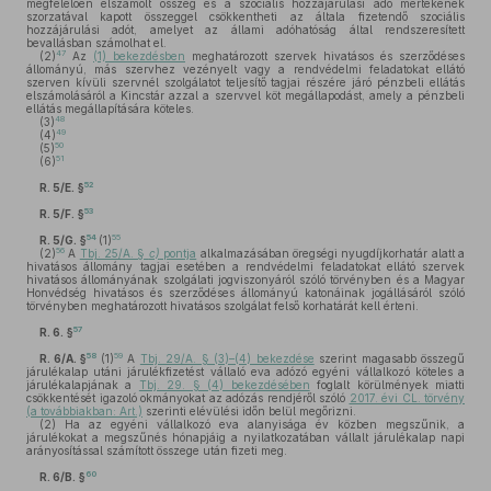
megfelelően elszámolt összeg és a szociális hozzájárulási adó mértékének
szorzatával kapott összeggel csökkentheti az általa fizetendő szociális
hozzájárulási adót, amelyet az állami adóhatóság által rendszeresített
bevallásban számolhat el.
47
(2)
Az
(1) bekezdésben
meghatározott szervek hivatásos és szerződéses
állományú, más szervhez vezényelt vagy a rendvédelmi feladatokat ellátó
szerven kívüli szervnél szolgálatot teljesítő tagjai részére járó pénzbeli ellátás
elszámolásáról a Kincstár azzal a szervvel köt megállapodást, amely a pénzbeli
ellátás megállapítására köteles.
48
(3)
49
(4)
50
(5)
51
(6)
52
R. 5/E. §
53
R. 5/F. §
54
55
R. 5/G. §
(1)
56
(2)
A
Tbj. 25/A. §
c)
pontja
alkalmazásában öregségi nyugdíjkorhatár alatt a
hivatásos állomány tagjai esetében a rendvédelmi feladatokat ellátó szervek
hivatásos állományának szolgálati jogviszonyáról szóló törvényben és a Magyar
Honvédség hivatásos és szerződéses állományú katonáinak jogállásáról szóló
törvényben meghatározott hivatásos szolgálat felső korhatárát kell érteni.
57
R. 6. §
58
59
R. 6/A. §
(1)
A
Tbj. 29/A. § (3)–(4) bekezdése
szerint magasabb összegű
járulékalap utáni járulékfizetést vállaló eva adózó egyéni vállalkozó köteles a
járulékalapjának a
Tbj. 29. § (4) bekezdésében
foglalt körülmények miatti
csökkentését igazoló okmányokat az adózás rendjéről szóló
2017. évi CL. törvény
(a továbbiakban: Art.)
szerinti elévülési időn belül megőrizni.
(2)
Ha az egyéni vállalkozó eva alanyisága év közben megszűnik, a
járulékokat a megszűnés hónapjáig a nyilatkozatában vállalt járulékalap napi
arányosítással számított összege után fizeti meg.
60
R. 6/B. §