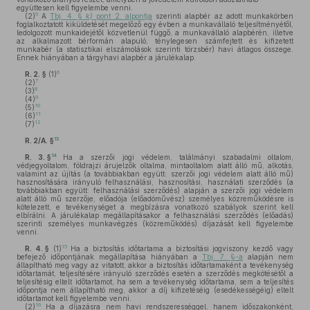
együttesen kell figyelembe venni.
5
(2)
A
Tbj. 4. §
k)
pont 2. alpontja
szerinti alapbér az adott munkakörben
foglalkoztatott kiküldetését megelőző egy évben a munkavállaló teljesítményétől,
ledolgozott munkaidejétől közvetlenül függő, a munkavállaló alapbérén, illetve
az alkalmazott bérformán alapuló, ténylegesen számfejtett és kifizetett
munkabér (a statisztikai elszámolások szerinti törzsbér) havi átlagos összege.
Ennek hiányában a tárgyhavi alapbér a járulékalap.
6
R. 2. §
(1)
7
(2)
8
(3)
9
(4)
10
(5)
11
(6)
12
(7)
13
R. 2/A. §
14
R. 3. §
Ha a szerzői jogi védelem, találmányi szabadalmi oltalom,
védjegyoltalom, földrajzi árujelzők oltalma, mintaoltalom alatt álló mű, alkotás,
valamint az újítás (a továbbiakban együtt: szerzői jogi védelem alatt álló mű)
hasznosítására irányuló felhasználási, hasznosítási, használati szerződés (a
továbbiakban együtt: felhasználási szerződés) alapján a szerzői jogi védelem
alatt álló mű szerzője, előadója (előadóművész) személyes közreműködésre is
kötelezett, e tevékenységet a megbízásra vonatkozó szabályok szerint kell
elbírálni. A járulékalap megállapításakor a felhasználási szerződés (előadás)
szerinti személyes munkavégzés (közreműködés) díjazását kell figyelembe
venni.
15
R. 4. §
(1)
Ha a biztosítás időtartama a biztosítási jogviszony kezdő vagy
befejező időpontjának megállapítása hiányában a
Tbj. 7. §-a
alapján nem
állapítható meg vagy az vitatott, akkor a biztosítás időtartamaként a tevékenység
időtartamát, teljesítésére irányuló szerződés esetén a szerződés megkötésétől a
teljesítésig eltelt időtartamot, ha sem a tevékenység időtartama, sem a teljesítés
időpontja nem állapítható meg, akkor a díj kifizetéséig (esedékességéig) eltelt
időtartamot kell figyelembe venni.
16
(2)
Ha a díjazásra nem havi rendszerességgel, hanem időszakonként,