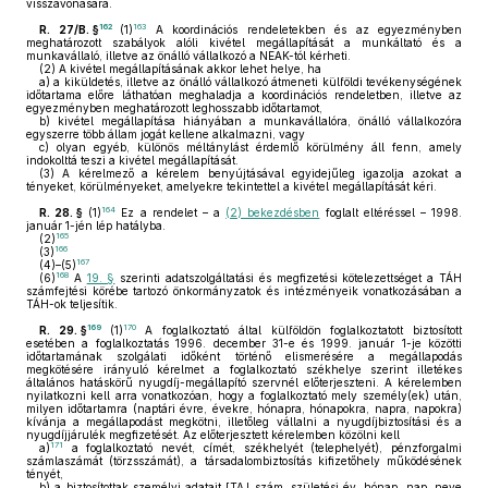
visszavonására.
162
163
R. 27/B. §
(1)
A koordinációs rendeletekben és az egyezményben
meghatározott szabályok alóli kivétel megállapítását a munkáltató és a
munkavállaló, illetve az önálló vállalkozó a NEAK-tól kérheti.
(2)
A kivétel megállapításának akkor lehet helye, ha
a)
a kiküldetés, illetve az önálló vállalkozó átmeneti külföldi tevékenységének
időtartama előre láthatóan meghaladja a koordinációs rendeletben, illetve az
egyezményben meghatározott leghosszabb időtartamot,
b)
kivétel megállapítása hiányában a munkavállalóra, önálló vállalkozóra
egyszerre több állam jogát kellene alkalmazni, vagy
c)
olyan egyéb, különös méltánylást érdemlő körülmény áll fenn, amely
indokolttá teszi a kivétel megállapítását.
(3)
A kérelmező a kérelem benyújtásával egyidejűleg igazolja azokat a
tényeket, körülményeket, amelyekre tekintettel a kivétel megállapítását kéri.
164
R. 28. §
(1)
Ez a rendelet – a
(2) bekezdésben
foglalt eltéréssel – 1998.
január 1-jén lép hatályba.
165
(2)
166
(3)
167
(4)–(5)
168
(6)
A
19. §
szerinti adatszolgáltatási és megfizetési kötelezettséget a TÁH
számfejtési körébe tartozó önkormányzatok és intézményeik vonatkozásában a
TÁH-ok teljesítik.
169
170
R. 29. §
(1)
A foglalkoztató által külföldön foglalkoztatott biztosított
esetében a foglalkoztatás 1996. december 31-e és 1999. január 1-je közötti
időtartamának szolgálati időként történő elismerésére a megállapodás
megkötésére irányuló kérelmet a foglalkoztató székhelye szerint illetékes
általános hatáskörű nyugdíj-megállapító szervnél előterjeszteni. A kérelemben
nyilatkozni kell arra vonatkozóan, hogy a foglalkoztató mely személy(ek) után,
milyen időtartamra (naptári évre, évekre, hónapra, hónapokra, napra, napokra)
kívánja a megállapodást megkötni, illetőleg vállalni a nyugdíjbiztosítási és a
nyugdíjjárulék megfizetését. Az előterjesztett kérelemben közölni kell
171
a)
a foglalkoztató nevét, címét, székhelyét (telephelyét), pénzforgalmi
számlaszámát (törzsszámát), a társadalombiztosítás kifizetőhely működésének
tényét,
b)
a biztosítottak személyi adatait [TAJ szám, születési év, hónap, nap, neve