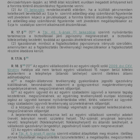
devizaárfolyam-lapján, az MNB által közzétett, euróban megadott árfolyamot kell
a forintra történő átszámításhoz figyelembe venni.
(2)
Az
(1) bekezdés
rendelkezésétől eltérően, ha a külföldi pénznemben
keletkezett bevételből az Szja tv. szerinti adóelőleg-alap számításnál figyelembe
vett jövedelem képezi a járulékalapot, a forintra történő átszámítás megegyezik
az adóelőleg-alap számításnál figyelembe vett jövedelem megállapításakor az
Szja tv. szabályai szerint alkalmazott átszámítással.
93
94
R. 17. §
(1)
A
Tbj. 46. §-ának (1) bekezdése
szerinti nyilvántartás
tartalmazza a biztosítással járó jogviszony megnevezését, a biztosítási
kötelezettség kezdetét, továbbá az igazolás átvételének elismerését.
(2)
Igazolásnak minősül a foglalkoztatási jogviszonyra irányuló szerződés,
amennyiben az a foglalkoztatás (tevékenység) megkezdésekor a foglalkoztatott
részére átadásra került.
95
R. 17/A. §
96
97
R. 18. §
(1)
Az egyéni vállalkozóról és az egyéni cégről szóló
2009. évi CXV.
törvény
hatálya alá nem tartozó egyéni vállalkozó 15 napon belül köteles
bejelenteni a telephelye (állandó lakhelye) szerint illetékes állami
adóhatósághoz
98
a)
a magán-állatorvosi tevékenység gyakorlására jogosító igazolvány
kiállításának, bevonásának, valamint a gyógyszerészi magántevékenység
engedélyezésének, megszűnésének időpontját,
99
b)
az egyéni ügyvéd és az egyéni szabadalmi ügyvivő a kamarai tagság
kezdetének, megszűnésének, az egyénileg tevékenykedő európai közösségi
jogász az ügyvédi kamarai nyilvántartásba vétel, törlés, valamint az ügyvédi
vagy szabadalmi ügyvivői tevékenység szünetelésének időpontját,
c)
a közjegyző és az önálló bírósági végrehajtó a szolgálat keletkezésének,
megszűnésének időpontját.
A bejelentésnek tartalmaznia kell az egyéni vállalkozó személyi adatait
(nevét, leánykori nevét, születési helyét, TAJ-számát, anyjának leánykori
nevét), telephelyét (fióktelephelyét, fióktelephelyeit) és állandó lakóhelyét, a
vállalkozói igazolványt (engedélyt, jogosítványt) kiadó szerv megnevezését.
(2)
Az egyéni vállalkozó, ha
a)
a
Tbj. 4. §-ának
f)
pontja
szerinti ellátást állapítottak meg részére, illetőleg
annak folyósítását megszüntették (szüneteltették), a megállapítás, megszüntetés