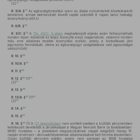
76
(2)
77
R. 9/A. §
Az egészségbiztosítási szerv az általa nyilvántartott követelésekről
kérelemre, annak beérkezését követő naptól számított 8 napon belül hatósági
bizonyítványt állít ki.
78
R. 9/B. §
79
R. 9/C. §
A
Tbj. 44/C. §-ában
meghatározott eljárás során felhasználható
minden olyan közokirat és teljes bizonyító erejű magánokirat, valamint minden
más, erre alkalmas további bizonyítási eszköz, amely a biztosítással járó
jogviszony fennállását, illetve az egészségügyi szolgáltatásra való jogosultságot
valószínűsíti.
80
R. 10. §
81
R. 10/A. §
82
R. 11. §
83
84
R. 12. §
(1)
85
(2)
86
R. 13. §
87
88
R. 13/A. §
(1)
89
(2)
90
R. 14. §
91
R. 15. §
92
R. 16. §
(1)
A
(2) bekezdésben
nem említett esetben a külföldi pénznemben
keletkezett bevételből a járulékalapot a Magyar Nemzeti Bank (a továbbiakban:
MNB) hivatalos – a jövedelem megszerzésének napját megelőző hónap 15.
napján érvényes – devizaárfolyamának alkalmazásával kell forintra átszámítani.
Olyan külföldi pénznem esetén, amely nem szerepel az MNB hivatalos