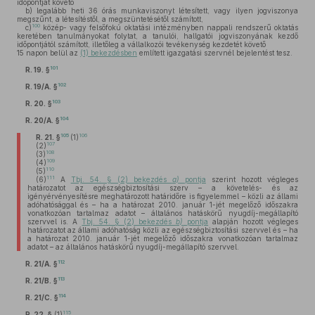
időpontját követő
b)
legalább heti 36 órás munkaviszonyt létesített, vagy ilyen jogviszonya
megszűnt, a létesítéstől, a megszüntetésétől számított,
100
c)
közép- vagy felsőfokú oktatási intézményben nappali rendszerű oktatás
keretében tanulmányokat folytat, a tanulói, hallgatói jogviszonyának kezdő
időpontjától számított, illetőleg a vállalkozói tevékenység kezdetét követő
15 napon belül az
(1) bekezdésben
említett igazgatási szervnél bejelentést tesz.
101
R. 19. §
102
R. 19/A. §
103
R. 20. §
104
R. 20/A. §
105
106
R. 21. §
(1)
107
(2)
108
(3)
109
(4)
110
(5)
111
(6)
A
Tbj. 54. § (2) bekezdés
a)
pontja
szerint hozott végleges
határozatot az egészségbiztosítási szerv – a követelés- és az
igényérvényesítésre meghatározott határidőre is figyelemmel – közli az állami
adóhatósággal és – ha a határozat 2010. január 1-jét megelőző időszakra
vonatkozóan tartalmaz adatot – általános hatáskörű nyugdíj-megállapító
szervvel is. A
Tbj. 54. § (2) bekezdés
b)
pontja
alapján hozott végleges
határozatot az állami adóhatóság közli az egészségbiztosítási szervvel és – ha
a határozat 2010. január 1-jét megelőző időszakra vonatkozóan tartalmaz
adatot – az általános hatáskörű nyugdíj-megállapító szervvel.
112
R. 21/A. §
113
R. 21/B. §
114
R. 21/C. §
115
R. 22. §
(1)