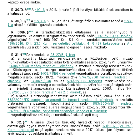
képező jövedelmekre.
178
R. 30/D. §
A
4/C. §
a 2016. január 1-jétől hatályos kiküldetések esetében is
alkalmazandó.
179
R. 30/E. §
A
27/C. §
2017. január 1-jét megelőzően is alkalmazandó a
27/A.
§-a
alapján kiállított igazolás esetében.
180
R. 30/F. §
A társadalombiztosítás ellátásaira és a magánnyugdíjra
jogosultakról, valamint e szolgáltatások fedezetéről szóló
1997. évi LXXX. törvény
végrehajtásáról szóló 195/1997. (XI. 5.) Korm. rendelet módosításáról szóló
466/2016. (XII. 23.) Korm. rendelettel beiktatott 4. § (8) bekezdése
az
Art.
szerinti elévülési időn belül visszamenőlegesen is alkalmazható.
181
R. 31. §
Ez a rendelet a
23–27/B. §-ban
a)
a szociális biztonsági rendszereknek a Közösségen belül mozgó
munkavállalókra és családtagjaikra történő alkalmazásáról szóló, 1971. június 14-
i
1408/71/EGK tanácsi rendelet II. címének
, a szociális biztonsági rendszereknek
a Közösségen belül mozgó munkavállalókra és családtagjaikra történő
alkalmazásáról szóló
1408/71/EGK rendelet
végrehajtására vonatkozó szabályok
megállapításáról szóló, 1972. március 21-i
574/72/EGK tanácsi rendelet III.
címének
, az
1408/71/EGK
és az
574/72/EGK rendelet
rendelkezéseinek
valamely harmadik ország e rendelkezések által pusztán állampolgárságuk okán
nem érintett állampolgáraira való kiterjesztéséről szóló, 2003. május 14-i
859/2003/EK tanácsi rendelet 1. és 2. cikkének
, és
b)
a szociális biztonsági rendszerek koordinálásáról szóló, 2004. április 29-i
883/2004/EK európai parlamenti és tanácsi rendelet II. címének
, a szociális
biztonsági rendszerek koordinálásáról szóló
883/2004/EK rendelet
végrehajtására vonatkozó eljárás megállapításáról szóló, 2009. szeptember 16-i
987/2009/EK európai parlamenti és tanácsi rendelet II. címének
végrehajtásához szükséges rendelkezéseket állapít meg.
182
R. 32. §
A járási (fővárosi kerületi) hivatalok további megerősítésével
összefüggő egyes kormányrendeletek módosításáról szóló
171/2017. (VI. 29.)
Korm. rendelettel
megállapított rendelkezéseket a 2017. július 1-jén folyamatban
lévő hatósági ügyekben is alkalmazni kell.