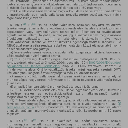
bc)
korábban ugyanabban az államban volt – a koordinációs rendeletekben,
illetve egyezményben – a kiküldetésre meghatározott leghosszabb időtartamig
kiküldött, és a korábbi kiküldetés lejártától nem telt el 60 nap, vagy
bd)
kiküldetésére azért kerül sor, hogy a kiküldetés helye szerinti vállalkozás
a munkavállalót egy másik vállalkozás rendelkezésére bocsássa, vagy másik
tagállamba küldje tovább.
147
148
R. 26. §
(1)
Ha az önálló vállalkozó belföldön folytatott vállalkozói
tevékenységét átmenetileg a koordinációs rendeletek hatálya alá tartozó másik
tagállamban vagy egyezményben részes másik államban (a továbbiakban
együtt: másik állam) folytatja, a magyar jog alkalmazásának meghatározása
érdekében választása szerint a lakóhelye, tartózkodási helye vagy
vállalkozásának székhelye szerint illetékes egészségbiztosítási szervnek – a
NEAK által erre a célra rendszeresített és honlapján közzétett nyomtatványon –
az alábbi adatokat szolgáltatja:
a)
természetes személyazonosító adatai, állampolgársága, lakcíme, taj-száma,
vállalkozásának nyilvántartási száma,
149
b)
a gazdasági tevékenységek statisztikai osztályozása NACE Rev. 2.
rendszerének létrehozásáról szóló, 2006. december 20-i
1893/2006/EK európai
parlamenti és tanácsi rendeleten
alapuló TEÁOR-számokból képzett, a
mindenkor hatályos Önálló vállalkozók tevékenységi jegyzéke szerinti ÖVTJ
kód, amelynek megfelelő tevékenységet a másik államban folytat,
c)
annak a külföldi vállalkozásnak (személynek) a neve és címe, amelynél
munkát végez, vagy ennek hiányában a külföldön folytatott tevékenység helye
(címe), és
d)
a másik államban történő munkavégzés tervezett időtartama.
150
(2)
A koordinációs rendeletekben, illetve egyezményben előírt feltételek
teljesítése esetén az egészségbiztosítási szerv alkalmazandó jogként
meghatározza a magyar jogot és ezt igazolja.
151
(3)
Nem alkalmazható a magyar jog az önálló vállalkozó másik államban
folytatott tevékenységének időtartama alatt, ha e tevékenységéhez – az
(1)
bekezdés
b)
pontja
szerint – hasonló belföldi tevékenységet az önálló vállalkozó
a másik tagállami munkavégzés megkezdése előtt kevesebb mint 60 napig
folytatott.
152
153
R. 27. §
(1)
Ha a munkavállaló, az önálló vállalkozó belföldi
munkavégzése mellett, azzal egyidejűleg munkavállalóként vagy önálló
vállalkozóként másik államban is végez munkát, a koordinációs rendeletek vagy