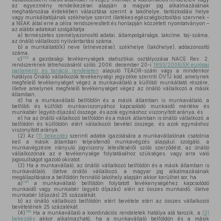
az egyezmény rendelkezései alapján a magyar jog alkalmazásának
meghatározása érdekében választása szerint a lakóhelye, tartózkodási helye
vagy munkáltatójának székhelye szerint illetékes egészségbiztosítási szervnek –
a NEAK által erre a célra rendszeresített és honlapján közzétett nyomtatványon –
az alábbi adatokat szolgáltatja:
a)
természetes személyazonosító adatai, állampolgársága, lakcíme, taj-száma,
az önálló vállalkozó nyilvántartási száma,
b)
a munkáltató(k) neve (elnevezése), székhelye (lakóhelye), adóazonosító
száma,
154
c)
a gazdasági tevékenységek statisztikai osztályozása NACE Rev. 2.
rendszerének létrehozásáról szóló, 2006. december 20-i
1893/2006/EK európai
parlamenti és tanácsi rendeleten
alapuló TEÁOR-szám vagy a mindenkor
hatályos Önálló vállalkozók tevékenységi jegyzéke szerinti ÖVTJ kód, amelynek
megfelelő tevékenységet végez a munkavállaló a külföldi munkáltató részére,
illetve amelynek megfelelő tevékenységet végez az önálló vállalkozó a másik
államban,
d)
ha a munkavállaló belföldön és a másik államban is munkavállaló, a
belföldi és külföldi munkaviszonyához kapcsolódó munkaidő mértéke és
munkabér (egyéb díjazás) összege, és azok egymáshoz viszonyított aránya, és
e)
ha az önálló vállalkozó belföldön és a másik államban is önálló vállalkozó, a
belföldön és külföldön elért vállalkozói bevétel összege, és azok egymáshoz
viszonyított aránya.
(2)
Az
(1) bekezdés
szerinti adatok igazolására a munkavállalónak csatolnia
kell a másik államban teljesítendő munkavégzés alapjául szolgáló, a
munkavégzésre irányuló jogviszony létesítéséről szóló szerződést, az önálló
vállalkozónak az e tevékenysége folytatásához szükséges, vagy arra való
jogosultságot igazoló okiratot.
(3)
Ha a munkavállaló, az önálló vállalkozó belföldön és a másik államban is
munkavállaló, illetve önálló vállalkozó, a magyar jog alkalmazásának
megállapítására a belföldön fennálló lakóhely alapján akkor kerülhet sor, ha
155
a)
a munkavállaló belföldön folytatott tevékenységéhez kapcsolódó
munkaidő vagy munkabér (egyéb díjazás) eléri az összes munkaidő, illetve
munkabér (díjazás) 25 százalékát,
b)
az önálló vállalkozó belföldön elért bevétele eléri az összes vállalkozói
bevételének 25 százalékát.
156
(4)
Ha a munkavállaló a koordinációs rendeletek hatálya alá tarozik, a
(3)
bekezdés
akkor alkalmazható, ha a munkavállaló belföldön és a másik