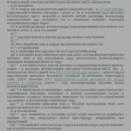
tevékenységből származó bevétel összes bevételen belüli aránya elérte
a 25 százalékot.
(3)
A magyar jog alkalmazandó jogként meghatározható – a
(2) bekezdésben
meghatározott feltételek hiányában – akkor is, ha a munkáltató olyan tényeket,
körülményeket igazol, amelyből a jelentős belföldi gazdasági tevékenység
valószínűsíthető (így különösen, ha a vállalkozás belföldön folyamatos
termelőtevékenységet végez).
(4)
A jelentős gazdasági tevékenységgel kapcsolatos feltételt teljesítettnek kell
tekinteni akkor is, ha a munkáltató
138
a)
139
b)
jogelődje teljesíti a jelentős gazdasági tevékenység feltételét.
140
(5)
(6)
Nem állapítható meg a magyar jog alkalmazandó jogként, ha
141
a)
a foglalkoztató
aa)
a cégbíróság által jogerősen be nem jegyzett előtársaság,
ab)
a kiküldetés teljes időtartama alatt csak olyan munkavállalókat foglalkoztat
belföldön, akik a cég irányításával vagy adminisztratív tevékenységével
kapcsolatos feladatokat látnak el, vagy
142
ac)
a kiküldetés helye szerinti államban a magyarországi tevékenységéhez
képest – a gazdasági tevékenységek statisztikai osztályozása NACE Rev. 2.
rendszerének létrehozásáról és a
3037/90/EGK tanácsi rendelet,
valamint egyes
meghatározott statisztikai területekre vonatkozó EK-rendeletek módosításáról
szóló, 2006. december 20-i
1893/2006/EK európai parlamenti és tanácsi
rendelet 1. melléklete
szerint – más nemzetgazdasági ágazatba tartozó
tevékenységet folytat,
143
ad)
a koordinációs rendeletekben, valamint a nemzetközi egyezményekben
meghatározott kiküldetés keretében a külföldi munkavégzés helyén a
kiküldetésre vonatkozó leghosszabb időtartamon túl kiküldött munkavállalókat
ugyanabban a munkakörben foglalkoztat, vagy
144
ae)
a kiküldetés időtartama alatt a kiküldött munkavállaló felett nem
gyakorolja teljeskörűen a munkáltatói jogkört, vagy
b)
a munkavállaló
145
ba)
nem rendelkezik a kiküldetés kezdő napját közvetlenül megelőzően
legalább 30 nap, megszakítás nélküli egészségügyi szolgáltatásra való
jogosultsággal,
146
bb)
kiküldetésére azért került sor, hogy a kiküldetés helye szerinti államban
egy kiküldött munkavállalót felváltson,