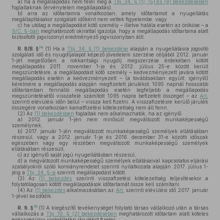
a)
ha a megállapodás nem felel meg a
Tbj. 34. § (1), (5) és (8) bekezdésében
foglaltaknak (érvénytelen megállapodás),
b)
arra az időtartamra vonatkozóan, amely időtartamot a nyugellátás
megállapításakor szolgálati időként nem vettek figyelembe, vagy
c)
ha utólag a megállapodást kötő személy – illetve halála esetén az örököse – a
9/C. §-ban
meghatározott okirattal igazolja, hogy a megállapodás időtartama alatt
biztosítotti jogviszonyt eredményező jogviszonyban állt.
74
R. 8/B. §
(1)
Ha a
Tbj. 34. § (1) bekezdése
alapján a nyugellátásra jogosító
szolgálati idő és nyugdíjalapot képező jövedelem szerzése céljából 2012. január
1-jét megelőzően a rokkantsági nyugdíj megszerzése érdekében kötött
megállapodás 2011. november 1-je és 2012. július 25-e között került
megszüntetésre, a megállapodást kötő személy – kedvezményezett javára kötött
megállapodás esetén a kedvezményezett – (a továbbiakban együtt: igénylő)
kérelmére a megállapodás alapján megfizetett járulékot, 1095 napnál hosszabb
időtartamban fennálló megállapodás esetén legfeljebb a megállapodás
megszüntetésétől visszafelé számított 1095 napra befizetett összeget – az
Art.
szerinti elévülési időn belül – vissza kell fizetni. A visszafizetésre kerülő járulék
összegére vonatkozóan kamatfizetési kötelezettség nem áll fenn.
(2)
Az
(1) bekezdésben
foglaltak nem alkalmazhatók, ha az igénylő
a)
2012. január 1-jén nem minősült megváltozott munkaképességű
személynek,
b)
2017. január 1-jén megváltozott munkaképességű személyek ellátásában
részesül, vagy a 2012. január 1-je és 2016. december 31-e közötti időszak
egészében vagy egy részében megváltozott munkaképességű személyek
ellátásában részesült,
c)
az igénylő saját jogú nyugellátásban részesül,
d)
a megváltozott munkaképességű személyek ellátásaival kapcsolatos eljárási
szabályokról szóló kormányrendelet szerinti nyilatkozata alapján 2017. július 1-
jéig a
Tbj. 34. §-a
szerinti megállapodást kötött.
(3)
Az
(1) bekezdés
szerinti visszafizetési kötelezettség teljesítésekor a
folytatólagosan kötött megállapodások időtartamát össze kell számítani.
(4)
Az
(1) bekezdés
alkalmazásában az
Art.
szerinti elévülési idő 2017. január
1-jével kezdődik.
75
R. 9. §
(1)
A kiegészítő tevékenységet folytató társas vállalkozó után a társas
vállalkozás a
Tbj. 10. § (2) bekezdésében
meghatározott időtartam alatt köteles
egészségügyi szolgáltatási járulékot fizetni.