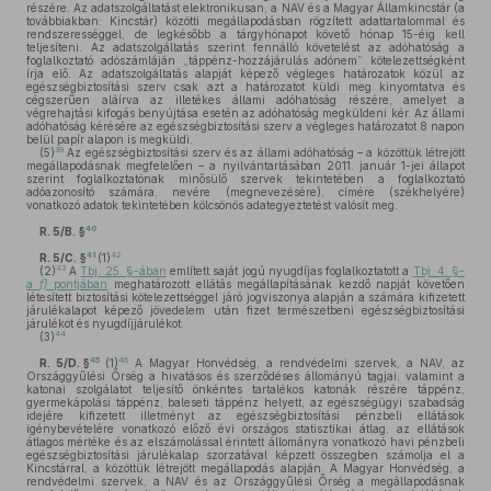
részére. Az adatszolgáltatást elektronikusan, a NAV és a Magyar Államkincstár (a
továbbiakban: Kincstár) közötti megállapodásban rögzített adattartalommal és
rendszerességgel, de legkésőbb a tárgyhónapot követő hónap 15-éig kell
teljesíteni. Az adatszolgáltatás szerint fennálló követelést az adóhatóság a
foglalkoztató adószámláján „táppénz-hozzájárulás adónem” kötelezettségként
írja elő. Az adatszolgáltatás alapját képező végleges határozatok közül az
egészségbiztosítási szerv csak azt a határozatot küldi meg kinyomtatva és
cégszerűen aláírva az illetékes állami adóhatóság részére, amelyet a
végrehajtási kifogás benyújtása esetén az adóhatóság megküldeni kér. Az állami
adóhatóság kérésére az egészségbiztosítási szerv a végleges határozatot 8 napon
belül papír alapon is megküldi.
39
(5)
Az egészségbiztosítási szerv és az állami adóhatóság – a közöttük létrejött
megállapodásnak megfelelően – a nyilvántartásában 2011. január 1-jei állapot
szerint foglalkoztatónak minősülő szervek tekintetében a foglalkoztató
adóazonosító számára, nevére (megnevezésére), címére (székhelyére)
vonatkozó adatok tekintetében kölcsönös adategyeztetést valósít meg.
40
R. 5/B. §
41
42
R. 5/C. §
(1)
43
(2)
A
Tbj. 25. §-ában
említett saját jogú nyugdíjas foglalkoztatott a
Tbj. 4. §-
a
f)
pontjában
meghatározott ellátás megállapításának kezdő napját követően
létesített biztosítási kötelezettséggel járó jogviszonya alapján a számára kifizetett
járulékalapot képező jövedelem után fizet természetbeni egészségbiztosítási
járulékot és nyugdíjjárulékot.
44
(3)
45
46
R. 5/D. §
(1)
A Magyar Honvédség, a rendvédelmi szervek, a NAV, az
Országgyűlési Őrség a hivatásos és szerződéses állományú tagjai, valamint a
katonai szolgálatot teljesítő önkéntes tartalékos katonák részére táppénz,
gyermekápolási táppénz, baleseti táppénz helyett, az egészségügyi szabadság
idejére kifizetett illetményt az egészségbiztosítási pénzbeli ellátások
igénybevételére vonatkozó előző évi országos statisztikai átlag, az ellátások
átlagos mértéke és az elszámolással érintett állományra vonatkozó havi pénzbeli
egészségbiztosítási járulékalap szorzatával képzett összegben számolja el a
Kincstárral, a közöttük létrejött megállapodás alapján. A Magyar Honvédség, a
rendvédelmi szervek, a NAV és az Országgyűlési Őrség a megállapodásnak