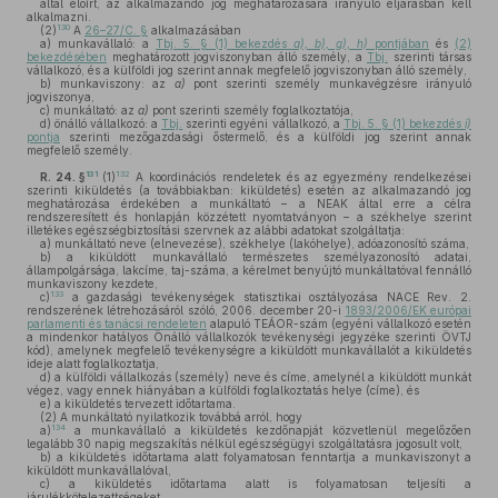
által előírt, az alkalmazandó jog meghatározására irányuló eljárásban kell
alkalmazni.
130
(2)
A
26–27/C. §
alkalmazásában
a)
munkavállaló: a
Tbj. 5. § (1) bekezdés
a), b), g), h)
pontjában
és
(2)
bekezdésében
meghatározott jogviszonyban álló személy, a
Tbj.
szerinti társas
vállalkozó, és a külföldi jog szerint annak megfelelő jogviszonyban álló személy,
b)
munkaviszony: az
a)
pont szerinti személy munkavégzésre irányuló
jogviszonya,
c)
munkáltató: az
a)
pont szerinti személy foglalkoztatója,
d)
önálló vállalkozó: a
Tbj.
szerinti egyéni vállalkozó, a
Tbj. 5. § (1) bekezdés
i)
pontja
szerinti mezőgazdasági őstermelő, és a külföldi jog szerint annak
megfelelő személy.
131
132
R. 24. §
(1)
A koordinációs rendeletek és az egyezmény rendelkezései
szerinti kiküldetés (a továbbiakban: kiküldetés) esetén az alkalmazandó jog
meghatározása érdekében a munkáltató – a NEAK által erre a célra
rendszeresített és honlapján közzétett nyomtatványon – a székhelye szerint
illetékes egészségbiztosítási szervnek az alábbi adatokat szolgáltatja:
a)
munkáltató neve (elnevezése), székhelye (lakóhelye), adóazonosító száma,
b)
a kiküldött munkavállaló természetes személyazonosító adatai,
állampolgársága, lakcíme, taj-száma, a kérelmet benyújtó munkáltatóval fennálló
munkaviszony kezdete,
133
c)
a gazdasági tevékenységek statisztikai osztályozása NACE Rev. 2.
rendszerének létrehozásáról szóló, 2006. december 20-i
1893/2006/EK európai
parlamenti és tanácsi rendeleten
alapuló TEÁOR-szám (egyéni vállalkozó esetén
a mindenkor hatályos Önálló vállalkozók tevékenységi jegyzéke szerinti ÖVTJ
kód), amelynek megfelelő tevékenységre a kiküldött munkavállalót a kiküldetés
ideje alatt foglalkoztatja,
d)
a külföldi vállalkozás (személy) neve és címe, amelynél a kiküldött munkát
végez, vagy ennek hiányában a külföldi foglalkoztatás helye (címe), és
e)
a kiküldetés tervezett időtartama.
(2)
A munkáltató nyilatkozik továbbá arról, hogy
134
a)
a munkavállaló a kiküldetés kezdőnapját közvetlenül megelőzően
legalább 30 napig megszakítás nélkül egészségügyi szolgáltatásra jogosult volt,
b)
a kiküldetés időtartama alatt folyamatosan fenntartja a munkaviszonyt a
kiküldött munkavállalóval,
c)
a kiküldetés időtartama alatt is folyamatosan teljesíti a
járulékkötelezettségeket,