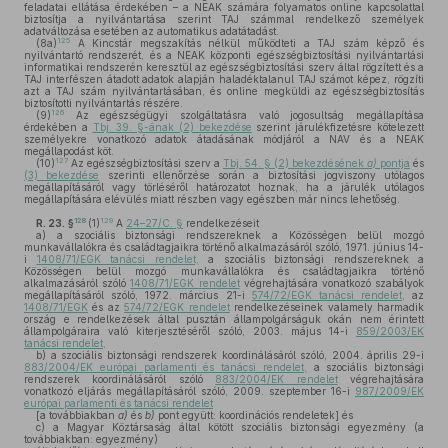
feladatai ellátása érdekében – a NEAK számára folyamatos online kapcsolattal
biztosítja a nyilvántartása szerint TAJ számmal rendelkező személyek
adatváltozása esetében az automatikus adatátadást.
125
(8a)
A Kincstár megszakítás nélkül működteti a TAJ szám képző és
nyilvántartó rendszerét, és a NEAK központi egészségbiztosítási nyilvántartási
informatikai rendszerén keresztül az egészségbiztosítási szerv által rögzített és a
TAJ interfészen átadott adatok alapján haladéktalanul TAJ számot képez, rögzíti
azt a TAJ szám nyilvántartásában, és online megküldi az egészségbiztosítás
biztosítotti nyilvántartás részére.
126
(9)
Az egészségügyi szolgáltatásra való jogosultság megállapítása
érdekében a
Tbj. 39. §-ának (2) bekezdése
szerint járulékfizetésre kötelezett
személyekre vonatkozó adatok átadásának módjáról a NAV és a NEAK
megállapodást köt.
127
(10)
Az egészségbiztosítási szerv a
Tbj. 54. § (2) bekezdésének
a)
pontja
és
(3) bekezdése
szerinti ellenőrzése során a biztosítási jogviszony utólagos
megállapításáról vagy törléséről határozatot hoznak, ha a járulék utólagos
megállapítására elévülés miatt részben vagy egészben már nincs lehetőség.
128
129
R. 23. §
(1)
A
24–27/C. §
rendelkezéseit
a)
a szociális biztonsági rendszereknek a Közösségen belül mozgó
munkavállalókra és családtagjaikra történő alkalmazásáról szóló, 1971. június 14-
i
1408/71/EGK tanácsi rendelet,
a szociális biztonsági rendszereknek a
Közösségen belül mozgó munkavállalókra és családtagjaikra történő
alkalmazásáról szóló
1408/71/EGK rendelet
végrehajtására vonatkozó szabályok
megállapításáról szóló, 1972. március 21-i
574/72/EGK tanácsi rendelet,
az
1408/71/EGK
és az
574/72/EGK rendelet
rendelkezéseinek valamely harmadik
ország e rendelkezések által pusztán állampolgárságuk okán nem érintett
állampolgáraira való kiterjesztéséről szóló, 2003. május 14-i
859/2003/EK
tanácsi rendelet,
b)
a szociális biztonsági rendszerek koordinálásáról szóló, 2004. április 29-i
883/2004/EK európai parlamenti és tanácsi rendelet,
a szociális biztonsági
rendszerek koordinálásáról szóló
883/2004/EK rendelet
végrehajtására
vonatkozó eljárás megállapításáról szóló, 2009. szeptember 16-i
987/2009/EK
európai parlamenti és tanácsi rendelet
[a továbbiakban
a)
és
b)
pont együtt: koordinációs rendeletek] és
c)
a Magyar Köztársaság által kötött szociális biztonsági egyezmény (a
továbbiakban: egyezmény)