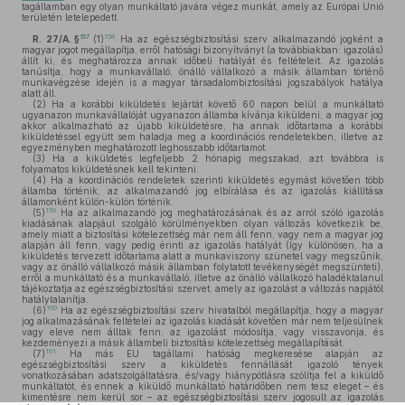
tagállamban egy olyan munkáltató javára végez munkát, amely az Európai Unió
területén letelepedett.
157
158
R. 27/A. §
(1)
Ha az egészségbiztosítási szerv alkalmazandó jogként a
magyar jogot megállapítja, erről hatósági bizonyítványt (a továbbiakban: igazolás)
állít ki, és meghatározza annak időbeli hatályát és feltételeit. Az igazolás
tanúsítja, hogy a munkavállaló, önálló vállalkozó a másik államban történő
munkavégzése idején is a magyar társadalombiztosítási jogszabályok hatálya
alatt áll.
(2)
Ha a korábbi kiküldetés lejártát követő 60 napon belül a munkáltató
ugyanazon munkavállalóját ugyanazon államba kívánja kiküldeni, a magyar jog
akkor alkalmazható az újabb kiküldetésre, ha annak időtartama a korábbi
kiküldetéssel együtt sem haladja meg a koordinációs rendeletekben, illetve az
egyezményben meghatározott leghosszabb időtartamot.
(3)
Ha a kiküldetés legfeljebb 2 hónapig megszakad, azt továbbra is
folyamatos kiküldetésnek kell tekinteni.
(4)
Ha a koordinációs rendeletek szerinti kiküldetés egymást követően több
államba történik, az alkalmazandó jog elbírálása és az igazolás kiállítása
államonként külön-külön történik.
159
(5)
Ha az alkalmazandó jog meghatározásának és az arról szóló igazolás
kiadásának alapjául szolgáló körülményekben olyan változás következik be,
amely miatt a biztosítási kötelezettség már nem áll fenn, vagy nem a magyar jog
alapján áll fenn, vagy pedig érinti az igazolás hatályát (így különösen, ha a
kiküldetés tervezett időtartama alatt a munkaviszony szünetel vagy megszűnik,
vagy az önálló vállalkozó másik államban folytatott tevékenységét megszünteti),
erről a munkáltató és a munkavállaló, illetve az önálló vállalkozó haladéktalanul
tájékoztatja az egészségbiztosítási szervet, amely az igazolást a változás napjától
hatálytalanítja.
160
(6)
Ha az egészségbiztosítási szerv hivatalból megállapítja, hogy a magyar
jog alkalmazásának feltételei az igazolás kiadását követően már nem teljesülnek
vagy eleve nem álltak fenn, az igazolást módosítja, vagy visszavonja, és
kezdeményezi a másik állambeli biztosítási kötelezettség megállapítását.
161
(7)
Ha más EU tagállami hatóság megkeresése alapján az
egészségbiztosítási szerv a kiküldetés fennállását igazoló tények
vonatkozásában adatszolgáltatásra, és/vagy hiánypótlásra szólítja fel a kiküldő
munkáltatót, és ennek a kiküldő munkáltató határidőben nem tesz eleget – és
kimentésre nem kerül sor – az egészségbiztosítási szerv jogosult az igazolás