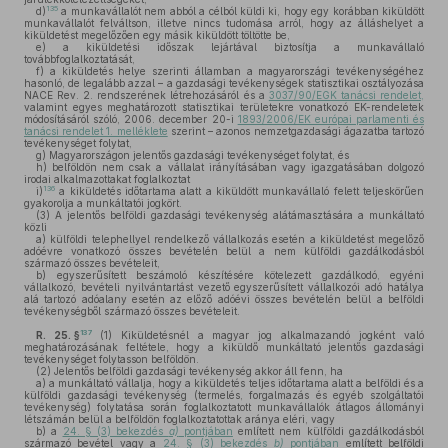
135
d)
a munkavállalót nem abból a célból küldi ki, hogy egy korábban kiküldött
munkavállalót felváltson, illetve nincs tudomása arról, hogy az álláshelyet a
kiküldetést megelőzően egy másik kiküldött töltötte be,
e)
a kiküldetési időszak lejártával biztosítja a munkavállaló
továbbfoglalkoztatását,
f)
a kiküldetés helye szerinti államban a magyarországi tevékenységéhez
hasonló, de legalább azzal – a gazdasági tevékenységek statisztikai osztályozása
NACE Rev. 2. rendszerének létrehozásáról és a
3037/90/EGK tanácsi rendelet,
valamint egyes meghatározott statisztikai területekre vonatkozó EK-rendeletek
módosításáról szóló, 2006. december 20-i
1893/2006/EK európai parlamenti és
tanácsi rendelet 1. melléklete
szerint – azonos nemzetgazdasági ágazatba tartozó
tevékenységet folytat,
g)
Magyarországon jelentős gazdasági tevékenységet folytat, és
h)
belföldön nem csak a vállalat irányításában vagy igazgatásában dolgozó
irodai alkalmazottakat foglalkoztat
136
i)
a kiküldetés időtartama alatt a kiküldött munkavállaló felett teljeskörűen
gyakorolja a munkáltatói jogkört.
(3)
A jelentős belföldi gazdasági tevékenység alátámasztására a munkáltató
közli
a)
külföldi telephellyel rendelkező vállalkozás esetén a kiküldetést megelőző
adóévre vonatkozó összes bevételén belül a nem külföldi gazdálkodásból
származó összes bevételeit,
b)
egyszerűsített beszámoló készítésére kötelezett gazdálkodó, egyéni
vállalkozó, bevételi nyilvántartást vezető egyszerűsített vállalkozói adó hatálya
alá tartozó adóalany esetén az előző adóévi összes bevételén belül a belföldi
tevékenységből származó összes bevételeit.
137
R. 25. §
(1)
Kiküldetésnél a magyar jog alkalmazandó jogként való
meghatározásának feltétele, hogy a kiküldő munkáltató jelentős gazdasági
tevékenységet folytasson belföldön.
(2)
Jelentős belföldi gazdasági tevékenység akkor áll fenn, ha
a)
a munkáltató vállalja, hogy a kiküldetés teljes időtartama alatt a belföldi és a
külföldi gazdasági tevékenység (termelés, forgalmazás és egyéb szolgáltatói
tevékenység) folytatása során foglalkoztatott munkavállalók átlagos állományi
létszámán belül a belföldön foglalkoztatottak aránya eléri, vagy
b)
a
24. § (3) bekezdés
a)
pontjában
említett nem külföldi gazdálkodásból
származó bevétel vagy a
24. § (3) bekezdés
b)
pontjában
említett belföldi