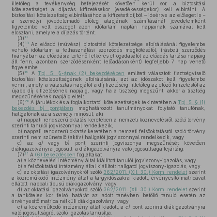
illetőleg a tevékenység befejezését követően kerül sor, a biztosítási
kötelezettséget a díjazás kifizetésekor (esedékességekor) kell elbírálni. A
biztosítási kötelezettség elbírálásához a kifizetett díjból – ideértve az előleget is –
a személyi jövedelemadó előleg alapjának számításánál jövedelemként
figyelembe vett összeget azon időtartam naptári napjainak számával kell
elosztani, amelyre a díjazás történt.
17
(3)
18
(4)
Az előadó (művész) biztosítási kötelezettsége elbírálásánál figyelembe
vehető időtartam a felhasználási szerződés megkötésétől, írásbeli szerződés
hiányában az előadásra történő felkérés elfogadásától az előadás tartása napjáig
áll fenn, azonban szerződésenként (előadásonként) legfeljebb 7 nap vehető
figyelembe.
19
(5)
A
Tbj. 5. §-ának (2) bekezdésében
említett választott tisztségviselő
biztosítási kötelezettségének elbírálásánál azt az időszakot kell figyelembe
venni, amely a választás napjától a díj fizetéséig, illetőleg az előző kifizetéstől az
újabb díj kifizetésének napjáig, vagy ha a tisztség megszűnt, akkor a tisztség
megszűnésének napjáig eltelt.
20
(6)
A járulékok és a foglalkoztatói kötelezettségek tekintetében a
Tbj. 5. § (1)
bekezdés
b)
pontjában
meghatározott tanulmányokat folytató tanulónak,
hallgatónak az a személy minősül, aki
a)
nappali rendszerű oktatás keretében a nemzeti köznevelésről szóló törvény
szerinti tanulói jogviszonnyal rendelkezik,
b)
nappali rendszerű oktatás keretében a nemzeti felsőoktatásról szóló törvény
szerinti nem szünetelő (aktív) hallgatói jogviszonnyal rendelkezik, vagy
c)
az
a)
vagy
b)
pont szerinti jogviszonya megszűnését követően
diákigazolványra jogosult, a diákigazolványra való jogosultsága lejártáig.
21
(7)
A
(6) bekezdésben
foglaltakat
a)
a köznevelési intézmény által kiállított tanulói jogviszony-igazolás, vagy
b)
a felsőoktatási intézmény által kiállított hallgatói jogviszony-igazolás, vagy
c)
az oktatási igazolványokról szóló
362/2011. (XII. 30.) Korm. rendelet
szerint
a közreműködő intézmény által a tárgyidőszakra kiadott, érvényesítő matricával
ellátott, nappali típusú diákigazolvány, vagy
d)
az oktatási igazolványokról szóló
362/2011. (XII. 30.) Korm. rendelet
szerint
a tanköteles kor felső határát az adott tanévben betöltő tanuló esetén az
érvényesítő matrica nélküli diákigazolvány, vagy
e)
a közreműködő intézmény által kiadott, a
c)
pont szerinti diákigazolványra
való jogosultságról szóló igazolás tanúsítja.