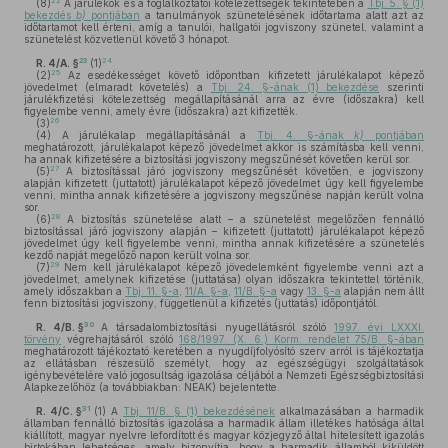
22
(8)
A járulékok és a foglalkoztatói kötelezettségek tekintetében a
Tbj. 5. § (1)
bekezdés
b)
pontjában
a tanulmányok szünetelésének időtartama alatt azt az
időtartamot kell érteni, amíg a tanulói, hallgatói jogviszony szünetel, valamint a
szünetelést közvetlenül követő 3 hónapot.
23
24
R. 4/A. §
(1)
25
(2)
Az esedékességet követő időpontban kifizetett járulékalapot képező
jövedelmet (elmaradt követelés) a
Tbj. 24. §-ának (1) bekezdése
szerinti
járulékfizetési kötelezettség megállapításánál arra az évre (időszakra) kell
figyelembe venni, amely évre (időszakra) azt kifizették.
26
(3)
(4)
A járulékalap megállapításánál a
Tbj. 4. §-ának
k)
pontjában
meghatározott, járulékalapot képező jövedelmet akkor is számításba kell venni,
ha annak kifizetésére a biztosítási jogviszony megszűnését követően kerül sor.
27
(5)
A biztosítással járó jogviszony megszűnését követően, e jogviszony
alapján kifizetett (juttatott) járulékalapot képező jövedelmet úgy kell figyelembe
venni, mintha annak kifizetésére a jogviszony megszűnése napján került volna
sor.
28
(6)
A biztosítás szünetelése alatt – a szünetelést megelőzően fennálló
biztosítással járó jogviszony alapján – kifizetett (juttatott) járulékalapot képező
jövedelmet úgy kell figyelembe venni, mintha annak kifizetésére a szünetelés
kezdő napját megelőző napon került volna sor.
29
(7)
Nem kell járulékalapot képező jövedelemként figyelembe venni azt a
jövedelmet, amelynek kifizetése (juttatása) olyan időszakra tekintettel történik,
amely időszakban a
Tbj. 11. §-a
,
11/A. §-a
,
11/B. §-a
vagy
13. §-a
alapján nem állt
fenn biztosítási jogviszony, függetlenül a kifizetés (juttatás) időpontjától.
30
R. 4/B. §
A társadalombiztosítási nyugellátásról szóló
1997. évi LXXXI.
törvény
végrehajtásáról szóló
168/1997. (X. 6.) Korm. rendelet 75/B. §-ában
meghatározott tájékoztató keretében a nyugdíjfolyósító szerv arról is tájékoztatja
az ellátásban részesülő személyt, hogy az egészségügyi szolgáltatások
igénybevételére való jogosultság igazolása céljából a Nemzeti Egészségbiztosítási
Alapkezelőhöz (a továbbiakban: NEAK) bejelentette.
31
R. 4/C. §
(1)
A
Tbj. 11/B. § (1) bekezdésének
alkalmazásában a harmadik
államban fennálló biztosítás igazolása a harmadik állam illetékes hatósága által
kiállított, magyar nyelvre lefordított és magyar közjegyző által hitelesített igazolás
birtokában lehetséges, amely bizonyítja, hogy a harmadik államból kiküldött