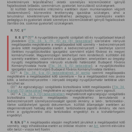
követelmények teljesítéséhez oktatói személyes közreműködést igénylő
foglalkozások (előadás, szeminárium, gyakorlat, konzultáció) szükségesek,
b)
külföldi köznevelési intézmény esetében olyan munkanapokon végzett
iskolarendszerű köznevelési tevékenység igazolása szükséges, ahol a
tanulmányi követelmények teljesítéséhez pedagógus, szakképzés esetén
pedagógus és gyakorlati oktató személyes közreműködését igénylő foglalkozások
(tanítási óra, szakmai gyakorlat) szükségesek.
67
R. 7/C. §
68
69
R. 8. §
(1)
A nyugellátásra jogosító szolgálati idő és nyugdíjalapot képező
jövedelem [
Tbj. 34. § (1), (5) és (8) bekezdése
] szerzésére irányuló
megállapodás megkötésére a megállapodást kötő személy – kedvezményezett
javára kötött megállapodás esetén a kedvezményezett – lakóhelye szerint
illetékes nyugdíjbiztosítási igazgatási szervként eljáró fővárosi és megyei
kormányhivatal, Magyarországon lakóhellyel nem rendelkező, külföldön élő
személy esetében, valamint azokban az ügyekben, amelyekben az öregségi
nyugdíj megállapítására irányuló elutasító határozatot Budapest Főváros
Kormányhivatala hozta [
Tbj. 34. § (5) bekezdése
], a nyugdíjbiztosítási
igazgatási szervként eljáró Budapest Főváros Kormányhivatala illetékes.
70
(2)
A
Tbj. 34. §-a (5) bekezdésének
b)
pontja
szerinti megállapodás
megkötésére a megállapodást kötő személyre – ha a megállapodást más javára
kötik, a kedvezményezettre – irányadó öregségi nyugdíjkorhatár betöltése után
kerülhet sor.
71
(3)
Az egészségügyi szolgáltatás biztosítására kötött megállapodás [
Tbj. 34.
§-ának (10) bekezdése
] megkötésére az egészségbiztosítási szerv jogosult.
72
(4)
A
Tbj. 34. § (10) bekezdésében
meghatározott egészségügyi szolgáltatás
biztosítására irányuló megállapodás megkötéséhez bemutatandó a
kedvezményezett személyazonosságát igazoló okmány, a lakó-, tartózkodási-,
illetve szálláshelyet igazoló dokumentum, külföldi állampolgár esetében az
idegenrendészeti hatóság által kiadott, tartózkodásra jogosító okmány, ide nem
értve a gyógykezelési célú tartózkodási engedélyt és a kishatárforgalmi
engedélyt.
73
R. 8/A. §
A megállapodás alapján megfizetett járulékot a megállapodást kötő
személy, vagy elhalálozása esetén az örököse részére – az
Art.
szerinti elévülési
időn belül – vissza kell fizetni