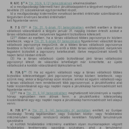
61
R. 6/C. §
A
Tbj. 30/A. § (2) bekezdésének
alkalmazásában
a)
a mezőgazdasági őstermelő havi járulékalapjaként a tárgyévet megelőző évi
bevétele 20 százalékának egytizenketted részét,
b)
a mezőgazdasági kistermelőre vonatkozó bevételi értékhatár számításánál a
tárgyévben érvényes bevételi értékhatárt
kell figyelembe venni.
62
R. 7. §
(1)
A
Tbj. 31. §-ának (5) bekezdésében
említett esetben a társas
vállalkozó választásáról a tárgyév január 31. napjáig írásban értesíti azokat a
társas vállalkozásokat, melyeknek tagjaként biztosításra kötelezett.
63
(2)
Abban az esetben, ha a társas vállalkozó többes jogviszonya év közben
keletkezik, vagy a
Tbj. 31. §-ának (5) bekezdésére
figyelemmel választott társas
vállalkozói jogviszonya megszűnik, de a többes társas vállalkozói jogviszonya
továbbra is fennáll, újra választ, és erről a többi társas vállalkozást, melyeknek
tagjaként biztosított a jogviszony keletkezését, illetve megszűnését követő 15
napon belül írásban értesíti.
(3)
Ha a társas vállalkozó újabb biztosítással járó társas vállalkozási
jogviszonyt létesít, de választási lehetőségét már kimerítette, az újabb
vállalkozást a korábbi választásáról tájékoztatnia kell.
64
R. 7/A. §
(1)
Ha az egyéni vállalkozó vagy a társas vállalkozó többes
biztosítási kötelezettséggel járó jogviszonya hónap közben keletkezik, vagy
szűnik meg, akkor a tárgyhónap azon részére, amikor az egyéni vállalkozó vagy
a társas vállalkozó nem rendelkezett több jogviszonnyal, a járulékfizetési alsó
határ kiszámításánál egy-egy naptári napra a járulékalap harmincadrészét kell
figyelembe venni.
65
(2)
Ha a
Tbj. 31. § (4) bekezdésében
meghatározott körülmények a naptári
hónap egészében nem állnak fenn, a járulékfizetési kötelezettség
kiszámításánál egy-egy naptári napra a járulékalap harmincadrészét kell alapul
venni.
66
R. 7/B. §
A
Tbj. 31. § (4) bekezdés
b)
pontjában
említett, az Európai
Gazdasági Térség tagállamában vagy Svájcban közép- vagy felsőoktatási
intézményben nappali rendszerű oktatás keretében folytatott tanulmányok
igazolására
a)
külföldi felsőoktatási intézmény esetében olyan munkanapokon végzett
felsőoktatási tevékenység igazolása szükséges, ahol a tanulmányi