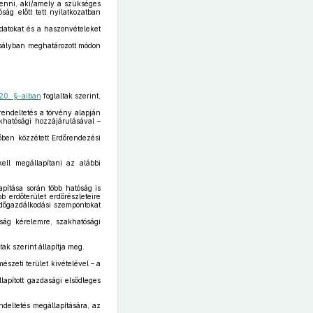
 tenni, aki/amely a szükséges
ság előtt tett nyilatkozatban
adatokat és a haszonvételeket
abályban meghatározott módon
20. §-aiban
foglaltak szerint,
rendeltetés a törvény alapján
akhatósági hozzájárulásával –
tőben közzétett Erdőrendezési
kell megállapítani az alábbi
apítása során több hatóság is
 erdőterület erdőrészleteire
erdőgazdálkodási szempontokat
óság kérelemre, szakhatósági
tak szerint állapítja meg.
észeti terület kivételével – a
apított gazdasági elsődleges
ndeltetés megállapítására, az