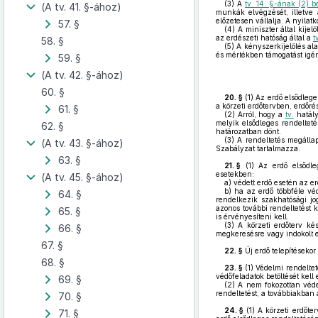
(3)
A
tv. 14. §-ának (2) 
(A tv. 41. §-ához)
munkák elvégzését, illetve a
előzetesen vállalja. A nyilatk
57. §
(4)
A miniszter által kijel
az erdészeti hatóság által a
t
58. §
(5)
A kényszerkijelölés al
és mértékben támogatást igé
59. §
(A tv. 42. §-ához)
60. §
20. §
(1)
Az erdő elsődleges
a körzeti erdőtervben, erdőré
61. §
(2)
Arról, hogy a
tv.
hatály
melyik elsődleges rendelteté
62. §
határozatban dönt.
(3)
A rendeltetés megállapí
(A tv. 43. §-ához)
Szabályzat tartalmazza.
63. §
21. §
(1)
Az erdő elsődleg
esetekben:
(A tv. 45. §-ához)
a)
védett erdő esetén az er
b)
ha az erdő többféle véd
64. §
rendelkezik szakhatósági jog
azonos további rendeltetést 
65. §
is érvényesíteni kell.
(3)
A körzeti erdőterv kés
66. §
megkeresésre vagy indokolt e
67. §
22. §
Új erdő telepítésekor
68. §
23. §
(1)
Védelmi rendelteté
védőfeladatok betöltését kell
69. §
(2)
A nem fokozottan védet
rendeltetést, a továbbiakban
70. §
24. §
(1)
A körzeti erdőter
71. §