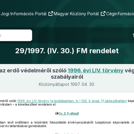
Jogi Információs Portál
Magyar Közlöny Portál
Céginformáció
29/1997. (IV. 30.) FM rendelet
 az erdő védelméről szóló
1996. évi LIV. törvény
vég
szabályairól
Közlönyállapot 1997. 04. 30.
lméről szóló
1996. évi LIV. törvény (a továbbiakban: tv.) 106. §-ának (1) bekezdésében
kapo
értésben – a következőket rendelem el:
(A
tv. 3. §-ához
)
an levő erdőkben a közérdek fokozottabb érvényesüléséről tulajdonosi képviselete ú
al és betartásával gondoskodik.