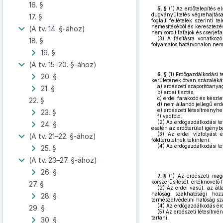
16. §
5. §
(1)
Az erdőtelepítés el
dugványültetés végrehajtása
17. §
foglalt feltételek szerinti 
nemesítéséből és keresztezésé
(A tv. 14. §-ához)
nem sorolt fafajok és cserjefajo
(3)
A fásításra vonatkozó
18. §
folyamatos határvonalon nem
19. §
(A tv. 15–20. §-ához)
6. §
(1)
Erdőgazdálkodási te
20. §
kerületének ötven százalékát
a)
erdészeti szaporítóanyag
21. §
b)
erdei tisztás,
c)
erdei farakodó és készle
22. §
d)
nem állandó jellegű erd
e)
erdészeti létesítményhez
23. §
f)
vadföld.
(2)
Az erdőgazdálkodási te
24. §
esetén az erdőterület igényb
(3)
Az erdei vízfolyást é
(A tv. 21–22. §-ához)
földterületnek tekinteni.
(4)
Az erdőgazdálkodási tev
25. §
(A tv. 23–27. §-ához)
26. §
7. §
(1)
Az erdészeti mag
korszerűsítését, értéknövelő 
27. §
(2)
Az erdei vasút, az álla
hatóság szakhatósági hozz
28. §
természetvédelmi hatóság sza
(4)
Az erdőgazdálkodás érde
29. §
(5)
Az erdészeti létesítmén
tartani.
30. §