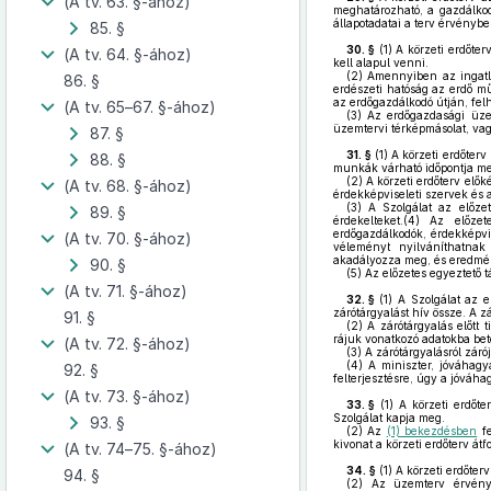
(A tv. 63. §-ához)
meghatározható, a gazdálkod
állapotadatai a terv érvényb
85. §
30. §
(1)
A körzeti erdőter
(A tv. 64. §-ához)
kell alapul venni.
(2)
Amennyiben az ingatlan
86. §
erdészeti hatóság az erdő m
az erdőgazdálkodó útján, felh
(A tv. 65–67. §-ához)
(3)
Az erdőgazdasági üzemi 
üzemtervi térképmásolat, vagy
87. §
31. §
(1)
A körzeti erdőterv 
88. §
munkák várható időpontja mell
(2)
A körzeti erdőterv elők
(A tv. 68. §-ához)
érdekképviseleti szervek és a
(3)
A Szolgálat az előzete
89. §
érdekelteket.(4) Az előze
erdőgazdálkodók, érdekképvis
(A tv. 70. §-ához)
véleményt nyilváníthatnak 
akadályozza meg, és eredmé
90. §
(5)
Az előzetes egyeztető t
(A tv. 71. §-ához)
32. §
(1)
A Szolgálat az el
zárótárgyalást hív össze. A z
91. §
(2)
A zárótárgyalás előtt t
rájuk vonatkozó adatokba be
(A tv. 72. §-ához)
(3)
A zárótárgyalásról záró
(4)
A miniszter, jóváhagyá
92. §
felterjesztésre, úgy a jóváh
(A tv. 73. §-ához)
33. §
(1)
A körzeti erdőte
Szolgálat kapja meg.
93. §
(2)
Az
(1) bekezdésben
fe
kivonat a körzeti erdőterv átf
(A tv. 74–75. §-ához)
34. §
(1)
A körzeti erdőter
94. §
(2)
Az üzemterv érvényes