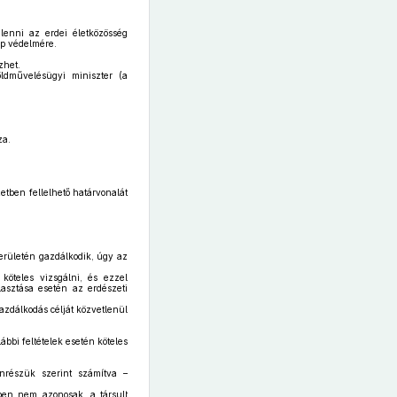
lenni az erdei életközösség
ép védelmére.
zhet.
öldművelésügyi miniszter (a
za.
etben fellelhető határvonalát
erületén gazdálkodik, úgy az
köteles vizsgálni, és ezzel
lasztása esetén az erdészeti
azdálkodás célját közvetlenül
bbi feltételek esetén köteles
onrészük szerint számítva –
kben nem azonosak, a társult