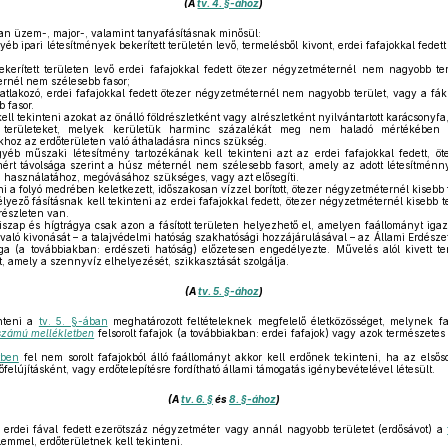
(A
tv. 4. §-ához
)
n üzem-, major-, valamint tanyafásításnak minősül:
b ipari létesítmények bekerített területén levő, termelésből kivont, erdei fafajokkal fede
kerített területen levő erdei fafajokkal fedett ötezer négyzetméternél nem nagyobb te
ernél nem szélesebb fasor;
tlakozó, erdei fafajokkal fedett ötezer négyzetméternél nem nagyobb terület, vagy a fák
 fasor.
ll tekinteni azokat az önálló földrészletként vagy alrészletként nyilvántartott karácsonyfa
ó területeket, melyek kerületük harminc százalékát meg nem haladó mértékében er
hoz az erdőterületen való áthaladásra nincs szükség.
yéb műszaki létesítmény tartozékának kell tekinteni azt az erdei fafajokkal fedett, ö
mért távolsága szerint a húsz méternél nem szélesebb fasort, amely az adott létesítménn
 használatához, megóvásához szükséges, vagy azt elősegíti.
i a folyó medrében keletkezett, időszakosan vízzel borított, ötezer négyzetméternél kisebb f
lyező fásításnak kell tekinteni az erdei fafajokkal fedett, ötezer négyzetméternél kisebb t
drészleten van.
ap és hígtrágya csak azon a fásított területen helyezhető el, amelyen faállományt igazol
való kivonását – a talajvédelmi hatóság szakhatósági hozzájárulásával – az Állami Erdészet
ága (a továbbiakban: erdészeti hatóság) előzetesen engedélyezte. Művelés alól kivett te
t, amely a szennyvíz elhelyezését, szikkasztását szolgálja.
(A
tv. 5. §-ához
)
nteni a
tv. 5. §-ában
meghatározott feltételeknek megfelelő életközösséget, melynek f
 számú mellékletben
felsorolt fafajok (a továbbiakban: erdei fafajok) vagy azok természetes v
tben
fel nem sorolt fafajokból álló faállományt akkor kell erdőnek tekinteni, ha az első
őfelújításként, vagy erdőtelepítésre fordítható állami támogatás igénybevételével létesült.
(A
tv. 6. §
és
8. §-ához
)
erdei fával fedett ezerötszáz négyzetméter vagy annál nagyobb területet (erdősávot) a
elemmel, erdőterületnek kell tekinteni.