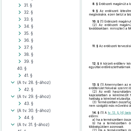
8. §
Erdészeti magánút a k
31. §
9. §
Az erdészeti létesítm
32. §
megóvására, ezen belül a tal
33. §
10. §
(1)
Erdészeti magánuta
(2)
Az erdészeti magánút 
34. §
továbbiakban: miniszter) a M
35. §
36. §
11. §
Az erdészeti tervezési
37. §
38. §
39. §
12. §
A körzeti erdőterv ké
egyúttal erdőrészlethatárnak k
40. §
41. §
(A tv. 28. §-ához)
13. §
(1)
Amennyiben az erd
erdőterület fekvése szerint il
42. §
(2)
Az erdő használatának
kapcsolatban a kérelmezőt h
(A tv. 29. §-ához)
hatóság a kérelmet elutasítja.
(3)
Természetben összefüggő
43. §
nem szolgáló más művelési ágú
(A tv. 30. §-ához)
14. §
(1)
A
tv. 13. § (4) b
előírni:
44. §
a)
ha a természetben összef
b)
ha a természetben össz
(A tv. 31. §-ához)
többségükben azonosak.
(2)
Ha a természetben össz