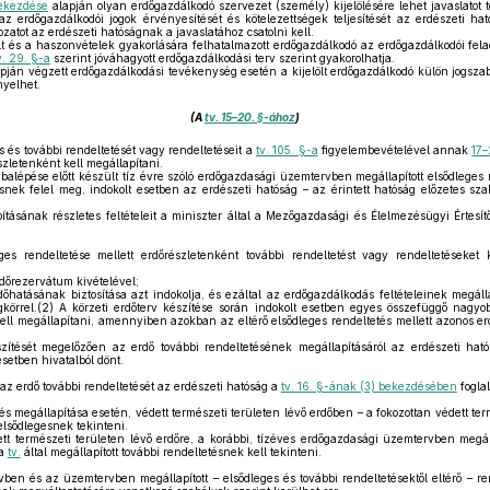
bekezdése
alapján olyan erdőgazdálkodó szervezet (személy) kijelölésére lehet javaslatot
z erdőgazdálkodói jogok érvényesítését és kötelezettségek teljesítését az erdészeti ható
ozatot az erdészeti hatóságnak a javaslatához csatolni kell.
ölt és a haszonvételek gyakorlására felhatalmazott erdőgazdálkodó az erdőgazdálkodói fel
v. 29. §-a
szerint jóváhagyott erdőgazdálkodási terv szerint gyakorolhatja.
apján végzett erdőgazdálkodási tevékenység esetén a kijelölt erdőgazdálkodó külön jogsz
nyelhet.
(A
tv. 15–20. §-ához
)
 és további rendeltetését vagy rendeltetéseit a
tv. 105. §-a
figyelembevételével annak
17–
szletenként kell megállapítani.
balépése előtt készült tíz évre szóló erdőgazdasági üzemtervben megállapított elsődleges 
snek felel meg, indokolt esetben az erdészeti hatóság – az érintett hatóság előzetes sz
tásának részletes feltételeit a miniszter által a Mezőgazdasági és Élelmezésügyi Értesí
es rendeltetése mellett erdőrészletenként további rendeltetést vagy rendeltetéseket 
dőrezervátum kivételével;
őhatásának biztosítása azt indokolja, és ezáltal az erdőgazdálkodás feltételeinek megáll
körrel.(2) A körzeti erdőterv készítése során indokolt esetben egyes összefüggő nagyobb
kell megállapítani, amennyiben azokban az eltérő elsődleges rendeltetés mellett azonos 
zítését megelőzően az erdő további rendeltetésének megállapításáról az erdészeti hat
setben hivatalból dönt.
 az erdő további rendeltetését az erdészeti hatóság a
tv. 16. §-ának (3) bekezdésében
foglal
s megállapítása esetén, védett természeti területen lévő erdőben – a fokozottan védett term
 elsődlegesnek tekinteni.
t természeti területen lévő erdőre, a korábbi, tízéves erdőgazdasági üzemtervben megáll
 a
tv.
által megállapított további rendeltetésnek kell tekinteni.
vben és az üzemtervben megállapított – elsődleges és további rendeltetésektől eltérő – re