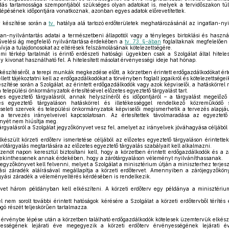
ás tartamossága szempontjából szükséges olyan adatokat is, melyek a tervidőszakon túl
elépésének időpontjára vonatkoznak, azonban egyes adatok előrevetítettek.
v készítése során a
tv.
hatálya alá tartozó erdőterületek meghatározásánál az ingatlan-nyil
-nyilvántartás adatai a természetbeni állapottól vagy a tényleges birtoklási és használ
űvelési ág megfelelő nyilvántartása érdekében a
tv. 73. §-ában
foglaltaknak megfelelően j
ívja a tulajdonosokat az eltérések felszámolásának kötelezettségére.
térkép tartalmát is érintő erdészeti hatósági ügyekben csak a Szolgálat által hitelesíte
 kivonat használható fel. A hitelesített másolat érvényességi ideje hat hónap.
készítéséről, a terepi munkák megkezdése előtt, a körzetben érintett erdőgazdálkodókat érte
ett tájékoztatni kell az erdőgazdálkodókat a törvényben foglalt jogaikról és kötelezettségeikr
észítése során a Szolgálat, az érintett erdőgazdálkodók vagy azok képviselői, a hatáskörre
 települési önkormányzatok értesítésével előzetes egyeztető tárgyalást tart.
s egyeztető tárgyalásról, annak helyszínéről és időpontjáról – a tárgyalást megelőző 
tes egyeztető tárgyaláson hatáskörrel és illetékességgel rendelkező közreműködő 
eleti szervek és települési önkormányzatok képviselői megismerhetik a tervezés alapjául
a tervezés irányelveivel kapcsolatosan. Az értesítettek távolmaradása az egyeztet
nyét nem hiúsítja meg.
árgyalásról a Szolgálat jegyzőkönyvet vesz fel, amelyet az irányelvek jóváhagyása céljáb
készült körzeti erdőterv ismertetése céljából az előzetes egyeztető tárgyaláson érintet
árótárgyalás megtartására az előzetes egyeztető tárgyalás szabályait kell alkalmazni.
izenöt napon keresztül biztosítani kell, hogy a körzetben érintett erdőgazdálkodók és a 
tekinthessenek annak érdekében, hogy a zárótárgyaláson véleményt nyilváníthassanak.
jegyzőkönyvet kell felvenni, melyet a Szolgálat a minisztérium útján a miniszterhez terjesz
si záradék aláírásával megállapítja a körzeti erdőtervet. Amennyiben a zárójegyzőkön
agyási záradék a véleményeltérés kérdésében is rendelkezik.
rvet három példányban kell elkészíteni. A körzeti erdőterv egy példánya a minisztéri
l nem sorolt további érintett hatóságok kérésére a Szolgálat a körzeti erdőtervből térítés
ogó részét teljeskörűen tartalmazza.
v érvénybe lépése után a körzetben található erdőgazdálkodók kötelesek üzemtervük elkész
ségének lejárati éve megegyezik a körzeti erdőterv érvényességének lejárati év