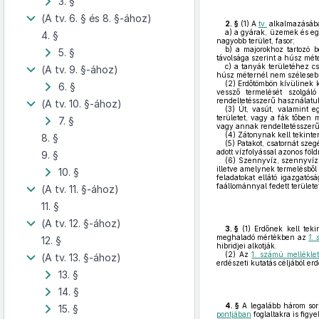
3. §
(A tv. 6. § és 8. §-ához)
2. §
(1)
A
tv.
alkalmazásába
a)
a gyárak, üzemek és egyé
4. §
nagyobb terület, fasor;
b)
a majorokhoz tartozó be
5. §
távolsága szerint a húsz mét
c)
a tanyák területéhez csa
(A tv. 9. §-ához)
húsz méternél nem szélesebb
(2)
Erdőtömbön kívülinek ke
6. §
vessző termelését szolgál
rendeltetésszerű használatuk
(A tv. 10. §-ához)
(3)
Út, vasút, valamint eg
területet, vagy a fák tőben 
7. §
vagy annak rendeltetésszerű
(4)
Zátonynak kell tekinten
8. §
(5)
Patakot, csatornát szegé
adott vízfolyással azonos föl
9. §
(6)
Szennyvíz, szennyvízisz
illetve amelynek termelésből 
10. §
feladatokat ellátó igazgatós
faállománnyal fedett területe
(A tv. 11. §-ához)
11. §
(A tv. 12. §-ához)
3. §
(1)
Erdőnek kell teki
meghaladó mértékben az
1.
12. §
hibridjei alkotják.
(2)
Az
1. számú mellékle
(A tv. 13. §-ához)
erdészeti kutatás céljából erd
13. §
14. §
4. §
A legalább három sor 
15. §
pontjában
foglaltakra is figy