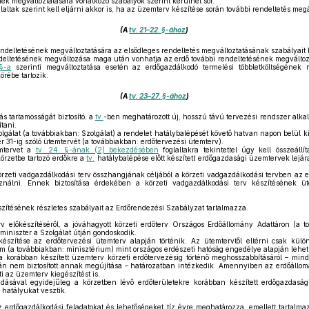
nek megváltoztatására vonatkozó szabályok szerint kerülhet sor.
laltak szerint kell eljárni akkor is, ha az üzemterv készítése során további rendeltetés megá
(A
tv. 21–22. §-ához
)
ndeltetésének megváltoztatására az elsődleges rendeltetés megváltoztatásának szabályait 
deltetésének megváltozása maga után vonhatja az erdő további rendeltetésének megváltozá
§-a
szerinti megváltoztatása esetén az erdőgazdálkodó termelési többletköltségének
örébe tartozik.
(A
tv. 23–27. §-ához
)
s tartamosságát biztosító, a
tv.
-ben meghatározott új, hosszú távú tervezési rendszer alk
tani.
lgálat (a továbbiakban: Szolgálat) a rendelet hatálybalépését követő hatvan napon belül ki
31-ig szóló ütemtervét (a továbbiakban: erdőtervezési ütemterv).
mtervet a
tv. 24. §-ának (2) bekezdésében
foglaltakra tekintettel úgy kell összeállí
körzetbe tartozó erdőkre a
tv.
hatálybalépése előtt készített erdőgazdasági üzemtervek lejára
örzeti vadgazdálkodási terv összhangjának céljából a körzeti vadgazdálkodási tervben az 
asználni. Ennek biztosítása érdekében a körzeti vadgazdálkodási terv készítésének üt
szítésének részletes szabályait az Erdőrendezési Szabályzat tartalmazza.
v előkészítéséről, a jóváhagyott körzeti erdőterv Országos Erdőállomány Adattáron (a to
 miniszter a Szolgálat útján gondoskodik.
észítése az erdőtervezési ütemterv alapján történik. Az ütemtervtől eltérni csak külö
 (a továbbiakban: minisztérium) mint országos erdészeti hatóság engedélye alapján lehet
a korábban készített üzemterv körzeti erdőtervezésig történő meghosszabbításáról – min
án nem biztosított annak megújítása – határozatban intézkedik. Amennyiben az erdőállomá
i az üzemterv kiegészítést is.
adásával egyidejűleg a körzetben lévő erdőterületekre korábban készített erdőgazdasá
 hatályukat vesztik.
z erdőgazdálkodási feladatokat és lehetőségeket tíz évre meghatározza, emellett tartalma