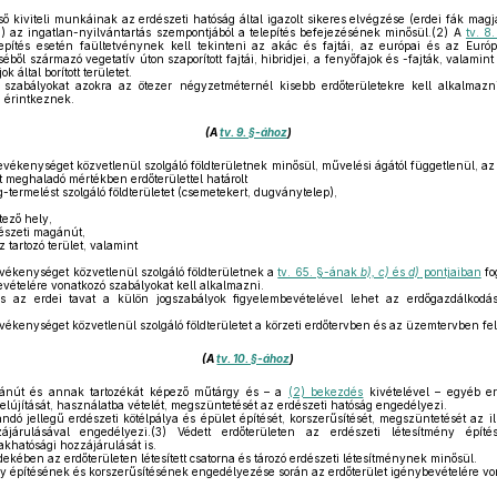
ső kiviteli munkáinak az erdészeti hatóság által igazolt sikeres elvégzése (erdei fák mag
) az ingatlan-nyilvántartás szempontjából a telepítés befejezésének minősül.(2) A
tv. 8
telepítés esetén faültetvénynek kell tekinteni az akác és fajtái, az európai és az Euró
ből származó vegetatív úton szaporított fajtái, hibridjei, a fenyőfajok és -fajták, valamin
k által borított területet.
 szabályokat azokra az ötezer négyzetméternél kisebb erdőterületekre kell alkalmazni
 érintkeznek.
(A
tv. 9. §-ához
)
vékenységet közvetlenül szolgáló földterületnek minősül, művelési ágától függetlenül, az e
 meghaladó mértékben erdőterülettel határolt
-termelést szolgáló földterületet (csemetekert, dugványtelep),
tező hely,
észeti magánút,
 tartozó terület, valamint
vékenységet közvetlenül szolgáló földterületnek a
tv. 65. §-ának
b), c)
és
d)
pontjaiban
fo
evételére vonatkozó szabályokat kell alkalmazni.
s az erdei tavat a külön jogszabályok figyelembevételével lehet az erdőgazdálkodás 
ékenységet közvetlenül szolgáló földterületet a körzeti erdőtervben és az üzemtervben fel 
(A
tv. 10. §-ához
)
ánút és annak tartozékát képező műtárgy és – a
(2) bekezdés
kivételével – egyéb erd
felújítását, használatba vételét, megszüntetését az erdészeti hatóság engedélyezi.
ndó jellegű erdészeti kötélpálya és épület építését, korszerűsítését, megszüntetését az il
ájárulásával engedélyezi.(3) Védett erdőterületen az erdészeti létesítmény épí
khatósági hozzájárulását is.
kében az erdőterületen létesített csatorna és tározó erdészeti létesítménynek minősül.
y építésének és korszerűsítésének engedélyezése során az erdőterület igénybevételére von