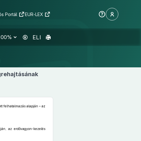
s Portál
EUR-LEX
ELI
rehajtásának
tt felhatalmazás alapján – az
tján, az erdővagyon-kezelés