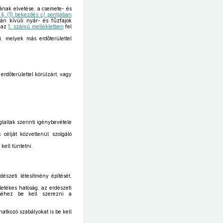
jának elvetése, a csemete- és
. § (1) bekezdés
c)
pontjában
pán kívüli nyár- és fűzfajok
t az
1. számú mellékletben
fel
, melyek más erdőterülettel
rdőterülettel körülzárt, vagy
glaltak szerinti igénybevétele
célját közvetlenül szolgáló
kell tüntetni.
észeti létesítmény építését,
letékes hatóság, az erdészeti
téséhez be kell szerezni a
atkozó szabályokat is be kell