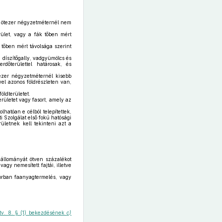
tt ötezer négyzetméternél nem
rület, vagy a fák tőben mért
 tőben mért távolsága szerint
, díszítőgally, vadgyümölcs és
dőterülettel határosak, és
tezer négyzetméternél kisebb
yel azonos földrészleten van,
öldterületet.
erületet vagy fasort, amely az
hatóan e célból telepítettek,
i Szolgálat első fokú hatósági
rületnek kell tekinteni azt a
aállományát ötven százalékot
agy nemesített fajtái, illetve
sorban faanyagtermelés, vagy
tv. 8. § (1) bekezdésének
c)