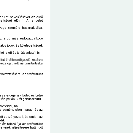
erület nevesítésével az erdő
ttséget előírni. A rendelet
 vagy személy használatába,
 az erdő más erdőgazdálkodó
tos jogok és kötelezettségek
 jeleit és területadatait is.
tal önálló erdőgazdálkodásra
ezelőjét kell nyilvántartásba
ltoztatására, az erdőterület
n az erdejének külső és belső
etén pótlásukról gondoskodni.
tot tenni, ha
ig eredménytelen marad, és az
 veszélyezteti, és emiatt az
dik.
tt felszólítja az erdőterület
elynek teljesítésére határidőt