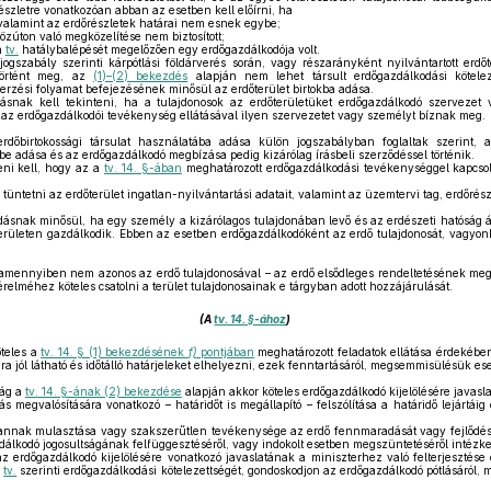
észletre vonatkozóan abban az esetben kell előírni, ha
 valamint az erdőrészletek határai nem esnek egybe;
özúton való megközelítése nem biztosított;
a
tv.
hatálybalépését megelőzően egy erdőgazdálkodója volt.
szabály szerinti kárpótlási földárverés során, vagy részarányként nyilvántartott erdőt
történt meg, az
(1)–(2) bekezdés
alapján nem lehet társult erdőgazdálkodási köteleze
rzési folyamat befejezésének minősül az erdőterület birtokba adása.
ásnak kell tekinteni, ha a tulajdonosok az erdőterületüket erdőgazdálkodó szervezet
az erdőgazdálkodói tevékenység ellátásával ilyen szervezetet vagy személyt bíznak meg.
rdőbirtokossági társulat használatába adása külön jogszabályban foglaltak szerint,
e adása és az erdőgazdálkodó megbízása pedig kizárólag írásbeli szerződéssel történik.
ni kell, hogy az a
tv. 14. §-ában
meghatározott erdőgazdálkodási tevékenységgel kapcsola
tüntetni az erdőterület ingatlan-nyilvántartási adatait, valamint az üzemtervi tag, erdőrészlet
snak minősül, ha egy személy a kizárólagos tulajdonában levő és az erdészeti hatóság ál
erületen gazdálkodik. Ebben az esetben erdőgazdálkodóként az erdő tulajdonosát, vagyonk
mennyiben nem azonos az erdő tulajdonosával – az erdő elsődleges rendeltetésének megvá
relméhez köteles csatolni a terület tulajdonosainak e tárgyban adott hozzájárulását.
(A
tv. 14. §-ához
)
teles a
tv. 14. § (1) bekezdésének
f)
pontjában
meghatározott feladatok ellátása érdekébe
ira jól látható és időtálló határjeleket elhelyezni, ezek fenntartásáról, megsemmisülésük es
ság a
tv. 14. §-ának (2) bekezdése
alapján akkor köteles erdőgazdálkodó kijelölésére javasla
s megvalósítására vonatkozó – határidőt is megállapító – felszólítása a határidő lejártá
nnak mulasztása vagy szakszerűtlen tevékenysége az erdő fennmaradását vagy fejlődését
dálkodó jogosultságának felfüggesztéséről, vagy indokolt esetben megszüntetéséről intézke
 erdőgazdálkodó kijelölésére vonatkozó javaslatának a miniszterhez való felterjesztése elő
a
tv.
szerinti erdőgazdálkodási kötelezettségét, gondoskodjon az erdőgazdálkodó pótlásáról, m