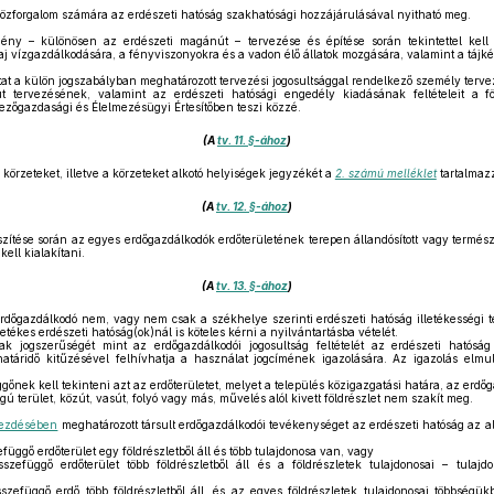
özforgalom számára az erdészeti hatóság szakhatósági hozzájárulásával nyitható meg.
ény – különösen az erdészeti magánút – tervezése és építése során tekintettel kell 
aj vízgazdálkodására, a fényviszonyokra és a vadon élő állatok mozgására, valamint a tájk
t a külön jogszabályban meghatározott tervezési jogosultsággal rendelkező személy terve
tervezésének, valamint az erdészeti hatósági engedély kiadásának feltételeit a f
ezőgazdasági és Élelmezésügyi Értesítőben teszi közzé.
(A
tv. 11. §-ához
)
 körzeteket, illetve a körzeteket alkotó helyiségek jegyzékét a
2. számú melléklet
tartalmaz
(A
tv. 12. §-ához
)
szítése során az egyes erdőgazdálkodók erdőterületének terepen állandósított vagy termész
ell kialakítani.
(A
tv. 13. §-ához
)
őgazdálkodó nem, vagy nem csak a székhelye szerinti erdészeti hatóság illetékességi t
letékes erdészeti hatóság(ok)nál is köteles kérni a nyilvántartásba vételét.
 jogszerűségét mint az erdőgazdálkodói jogosultság feltételét az erdészeti hatóság 
atáridő kitűzésével felhívhatja a használat jogcímének igazolására. Az igazolás elmu
nek kell tekinteni azt az erdőterületet, melyet a település közigazgatási határa, az erdőg
 terület, közút, vasút, folyó vagy más, művelés alól kivett földrészlet nem szakít meg.
ekezdésében
meghatározott társult erdőgazdálkodói tevékenységet az erdészeti hatóság az alá
üggő erdőterület egy földrészletből áll és több tulajdonosa van, vagy
efüggő erdőterület több földrészletből áll és a földrészletek tulajdonosai – tulajd
efüggő erdő több földrészletből áll, és az egyes földrészletek tulajdonosai többségü