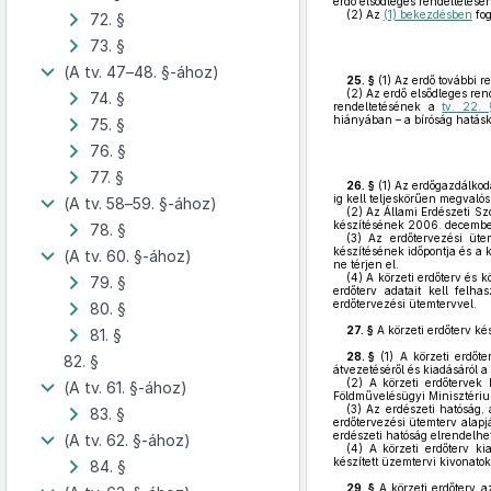
erdő elsődleges rendeltetésé
(2)
Az
(1) bekezdésben
fog
72. §
73. §
(A tv. 47–48. §-ához)
25. §
(1)
Az erdő további re
(2)
Az erdő elsődleges ren
74. §
rendeltetésének a
tv. 22. 
hiányában – a bíróság hatásk
75. §
76. §
77. §
26. §
(1)
Az erdőgazdálkodá
ig kell teljeskörűen megvalósí
(A tv. 58–59. §-ához)
(2)
Az Állami Erdészeti Szo
készítésének 2006. december 
78. §
(3)
Az erdőtervezési üte
készítésének időpontja és a 
(A tv. 60. §-ához)
ne térjen el.
(4)
A körzeti erdőterv és k
79. §
erdőterv adatait kell felh
erdőtervezési ütemtervvel.
80. §
27. §
A körzeti erdőterv ké
81. §
28. §
(1)
A körzeti erdőter
82. §
átvezetéséről és kiadásáról a
(2)
A körzeti erdőtervek k
(A tv. 61. §-ához)
Földművelésügyi Minisztérium
(3)
Az erdészeti hatóság, 
83. §
erdőtervezési ütemterv alapj
erdészeti hatóság elrendelhet
(A tv. 62. §-ához)
(4)
A körzeti erdőterv ki
készített üzemtervi kivonatok
84. §
29. §
A körzeti erdőterv a