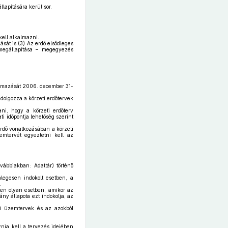
llapítására kerül sor.
kell alkalmazni.
sát is.(3) Az erdő elsődleges
 megállapítása – megegyezés
almazását 2006. december 31-
dolgozza a körzeti erdőtervek
tani, hogy a körzeti erdőterv
ti időpontja lehetőség szerint
erdő vonatkozásában a körzeti
emtervét egyeztetni kell az
vábbiakban: Adattár) történő
nlegesen indokolt esetben, a
.
den olyan esetben, amikor az
ny állapota ezt indokolja, az
gi üzemtervek és az azokból
znia kell a tervezés idejében