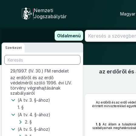
Nemzeti
Magyar 
Jogszabálytár
Ugrás
Oldalmenü
a
tartalomra
Szerkezet
29/1997. (IV. 30.) FM rendelet
az erdőről és
az erdőről és az erdő
védelméről szóló 1996. évi LIV.
törvény végrehajtásának
szabályairól
(A tv. 3. §-ához)
Az erdőről és az erdő véde
érintett miniszterekkel egyet
1. §
(A tv. 4. §-ához)
2. §
1. §
Az állam a tulajdonáb
szabályainak meghatározásáv
(A tv. 5. §-ához)