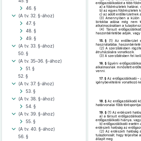
45. §
erdőgazdálkodást a több földr
a)
a földrészletek határai,
46. §
b)
az egyes földrészletek k
c)
az adott erdőterületnek 
(A tv. 32. §-ához)
(3)
Amennyiben a külön jog
birtokba adása még nem 
47. §
alkalmazásában a tulajdonsze
(4)
Társult erdőgazdálkod
48. §
haszonbérletébe adják, vagy 
49. §
15. §
(1)
Az erdőterület e
használatába, haszonbérletéb
(A tv. 33. §-ához)
(2)
A szerződésben rögzíte
átruházására vonatkozik.
50. §
(3)
A szerződésben fel kell 
(A tv. 35–36. §-ához)
16. §
Egyéni erdőgazdálkodá
alkalmasnak minősített erdőt
51. §
venni.
52. §
17. §
Az erdőgazdálkodó – a
igénybevételére vonatkozó ké
(A tv. 37. §-ához)
53. §
(A tv. 38. §-ához)
18. §
Az erdőgazdálkodó kö
határvonalai főbb töréspontja
54. §
19. §
(1)
Az erdészeti ható
(A tv. 39. §-ához)
a)
a társult erdőgazdálkodá
erdőgazdálkodó hiánya, vagy
55. §
b)
erdőgazdálkodó esetén a
erdészeti hatóság az erdőgaz
(A tv. 40. §-ához)
(2)
Az erdészeti hatóság az
tulajdonosát, hogy teljesítse 
56. §
állapít meg.