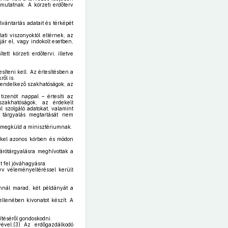
mutatnak. A körzeti erdőterv
vántartás adatait és térképét
ati viszonyoktól eltérnek, az
ár el, vagy indokolt esetben,
tt körzeti erdőtervi, illetve
síteni kell. Az értesítésben a
ől is.
l rendelkező szakhatóságok, az
tizenöt nappal – értesíti az
szakhatóságok, az érdekelt
 szolgáló adatokat, valamint
ő tárgyalás megtartását nem
ól megküld a minisztériumnak.
tekkel azonos körben és módon
zárótárgyalásra meghívottak a
t fel jóváhagyásra.
yv véleményeltéréssel került
umnál marad, két példányát a
 ellenében kivonatot készít. A
ítéséről gondoskodni.
ével.(3) Az erdőgazdálkodó