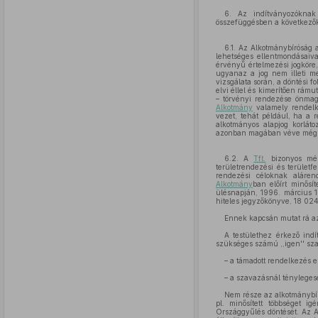
6. Az indítványozóknak 
összefüggésben a következők
6.1. Az Alkotmánybíróság 
lehetséges ellentmondásaiv
érvényű értelmezési jogköre
ugyanaz a jog nem illeti me
vizsgálata során, a döntési 
elvi éllel és kimerítően rámu
– törvényi rendezése önmag
Alkotmány
valamely rendelke
vezet, tehát például, ha a
alkotmányos alapjog korláto
azonban magában véve még ne
6.2. A
Tft.
bizonyos mért
területrendezési és területf
rendezési céloknak aláren
Alkotmány
ban előírt minősí
ülésnapján, 1996. március 1
hiteles jegyzőkönyve, 18 024
Ennek kapcsán mutat rá az
A testülethez érkező ind
szükséges számú ,,igen'' sza
– a támadott rendelkezés 
– a szavazásnál tényleges
Nem része az alkotmánybíró
pl. minősített többséget ig
Országgyűlés döntését. Az A