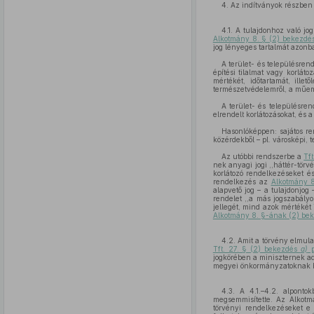
4. Az indítványok részben
4.1. A tulajdonhoz való jo
Alkotmány 8. § (2) bekezdé
jog lényeges tartalmát azonba
A terület- és településren
építési tilalmat vagy korlát
mértékét, időtartamát, ill
természetvédelemről, a műeml
A terület- és településre
elrendelt korlátozásokat, és
Hasonlóképpen: sajátos re
közérdekből – pl. városképi,
Az utóbbi rendszerbe a
Tf
nek anyagi jogi ,,háttér-tör
korlátozó rendelkezéseket é
rendelkezés az
Alkotmány 
alapvető jog – a tulajdonjog
rendelet ,,a más jogszabályo
jellegét, mind azok mértékét
Alkotmány 8. §-ának (2) be
4.2. Amit a törvény elmula
Tft. 27. § (2) bekezdés
a)
p
jogkörében a miniszternek ad
megyei önkormányzatoknak biz
4.3. A 4.1.–4.2. alponto
megsemmisítette. Az Alkotm
törvényi rendelkezéseket e 