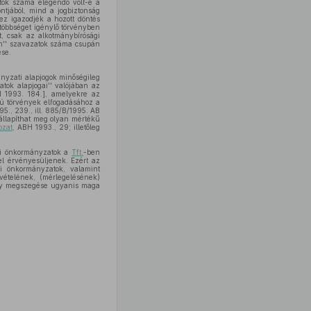
atok száma elegendő volt-e a
tjából, mind a jogbiztonság
ez igazodjék a hozott döntés
többséget igénylő törvényben
, csak az alkotmánybírósági
gen'' szavazatok száma csupán
se.
nyzati alapjogok minőségileg
atok alapjogai'' valójában az
 1993. 184.], amelyekre az
ú törvények elfogadásához a
95., 239., ill. 885/B/1995. AB
állapíthat meg olyan mértékű
ozat
, ABH 1993., 29; illetőleg
ési önkormányzatok a
Tft.
-ben
gel érvényesüljenek. Ezért az
si önkormányzatok, valamint
ételének, (mérlegelésének)
agy megszegése ugyanis maga