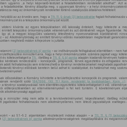
ben ugyanis ,,a helyi képviselő-testület a feladatkörében rendeletet alkothat''. Azt
a feladatkörébe, törvény állapítja meg, s ugyancsak törvény – a helyi önkormányzatokról
atározza meg az önkormányzati rendelettel történő szabályozás általános feltételeit.
 helytálló az az érvelés sem, hogy a
Tft. 11. §-ának (3) bekezdésébe
foglalt felhatalmazás 
önkormányzat és a települési önkormányzat között.
is védeni kívánta az egyes településeken élő lakosság érdekeit, hogy kötelezte a me
az érintett települési önkormányzatok véleményét és azt döntésénél vegye figyelembe. No
– így pl. a megyei közgyűlés valamely létesítmény nyomvonalának kijelölésénél nincs 
– az Alkotmánybíróság az említett törvényi előírás maradéktalan megtartását garanciális 
zében megfelelő módon kifejezésre is juttatta.
valamint
(2) bekezdésének
b)
pontja
– az indítványozók felfogásával ellentétben – nem ha
rületfejlesztési minisztert arra, hogy a helyi önkormányzatok számára jogokat vagy kötele
t és kötelezettségeit a
Tft.
, illetőleg a
Tft. 6. §
b)
pontja
alapján kiadandó törvények határ
rási kérdések rendezésére – koncepciók, programok, tervek egyeztetési és elfogadási ren
ek adott felhatalmazás sem értelmezhető a törvényi rendelkezéseket meghaladó jogosítván
otandó törvényi előírások keretein belül adhat ki szabályokat, és határozhat meg szakma
követelményeket.
nak időszakában a Kormány kihirdette a területfejlesztési koncepciók és programok, valam
sának rendjéről szóló
184/1996. (XII. 11.) Korm. rendeletét (a továbbiakban: Korm. r.)
.
a törvényi szabályozással nem ellentétes egyeztetési kötelezettségeket ír elő, véleményezé
i előterjesztésekben az ellenvéleményeket is fel kell tüntetni. E követelmények elj
zók alkotmányossági aggályait.
ig a miniszter még nem adta ki a tervkövetelményeket, képesítéseket, illetőleg működ
 jogalkotási felhatalmazás nem alkotmányellenes, nem létező jogszabályok esetleges 
ezért – az 5.1.–5.2. alpontokban részletezett indokai alapján – a
Tft. 11. § (1) bekezdé
nt
(2) bekezdésének
b)
pontja
alkotmányellenességének megállapítására és megsemmisíté