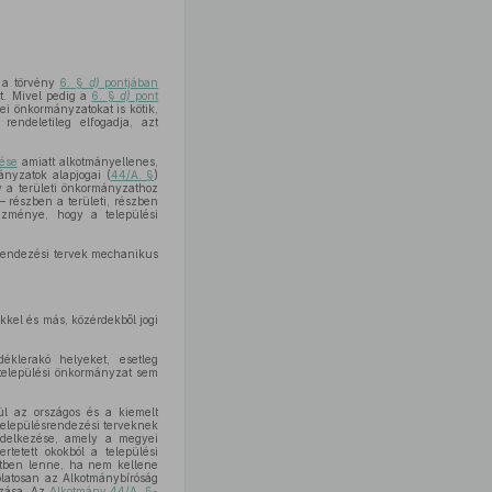
 a törvény
6. §
d)
pontjában
et. Mivel pedig a
6. §
d)
pont
i önkormányzatokat is kötik,
endeletileg elfogadja, azt
dése
amiatt alkotmányellenes,
nyzatok alapjogai (
44/A. §
)
 a területi önkormányzathoz
– részben a területi, részben
kezménye, hogy a települési
t rendezési tervek mechanikus
kkel és más, közérdekből jogi
déklerakó helyeket, esetleg
 települési önkormányzat sem
lül az országos és a kiemelt
 településrendezési terveknek
elkezése, amely a megyei
rtetett okokból a települési
etben lenne, ha nem kellene
olatosan az Alkotmánybíróság
azása. Az
Alkotmány 44/A. §-