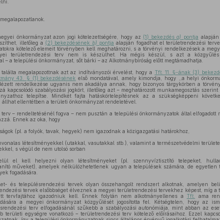
lni.
 megalapozatlanok.
egyei önkormányzat azon jogi kötelezettségére, hogy az
(1) bekezdés
a)
pontja
alapján
zíthet, illetőleg a
(2) bekezdésének
b)
pontja
alapján fogadhat el területrendezési terv
tokra kötelező elemeit törvényben kell meghatározni, s a törvényi rendelkezések a megye
gyei területrendezési terv nem is készülhet. Ha mégis készül, s azt a közgyűlés r
l – a települési önkormányzat, sőt bárki – az Alkotmánybíróság előtt megtámadhatja.
alálta megalapozottnak azt az indítványozói érvelést, hogy a
Tft. 11. §-ának (3) bekez
tmány 43. § (1) bekezdésének
első mondatával, amely kimondja, hogy ,,a helyi önkormá
ézett rendelkezése ugyanis nem akadálya annak, hogy bizonyos tárgykörben a törvény
ozzá kapcsolódó szabályozási jogkört, illetőleg azt – meghatározott munkamegosztás szerint 
nyzathoz telepítse. Mindkét fajta hatáskörtelepítésnek az a szükségképpeni követ
llhat ellentétben a területi önkormányzat rendeletével.
 terv – rendeltetésénél fogva – nem pusztán a települési önkormányzatok által elfogadot
azzá. Ennek az oka, hogy
ttságok (pl. a folyók, tavak, hegyek) nem igazodnak a közigazgatási határokhoz,
vonalas létesítményekkel (utakkal, vasutakkal stb.), valamint a természetvédelmi területe
ekkel, s végül de nem utolsó sorban
ül el kell helyezni olyan létesítményeket (pl. szennyvíztisztító telepeket, hulla
anító műveket), amelyek nélkülözhetetlenek ugyan a települések számára, de egyetlen
yek fogadására.
ület- és településrendezési tervek olyan összehangolt rendszert alkotnak, amelyen be
rendezési tervek elsőbbséget élveznek a megyei területrendezési tervekhez képest, míg a
tt tervfajtához igazodniuk kell. Ennek folytán nem alkotmányellenes a
Tft.
ama rend
ogadására a megyei önkormányzat közgyűlését jogosította fel. Kétségtelen, hogy az isme
srendezési terv elfogadásánál szűkebb a szabályozási autonómiája, mint abban az es
 területi egységre vonatkozó – területrendezési terv kötelező előírásaihoz. Ezzel kapcs
zatnak, így a települési önkormányzatnak sincs általános érvényű jogalkotási felhatalm