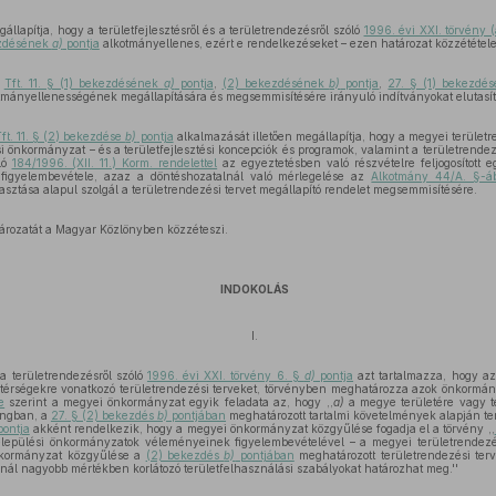
állapítja, hogy a területfejlesztésről és a területrendezésről szóló
1996. évi XXI. törvény (
ezdésének
a)
pontja
alkotmányellenes, ezért e rendelkezéseket – ezen határozat közzététele
a
Tft. 11. § (1) bekezdésének
a)
pontja
,
(2) bekezdésének
b)
pontja
,
27. § (1) bekezdé
mányellenességének megállapítására és megsemmisítésére irányuló indítványokat elutasít
Tft. 11. § (2) bekezdése
b)
pontja
alkalmazását illetően megállapítja, hogy a megyei terület
si önkormányzat – és a területfejlesztési koncepciók és programok, valamint a területrende
ló
184/1996. (XII. 11.) Korm. rendelettel
az egyeztetésben való részvételre feljogosított 
figyelembevétele, azaz a döntéshozatalnál való mérlegelése az
Alkotmány 44/A. §-á
ztása alapul szolgál a területrendezési tervet megállapító rendelet megsemmisítésére.
ározatát a Magyar Közlönyben közzéteszi.
INDOKOLÁS
I.
s a területrendezésről szóló
1996. évi XXI. törvény 6. §
d)
pontja
azt tartalmazza, hogy az
 térségekre vonatkozó területrendezési terveket, törvényben meghatározza azok önkormányz
e
szerint a megyei önkormányzat egyik feladata az, hogy ,,
a)
a megye területére vagy 
angban, a
27. § (2) bekezdés
b)
pontjában
meghatározott tartalmi követelmények alapján terü
ontja
akként rendelkezik, hogy a megyei önkormányzat közgyűlése fogadja el a törvény ,,
elepülési önkormányzatok véleményeinek figyelembevételével – a megyei területrendezés
önkormányzat közgyűlése a
(2) bekezdés
b)
pontjában
meghatározott területrendezési terv
nál nagyobb mértékben korlátozó területfelhasználási szabályokat határozhat meg.''