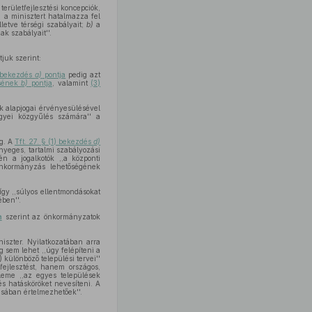
területfejlesztési koncepciók,
 a minisztert hatalmazza fel
lletve térségi szabályait;
b)
a
ak szabályait''.
juk szerint:
) bekezdés
a)
pontja
pedig azt
ésének
b)
pontja
, valamint
(3)
ok alapjogai érvényesülésével
megyei közgyűlés számára'' a
eg. A
Tft. 27. § (1) bekezdés
d)
yeges, tartalmi szabályozási
én a jogalkotók ,,a központi
 önkormányzás lehetőségének
így ,,súlyos ellentmondásokat
ében''.
a
szerint az önkormányzatok
niszter. Nyilatkozatában arra
g sem lehet ,,úgy felépíteni a
 különböző települési tervei''
ejlesztést, hanem országos,
eme ,,az egyes települések
és hatásköröket nevesíteni. A
ásában értelmezhetőek''.