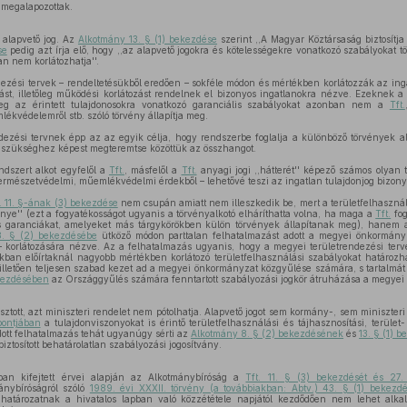
 megalapozottak.
g alapvető jog. Az
Alkotmány 13. § (1) bekezdése
szerint ,,A Magyar Köztársaság biztosítja 
se
pedig azt írja elő, hogy ,,az alapvető jogokra és kötelességekre vonatkozó szabályokat t
n nem korlátozhatja''.
dezési tervek – rendeltetésükből eredően – sokféle módon és mértékben korlátozzák az ingat
ozást, illetőleg működési korlátozást rendelnek el bizonyos ingatlanokra nézve. Ezeknek a 
etőleg az érintett tulajdonosokra vonatkozó garanciális szabályokat azonban nem a
Tft.
ékvédelemről stb. szóló törvény állapítja meg.
ndezési tervnek épp az az egyik célja, hogy rendszerbe foglalja a különböző törvények a
 a szükséghez képest megteremtse közöttük az összhangot.
ndszert alkot egyfelől a
Tft.
, másfelől a
Tft.
anyagi jogi ,,hátterét'' képező számos olyan
 természetvédelmi, műemlékvédelmi érdekből – lehetővé teszi az ingatlan tulajdonjog bizony
t. 11. §-ának (3) bekezdése
nem csupán amiatt nem illeszkedik be, mert a területfelhaszná
vénye'' (ezt a fogyatékosságot ugyanis a törvényalkotó elháríthatta volna, ha maga a
Tft.
fog
s garanciákat, amelyeket más tárgykörökben külön törvények állapítanak meg), hanem a
8. § (2) bekezdésébe
ütköző módon parttalan felhatalmazást adott a megyei önkormán
 – korlátozására nézve. Az a felhatalmazás ugyanis, hogy a megyei területrendezési terv
kban előírtaknál nagyobb mértékben korlátozó területfelhasználási szabályokat határozha
 illetően teljesen szabad kezet ad a megyei önkormányzat közgyűlése számára, s tartalmá
kezdésében
az Országgyűlés számára fenntartott szabályozási jogkör átruházása a megyei
sztott, azt miniszteri rendelet nem pótolhatja. Alapvető jogot sem kormány-, sem miniszter
ontjában
a tulajdonviszonyokat is érintő területfelhasználási és tájhasznosítási, terület
ott felhatalmazás tehát ugyanúgy sérti az
Alkotmány 8. § (2) bekezdésének
és
13. § (1) 
tosított behatárolatlan szabályozási jogosítvány.
kban kifejtett érvei alapján az Alkotmánybíróság a
Tft. 11. § (3) bekezdését és 2
ánybíróságról szóló
1989. évi XXXII. törvény (a továbbiakban: Abtv.) 43. § (1) bekezd
határozatnak a hivatalos lapban való közzététele napjától kezdődően nem lehet alkalm