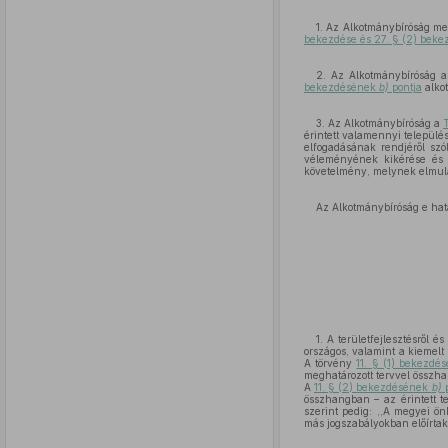
1. Az Alkotmánybíróság meg
bekezdése és 27. § (2) bek
2. Az Alkotmánybíróság 
bekezdésének
b)
pontja
alkot
3. Az Alkotmánybíróság a
érintett valamennyi települé
elfogadásának rendjéről szó
véleményének kikérése és 
követelmény, melynek elmulas
Az Alkotmánybíróság e hat
1. A területfejlesztésről é
országos, valamint a kiemelt
A törvény
11. § (1) bekezdés
meghatározott tervvel összh
A
11. § (2) bekezdésének
b)
p
összhangban – az érintett t
szerint pedig: ,,A megyei 
más jogszabályokban előírtak