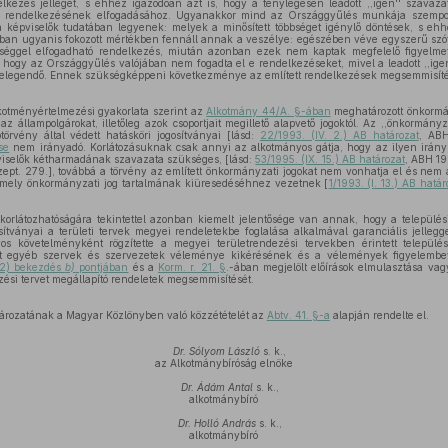
delkezés jellegét, s ehhez igazodóan azt is, hogy a ténylegesen leadott ,,igen'' szavaz
gó rendelkezésének elfogadásához. Ugyanakkor mind az Országgyűlés munkája szempon
a képviselők tudatában legyenek: melyek a minősített többséget igénylő döntések, s ehh
ában ugyanis fokozott mértékben fennáll annak a veszélye: egészében véve egyszerű szó
bbséggel elfogadható rendelkezés, miután azonban ezek nem kaptak megfelelő figyelmet
i, hogy az Országgyűlés valójában nem fogadta el e rendelkezéseket, mivel a leadott ,,i
 elegendő. Ennek szükségképpeni következménye az említett rendelkezések megsemmisíté
kotményértelmezési gyakorlata szerint az
Alkotmány 44/A. §-ában
meghatározott önkormá
 állampolgárokat, illetőleg azok csoportjait megillető alapvető jogoktól. Az ,,önkormányz
rvény által védett hatásköri jogosítványai [lásd:
22/1993. (IV. 2.) AB határozat
, ABH
se
nem irányadó. Korlátozásuknak csak annyi az alkotmányos gátja, hogy az ilyen irány
pviselők kétharmadának szavazata szükséges, [lásd:
53/1995. (IX. 15.) AB határozat
, ABH 19
ept. 279.], továbbá a törvény az említett önkormányzati jogokat nem vonhatja el és nem 
amely önkormányzati jog tartalmának kiüresedéséhnez vezetnek [
1/1993. (I. 13.) AB határ
 korlátozhatóságára tekintettel azonban kiemelt jelentősége van annak, hogy a települ
sítványai a területi tervek megyei rendeletekbe foglalása alkalmával garanciális jelleg
os követelményként rögzítette a megyei területrendezési tervekben érintett települé
tt egyéb szervek és szervezetek véleménye kikérésének és a vélemények figyelembev
 (2) bekezdés
b)
pontjában
és a
Korm. r. 21. §
.-ában megjelölt előírások elmulasztása v
zési tervet megállapító rendeletek megsemmisítését.
ározatának a Magyar Közlönyben való közzétételét az
Abtv. 41. §-a
alapján rendelte el.
Dr. Sólyom László
s. k.,
az Alkotmánybíróság elnöke
Dr. Ádám Antal
s. k.,
alkotmánybíró
Dr. Holló András
s. k.,
alkotmánybíró