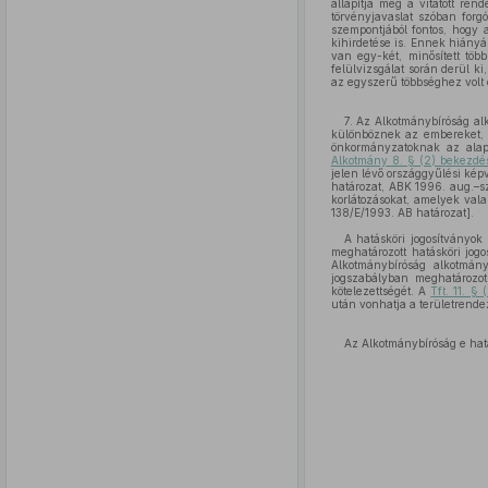
állapítja meg a vitatott ren
törvényjavaslat szóban for
szempontjából fontos, hogy 
kihirdetése is. Ennek hiány
van egy-két, minősített tö
felülvizsgálat során derül k
az egyszerű többséghez volt
7. Az Alkotmánybíróság al
különböznek az embereket, az
önkormányzatoknak az alaptö
Alkotmány 8. § (2) bekezdé
jelen lévő országgyűlési ké
határozat, ABK 1996. aug.–sz
korlátozásokat, amelyek val
138/E/1993. AB határozat].
A hatásköri jogosítványok
meghatározott hatásköri jogo
Alkotmánybíróság alkotmány
jogszabályban meghatározo
kötelezettségét. A
Tft. 11. §
után vonhatja a területrende
Az Alkotmánybíróság e hat