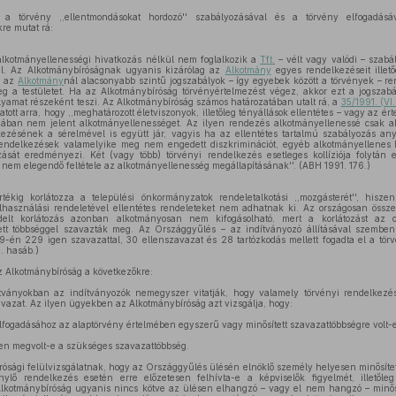
a törvény ,,ellentmondásokat hordozó'' szabályozásával és a törvény elfogadásáva
re mutat rá:
alkotmányellenességi hivatkozás nélkül nem foglalkozik a
Tft.
– vélt vagy valódi – szabá
al. Az Alkotmánybíróságnak ugyanis kizárólag az
Alkotmány
egyes rendelkezéseit illet
, az
Alkotmány
nál alacsonyabb szintű jogszabályok – így egyebek között a törvények – r
g a testületet. Ha az Alkotmánybíróság törvényértelmezést végez, akkor ezt a jogsza
folyamat részeként teszi. Az Alkotmánybíróság számos határozatában utalt rá, a
35/1991. (VI
tatott arra, hogy ,,meghatározott életviszonyok, illetőleg tényállások ellentétes – vagy az ér
ában nem jelent alkotmányellenességet. Az ilyen rendezés alkotmányellenessé csak a
zésének a sérelmével is együtt jár, vagyis ha az ellentétes tartalmú szabályozás an
 rendelkezések valamelyike meg nem engedett diszkriminációt, egyéb alkotmányellenes 
zását eredményezi. Két (vagy több) törvényi rendelkezés esetleges kollíziója folytán 
m elegendő feltétele az alkotmányellenesség megállapításának''. (ABH 1991. 176.)
ékig korlátozza a települési önkormányzatok rendeletalkotási ,,mozgásterét'', his
elhasználási rendeletével ellentétes rendeleteket nem adhatnak ki. Az országosan összeh
delt korlátozás azonban alkotmányosan nem kifogásolható, mert a korlátozást az o
tett többséggel szavazták meg. Az Országgyűlés – az indítványozó állításával szemben
9-én 229 igen szavazattal, 30 ellenszavazat és 28 tartózkodás mellett fogadta el a törv
. hasáb.)
 Alkotmánybíróság a következőkre:
ítványokban az indítványozók nemegyszer vitatják, hogy valamely törvényi rendelkezé
vazat. Az ilyen ügyekben az Alkotmánybíróság azt vizsgálja, hogy:
elfogadásához az alaptörvény értelmében egyszerű vagy minősített szavazattöbbségre volt-
en megvolt-e a szükséges szavazattöbbség.
sági felülvizsgálatnak, hogy az Országgyűlés ülésén elnöklő személy helyesen minősítette
énylő rendelkezés esetén erre előzetesen felhívta-e a képviselők figyelmét, illetől
lkotmánybíróság ugyanis nincs kötve az ülésen elhangzó – vagy el nem hangzó – minős