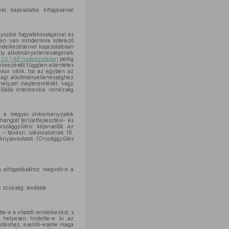
l kapcsolatos kifogásaival
lyozási fogyatékosságaival és
ően van mindenkire kötelező
endelkezéseivel kapcsolatosan
bály alkotmányellenességének
. 20.) AB határozatában
pedig
telmezéstől függően ellentétes
kkor válik, ha az egyben az
yagi alkotmányellenességhez
helyzet megteremtését, vagy
előálló értelmezési nehézség
zen a megyei önkormányzatok
angolt területfejlesztési- és
rszággyűlési képviselők az
 – tavaszi ülésszakának 16.
ényjavaslatot. (Országgyűlés
s elfogadásához megvolt-e a
e szükség, továbbá
-e a vitatott rendelkezést, s
eg helyesen hirdette-e ki az
ítéshez, esetről-esetre maga