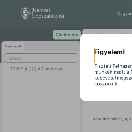
Nemzeti
Magyar 
Jogszabálytár
Ugrás
Oldalmenü
a
tartalomra
Szerkezet
Figyelem!
Tisztelt Felhasz
3/1997. (I. 22.) AB határozat
munkák miatt a 
kapcsolatmegsza
köszönjük!
Az Alkotmánybíróság jogsz