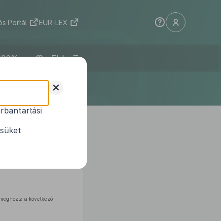
s Portál
EUR-LEX
ELI
+
rbantartási
ésüket
 meghozta a következő