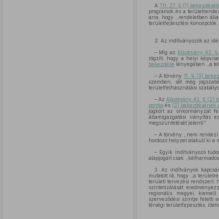
A
Tft. 27. § (1) bekezdésé
programok és a területrende
arra, hogy ,,rendeletben áll
területfejlesztési koncepciók
2. Az indítványozók az idé
– Míg az
Alkotmány 43. §
rögzíti, hogy a helyi képvis
bekezdése
lényegében ,,a tel
– A törvény
11. § (3) beke
szemben, sőt még jogszabály
területfelhasználási szabál
– Az
Alkotmány 43. § (2) 
pontja
és
(2) bekezdésének
jogkört az önkormányzat fel
államigazgatási irányítás 
megszüntetését jelenti''.
– A törvény ,,nem rendezi 
hordozó helyzet alakult ki a 
– Egyik indítványozó tud
alapjogait csak ,,kétharmados
3. Az indítványok kapcsán 
mutatott rá, hogy ,,a terület
területi tervezési rendszert,
szintetizálását eredménye
regionális, megyei, kiemelt 
szerveződési szintje feletti
térségi területfejlesztés, i