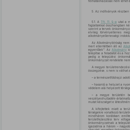
felhatalmazással nem lehet é
5. Az indítványok részben
5.1. A
Tft. 11. §-a
utal a m
foglaltakkal összhangban kés
szerint a tervek önkormányza
elvileg törvényellenes me
alkotmányellenességi indokka
Az Alkotmánybíróság nem t
mert ellentétben áll az
Alko
egyenlőek''. Az
Alkotmány
id
telepítse a feladatot és a h
pedig a települési önkormá
önkormányzat rendelete nem á
A megyei területrendezési
összegzése, s nem is válhat 
– a természetföldrajzi ado
– hasonló a helyzet a nyom
védelem alá helyezett térség
– a megye területén bel
veszélyeshulladék-ártalmatl
mutat készséget e létesítmén
A kifejtettek miatt a ter
térségekre vonatkozó terület
mindhárom korábban említe
területfejlesztési terv elf
önkormányzatnak a települé
igazodnia a három – nagyobb
rámutat: egyetlen önkormány