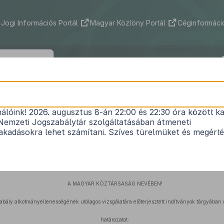
Jogi Információs Portál
Magyar Közlöny Portál
Céginformáció
1
3/1997. (I. 22.) AB határozat
nálóink! 2026. augusztus 8-án 22:00 és 22:30 óra között ka
Nemzeti Jogszabálytár szolgáltatásában átmeneti
kadásokra lehet számítani. Szíves türelmüket és megért
Hatályos: 1997. 01. 22. – 2013. 03. 31.
A MAGYAR KÖZTÁRSASÁG NEVÉBEN!
abály alkotmányellenességének utólagos vizsgálatára előterjesztett indítványok tárgyában
határozatot: