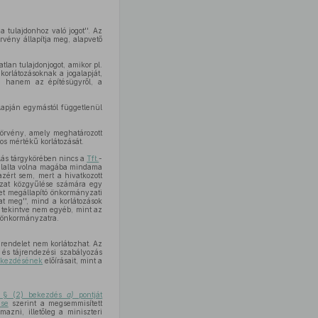
a tulajdonhoz való jogot''. Az
örvény állapítja meg, alapvető
lan tulajdonjogot, amikor pl.
korlátozásoknak a jogalapját,
, hanem az építésügyről, a
lapján egymástól függetlenül
 törvény, amely meghatározott
os mértékű korlátozását.
lás tárgykörében nincs a
Tft.
-
lalta volna magába mindama
zért sem, mert a hivatkozott
yzat közgyűlése számára egy
et megállapító önkormányzati
t meg'', mind a korlátozások
t tekintve nem egyéb, mint az
 önkormányzatra.
i rendelet nem korlátozhat. Az
- és tájrendezési szabályozás
bekezdésének
előírásait, mint a
7. § (2) bekezdés
a)
pontját
ése
szerint a megsemmisített
azni, illetőleg a miniszteri