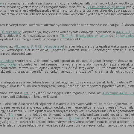
ben
a Kormány felhatalmazást kap arra, hogy rendeletben állapítsa meg – többek között – ,,a 
zési tervek egyeztetésének és elfogadásának rendjét''. A
(2) bekezdés
a)–b)
pontja
pedig
apítsa meg
a)
a területfelhasználás és tájhasznosítás, a terület- és tájrendezés országos, i
, programok és a területrendezési tervek tartalmi követelményeit és a tervek nyilvántartásán
zett törvényi rendelkezéseket alkotmányellenesnek és ellentmondásosnak tartják. Álláspont
 (1) bekezdése
kinyilvánítja, hogy az önkormányzatok alapjogai egyenlőek, a
44/A. § (1
elő-testület önállóan szabályoz, addig a
Tft. 11. § (1) bekezdés
a)
pontja
és
(2) bekezd
epülések és a megye között függőségi viszonyt alakít ki''.
zdése
, az
Alkotmány 8. § (2) bekezdésével
is ellentétes, mert a települési önkormányzat
i kötöttségek alól is feloldva, ,,abszolút korlátok nélküli lehetőséget biztosít a 
yok meghatározásában.
bekezdése
szerint a helyi önkormányzati jogokat és kötelezettségeket törvény határozza m
a)–b)
pontjai
e követelménnyel szemben ,,a végrehajtó hatalom szereplői részére adnak lén
adatkörébe tartozó és tulajdonviszonyait is érintő tárgykörbe''. E felhatalmazások rév
eszközeit ,,visszacsempészik'' az önkormányzati rendszerbe'' s ez ,,a demokratikus
a települési és a területrendezési tervek egymáshoz való viszonyának tartalmi elemeit'', 
megyei és a települési önkormányzatok települési és területrendezési jogosítványai tekintet
omása szerint a
Tft.
,,egyszerű többséggel lett elfogadva'', noha az
Alkotmány 44/C. §-
 szavazati többséggel'' lehet korlátozni.
kialakított álláspontjáról tájékoztatást adott a környezetvédelmi és területfejlesztési mi
rendezés tervezési rendje egy sajátos, deduktív és hierarchikus rendszert képez''. Fogalmila
 hogy az a közel 3200 települési önkormányzat (helyi köz- és csoportérdektől meghatározott)
zze. A
Tft.
nem is ,,a települési önkormányzatok vonatkozásában szabályozza a területf
térségi és kistérségi szinten''. A törvény
5. §-ában
adott alapfogalmak valamennyi el
 egységre utal, ezért a települési önkormányzatokra vonatkozóan'' nem is lehet a feladat- 
lletve területrendezés feladatkörei következésképpen ,,csak a megyei önkormányzat vonatkoz