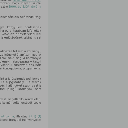
 azonban, hogy milyen szintű
 szóló
1990. évi LXV. törvény
valamiféle alá-fölérendeltségi
gyei közgyűlést: döntésének
ha ez a korábban kifejtettek
kötve az érintett települési
jelentőségűnek tekinti, s ezt
talmazza fel sem a Kormányt,
zettségeket állapítson meg. A
ozzák majd meg. A Kormány a
djének határozására – kapott
yként. A miniszter is csupán
i koncepciókra, programokra,
int a területrendezési tervek
 Ez a jogszabály – a tervek
si határidőket szab, s azt is
árási jellegű szabályok, nem
ést megállapító rendeleteit.
alkotmányellenességét pedig
s
a)
pontja
, illetőleg
27. § (1)
sére irányuló indítványokat