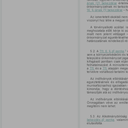
ának (2) bekezdése
értelmé
önkormányzatnak mi tartozik 
16. §-ának (1) bekezdése
– h
Az ismertetett okokból nem
viszonyt hoz létre a megyei 
A törvényalkotó azáltal 
meghozatala előtt kérje ki 
miatt nem jelent vétójogot 
önkormányzat egyetértéséhez 
határozatának rendelkező rés
2
5.2. A
Tft. 6. §
d)
pontja
,
sem a környezetvédelmi és te
települési önkormányzat jogai
kifogásolt pontban csak eljá
felhatalmazást. A minisztern
a
Tft.
és a
Tft.
alapján megalk
tervekre vonatkozó tartalmi 
Az indítványok elbírálásá
egyeztetésének és elfogadá
munkafázisaihoz igazodóan – 
kimondja, hogy a döntéshozó
támasztják alá az indítványo
Az indítványok elbírálásá
Önmagában véve az említett
megítélni nem lehet.
5.3. Az Alkotmánybíróság 
bekezdés
d)
pontja
, valami
elutasította.