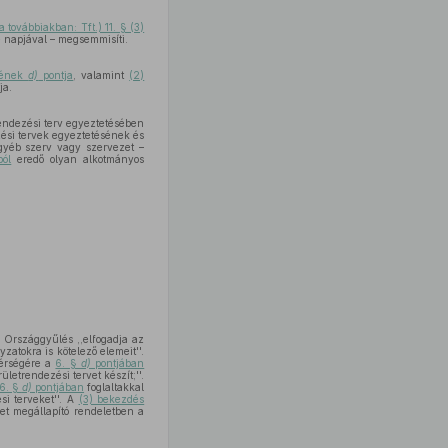
a továbbiakban: Tft.) 11. § (3)
 napjával – megsemmisíti.
sének
d)
pontja
, valamint
(2)
ja.
rendezési terv egyeztetésében
zési tervek egyeztetésének és
egyéb szerv vagy szervezet –
ból
eredő olyan alkotmányos
 Országgyűlés ,,elfogadja az
atokra is kötelező elemeit''.
térségére a
6. §
d)
pontjában
letrendezési tervet készít;''.
6. §
d)
pontjában
foglaltakkal
i terveket''. A
(3) bekezdés
et megállapító rendeletben a