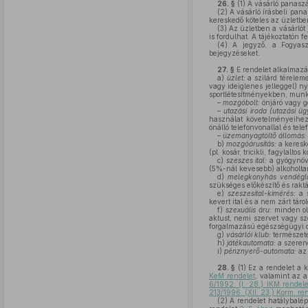
26. §
(1)
A vásárló panaszát
(2)
A vásárló írásbeli pana
kereskedő köteles az üzletbe
(3)
Az üzletben a vásárlót 
is fordulhat. A tájékoztatón f
(4)
A jegyző, a Fogyaszt
bejegyzéseket.
27. §
E rendelet alkalmaz
a)
üzlet:
a szilárd téreleme
vagy ideiglenes jelleggel) n
sportlétesítményekben, munk
–
mozgóbolt:
önjáró vagy gé
–
utazási iroda (utazási ü
használat követelményeihez 
önálló telefonvonallal és tel
–
üzemanyagtöltő állomás:
b)
mozgóárusítás:
a keresk
(pl. kosár, tricikli, fagylaltos k
c)
szeszes ital:
a gyógynövé
(5%-nál kevesebb) alkoholtart
d)
melegkonyhás vendéglá
szükséges előkészítő és raktá
e)
szeszesital-kimérés:
a s
kevert ital és a nem zárt táro
f)
szexuális áru:
minden oly
aktust, nemi szervet vagy sz
forgalmazású egészségügyi ci
g)
vásárlói klub:
természete
h)
játékautomata:
a szerenc
i)
pénznyerő-automata:
a
28. §
(1)
Ez a rendelet a k
KeM rendelet
, valamint az a
6/1992. (I. 28.) IKM rendel
213/1996. (XII. 23.) Korm. r
(2)
A rendelet hatálybalép