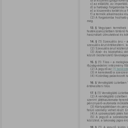
b)
a kiszerelt gyógynövény
c)
az előállító, az importáló
d)
a hatósági forgalomba h
e)
a kiszerelés keltét és a 
f)
a termék alkalmazási és/v
(2)
A forgalomba hozható gy
meg.
13. §
Vegyipari termékek (
festékszaküzletben történő f
használati útmutatóval és köt
14. §
(1)
Szexuális áru – a 
szexuális árut értékesíteni, k
(2)
Szexuális árut közterül
(3)
Alsó- és középfokú okt
közúti (közterületi) távolság
15. §
(1)
Tilos – a melegkon
ifjúságvédelmi intézmény főbe
(2)
A jegyző az
(1) bekezd
(3)
A kereskedő a szeszesit
(4)
Kizárólag palackozott it
16. §
Vendéglátó üzletben 18
értékesíteni tilos.
17. §
(1)
Vendéglátó üzletben
(2)
A vendéglátó üzletben s
szerint játékautomata-terem
pénznyerő-automata működte
(3)
Kártyajátékban és pénz
felüli személy vehet részt. E
(4)
A szórakoztató játék fo
(5)
A jegyző a szórakoztat
közízlést, a lakosság jogos ér
18. §
(1)
A jegyző külön jo