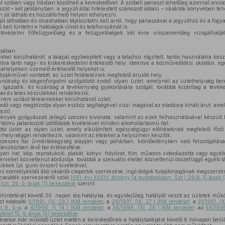
 szóban vagy írásban közölheti a kereskedővel. A szóbeli panaszt lehetőleg azonnal orvosol
szát – két példányban, a jegyző által hitelesített számozott oldalú – vásárlók könyvében te
n jól látható és hozzáférhető helyen elhelyezni.
jól láthatóan és olvashatóan tájékoztatni kell arról, hogy panaszával a jegyzőhöz és a fog
el kell tüntetni e hatóságok címét és telefonszámát is.
óvédelmi Főfelügyelőség és a felügyelőségek két évre visszamenőleg vizsgálhatjá
ásában:
kkel körülhatárolt, a talajjal egybeépített vagy a talajhoz rögzített, tartós használatra ké
yitva tartó nagy- és kiskereskedelmi értékesítő hely, ideértve a közművelődési, oktatási,
ahelyeken üzemelő értékesítő helyeket is;
pjárművel vontatott, az üzlet feltételeinek megfelelő árusító hely,
gynökség és idegenforgalmi szolgáltató iroda):
olyan üzlet, amelynél az üzlethelyiség be
igazodik, és kizárólag a tevékenység gyakorlására szolgál, továbbá kizárólag a tevék
efax és telex készülékkel rendelkezik,
nem szilárd térelemekkel körülhatárolt üzlet;
edő vagy megbízottja olyan eszköz segítségével viszi magával az eladásra kínált árut, a
ocsi);
nyek gyógyászati jellegű szeszes kivonata, valamint az ezek felhasználásával készült
almú palackozott üdítőitalok kivételével minden alkoholtartalmú ital;
tó üzlet:
az olyan üzlet, amely elkülönített, egészségügyi előírásoknak megfelelő főző
rhelyiséggel rendelkezik, valamint az ételeket a helyszínen készítik;
zeszes ital űrmértékegység alapján vagy pohárban, kiöntőedényben való felszolgálása,
lóeszközben lévő bor értékesítése;
an irat, kép, reprodukció, plakát, könyv, folyóirat, film, műsoros videokazetta vagy egy
erveket közvetlenül ábrázolja, továbbá a szexuális élettel közvetlenül összefüggő egyéb 
kkek (pl. gumi óvszer) kivételével;
s személyekből álló vásárlói csoportok szervezése, ingó dolgok tulajdonjogának megszerzé
sejáték szervezéséről szóló
1991. évi XXXIV. törvény (a továbbiakban: Szt.) 29/A. §-ának 
z
Szt. 26. §-ának (1) bekezdése
szerint.
ihirdetését követő 30. napon lép hatályba, és egyidejűleg hatályát veszti az üzletek műk
zt módosító
9/1991. (IV. 26.) IKM rendelet
, a
26/1991. (IX. 27.) IKM rendelet
, a
31/1991. (X
et 8. §-a
, a
4/1994. (I. 14.) IKM rendelet
, a
34/1994. (XI. 28.) IKM rendelet
, az
54/1995
endelet 15. §-ának (5) bekezdése
.
ésekor már működő üzlet esetén a kereskedőnek a hatálybalépést követő 6 hónapon belül 