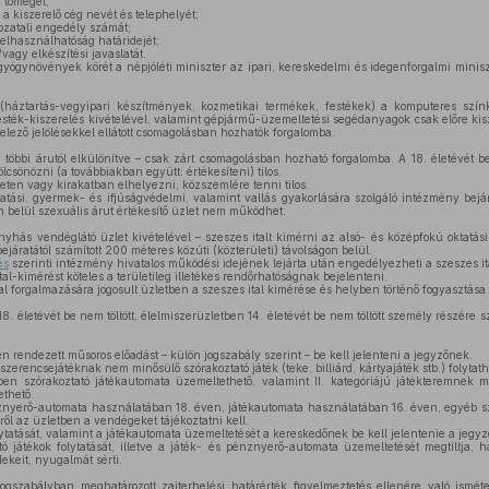
 tömegét;
, a kiszerelő cég nevét és telephelyét;
ozatali engedély számát;
felhasználhatóság határidejét;
agy elkészítési javaslatát.
ógynövények körét a népjóléti miniszter az ipari, kereskedelmi és idegenforgalmi miniszt
háztartás-vegyipari készítmények, kozmetikai termékek, festékek) a komputeres színke
esték-kiszerelés kivételével, valamint gépjármű-üzemeltetési segédanyagok csak előre kisz
elező jelölésekkel ellátott csomagolásban hozhatók forgalomba.
többi árutól elkülönítve – csak zárt csomagolásban hozható forgalomba. A 18. életévét b
ölcsönözni (a továbbiakban együtt: értékesíteni) tilos.
eten vagy kirakatban elhelyezni, közszemlére tenni tilos.
atási, gyermek- és ifjúságvédelmi, valamint vallás gyakorlására szolgáló intézmény bejá
on belül szexuális árut értékesítő üzlet nem működhet.
yhás vendéglátó üzlet kivételével – szeszes italt kimérni az alsó- és középfokú oktatás
járatától számított 200 méteres közúti (közterületi) távolságon belül.
és
szerinti intézmény hivatalos működési idejének lejárta után engedélyezheti a szeszes it
al-kimérést köteles a területileg illetékes rendőrhatóságnak bejelenteni.
al forgalmazására jogosult üzletben a szeszes ital kimérése és helyben történő fogyasztása t
. életévét be nem töltött, élelmiszerüzletben 14. életévét be nem töltött személy részére sze
 rendezett műsoros előadást – külön jogszabály szerint – be kell jelenteni a jegyzőnek.
zerencsejátéknak nem minősülő szórakoztató játék (teke, billiárd, kártyajáték stb.) folytat
ben szórakoztató játékautomata üzemeltethető, valamint II. kategóriájú játékteremnek 
thető.
nyerő-automata használatában 18. éven, játékautomata használatában 16. éven, egyéb sz
rről az üzletben a vendégeket tájékoztatni kell.
lytatását, valamint a játékautomata üzemeltetését a kereskedőnek be kell jelentenie a jeg
ó játékok folytatását, illetve a játék- és pénznyerő-automata üzemeltetését megtiltja, 
dekeit, nyugalmát sérti.
gszabályban meghatározott zajterhelési határérték figyelmeztetés ellenére való isméte