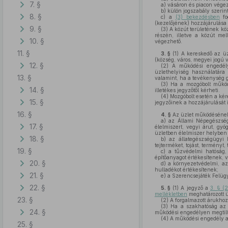
7. §
a)
vásáron és piacon végez
b)
külön jogszabály szerint
8. §
c)
a
(3) bekezdésben
fog
(kezelőjének) hozzájárulása 
9. §
(3)
A közút területének köz
részén, illetve a közút me
10. §
végezhető.
11. §
3. §
(1)
A kereskedő az üzl
(község, város, megyei jogú vá
12. §
(2)
A működési engedély 
üzlethelyiség használatára 
13. §
valamint, ha a tevékenység g
(3)
Ha a mozgóbolt működé
14. §
illetékes jegyzőtől kérheti.
(4)
Mozgóbolt esetén a ké
15. §
jegyzőinek a hozzájárulását i
16. §
4. §
Az üzlet működésének
a)
az Állami Népegészségüg
17. §
élelmiszert, vegyi árut, gyó
üzletben élelmiszer helyben f
18. §
b)
az állategészségügyi h
tejterméket, tojást, terményt,
19. §
c)
a tűzvédelmi hatóság, 
építőanyagot értékesítenek, 
20. §
d)
a környezetvédelmi, az
hulladékot értékesítenek;
21. §
e)
a Szerencsejáték Felügye
22. §
5. §
(1)
A jegyző a
3. § (
mellékletben
meghatározott ü
23. §
(2)
A forgalmazott árukhoz
(3)
Ha a szakhatóság az ü
24. §
működési engedélyen megtiltja
(4)
A működési engedély al
25. §