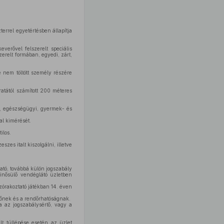
errel egyetértésben állapítja
verővel felszerelt speciális
erelt formában, egyedi, zárt,
e nem töltött személy részére
ratától számított 200 méteres
i, egészségügyi, gyermek- és
al kimérését.
ilos.
szes italt kiszolgálni, illetve
ható, továbbá külön jogszabály
minősülő vendéglátó üzletben
órakoztató játékban 14. éven
yzőnek és a rendőrhatóságnak.
ha az jogszabálysértő, vagy a
lt túllépése esetén az üzlet