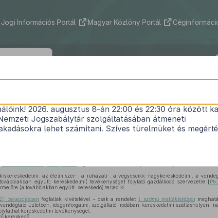
Jogi Információs Portál
Magyar Közlöny Portál
Céginformáció
4/1997. (I. 22.) Korm. rendelet
nálóink! 2026. augusztus 8-án 22:00 és 22:30 óra között ka
 működéséről és a belkereskedelmi tevékenység fo
Nemzeti Jogszabálytár szolgáltatásában átmeneti
feltételeiről
kadásokra lehet számítani. Szíves türelmüket és megért
Közlönyállapot 1997. 02. 21.
ó
1978. évi I. törvény 40. §-ában
foglalt felhatalmazás alapján a Kormány a következőket re
kiskereskedelmi, az élelmiszer-, a ruházati-, a vegyescikk-nagykereskedelmi, a vendég
 továbbiakban együtt: kereskedelmi) tevékenységet folytató gazdálkodó szervezetre [
Pt
termelőre (a továbbiakban együtt: kereskedő) terjed ki.
(2) bekezdésben
foglaltak kivételével – csak a rendelet
1. számú mellékletében
meghatár
vendéglátó üzletben, idegenforgalmi, szolgáltató irodában, kereskedelmi szálláshelyen, 
folytathat kereskedelmi tevékenységet.
ző kereskedő