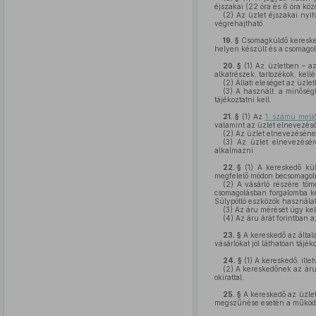
éjszakai (22 óra és 6 óra közöt
(2)
Az üzlet éjszakai nyitv
végrehajtható.
19. §
Csomagküldő kereske
helyen készült és a csomagolt
20. §
(1)
Az üzletben – az 
alkatrészek, tartozékok, kellé
(2)
Állati eleséget az üzlet
(3)
A használt, a minőséghi
tájékoztatni kell.
21. §
(1)
Az
1. számú mell
valamint az üzlet elnevezésé
(2)
Az üzlet elnevezésének (
(3)
Az üzlet elnevezésére 
alkalmazni.
22. §
(1)
A kereskedő külö
megfelelő módon becsomagol
(2)
A vásárló részére töme
csomagolásban forgalomba ker
Súlypótló eszközök használata
(3)
Az áru mérését úgy kell
(4)
Az áru árát forintban az
23. §
A kereskedő az általa
vásárlókat jól láthatóan tájéko
24. §
(1)
A kereskedő, illetv
(2)
A kereskedőnek az árusí
okirattal.
25. §
A kereskedő az üzlet 
megszűnése esetén a működés