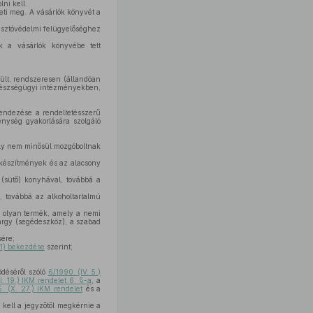
ni kell.
heti meg. A vásárlók könyvét a
yasztóvédelmi felügyelőséghez
k a vásárlók könyvébe tett
szült, rendszeresen (állandóan
 egészségügyi intézményekben,
rendezése a rendeltetésszerű
enység gyakorlására szolgáló
mely nem minősül mozgóboltnak
 készítmények és az alacsony
 (sütő) konyhával, továbbá a
 továbbá az alkoholtartalmú
éb olyan termék, amely a nemi
tárgy (segédeszköz), a szabad
sére;
(1) bekezdése
szerint;
ödéséről szóló
6/1990. (IV. 5.)
I. 19.) IKM rendelet 6. §-a
, a
. (X. 27.) IKM rendelet
és a
kell a jegyzőtől megkérnie a