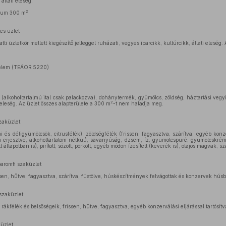
llati eleség.
2
imum 300 m
es üzlet
atti üzletkör mellett kiegészítő jelleggel ruházati, vegyes iparcikk, kultúrcikk, állati eleség.
delem (TEÁOR 5220)
 (alkoholtartalmú ital csak palackozva), dohánytermék, gyümölcs, zöldség, háztartási vegyi c
2
 eleség. Az üzlet összes alapterülete a 300 m
-t nem haladja meg.
zaküzlet
és déligyümölcsök, citrusfélék), zöldségfélék (frissen, fagyasztva, szárítva, egyéb konzer
 erjesztve, alkoholtartalom nélkül), savanyúság, dzsem, íz, gyümölcspüré, gyümölcskrém,
tt állapotban is), pirított, sózott, pörkölt, egyéb módon ízesített (keverék is), olajos magvak, 
aromfi szaküzlet
sen, hűtve, fagyasztva, szárítva, füstölve, húskészítmények felvágottak és konzervek húsbó
szaküzlet
ákfélék és belsőségeik, frissen, hűtve, fagyasztva, egyéb konzerválási eljárással tartósítv
üzlet