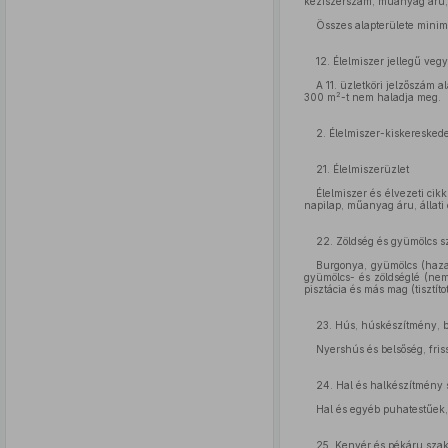
kéziszerszám, műanyag áru, á
Összes alapterülete min
12. Élelmiszer jellegű vegy
A 11. üzletköri jelzőszám al
2
300 m
-t nem haladja meg.
2. Élelmiszer-kiskereske
21. Élelmiszerüzlet
Élelmiszer és élvezeti cikk
napilap, műanyag áru, állati
22. Zöldség és gyümölcs s
Burgonya, gyümölcs (hazai 
gyümölcs- és zöldséglé (nem
pisztácia és más mag (tisztíto
23. Hús, húskészítmény, b
Nyershús és belsőség, fris
24. Hal és halkészítmény 
Hal és egyéb puhatestűek, r
25. Kenyér és pékáru szak