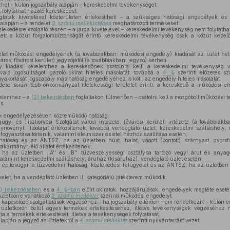
het – külön jogszabály alapján – kereskedelmi tevékenységet;
 folytathat házaló kereskedést;
latak kivételével közterületen értékesítheti – a szükséges hatósági engedélyek és 
alapján – a rendelet
3. számú mellékletében
meghatározott termékeket.
lekedésre szolgáló részén – a járda kivételével – kereskedelmi tevékenység nem folytatha
llett a közút forgalombiztonságát érintő kereskedelmi tevékenység csak a közút kezel
et működési engedélyének (a továbbiakban: működési engedély) kiadását az üzlet helye
ros, fővárosi kerület) jegyzőjétől (a továbbiakban: jegyző) kérheti.
kiadási kérelemhez a kereskedőnek csatolnia kell: a kereskedelmi tevékenység vég
való jogosultságot igazoló okirat hiteles másolatát, továbbá a
4. §
szerinti előzetes sz
yakorlását jogszabály más hatóság engedélyéhez is köti, az engedély hiteles másolatát.
se során több önkormányzat illetékességi területét érinti, a kereskedő a működési en
relemhez – a
(2) bekezdésben
foglaltakon túlmenően – csatolni kell a mozgóbolt működési te
s.
 engedélyezésében közreműködő hatóság:
yi és Tisztiorvosi Szolgálat városi intézete, fővárosi kerületi intézete (a továbbia
gynövényt, illóolajat értékesítenek, továbbá vendéglátó üzlet, kereskedelmi szálláshely
ogyasztása történik, valamint élelmiszer és étel házhoz szállítása esetén;
atóság és az ÁNTSZ, ha az üzletben húst, halat, vágott (bontott) szárnyast, gyorsfag
 takarmányt, élő állatot értékesítenek;
ha az üzletben ,,A'' és ,,B'' tűzveszélyességi osztályba tartozó vegyi árut és anyag
valamint kereskedelmi szálláshely, áruház (kisáruház), vendéglátó üzlet esetén;
 építésügyi, a tűzvédelmi hatóság, közlekedési felügyelet és az ÁNTSZ, ha az üzletbe
let, ha a vendéglátó üzletben II. kategóriájú játékterem működik.
2) bekezdésében
és a
4. §-ban
előírt okiratok, hozzájárulások, engedélyek megléte eset
zletkörre vonatkozó
2. számú melléklet
szerinti működési engedélyt.
 kapcsolódó szolgáltatások végzéséhez – ha jogszabály eltérően nem rendelkezik – külön 
zletkörön belül egyes termékek értékesítéséhez, illetve tevékenységek végzéséhez 
 a termékek értékesítését, illetve a tevékenységek folytatását.
apján a jegyző az üzletekről a
4. számú melléklet
szerinti nyilvántartást vezet.