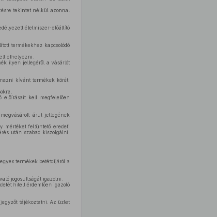
ezésre tekintet nélkül azonnal
délyezett élelmiszer-előállító
lított termékekhez kapcsolódó
ell elhelyezni.
k ilyen jellegéről a vásárlót
mazni kívánt termékek körét,
sokra.
előírásait kell megfelelően
 megvásárolt árut jellegének
y mértéket feltüntető eredeti
érés után szabad kiszolgálni.
 egyes termékek betétdíjáról a
való jogosultságát igazolni.
detét hitelt érdemlően igazoló
egyzőt tájékoztatni. Az üzlet