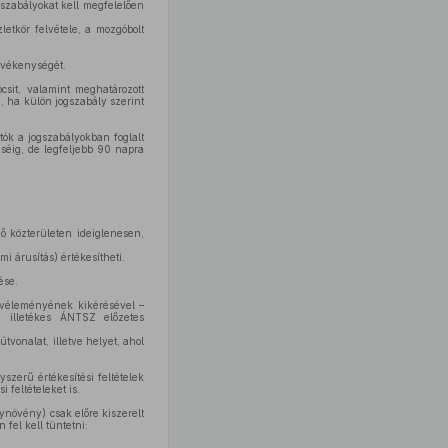
 szabályokat kell megfelelően
etkör felvétele, a mozgóbolt
tevékenységét.
sit, valamint meghatározott
 ha külön jogszabály szerint
ók a jogszabályokban foglalt
séig, de legfeljebb 90 napra
ő közterületen ideiglenesen,
i árusítás) értékesítheti.
ése.
a véleményének kikérésével –
az illetékes ÁNTSZ előzetes
vonalat, illetve helyet, ahol
szerű értékesítési feltételek
 feltételeket is.
növény) csak előre kiszerelt
fel kell tüntetni: