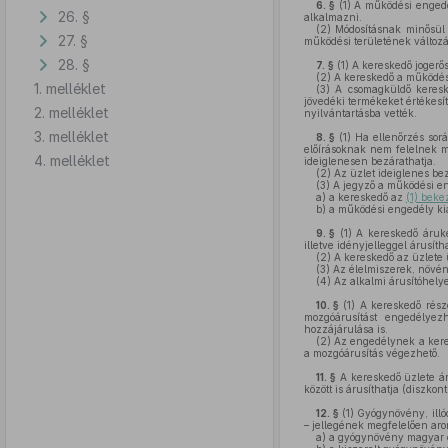
6. §
(1)
A működési engedél
26. §
alkalmazni.
(2)
Módosításnak minősül a
27. §
működési területének változá
28. §
7. §
(1)
A kereskedő jogerős
(2)
A kereskedő a működési 
1. melléklet
(3)
A csomagküldő kereske
jövedéki termékeket értékes
2. melléklet
nyilvántartásba vették.
3. melléklet
8. §
(1)
Ha ellenőrzés sorá
előírásoknak nem felelnek me
4. melléklet
ideiglenesen bezárathatja.
(2)
Az üzlet ideiglenes bez
(3)
A jegyző a működési en
a)
a kereskedő az
(1) bek
b)
a működési engedély kia
9. §
(1)
A kereskedő árukés
illetve idényjelleggel árusítha
(2)
A kereskedő az üzlete ü
(3)
Az élelmiszerek, növén
(4)
Az alkalmi árusítóhelye
10. §
(1)
A kereskedő részé
mozgóárusítást engedélyezh
hozzájárulása is.
(2)
Az engedélynek a keresk
a mozgóárusítás végezhető.
11. §
A kereskedő üzlete áru
között is árusíthatja (diszkon
12. §
(1)
Gyógynövény, illó
– jellegének megfelelően arom
a)
a gyógynövény magyar és