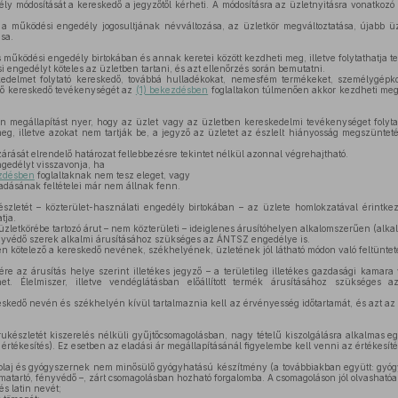
y módosítását a kereskedő a jegyzőtől kérheti. A módosításra az üzletnyitásra vonatkozó
 működési engedély jogosultjának névváltozása, az üzletkör megváltoztatása, újabb üzl
sa.
 működési engedély birtokában és annak keretei között kezdheti meg, illetve folytathatja 
engedélyt köteles az üzletben tartani, és azt ellenőrzés során bemutatni.
delmet folytató kereskedő, továbbá hulladékokat, nemesfém termékeket, személygépkoc
ítő kereskedő tevékenységét az
(1) bekezdésben
foglaltakon túlmenően akkor kezdheti meg,
n megállapítást nyer, hogy az üzlet vagy az üzletben kereskedelmi tevékenységet folytat
g, illetve azokat nem tartják be, a jegyző az üzletet az észlelt hiányosság megszünteté
árását elrendelő határozat fellebbezésre tekintet nélkül azonnal végrehajtható.
gedélyt visszavonja, ha
ezdésben
foglaltaknak nem tesz eleget, vagy
dásának feltételei már nem állnak fenn.
zletét – közterület-használati engedély birtokában – az üzlete homlokzatával érintkez
tja.
zletkörébe tartozó árut – nem közterületi – ideiglenes árusítóhelyen alkalomszerűen (alkalm
yvédő szerek alkalmi árusításához szükséges az ÁNTSZ engedélye is.
n kötelező a kereskedő nevének, székhelyének, üzletének jól látható módon való feltüntet
re az árusítás helye szerint illetékes jegyző – a területileg illetékes gazdasági kamar
et. Élelmiszer, illetve vendéglátásban előállított termék árusításához szükséges 
edő nevén és székhelyén kívül tartalmaznia kell az érvényesség időtartamát, és azt az út
készletét kiszerelés nélküli gyűjtőcsomagolásban, nagy tételű kiszolgálásra alkalmas egy
t értékesítés). Ez esetben az eladási ár megállapításánál figyelembe kell venni az értékesítési
olaj és gyógyszernek nem minősülő gyógyhatású készítmény (a továbbiakban együtt: gyógy
atartó, fényvédő –, zárt csomagolásban hozható forgalomba. A csomagoláson jól olvashatóan 
 latin nevét;