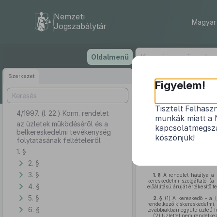
Nemzeti
Magyar 
Jogszabálytár
Ugrás
Oldalmenü
a
tartalomra
Szerkezet
Figyelem!
Tisztelt Felhasz
4/1997. (I. 22.) Korm. rendelet
az üzletek
munkák miatt a 
az üzletek működéséről és a
kapcsolatmegsza
belkereskedelmi tevékenység
köszönjük!
folytatásának feltételeiről
1. §
2. §
A belkereskedelemről szól
3. §
1. §
A rendelet hatálya a 
kereskedelmi szolgáltató (a
4. §
előállítású áruját értékesítő 
5. §
2. §
(1)
A kereskedő – a
rendelkező kiskereskedelmi, 
6. §
továbbiakban együtt: üzlet) 
(2)
Üzlettel nem rendelke