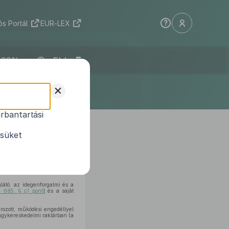
s Portál
EUR-LEX
ELI
+
rbantartási
lytatásának
ésüket
ndeli el:
látó, az idegenforgalmi és a
k. 685. §
c)
pont
] és a saját
ozott, működési engedéllyel
nagykereskedelmi raktárban (a