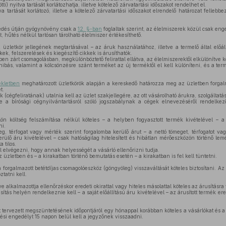
ti) nyitva tartását korlátozhatja, illetve kötelező zárvatartási időszakot rendelhet el.
a tartását korlátozó, illetve a kötelező zárvatartási időszakot elrendelő határozat fellebb
dés útján gyógynövény csak a
12. §-ban
foglaltak szerint, az élelmiszerek közül csak enge
, hűtés nélkül tartósan tárolható élelmiszer értékesíthető.
üzletkör jellegének megtartásával – az áruk használatához, illetve a termelő által előál
kek, felszerelések és kiegészítő cikkek is árusíthatók.
ben zárt csomagolásban, megkülönböztető felirattal ellátva, az élelmiszerektől elkülönítve k
bás, valamint a kölcsönzésre szánt terméket az új terméktől el kell különíteni, és a termé
ékletben
meghatározott üzletkörök alapján a kereskedő határozza meg az üzletben forgal
t.
cégfeliratának) utalnia kell az üzlet szakjellegére, az ott vásárolható árukra, szolgáltatá
a bírósági cégnyilvántartásról szóló jogszabálynak a cégek elnevezéséről rendelkező 
n költség felszámítása nélkül köteles – a helyben fogyasztott termék kivételével – a
ni.
g, térfogat vagy mérték szerint forgalomba kerülő árut – a nettó tömeget, térfogatot vag
ülő áru kivételével – csak hatóságilag hitelesített és hibátlan mérőeszközön történő lem
 tilos.
 elvégezni, hogy annak helyességét a vásárló ellenőrizni tudja.
 üzletben és – a kirakatban történő bemutatás esetén – a kirakatban is fel kell tüntetni.
 forgalmazott betétdíjas csomagolóeszköz (göngyöleg) visszaváltását köteles biztosítani. Az
ztatni kell.
e alkalmazottja ellenőrzéskor eredeti okirattal vagy hiteles másolattal köteles az árusításra 
tás helyén rendelkeznie kell – a saját előállítású áru kivételével – az árusított termék ere
tervezett megszüntetésének időpontjáról egy hónappal korábban köteles a vásárlókat és a j
i engedélyt 15 napon belül kell a jegyzőnek visszaadni.