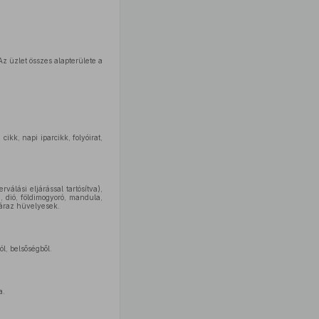
 Az üzlet összes alapterülete a
ikk, napi iparcikk, folyóirat,
válási eljárással tartósítva),
 dió, földimogyoró, mandula,
száraz hüvelyesek.
l, belsőségből.
a.