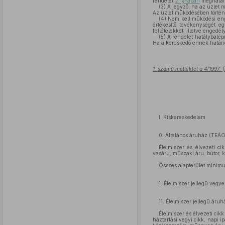
rendelet
2. §-ában
meghatáro
(3)
A jegyző, ha az üzlet m
Az üzlet működésében történ
(4)
Nem kell működési enged
értékesítő tevékenységét e
feltételekkel, illetve engedél
(5)
A rendelet hatálybalépé
Ha a kereskedő ennek határi
1. számú melléklet a 4/1997. (
I. Kiskereskedelem
0. Általános áruház (TEÁ
Élelmiszer és élvezeti ci
vasáru, műszaki áru, bútor, k
Összes alapterület mini
1. Élelmiszer jellegű veg
11. Élelmiszer jellegű áruh
Élelmiszer és élvezeti cikk
háztartási vegyi cikk, napi i