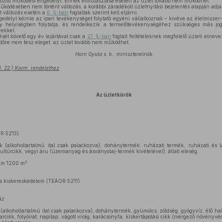
zott működési engedélyt. Ennek elmulasztása esetén az üzlet tovább nem működhet.
űködésében nem történt változás, a korábbi záradékolt üzletnyitási bejelentés alapján adja
t változás esetén a
6. §-ban
foglaltak szerint kell eljárni.
élyt kérnie az ipari tevékenységet folytató egyéni vállalkoznak – kivéve az élelmiszer-el
gy helyiségben folytatja, és rendelkezik a termelőtevékenységéhez szükséges más jo
yekkel.
sét követő egy év lejártával csak a
21. §-ban
foglalt feltételeknek megfelelő üzleti elneve
dőre nem tesz eleget, az üzlet tovább nem működhet.
Horn Gyula
s. k., miniszterelnök
I. 22.) Korm. rendelethez
Az üzletkörök
OR 5213)
kk (alkoholtartalmú ital csak palackozva), dohánytermék, ruházati termék, ruházati és la
ultúrcikk, vegyi áru (üzemanyag és ásványolaj-termék kivételével), állati eleség.
2
mum 1200 m
yes kiskereskedelem (TEÁOR 5211)
áz
 (alkoholtartalmú ital csak palackozva), dohánytermék, gyümölcs, zöldség, gyógyvíz, élő hal
parcikk, folyóirat, napilap, vágott virág, karácsonyfa, kiskertápolási cikk (mérgező növényvé