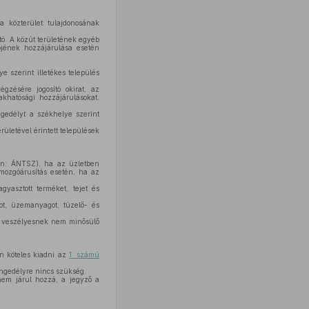
a közterület tulajdonosának
tó. A közút területének egyéb
őjének hozzájárulása esetén
 szerint illetékes település
zésére jogosító okirat, az
akhatósági hozzájárulásokat,
gedélyt a székhelye szerint
rületével érintett települések
kban: ÁNTSZ), ha az üzletben
, mozgóárusítás esetén, ha az
yasztott terméket, tejet és
ot, üzemanyagot, tüzelő- és
n veszélyesnek nem minősülő
én köteles kiadni az
1. számú
engedélyre nincs szükség.
nem járul hozzá, a jegyző a