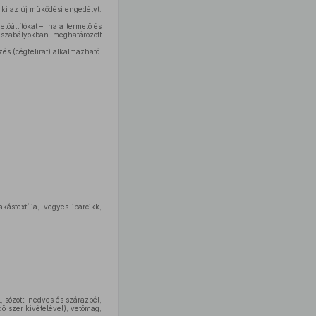
 ki az új működési engedélyt.
őállítókat –, ha a termelő és
gszabályokban meghatározott
zés (cégfelirat) alkalmazható.
kástextília, vegyes iparcikk,
, sózott, nedves és szárazbél,
dő szer kivételével), vetőmag,