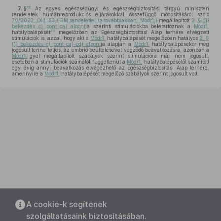
22
7. §
Az egyes egészségügyi és egészségbiztosítási tárgyú miniszteri
rendeletek humánreprodukciós eljárásokkal összefüggő módosításáról szóló
70/2023. (XII. 23.) BM rendelettel (a továbbiakban: Módr1.)
megállapított
2. § (1)
bekezdés c) pont ca) alpont
ja szerinti stimulációkba beletartoznak a
Módr1.
23
hatálybalépését
megelőzően az Egészségbiztosítási Alap terhére elvégzett
stimulációk is, azzal, hogy aki a
Módr1.
hatálybalépését megelőzően hatályos
2. §
(1) bekezdés c) pont ca)–cd) alpont
ja alapján a
Módr1.
hatálybalépésekor még
jogosult lenne teljes, az embrió beültetésével végződő beavatkozásra, azonban a
Módr1.
-gyel megállapított szabályok szerint stimulációra már nem jogosult,
esetében a stimulációk számától függetlenül a
Módr1.
hatálybalépésétől számított
egy évig annyi beavatkozás elvégezhető az Egészségbiztosítási Alap terhére,
amennyire a
Módr1.
hatálybalépését megelőző szabályok szerint jogosult volt.
A cookie-k segítenek
szolgáltatásaink biztosításában.