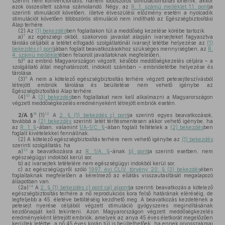
szerint nem konvencionális, hanem többszörös stimulációindítás történik, akkor
azok összesített száma számolandó. Négy, az
R. 1. számú melléklet 1.1. pont
ja
szerinti stimulációt követően, illetve élveszülési előzmény esetén a nyolcadik
stimulációt követően többszörös stimuláció nem indítható az Egészségbiztosítási
Alap terhére.
(2)
Az
(1) bekezdés
ben foglaltakon túl a meddőség kezelése körébe tartozik
7
a)
az egészségi okból, szakorvosi javaslat alapján ivarsejteket fagyasztva
tárolás céljából a letétet elfogadó szolgáltatónál ivarsejt letétbe helyezése az
(1)
bekezdés c) pont
jában foglalt beavatkozásokhoz szükséges mennyiségben, az
R.
4. számú melléklet
ében felsorolt javallatoknak megfelelően,
8
b)
az embrió Magyarországon végzett, későbbi meddőségkezelés céljára – a
szolgáltató által meghatározott, indokolt számban – embrióletétbe helyezése és
tárolása.
9
(3)
A nem a kötelező egészségbiztosítás terhére végzett petesejtleszívásból
létrejött embriók tárolása és beültetése nem vehető igénybe az
Egészségbiztosítási Alap terhére.
10
(4)
A
(3) bekezdés
ben foglaltakat nem kell alkalmazni a Magyarországon
végzett meddőségkezelés eredményeként létrejött embriók esetén.
11
12
2/A. §
(1)
A
2. § (1) bekezdés c) pont
ja szerinti egyes beavatkozások,
továbbá a
(2) bekezdés
szerinti letét térítésmentesen akkor vehető igénybe, ha
az
R. 1. §
-ában, valamint
1/A–1/C. §
-ában foglalt feltételek a
(2) bekezdés
ben
foglalt kivételekkel fennállnak.
(2)
A kötelező egészségbiztosítás terhére nem vehető igénybe az
(1) bekezdés
szerinti szolgáltatás, ha
13
a)
a beavatkozásra az
R. 1/A. §
-ának
b) pont
ja szerinti esetben, nem
egészségügyi indokból kerül sor,
b)
az ivarsejtek letételére nem egészségügyi indokból kerül sor,
c)
az egészségügyről szóló
1997. évi CLIV. törvény 20. § (3) bekezdés
ében
foglaltaknak megfelelően a kérelmező az ellátás visszautasítását megalapozó
állapotban van.
14
(2a)
A
2. § (1) bekezdés c) pont ca) alpont
ja szerinti beavatkozás a kötelező
egészségbiztosítás terhére a nő reprodukciós kora felső határának eléréséig, de
legfeljebb a 45. életéve betöltéséig kezdhető meg. A beavatkozás kezdetének a
petesejt nyerése céljából végzett stimuláció gyógyszeres megindításának
kezdőnapját kell tekinteni. Azon Magyarországon végzett meddőségkezelés
eredményeként létrejött embriók, amelyek az anya 45 éves életkorát megelőzően
kerültek letétbe, a nő 45 éves korán túl is beültethetőek, ha ennek orvosszakmai