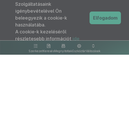
Szolgáltatásaink
igénybevételével Ön
beleegyezik a cookie-k
Elfogadom
használatába.
A cookie-k kezeléséről
részletesebb információt
ide
kattintva olvashat.
Szerkezet
Keresés
Megnyitottak
Eszköztár
Változások