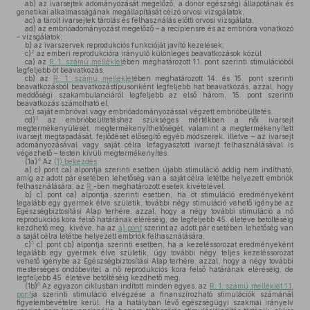
ab)
az ivarsejtek adományozását megelőző, a donor egészségi állapotának és
genetikai alkalmasságának megállapítását célzó orvosi vizsgálatok,
ac)
a tárolt ivarsejtek tárolás és felhasználás előtti orvosi vizsgálata,
ad)
az embrióadományozást megelőző – a recipiensre és az embrióra vonatkozó
– vizsgálatok;
b)
az ivarszervek reprodukciós funkcióját javító kezelések;
2
c)
az emberi reprodukcióra irányuló különleges beavatkozások közül
ca)
az
R. 1. számú melléklet
ében meghatározott 1.1. pont szerinti stimulációból
legfeljebb öt beavatkozás,
cb)
az
R. 1. számú melléklet
ében meghatározott 14. és 15. pont szerinti
beavatkozásból beavatkozástípusonként legfeljebb hat beavatkozás, azzal, hogy
meddőségi szakambulanciáról legfeljebb az első három, 15. pont szerinti
beavatkozás számolható el,
cc)
saját embrióval vagy embrióadományozással végzett embrióbeültetés.
3
cd)
az embrióbeültetéshez szükséges mértékben a női ivarsejt
megtermékenyülését, megtermékenyíthetőségét, valamint a megtermékenyített
ivarsejt megtapadását, fejlődését elősegítő egyéb módszerek, illetve – az ivarsejt
adományozásával vagy saját célra lefagyasztott ivarsejt felhasználásával is
végezhető – testen kívüli megtermékenyítés.
4
(1a)
Az
(1) bekezdés
a)
c) pont ca) alpontja szerinti esetben újabb stimuláció addig nem indítható,
amíg az adott pár esetében lehetőség van a saját célra letétbe helyezett embriók
felhasználására, az
R.
-ben meghatározott esetek kivételével,
b)
c) pont ca) alpontja szerinti esetben, ha öt stimuláció eredményeként
legalább egy gyermek élve születik, további négy stimuláció vehető igénybe az
Egészségbiztosítási Alap terhére, azzal, hogy a négy további stimuláció a nő
reprodukciós kora felső határának eléréséig, de legfeljebb 45. életéve betöltéséig
kezdhető meg, kivéve, ha az
a) pont
szerint az adott pár esetében lehetőség van
a saját célra letétbe helyezett embriók felhasználására,
5
c)
c) pont cb) alpontja szerinti esetben, ha a kezeléssorozat eredményeként
legalább egy gyermek élve születik, úgy további négy teljes kezeléssorozat
vehető igénybe az Egészségbiztosítási Alap terhére, azzal, hogy a négy további
mesterséges ondóbevitel a nő reprodukciós kora felső határának eléréséig, de
legfeljebb 45. életéve betöltéséig kezdhető meg.
6
(1b)
Az egyazon ciklusban indított minden egyes, az
R. 1. számú melléklet 1.1.
pont
ja szerinti stimuláció elvégzése a finanszírozható stimulációk számánál
figyelembevételre kerül. Ha a hatályban lévő egészségügyi szakmai irányelv