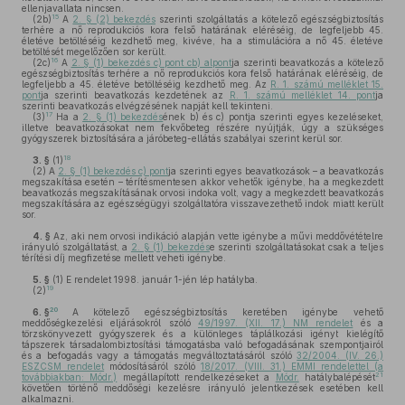
ellenjavallata nincsen.
15
(2b)
A
2. § (2) bekezdés
szerinti szolgáltatás a kötelező egészségbiztosítás
terhére a nő reprodukciós kora felső határának eléréséig, de legfeljebb 45.
életéve betöltéséig kezdhető meg, kivéve, ha a stimulációra a nő 45. életéve
betöltését megelőzően sor került.
16
(2c)
A
2. § (1) bekezdés c) pont cb) alpont
ja szerinti beavatkozás a kötelező
egészségbiztosítás terhére a nő reprodukciós kora felső határának eléréséig, de
legfeljebb a 45. életéve betöltéséig kezdhető meg. Az
R. 1. számú melléklet 15.
pont
ja szerinti beavatkozás kezdetének az
R. 1. számú melléklet 14. pont
ja
szerinti beavatkozás elvégzésének napját kell tekinteni.
17
(3)
Ha a
2. § (1) bekezdés
ének b) és c) pontja szerinti egyes kezeléseket,
illetve beavatkozásokat nem fekvőbeteg részére nyújtják, úgy a szükséges
gyógyszerek biztosítására a járóbeteg-ellátás szabályai szerint kerül sor.
18
3. §
(1)
(2)
A
2. § (1) bekezdés c) pont
ja szerinti egyes beavatkozások – a beavatkozás
megszakítása esetén – térítésmentesen akkor vehetők igénybe, ha a megkezdett
beavatkozás megszakításának orvosi indoka volt, vagy a megkezdett beavatkozás
megszakítására az egészségügyi szolgáltatóra visszavezethető indok miatt került
sor.
4. §
Az, aki nem orvosi indikáció alapján vette igénybe a művi meddővétételre
irányuló szolgáltatást, a
2. § (1) bekezdés
e szerinti szolgáltatásokat csak a teljes
térítési díj megfizetése mellett veheti igénybe.
5. §
(1)
E rendelet 1998. január 1-jén lép hatályba.
19
(2)
20
6. §
A kötelező egészségbiztosítás keretében igénybe vehető
meddőségkezelési eljárásokról szóló
49/1997. (XII. 17.) NM rendelet
és a
törzskönyvezett gyógyszerek és a különleges táplálkozási igényt kielégítő
tápszerek társadalombiztosítási támogatásba való befogadásának szempontjairól
és a befogadás vagy a támogatás megváltoztatásáról szóló
32/2004. (IV. 26.)
ESZCSM rendelet
módosításáról szóló
18/2017. (VIII. 31.) EMMI rendelettel (a
21
továbbiakban: Módr.)
megállapított rendelkezéseket a
Módr.
hatálybalépését
követően történő meddőségi kezelésre irányuló jelentkezések esetében kell
alkalmazni.